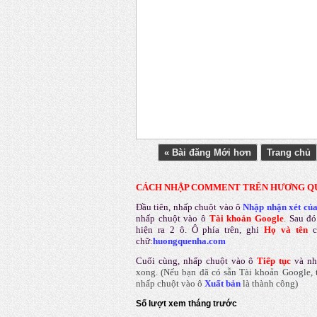
« Bài đăng Mới hơn
Trang chủ
CÁCH NHẬP COMMENT TRÊN HƯƠNG Q
Đầu tiên, nhấp chuột vào ô
Nhập nhận xét củ
nhấp chuột vào ô
Tài khoản Google
.
Sau đó
hiện ra 2 ô. Ô phía trên, ghi
Họ và tên
chữ:
huongquenha.com
Cuối cùng, nhấp chuột vào ô
Tiếp tục
và nh
xong.
(Nếu bạn đã có sẵn Tài khoản Google, t
nhấp chuột vào ô
Xuất bản
là thành công
)
Số lượt xem tháng trước