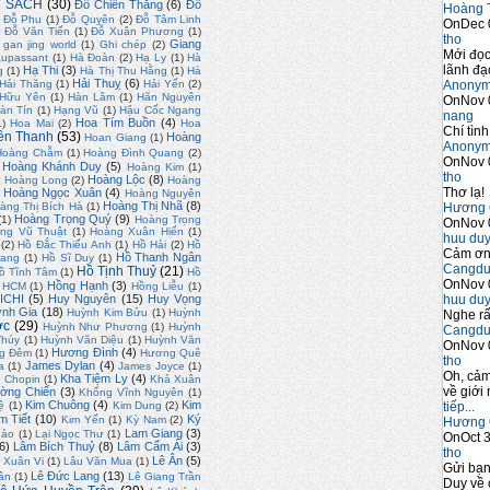
 SÁCH
(30)
Đỗ Chiến Thắng
(6)
Đỗ
Hoàng 
Đỗ Phu
(1)
Đỗ Quyên
(2)
Đỗ Tâm Linh
OnDec 
)
Đỗ Văn Tiến
(1)
Đỗ Xuân Phương
(1)
tho
Giang
gan jing world
(1)
Ghi chép
(2)
Mới đọc
upassant
(1)
Hà Đoàn
(2)
Hạ Ly
(1)
Hà
lãnh đạo
Hạ Thi
(3)
g
(1)
Hà Thị Thu Hằng
(1)
Hà
Hải Thuỵ
(6)
Anony
Hải Thăng
(1)
Hải Yến
(2)
 Hữu Yên
(1)
Hàn Lâm
(1)
Hãn Nguyên
OnNov 
àn Tín
(1)
Hạng Vũ
(1)
Hậu Cốc Ngang
nang
Hoa Tím Buồn
(4)
1)
Hoa Mai
(2)
Hoa
Chí tình
ền Thanh
(53)
Hoàng
Hoan Giang
(1)
Anony
Hoàng Chẫm
(1)
Hoàng Đình Quang
(2)
OnNov 
Hoàng Khánh Duy
(5)
Hoàng Kim
(1)
tho
)
Hoàng Lộc
(8)
Hoàng Long
(2)
Hoàng
Thơ lạ!
Hoàng Ngọc Xuân
(4)
Hoàng Nguyên
Hoàng Thị Nhã
(8)
Hương 
àng Thị Bích Hà
(1)
Hoàng Trọng Quý
(9)
(1)
Hoàng Trọng
OnNov 
ng Vũ Thuật
(1)
Hoàng Xuân Hiến
(1)
huu du
(2)
Hồ Đắc Thiếu Anh
(1)
Hồ Hải
(2)
Hồ
Cảm ơn 
Hồ Thanh Ngân
uang
(1)
Hồ Sĩ Duy
(1)
Cangdu
Hồ Tịnh Thuỷ
(21)
ồ Tĩnh Tâm
(1)
Hồ
OnNov 
Hồng Hạnh
(3)
. HCM
(1)
Hồng Liễu
(1)
huu du
ICHI
(5)
Huy Nguyên
(15)
Huy Vọng
nh Gia
(18)
Huỳnh Kim Bửu
(1)
Huỳnh
Nghe rấ
ớc
(29)
Huỳnh Như Phương
(1)
Huỳnh
Cangdu
Thúy
(1)
Huỳnh Văn Diệu
(1)
Huỳnh Văn
OnNov 
Hương Đình
(4)
g Đêm
(1)
Hương Quê
tho
James Dylan
(4)
a
(1)
James Joyce
(1)
Oh, cảm
Kha Tiệm Ly
(4)
 Chopin
(1)
Khả Xuân
về giới 
ờng Chiến
(3)
Khổng Vĩnh Nguyên
(1)
Kim Chuông
(4)
Kim
tiếp...
ệ
(1)
Kim Dung
(2)
m Tiết
(10)
Ký
Kim Yến
(1)
Kỳ Nam
(2)
Hương 
Lam Giang
(3)
hảo
(1)
Lại Ngọc Thư
(1)
OnOct 3
6)
Lâm Bích Thuỷ
(8)
Lâm Cẩm Ái
(3)
tho
Lê Ân
(5)
 Xuân Vi
(1)
Lâu Văn Mua
(1)
Gửi bạ
Lê Đức Lang
(13)
ân
(1)
Lê Giang Trần
Duy về 