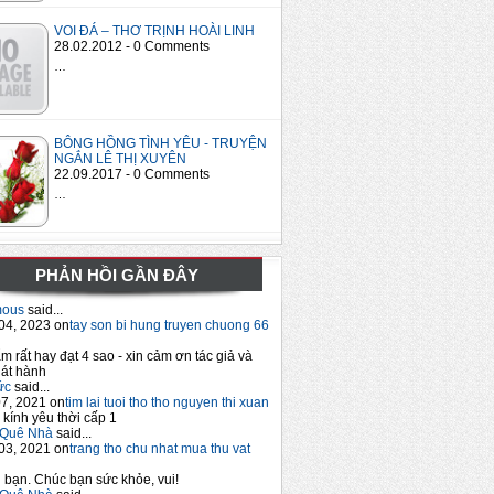
VOI ĐÁ – THƠ TRỊNH HOÀI LINH
28.02.2012 - 0 Comments
…
BÔNG HỒNG TÌNH YÊU - TRUYỆN
NGẮN LÊ THỊ XUYÊN
22.09.2017 - 0 Comments
…
PHẢN HỒI GẦN ĐÂY
mous
said...
04, 2023 on
tay son bi hung truyen chuong 66
m rất hay đạt 4 sao - xin cảm ơn tác giả và
át hành
ức
said...
7, 2021 on
tim lai tuoi tho tho nguyen thi xuan
 kính yêu thời cấp 1
Quê Nhà
said...
03, 2021 on
trang tho chu nhat mua thu vat
bạn. Chúc bạn sức khỏe, vui!