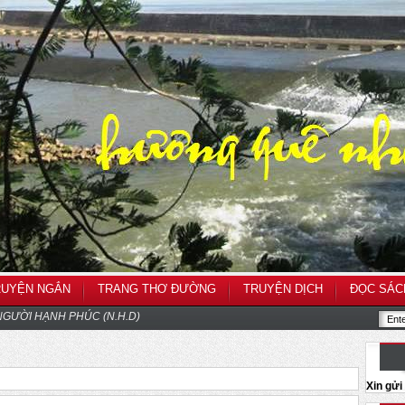
RUYỆN NGẮN
TRANG THƠ ĐƯỜNG
TRUYỆN DỊCH
ĐỌC SÁC
GƯỜI HẠNH PHÚC (N.H.D)
Xin gử