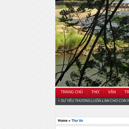
TRANG CHỦ
THƠ
VĂN
T
+ SỰ YÊU THƯƠNG LUÔN LÀM CHO CON N
Home »
Thư tin