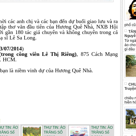
i các anh chị và các bạn đến dự buổi giao lưu và ra
phố cũ 
 tập thơ văn đầu tiên của Hương Quê Nhà, NXB Hội
i gần 180 tác giả chuyên và không chuyên trong cả
TẢN
Nguyễ
oạ sĩ Lê Sa Long.
Từ ngà
áo cho
3/07/2014
)
gì đâu 
trong công viên Lê Thị Riêng)
, 875 Cách Mạng
P. HCM.
c bạn là niềm vinh dự của Hương Quê Nhà.
CHU
Truyện
Tân 
chiêu 
hiền hò
HƯ TIN: ÁO
THƯ TIN: ÁO
THƯ TIN: ÁO
RẮNG Số
TRẮNG SỐ
TRẮNG Số