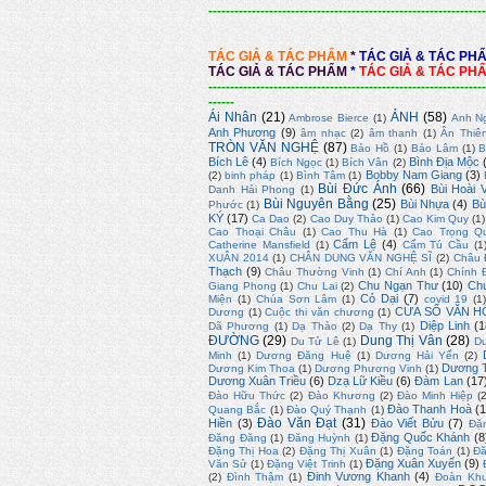
----------------------------------------------------------------
TÁC GIẢ & TÁC PHẨM
*
TÁC GIẢ & TÁC PH
TÁC GIẢ & TÁC PHẨM
*
TÁC GIẢ & TÁC PH
----------------------------------------------------------------
------
Ái Nhân
(21)
ẢNH
(58)
Ambrose Bierce
(1)
Anh N
Anh Phương
(9)
âm nhạc
(2)
âm thanh
(1)
Ân Thiê
TRÒN VĂN NGHỆ
(87)
Bảo Hồ
(1)
Bảo Lâm
(1)
B
Bích Lê
(4)
Bình Địa Mộc
Bích Ngọc
(1)
Bích Vân
(2)
Bobby Nam Giang
(3)
(2)
binh pháp
(1)
Bình Tâm
(1)
Bùi Đức Ánh
(66)
Bùi Hoài 
Danh Hải Phong
(1)
Bùi Nguyên Bằng
(25)
Bùi Nhựa
(4)
Bù
Phước
(1)
KÝ
(17)
Ca Dao
(2)
Cao Duy Thảo
(1)
Cao Kim Quy
(1)
Cao Thoại Châu
(1)
Cao Thu Hà
(1)
Cao Trọng Q
Cẩm Lệ
(4)
Catherine Mansfield
(1)
Cẩm Tú Cầu
(1
XUÂN 2014
(1)
CHÂN DUNG VĂN NGHỆ SĨ
(2)
Châu 
Thạch
(9)
Châu Thường Vinh
(1)
Chí Anh
(1)
Chính 
Chu Ngạn Thư
(10)
Ch
Giang Phong
(1)
Chu Lai
(2)
Cỏ Dại
(7)
Miện
(1)
Chúa Sơn Lâm
(1)
covid 19
(1
CỬA SỔ VĂN H
Dương
(1)
Cuộc thi văn chương
(1)
Diệp Linh
(1
Dã Phương
(1)
Dạ Thảo
(2)
Dạ Thy
(1)
ĐƯỜNG
(29)
Dung Thị Vân
(28)
Du Tử Lê
(1)
D
Minh
(1)
Dương Đăng Huệ
(1)
Dương Hải Yến
(2)
Dương T
Dương Kim Thoa
(1)
Dương Phương Vinh
(1)
Dương Xuân Triều
(6)
Dzạ Lữ Kiều
(6)
Đàm Lan
(17
Đào Hữu Thức
(2)
Đào Khương
(2)
Đào Minh Hiệp
(
Đào Thanh Hoà
(1
Quang Bắc
(1)
Đào Quý Thạnh
(1)
Đào Văn Đạt
(31)
Hiền
(3)
Đào Viết Bửu
(7)
Đặ
Đặng Quốc Khánh
(8
Đăng Đăng
(1)
Đăng Huỳnh
(1)
Đặng Thị Hoa
(2)
Đặng Thị Xuân
(1)
Đặng Toán
(1)
Đă
Đặng Xuân Xuyến
(9)
Văn Sử
(1)
Đặng Việt Trinh
(1)
Đinh Vương Khanh
(4)
(2)
Đình Thậm
(1)
Đoàn Kh