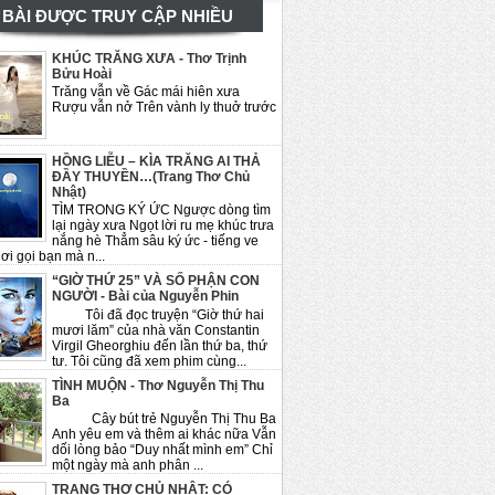
BÀI ĐƯỢC TRUY CẬP NHIỀU
KHÚC TRĂNG XƯA - Thơ Trịnh
Bửu Hoài
Trăng vẫn về Gác mái hiên xưa
Rượu vẫn nở Trên vành ly thuở trước
HỒNG LIỄU – KÌA TRĂNG AI THẢ
ĐẦY THUYỀN…(Trang Thơ Chủ
Nhật)
TÌM TRONG KÝ ỨC Ngược dòng tìm
lại ngày xưa Ngọt lời ru mẹ khúc trưa
nắng hè Thẳm sâu ký ức - tiếng ve
ơi gọi bạn mà n...
“GIỜ THỨ 25” VÀ SỐ PHẬN CON
NGƯỜI - Bài của Nguyễn Phin
Tôi đã đọc truyện “Giờ thứ hai
mươi lăm” của nhà văn Constantin
Virgil Gheorghiu đến lần thứ ba, thứ
tư. Tôi cũng đã xem phim cùng...
TÌNH MUỘN - Thơ Nguyễn Thị Thu
Ba
Cây bút trẻ Nguyễn Thị Thu Ba
Anh yêu em và thêm ai khác nữa Vẫn
dối lòng bảo “Duy nhất mình em” Chỉ
một ngày mà anh phân ...
TRANG THƠ CHỦ NHẬT: CÓ