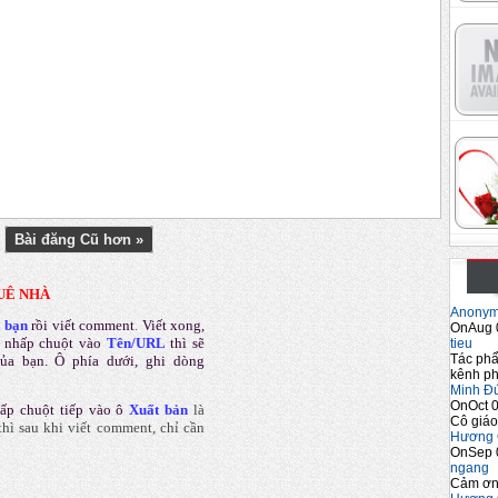
Bài đăng Cũ hơn »
UÊ NHÀ
Anony
a bạn
rồi viết comment
.
Viết xong,
OnAug 
 nhấp chuột vào
Tên/URL
thì sẽ
tieu
Tác phẩ
của bạn. Ô phía dưới, ghi dòng
kênh ph
Minh Đ
OnOct 0
ấp chuột tiếp vào ô
Xuất bản
là
Cô giáo
hì sau khi viết comment, chỉ cần
Hương 
OnSep 
ngang
Cảm ơn 