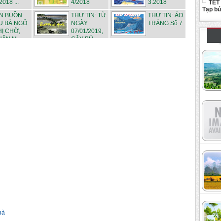
2018 ...
4/2018
3.2018
TẾT
Tạp b
IN BUỒN:
THƯ TIN: TỪ
THƯ TIN: ÁO
Ụ BÀ NGÔ
NGÀY
TRẮNG Số 7
HỊ CHỜ,
07/01/2019,
HÂN M...
CÂY BÚ...
hà