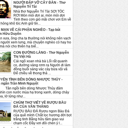
NGƯỜI ĐẬP VỠ CÂY ĐÀN - Thơ
Nguyễn Trí Tài
Nhà thơ Nguyễn Trí Tài SỢI TÓC
RƠI Mòn mỏi đợi ai, mòn mỏi đợi
Tình theo cơn gió mãi chơi vơi Em về
hỏng khô tóc Anh giữ tìn...
 MẠN VỀ CÁI PHẬN NGHÈO - Tạp bút
n Hữu Duyên
n xưa, ông cha ta thường nói không nên vạch
 người xem lưng, mà chuyện nghèo có hay ho
mà nói cho thiên hạ biế...
CON ĐƯỜNG LÀNG - Thơ Nguyễn
Thị Việt Hà
Cái ngõ xoan nhà bà Lối rất quanh
co, đường vàng rơm rạ Người đi làm
đồng buổi sáng vác cày bừa vội vã
Để chiều về thong thả ...
YỆN TÌNH BÊN DÒNG NHƯỢC THỦY -
 ngắn Trần Minh Nguyệt
ngồi bên dòng Nhược Thủy đăm
nhìn con nước mùa hạ trong xanh, dòng chảy
a, lờ lửng như...
CHÙM THƠ VIẾT VỀ RƯỢU BÀU
ĐÁ CỦA VĂN THẮNG
RƯỢU BÀU ĐÁ Rượu ngon Bàu Đá
của quê mình Chắt lọc hương đời bọt
trắng tinh Bằng hữu tâm giao vui
chạm cốc Đầy vơi đôi chén ý l...