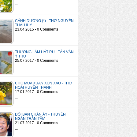
…
CẢNH DƯƠNG (*) - THƠ NGUYỄN
THÁI HUY
23.04.2015 - 0 Comments
…
THƯƠNG LẮM HÁT RU - TẢN VĂN
Ý THU
25.07.2017 - 0 Comments
…
CHO MÙA XUÂN XÔN XAO - THƠ
HOÀI HUYỀN THANH
17.01.2017 - 0 Comments
…
ĐÔI BÀN CHÂN ẤY - TRUYỆN
NGẮN TRẦN TÂM
21.07.2017 - 0 Comments
…