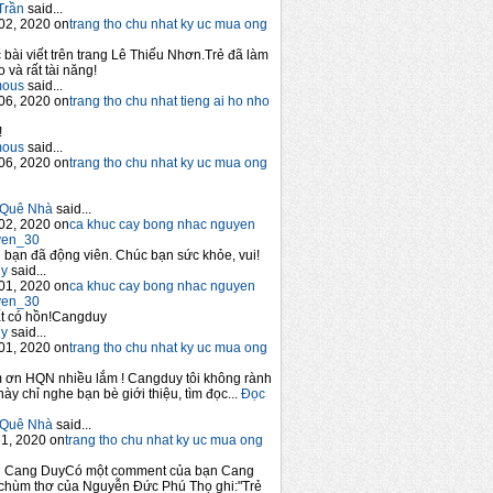
Trần
said...
02, 2020 on
trang tho chu nhat ky uc mua ong
 bài viết trên trang Lê Thiếu Nhơn.Trẻ đã làm
 và rất tài năng!
mous
said...
06, 2020 on
trang tho chu nhat tieng ai ho nho
!
mous
said...
06, 2020 on
trang tho chu nhat ky uc mua ong
Quê Nhà
said...
02, 2020 on
ca khuc cay bong nhac nguyen
yen_30
bạn đã động viên. Chúc bạn sức khỏe, vui!
y
said...
01, 2020 on
ca khuc cay bong nhac nguyen
yen_30
t có hồn!Cangduy
y
said...
01, 2020 on
trang tho chu nhat ky uc mua ong
 ơn HQN nhiều lắm ! Cangduy tôi không rành
này chỉ nghe bạn bè giới thiệu, tìm đọc...
Đọc
Quê Nhà
said...
1, 2020 on
trang tho chu nhat ky uc mua ong
n Cang DuyCó một comment của bạn Cang
chùm thơ của Nguyễn Đức Phú Thọ ghi:"Trẻ