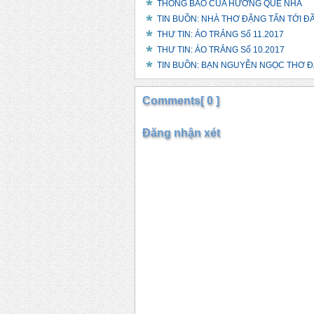
THÔNG BÁO CỦA HƯƠNG QUÊ NHÀ
TIN BUỒN: NHÀ THƠ ĐẶNG TẤN TỚI Đ
THƯ TIN: ÁO TRẮNG Số 11.2017
THƯ TIN: ÁO TRẮNG Số 10.2017
TIN BUỒN: BẠN NGUYỄN NGỌC THƠ Đ
Comments[ 0 ]
Đăng nhận xét