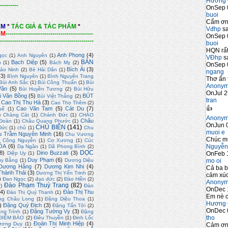
Hương 
---------
OnSep 
buoi
Cẩm ơn 
ẨM
*
TÁC GIẢ & TÁC PHẨM
*
Vđhp
sa
ẨM
-------------------------------------------
OnSep 
----------------------------------------------
buoi
HQN rất
Anh Phong
(4)
gọc
(1)
Anh Nguyên
(1)
VĐhp
sa
BÀN
Bạch Diệp
(5)
n
(1)
Bách Mỵ
(2)
OnSep 
Bích Ái
(3)
ảo Ninh
(2)
Bé Hải Dân
(1)
ngang
(3)
Bình Nguyên
(1)
Bình Nguyên Trang
Thơ ấn 
Bùi Anh Sắc
(1)
Bùi Công Thuấn
(1)
Bùi
Anony
Vân
(5)
Bùi Huyền Tương
(2)
Bùi Hữu
OnJul 2
i Văn Bồng
(5)
BÚT
Bùi Việt Thắng
(2)
tran
Cao Thị Thu Hà
(3)
Cao Thọ Thêm
(2)
👍
Cao Văn Tam
(5)
Cát Du
(7)
uế
(1)
)
Chàng Cát
(1)
Chánh Đức
(1)
CHÀO
Anony
Châu
Đoàn
(1)
Châu Quang Phước
(1)
OnJun 0
CHỦ BIÊN
(141)
Đức
(1)
chủ
(1)
Chu
muoi e
u Trầm Nguyên Minh
(16)
Chu Vương
Chúc m
)
Công Nguyễn
(1)
Cơ Xương
(1)
Cúc
Nguyễn
ÓA
(6)
Dạ Ngân
(1)
Dã Phong Bình
(2)
DỌC
8)
Dino Buzzati
(3)
OnFeb 
Diệp Uy
(1)
Duy Phạm
(6)
mo oi
uy Bằng
(1)
Dương Diệu
Dương Hằng
(7)
Dương Kim Nhi
(4)
Cả ba b
hành Thái
(3)
Dương Thị Yến Trinh
(2)
cảm xúc
)
Đan Ngọc
(2)
đạo đức
(2)
Đào Hiền
(2)
Anony
Đào Phạm Thuỳ Trang
(82)
2)
Đào
OnDec 
4)
Đào Thị Thu
Đào Thị Quý Thanh
(1)
Em nè c
ng Châu Long
(1)
Đặng Diệu Thoa
(1)
Hương 
)
Đặng Quý Địch
(3)
Đặng Tấn Tới
(2)
OnDec 
Đặng Tường Vy
(3)
ng Trình
(1)
Đặng
tho
ĐIỂM BÁO
(2)
Điêu Thuyền
(1)
Đinh Lốc
Đoàn Thị Minh Hiệp
(4)
ương Duy
(1)
Cảm ơn 