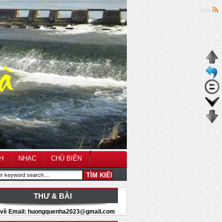
RSS
/
H
NHẠC
CHỦ BIÊN
THƯ & BÀI
i về Email: huongquenha2023@gmail.com