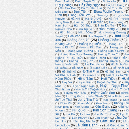
ĐỌC
Đoàn Tình
(1)
Đoàn Tuyết Thu
(1)
Đoản văn
(1)
Duy Hoàng
(15)
Đỗ Hồng Ngọc
(5)
Đỗ KIm Dung
(1)
(1)
Đỗ Tấn Đạt
(2)
Đỗ Thị Kim Hải
(2)
Đỗ Trúc Hàn
(1
Đức Tiên
(3)
Elena Pucillo Truong
(6)
Đức Linh
(1)
Đình
(8)
Giang Hiền Sơn
(6)
Giáo dục
(1)
Guy de Ma
Nguyên
(2)
Hà Nhi
(1)
Hà Nhữ Uyên
(2)
Hà Phi Phượn
Hải Miên
(3)
Tùng Sơn
(1)
Hải Điểu
(1)
Hải Phong
(2)
Hàn Du Tử
(17)
Hàm Sơn
(1)
Hàn Dã Thảo
(2)
Hàn
Hàn Phong Vũ
(19)
Nguyễn Nhã
(1)
Hàn Nguyệt
(1)
H
(1)
Hậu Đậu
(1)
Hiếu Dũng
(1)
Hoa Hướng Dương
(
Hoài Huy
Hoà Văn
(10)
Tuyết
(2)
Hoa Xuyến Chi
(1)
Hoàng Anh 79
(26)
Hoàng Chẩm
(53)
Anh
(6)
Hoàng Giao
(4)
Hoàng Hạ Miên
(6)
Hoàng Hữu
(1)
Hoàng Linh
(6
Hoàng Kim Chi
(1)
Hoàng Kim Oanh
(2)
Mẫn
(1)
Hoàng Minh Tường
(2)
Hoàng Nghĩa Lược
(1)
(1)
Hoàng Phủ Ngọc Tường
(1)
Hoàng Thảo Chi
(1)
Ho
Hoàng Thị Thu Thủy
(2)
Hoàng Trang
(1)
Hoàng Trần
thắng
(1)
Hoàng Tuấn Sơn
(1)
Hoàng Tuyên
(2)
Hoà
Hồ Bích Ngọc
(4)
Hoàng Xuân Niên
(1)
Hồ Bích Vân
Lê Diêm
(1)
Hồ Nam
(1)
Hồ Ngọc Diệp
(1)
Hồ Nhật Q
(10)
Hồ Thế Phất
(3)
Hồ Thế Hà
(2)
Hồ Thế Sinh
(1)
H
Hồ Xuân Thu
(3)
Vũ Khánh Linh
(1)
Hội Nhà văn TP
Hồng Phúc
(8)
Hồng Tâm
(10)
Huệ Triệu
(3)
HUM
(17)
Huỳ
Huy Vũ
(1)
Huyết Kiệt
(1)
Huỳnh Dạ Thảo
(1)
Huỳnh Ngọc Phư
Minh Lệ
(2)
Huỳnh Ngọc Nga
(1)
Thanh Lan
(1)
Huỳnh Thị Quỳnh Nga
(1)
Huỳnh Thúy 
Huỳnh Xuân Sơn
(3)
Mỹ
(1)
Huỳnh Văn Yên
(1)
Hươn
Hương Văn
(6)
Nhà
(1)
Hửu Thỉnh
(1)
Irina Polianxkai
Jeffrey Thai
(9)
Jerry Thu Trà
(7)
Kai Hoàng
(1)
Kate
Khổng Trư
(1)
Khán Võ
(2)
Khảo Mai
(1)
khoa học
(1)
Kiến Giang
(12)
KỊCH BẢN
(1)
Kiên Giang
(1)
Kiều Hu
Kim Sơn Giang
(22)
Ngoan
(15)
Ki
Kim Quyên
(1)
sự
(14)
Lã Bố
(1)
La Hán
(1)
La Mai Thi Gia
(1)
Lạc T
Lãng Du
(
Lan Anh
(1)
Lan Phương
(1)
Lan Thanh
(1)
Lâm Trúc
(30)
Lâm Hạ
(11)
Lâm Huy Nhuận
(1)
Lâm
Lê Đình Danh
(79)
Lê Bá Duy
(9)
Lê Đức Hoàng V