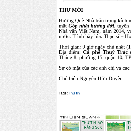
THƯ MỜI
Hương Quê Nhà trân trọng kính mờ
mắt
Góp nhặt hương đời
, tuyển
Nhà văn Việt Nam, năm 2014, vớ
nước. Trình bày bìa: Thạc sĩ – H
Thời gian: 9 giờ ngày chủ nhật (
1
Địa điểm:
Cà phê Thuỷ Trúc (
Tháng 8, phường 15, quận 10, T
Sự có mặt của các anh chị và cá
Chủ biên Nguyễn Hữu Duyên
Tags:
Thư tin
THƯ TIN: ÁO
T
TRẮNG Số 6.
T