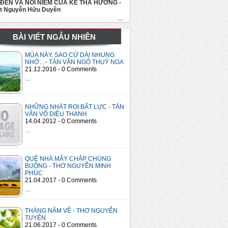
 ĐẾN VÀ NỖI NIỀM CỦA KẺ THA HƯƠNG -
út Nguyễn Hữu Duyên
...
BÀI VIẾT NGẪU NHIÊN
MÙA NÀY, SAO CỨ DÀI NHUNG
NHỚ... - TẢN VĂN NGÔ THUÝ NGA
21.12.2016 - 0 Comments
…
NHỮNG NHÁT ROI BẤT LỰC - TẢN
VĂN VÕ DIỆU THANH
14.04.2012 - 0 Comments
…
QUÊ NHÀ MÂY CHẬP CHÙNG
BUÔNG - THƠ NGUYỄN MINH
PHÚC
21.04.2017 - 0 Comments
…
THÁNG NĂM VỀ - THƠ NGUYỄN
TUYỂN
21.06.2017 - 0 Comments