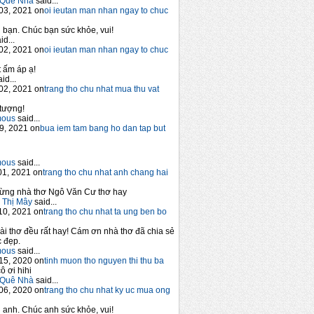
Quê Nhà
said...
03, 2021 on
oi ieutan man nhan ngay to chuc
bạn. Chúc bạn sức khỏe, vui!
id...
02, 2021 on
oi ieutan man nhan ngay to chuc
 ấm áp ạ!
id...
02, 2021 on
trang tho chu nhat mua thu vat
tượng!
mous
said...
9, 2021 on
bua iem tam bang ho dan tap but
mous
said...
1, 2021 on
trang tho chu nhat anh chang hai
ừng nhà thơ Ngô Văn Cư thơ hay
 Thị Mây
said...
10, 2021 on
trang tho chu nhat ta ung ben bo
ài thơ đều rất hay! Cám ơn nhà thơ đã chia sẻ
 đẹp.
mous
said...
15, 2020 on
tinh muon tho nguyen thi thu ba
ô ơi hihi
Quê Nhà
said...
06, 2020 on
trang tho chu nhat ky uc mua ong
anh. Chúc anh sức khỏe, vui!