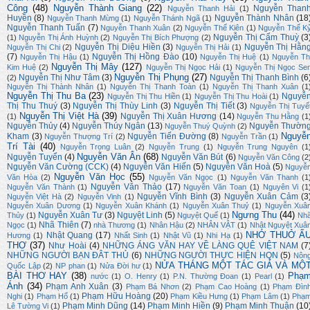
Công
(48)
Nguyễn Thành Giang
(22)
Nguyễn Than
Nguyễn Thanh Hải
(1)
Huyền
(8)
Nguyễn Thành Nhân
(18
Nguyễn Thanh Mừng
(1)
Nguyễn Thánh Ngã
(1)
Nguyễn Thanh Tuấn
(7)
Nguyễn Thanh Xuân
(2)
Nguyễn Thế Kiên
(1)
Nguyễn Thế K
Nguyễn Thị Cẩm Thuỳ
(3
(1)
Nguyễn Thị Ánh Huỳnh
(2)
Nguyễn Thị Bích Phượng
(2)
Nguyễn Thị Diệu Hiền
(3)
Nguyễn Thị Hằn
Nguyễn Thị Chi
(2)
Nguyễn Thị Hải
(1)
(7)
Nguyễn Thị Hồng Đào
(10)
Nguyễn Thị Hậu
(1)
Nguyễn Thị Huệ
(1)
Nguyễn Th
Nguyễn Thị Mây
(127)
Kim Huệ
(2)
Nguyễn Thị Ngọc Hải
(1)
Nguyễn Thị Ngọc Se
Nguyễn Thị Phụng
(27)
Nguyễn Thị Như Tâm
(3)
Nguyễn Thị Thanh Bình
(6
(2)
Nguyễn Thị Thành Nhân
(1)
Nguyễn Thị Thanh Toàn
(1)
Nguyễn Thị Thanh Xuân
(1
Nguyễn Thị Thu Ba
(23)
Nguyễ
Nguyễn Thị Thu Hiền
(1)
Nguyễn Thị Thu Hoài
(1)
Thị Thu Thuý
(3)
Nguyễn Thị Thùy Linh
(3)
Nguyễn Thị Tiết
(3)
Nguyễn Thị Tuyế
Nguyễn Thị Việt Hà
(39)
Nguyễn Thị Xuân Hương
(14)
(1)
Nguyễn Thu Hằng
(1
Nguyễn Thủy
(4)
Nguyễn Thúy Ngân
(13)
Nguyễn Thườn
Nguyễn Thuý Quỳnh
(2)
Nguyễ
Kham
(3)
Nguyễn Tiến Đường
(8)
Nguyễn Thượng Trí
(2)
Nguyễn Trần
(1)
Trí Tài
(40)
Nguyễn Trọng Luân
(2)
Nguyễn Trung
(1)
Nguyễn Trung Nguyên
(1
Nguyễn Văn Ân
(68)
Nguyễn Tuyển
(4)
Nguyễn Văn Bút
(6)
Nguyễn Văn Công
(2
Nguyễn Văn Cường (CCK)
(4)
Nguyễn Văn Hiến
(5)
Nguyễn Văn Hoà
(5)
Nguyễ
Nguyễn Văn Học
(55)
Văn Hòa
(2)
Nguyễn Văn Ngọc
(1)
Nguyễn Văn Thanh
(1
Nguyễn Văn Thảo
(17)
Nguyễn Văn Thành
(1)
Nguyễn Văn Toan
(1)
Nguyên Vi
(1
Nguyễn Vĩnh Bình
(3)
Nguyễn Xuân Cảm
(3
Nguyễn Việt Hà
(2)
Nguyễn Vinh
(1)
Nguyễn Xuân Dương
(1)
Nguyễn Xuân Khánh
(1)
Nguyễn Xuân Thuỷ
(1)
Nguyễn Xuâ
Ngưng Thu
(44)
Nguyễn Xuân Tư
(3)
Nguyệt Linh
(5)
Thủy
(1)
Nguyệt Quế
(1)
Nh
Nhã Thiên
(7)
Ngọc
(1)
nhà Thương
(1)
Nhân Hậu
(2)
NHÂN VẬT
(1)
Nhật Nguyệt Xuâ
NHỚ THUỞ Ấ
Nhật Quang
(17)
Hương
(1)
Nhất Sinh
(1)
Nhật Vũ
(1)
Nhi Hạ
(1)
THƠ
(37)
Như Hoài
(4)
NHỮNG ÁNG VĂN HAY VỀ LÀNG QUÊ VIỆT NAM
(7
NHỮNG NGƯỜI BẠN ĐÂT THỦ
(6)
NHỮNG NGƯỜI THỰC HIỆN HQN
(5)
Nôn
NỬA THÁNG MỘT TÁC GIẢ VÀ MỘ
Quốc Lập
(2)
NP phan
(1)
Nửa Đời hư
(1)
BÀI THƠ HAY
(38)
Phạ
nước
(1)
O. Henry
(1)
P.N. Thường Đoan
(1)
Pearl
(1)
Ánh
(34)
Phạm Anh Xuân
(3)
Phạm Bá Nhơn
(2)
Phạm Cao Hoàng
(1)
Phạm Đìn
Phạm Hữu Hoàng
(20)
Nghi
(1)
Phạm Hổ
(1)
Phạm Kiều Hưng
(1)
Phạm Lâm
(1)
Phạ
Phạm Minh Dũng
(14)
Phạm Minh Hiền
(9)
Phạm Minh Thuận
(10
Lê Tường Vi
(1)