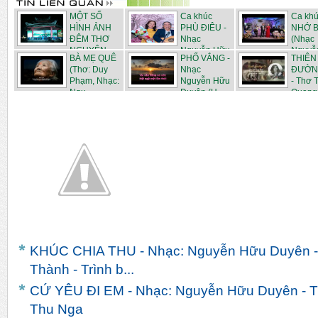
MỘT SỐ
Ca khúc
Ca kh
HÌNH ẢNH
PHÙ ĐIÊU -
NHỚ B
ĐÊM THƠ
Nhạc
(Nhạc
NGUYÊN
Nguyễn Hữu
Nguyễ
BÀ MẸ QUÊ
PHỐ VẮNG -
THIÊN
TIÊU...
...
D...
(Thơ: Duy
Nhạc
ĐƯỜN
Phạm, Nhạc:
Nguyễn Hữu
- Thơ 
Ngu...
Duyên (H...
Quang 
KHÚC CHIA THU - Nhạc: Nguyễn Hữu Duyên -
Thành - Trình b...
CỨ YÊU ĐI EM - Nhạc: Nguyễn Hữu Duyên - Thơ
Thu Nga