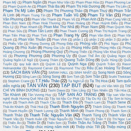
Phạm Ngân
(3)
Phạm Mỹ
(1)
Phạm Như Vân
(1)
Phạm Phan Hòa
(1)
Phạm Phương La
Phạm Thái Ba
(4)
Phạm Thị Hải Dương
(9)
(1)
Phạm Quỳnh An
(1)
Phạm Thị Liên
(1
Phạm Thị Mỹ Liên
(30)
Phạm Thị Phương Thảo
(3)
Phạm Thuý
(6)
Phạm Trầ
Phạm Tuấn Vũ
(29)
Phạm Tử Văn
(21)
Ái Linh
(4)
Phạ
Phạm Trung Tín
(2)
Văn Phương
(16)
Phan Anh
(12)
Phạm Văn Thạnh
(1)
Phạm Vũ
(1)
Phan Cung Việt
(1
Phan Đức Nam
(1)
Phan Hoài Thương
(1)
Phan Hoàng
(2)
Phan Huỳnh Điểu
(1)
Pha
Phan Mai Thư Nhã
(6)
Phan Nam
(20)
Hữu Lý
(1)
Phan Khanh
(2)
Phan Quỳnh Nh
Phan Tấn Lược
(6)
(1)
Phan Sửu
(1)
Phan Thanh Cương
(2)
Phan Thị Huỳnh Trang
(2
Phan Trang Hy
(25)
Phan Tiên Phát
(1)
Phan Tình
(1)
Phan Văn Bình
(1)
Phan Vă
Phan Văn Thuần
(3)
Thạnh
(1)
Phan Vĩnh
(1)
phần 1
(1)
phần 2
(1)
phần 3
(1)
phần 
Phỏng vấn
(7)
Ph
(1)
Phiêu Vân
(1)
Phong Dương
(2)
Phong Điệp
(1)
Phú Ngọc
(1)
Quang
(3)
Phú Xuân
(8)
Phùng Hiếu
(10)
Phùng Gia Lộc
(1)
Phùng Hiệu
(1)
Phùn
Phùng Phương Quý
(7)
Hoàng Chương
(1)
Phụng Thiên
(1)
Phùng Văn Khai
(1)
Phướ
Phương Phương
(10)
Phương Uy
(5)
Vũ
(1)
Quan Thế Âm
(1)
Quảng Ngọc
(1
Quang Tuấn Dũng
(9)
Quảng Ngôn Lê Ngữ
(1)
Quang Thám
(1)
Quốc Hùng
(2)
Quố
Quỳnh Nga
(16)
Tuyên
(1)
quy luật dịch
(1)
Quỳnh Lệ
(1)
Quỳnh Trâm
(1)
Raso
Rêu (Cao Hoàng Từ Đoan
Helmandollar
(1)
Raymond Carver
(1)
Raymond Thư
(1)
SÁCH BẠN VĂN
(71)
(13)
Song Ninh
(11)
Sôn
SARAH HALL
(1)
SINH NHẬT
(1)
Hương
(11)
Sông Song
(8)
Sơn Trần
(15)
Sông Lam
(1)
Sơn Tịnh
(2)
Sruthi Thekkia
T.T.Hiếu Thảo
(22)
Tạ Thị Hoa
(14)
Tam quố
(1)
Stephen Crane
(1)
Tạ Nghi Lễ
(1)
TẢN VĂN
(230)
TẠP BÚT
(624)
diễn nghĩa
(4)
TẠ
Tạp chí Văn Mới
(1)
CHÍ VN BÌNH DƯƠNG
(11)
Tashi Dawa
(1)
Tâm Lãng
(1)
Tâm Nhiên
(2)
Tấn Hòa
(1
TẬP SAN ÁO TRẮNG
(39)
Tần Khánh
(4)
Tân Vương Huy
(1)
Tập san Văn họ
nghệ thuật Hương Quê Nhà
(1)
Tây bá hầu Cơ Phát
(1)
Tây Du Ký
(1)
Tây Sơn bi hùn
Thạch Đà
(7)
Thạch Sene
(5
truyện
(2)
Thạch Anh
(2)
Thạch Cầu
(1)
Thạch Lam
(1)
Thanh Bình Nguyên
(27)
Thái An Khánh
(2)
Thái Hoà
(1)
Thành Dũng
(1)
Thanh Hả
Thanh Minh
(4)
(1)
Thanh Huyền
(2)
Thanh Lương
(2)
Thanh Phong
(1)
Thanh Sơn
(1
Thanh Trắc Nguyễn Văn
(42)
Thanh Thảo
(3)
Thanh Tùng
(7)
Thành Văn
(3
Thạnh Văn
(1)
Thanh Xuân
(2)
Thảo Nguyễn
(1)
Thâm Tâm
(1)
Thần Y
(1)
Thi Ngọc La
Thiên Di
(5)
Thiên Thần Áo Trắng
(7)
Thiên Tôn
(10
(1)
Thiên Ân
(1)
Thiên Sơn
(1)
Thiệp chúc mừng năm mới
(4)
Thiệp chúc Tết
(3)
Thiệp mừng
(3
Thiên Trần
(1)