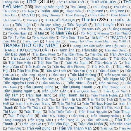
Thơ
(3149)
TH
THƠ MỜI HOẠ
(7)
Thông báo
(1)
Thơ Lê Nhựt Triết
(1)
PHỔ NHẠC
(106)
Thời sự Văn nghệ
(6)
Thu Dung
(3)
Thu Hằng
(1)
Thu Hiền
(1
Thuận Thảo
(8)
Thục Minh
(7)
Thuỳ Anh
(13
Thu Hoài
(1)
Thu Nga
(1)
Thuận Yến
(1)
Thụy Du
(3)
Thuỵ Du
(1)
Thuỳ Dương
(1)
Thùy Dương
(1)
Thủy Điền
(1)
Thuỳ Nhân
(1
Thư tin
(285)
Thư cảm ơn
(1)
Thư ngỏ
(1)
THƯ NGỎ CỦA HQN
(2)
THƯ VIỆN TÁ
Tiểu thuyết
(107)
Tiểu luận
(4)
Tiểu Nguyệt
(5)
GIẢ
(1)
Tiểu Mục Đồng
(1)
Tiê
Tịnh Bình
(19)
Tương
(1)
Tin buồn
(2)
TIN VĂN
(2)
Tịnh Minh Tiến
(2)
Tô Hồng Phươn
Tô Minh Yến
(21)
Tố Mai
(3)
(1)
Tô Kiều Ngân
(1)
Tôn Nữ Hỷ Khương
(2)
Tôn Thất Ú
Trà Bình
(4)
(2)
Tôn Tư Mạc
(1)
Tống Ngọc Hân
(1)
Tống Xuân Tám
(1)
TRABATHA
(1
Trác Phi
(1)
Trang Linh
(1)
Trang Lộc
(1)
Trang Thơ Chào Xuân Mậu Tuất 2018
(1
TRANG THƠ CHỦ NHẬT
(528)
Trang Thơ Đón Xuân Đinh Dậu 2017
(1
TRANG THƠ ĐƯỜNG LUẬT
(17)
Tranh ảnh
(3)
Trầm Mặc
(4)
Trần Anh Dũng
(1
Trần Bảo Định
(4)
Trần Duy Đứ
Trần Băng Khuê
(1)
Trần Biên Thùy
(1)
Trần Dần
(1)
(17)
Trần Dzạ Lữ
(4)
Trần Định
(1)
Trần Đình Sử
(2)
Trần Đoàn Luận
(1)
Trần Đức Á
Trần Hà Nam
(4)
Trầ
(2)
Trần Đức Hiển
(1)
Trần Đức Tín
(1)
Trần Hoàng Vy
(2)
Hồng Vân
(5)
Trần Hữ
Trần Huiền Ân
(2)
Trần Huy Minh Phương
(2)
Trần Hữu Du
(1)
Hội
(17)
Trần Kim Đức
(5)
Trần Kim Loan
(2)
Trần Kim Quy
(1)
Trần Lê Sơn Ý
(2)
Trầ
Trần Mai Hường
(11)
Linh Chi
(1)
Trần Long Thạch
(1)
Trần Lưu
(1)
Trần Mạnh Hảo
(1
Trần Minh Nguyệt
(16)
Trần Ngọc Hồ Trường
(4)
Trần Ngọc Mỹ
(11
Trần Năm
(1)
Trần Nguyên Hạnh
(6)
Trần Như Luận
(3)
Trần Nhã My
(2)
Trần Nhương
(1)
Trầ
Trần Quang Dũng
(4)
Trần Quang Khanh
(12)
Phù Nam
(1)
Trần Quang Lộc
(1
Trần Quang Ngân
(10)
Trần Quốc Tiến
(8)
Trần Quốc Toàn
(1)
Trần Quốc Việt
(1
Trần Tâm
(7)
Trần Thái Hưng
(5)
Trần Thanh Hải
(3)
Trầ
Trần Thành Nghĩa
(1)
Thế Nhân
(13)
Trần Thi Ca
(9)
Trần Thị Bích Thu
(1)
Trần Thị Cổ Tích
(2)
Trần Th
Trần Thị Huyền Trang
(3)
Trần Th
Huệ
(1)
Trần Thị Mai
(1)
Trần Thị Ngọc Hồng
(1)
Thanh
(5)
Trần Thị Thương Thương
(4)
Trầ
Trần Thị Thắng
(1)
Trần Thị Trúc Hạ
(1)
Thị Uyên
(8)
Trần Thiện
(3)
Trần Thuậ
Trần Thiện Tuấn
(1)
Trần Thoại Nguyên
(2)
(7)
Trần Thúy Lành
(6)
Trần Thuỳ Trang
(1)
Trần Thư
(1)
Trần Thương Nhiều
(1)
Trầ
Trần Tuấ
Trọng Hưng
(2)
Trần Trọng Tân
(1)
Trần Trọng Vũ
(2)
Trần Tuấn Anh
(2)
Thanh
(10)
Trần Văn Bạn
(16)
Trần Văn Nhân
(5)
Trần Vạn Giã
(2)
Trần Văn Thiê
Trần Võ Thành Văn
(24)
Trần Viết Dũng
(11)
(1)
Trần Việt
(1)
Triết học
(2)
Triều Â