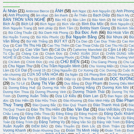
-------------------------------------------------------------------------------------------------------------
--------------
Ái Nhân
(21)
ẢNH
(58)
Anh Phon
Ambrose Bierce
(1)
Anh Ngọc
(1)
Anh Nguyên
(1)
(4)
Anh Phương
(9)
Bạch Diệp
(5)
âm nhạc
(2)
âm thanh
(1)
Ân Thiên
(1)
Bách Mỵ
(2
BÀN TRÒN VĂN NGHỆ
(87)
Bảo Hồ
(1)
Bảo Lâm
(1)
Bảo Ninh
(2)
Bé Hải Dân
(1
Bích Ái
(3)
Bích Lê
(4)
Bình Địa Mộc
(3)
Bích Ngọc
(1)
Bích Vân
(2)
Bình Nguyên
(1
Bobby Nam Giang
(3)
Bình Nguyên Trang
(2)
binh pháp
(1)
Bình Tâm
(1)
Bùi Anh Sắ
Bùi Đức Ánh
(66)
Bùi Hoài Vân
(5
(1)
Bùi Công Thuấn
(1)
Bùi Danh Hải Phong
(1)
Bùi Nguyên Bằng
(25)
Bùi Nhựa
(4)
Bù
Bùi Huyền Tương
(2)
Bùi Hữu Phước
(1)
Văn Bồng
(5)
BÚT KÝ
(17)
Bùi Việt Thắng
(2)
Ca Dao
(2)
Cao Duy Thảo
(1)
Cao Ki
Cao Thị Thu Hà
(3)
Quy
(1)
Cao Thọ Thêm
(2)
Cao Thoại Châu
(1)
Cao Thu Hà
(1)
Ca
Cao Văn Tam
(5)
Cát Du
(7)
Cẩm Lệ
(4)
Trọng Quế
(1)
Catherine Mansfield
(1)
Cẩ
Tú Cầu
(1)
Chàng Cát
(1)
Chánh Đức
(1)
CHÀO XUÂN 2014
(1)
CHÂN DUNG VĂ
Châu Thạch
(9)
NGHỆ SĨ
(2)
Châu Đoàn
(1)
Châu Quang Phước
(1)
Châu Thường Vin
CHỦ BIÊN
(141)
(1)
Chí Anh
(1)
Chính Đức
(1)
chủ
(1)
Chu Giang Phong
(1)
Chu La
Chu Ngạn Thư
(10)
Chu Trầm Nguyên Minh
(16)
(2)
Chu Vương Miện
(1)
Chúa Sơ
Cỏ Dại
(7)
Lâm
(1)
covid 19
(1)
Công Nguyễn
(1)
Cơ Xương
(1)
Cúc Dương
(1)
Cuộc th
CỬA SỔ VĂN HÓA
(6)
văn chương
(1)
Dạ Ngân
(1)
Dã Phong Bình
(2)
Dã Phương
(1
DỌC ĐƯỜN
Diệp Linh
(18)
Dino Buzzati
(3)
Dạ Thảo
(2)
Dạ Thy
(1)
Diệp Uy
(1)
(29)
Dung Thị Vân
(28)
Duy Phạm
(6)
Du Tử Lê
(1)
Duy Bằng
(1)
Dương Diệu Min
Dương Hằng
(7)
Dương Kim Nhi
(4
(1)
Dương Đăng Huệ
(1)
Dương Hải Yến
(2)
Dương Thành Thái
(3)
Dương Kim Thoa
(1)
Dương Phương Vinh
(1)
Dương Thị Yế
Dương Xuân Triều
(6)
Dzạ Lữ Kiều
(6)
Đàm Lan
(17)
Trinh
(2)
Đan Ngọc
(2)
đạ
Đào Phạ
đức
(2)
Đào Hiền
(2)
Đào Hữu Thức
(2)
Đào Khương
(2)
Đào Minh Hiệp
(2)
Thuỳ Trang
(82)
Đào Thanh Hoà
(14)
Đào Quang Bắc
(1)
Đào Quý Thạnh
(1)
Đà
Đào Văn Đạt
(31)
Đào Thị Thu Hiền
(3)
Đào Viết Bửu
(7)
Thị Quý Thanh
(1)
Đặn
Đặng Quốc Khán
Châu Long
(1)
Đặng Diệu Thoa
(1)
Đăng Đăng
(1)
Đăng Huỳnh
(1)
(8)
Đặng Quý Địch
(3)
Đặng Tấn Tới
(2)
Đặng Thị Hoa
(2)
Đặng Thị Xuân
(1)
Đặn
Đặng Tường Vy
(3)
Đặn
Toán
(1)
Đăng Trình
(1)
Đặng Văn Sử
(1)
Đặng Việt Trinh
(1)
Xuân Xuyến
(9)
Đin
ĐIỂM BÁO
(2)
Điêu Thuyền
(1)
Đinh Lốc
(2)
Đình Thậm
(1)
Vương Khanh
(4)
Đoàn Thị Minh Hiệp
(4)
Đoàn Khương Duy
(1)
Đoàn Tình
(1)
Đoà