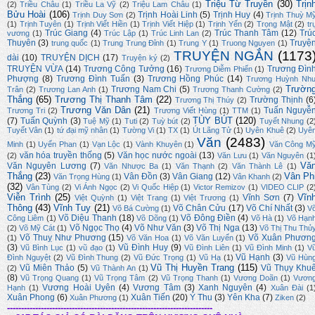
Triệu Từ Truyền
(30)
Trịn
(2)
Triều Châu
(1)
Triều La Vỹ
(2)
Triệu Lam Châu
(1)
Bửu Hoài
(106)
Trịnh Hoài Linh
(5)
Trịnh Huy
(4)
Trịnh Duy Sơn
(2)
Trịnh Thuỳ M
(1)
Trịnh Tuyên
(1)
Trịnh Viết Hiền
(1)
Trịnh Viết Hiệp
(1)
Trịnh Yến
(2)
Trọng Mật
(2)
tr
Trúc Giang
(4)
Trúc Thanh Tâm
(12)
Trú
vương
(1)
Trúc Lập
(1)
Trúc Linh Lan
(2)
Thuyên
(3)
Truyệ
trung quốc
(1)
Trung Trung Đỉnh
(1)
Trung Y
(1)
Truong Nguyen
(1)
TRUYỆN NGẮN
(1173
dài
(10)
TRUYỆN DỊCH
(17)
Truyện ký
(2)
TRUYỆN VỪA
(14)
Trương Công Tưởng
(16)
Trương Đìn
Trương Diễm Phiến
(1)
Phượng
(8)
Trương Đình Tuấn
(3)
Trương Hồng Phúc
(14)
Trương Huỳnh Nh
Trườn
Trương Nam Chi
(5)
Trân
(2)
Trương Lan Anh
(1)
Trương Thanh Cường
(2)
Thắng
(65)
Trương Thị Thanh Tâm
(22)
Trường Thịnh
(6
Trương Thị Thúy
(2)
Trương Văn Dân
(21)
Tuấn Nguyễ
Trương Tri
(2)
Trương Viết Hùng
(1)
TTM
(1)
TÙY BÚT
(120)
(7)
Tuấn Quỳnh
(3)
Tuệ Mỹ
(1)
Tuti
(2)
Tuỳ bút
(2)
Tuyết Nhung
(2
Tuyết Vân
(1)
tứ đại mỹ nhân
(1)
Tường Vi
(1)
TX
(1)
Út Lãng Tử
(1)
Uyên Khuê
(2)
Uyê
Văn
(2483)
Minh
(1)
Uyển Phan
(1)
Vạn Lộc
(1)
Vành Khuyên
(1)
Văn Công M
văn hóa truyền thống
(5)
Văn học nước ngoài
(13)
(2)
Văn Lưu
(1)
Văn Nguyên
(1
Vă
Văn Nguyên Lương
(7)
Văn Nhược Ba
(1)
Văn Thạnh
(2)
Văn Thành Lê
(1)
Thắng
(23)
Vân Ph
Vân Đồn
(3)
Vân Giang
(12)
Văn Trọng Hùng
(1)
Vân Khanh
(2)
(32)
Vân Tùng
(2)
Vi Ánh Ngọc
(2)
Vi Quốc Hiệp
(1)
Victor Remizov
(1)
VIDEO CLIP
(2
Viễn Trình
(25)
Vĩn
Vĩnh Sơn
(7)
Việt Quỳnh
(1)
Việt Trang
(1)
Việt Trương
(1)
Thông
(43)
Vĩnh Tuy
(21)
Võ Chân Cửu
(17)
Võ Chí Nhất
(3)
Võ Bá Cường
(1)
V
Võ Diệu Thanh
(18)
Võ Đông Điền
(4)
Công Liêm
(1)
Võ Dõng
(1)
Võ Hà
(1)
Võ Hạn
Võ Ngọc Thọ
(4)
Võ Như Văn
(3)
Võ Thị Nga
(13)
(2)
Võ Mỹ Cát
(1)
Võ Thị Thu Thủ
Võ Thuỵ Như Phương
(15)
Võ Xuân Phươn
(1)
Võ Văn Hoa
(1)
Võ Văn Luyến
(1)
(3)
Vũ Đình Huy
(9)
Vũ Bình Lục
(1)
vũ đạo
(1)
Vũ Đình Liên
(1)
Vũ Đình Minh
(1)
V
Vũ Hạnh
(3)
Đình Nguyệt
(2)
Vũ Đình Thung
(2)
Vũ Đức Trọng
(1)
Vũ Hạ
(1)
Vũ Hùn
Vũ Thị Huyền Trang
(115)
Vũ Miên Thảo
(5)
Vũ Thụy Khu
(2)
Vũ Thành An
(1)
(8)
Vũ Trọng Quang
(1)
Vũ Trọng Tâm
(2)
Vũ Trọng Thanh
(1)
Vương Doãn
(1)
Vươn
Vương Hoài Uyên
(4)
Vương Tâm
(3)
Xanh Nguyên
(4)
Hạnh
(1)
Xuân Đài
(1
Xuân Phong
(6)
Xuân Tiến
(20)
Ý Thu
(3)
Yên Kha
(7)
Xuân Phương
(1)
Ziken
(2)
-------------------------------------------------------------------------