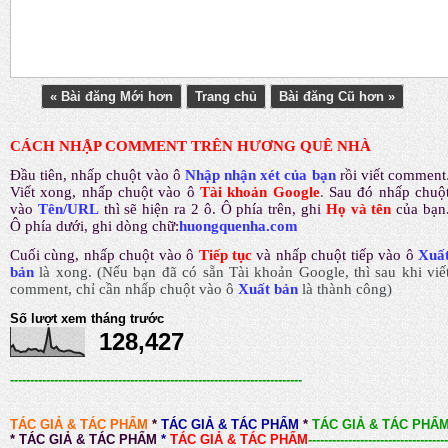
« Bài đăng Mới hơn
Trang chủ
Bài đăng Cũ hơn »
CÁCH NHẬP COMMENT TRÊN HƯƠNG QUÊ NHÀ
Đầu tiên, nhấp chuột vào ô
Nhập nhận xét của bạn
rồi viết comment
Viết xong, nhấp chuột vào ô
Tài khoản Google
.
Sau đó nhấp chuộ
vào
Tên/URL
thì sẽ hiện ra 2 ô. Ô phía trên, ghi
Họ và tên
của bạn
Ô phía dưới, ghi dòng chữ:
huongquenha.com
Cuối cùng, nhấp chuột vào ô
Tiếp tục
và nhấp chuột tiếp vào ô
Xuấ
bản
là xong.
(Nếu bạn đã có sẵn Tài khoản Google, thì sau khi viế
comment, chỉ cần nhấp chuột vào ô
Xuất bản
là thành công
)
Số lượt xem tháng trước
128,427
-------------------------------------------------------------------------
TÁC GIẢ & TÁC PHẨM
*
TÁC GIẢ & TÁC PHẨM
*
TÁC GIẢ & TÁC PHẨ
*
TÁC GIẢ & TÁC PHẨM
*
TÁC GIẢ & TÁC PHẨM
-----------------------------------