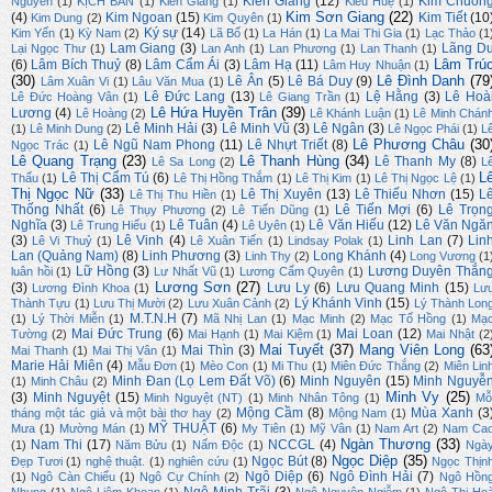
Kiến Giang
(12)
Kim Chuôn
Nguyên
(1)
KỊCH BẢN
(1)
Kiên Giang
(1)
Kiều Huệ
(1)
Kim Sơn Giang
(22)
(4)
Kim Ngoan
(15)
Kim Tiết
(10
Kim Dung
(2)
Kim Quyên
(1)
Ký sự
(14)
Kim Yến
(1)
Kỳ Nam
(2)
Lã Bố
(1)
La Hán
(1)
La Mai Thi Gia
(1)
Lạc Thảo
(1
Lam Giang
(3)
Lãng D
Lại Ngọc Thư
(1)
Lan Anh
(1)
Lan Phương
(1)
Lan Thanh
(1)
Lâm Trú
(6)
Lâm Bích Thuỷ
(8)
Lâm Cẩm Ái
(3)
Lâm Hạ
(11)
Lâm Huy Nhuận
(1)
(30)
Lê Đình Danh
(79
Lê Ân
(5)
Lê Bá Duy
(9)
Lâm Xuân Vi
(1)
Lâu Văn Mua
(1)
Lê Đức Lang
(13)
Lệ Hằng
(3)
Lê Hoà
Lê Đức Hoàng Vân
(1)
Lê Giang Trần
(1)
Lê Hứa Huyền Trân
(39)
Lương
(4)
Lê Hoàng
(2)
Lê Khánh Luận
(1)
Lê Minh Chán
Lê Minh Hải
(3)
Lê Minh Vũ
(3)
Lê Ngân
(3)
(1)
Lê Minh Dung
(2)
Lê Ngọc Phái
(1)
L
Lê Phương Châu
(30
Lê Ngũ Nam Phong
(11)
Lê Nhựt Triết
(8)
Ngọc Trác
(1)
Lê Quang Trạng
(23)
Lê Thanh Hùng
(34)
Lê Thanh My
(8)
Lê Sa Long
(2)
L
L
Lê Thị Cẩm Tú
(6)
Thấu
(1)
Lê Thị Hồng Thắm
(1)
Lê Thị Kim
(1)
Lê Thị Ngọc Lệ
(1)
Thị Ngọc Nữ
(33)
Lê Thị Xuyên
(13)
Lê Thiếu Nhơn
(15)
L
Lê Thị Thu Hiền
(1)
Thống Nhất
(6)
Lê Tiến Mợi
(6)
Lê Trọn
Lê Thụy Phương
(2)
Lê Tiến Dũng
(1)
Nghĩa
(3)
Lê Tuân
(4)
Lê Văn Hiếu
(12)
Lê Văn Ngă
Lê Trung Hiếu
(1)
Lê Uyên
(1)
(3)
Lê Vinh
(4)
Linh Lan
(7)
Lin
Lê Vi Thuỷ
(1)
Lê Xuân Tiến
(1)
Lindsay Polak
(1)
Lan (Quảng Nam)
(8)
Linh Phương
(3)
Long Khánh
(4)
Linh Thy
(2)
Long Vương
(1
Lữ Hồng
(3)
Lương Duyên Thắn
luân hồi
(1)
Lư Nhất Vũ
(1)
Lương Cẩm Quyên
(1)
Lương Sơn
(27)
(3)
Lưu Ly
(6)
Lưu Quang Minh
(15)
Lương Đình Khoa
(1)
Lư
Lý Khánh Vinh
(15)
Thành Tựu
(1)
Lưu Thị Mười
(2)
Lưu Xuân Cảnh
(2)
Lý Thành Lon
M.T.N.H
(7)
(1)
Lý Thời Miễn
(1)
Mã Nhị Lan
(1)
Mạc Minh
(2)
Mạc Tố Hồng
(1)
Mạ
Mai Đức Trung
(6)
Mai Loan
(12)
Tường
(2)
Mai Hạnh
(1)
Mai Kiệm
(1)
Mai Nhật
(2
Mai Tuyết
(37)
Mang Viên Long
(63
Mai Thìn
(3)
Mai Thanh
(1)
Mai Thị Vân
(1)
Marie Hải Miên
(4)
Mẫu Đơn
(1)
Mèo Con
(1)
Mi Thu
(1)
Miên Đức Thắng
(2)
Miên Lin
Minh Đan (Lọ Lem Đất Võ)
(6)
Minh Nguyên
(15)
Minh Nguyễ
(1)
Minh Châu
(2)
Minh Vy
(25)
(3)
Minh Nguyệt
(15)
Minh Nguyệt (NT)
(1)
Minh Nhân Tông
(1)
Mỗ
Mộng Cầm
(8)
Mùa Xanh
(3
tháng một tác giả và một bài thơ hay
(2)
Mộng Nam
(1)
MỸ THUẬT
(6)
Mưa
(1)
Mường Mán
(1)
My Tiên
(1)
Mỹ Vân
(1)
Nam Art
(2)
Nam Ca
Ngàn Thương
(33)
Nam Thi
(17)
NCCGL
(4)
(1)
Năm Bửu
(1)
Nấm Độc
(1)
Ngà
Ngọc Diệp
(35)
Ngọc Bút
(8)
Đẹp Tươi
(1)
nghệ thuật.
(1)
nghiên cứu
(1)
Ngọc Thịn
Ngô Diệp
(6)
Ngô Đình Hải
(7)
(1)
Ngô Càn Chiểu
(1)
Ngô Cự Chính
(2)
Ngô Hồn