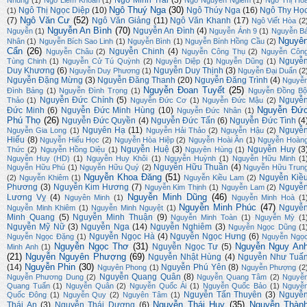
Ngô Minh Trãi
(3)
Nhung
(1)
Ngô Liêm Khoan
(1)
Ngô Nguyên Ngiễm
(1)
Ngô Thị Ho
Ngô Thuý Nga
(30)
Ngô Thị Ngọc Diệp
(10)
Ngô Thúy Nga
(16)
Ngô Thy Họ
(1)
Ngô Văn Cư
(52)
(7)
Ngô Văn Giảng
(11)
Ngô Văn Khanh
(17)
Ngô Viết Hòa
(2
Nguyễn An Bình
(70)
Nguyễn An Đình
(4)
Nguyễn
(1)
Nguyễn Ánh 9
(1)
Nguyễn B
Nguyê
Nhân
(1)
Nguyễn Bích Sao Linh
(1)
Nguyễn Bình
(1)
Nguyễn Bính Hồng Cầu
(2)
Cẩn
(26)
Nguyễn Chinh
(4)
Nguyễn Châu
(2)
Nguyễn Công Thụ
(2)
Nguyễn Côn
Nguyễ
Tùng Chinh
(1)
Nguyễn Cử Tú Quỳnh
(2)
Nguyên Diệp
(1)
Nguyễn Dũng
(1)
Duy Khương
(6)
Nguyễn Duy Thịnh
(3)
Nguyễn Duy Phương
(1)
Nguyễn Đại Duẩn
(2
Nguyễn Đặng Mừng
(3)
Nguyễn Đăng Thanh
(20)
Nguyễn Đăng Trình
(4)
Nguyễ
Nguyễn Đoan Tuyết
(25)
Đình Bảng
(1)
Nguyễn Đình Trọng
(1)
Nguyễn Đồng Bộ
Nguyễn Đức Chính
(5)
Nguyễ
Thảo
(1)
Nguyễn Đức Cơ
(1)
Nguyễn Đức Mậu
(2)
Nguyễn Đứ
Đức Minh
(6)
Nguyễn Đức Minh Hùng
(10)
Nguyễn Đức Nhân
(1)
Phú Thọ
(26)
Nguyễn Đức Quyền
(4)
Nguyễn Đức Tấn
(6)
Nguyễn Đức Tình
(4
Nguyên Hạ
(11)
Nguyễ
Nguyễn Gia Long
(1)
Nguyễn Hải Thảo
(2)
Nguyễn Hậu
(2)
Hiếu
(8)
Nguyễn Hiếu Học
(2)
Nguyễn Hòa Hiệp
(2)
Nguyễn Hoài Ân
(1)
Nguyễn Hoàn
Nguyễn Huệ
(3)
Nguyễn Huy
(3
Thức
(2)
Nguyễn Hồng Diệu
(1)
Nguyên Hùng
(1)
Nguyễn Huy (HD)
(1)
Nguyễn Huy Khôi
(1)
Nguyễn Huỳnh
(1)
Nguyễn Hữu Minh
(1
Nguyễn Hữu Thuần
(4)
Nguyễn Hữu Phú
(1)
Nguyễn Hữu Quý
(2)
Nguyễn Hữu Trun
Nguyễn Khoa Đăng
(51)
Nguyễn Kiề
(2)
Nguyễn Khiêm
(1)
Nguyễn Kiều Lam
(2)
Phương
(3)
Nguyễn Kim Hương
(7)
Nguyễ
Nguyễn Kim Thịnh
(1)
Nguyễn Lam
(2)
Nguyễn Minh Dũng
(46)
Lương Vỵ
(4)
Nguyên Minh
(1)
Nguyễn Minh Hoà
(1
Nguyễn Minh Phúc
(47)
Nguyễ
Nguyễn Minh Khiêm
(1)
Nguyễn Minh Nguyệt
(1)
Minh Quang
(5)
Nguyễn Minh Thuận
(9)
Nguyễn Minh Toàn
(1)
Nguyễn Mỳ
(1
Nguyễn Mỹ Nữ
(3)
Nguyễn Nga
(14)
Nguyễn Nghiêm
(3)
Nguyễn Ngọc Dũng
(1
Nguyễn Ngọc Hà
(4)
Nguyễn Ngọc Hưng
(6)
Nguyễn Ngọc Đặng
(1)
Nguyễn Ngọ
Nguyễn Ngọc Thơ
(31)
Nguyễn Nguy An
Nguyễn Ngọc Tư
(5)
Minh Anh
(1)
(21)
Nguyễn Nguyên Phượng
(69)
Nguyễn Nhật Hùng
(4)
Nguyễn Như Tuấ
Nguyễn Phin
(30)
(14)
Nguyễn Phú Yên
(8)
Nguyên Phong
(1)
Nguyễn Phượng
(2
Nguyễn Quang Quân
(8)
Nguyễn Phương Dung
(2)
Nguyễn Quang Tâm
(2)
Nguyễ
Quang Tuấn
(1)
Nguyễn Quân
(2)
Nguyễn Quốc Ái
(1)
Nguyễn Quốc Bảo
(1)
Nguyễ
Nguyễn Tấn Thuyên
(3)
Nguyễ
Quốc Đông
(1)
Nguyễn Quy
(2)
Nguyên Tâm
(1)
Nguyễn Thái Huy
(35)
Nguyễn Thàn
Thái An
(3)
Nguyễn Thái Dương
(6)