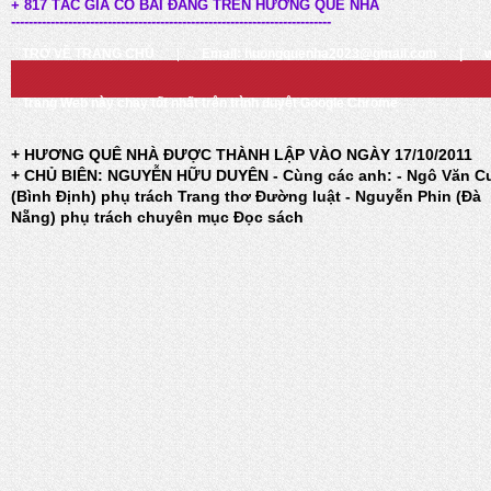
+ 817 TÁC GIẢ CÓ BÀI ĐĂNG TRÊN HƯƠNG QUÊ NHÀ
-------------------------------------------------------------------------
TRỞ VỀ TRANG CHỦ
|
Email: huongquenha2023@gmail.com
|
Trang Web này chạy tốt nhất trên trình duyệt Google Chrome
+ HƯƠNG QUÊ NHÀ ĐƯỢC THÀNH LẬP VÀO NGÀY 17/10/2011
+ CHỦ BIÊN: NGUYỄN HỮU DUYÊN - Cùng các anh: - Ngô Văn C
(Bình Định) phụ trách Trang thơ Đường luật - Nguyễn Phin (Đà
Nẵng) phụ trách chuyên mục Đọc sách