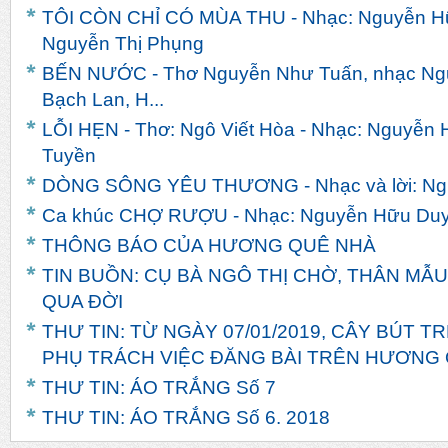
TÔI CÒN CHỈ CÓ MÙA THU - Nhạc: Nguyễn Hữ
Nguyễn Thị Phụng
BẾN NƯỚC - Thơ Nguyễn Như Tuấn, nhạc Ngu
Bạch Lan, H...
LỖI HẸN - Thơ: Ngô Viết Hòa - Nhạc: Nguyễn 
Tuyền
DÒNG SÔNG YÊU THƯƠNG - Nhạc và lời: Ng
Ca khúc CHỢ RƯỢU - Nhạc: Nguyễn Hữu Duyê
THÔNG BÁO CỦA HƯƠNG QUÊ NHÀ
TIN BUỒN: CỤ BÀ NGÔ THỊ CHỜ, THÂN MẪU
QUA ĐỜI
THƯ TIN: TỪ NGÀY 07/01/2019, CÂY BÚT 
PHỤ TRÁCH VIỆC ĐĂNG BÀI TRÊN HƯƠNG
THƯ TIN: ÁO TRẮNG Số 7
THƯ TIN: ÁO TRẮNG Số 6. 2018