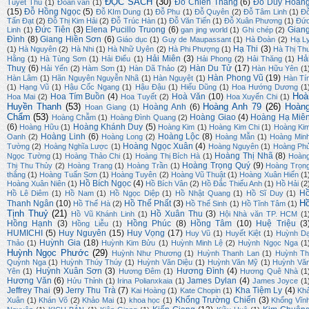
ĐỌC SÁCH
(30)
Đỗ Chiến Thắng
(6)
Đỗ Duy Hoàn
Tuyết Thu
(1)
Đoản văn
(1)
(15)
Đỗ Hồng Ngọc
(5)
Đỗ KIm Dung
(1)
Đỗ Phu
(1)
Đỗ Quyên
(2)
Đỗ Tâm Linh
(1)
Đ
Tấn Đạt
(2)
Đỗ Thị Kim Hải
(2)
Đỗ Trúc Hàn
(1)
Đỗ Văn Tiến
(1)
Đỗ Xuân Phương
(1)
Đứ
Đức Tiên
(3)
Elena Pucillo Truong
(6)
Gian
Linh
(1)
gan jing world
(1)
Ghi chép
(2)
Đình
(8)
Giang Hiền Sơn
(6)
Giáo dục
(1)
Guy de Maupassant
(1)
Hà Đoàn
(2)
Hạ L
Hạ Thi
(3)
(1)
Hà Nguyên
(2)
Hà Nhi
(1)
Hà Nhữ Uyên
(2)
Hà Phi Phượng
(1)
Hà Thị Th
Hải Miên
(3)
Hả
Hằng
(1)
Hà Tùng Sơn
(1)
Hải Điểu
(1)
Hải Phong
(2)
Hải Thăng
(1)
Thuỵ
(6)
Hàn Du Tử
(17)
Hải Yến
(2)
Hàm Sơn
(1)
Hàn Dã Thảo
(2)
Hàn Hữu Yên
(1
Hàn Phong Vũ
(19)
Hàn Lâm
(1)
Hãn Nguyên Nguyễn Nhã
(1)
Hàn Nguyệt
(1)
Hàn Tí
(1)
Hạng Vũ
(1)
Hậu Cốc Ngang
(1)
Hậu Đậu
(1)
Hiếu Dũng
(1)
Hoa Hướng Dương
(1
Hoà
Hoa Tím Buồn
(4)
Hoà Văn
(10)
Hoa Mai
(2)
Hoa Tuyết
(2)
Hoa Xuyến Chi
(1)
Huyền Thanh
(53)
Hoàng Anh 79
(26)
Hoàn
Hoàng Anh
(6)
Hoan Giang
(1)
Chẩm
(53)
Hoàng Giao
(4)
Hoàng Hạ Miê
Hoàng Chẫm
(1)
Hoàng Đình Quang
(2)
(6)
Hoàng Khánh Duy
(5)
Hoàng Hữu
(1)
Hoàng Kim
(1)
Hoàng Kim Chi
(1)
Hoàng Ki
Hoàng Linh
(6)
Hoàng Lộc
(8)
Oanh
(2)
Hoàng Long
(2)
Hoàng Mẫn
(1)
Hoàng Min
Hoàng Ngọc Xuân
(4)
Tường
(2)
Hoàng Nghĩa Lược
(1)
Hoàng Nguyên
(1)
Hoàng Ph
Hoàng Thị Nhã
(8)
Ngọc Tường
(1)
Hoàng Thảo Chi
(1)
Hoàng Thị Bích Hà
(1)
Hoàn
Hoàng Trọng Quý
(9)
Thị Thu Thủy
(2)
Hoàng Trang
(1)
Hoàng Trần
(1)
Hoàng Trọn
thắng
(1)
Hoàng Tuấn Sơn
(1)
Hoàng Tuyên
(2)
Hoàng Vũ Thuật
(1)
Hoàng Xuân Hiến
(1
Hồ Bích Ngọc
(4)
Hoàng Xuân Niên
(1)
Hồ Bích Vân
(2)
Hồ Đắc Thiếu Anh
(1)
Hồ Hải
(2
H
Hồ Lê Diêm
(1)
Hồ Nam
(1)
Hồ Ngọc Diệp
(1)
Hồ Nhật Quang
(1)
Hồ Sĩ Duy
(1)
H
Thanh Ngân
(10)
Hồ Thế Phất
(3)
Hồ Thế Hà
(2)
Hồ Thế Sinh
(1)
Hồ Tĩnh Tâm
(1)
Tịnh Thuỷ
(21)
Hồ Xuân Thu
(3)
Hồ Vũ Khánh Linh
(1)
Hội Nhà văn TP. HCM
(1
Hồng Hạnh
(3)
Hồng Phúc
(8)
Hồng Tâm
(10)
Huệ Triệu
(3
Hồng Liễu
(1)
HUMICHI
(5)
Huy Nguyên
(15)
Huy Vọng
(17)
Huy Vũ
(1)
Huyết Kiệt
(1)
Huỳnh D
Huỳnh Gia
(18)
Thảo
(1)
Huỳnh Kim Bửu
(1)
Huỳnh Minh Lệ
(2)
Huỳnh Ngọc Nga
(1
Huỳnh Ngọc Phước
(29)
Huỳnh Như Phương
(1)
Huỳnh Thanh Lan
(1)
Huỳnh Th
Quỳnh Nga
(1)
Huỳnh Thúy Thúy
(1)
Huỳnh Văn Diệu
(1)
Huỳnh Văn Mỹ
(1)
Huỳnh Vă
Huỳnh Xuân Sơn
(3)
Hương Đình
(4)
Yên
(1)
Hương Đêm
(1)
Hương Quê Nhà
(1
Hương Văn
(6)
James Dylan
(4)
Hửu Thỉnh
(1)
Irina Polianxkaia
(1)
James Joyce
(1
Jeffrey Thai
(9)
Jerry Thu Trà
(7)
Kha Tiệm Ly
(4)
Kai Hoàng
(1)
Kate Chopin
(1)
Kh
Khổng Trường Chiến
(3)
Xuân
(1)
Khán Võ
(2)
Khảo Mai
(1)
khoa học
(1)
Khổng Vĩn