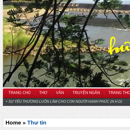
TRANG CHỦ
THƠ
VĂN
TRUYỆN NGẮN
TRANG TH
+ SỰ YÊU THƯƠNG LUÔN LÀM CHO CON NGƯỜI HẠNH PHÚC (N.H.D)
Home »
Thư tin