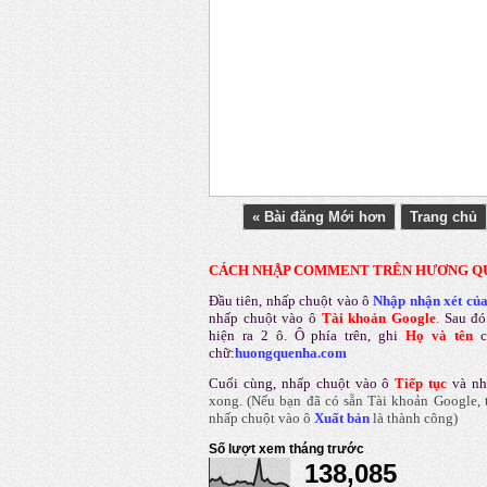
« Bài đăng Mới hơn
Trang chủ
CÁCH NHẬP COMMENT TRÊN HƯƠNG Q
Đầu tiên, nhấp chuột vào ô
Nhập nhận xét củ
nhấp chuột vào ô
Tài khoản Google
.
Sau đó
hiện ra 2 ô. Ô phía trên, ghi
Họ và tên
chữ:
huongquenha.com
Cuối cùng, nhấp chuột vào ô
Tiếp tục
và nh
xong.
(Nếu bạn đã có sẵn Tài khoản Google, t
nhấp chuột vào ô
Xuất bản
là thành công
)
Số lượt xem tháng trước
138,085