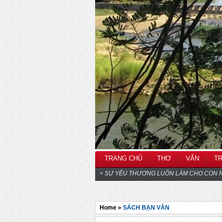
TRANG CHỦ
THƠ
VĂN
T
+ SỰ YÊU THƯƠNG LUÔN LÀM CHO CON N
Home »
SÁCH BẠN VĂN