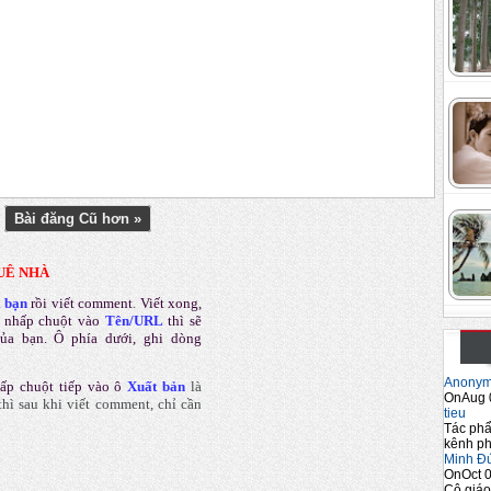
Bài đăng Cũ hơn »
UÊ NHÀ
a bạn
rồi viết comment
.
Viết xong,
 nhấp chuột vào
Tên/URL
thì sẽ
của bạn. Ô phía dưới, ghi dòng
Anony
ấp chuột tiếp vào ô
Xuất bản
là
OnAug 
hì sau khi viết comment, chỉ cần
tieu
Tác phẩ
kênh ph
Minh Đ
OnOct 0
Cô giáo