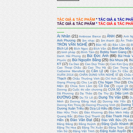
----------------------------------------------------------------
TÁC GIẢ & TÁC PHẨM
*
TÁC GIẢ & TÁC PH
TÁC GIẢ & TÁC PHẨM
*
TÁC GIẢ & TÁC PH
----------------------------------------------------------------
------
Ái Nhân
(21)
ẢNH
(58)
Ambrose Bierce
(1)
Anh N
Anh Phương
(9)
âm nhạc
(2)
âm thanh
(1)
Ân Thiê
TRÒN VĂN NGHỆ
(87)
Bảo Hồ
(1)
Bảo Lâm
(1)
B
Bích Lê
(4)
Bình Địa Mộc
Bích Ngọc
(1)
Bích Vân
(2)
Bobby Nam Giang
(3)
(2)
binh pháp
(1)
Bình Tâm
(1)
Bùi Đức Ánh
(66)
Bùi Hoài 
Danh Hải Phong
(1)
Bùi Nguyên Bằng
(25)
Bùi Nhựa
(4)
Bù
Phước
(1)
KÝ
(17)
Ca Dao
(2)
Cao Duy Thảo
(1)
Cao Kim Quy
(1)
Cao Thoại Châu
(1)
Cao Thu Hà
(1)
Cao Trọng Q
Cẩm Lệ
(4)
Catherine Mansfield
(1)
Cẩm Tú Cầu
(1
XUÂN 2014
(1)
CHÂN DUNG VĂN NGHỆ SĨ
(2)
Châu 
Thạch
(9)
Châu Thường Vinh
(1)
Chí Anh
(1)
Chính 
Chu Ngạn Thư
(10)
Ch
Giang Phong
(1)
Chu Lai
(2)
Cỏ Dại
(7)
Miện
(1)
Chúa Sơn Lâm
(1)
covid 19
(1
CỬA SỔ VĂN H
Dương
(1)
Cuộc thi văn chương
(1)
Diệp Linh
(1
Dã Phương
(1)
Dạ Thảo
(2)
Dạ Thy
(1)
ĐƯỜNG
(29)
Dung Thị Vân
(28)
Du Tử Lê
(1)
D
Minh
(1)
Dương Đăng Huệ
(1)
Dương Hải Yến
(2)
Dương T
Dương Kim Thoa
(1)
Dương Phương Vinh
(1)
Dương Xuân Triều
(6)
Dzạ Lữ Kiều
(6)
Đàm Lan
(17
Đào Hữu Thức
(2)
Đào Khương
(2)
Đào Minh Hiệp
(
Đào Thanh Hoà
(1
Quang Bắc
(1)
Đào Quý Thạnh
(1)
Đào Văn Đạt
(31)
Hiền
(3)
Đào Viết Bửu
(7)
Đặ
Đặng Quốc Khánh
(8
Đăng Đăng
(1)
Đăng Huỳnh
(1)
Đặng Thị Hoa
(2)
Đặng Thị Xuân
(1)
Đặng Toán
(1)
Đă
Đặng Xuân Xuyến
(9)
Văn Sử
(1)
Đặng Việt Trinh
(1)