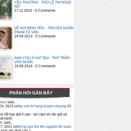
YÊU THƯƠNG - THƠ LÊ THỊ NGỌC
NỮ
27.11.2016 - 0 Comments
…
VỀ NƠI BÌNH YÊN – TRUYỆN NGẮN
PHẠM TỬ VĂN
19.09.2013 - 5 Comments
…
ANH CHỈ LÀ HẠT BỤI - THƠ TRẦN
VĂN NHÂN
16.09.2014 - 0 Comments
…
PHẢN HỒI GẦN ĐÂY
mous
said...
04, 2023 on
tay son bi hung truyen chuong 66
m rất hay đạt 4 sao - xin cảm ơn tác giả và
át hành
ức
said...
7, 2021 on
tim lai tuoi tho tho nguyen thi xuan
 kính yêu thời cấp 1