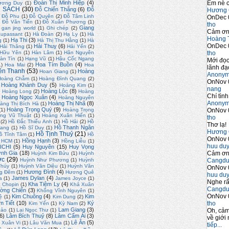
Em nè c
Đoàn Thị Minh Hiệp
(4)
ương Duy
(1)
 SÁCH
(30)
Đỗ Chiến Thắng
(6)
Đỗ
Hương 
Đỗ Phu
(1)
Đỗ Quyên
(2)
Đỗ Tâm Linh
OnDec 
)
Đỗ Văn Tiến
(1)
Đỗ Xuân Phương
(1)
tho
Giang
gan jing world
(1)
Ghi chép
(2)
Cảm ơn 
upassant
(1)
Hà Đoàn
(2)
Hạ Ly
(1)
Hà
Hoàng 
Hạ Thi
(3)
g
(1)
Hà Thị Thu Hằng
(1)
Hà
OnDec 
Hải Thuỵ
(6)
Hải Thăng
(1)
Hải Yến
(2)
tho
 Hữu Yên
(1)
Hàn Lâm
(1)
Hãn Nguyên
àn Tín
(1)
Hạng Vũ
(1)
Hậu Cốc Ngang
Mới đọc
Hoa Tím Buồn
(4)
1)
Hoa Mai
(2)
Hoa
lãnh đạo
ền Thanh
(53)
Hoàng
Hoan Giang
(1)
Anony
Hoàng Chẫm
(1)
Hoàng Đình Quang
(2)
OnNov 
Hoàng Khánh Duy
(5)
Hoàng Kim
(1)
nang
)
Hoàng Lộc
(8)
Hoàng Long
(2)
Hoàng
Chí tình
Hoàng Ngọc Xuân
(4)
Hoàng Nguyên
Anony
Hoàng Thị Nhã
(8)
àng Thị Bích Hà
(1)
Hoàng Trọng Quý
(9)
OnNov 
(1)
Hoàng Trọng
ng Vũ Thuật
(1)
Hoàng Xuân Hiến
(1)
tho
(2)
Hồ Đắc Thiếu Anh
(1)
Hồ Hải
(2)
Hồ
Thơ lạ!
Hồ Thanh Ngân
uang
(1)
Hồ Sĩ Duy
(1)
Hương 
Hồ Tịnh Thuỷ
(21)
ồ Tĩnh Tâm
(1)
Hồ
OnNov 
Hồng Hạnh
(3)
. HCM
(1)
Hồng Liễu
(1)
huu du
ICHI
(5)
Huy Nguyên
(15)
Huy Vọng
Cảm ơn 
nh Gia
(18)
Huỳnh Kim Bửu
(1)
Huỳnh
ớc
(29)
Cangdu
Huỳnh Như Phương
(1)
Huỳnh
Thúy
(1)
Huỳnh Văn Diệu
(1)
Huỳnh Văn
OnNov 
Hương Đình
(4)
g Đêm
(1)
Hương Quê
huu du
James Dylan
(4)
a
(1)
James Joyce
(1)
Nghe rấ
Kha Tiệm Ly
(4)
 Chopin
(1)
Khả Xuân
Cangdu
ờng Chiến
(3)
Khổng Vĩnh Nguyên
(1)
OnNov 
Kim Chuông
(4)
Kim
ệ
(1)
Kim Dung
(2)
tho
m Tiết
(10)
Ký
Kim Yến
(1)
Kỳ Nam
(2)
Lam Giang
(3)
Oh, cảm
hảo
(1)
Lại Ngọc Thư
(1)
6)
Lâm Bích Thuỷ
(8)
Lâm Cẩm Ái
(3)
về giới 
Lê Ân
(5)
 Xuân Vi
(1)
Lâu Văn Mua
(1)
tiếp...