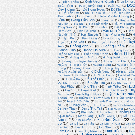
Đinh Vương Khanh
(4)
(2)
Đình Thậm
(1)
Đoàn Kh
ĐỌC
Đoàn Tình
(1)
Đoàn Tuyết Thu
(1)
Đoản văn
(1)
Duy Hoàng
(15)
Đỗ Hồng Ngọc
(5)
Đỗ KIm Dung
(1)
(1)
Đỗ Tấn Đạt
(2)
Đỗ Thị Kim Hải
(2)
Đỗ Trúc Hàn
(1
Đức Tiên
(3)
Elena Pucillo Truong
(6)
Đức Linh
(1)
Đình
(8)
Giang Hiền Sơn
(6)
Giáo dục
(1)
Guy de Ma
Nguyên
(2)
Hà Nhi
(1)
Hà Nhữ Uyên
(2)
Hà Phi Phượn
Hải Miên
(3)
Tùng Sơn
(1)
Hải Điểu
(1)
Hải Phong
(2)
Hàn Du Tử
(17)
Hàm Sơn
(1)
Hàn Dã Thảo
(2)
Hàn
Hàn Phong Vũ
(19)
Nguyễn Nhã
(1)
Hàn Nguyệt
(1)
H
(1)
Hậu Đậu
(1)
Hiếu Dũng
(1)
Hoa Hướng Dương
(
Hoài Huy
Hoà Văn
(10)
Tuyết
(2)
Hoa Xuyến Chi
(1)
Hoàng Anh 79
(26)
Hoàng Chẩm
(53)
Anh
(6)
Hoàng Giao
(4)
Hoàng Hạ Miên
(6)
Hoàng Hữu
(1)
Hoàng Linh
(6
Hoàng Kim Chi
(1)
Hoàng Kim Oanh
(2)
Mẫn
(1)
Hoàng Minh Tường
(2)
Hoàng Nghĩa Lược
(1)
(1)
Hoàng Phủ Ngọc Tường
(1)
Hoàng Thảo Chi
(1)
Ho
Hoàng Thị Thu Thủy
(2)
Hoàng Trang
(1)
Hoàng Trần
thắng
(1)
Hoàng Tuấn Sơn
(1)
Hoàng Tuyên
(2)
Hoà
Hồ Bích Ngọc
(4)
Hoàng Xuân Niên
(1)
Hồ Bích Vân
Lê Diêm
(1)
Hồ Nam
(1)
Hồ Ngọc Diệp
(1)
Hồ Nhật Q
(10)
Hồ Thế Phất
(3)
Hồ Thế Hà
(2)
Hồ Thế Sinh
(1)
H
Hồ Xuân Thu
(3)
Vũ Khánh Linh
(1)
Hội Nhà văn TP
Hồng Phúc
(8)
Hồng Tâm
(10)
Huệ Triệu
(3)
HUM
(17)
Huỳ
Huy Vũ
(1)
Huyết Kiệt
(1)
Huỳnh Dạ Thảo
(1)
Huỳnh Ngọc Phư
Minh Lệ
(2)
Huỳnh Ngọc Nga
(1)
Thanh Lan
(1)
Huỳnh Thị Quỳnh Nga
(1)
Huỳnh Thúy 
Huỳnh Xuân Sơn
(3)
Mỹ
(1)
Huỳnh Văn Yên
(1)
Hươn
Hương Văn
(6)
Nhà
(1)
Hửu Thỉnh
(1)
Irina Polianxkai
Jeffrey Thai
(9)
Jerry Thu Trà
(7)
Kai Hoàng
(1)
Kate
Khổng Trư
(1)
Khán Võ
(2)
Khảo Mai
(1)
khoa học
(1)
Kiến Giang
(12)
KỊCH BẢN
(1)
Kiên Giang
(1)
Kiều Hu
Kim Sơn Giang
(22)
Ngoan
(15)
Ki
Kim Quyên
(1)
sự
(14)
Lã Bố
(1)
La Hán
(1)
La Mai Thi Gia
(1)
Lạc T
Lãng Du
(
Lan Anh
(1)
Lan Phương
(1)
Lan Thanh
(1)
Lâm Trúc
(30)
Lâm Hạ
(11)
Lâm Huy Nhuận
(1)
Lâm