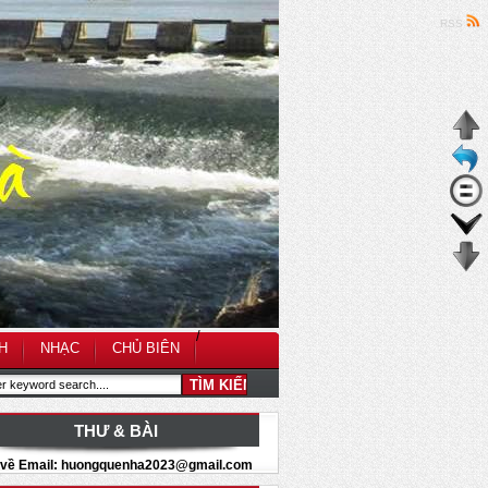
RSS
/
H
NHẠC
CHỦ BIÊN
THƯ & BÀI
i về Email: huongquenha2023@gmail.com