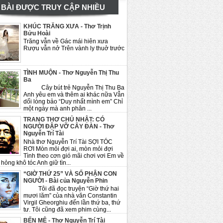
BÀI ĐƯỢC TRUY CẬP NHIỀU
KHÚC TRĂNG XƯA - Thơ Trịnh
Bửu Hoài
Trăng vẫn về Gác mái hiên xưa
Rượu vẫn nở Trên vành ly thuở trước
TÌNH MUỘN - Thơ Nguyễn Thị Thu
Ba
Cây bút trẻ Nguyễn Thị Thu Ba
Anh yêu em và thêm ai khác nữa Vẫn
dối lòng bảo “Duy nhất mình em” Chỉ
một ngày mà anh phân ...
TRANG THƠ CHỦ NHẬT: CÓ
NGƯỜI ĐẬP VỠ CÂY ĐÀN - Thơ
Nguyễn Trí Tài
Nhà thơ Nguyễn Trí Tài SỢI TÓC
RƠI Mòn mỏi đợi ai, mòn mỏi đợi
Tình theo cơn gió mãi chơi vơi Em về
hỏng khô tóc Anh giữ tìn...
“GIỜ THỨ 25” VÀ SỐ PHẬN CON
NGƯỜI - Bài của Nguyễn Phin
Tôi đã đọc truyện “Giờ thứ hai
mươi lăm” của nhà văn Constantin
Virgil Gheorghiu đến lần thứ ba, thứ
tư. Tôi cũng đã xem phim cùng...
BẾN MÊ - Thơ Nguyễn Trí Tài