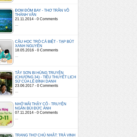
ĐOM ĐÓM BAY - THƠ TRẦN VÕ
THÀNH VĂN
21.11.2014 - 0 Comments
…
CẬU HỌC TRÒ CÁ BIỆT - TẠP BÚT
XANH NGUYÊN
18.05.2016 - 0 Comments
…
TÂY SƠN BI HÙNG TRUYỆN
(CHƯƠNG 34) - TIỂU THUYẾT LỊCH
SỬ CỦA LÊ ĐÌNH DANH
23.06.2017 - 0 Comments
…
NHỚ MÃI THẦY CÔ - TRUYỆN
NGẮN BÙI ĐỨC ÁNH
07.11.2014 - 0 Comments
…
TRANG THƠ CHỦ NHẬT: TRÀ VINH