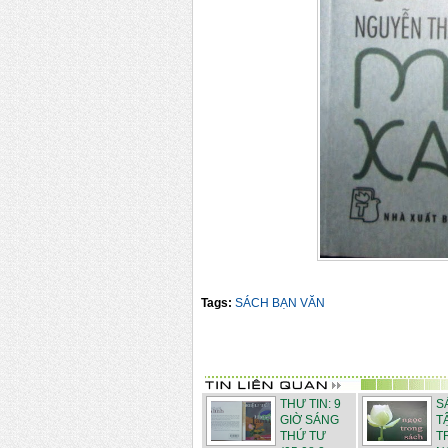
Tags:
SÁCH BẠN VĂN
THƯ TIN: 9
S
GIỜ SÁNG
T
THỨ TƯ
T