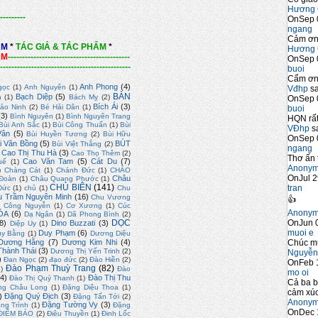
Hương 
---------
OnSep 
ngang
Cảm ơn 
ẨM
*
TÁC GIẢ & TÁC PHẨM
*
Hương 
ẨM
-------------------------------------------
OnSep 
----------------------------------------------
buoi
Cẩm ơn 
Anh Phong
(4)
gọc
(1)
Anh Nguyên
(1)
Vđhp
sa
BÀN
Bạch Diệp
(5)
n
(1)
Bách Mỵ
(2)
OnSep 
Bích Ái
(3)
ảo Ninh
(2)
Bé Hải Dân
(1)
buoi
(3)
Bình Nguyên
(1)
Bình Nguyên Trang
HQN rất
Bùi Anh Sắc
(1)
Bùi Công Thuấn
(1)
Bùi
VĐhp
sa
Vân
(5)
Bùi Huyền Tương
(2)
Bùi Hữu
OnSep 
i Văn Bồng
(5)
BÚT
Bùi Việt Thắng
(2)
ngang
Cao Thị Thu Hà
(3)
Cao Thọ Thêm
(2)
Thơ ấn 
Cao Văn Tam
(5)
Cát Du
(7)
uế
(1)
Anony
)
Chàng Cát
(1)
Chánh Đức
(1)
CHÀO
OnJul 2
Châu
Đoàn
(1)
Châu Quang Phước
(1)
CHỦ BIÊN
(141)
tran
Đức
(1)
chủ
(1)
Chu
u Trầm Nguyên Minh
(16)
Chu Vương
👍
)
Công Nguyễn
(1)
Cơ Xương
(1)
Cúc
Anony
ÓA
(6)
Dạ Ngân
(1)
Dã Phong Bình
(2)
OnJun 0
DỌC
8)
Dino Buzzati
(3)
Diệp Uy
(1)
muoi e
Duy Phạm
(6)
uy Bằng
(1)
Dương Diệu
Chúc m
Dương Hằng
(7)
Dương Kim Nhi
(4)
hành Thái
(3)
Dương Thị Yến Trinh
(2)
Nguyễn
)
Đan Ngọc
(2)
đạo đức
(2)
Đào Hiền
(2)
OnFeb 
Đào Phạm Thuỳ Trang
(82)
2)
Đào
mo oi
4)
Đào Thị Thu
Đào Thị Quý Thanh
(1)
Cả ba b
ng Châu Long
(1)
Đặng Diệu Thoa
(1)
cảm xúc
)
Đặng Quý Địch
(3)
Đặng Tấn Tới
(2)
Anony
Đặng Tường Vy
(3)
ng Trình
(1)
Đặng
OnDec 
ĐIỂM BÁO
(2)
Điêu Thuyền
(1)
Đinh Lốc