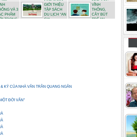
GẮN
CÒN AI NỮ...
MƠ", SÁC...
ĨNH
GIỚI THIỆU
VĨNH
HÔNG VÀ 3
TẬP SÁCH
THÔNG,
ÁC PHẨM
DU LỊCH “AN
CÂY BÚT
ỚI TRONG
GIA...
TRẺ AN
GIANG VỪ...
 & KÝ CỦA NHÀ VĂN TRẦN QUANG NGÂN
 MỘT ĐỜI VĂN"
HÀ
HÀ
HÀ
HÀ