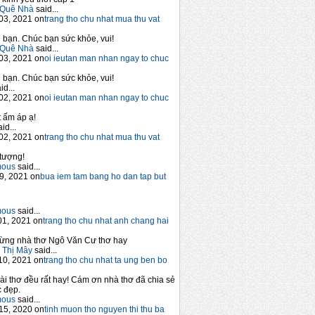
Quê Nhà
said...
03, 2021 on
trang tho chu nhat mua thu vat
bạn. Chúc bạn sức khỏe, vui!
Quê Nhà
said...
03, 2021 on
oi ieutan man nhan ngay to chuc
bạn. Chúc bạn sức khỏe, vui!
id...
02, 2021 on
oi ieutan man nhan ngay to chuc
 ấm áp ạ!
id...
02, 2021 on
trang tho chu nhat mua thu vat
tượng!
mous
said...
9, 2021 on
bua iem tam bang ho dan tap but
mous
said...
1, 2021 on
trang tho chu nhat anh chang hai
ừng nhà thơ Ngô Văn Cư thơ hay
 Thị Mây
said...
10, 2021 on
trang tho chu nhat ta ung ben bo
ài thơ đều rất hay! Cám ơn nhà thơ đã chia sẻ
 đẹp.
mous
said...
15, 2020 on
tinh muon tho nguyen thi thu ba