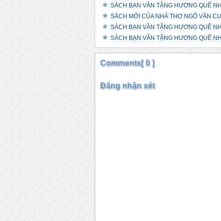
SÁCH BẠN VĂN TẶNG HƯƠNG QUÊ N
SÁCH MỚI CỦA NHÀ THƠ NGÔ VĂN C
SÁCH BẠN VĂN TẶNG HƯƠNG QUÊ N
SÁCH BẠN VĂN TẶNG HƯƠNG QUÊ N
Comments[ 0 ]
Đăng nhận xét