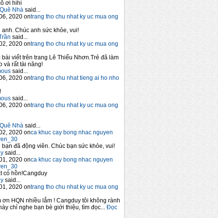
ô ơi hihi
Quê Nhà
said...
06, 2020 on
trang tho chu nhat ky uc mua ong
anh. Chúc anh sức khỏe, vui!
Trần
said...
02, 2020 on
trang tho chu nhat ky uc mua ong
 bài viết trên trang Lê Thiếu Nhơn.Trẻ đã làm
 và rất tài năng!
mous
said...
06, 2020 on
trang tho chu nhat tieng ai ho nho
!
mous
said...
06, 2020 on
trang tho chu nhat ky uc mua ong
Quê Nhà
said...
02, 2020 on
ca khuc cay bong nhac nguyen
yen_30
bạn đã động viên. Chúc bạn sức khỏe, vui!
y
said...
01, 2020 on
ca khuc cay bong nhac nguyen
yen_30
t có hồn!Cangduy
y
said...
01, 2020 on
trang tho chu nhat ky uc mua ong
 ơn HQN nhiều lắm ! Cangduy tôi không rành
này chỉ nghe bạn bè giới thiệu, tìm đọc...
Đọc