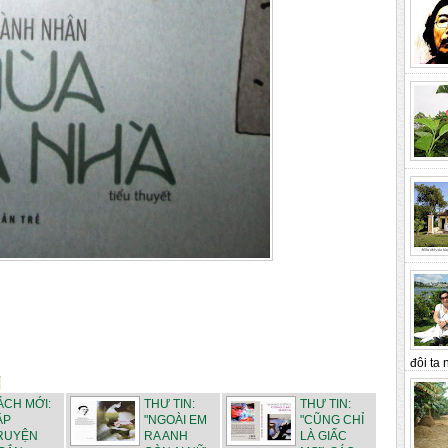
đôi ta n
ÁCH MỚI:
THƯ TIN:
THƯ TIN:
ẬP
"NGOÀI EM
"CŨNG CHỈ
RUYỆN
RA ANH
LÀ GIẤC