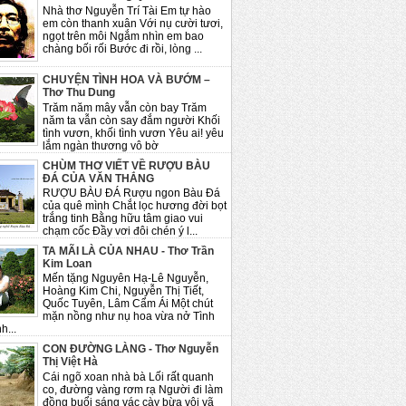
Nhà thơ Nguyễn Trí Tài Em tự hào
em còn thanh xuân Với nụ cười tươi,
ngọt trên môi Ngắm nhìn em bao
chàng bối rối Bước đi rồi, lòng ...
CHUYỆN TÌNH HOA VÀ BƯỚM –
Thơ Thu Dung
Trăm năm mây vẫn còn bay Trăm
năm ta vẫn còn say đắm người Khối
tình vươn, khối tình vươn Yêu ai! yêu
lắm ngàn thương vô bờ
CHÙM THƠ VIẾT VỀ RƯỢU BÀU
ĐÁ CỦA VĂN THẮNG
RƯỢU BÀU ĐÁ Rượu ngon Bàu Đá
của quê mình Chắt lọc hương đời bọt
trắng tinh Bằng hữu tâm giao vui
chạm cốc Đầy vơi đôi chén ý l...
TA MÃI LÀ CỦA NHAU - Thơ Trần
Kim Loan
Mến tặng Nguyên Hạ-Lê Nguyễn,
Hoàng Kim Chi, Nguyễn Thị Tiết,
Quốc Tuyên, Lâm Cẩm Ái Một chút
mặn nồng như nụ hoa vừa nở Tình
h...
CON ĐƯỜNG LÀNG - Thơ Nguyễn
Thị Việt Hà
Cái ngõ xoan nhà bà Lối rất quanh
co, đường vàng rơm rạ Người đi làm
đồng buổi sáng vác cày bừa vội vã