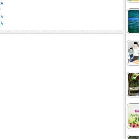
HÀ
Ư
HÀ
HÀ