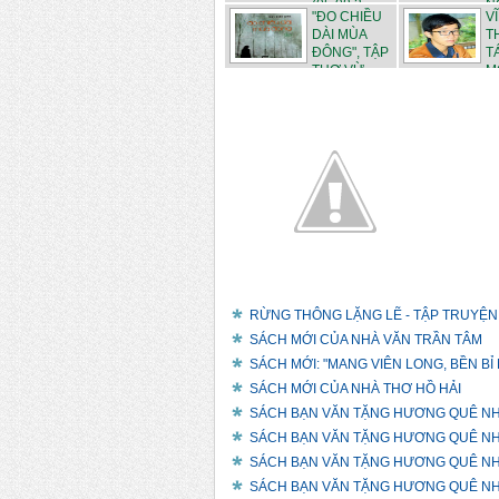
(05.08.2...
N
"ĐO CHIỀU
V
"NGỌC TRO...
DÀI MÙA
T
ĐÔNG", TẬP
T
THƠ VỪ...
M
...
RỪNG THÔNG LẶNG LẼ - TẬP TRUYỆN
SÁCH MỚI CỦA NHÀ VĂN TRẦN TÂM
SÁCH MỚI: "MANG VIÊN LONG, BỀN BỈ
SÁCH MỚI CỦA NHÀ THƠ HỒ HẢI
SÁCH BẠN VĂN TẶNG HƯƠNG QUÊ N
SÁCH BẠN VĂN TẶNG HƯƠNG QUÊ N
SÁCH BẠN VĂN TẶNG HƯƠNG QUÊ N
SÁCH BẠN VĂN TẶNG HƯƠNG QUÊ N