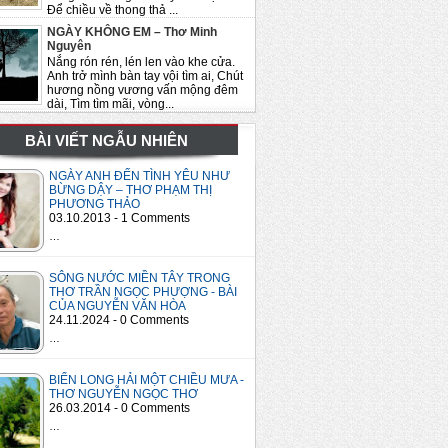
Để chiều về thong thả ...
NGÀY KHÔNG EM – Thơ Minh
Nguyên
Nắng rón rén, lén len vào khe cửa.
Anh trở mình bàn tay vội tìm ai, Chút
hương nồng vương vấn mộng đêm
dài, Tìm tìm mãi, vòng...
BÀI VIẾT NGẪU NHIÊN
NGÀY ANH ĐẾN TÌNH YÊU NHƯ
BỪNG DẬY – THƠ PHẠM THỊ
PHƯƠNG THẢO
03.10.2013 - 1 Comments
…
SÔNG NƯỚC MIỀN TÂY TRONG
THƠ TRẦN NGỌC PHƯỢNG - BÀI
CỦA NGUYỄN VĂN HÒA
24.11.2024 - 0 Comments
…
BIỂN LONG HẢI MỘT CHIỀU MƯA -
THƠ NGUYỄN NGỌC THƠ
26.03.2014 - 0 Comments
…