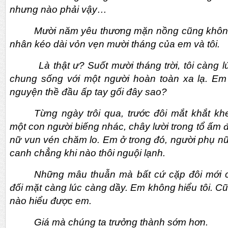
nhưng nào phải vậy…
Mười năm yêu thương mặn nồng cũng khôn
nhân kéo dài vỏn vẹn mười tháng của em và tôi.
Là thật ư? Suốt mười tháng trời, tôi càng l
chung sống với một người hoàn toàn xa lạ. Em
nguyện thề đầu ấp tay gối đây sao?
Từng ngày trôi qua, trước đôi mắt khắt khe
một con người biếng nhác, chây lười trong tổ ấm 
nữ vun vén chăm lo. Em ở trong đó, người phụ nữ
canh chẳng khi nào thôi nguội lạnh.
Những mâu thuẫn mà bất cứ cặp đôi mới 
đối mặt càng lúc càng dầy. Em không hiểu tôi. C
nào hiểu được em.
Giá mà chúng ta trưởng thành sớm hơn.