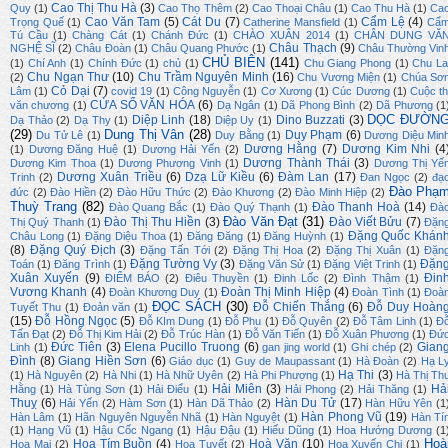
Cao Thị Thu Hà
(3)
Quy
(1)
Cao Thọ Thêm
(2)
Cao Thoại Châu
(1)
Cao Thu Hà
(1)
Ca
Cao Văn Tam
(5)
Cát Du
(7)
Cẩm Lệ
(4)
Trọng Quế
(1)
Catherine Mansfield
(1)
Cẩ
Tú Cầu
(1)
Chàng Cát
(1)
Chánh Đức
(1)
CHÀO XUÂN 2014
(1)
CHÂN DUNG VĂ
Châu Thạch
(9)
NGHỆ SĨ
(2)
Châu Đoàn
(1)
Châu Quang Phước
(1)
Châu Thường Vin
CHỦ BIÊN
(141)
(1)
Chí Anh
(1)
Chính Đức
(1)
chủ
(1)
Chu Giang Phong
(1)
Chu La
Chu Ngạn Thư
(10)
Chu Trầm Nguyên Minh
(16)
(2)
Chu Vương Miện
(1)
Chúa Sơ
Cỏ Dại
(7)
Lâm
(1)
covid 19
(1)
Công Nguyễn
(1)
Cơ Xương
(1)
Cúc Dương
(1)
Cuộc th
CỬA SỔ VĂN HÓA
(6)
văn chương
(1)
Dạ Ngân
(1)
Dã Phong Bình
(2)
Dã Phương
(1
DỌC ĐƯỜN
Diệp Linh
(18)
Dino Buzzati
(3)
Dạ Thảo
(2)
Dạ Thy
(1)
Diệp Uy
(1)
(29)
Dung Thị Vân
(28)
Duy Phạm
(6)
Du Tử Lê
(1)
Duy Bằng
(1)
Dương Diệu Min
Dương Hằng
(7)
Dương Kim Nhi
(4
(1)
Dương Đăng Huệ
(1)
Dương Hải Yến
(2)
Dương Thành Thái
(3)
Dương Kim Thoa
(1)
Dương Phương Vinh
(1)
Dương Thị Yế
Dương Xuân Triều
(6)
Dzạ Lữ Kiều
(6)
Đàm Lan
(17)
Trinh
(2)
Đan Ngọc
(2)
đạ
Đào Phạ
đức
(2)
Đào Hiền
(2)
Đào Hữu Thức
(2)
Đào Khương
(2)
Đào Minh Hiệp
(2)
Thuỳ Trang
(82)
Đào Thanh Hoà
(14)
Đào Quang Bắc
(1)
Đào Quý Thạnh
(1)
Đà
Đào Văn Đạt
(31)
Đào Thị Thu Hiền
(3)
Đào Viết Bửu
(7)
Thị Quý Thanh
(1)
Đặn
Đặng Quốc Khán
Châu Long
(1)
Đặng Diệu Thoa
(1)
Đăng Đăng
(1)
Đăng Huỳnh
(1)
(8)
Đặng Quý Địch
(3)
Đặng Tấn Tới
(2)
Đặng Thị Hoa
(2)
Đặng Thị Xuân
(1)
Đặn
Đặng Tường Vy
(3)
Đặn
Toán
(1)
Đăng Trình
(1)
Đặng Văn Sử
(1)
Đặng Việt Trinh
(1)
Xuân Xuyến
(9)
Đin
ĐIỂM BÁO
(2)
Điêu Thuyền
(1)
Đinh Lốc
(2)
Đình Thậm
(1)
Vương Khanh
(4)
Đoàn Thị Minh Hiệp
(4)
Đoàn Khương Duy
(1)
Đoàn Tình
(1)
Đoà
ĐỌC SÁCH
(30)
Đỗ Chiến Thắng
(6)
Đỗ Duy Hoàn
Tuyết Thu
(1)
Đoản văn
(1)
(15)
Đỗ Hồng Ngọc
(5)
Đỗ KIm Dung
(1)
Đỗ Phu
(1)
Đỗ Quyên
(2)
Đỗ Tâm Linh
(1)
Đ
Tấn Đạt
(2)
Đỗ Thị Kim Hải
(2)
Đỗ Trúc Hàn
(1)
Đỗ Văn Tiến
(1)
Đỗ Xuân Phương
(1)
Đứ
Đức Tiên
(3)
Elena Pucillo Truong
(6)
Gian
Linh
(1)
gan jing world
(1)
Ghi chép
(2)
Đình
(8)
Giang Hiền Sơn
(6)
Giáo dục
(1)
Guy de Maupassant
(1)
Hà Đoàn
(2)
Hạ L
Hạ Thi
(3)
(1)
Hà Nguyên
(2)
Hà Nhi
(1)
Hà Nhữ Uyên
(2)
Hà Phi Phượng
(1)
Hà Thị Th
Hải Miên
(3)
Hả
Hằng
(1)
Hà Tùng Sơn
(1)
Hải Điểu
(1)
Hải Phong
(2)
Hải Thăng
(1)
Thuỵ
(6)
Hàn Du Tử
(17)
Hải Yến
(2)
Hàm Sơn
(1)
Hàn Dã Thảo
(2)
Hàn Hữu Yên
(1
Hàn Phong Vũ
(19)
Hàn Lâm
(1)
Hãn Nguyên Nguyễn Nhã
(1)
Hàn Nguyệt
(1)
Hàn Tí
(1)
Hạng Vũ
(1)
Hậu Cốc Ngang
(1)
Hậu Đậu
(1)
Hiếu Dũng
(1)
Hoa Hướng Dương
(1
Hoà
Hoa Tím Buồn
(4)
Hoà Văn
(10)
Hoa Mai
(2)
Hoa Tuyết
(2)
Hoa Xuyến Chi
(1)