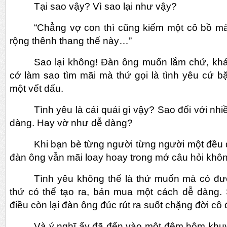
Tại sao vậy? Vì sao lại như vậy?
“Chẳng vợ con thì cũng kiếm một cô bồ m
rộng thênh thang thế này…”
Sao lại không! Đàn ông muốn lắm chứ, kh
cớ làm sao tìm mãi mà thứ gọi là tình yêu cứ b
một vết dấu.
Tình yêu là cái quái gì vậy? Sao đối với nhi
dàng. Hay vờ như dễ dàng?
Khi bạn bè từng người từng người một đều đ
đàn ông vẫn mãi loay hoay trong mớ câu hỏi không
Tình yêu không thể là thứ muốn mà có đư
thứ có thể tạo ra, bán mua một cách dễ dàng.
điều còn lại đàn ông đúc rút ra suốt chặng đời cô
Và ý nghĩ ấy đã đến vào một đêm hôm khuy