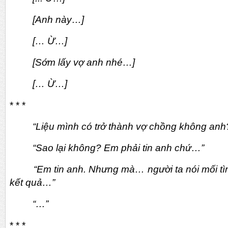
[Anh này…]
[… Ừ…]
[Sớm lấy vợ anh nhé…]
[… Ừ…]
* * *
“Liệu mình có trở thành vợ chồng không anh
“Sao lại không? Em phải tin anh chứ…”
“Em tin anh. Nhưng mà… người ta nói mối tìn
kết quả…”
“…”
* * *