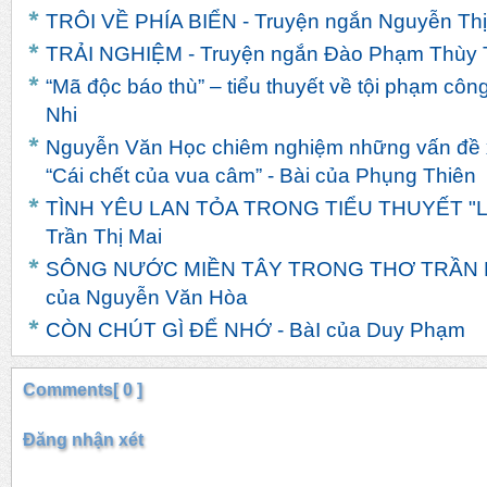
TRÔI VỀ PHÍA BIỂN - Truyện ngắn Nguyễn Th
TRẢI NGHIỆM - Truyện ngắn Đào Phạm Thùy 
“Mã độc báo thù” – tiểu thuyết về tội phạm côn
Nhi
Nguyễn Văn Học chiêm nghiệm những vấn đề x
“Cái chết của vua câm” - Bài của Phụng Thiên
TÌNH YÊU LAN TỎA TRONG TIỂU THUYẾT "LIN
Trần Thị Mai
SÔNG NƯỚC MIỀN TÂY TRONG THƠ TRẦN 
của Nguyễn Văn Hòa
CÒN CHÚT GÌ ĐỂ NHỚ - BàI của Duy Phạm
Comments[ 0 ]
Đăng nhận xét