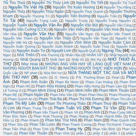
Thị Thu Thuý
(3)
Nguyễn Thị Thùy Linh
(3)
Nguyễn Thị Tiết
(3)
Nguyễn Thị Tuyế
Nguyễn Thị Việt Hà
(39)
Nguyễn Thị Xuân Hương
(14)
(1)
Nguyễn Thu Hằng
(1
Nguyễn Thủy
(4)
Nguyễn Thúy Ngân
(13)
Nguyễn Thườn
Nguyễn Thuý Quỳnh
(2)
Nguyễ
Kham
(3)
Nguyễn Tiến Đường
(8)
Nguyễn Thượng Trí
(2)
Nguyễn Trần
(1)
Trí Tài
(40)
Nguyễn Trọng Luân
(2)
Nguyễn Trung
(1)
Nguyễn Trung Nguyên
(1
Nguyễn Văn Ân
(68)
Nguyễn Tuyển
(4)
Nguyễn Văn Bút
(6)
Nguyễn Văn Công
(2
Nguyễn Văn Cường (CCK)
(4)
Nguyễn Văn Hiến
(5)
Nguyễn Văn Hoà
(5)
Nguyễ
Nguyễn Văn Học
(55)
Văn Hòa
(2)
Nguyễn Văn Ngọc
(1)
Nguyễn Văn Thanh
(1
Nguyễn Văn Thảo
(17)
Nguyễn Văn Thành
(1)
Nguyễn Văn Toan
(1)
Nguyên Vi
(1
Nguyễn Vĩnh Bình
(3)
Nguyễn Xuân Cảm
(3
Nguyễn Việt Hà
(2)
Nguyễn Vinh
(1)
Nguyễn Xuân Dương
(1)
Nguyễn Xuân Khánh
(1)
Nguyễn Xuân Thuỷ
(1)
Nguyễn Xuâ
Ngưng Thu
(44)
Nguyễn Xuân Tư
(3)
Nguyệt Linh
(5)
Thủy
(1)
Nguyệt Quế
(1)
Nh
Nhã Thiên
(7)
Ngọc
(1)
nhà Thương
(1)
Nhân Hậu
(2)
NHÂN VẬT
(1)
Nhật Nguyệt Xuâ
NHỚ THUỞ Ấ
Nhật Quang
(17)
Hương
(1)
Nhất Sinh
(1)
Nhật Vũ
(1)
Nhi Hạ
(1)
THƠ
(37)
Như Hoài
(4)
NHỮNG ÁNG VĂN HAY VỀ LÀNG QUÊ VIỆT NAM
(7
NHỮNG NGƯỜI BẠN ĐÂT THỦ
(6)
NHỮNG NGƯỜI THỰC HIỆN HQN
(5)
Nôn
NỬA THÁNG MỘT TÁC GIẢ VÀ MỘ
Quốc Lập
(2)
NP phan
(1)
Nửa Đời hư
(1)
BÀI THƠ HAY
(38)
Phạ
nước
(1)
O. Henry
(1)
P.N. Thường Đoan
(1)
Pearl
(1)
Ánh
(34)
Phạm Anh Xuân
(3)
Phạm Bá Nhơn
(2)
Phạm Cao Hoàng
(1)
Phạm Đìn
Phạm Hữu Hoàng
(20)
Nghi
(1)
Phạm Hổ
(1)
Phạm Kiều Hưng
(1)
Phạm Lâm
(1)
Phạ
Phạm Minh Dũng
(14)
Phạm Minh Hiền
(9)
Phạm Minh Thuận
(10
Lê Tường Vi
(1)
Phạm Ngân
(3)
Phạm Mỹ
(1)
Phạm Như Vân
(1)
Phạm Phan Hòa
(1)
Phạm Phương La
Phạm Thái Ba
(4)
Phạm Thị Hải Dương
(9)
(1)
Phạm Quỳnh An
(1)
Phạm Thị Liên
(1
Phạm Thị Mỹ Liên
(30)
Phạm Thị Phương Thảo
(3)
Phạm Thuý
(6)
Phạm Trầ
Phạm Tuấn Vũ
(29)
Phạm Tử Văn
(21)
Ái Linh
(4)
Phạ
Phạm Trung Tín
(2)
Văn Phương
(16)
Phan Anh
(12)
Phạm Văn Thạnh
(1)
Phạm Vũ
(1)
Phan Cung Việt
(1
Phan Đức Nam
(1)
Phan Hoài Thương
(1)
Phan Hoàng
(2)
Phan Huỳnh Điểu
(1)
Pha
Phan Mai Thư Nhã
(6)
Phan Nam
(20)
Hữu Lý
(1)
Phan Khanh
(2)
Phan Quỳnh Nh
Phan Tấn Lược
(6)
(1)
Phan Sửu
(1)
Phan Thanh Cương
(2)
Phan Thị Huỳnh Trang
(2
Phan Trang Hy
(25)
Phan Tiên Phát
(1)
Phan Tình
(1)
Phan Văn Bình
(1)
Phan Vă
Phan Văn Thuần
(3)
Thạnh
(1)
Phan Vĩnh
(1)
phần 1
(1)
phần 2
(1)
phần 3
(1)
phần 