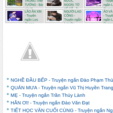
TRONG TÂM
NƯỚC
- Truy
TƯỞNG - Bài
NGOÀI: TỜ
ngắn 
của N...
VÉ SỐ - Tr...
Quang.
LÃO ĂN XIN
NGƯỜI LAO
ẢO VÀ
- Truyện
CÔNG -
- Truy
ngắn Lưu
Truyện ngắn
ngắn 
Quang ...
Lưu Qu...
Quang 
NGHỀ ĐẦU BẾP - Truyện ngắn Đào Phạm Thù
QUÁN MƯA - Truyện ngắn Vũ Thị Huyền Tran
MẸ - Truyện ngắn Trần Thúy Lành
HÂN ƠI! - Truyện ngắn Đào Văn Đạt
TIẾT HỌC VĂN CUỐI CÙNG - Truyện ngắn Ngu