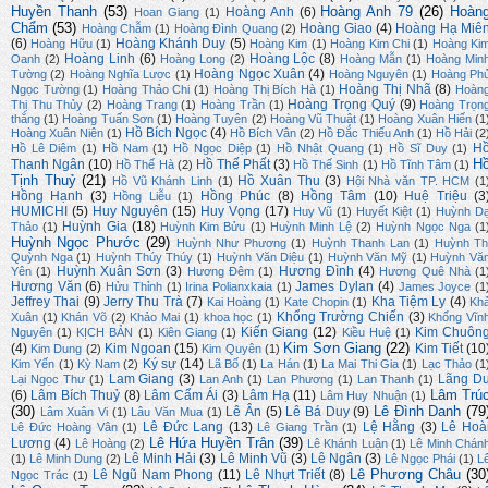
Huyền Thanh
(53)
Hoàng Anh 79
(26)
Hoàn
Hoàng Anh
(6)
Hoan Giang
(1)
Chẩm
(53)
Hoàng Giao
(4)
Hoàng Hạ Miê
Hoàng Chẫm
(1)
Hoàng Đình Quang
(2)
(6)
Hoàng Khánh Duy
(5)
Hoàng Hữu
(1)
Hoàng Kim
(1)
Hoàng Kim Chi
(1)
Hoàng Ki
Hoàng Linh
(6)
Hoàng Lộc
(8)
Oanh
(2)
Hoàng Long
(2)
Hoàng Mẫn
(1)
Hoàng Min
Hoàng Ngọc Xuân
(4)
Tường
(2)
Hoàng Nghĩa Lược
(1)
Hoàng Nguyên
(1)
Hoàng Ph
Hoàng Thị Nhã
(8)
Ngọc Tường
(1)
Hoàng Thảo Chi
(1)
Hoàng Thị Bích Hà
(1)
Hoàn
Hoàng Trọng Quý
(9)
Thị Thu Thủy
(2)
Hoàng Trang
(1)
Hoàng Trần
(1)
Hoàng Trọn
thắng
(1)
Hoàng Tuấn Sơn
(1)
Hoàng Tuyên
(2)
Hoàng Vũ Thuật
(1)
Hoàng Xuân Hiến
(1
Hồ Bích Ngọc
(4)
Hoàng Xuân Niên
(1)
Hồ Bích Vân
(2)
Hồ Đắc Thiếu Anh
(1)
Hồ Hải
(2
H
Hồ Lê Diêm
(1)
Hồ Nam
(1)
Hồ Ngọc Diệp
(1)
Hồ Nhật Quang
(1)
Hồ Sĩ Duy
(1)
H
Thanh Ngân
(10)
Hồ Thế Phất
(3)
Hồ Thế Hà
(2)
Hồ Thế Sinh
(1)
Hồ Tĩnh Tâm
(1)
Tịnh Thuỷ
(21)
Hồ Xuân Thu
(3)
Hồ Vũ Khánh Linh
(1)
Hội Nhà văn TP. HCM
(1
Hồng Hạnh
(3)
Hồng Phúc
(8)
Hồng Tâm
(10)
Huệ Triệu
(3
Hồng Liễu
(1)
HUMICHI
(5)
Huy Nguyên
(15)
Huy Vọng
(17)
Huy Vũ
(1)
Huyết Kiệt
(1)
Huỳnh D
Huỳnh Gia
(18)
Thảo
(1)
Huỳnh Kim Bửu
(1)
Huỳnh Minh Lệ
(2)
Huỳnh Ngọc Nga
(1
Huỳnh Ngọc Phước
(29)
Huỳnh Như Phương
(1)
Huỳnh Thanh Lan
(1)
Huỳnh Th
Quỳnh Nga
(1)
Huỳnh Thúy Thúy
(1)
Huỳnh Văn Diệu
(1)
Huỳnh Văn Mỹ
(1)
Huỳnh Vă
Huỳnh Xuân Sơn
(3)
Hương Đình
(4)
Yên
(1)
Hương Đêm
(1)
Hương Quê Nhà
(1
Hương Văn
(6)
James Dylan
(4)
Hửu Thỉnh
(1)
Irina Polianxkaia
(1)
James Joyce
(1
Jeffrey Thai
(9)
Jerry Thu Trà
(7)
Kha Tiệm Ly
(4)
Kai Hoàng
(1)
Kate Chopin
(1)
Kh
Khổng Trường Chiến
(3)
Xuân
(1)
Khán Võ
(2)
Khảo Mai
(1)
khoa học
(1)
Khổng Vĩn
Kiến Giang
(12)
Kim Chuôn
Nguyên
(1)
KỊCH BẢN
(1)
Kiên Giang
(1)
Kiều Huệ
(1)
Kim Sơn Giang
(22)
(4)
Kim Ngoan
(15)
Kim Tiết
(10
Kim Dung
(2)
Kim Quyên
(1)
Ký sự
(14)
Kim Yến
(1)
Kỳ Nam
(2)
Lã Bố
(1)
La Hán
(1)
La Mai Thi Gia
(1)
Lạc Thảo
(1
Lam Giang
(3)
Lãng D
Lại Ngọc Thư
(1)
Lan Anh
(1)
Lan Phương
(1)
Lan Thanh
(1)
Lâm Trú
(6)
Lâm Bích Thuỷ
(8)
Lâm Cẩm Ái
(3)
Lâm Hạ
(11)
Lâm Huy Nhuận
(1)
(30)
Lê Đình Danh
(79
Lê Ân
(5)
Lê Bá Duy
(9)
Lâm Xuân Vi
(1)
Lâu Văn Mua
(1)
Lê Đức Lang
(13)
Lệ Hằng
(3)
Lê Hoà
Lê Đức Hoàng Vân
(1)
Lê Giang Trần
(1)
Lê Hứa Huyền Trân
(39)
Lương
(4)
Lê Hoàng
(2)
Lê Khánh Luận
(1)
Lê Minh Chán
Lê Minh Hải
(3)
Lê Minh Vũ
(3)
Lê Ngân
(3)
(1)
Lê Minh Dung
(2)
Lê Ngọc Phái
(1)
L
Lê Phương Châu
(30
Lê Ngũ Nam Phong
(11)
Lê Nhựt Triết
(8)
Ngọc Trác
(1)