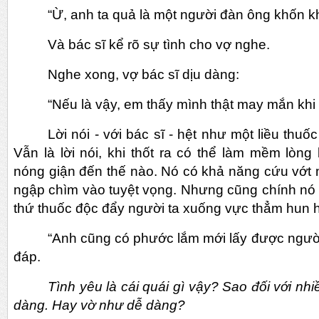
“Ừ, anh ta quả là một người đàn ông khốn 
Và bác sĩ kể rõ sự tình cho vợ nghe.
Nghe xong, vợ bác sĩ dịu dàng:
“Nếu là vậy, em thấy mình thật may mắn kh
Lời nói - với bác sĩ - hệt như một liều thuố
Vẫn là lời nói, khi thốt ra có thể làm mềm lòng
nóng giận đến thế nào. Nó có khả năng cứu vớt m
ngập chìm vào tuyệt vọng. Nhưng cũng chính nó l
thứ thuốc độc đẩy người ta xuống vực thẳm hun h
“Anh cũng có phước lắm mới lấy được ngườ
đáp.
Tình yêu là cái quái gì vậy? Sao đối với nhi
dàng. Hay vờ như dễ dàng?