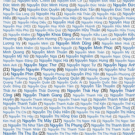
Nguyễn Đức Chính
(5)
Nguyễ
Thảo
(1)
Nguyễn Đức Cơ
(1)
Nguyễn Đức Mậu
(2)
Nguyễn Đứ
Đức Minh
(6)
Nguyễn Đức Minh Hùng
(10)
Nguyễn Đức Nhân
(1)
Phú Thọ
(26)
Nguyễn Đức Quyền
(4)
Nguyễn Đức Tấn
(6)
Nguyễn Đức Tình
(4
Nguyên Hạ
(11)
Nguyễ
Nguyễn Gia Long
(1)
Nguyễn Hải Thảo
(2)
Nguyễn Hậu
(2)
Hiếu
(8)
Nguyễn Hiếu Học
(2)
Nguyễn Hòa Hiệp
(2)
Nguyễn Hoài Ân
(1)
Nguyễn Hoàn
Nguyễn Huệ
(3)
Nguyễn Huy
(3
Thức
(2)
Nguyễn Hồng Diệu
(1)
Nguyên Hùng
(1)
Nguyễn Huy (HD)
(1)
Nguyễn Huy Khôi
(1)
Nguyễn Huỳnh
(1)
Nguyễn Hữu Minh
(1
Nguyễn Hữu Thuần
(4)
Nguyễn Hữu Phú
(1)
Nguyễn Hữu Quý
(2)
Nguyễn Hữu Trun
Nguyễn Khoa Đăng
(51)
Nguyễn Kiề
(2)
Nguyễn Khiêm
(1)
Nguyễn Kiều Lam
(2)
Phương
(3)
Nguyễn Kim Hương
(7)
Nguyễ
Nguyễn Kim Thịnh
(1)
Nguyễn Lam
(2)
Nguyễn Minh Dũng
(46)
Lương Vỵ
(4)
Nguyên Minh
(1)
Nguyễn Minh Hoà
(1
Nguyễn Minh Phúc
(47)
Nguyễ
Nguyễn Minh Khiêm
(1)
Nguyễn Minh Nguyệt
(1)
Minh Quang
(5)
Nguyễn Minh Thuận
(9)
Nguyễn Minh Toàn
(1)
Nguyễn Mỳ
(1
Nguyễn Mỹ Nữ
(3)
Nguyễn Nga
(14)
Nguyễn Nghiêm
(3)
Nguyễn Ngọc Dũng
(1
Nguyễn Ngọc Hà
(4)
Nguyễn Ngọc Hưng
(6)
Nguyễn Ngọc Đặng
(1)
Nguyễn Ngọ
Nguyễn Ngọc Thơ
(31)
Nguyễn Nguy An
Nguyễn Ngọc Tư
(5)
Minh Anh
(1)
(21)
Nguyễn Nguyên Phượng
(69)
Nguyễn Nhật Hùng
(4)
Nguyễn Như Tuấ
Nguyễn Phin
(30)
(14)
Nguyễn Phú Yên
(8)
Nguyên Phong
(1)
Nguyễn Phượng
(2
Nguyễn Quang Quân
(8)
Nguyễn Phương Dung
(2)
Nguyễn Quang Tâm
(2)
Nguyễ
Quang Tuấn
(1)
Nguyễn Quân
(2)
Nguyễn Quốc Ái
(1)
Nguyễn Quốc Bảo
(1)
Nguyễ
Nguyễn Tấn Thuyên
(3)
Nguyễ
Quốc Đông
(1)
Nguyễn Quy
(2)
Nguyên Tâm
(1)
Nguyễn Thái Huy
(35)
Nguyễn Thàn
Thái An
(3)
Nguyễn Thái Dương
(6)
Công
(48)
Nguyễn Thành Giang
(22)
Nguyễn Than
Nguyễn Thanh Hải
(1)
Huyền
(8)
Nguyễn Thành Nhân
(18
Nguyễn Thanh Mừng
(1)
Nguyễn Thánh Ngã
(1)
Nguyễn Thanh Tuấn
(7)
Nguyễn Thanh Xuân
(2)
Nguyễn Thế Kiên
(1)
Nguyễn Thế K
Nguyễn Thị Cẩm Thuỳ
(3
(1)
Nguyễn Thị Ánh Huỳnh
(2)
Nguyễn Thị Bích Phượng
(2)
Nguyễn Thị Diệu Hiền
(3)
Nguyễn Thị Hằn
Nguyễn Thị Chi
(2)
Nguyễn Thị Hải
(1)
(7)
Nguyễn Thị Hồng Đào
(10)
Nguyễn Thị Hậu
(1)
Nguyễn Thị Huệ
(1)
Nguyễn Th
Nguyễn Thị Mây
(127)
Kim Huệ
(2)
Nguyễn Thị Ngọc Hải
(1)
Nguyễn Thị Ngọc Se
Nguyễn Thị Phụng
(27)
Nguyễn Thị Như Tâm
(3)
Nguyễn Thị Thanh Bình
(6
(2)
Nguyễn Thị Thành Nhân
(1)
Nguyễn Thị Thanh Toàn
(1)
Nguyễn Thị Thanh Xuân
(1
Nguyễn Thị Thu Ba
(23)
Nguyễ
Nguyễn Thị Thu Hiền
(1)
Nguyễn Thị Thu Hoài
(1)