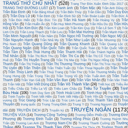
TRANG THƠ CHỦ NHẬT
(528)
Trang Thơ Đón Xuân Đinh Dậu 2017
(1
TRANG THƠ ĐƯỜNG LUẬT
(17)
Tranh ảnh
(3)
Trầm Mặc
(4)
Trần Anh Dũng
(1
Trần Bảo Định
(4)
Trần Duy Đứ
Trần Băng Khuê
(1)
Trần Biên Thùy
(1)
Trần Dần
(1)
(17)
Trần Dzạ Lữ
(4)
Trần Định
(1)
Trần Đình Sử
(2)
Trần Đoàn Luận
(1)
Trần Đức Á
Trần Hà Nam
(4)
Trầ
(2)
Trần Đức Hiển
(1)
Trần Đức Tín
(1)
Trần Hoàng Vy
(2)
Hồng Vân
(5)
Trần Hữ
Trần Huiền Ân
(2)
Trần Huy Minh Phương
(2)
Trần Hữu Du
(1)
Hội
(17)
Trần Kim Đức
(5)
Trần Kim Loan
(2)
Trần Kim Quy
(1)
Trần Lê Sơn Ý
(2)
Trầ
Trần Mai Hường
(11)
Linh Chi
(1)
Trần Long Thạch
(1)
Trần Lưu
(1)
Trần Mạnh Hảo
(1
Trần Minh Nguyệt
(16)
Trần Ngọc Hồ Trường
(4)
Trần Ngọc Mỹ
(11
Trần Năm
(1)
Trần Nguyên Hạnh
(6)
Trần Như Luận
(3)
Trần Nhã My
(2)
Trần Nhương
(1)
Trầ
Trần Quang Dũng
(4)
Trần Quang Khanh
(12)
Phù Nam
(1)
Trần Quang Lộc
(1
Trần Quang Ngân
(10)
Trần Quốc Tiến
(8)
Trần Quốc Toàn
(1)
Trần Quốc Việt
(1
Trần Tâm
(7)
Trần Thái Hưng
(5)
Trần Thanh Hải
(3)
Trầ
Trần Thành Nghĩa
(1)
Thế Nhân
(13)
Trần Thi Ca
(9)
Trần Thị Bích Thu
(1)
Trần Thị Cổ Tích
(2)
Trần Th
Trần Thị Huyền Trang
(3)
Trần Th
Huệ
(1)
Trần Thị Mai
(1)
Trần Thị Ngọc Hồng
(1)
Thanh
(5)
Trần Thị Thương Thương
(4)
Trầ
Trần Thị Thắng
(1)
Trần Thị Trúc Hạ
(1)
Thị Uyên
(8)
Trần Thiện
(3)
Trần Thuậ
Trần Thiện Tuấn
(1)
Trần Thoại Nguyên
(2)
(7)
Trần Thúy Lành
(6)
Trần Thuỳ Trang
(1)
Trần Thư
(1)
Trần Thương Nhiều
(1)
Trầ
Trần Tuấ
Trọng Hưng
(2)
Trần Trọng Tân
(1)
Trần Trọng Vũ
(2)
Trần Tuấn Anh
(2)
Thanh
(10)
Trần Văn Bạn
(16)
Trần Văn Nhân
(5)
Trần Vạn Giã
(2)
Trần Văn Thiê
Trần Võ Thành Văn
(24)
Trần Viết Dũng
(11)
(1)
Trần Việt
(1)
Triết học
(2)
Triều Â
Triệu Từ Truyền
(30)
Trịn
(2)
Triều Châu
(1)
Triều La Vỹ
(2)
Triệu Lam Châu
(1)
Bửu Hoài
(106)
Trịnh Hoài Linh
(5)
Trịnh Huy
(4)
Trịnh Duy Sơn
(2)
Trịnh Thuỳ M
(1)
Trịnh Tuyên
(1)
Trịnh Viết Hiền
(1)
Trịnh Viết Hiệp
(1)
Trịnh Yến
(2)
Trọng Mật
(2)
tr
Trúc Giang
(4)
Trúc Thanh Tâm
(12)
Trú
vương
(1)
Trúc Lập
(1)
Trúc Linh Lan
(2)
Thuyên
(3)
Truyệ
trung quốc
(1)
Trung Trung Đỉnh
(1)
Trung Y
(1)
Truong Nguyen
(1)
TRUYỆN NGẮN
(1173
dài
(10)
TRUYỆN DỊCH
(17)
Truyện ký
(2)
TRUYỆN VỪA
(14)
Trương Công Tưởng
(16)
Trương Đìn
Trương Diễm Phiến
(1)
Phượng
(8)
Trương Đình Tuấn
(3)
Trương Hồng Phúc
(14)
Trương Huỳnh Nh
Trườn
Trương Nam Chi
(5)
Trân
(2)
Trương Lan Anh
(1)
Trương Thanh Cường
(2)
Thắng
(65)
Trương Thị Thanh Tâm
(22)
Trường Thịnh
(6
Trương Thị Thúy
(2)