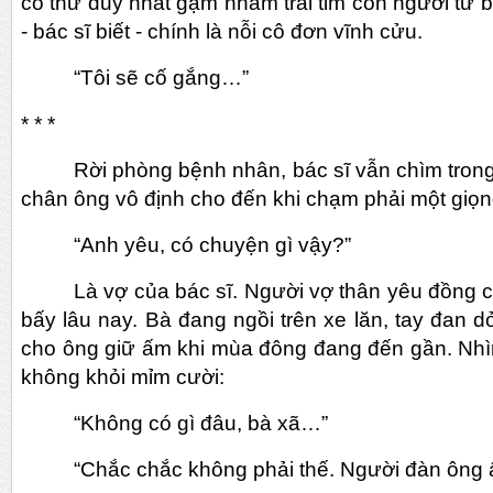
có thứ duy nhất gặm nhấm trái tim con người từ 
- bác sĩ biết - chính là nỗi cô đơn vĩnh cửu.
“Tôi sẽ cố gắng…”
* * *
Rời phòng bệnh nhân, bác sĩ vẫn chìm tron
chân ông vô định cho đến khi chạm phải một giọn
“Anh yêu, có chuyện gì vậy?”
Là vợ của bác sĩ. Người vợ thân yêu đồng 
bấy lâu nay. Bà đang ngồi trên xe lăn, tay đan 
cho ông giữ ấm khi mùa đông đang đến gần. Nhì
không khỏi mỉm cười:
“Không có gì đâu, bà xã…”
“Chắc chắc không phải thế. Người đàn ông 