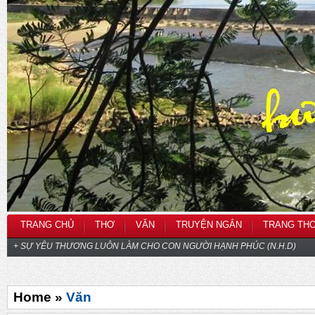
TRANG CHỦ
THƠ
VĂN
TRUYỆN NGẮN
TRANG TH
+ SỰ YÊU THƯƠNG LUÔN LÀM CHO CON NGƯỜI HẠNH PHÚC (N.H.D)
Home »
Văn