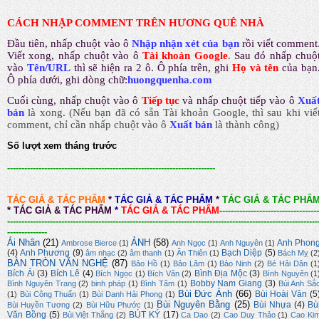
CÁCH NHẬP COMMENT TRÊN HƯƠNG QUÊ NHÀ
Đầu tiên, nhấp chuột vào ô
Nhập nhận xét của bạn
rồi viết comment
Viết xong, nhấp chuột vào ô
Tài khoản Google
.
Sau đó nhấp chuộ
vào
Tên/URL
thì sẽ hiện ra 2 ô. Ô phía trên, ghi
Họ và tên
của bạn
Ô phía dưới, ghi dòng chữ:
huongquenha.com
Cuối cùng, nhấp chuột vào ô
Tiếp tục
và nhấp chuột tiếp vào ô
Xuấ
bản
là xong.
(Nếu bạn đã có sẵn Tài khoản Google, thì sau khi viế
comment, chỉ cần nhấp chuột vào ô
Xuất bản
là thành công
)
Số lượt xem tháng trước
-------------------------------------------------------------------------
TÁC GIẢ & TÁC PHẨM
*
TÁC GIẢ & TÁC PHẨM
*
TÁC GIẢ & TÁC PHẨ
*
TÁC GIẢ & TÁC PHẨM
*
TÁC GIẢ & TÁC PHẨM
-----------------------------------
-------------------------------------------------------------------------------------------------------------
--------------
Ái Nhân
(21)
ẢNH
(58)
Anh Phon
Ambrose Bierce
(1)
Anh Ngọc
(1)
Anh Nguyên
(1)
(4)
Anh Phương
(9)
Bạch Diệp
(5)
âm nhạc
(2)
âm thanh
(1)
Ân Thiên
(1)
Bách Mỵ
(2
BÀN TRÒN VĂN NGHỆ
(87)
Bảo Hồ
(1)
Bảo Lâm
(1)
Bảo Ninh
(2)
Bé Hải Dân
(1
Bích Ái
(3)
Bích Lê
(4)
Bình Địa Mộc
(3)
Bích Ngọc
(1)
Bích Vân
(2)
Bình Nguyên
(1
Bobby Nam Giang
(3)
Bình Nguyên Trang
(2)
binh pháp
(1)
Bình Tâm
(1)
Bùi Anh Sắ
Bùi Đức Ánh
(66)
Bùi Hoài Vân
(5
(1)
Bùi Công Thuấn
(1)
Bùi Danh Hải Phong
(1)
Bùi Nguyên Bằng
(25)
Bùi Nhựa
(4)
Bù
Bùi Huyền Tương
(2)
Bùi Hữu Phước
(1)
Văn Bồng
(5)
BÚT KÝ
(17)
Bùi Việt Thắng
(2)
Ca Dao
(2)
Cao Duy Thảo
(1)
Cao Ki