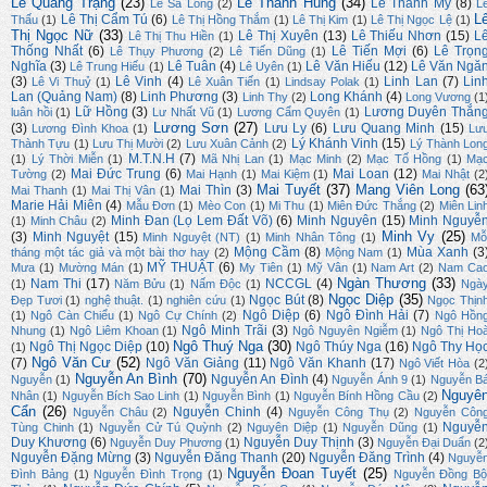
Lê Quang Trạng
(23)
Lê Thanh Hùng
(34)
Lê Thanh My
(8)
Lê Sa Long
(2)
L
L
Lê Thị Cẩm Tú
(6)
Thấu
(1)
Lê Thị Hồng Thắm
(1)
Lê Thị Kim
(1)
Lê Thị Ngọc Lệ
(1)
Thị Ngọc Nữ
(33)
Lê Thị Xuyên
(13)
Lê Thiếu Nhơn
(15)
L
Lê Thị Thu Hiền
(1)
Thống Nhất
(6)
Lê Tiến Mợi
(6)
Lê Trọn
Lê Thụy Phương
(2)
Lê Tiến Dũng
(1)
Nghĩa
(3)
Lê Tuân
(4)
Lê Văn Hiếu
(12)
Lê Văn Ngă
Lê Trung Hiếu
(1)
Lê Uyên
(1)
(3)
Lê Vinh
(4)
Linh Lan
(7)
Lin
Lê Vi Thuỷ
(1)
Lê Xuân Tiến
(1)
Lindsay Polak
(1)
Lan (Quảng Nam)
(8)
Linh Phương
(3)
Long Khánh
(4)
Linh Thy
(2)
Long Vương
(1
Lữ Hồng
(3)
Lương Duyên Thắn
luân hồi
(1)
Lư Nhất Vũ
(1)
Lương Cẩm Quyên
(1)
Lương Sơn
(27)
(3)
Lưu Ly
(6)
Lưu Quang Minh
(15)
Lương Đình Khoa
(1)
Lư
Lý Khánh Vinh
(15)
Thành Tựu
(1)
Lưu Thị Mười
(2)
Lưu Xuân Cảnh
(2)
Lý Thành Lon
M.T.N.H
(7)
(1)
Lý Thời Miễn
(1)
Mã Nhị Lan
(1)
Mạc Minh
(2)
Mạc Tố Hồng
(1)
Mạ
Mai Đức Trung
(6)
Mai Loan
(12)
Tường
(2)
Mai Hạnh
(1)
Mai Kiệm
(1)
Mai Nhật
(2
Mai Tuyết
(37)
Mang Viên Long
(63
Mai Thìn
(3)
Mai Thanh
(1)
Mai Thị Vân
(1)
Marie Hải Miên
(4)
Mẫu Đơn
(1)
Mèo Con
(1)
Mi Thu
(1)
Miên Đức Thắng
(2)
Miên Lin
Minh Đan (Lọ Lem Đất Võ)
(6)
Minh Nguyên
(15)
Minh Nguyễ
(1)
Minh Châu
(2)
Minh Vy
(25)
(3)
Minh Nguyệt
(15)
Minh Nguyệt (NT)
(1)
Minh Nhân Tông
(1)
Mỗ
Mộng Cầm
(8)
Mùa Xanh
(3
tháng một tác giả và một bài thơ hay
(2)
Mộng Nam
(1)
MỸ THUẬT
(6)
Mưa
(1)
Mường Mán
(1)
My Tiên
(1)
Mỹ Vân
(1)
Nam Art
(2)
Nam Ca
Ngàn Thương
(33)
Nam Thi
(17)
NCCGL
(4)
(1)
Năm Bửu
(1)
Nấm Độc
(1)
Ngà
Ngọc Diệp
(35)
Ngọc Bút
(8)
Đẹp Tươi
(1)
nghệ thuật.
(1)
nghiên cứu
(1)
Ngọc Thịn
Ngô Diệp
(6)
Ngô Đình Hải
(7)
(1)
Ngô Càn Chiểu
(1)
Ngô Cự Chính
(2)
Ngô Hồn
Ngô Minh Trãi
(3)
Nhung
(1)
Ngô Liêm Khoan
(1)
Ngô Nguyên Ngiễm
(1)
Ngô Thị Ho
Ngô Thuý Nga
(30)
Ngô Thị Ngọc Diệp
(10)
Ngô Thúy Nga
(16)
Ngô Thy Họ
(1)
Ngô Văn Cư
(52)
(7)
Ngô Văn Giảng
(11)
Ngô Văn Khanh
(17)
Ngô Viết Hòa
(2
Nguyễn An Bình
(70)
Nguyễn An Đình
(4)
Nguyễn
(1)
Nguyễn Ánh 9
(1)
Nguyễn B
Nguyê
Nhân
(1)
Nguyễn Bích Sao Linh
(1)
Nguyễn Bình
(1)
Nguyễn Bính Hồng Cầu
(2)
Cẩn
(26)
Nguyễn Chinh
(4)
Nguyễn Châu
(2)
Nguyễn Công Thụ
(2)
Nguyễn Côn
Nguyễ
Tùng Chinh
(1)
Nguyễn Cử Tú Quỳnh
(2)
Nguyên Diệp
(1)
Nguyễn Dũng
(1)
Duy Khương
(6)
Nguyễn Duy Thịnh
(3)
Nguyễn Duy Phương
(1)
Nguyễn Đại Duẩn
(2
Nguyễn Đặng Mừng
(3)
Nguyễn Đăng Thanh
(20)
Nguyễn Đăng Trình
(4)
Nguyễ
Nguyễn Đoan Tuyết
(25)
Đình Bảng
(1)
Nguyễn Đình Trọng
(1)
Nguyễn Đồng Bộ