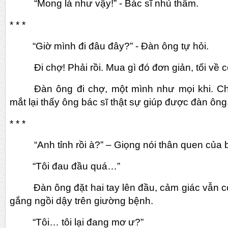
“Mong là như vậy!” - Bác sĩ nhủ thầm.
* * *
“Giờ mình đi đâu đây?” - Đàn ông tự hỏi.
Đi chợ! Phải rồi. Mua gì đó đơn giản, tối về
Đàn ông đi chợ, một mình như mọi khi. 
mắt lại thấy ông bác sĩ thật sự giúp được đàn ông
* * *
“Anh tỉnh rồi à?” – Giọng nói thân quen của 
“Tôi đau đầu quá…”
Đàn ông đặt hai tay lên đầu, cảm giác vẫn cò
gắng ngồi dậy trên giường bệnh.
“Tôi… tôi lại đang mơ ư?”