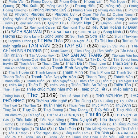
Phỏng vấn
(7)
Ph
(1)
Phiêu Vân
(1)
Phong Dương
(2)
Phong Điệp
(1)
Phú Ngọc
(1)
Quang
(3)
Phú Xuân
(8)
Phùng Hiếu
(10)
Phùng Gia Lộc
(1)
Phùng Hiệu
(1)
Phùn
Phùng Phương Quý
(7)
Hoàng Chương
(1)
Phụng Thiên
(1)
Phùng Văn Khai
(1)
Phướ
Phương Phương
(10)
Phương Uy
(5)
Vũ
(1)
Quan Thế Âm
(1)
Quảng Ngọc
(1
Quang Tuấn Dũng
(9)
Quảng Ngôn Lê Ngữ
(1)
Quang Thám
(1)
Quốc Hùng
(2)
Quố
Quỳnh Nga
(16)
Tuyên
(1)
quy luật dịch
(1)
Quỳnh Lệ
(1)
Quỳnh Trâm
(1)
Raso
Rêu (Cao Hoàng Từ Đoan
Helmandollar
(1)
Raymond Carver
(1)
Raymond Thư
(1)
SÁCH BẠN VĂN
(71)
(13)
Song Ninh
(11)
Sôn
SARAH HALL
(1)
SINH NHẬT
(1)
Hương
(11)
Sông Song
(8)
Sơn Trần
(15)
Sông Lam
(1)
Sơn Tịnh
(2)
Sruthi Thekkia
T.T.Hiếu Thảo
(22)
Tạ Thị Hoa
(14)
Tam quố
(1)
Stephen Crane
(1)
Tạ Nghi Lễ
(1)
TẢN VĂN
(230)
TẠP BÚT
(624)
diễn nghĩa
(4)
TẠ
Tạp chí Văn Mới
(1)
CHÍ VN BÌNH DƯƠNG
(11)
Tashi Dawa
(1)
Tâm Lãng
(1)
Tâm Nhiên
(2)
Tấn Hòa
(1
TẬP SAN ÁO TRẮNG
(39)
Tần Khánh
(4)
Tân Vương Huy
(1)
Tập san Văn họ
nghệ thuật Hương Quê Nhà
(1)
Tây bá hầu Cơ Phát
(1)
Tây Du Ký
(1)
Tây Sơn bi hùn
Thạch Đà
(7)
Thạch Sene
(5
truyện
(2)
Thạch Anh
(2)
Thạch Cầu
(1)
Thạch Lam
(1)
Thanh Bình Nguyên
(27)
Thái An Khánh
(2)
Thái Hoà
(1)
Thành Dũng
(1)
Thanh Hả
Thanh Minh
(4)
(1)
Thanh Huyền
(2)
Thanh Lương
(2)
Thanh Phong
(1)
Thanh Sơn
(1
Thanh Trắc Nguyễn Văn
(42)
Thanh Thảo
(3)
Thanh Tùng
(7)
Thành Văn
(3
Thạnh Văn
(1)
Thanh Xuân
(2)
Thảo Nguyễn
(1)
Thâm Tâm
(1)
Thần Y
(1)
Thi Ngọc La
Thiên Di
(5)
Thiên Thần Áo Trắng
(7)
Thiên Tôn
(10
(1)
Thiên Ân
(1)
Thiên Sơn
(1)
Thiệp chúc mừng năm mới
(4)
Thiệp chúc Tết
(3)
Thiệp mừng
(3
Thiên Trần
(1)
Thơ
(3149)
TH
THƠ MỜI HOẠ
(7)
Thông báo
(1)
Thơ Lê Nhựt Triết
(1)
PHỔ NHẠC
(106)
Thời sự Văn nghệ
(6)
Thu Dung
(3)
Thu Hằng
(1)
Thu Hiền
(1
Thuận Thảo
(8)
Thục Minh
(7)
Thuỳ Anh
(13
Thu Hoài
(1)
Thu Nga
(1)
Thuận Yến
(1)
Thụy Du
(3)
Thuỵ Du
(1)
Thuỳ Dương
(1)
Thùy Dương
(1)
Thủy Điền
(1)
Thuỳ Nhân
(1
Thư tin
(285)
Thư cảm ơn
(1)
Thư ngỏ
(1)
THƯ NGỎ CỦA HQN
(2)
THƯ VIỆN TÁ
Tiểu thuyết
(107)
Tiểu luận
(4)
Tiểu Nguyệt
(5)
GIẢ
(1)
Tiểu Mục Đồng
(1)
Tiê
Tịnh Bình
(19)
Tương
(1)
Tin buồn
(2)
TIN VĂN
(2)
Tịnh Minh Tiến
(2)
Tô Hồng Phươn
Tô Minh Yến
(21)
Tố Mai
(3)
(1)
Tô Kiều Ngân
(1)
Tôn Nữ Hỷ Khương
(2)
Tôn Thất Ú
Trà Bình
(4)
(2)
Tôn Tư Mạc
(1)
Tống Ngọc Hân
(1)
Tống Xuân Tám
(1)
TRABATHA
(1
Trác Phi
(1)
Trang Linh
(1)
Trang Lộc
(1)
Trang Thơ Chào Xuân Mậu Tuất 2018
(1