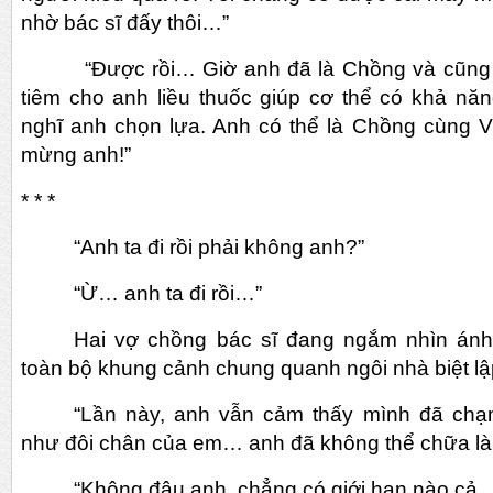
nhờ bác sĩ đấy thôi…”
“Được rồi… Giờ anh đã là Chồng và cũng đồ
tiêm cho anh liều thuốc giúp cơ thể có khả năn
nghĩ anh chọn lựa. Anh có thể là Chồng cùng V
mừng anh!”
* * *
“Anh ta đi rồi phải không anh?”
“Ừ… anh ta đi rồi…”
Hai vợ chồng bác sĩ đang ngắm nhìn ánh
toàn bộ khung cảnh chung quanh ngôi nhà biệt lậ
“Lần này, anh vẫn cảm thấy mình đã ch
như đôi chân của em… anh đã không thể chữa l
“Không đâu anh, chẳng có giới hạn nào cả