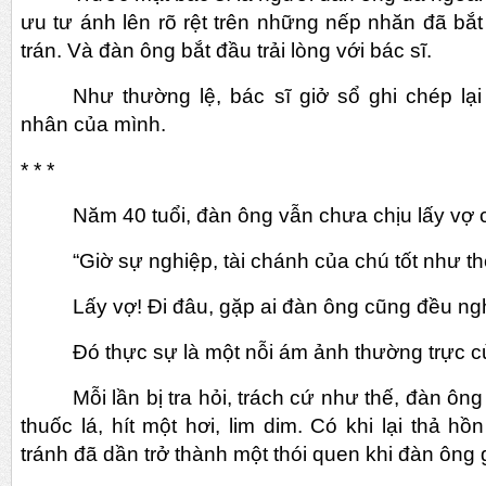
ưu tư ánh lên rõ rệt trên những nếp nhăn đã bắt
trán. Và đàn ông bắt đầu trải lòng với bác sĩ.
Như thường lệ, bác sĩ giở sổ ghi chép lại
nhân của mình.
* * *
Năm 40 tuổi, đàn ông vẫn chưa chịu lấy vợ 
“Giờ sự nghiệp, tài chánh của chú tốt như t
Lấy vợ! Đi đâu, gặp ai đàn ông cũng đều ngh
Đó thực sự là một nỗi ám ảnh thường trực c
Mỗi lần bị tra hỏi, trách cứ như thế, đàn ô
thuốc lá, hít một hơi, lim dim. Có khi lại thả h
tránh đã dần trở thành một thói quen khi đàn ông