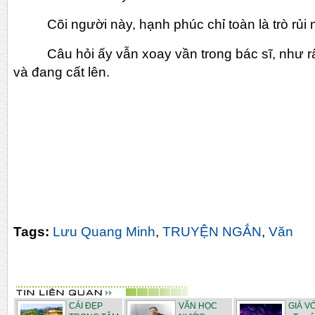
Cõi người này, hạnh phúc chỉ toàn là trò rủi
Câu hỏi ấy vẫn xoay vần trong bác sĩ, như r
và đang cất lên.
Tags:
Lưu Quang Minh
,
TRUYỆN NGẮN
,
Văn
CÁI ĐẸP
VĂN HỌC
GIÀ V