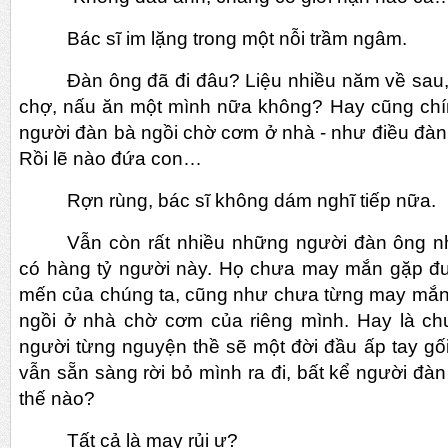
Bác sĩ im lặng trong một nỗi trầm ngâm.
Đàn ông đã đi đâu? Liệu nhiều năm về sau,
chợ, nấu ăn một mình nữa không? Hay cũng chí
người đàn bà ngồi chờ cơm ở nhà - như điều đ
Rồi lẽ nào đứa con…
Rợn rùng, bác sĩ không dám nghĩ tiếp nữa.
Vẫn còn rất nhiều những người đàn ông nh
có hàng tỷ người này. Họ chưa may mắn gặp đượ
mến của chúng ta, cũng như chưa từng may mắn
ngồi ở nhà chờ cơm của riêng mình. Hay là c
người từng nguyện thề sẽ một đời đầu ấp tay gối
vẫn sẵn sàng rời bỏ mình ra đi, bất kể người đà
thế nào?
Tất cả là may rủi ư?