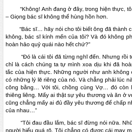
“Không! Anh đang ở đây, trong hiện thực, tôi 
– Giọng bác sĩ không thể hùng hồn hơn.
“Bác sĩ… hãy nói cho tôi biết ông đã thành cô
không, bác sĩ kính mến của tôi? Và đó không phả
hoàn hảo quỷ quái nào hết chứ?”
“Đó là cái tôi đã từng nghĩ đến. Nhưng rồi tô
chỉ là cách chúng ta tự mình xoa dịu khi đã ho
tắc của hiện thực. Những người như anh không có
có những lý lẽ riêng của nó. Và chẳng phải lúc 
công bằng… Với tôi, chồng cùng Vợ… đó còn 
thiêng liêng. Mấy ai thật sự yêu thương và ăn ở 
cũng chẳng mấy ai đủ đầy yêu thương để chấp nhậ
của nhau…”
“Tôi đau đầu lắm, bác sĩ đừng nói nữa. Những 
người hiểu quá rõ. Tôi chẳng có được cái may 