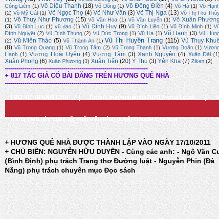
Võ Diệu Thanh
(18)
Võ Đông Điền
(4)
Công Liêm
(1)
Võ Dõng
(1)
Võ Hà
(1)
Võ Hạn
Võ Ngọc Thọ
(4)
Võ Như Văn
(3)
Võ Thị Nga
(13)
(2)
Võ Mỹ Cát
(1)
Võ Thị Thu Thủ
Võ Thuỵ Như Phương
(15)
Võ Xuân Phươn
(1)
Võ Văn Hoa
(1)
Võ Văn Luyến
(1)
(3)
Vũ Đình Huy
(9)
Vũ Bình Lục
(1)
vũ đạo
(1)
Vũ Đình Liên
(1)
Vũ Đình Minh
(1)
V
Vũ Hạnh
(3)
Đình Nguyệt
(2)
Vũ Đình Thung
(2)
Vũ Đức Trọng
(1)
Vũ Hạ
(1)
Vũ Hùn
Vũ Thị Huyền Trang
(115)
Vũ Miên Thảo
(5)
Vũ Thụy Khu
(2)
Vũ Thành An
(1)
(8)
Vũ Trọng Quang
(1)
Vũ Trọng Tâm
(2)
Vũ Trọng Thanh
(1)
Vương Doãn
(1)
Vươn
Vương Hoài Uyên
(4)
Vương Tâm
(3)
Xanh Nguyên
(4)
Hạnh
(1)
Xuân Đài
(1
Xuân Phong
(6)
Xuân Tiến
(20)
Ý Thu
(3)
Yên Kha
(7)
Xuân Phương
(1)
Ziken
(2)
-------------------------------------------------------------------------
+ 817 TÁC GIẢ CÓ BÀI ĐĂNG TRÊN HƯƠNG QUÊ NHÀ
-------------------------------------------------------------------------
TRỞ VỀ TRANG CHỦ
|
Email: huongquenha2023@gmail.com
|
Trang Web này chạy tốt nhất trên trình duyệt Google Chrome
+ HƯƠNG QUÊ NHÀ ĐƯỢC THÀNH LẬP VÀO NGÀY 17/10/2011
+ CHỦ BIÊN: NGUYỄN HỮU DUYÊN - Cùng các anh: - Ngô Văn C
(Bình Định) phụ trách Trang thơ Đường luật - Nguyễn Phin (Đà
Nẵng) phụ trách chuyên mục Đọc sách