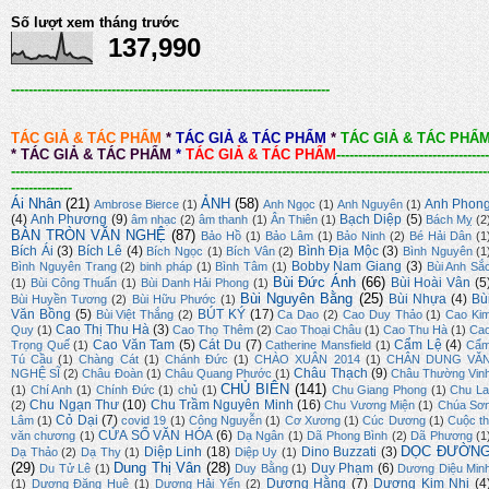
Số lượt xem tháng trước
137,990
-------------------------------------------------------------------------
TÁC GIẢ & TÁC PHẨM
*
TÁC GIẢ & TÁC PHẨM
*
TÁC GIẢ & TÁC PHẨ
*
TÁC GIẢ & TÁC PHẨM
*
TÁC GIẢ & TÁC PHẨM
-----------------------------------
-------------------------------------------------------------------------------------------------------------
--------------
Ái Nhân
(21)
ẢNH
(58)
Anh Phon
Ambrose Bierce
(1)
Anh Ngọc
(1)
Anh Nguyên
(1)
(4)
Anh Phương
(9)
Bạch Diệp
(5)
âm nhạc
(2)
âm thanh
(1)
Ân Thiên
(1)
Bách Mỵ
(2
BÀN TRÒN VĂN NGHỆ
(87)
Bảo Hồ
(1)
Bảo Lâm
(1)
Bảo Ninh
(2)
Bé Hải Dân
(1
Bích Ái
(3)
Bích Lê
(4)
Bình Địa Mộc
(3)
Bích Ngọc
(1)
Bích Vân
(2)
Bình Nguyên
(1
Bobby Nam Giang
(3)
Bình Nguyên Trang
(2)
binh pháp
(1)
Bình Tâm
(1)
Bùi Anh Sắ
Bùi Đức Ánh
(66)
Bùi Hoài Vân
(5
(1)
Bùi Công Thuấn
(1)
Bùi Danh Hải Phong
(1)
Bùi Nguyên Bằng
(25)
Bùi Nhựa
(4)
Bù
Bùi Huyền Tương
(2)
Bùi Hữu Phước
(1)
Văn Bồng
(5)
BÚT KÝ
(17)
Bùi Việt Thắng
(2)
Ca Dao
(2)
Cao Duy Thảo
(1)
Cao Ki
Cao Thị Thu Hà
(3)
Quy
(1)
Cao Thọ Thêm
(2)
Cao Thoại Châu
(1)
Cao Thu Hà
(1)
Ca
Cao Văn Tam
(5)
Cát Du
(7)
Cẩm Lệ
(4)
Trọng Quế
(1)
Catherine Mansfield
(1)
Cẩ
Tú Cầu
(1)
Chàng Cát
(1)
Chánh Đức
(1)
CHÀO XUÂN 2014
(1)
CHÂN DUNG VĂ
Châu Thạch
(9)
NGHỆ SĨ
(2)
Châu Đoàn
(1)
Châu Quang Phước
(1)
Châu Thường Vin
CHỦ BIÊN
(141)
(1)
Chí Anh
(1)
Chính Đức
(1)
chủ
(1)
Chu Giang Phong
(1)
Chu La
Chu Ngạn Thư
(10)
Chu Trầm Nguyên Minh
(16)
(2)
Chu Vương Miện
(1)
Chúa Sơ
Cỏ Dại
(7)
Lâm
(1)
covid 19
(1)
Công Nguyễn
(1)
Cơ Xương
(1)
Cúc Dương
(1)
Cuộc th
CỬA SỔ VĂN HÓA
(6)
văn chương
(1)
Dạ Ngân
(1)
Dã Phong Bình
(2)
Dã Phương
(1
DỌC ĐƯỜN
Diệp Linh
(18)
Dino Buzzati
(3)
Dạ Thảo
(2)
Dạ Thy
(1)
Diệp Uy
(1)
(29)
Dung Thị Vân
(28)
Duy Phạm
(6)
Du Tử Lê
(1)
Duy Bằng
(1)
Dương Diệu Min
Dương Hằng
(7)
Dương Kim Nhi
(4
(1)
Dương Đăng Huệ
(1)
Dương Hải Yến
(2)