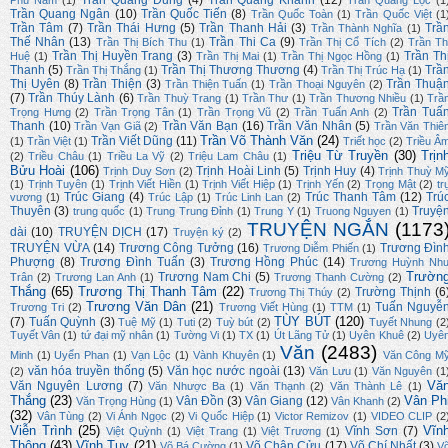
Trần Quang Dũng
(4)
Trần Quang Khanh
(12)
Phù Nam
(1)
Trần Quang Lộc
(1
Trần Quang Ngân
(10)
Trần Quốc Tiến
(8)
Trần Quốc Toàn
(1)
Trần Quốc Việt
(1
Trần Tâm
(7)
Trần Thái Hưng
(5)
Trần Thanh Hải
(3)
Trầ
Trần Thành Nghĩa
(1)
Thế Nhân
(13)
Trần Thi Ca
(9)
Trần Thị Bích Thu
(1)
Trần Thị Cổ Tích
(2)
Trần Th
Trần Thị Huyền Trang
(3)
Trần Th
Huệ
(1)
Trần Thị Mai
(1)
Trần Thị Ngọc Hồng
(1)
Thanh
(5)
Trần Thị Thương Thương
(4)
Trầ
Trần Thị Thắng
(1)
Trần Thị Trúc Hạ
(1)
Thị Uyên
(8)
Trần Thiện
(3)
Trần Thuậ
Trần Thiện Tuấn
(1)
Trần Thoại Nguyên
(2)
(7)
Trần Thúy Lành
(6)
Trần Thuỳ Trang
(1)
Trần Thư
(1)
Trần Thương Nhiều
(1)
Trầ
Trần Tuấ
Trọng Hưng
(2)
Trần Trọng Tân
(1)
Trần Trọng Vũ
(2)
Trần Tuấn Anh
(2)
Thanh
(10)
Trần Văn Bạn
(16)
Trần Văn Nhân
(5)
Trần Vạn Giã
(2)
Trần Văn Thiê
Trần Võ Thành Văn
(24)
Trần Viết Dũng
(11)
(1)
Trần Việt
(1)
Triết học
(2)
Triều Â
Triệu Từ Truyền
(30)
Trịn
(2)
Triều Châu
(1)
Triều La Vỹ
(2)
Triệu Lam Châu
(1)
Bửu Hoài
(106)
Trịnh Hoài Linh
(5)
Trịnh Huy
(4)
Trịnh Duy Sơn
(2)
Trịnh Thuỳ M
(1)
Trịnh Tuyên
(1)
Trịnh Viết Hiền
(1)
Trịnh Viết Hiệp
(1)
Trịnh Yến
(2)
Trọng Mật
(2)
tr
Trúc Giang
(4)
Trúc Thanh Tâm
(12)
Trú
vương
(1)
Trúc Lập
(1)
Trúc Linh Lan
(2)
Thuyên
(3)
Truyệ
trung quốc
(1)
Trung Trung Đỉnh
(1)
Trung Y
(1)
Truong Nguyen
(1)
TRUYỆN NGẮN
(1173
dài
(10)
TRUYỆN DỊCH
(17)
Truyện ký
(2)
TRUYỆN VỪA
(14)
Trương Công Tưởng
(16)
Trương Đìn
Trương Diễm Phiến
(1)
Phượng
(8)
Trương Đình Tuấn
(3)
Trương Hồng Phúc
(14)
Trương Huỳnh Nh
Trườn
Trương Nam Chi
(5)
Trân
(2)
Trương Lan Anh
(1)
Trương Thanh Cường
(2)
Thắng
(65)
Trương Thị Thanh Tâm
(22)
Trường Thịnh
(6
Trương Thị Thúy
(2)
Trương Văn Dân
(21)
Tuấn Nguyễ
Trương Tri
(2)
Trương Viết Hùng
(1)
TTM
(1)
TÙY BÚT
(120)
(7)
Tuấn Quỳnh
(3)
Tuệ Mỹ
(1)
Tuti
(2)
Tuỳ bút
(2)
Tuyết Nhung
(2
Tuyết Vân
(1)
tứ đại mỹ nhân
(1)
Tường Vi
(1)
TX
(1)
Út Lãng Tử
(1)
Uyên Khuê
(2)
Uyê
Văn
(2483)
Minh
(1)
Uyển Phan
(1)
Vạn Lộc
(1)
Vành Khuyên
(1)
Văn Công M
văn hóa truyền thống
(5)
Văn học nước ngoài
(13)
(2)
Văn Lưu
(1)
Văn Nguyên
(1
Vă
Văn Nguyên Lương
(7)
Văn Nhược Ba
(1)
Văn Thạnh
(2)
Văn Thành Lê
(1)
Thắng
(23)
Vân Ph
Vân Đồn
(3)
Vân Giang
(12)
Văn Trọng Hùng
(1)
Vân Khanh
(2)
(32)
Vân Tùng
(2)
Vi Ánh Ngọc
(2)
Vi Quốc Hiệp
(1)
Victor Remizov
(1)
VIDEO CLIP
(2
Viễn Trình
(25)
Vĩn
Vĩnh Sơn
(7)
Việt Quỳnh
(1)
Việt Trang
(1)
Việt Trương
(1)
Thông
(43)
Vĩnh Tuy
(21)
Võ Chân Cửu
(17)
Võ Chí Nhất
(3)
Võ Bá Cường
(1)
V