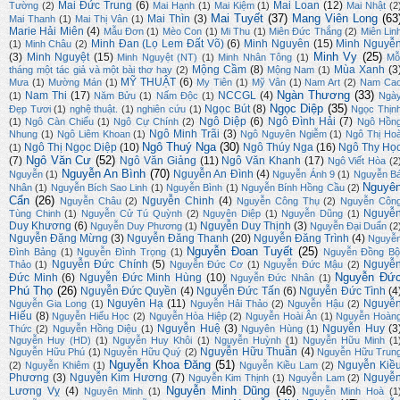
Mai Đức Trung
(6)
Mai Loan
(12)
Tường
(2)
Mai Hạnh
(1)
Mai Kiệm
(1)
Mai Nhật
(2
Mai Tuyết
(37)
Mang Viên Long
(63
Mai Thìn
(3)
Mai Thanh
(1)
Mai Thị Vân
(1)
Marie Hải Miên
(4)
Mẫu Đơn
(1)
Mèo Con
(1)
Mi Thu
(1)
Miên Đức Thắng
(2)
Miên Lin
Minh Đan (Lọ Lem Đất Võ)
(6)
Minh Nguyên
(15)
Minh Nguyễ
(1)
Minh Châu
(2)
Minh Vy
(25)
(3)
Minh Nguyệt
(15)
Minh Nguyệt (NT)
(1)
Minh Nhân Tông
(1)
Mỗ
Mộng Cầm
(8)
Mùa Xanh
(3
tháng một tác giả và một bài thơ hay
(2)
Mộng Nam
(1)
MỸ THUẬT
(6)
Mưa
(1)
Mường Mán
(1)
My Tiên
(1)
Mỹ Vân
(1)
Nam Art
(2)
Nam Ca
Ngàn Thương
(33)
Nam Thi
(17)
NCCGL
(4)
(1)
Năm Bửu
(1)
Nấm Độc
(1)
Ngà
Ngọc Diệp
(35)
Ngọc Bút
(8)
Đẹp Tươi
(1)
nghệ thuật.
(1)
nghiên cứu
(1)
Ngọc Thịn
Ngô Diệp
(6)
Ngô Đình Hải
(7)
(1)
Ngô Càn Chiểu
(1)
Ngô Cự Chính
(2)
Ngô Hồn
Ngô Minh Trãi
(3)
Nhung
(1)
Ngô Liêm Khoan
(1)
Ngô Nguyên Ngiễm
(1)
Ngô Thị Ho
Ngô Thuý Nga
(30)
Ngô Thị Ngọc Diệp
(10)
Ngô Thúy Nga
(16)
Ngô Thy Họ
(1)
Ngô Văn Cư
(52)
(7)
Ngô Văn Giảng
(11)
Ngô Văn Khanh
(17)
Ngô Viết Hòa
(2
Nguyễn An Bình
(70)
Nguyễn An Đình
(4)
Nguyễn
(1)
Nguyễn Ánh 9
(1)
Nguyễn B
Nguyê
Nhân
(1)
Nguyễn Bích Sao Linh
(1)
Nguyễn Bình
(1)
Nguyễn Bính Hồng Cầu
(2)
Cẩn
(26)
Nguyễn Chinh
(4)
Nguyễn Châu
(2)
Nguyễn Công Thụ
(2)
Nguyễn Côn
Nguyễ
Tùng Chinh
(1)
Nguyễn Cử Tú Quỳnh
(2)
Nguyên Diệp
(1)
Nguyễn Dũng
(1)
Duy Khương
(6)
Nguyễn Duy Thịnh
(3)
Nguyễn Duy Phương
(1)
Nguyễn Đại Duẩn
(2
Nguyễn Đặng Mừng
(3)
Nguyễn Đăng Thanh
(20)
Nguyễn Đăng Trình
(4)
Nguyễ
Nguyễn Đoan Tuyết
(25)
Đình Bảng
(1)
Nguyễn Đình Trọng
(1)
Nguyễn Đồng Bộ
Nguyễn Đức Chính
(5)
Nguyễ
Thảo
(1)
Nguyễn Đức Cơ
(1)
Nguyễn Đức Mậu
(2)
Nguyễn Đứ
Đức Minh
(6)
Nguyễn Đức Minh Hùng
(10)
Nguyễn Đức Nhân
(1)
Phú Thọ
(26)
Nguyễn Đức Quyền
(4)
Nguyễn Đức Tấn
(6)
Nguyễn Đức Tình
(4
Nguyên Hạ
(11)
Nguyễ
Nguyễn Gia Long
(1)
Nguyễn Hải Thảo
(2)
Nguyễn Hậu
(2)
Hiếu
(8)
Nguyễn Hiếu Học
(2)
Nguyễn Hòa Hiệp
(2)
Nguyễn Hoài Ân
(1)
Nguyễn Hoàn
Nguyễn Huệ
(3)
Nguyễn Huy
(3
Thức
(2)
Nguyễn Hồng Diệu
(1)
Nguyên Hùng
(1)
Nguyễn Huy (HD)
(1)
Nguyễn Huy Khôi
(1)
Nguyễn Huỳnh
(1)
Nguyễn Hữu Minh
(1
Nguyễn Hữu Thuần
(4)
Nguyễn Hữu Phú
(1)
Nguyễn Hữu Quý
(2)
Nguyễn Hữu Trun
Nguyễn Khoa Đăng
(51)
Nguyễn Kiề
(2)
Nguyễn Khiêm
(1)
Nguyễn Kiều Lam
(2)
Phương
(3)
Nguyễn Kim Hương
(7)
Nguyễ
Nguyễn Kim Thịnh
(1)
Nguyễn Lam
(2)
Nguyễn Minh Dũng
(46)
Lương Vỵ
(4)
Nguyên Minh
(1)
Nguyễn Minh Hoà
(1