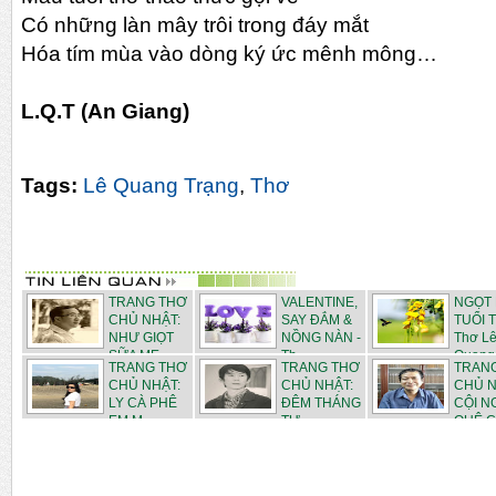
Có những làn mây trôi trong đáy mắt
Hóa tím mùa vào dòng ký ức mênh mông…
L.Q.T (An Giang)
Tags:
Lê Quang Trạng
,
Thơ
TRANG THƠ
VALENTINE,
NGỌT 
CHỦ NHẬT:
SAY ĐẮM &
TUỔI 
NHƯ GIỌT
NỒNG NÀN -
Thơ L
SỮA MẸ...
Th...
Quang T
TRANG THƠ
TRANG THƠ
TRAN
CHỦ NHẬT:
CHỦ NHẬT:
CHỦ N
LY CÀ PHÊ
ĐÊM THÁNG
CỘI 
EM M...
TƯ - ...
QUÊ C.