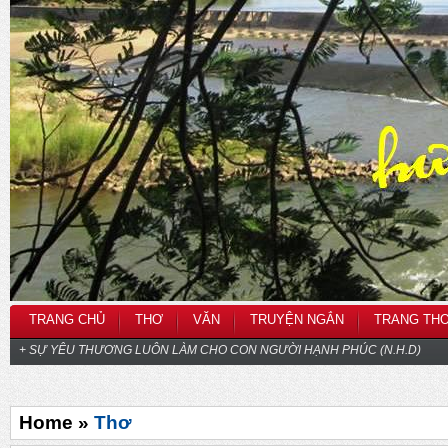
TRANG CHỦ
THƠ
VĂN
TRUYỆN NGẮN
TRANG TH
+ SỰ YÊU THƯƠNG LUÔN LÀM CHO CON NGƯỜI HẠNH PHÚC (N.H.D)
Home »
Thơ