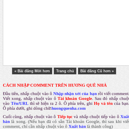
« Bài đăng Mới hơn
Trang chủ
Bài đăng Cũ hơn »
CÁCH NHẬP COMMENT TRÊN HƯƠNG QUÊ NHÀ
Đầu tiên, nhấp chuột vào ô
Nhập nhận xét của bạn
rồi viết comment
Viết xong, nhấp chuột vào ô
Tài khoản Google
.
Sau đó nhấp chuộ
vào
Tên/URL
thì sẽ hiện ra 2 ô. Ô phía trên, ghi
Họ và tên
của bạn
Ô phía dưới, ghi dòng chữ:
huongquenha.com
Cuối cùng, nhấp chuột vào ô
Tiếp tục
và nhấp chuột tiếp vào ô
Xuấ
bản
là xong.
(Nếu bạn đã có sẵn Tài khoản Google, thì sau khi viế
comment, chỉ cần nhấp chuột vào ô
Xuất bản
là thành công
)