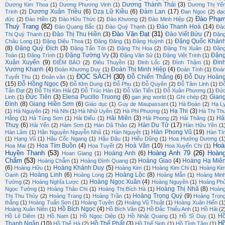
Dương Thành Thái
(3)
Dương Kim Thoa
(1)
Dương Phương Vinh
(1)
Dương Thị Yế
Dương Xuân Triều
(6)
Dzạ Lữ Kiều
(6)
Đàm Lan
(17)
Trinh
(2)
Đan Ngọc
(2)
đạ
Đào Phạ
đức
(2)
Đào Hiền
(2)
Đào Hữu Thức
(2)
Đào Khương
(2)
Đào Minh Hiệp
(2)
Thuỳ Trang
(82)
Đào Thanh Hoà
(14)
Đào Quang Bắc
(1)
Đào Quý Thạnh
(1)
Đà
Đào Văn Đạt
(31)
Đào Thị Thu Hiền
(3)
Đào Viết Bửu
(7)
Thị Quý Thanh
(1)
Đặn
Đặng Quốc Khán
Châu Long
(1)
Đặng Diệu Thoa
(1)
Đăng Đăng
(1)
Đăng Huỳnh
(1)
(8)
Đặng Quý Địch
(3)
Đặng Tấn Tới
(2)
Đặng Thị Hoa
(2)
Đặng Thị Xuân
(1)
Đặn
Đặng Tường Vy
(3)
Đặn
Toán
(1)
Đăng Trình
(1)
Đặng Văn Sử
(1)
Đặng Việt Trinh
(1)
Xuân Xuyến
(9)
Đin
ĐIỂM BÁO
(2)
Điêu Thuyền
(1)
Đinh Lốc
(2)
Đình Thậm
(1)
Vương Khanh
(4)
Đoàn Thị Minh Hiệp
(4)
Đoàn Khương Duy
(1)
Đoàn Tình
(1)
Đoà
ĐỌC SÁCH
(30)
Đỗ Chiến Thắng
(6)
Đỗ Duy Hoàn
Tuyết Thu
(1)
Đoản văn
(1)
(15)
Đỗ Hồng Ngọc
(5)
Đỗ KIm Dung
(1)
Đỗ Phu
(1)
Đỗ Quyên
(2)
Đỗ Tâm Linh
(1)
Đ
Tấn Đạt
(2)
Đỗ Thị Kim Hải
(2)
Đỗ Trúc Hàn
(1)
Đỗ Văn Tiến
(1)
Đỗ Xuân Phương
(1)
Đứ
Đức Tiên
(3)
Elena Pucillo Truong
(6)
Gian
Linh
(1)
gan jing world
(1)
Ghi chép
(2)
Đình
(8)
Giang Hiền Sơn
(6)
Giáo dục
(1)
Guy de Maupassant
(1)
Hà Đoàn
(2)
Hạ L
Hạ Thi
(3)
(1)
Hà Nguyên
(2)
Hà Nhi
(1)
Hà Nhữ Uyên
(2)
Hà Phi Phượng
(1)
Hà Thị Th
Hải Miên
(3)
Hả
Hằng
(1)
Hà Tùng Sơn
(1)
Hải Điểu
(1)
Hải Phong
(2)
Hải Thăng
(1)
Thuỵ
(6)
Hàn Du Tử
(17)
Hải Yến
(2)
Hàm Sơn
(1)
Hàn Dã Thảo
(2)
Hàn Hữu Yên
(1
Hàn Phong Vũ
(19)
Hàn Lâm
(1)
Hãn Nguyên Nguyễn Nhã
(1)
Hàn Nguyệt
(1)
Hàn Tí
(1)
Hạng Vũ
(1)
Hậu Cốc Ngang
(1)
Hậu Đậu
(1)
Hiếu Dũng
(1)
Hoa Hướng Dương
(1
Hoà
Hoa Tím Buồn
(4)
Hoà Văn
(10)
Hoa Mai
(2)
Hoa Tuyết
(2)
Hoa Xuyến Chi
(1)
Huyền Thanh
(53)
Hoàng Anh 79
(26)
Hoàn
Hoàng Anh
(6)
Hoan Giang
(1)
Chẩm
(53)
Hoàng Giao
(4)
Hoàng Hạ Miê
Hoàng Chẫm
(1)
Hoàng Đình Quang
(2)
(6)
Hoàng Khánh Duy
(5)
Hoàng Hữu
(1)
Hoàng Kim
(1)
Hoàng Kim Chi
(1)
Hoàng Ki
Hoàng Linh
(6)
Hoàng Lộc
(8)
Oanh
(2)
Hoàng Long
(2)
Hoàng Mẫn
(1)
Hoàng Min
Hoàng Ngọc Xuân
(4)
Tường
(2)
Hoàng Nghĩa Lược
(1)
Hoàng Nguyên
(1)
Hoàng Ph
Hoàng Thị Nhã
(8)
Ngọc Tường
(1)
Hoàng Thảo Chi
(1)
Hoàng Thị Bích Hà
(1)
Hoàn
Hoàng Trọng Quý
(9)
Thị Thu Thủy
(2)
Hoàng Trang
(1)
Hoàng Trần
(1)
Hoàng Trọn
thắng
(1)
Hoàng Tuấn Sơn
(1)
Hoàng Tuyên
(2)
Hoàng Vũ Thuật
(1)
Hoàng Xuân Hiến
(1
Hồ Bích Ngọc
(4)
Hoàng Xuân Niên
(1)
Hồ Bích Vân
(2)
Hồ Đắc Thiếu Anh
(1)
Hồ Hải
(2
H
Hồ Lê Diêm
(1)
Hồ Nam
(1)
Hồ Ngọc Diệp
(1)
Hồ Nhật Quang
(1)
Hồ Sĩ Duy
(1)
H
Thanh Ngân
(10)
Hồ Thế Phất
(3)
Hồ Thế Hà
(2)
Hồ Thế Sinh
(1)
Hồ Tĩnh Tâm
(1)