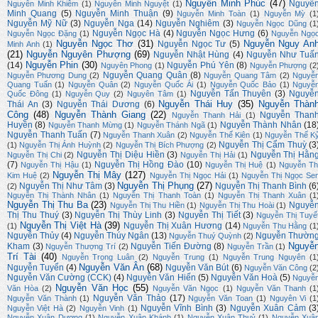
Nguyễn Minh Phúc
(47)
Nguyễ
Nguyễn Minh Khiêm
(1)
Nguyễn Minh Nguyệt
(1)
Minh Quang
(5)
Nguyễn Minh Thuận
(9)
Nguyễn Minh Toàn
(1)
Nguyễn Mỳ
(1
Nguyễn Mỹ Nữ
(3)
Nguyễn Nga
(14)
Nguyễn Nghiêm
(3)
Nguyễn Ngọc Dũng
(1
Nguyễn Ngọc Hà
(4)
Nguyễn Ngọc Hưng
(6)
Nguyễn Ngọc Đặng
(1)
Nguyễn Ngọ
Nguyễn Ngọc Thơ
(31)
Nguyễn Nguy An
Nguyễn Ngọc Tư
(5)
Minh Anh
(1)
(21)
Nguyễn Nguyên Phượng
(69)
Nguyễn Nhật Hùng
(4)
Nguyễn Như Tuấ
Nguyễn Phin
(30)
(14)
Nguyễn Phú Yên
(8)
Nguyên Phong
(1)
Nguyễn Phượng
(2
Nguyễn Quang Quân
(8)
Nguyễn Phương Dung
(2)
Nguyễn Quang Tâm
(2)
Nguyễ
Quang Tuấn
(1)
Nguyễn Quân
(2)
Nguyễn Quốc Ái
(1)
Nguyễn Quốc Bảo
(1)
Nguyễ
Nguyễn Tấn Thuyên
(3)
Nguyễ
Quốc Đông
(1)
Nguyễn Quy
(2)
Nguyên Tâm
(1)
Nguyễn Thái Huy
(35)
Nguyễn Thàn
Thái An
(3)
Nguyễn Thái Dương
(6)
Công
(48)
Nguyễn Thành Giang
(22)
Nguyễn Than
Nguyễn Thanh Hải
(1)
Huyền
(8)
Nguyễn Thành Nhân
(18
Nguyễn Thanh Mừng
(1)
Nguyễn Thánh Ngã
(1)
Nguyễn Thanh Tuấn
(7)
Nguyễn Thanh Xuân
(2)
Nguyễn Thế Kiên
(1)
Nguyễn Thế K
Nguyễn Thị Cẩm Thuỳ
(3
(1)
Nguyễn Thị Ánh Huỳnh
(2)
Nguyễn Thị Bích Phượng
(2)
Nguyễn Thị Diệu Hiền
(3)
Nguyễn Thị Hằn
Nguyễn Thị Chi
(2)
Nguyễn Thị Hải
(1)
(7)
Nguyễn Thị Hồng Đào
(10)
Nguyễn Thị Hậu
(1)
Nguyễn Thị Huệ
(1)
Nguyễn Th
Nguyễn Thị Mây
(127)
Kim Huệ
(2)
Nguyễn Thị Ngọc Hải
(1)
Nguyễn Thị Ngọc Se
Nguyễn Thị Phụng
(27)
Nguyễn Thị Như Tâm
(3)
Nguyễn Thị Thanh Bình
(6
(2)
Nguyễn Thị Thành Nhân
(1)
Nguyễn Thị Thanh Toàn
(1)
Nguyễn Thị Thanh Xuân
(1
Nguyễn Thị Thu Ba
(23)
Nguyễ
Nguyễn Thị Thu Hiền
(1)
Nguyễn Thị Thu Hoài
(1)
Thị Thu Thuý
(3)
Nguyễn Thị Thùy Linh
(3)
Nguyễn Thị Tiết
(3)
Nguyễn Thị Tuyế
Nguyễn Thị Việt Hà
(39)
Nguyễn Thị Xuân Hương
(14)
(1)
Nguyễn Thu Hằng
(1
Nguyễn Thủy
(4)
Nguyễn Thúy Ngân
(13)
Nguyễn Thườn
Nguyễn Thuý Quỳnh
(2)
Nguyễ
Kham
(3)
Nguyễn Tiến Đường
(8)
Nguyễn Thượng Trí
(2)
Nguyễn Trần
(1)
Trí Tài
(40)
Nguyễn Trọng Luân
(2)
Nguyễn Trung
(1)
Nguyễn Trung Nguyên
(1
Nguyễn Văn Ân
(68)
Nguyễn Tuyển
(4)
Nguyễn Văn Bút
(6)
Nguyễn Văn Công
(2
Nguyễn Văn Cường (CCK)
(4)
Nguyễn Văn Hiến
(5)
Nguyễn Văn Hoà
(5)
Nguyễ
Nguyễn Văn Học
(55)
Văn Hòa
(2)
Nguyễn Văn Ngọc
(1)
Nguyễn Văn Thanh
(1
Nguyễn Văn Thảo
(17)
Nguyễn Văn Thành
(1)
Nguyễn Văn Toan
(1)
Nguyên Vi
(1
Nguyễn Vĩnh Bình
(3)
Nguyễn Xuân Cảm
(3
Nguyễn Việt Hà
(2)
Nguyễn Vinh
(1)
Nguyễn Xuân Dương
(1)
Nguyễn Xuân Khánh
(1)
Nguyễn Xuân Thuỷ
(1)
Nguyễn Xuâ