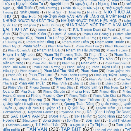
Ngưng Thu
(44)
Nguyễn Xuân Tư
(3)
Nguyệt Linh
(5)
Thủy
(1)
Nguyệt Quế
(1)
Nh
Nhã Thiên
(7)
Ngọc
(1)
nhà Thương
(1)
Nhân Hậu
(2)
NHÂN VẬT
(1)
Nhật Nguyệt Xuâ
NHỚ THUỞ Ấ
Nhật Quang
(17)
Hương
(1)
Nhất Sinh
(1)
Nhật Vũ
(1)
Nhi Hạ
(1)
THƠ
(37)
Như Hoài
(4)
NHỮNG ÁNG VĂN HAY VỀ LÀNG QUÊ VIỆT NAM
(7
NHỮNG NGƯỜI BẠN ĐÂT THỦ
(6)
NHỮNG NGƯỜI THỰC HIỆN HQN
(5)
Nôn
NỬA THÁNG MỘT TÁC GIẢ VÀ MỘ
Quốc Lập
(2)
NP phan
(1)
Nửa Đời hư
(1)
BÀI THƠ HAY
(38)
Phạ
nước
(1)
O. Henry
(1)
P.N. Thường Đoan
(1)
Pearl
(1)
Ánh
(34)
Phạm Anh Xuân
(3)
Phạm Bá Nhơn
(2)
Phạm Cao Hoàng
(1)
Phạm Đìn
Phạm Hữu Hoàng
(20)
Nghi
(1)
Phạm Hổ
(1)
Phạm Kiều Hưng
(1)
Phạm Lâm
(1)
Phạ
Phạm Minh Dũng
(14)
Phạm Minh Hiền
(9)
Phạm Minh Thuận
(10
Lê Tường Vi
(1)
Phạm Ngân
(3)
Phạm Mỹ
(1)
Phạm Như Vân
(1)
Phạm Phan Hòa
(1)
Phạm Phương La
Phạm Thái Ba
(4)
Phạm Thị Hải Dương
(9)
(1)
Phạm Quỳnh An
(1)
Phạm Thị Liên
(1
Phạm Thị Mỹ Liên
(30)
Phạm Thị Phương Thảo
(3)
Phạm Thuý
(6)
Phạm Trầ
Phạm Tuấn Vũ
(29)
Phạm Tử Văn
(21)
Ái Linh
(4)
Phạ
Phạm Trung Tín
(2)
Văn Phương
(16)
Phan Anh
(12)
Phạm Văn Thạnh
(1)
Phạm Vũ
(1)
Phan Cung Việt
(1
Phan Đức Nam
(1)
Phan Hoài Thương
(1)
Phan Hoàng
(2)
Phan Huỳnh Điểu
(1)
Pha
Phan Mai Thư Nhã
(6)
Phan Nam
(20)
Hữu Lý
(1)
Phan Khanh
(2)
Phan Quỳnh Nh
Phan Tấn Lược
(6)
(1)
Phan Sửu
(1)
Phan Thanh Cương
(2)
Phan Thị Huỳnh Trang
(2
Phan Trang Hy
(25)
Phan Tiên Phát
(1)
Phan Tình
(1)
Phan Văn Bình
(1)
Phan Vă
Phan Văn Thuần
(3)
Thạnh
(1)
Phan Vĩnh
(1)
phần 1
(1)
phần 2
(1)
phần 3
(1)
phần 
Phỏng vấn
(7)
Ph
(1)
Phiêu Vân
(1)
Phong Dương
(2)
Phong Điệp
(1)
Phú Ngọc
(1)
Quang
(3)
Phú Xuân
(8)
Phùng Hiếu
(10)
Phùng Gia Lộc
(1)
Phùng Hiệu
(1)
Phùn
Phùng Phương Quý
(7)
Hoàng Chương
(1)
Phụng Thiên
(1)
Phùng Văn Khai
(1)
Phướ
Phương Phương
(10)
Phương Uy
(5)
Vũ
(1)
Quan Thế Âm
(1)
Quảng Ngọc
(1
Quang Tuấn Dũng
(9)
Quảng Ngôn Lê Ngữ
(1)
Quang Thám
(1)
Quốc Hùng
(2)
Quố
Quỳnh Nga
(16)
Tuyên
(1)
quy luật dịch
(1)
Quỳnh Lệ
(1)
Quỳnh Trâm
(1)
Raso
Rêu (Cao Hoàng Từ Đoan
Helmandollar
(1)
Raymond Carver
(1)
Raymond Thư
(1)
SÁCH BẠN VĂN
(71)
(13)
Song Ninh
(11)
Sôn
SARAH HALL
(1)
SINH NHẬT
(1)
Hương
(11)
Sông Song
(8)
Sơn Trần
(15)
Sông Lam
(1)
Sơn Tịnh
(2)
Sruthi Thekkia
T.T.Hiếu Thảo
(22)
Tạ Thị Hoa
(14)
Tam quố
(1)
Stephen Crane
(1)
Tạ Nghi Lễ
(1)
TẢN VĂN
(230)
TẠP BÚT
(624)
diễn nghĩa
(4)
TẠ
Tạp chí Văn Mới
(1)