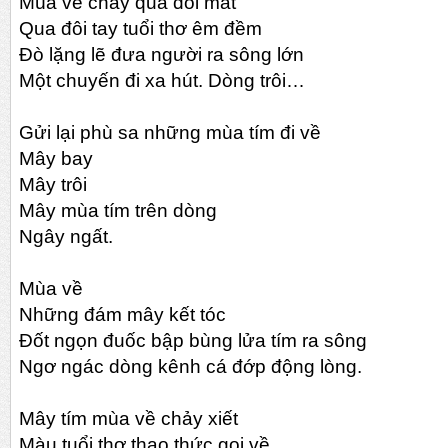
Mùa về chảy qua đôi mắt
Qua đôi tay tuổi thơ êm đềm
Đò lặng lẽ đưa người ra sông lớn
Một chuyến đi xa hút. Dòng trôi…
Gửi lại phù sa những mùa tím đi về
Mây bay
Mây trôi
Mây mùa tím trên dòng
Ngây ngất.
Mùa về
Những đám mây kết tóc
Đốt ngọn đuốc bập bùng lửa tím ra sông
Ngơ ngác dòng kênh cá đớp động lòng.
Mây tím mùa về chảy xiết
Màu tuổi thơ thao thức gọi về