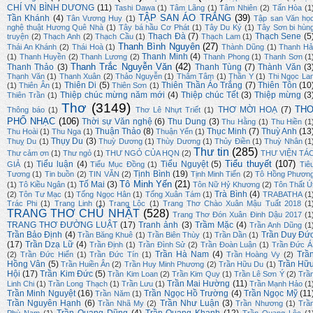
CHÍ VN BÌNH DƯƠNG
(11)
Tashi Dawa
(1)
Tâm Lãng
(1)
Tâm Nhiên
(2)
Tấn Hòa
(1
TẬP SAN ÁO TRẮNG
(39)
Tần Khánh
(4)
Tân Vương Huy
(1)
Tập san Văn họ
nghệ thuật Hương Quê Nhà
(1)
Tây bá hầu Cơ Phát
(1)
Tây Du Ký
(1)
Tây Sơn bi hùn
Thạch Đà
(7)
Thạch Sene
(5
truyện
(2)
Thạch Anh
(2)
Thạch Cầu
(1)
Thạch Lam
(1)
Thanh Bình Nguyên
(27)
Thái An Khánh
(2)
Thái Hoà
(1)
Thành Dũng
(1)
Thanh Hả
Thanh Minh
(4)
(1)
Thanh Huyền
(2)
Thanh Lương
(2)
Thanh Phong
(1)
Thanh Sơn
(1
Thanh Trắc Nguyễn Văn
(42)
Thanh Thảo
(3)
Thanh Tùng
(7)
Thành Văn
(3
Thạnh Văn
(1)
Thanh Xuân
(2)
Thảo Nguyễn
(1)
Thâm Tâm
(1)
Thần Y
(1)
Thi Ngọc La
Thiên Di
(5)
Thiên Thần Áo Trắng
(7)
Thiên Tôn
(10
(1)
Thiên Ân
(1)
Thiên Sơn
(1)
Thiệp chúc mừng năm mới
(4)
Thiệp chúc Tết
(3)
Thiệp mừng
(3
Thiên Trần
(1)
Thơ
(3149)
TH
THƠ MỜI HOẠ
(7)
Thông báo
(1)
Thơ Lê Nhựt Triết
(1)
PHỔ NHẠC
(106)
Thời sự Văn nghệ
(6)
Thu Dung
(3)
Thu Hằng
(1)
Thu Hiền
(1
Thuận Thảo
(8)
Thục Minh
(7)
Thuỳ Anh
(13
Thu Hoài
(1)
Thu Nga
(1)
Thuận Yến
(1)
Thụy Du
(3)
Thuỵ Du
(1)
Thuỳ Dương
(1)
Thùy Dương
(1)
Thủy Điền
(1)
Thuỳ Nhân
(1
Thư tin
(285)
Thư cảm ơn
(1)
Thư ngỏ
(1)
THƯ NGỎ CỦA HQN
(2)
THƯ VIỆN TÁ
Tiểu thuyết
(107)
Tiểu luận
(4)
Tiểu Nguyệt
(5)
GIẢ
(1)
Tiểu Mục Đồng
(1)
Tiê
Tịnh Bình
(19)
Tương
(1)
Tin buồn
(2)
TIN VĂN
(2)
Tịnh Minh Tiến
(2)
Tô Hồng Phươn
Tô Minh Yến
(21)
Tố Mai
(3)
(1)
Tô Kiều Ngân
(1)
Tôn Nữ Hỷ Khương
(2)
Tôn Thất Ú
Trà Bình
(4)
(2)
Tôn Tư Mạc
(1)
Tống Ngọc Hân
(1)
Tống Xuân Tám
(1)
TRABATHA
(1
Trác Phi
(1)
Trang Linh
(1)
Trang Lộc
(1)
Trang Thơ Chào Xuân Mậu Tuất 2018
(1
TRANG THƠ CHỦ NHẬT
(528)
Trang Thơ Đón Xuân Đinh Dậu 2017
(1
TRANG THƠ ĐƯỜNG LUẬT
(17)
Tranh ảnh
(3)
Trầm Mặc
(4)
Trần Anh Dũng
(1
Trần Bảo Định
(4)
Trần Duy Đứ
Trần Băng Khuê
(1)
Trần Biên Thùy
(1)
Trần Dần
(1)
(17)
Trần Dzạ Lữ
(4)
Trần Định
(1)
Trần Đình Sử
(2)
Trần Đoàn Luận
(1)
Trần Đức Á
Trần Hà Nam
(4)
Trầ
(2)
Trần Đức Hiển
(1)
Trần Đức Tín
(1)
Trần Hoàng Vy
(2)
Hồng Vân
(5)
Trần Hữ
Trần Huiền Ân
(2)
Trần Huy Minh Phương
(2)
Trần Hữu Du
(1)
Hội
(17)
Trần Kim Đức
(5)
Trần Kim Loan
(2)
Trần Kim Quy
(1)
Trần Lê Sơn Ý
(2)
Trầ
Trần Mai Hường
(11)
Linh Chi
(1)
Trần Long Thạch
(1)
Trần Lưu
(1)
Trần Mạnh Hảo
(1
Trần Minh Nguyệt
(16)
Trần Ngọc Hồ Trường
(4)
Trần Ngọc Mỹ
(11
Trần Năm
(1)
Trần Nguyên Hạnh
(6)
Trần Như Luận
(3)
Trần Nhã My
(2)
Trần Nhương
(1)
Trầ