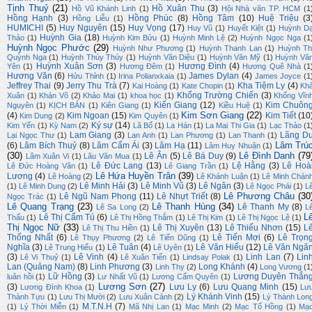
Tịnh Thuỷ
(21)
Hồ Xuân Thu
(3)
Hồ Vũ Khánh Linh
(1)
Hội Nhà văn TP. HCM
(1
Hồng Hạnh
(3)
Hồng Phúc
(8)
Hồng Tâm
(10)
Huệ Triệu
(3
Hồng Liễu
(1)
HUMICHI
(5)
Huy Nguyên
(15)
Huy Vọng
(17)
Huy Vũ
(1)
Huyết Kiệt
(1)
Huỳnh D
Huỳnh Gia
(18)
Thảo
(1)
Huỳnh Kim Bửu
(1)
Huỳnh Minh Lệ
(2)
Huỳnh Ngọc Nga
(1
Huỳnh Ngọc Phước
(29)
Huỳnh Như Phương
(1)
Huỳnh Thanh Lan
(1)
Huỳnh Th
Quỳnh Nga
(1)
Huỳnh Thúy Thúy
(1)
Huỳnh Văn Diệu
(1)
Huỳnh Văn Mỹ
(1)
Huỳnh Vă
Huỳnh Xuân Sơn
(3)
Hương Đình
(4)
Yên
(1)
Hương Đêm
(1)
Hương Quê Nhà
(1
Hương Văn
(6)
James Dylan
(4)
Hửu Thỉnh
(1)
Irina Polianxkaia
(1)
James Joyce
(1
Jeffrey Thai
(9)
Jerry Thu Trà
(7)
Kha Tiệm Ly
(4)
Kai Hoàng
(1)
Kate Chopin
(1)
Kh
Khổng Trường Chiến
(3)
Xuân
(1)
Khán Võ
(2)
Khảo Mai
(1)
khoa học
(1)
Khổng Vĩn
Kiến Giang
(12)
Kim Chuôn
Nguyên
(1)
KỊCH BẢN
(1)
Kiên Giang
(1)
Kiều Huệ
(1)
Kim Sơn Giang
(22)
(4)
Kim Ngoan
(15)
Kim Tiết
(10
Kim Dung
(2)
Kim Quyên
(1)
Ký sự
(14)
Kim Yến
(1)
Kỳ Nam
(2)
Lã Bố
(1)
La Hán
(1)
La Mai Thi Gia
(1)
Lạc Thảo
(1
Lam Giang
(3)
Lãng D
Lại Ngọc Thư
(1)
Lan Anh
(1)
Lan Phương
(1)
Lan Thanh
(1)
Lâm Trú
(6)
Lâm Bích Thuỷ
(8)
Lâm Cẩm Ái
(3)
Lâm Hạ
(11)
Lâm Huy Nhuận
(1)
(30)
Lê Đình Danh
(79
Lê Ân
(5)
Lê Bá Duy
(9)
Lâm Xuân Vi
(1)
Lâu Văn Mua
(1)
Lê Đức Lang
(13)
Lệ Hằng
(3)
Lê Hoà
Lê Đức Hoàng Vân
(1)
Lê Giang Trần
(1)
Lê Hứa Huyền Trân
(39)
Lương
(4)
Lê Hoàng
(2)
Lê Khánh Luận
(1)
Lê Minh Chán
Lê Minh Hải
(3)
Lê Minh Vũ
(3)
Lê Ngân
(3)
(1)
Lê Minh Dung
(2)
Lê Ngọc Phái
(1)
L
Lê Phương Châu
(30
Lê Ngũ Nam Phong
(11)
Lê Nhựt Triết
(8)
Ngọc Trác
(1)
Lê Quang Trạng
(23)
Lê Thanh Hùng
(34)
Lê Thanh My
(8)
Lê Sa Long
(2)
L
L
Lê Thị Cẩm Tú
(6)
Thấu
(1)
Lê Thị Hồng Thắm
(1)
Lê Thị Kim
(1)
Lê Thị Ngọc Lệ
(1)
Thị Ngọc Nữ
(33)
Lê Thị Xuyên
(13)
Lê Thiếu Nhơn
(15)
L
Lê Thị Thu Hiền
(1)
Thống Nhất
(6)
Lê Tiến Mợi
(6)
Lê Trọn
Lê Thụy Phương
(2)
Lê Tiến Dũng
(1)
Nghĩa
(3)
Lê Tuân
(4)
Lê Văn Hiếu
(12)
Lê Văn Ngă
Lê Trung Hiếu
(1)
Lê Uyên
(1)
(3)
Lê Vinh
(4)
Linh Lan
(7)
Lin
Lê Vi Thuỷ
(1)
Lê Xuân Tiến
(1)
Lindsay Polak
(1)
Lan (Quảng Nam)
(8)
Linh Phương
(3)
Long Khánh
(4)
Linh Thy
(2)
Long Vương
(1
Lữ Hồng
(3)
Lương Duyên Thắn
luân hồi
(1)
Lư Nhất Vũ
(1)
Lương Cẩm Quyên
(1)
Lương Sơn
(27)
(3)
Lưu Ly
(6)
Lưu Quang Minh
(15)
Lương Đình Khoa
(1)
Lư
Lý Khánh Vinh
(15)
Thành Tựu
(1)
Lưu Thị Mười
(2)
Lưu Xuân Cảnh
(2)
Lý Thành Lon
M.T.N.H
(7)
(1)
Lý Thời Miễn
(1)
Mã Nhị Lan
(1)
Mạc Minh
(2)
Mạc Tố Hồng
(1)
Mạ