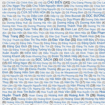
CHỦ BIÊN
(141)
(1)
Chí Anh
(1)
Chính Đức
(1)
chủ
(1)
Chu Giang Phong
(1)
Chu La
Chu Ngạn Thư
(10)
Chu Trầm Nguyên Minh
(16)
(2)
Chu Vương Miện
(1)
Chúa Sơ
Cỏ Dại
(7)
Lâm
(1)
covid 19
(1)
Công Nguyễn
(1)
Cơ Xương
(1)
Cúc Dương
(1)
Cuộc th
CỬA SỔ VĂN HÓA
(6)
văn chương
(1)
Dạ Ngân
(1)
Dã Phong Bình
(2)
Dã Phương
(1
DỌC ĐƯỜN
Diệp Linh
(18)
Dino Buzzati
(3)
Dạ Thảo
(2)
Dạ Thy
(1)
Diệp Uy
(1)
(29)
Dung Thị Vân
(28)
Duy Phạm
(6)
Du Tử Lê
(1)
Duy Bằng
(1)
Dương Diệu Min
Dương Hằng
(7)
Dương Kim Nhi
(4
(1)
Dương Đăng Huệ
(1)
Dương Hải Yến
(2)
Dương Thành Thái
(3)
Dương Kim Thoa
(1)
Dương Phương Vinh
(1)
Dương Thị Yế
Dương Xuân Triều
(6)
Dzạ Lữ Kiều
(6)
Đàm Lan
(17)
Trinh
(2)
Đan Ngọc
(2)
đạ
Đào Phạ
đức
(2)
Đào Hiền
(2)
Đào Hữu Thức
(2)
Đào Khương
(2)
Đào Minh Hiệp
(2)
Thuỳ Trang
(82)
Đào Thanh Hoà
(14)
Đào Quang Bắc
(1)
Đào Quý Thạnh
(1)
Đà
Đào Văn Đạt
(31)
Đào Thị Thu Hiền
(3)
Đào Viết Bửu
(7)
Thị Quý Thanh
(1)
Đặn
Đặng Quốc Khán
Châu Long
(1)
Đặng Diệu Thoa
(1)
Đăng Đăng
(1)
Đăng Huỳnh
(1)
(8)
Đặng Quý Địch
(3)
Đặng Tấn Tới
(2)
Đặng Thị Hoa
(2)
Đặng Thị Xuân
(1)
Đặn
Đặng Tường Vy
(3)
Đặn
Toán
(1)
Đăng Trình
(1)
Đặng Văn Sử
(1)
Đặng Việt Trinh
(1)
Xuân Xuyến
(9)
Đin
ĐIỂM BÁO
(2)
Điêu Thuyền
(1)
Đinh Lốc
(2)
Đình Thậm
(1)
Vương Khanh
(4)
Đoàn Thị Minh Hiệp
(4)
Đoàn Khương Duy
(1)
Đoàn Tình
(1)
Đoà
ĐỌC SÁCH
(30)
Đỗ Chiến Thắng
(6)
Đỗ Duy Hoàn
Tuyết Thu
(1)
Đoản văn
(1)
(15)
Đỗ Hồng Ngọc
(5)
Đỗ KIm Dung
(1)
Đỗ Phu
(1)
Đỗ Quyên
(2)
Đỗ Tâm Linh
(1)
Đ
Tấn Đạt
(2)
Đỗ Thị Kim Hải
(2)
Đỗ Trúc Hàn
(1)
Đỗ Văn Tiến
(1)
Đỗ Xuân Phương
(1)
Đứ
Đức Tiên
(3)
Elena Pucillo Truong
(6)
Gian
Linh
(1)
gan jing world
(1)
Ghi chép
(2)
Đình
(8)
Giang Hiền Sơn
(6)
Giáo dục
(1)
Guy de Maupassant
(1)
Hà Đoàn
(2)
Hạ L
Hạ Thi
(3)
(1)
Hà Nguyên
(2)
Hà Nhi
(1)
Hà Nhữ Uyên
(2)
Hà Phi Phượng
(1)
Hà Thị Th
Hải Miên
(3)
Hả
Hằng
(1)
Hà Tùng Sơn
(1)
Hải Điểu
(1)
Hải Phong
(2)
Hải Thăng
(1)
Thuỵ
(6)
Hàn Du Tử
(17)
Hải Yến
(2)
Hàm Sơn
(1)
Hàn Dã Thảo
(2)
Hàn Hữu Yên
(1
Hàn Phong Vũ
(19)
Hàn Lâm
(1)
Hãn Nguyên Nguyễn Nhã
(1)
Hàn Nguyệt
(1)
Hàn Tí
(1)
Hạng Vũ
(1)
Hậu Cốc Ngang
(1)
Hậu Đậu
(1)
Hiếu Dũng
(1)
Hoa Hướng Dương
(1
Hoà
Hoa Tím Buồn
(4)
Hoà Văn
(10)
Hoa Mai
(2)
Hoa Tuyết
(2)
Hoa Xuyến Chi
(1)
Huyền Thanh
(53)
Hoàng Anh 79
(26)
Hoàn
Hoàng Anh
(6)
Hoan Giang
(1)
Chẩm
(53)
Hoàng Giao
(4)
Hoàng Hạ Miê
Hoàng Chẫm
(1)
Hoàng Đình Quang
(2)
(6)
Hoàng Khánh Duy
(5)
Hoàng Hữu
(1)
Hoàng Kim
(1)
Hoàng Kim Chi
(1)
Hoàng Ki