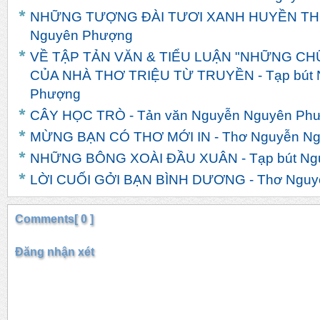
NHỮNG TƯỢNG ĐÀI TƯƠI XANH HUYỀN THOẠ
Nguyên Phượng
VỀ TẬP TẢN VĂN & TIỂU LUẬN "NHỮNG CH
CỦA NHÀ THƠ TRIỆU TỪ TRUYỀN - Tạp bút 
Phượng
CÂY HỌC TRÒ - Tản văn Nguyễn Nguyên Ph
MỪNG BẠN CÓ THƠ MỚI IN - Thơ Nguyễn N
NHỮNG BÔNG XOÀI ĐẦU XUÂN - Tạp bút Ng
LỜI CUỐI GỞI BẠN BÌNH DƯƠNG - Thơ Nguy
Comments[ 0 ]
Đăng nhận xét