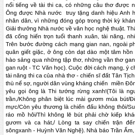
nổi tiếng về tài thi ca, có những câu thơ được n
Ông được Nhà nước truy tặng danh hiệu Anh hu
nhân dân, vì những đóng góp trong thời kỳ khá
Giải thưởng Nhà nước về văn học nghệ thuật. Th
đã cống hiến trọn tuổi thanh xuân, tài năng, nhi
Trên bước đường cách mạng gian nan, ngoài ph
quân giết giặc, ở ông còn dạt dào một tâm hồn 
hào sảng qua những tập thơ, những vần thơ gan r
gan ruột - TC Văn học). Cuộc đời cách mạng, ý c
tài năng thi ca của nhà thơ - chiến sĩ đất Tân Tị
thù nể sợ, người dân vùng kháng chiến miền Đôn
yêu gọi ông là Thi tướng rừng xanh!(Tôi là 
trần,/Không phân biệt lúc mài gươm múa bút/Đờ
mực/Còn yêu thương là chiến đấu không thôi/S
ráo mồ hôi/Thì không lẽ bút phải chờ kiếp kh
gươm và ca hát,/ Lòng ta say chiến trận đế
sôngxanh - Huỳnh Văn Nghệ). Nhà báo Trần Ấm