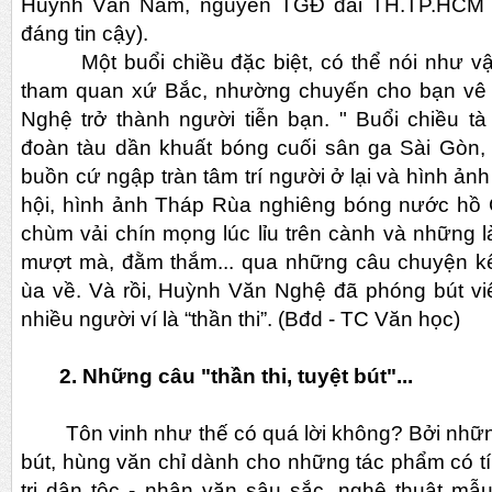
Huỳnh Văn Nam, nguyên TGĐ đài TH.TP.HCM c
đáng tin cậy).
Một buổi chiều đặc biệt, có thể nói như vậy
tham quan xứ Bắc, nhường chuyến cho bạn v
Nghệ trở thành người tiễn bạn. " Buổi chiều t
đoàn tàu dần khuất bóng cuối sân ga Sài Gòn
buồn cứ ngập tràn tâm trí người ở lại và hình ản
hội, hình ảnh Tháp Rùa nghiêng bóng nước hồ
chùm vải chín mọng lúc lỉu trên cành và những 
mượt mà, đằm thắm... qua những câu chuyện k
ùa về. Và rồi, Huỳnh Văn Nghệ đã phóng bút v
nhiều người ví là “thần thi”. (Bđd - TC Văn học)
2. Những câu "thần thi, tuyệt bút"...
Tôn vinh như thế có quá lời không? Bởi những c
bút, hùng văn chỉ dành cho những tác phẩm có tính
trị dân tộc - nhân văn sâu sắc, nghệ thuật mẫu