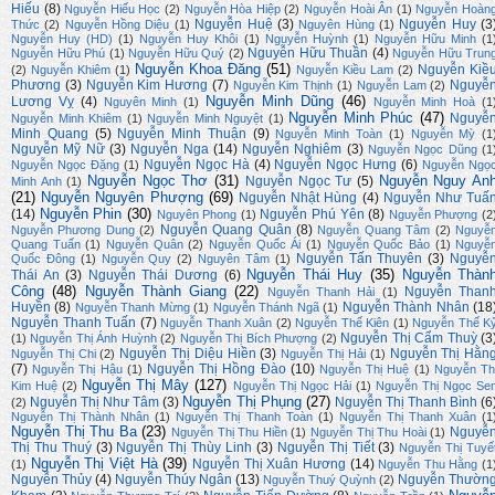
Hiếu
(8)
Nguyễn Hiếu Học
(2)
Nguyễn Hòa Hiệp
(2)
Nguyễn Hoài Ân
(1)
Nguyễn Hoàn
Nguyễn Huệ
(3)
Nguyễn Huy
(3
Thức
(2)
Nguyễn Hồng Diệu
(1)
Nguyên Hùng
(1)
Nguyễn Huy (HD)
(1)
Nguyễn Huy Khôi
(1)
Nguyễn Huỳnh
(1)
Nguyễn Hữu Minh
(1
Nguyễn Hữu Thuần
(4)
Nguyễn Hữu Phú
(1)
Nguyễn Hữu Quý
(2)
Nguyễn Hữu Trun
Nguyễn Khoa Đăng
(51)
Nguyễn Kiề
(2)
Nguyễn Khiêm
(1)
Nguyễn Kiều Lam
(2)
Phương
(3)
Nguyễn Kim Hương
(7)
Nguyễ
Nguyễn Kim Thịnh
(1)
Nguyễn Lam
(2)
Nguyễn Minh Dũng
(46)
Lương Vỵ
(4)
Nguyên Minh
(1)
Nguyễn Minh Hoà
(1
Nguyễn Minh Phúc
(47)
Nguyễ
Nguyễn Minh Khiêm
(1)
Nguyễn Minh Nguyệt
(1)
Minh Quang
(5)
Nguyễn Minh Thuận
(9)
Nguyễn Minh Toàn
(1)
Nguyễn Mỳ
(1
Nguyễn Mỹ Nữ
(3)
Nguyễn Nga
(14)
Nguyễn Nghiêm
(3)
Nguyễn Ngọc Dũng
(1
Nguyễn Ngọc Hà
(4)
Nguyễn Ngọc Hưng
(6)
Nguyễn Ngọc Đặng
(1)
Nguyễn Ngọ
Nguyễn Ngọc Thơ
(31)
Nguyễn Nguy An
Nguyễn Ngọc Tư
(5)
Minh Anh
(1)
(21)
Nguyễn Nguyên Phượng
(69)
Nguyễn Nhật Hùng
(4)
Nguyễn Như Tuấ
Nguyễn Phin
(30)
(14)
Nguyễn Phú Yên
(8)
Nguyên Phong
(1)
Nguyễn Phượng
(2
Nguyễn Quang Quân
(8)
Nguyễn Phương Dung
(2)
Nguyễn Quang Tâm
(2)
Nguyễ
Quang Tuấn
(1)
Nguyễn Quân
(2)
Nguyễn Quốc Ái
(1)
Nguyễn Quốc Bảo
(1)
Nguyễ
Nguyễn Tấn Thuyên
(3)
Nguyễ
Quốc Đông
(1)
Nguyễn Quy
(2)
Nguyên Tâm
(1)
Nguyễn Thái Huy
(35)
Nguyễn Thàn
Thái An
(3)
Nguyễn Thái Dương
(6)
Công
(48)
Nguyễn Thành Giang
(22)
Nguyễn Than
Nguyễn Thanh Hải
(1)
Huyền
(8)
Nguyễn Thành Nhân
(18
Nguyễn Thanh Mừng
(1)
Nguyễn Thánh Ngã
(1)
Nguyễn Thanh Tuấn
(7)
Nguyễn Thanh Xuân
(2)
Nguyễn Thế Kiên
(1)
Nguyễn Thế K
Nguyễn Thị Cẩm Thuỳ
(3
(1)
Nguyễn Thị Ánh Huỳnh
(2)
Nguyễn Thị Bích Phượng
(2)
Nguyễn Thị Diệu Hiền
(3)
Nguyễn Thị Hằn
Nguyễn Thị Chi
(2)
Nguyễn Thị Hải
(1)
(7)
Nguyễn Thị Hồng Đào
(10)
Nguyễn Thị Hậu
(1)
Nguyễn Thị Huệ
(1)
Nguyễn Th
Nguyễn Thị Mây
(127)
Kim Huệ
(2)
Nguyễn Thị Ngọc Hải
(1)
Nguyễn Thị Ngọc Se
Nguyễn Thị Phụng
(27)
Nguyễn Thị Như Tâm
(3)
Nguyễn Thị Thanh Bình
(6
(2)
Nguyễn Thị Thành Nhân
(1)
Nguyễn Thị Thanh Toàn
(1)
Nguyễn Thị Thanh Xuân
(1
Nguyễn Thị Thu Ba
(23)
Nguyễ
Nguyễn Thị Thu Hiền
(1)
Nguyễn Thị Thu Hoài
(1)
Thị Thu Thuý
(3)
Nguyễn Thị Thùy Linh
(3)
Nguyễn Thị Tiết
(3)
Nguyễn Thị Tuyế
Nguyễn Thị Việt Hà
(39)
Nguyễn Thị Xuân Hương
(14)
(1)
Nguyễn Thu Hằng
(1
Nguyễn Thủy
(4)
Nguyễn Thúy Ngân
(13)
Nguyễn Thườn
Nguyễn Thuý Quỳnh
(2)