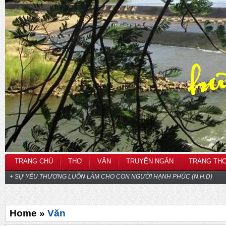
TRANG CHỦ
THƠ
VĂN
TRUYỆN NGẮN
TRANG TH
+ SỰ YÊU THƯƠNG LUÔN LÀM CHO CON NGƯỜI HẠNH PHÚC (N.H.D)
Home »
Văn