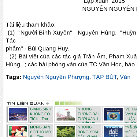
Lập xuân 2015
NGUYỄN NGUYÊN PHƯ
Tài liệu tham khảo:
(1) "Người Bình Xuyên" - Nguyên Hùng, "Huỳnh 
Tác
phẩm" - Bùi Quang Huy.
(2) Bài viết của các tác giả Trần Ấm, Phạm
Hùng...; các bài phỏng vấn của TC Văn Học, bá
Tags:
Nguyễn Nguyên Phượng
,
TẠP BÚT
,
Văn
GIÁNG SINH
NHỮNG
VỀ TẬ
KHÔNG CỔ
TƯỢNG ĐÀI
VĂN &
TÍCH - Thơ
TƯƠI XANH
LUẬN
N...
HUYỀN TH...
"NHỮN
MỪNG BẠN
NHỮNG
“Mã độ
CÓ THƠ MỚI
BÔNG XOÀI
thù” – 