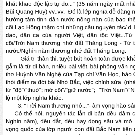
khát khao độc lập tự do..." (35 năm ngày mất n
Bùi Quang Huy) vv..vv. Đó là lớp nghĩa dễ dàng n
hưởng tâm tình dân nước nồng nàn của bao thế 
cõi Lạc Hồng thậm chí những câu nguyên tác/ di
dao, dân ca của người Việt, dân tộc Việt...
cõi/Trời Nam thương nhớ đất Thăng Long - Từ
nước/Nghìn năm thương nhớ đất Thăng Long.
Giá trị thần thi, tuyệt bút hoàn toàn được khă
gẫm là từ dị bản, nhiều bài viết, bài phỏng vấn
thơ Huỳnh Văn Nghệ của Tạp chí Văn Học, báo Q
thời điểm ra đời bài Nhớ Bắc, việc chỉnh sửa (n
từ "độ"/"thuở"; mở cõi"/"giữ nước"; "Trời Nam"/"N
lộ một lớp nghĩa khác.
3. "Trời Nam thương nhớ..."- âm vọng hào sả
Có thể nói, nguyên tác lẫn dị bản đều đậm c
Nghìn năm), đều đắt, đều hay đọng sâu và mơ
vọng quốc của lớp người con đất Bắc Nam tiến