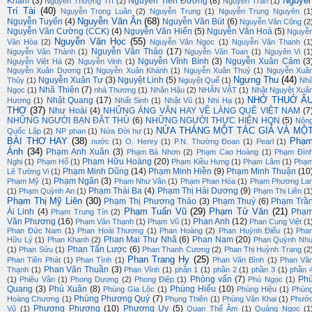
Nguyễ
Kham
(3)
Nguyễn Tiến Đường
(8)
Nguyễn Thượng Trí
(2)
Nguyễn Trần
(1)
Trí Tài
(40)
Nguyễn Trọng Luân
(2)
Nguyễn Trung
(1)
Nguyễn Trung Nguyên
(1
Nguyễn Văn Ân
(68)
Nguyễn Tuyển
(4)
Nguyễn Văn Bút
(6)
Nguyễn Văn Công
(2
Nguyễn Văn Cường (CCK)
(4)
Nguyễn Văn Hiến
(5)
Nguyễn Văn Hoà
(5)
Nguyễ
Nguyễn Văn Học
(55)
Văn Hòa
(2)
Nguyễn Văn Ngọc
(1)
Nguyễn Văn Thanh
(1
Nguyễn Văn Thảo
(17)
Nguyễn Văn Thành
(1)
Nguyễn Văn Toan
(1)
Nguyên Vi
(1
Nguyễn Vĩnh Bình
(3)
Nguyễn Xuân Cảm
(3
Nguyễn Việt Hà
(2)
Nguyễn Vinh
(1)
Nguyễn Xuân Dương
(1)
Nguyễn Xuân Khánh
(1)
Nguyễn Xuân Thuỷ
(1)
Nguyễn Xuâ
Ngưng Thu
(44)
Nguyễn Xuân Tư
(3)
Nguyệt Linh
(5)
Thủy
(1)
Nguyệt Quế
(1)
Nh
Nhã Thiên
(7)
Ngọc
(1)
nhà Thương
(1)
Nhân Hậu
(2)
NHÂN VẬT
(1)
Nhật Nguyệt Xuâ
NHỚ THUỞ Ấ
Nhật Quang
(17)
Hương
(1)
Nhất Sinh
(1)
Nhật Vũ
(1)
Nhi Hạ
(1)
THƠ
(37)
Như Hoài
(4)
NHỮNG ÁNG VĂN HAY VỀ LÀNG QUÊ VIỆT NAM
(7
NHỮNG NGƯỜI BẠN ĐÂT THỦ
(6)
NHỮNG NGƯỜI THỰC HIỆN HQN
(5)
Nôn
NỬA THÁNG MỘT TÁC GIẢ VÀ MỘ
Quốc Lập
(2)
NP phan
(1)
Nửa Đời hư
(1)
BÀI THƠ HAY
(38)
Phạ
nước
(1)
O. Henry
(1)
P.N. Thường Đoan
(1)
Pearl
(1)
Ánh
(34)
Phạm Anh Xuân
(3)
Phạm Bá Nhơn
(2)
Phạm Cao Hoàng
(1)
Phạm Đìn
Phạm Hữu Hoàng
(20)
Nghi
(1)
Phạm Hổ
(1)
Phạm Kiều Hưng
(1)
Phạm Lâm
(1)
Phạ
Phạm Minh Dũng
(14)
Phạm Minh Hiền
(9)
Phạm Minh Thuận
(10
Lê Tường Vi
(1)
Phạm Ngân
(3)
Phạm Mỹ
(1)
Phạm Như Vân
(1)
Phạm Phan Hòa
(1)
Phạm Phương La
Phạm Thái Ba
(4)
Phạm Thị Hải Dương
(9)
(1)
Phạm Quỳnh An
(1)
Phạm Thị Liên
(1
Phạm Thị Mỹ Liên
(30)
Phạm Thị Phương Thảo
(3)
Phạm Thuý
(6)
Phạm Trầ
Phạm Tuấn Vũ
(29)
Phạm Tử Văn
(21)
Ái Linh
(4)
Phạ
Phạm Trung Tín
(2)
Văn Phương
(16)
Phan Anh
(12)
Phạm Văn Thạnh
(1)
Phạm Vũ
(1)
Phan Cung Việt
(1
Phan Đức Nam
(1)
Phan Hoài Thương
(1)
Phan Hoàng
(2)
Phan Huỳnh Điểu
(1)
Pha
Phan Mai Thư Nhã
(6)
Phan Nam
(20)
Hữu Lý
(1)
Phan Khanh
(2)
Phan Quỳnh Nh
Phan Tấn Lược
(6)
(1)
Phan Sửu
(1)
Phan Thanh Cương
(2)
Phan Thị Huỳnh Trang
(2
Phan Trang Hy
(25)
Phan Tiên Phát
(1)
Phan Tình
(1)
Phan Văn Bình
(1)
Phan Vă
Phan Văn Thuần
(3)
Thạnh
(1)
Phan Vĩnh
(1)
phần 1
(1)
phần 2
(1)
phần 3
(1)
phần 
Phỏng vấn
(7)
Ph
(1)
Phiêu Vân
(1)
Phong Dương
(2)
Phong Điệp
(1)
Phú Ngọc
(1)
Quang
(3)
Phú Xuân
(8)
Phùng Hiếu
(10)
Phùng Gia Lộc
(1)
Phùng Hiệu
(1)
Phùn
Phùng Phương Quý
(7)
Hoàng Chương
(1)
Phụng Thiên
(1)
Phùng Văn Khai
(1)
Phướ
Phương Phương
(10)
Phương Uy
(5)
Vũ
(1)
Quan Thế Âm
(1)
Quảng Ngọc
(1