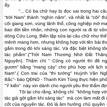
ấy.
"... Có ba chữ hay bị đọc sai trong hai câu n
“trời Nam” thành “nghìn năm”, và nhất là “cõi” th
cõi giang sơn, vùng lãnh thổ, công nghiệp mở m
bao đời tiền nhân, những con người ra đi từ s
dòng Cửu Long. Biên tập sửa lại câu chữ như thế
mênh mang hơn, nhưng không hợp với tên bài thơ 
gắm trong đó khi sáng tác. Và đặc biệt không t
tác phẩm".("Trời Nam Thương Nhớ Đất Thă
Nguyên). Thậm chí " Cũng có người thì đề n
gươm” bằng “mang cày” cho phù hợp với lịch 
Nam".( Con trai của "thi tướng" Huỳnh Văn Nghê
Bắc"- báo QĐND - Thanh Kim Tùng thực hiện phỏ
"Ý kiến" này xin dành cho người yêu thơ thẩm đị
Tôi lại cho rằng, không chỉ "không hợp với 
tác giả gởi gắm khi sáng tác" mà còn làm mất đi
cốt của nguyên tác. Đó là âm hưởng chủ quyền - 