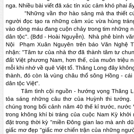
nga. Nhiều bài viết đã xác tín xúc cảm khó phai ấy
"Những vần thơ hào sảng mà tha thiết cư
người đọc tạo ra những cảm xúc vừa hùng trán
vào dòng máu đang cuộn chảy trong tim những ng
dân tộc". (Bđd - Hoài Nguyễn). Nhà phê bình văn h
Nội Phạm Xuân Nguyên trên báo Văn Nghệ T
nhận: "Tâm tư của nhà thơ đã thành tâm tư chu
đất Việt phương Nam, hơn thế, của muôn triệu n
mỗi khi nhớ về quê Việt tổ. Thăng Long đây khôn
thành, đó còn là vùng châu thổ sông Hồng - cái 
dân tộc Việt".
Tâm tình cội nguồn - hướng vọng Thăng Long
tỏa sáng những câu thơ của Huỳnh thi tướng. K
chúng trong bối cảnh năm 40 thế kỉ trước, nước Viê
trong không khí bi tráng của cuộc Nam Kỳ khởi 
đặt trong thời kỳ "miền Đông gian lao mà anh 
giấc mơ đẹp "giấc mơ chiến trận của những ngườ