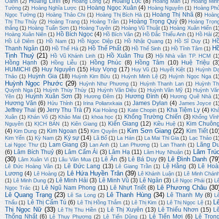
Hoàng Linh
(6)
Hoàng Lộc
(8)
Oanh
(2)
Hoàng Long
(2)
Hoàng Mẫn
(1)
Hoàng Min
Hoàng Ngọc Xuân
(4)
Tường
(2)
Hoàng Nghĩa Lược
(1)
Hoàng Nguyên
(1)
Hoàng Ph
Hoàng Thị Nhã
(8)
Ngọc Tường
(1)
Hoàng Thảo Chi
(1)
Hoàng Thị Bích Hà
(1)
Hoàn
Hoàng Trọng Quý
(9)
Thị Thu Thủy
(2)
Hoàng Trang
(1)
Hoàng Trần
(1)
Hoàng Trọn
thắng
(1)
Hoàng Tuấn Sơn
(1)
Hoàng Tuyên
(2)
Hoàng Vũ Thuật
(1)
Hoàng Xuân Hiến
(1
Hồ Bích Ngọc
(4)
Hoàng Xuân Niên
(1)
Hồ Bích Vân
(2)
Hồ Đắc Thiếu Anh
(1)
Hồ Hải
(2
H
Hồ Lê Diêm
(1)
Hồ Nam
(1)
Hồ Ngọc Diệp
(1)
Hồ Nhật Quang
(1)
Hồ Sĩ Duy
(1)
H
Thanh Ngân
(10)
Hồ Thế Phất
(3)
Hồ Thế Hà
(2)
Hồ Thế Sinh
(1)
Hồ Tĩnh Tâm
(1)
Tịnh Thuỷ
(21)
Hồ Xuân Thu
(3)
Hồ Vũ Khánh Linh
(1)
Hội Nhà văn TP. HCM
(1
Hồng Hạnh
(3)
Hồng Phúc
(8)
Hồng Tâm
(10)
Huệ Triệu
(3
Hồng Liễu
(1)
HUMICHI
(5)
Huy Nguyên
(15)
Huy Vọng
(17)
Huy Vũ
(1)
Huyết Kiệt
(1)
Huỳnh D
Huỳnh Gia
(18)
Thảo
(1)
Huỳnh Kim Bửu
(1)
Huỳnh Minh Lệ
(2)
Huỳnh Ngọc Nga
(1
Huỳnh Ngọc Phước
(29)
Huỳnh Như Phương
(1)
Huỳnh Thanh Lan
(1)
Huỳnh Th
Quỳnh Nga
(1)
Huỳnh Thúy Thúy
(1)
Huỳnh Văn Diệu
(1)
Huỳnh Văn Mỹ
(1)
Huỳnh Vă
Huỳnh Xuân Sơn
(3)
Hương Đình
(4)
Yên
(1)
Hương Đêm
(1)
Hương Quê Nhà
(1
Hương Văn
(6)
James Dylan
(4)
Hửu Thỉnh
(1)
Irina Polianxkaia
(1)
James Joyce
(1
Jeffrey Thai
(9)
Jerry Thu Trà
(7)
Kha Tiệm Ly
(4)
Kai Hoàng
(1)
Kate Chopin
(1)
Kh
Khổng Trường Chiến
(3)
Xuân
(1)
Khán Võ
(2)
Khảo Mai
(1)
khoa học
(1)
Khổng Vĩn
Kiến Giang
(12)
Kim Chuôn
Nguyên
(1)
KỊCH BẢN
(1)
Kiên Giang
(1)
Kiều Huệ
(1)
Kim Sơn Giang
(22)
(4)
Kim Ngoan
(15)
Kim Tiết
(10
Kim Dung
(2)
Kim Quyên
(1)
Ký sự
(14)
Kim Yến
(1)
Kỳ Nam
(2)
Lã Bố
(1)
La Hán
(1)
La Mai Thi Gia
(1)
Lạc Thảo
(1
Lam Giang
(3)
Lãng D
Lại Ngọc Thư
(1)
Lan Anh
(1)
Lan Phương
(1)
Lan Thanh
(1)
Lâm Trú
(6)
Lâm Bích Thuỷ
(8)
Lâm Cẩm Ái
(3)
Lâm Hạ
(11)
Lâm Huy Nhuận
(1)
(30)
Lê Đình Danh
(79
Lê Ân
(5)
Lê Bá Duy
(9)
Lâm Xuân Vi
(1)
Lâu Văn Mua
(1)
Lê Đức Lang
(13)
Lệ Hằng
(3)
Lê Hoà
Lê Đức Hoàng Vân
(1)
Lê Giang Trần
(1)
Lê Hứa Huyền Trân
(39)
Lương
(4)
Lê Hoàng
(2)
Lê Khánh Luận
(1)
Lê Minh Chán
Lê Minh Hải
(3)
Lê Minh Vũ
(3)
Lê Ngân
(3)
(1)
Lê Minh Dung
(2)
Lê Ngọc Phái
(1)
L
Lê Phương Châu
(30
Lê Ngũ Nam Phong
(11)
Lê Nhựt Triết
(8)
Ngọc Trác
(1)
Lê Quang Trạng
(23)
Lê Thanh Hùng
(34)
Lê Thanh My
(8)
Lê Sa Long
(2)
L
L
Lê Thị Cẩm Tú
(6)
Thấu
(1)
Lê Thị Hồng Thắm
(1)
Lê Thị Kim
(1)
Lê Thị Ngọc Lệ
(1)
Thị Ngọc Nữ
(33)
Lê Thị Xuyên
(13)
Lê Thiếu Nhơn
(15)
L
Lê Thị Thu Hiền
(1)
Thống Nhất
(6)
Lê Tiến Mợi
(6)
Lê Trọn
Lê Thụy Phương
(2)
Lê Tiến Dũng
(1)