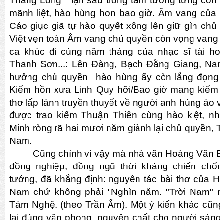
Thăng Long" lặn sâu trong tâm tưởng từng con d
mãnh liệt, hào hùng hơn bao giờ. Âm vang của
Cáo giục giã tự hào quyết xông lên giữ gìn ch
Việt vẹn toàn Âm vang chủ quyền còn vọng vang
ca khúc đi cùng năm tháng của nhạc sĩ tài 
Thanh Sơn...: Lên Đàng, Bạch Đằng Giang, Na
hưởng chủ quyền hào hùng ấy còn lắng đọng ơ
Kiếm hồn xưa Linh Quy hỡi/Bao giờ mang kiếm
thơ lấp lánh truyền thuyết về người anh hùng áo 
được trao kiếm Thuận Thiên cùng hào kiệt, n
Minh ròng rã hai mươi năm giành lại chủ quyền, 
Nam.
Cũng chính vì vậy mà nhà văn Hoàng Văn B
đồng nghiệp, đồng ngũ thời kháng chiến chô
tướng, đã khẳng định: nguyên tác bài thơ của H
Nam chứ không phải "Nghìn năm. "Trời Nam" m
Tám Nghệ. (theo Trần Ấm). Một ý kiến khác cũng 
lại đúng văn phong, nguyên chất cho người sáng 