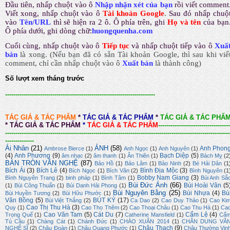
Đầu tiên, nhấp chuột vào ô
Nhập nhận xét của bạn
rồi viết comment
Viết xong, nhấp chuột vào ô
Tài khoản Google
.
Sau đó nhấp chuộ
vào
Tên/URL
thì sẽ hiện ra 2 ô. Ô phía trên, ghi
Họ và tên
của bạn
Ô phía dưới, ghi dòng chữ:
huongquenha.com
Cuối cùng, nhấp chuột vào ô
Tiếp tục
và nhấp chuột tiếp vào ô
Xuấ
bản
là xong.
(Nếu bạn đã có sẵn Tài khoản Google, thì sau khi viế
comment, chỉ cần nhấp chuột vào ô
Xuất bản
là thành công
)
Số lượt xem tháng trước
-------------------------------------------------------------------------
TÁC GIẢ & TÁC PHẨM
*
TÁC GIẢ & TÁC PHẨM
*
TÁC GIẢ & TÁC PHẨ
*
TÁC GIẢ & TÁC PHẨM
*
TÁC GIẢ & TÁC PHẨM
-----------------------------------
-------------------------------------------------------------------------------------------------------------
--------------
Ái Nhân
(21)
ẢNH
(58)
Anh Phon
Ambrose Bierce
(1)
Anh Ngọc
(1)
Anh Nguyên
(1)
(4)
Anh Phương
(9)
Bạch Diệp
(5)
âm nhạc
(2)
âm thanh
(1)
Ân Thiên
(1)
Bách Mỵ
(2
BÀN TRÒN VĂN NGHỆ
(87)
Bảo Hồ
(1)
Bảo Lâm
(1)
Bảo Ninh
(2)
Bé Hải Dân
(1
Bích Ái
(3)
Bích Lê
(4)
Bình Địa Mộc
(3)
Bích Ngọc
(1)
Bích Vân
(2)
Bình Nguyên
(1
Bobby Nam Giang
(3)
Bình Nguyên Trang
(2)
binh pháp
(1)
Bình Tâm
(1)
Bùi Anh Sắ
Bùi Đức Ánh
(66)
Bùi Hoài Vân
(5
(1)
Bùi Công Thuấn
(1)
Bùi Danh Hải Phong
(1)
Bùi Nguyên Bằng
(25)
Bùi Nhựa
(4)
Bù
Bùi Huyền Tương
(2)
Bùi Hữu Phước
(1)
Văn Bồng
(5)
BÚT KÝ
(17)
Bùi Việt Thắng
(2)
Ca Dao
(2)
Cao Duy Thảo
(1)
Cao Ki
Cao Thị Thu Hà
(3)
Quy
(1)
Cao Thọ Thêm
(2)
Cao Thoại Châu
(1)
Cao Thu Hà
(1)
Ca
Cao Văn Tam
(5)
Cát Du
(7)
Cẩm Lệ
(4)
Trọng Quế
(1)
Catherine Mansfield
(1)
Cẩ
Tú Cầu
(1)
Chàng Cát
(1)
Chánh Đức
(1)
CHÀO XUÂN 2014
(1)
CHÂN DUNG VĂ
Châu Thạch
(9)
NGHỆ SĨ
(2)
Châu Đoàn
(1)
Châu Quang Phước
(1)
Châu Thường Vin