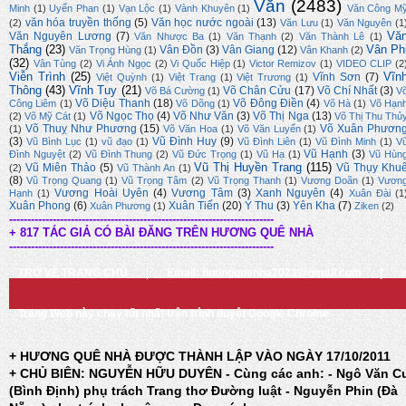
Văn
(2483)
Minh
(1)
Uyển Phan
(1)
Vạn Lộc
(1)
Vành Khuyên
(1)
Văn Công M
văn hóa truyền thống
(5)
Văn học nước ngoài
(13)
(2)
Văn Lưu
(1)
Văn Nguyên
(1
Vă
Văn Nguyên Lương
(7)
Văn Nhược Ba
(1)
Văn Thạnh
(2)
Văn Thành Lê
(1)
Thắng
(23)
Vân Ph
Vân Đồn
(3)
Vân Giang
(12)
Văn Trọng Hùng
(1)
Vân Khanh
(2)
(32)
Vân Tùng
(2)
Vi Ánh Ngọc
(2)
Vi Quốc Hiệp
(1)
Victor Remizov
(1)
VIDEO CLIP
(2
Viễn Trình
(25)
Vĩn
Vĩnh Sơn
(7)
Việt Quỳnh
(1)
Việt Trang
(1)
Việt Trương
(1)
Thông
(43)
Vĩnh Tuy
(21)
Võ Chân Cửu
(17)
Võ Chí Nhất
(3)
Võ Bá Cường
(1)
V
Võ Diệu Thanh
(18)
Võ Đông Điền
(4)
Công Liêm
(1)
Võ Dõng
(1)
Võ Hà
(1)
Võ Hạn
Võ Ngọc Thọ
(4)
Võ Như Văn
(3)
Võ Thị Nga
(13)
(2)
Võ Mỹ Cát
(1)
Võ Thị Thu Thủ
Võ Thuỵ Như Phương
(15)
Võ Xuân Phươn
(1)
Võ Văn Hoa
(1)
Võ Văn Luyến
(1)
(3)
Vũ Đình Huy
(9)
Vũ Bình Lục
(1)
vũ đạo
(1)
Vũ Đình Liên
(1)
Vũ Đình Minh
(1)
V
Vũ Hạnh
(3)
Đình Nguyệt
(2)
Vũ Đình Thung
(2)
Vũ Đức Trọng
(1)
Vũ Hạ
(1)
Vũ Hùn
Vũ Thị Huyền Trang
(115)
Vũ Miên Thảo
(5)
Vũ Thụy Khu
(2)
Vũ Thành An
(1)
(8)
Vũ Trọng Quang
(1)
Vũ Trọng Tâm
(2)
Vũ Trọng Thanh
(1)
Vương Doãn
(1)
Vươn
Vương Hoài Uyên
(4)
Vương Tâm
(3)
Xanh Nguyên
(4)
Hạnh
(1)
Xuân Đài
(1
Xuân Phong
(6)
Xuân Tiến
(20)
Ý Thu
(3)
Yên Kha
(7)
Xuân Phương
(1)
Ziken
(2)
-------------------------------------------------------------------------
+ 817 TÁC GIẢ CÓ BÀI ĐĂNG TRÊN HƯƠNG QUÊ NHÀ
-------------------------------------------------------------------------
TRỞ VỀ TRANG CHỦ
|
Email: huongquenha2023@gmail.com
|
Trang Web này chạy tốt nhất trên trình duyệt Google Chrome
+ HƯƠNG QUÊ NHÀ ĐƯỢC THÀNH LẬP VÀO NGÀY 17/10/2011
+ CHỦ BIÊN: NGUYỄN HỮU DUYÊN - Cùng các anh: - Ngô Văn C
(Bình Định) phụ trách Trang thơ Đường luật - Nguyễn Phin (Đà