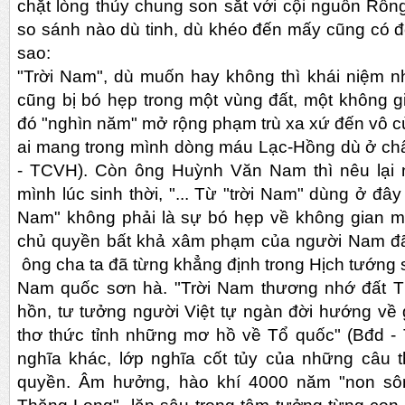
chặt lòng thủy chung son sắt với cội nguồn Rồn
so sánh nào dù tinh, dù khéo đến mấy cũng có 
sao:
"Trời Nam", dù muốn hay không thì khái niệm
cũng bị bó hẹp trong một vùng đất, một không g
đó "nghìn năm" mở rộng phạm trù xa xứ đến vô cù
ai mang trong mình dòng máu Lạc-Hồng dù ở châ
- TCVH). Còn ông Huỳnh Văn Nam thì nêu lại 
mình lúc sinh thời, "... Từ "trời Nam" dùng ở đây
Nam" không phải là sự bó hẹp về không gian mà
chủ quyền bất khả xâm phạm của người Nam đa
ông cha ta đã từng khẳng định trong Hịch tướng s
Nam quốc sơn hà. "Trời Nam thương nhớ đất T
hồn, tư tưởng người Việt tự ngàn đời hướng về g
thơ thức tỉnh những mơ hồ về Tổ quốc" (Bđd - 
nghĩa khác, lớp nghĩa cốt tủy của những câu 
quyền. Âm hưởng, hào khí 4000 năm "non sông