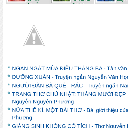
IN - Thơ
ĐẦU XUÂN -
thuyết v
Nguyễ...
Tạp bút...
NGAN NGÁT MÙA ĐIỀU THÁNG BA - Tản văn c
DƯỠNG XUÂN - Truyện ngắn Nguyễn Văn Họ
NGƯỜI ĐÀN BÀ QUÉT RÁC - Truyện ngắn Na
TRANG THƠ CHỦ NHẬT: THÁNG MƯỜI ĐẸP N
Nguyễn Nguyên Phượng
NỬA THẾ KỈ, MỘT BÀI THƠ - Bài giới thiệu c
Phượng
GIÁNG SINH KHÔNG CỔ TÍCH - Thơ Nguyễn