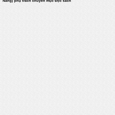
Nẵng) phụ trách chuyên mục Đọc sách