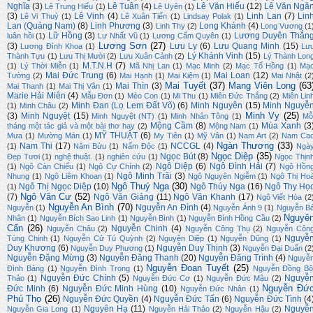
Nghĩa
(3)
Lê Tuân
(4)
Lê Văn Hiếu
(12)
Lê Văn Ngă
Lê Trung Hiếu
(1)
Lê Uyên
(1)
(3)
Lê Vinh
(4)
Linh Lan
(7)
Lin
Lê Vi Thuỷ
(1)
Lê Xuân Tiến
(1)
Lindsay Polak
(1)
Lan (Quảng Nam)
(8)
Linh Phương
(3)
Long Khánh
(4)
Linh Thy
(2)
Long Vương
(1
Lữ Hồng
(3)
Lương Duyên Thắn
luân hồi
(1)
Lư Nhất Vũ
(1)
Lương Cẩm Quyên
(1)
Lương Sơn
(27)
(3)
Lưu Ly
(6)
Lưu Quang Minh
(15)
Lương Đình Khoa
(1)
Lư
Lý Khánh Vinh
(15)
Thành Tựu
(1)
Lưu Thị Mười
(2)
Lưu Xuân Cảnh
(2)
Lý Thành Lon
M.T.N.H
(7)
(1)
Lý Thời Miễn
(1)
Mã Nhị Lan
(1)
Mạc Minh
(2)
Mạc Tố Hồng
(1)
Mạ
Mai Đức Trung
(6)
Mai Loan
(12)
Tường
(2)
Mai Hạnh
(1)
Mai Kiệm
(1)
Mai Nhật
(2
Mai Tuyết
(37)
Mang Viên Long
(63
Mai Thìn
(3)
Mai Thanh
(1)
Mai Thị Vân
(1)
Marie Hải Miên
(4)
Mẫu Đơn
(1)
Mèo Con
(1)
Mi Thu
(1)
Miên Đức Thắng
(2)
Miên Lin
Minh Đan (Lọ Lem Đất Võ)
(6)
Minh Nguyên
(15)
Minh Nguyễ
(1)
Minh Châu
(2)
Minh Vy
(25)
(3)
Minh Nguyệt
(15)
Minh Nguyệt (NT)
(1)
Minh Nhân Tông
(1)
Mỗ
Mộng Cầm
(8)
Mùa Xanh
(3
tháng một tác giả và một bài thơ hay
(2)
Mộng Nam
(1)
MỸ THUẬT
(6)
Mưa
(1)
Mường Mán
(1)
My Tiên
(1)
Mỹ Vân
(1)
Nam Art
(2)
Nam Ca
Ngàn Thương
(33)
Nam Thi
(17)
NCCGL
(4)
(1)
Năm Bửu
(1)
Nấm Độc
(1)
Ngà
Ngọc Diệp
(35)
Ngọc Bút
(8)
Đẹp Tươi
(1)
nghệ thuật.
(1)
nghiên cứu
(1)
Ngọc Thịn
Ngô Diệp
(6)
Ngô Đình Hải
(7)
(1)
Ngô Càn Chiểu
(1)
Ngô Cự Chính
(2)
Ngô Hồn
Ngô Minh Trãi
(3)
Nhung
(1)
Ngô Liêm Khoan
(1)
Ngô Nguyên Ngiễm
(1)
Ngô Thị Ho
Ngô Thuý Nga
(30)
Ngô Thị Ngọc Diệp
(10)
Ngô Thúy Nga
(16)
Ngô Thy Họ
(1)
Ngô Văn Cư
(52)
(7)
Ngô Văn Giảng
(11)
Ngô Văn Khanh
(17)
Ngô Viết Hòa
(2
Nguyễn An Bình
(70)
Nguyễn An Đình
(4)
Nguyễn
(1)
Nguyễn Ánh 9
(1)
Nguyễn B
Nguyê
Nhân
(1)
Nguyễn Bích Sao Linh
(1)
Nguyễn Bình
(1)
Nguyễn Bính Hồng Cầu
(2)
Cẩn
(26)
Nguyễn Chinh
(4)
Nguyễn Châu
(2)
Nguyễn Công Thụ
(2)
Nguyễn Côn
Nguyễ
Tùng Chinh
(1)
Nguyễn Cử Tú Quỳnh
(2)
Nguyên Diệp
(1)
Nguyễn Dũng
(1)
Duy Khương
(6)
Nguyễn Duy Thịnh
(3)
Nguyễn Duy Phương
(1)
Nguyễn Đại Duẩn
(2
Nguyễn Đặng Mừng
(3)
Nguyễn Đăng Thanh
(20)
Nguyễn Đăng Trình
(4)
Nguyễ
Nguyễn Đoan Tuyết
(25)
Đình Bảng
(1)
Nguyễn Đình Trọng
(1)
Nguyễn Đồng Bộ
Nguyễn Đức Chính
(5)
Nguyễ
Thảo
(1)
Nguyễn Đức Cơ
(1)
Nguyễn Đức Mậu
(2)
Nguyễn Đứ
Đức Minh
(6)
Nguyễn Đức Minh Hùng
(10)
Nguyễn Đức Nhân
(1)
Phú Thọ
(26)
Nguyễn Đức Quyền
(4)
Nguyễn Đức Tấn
(6)
Nguyễn Đức Tình
(4
Nguyên Hạ
(11)
Nguyễ
Nguyễn Gia Long
(1)
Nguyễn Hải Thảo
(2)
Nguyễn Hậu
(2)