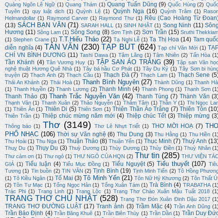
Quang Tuấn Dũng
(9)
Quảng Ngôn Lê Ngữ
(1)
Quang Thám
(1)
Quốc Hùng
(2)
Quố
Quỳnh Nga
(16)
Tuyên
(1)
quy luật dịch
(1)
Quỳnh Lệ
(1)
Quỳnh Trâm
(1)
Raso
Rêu (Cao Hoàng Từ Đoan
Helmandollar
(1)
Raymond Carver
(1)
Raymond Thư
(1)
SÁCH BẠN VĂN
(71)
(13)
Song Ninh
(11)
Sôn
SARAH HALL
(1)
SINH NHẬT
(1)
Hương
(11)
Sông Song
(8)
Sơn Trần
(15)
Sông Lam
(1)
Sơn Tịnh
(2)
Sruthi Thekkia
T.T.Hiếu Thảo
(22)
Tạ Thị Hoa
(14)
Tam quố
(1)
Stephen Crane
(1)
Tạ Nghi Lễ
(1)
TẢN VĂN
(230)
TẠP BÚT
(624)
diễn nghĩa
(4)
TẠ
Tạp chí Văn Mới
(1)
CHÍ VN BÌNH DƯƠNG
(11)
Tashi Dawa
(1)
Tâm Lãng
(1)
Tâm Nhiên
(2)
Tấn Hòa
(1
TẬP SAN ÁO TRẮNG
(39)
Tần Khánh
(4)
Tân Vương Huy
(1)
Tập san Văn họ
nghệ thuật Hương Quê Nhà
(1)
Tây bá hầu Cơ Phát
(1)
Tây Du Ký
(1)
Tây Sơn bi hùn
Thạch Đà
(7)
Thạch Sene
(5
truyện
(2)
Thạch Anh
(2)
Thạch Cầu
(1)
Thạch Lam
(1)
Thanh Bình Nguyên
(27)
Thái An Khánh
(2)
Thái Hoà
(1)
Thành Dũng
(1)
Thanh Hả
Thanh Minh
(4)
(1)
Thanh Huyền
(2)
Thanh Lương
(2)
Thanh Phong
(1)
Thanh Sơn
(1
Thanh Trắc Nguyễn Văn
(42)
Thanh Thảo
(3)
Thanh Tùng
(7)
Thành Văn
(3
Thạnh Văn
(1)
Thanh Xuân
(2)
Thảo Nguyễn
(1)
Thâm Tâm
(1)
Thần Y
(1)
Thi Ngọc La
Thiên Di
(5)
Thiên Thần Áo Trắng
(7)
Thiên Tôn
(10
(1)
Thiên Ân
(1)
Thiên Sơn
(1)
Thiệp chúc mừng năm mới
(4)
Thiệp chúc Tết
(3)
Thiệp mừng
(3
Thiên Trần
(1)
Thơ
(3149)
TH
THƠ MỜI HOẠ
(7)
Thông báo
(1)
Thơ Lê Nhựt Triết
(1)
PHỔ NHẠC
(106)
Thời sự Văn nghệ
(6)
Thu Dung
(3)
Thu Hằng
(1)
Thu Hiền
(1
Thuận Thảo
(8)
Thục Minh
(7)
Thuỳ Anh
(13
Thu Hoài
(1)
Thu Nga
(1)
Thuận Yến
(1)
Thụy Du
(3)
Thuỵ Du
(1)
Thuỳ Dương
(1)
Thùy Dương
(1)
Thủy Điền
(1)
Thuỳ Nhân
(1
Thư tin
(285)
Thư cảm ơn
(1)
Thư ngỏ
(1)
THƯ NGỎ CỦA HQN
(2)
THƯ VIỆN TÁ
Tiểu thuyết
(107)
Tiểu luận
(4)
Tiểu Nguyệt
(5)
GIẢ
(1)
Tiểu Mục Đồng
(1)
Tiê
Tịnh Bình
(19)
Tương
(1)
Tin buồn
(2)
TIN VĂN
(2)
Tịnh Minh Tiến
(2)
Tô Hồng Phươn
Tô Minh Yến
(21)
Tố Mai
(3)
(1)
Tô Kiều Ngân
(1)
Tôn Nữ Hỷ Khương
(2)
Tôn Thất Ú
Trà Bình
(4)
(2)
Tôn Tư Mạc
(1)
Tống Ngọc Hân
(1)
Tống Xuân Tám
(1)
TRABATHA
(1
Trác Phi
(1)
Trang Linh
(1)
Trang Lộc
(1)
Trang Thơ Chào Xuân Mậu Tuất 2018
(1
TRANG THƠ CHỦ NHẬT
(528)
Trang Thơ Đón Xuân Đinh Dậu 2017
(1
TRANG THƠ ĐƯỜNG LUẬT
(17)
Tranh ảnh
(3)
Trầm Mặc
(4)
Trần Anh Dũng
(1
Trần Bảo Định
(4)
Trần Duy Đứ
Trần Băng Khuê
(1)
Trần Biên Thùy
(1)
Trần Dần
(1)