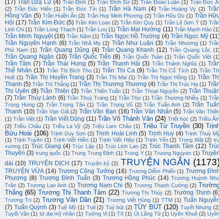
(17)
Trần Dzạ Lữ
(4)
Trần Định
(1)
Trần Đình Sử
(2)
Trần Đoàn Luận
(1)
Trần Đức Á
Trần Hà Nam
(4)
Trầ
(2)
Trần Đức Hiển
(1)
Trần Đức Tín
(1)
Trần Hoàng Vy
(2)
Hồng Vân
(5)
Trần Hữ
Trần Huiền Ân
(2)
Trần Huy Minh Phương
(2)
Trần Hữu Du
(1)
Hội
(17)
Trần Kim Đức
(5)
Trần Kim Loan
(2)
Trần Kim Quy
(1)
Trần Lê Sơn Ý
(2)
Trầ
Trần Mai Hường
(11)
Linh Chi
(1)
Trần Long Thạch
(1)
Trần Lưu
(1)
Trần Mạnh Hảo
(1
Trần Minh Nguyệt
(16)
Trần Ngọc Hồ Trường
(4)
Trần Ngọc Mỹ
(11
Trần Năm
(1)
Trần Nguyên Hạnh
(6)
Trần Như Luận
(3)
Trần Nhã My
(2)
Trần Nhương
(1)
Trầ
Trần Quang Dũng
(4)
Trần Quang Khanh
(12)
Phù Nam
(1)
Trần Quang Lộc
(1
Trần Quang Ngân
(10)
Trần Quốc Tiến
(8)
Trần Quốc Toàn
(1)
Trần Quốc Việt
(1
Trần Tâm
(7)
Trần Thái Hưng
(5)
Trần Thanh Hải
(3)
Trầ
Trần Thành Nghĩa
(1)
Thế Nhân
(13)
Trần Thi Ca
(9)
Trần Thị Bích Thu
(1)
Trần Thị Cổ Tích
(2)
Trần Th
Trần Thị Huyền Trang
(3)
Trần Th
Huệ
(1)
Trần Thị Mai
(1)
Trần Thị Ngọc Hồng
(1)
Thanh
(5)
Trần Thị Thương Thương
(4)
Trầ
Trần Thị Thắng
(1)
Trần Thị Trúc Hạ
(1)
Thị Uyên
(8)
Trần Thiện
(3)
Trần Thuậ
Trần Thiện Tuấn
(1)
Trần Thoại Nguyên
(2)
(7)
Trần Thúy Lành
(6)
Trần Thuỳ Trang
(1)
Trần Thư
(1)
Trần Thương Nhiều
(1)
Trầ
Trần Tuấ
Trọng Hưng
(2)
Trần Trọng Tân
(1)
Trần Trọng Vũ
(2)
Trần Tuấn Anh
(2)
Thanh
(10)
Trần Văn Bạn
(16)
Trần Văn Nhân
(5)
Trần Vạn Giã
(2)
Trần Văn Thiê
Trần Võ Thành Văn
(24)
Trần Viết Dũng
(11)
(1)
Trần Việt
(1)
Triết học
(2)
Triều Â
Triệu Từ Truyền
(30)
Trịn
(2)
Triều Châu
(1)
Triều La Vỹ
(2)
Triệu Lam Châu
(1)
Bửu Hoài
(106)
Trịnh Hoài Linh
(5)
Trịnh Huy
(4)
Trịnh Duy Sơn
(2)
Trịnh Thuỳ M
(1)
Trịnh Tuyên
(1)
Trịnh Viết Hiền
(1)
Trịnh Viết Hiệp
(1)
Trịnh Yến
(2)
Trọng Mật
(2)
tr
Trúc Giang
(4)
Trúc Thanh Tâm
(12)
Trú
vương
(1)
Trúc Lập
(1)
Trúc Linh Lan
(2)
Thuyên
(3)
Truyệ
trung quốc
(1)
Trung Trung Đỉnh
(1)
Trung Y
(1)
Truong Nguyen
(1)
TRUYỆN NGẮN
(1173
dài
(10)
TRUYỆN DỊCH
(17)
Truyện ký
(2)
TRUYỆN VỪA
(14)
Trương Công Tưởng
(16)
Trương Đìn
Trương Diễm Phiến
(1)
Phượng
(8)
Trương Đình Tuấn
(3)
Trương Hồng Phúc
(14)
Trương Huỳnh Nh
Trườn
Trương Nam Chi
(5)
Trân
(2)
Trương Lan Anh
(1)
Trương Thanh Cường
(2)
Thắng
(65)
Trương Thị Thanh Tâm
(22)
Trường Thịnh
(6
Trương Thị Thúy
(2)
Trương Văn Dân
(21)
Tuấn Nguyễ
Trương Tri
(2)
Trương Viết Hùng
(1)
TTM
(1)
TÙY BÚT
(120)
(7)
Tuấn Quỳnh
(3)
Tuệ Mỹ
(1)
Tuti
(2)
Tuỳ bút
(2)
Tuyết Nhung
(2
Tuyết Vân
(1)
tứ đại mỹ nhân
(1)
Tường Vi
(1)
TX
(1)
Út Lãng Tử
(1)
Uyên Khuê
(2)
Uyê