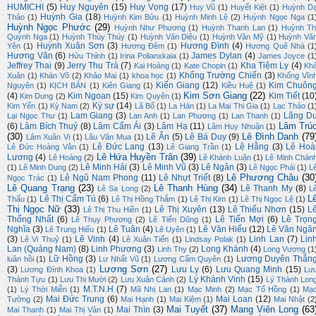
HUMICHI
(5)
Huy Nguyên
(15)
Huy Vọng
(17)
Huy Vũ
(1)
Huyết Kiệt
(1)
Huỳnh D
Huỳnh Gia
(18)
Thảo
(1)
Huỳnh Kim Bửu
(1)
Huỳnh Minh Lệ
(2)
Huỳnh Ngọc Nga
(1
Huỳnh Ngọc Phước
(29)
Huỳnh Như Phương
(1)
Huỳnh Thanh Lan
(1)
Huỳnh Th
Quỳnh Nga
(1)
Huỳnh Thúy Thúy
(1)
Huỳnh Văn Diệu
(1)
Huỳnh Văn Mỹ
(1)
Huỳnh Vă
Huỳnh Xuân Sơn
(3)
Hương Đình
(4)
Yên
(1)
Hương Đêm
(1)
Hương Quê Nhà
(1
Hương Văn
(6)
James Dylan
(4)
Hửu Thỉnh
(1)
Irina Polianxkaia
(1)
James Joyce
(1
Jeffrey Thai
(9)
Jerry Thu Trà
(7)
Kha Tiệm Ly
(4)
Kai Hoàng
(1)
Kate Chopin
(1)
Kh
Khổng Trường Chiến
(3)
Xuân
(1)
Khán Võ
(2)
Khảo Mai
(1)
khoa học
(1)
Khổng Vĩn
Kiến Giang
(12)
Kim Chuôn
Nguyên
(1)
KỊCH BẢN
(1)
Kiên Giang
(1)
Kiều Huệ
(1)
Kim Sơn Giang
(22)
(4)
Kim Ngoan
(15)
Kim Tiết
(10
Kim Dung
(2)
Kim Quyên
(1)
Ký sự
(14)
Kim Yến
(1)
Kỳ Nam
(2)
Lã Bố
(1)
La Hán
(1)
La Mai Thi Gia
(1)
Lạc Thảo
(1
Lam Giang
(3)
Lãng D
Lại Ngọc Thư
(1)
Lan Anh
(1)
Lan Phương
(1)
Lan Thanh
(1)
Lâm Trú
(6)
Lâm Bích Thuỷ
(8)
Lâm Cẩm Ái
(3)
Lâm Hạ
(11)
Lâm Huy Nhuận
(1)
(30)
Lê Đình Danh
(79
Lê Ân
(5)
Lê Bá Duy
(9)
Lâm Xuân Vi
(1)
Lâu Văn Mua
(1)
Lê Đức Lang
(13)
Lệ Hằng
(3)
Lê Hoà
Lê Đức Hoàng Vân
(1)
Lê Giang Trần
(1)
Lê Hứa Huyền Trân
(39)
Lương
(4)
Lê Hoàng
(2)
Lê Khánh Luận
(1)
Lê Minh Chán
Lê Minh Hải
(3)
Lê Minh Vũ
(3)
Lê Ngân
(3)
(1)
Lê Minh Dung
(2)
Lê Ngọc Phái
(1)
L
Lê Phương Châu
(30
Lê Ngũ Nam Phong
(11)
Lê Nhựt Triết
(8)
Ngọc Trác
(1)
Lê Quang Trạng
(23)
Lê Thanh Hùng
(34)
Lê Thanh My
(8)
Lê Sa Long
(2)
L
L
Lê Thị Cẩm Tú
(6)
Thấu
(1)
Lê Thị Hồng Thắm
(1)
Lê Thị Kim
(1)
Lê Thị Ngọc Lệ
(1)
Thị Ngọc Nữ
(33)
Lê Thị Xuyên
(13)
Lê Thiếu Nhơn
(15)
L
Lê Thị Thu Hiền
(1)
Thống Nhất
(6)
Lê Tiến Mợi
(6)
Lê Trọn
Lê Thụy Phương
(2)
Lê Tiến Dũng
(1)
Nghĩa
(3)
Lê Tuân
(4)
Lê Văn Hiếu
(12)
Lê Văn Ngă
Lê Trung Hiếu
(1)
Lê Uyên
(1)
(3)
Lê Vinh
(4)
Linh Lan
(7)
Lin
Lê Vi Thuỷ
(1)
Lê Xuân Tiến
(1)
Lindsay Polak
(1)
Lan (Quảng Nam)
(8)
Linh Phương
(3)
Long Khánh
(4)
Linh Thy
(2)
Long Vương
(1
Lữ Hồng
(3)
Lương Duyên Thắn
luân hồi
(1)
Lư Nhất Vũ
(1)
Lương Cẩm Quyên
(1)
Lương Sơn
(27)
(3)
Lưu Ly
(6)
Lưu Quang Minh
(15)
Lương Đình Khoa
(1)
Lư
Lý Khánh Vinh
(15)
Thành Tựu
(1)
Lưu Thị Mười
(2)
Lưu Xuân Cảnh
(2)
Lý Thành Lon
M.T.N.H
(7)
(1)
Lý Thời Miễn
(1)
Mã Nhị Lan
(1)
Mạc Minh
(2)
Mạc Tố Hồng
(1)
Mạ
Mai Đức Trung
(6)
Mai Loan
(12)
Tường
(2)
Mai Hạnh
(1)
Mai Kiệm
(1)
Mai Nhật
(2
Mai Tuyết
(37)
Mang Viên Long
(63
Mai Thìn
(3)
Mai Thanh
(1)
Mai Thị Vân
(1)