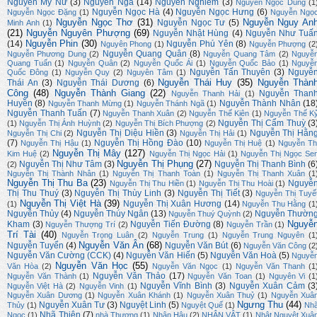
Nguyễn Mỹ Nữ
(3)
Nguyễn Nga
(14)
Nguyễn Nghiêm
(3)
Nguyễn Ngọc Dũng
(1
Nguyễn Ngọc Hà
(4)
Nguyễn Ngọc Hưng
(6)
Nguyễn Ngọc Đặng
(1)
Nguyễn Ngọ
Nguyễn Ngọc Thơ
(31)
Nguyễn Nguy An
Nguyễn Ngọc Tư
(5)
Minh Anh
(1)
(21)
Nguyễn Nguyên Phượng
(69)
Nguyễn Nhật Hùng
(4)
Nguyễn Như Tuấ
Nguyễn Phin
(30)
(14)
Nguyễn Phú Yên
(8)
Nguyên Phong
(1)
Nguyễn Phượng
(2
Nguyễn Quang Quân
(8)
Nguyễn Phương Dung
(2)
Nguyễn Quang Tâm
(2)
Nguyễ
Quang Tuấn
(1)
Nguyễn Quân
(2)
Nguyễn Quốc Ái
(1)
Nguyễn Quốc Bảo
(1)
Nguyễ
Nguyễn Tấn Thuyên
(3)
Nguyễ
Quốc Đông
(1)
Nguyễn Quy
(2)
Nguyên Tâm
(1)
Nguyễn Thái Huy
(35)
Nguyễn Thàn
Thái An
(3)
Nguyễn Thái Dương
(6)
Công
(48)
Nguyễn Thành Giang
(22)
Nguyễn Than
Nguyễn Thanh Hải
(1)
Huyền
(8)
Nguyễn Thành Nhân
(18
Nguyễn Thanh Mừng
(1)
Nguyễn Thánh Ngã
(1)
Nguyễn Thanh Tuấn
(7)
Nguyễn Thanh Xuân
(2)
Nguyễn Thế Kiên
(1)
Nguyễn Thế K
Nguyễn Thị Cẩm Thuỳ
(3
(1)
Nguyễn Thị Ánh Huỳnh
(2)
Nguyễn Thị Bích Phượng
(2)
Nguyễn Thị Diệu Hiền
(3)
Nguyễn Thị Hằn
Nguyễn Thị Chi
(2)
Nguyễn Thị Hải
(1)
(7)
Nguyễn Thị Hồng Đào
(10)
Nguyễn Thị Hậu
(1)
Nguyễn Thị Huệ
(1)
Nguyễn Th
Nguyễn Thị Mây
(127)
Kim Huệ
(2)
Nguyễn Thị Ngọc Hải
(1)
Nguyễn Thị Ngọc Se
Nguyễn Thị Phụng
(27)
Nguyễn Thị Như Tâm
(3)
Nguyễn Thị Thanh Bình
(6
(2)
Nguyễn Thị Thành Nhân
(1)
Nguyễn Thị Thanh Toàn
(1)
Nguyễn Thị Thanh Xuân
(1
Nguyễn Thị Thu Ba
(23)
Nguyễ
Nguyễn Thị Thu Hiền
(1)
Nguyễn Thị Thu Hoài
(1)
Thị Thu Thuý
(3)
Nguyễn Thị Thùy Linh
(3)
Nguyễn Thị Tiết
(3)
Nguyễn Thị Tuyế
Nguyễn Thị Việt Hà
(39)
Nguyễn Thị Xuân Hương
(14)
(1)
Nguyễn Thu Hằng
(1
Nguyễn Thủy
(4)
Nguyễn Thúy Ngân
(13)
Nguyễn Thườn
Nguyễn Thuý Quỳnh
(2)
Nguyễ
Kham
(3)
Nguyễn Tiến Đường
(8)
Nguyễn Thượng Trí
(2)
Nguyễn Trần
(1)
Trí Tài
(40)
Nguyễn Trọng Luân
(2)
Nguyễn Trung
(1)
Nguyễn Trung Nguyên
(1
Nguyễn Văn Ân
(68)
Nguyễn Tuyển
(4)
Nguyễn Văn Bút
(6)
Nguyễn Văn Công
(2
Nguyễn Văn Cường (CCK)
(4)
Nguyễn Văn Hiến
(5)
Nguyễn Văn Hoà
(5)
Nguyễ
Nguyễn Văn Học
(55)
Văn Hòa
(2)
Nguyễn Văn Ngọc
(1)
Nguyễn Văn Thanh
(1
Nguyễn Văn Thảo
(17)
Nguyễn Văn Thành
(1)
Nguyễn Văn Toan
(1)
Nguyên Vi
(1
Nguyễn Vĩnh Bình
(3)
Nguyễn Xuân Cảm
(3
Nguyễn Việt Hà
(2)
Nguyễn Vinh
(1)
Nguyễn Xuân Dương
(1)
Nguyễn Xuân Khánh
(1)
Nguyễn Xuân Thuỷ
(1)
Nguyễn Xuâ
Ngưng Thu
(44)
Nguyễn Xuân Tư
(3)
Nguyệt Linh
(5)
Thủy
(1)
Nguyệt Quế
(1)
Nh
Nhã Thiên
(7)
Ngọc
(1)
nhà Thương
(1)
Nhân Hậu
(2)
NHÂN VẬT
(1)
Nhật Nguyệt Xuâ