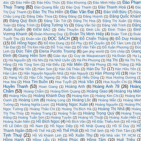
Đào Phạ
đức
(2)
Đào Hiền
(2)
Đào Hữu Thức
(2)
Đào Khương
(2)
Đào Minh Hiệp
(2)
Thuỳ Trang
(82)
Đào Thanh Hoà
(14)
Đào Quang Bắc
(1)
Đào Quý Thạnh
(1)
Đà
Đào Văn Đạt
(31)
Đào Thị Thu Hiền
(3)
Đào Viết Bửu
(7)
Thị Quý Thanh
(1)
Đặn
Đặng Quốc Khán
Châu Long
(1)
Đặng Diệu Thoa
(1)
Đăng Đăng
(1)
Đăng Huỳnh
(1)
(8)
Đặng Quý Địch
(3)
Đặng Tấn Tới
(2)
Đặng Thị Hoa
(2)
Đặng Thị Xuân
(1)
Đặn
Đặng Tường Vy
(3)
Đặn
Toán
(1)
Đăng Trình
(1)
Đặng Văn Sử
(1)
Đặng Việt Trinh
(1)
Xuân Xuyến
(9)
Đin
ĐIỂM BÁO
(2)
Điêu Thuyền
(1)
Đinh Lốc
(2)
Đình Thậm
(1)
Vương Khanh
(4)
Đoàn Thị Minh Hiệp
(4)
Đoàn Khương Duy
(1)
Đoàn Tình
(1)
Đoà
ĐỌC SÁCH
(30)
Đỗ Chiến Thắng
(6)
Đỗ Duy Hoàn
Tuyết Thu
(1)
Đoản văn
(1)
(15)
Đỗ Hồng Ngọc
(5)
Đỗ KIm Dung
(1)
Đỗ Phu
(1)
Đỗ Quyên
(2)
Đỗ Tâm Linh
(1)
Đ
Tấn Đạt
(2)
Đỗ Thị Kim Hải
(2)
Đỗ Trúc Hàn
(1)
Đỗ Văn Tiến
(1)
Đỗ Xuân Phương
(1)
Đứ
Đức Tiên
(3)
Elena Pucillo Truong
(6)
Gian
Linh
(1)
gan jing world
(1)
Ghi chép
(2)
Đình
(8)
Giang Hiền Sơn
(6)
Giáo dục
(1)
Guy de Maupassant
(1)
Hà Đoàn
(2)
Hạ L
Hạ Thi
(3)
(1)
Hà Nguyên
(2)
Hà Nhi
(1)
Hà Nhữ Uyên
(2)
Hà Phi Phượng
(1)
Hà Thị Th
Hải Miên
(3)
Hả
Hằng
(1)
Hà Tùng Sơn
(1)
Hải Điểu
(1)
Hải Phong
(2)
Hải Thăng
(1)
Thuỵ
(6)
Hàn Du Tử
(17)
Hải Yến
(2)
Hàm Sơn
(1)
Hàn Dã Thảo
(2)
Hàn Hữu Yên
(1
Hàn Phong Vũ
(19)
Hàn Lâm
(1)
Hãn Nguyên Nguyễn Nhã
(1)
Hàn Nguyệt
(1)
Hàn Tí
(1)
Hạng Vũ
(1)
Hậu Cốc Ngang
(1)
Hậu Đậu
(1)
Hiếu Dũng
(1)
Hoa Hướng Dương
(1
Hoà
Hoa Tím Buồn
(4)
Hoà Văn
(10)
Hoa Mai
(2)
Hoa Tuyết
(2)
Hoa Xuyến Chi
(1)
Huyền Thanh
(53)
Hoàng Anh 79
(26)
Hoàn
Hoàng Anh
(6)
Hoan Giang
(1)
Chẩm
(53)
Hoàng Giao
(4)
Hoàng Hạ Miê
Hoàng Chẫm
(1)
Hoàng Đình Quang
(2)
(6)
Hoàng Khánh Duy
(5)
Hoàng Hữu
(1)
Hoàng Kim
(1)
Hoàng Kim Chi
(1)
Hoàng Ki
Hoàng Linh
(6)
Hoàng Lộc
(8)
Oanh
(2)
Hoàng Long
(2)
Hoàng Mẫn
(1)
Hoàng Min
Hoàng Ngọc Xuân
(4)
Tường
(2)
Hoàng Nghĩa Lược
(1)
Hoàng Nguyên
(1)
Hoàng Ph
Hoàng Thị Nhã
(8)
Ngọc Tường
(1)
Hoàng Thảo Chi
(1)
Hoàng Thị Bích Hà
(1)
Hoàn
Hoàng Trọng Quý
(9)
Thị Thu Thủy
(2)
Hoàng Trang
(1)
Hoàng Trần
(1)
Hoàng Trọn
thắng
(1)
Hoàng Tuấn Sơn
(1)
Hoàng Tuyên
(2)
Hoàng Vũ Thuật
(1)
Hoàng Xuân Hiến
(1
Hồ Bích Ngọc
(4)
Hoàng Xuân Niên
(1)
Hồ Bích Vân
(2)
Hồ Đắc Thiếu Anh
(1)
Hồ Hải
(2
H
Hồ Lê Diêm
(1)
Hồ Nam
(1)
Hồ Ngọc Diệp
(1)
Hồ Nhật Quang
(1)
Hồ Sĩ Duy
(1)
H
Thanh Ngân
(10)
Hồ Thế Phất
(3)
Hồ Thế Hà
(2)
Hồ Thế Sinh
(1)
Hồ Tĩnh Tâm
(1)
Tịnh Thuỷ
(21)
Hồ Xuân Thu
(3)
Hồ Vũ Khánh Linh
(1)
Hội Nhà văn TP. HCM
(1
Hồng Hạnh
(3)
Hồng Phúc
(8)
Hồng Tâm
(10)
Huệ Triệu
(3
Hồng Liễu
(1)