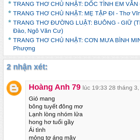
TRANG THƠ CHỦ NHẬT: DỐC TÌNH EM VẪN ĐỢ
TRANG THƠ CHỦ NHẬT: MẸ TẬP ĐI - Thơ Vĩn
TRANG THƠ ĐƯỜNG LUẬT: BUÔNG - GIỮ (Th
Đào, Ngô Văn Cư)
TRANG THƠ CHỦ NHẬT: CƠN MƯA BÌNH MINH
Phượng
2 nhận xét:
Hoàng Anh 79
lúc 19:33 28 tháng 3
Gió mang
bông tuyết đông mơ
Lạnh lòng nhóm lửa
hong hơ tuổi gầy
Ái tình
mỏng tợ áng mây