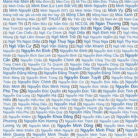
Marie Hải Miên
(4)
Mẫu Đơn
(1)
Mèo Con
(1)
Mi Thu
(1)
Miên Đức Thắng
(2)
Miên Lin
Minh Đan (Lọ Lem Đất Võ)
(6)
Minh Nguyên
(15)
Minh Nguyễ
(1)
Minh Châu
(2)
Minh Vy
(25)
(3)
Minh Nguyệt
(15)
Minh Nguyệt (NT)
(1)
Minh Nhân Tông
(1)
Mỗ
Mộng Cầm
(8)
Mùa Xanh
(3
tháng một tác giả và một bài thơ hay
(2)
Mộng Nam
(1)
MỸ THUẬT
(6)
Mưa
(1)
Mường Mán
(1)
My Tiên
(1)
Mỹ Vân
(1)
Nam Art
(2)
Nam Ca
Ngàn Thương
(33)
Nam Thi
(17)
NCCGL
(4)
(1)
Năm Bửu
(1)
Nấm Độc
(1)
Ngà
Ngọc Diệp
(35)
Ngọc Bút
(8)
Đẹp Tươi
(1)
nghệ thuật.
(1)
nghiên cứu
(1)
Ngọc Thịn
Ngô Diệp
(6)
Ngô Đình Hải
(7)
(1)
Ngô Càn Chiểu
(1)
Ngô Cự Chính
(2)
Ngô Hồn
Ngô Minh Trãi
(3)
Nhung
(1)
Ngô Liêm Khoan
(1)
Ngô Nguyên Ngiễm
(1)
Ngô Thị Ho
Ngô Thuý Nga
(30)
Ngô Thị Ngọc Diệp
(10)
Ngô Thúy Nga
(16)
Ngô Thy Họ
(1)
Ngô Văn Cư
(52)
(7)
Ngô Văn Giảng
(11)
Ngô Văn Khanh
(17)
Ngô Viết Hòa
(2
Nguyễn An Bình
(70)
Nguyễn An Đình
(4)
Nguyễn
(1)
Nguyễn Ánh 9
(1)
Nguyễn B
Nguyê
Nhân
(1)
Nguyễn Bích Sao Linh
(1)
Nguyễn Bình
(1)
Nguyễn Bính Hồng Cầu
(2)
Cẩn
(26)
Nguyễn Chinh
(4)
Nguyễn Châu
(2)
Nguyễn Công Thụ
(2)
Nguyễn Côn
Nguyễ
Tùng Chinh
(1)
Nguyễn Cử Tú Quỳnh
(2)
Nguyên Diệp
(1)
Nguyễn Dũng
(1)
Duy Khương
(6)
Nguyễn Duy Thịnh
(3)
Nguyễn Duy Phương
(1)
Nguyễn Đại Duẩn
(2
Nguyễn Đặng Mừng
(3)
Nguyễn Đăng Thanh
(20)
Nguyễn Đăng Trình
(4)
Nguyễ
Nguyễn Đoan Tuyết
(25)
Đình Bảng
(1)
Nguyễn Đình Trọng
(1)
Nguyễn Đồng Bộ
Nguyễn Đức Chính
(5)
Nguyễ
Thảo
(1)
Nguyễn Đức Cơ
(1)
Nguyễn Đức Mậu
(2)
Nguyễn Đứ
Đức Minh
(6)
Nguyễn Đức Minh Hùng
(10)
Nguyễn Đức Nhân
(1)
Phú Thọ
(26)
Nguyễn Đức Quyền
(4)
Nguyễn Đức Tấn
(6)
Nguyễn Đức Tình
(4
Nguyên Hạ
(11)
Nguyễ
Nguyễn Gia Long
(1)
Nguyễn Hải Thảo
(2)
Nguyễn Hậu
(2)
Hiếu
(8)
Nguyễn Hiếu Học
(2)
Nguyễn Hòa Hiệp
(2)
Nguyễn Hoài Ân
(1)
Nguyễn Hoàn
Nguyễn Huệ
(3)
Nguyễn Huy
(3
Thức
(2)
Nguyễn Hồng Diệu
(1)
Nguyên Hùng
(1)
Nguyễn Huy (HD)
(1)
Nguyễn Huy Khôi
(1)
Nguyễn Huỳnh
(1)
Nguyễn Hữu Minh
(1
Nguyễn Hữu Thuần
(4)
Nguyễn Hữu Phú
(1)
Nguyễn Hữu Quý
(2)
Nguyễn Hữu Trun
Nguyễn Khoa Đăng
(51)
Nguyễn Kiề
(2)
Nguyễn Khiêm
(1)
Nguyễn Kiều Lam
(2)
Phương
(3)
Nguyễn Kim Hương
(7)
Nguyễ
Nguyễn Kim Thịnh
(1)
Nguyễn Lam
(2)
Nguyễn Minh Dũng
(46)
Lương Vỵ
(4)
Nguyên Minh
(1)
Nguyễn Minh Hoà
(1
Nguyễn Minh Phúc
(47)
Nguyễ
Nguyễn Minh Khiêm
(1)
Nguyễn Minh Nguyệt
(1)
Minh Quang
(5)
Nguyễn Minh Thuận
(9)
Nguyễn Minh Toàn
(1)
Nguyễn Mỳ
(1