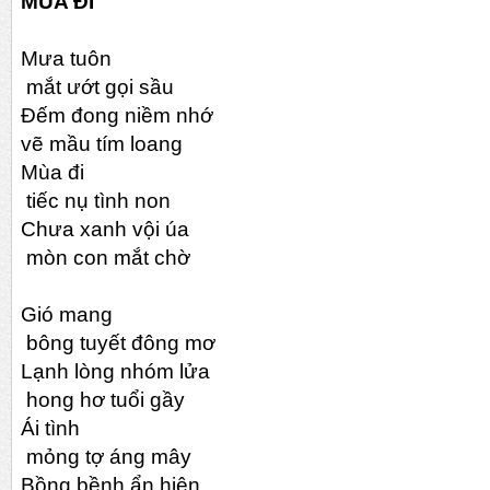
MÙA ĐI
Mưa tuôn
mắt ướt gọi sầu
Đếm đong niềm nhớ
vẽ mầu tím loang
Mùa đi
tiếc nụ tình non
Chưa xanh vội úa
mòn con mắt chờ
Gió mang
bông tuyết đông mơ
Lạnh lòng nhóm lửa
hong hơ tuổi gầy
Ái tình
mỏng tợ áng mây
Bồng bềnh ẩn hiện