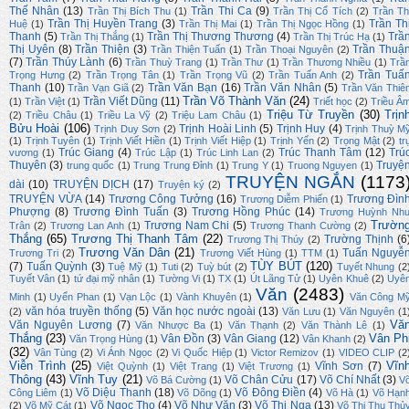
Thế Nhân
(13)
Trần Thi Ca
(9)
Trần Thị Bích Thu
(1)
Trần Thị Cổ Tích
(2)
Trần Th
Trần Thị Huyền Trang
(3)
Trần Th
Huệ
(1)
Trần Thị Mai
(1)
Trần Thị Ngọc Hồng
(1)
Thanh
(5)
Trần Thị Thương Thương
(4)
Trầ
Trần Thị Thắng
(1)
Trần Thị Trúc Hạ
(1)
Thị Uyên
(8)
Trần Thiện
(3)
Trần Thuậ
Trần Thiện Tuấn
(1)
Trần Thoại Nguyên
(2)
(7)
Trần Thúy Lành
(6)
Trần Thuỳ Trang
(1)
Trần Thư
(1)
Trần Thương Nhiều
(1)
Trầ
Trần Tuấ
Trọng Hưng
(2)
Trần Trọng Tân
(1)
Trần Trọng Vũ
(2)
Trần Tuấn Anh
(2)
Thanh
(10)
Trần Văn Bạn
(16)
Trần Văn Nhân
(5)
Trần Vạn Giã
(2)
Trần Văn Thiê
Trần Võ Thành Văn
(24)
Trần Viết Dũng
(11)
(1)
Trần Việt
(1)
Triết học
(2)
Triều Â
Triệu Từ Truyền
(30)
Trịn
(2)
Triều Châu
(1)
Triều La Vỹ
(2)
Triệu Lam Châu
(1)
Bửu Hoài
(106)
Trịnh Hoài Linh
(5)
Trịnh Huy
(4)
Trịnh Duy Sơn
(2)
Trịnh Thuỳ M
(1)
Trịnh Tuyên
(1)
Trịnh Viết Hiền
(1)
Trịnh Viết Hiệp
(1)
Trịnh Yến
(2)
Trọng Mật
(2)
tr
Trúc Giang
(4)
Trúc Thanh Tâm
(12)
Trú
vương
(1)
Trúc Lập
(1)
Trúc Linh Lan
(2)
Thuyên
(3)
Truyệ
trung quốc
(1)
Trung Trung Đỉnh
(1)
Trung Y
(1)
Truong Nguyen
(1)
TRUYỆN NGẮN
(1173
dài
(10)
TRUYỆN DỊCH
(17)
Truyện ký
(2)
TRUYỆN VỪA
(14)
Trương Công Tưởng
(16)
Trương Đìn
Trương Diễm Phiến
(1)
Phượng
(8)
Trương Đình Tuấn
(3)
Trương Hồng Phúc
(14)
Trương Huỳnh Nh
Trườn
Trương Nam Chi
(5)
Trân
(2)
Trương Lan Anh
(1)
Trương Thanh Cường
(2)
Thắng
(65)
Trương Thị Thanh Tâm
(22)
Trường Thịnh
(6
Trương Thị Thúy
(2)
Trương Văn Dân
(21)
Tuấn Nguyễ
Trương Tri
(2)
Trương Viết Hùng
(1)
TTM
(1)
TÙY BÚT
(120)
(7)
Tuấn Quỳnh
(3)
Tuệ Mỹ
(1)
Tuti
(2)
Tuỳ bút
(2)
Tuyết Nhung
(2
Tuyết Vân
(1)
tứ đại mỹ nhân
(1)
Tường Vi
(1)
TX
(1)
Út Lãng Tử
(1)
Uyên Khuê
(2)
Uyê
Văn
(2483)
Minh
(1)
Uyển Phan
(1)
Vạn Lộc
(1)
Vành Khuyên
(1)
Văn Công M
văn hóa truyền thống
(5)
Văn học nước ngoài
(13)
(2)
Văn Lưu
(1)
Văn Nguyên
(1
Vă
Văn Nguyên Lương
(7)
Văn Nhược Ba
(1)
Văn Thạnh
(2)
Văn Thành Lê
(1)
Thắng
(23)
Vân Ph
Vân Đồn
(3)
Vân Giang
(12)
Văn Trọng Hùng
(1)
Vân Khanh
(2)
(32)
Vân Tùng
(2)
Vi Ánh Ngọc
(2)
Vi Quốc Hiệp
(1)
Victor Remizov
(1)
VIDEO CLIP
(2
Viễn Trình
(25)
Vĩn
Vĩnh Sơn
(7)
Việt Quỳnh
(1)
Việt Trang
(1)
Việt Trương
(1)
Thông
(43)
Vĩnh Tuy
(21)
Võ Chân Cửu
(17)
Võ Chí Nhất
(3)
Võ Bá Cường
(1)
V
Võ Diệu Thanh
(18)
Võ Đông Điền
(4)
Công Liêm
(1)
Võ Dõng
(1)
Võ Hà
(1)
Võ Hạn
Võ Ngọc Thọ
(4)
Võ Như Văn
(3)
Võ Thị Nga
(13)
(2)
Võ Mỹ Cát
(1)
Võ Thị Thu Thủ