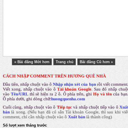
« Bài đăng Mới hơn
Trang chủ
Bài đăng Cũ hơn »
CÁCH NHẬP COMMENT TRÊN HƯƠNG QUÊ NHÀ
Đầu tiên, nhấp chuột vào ô
Nhập nhận xét của bạn
rồi viết comment
Viết xong, nhấp chuột vào ô
Tài khoản Google
.
Sau đó nhấp chuộ
vào
Tên/URL
thì sẽ hiện ra 2 ô. Ô phía trên, ghi
Họ và tên
của bạn
Ô phía dưới, ghi dòng chữ:
huongquenha.com
Cuối cùng, nhấp chuột vào ô
Tiếp tục
và nhấp chuột tiếp vào ô
Xuấ
bản
là xong.
(Nếu bạn đã có sẵn Tài khoản Google, thì sau khi viế
comment, chỉ cần nhấp chuột vào ô
Xuất bản
là thành công
)
Số lượt xem tháng trước