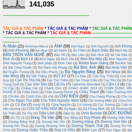
141,035
-------------------------------------------------------------------------
TÁC GIẢ & TÁC PHẨM
*
TÁC GIẢ & TÁC PHẨM
*
TÁC GIẢ & TÁC PHẨ
*
TÁC GIẢ & TÁC PHẨM
*
TÁC GIẢ & TÁC PHẨM
-----------------------------------
-------------------------------------------------------------------------------------------------------------
--------------
Ái Nhân
(21)
ẢNH
(58)
Anh Phon
Ambrose Bierce
(1)
Anh Ngọc
(1)
Anh Nguyên
(1)
(4)
Anh Phương
(9)
Bạch Diệp
(5)
âm nhạc
(2)
âm thanh
(1)
Ân Thiên
(1)
Bách Mỵ
(2
BÀN TRÒN VĂN NGHỆ
(87)
Bảo Hồ
(1)
Bảo Lâm
(1)
Bảo Ninh
(2)
Bé Hải Dân
(1
Bích Ái
(3)
Bích Lê
(4)
Bình Địa Mộc
(3)
Bích Ngọc
(1)
Bích Vân
(2)
Bình Nguyên
(1
Bobby Nam Giang
(3)
Bình Nguyên Trang
(2)
binh pháp
(1)
Bình Tâm
(1)
Bùi Anh Sắ
Bùi Đức Ánh
(66)
Bùi Hoài Vân
(5
(1)
Bùi Công Thuấn
(1)
Bùi Danh Hải Phong
(1)
Bùi Nguyên Bằng
(25)
Bùi Nhựa
(4)
Bù
Bùi Huyền Tương
(2)
Bùi Hữu Phước
(1)
Văn Bồng
(5)
BÚT KÝ
(17)
Bùi Việt Thắng
(2)
Ca Dao
(2)
Cao Duy Thảo
(1)
Cao Ki
Cao Thị Thu Hà
(3)
Quy
(1)
Cao Thọ Thêm
(2)
Cao Thoại Châu
(1)
Cao Thu Hà
(1)
Ca
Cao Văn Tam
(5)
Cát Du
(7)
Cẩm Lệ
(4)
Trọng Quế
(1)
Catherine Mansfield
(1)
Cẩ
Tú Cầu
(1)
Chàng Cát
(1)
Chánh Đức
(1)
CHÀO XUÂN 2014
(1)
CHÂN DUNG VĂ
Châu Thạch
(9)
NGHỆ SĨ
(2)
Châu Đoàn
(1)
Châu Quang Phước
(1)
Châu Thường Vin
CHỦ BIÊN
(141)
(1)
Chí Anh
(1)
Chính Đức
(1)
chủ
(1)
Chu Giang Phong
(1)
Chu La
Chu Ngạn Thư
(10)
Chu Trầm Nguyên Minh
(16)
(2)
Chu Vương Miện
(1)
Chúa Sơ
Cỏ Dại
(7)
Lâm
(1)
covid 19
(1)
Công Nguyễn
(1)
Cơ Xương
(1)
Cúc Dương
(1)
Cuộc th
CỬA SỔ VĂN HÓA
(6)
văn chương
(1)
Dạ Ngân
(1)
Dã Phong Bình
(2)
Dã Phương
(1
DỌC ĐƯỜN
Diệp Linh
(18)
Dino Buzzati
(3)
Dạ Thảo
(2)
Dạ Thy
(1)
Diệp Uy
(1)
(29)
Dung Thị Vân
(28)
Duy Phạm
(6)
Du Tử Lê
(1)
Duy Bằng
(1)
Dương Diệu Min
Dương Hằng
(7)
Dương Kim Nhi
(4
(1)
Dương Đăng Huệ
(1)
Dương Hải Yến
(2)
Dương Thành Thái
(3)
Dương Kim Thoa
(1)
Dương Phương Vinh
(1)
Dương Thị Yế
Dương Xuân Triều
(6)
Dzạ Lữ Kiều
(6)
Đàm Lan
(17)
Trinh
(2)
Đan Ngọc
(2)
đạ