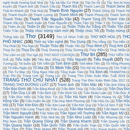
nghệ thuật Hương Quê Nhà
(1)
Tây bá hầu Cơ Phát
(1)
Tây Du Ký
(1)
Tây Sơn bi hùn
Thạch Đà
(7)
Thạch Sene
(5
truyện
(2)
Thạch Anh
(2)
Thạch Cầu
(1)
Thạch Lam
(1)
Thanh Bình Nguyên
(27)
Thái An Khánh
(2)
Thái Hoà
(1)
Thành Dũng
(1)
Thanh Hả
Thanh Minh
(4)
(1)
Thanh Huyền
(2)
Thanh Lương
(2)
Thanh Phong
(1)
Thanh Sơn
(1
Thanh Trắc Nguyễn Văn
(42)
Thanh Thảo
(3)
Thanh Tùng
(7)
Thành Văn
(3
Thạnh Văn
(1)
Thanh Xuân
(2)
Thảo Nguyễn
(1)
Thâm Tâm
(1)
Thần Y
(1)
Thi Ngọc La
Thiên Di
(5)
Thiên Thần Áo Trắng
(7)
Thiên Tôn
(10
(1)
Thiên Ân
(1)
Thiên Sơn
(1)
Thiệp chúc mừng năm mới
(4)
Thiệp chúc Tết
(3)
Thiệp mừng
(3
Thiên Trần
(1)
Thơ
(3149)
TH
THƠ MỜI HOẠ
(7)
Thông báo
(1)
Thơ Lê Nhựt Triết
(1)
PHỔ NHẠC
(106)
Thời sự Văn nghệ
(6)
Thu Dung
(3)
Thu Hằng
(1)
Thu Hiền
(1
Thuận Thảo
(8)
Thục Minh
(7)
Thuỳ Anh
(13
Thu Hoài
(1)
Thu Nga
(1)
Thuận Yến
(1)
Thụy Du
(3)
Thuỵ Du
(1)
Thuỳ Dương
(1)
Thùy Dương
(1)
Thủy Điền
(1)
Thuỳ Nhân
(1
Thư tin
(285)
Thư cảm ơn
(1)
Thư ngỏ
(1)
THƯ NGỎ CỦA HQN
(2)
THƯ VIỆN TÁ
Tiểu thuyết
(107)
Tiểu luận
(4)
Tiểu Nguyệt
(5)
GIẢ
(1)
Tiểu Mục Đồng
(1)
Tiê
Tịnh Bình
(19)
Tương
(1)
Tin buồn
(2)
TIN VĂN
(2)
Tịnh Minh Tiến
(2)
Tô Hồng Phươn
Tô Minh Yến
(21)
Tố Mai
(3)
(1)
Tô Kiều Ngân
(1)
Tôn Nữ Hỷ Khương
(2)
Tôn Thất Ú
Trà Bình
(4)
(2)
Tôn Tư Mạc
(1)
Tống Ngọc Hân
(1)
Tống Xuân Tám
(1)
TRABATHA
(1
Trác Phi
(1)
Trang Linh
(1)
Trang Lộc
(1)
Trang Thơ Chào Xuân Mậu Tuất 2018
(1
TRANG THƠ CHỦ NHẬT
(528)
Trang Thơ Đón Xuân Đinh Dậu 2017
(1
TRANG THƠ ĐƯỜNG LUẬT
(17)
Tranh ảnh
(3)
Trầm Mặc
(4)
Trần Anh Dũng
(1
Trần Bảo Định
(4)
Trần Duy Đứ
Trần Băng Khuê
(1)
Trần Biên Thùy
(1)
Trần Dần
(1)
(17)
Trần Dzạ Lữ
(4)
Trần Định
(1)
Trần Đình Sử
(2)
Trần Đoàn Luận
(1)
Trần Đức Á
Trần Hà Nam
(4)
Trầ
(2)
Trần Đức Hiển
(1)
Trần Đức Tín
(1)
Trần Hoàng Vy
(2)
Hồng Vân
(5)
Trần Hữ
Trần Huiền Ân
(2)
Trần Huy Minh Phương
(2)
Trần Hữu Du
(1)
Hội
(17)
Trần Kim Đức
(5)
Trần Kim Loan
(2)
Trần Kim Quy
(1)
Trần Lê Sơn Ý
(2)
Trầ
Trần Mai Hường
(11)
Linh Chi
(1)
Trần Long Thạch
(1)
Trần Lưu
(1)
Trần Mạnh Hảo
(1
Trần Minh Nguyệt
(16)
Trần Ngọc Hồ Trường
(4)
Trần Ngọc Mỹ
(11
Trần Năm
(1)
Trần Nguyên Hạnh
(6)
Trần Như Luận
(3)
Trần Nhã My
(2)
Trần Nhương
(1)
Trầ
Trần Quang Dũng
(4)
Trần Quang Khanh
(12)
Phù Nam
(1)
Trần Quang Lộc
(1
Trần Quang Ngân
(10)
Trần Quốc Tiến
(8)
Trần Quốc Toàn
(1)
Trần Quốc Việt
(1
Trần Tâm
(7)
Trần Thái Hưng
(5)
Trần Thanh Hải
(3)
Trầ
Trần Thành Nghĩa
(1)