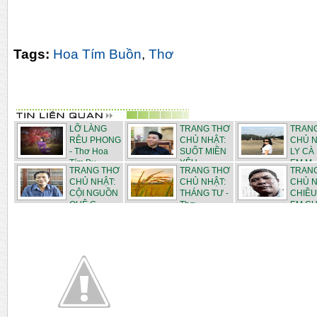
Tags:
Hoa Tím Buồn
,
Thơ
LỠ LÀNG
TRANG THƠ
TRAN
RÊU PHONG
CHỦ NHẬT:
CHỦ N
- Thơ Hoa
SUỐT MIỀN
LY CÀ
Tím Bu...
YÊU -...
EM M..
TRANG THƠ
TRANG THƠ
TRAN
CHỦ NHẬT:
CHỦ NHẬT:
CHỦ N
CỘI NGUỒN
THÁNG TƯ -
CHIỀU
QUÊ C...
Thơ ...
EM CHI