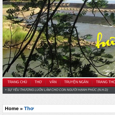
TRANG CHỦ
THƠ
VĂN
TRUYỆN NGẮN
TRANG TH
+ SỰ YÊU THƯƠNG LUÔN LÀM CHO CON NGƯỜI HẠNH PHÚC (N.H.D)
Home »
Thơ