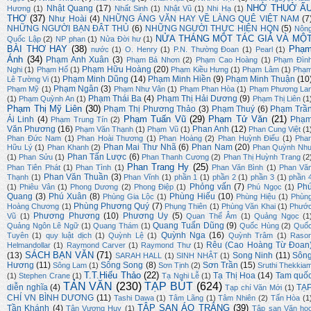
NHỚ THUỞ Ấ
Nhật Quang
(17)
Hương
(1)
Nhất Sinh
(1)
Nhật Vũ
(1)
Nhi Hạ
(1)
THƠ
(37)
Như Hoài
(4)
NHỮNG ÁNG VĂN HAY VỀ LÀNG QUÊ VIỆT NAM
(7
NHỮNG NGƯỜI BẠN ĐÂT THỦ
(6)
NHỮNG NGƯỜI THỰC HIỆN HQN
(5)
Nôn
NỬA THÁNG MỘT TÁC GIẢ VÀ MỘ
Quốc Lập
(2)
NP phan
(1)
Nửa Đời hư
(1)
BÀI THƠ HAY
(38)
Phạ
nước
(1)
O. Henry
(1)
P.N. Thường Đoan
(1)
Pearl
(1)
Ánh
(34)
Phạm Anh Xuân
(3)
Phạm Bá Nhơn
(2)
Phạm Cao Hoàng
(1)
Phạm Đìn
Phạm Hữu Hoàng
(20)
Nghi
(1)
Phạm Hổ
(1)
Phạm Kiều Hưng
(1)
Phạm Lâm
(1)
Phạ
Phạm Minh Dũng
(14)
Phạm Minh Hiền
(9)
Phạm Minh Thuận
(10
Lê Tường Vi
(1)
Phạm Ngân
(3)
Phạm Mỹ
(1)
Phạm Như Vân
(1)
Phạm Phan Hòa
(1)
Phạm Phương La
Phạm Thái Ba
(4)
Phạm Thị Hải Dương
(9)
(1)
Phạm Quỳnh An
(1)
Phạm Thị Liên
(1
Phạm Thị Mỹ Liên
(30)
Phạm Thị Phương Thảo
(3)
Phạm Thuý
(6)
Phạm Trầ
Phạm Tuấn Vũ
(29)
Phạm Tử Văn
(21)
Ái Linh
(4)
Phạ
Phạm Trung Tín
(2)
Văn Phương
(16)
Phan Anh
(12)
Phạm Văn Thạnh
(1)
Phạm Vũ
(1)
Phan Cung Việt
(1
Phan Đức Nam
(1)
Phan Hoài Thương
(1)
Phan Hoàng
(2)
Phan Huỳnh Điểu
(1)
Pha
Phan Mai Thư Nhã
(6)
Phan Nam
(20)
Hữu Lý
(1)
Phan Khanh
(2)
Phan Quỳnh Nh
Phan Tấn Lược
(6)
(1)
Phan Sửu
(1)
Phan Thanh Cương
(2)
Phan Thị Huỳnh Trang
(2
Phan Trang Hy
(25)
Phan Tiên Phát
(1)
Phan Tình
(1)
Phan Văn Bình
(1)
Phan Vă
Phan Văn Thuần
(3)
Thạnh
(1)
Phan Vĩnh
(1)
phần 1
(1)
phần 2
(1)
phần 3
(1)
phần 
Phỏng vấn
(7)
Ph
(1)
Phiêu Vân
(1)
Phong Dương
(2)
Phong Điệp
(1)
Phú Ngọc
(1)
Quang
(3)
Phú Xuân
(8)
Phùng Hiếu
(10)
Phùng Gia Lộc
(1)
Phùng Hiệu
(1)
Phùn
Phùng Phương Quý
(7)
Hoàng Chương
(1)
Phụng Thiên
(1)
Phùng Văn Khai
(1)
Phướ
Phương Phương
(10)
Phương Uy
(5)
Vũ
(1)
Quan Thế Âm
(1)
Quảng Ngọc
(1
Quang Tuấn Dũng
(9)
Quảng Ngôn Lê Ngữ
(1)
Quang Thám
(1)
Quốc Hùng
(2)
Quố
Quỳnh Nga
(16)
Tuyên
(1)
quy luật dịch
(1)
Quỳnh Lệ
(1)
Quỳnh Trâm
(1)
Raso
Rêu (Cao Hoàng Từ Đoan
Helmandollar
(1)
Raymond Carver
(1)
Raymond Thư
(1)
SÁCH BẠN VĂN
(71)
(13)
Song Ninh
(11)
Sôn
SARAH HALL
(1)
SINH NHẬT
(1)
Hương
(11)
Sông Song
(8)
Sơn Trần
(15)
Sông Lam
(1)
Sơn Tịnh
(2)
Sruthi Thekkia
T.T.Hiếu Thảo
(22)
Tạ Thị Hoa
(14)
Tam quố
(1)
Stephen Crane
(1)
Tạ Nghi Lễ
(1)
TẢN VĂN
(230)
TẠP BÚT
(624)
diễn nghĩa
(4)
TẠ
Tạp chí Văn Mới
(1)
CHÍ VN BÌNH DƯƠNG
(11)
Tashi Dawa
(1)
Tâm Lãng
(1)
Tâm Nhiên
(2)
Tấn Hòa
(1
TẬP SAN ÁO TRẮNG
(39)
Tần Khánh
(4)
Tân Vương Huy
(1)
Tập san Văn họ