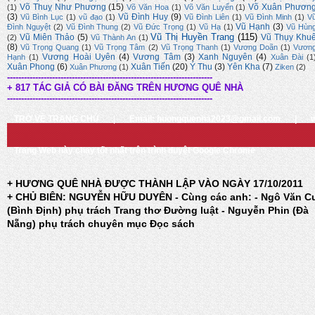
Võ Thuỵ Như Phương
(15)
Võ Xuân Phươn
(1)
Võ Văn Hoa
(1)
Võ Văn Luyến
(1)
(3)
Vũ Đình Huy
(9)
Vũ Bình Lục
(1)
vũ đạo
(1)
Vũ Đình Liên
(1)
Vũ Đình Minh
(1)
V
Vũ Hạnh
(3)
Đình Nguyệt
(2)
Vũ Đình Thung
(2)
Vũ Đức Trọng
(1)
Vũ Hạ
(1)
Vũ Hùn
Vũ Thị Huyền Trang
(115)
Vũ Miên Thảo
(5)
Vũ Thụy Khu
(2)
Vũ Thành An
(1)
(8)
Vũ Trọng Quang
(1)
Vũ Trọng Tâm
(2)
Vũ Trọng Thanh
(1)
Vương Doãn
(1)
Vươn
Vương Hoài Uyên
(4)
Vương Tâm
(3)
Xanh Nguyên
(4)
Hạnh
(1)
Xuân Đài
(1
Xuân Phong
(6)
Xuân Tiến
(20)
Ý Thu
(3)
Yên Kha
(7)
Xuân Phương
(1)
Ziken
(2)
-------------------------------------------------------------------------
+ 817 TÁC GIẢ CÓ BÀI ĐĂNG TRÊN HƯƠNG QUÊ NHÀ
-------------------------------------------------------------------------
TRỞ VỀ TRANG CHỦ
|
Email: huongquenha2023@gmail.com
|
Trang Web này chạy tốt nhất trên trình duyệt Google Chrome
+ HƯƠNG QUÊ NHÀ ĐƯỢC THÀNH LẬP VÀO NGÀY 17/10/2011
+ CHỦ BIÊN: NGUYỄN HỮU DUYÊN - Cùng các anh: - Ngô Văn C
(Bình Định) phụ trách Trang thơ Đường luật - Nguyễn Phin (Đà
Nẵng) phụ trách chuyên mục Đọc sách