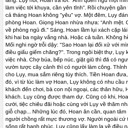
lang. Lụy hỏi, Hoan trả lời: “Anh quen ngủ một mình
làm việc tới khuya, cần yên tĩnh”. Rồi chuyện gần
cả tháng Hoan không "yêu" vợ. Một đêm, Lụy đá
phòng Hoan. Giọng Hoan nhừa nhựa: “Anh mệt. C
về phòng ngủ đi." Sáng, Hoan lầm lụi xách cặp lái 
khi hai ba ngày vắng nhà. Hoặc cả tuần. Không hề 
Mối nghi ngờ trỗi dậy: "Sao Hoan lại đối xử với 
điều giấu giếm chăng?". Trong ngôi biệt thự, Lụy
việc nhà. Chợ búa, bếp núc, giặt giũ thì đã có ng
vườn tược cây cảnh thì có người làm công. Thỉnh
cho Lụy, mua sắm riêng tùy thích. Tiền Hoan đưa
đó, vì từ lúc làm vợ Hoan, Lụy không có nhu cầu 
khách đến chơi, bà con nội ngoại, các thân hữu, 
khách. Lụy cũng được tham dự. Cũng có khi, Hoan
cưới, tiệc chiêu đãi hoặc cùng với Lụy về thăm nhà
giỗ chạp... Những lúc đó, Hoan ân cần, quan tâ
người chồng rất mực thương vợ. Người ngoài cứ 
sống rất hạnh phúc. Lụy cũng lấy làm lạ về điều n