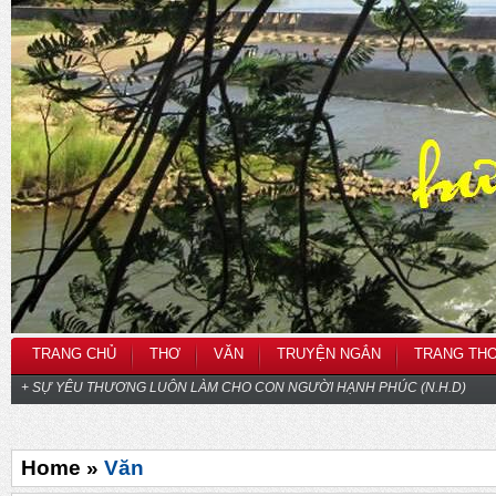
TRANG CHỦ
THƠ
VĂN
TRUYỆN NGẮN
TRANG TH
+ SỰ YÊU THƯƠNG LUÔN LÀM CHO CON NGƯỜI HẠNH PHÚC (N.H.D)
Home »
Văn