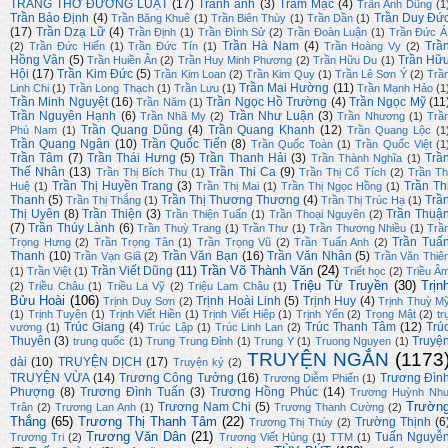
TRANG THƠ ĐƯỜNG LUẬT
(17)
Tranh ảnh
(3)
Trầm Mặc
(4)
Trần Anh Dũng
(1
Trần Bảo Định
(4)
Trần Duy Đứ
Trần Băng Khuê
(1)
Trần Biên Thùy
(1)
Trần Dần
(1)
(17)
Trần Dzạ Lữ
(4)
Trần Định
(1)
Trần Đình Sử
(2)
Trần Đoàn Luận
(1)
Trần Đức Á
Trần Hà Nam
(4)
Trầ
(2)
Trần Đức Hiển
(1)
Trần Đức Tín
(1)
Trần Hoàng Vy
(2)
Hồng Vân
(5)
Trần Hữ
Trần Huiền Ân
(2)
Trần Huy Minh Phương
(2)
Trần Hữu Du
(1)
Hội
(17)
Trần Kim Đức
(5)
Trần Kim Loan
(2)
Trần Kim Quy
(1)
Trần Lê Sơn Ý
(2)
Trầ
Trần Mai Hường
(11)
Linh Chi
(1)
Trần Long Thạch
(1)
Trần Lưu
(1)
Trần Mạnh Hảo
(1
Trần Minh Nguyệt
(16)
Trần Ngọc Hồ Trường
(4)
Trần Ngọc Mỹ
(11
Trần Năm
(1)
Trần Nguyên Hạnh
(6)
Trần Như Luận
(3)
Trần Nhã My
(2)
Trần Nhương
(1)
Trầ
Trần Quang Dũng
(4)
Trần Quang Khanh
(12)
Phù Nam
(1)
Trần Quang Lộc
(1
Trần Quang Ngân
(10)
Trần Quốc Tiến
(8)
Trần Quốc Toàn
(1)
Trần Quốc Việt
(1
Trần Tâm
(7)
Trần Thái Hưng
(5)
Trần Thanh Hải
(3)
Trầ
Trần Thành Nghĩa
(1)
Thế Nhân
(13)
Trần Thi Ca
(9)
Trần Thị Bích Thu
(1)
Trần Thị Cổ Tích
(2)
Trần Th
Trần Thị Huyền Trang
(3)
Trần Th
Huệ
(1)
Trần Thị Mai
(1)
Trần Thị Ngọc Hồng
(1)
Thanh
(5)
Trần Thị Thương Thương
(4)
Trầ
Trần Thị Thắng
(1)
Trần Thị Trúc Hạ
(1)
Thị Uyên
(8)
Trần Thiện
(3)
Trần Thuậ
Trần Thiện Tuấn
(1)
Trần Thoại Nguyên
(2)
(7)
Trần Thúy Lành
(6)
Trần Thuỳ Trang
(1)
Trần Thư
(1)
Trần Thương Nhiều
(1)
Trầ
Trần Tuấ
Trọng Hưng
(2)
Trần Trọng Tân
(1)
Trần Trọng Vũ
(2)
Trần Tuấn Anh
(2)
Thanh
(10)
Trần Văn Bạn
(16)
Trần Văn Nhân
(5)
Trần Vạn Giã
(2)
Trần Văn Thiê
Trần Võ Thành Văn
(24)
Trần Viết Dũng
(11)
(1)
Trần Việt
(1)
Triết học
(2)
Triều Â
Triệu Từ Truyền
(30)
Trịn
(2)
Triều Châu
(1)
Triều La Vỹ
(2)
Triệu Lam Châu
(1)
Bửu Hoài
(106)
Trịnh Hoài Linh
(5)
Trịnh Huy
(4)
Trịnh Duy Sơn
(2)
Trịnh Thuỳ M
(1)
Trịnh Tuyên
(1)
Trịnh Viết Hiền
(1)
Trịnh Viết Hiệp
(1)
Trịnh Yến
(2)
Trọng Mật
(2)
tr
Trúc Giang
(4)
Trúc Thanh Tâm
(12)
Trú
vương
(1)
Trúc Lập
(1)
Trúc Linh Lan
(2)
Thuyên
(3)
Truyệ
trung quốc
(1)
Trung Trung Đỉnh
(1)
Trung Y
(1)
Truong Nguyen
(1)
TRUYỆN NGẮN
(1173
dài
(10)
TRUYỆN DỊCH
(17)
Truyện ký
(2)
TRUYỆN VỪA
(14)
Trương Công Tưởng
(16)
Trương Đìn
Trương Diễm Phiến
(1)
Phượng
(8)
Trương Đình Tuấn
(3)
Trương Hồng Phúc
(14)
Trương Huỳnh Nh
Trườn
Trương Nam Chi
(5)
Trân
(2)
Trương Lan Anh
(1)
Trương Thanh Cường
(2)
Thắng
(65)
Trương Thị Thanh Tâm
(22)
Trường Thịnh
(6
Trương Thị Thúy
(2)
Trương Văn Dân
(21)
Tuấn Nguyễ
Trương Tri
(2)
Trương Viết Hùng
(1)
TTM
(1)