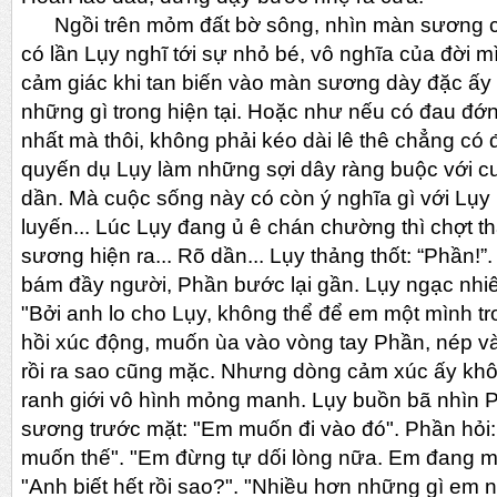
Ngồi trên mỏm đất bờ sông, nhìn màn sương c
có lần Lụy nghĩ tới sự nhỏ bé, vô nghĩa của đời 
cảm giác khi tan biến vào màn sương dày đặc ấy
những gì trong hiện tại. Hoặc như nếu có đau đớn
nhất mà thôi, không phải kéo dài lê thê chẳng có
quyến dụ Lụy làm những sợi dây ràng buộc với cu
dần. Mà cuộc sống này có còn ý nghĩa gì với Lụ
luyến... Lúc Lụy đang ủ ê chán chường thì chợt t
sương hiện ra... Rõ dần... Lụy thảng thốt: “Phần!
bám đầy người, Phần bước lại gần. Lụy ngạc nhi
"Bởi anh lo cho Lụy, không thể để em một mình tro
hồi xúc động, muốn ùa vào vòng tay Phần, nép v
rồi ra sao cũng mặc. Nhưng dòng cảm xúc ấy kh
ranh giới vô hình mỏng manh. Lụy buồn bã nhìn P
sương trước mặt: "Em muốn đi vào đó". Phần hỏi: 
muốn thế". "Em đừng tự dối lòng nữa. Em đang m
"Anh biết hết rồi sao?". "Nhiều hơn những gì em n