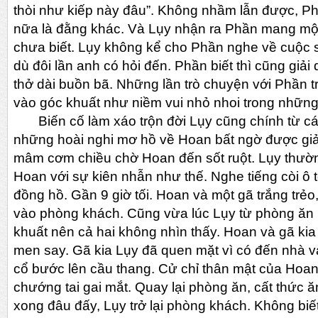
thòi như kiếp này đâu”. Không nhầm lẫn được, P
nữa là đằng khác. Và Lụy nhận ra Phần mang mộ
chưa biết. Lụy không kể cho Phần nghe về cuộc
dù đôi lần anh có hỏi đến. Phần biết thì cũng giải
thở dài buồn bã. Những lần trò chuyện với Phần tr
vào góc khuất như niềm vui nhỏ nhoi trong nhữn
Biến cố làm xáo trộn đời Lụy cũng chính từ c
những hoài nghi mơ hồ về Hoan bất ngờ được giả
mâm cơm chiều chờ Hoan đến sốt ruột. Lụy thườ
Hoan với sự kiên nhẫn như thế. Nghe tiếng còi ô 
đồng hồ. Gần 9 giờ tối. Hoan và một gã trắng trẻo
vào phòng khách. Cũng vừa lúc Lụy từ phòng ăn 
khuất nên cả hai không nhìn thấy. Hoan và gã ki
men say. Gã kia Lụy đã quen mặt vì có đến nhà và
cổ bước lên cầu thang. Cử chỉ thân mật của Hoan 
chướng tai gai mắt. Quay lại phòng ăn, cất thức ă
xong đâu đấy, Lụy trở lại phòng khách. Không biế