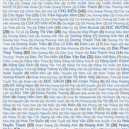
Tú Cầu
(1)
Chàng Cát
(1)
Chánh Đức
(1)
CHÀO XUÂN 2014
(1)
CHÂN DUNG VĂ
Châu Thạch
(9)
NGHỆ SĨ
(2)
Châu Đoàn
(1)
Châu Quang Phước
(1)
Châu Thường Vin
CHỦ BIÊN
(141)
(1)
Chí Anh
(1)
Chính Đức
(1)
chủ
(1)
Chu Giang Phong
(1)
Chu La
Chu Ngạn Thư
(10)
Chu Trầm Nguyên Minh
(16)
(2)
Chu Vương Miện
(1)
Chúa Sơ
Cỏ Dại
(7)
Lâm
(1)
covid 19
(1)
Công Nguyễn
(1)
Cơ Xương
(1)
Cúc Dương
(1)
Cuộc th
CỬA SỔ VĂN HÓA
(6)
văn chương
(1)
Dạ Ngân
(1)
Dã Phong Bình
(2)
Dã Phương
(1
DỌC ĐƯỜN
Diệp Linh
(18)
Dino Buzzati
(3)
Dạ Thảo
(2)
Dạ Thy
(1)
Diệp Uy
(1)
(29)
Dung Thị Vân
(28)
Duy Phạm
(6)
Du Tử Lê
(1)
Duy Bằng
(1)
Dương Diệu Min
Dương Hằng
(7)
Dương Kim Nhi
(4
(1)
Dương Đăng Huệ
(1)
Dương Hải Yến
(2)
Dương Thành Thái
(3)
Dương Kim Thoa
(1)
Dương Phương Vinh
(1)
Dương Thị Yế
Dương Xuân Triều
(6)
Dzạ Lữ Kiều
(6)
Đàm Lan
(17)
Trinh
(2)
Đan Ngọc
(2)
đạ
Đào Phạ
đức
(2)
Đào Hiền
(2)
Đào Hữu Thức
(2)
Đào Khương
(2)
Đào Minh Hiệp
(2)
Thuỳ Trang
(82)
Đào Thanh Hoà
(14)
Đào Quang Bắc
(1)
Đào Quý Thạnh
(1)
Đà
Đào Văn Đạt
(31)
Đào Thị Thu Hiền
(3)
Đào Viết Bửu
(7)
Thị Quý Thanh
(1)
Đặn
Đặng Quốc Khán
Châu Long
(1)
Đặng Diệu Thoa
(1)
Đăng Đăng
(1)
Đăng Huỳnh
(1)
(8)
Đặng Quý Địch
(3)
Đặng Tấn Tới
(2)
Đặng Thị Hoa
(2)
Đặng Thị Xuân
(1)
Đặn
Đặng Tường Vy
(3)
Đặn
Toán
(1)
Đăng Trình
(1)
Đặng Văn Sử
(1)
Đặng Việt Trinh
(1)
Xuân Xuyến
(9)
Đin
ĐIỂM BÁO
(2)
Điêu Thuyền
(1)
Đinh Lốc
(2)
Đình Thậm
(1)
Vương Khanh
(4)
Đoàn Thị Minh Hiệp
(4)
Đoàn Khương Duy
(1)
Đoàn Tình
(1)
Đoà
ĐỌC SÁCH
(30)
Đỗ Chiến Thắng
(6)
Đỗ Duy Hoàn
Tuyết Thu
(1)
Đoản văn
(1)
(15)
Đỗ Hồng Ngọc
(5)
Đỗ KIm Dung
(1)
Đỗ Phu
(1)
Đỗ Quyên
(2)
Đỗ Tâm Linh
(1)
Đ
Tấn Đạt
(2)
Đỗ Thị Kim Hải
(2)
Đỗ Trúc Hàn
(1)
Đỗ Văn Tiến
(1)
Đỗ Xuân Phương
(1)
Đứ
Đức Tiên
(3)
Elena Pucillo Truong
(6)
Gian
Linh
(1)
gan jing world
(1)
Ghi chép
(2)
Đình
(8)
Giang Hiền Sơn
(6)
Giáo dục
(1)
Guy de Maupassant
(1)
Hà Đoàn
(2)
Hạ L
Hạ Thi
(3)
(1)
Hà Nguyên
(2)
Hà Nhi
(1)
Hà Nhữ Uyên
(2)
Hà Phi Phượng
(1)
Hà Thị Th
Hải Miên
(3)
Hả
Hằng
(1)
Hà Tùng Sơn
(1)
Hải Điểu
(1)
Hải Phong
(2)
Hải Thăng
(1)
Thuỵ
(6)
Hàn Du Tử
(17)
Hải Yến
(2)
Hàm Sơn
(1)
Hàn Dã Thảo
(2)
Hàn Hữu Yên
(1
Hàn Phong Vũ
(19)
Hàn Lâm
(1)
Hãn Nguyên Nguyễn Nhã
(1)
Hàn Nguyệt
(1)
Hàn Tí
(1)
Hạng Vũ
(1)
Hậu Cốc Ngang
(1)
Hậu Đậu
(1)
Hiếu Dũng
(1)
Hoa Hướng Dương
(1
Hoà
Hoa Tím Buồn
(4)
Hoà Văn
(10)
Hoa Mai
(2)
Hoa Tuyết
(2)
Hoa Xuyến Chi
(1)
Huyền Thanh
(53)
Hoàng Anh 79
(26)
Hoàn
Hoàng Anh
(6)
Hoan Giang
(1)