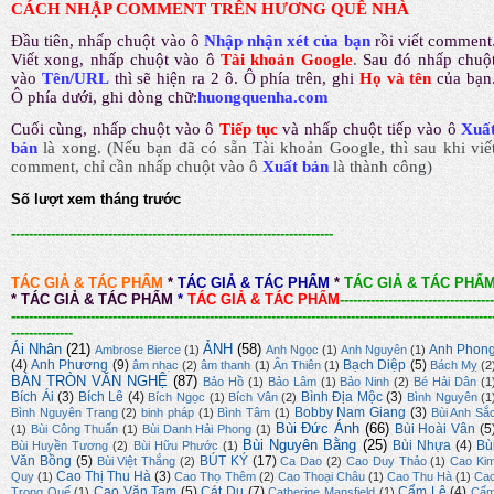
CÁCH NHẬP COMMENT TRÊN HƯƠNG QUÊ NHÀ
Đầu tiên, nhấp chuột vào ô
Nhập nhận xét của bạn
rồi viết comment
Viết xong, nhấp chuột vào ô
Tài khoản Google
.
Sau đó nhấp chuộ
vào
Tên/URL
thì sẽ hiện ra 2 ô. Ô phía trên, ghi
Họ và tên
của bạn
Ô phía dưới, ghi dòng chữ:
huongquenha.com
Cuối cùng, nhấp chuột vào ô
Tiếp tục
và nhấp chuột tiếp vào ô
Xuấ
bản
là xong.
(Nếu bạn đã có sẵn Tài khoản Google, thì sau khi viế
comment, chỉ cần nhấp chuột vào ô
Xuất bản
là thành công
)
Số lượt xem tháng trước
-------------------------------------------------------------------------
TÁC GIẢ & TÁC PHẨM
*
TÁC GIẢ & TÁC PHẨM
*
TÁC GIẢ & TÁC PHẨ
*
TÁC GIẢ & TÁC PHẨM
*
TÁC GIẢ & TÁC PHẨM
-----------------------------------
-------------------------------------------------------------------------------------------------------------
--------------
Ái Nhân
(21)
ẢNH
(58)
Anh Phon
Ambrose Bierce
(1)
Anh Ngọc
(1)
Anh Nguyên
(1)
(4)
Anh Phương
(9)
Bạch Diệp
(5)
âm nhạc
(2)
âm thanh
(1)
Ân Thiên
(1)
Bách Mỵ
(2
BÀN TRÒN VĂN NGHỆ
(87)
Bảo Hồ
(1)
Bảo Lâm
(1)
Bảo Ninh
(2)
Bé Hải Dân
(1
Bích Ái
(3)
Bích Lê
(4)
Bình Địa Mộc
(3)
Bích Ngọc
(1)
Bích Vân
(2)
Bình Nguyên
(1
Bobby Nam Giang
(3)
Bình Nguyên Trang
(2)
binh pháp
(1)
Bình Tâm
(1)
Bùi Anh Sắ
Bùi Đức Ánh
(66)
Bùi Hoài Vân
(5
(1)
Bùi Công Thuấn
(1)
Bùi Danh Hải Phong
(1)
Bùi Nguyên Bằng
(25)
Bùi Nhựa
(4)
Bù
Bùi Huyền Tương
(2)
Bùi Hữu Phước
(1)
Văn Bồng
(5)
BÚT KÝ
(17)
Bùi Việt Thắng
(2)
Ca Dao
(2)
Cao Duy Thảo
(1)
Cao Ki
Cao Thị Thu Hà
(3)
Quy
(1)
Cao Thọ Thêm
(2)
Cao Thoại Châu
(1)
Cao Thu Hà
(1)
Ca
Cao Văn Tam
(5)
Cát Du
(7)
Cẩm Lệ
(4)
Trọng Quế
(1)
Catherine Mansfield
(1)
Cẩ