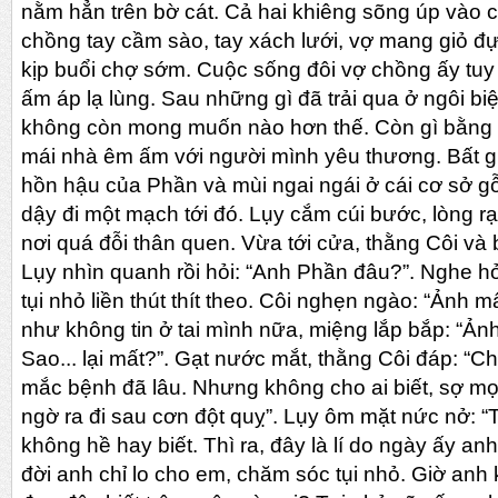
nằm hẳn trên bờ cát. Cả hai khiêng sõng úp vào cá
chồng tay cầm sào, tay xách lưới, vợ mang giỏ đự
kịp buổi chợ sớm. Cuộc sống đôi vợ chồng ấy t
ấm áp lạ lùng. Sau những gì đã trải qua ở ngôi biệ
không còn mong muốn nào hơn thế. Còn gì bằng 
mái nhà êm ấm với người mình yêu thương. Bất g
hồn hậu của Phần và mùi ngai ngái ở cái cơ sở 
dậy đi một mạch tới đó. Lụy cắm cúi bước, lòng rạo
nơi quá đỗi thân quen. Vừa tới cửa, thằng Côi và
Lụy nhìn quanh rồi hỏi: “Anh Phần đâu?”. Nghe hỏ
tụi nhỏ liền thút thít theo. Côi nghẹn ngào: “Ảnh mấ
như không tin ở tai mình nữa, miệng lắp bắp: “Ảnh
Sao... lại mất?”. Gạt nước mắt, thằng Côi đáp: “
mắc bệnh đã lâu. Nhưng không cho ai biết, sợ mọi
ngờ ra đi sau cơn đột quỵ”. Lụy ôm mặt nức nở: “
không hề hay biết. Thì ra, đây là lí do ngày ấy a
đời anh chỉ lo cho em, chăm sóc tụi nhỏ. Giờ an