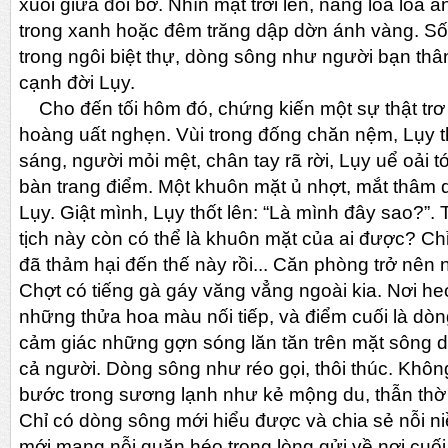
xuôi giữa đôi bờ. Nhìn mặt trời lên, nắng loa lóa 
trong xanh hoặc đêm trăng dập dờn ánh vàng. S
trong ngôi biệt thự, dòng sông như người bạn thân 
cạnh đời Lụy.
Cho đến tối hôm đó, chứng kiến một sự thật trơ 
hoàng uất nghẹn. Vùi trong đống chăn nệm, Lụy t
sáng, người mỏi mệt, chân tay rã rời, Lụy uể oải 
bàn trang điểm. Một khuôn mặt ủ nhợt, mắt thâm q
Lụy. Giật mình, Lụy thốt lên: “Là mình đây sao?”.
tịch này còn có thể là khuôn mặt của ai được? C
đã thảm hại đến thế này rồi... Căn phòng trở nên n
Chợt có tiếng gà gáy văng vẳng ngoài kia. Nơi heo
những thửa hoa màu nối tiếp, và điểm cuối là dò
cảm giác những gợn sóng lăn tăn trên mặt sông 
cả người. Dòng sông như réo gọi, thôi thúc. Khôn
bước trong sương lạnh như kẻ mộng du, thẫn thờ 
Chỉ có dòng sông mới hiểu được và chia sẻ nỗi n
mới mang nỗi quặn héo trong lòng gửi về nơi cuối 