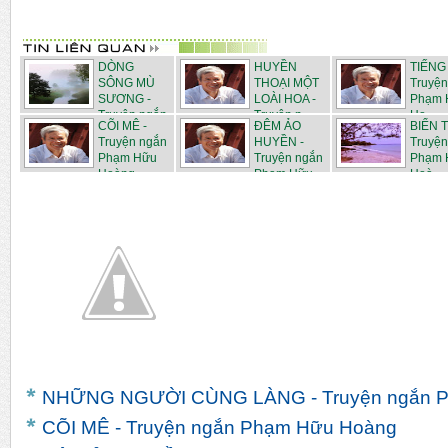
DÒNG
HUYỀN
TIẾNG
SÔNG MÙ
THOẠI MỘT
Truyện
SƯƠNG -
LOÀI HOA -
Phạm 
Truyện ngắn
Truyện n...
Ho...
CÕI MÊ -
ĐÊM ẢO
BIỂN T
Ph...
Truyện ngắn
HUYỀN -
Truyện
Phạm Hữu
Truyện ngắn
Phạm 
Hoàng
Phạm Hữu...
Hoà...
NHỮNG NGƯỜI CÙNG LÀNG - Truyện ngắn 
CÕI MÊ - Truyện ngắn Phạm Hữu Hoàng