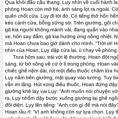
Qua khỏi đầu cầu thang, Lụy nhìn về cuối hành la
phòng Hoan còn mở hé, ánh sáng lọt ra ngoài. Có
quên chốt cửa. Lụy đi tới đó. Có tiếng thở hổn hể
kéo cánh cửa, bỗng sững sờ. Trên giường, gối c
gã kia người không mảnh vải, đang quấn vào nh
ve, hôn say đắm, gã kia hưởng ứng nồng nhiệt. N
mà Hoan chưa bao giờ dành cho mình. “Trời ơi! Hoa
nhìn của Hoan, Lụy dập cửa lại, ù chạy về phòng.
Trưa hôm sau, trái với lệ thường, Hoan đột ngột
sáng, từ bờ sông về cứ ở lì trong phòng. Hoan và
chiếc ghế nệm dài, rút một điếu thuốc châm lửa hú
Lụy nằm trên giường, mặt quay vào tường. Tuy bi
vẫn im lặng. Hút xong điếu thuốc, Hoan đứng dậy
giường khẽ lay vai Lụy: “Anh muốn nói chuyện vớ
ra, Lụy nhổm dậy bước xuống giường lại ghế ngồi
đối diện. Lụy lên tiếng: “Anh còn gì để mà nói đây? 
Hoan rầu rĩ: “Vì anh không còn sự lựa chọn. Lụy 