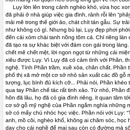
Lụy lớn lên trong cảnh nghèo khó, vừa học xon
đã phải ở nhà giúp việc gia đình, rảnh rỗi lên “phâ
mải mê trong thế giới ảo, chát chít tán gẫu. Sự t
như không có gì. Nhưng bù lại, Lụy đẹp phơi phới
đến cái xóm chài tanh nồng tôm cá. Chỉ riêng làn
đã tạo ra sự khác biệt với đám con gái trong làng.
chết mê chết mệt, lời ngon ngọt từ những cái mi
xiêu được Lụy. Vì Lụy đã có cảm tình với Phần, t
nghệ. Tính Phần trầm, xuề xòa, chân chất. Phần
phố thị xã mở một cơ sở nhỏ sản xuất các đồ gỗ 
tượng, lục bình đủ kích cỡ... Phải nói, Phần khéo t
qua tay Phần chế tác rất tinh xảo. Từ nhỏ, Phần đ
hôn đã lâu, họ đã có gia đình riêng, ít quan tâm t
cơ sở gỗ mỹ nghệ của Phần ngắm nghía những m
sở có mấy chú nhóc học việc. Phần nói với Lụy: “
anh, mồ côi, nghèo khổ, không ai chăm sóc, học 
dạy cho cái nghề để mai sau còn có đường mà sốn