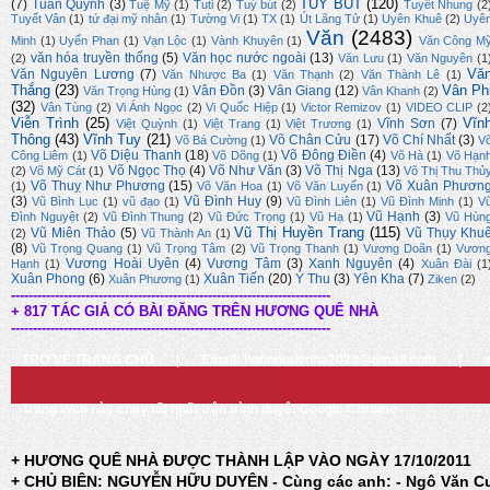
TÙY BÚT
(120)
(7)
Tuấn Quỳnh
(3)
Tuệ Mỹ
(1)
Tuti
(2)
Tuỳ bút
(2)
Tuyết Nhung
(2
Tuyết Vân
(1)
tứ đại mỹ nhân
(1)
Tường Vi
(1)
TX
(1)
Út Lãng Tử
(1)
Uyên Khuê
(2)
Uyê
Văn
(2483)
Minh
(1)
Uyển Phan
(1)
Vạn Lộc
(1)
Vành Khuyên
(1)
Văn Công M
văn hóa truyền thống
(5)
Văn học nước ngoài
(13)
(2)
Văn Lưu
(1)
Văn Nguyên
(1
Vă
Văn Nguyên Lương
(7)
Văn Nhược Ba
(1)
Văn Thạnh
(2)
Văn Thành Lê
(1)
Thắng
(23)
Vân Ph
Vân Đồn
(3)
Vân Giang
(12)
Văn Trọng Hùng
(1)
Vân Khanh
(2)
(32)
Vân Tùng
(2)
Vi Ánh Ngọc
(2)
Vi Quốc Hiệp
(1)
Victor Remizov
(1)
VIDEO CLIP
(2
Viễn Trình
(25)
Vĩn
Vĩnh Sơn
(7)
Việt Quỳnh
(1)
Việt Trang
(1)
Việt Trương
(1)
Thông
(43)
Vĩnh Tuy
(21)
Võ Chân Cửu
(17)
Võ Chí Nhất
(3)
Võ Bá Cường
(1)
V
Võ Diệu Thanh
(18)
Võ Đông Điền
(4)
Công Liêm
(1)
Võ Dõng
(1)
Võ Hà
(1)
Võ Hạn
Võ Ngọc Thọ
(4)
Võ Như Văn
(3)
Võ Thị Nga
(13)
(2)
Võ Mỹ Cát
(1)
Võ Thị Thu Thủ
Võ Thuỵ Như Phương
(15)
Võ Xuân Phươn
(1)
Võ Văn Hoa
(1)
Võ Văn Luyến
(1)
(3)
Vũ Đình Huy
(9)
Vũ Bình Lục
(1)
vũ đạo
(1)
Vũ Đình Liên
(1)
Vũ Đình Minh
(1)
V
Vũ Hạnh
(3)
Đình Nguyệt
(2)
Vũ Đình Thung
(2)
Vũ Đức Trọng
(1)
Vũ Hạ
(1)
Vũ Hùn
Vũ Thị Huyền Trang
(115)
Vũ Miên Thảo
(5)
Vũ Thụy Khu
(2)
Vũ Thành An
(1)
(8)
Vũ Trọng Quang
(1)
Vũ Trọng Tâm
(2)
Vũ Trọng Thanh
(1)
Vương Doãn
(1)
Vươn
Vương Hoài Uyên
(4)
Vương Tâm
(3)
Xanh Nguyên
(4)
Hạnh
(1)
Xuân Đài
(1
Xuân Phong
(6)
Xuân Tiến
(20)
Ý Thu
(3)
Yên Kha
(7)
Xuân Phương
(1)
Ziken
(2)
-------------------------------------------------------------------------
+ 817 TÁC GIẢ CÓ BÀI ĐĂNG TRÊN HƯƠNG QUÊ NHÀ
-------------------------------------------------------------------------
TRỞ VỀ TRANG CHỦ
|
Email: huongquenha2023@gmail.com
|
Trang Web này chạy tốt nhất trên trình duyệt Google Chrome
+ HƯƠNG QUÊ NHÀ ĐƯỢC THÀNH LẬP VÀO NGÀY 17/10/2011
+ CHỦ BIÊN: NGUYỄN HỮU DUYÊN - Cùng các anh: - Ngô Văn C