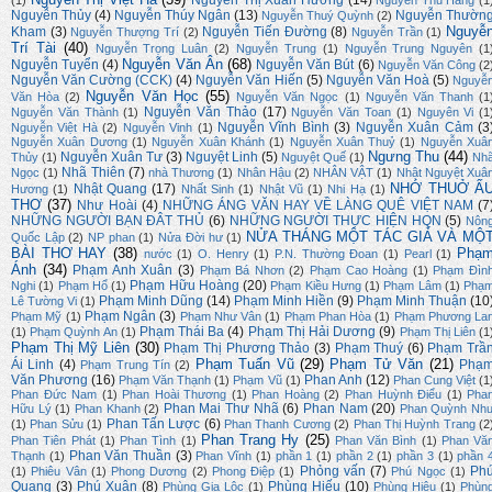
Nguyễn Thị Xuân Hương
(14)
(1)
Nguyễn Thu Hằng
(1
Nguyễn Thủy
(4)
Nguyễn Thúy Ngân
(13)
Nguyễn Thườn
Nguyễn Thuý Quỳnh
(2)
Nguyễ
Kham
(3)
Nguyễn Tiến Đường
(8)
Nguyễn Thượng Trí
(2)
Nguyễn Trần
(1)
Trí Tài
(40)
Nguyễn Trọng Luân
(2)
Nguyễn Trung
(1)
Nguyễn Trung Nguyên
(1
Nguyễn Văn Ân
(68)
Nguyễn Tuyển
(4)
Nguyễn Văn Bút
(6)
Nguyễn Văn Công
(2
Nguyễn Văn Cường (CCK)
(4)
Nguyễn Văn Hiến
(5)
Nguyễn Văn Hoà
(5)
Nguyễ
Nguyễn Văn Học
(55)
Văn Hòa
(2)
Nguyễn Văn Ngọc
(1)
Nguyễn Văn Thanh
(1
Nguyễn Văn Thảo
(17)
Nguyễn Văn Thành
(1)
Nguyễn Văn Toan
(1)
Nguyên Vi
(1
Nguyễn Vĩnh Bình
(3)
Nguyễn Xuân Cảm
(3
Nguyễn Việt Hà
(2)
Nguyễn Vinh
(1)
Nguyễn Xuân Dương
(1)
Nguyễn Xuân Khánh
(1)
Nguyễn Xuân Thuỷ
(1)
Nguyễn Xuâ
Ngưng Thu
(44)
Nguyễn Xuân Tư
(3)
Nguyệt Linh
(5)
Thủy
(1)
Nguyệt Quế
(1)
Nh
Nhã Thiên
(7)
Ngọc
(1)
nhà Thương
(1)
Nhân Hậu
(2)
NHÂN VẬT
(1)
Nhật Nguyệt Xuâ
NHỚ THUỞ Ấ
Nhật Quang
(17)
Hương
(1)
Nhất Sinh
(1)
Nhật Vũ
(1)
Nhi Hạ
(1)
THƠ
(37)
Như Hoài
(4)
NHỮNG ÁNG VĂN HAY VỀ LÀNG QUÊ VIỆT NAM
(7
NHỮNG NGƯỜI BẠN ĐÂT THỦ
(6)
NHỮNG NGƯỜI THỰC HIỆN HQN
(5)
Nôn
NỬA THÁNG MỘT TÁC GIẢ VÀ MỘ
Quốc Lập
(2)
NP phan
(1)
Nửa Đời hư
(1)
BÀI THƠ HAY
(38)
Phạ
nước
(1)
O. Henry
(1)
P.N. Thường Đoan
(1)
Pearl
(1)
Ánh
(34)
Phạm Anh Xuân
(3)
Phạm Bá Nhơn
(2)
Phạm Cao Hoàng
(1)
Phạm Đìn
Phạm Hữu Hoàng
(20)
Nghi
(1)
Phạm Hổ
(1)
Phạm Kiều Hưng
(1)
Phạm Lâm
(1)
Phạ
Phạm Minh Dũng
(14)
Phạm Minh Hiền
(9)
Phạm Minh Thuận
(10
Lê Tường Vi
(1)
Phạm Ngân
(3)
Phạm Mỹ
(1)
Phạm Như Vân
(1)
Phạm Phan Hòa
(1)
Phạm Phương La
Phạm Thái Ba
(4)
Phạm Thị Hải Dương
(9)
(1)
Phạm Quỳnh An
(1)
Phạm Thị Liên
(1
Phạm Thị Mỹ Liên
(30)
Phạm Thị Phương Thảo
(3)
Phạm Thuý
(6)
Phạm Trầ
Phạm Tuấn Vũ
(29)
Phạm Tử Văn
(21)
Ái Linh
(4)
Phạ
Phạm Trung Tín
(2)
Văn Phương
(16)
Phan Anh
(12)
Phạm Văn Thạnh
(1)
Phạm Vũ
(1)
Phan Cung Việt
(1
Phan Đức Nam
(1)
Phan Hoài Thương
(1)
Phan Hoàng
(2)
Phan Huỳnh Điểu
(1)
Pha
Phan Mai Thư Nhã
(6)
Phan Nam
(20)
Hữu Lý
(1)
Phan Khanh
(2)
Phan Quỳnh Nh
Phan Tấn Lược
(6)
(1)
Phan Sửu
(1)
Phan Thanh Cương
(2)
Phan Thị Huỳnh Trang
(2
Phan Trang Hy
(25)
Phan Tiên Phát
(1)
Phan Tình
(1)
Phan Văn Bình
(1)
Phan Vă
Phan Văn Thuần
(3)
Thạnh
(1)
Phan Vĩnh
(1)
phần 1
(1)
phần 2
(1)
phần 3
(1)
phần 
Phỏng vấn
(7)
Ph
(1)
Phiêu Vân
(1)
Phong Dương
(2)
Phong Điệp
(1)
Phú Ngọc
(1)
Quang
(3)
Phú Xuân
(8)
Phùng Hiếu
(10)
Phùng Gia Lộc
(1)
Phùng Hiệu
(1)
Phùn