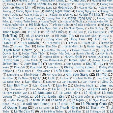
Chẩm
(53)
Hoàng Giao
(4)
Hoàng Hạ Miê
Hoàng Chẫm
(1)
Hoàng Đình Quang
(2)
(6)
Hoàng Khánh Duy
(5)
Hoàng Hữu
(1)
Hoàng Kim
(1)
Hoàng Kim Chi
(1)
Hoàng Ki
Hoàng Linh
(6)
Hoàng Lộc
(8)
Oanh
(2)
Hoàng Long
(2)
Hoàng Mẫn
(1)
Hoàng Min
Hoàng Ngọc Xuân
(4)
Tường
(2)
Hoàng Nghĩa Lược
(1)
Hoàng Nguyên
(1)
Hoàng Ph
Hoàng Thị Nhã
(8)
Ngọc Tường
(1)
Hoàng Thảo Chi
(1)
Hoàng Thị Bích Hà
(1)
Hoàn
Hoàng Trọng Quý
(9)
Thị Thu Thủy
(2)
Hoàng Trang
(1)
Hoàng Trần
(1)
Hoàng Trọn
thắng
(1)
Hoàng Tuấn Sơn
(1)
Hoàng Tuyên
(2)
Hoàng Vũ Thuật
(1)
Hoàng Xuân Hiến
(1
Hồ Bích Ngọc
(4)
Hoàng Xuân Niên
(1)
Hồ Bích Vân
(2)
Hồ Đắc Thiếu Anh
(1)
Hồ Hải
(2
H
Hồ Lê Diêm
(1)
Hồ Nam
(1)
Hồ Ngọc Diệp
(1)
Hồ Nhật Quang
(1)
Hồ Sĩ Duy
(1)
H
Thanh Ngân
(10)
Hồ Thế Phất
(3)
Hồ Thế Hà
(2)
Hồ Thế Sinh
(1)
Hồ Tĩnh Tâm
(1)
Tịnh Thuỷ
(21)
Hồ Xuân Thu
(3)
Hồ Vũ Khánh Linh
(1)
Hội Nhà văn TP. HCM
(1
Hồng Hạnh
(3)
Hồng Phúc
(8)
Hồng Tâm
(10)
Huệ Triệu
(3
Hồng Liễu
(1)
HUMICHI
(5)
Huy Nguyên
(15)
Huy Vọng
(17)
Huy Vũ
(1)
Huyết Kiệt
(1)
Huỳnh D
Huỳnh Gia
(18)
Thảo
(1)
Huỳnh Kim Bửu
(1)
Huỳnh Minh Lệ
(2)
Huỳnh Ngọc Nga
(1
Huỳnh Ngọc Phước
(29)
Huỳnh Như Phương
(1)
Huỳnh Thanh Lan
(1)
Huỳnh Th
Quỳnh Nga
(1)
Huỳnh Thúy Thúy
(1)
Huỳnh Văn Diệu
(1)
Huỳnh Văn Mỹ
(1)
Huỳnh Vă
Huỳnh Xuân Sơn
(3)
Hương Đình
(4)
Yên
(1)
Hương Đêm
(1)
Hương Quê Nhà
(1
Hương Văn
(6)
James Dylan
(4)
Hửu Thỉnh
(1)
Irina Polianxkaia
(1)
James Joyce
(1
Jeffrey Thai
(9)
Jerry Thu Trà
(7)
Kha Tiệm Ly
(4)
Kai Hoàng
(1)
Kate Chopin
(1)
Kh
Khổng Trường Chiến
(3)
Xuân
(1)
Khán Võ
(2)
Khảo Mai
(1)
khoa học
(1)
Khổng Vĩn
Kiến Giang
(12)
Kim Chuôn
Nguyên
(1)
KỊCH BẢN
(1)
Kiên Giang
(1)
Kiều Huệ
(1)
Kim Sơn Giang
(22)
(4)
Kim Ngoan
(15)
Kim Tiết
(10
Kim Dung
(2)
Kim Quyên
(1)
Ký sự
(14)
Kim Yến
(1)
Kỳ Nam
(2)
Lã Bố
(1)
La Hán
(1)
La Mai Thi Gia
(1)
Lạc Thảo
(1
Lam Giang
(3)
Lãng D
Lại Ngọc Thư
(1)
Lan Anh
(1)
Lan Phương
(1)
Lan Thanh
(1)
Lâm Trú
(6)
Lâm Bích Thuỷ
(8)
Lâm Cẩm Ái
(3)
Lâm Hạ
(11)
Lâm Huy Nhuận
(1)
(30)
Lê Đình Danh
(79
Lê Ân
(5)
Lê Bá Duy
(9)
Lâm Xuân Vi
(1)
Lâu Văn Mua
(1)
Lê Đức Lang
(13)
Lệ Hằng
(3)
Lê Hoà
Lê Đức Hoàng Vân
(1)
Lê Giang Trần
(1)
Lê Hứa Huyền Trân
(39)
Lương
(4)
Lê Hoàng
(2)
Lê Khánh Luận
(1)
Lê Minh Chán
Lê Minh Hải
(3)
Lê Minh Vũ
(3)
Lê Ngân
(3)
(1)
Lê Minh Dung
(2)
Lê Ngọc Phái
(1)
L
Lê Phương Châu
(30
Lê Ngũ Nam Phong
(11)
Lê Nhựt Triết
(8)
Ngọc Trác
(1)
Lê Quang Trạng
(23)
Lê Thanh Hùng
(34)
Lê Thanh My
(8)
Lê Sa Long
(2)
L
L
Lê Thị Cẩm Tú
(6)
Thấu
(1)
Lê Thị Hồng Thắm
(1)
Lê Thị Kim
(1)
Lê Thị Ngọc Lệ
(1)