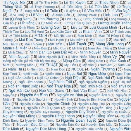
Thị Ngọc Nữ
(33)
Lê Thị Xuyên
(13)
Lê Thiếu Nhơn
(15)
L
Lê Thị Thu Hiền
(1)
Thống Nhất
(6)
Lê Tiến Mợi
(6)
Lê Trọn
Lê Thụy Phương
(2)
Lê Tiến Dũng
(1)
Nghĩa
(3)
Lê Tuân
(4)
Lê Văn Hiếu
(12)
Lê Văn Ngă
Lê Trung Hiếu
(1)
Lê Uyên
(1)
(3)
Lê Vinh
(4)
Linh Lan
(7)
Lin
Lê Vi Thuỷ
(1)
Lê Xuân Tiến
(1)
Lindsay Polak
(1)
Lan (Quảng Nam)
(8)
Linh Phương
(3)
Long Khánh
(4)
Linh Thy
(2)
Long Vương
(1
Lữ Hồng
(3)
Lương Duyên Thắn
luân hồi
(1)
Lư Nhất Vũ
(1)
Lương Cẩm Quyên
(1)
Lương Sơn
(27)
(3)
Lưu Ly
(6)
Lưu Quang Minh
(15)
Lương Đình Khoa
(1)
Lư
Lý Khánh Vinh
(15)
Thành Tựu
(1)
Lưu Thị Mười
(2)
Lưu Xuân Cảnh
(2)
Lý Thành Lon
M.T.N.H
(7)
(1)
Lý Thời Miễn
(1)
Mã Nhị Lan
(1)
Mạc Minh
(2)
Mạc Tố Hồng
(1)
Mạ
Mai Đức Trung
(6)
Mai Loan
(12)
Tường
(2)
Mai Hạnh
(1)
Mai Kiệm
(1)
Mai Nhật
(2
Mai Tuyết
(37)
Mang Viên Long
(63
Mai Thìn
(3)
Mai Thanh
(1)
Mai Thị Vân
(1)
Marie Hải Miên
(4)
Mẫu Đơn
(1)
Mèo Con
(1)
Mi Thu
(1)
Miên Đức Thắng
(2)
Miên Lin
Minh Đan (Lọ Lem Đất Võ)
(6)
Minh Nguyên
(15)
Minh Nguyễ
(1)
Minh Châu
(2)
Minh Vy
(25)
(3)
Minh Nguyệt
(15)
Minh Nguyệt (NT)
(1)
Minh Nhân Tông
(1)
Mỗ
Mộng Cầm
(8)
Mùa Xanh
(3
tháng một tác giả và một bài thơ hay
(2)
Mộng Nam
(1)
MỸ THUẬT
(6)
Mưa
(1)
Mường Mán
(1)
My Tiên
(1)
Mỹ Vân
(1)
Nam Art
(2)
Nam Ca
Ngàn Thương
(33)
Nam Thi
(17)
NCCGL
(4)
(1)
Năm Bửu
(1)
Nấm Độc
(1)
Ngà
Ngọc Diệp
(35)
Ngọc Bút
(8)
Đẹp Tươi
(1)
nghệ thuật.
(1)
nghiên cứu
(1)
Ngọc Thịn
Ngô Diệp
(6)
Ngô Đình Hải
(7)
(1)
Ngô Càn Chiểu
(1)
Ngô Cự Chính
(2)
Ngô Hồn
Ngô Minh Trãi
(3)
Nhung
(1)
Ngô Liêm Khoan
(1)
Ngô Nguyên Ngiễm
(1)
Ngô Thị Ho
Ngô Thuý Nga
(30)
Ngô Thị Ngọc Diệp
(10)
Ngô Thúy Nga
(16)
Ngô Thy Họ
(1)
Ngô Văn Cư
(52)
(7)
Ngô Văn Giảng
(11)
Ngô Văn Khanh
(17)
Ngô Viết Hòa
(2
Nguyễn An Bình
(70)
Nguyễn An Đình
(4)
Nguyễn
(1)
Nguyễn Ánh 9
(1)
Nguyễn B
Nguyê
Nhân
(1)
Nguyễn Bích Sao Linh
(1)
Nguyễn Bình
(1)
Nguyễn Bính Hồng Cầu
(2)
Cẩn
(26)
Nguyễn Chinh
(4)
Nguyễn Châu
(2)
Nguyễn Công Thụ
(2)
Nguyễn Côn
Nguyễ
Tùng Chinh
(1)
Nguyễn Cử Tú Quỳnh
(2)
Nguyên Diệp
(1)
Nguyễn Dũng
(1)
Duy Khương
(6)
Nguyễn Duy Thịnh
(3)
Nguyễn Duy Phương
(1)
Nguyễn Đại Duẩn
(2
Nguyễn Đặng Mừng
(3)
Nguyễn Đăng Thanh
(20)
Nguyễn Đăng Trình
(4)
Nguyễ
Nguyễn Đoan Tuyết
(25)
Đình Bảng
(1)
Nguyễn Đình Trọng
(1)
Nguyễn Đồng Bộ
Nguyễn Đức Chính
(5)
Nguyễ
Thảo
(1)
Nguyễn Đức Cơ
(1)
Nguyễn Đức Mậu
(2)
Nguyễn Đứ
Đức Minh
(6)
Nguyễn Đức Minh Hùng
(10)
Nguyễn Đức Nhân
(1)