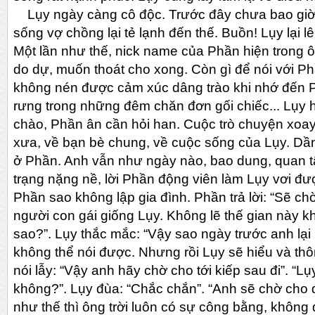
Lụy ngày càng cô độc. Trước đây chưa bao giờ
sống vợ chồng lại tẻ lạnh đến thế. Buồn! Lụy lại l
Một lần như thế, nick name của Phần hiện trong ô
do dự, muốn thoát cho xong. Còn gì để nói với P
không nén được cảm xúc dâng trào khi nhớ đến P
rưng trong những đêm chăn đơn gối chiếc... Lụy h
chào, Phần ân cần hỏi han. Cuộc trò chuyện xoa
xưa, về bạn bè chung, về cuộc sống của Lụy. Dần
ở Phần. Anh vẫn như ngày nào, bao dung, quan t
trạng nặng nề, lời Phần động viên làm Lụy vơi đượ
Phần sao không lập gia đình. Phần trả lời: “Sẽ ch
người con gái giống Lụy. Không lẽ thế gian này k
sao?”. Lụy thắc mắc: “Vậy sao ngày trước anh lại
không thể nói được. Nhưng rồi Lụy sẽ hiểu và th
nói lẫy: “Vậy anh hãy chờ cho tới kiếp sau đi”. “L
không?”. Lụy đùa: “Chắc chắn”. “Anh sẽ chờ cho 
như thế thì ông trời luôn có sự công bằng, không đ