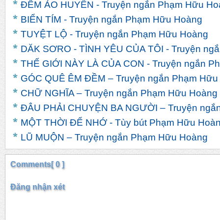
ĐÊM ẢO HUYỀN - Truyện ngắn Phạm Hữu Ho
BIỂN TÍM - Truyện ngắn Phạm Hữu Hoàng
TUYỆT LỘ - Truyện ngắn Phạm Hữu Hoàng
DĂK SƠRO - TÌNH YÊU CỦA TÔI - Truyện ng
THẾ GIỚI NÀY LÀ CỦA CON - Truyện ngắn P
GÓC QUÊ ÊM ĐỀM – Truyện ngắn Phạm Hữu
CHỮ NGHĨA – Truyện ngắn Phạm Hữu Hoàng
ĐÂU PHẢI CHUYỆN BA NGƯỜI – Truyện ngắ
MỘT THỜI ĐỂ NHỚ - Tùy bút Phạm Hữu Hoà
LŨ MUỘN – Truyện ngắn Phạm Hữu Hoàng
Comments[ 0 ]
Đăng nhận xét