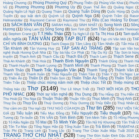
Phùng Phương Quý
(7)
Hoàng Chương
(1)
Phụng Thiên
(1)
Phùng Văn Khai
(1)
Phướ
Phương Phương
(10)
Phương Uy
(5)
Vũ
(1)
Quan Thế Âm
(1)
Quảng Ngọc
(1
Quang Tuấn Dũng
(9)
Quảng Ngôn Lê Ngữ
(1)
Quang Thám
(1)
Quốc Hùng
(2)
Quố
Quỳnh Nga
(16)
Tuyên
(1)
quy luật dịch
(1)
Quỳnh Lệ
(1)
Quỳnh Trâm
(1)
Raso
Rêu (Cao Hoàng Từ Đoan
Helmandollar
(1)
Raymond Carver
(1)
Raymond Thư
(1)
SÁCH BẠN VĂN
(71)
(13)
Song Ninh
(11)
Sôn
SARAH HALL
(1)
SINH NHẬT
(1)
Hương
(11)
Sông Song
(8)
Sơn Trần
(15)
Sông Lam
(1)
Sơn Tịnh
(2)
Sruthi Thekkia
T.T.Hiếu Thảo
(22)
Tạ Thị Hoa
(14)
Tam quố
(1)
Stephen Crane
(1)
Tạ Nghi Lễ
(1)
TẢN VĂN
(230)
TẠP BÚT
(624)
diễn nghĩa
(4)
TẠ
Tạp chí Văn Mới
(1)
CHÍ VN BÌNH DƯƠNG
(11)
Tashi Dawa
(1)
Tâm Lãng
(1)
Tâm Nhiên
(2)
Tấn Hòa
(1
TẬP SAN ÁO TRẮNG
(39)
Tần Khánh
(4)
Tân Vương Huy
(1)
Tập san Văn họ
nghệ thuật Hương Quê Nhà
(1)
Tây bá hầu Cơ Phát
(1)
Tây Du Ký
(1)
Tây Sơn bi hùn
Thạch Đà
(7)
Thạch Sene
(5
truyện
(2)
Thạch Anh
(2)
Thạch Cầu
(1)
Thạch Lam
(1)
Thanh Bình Nguyên
(27)
Thái An Khánh
(2)
Thái Hoà
(1)
Thành Dũng
(1)
Thanh Hả
Thanh Minh
(4)
(1)
Thanh Huyền
(2)
Thanh Lương
(2)
Thanh Phong
(1)
Thanh Sơn
(1
Thanh Trắc Nguyễn Văn
(42)
Thanh Thảo
(3)
Thanh Tùng
(7)
Thành Văn
(3
Thạnh Văn
(1)
Thanh Xuân
(2)
Thảo Nguyễn
(1)
Thâm Tâm
(1)
Thần Y
(1)
Thi Ngọc La
Thiên Di
(5)
Thiên Thần Áo Trắng
(7)
Thiên Tôn
(10
(1)
Thiên Ân
(1)
Thiên Sơn
(1)
Thiệp chúc mừng năm mới
(4)
Thiệp chúc Tết
(3)
Thiệp mừng
(3
Thiên Trần
(1)
Thơ
(3149)
TH
THƠ MỜI HOẠ
(7)
Thông báo
(1)
Thơ Lê Nhựt Triết
(1)
PHỔ NHẠC
(106)
Thời sự Văn nghệ
(6)
Thu Dung
(3)
Thu Hằng
(1)
Thu Hiền
(1
Thuận Thảo
(8)
Thục Minh
(7)
Thuỳ Anh
(13
Thu Hoài
(1)
Thu Nga
(1)
Thuận Yến
(1)
Thụy Du
(3)
Thuỵ Du
(1)
Thuỳ Dương
(1)
Thùy Dương
(1)
Thủy Điền
(1)
Thuỳ Nhân
(1
Thư tin
(285)
Thư cảm ơn
(1)
Thư ngỏ
(1)
THƯ NGỎ CỦA HQN
(2)
THƯ VIỆN TÁ
Tiểu thuyết
(107)
Tiểu luận
(4)
Tiểu Nguyệt
(5)
GIẢ
(1)
Tiểu Mục Đồng
(1)
Tiê
Tịnh Bình
(19)
Tương
(1)
Tin buồn
(2)
TIN VĂN
(2)
Tịnh Minh Tiến
(2)
Tô Hồng Phươn
Tô Minh Yến
(21)
Tố Mai
(3)
(1)
Tô Kiều Ngân
(1)
Tôn Nữ Hỷ Khương
(2)
Tôn Thất Ú
Trà Bình
(4)
(2)
Tôn Tư Mạc
(1)
Tống Ngọc Hân
(1)
Tống Xuân Tám
(1)
TRABATHA
(1
Trác Phi
(1)
Trang Linh
(1)
Trang Lộc
(1)
Trang Thơ Chào Xuân Mậu Tuất 2018
(1
TRANG THƠ CHỦ NHẬT
(528)
Trang Thơ Đón Xuân Đinh Dậu 2017
(1