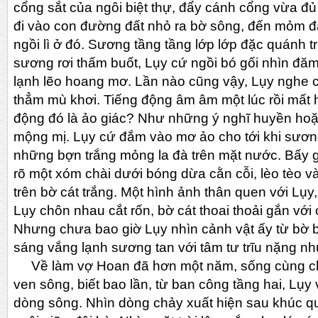
cổng sắt của ngôi biệt thự, đẩy cánh cổng vừa đủ 
đi vào con đường đất nhỏ ra bờ sông, đến mỏm đ
ngồi lì ở đó. Sương tầng tầng lớp lớp đặc quánh 
sương rơi thấm buốt, Lụy cứ ngồi bó gối nhìn 
lạnh lẽo hoang mơ. Lần nào cũng vậy, Lụy nghe c
thẳm mù khơi. Tiếng động âm âm một lúc rồi mất 
động đó là ảo giác? Như những ý nghĩ huyền ho
mộng mị. Lụy cứ đắm vào mơ ảo cho tới khi sương
những bợn trắng mỏng la đà trên mặt nước. Bấy gi
rõ một xóm chài dưới bóng dừa cằn cỗi, lèo tèo và
trên bờ cát trắng. Một hình ảnh thân quen với Lụy,
Lụy chôn nhau cắt rốn, bờ cát thoai thoải gắn với
Nhưng chưa bao giờ Lụy nhìn cảnh vật ấy từ bờ 
sáng vắng lạnh sương tan với tâm tư trĩu nặng nh
Về làm vợ Hoan đã hơn một năm, sống cùng chồ
ven sông, biết bao lần, từ ban công tầng hai, Lụy 
dòng sông. Nhìn dòng chảy xuất hiện sau khúc 