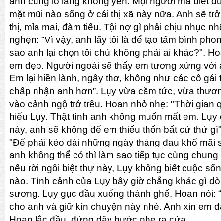
anh cũng lo lắng không yên. Mọi người mà biết đư
mặt mũi nào sống ở cái thị xã này nữa. Anh sẽ trở t
thị, mỉa mai, đàm tiếu. Tội nợ gì phải chịu nhục n
nghẹn: “Vì vậy, anh lấy tôi là để tạo tấm bình ph
sao anh lại chọn tôi chứ không phải ai khác?". Hoan
em đẹp. Người ngoài sẽ thấy em tương xứng với 
Em lại hiền lành, ngây thơ, không như các cô gái t
chấp nhận anh hơn”. Lụy vừa căm tức, vừa thươn
vào cảnh ngộ trớ trêu. Hoan nhỏ nhẹ: "Thời gian
hiểu Lụy. Thật tình anh không muốn mất em. Lụy c
này, anh sẽ không để em thiếu thốn bất cứ thứ gì
"Để phải kéo dài những ngày tháng đau khổ mãi s
anh không thể có thì làm sao tiếp tục cùng chun
nếu rời ngôi biệt thự này, Lụy không biết cuộc s
nào. Tình cảnh của Lụy bây giờ chẳng khác gì d
sương. Lụy gục đầu xuống thành ghế. Hoan nói:
cho anh và giữ kín chuyện này nhé. Anh xin em đấ
Hoan lắc đầu, đứng dậy bước nhẹ ra cửa.