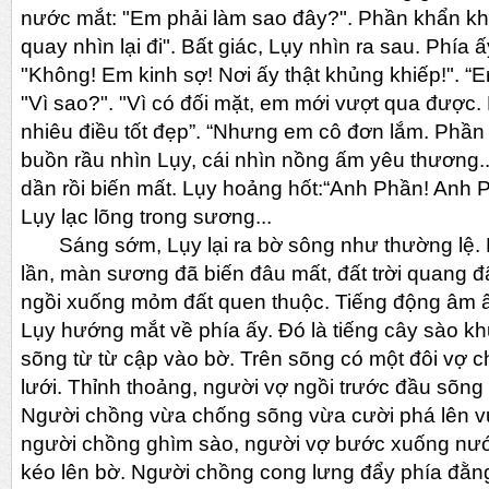
nước mắt: "Em phải làm sao đây?". Phần khẩn kh
quay nhìn lại đi". Bất giác, Lụy nhìn ra sau. Phía ấy
"Không! Em kinh sợ! Nơi ấy thật khủng khiếp!". “E
"Vì sao?". "Vì có đối mặt, em mới vượt qua được.
nhiêu điều tốt đẹp”. “Nhưng em cô đơn lắm. Phần 
buồn rầu nhìn Lụy, cái nhìn nồng ấm yêu thương
dần rồi biến mất. Lụy hoảng hốt:“Anh Phần! Anh P
Lụy lạc lõng trong sương...
Sáng sớm, Lụy lại ra bờ sông như thường lệ. 
lần, màn sương đã biến đâu mất, đất trời quang 
ngồi xuống mỏm đất quen thuộc. Tiếng động âm 
Lụy hướng mắt về phía ấy. Đó là tiếng cây sào k
sõng từ từ cập vào bờ. Trên sõng có một đôi vợ c
lưới. Thỉnh thoảng, người vợ ngồi trước đầu sõng 
Người chồng vừa chống sõng vừa cười phá lên vu
người chồng ghìm sào, người vợ bước xuống nướ
kéo lên bờ. Người chồng cong lưng đẩy phía đằn