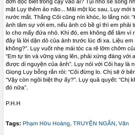
đơn độc biết trông cậy vào ai? Tụi nhỏ sẽ sống 
mặt Lụy thêm ảo não... Mãi một lúc sau, Lụy mới tr
nước mắt. Thằng Côi cũng nín khóc, lo lắng nói: “
ảnh tâm sự với em, nếu ảnh có bề gì thì em phải 
lo cho mấy đứa nhỏ. Khi đó, em không để tâm vì
đây là lời dặn dò của ảnh trước lúc đi xa. Liệu e
không?”. Lụy vuốt nhẹ mái tóc ca rê lởm chởm của
“Em tự tin và vững vàng lên, phải xứng đáng với 
được di nguyện của ảnh”. Lụy nói với Côi hay là n
Giọng Lụy bỗng rắn rỏi: “Côi đừng lo. Chị sẽ ở bê
“Vậy còn ngôi biệt thự ấy?”. Lụy quả quyết: “Chị k
đó nữa”.
P.H.H
Tags:
Phạm Hữu Hoàng
,
TRUYỆN NGẮN
,
Văn