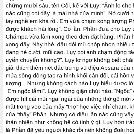
chừng mười sáu, tên Côi, kể với Lụy: “Ảnh lo ch
nào cũng coi đây là mái nhà của mình”. Nó cười 
tay nghề em khá rồi. Em vừa chạm xong tượng Ph
được khách hài lòng”. Có lần, Phần đưa cho Lụy 
Chămpa vừa làm xong theo đơn đặt hàng. Phần h
xong đấy. Này nhé, đầu đội mũ chóp nhọn nhiều tầ
đang hé cười, mũi cao. Lụy coi anh chạm động t
uyển chuyển không?”. Lụy lơ ngơ không biết phải 
giải thích thêm nét đặc trưng vũ điệu Apsara của
múa sống động tạo ra hình khối cân đối, cái hồ
tượng... Nhưng không cách nào Lụy hiểu được lời
“Em ngốc lắm!”. Lụy không giận chút nào. “Ngốc”
được hít cái mùi ngai ngái của những thớ gỗ mớ
mắt trong veo của mấy “thợ” học việc nhí chạm,
của “thầy” Phần. Nhưng có điều lần nào cũng vậy
thản nhiên như không hề có tình ý gì. Lụy hờn trá
là Phần đã yêu người khác rồi nên không đoái hoà