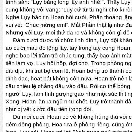
trình sẵn: "Lụy bằng lòng lấy anh nhé!". Thấy Lụ
cũng không vội vàng: “Lụy cứ từ từ nghĩ cho kĩ rồi 
Nghe Lụy báo tin Hoan hỏi cưới, Phần thoáng lặng
vui vẻ: “Chúc mừng em!”. Mắt Phần thật lạ như đa
Nhưng với Lụy, mọi thứ đã rõ và không còn gì để
Đám cưới được tổ chức linh đình, Lụy đội khăn
áo cưới màu đỏ lộng lẫy, tay trong tay cùng Hoan
nghe bao lời trầm trồ chúc tụng, thấy bao ánh 
tiên làm vợ, Lụy hồi hộp, đợi chờ. Trong phòng n
dìu dịu, khi trút bộ com lê, Hoan bỗng trở thành c
đĩnh đạc, hoạt bát không còn nữa. Hoan trở nên l
câu chiếu lệ chẳng đâu vào đâu. Rồi cơ thể bóng
người Lụy, làm tình gượng gạo như một súc thịt 
Xong, Hoan lăn ra ngủ như chết. Lụy trở thành đàn
như bị vết xước đầu tiên trong đời.
Dù mới cưới, Hoan có vẻ không hứng thú với c
đêm động phòng, Hoan ra ở phòng riêng, cũng ở t