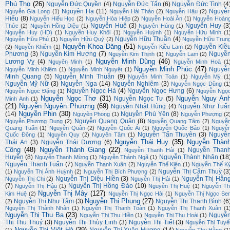
Phú Thọ
(26)
Nguyễn Đức Quyền
(4)
Nguyễn Đức Tấn
(6)
Nguyễn Đức Tình
(4
Nguyên Hạ
(11)
Nguyễ
Nguyễn Gia Long
(1)
Nguyễn Hải Thảo
(2)
Nguyễn Hậu
(2)
Hiếu
(8)
Nguyễn Hiếu Học
(2)
Nguyễn Hòa Hiệp
(2)
Nguyễn Hoài Ân
(1)
Nguyễn Hoàn
Nguyễn Huệ
(3)
Nguyễn Huy
(3
Thức
(2)
Nguyễn Hồng Diệu
(1)
Nguyên Hùng
(1)
Nguyễn Huy (HD)
(1)
Nguyễn Huy Khôi
(1)
Nguyễn Huỳnh
(1)
Nguyễn Hữu Minh
(1
Nguyễn Hữu Thuần
(4)
Nguyễn Hữu Phú
(1)
Nguyễn Hữu Quý
(2)
Nguyễn Hữu Trun
Nguyễn Khoa Đăng
(51)
Nguyễn Kiề
(2)
Nguyễn Khiêm
(1)
Nguyễn Kiều Lam
(2)
Phương
(3)
Nguyễn Kim Hương
(7)
Nguyễ
Nguyễn Kim Thịnh
(1)
Nguyễn Lam
(2)
Nguyễn Minh Dũng
(46)
Lương Vỵ
(4)
Nguyên Minh
(1)
Nguyễn Minh Hoà
(1
Nguyễn Minh Phúc
(47)
Nguyễ
Nguyễn Minh Khiêm
(1)
Nguyễn Minh Nguyệt
(1)
Minh Quang
(5)
Nguyễn Minh Thuận
(9)
Nguyễn Minh Toàn
(1)
Nguyễn Mỳ
(1
Nguyễn Mỹ Nữ
(3)
Nguyễn Nga
(14)
Nguyễn Nghiêm
(3)
Nguyễn Ngọc Dũng
(1
Nguyễn Ngọc Hà
(4)
Nguyễn Ngọc Hưng
(6)
Nguyễn Ngọc Đặng
(1)
Nguyễn Ngọ
Nguyễn Ngọc Thơ
(31)
Nguyễn Nguy An
Nguyễn Ngọc Tư
(5)
Minh Anh
(1)
(21)
Nguyễn Nguyên Phượng
(69)
Nguyễn Nhật Hùng
(4)
Nguyễn Như Tuấ
Nguyễn Phin
(30)
(14)
Nguyễn Phú Yên
(8)
Nguyên Phong
(1)
Nguyễn Phượng
(2
Nguyễn Quang Quân
(8)
Nguyễn Phương Dung
(2)
Nguyễn Quang Tâm
(2)
Nguyễ
Quang Tuấn
(1)
Nguyễn Quân
(2)
Nguyễn Quốc Ái
(1)
Nguyễn Quốc Bảo
(1)
Nguyễ
Nguyễn Tấn Thuyên
(3)
Nguyễ
Quốc Đông
(1)
Nguyễn Quy
(2)
Nguyên Tâm
(1)
Nguyễn Thái Huy
(35)
Nguyễn Thàn
Thái An
(3)
Nguyễn Thái Dương
(6)
Công
(48)
Nguyễn Thành Giang
(22)
Nguyễn Than
Nguyễn Thanh Hải
(1)
Huyền
(8)
Nguyễn Thành Nhân
(18
Nguyễn Thanh Mừng
(1)
Nguyễn Thánh Ngã
(1)
Nguyễn Thanh Tuấn
(7)
Nguyễn Thanh Xuân
(2)
Nguyễn Thế Kiên
(1)
Nguyễn Thế K
Nguyễn Thị Cẩm Thuỳ
(3
(1)
Nguyễn Thị Ánh Huỳnh
(2)
Nguyễn Thị Bích Phượng
(2)
Nguyễn Thị Diệu Hiền
(3)
Nguyễn Thị Hằn
Nguyễn Thị Chi
(2)
Nguyễn Thị Hải
(1)
(7)
Nguyễn Thị Hồng Đào
(10)
Nguyễn Thị Hậu
(1)
Nguyễn Thị Huệ
(1)
Nguyễn Th
Nguyễn Thị Mây
(127)
Kim Huệ
(2)
Nguyễn Thị Ngọc Hải
(1)
Nguyễn Thị Ngọc Se
Nguyễn Thị Phụng
(27)
Nguyễn Thị Như Tâm
(3)
Nguyễn Thị Thanh Bình
(6
(2)
Nguyễn Thị Thành Nhân
(1)
Nguyễn Thị Thanh Toàn
(1)
Nguyễn Thị Thanh Xuân
(1
Nguyễn Thị Thu Ba
(23)
Nguyễ
Nguyễn Thị Thu Hiền
(1)
Nguyễn Thị Thu Hoài
(1)
Thị Thu Thuý
(3)
Nguyễn Thị Thùy Linh
(3)
Nguyễn Thị Tiết
(3)
Nguyễn Thị Tuyế
Nguyễn Thị Việt Hà
(39)