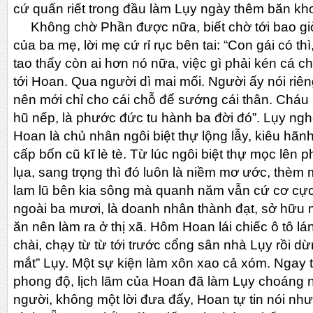
cứ quấn riết trong đầu làm Lụy ngày thêm băn k
Không chờ Phần được nữa, biết chờ tới bao giờ,
của ba mẹ, lời mẹ cứ rỉ rục bên tai: “Con gái có thì
tao thấy còn ai hơn nó nữa, việc gì phải kén cá 
tới Hoan. Qua người dì mai mối. Người ấy nói riê
nên mới chỉ cho cái chỗ để sướng cái thân. Cháu
hũ nếp, là phước đức tu hành ba đời đó”. Lụy nghe 
Hoan là chủ nhân ngôi biệt thự lộng lẫy, kiêu hã
cấp bốn cũ kĩ lè tè. Từ lúc ngôi biệt thự mọc lên
lụa, sang trọng thì đó luôn là niềm mơ ước, thè
lam lũ bên kia sông mà quanh năm vẫn cứ cơ cực,
ngoài ba mươi, là doanh nhân thành đạt, sở hữu 
ăn nên làm ra ở thị xã. Hôm Hoan lái chiếc ô tô l
chài, chạy từ từ tới trước cổng sân nhà Lụy rồi d
mắt” Lụy. Một sự kiện làm xôn xao cả xóm. Ngay 
phong độ, lịch lãm của Hoan đã làm Lụy choáng ng
người, không một lời đưa đẩy, Hoan tự tin nói nh