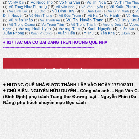
Võ Ngọc Thọ
(4)
Võ Như Văn
(3)
Võ Thị Nga
(13)
(2)
Võ Mỹ Cát
(1)
Võ Thị Thu Thủ
Võ Thuỵ Như Phương
(15)
Võ Xuân Phươn
(1)
Võ Văn Hoa
(1)
Võ Văn Luyến
(1)
(3)
Vũ Đình Huy
(9)
Vũ Bình Lục
(1)
vũ đạo
(1)
Vũ Đình Liên
(1)
Vũ Đình Minh
(1)
V
Vũ Hạnh
(3)
Đình Nguyệt
(2)
Vũ Đình Thung
(2)
Vũ Đức Trọng
(1)
Vũ Hạ
(1)
Vũ Hùn
Vũ Thị Huyền Trang
(115)
Vũ Miên Thảo
(5)
Vũ Thụy Khu
(2)
Vũ Thành An
(1)
(8)
Vũ Trọng Quang
(1)
Vũ Trọng Tâm
(2)
Vũ Trọng Thanh
(1)
Vương Doãn
(1)
Vươn
Vương Hoài Uyên
(4)
Vương Tâm
(3)
Xanh Nguyên
(4)
Hạnh
(1)
Xuân Đài
(1
Xuân Phong
(6)
Xuân Tiến
(20)
Ý Thu
(3)
Yên Kha
(7)
Xuân Phương
(1)
Ziken
(2)
-------------------------------------------------------------------------
+ 817 TÁC GIẢ CÓ BÀI ĐĂNG TRÊN HƯƠNG QUÊ NHÀ
-------------------------------------------------------------------------
TRỞ VỀ TRANG CHỦ
|
Email: huongquenha2023@gmail.com
|
Trang Web này chạy tốt nhất trên trình duyệt Google Chrome
+ HƯƠNG QUÊ NHÀ ĐƯỢC THÀNH LẬP VÀO NGÀY 17/10/2011
+ CHỦ BIÊN: NGUYỄN HỮU DUYÊN - Cùng các anh: - Ngô Văn C
(Bình Định) phụ trách Trang thơ Đường luật - Nguyễn Phin (Đà
Nẵng) phụ trách chuyên mục Đọc sách