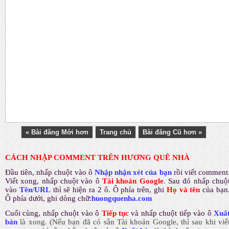
« Bài đăng Mới hơn
Trang chủ
Bài đăng Cũ hơn »
CÁCH NHẬP COMMENT TRÊN HƯƠNG QUÊ NHÀ
Đầu tiên, nhấp chuột vào ô
Nhập nhận xét của bạn
rồi viết comment
Viết xong, nhấp chuột vào ô
Tài khoản Google
.
Sau đó nhấp chuộ
vào
Tên/URL
thì sẽ hiện ra 2 ô. Ô phía trên, ghi
Họ và tên
của bạn
Ô phía dưới, ghi dòng chữ:
huongquenha.com
Cuối cùng, nhấp chuột vào ô
Tiếp tục
và nhấp chuột tiếp vào ô
Xuấ
bản
là xong.
(Nếu bạn đã có sẵn Tài khoản Google, thì sau khi viế