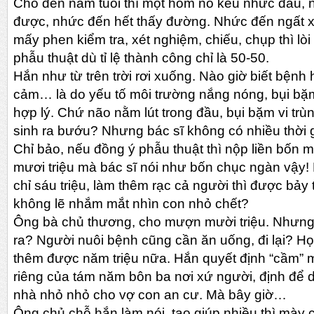
Cho đến năm tuổi thì một hôm nó kêu nhức đầu,
được, nhức đến hết thấy đường. Nhức đến ngất xỉ
mấy phen kiểm tra, xét nghiệm, chiếu, chụp thì lò
phẫu thuật dù tỉ lệ thành công chỉ là 50-50.
Hắn như từ trên trời rơi xuống. Nào giờ biết bệnh
cảm… là do yếu tố môi trường nắng nóng, bụi bặ
hợp lý. Chứ não nằm lút trong đầu, bụi bặm vi t
sinh ra bướu? Nhưng bác sĩ không có nhiều thời g
Chỉ bảo, nếu đồng ý phẫu thuật thì nộp liền bốn mư
mươi triệu mà bác sĩ nói như bốn chục ngàn vậy
chỉ sáu triệu, làm thêm rạc cả người thì được bảy 
không lẽ nhắm mắt nhìn con nhỏ chết?
Ông bà chủ thương, cho mượn mười triệu. Nhưng s
ra? Người nuôi bệnh cũng cần ăn uống, đi lại? Họ
thêm được năm triệu nữa. Hắn quyết định “cầm” mi
riêng của tám năm bôn ba nơi xứ người, định để 
nhà nhỏ nhỏ cho vợ con an cư. Mà bây giờ…
Ông chủ chỗ hắn làm nói, tao giúp nhiều thì mày 