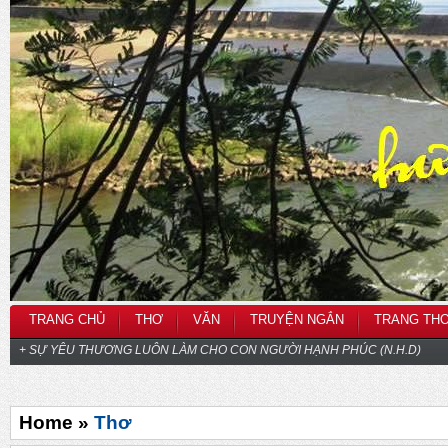
TRANG CHỦ
THƠ
VĂN
TRUYỆN NGẮN
TRANG TH
+ SỰ YÊU THƯƠNG LUÔN LÀM CHO CON NGƯỜI HẠNH PHÚC (N.H.D)
Home »
Thơ