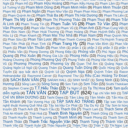
Phạm Hữu Hoàng
(20)
Nghi
(1)
Phạm Hổ
(1)
Phạm Kiều Hưng
(1)
Phạm Lâm
(1)
Phạ
Phạm Minh Dũng
(14)
Phạm Minh Hiền
(9)
Phạm Minh Thuận
(10
Lê Tường Vi
(1)
Phạm Ngân
(3)
Phạm Mỹ
(1)
Phạm Như Vân
(1)
Phạm Phan Hòa
(1)
Phạm Phương La
Phạm Thái Ba
(4)
Phạm Thị Hải Dương
(9)
(1)
Phạm Quỳnh An
(1)
Phạm Thị Liên
(1
Phạm Thị Mỹ Liên
(30)
Phạm Thị Phương Thảo
(3)
Phạm Thuý
(6)
Phạm Trầ
Phạm Tuấn Vũ
(29)
Phạm Tử Văn
(21)
Ái Linh
(4)
Phạ
Phạm Trung Tín
(2)
Văn Phương
(16)
Phan Anh
(12)
Phạm Văn Thạnh
(1)
Phạm Vũ
(1)
Phan Cung Việt
(1
Phan Đức Nam
(1)
Phan Hoài Thương
(1)
Phan Hoàng
(2)
Phan Huỳnh Điểu
(1)
Pha
Phan Mai Thư Nhã
(6)
Phan Nam
(20)
Hữu Lý
(1)
Phan Khanh
(2)
Phan Quỳnh Nh
Phan Tấn Lược
(6)
(1)
Phan Sửu
(1)
Phan Thanh Cương
(2)
Phan Thị Huỳnh Trang
(2
Phan Trang Hy
(25)
Phan Tiên Phát
(1)
Phan Tình
(1)
Phan Văn Bình
(1)
Phan Vă
Phan Văn Thuần
(3)
Thạnh
(1)
Phan Vĩnh
(1)
phần 1
(1)
phần 2
(1)
phần 3
(1)
phần 
Phỏng vấn
(7)
Ph
(1)
Phiêu Vân
(1)
Phong Dương
(2)
Phong Điệp
(1)
Phú Ngọc
(1)
Quang
(3)
Phú Xuân
(8)
Phùng Hiếu
(10)
Phùng Gia Lộc
(1)
Phùng Hiệu
(1)
Phùn
Phùng Phương Quý
(7)
Hoàng Chương
(1)
Phụng Thiên
(1)
Phùng Văn Khai
(1)
Phướ
Phương Phương
(10)
Phương Uy
(5)
Vũ
(1)
Quan Thế Âm
(1)
Quảng Ngọc
(1
Quang Tuấn Dũng
(9)
Quảng Ngôn Lê Ngữ
(1)
Quang Thám
(1)
Quốc Hùng
(2)
Quố
Quỳnh Nga
(16)
Tuyên
(1)
quy luật dịch
(1)
Quỳnh Lệ
(1)
Quỳnh Trâm
(1)
Raso
Rêu (Cao Hoàng Từ Đoan
Helmandollar
(1)
Raymond Carver
(1)
Raymond Thư
(1)
SÁCH BẠN VĂN
(71)
(13)
Song Ninh
(11)
Sôn
SARAH HALL
(1)
SINH NHẬT
(1)
Hương
(11)
Sông Song
(8)
Sơn Trần
(15)
Sông Lam
(1)
Sơn Tịnh
(2)
Sruthi Thekkia
T.T.Hiếu Thảo
(22)
Tạ Thị Hoa
(14)
Tam quố
(1)
Stephen Crane
(1)
Tạ Nghi Lễ
(1)
TẢN VĂN
(230)
TẠP BÚT
(624)
diễn nghĩa
(4)
TẠ
Tạp chí Văn Mới
(1)
CHÍ VN BÌNH DƯƠNG
(11)
Tashi Dawa
(1)
Tâm Lãng
(1)
Tâm Nhiên
(2)
Tấn Hòa
(1
TẬP SAN ÁO TRẮNG
(39)
Tần Khánh
(4)
Tân Vương Huy
(1)
Tập san Văn họ
nghệ thuật Hương Quê Nhà
(1)
Tây bá hầu Cơ Phát
(1)
Tây Du Ký
(1)
Tây Sơn bi hùn
Thạch Đà
(7)
Thạch Sene
(5
truyện
(2)
Thạch Anh
(2)
Thạch Cầu
(1)
Thạch Lam
(1)
Thanh Bình Nguyên
(27)
Thái An Khánh
(2)
Thái Hoà
(1)
Thành Dũng
(1)
Thanh Hả
Thanh Minh
(4)
(1)
Thanh Huyền
(2)
Thanh Lương
(2)
Thanh Phong
(1)
Thanh Sơn
(1
Thanh Trắc Nguyễn Văn
(42)
Thanh Thảo
(3)
Thanh Tùng
(7)
Thành Văn
(3
Thạnh Văn
(1)
Thanh Xuân
(2)
Thảo Nguyễn
(1)
Thâm Tâm
(1)
Thần Y
(1)
Thi Ngọc La