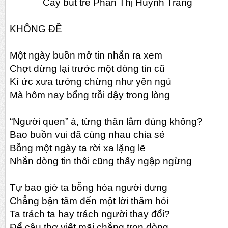
Cây bút trẻ Phan Thị Huỳnh Trang
KHÔNG ĐỀ
Một ngày buồn mở tin nhắn ra xem
Chợt dừng lại trước một dòng tin cũ
Kí ức xưa tưởng chừng như yên ngủ
Mà hôm nay bổng trỗi dậy trong lòng
“Người quen” à, từng thân lắm đúng không?
Bao buồn vui đã cùng nhau chia sẻ
Bỗng một ngày ta rời xa lặng lẽ
Nhắn dòng tin thôi cũng thấy ngập ngừng
Tự bao giờ ta bỗng hóa người dưng
Chẳng bận tâm đến một lời thăm hỏi
Ta trách ta hay trách người thay đổi?
Để câu thơ viết mãi chẳng trọn dòng