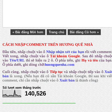
« Bài đăng Mới hơn
Trang chủ
Bài đăng Cũ hơn »
CÁCH NHẬP COMMENT TRÊN HƯƠNG QUÊ NHÀ
Đầu tiên, nhấp chuột vào ô
Nhập nhận xét của bạn
rồi viết comment
Viết xong, nhấp chuột vào ô
Tài khoản Google
.
Sau đó nhấp chuộ
vào
Tên/URL
thì sẽ hiện ra 2 ô. Ô phía trên, ghi
Họ và tên
của bạn
Ô phía dưới, ghi dòng chữ:
huongquenha.com
Cuối cùng, nhấp chuột vào ô
Tiếp tục
và nhấp chuột tiếp vào ô
Xuấ
bản
là xong.
(Nếu bạn đã có sẵn Tài khoản Google, thì sau khi viế
comment, chỉ cần nhấp chuột vào ô
Xuất bản
là thành công
)
Số lượt xem tháng trước
140,526
-------------------------------------------------------------------------