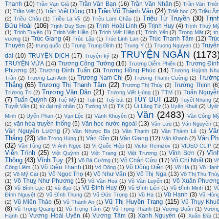
Thanh
(10)
Trần Văn Bạn
(16)
Trần Văn Nhân
(5)
Trần Vạn Giã
(2)
Trần Văn Thiê
Trần Võ Thành Văn
(24)
Trần Viết Dũng
(11)
(1)
Trần Việt
(1)
Triết học
(2)
Triều Â
Triệu Từ Truyền
(30)
Trịn
(2)
Triều Châu
(1)
Triều La Vỹ
(2)
Triệu Lam Châu
(1)
Bửu Hoài
(106)
Trịnh Hoài Linh
(5)
Trịnh Huy
(4)
Trịnh Duy Sơn
(2)
Trịnh Thuỳ M
(1)
Trịnh Tuyên
(1)
Trịnh Viết Hiền
(1)
Trịnh Viết Hiệp
(1)
Trịnh Yến
(2)
Trọng Mật
(2)
tr
Trúc Giang
(4)
Trúc Thanh Tâm
(12)
Trú
vương
(1)
Trúc Lập
(1)
Trúc Linh Lan
(2)
Thuyên
(3)
Truyệ
trung quốc
(1)
Trung Trung Đỉnh
(1)
Trung Y
(1)
Truong Nguyen
(1)
TRUYỆN NGẮN
(1173
dài
(10)
TRUYỆN DỊCH
(17)
Truyện ký
(2)
TRUYỆN VỪA
(14)
Trương Công Tưởng
(16)
Trương Đìn
Trương Diễm Phiến
(1)
Phượng
(8)
Trương Đình Tuấn
(3)
Trương Hồng Phúc
(14)
Trương Huỳnh Nh
Trườn
Trương Nam Chi
(5)
Trân
(2)
Trương Lan Anh
(1)
Trương Thanh Cường
(2)
Thắng
(65)
Trương Thị Thanh Tâm
(22)
Trường Thịnh
(6
Trương Thị Thúy
(2)
Trương Văn Dân
(21)
Tuấn Nguyễ
Trương Tri
(2)
Trương Viết Hùng
(1)
TTM
(1)
TÙY BÚT
(120)
(7)
Tuấn Quỳnh
(3)
Tuệ Mỹ
(1)
Tuti
(2)
Tuỳ bút
(2)
Tuyết Nhung
(2
Tuyết Vân
(1)
tứ đại mỹ nhân
(1)
Tường Vi
(1)
TX
(1)
Út Lãng Tử
(1)
Uyên Khuê
(2)
Uyê
Văn
(2483)
Minh
(1)
Uyển Phan
(1)
Vạn Lộc
(1)
Vành Khuyên
(1)
Văn Công M
văn hóa truyền thống
(5)
Văn học nước ngoài
(13)
(2)
Văn Lưu
(1)
Văn Nguyên
(1
Vă
Văn Nguyên Lương
(7)
Văn Nhược Ba
(1)
Văn Thạnh
(2)
Văn Thành Lê
(1)
Thắng
(23)
Vân Ph
Vân Đồn
(3)
Vân Giang
(12)
Văn Trọng Hùng
(1)
Vân Khanh
(2)
(32)
Vân Tùng
(2)
Vi Ánh Ngọc
(2)
Vi Quốc Hiệp
(1)
Victor Remizov
(1)
VIDEO CLIP
(2
Viễn Trình
(25)
Vĩn
Vĩnh Sơn
(7)
Việt Quỳnh
(1)
Việt Trang
(1)
Việt Trương
(1)
Thông
(43)
Vĩnh Tuy
(21)
Võ Chân Cửu
(17)
Võ Chí Nhất
(3)
Võ Bá Cường
(1)
V
Võ Diệu Thanh
(18)
Võ Đông Điền
(4)
Công Liêm
(1)
Võ Dõng
(1)
Võ Hà
(1)
Võ Hạn
Võ Ngọc Thọ
(4)
Võ Như Văn
(3)
Võ Thị Nga
(13)
(2)
Võ Mỹ Cát
(1)
Võ Thị Thu Thủ
Võ Thuỵ Như Phương
(15)
Võ Xuân Phươn
(1)
Võ Văn Hoa
(1)
Võ Văn Luyến
(1)
(3)
Vũ Đình Huy
(9)
Vũ Bình Lục
(1)
vũ đạo
(1)
Vũ Đình Liên
(1)
Vũ Đình Minh
(1)
V
Vũ Hạnh
(3)
Đình Nguyệt
(2)
Vũ Đình Thung
(2)
Vũ Đức Trọng
(1)
Vũ Hạ
(1)
Vũ Hùn
Vũ Thị Huyền Trang
(115)
Vũ Miên Thảo
(5)
Vũ Thụy Khu
(2)
Vũ Thành An
(1)
(8)
Vũ Trọng Quang
(1)
Vũ Trọng Tâm
(2)
Vũ Trọng Thanh
(1)
Vương Doãn
(1)
Vươn
Vương Hoài Uyên
(4)
Vương Tâm
(3)
Xanh Nguyên
(4)
Hạnh
(1)
Xuân Đài
(1