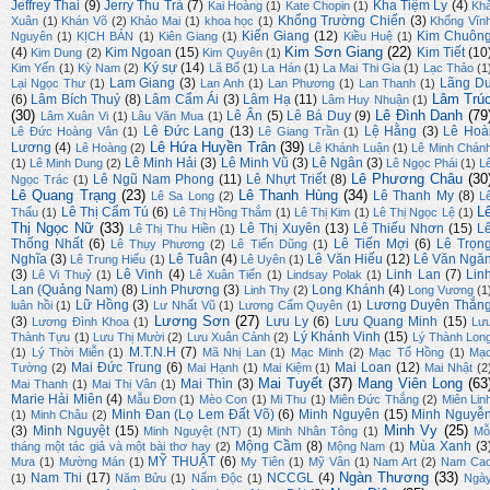
Jeffrey Thai
(9)
Jerry Thu Trà
(7)
Kha Tiệm Ly
(4)
Kai Hoàng
(1)
Kate Chopin
(1)
Kh
Khổng Trường Chiến
(3)
Xuân
(1)
Khán Võ
(2)
Khảo Mai
(1)
khoa học
(1)
Khổng Vĩn
Kiến Giang
(12)
Kim Chuôn
Nguyên
(1)
KỊCH BẢN
(1)
Kiên Giang
(1)
Kiều Huệ
(1)
Kim Sơn Giang
(22)
(4)
Kim Ngoan
(15)
Kim Tiết
(10
Kim Dung
(2)
Kim Quyên
(1)
Ký sự
(14)
Kim Yến
(1)
Kỳ Nam
(2)
Lã Bố
(1)
La Hán
(1)
La Mai Thi Gia
(1)
Lạc Thảo
(1
Lam Giang
(3)
Lãng D
Lại Ngọc Thư
(1)
Lan Anh
(1)
Lan Phương
(1)
Lan Thanh
(1)
Lâm Trú
(6)
Lâm Bích Thuỷ
(8)
Lâm Cẩm Ái
(3)
Lâm Hạ
(11)
Lâm Huy Nhuận
(1)
(30)
Lê Đình Danh
(79
Lê Ân
(5)
Lê Bá Duy
(9)
Lâm Xuân Vi
(1)
Lâu Văn Mua
(1)
Lê Đức Lang
(13)
Lệ Hằng
(3)
Lê Hoà
Lê Đức Hoàng Vân
(1)
Lê Giang Trần
(1)
Lê Hứa Huyền Trân
(39)
Lương
(4)
Lê Hoàng
(2)
Lê Khánh Luận
(1)
Lê Minh Chán
Lê Minh Hải
(3)
Lê Minh Vũ
(3)
Lê Ngân
(3)
(1)
Lê Minh Dung
(2)
Lê Ngọc Phái
(1)
L
Lê Phương Châu
(30
Lê Ngũ Nam Phong
(11)
Lê Nhựt Triết
(8)
Ngọc Trác
(1)
Lê Quang Trạng
(23)
Lê Thanh Hùng
(34)
Lê Thanh My
(8)
Lê Sa Long
(2)
L
L
Lê Thị Cẩm Tú
(6)
Thấu
(1)
Lê Thị Hồng Thắm
(1)
Lê Thị Kim
(1)
Lê Thị Ngọc Lệ
(1)
Thị Ngọc Nữ
(33)
Lê Thị Xuyên
(13)
Lê Thiếu Nhơn
(15)
L
Lê Thị Thu Hiền
(1)
Thống Nhất
(6)
Lê Tiến Mợi
(6)
Lê Trọn
Lê Thụy Phương
(2)
Lê Tiến Dũng
(1)
Nghĩa
(3)
Lê Tuân
(4)
Lê Văn Hiếu
(12)
Lê Văn Ngă
Lê Trung Hiếu
(1)
Lê Uyên
(1)
(3)
Lê Vinh
(4)
Linh Lan
(7)
Lin
Lê Vi Thuỷ
(1)
Lê Xuân Tiến
(1)
Lindsay Polak
(1)
Lan (Quảng Nam)
(8)
Linh Phương
(3)
Long Khánh
(4)
Linh Thy
(2)
Long Vương
(1
Lữ Hồng
(3)
Lương Duyên Thắn
luân hồi
(1)
Lư Nhất Vũ
(1)
Lương Cẩm Quyên
(1)
Lương Sơn
(27)
(3)
Lưu Ly
(6)
Lưu Quang Minh
(15)
Lương Đình Khoa
(1)
Lư
Lý Khánh Vinh
(15)
Thành Tựu
(1)
Lưu Thị Mười
(2)
Lưu Xuân Cảnh
(2)
Lý Thành Lon
M.T.N.H
(7)
(1)
Lý Thời Miễn
(1)
Mã Nhị Lan
(1)
Mạc Minh
(2)
Mạc Tố Hồng
(1)
Mạ
Mai Đức Trung
(6)
Mai Loan
(12)
Tường
(2)
Mai Hạnh
(1)
Mai Kiệm
(1)
Mai Nhật
(2
Mai Tuyết
(37)
Mang Viên Long
(63
Mai Thìn
(3)
Mai Thanh
(1)
Mai Thị Vân
(1)
Marie Hải Miên
(4)
Mẫu Đơn
(1)
Mèo Con
(1)
Mi Thu
(1)
Miên Đức Thắng
(2)
Miên Lin
Minh Đan (Lọ Lem Đất Võ)
(6)
Minh Nguyên
(15)
Minh Nguyễ
(1)
Minh Châu
(2)
Minh Vy
(25)
(3)
Minh Nguyệt
(15)
Minh Nguyệt (NT)
(1)
Minh Nhân Tông
(1)
Mỗ
Mộng Cầm
(8)
Mùa Xanh
(3
tháng một tác giả và một bài thơ hay
(2)
Mộng Nam
(1)
MỸ THUẬT
(6)
Mưa
(1)
Mường Mán
(1)
My Tiên
(1)
Mỹ Vân
(1)
Nam Art
(2)
Nam Ca
Ngàn Thương
(33)
Nam Thi
(17)
NCCGL
(4)
(1)
Năm Bửu
(1)
Nấm Độc
(1)
Ngà