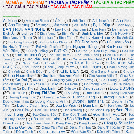
TÁC GIẢ & TÁC PHẨM
*
TÁC GIẢ & TÁC PHẨM
*
TÁC GIẢ & TÁC PHẨ
*
TÁC GIẢ & TÁC PHẨM
*
TÁC GIẢ & TÁC PHẨM
-----------------------------------
-------------------------------------------------------------------------------------------------------------
--------------
Ái Nhân
(21)
ẢNH
(58)
Anh Phon
Ambrose Bierce
(1)
Anh Ngọc
(1)
Anh Nguyên
(1)
(4)
Anh Phương
(9)
Bạch Diệp
(5)
âm nhạc
(2)
âm thanh
(1)
Ân Thiên
(1)
Bách Mỵ
(2
BÀN TRÒN VĂN NGHỆ
(87)
Bảo Hồ
(1)
Bảo Lâm
(1)
Bảo Ninh
(2)
Bé Hải Dân
(1
Bích Ái
(3)
Bích Lê
(4)
Bình Địa Mộc
(3)
Bích Ngọc
(1)
Bích Vân
(2)
Bình Nguyên
(1
Bobby Nam Giang
(3)
Bình Nguyên Trang
(2)
binh pháp
(1)
Bình Tâm
(1)
Bùi Anh Sắ
Bùi Đức Ánh
(66)
Bùi Hoài Vân
(5
(1)
Bùi Công Thuấn
(1)
Bùi Danh Hải Phong
(1)
Bùi Nguyên Bằng
(25)
Bùi Nhựa
(4)
Bù
Bùi Huyền Tương
(2)
Bùi Hữu Phước
(1)
Văn Bồng
(5)
BÚT KÝ
(17)
Bùi Việt Thắng
(2)
Ca Dao
(2)
Cao Duy Thảo
(1)
Cao Ki
Cao Thị Thu Hà
(3)
Quy
(1)
Cao Thọ Thêm
(2)
Cao Thoại Châu
(1)
Cao Thu Hà
(1)
Ca
Cao Văn Tam
(5)
Cát Du
(7)
Cẩm Lệ
(4)
Trọng Quế
(1)
Catherine Mansfield
(1)
Cẩ
Tú Cầu
(1)
Chàng Cát
(1)
Chánh Đức
(1)
CHÀO XUÂN 2014
(1)
CHÂN DUNG VĂ
Châu Thạch
(9)
NGHỆ SĨ
(2)
Châu Đoàn
(1)
Châu Quang Phước
(1)
Châu Thường Vin
CHỦ BIÊN
(141)
(1)
Chí Anh
(1)
Chính Đức
(1)
chủ
(1)
Chu Giang Phong
(1)
Chu La
Chu Ngạn Thư
(10)
Chu Trầm Nguyên Minh
(16)
(2)
Chu Vương Miện
(1)
Chúa Sơ
Cỏ Dại
(7)
Lâm
(1)
covid 19
(1)
Công Nguyễn
(1)
Cơ Xương
(1)
Cúc Dương
(1)
Cuộc th
CỬA SỔ VĂN HÓA
(6)
văn chương
(1)
Dạ Ngân
(1)
Dã Phong Bình
(2)
Dã Phương
(1
DỌC ĐƯỜN
Diệp Linh
(18)
Dino Buzzati
(3)
Dạ Thảo
(2)
Dạ Thy
(1)
Diệp Uy
(1)
(29)
Dung Thị Vân
(28)
Duy Phạm
(6)
Du Tử Lê
(1)
Duy Bằng
(1)
Dương Diệu Min
Dương Hằng
(7)
Dương Kim Nhi
(4
(1)
Dương Đăng Huệ
(1)
Dương Hải Yến
(2)
Dương Thành Thái
(3)
Dương Kim Thoa
(1)
Dương Phương Vinh
(1)
Dương Thị Yế
Dương Xuân Triều
(6)
Dzạ Lữ Kiều
(6)
Đàm Lan
(17)
Trinh
(2)
Đan Ngọc
(2)
đạ
Đào Phạ
đức
(2)
Đào Hiền
(2)
Đào Hữu Thức
(2)
Đào Khương
(2)
Đào Minh Hiệp
(2)
Thuỳ Trang
(82)
Đào Thanh Hoà
(14)
Đào Quang Bắc
(1)
Đào Quý Thạnh
(1)
Đà
Đào Văn Đạt
(31)
Đào Thị Thu Hiền
(3)
Đào Viết Bửu
(7)
Thị Quý Thanh
(1)
Đặn
Đặng Quốc Khán
Châu Long
(1)
Đặng Diệu Thoa
(1)
Đăng Đăng
(1)
Đăng Huỳnh
(1)
(8)
Đặng Quý Địch
(3)
Đặng Tấn Tới
(2)
Đặng Thị Hoa
(2)
Đặng Thị Xuân
(1)
Đặn
Đặng Tường Vy
(3)
Đặn
Toán
(1)
Đăng Trình
(1)
Đặng Văn Sử
(1)
Đặng Việt Trinh
(1)