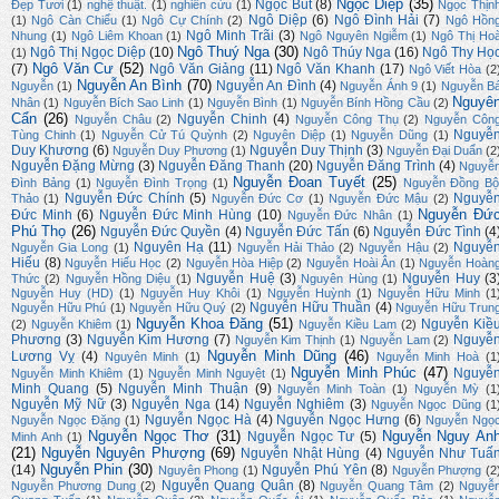
Ngọc Diệp
(35)
Ngọc Bút
(8)
Đẹp Tươi
(1)
nghệ thuật.
(1)
nghiên cứu
(1)
Ngọc Thịn
Ngô Diệp
(6)
Ngô Đình Hải
(7)
(1)
Ngô Càn Chiểu
(1)
Ngô Cự Chính
(2)
Ngô Hồn
Ngô Minh Trãi
(3)
Nhung
(1)
Ngô Liêm Khoan
(1)
Ngô Nguyên Ngiễm
(1)
Ngô Thị Ho
Ngô Thuý Nga
(30)
Ngô Thị Ngọc Diệp
(10)
Ngô Thúy Nga
(16)
Ngô Thy Họ
(1)
Ngô Văn Cư
(52)
(7)
Ngô Văn Giảng
(11)
Ngô Văn Khanh
(17)
Ngô Viết Hòa
(2
Nguyễn An Bình
(70)
Nguyễn An Đình
(4)
Nguyễn
(1)
Nguyễn Ánh 9
(1)
Nguyễn B
Nguyê
Nhân
(1)
Nguyễn Bích Sao Linh
(1)
Nguyễn Bình
(1)
Nguyễn Bính Hồng Cầu
(2)
Cẩn
(26)
Nguyễn Chinh
(4)
Nguyễn Châu
(2)
Nguyễn Công Thụ
(2)
Nguyễn Côn
Nguyễ
Tùng Chinh
(1)
Nguyễn Cử Tú Quỳnh
(2)
Nguyên Diệp
(1)
Nguyễn Dũng
(1)
Duy Khương
(6)
Nguyễn Duy Thịnh
(3)
Nguyễn Duy Phương
(1)
Nguyễn Đại Duẩn
(2
Nguyễn Đặng Mừng
(3)
Nguyễn Đăng Thanh
(20)
Nguyễn Đăng Trình
(4)
Nguyễ
Nguyễn Đoan Tuyết
(25)
Đình Bảng
(1)
Nguyễn Đình Trọng
(1)
Nguyễn Đồng Bộ
Nguyễn Đức Chính
(5)
Nguyễ
Thảo
(1)
Nguyễn Đức Cơ
(1)
Nguyễn Đức Mậu
(2)
Nguyễn Đứ
Đức Minh
(6)
Nguyễn Đức Minh Hùng
(10)
Nguyễn Đức Nhân
(1)
Phú Thọ
(26)
Nguyễn Đức Quyền
(4)
Nguyễn Đức Tấn
(6)
Nguyễn Đức Tình
(4
Nguyên Hạ
(11)
Nguyễ
Nguyễn Gia Long
(1)
Nguyễn Hải Thảo
(2)
Nguyễn Hậu
(2)
Hiếu
(8)
Nguyễn Hiếu Học
(2)
Nguyễn Hòa Hiệp
(2)
Nguyễn Hoài Ân
(1)
Nguyễn Hoàn
Nguyễn Huệ
(3)
Nguyễn Huy
(3
Thức
(2)
Nguyễn Hồng Diệu
(1)
Nguyên Hùng
(1)
Nguyễn Huy (HD)
(1)
Nguyễn Huy Khôi
(1)
Nguyễn Huỳnh
(1)
Nguyễn Hữu Minh
(1
Nguyễn Hữu Thuần
(4)
Nguyễn Hữu Phú
(1)
Nguyễn Hữu Quý
(2)
Nguyễn Hữu Trun
Nguyễn Khoa Đăng
(51)
Nguyễn Kiề
(2)
Nguyễn Khiêm
(1)
Nguyễn Kiều Lam
(2)
Phương
(3)
Nguyễn Kim Hương
(7)
Nguyễ
Nguyễn Kim Thịnh
(1)
Nguyễn Lam
(2)
Nguyễn Minh Dũng
(46)
Lương Vỵ
(4)
Nguyên Minh
(1)
Nguyễn Minh Hoà
(1
Nguyễn Minh Phúc
(47)
Nguyễ
Nguyễn Minh Khiêm
(1)
Nguyễn Minh Nguyệt
(1)
Minh Quang
(5)
Nguyễn Minh Thuận
(9)
Nguyễn Minh Toàn
(1)
Nguyễn Mỳ
(1
Nguyễn Mỹ Nữ
(3)
Nguyễn Nga
(14)
Nguyễn Nghiêm
(3)
Nguyễn Ngọc Dũng
(1
Nguyễn Ngọc Hà
(4)
Nguyễn Ngọc Hưng
(6)
Nguyễn Ngọc Đặng
(1)
Nguyễn Ngọ
Nguyễn Ngọc Thơ
(31)
Nguyễn Nguy An
Nguyễn Ngọc Tư
(5)
Minh Anh
(1)
(21)
Nguyễn Nguyên Phượng
(69)
Nguyễn Nhật Hùng
(4)
Nguyễn Như Tuấ
Nguyễn Phin
(30)
(14)
Nguyễn Phú Yên
(8)
Nguyên Phong
(1)
Nguyễn Phượng
(2
Nguyễn Quang Quân
(8)
Nguyễn Phương Dung
(2)
Nguyễn Quang Tâm
(2)
Nguyễ