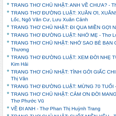
TRANG THƠ CHỦ NHẬT: ANH VỀ CHƯA? - T
TRANG THƠ ĐƯỜNG LUẬT: XUÂN ƠI, XUÂN! -
Lốc, Ngô Văn Cư, Lưu Xuân Cảnh
TRANG THƠ CHỦ NHẬT: ĐI QUA MIỀN GỢI NH
TRANG THƠ ĐƯỜNG LUẬT: NHỚ MẸ - Thơ L
TRANG THƠ CHỦ NHẬT: NHỚ SAO BÈ BẠN Q
Thương
TRANG THƠ ĐƯỜNG LUẬT: XEM ĐỜI NHẸ TỰ
Kim Hải
TRANG THƠ CHỦ NHẬT: TÌNH GỞI GIẤC CHI
Thị Vân
TRANG THƠ ĐƯỜNG LUẬT: MỪNG 70 TUỔI -
TRANG THƠ CHỦ NHẬT: CẢM ƠN ĐỜI MANG
Thơ Phước Vũ
VỀ ĐI ANH - Thơ Phan Thị Huỳnh Trang