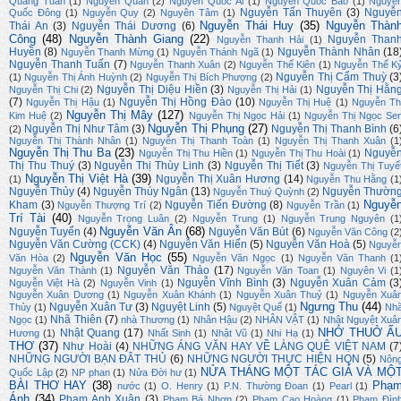
Quang Tuấn
(1)
Nguyễn Quân
(2)
Nguyễn Quốc Ái
(1)
Nguyễn Quốc Bảo
(1)
Nguyễ
Nguyễn Tấn Thuyên
(3)
Nguyễ
Quốc Đông
(1)
Nguyễn Quy
(2)
Nguyên Tâm
(1)
Nguyễn Thái Huy
(35)
Nguyễn Thàn
Thái An
(3)
Nguyễn Thái Dương
(6)
Công
(48)
Nguyễn Thành Giang
(22)
Nguyễn Than
Nguyễn Thanh Hải
(1)
Huyền
(8)
Nguyễn Thành Nhân
(18
Nguyễn Thanh Mừng
(1)
Nguyễn Thánh Ngã
(1)
Nguyễn Thanh Tuấn
(7)
Nguyễn Thanh Xuân
(2)
Nguyễn Thế Kiên
(1)
Nguyễn Thế K
Nguyễn Thị Cẩm Thuỳ
(3
(1)
Nguyễn Thị Ánh Huỳnh
(2)
Nguyễn Thị Bích Phượng
(2)
Nguyễn Thị Diệu Hiền
(3)
Nguyễn Thị Hằn
Nguyễn Thị Chi
(2)
Nguyễn Thị Hải
(1)
(7)
Nguyễn Thị Hồng Đào
(10)
Nguyễn Thị Hậu
(1)
Nguyễn Thị Huệ
(1)
Nguyễn Th
Nguyễn Thị Mây
(127)
Kim Huệ
(2)
Nguyễn Thị Ngọc Hải
(1)
Nguyễn Thị Ngọc Se
Nguyễn Thị Phụng
(27)
Nguyễn Thị Như Tâm
(3)
Nguyễn Thị Thanh Bình
(6
(2)
Nguyễn Thị Thành Nhân
(1)
Nguyễn Thị Thanh Toàn
(1)
Nguyễn Thị Thanh Xuân
(1
Nguyễn Thị Thu Ba
(23)
Nguyễ
Nguyễn Thị Thu Hiền
(1)
Nguyễn Thị Thu Hoài
(1)
Thị Thu Thuý
(3)
Nguyễn Thị Thùy Linh
(3)
Nguyễn Thị Tiết
(3)
Nguyễn Thị Tuyế
Nguyễn Thị Việt Hà
(39)
Nguyễn Thị Xuân Hương
(14)
(1)
Nguyễn Thu Hằng
(1
Nguyễn Thủy
(4)
Nguyễn Thúy Ngân
(13)
Nguyễn Thườn
Nguyễn Thuý Quỳnh
(2)
Nguyễ
Kham
(3)
Nguyễn Tiến Đường
(8)
Nguyễn Thượng Trí
(2)
Nguyễn Trần
(1)
Trí Tài
(40)
Nguyễn Trọng Luân
(2)
Nguyễn Trung
(1)
Nguyễn Trung Nguyên
(1
Nguyễn Văn Ân
(68)
Nguyễn Tuyển
(4)
Nguyễn Văn Bút
(6)
Nguyễn Văn Công
(2
Nguyễn Văn Cường (CCK)
(4)
Nguyễn Văn Hiến
(5)
Nguyễn Văn Hoà
(5)
Nguyễ
Nguyễn Văn Học
(55)
Văn Hòa
(2)
Nguyễn Văn Ngọc
(1)
Nguyễn Văn Thanh
(1
Nguyễn Văn Thảo
(17)
Nguyễn Văn Thành
(1)
Nguyễn Văn Toan
(1)
Nguyên Vi
(1
Nguyễn Vĩnh Bình
(3)
Nguyễn Xuân Cảm
(3
Nguyễn Việt Hà
(2)
Nguyễn Vinh
(1)
Nguyễn Xuân Dương
(1)
Nguyễn Xuân Khánh
(1)
Nguyễn Xuân Thuỷ
(1)
Nguyễn Xuâ
Ngưng Thu
(44)
Nguyễn Xuân Tư
(3)
Nguyệt Linh
(5)
Thủy
(1)
Nguyệt Quế
(1)
Nh
Nhã Thiên
(7)
Ngọc
(1)
nhà Thương
(1)
Nhân Hậu
(2)
NHÂN VẬT
(1)
Nhật Nguyệt Xuâ
NHỚ THUỞ Ấ
Nhật Quang
(17)
Hương
(1)
Nhất Sinh
(1)
Nhật Vũ
(1)
Nhi Hạ
(1)
THƠ
(37)
Như Hoài
(4)
NHỮNG ÁNG VĂN HAY VỀ LÀNG QUÊ VIỆT NAM
(7
NHỮNG NGƯỜI BẠN ĐÂT THỦ
(6)
NHỮNG NGƯỜI THỰC HIỆN HQN
(5)
Nôn
NỬA THÁNG MỘT TÁC GIẢ VÀ MỘ
Quốc Lập
(2)
NP phan
(1)
Nửa Đời hư
(1)
BÀI THƠ HAY
(38)
Phạ
nước
(1)
O. Henry
(1)
P.N. Thường Đoan
(1)
Pearl
(1)
Ánh
(34)
Phạm Anh Xuân
(3)
Phạm Bá Nhơn
(2)
Phạm Cao Hoàng
(1)
Phạm Đìn