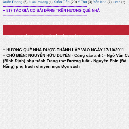
Xuân Phong
(6)
Xuân Tiến
(20)
Ý Thu
(3)
Yên Kha
(7)
Xuân Phương
(1)
Ziken
(2)
-------------------------------------------------------------------------
+ 817 TÁC GIẢ CÓ BÀI ĐĂNG TRÊN HƯƠNG QUÊ NHÀ
-------------------------------------------------------------------------
TRỞ VỀ TRANG CHỦ
|
Email: huongquenha2023@gmail.com
|
Trang Web này chạy tốt nhất trên trình duyệt Google Chrome
+ HƯƠNG QUÊ NHÀ ĐƯỢC THÀNH LẬP VÀO NGÀY 17/10/2011
+ CHỦ BIÊN: NGUYỄN HỮU DUYÊN - Cùng các anh: - Ngô Văn C
(Bình Định) phụ trách Trang thơ Đường luật - Nguyễn Phin (Đà
Nẵng) phụ trách chuyên mục Đọc sách