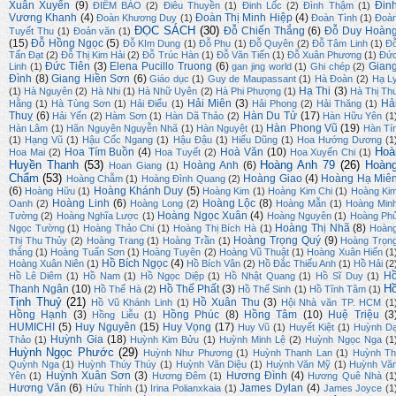
Xuân Xuyến
(9)
Đin
ĐIỂM BÁO
(2)
Điêu Thuyền
(1)
Đinh Lốc
(2)
Đình Thậm
(1)
Vương Khanh
(4)
Đoàn Thị Minh Hiệp
(4)
Đoàn Khương Duy
(1)
Đoàn Tình
(1)
Đoà
ĐỌC SÁCH
(30)
Đỗ Chiến Thắng
(6)
Đỗ Duy Hoàn
Tuyết Thu
(1)
Đoản văn
(1)
(15)
Đỗ Hồng Ngọc
(5)
Đỗ KIm Dung
(1)
Đỗ Phu
(1)
Đỗ Quyên
(2)
Đỗ Tâm Linh
(1)
Đ
Tấn Đạt
(2)
Đỗ Thị Kim Hải
(2)
Đỗ Trúc Hàn
(1)
Đỗ Văn Tiến
(1)
Đỗ Xuân Phương
(1)
Đứ
Đức Tiên
(3)
Elena Pucillo Truong
(6)
Gian
Linh
(1)
gan jing world
(1)
Ghi chép
(2)
Đình
(8)
Giang Hiền Sơn
(6)
Giáo dục
(1)
Guy de Maupassant
(1)
Hà Đoàn
(2)
Hạ L
Hạ Thi
(3)
(1)
Hà Nguyên
(2)
Hà Nhi
(1)
Hà Nhữ Uyên
(2)
Hà Phi Phượng
(1)
Hà Thị Th
Hải Miên
(3)
Hả
Hằng
(1)
Hà Tùng Sơn
(1)
Hải Điểu
(1)
Hải Phong
(2)
Hải Thăng
(1)
Thuỵ
(6)
Hàn Du Tử
(17)
Hải Yến
(2)
Hàm Sơn
(1)
Hàn Dã Thảo
(2)
Hàn Hữu Yên
(1
Hàn Phong Vũ
(19)
Hàn Lâm
(1)
Hãn Nguyên Nguyễn Nhã
(1)
Hàn Nguyệt
(1)
Hàn Tí
(1)
Hạng Vũ
(1)
Hậu Cốc Ngang
(1)
Hậu Đậu
(1)
Hiếu Dũng
(1)
Hoa Hướng Dương
(1
Hoà
Hoa Tím Buồn
(4)
Hoà Văn
(10)
Hoa Mai
(2)
Hoa Tuyết
(2)
Hoa Xuyến Chi
(1)
Huyền Thanh
(53)
Hoàng Anh 79
(26)
Hoàn
Hoàng Anh
(6)
Hoan Giang
(1)
Chẩm
(53)
Hoàng Giao
(4)
Hoàng Hạ Miê
Hoàng Chẫm
(1)
Hoàng Đình Quang
(2)
(6)
Hoàng Khánh Duy
(5)
Hoàng Hữu
(1)
Hoàng Kim
(1)
Hoàng Kim Chi
(1)
Hoàng Ki
Hoàng Linh
(6)
Hoàng Lộc
(8)
Oanh
(2)
Hoàng Long
(2)
Hoàng Mẫn
(1)
Hoàng Min
Hoàng Ngọc Xuân
(4)
Tường
(2)
Hoàng Nghĩa Lược
(1)
Hoàng Nguyên
(1)
Hoàng Ph
Hoàng Thị Nhã
(8)
Ngọc Tường
(1)
Hoàng Thảo Chi
(1)
Hoàng Thị Bích Hà
(1)
Hoàn
Hoàng Trọng Quý
(9)
Thị Thu Thủy
(2)
Hoàng Trang
(1)
Hoàng Trần
(1)
Hoàng Trọn
thắng
(1)
Hoàng Tuấn Sơn
(1)
Hoàng Tuyên
(2)
Hoàng Vũ Thuật
(1)
Hoàng Xuân Hiến
(1
Hồ Bích Ngọc
(4)
Hoàng Xuân Niên
(1)
Hồ Bích Vân
(2)
Hồ Đắc Thiếu Anh
(1)
Hồ Hải
(2
H
Hồ Lê Diêm
(1)
Hồ Nam
(1)
Hồ Ngọc Diệp
(1)
Hồ Nhật Quang
(1)
Hồ Sĩ Duy
(1)
H
Thanh Ngân
(10)
Hồ Thế Phất
(3)
Hồ Thế Hà
(2)
Hồ Thế Sinh
(1)
Hồ Tĩnh Tâm
(1)
Tịnh Thuỷ
(21)
Hồ Xuân Thu
(3)
Hồ Vũ Khánh Linh
(1)
Hội Nhà văn TP. HCM
(1
Hồng Hạnh
(3)
Hồng Phúc
(8)
Hồng Tâm
(10)
Huệ Triệu
(3
Hồng Liễu
(1)
HUMICHI
(5)
Huy Nguyên
(15)
Huy Vọng
(17)
Huy Vũ
(1)
Huyết Kiệt
(1)
Huỳnh D
Huỳnh Gia
(18)
Thảo
(1)
Huỳnh Kim Bửu
(1)
Huỳnh Minh Lệ
(2)
Huỳnh Ngọc Nga
(1
Huỳnh Ngọc Phước
(29)
Huỳnh Như Phương
(1)
Huỳnh Thanh Lan
(1)
Huỳnh Th
Quỳnh Nga
(1)
Huỳnh Thúy Thúy
(1)
Huỳnh Văn Diệu
(1)
Huỳnh Văn Mỹ
(1)
Huỳnh Vă
Huỳnh Xuân Sơn
(3)
Hương Đình
(4)
Yên
(1)
Hương Đêm
(1)
Hương Quê Nhà
(1
Hương Văn
(6)
James Dylan
(4)
Hửu Thỉnh
(1)
Irina Polianxkaia
(1)
James Joyce
(1