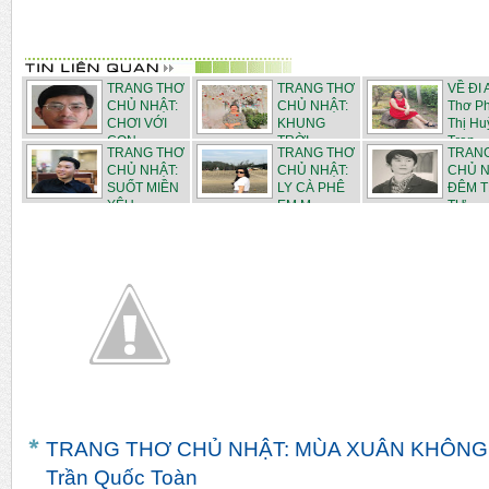
TRANG THƠ
TRANG THƠ
VỀ ĐI 
CHỦ NHẬT:
CHỦ NHẬT:
Thơ P
CHƠI VỚI
KHUNG
Thị Hu
CON - ...
TRỜI
Tran...
TRANG THƠ
TRANG THƠ
TRAN
THÁN...
CHỦ NHẬT:
CHỦ NHẬT:
CHỦ N
SUỐT MIỀN
LY CÀ PHÊ
ĐÊM 
YÊU -...
EM M...
TƯ - ...
TRANG THƠ CHỦ NHẬT: MÙA XUÂN KHÔNG
Trần Quốc Toàn