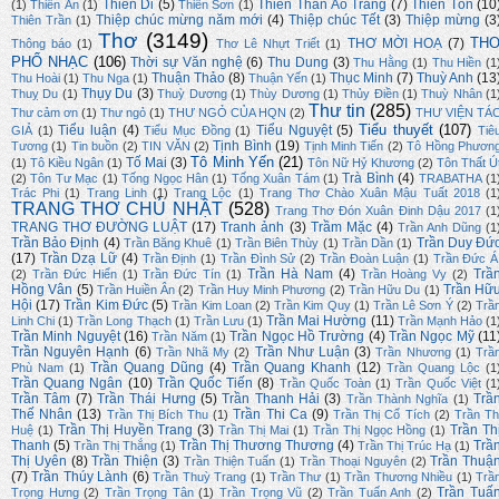
Thiên Di
(5)
Thiên Thần Áo Trắng
(7)
Thiên Tôn
(10
(1)
Thiên Ân
(1)
Thiên Sơn
(1)
Thiệp chúc mừng năm mới
(4)
Thiệp chúc Tết
(3)
Thiệp mừng
(3
Thiên Trần
(1)
Thơ
(3149)
TH
THƠ MỜI HOẠ
(7)
Thông báo
(1)
Thơ Lê Nhựt Triết
(1)
PHỔ NHẠC
(106)
Thời sự Văn nghệ
(6)
Thu Dung
(3)
Thu Hằng
(1)
Thu Hiền
(1
Thuận Thảo
(8)
Thục Minh
(7)
Thuỳ Anh
(13
Thu Hoài
(1)
Thu Nga
(1)
Thuận Yến
(1)
Thụy Du
(3)
Thuỵ Du
(1)
Thuỳ Dương
(1)
Thùy Dương
(1)
Thủy Điền
(1)
Thuỳ Nhân
(1
Thư tin
(285)
Thư cảm ơn
(1)
Thư ngỏ
(1)
THƯ NGỎ CỦA HQN
(2)
THƯ VIỆN TÁ
Tiểu thuyết
(107)
Tiểu luận
(4)
Tiểu Nguyệt
(5)
GIẢ
(1)
Tiểu Mục Đồng
(1)
Tiê
Tịnh Bình
(19)
Tương
(1)
Tin buồn
(2)
TIN VĂN
(2)
Tịnh Minh Tiến
(2)
Tô Hồng Phươn
Tô Minh Yến
(21)
Tố Mai
(3)
(1)
Tô Kiều Ngân
(1)
Tôn Nữ Hỷ Khương
(2)
Tôn Thất Ú
Trà Bình
(4)
(2)
Tôn Tư Mạc
(1)
Tống Ngọc Hân
(1)
Tống Xuân Tám
(1)
TRABATHA
(1
Trác Phi
(1)
Trang Linh
(1)
Trang Lộc
(1)
Trang Thơ Chào Xuân Mậu Tuất 2018
(1
TRANG THƠ CHỦ NHẬT
(528)
Trang Thơ Đón Xuân Đinh Dậu 2017
(1
TRANG THƠ ĐƯỜNG LUẬT
(17)
Tranh ảnh
(3)
Trầm Mặc
(4)
Trần Anh Dũng
(1
Trần Bảo Định
(4)
Trần Duy Đứ
Trần Băng Khuê
(1)
Trần Biên Thùy
(1)
Trần Dần
(1)
(17)
Trần Dzạ Lữ
(4)
Trần Định
(1)
Trần Đình Sử
(2)
Trần Đoàn Luận
(1)
Trần Đức Á
Trần Hà Nam
(4)
Trầ
(2)
Trần Đức Hiển
(1)
Trần Đức Tín
(1)
Trần Hoàng Vy
(2)
Hồng Vân
(5)
Trần Hữ
Trần Huiền Ân
(2)
Trần Huy Minh Phương
(2)
Trần Hữu Du
(1)
Hội
(17)
Trần Kim Đức
(5)
Trần Kim Loan
(2)
Trần Kim Quy
(1)
Trần Lê Sơn Ý
(2)
Trầ
Trần Mai Hường
(11)
Linh Chi
(1)
Trần Long Thạch
(1)
Trần Lưu
(1)
Trần Mạnh Hảo
(1
Trần Minh Nguyệt
(16)
Trần Ngọc Hồ Trường
(4)
Trần Ngọc Mỹ
(11
Trần Năm
(1)
Trần Nguyên Hạnh
(6)
Trần Như Luận
(3)
Trần Nhã My
(2)
Trần Nhương
(1)
Trầ
Trần Quang Dũng
(4)
Trần Quang Khanh
(12)
Phù Nam
(1)
Trần Quang Lộc
(1
Trần Quang Ngân
(10)
Trần Quốc Tiến
(8)
Trần Quốc Toàn
(1)
Trần Quốc Việt
(1
Trần Tâm
(7)
Trần Thái Hưng
(5)
Trần Thanh Hải
(3)
Trầ
Trần Thành Nghĩa
(1)
Thế Nhân
(13)
Trần Thi Ca
(9)
Trần Thị Bích Thu
(1)
Trần Thị Cổ Tích
(2)
Trần Th
Trần Thị Huyền Trang
(3)
Trần Th
Huệ
(1)
Trần Thị Mai
(1)
Trần Thị Ngọc Hồng
(1)
Thanh
(5)
Trần Thị Thương Thương
(4)
Trầ
Trần Thị Thắng
(1)
Trần Thị Trúc Hạ
(1)
Thị Uyên
(8)
Trần Thiện
(3)
Trần Thuậ
Trần Thiện Tuấn
(1)
Trần Thoại Nguyên
(2)
(7)
Trần Thúy Lành
(6)
Trần Thuỳ Trang
(1)
Trần Thư
(1)
Trần Thương Nhiều
(1)
Trầ
Trần Tuấ
Trọng Hưng
(2)
Trần Trọng Tân
(1)
Trần Trọng Vũ
(2)
Trần Tuấn Anh
(2)