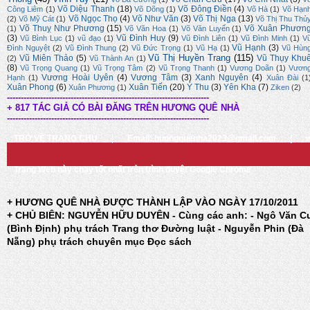
Võ Diệu Thanh
(18)
Võ Đông Điền
(4)
Công Liêm
(1)
Võ Dõng
(1)
Võ Hà
(1)
Võ Hạn
Võ Ngọc Thọ
(4)
Võ Như Văn
(3)
Võ Thị Nga
(13)
(2)
Võ Mỹ Cát
(1)
Võ Thị Thu Thủ
Võ Thuỵ Như Phương
(15)
Võ Xuân Phươn
(1)
Võ Văn Hoa
(1)
Võ Văn Luyến
(1)
(3)
Vũ Đình Huy
(9)
Vũ Bình Lục
(1)
vũ đạo
(1)
Vũ Đình Liên
(1)
Vũ Đình Minh
(1)
V
Vũ Hạnh
(3)
Đình Nguyệt
(2)
Vũ Đình Thung
(2)
Vũ Đức Trọng
(1)
Vũ Hạ
(1)
Vũ Hùn
Vũ Thị Huyền Trang
(115)
Vũ Miên Thảo
(5)
Vũ Thụy Khu
(2)
Vũ Thành An
(1)
(8)
Vũ Trọng Quang
(1)
Vũ Trọng Tâm
(2)
Vũ Trọng Thanh
(1)
Vương Doãn
(1)
Vươn
Vương Hoài Uyên
(4)
Vương Tâm
(3)
Xanh Nguyên
(4)
Hạnh
(1)
Xuân Đài
(1
Xuân Phong
(6)
Xuân Tiến
(20)
Ý Thu
(3)
Yên Kha
(7)
Xuân Phương
(1)
Ziken
(2)
-------------------------------------------------------------------------
+ 817 TÁC GIẢ CÓ BÀI ĐĂNG TRÊN HƯƠNG QUÊ NHÀ
-------------------------------------------------------------------------
TRỞ VỀ TRANG CHỦ
|
Email: huongquenha2023@gmail.com
|
Trang Web này chạy tốt nhất trên trình duyệt Google Chrome
+ HƯƠNG QUÊ NHÀ ĐƯỢC THÀNH LẬP VÀO NGÀY 17/10/2011
+ CHỦ BIÊN: NGUYỄN HỮU DUYÊN - Cùng các anh: - Ngô Văn C
(Bình Định) phụ trách Trang thơ Đường luật - Nguyễn Phin (Đà
Nẵng) phụ trách chuyên mục Đọc sách