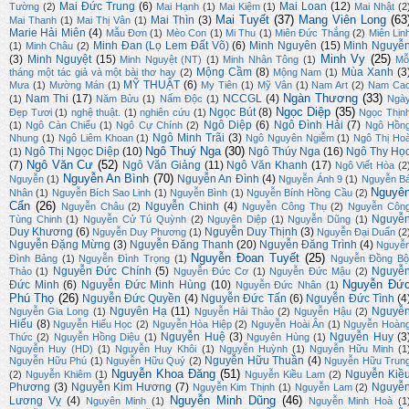
Mai Đức Trung
(6)
Mai Loan
(12)
Tường
(2)
Mai Hạnh
(1)
Mai Kiệm
(1)
Mai Nhật
(2
Mai Tuyết
(37)
Mang Viên Long
(63
Mai Thìn
(3)
Mai Thanh
(1)
Mai Thị Vân
(1)
Marie Hải Miên
(4)
Mẫu Đơn
(1)
Mèo Con
(1)
Mi Thu
(1)
Miên Đức Thắng
(2)
Miên Lin
Minh Đan (Lọ Lem Đất Võ)
(6)
Minh Nguyên
(15)
Minh Nguyễ
(1)
Minh Châu
(2)
Minh Vy
(25)
(3)
Minh Nguyệt
(15)
Minh Nguyệt (NT)
(1)
Minh Nhân Tông
(1)
Mỗ
Mộng Cầm
(8)
Mùa Xanh
(3
tháng một tác giả và một bài thơ hay
(2)
Mộng Nam
(1)
MỸ THUẬT
(6)
Mưa
(1)
Mường Mán
(1)
My Tiên
(1)
Mỹ Vân
(1)
Nam Art
(2)
Nam Ca
Ngàn Thương
(33)
Nam Thi
(17)
NCCGL
(4)
(1)
Năm Bửu
(1)
Nấm Độc
(1)
Ngà
Ngọc Diệp
(35)
Ngọc Bút
(8)
Đẹp Tươi
(1)
nghệ thuật.
(1)
nghiên cứu
(1)
Ngọc Thịn
Ngô Diệp
(6)
Ngô Đình Hải
(7)
(1)
Ngô Càn Chiểu
(1)
Ngô Cự Chính
(2)
Ngô Hồn
Ngô Minh Trãi
(3)
Nhung
(1)
Ngô Liêm Khoan
(1)
Ngô Nguyên Ngiễm
(1)
Ngô Thị Ho
Ngô Thuý Nga
(30)
Ngô Thị Ngọc Diệp
(10)
Ngô Thúy Nga
(16)
Ngô Thy Họ
(1)
Ngô Văn Cư
(52)
(7)
Ngô Văn Giảng
(11)
Ngô Văn Khanh
(17)
Ngô Viết Hòa
(2
Nguyễn An Bình
(70)
Nguyễn An Đình
(4)
Nguyễn
(1)
Nguyễn Ánh 9
(1)
Nguyễn B
Nguyê
Nhân
(1)
Nguyễn Bích Sao Linh
(1)
Nguyễn Bình
(1)
Nguyễn Bính Hồng Cầu
(2)
Cẩn
(26)
Nguyễn Chinh
(4)
Nguyễn Châu
(2)
Nguyễn Công Thụ
(2)
Nguyễn Côn
Nguyễ
Tùng Chinh
(1)
Nguyễn Cử Tú Quỳnh
(2)
Nguyên Diệp
(1)
Nguyễn Dũng
(1)
Duy Khương
(6)
Nguyễn Duy Thịnh
(3)
Nguyễn Duy Phương
(1)
Nguyễn Đại Duẩn
(2
Nguyễn Đặng Mừng
(3)
Nguyễn Đăng Thanh
(20)
Nguyễn Đăng Trình
(4)
Nguyễ
Nguyễn Đoan Tuyết
(25)
Đình Bảng
(1)
Nguyễn Đình Trọng
(1)
Nguyễn Đồng Bộ
Nguyễn Đức Chính
(5)
Nguyễ
Thảo
(1)
Nguyễn Đức Cơ
(1)
Nguyễn Đức Mậu
(2)
Nguyễn Đứ
Đức Minh
(6)
Nguyễn Đức Minh Hùng
(10)
Nguyễn Đức Nhân
(1)
Phú Thọ
(26)
Nguyễn Đức Quyền
(4)
Nguyễn Đức Tấn
(6)
Nguyễn Đức Tình
(4
Nguyên Hạ
(11)
Nguyễ
Nguyễn Gia Long
(1)
Nguyễn Hải Thảo
(2)
Nguyễn Hậu
(2)
Hiếu
(8)
Nguyễn Hiếu Học
(2)
Nguyễn Hòa Hiệp
(2)
Nguyễn Hoài Ân
(1)
Nguyễn Hoàn
Nguyễn Huệ
(3)
Nguyễn Huy
(3
Thức
(2)
Nguyễn Hồng Diệu
(1)
Nguyên Hùng
(1)
Nguyễn Huy (HD)
(1)
Nguyễn Huy Khôi
(1)
Nguyễn Huỳnh
(1)
Nguyễn Hữu Minh
(1
Nguyễn Hữu Thuần
(4)
Nguyễn Hữu Phú
(1)
Nguyễn Hữu Quý
(2)
Nguyễn Hữu Trun
Nguyễn Khoa Đăng
(51)
Nguyễn Kiề
(2)
Nguyễn Khiêm
(1)
Nguyễn Kiều Lam
(2)
Phương
(3)
Nguyễn Kim Hương
(7)
Nguyễ
Nguyễn Kim Thịnh
(1)
Nguyễn Lam
(2)
Nguyễn Minh Dũng
(46)
Lương Vỵ
(4)
Nguyên Minh
(1)
Nguyễn Minh Hoà
(1