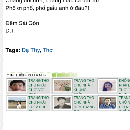
Chẳng dỗi hờn, chẳng mặc cả dài lâu
Phố ơi phố, phố giấu anh ở đâu?!
Đêm Sài Gòn
D.T
Tags:
Dạ Thy
,
Thơ
TRANG THƠ
TRANG THƠ
KHÔN
CHỦ NHẬT:
CHỦ NHẬT:
PHẢI 
CHƠI VỚI
KHUNG
THƠ -
CON - ...
TRỜI
Dạ Th
TRANG THƠ
TRANG THƠ
TRAN
THÁN...
CHỦ NHẬT:
CHỦ NHẬT:
CHỦ N
LY CÀ PHÊ
ĐÊM THÁNG
CỘI 
EM M...
TƯ - ...
QUÊ C.