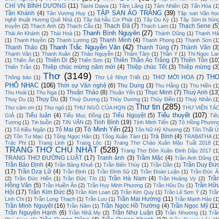
CHÍ VN BÌNH DƯƠNG
(11)
Tashi Dawa
(1)
Tâm Lãng
(1)
Tâm Nhiên
(2)
Tấn Hòa
(1
TẬP SAN ÁO TRẮNG
(39)
Tần Khánh
(4)
Tân Vương Huy
(1)
Tập san Văn họ
nghệ thuật Hương Quê Nhà
(1)
Tây bá hầu Cơ Phát
(1)
Tây Du Ký
(1)
Tây Sơn bi hùn
Thạch Đà
(7)
Thạch Sene
(5
truyện
(2)
Thạch Anh
(2)
Thạch Cầu
(1)
Thạch Lam
(1)
Thanh Bình Nguyên
(27)
Thái An Khánh
(2)
Thái Hoà
(1)
Thành Dũng
(1)
Thanh Hả
Thanh Minh
(4)
(1)
Thanh Huyền
(2)
Thanh Lương
(2)
Thanh Phong
(1)
Thanh Sơn
(1
Thanh Trắc Nguyễn Văn
(42)
Thanh Thảo
(3)
Thanh Tùng
(7)
Thành Văn
(3
Thạnh Văn
(1)
Thanh Xuân
(2)
Thảo Nguyễn
(1)
Thâm Tâm
(1)
Thần Y
(1)
Thi Ngọc La
Thiên Di
(5)
Thiên Thần Áo Trắng
(7)
Thiên Tôn
(10
(1)
Thiên Ân
(1)
Thiên Sơn
(1)
Thiệp chúc mừng năm mới
(4)
Thiệp chúc Tết
(3)
Thiệp mừng
(3
Thiên Trần
(1)
Thơ
(3149)
TH
THƠ MỜI HOẠ
(7)
Thông báo
(1)
Thơ Lê Nhựt Triết
(1)
PHỔ NHẠC
(106)
Thời sự Văn nghệ
(6)
Thu Dung
(3)
Thu Hằng
(1)
Thu Hiền
(1
Thuận Thảo
(8)
Thục Minh
(7)
Thuỳ Anh
(13
Thu Hoài
(1)
Thu Nga
(1)
Thuận Yến
(1)
Thụy Du
(3)
Thuỵ Du
(1)
Thuỳ Dương
(1)
Thùy Dương
(1)
Thủy Điền
(1)
Thuỳ Nhân
(1
Thư tin
(285)
Thư cảm ơn
(1)
Thư ngỏ
(1)
THƯ NGỎ CỦA HQN
(2)
THƯ VIỆN TÁ
Tiểu thuyết
(107)
Tiểu luận
(4)
Tiểu Nguyệt
(5)
GIẢ
(1)
Tiểu Mục Đồng
(1)
Tiê
Tịnh Bình
(19)
Tương
(1)
Tin buồn
(2)
TIN VĂN
(2)
Tịnh Minh Tiến
(2)
Tô Hồng Phươn
Tô Minh Yến
(21)
Tố Mai
(3)
(1)
Tô Kiều Ngân
(1)
Tôn Nữ Hỷ Khương
(2)
Tôn Thất Ú
Trà Bình
(4)
(2)
Tôn Tư Mạc
(1)
Tống Ngọc Hân
(1)
Tống Xuân Tám
(1)
TRABATHA
(1
Trác Phi
(1)
Trang Linh
(1)
Trang Lộc
(1)
Trang Thơ Chào Xuân Mậu Tuất 2018
(1
TRANG THƠ CHỦ NHẬT
(528)
Trang Thơ Đón Xuân Đinh Dậu 2017
(1
TRANG THƠ ĐƯỜNG LUẬT
(17)
Tranh ảnh
(3)
Trầm Mặc
(4)
Trần Anh Dũng
(1
Trần Bảo Định
(4)
Trần Duy Đứ
Trần Băng Khuê
(1)
Trần Biên Thùy
(1)
Trần Dần
(1)
(17)
Trần Dzạ Lữ
(4)
Trần Định
(1)
Trần Đình Sử
(2)
Trần Đoàn Luận
(1)
Trần Đức Á
Trần Hà Nam
(4)
Trầ
(2)
Trần Đức Hiển
(1)
Trần Đức Tín
(1)
Trần Hoàng Vy
(2)
Hồng Vân
(5)
Trần Hữ
Trần Huiền Ân
(2)
Trần Huy Minh Phương
(2)
Trần Hữu Du
(1)
Hội
(17)
Trần Kim Đức
(5)
Trần Kim Loan
(2)
Trần Kim Quy
(1)
Trần Lê Sơn Ý
(2)
Trầ
Trần Mai Hường
(11)
Linh Chi
(1)
Trần Long Thạch
(1)
Trần Lưu
(1)
Trần Mạnh Hảo
(1
Trần Minh Nguyệt
(16)
Trần Ngọc Hồ Trường
(4)
Trần Ngọc Mỹ
(11
Trần Năm
(1)
Trần Nguyên Hạnh
(6)
Trần Như Luận
(3)
Trần Nhã My
(2)
Trần Nhương
(1)
Trầ