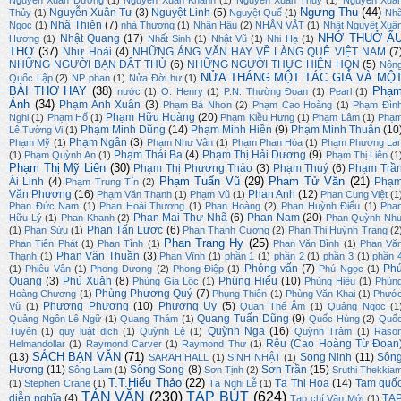
Nguyễn Xuân Dương
(1)
Nguyễn Xuân Khánh
(1)
Nguyễn Xuân Thuỷ
(1)
Nguyễn Xuâ
Ngưng Thu
(44)
Nguyễn Xuân Tư
(3)
Nguyệt Linh
(5)
Thủy
(1)
Nguyệt Quế
(1)
Nh
Nhã Thiên
(7)
Ngọc
(1)
nhà Thương
(1)
Nhân Hậu
(2)
NHÂN VẬT
(1)
Nhật Nguyệt Xuâ
NHỚ THUỞ Ấ
Nhật Quang
(17)
Hương
(1)
Nhất Sinh
(1)
Nhật Vũ
(1)
Nhi Hạ
(1)
THƠ
(37)
Như Hoài
(4)
NHỮNG ÁNG VĂN HAY VỀ LÀNG QUÊ VIỆT NAM
(7
NHỮNG NGƯỜI BẠN ĐÂT THỦ
(6)
NHỮNG NGƯỜI THỰC HIỆN HQN
(5)
Nôn
NỬA THÁNG MỘT TÁC GIẢ VÀ MỘ
Quốc Lập
(2)
NP phan
(1)
Nửa Đời hư
(1)
BÀI THƠ HAY
(38)
Phạ
nước
(1)
O. Henry
(1)
P.N. Thường Đoan
(1)
Pearl
(1)
Ánh
(34)
Phạm Anh Xuân
(3)
Phạm Bá Nhơn
(2)
Phạm Cao Hoàng
(1)
Phạm Đìn
Phạm Hữu Hoàng
(20)
Nghi
(1)
Phạm Hổ
(1)
Phạm Kiều Hưng
(1)
Phạm Lâm
(1)
Phạ
Phạm Minh Dũng
(14)
Phạm Minh Hiền
(9)
Phạm Minh Thuận
(10
Lê Tường Vi
(1)
Phạm Ngân
(3)
Phạm Mỹ
(1)
Phạm Như Vân
(1)
Phạm Phan Hòa
(1)
Phạm Phương La
Phạm Thái Ba
(4)
Phạm Thị Hải Dương
(9)
(1)
Phạm Quỳnh An
(1)
Phạm Thị Liên
(1
Phạm Thị Mỹ Liên
(30)
Phạm Thị Phương Thảo
(3)
Phạm Thuý
(6)
Phạm Trầ
Phạm Tuấn Vũ
(29)
Phạm Tử Văn
(21)
Ái Linh
(4)
Phạ
Phạm Trung Tín
(2)
Văn Phương
(16)
Phan Anh
(12)
Phạm Văn Thạnh
(1)
Phạm Vũ
(1)
Phan Cung Việt
(1
Phan Đức Nam
(1)
Phan Hoài Thương
(1)
Phan Hoàng
(2)
Phan Huỳnh Điểu
(1)
Pha
Phan Mai Thư Nhã
(6)
Phan Nam
(20)
Hữu Lý
(1)
Phan Khanh
(2)
Phan Quỳnh Nh
Phan Tấn Lược
(6)
(1)
Phan Sửu
(1)
Phan Thanh Cương
(2)
Phan Thị Huỳnh Trang
(2
Phan Trang Hy
(25)
Phan Tiên Phát
(1)
Phan Tình
(1)
Phan Văn Bình
(1)
Phan Vă
Phan Văn Thuần
(3)
Thạnh
(1)
Phan Vĩnh
(1)
phần 1
(1)
phần 2
(1)
phần 3
(1)
phần 
Phỏng vấn
(7)
Ph
(1)
Phiêu Vân
(1)
Phong Dương
(2)
Phong Điệp
(1)
Phú Ngọc
(1)
Quang
(3)
Phú Xuân
(8)
Phùng Hiếu
(10)
Phùng Gia Lộc
(1)
Phùng Hiệu
(1)
Phùn
Phùng Phương Quý
(7)
Hoàng Chương
(1)
Phụng Thiên
(1)
Phùng Văn Khai
(1)
Phướ
Phương Phương
(10)
Phương Uy
(5)
Vũ
(1)
Quan Thế Âm
(1)
Quảng Ngọc
(1
Quang Tuấn Dũng
(9)
Quảng Ngôn Lê Ngữ
(1)
Quang Thám
(1)
Quốc Hùng
(2)
Quố
Quỳnh Nga
(16)
Tuyên
(1)
quy luật dịch
(1)
Quỳnh Lệ
(1)
Quỳnh Trâm
(1)
Raso
Rêu (Cao Hoàng Từ Đoan
Helmandollar
(1)
Raymond Carver
(1)
Raymond Thư
(1)
SÁCH BẠN VĂN
(71)
(13)
Song Ninh
(11)
Sôn
SARAH HALL
(1)
SINH NHẬT
(1)
Hương
(11)
Sông Song
(8)
Sơn Trần
(15)
Sông Lam
(1)
Sơn Tịnh
(2)
Sruthi Thekkia
T.T.Hiếu Thảo
(22)
Tạ Thị Hoa
(14)
Tam quố
(1)
Stephen Crane
(1)
Tạ Nghi Lễ
(1)
TẢN VĂN
(230)
TẠP BÚT
(624)
diễn nghĩa
(4)
TẠ
Tạp chí Văn Mới
(1)