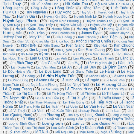
Tịnh Thuỷ
(21)
Hồ Xuân Thu
(3)
Hồ Vũ Khánh Linh
(1)
Hội Nhà văn TP. HCM
(1
Hồng Hạnh
(3)
Hồng Phúc
(8)
Hồng Tâm
(10)
Huệ Triệu
(3
Hồng Liễu
(1)
HUMICHI
(5)
Huy Nguyên
(15)
Huy Vọng
(17)
Huy Vũ
(1)
Huyết Kiệt
(1)
Huỳnh D
Huỳnh Gia
(18)
Thảo
(1)
Huỳnh Kim Bửu
(1)
Huỳnh Minh Lệ
(2)
Huỳnh Ngọc Nga
(1
Huỳnh Ngọc Phước
(29)
Huỳnh Như Phương
(1)
Huỳnh Thanh Lan
(1)
Huỳnh Th
Quỳnh Nga
(1)
Huỳnh Thúy Thúy
(1)
Huỳnh Văn Diệu
(1)
Huỳnh Văn Mỹ
(1)
Huỳnh Vă
Huỳnh Xuân Sơn
(3)
Hương Đình
(4)
Yên
(1)
Hương Đêm
(1)
Hương Quê Nhà
(1
Hương Văn
(6)
James Dylan
(4)
Hửu Thỉnh
(1)
Irina Polianxkaia
(1)
James Joyce
(1
Jeffrey Thai
(9)
Jerry Thu Trà
(7)
Kha Tiệm Ly
(4)
Kai Hoàng
(1)
Kate Chopin
(1)
Kh
Khổng Trường Chiến
(3)
Xuân
(1)
Khán Võ
(2)
Khảo Mai
(1)
khoa học
(1)
Khổng Vĩn
Kiến Giang
(12)
Kim Chuôn
Nguyên
(1)
KỊCH BẢN
(1)
Kiên Giang
(1)
Kiều Huệ
(1)
Kim Sơn Giang
(22)
(4)
Kim Ngoan
(15)
Kim Tiết
(10
Kim Dung
(2)
Kim Quyên
(1)
Ký sự
(14)
Kim Yến
(1)
Kỳ Nam
(2)
Lã Bố
(1)
La Hán
(1)
La Mai Thi Gia
(1)
Lạc Thảo
(1
Lam Giang
(3)
Lãng D
Lại Ngọc Thư
(1)
Lan Anh
(1)
Lan Phương
(1)
Lan Thanh
(1)
Lâm Trú
(6)
Lâm Bích Thuỷ
(8)
Lâm Cẩm Ái
(3)
Lâm Hạ
(11)
Lâm Huy Nhuận
(1)
(30)
Lê Đình Danh
(79
Lê Ân
(5)
Lê Bá Duy
(9)
Lâm Xuân Vi
(1)
Lâu Văn Mua
(1)
Lê Đức Lang
(13)
Lệ Hằng
(3)
Lê Hoà
Lê Đức Hoàng Vân
(1)
Lê Giang Trần
(1)
Lê Hứa Huyền Trân
(39)
Lương
(4)
Lê Hoàng
(2)
Lê Khánh Luận
(1)
Lê Minh Chán
Lê Minh Hải
(3)
Lê Minh Vũ
(3)
Lê Ngân
(3)
(1)
Lê Minh Dung
(2)
Lê Ngọc Phái
(1)
L
Lê Phương Châu
(30
Lê Ngũ Nam Phong
(11)
Lê Nhựt Triết
(8)
Ngọc Trác
(1)
Lê Quang Trạng
(23)
Lê Thanh Hùng
(34)
Lê Thanh My
(8)
Lê Sa Long
(2)
L
L
Lê Thị Cẩm Tú
(6)
Thấu
(1)
Lê Thị Hồng Thắm
(1)
Lê Thị Kim
(1)
Lê Thị Ngọc Lệ
(1)
Thị Ngọc Nữ
(33)
Lê Thị Xuyên
(13)
Lê Thiếu Nhơn
(15)
L
Lê Thị Thu Hiền
(1)
Thống Nhất
(6)
Lê Tiến Mợi
(6)
Lê Trọn
Lê Thụy Phương
(2)
Lê Tiến Dũng
(1)
Nghĩa
(3)
Lê Tuân
(4)
Lê Văn Hiếu
(12)
Lê Văn Ngă
Lê Trung Hiếu
(1)
Lê Uyên
(1)
(3)
Lê Vinh
(4)
Linh Lan
(7)
Lin
Lê Vi Thuỷ
(1)
Lê Xuân Tiến
(1)
Lindsay Polak
(1)
Lan (Quảng Nam)
(8)
Linh Phương
(3)
Long Khánh
(4)
Linh Thy
(2)
Long Vương
(1
Lữ Hồng
(3)
Lương Duyên Thắn
luân hồi
(1)
Lư Nhất Vũ
(1)
Lương Cẩm Quyên
(1)
Lương Sơn
(27)
(3)
Lưu Ly
(6)
Lưu Quang Minh
(15)
Lương Đình Khoa
(1)
Lư
Lý Khánh Vinh
(15)
Thành Tựu
(1)
Lưu Thị Mười
(2)
Lưu Xuân Cảnh
(2)
Lý Thành Lon
M.T.N.H
(7)
(1)
Lý Thời Miễn
(1)
Mã Nhị Lan
(1)
Mạc Minh
(2)
Mạc Tố Hồng
(1)
Mạ