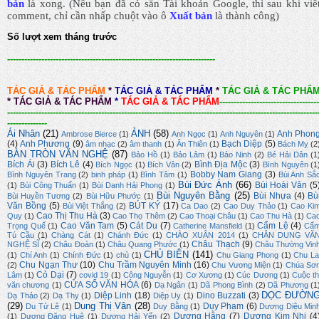
bản
là xong.
(Nếu bạn đã có sẵn Tài khoản Google, thì sau khi viế
comment, chỉ cần nhấp chuột vào ô
Xuất bản
là thành công
)
Số lượt xem tháng trước
-------------------------------------------------------------------------
TÁC GIẢ & TÁC PHẨM
*
TÁC GIẢ & TÁC PHẨM
*
TÁC GIẢ & TÁC PHẨ
*
TÁC GIẢ & TÁC PHẨM
*
TÁC GIẢ & TÁC PHẨM
-----------------------------------
-------------------------------------------------------------------------------------------------------------
--------------
Ái Nhân
(21)
ẢNH
(58)
Anh Phon
Ambrose Bierce
(1)
Anh Ngọc
(1)
Anh Nguyên
(1)
(4)
Anh Phương
(9)
Bạch Diệp
(5)
âm nhạc
(2)
âm thanh
(1)
Ân Thiên
(1)
Bách Mỵ
(2
BÀN TRÒN VĂN NGHỆ
(87)
Bảo Hồ
(1)
Bảo Lâm
(1)
Bảo Ninh
(2)
Bé Hải Dân
(1
Bích Ái
(3)
Bích Lê
(4)
Bình Địa Mộc
(3)
Bích Ngọc
(1)
Bích Vân
(2)
Bình Nguyên
(1
Bobby Nam Giang
(3)
Bình Nguyên Trang
(2)
binh pháp
(1)
Bình Tâm
(1)
Bùi Anh Sắ
Bùi Đức Ánh
(66)
Bùi Hoài Vân
(5
(1)
Bùi Công Thuấn
(1)
Bùi Danh Hải Phong
(1)
Bùi Nguyên Bằng
(25)
Bùi Nhựa
(4)
Bù
Bùi Huyền Tương
(2)
Bùi Hữu Phước
(1)
Văn Bồng
(5)
BÚT KÝ
(17)
Bùi Việt Thắng
(2)
Ca Dao
(2)
Cao Duy Thảo
(1)
Cao Ki
Cao Thị Thu Hà
(3)
Quy
(1)
Cao Thọ Thêm
(2)
Cao Thoại Châu
(1)
Cao Thu Hà
(1)
Ca
Cao Văn Tam
(5)
Cát Du
(7)
Cẩm Lệ
(4)
Trọng Quế
(1)
Catherine Mansfield
(1)
Cẩ
Tú Cầu
(1)
Chàng Cát
(1)
Chánh Đức
(1)
CHÀO XUÂN 2014
(1)
CHÂN DUNG VĂ
Châu Thạch
(9)
NGHỆ SĨ
(2)
Châu Đoàn
(1)
Châu Quang Phước
(1)
Châu Thường Vin
CHỦ BIÊN
(141)
(1)
Chí Anh
(1)
Chính Đức
(1)
chủ
(1)
Chu Giang Phong
(1)
Chu La
Chu Ngạn Thư
(10)
Chu Trầm Nguyên Minh
(16)
(2)
Chu Vương Miện
(1)
Chúa Sơ
Cỏ Dại
(7)
Lâm
(1)
covid 19
(1)
Công Nguyễn
(1)
Cơ Xương
(1)
Cúc Dương
(1)
Cuộc th
CỬA SỔ VĂN HÓA
(6)
văn chương
(1)
Dạ Ngân
(1)
Dã Phong Bình
(2)
Dã Phương
(1
DỌC ĐƯỜN
Diệp Linh
(18)
Dino Buzzati
(3)
Dạ Thảo
(2)
Dạ Thy
(1)
Diệp Uy
(1)
(29)
Dung Thị Vân
(28)
Duy Phạm
(6)
Du Tử Lê
(1)
Duy Bằng
(1)
Dương Diệu Min
Dương Hằng
(7)
Dương Kim Nhi
(4
(1)
Dương Đăng Huệ
(1)
Dương Hải Yến
(2)