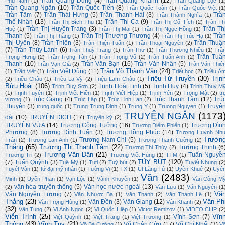
Trần Quang Dũng
(4)
Trần Quang Khanh
(12)
Phù Nam
(1)
Trần Quang Lộc
(1
Trần Quang Ngân
(10)
Trần Quốc Tiến
(8)
Trần Quốc Toàn
(1)
Trần Quốc Việt
(1
Trần Tâm
(7)
Trần Thái Hưng
(5)
Trần Thanh Hải
(3)
Trầ
Trần Thành Nghĩa
(1)
Thế Nhân
(13)
Trần Thi Ca
(9)
Trần Thị Bích Thu
(1)
Trần Thị Cổ Tích
(2)
Trần Th
Trần Thị Huyền Trang
(3)
Trần Th
Huệ
(1)
Trần Thị Mai
(1)
Trần Thị Ngọc Hồng
(1)
Thanh
(5)
Trần Thị Thương Thương
(4)
Trầ
Trần Thị Thắng
(1)
Trần Thị Trúc Hạ
(1)
Thị Uyên
(8)
Trần Thiện
(3)
Trần Thuậ
Trần Thiện Tuấn
(1)
Trần Thoại Nguyên
(2)
(7)
Trần Thúy Lành
(6)
Trần Thuỳ Trang
(1)
Trần Thư
(1)
Trần Thương Nhiều
(1)
Trầ
Trần Tuấ
Trọng Hưng
(2)
Trần Trọng Tân
(1)
Trần Trọng Vũ
(2)
Trần Tuấn Anh
(2)
Thanh
(10)
Trần Văn Bạn
(16)
Trần Văn Nhân
(5)
Trần Vạn Giã
(2)
Trần Văn Thiê
Trần Võ Thành Văn
(24)
Trần Viết Dũng
(11)
(1)
Trần Việt
(1)
Triết học
(2)
Triều Â
Triệu Từ Truyền
(30)
Trịn
(2)
Triều Châu
(1)
Triều La Vỹ
(2)
Triệu Lam Châu
(1)
Bửu Hoài
(106)
Trịnh Hoài Linh
(5)
Trịnh Huy
(4)
Trịnh Duy Sơn
(2)
Trịnh Thuỳ M
(1)
Trịnh Tuyên
(1)
Trịnh Viết Hiền
(1)
Trịnh Viết Hiệp
(1)
Trịnh Yến
(2)
Trọng Mật
(2)
tr
Trúc Giang
(4)
Trúc Thanh Tâm
(12)
Trú
vương
(1)
Trúc Lập
(1)
Trúc Linh Lan
(2)
Thuyên
(3)
Truyệ
trung quốc
(1)
Trung Trung Đỉnh
(1)
Trung Y
(1)
Truong Nguyen
(1)
TRUYỆN NGẮN
(1173
dài
(10)
TRUYỆN DỊCH
(17)
Truyện ký
(2)
TRUYỆN VỪA
(14)
Trương Công Tưởng
(16)
Trương Đìn
Trương Diễm Phiến
(1)
Phượng
(8)
Trương Đình Tuấn
(3)
Trương Hồng Phúc
(14)
Trương Huỳnh Nh
Trườn
Trương Nam Chi
(5)
Trân
(2)
Trương Lan Anh
(1)
Trương Thanh Cường
(2)
Thắng
(65)
Trương Thị Thanh Tâm
(22)
Trường Thịnh
(6
Trương Thị Thúy
(2)
Trương Văn Dân
(21)
Tuấn Nguyễ
Trương Tri
(2)
Trương Viết Hùng
(1)
TTM
(1)
TÙY BÚT
(120)
(7)
Tuấn Quỳnh
(3)
Tuệ Mỹ
(1)
Tuti
(2)
Tuỳ bút
(2)
Tuyết Nhung
(2
Tuyết Vân
(1)
tứ đại mỹ nhân
(1)
Tường Vi
(1)
TX
(1)
Út Lãng Tử
(1)
Uyên Khuê
(2)
Uyê
Văn
(2483)
Minh
(1)
Uyển Phan
(1)
Vạn Lộc
(1)
Vành Khuyên
(1)
Văn Công M
văn hóa truyền thống
(5)
Văn học nước ngoài
(13)
(2)
Văn Lưu
(1)
Văn Nguyên
(1
Vă
Văn Nguyên Lương
(7)
Văn Nhược Ba
(1)
Văn Thạnh
(2)
Văn Thành Lê
(1)
Thắng
(23)
Vân Ph
Vân Đồn
(3)
Vân Giang
(12)
Văn Trọng Hùng
(1)
Vân Khanh
(2)
(32)
Vân Tùng
(2)
Vi Ánh Ngọc
(2)
Vi Quốc Hiệp
(1)
Victor Remizov
(1)
VIDEO CLIP
(2
Viễn Trình
(25)
Vĩn
Vĩnh Sơn
(7)
Việt Quỳnh
(1)
Việt Trang
(1)
Việt Trương
(1)
Thông
(43)
Vĩnh Tuy
(21)
Võ Chân Cửu
(17)
Võ Chí Nhất
(3)
Võ Bá Cường
(1)
V