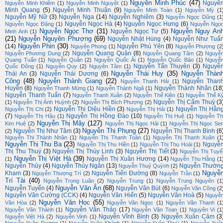
Nguyễn Minh Phúc
(47)
Nguyễ
Nguyễn Minh Khiêm
(1)
Nguyễn Minh Nguyệt
(1)
Minh Quang
(5)
Nguyễn Minh Thuận
(9)
Nguyễn Minh Toàn
(1)
Nguyễn Mỳ
(1
Nguyễn Mỹ Nữ
(3)
Nguyễn Nga
(14)
Nguyễn Nghiêm
(3)
Nguyễn Ngọc Dũng
(1
Nguyễn Ngọc Hà
(4)
Nguyễn Ngọc Hưng
(6)
Nguyễn Ngọc Đặng
(1)
Nguyễn Ngọ
Nguyễn Ngọc Thơ
(31)
Nguyễn Nguy An
Nguyễn Ngọc Tư
(5)
Minh Anh
(1)
(21)
Nguyễn Nguyên Phượng
(69)
Nguyễn Nhật Hùng
(4)
Nguyễn Như Tuấ
Nguyễn Phin
(30)
(14)
Nguyễn Phú Yên
(8)
Nguyên Phong
(1)
Nguyễn Phượng
(2
Nguyễn Quang Quân
(8)
Nguyễn Phương Dung
(2)
Nguyễn Quang Tâm
(2)
Nguyễ
Quang Tuấn
(1)
Nguyễn Quân
(2)
Nguyễn Quốc Ái
(1)
Nguyễn Quốc Bảo
(1)
Nguyễ
Nguyễn Tấn Thuyên
(3)
Nguyễ
Quốc Đông
(1)
Nguyễn Quy
(2)
Nguyên Tâm
(1)
Nguyễn Thái Huy
(35)
Nguyễn Thàn
Thái An
(3)
Nguyễn Thái Dương
(6)
Công
(48)
Nguyễn Thành Giang
(22)
Nguyễn Than
Nguyễn Thanh Hải
(1)
Huyền
(8)
Nguyễn Thành Nhân
(18
Nguyễn Thanh Mừng
(1)
Nguyễn Thánh Ngã
(1)
Nguyễn Thanh Tuấn
(7)
Nguyễn Thanh Xuân
(2)
Nguyễn Thế Kiên
(1)
Nguyễn Thế K
Nguyễn Thị Cẩm Thuỳ
(3
(1)
Nguyễn Thị Ánh Huỳnh
(2)
Nguyễn Thị Bích Phượng
(2)
Nguyễn Thị Diệu Hiền
(3)
Nguyễn Thị Hằn
Nguyễn Thị Chi
(2)
Nguyễn Thị Hải
(1)
(7)
Nguyễn Thị Hồng Đào
(10)
Nguyễn Thị Hậu
(1)
Nguyễn Thị Huệ
(1)
Nguyễn Th
Nguyễn Thị Mây
(127)
Kim Huệ
(2)
Nguyễn Thị Ngọc Hải
(1)
Nguyễn Thị Ngọc Se
Nguyễn Thị Phụng
(27)
Nguyễn Thị Như Tâm
(3)
Nguyễn Thị Thanh Bình
(6
(2)
Nguyễn Thị Thành Nhân
(1)
Nguyễn Thị Thanh Toàn
(1)
Nguyễn Thị Thanh Xuân
(1
Nguyễn Thị Thu Ba
(23)
Nguyễ
Nguyễn Thị Thu Hiền
(1)
Nguyễn Thị Thu Hoài
(1)
Thị Thu Thuý
(3)
Nguyễn Thị Thùy Linh
(3)
Nguyễn Thị Tiết
(3)
Nguyễn Thị Tuyế
Nguyễn Thị Việt Hà
(39)
Nguyễn Thị Xuân Hương
(14)
(1)
Nguyễn Thu Hằng
(1
Nguyễn Thủy
(4)
Nguyễn Thúy Ngân
(13)
Nguyễn Thườn
Nguyễn Thuý Quỳnh
(2)
Nguyễ
Kham
(3)
Nguyễn Tiến Đường
(8)
Nguyễn Thượng Trí
(2)
Nguyễn Trần
(1)
Trí Tài
(40)
Nguyễn Trọng Luân
(2)
Nguyễn Trung
(1)
Nguyễn Trung Nguyên
(1
Nguyễn Văn Ân
(68)
Nguyễn Tuyển
(4)
Nguyễn Văn Bút
(6)
Nguyễn Văn Công
(2
Nguyễn Văn Cường (CCK)
(4)
Nguyễn Văn Hiến
(5)
Nguyễn Văn Hoà
(5)
Nguyễ
Nguyễn Văn Học
(55)
Văn Hòa
(2)
Nguyễn Văn Ngọc
(1)
Nguyễn Văn Thanh
(1
Nguyễn Văn Thảo
(17)
Nguyễn Văn Thành
(1)
Nguyễn Văn Toan
(1)
Nguyên Vi
(1
Nguyễn Vĩnh Bình
(3)
Nguyễn Xuân Cảm
(3
Nguyễn Việt Hà
(2)
Nguyễn Vinh
(1)