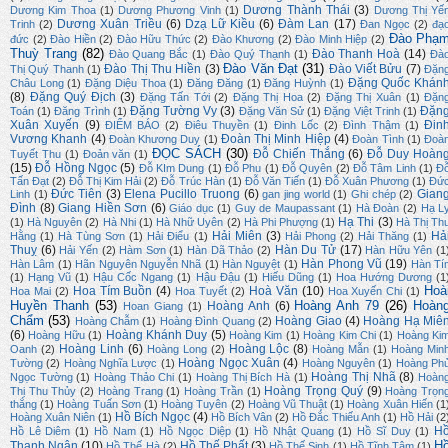
Dương Thành Thái
(3)
Dương Kim Thoa
(1)
Dương Phương Vinh
(1)
Dương Thị Yế
Dương Xuân Triều
(6)
Dzạ Lữ Kiều
(6)
Đàm Lan
(17)
Trinh
(2)
Đan Ngọc
(2)
đạ
Đào Phạ
đức
(2)
Đào Hiền
(2)
Đào Hữu Thức
(2)
Đào Khương
(2)
Đào Minh Hiệp
(2)
Thuỳ Trang
(82)
Đào Thanh Hoà
(14)
Đào Quang Bắc
(1)
Đào Quý Thạnh
(1)
Đà
Đào Văn Đạt
(31)
Đào Thị Thu Hiền
(3)
Đào Viết Bửu
(7)
Thị Quý Thanh
(1)
Đặn
Đặng Quốc Khán
Châu Long
(1)
Đặng Diệu Thoa
(1)
Đăng Đăng
(1)
Đăng Huỳnh
(1)
(8)
Đặng Quý Địch
(3)
Đặng Tấn Tới
(2)
Đặng Thị Hoa
(2)
Đặng Thị Xuân
(1)
Đặn
Đặng Tường Vy
(3)
Đặn
Toán
(1)
Đăng Trình
(1)
Đặng Văn Sử
(1)
Đặng Việt Trinh
(1)
Xuân Xuyến
(9)
Đin
ĐIỂM BÁO
(2)
Điêu Thuyền
(1)
Đinh Lốc
(2)
Đình Thậm
(1)
Vương Khanh
(4)
Đoàn Thị Minh Hiệp
(4)
Đoàn Khương Duy
(1)
Đoàn Tình
(1)
Đoà
ĐỌC SÁCH
(30)
Đỗ Chiến Thắng
(6)
Đỗ Duy Hoàn
Tuyết Thu
(1)
Đoản văn
(1)
(15)
Đỗ Hồng Ngọc
(5)
Đỗ KIm Dung
(1)
Đỗ Phu
(1)
Đỗ Quyên
(2)
Đỗ Tâm Linh
(1)
Đ
Tấn Đạt
(2)
Đỗ Thị Kim Hải
(2)
Đỗ Trúc Hàn
(1)
Đỗ Văn Tiến
(1)
Đỗ Xuân Phương
(1)
Đứ
Đức Tiên
(3)
Elena Pucillo Truong
(6)
Gian
Linh
(1)
gan jing world
(1)
Ghi chép
(2)
Đình
(8)
Giang Hiền Sơn
(6)
Giáo dục
(1)
Guy de Maupassant
(1)
Hà Đoàn
(2)
Hạ L
Hạ Thi
(3)
(1)
Hà Nguyên
(2)
Hà Nhi
(1)
Hà Nhữ Uyên
(2)
Hà Phi Phượng
(1)
Hà Thị Th
Hải Miên
(3)
Hả
Hằng
(1)
Hà Tùng Sơn
(1)
Hải Điểu
(1)
Hải Phong
(2)
Hải Thăng
(1)
Thuỵ
(6)
Hàn Du Tử
(17)
Hải Yến
(2)
Hàm Sơn
(1)
Hàn Dã Thảo
(2)
Hàn Hữu Yên
(1
Hàn Phong Vũ
(19)
Hàn Lâm
(1)
Hãn Nguyên Nguyễn Nhã
(1)
Hàn Nguyệt
(1)
Hàn Tí
(1)
Hạng Vũ
(1)
Hậu Cốc Ngang
(1)
Hậu Đậu
(1)
Hiếu Dũng
(1)
Hoa Hướng Dương
(1
Hoà
Hoa Tím Buồn
(4)
Hoà Văn
(10)
Hoa Mai
(2)
Hoa Tuyết
(2)
Hoa Xuyến Chi
(1)
Huyền Thanh
(53)
Hoàng Anh 79
(26)
Hoàn
Hoàng Anh
(6)
Hoan Giang
(1)
Chẩm
(53)
Hoàng Giao
(4)
Hoàng Hạ Miê
Hoàng Chẫm
(1)
Hoàng Đình Quang
(2)
(6)
Hoàng Khánh Duy
(5)
Hoàng Hữu
(1)
Hoàng Kim
(1)
Hoàng Kim Chi
(1)
Hoàng Ki
Hoàng Linh
(6)
Hoàng Lộc
(8)
Oanh
(2)
Hoàng Long
(2)
Hoàng Mẫn
(1)
Hoàng Min
Hoàng Ngọc Xuân
(4)
Tường
(2)
Hoàng Nghĩa Lược
(1)
Hoàng Nguyên
(1)
Hoàng Ph
Hoàng Thị Nhã
(8)
Ngọc Tường
(1)
Hoàng Thảo Chi
(1)
Hoàng Thị Bích Hà
(1)
Hoàn
Hoàng Trọng Quý
(9)
Thị Thu Thủy
(2)
Hoàng Trang
(1)
Hoàng Trần
(1)
Hoàng Trọn
thắng
(1)
Hoàng Tuấn Sơn
(1)
Hoàng Tuyên
(2)
Hoàng Vũ Thuật
(1)
Hoàng Xuân Hiến
(1
Hồ Bích Ngọc
(4)
Hoàng Xuân Niên
(1)
Hồ Bích Vân
(2)
Hồ Đắc Thiếu Anh
(1)
Hồ Hải
(2
H
Hồ Lê Diêm
(1)
Hồ Nam
(1)
Hồ Ngọc Diệp
(1)
Hồ Nhật Quang
(1)
Hồ Sĩ Duy
(1)
H
Thanh Ngân
(10)
Hồ Thế Phất
(3)
Hồ Thế Hà
(2)
Hồ Thế Sinh
(1)
Hồ Tĩnh Tâm
(1)