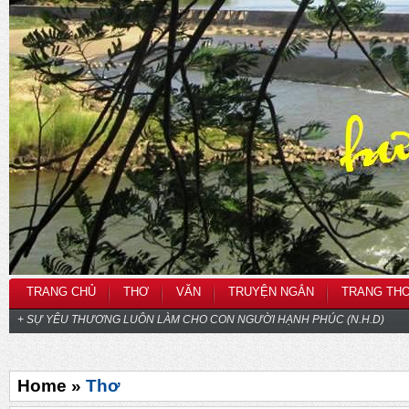
TRANG CHỦ
THƠ
VĂN
TRUYỆN NGẮN
TRANG TH
+ SỰ YÊU THƯƠNG LUÔN LÀM CHO CON NGƯỜI HẠNH PHÚC (N.H.D)
Home »
Thơ