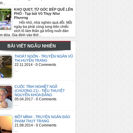
h...
KHO QUẸT, TỪ GÓC BẾP QUÊ LÊN
PHỐ - Tạp bút Võ Thụy Như
Phương
Hồi nhỏ, nhà nghèo quá đỗi. Mỗi
ngày ba phải còng lưng trên chiếc
xích lô làm thân gà trống nuôi đàn
m đứa. Gia đình vào thờ...
BÀI VIẾT NGẪU NHIÊN
THOÁT NGÔN - TRUYỆN NGẮN VŨ
THỊ HUYỀN TRANG
22.11.2014 - 0 Comments
…
CUỘC TÌNH NGHIỆT NGÃ
(CHƯƠNG 21) - TIỂU THUYẾT
NGUYỄN KHOA ĐĂNG
05.04.2017 - 0 Comments
…
MỘT MÌNH - TRUYỆN NGẮN ĐÀO
PHẠM THUỲ TRANG
21.08.2014 - 0 Comments
…