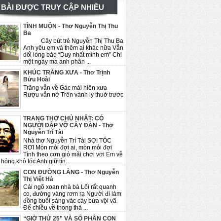
BÀI ĐƯỢC TRUY CẬP NHIỀU
TÌNH MUỘN - Thơ Nguyễn Thị Thu
Ba
Cây bút trẻ Nguyễn Thị Thu Ba
Anh yêu em và thêm ai khác nữa Vẫn
dối lòng bảo “Duy nhất mình em” Chỉ
một ngày mà anh phân ...
KHÚC TRĂNG XƯA - Thơ Trịnh
Bửu Hoài
Trăng vẫn về Gác mái hiên xưa
Rượu vẫn nở Trên vành ly thuở trước
TRANG THƠ CHỦ NHẬT: CÓ
NGƯỜI ĐẬP VỠ CÂY ĐÀN - Thơ
Nguyễn Trí Tài
Nhà thơ Nguyễn Trí Tài SỢI TÓC
RƠI Mòn mỏi đợi ai, mòn mỏi đợi
Tình theo cơn gió mãi chơi vơi Em về
hỏng khô tóc Anh giữ tìn...
CON ĐƯỜNG LÀNG - Thơ Nguyễn
Thị Việt Hà
Cái ngõ xoan nhà bà Lối rất quanh
co, đường vàng rơm rạ Người đi làm
đồng buổi sáng vác cày bừa vội vã
Để chiều về thong thả ...
“GIỜ THỨ 25” VÀ SỐ PHẬN CON