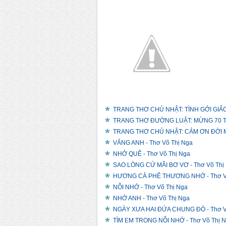
TRANG THƠ CHỦ NHẬT: TÌNH GỞI GIẤC 
TRANG THƠ ĐƯỜNG LUẬT: MỪNG 70 TU
TRANG THƠ CHỦ NHẬT: CẢM ƠN ĐỜI M
VẮNG ANH - Thơ Võ Thị Nga
NHỚ QUÊ - Thơ Võ Thị Nga
SAO LÒNG CỨ MÃI BƠ VƠ - Thơ Võ Thị
HƯƠNG CÀ PHÊ THƯƠNG NHỚ - Thơ Võ
NỖI NHỚ - Thơ Võ Thị Nga
NHỚ ANH - Thơ Võ Thị Nga
NGÀY XƯA HAI ĐỨA CHUNG ĐÒ - Thơ V
TÌM EM TRONG NỖI NHỚ - Thơ Võ Thị 