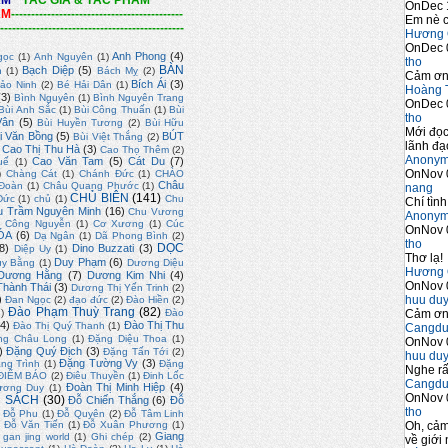
ẨM
*
TÁC GIẢ & TÁC PHẨM
*
OnDec 
ẨM
-------------------------------------------
Em nè c
----------------------------------------------
Hương 
OnDec 
Anh Phong
(4)
gọc
(1)
Anh Nguyên
(1)
tho
BÀN
Bạch Diệp
(5)
n
(1)
Bách Mỵ
(2)
Cảm ơn 
Bích Ái
(3)
ảo Ninh
(2)
Bé Hải Dân
(1)
Hoàng 
(3)
Bình Nguyên
(1)
Bình Nguyên Trang
OnDec 
Bùi Anh Sắc
(1)
Bùi Công Thuấn
(1)
Bùi
tho
Vân
(5)
Bùi Huyền Tương
(2)
Bùi Hữu
Mới đọc
i Văn Bồng
(5)
BÚT
Bùi Việt Thắng
(2)
lãnh đạo
Cao Thị Thu Hà
(3)
Cao Thọ Thêm
(2)
Anony
Cao Văn Tam
(5)
Cát Du
(7)
uế
(1)
OnNov 
)
Chàng Cát
(1)
Chánh Đức
(1)
CHÀO
Châu
Đoàn
(1)
Châu Quang Phước
(1)
nang
CHỦ BIÊN
(141)
Đức
(1)
chủ
(1)
Chu
Chí tình
u Trầm Nguyên Minh
(16)
Chu Vương
Anony
)
Công Nguyễn
(1)
Cơ Xương
(1)
Cúc
OnNov 
ÓA
(6)
Dạ Ngân
(1)
Dã Phong Bình
(2)
tho
DỌC
8)
Dino Buzzati
(3)
Diệp Uy
(1)
Thơ lạ!
Duy Phạm
(6)
uy Bằng
(1)
Dương Diệu
Hương 
Dương Hằng
(7)
Dương Kim Nhi
(4)
OnNov 
hành Thái
(3)
Dương Thị Yến Trinh
(2)
huu du
)
Đan Ngọc
(2)
đạo đức
(2)
Đào Hiền
(2)
Đào Phạm Thuỳ Trang
(82)
Cảm ơn 
2)
Đào
4)
Đào Thị Thu
Đào Thị Quý Thanh
(1)
Cangdu
ng Châu Long
(1)
Đặng Diệu Thoa
(1)
OnNov 
)
Đặng Quý Địch
(3)
Đặng Tấn Tới
(2)
huu du
Đặng Tường Vy
(3)
ng Trình
(1)
Đặng
Nghe rấ
ĐIỂM BÁO
(2)
Điêu Thuyền
(1)
Đinh Lốc
Cangdu
Đoàn Thị Minh Hiệp
(4)
ương Duy
(1)
OnNov 
 SÁCH
(30)
Đỗ Chiến Thắng
(6)
Đỗ
tho
Đỗ Phu
(1)
Đỗ Quyên
(2)
Đỗ Tâm Linh
Oh, cảm
)
Đỗ Văn Tiến
(1)
Đỗ Xuân Phương
(1)
Giang
gan jing world
(1)
Ghi chép
(2)
về giới 