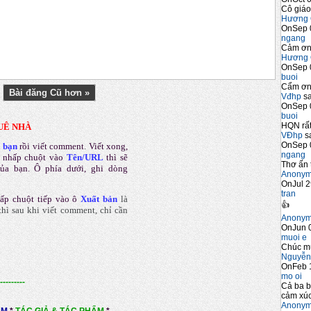
Cô giáo
Hương 
OnSep 
ngang
Cảm ơn 
Hương 
OnSep 
buoi
Cẩm ơn 
Bài đăng Cũ hơn »
Vđhp
sa
OnSep 
buoi
HQN rất
UÊ NHÀ
VĐhp
sa
OnSep 
a bạn
rồi viết comment
.
Viết xong,
ngang
 nhấp chuột vào
Tên/URL
thì sẽ
Thơ ấn 
của bạn. Ô phía dưới, ghi dòng
Anony
OnJul 2
tran
ấp chuột tiếp vào ô
Xuất bản
là
👍
hì sau khi viết comment, chỉ cần
Anony
OnJun 0
muoi e
Chúc m
Nguyễn
OnFeb 
mo oi
---------
Cả ba b
cảm xúc
Anony