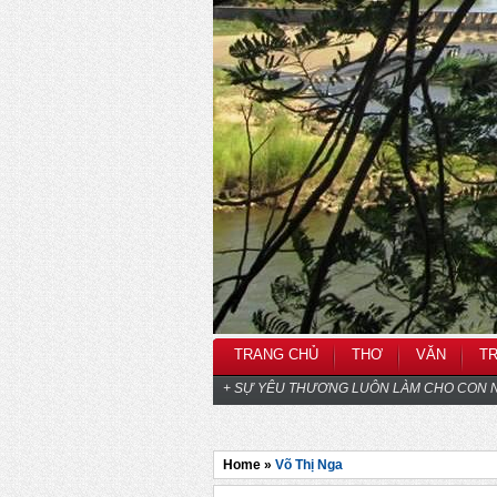
TRANG CHỦ
THƠ
VĂN
T
+ SỰ YÊU THƯƠNG LUÔN LÀM CHO CON N
Home »
Võ Thị Nga