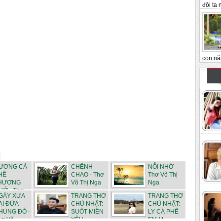
đôi ta n
con nă
ƯƠNG CÀ
CHÊNH
NỖI NHỚ -
HÊ
CHAO - Thơ
Thơ Võ Thị
HƯƠNG
Võ Thị Nga
Nga
HỚ - Thơ
GÀY XƯA
TRANG THƠ
TRANG THƠ
AI ĐỨA
CHỦ NHẬT:
CHỦ NHẬT:
HUNG ĐÒ -
SUỐT MIỀN
LY CÀ PHÊ
ơ Võ ...
YÊU -...
EM M...