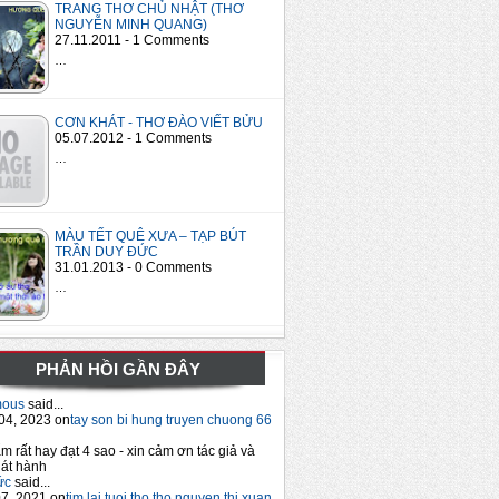
TRANG THƠ CHỦ NHẬT (THƠ
NGUYỄN MINH QUANG)
27.11.2011 - 1 Comments
…
CƠN KHÁT - THƠ ĐÀO VIẾT BỬU
05.07.2012 - 1 Comments
…
MÀU TẾT QUÊ XƯA – TẠP BÚT
TRẦN DUY ĐỨC
31.01.2013 - 0 Comments
…
PHẢN HỒI GẦN ĐÂY
mous
said...
04, 2023 on
tay son bi hung truyen chuong 66
m rất hay đạt 4 sao - xin cảm ơn tác giả và
át hành
ức
said...
7, 2021 on
tim lai tuoi tho tho nguyen thi xuan