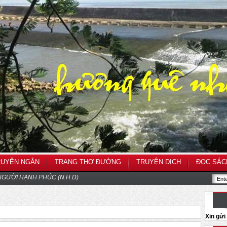
RUYỆN NGẮN
TRANG THƠ ĐƯỜNG
TRUYỆN DỊCH
ĐỌC SÁC
GƯỜI HẠNH PHÚC (N.H.D)
Xin gử