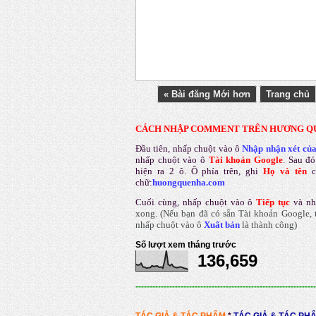
« Bài đăng Mới hơn
Trang chủ
CÁCH NHẬP COMMENT TRÊN HƯƠNG Q
Đầu tiên, nhấp chuột vào ô
Nhập nhận xét củ
nhấp chuột vào ô
Tài khoản Google
.
Sau đó
hiện ra 2 ô. Ô phía trên, ghi
Họ và tên
chữ:
huongquenha.com
Cuối cùng, nhấp chuột vào ô
Tiếp tục
và nh
xong.
(Nếu bạn đã có sẵn Tài khoản Google, t
nhấp chuột vào ô
Xuất bản
là thành công
)
Số lượt xem tháng trước
136,659
----------------------------------------------------------------