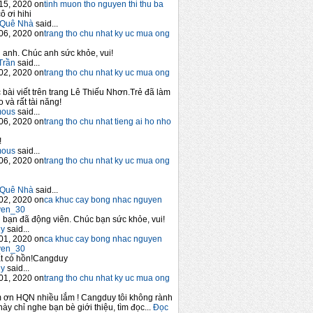
15, 2020 on
tinh muon tho nguyen thi thu ba
ô ơi hihi
Quê Nhà
said...
06, 2020 on
trang tho chu nhat ky uc mua ong
anh. Chúc anh sức khỏe, vui!
Trần
said...
02, 2020 on
trang tho chu nhat ky uc mua ong
 bài viết trên trang Lê Thiếu Nhơn.Trẻ đã làm
 và rất tài năng!
mous
said...
06, 2020 on
trang tho chu nhat tieng ai ho nho
!
mous
said...
06, 2020 on
trang tho chu nhat ky uc mua ong
Quê Nhà
said...
02, 2020 on
ca khuc cay bong nhac nguyen
yen_30
bạn đã động viên. Chúc bạn sức khỏe, vui!
y
said...
01, 2020 on
ca khuc cay bong nhac nguyen
yen_30
t có hồn!Cangduy
y
said...
01, 2020 on
trang tho chu nhat ky uc mua ong
 ơn HQN nhiều lắm ! Cangduy tôi không rành
này chỉ nghe bạn bè giới thiệu, tìm đọc...
Đọc