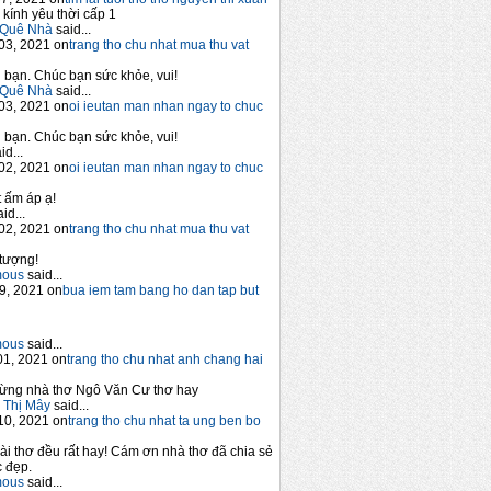
 kính yêu thời cấp 1
Quê Nhà
said...
03, 2021 on
trang tho chu nhat mua thu vat
bạn. Chúc bạn sức khỏe, vui!
Quê Nhà
said...
03, 2021 on
oi ieutan man nhan ngay to chuc
bạn. Chúc bạn sức khỏe, vui!
id...
02, 2021 on
oi ieutan man nhan ngay to chuc
 ấm áp ạ!
id...
02, 2021 on
trang tho chu nhat mua thu vat
tượng!
mous
said...
9, 2021 on
bua iem tam bang ho dan tap but
mous
said...
1, 2021 on
trang tho chu nhat anh chang hai
ừng nhà thơ Ngô Văn Cư thơ hay
 Thị Mây
said...
10, 2021 on
trang tho chu nhat ta ung ben bo
ài thơ đều rất hay! Cám ơn nhà thơ đã chia sẻ
 đẹp.
mous
said...