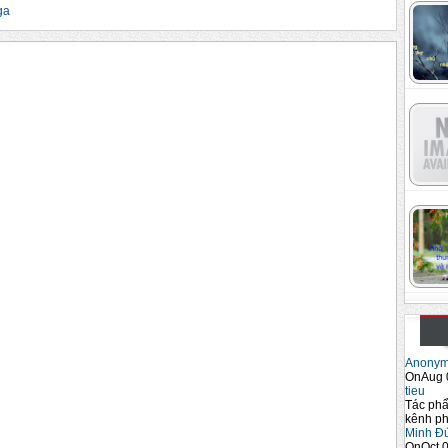
ga
Anony
OnAug 
tieu
Tác phẩ
kênh ph
Minh Đ
OnOct 0