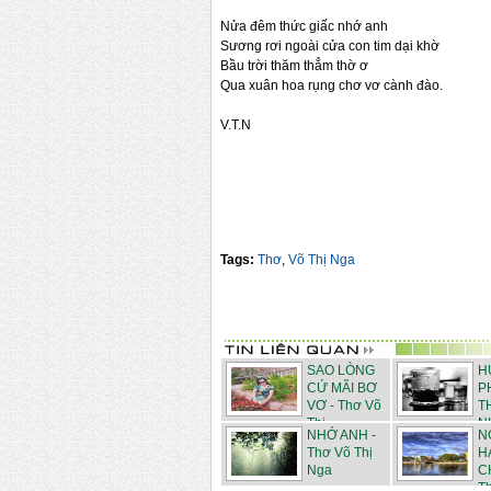
Nửa đêm thức giấc nhớ anh
Sương rơi ngoài cửa con tim dại khờ
Bầu trời thăm thẳm thờ ơ
Qua xuân hoa rụng chơ vơ cành đào.
V.T.N
Tags:
Thơ
,
Võ Thị Nga
SAO LÒNG
H
CỨ MÃI BƠ
P
VƠ - Thơ Võ
T
Thị ...
N
NHỚ ANH -
N
Võ Th...
Thơ Võ Thị
H
Nga
C
Th