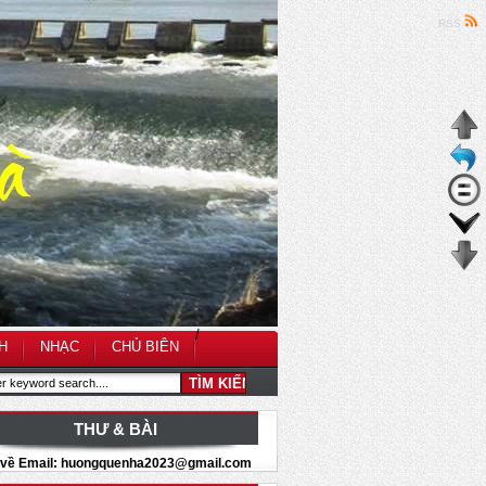
RSS
/
H
NHẠC
CHỦ BIÊN
THƯ & BÀI
i về Email: huongquenha2023@gmail.com