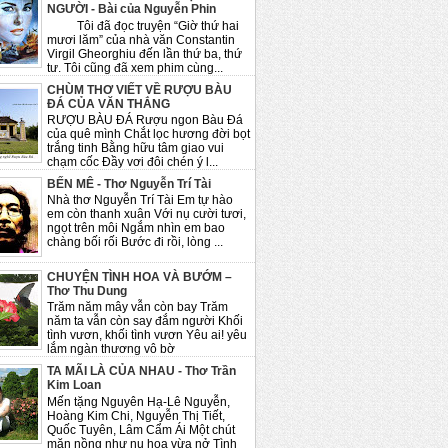
NGƯỜI - Bài của Nguyễn Phin
Tôi đã đọc truyện “Giờ thứ hai
mươi lăm” của nhà văn Constantin
Virgil Gheorghiu đến lần thứ ba, thứ
tư. Tôi cũng đã xem phim cùng...
CHÙM THƠ VIẾT VỀ RƯỢU BÀU
ĐÁ CỦA VĂN THẮNG
RƯỢU BÀU ĐÁ Rượu ngon Bàu Đá
của quê mình Chắt lọc hương đời bọt
trắng tinh Bằng hữu tâm giao vui
chạm cốc Đầy vơi đôi chén ý l...
BẾN MÊ - Thơ Nguyễn Trí Tài
Nhà thơ Nguyễn Trí Tài Em tự hào
em còn thanh xuân Với nụ cười tươi,
ngọt trên môi Ngắm nhìn em bao
chàng bối rối Bước đi rồi, lòng ...
CHUYỆN TÌNH HOA VÀ BƯỚM –
Thơ Thu Dung
Trăm năm mây vẫn còn bay Trăm
năm ta vẫn còn say đắm người Khối
tình vươn, khối tình vươn Yêu ai! yêu
lắm ngàn thương vô bờ
TA MÃI LÀ CỦA NHAU - Thơ Trần
Kim Loan
Mến tặng Nguyên Hạ-Lê Nguyễn,
Hoàng Kim Chi, Nguyễn Thị Tiết,
Quốc Tuyên, Lâm Cẩm Ái Một chút
mặn nồng như nụ hoa vừa nở Tình