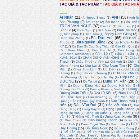
TÁC GIẢ & TÁC PHẨM
*
TÁC GIẢ & TÁC PH
TÁC GIẢ & TÁC PHẨM
*
TÁC GIẢ & TÁC PH
----------------------------------------------------------------
------
Ái Nhân
(21)
ẢNH
(58)
Ambrose Bierce
(1)
Anh N
Anh Phương
(9)
âm nhạc
(2)
âm thanh
(1)
Ân Thiê
TRÒN VĂN NGHỆ
(87)
Bảo Hồ
(1)
Bảo Lâm
(1)
B
Bích Lê
(4)
Bình Địa Mộc
Bích Ngọc
(1)
Bích Vân
(2)
Bobby Nam Giang
(3)
(2)
binh pháp
(1)
Bình Tâm
(1)
Bùi Đức Ánh
(66)
Bùi Hoài 
Danh Hải Phong
(1)
Bùi Nguyên Bằng
(25)
Bùi Nhựa
(4)
Bù
Phước
(1)
KÝ
(17)
Ca Dao
(2)
Cao Duy Thảo
(1)
Cao Kim Quy
(1)
Cao Thoại Châu
(1)
Cao Thu Hà
(1)
Cao Trọng Q
Cẩm Lệ
(4)
Catherine Mansfield
(1)
Cẩm Tú Cầu
(1
XUÂN 2014
(1)
CHÂN DUNG VĂN NGHỆ SĨ
(2)
Châu 
Thạch
(9)
Châu Thường Vinh
(1)
Chí Anh
(1)
Chính 
Chu Ngạn Thư
(10)
Ch
Giang Phong
(1)
Chu Lai
(2)
Cỏ Dại
(7)
Miện
(1)
Chúa Sơn Lâm
(1)
covid 19
(1
CỬA SỔ VĂN H
Dương
(1)
Cuộc thi văn chương
(1)
Diệp Linh
(1
Dã Phương
(1)
Dạ Thảo
(2)
Dạ Thy
(1)
ĐƯỜNG
(29)
Dung Thị Vân
(28)
Du Tử Lê
(1)
D
Minh
(1)
Dương Đăng Huệ
(1)
Dương Hải Yến
(2)
Dương T
Dương Kim Thoa
(1)
Dương Phương Vinh
(1)
Dương Xuân Triều
(6)
Dzạ Lữ Kiều
(6)
Đàm Lan
(17
Đào Hữu Thức
(2)
Đào Khương
(2)
Đào Minh Hiệp
(
Đào Thanh Hoà
(1
Quang Bắc
(1)
Đào Quý Thạnh
(1)
Đào Văn Đạt
(31)
Hiền
(3)
Đào Viết Bửu
(7)
Đặ
Đặng Quốc Khánh
(8
Đăng Đăng
(1)
Đăng Huỳnh
(1)
Đặng Thị Hoa
(2)
Đặng Thị Xuân
(1)
Đặng Toán
(1)
Đă
Đặng Xuân Xuyến
(9)
Văn Sử
(1)
Đặng Việt Trinh
(1)
Đinh Vương Khanh
(4)
(2)
Đình Thậm
(1)
Đoàn Kh
ĐỌC
Đoàn Tình
(1)
Đoàn Tuyết Thu
(1)
Đoản văn
(1)
Duy Hoàng
(15)
Đỗ Hồng Ngọc
(5)
Đỗ KIm Dung
(1)
(1)
Đỗ Tấn Đạt
(2)
Đỗ Thị Kim Hải
(2)
Đỗ Trúc Hàn
(1
Đức Tiên
(3)
Elena Pucillo Truong
(6)
Đức Linh
(1)