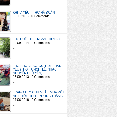
KHI TA YÊU – THƠ HÀ ĐOÀN
19.11.2018 - 0 Comments
…
THU HUẾ - THƠ NGÀN THƯƠNG
19.09.2014 - 0 Comments
…
THƠ PHỔ NHẠC: GỬI HUẾ THÂN
YÊU (THƠ TẠ NGHI LỄ, NHẠC
NGUYỄN PHÚ YÊN)
15.09.2013 - 0 Comments
…
TRANG THƠ CHỦ NHẬT: MUA MỘT
NỤ CƯỜI - THƠ TRƯỜNG THẮNG
17.06.2018 - 0 Comments
…