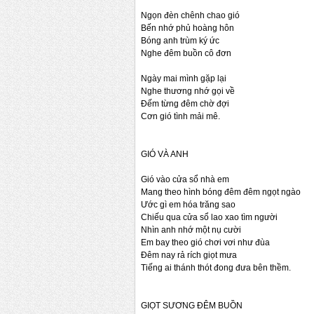
Ngọn đèn chênh chao gió
Bến nhớ phủ hoàng hôn
Bóng anh trùm ký ức
Nghe đêm buồn cô đơn
Ngày mai mình gặp lại
Nghe thương nhớ gọi về
Đếm từng đêm chờ đợi
Cơn gió tình mải mê.
GIÓ VÀ ANH
Gió vào cửa sổ nhà em
Mang theo hình bóng đêm đêm ngọt ngào
Ước gì em hóa trăng sao
Chiếu qua cửa sổ lao xao tìm người
Nhìn anh nhớ một nụ cười
Em bay theo gió chơi vơi như đùa
Đêm nay rả rích giọt mưa
Tiếng ai thánh thót đong đưa bên thềm.
GIỌT SƯƠNG ĐÊM BUỒN