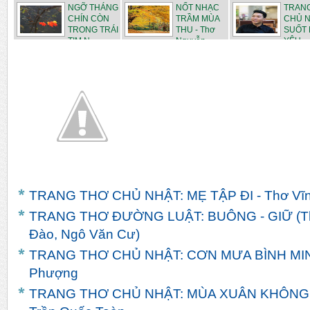
NGUYỄN AN
MANG - Thơ
Nguyễn
NGỠ THÁNG
NỐT NHẠC
TRAN
BÌ...
Nguy...
CHÍN CÒN
TRẦM MÙA
CHỦ N
TRONG TRÁI
THU - Thơ
SUỐT 
TIM N...
Nguyễn ...
YÊU -..
TRANG THƠ CHỦ NHẬT: MẸ TẬP ĐI - Thơ Vĩn
TRANG THƠ ĐƯỜNG LUẬT: BUÔNG - GIỮ (Th
Đào, Ngô Văn Cư)
TRANG THƠ CHỦ NHẬT: CƠN MƯA BÌNH MINH
Phượng
TRANG THƠ CHỦ NHẬT: MÙA XUÂN KHÔNG