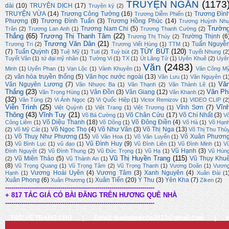
TRUYỆN NGẮN
(1173
dài
(10)
TRUYỆN DỊCH
(17)
Truyện ký
(2)
TRUYỆN VỪA
(14)
Trương Công Tưởng
(16)
Trương Đìn
Trương Diễm Phiến
(1)
Phượng
(8)
Trương Đình Tuấn
(3)
Trương Hồng Phúc
(14)
Trương Huỳnh Nh
Trườn
Trương Nam Chi
(5)
Trân
(2)
Trương Lan Anh
(1)
Trương Thanh Cường
(2)
Thắng
(65)
Trương Thị Thanh Tâm
(22)
Trường Thịnh
(6
Trương Thị Thúy
(2)
Trương Văn Dân
(21)
Tuấn Nguyễ
Trương Tri
(2)
Trương Viết Hùng
(1)
TTM
(1)
TÙY BÚT
(120)
(7)
Tuấn Quỳnh
(3)
Tuệ Mỹ
(1)
Tuti
(2)
Tuỳ bút
(2)
Tuyết Nhung
(2
Tuyết Vân
(1)
tứ đại mỹ nhân
(1)
Tường Vi
(1)
TX
(1)
Út Lãng Tử
(1)
Uyên Khuê
(2)
Uyê
Văn
(2483)
Minh
(1)
Uyển Phan
(1)
Vạn Lộc
(1)
Vành Khuyên
(1)
Văn Công M
văn hóa truyền thống
(5)
Văn học nước ngoài
(13)
(2)
Văn Lưu
(1)
Văn Nguyên
(1
Vă
Văn Nguyên Lương
(7)
Văn Nhược Ba
(1)
Văn Thạnh
(2)
Văn Thành Lê
(1)
Thắng
(23)
Vân Ph
Vân Đồn
(3)
Vân Giang
(12)
Văn Trọng Hùng
(1)
Vân Khanh
(2)
(32)
Vân Tùng
(2)
Vi Ánh Ngọc
(2)
Vi Quốc Hiệp
(1)
Victor Remizov
(1)
VIDEO CLIP
(2
Viễn Trình
(25)
Vĩn
Vĩnh Sơn
(7)
Việt Quỳnh
(1)
Việt Trang
(1)
Việt Trương
(1)
Thông
(43)
Vĩnh Tuy
(21)
Võ Chân Cửu
(17)
Võ Chí Nhất
(3)
Võ Bá Cường
(1)
V
Võ Diệu Thanh
(18)
Võ Đông Điền
(4)
Công Liêm
(1)
Võ Dõng
(1)
Võ Hà
(1)
Võ Hạn
Võ Ngọc Thọ
(4)
Võ Như Văn
(3)
Võ Thị Nga
(13)
(2)
Võ Mỹ Cát
(1)
Võ Thị Thu Thủ
Võ Thuỵ Như Phương
(15)
Võ Xuân Phươn
(1)
Võ Văn Hoa
(1)
Võ Văn Luyến
(1)
(3)
Vũ Đình Huy
(9)
Vũ Bình Lục
(1)
vũ đạo
(1)
Vũ Đình Liên
(1)
Vũ Đình Minh
(1)
V
Vũ Hạnh
(3)
Đình Nguyệt
(2)
Vũ Đình Thung
(2)
Vũ Đức Trọng
(1)
Vũ Hạ
(1)
Vũ Hùn
Vũ Thị Huyền Trang
(115)
Vũ Miên Thảo
(5)
Vũ Thụy Khu
(2)
Vũ Thành An
(1)
(8)
Vũ Trọng Quang
(1)
Vũ Trọng Tâm
(2)
Vũ Trọng Thanh
(1)
Vương Doãn
(1)
Vươn
Vương Hoài Uyên
(4)
Vương Tâm
(3)
Xanh Nguyên
(4)
Hạnh
(1)
Xuân Đài
(1
Xuân Phong
(6)
Xuân Tiến
(20)
Ý Thu
(3)
Yên Kha
(7)
Xuân Phương
(1)
Ziken
(2)
-------------------------------------------------------------------------
+ 817 TÁC GIẢ CÓ BÀI ĐĂNG TRÊN HƯƠNG QUÊ NHÀ
-------------------------------------------------------------------------
TRỞ VỀ TRANG CHỦ
|
Email: huongquenha2023@gmail.com
|