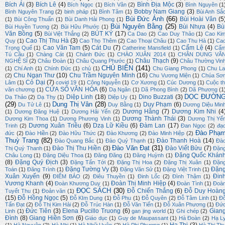
Bích Ái
(3)
Bích Lê
(4)
Bình Địa Mộc
(3)
Bích Ngọc
(1)
Bích Vân
(2)
Bình Nguyên
(1
Bobby Nam Giang
(3)
Bình Nguyên Trang
(2)
binh pháp
(1)
Bình Tâm
(1)
Bùi Anh Sắ
Bùi Đức Ánh
(66)
Bùi Hoài Vân
(5
(1)
Bùi Công Thuấn
(1)
Bùi Danh Hải Phong
(1)
Bùi Nguyên Bằng
(25)
Bùi Nhựa
(4)
Bù
Bùi Huyền Tương
(2)
Bùi Hữu Phước
(1)
Văn Bồng
(5)
BÚT KÝ
(17)
Bùi Việt Thắng
(2)
Ca Dao
(2)
Cao Duy Thảo
(1)
Cao Ki
Cao Thị Thu Hà
(3)
Quy
(1)
Cao Thọ Thêm
(2)
Cao Thoại Châu
(1)
Cao Thu Hà
(1)
Ca
Cao Văn Tam
(5)
Cát Du
(7)
Cẩm Lệ
(4)
Trọng Quế
(1)
Catherine Mansfield
(1)
Cẩ
Tú Cầu
(1)
Chàng Cát
(1)
Chánh Đức
(1)
CHÀO XUÂN 2014
(1)
CHÂN DUNG VĂ
Châu Thạch
(9)
NGHỆ SĨ
(2)
Châu Đoàn
(1)
Châu Quang Phước
(1)
Châu Thường Vin
CHỦ BIÊN
(141)
(1)
Chí Anh
(1)
Chính Đức
(1)
chủ
(1)
Chu Giang Phong
(1)
Chu La
Chu Ngạn Thư
(10)
Chu Trầm Nguyên Minh
(16)
(2)
Chu Vương Miện
(1)
Chúa Sơ
Cỏ Dại
(7)
Lâm
(1)
covid 19
(1)
Công Nguyễn
(1)
Cơ Xương
(1)
Cúc Dương
(1)
Cuộc th
CỬA SỔ VĂN HÓA
(6)
văn chương
(1)
Dạ Ngân
(1)
Dã Phong Bình
(2)
Dã Phương
(1
DỌC ĐƯỜN
Diệp Linh
(18)
Dino Buzzati
(3)
Dạ Thảo
(2)
Dạ Thy
(1)
Diệp Uy
(1)
(29)
Dung Thị Vân
(28)
Duy Phạm
(6)
Du Tử Lê
(1)
Duy Bằng
(1)
Dương Diệu Min
Dương Hằng
(7)
Dương Kim Nhi
(4
(1)
Dương Đăng Huệ
(1)
Dương Hải Yến
(2)
Dương Thành Thái
(3)
Dương Kim Thoa
(1)
Dương Phương Vinh
(1)
Dương Thị Yế
Dương Xuân Triều
(6)
Dzạ Lữ Kiều
(6)
Đàm Lan
(17)
Trinh
(2)
Đan Ngọc
(2)
đạ
Đào Phạ
đức
(2)
Đào Hiền
(2)
Đào Hữu Thức
(2)
Đào Khương
(2)
Đào Minh Hiệp
(2)
Thuỳ Trang
(82)
Đào Thanh Hoà
(14)
Đào Quang Bắc
(1)
Đào Quý Thạnh
(1)
Đà
Đào Văn Đạt
(31)
Đào Thị Thu Hiền
(3)
Đào Viết Bửu
(7)
Thị Quý Thanh
(1)
Đặn
Đặng Quốc Khán
Châu Long
(1)
Đặng Diệu Thoa
(1)
Đăng Đăng
(1)
Đăng Huỳnh
(1)
(8)
Đặng Quý Địch
(3)
Đặng Tấn Tới
(2)
Đặng Thị Hoa
(2)
Đặng Thị Xuân
(1)
Đặn
Đặng Tường Vy
(3)
Đặn
Toán
(1)
Đăng Trình
(1)
Đặng Văn Sử
(1)
Đặng Việt Trinh
(1)
Xuân Xuyến
(9)
Đin
ĐIỂM BÁO
(2)
Điêu Thuyền
(1)
Đinh Lốc
(2)
Đình Thậm
(1)
Vương Khanh
(4)
Đoàn Thị Minh Hiệp
(4)
Đoàn Khương Duy
(1)
Đoàn Tình
(1)
Đoà
ĐỌC SÁCH
(30)
Đỗ Chiến Thắng
(6)
Đỗ Duy Hoàn
Tuyết Thu
(1)
Đoản văn
(1)
(15)
Đỗ Hồng Ngọc
(5)
Đỗ KIm Dung
(1)
Đỗ Phu
(1)
Đỗ Quyên
(2)
Đỗ Tâm Linh
(1)
Đ
Tấn Đạt
(2)
Đỗ Thị Kim Hải
(2)
Đỗ Trúc Hàn
(1)
Đỗ Văn Tiến
(1)
Đỗ Xuân Phương
(1)
Đứ
Đức Tiên
(3)
Elena Pucillo Truong
(6)
Gian
Linh
(1)
gan jing world
(1)
Ghi chép
(2)
Đình
(8)
Giang Hiền Sơn
(6)
Giáo dục
(1)
Guy de Maupassant
(1)
Hà Đoàn
(2)
Hạ L