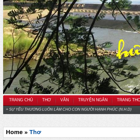
TRANG CHỦ
THƠ
VĂN
TRUYỆN NGẮN
TRANG TH
+ SỰ YÊU THƯƠNG LUÔN LÀM CHO CON NGƯỜI HẠNH PHÚC (N.H.D)
Home »
Thơ