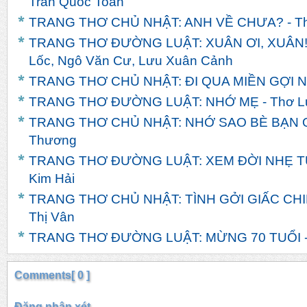
Trần Quốc Toàn
TRANG THƠ CHỦ NHẬT: ANH VỀ CHƯA? - T
TRANG THƠ ĐƯỜNG LUẬT: XUÂN ƠI, XUÂN! -
Lốc, Ngô Văn Cư, Lưu Xuân Cảnh
TRANG THƠ CHỦ NHẬT: ĐI QUA MIỀN GỢI NH
TRANG THƠ ĐƯỜNG LUẬT: NHỚ MẸ - Thơ L
TRANG THƠ CHỦ NHẬT: NHỚ SAO BÈ BẠN Q
Thương
TRANG THƠ ĐƯỜNG LUẬT: XEM ĐỜI NHẸ TỰ
Kim Hải
TRANG THƠ CHỦ NHẬT: TÌNH GỞI GIẤC CHI
Thị Vân
TRANG THƠ ĐƯỜNG LUẬT: MỪNG 70 TUỔI -
Comments[ 0 ]
Đăng nhận xét