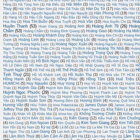
Hạ Thi
(3)
(1)
Hà Nguyên
(2)
Hà Nhi
(1)
Hà Nhữ Uyên
(2)
Hà Phi Phượng
(1)
Hà Thị Th
Hải Miên
(3)
Hả
Hằng
(1)
Hà Tùng Sơn
(1)
Hải Điểu
(1)
Hải Phong
(2)
Hải Thăng
(1)
Thuỵ
(6)
Hàn Du Tử
(17)
Hải Yến
(2)
Hàm Sơn
(1)
Hàn Dã Thảo
(2)
Hàn Hữu Yên
(1
Hàn Phong Vũ
(19)
Hàn Lâm
(1)
Hãn Nguyên Nguyễn Nhã
(1)
Hàn Nguyệt
(1)
Hàn Tí
(1)
Hạng Vũ
(1)
Hậu Cốc Ngang
(1)
Hậu Đậu
(1)
Hiếu Dũng
(1)
Hoa Hướng Dương
(1
Hoà
Hoa Tím Buồn
(4)
Hoà Văn
(10)
Hoa Mai
(2)
Hoa Tuyết
(2)
Hoa Xuyến Chi
(1)
Huyền Thanh
(53)
Hoàng Anh 79
(26)
Hoàn
Hoàng Anh
(6)
Hoan Giang
(1)
Chẩm
(53)
Hoàng Giao
(4)
Hoàng Hạ Miê
Hoàng Chẫm
(1)
Hoàng Đình Quang
(2)
(6)
Hoàng Khánh Duy
(5)
Hoàng Hữu
(1)
Hoàng Kim
(1)
Hoàng Kim Chi
(1)
Hoàng Ki
Hoàng Linh
(6)
Hoàng Lộc
(8)
Oanh
(2)
Hoàng Long
(2)
Hoàng Mẫn
(1)
Hoàng Min
Hoàng Ngọc Xuân
(4)
Tường
(2)
Hoàng Nghĩa Lược
(1)
Hoàng Nguyên
(1)
Hoàng Ph
Hoàng Thị Nhã
(8)
Ngọc Tường
(1)
Hoàng Thảo Chi
(1)
Hoàng Thị Bích Hà
(1)
Hoàn
Hoàng Trọng Quý
(9)
Thị Thu Thủy
(2)
Hoàng Trang
(1)
Hoàng Trần
(1)
Hoàng Trọn
thắng
(1)
Hoàng Tuấn Sơn
(1)
Hoàng Tuyên
(2)
Hoàng Vũ Thuật
(1)
Hoàng Xuân Hiến
(1
Hồ Bích Ngọc
(4)
Hoàng Xuân Niên
(1)
Hồ Bích Vân
(2)
Hồ Đắc Thiếu Anh
(1)
Hồ Hải
(2
H
Hồ Lê Diêm
(1)
Hồ Nam
(1)
Hồ Ngọc Diệp
(1)
Hồ Nhật Quang
(1)
Hồ Sĩ Duy
(1)
H
Thanh Ngân
(10)
Hồ Thế Phất
(3)
Hồ Thế Hà
(2)
Hồ Thế Sinh
(1)
Hồ Tĩnh Tâm
(1)
Tịnh Thuỷ
(21)
Hồ Xuân Thu
(3)
Hồ Vũ Khánh Linh
(1)
Hội Nhà văn TP. HCM
(1
Hồng Hạnh
(3)
Hồng Phúc
(8)
Hồng Tâm
(10)
Huệ Triệu
(3
Hồng Liễu
(1)
HUMICHI
(5)
Huy Nguyên
(15)
Huy Vọng
(17)
Huy Vũ
(1)
Huyết Kiệt
(1)
Huỳnh D
Huỳnh Gia
(18)
Thảo
(1)
Huỳnh Kim Bửu
(1)
Huỳnh Minh Lệ
(2)
Huỳnh Ngọc Nga
(1
Huỳnh Ngọc Phước
(29)
Huỳnh Như Phương
(1)
Huỳnh Thanh Lan
(1)
Huỳnh Th
Quỳnh Nga
(1)
Huỳnh Thúy Thúy
(1)
Huỳnh Văn Diệu
(1)
Huỳnh Văn Mỹ
(1)
Huỳnh Vă
Huỳnh Xuân Sơn
(3)
Hương Đình
(4)
Yên
(1)
Hương Đêm
(1)
Hương Quê Nhà
(1
Hương Văn
(6)
James Dylan
(4)
Hửu Thỉnh
(1)
Irina Polianxkaia
(1)
James Joyce
(1
Jeffrey Thai
(9)
Jerry Thu Trà
(7)
Kha Tiệm Ly
(4)
Kai Hoàng
(1)
Kate Chopin
(1)
Kh
Khổng Trường Chiến
(3)
Xuân
(1)
Khán Võ
(2)
Khảo Mai
(1)
khoa học
(1)
Khổng Vĩn
Kiến Giang
(12)
Kim Chuôn
Nguyên
(1)
KỊCH BẢN
(1)
Kiên Giang
(1)
Kiều Huệ
(1)
Kim Sơn Giang
(22)
(4)
Kim Ngoan
(15)
Kim Tiết
(10
Kim Dung
(2)
Kim Quyên
(1)
Ký sự
(14)
Kim Yến
(1)
Kỳ Nam
(2)
Lã Bố
(1)
La Hán
(1)
La Mai Thi Gia
(1)
Lạc Thảo
(1
Lam Giang
(3)
Lãng D
Lại Ngọc Thư
(1)
Lan Anh
(1)
Lan Phương
(1)
Lan Thanh
(1)
Lâm Trú
(6)
Lâm Bích Thuỷ
(8)
Lâm Cẩm Ái
(3)
Lâm Hạ
(11)
Lâm Huy Nhuận
(1)