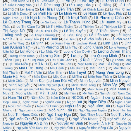
(30)
Lê Đình Danh
(79
Lê Ân
(5)
Lê Bá Duy
(9)
Lâm Xuân Vi
(1)
Lâu Văn Mua
(1)
Lê Đức Lang
(13)
Lệ Hằng
(3)
Lê Hoà
Lê Đức Hoàng Vân
(1)
Lê Giang Trần
(1)
Lê Hứa Huyền Trân
(39)
Lương
(4)
Lê Hoàng
(2)
Lê Khánh Luận
(1)
Lê Minh Chán
Lê Minh Hải
(3)
Lê Minh Vũ
(3)
Lê Ngân
(3)
(1)
Lê Minh Dung
(2)
Lê Ngọc Phái
(1)
L
Lê Phương Châu
(30
Lê Ngũ Nam Phong
(11)
Lê Nhựt Triết
(8)
Ngọc Trác
(1)
Lê Quang Trạng
(23)
Lê Thanh Hùng
(34)
Lê Thanh My
(8)
Lê Sa Long
(2)
L
L
Lê Thị Cẩm Tú
(6)
Thấu
(1)
Lê Thị Hồng Thắm
(1)
Lê Thị Kim
(1)
Lê Thị Ngọc Lệ
(1)
Thị Ngọc Nữ
(33)
Lê Thị Xuyên
(13)
Lê Thiếu Nhơn
(15)
L
Lê Thị Thu Hiền
(1)
Thống Nhất
(6)
Lê Tiến Mợi
(6)
Lê Trọn
Lê Thụy Phương
(2)
Lê Tiến Dũng
(1)
Nghĩa
(3)
Lê Tuân
(4)
Lê Văn Hiếu
(12)
Lê Văn Ngă
Lê Trung Hiếu
(1)
Lê Uyên
(1)
(3)
Lê Vinh
(4)
Linh Lan
(7)
Lin
Lê Vi Thuỷ
(1)
Lê Xuân Tiến
(1)
Lindsay Polak
(1)
Lan (Quảng Nam)
(8)
Linh Phương
(3)
Long Khánh
(4)
Linh Thy
(2)
Long Vương
(1
Lữ Hồng
(3)
Lương Duyên Thắn
luân hồi
(1)
Lư Nhất Vũ
(1)
Lương Cẩm Quyên
(1)
Lương Sơn
(27)
(3)
Lưu Ly
(6)
Lưu Quang Minh
(15)
Lương Đình Khoa
(1)
Lư
Lý Khánh Vinh
(15)
Thành Tựu
(1)
Lưu Thị Mười
(2)
Lưu Xuân Cảnh
(2)
Lý Thành Lon
M.T.N.H
(7)
(1)
Lý Thời Miễn
(1)
Mã Nhị Lan
(1)
Mạc Minh
(2)
Mạc Tố Hồng
(1)
Mạ
Mai Đức Trung
(6)
Mai Loan
(12)
Tường
(2)
Mai Hạnh
(1)
Mai Kiệm
(1)
Mai Nhật
(2
Mai Tuyết
(37)
Mang Viên Long
(63
Mai Thìn
(3)
Mai Thanh
(1)
Mai Thị Vân
(1)
Marie Hải Miên
(4)
Mẫu Đơn
(1)
Mèo Con
(1)
Mi Thu
(1)
Miên Đức Thắng
(2)
Miên Lin
Minh Đan (Lọ Lem Đất Võ)
(6)
Minh Nguyên
(15)
Minh Nguyễ
(1)
Minh Châu
(2)
Minh Vy
(25)
(3)
Minh Nguyệt
(15)
Minh Nguyệt (NT)
(1)
Minh Nhân Tông
(1)
Mỗ
Mộng Cầm
(8)
Mùa Xanh
(3
tháng một tác giả và một bài thơ hay
(2)
Mộng Nam
(1)
MỸ THUẬT
(6)
Mưa
(1)
Mường Mán
(1)
My Tiên
(1)
Mỹ Vân
(1)
Nam Art
(2)
Nam Ca
Ngàn Thương
(33)
Nam Thi
(17)
NCCGL
(4)
(1)
Năm Bửu
(1)
Nấm Độc
(1)
Ngà
Ngọc Diệp
(35)
Ngọc Bút
(8)
Đẹp Tươi
(1)
nghệ thuật.
(1)
nghiên cứu
(1)
Ngọc Thịn
Ngô Diệp
(6)
Ngô Đình Hải
(7)
(1)
Ngô Càn Chiểu
(1)
Ngô Cự Chính
(2)
Ngô Hồn
Ngô Minh Trãi
(3)
Nhung
(1)
Ngô Liêm Khoan
(1)
Ngô Nguyên Ngiễm
(1)
Ngô Thị Ho
Ngô Thuý Nga
(30)
Ngô Thị Ngọc Diệp
(10)
Ngô Thúy Nga
(16)
Ngô Thy Họ
(1)
Ngô Văn Cư
(52)
(7)
Ngô Văn Giảng
(11)
Ngô Văn Khanh
(17)
Ngô Viết Hòa
(2
Nguyễn An Bình
(70)
Nguyễn An Đình
(4)
Nguyễn
(1)
Nguyễn Ánh 9
(1)
Nguyễn B
Nguyê
Nhân
(1)
Nguyễn Bích Sao Linh
(1)
Nguyễn Bình
(1)
Nguyễn Bính Hồng Cầu
(2)