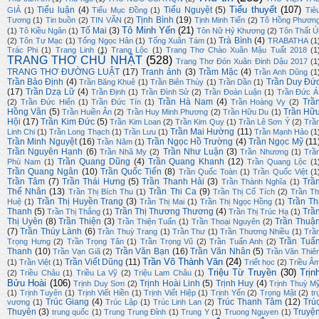
Tiểu thuyết
(107)
Tiểu luận
(4)
Tiểu Nguyệt
(5)
GIẢ
(1)
Tiểu Mục Đồng
(1)
Tiê
Tịnh Bình
(19)
Tương
(1)
Tin buồn
(2)
TIN VĂN
(2)
Tịnh Minh Tiến
(2)
Tô Hồng Phươn
Tô Minh Yến
(21)
Tố Mai
(3)
(1)
Tô Kiều Ngân
(1)
Tôn Nữ Hỷ Khương
(2)
Tôn Thất Ú
Trà Bình
(4)
(2)
Tôn Tư Mạc
(1)
Tống Ngọc Hân
(1)
Tống Xuân Tám
(1)
TRABATHA
(1
Trác Phi
(1)
Trang Linh
(1)
Trang Lộc
(1)
Trang Thơ Chào Xuân Mậu Tuất 2018
(1
TRANG THƠ CHỦ NHẬT
(528)
Trang Thơ Đón Xuân Đinh Dậu 2017
(1
TRANG THƠ ĐƯỜNG LUẬT
(17)
Tranh ảnh
(3)
Trầm Mặc
(4)
Trần Anh Dũng
(1
Trần Bảo Định
(4)
Trần Duy Đứ
Trần Băng Khuê
(1)
Trần Biên Thùy
(1)
Trần Dần
(1)
(17)
Trần Dzạ Lữ
(4)
Trần Định
(1)
Trần Đình Sử
(2)
Trần Đoàn Luận
(1)
Trần Đức Á
Trần Hà Nam
(4)
Trầ
(2)
Trần Đức Hiển
(1)
Trần Đức Tín
(1)
Trần Hoàng Vy
(2)
Hồng Vân
(5)
Trần Hữ
Trần Huiền Ân
(2)
Trần Huy Minh Phương
(2)
Trần Hữu Du
(1)
Hội
(17)
Trần Kim Đức
(5)
Trần Kim Loan
(2)
Trần Kim Quy
(1)
Trần Lê Sơn Ý
(2)
Trầ
Trần Mai Hường
(11)
Linh Chi
(1)
Trần Long Thạch
(1)
Trần Lưu
(1)
Trần Mạnh Hảo
(1
Trần Minh Nguyệt
(16)
Trần Ngọc Hồ Trường
(4)
Trần Ngọc Mỹ
(11
Trần Năm
(1)
Trần Nguyên Hạnh
(6)
Trần Như Luận
(3)
Trần Nhã My
(2)
Trần Nhương
(1)
Trầ
Trần Quang Dũng
(4)
Trần Quang Khanh
(12)
Phù Nam
(1)
Trần Quang Lộc
(1
Trần Quang Ngân
(10)
Trần Quốc Tiến
(8)
Trần Quốc Toàn
(1)
Trần Quốc Việt
(1
Trần Tâm
(7)
Trần Thái Hưng
(5)
Trần Thanh Hải
(3)
Trầ
Trần Thành Nghĩa
(1)
Thế Nhân
(13)
Trần Thi Ca
(9)
Trần Thị Bích Thu
(1)
Trần Thị Cổ Tích
(2)
Trần Th
Trần Thị Huyền Trang
(3)
Trần Th
Huệ
(1)
Trần Thị Mai
(1)
Trần Thị Ngọc Hồng
(1)
Thanh
(5)
Trần Thị Thương Thương
(4)
Trầ
Trần Thị Thắng
(1)
Trần Thị Trúc Hạ
(1)
Thị Uyên
(8)
Trần Thiện
(3)
Trần Thuậ
Trần Thiện Tuấn
(1)
Trần Thoại Nguyên
(2)
(7)
Trần Thúy Lành
(6)
Trần Thuỳ Trang
(1)
Trần Thư
(1)
Trần Thương Nhiều
(1)
Trầ
Trần Tuấ
Trọng Hưng
(2)
Trần Trọng Tân
(1)
Trần Trọng Vũ
(2)
Trần Tuấn Anh
(2)
Thanh
(10)
Trần Văn Bạn
(16)
Trần Văn Nhân
(5)
Trần Vạn Giã
(2)
Trần Văn Thiê
Trần Võ Thành Văn
(24)
Trần Viết Dũng
(11)
(1)
Trần Việt
(1)
Triết học
(2)
Triều Â
Triệu Từ Truyền
(30)
Trịn
(2)
Triều Châu
(1)
Triều La Vỹ
(2)
Triệu Lam Châu
(1)
Bửu Hoài
(106)
Trịnh Hoài Linh
(5)
Trịnh Huy
(4)
Trịnh Duy Sơn
(2)
Trịnh Thuỳ M
(1)
Trịnh Tuyên
(1)
Trịnh Viết Hiền
(1)
Trịnh Viết Hiệp
(1)
Trịnh Yến
(2)
Trọng Mật
(2)
tr
Trúc Giang
(4)
Trúc Thanh Tâm
(12)
Trú
vương
(1)
Trúc Lập
(1)
Trúc Linh Lan
(2)
Thuyên
(3)
Truyệ
trung quốc
(1)
Trung Trung Đỉnh
(1)
Trung Y
(1)
Truong Nguyen
(1)