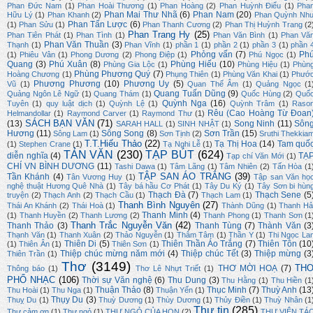
Phan Đức Nam
(1)
Phan Hoài Thương
(1)
Phan Hoàng
(2)
Phan Huỳnh Điểu
(1)
Pha
Phan Mai Thư Nhã
(6)
Phan Nam
(20)
Hữu Lý
(1)
Phan Khanh
(2)
Phan Quỳnh Nh
Phan Tấn Lược
(6)
(1)
Phan Sửu
(1)
Phan Thanh Cương
(2)
Phan Thị Huỳnh Trang
(2
Phan Trang Hy
(25)
Phan Tiên Phát
(1)
Phan Tình
(1)
Phan Văn Bình
(1)
Phan Vă
Phan Văn Thuần
(3)
Thạnh
(1)
Phan Vĩnh
(1)
phần 1
(1)
phần 2
(1)
phần 3
(1)
phần 
Phỏng vấn
(7)
Ph
(1)
Phiêu Vân
(1)
Phong Dương
(2)
Phong Điệp
(1)
Phú Ngọc
(1)
Quang
(3)
Phú Xuân
(8)
Phùng Hiếu
(10)
Phùng Gia Lộc
(1)
Phùng Hiệu
(1)
Phùn
Phùng Phương Quý
(7)
Hoàng Chương
(1)
Phụng Thiên
(1)
Phùng Văn Khai
(1)
Phướ
Phương Phương
(10)
Phương Uy
(5)
Vũ
(1)
Quan Thế Âm
(1)
Quảng Ngọc
(1
Quang Tuấn Dũng
(9)
Quảng Ngôn Lê Ngữ
(1)
Quang Thám
(1)
Quốc Hùng
(2)
Quố
Quỳnh Nga
(16)
Tuyên
(1)
quy luật dịch
(1)
Quỳnh Lệ
(1)
Quỳnh Trâm
(1)
Raso
Rêu (Cao Hoàng Từ Đoan
Helmandollar
(1)
Raymond Carver
(1)
Raymond Thư
(1)
SÁCH BẠN VĂN
(71)
(13)
Song Ninh
(11)
Sôn
SARAH HALL
(1)
SINH NHẬT
(1)
Hương
(11)
Sông Song
(8)
Sơn Trần
(15)
Sông Lam
(1)
Sơn Tịnh
(2)
Sruthi Thekkia
T.T.Hiếu Thảo
(22)
Tạ Thị Hoa
(14)
Tam quố
(1)
Stephen Crane
(1)
Tạ Nghi Lễ
(1)
TẢN VĂN
(230)
TẠP BÚT
(624)
diễn nghĩa
(4)
TẠ
Tạp chí Văn Mới
(1)
CHÍ VN BÌNH DƯƠNG
(11)
Tashi Dawa
(1)
Tâm Lãng
(1)
Tâm Nhiên
(2)
Tấn Hòa
(1
TẬP SAN ÁO TRẮNG
(39)
Tần Khánh
(4)
Tân Vương Huy
(1)
Tập san Văn họ
nghệ thuật Hương Quê Nhà
(1)
Tây bá hầu Cơ Phát
(1)
Tây Du Ký
(1)
Tây Sơn bi hùn
Thạch Đà
(7)
Thạch Sene
(5
truyện
(2)
Thạch Anh
(2)
Thạch Cầu
(1)
Thạch Lam
(1)
Thanh Bình Nguyên
(27)
Thái An Khánh
(2)
Thái Hoà
(1)
Thành Dũng
(1)
Thanh Hả
Thanh Minh
(4)
(1)
Thanh Huyền
(2)
Thanh Lương
(2)
Thanh Phong
(1)
Thanh Sơn
(1
Thanh Trắc Nguyễn Văn
(42)
Thanh Thảo
(3)
Thanh Tùng
(7)
Thành Văn
(3
Thạnh Văn
(1)
Thanh Xuân
(2)
Thảo Nguyễn
(1)
Thâm Tâm
(1)
Thần Y
(1)
Thi Ngọc La
Thiên Di
(5)
Thiên Thần Áo Trắng
(7)
Thiên Tôn
(10
(1)
Thiên Ân
(1)
Thiên Sơn
(1)
Thiệp chúc mừng năm mới
(4)
Thiệp chúc Tết
(3)
Thiệp mừng
(3
Thiên Trần
(1)
Thơ
(3149)
TH
THƠ MỜI HOẠ
(7)
Thông báo
(1)
Thơ Lê Nhựt Triết
(1)
PHỔ NHẠC
(106)
Thời sự Văn nghệ
(6)
Thu Dung
(3)
Thu Hằng
(1)
Thu Hiền
(1
Thuận Thảo
(8)
Thục Minh
(7)
Thuỳ Anh
(13
Thu Hoài
(1)
Thu Nga
(1)
Thuận Yến
(1)
Thụy Du
(3)
Thuỵ Du
(1)
Thuỳ Dương
(1)
Thùy Dương
(1)
Thủy Điền
(1)
Thuỳ Nhân
(1
Thư tin
(285)
Thư cảm ơn
(1)
Thư ngỏ
(1)
THƯ NGỎ CỦA HQN
(2)
THƯ VIỆN TÁ