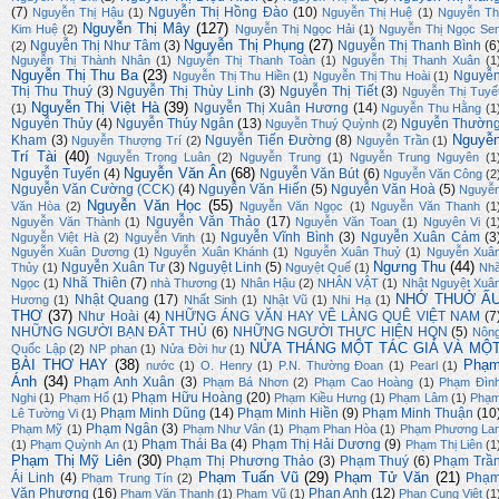
(7)
Nguyễn Thị Hồng Đào
(10)
Nguyễn Thị Hậu
(1)
Nguyễn Thị Huệ
(1)
Nguyễn Th
Nguyễn Thị Mây
(127)
Kim Huệ
(2)
Nguyễn Thị Ngọc Hải
(1)
Nguyễn Thị Ngọc Se
Nguyễn Thị Phụng
(27)
Nguyễn Thị Như Tâm
(3)
Nguyễn Thị Thanh Bình
(6
(2)
Nguyễn Thị Thành Nhân
(1)
Nguyễn Thị Thanh Toàn
(1)
Nguyễn Thị Thanh Xuân
(1
Nguyễn Thị Thu Ba
(23)
Nguyễ
Nguyễn Thị Thu Hiền
(1)
Nguyễn Thị Thu Hoài
(1)
Thị Thu Thuý
(3)
Nguyễn Thị Thùy Linh
(3)
Nguyễn Thị Tiết
(3)
Nguyễn Thị Tuyế
Nguyễn Thị Việt Hà
(39)
Nguyễn Thị Xuân Hương
(14)
(1)
Nguyễn Thu Hằng
(1
Nguyễn Thủy
(4)
Nguyễn Thúy Ngân
(13)
Nguyễn Thườn
Nguyễn Thuý Quỳnh
(2)
Nguyễ
Kham
(3)
Nguyễn Tiến Đường
(8)
Nguyễn Thượng Trí
(2)
Nguyễn Trần
(1)
Trí Tài
(40)
Nguyễn Trọng Luân
(2)
Nguyễn Trung
(1)
Nguyễn Trung Nguyên
(1
Nguyễn Văn Ân
(68)
Nguyễn Tuyển
(4)
Nguyễn Văn Bút
(6)
Nguyễn Văn Công
(2
Nguyễn Văn Cường (CCK)
(4)
Nguyễn Văn Hiến
(5)
Nguyễn Văn Hoà
(5)
Nguyễ
Nguyễn Văn Học
(55)
Văn Hòa
(2)
Nguyễn Văn Ngọc
(1)
Nguyễn Văn Thanh
(1
Nguyễn Văn Thảo
(17)
Nguyễn Văn Thành
(1)
Nguyễn Văn Toan
(1)
Nguyên Vi
(1
Nguyễn Vĩnh Bình
(3)
Nguyễn Xuân Cảm
(3
Nguyễn Việt Hà
(2)
Nguyễn Vinh
(1)
Nguyễn Xuân Dương
(1)
Nguyễn Xuân Khánh
(1)
Nguyễn Xuân Thuỷ
(1)
Nguyễn Xuâ
Ngưng Thu
(44)
Nguyễn Xuân Tư
(3)
Nguyệt Linh
(5)
Thủy
(1)
Nguyệt Quế
(1)
Nh
Nhã Thiên
(7)
Ngọc
(1)
nhà Thương
(1)
Nhân Hậu
(2)
NHÂN VẬT
(1)
Nhật Nguyệt Xuâ
NHỚ THUỞ Ấ
Nhật Quang
(17)
Hương
(1)
Nhất Sinh
(1)
Nhật Vũ
(1)
Nhi Hạ
(1)
THƠ
(37)
Như Hoài
(4)
NHỮNG ÁNG VĂN HAY VỀ LÀNG QUÊ VIỆT NAM
(7
NHỮNG NGƯỜI BẠN ĐÂT THỦ
(6)
NHỮNG NGƯỜI THỰC HIỆN HQN
(5)
Nôn
NỬA THÁNG MỘT TÁC GIẢ VÀ MỘ
Quốc Lập
(2)
NP phan
(1)
Nửa Đời hư
(1)
BÀI THƠ HAY
(38)
Phạ
nước
(1)
O. Henry
(1)
P.N. Thường Đoan
(1)
Pearl
(1)
Ánh
(34)
Phạm Anh Xuân
(3)
Phạm Bá Nhơn
(2)
Phạm Cao Hoàng
(1)
Phạm Đìn
Phạm Hữu Hoàng
(20)
Nghi
(1)
Phạm Hổ
(1)
Phạm Kiều Hưng
(1)
Phạm Lâm
(1)
Phạ
Phạm Minh Dũng
(14)
Phạm Minh Hiền
(9)
Phạm Minh Thuận
(10
Lê Tường Vi
(1)
Phạm Ngân
(3)
Phạm Mỹ
(1)
Phạm Như Vân
(1)
Phạm Phan Hòa
(1)
Phạm Phương La
Phạm Thái Ba
(4)
Phạm Thị Hải Dương
(9)
(1)
Phạm Quỳnh An
(1)
Phạm Thị Liên
(1
Phạm Thị Mỹ Liên
(30)
Phạm Thị Phương Thảo
(3)
Phạm Thuý
(6)
Phạm Trầ
Phạm Tuấn Vũ
(29)
Phạm Tử Văn
(21)
Ái Linh
(4)
Phạ
Phạm Trung Tín
(2)
Văn Phương
(16)
Phan Anh
(12)
Phạm Văn Thạnh
(1)
Phạm Vũ
(1)
Phan Cung Việt
(1