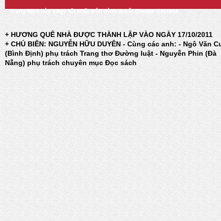
Trang Web này chạy tốt nhất trên trình duyệt Google Chrome
+ HƯƠNG QUÊ NHÀ ĐƯỢC THÀNH LẬP VÀO NGÀY 17/10/2011
+ CHỦ BIÊN: NGUYỄN HỮU DUYÊN - Cùng các anh: - Ngô Văn C
(Bình Định) phụ trách Trang thơ Đường luật - Nguyễn Phin (Đà
Nẵng) phụ trách chuyên mục Đọc sách