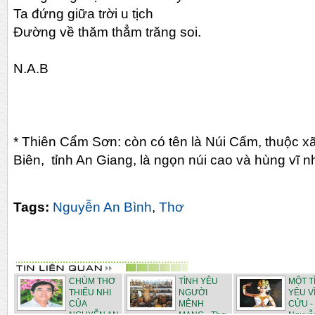
Ta đứng giữa trời u tịch
Đường về thăm thẳm trăng soi.
N.A.B
* Thiên Cẩm Sơn: còn có tên là Núi Cấm, thuộc 
Biên, tỉnh An Giang, là ngọn núi cao và hùng vĩ 
Tags:
Nguyễn An Bình
,
Thơ
CHÙM THƠ
TÌNH YÊU
MỘT T
THIẾU NHI
NGƯỜI
YÊU V
CỦA
MÊNH
CỬU -