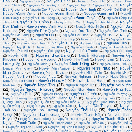
Cẩn
(26)
Nguyễn Chinh
(4)
Nguyễn Châu
(2)
Nguyễn Công Thụ
(2)
Nguyễn Côn
Nguyễ
Tùng Chinh
(1)
Nguyễn Cử Tú Quỳnh
(2)
Nguyên Diệp
(1)
Nguyễn Dũng
(1)
Duy Khương
(6)
Nguyễn Duy Thịnh
(3)
Nguyễn Duy Phương
(1)
Nguyễn Đại Duẩn
(2
Nguyễn Đặng Mừng
(3)
Nguyễn Đăng Thanh
(20)
Nguyễn Đăng Trình
(4)
Nguyễ
Nguyễn Đoan Tuyết
(25)
Đình Bảng
(1)
Nguyễn Đình Trọng
(1)
Nguyễn Đồng Bộ
Nguyễn Đức Chính
(5)
Nguyễ
Thảo
(1)
Nguyễn Đức Cơ
(1)
Nguyễn Đức Mậu
(2)
Nguyễn Đứ
Đức Minh
(6)
Nguyễn Đức Minh Hùng
(10)
Nguyễn Đức Nhân
(1)
Phú Thọ
(26)
Nguyễn Đức Quyền
(4)
Nguyễn Đức Tấn
(6)
Nguyễn Đức Tình
(4
Nguyên Hạ
(11)
Nguyễ
Nguyễn Gia Long
(1)
Nguyễn Hải Thảo
(2)
Nguyễn Hậu
(2)
Hiếu
(8)
Nguyễn Hiếu Học
(2)
Nguyễn Hòa Hiệp
(2)
Nguyễn Hoài Ân
(1)
Nguyễn Hoàn
Nguyễn Huệ
(3)
Nguyễn Huy
(3
Thức
(2)
Nguyễn Hồng Diệu
(1)
Nguyên Hùng
(1)
Nguyễn Huy (HD)
(1)
Nguyễn Huy Khôi
(1)
Nguyễn Huỳnh
(1)
Nguyễn Hữu Minh
(1
Nguyễn Hữu Thuần
(4)
Nguyễn Hữu Phú
(1)
Nguyễn Hữu Quý
(2)
Nguyễn Hữu Trun
Nguyễn Khoa Đăng
(51)
Nguyễn Kiề
(2)
Nguyễn Khiêm
(1)
Nguyễn Kiều Lam
(2)
Phương
(3)
Nguyễn Kim Hương
(7)
Nguyễ
Nguyễn Kim Thịnh
(1)
Nguyễn Lam
(2)
Nguyễn Minh Dũng
(46)
Lương Vỵ
(4)
Nguyên Minh
(1)
Nguyễn Minh Hoà
(1
Nguyễn Minh Phúc
(47)
Nguyễ
Nguyễn Minh Khiêm
(1)
Nguyễn Minh Nguyệt
(1)
Minh Quang
(5)
Nguyễn Minh Thuận
(9)
Nguyễn Minh Toàn
(1)
Nguyễn Mỳ
(1
Nguyễn Mỹ Nữ
(3)
Nguyễn Nga
(14)
Nguyễn Nghiêm
(3)
Nguyễn Ngọc Dũng
(1
Nguyễn Ngọc Hà
(4)
Nguyễn Ngọc Hưng
(6)
Nguyễn Ngọc Đặng
(1)
Nguyễn Ngọ
Nguyễn Ngọc Thơ
(31)
Nguyễn Nguy An
Nguyễn Ngọc Tư
(5)
Minh Anh
(1)
(21)
Nguyễn Nguyên Phượng
(69)
Nguyễn Nhật Hùng
(4)
Nguyễn Như Tuấ
Nguyễn Phin
(30)
(14)
Nguyễn Phú Yên
(8)
Nguyên Phong
(1)
Nguyễn Phượng
(2
Nguyễn Quang Quân
(8)
Nguyễn Phương Dung
(2)
Nguyễn Quang Tâm
(2)
Nguyễ
Quang Tuấn
(1)
Nguyễn Quân
(2)
Nguyễn Quốc Ái
(1)
Nguyễn Quốc Bảo
(1)
Nguyễ
Nguyễn Tấn Thuyên
(3)
Nguyễ
Quốc Đông
(1)
Nguyễn Quy
(2)
Nguyên Tâm
(1)
Nguyễn Thái Huy
(35)
Nguyễn Thàn
Thái An
(3)
Nguyễn Thái Dương
(6)
Công
(48)
Nguyễn Thành Giang
(22)
Nguyễn Than
Nguyễn Thanh Hải
(1)
Huyền
(8)
Nguyễn Thành Nhân
(18
Nguyễn Thanh Mừng
(1)
Nguyễn Thánh Ngã
(1)
Nguyễn Thanh Tuấn
(7)
Nguyễn Thanh Xuân
(2)
Nguyễn Thế Kiên
(1)
Nguyễn Thế K
Nguyễn Thị Cẩm Thuỳ
(3
(1)
Nguyễn Thị Ánh Huỳnh
(2)
Nguyễn Thị Bích Phượng
(2)
Nguyễn Thị Diệu Hiền
(3)
Nguyễn Thị Hằn
Nguyễn Thị Chi
(2)
Nguyễn Thị Hải
(1)