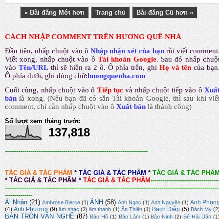
« Bài đăng Mới hơn
Trang chủ
Bài đăng Cũ hơn »
CÁCH NHẬP COMMENT TRÊN HƯƠNG QUÊ NHÀ
Đầu tiên, nhấp chuột vào ô
Nhập nhận xét của bạn
rồi viết comment
Viết xong, nhấp chuột vào ô
Tài khoản Google
.
Sau đó nhấp chuộ
vào
Tên/URL
thì sẽ hiện ra 2 ô. Ô phía trên, ghi
Họ và tên
của bạn
Ô phía dưới, ghi dòng chữ:
huongquenha.com
Cuối cùng, nhấp chuột vào ô
Tiếp tục
và nhấp chuột tiếp vào ô
Xuấ
bản
là xong.
(Nếu bạn đã có sẵn Tài khoản Google, thì sau khi viế
comment, chỉ cần nhấp chuột vào ô
Xuất bản
là thành công
)
Số lượt xem tháng trước
137,818
-------------------------------------------------------------------------
TÁC GIẢ & TÁC PHẨM
*
TÁC GIẢ & TÁC PHẨM
*
TÁC GIẢ & TÁC PHẨ
*
TÁC GIẢ & TÁC PHẨM
*
TÁC GIẢ & TÁC PHẨM
-----------------------------------
-------------------------------------------------------------------------------------------------------------
--------------
Ái Nhân
(21)
ẢNH
(58)
Anh Phon
Ambrose Bierce
(1)
Anh Ngọc
(1)
Anh Nguyên
(1)
(4)
Anh Phương
(9)
Bạch Diệp
(5)
âm nhạc
(2)
âm thanh
(1)
Ân Thiên
(1)
Bách Mỵ
(2
BÀN TRÒN VĂN NGHỆ
(87)
Bảo Hồ
(1)
Bảo Lâm
(1)
Bảo Ninh
(2)
Bé Hải Dân
(1