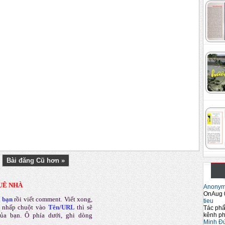
Bài đăng Cũ hơn »
UÊ NHÀ
Anony
OnAug 
a bạn
rồi viết comment
.
Viết xong,
tieu
 nhấp chuột vào
Tên/URL
thì sẽ
Tác phẩ
kênh ph
của bạn. Ô phía dưới, ghi dòng
Minh Đ