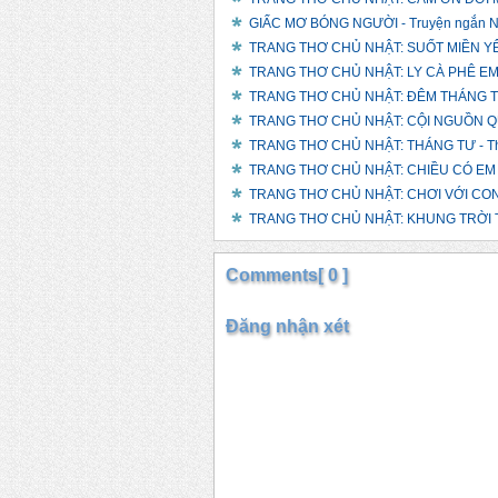
GIẤC MƠ BÓNG NGƯỜI - Truyện ngắn N
TRANG THƠ CHỦ NHẬT: SUỐT MIỀN YÊU
TRANG THƠ CHỦ NHẬT: LY CÀ PHÊ EM M
TRANG THƠ CHỦ NHẬT: ĐÊM THÁNG TƯ
TRANG THƠ CHỦ NHẬT: CỘI NGUỒN QU
TRANG THƠ CHỦ NHẬT: THÁNG TƯ - Th
TRANG THƠ CHỦ NHẬT: CHIỀU CÓ EM 
TRANG THƠ CHỦ NHẬT: CHƠI VỚI CON 
TRANG THƠ CHỦ NHẬT: KHUNG TRỜI TH
Comments[ 0 ]
Đăng nhận xét