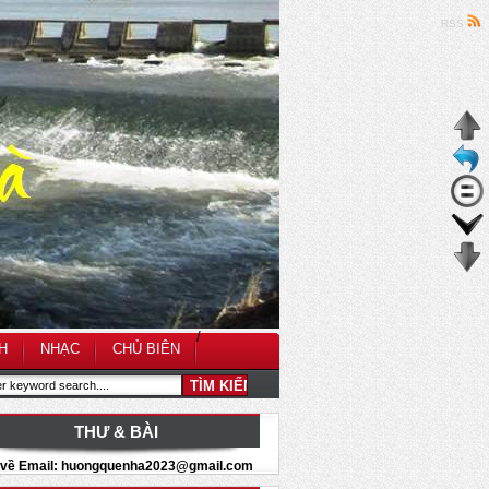
RSS
/
H
NHẠC
CHỦ BIÊN
THƯ & BÀI
i về Email: huongquenha2023@gmail.com