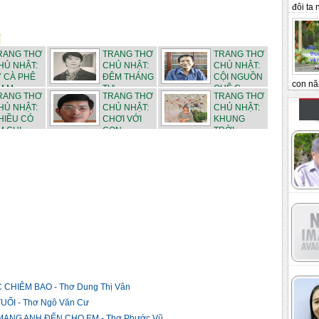
đôi ta n
RANG THƠ
TRANG THƠ
TRANG THƠ
HỦ NHẬT:
CHỦ NHẬT:
CHỦ NHẬT:
Y CÀ PHÊ
ĐÊM THÁNG
CỘI NGUỒN
con nă
 M...
TƯ - ...
QUÊ C...
RANG THƠ
TRANG THƠ
TRANG THƠ
HỦ NHẬT:
CHỦ NHẬT:
CHỦ NHẬT:
HIỀU CÓ
CHƠI VỚI
KHUNG
 CHI...
CON - ...
TRỜI
THÁN...
CHIÊM BAO - Thơ Dung Thị Vân
ỔI - Thơ Ngô Văn Cư
ANG ANH ĐẾN CHO EM - Thơ Phước Vũ