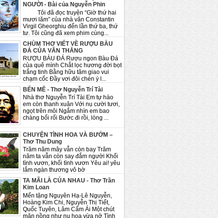
NGƯỜI - Bài của Nguyễn Phin
Tôi đã đọc truyện “Giờ thứ hai
mươi lăm” của nhà văn Constantin
Virgil Gheorghiu đến lần thứ ba, thứ
tư. Tôi cũng đã xem phim cùng...
CHÙM THƠ VIẾT VỀ RƯỢU BÀU
ĐÁ CỦA VĂN THẮNG
RƯỢU BÀU ĐÁ Rượu ngon Bàu Đá
của quê mình Chắt lọc hương đời bọt
trắng tinh Bằng hữu tâm giao vui
chạm cốc Đầy vơi đôi chén ý l...
BẾN MÊ - Thơ Nguyễn Trí Tài
Nhà thơ Nguyễn Trí Tài Em tự hào
em còn thanh xuân Với nụ cười tươi,
ngọt trên môi Ngắm nhìn em bao
chàng bối rối Bước đi rồi, lòng ...
CHUYỆN TÌNH HOA VÀ BƯỚM –
Thơ Thu Dung
Trăm năm mây vẫn còn bay Trăm
năm ta vẫn còn say đắm người Khối
tình vươn, khối tình vươn Yêu ai! yêu
lắm ngàn thương vô bờ
TA MÃI LÀ CỦA NHAU - Thơ Trần
Kim Loan
Mến tặng Nguyên Hạ-Lê Nguyễn,
Hoàng Kim Chi, Nguyễn Thị Tiết,
Quốc Tuyên, Lâm Cẩm Ái Một chút
mặn nồng như nụ hoa vừa nở Tình