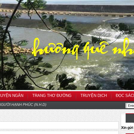
RUYỆN NGẮN
TRANG THƠ ĐƯỜNG
TRUYỆN DỊCH
ĐỌC SÁC
GƯỜI HẠNH PHÚC (N.H.D)
Xin gử