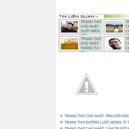
TRANG THƠ
T
CHỦ NHẬT:
C
SUỐT MIỀN
L
YÊU -...
EM
TRANG THƠ
T
CHỦ NHẬT:
C
THÁNG TƯ -
C
Thơ ...
EM
TRANG THƠ CHỦ NHẬT: TÌNH GỞI GIẤC 
TRANG THƠ ĐƯỜNG LUẬT: MỪNG 70 TU
TRANG THƠ CHỦ NHẬT: CẢM ƠN ĐỜI M