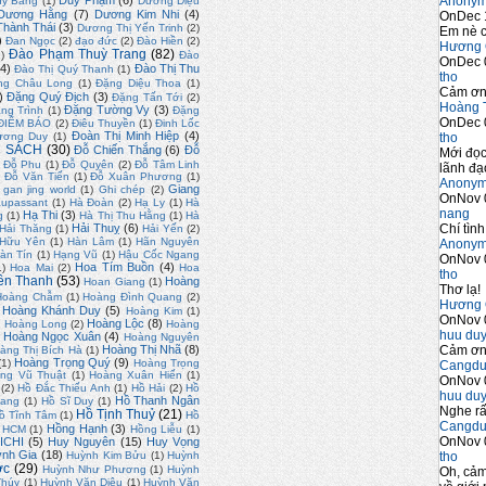
Anony
Duy Phạm
(6)
uy Bằng
(1)
Dương Diệu
Dương Hằng
(7)
Dương Kim Nhi
(4)
OnDec 
hành Thái
(3)
Dương Thị Yến Trinh
(2)
Em nè c
)
Đan Ngọc
(2)
đạo đức
(2)
Đào Hiền
(2)
Hương 
Đào Phạm Thuỳ Trang
(82)
2)
Đào
OnDec 
4)
Đào Thị Thu
Đào Thị Quý Thanh
(1)
tho
ng Châu Long
(1)
Đặng Diệu Thoa
(1)
Cảm ơn 
)
Đặng Quý Địch
(3)
Đặng Tấn Tới
(2)
Hoàng 
Đặng Tường Vy
(3)
ng Trình
(1)
Đặng
OnDec 
ĐIỂM BÁO
(2)
Điêu Thuyền
(1)
Đinh Lốc
Đoàn Thị Minh Hiệp
(4)
tho
ương Duy
(1)
 SÁCH
(30)
Đỗ Chiến Thắng
(6)
Đỗ
Mới đọc
Đỗ Phu
(1)
Đỗ Quyên
(2)
Đỗ Tâm Linh
lãnh đạo
)
Đỗ Văn Tiến
(1)
Đỗ Xuân Phương
(1)
Anony
Giang
gan jing world
(1)
Ghi chép
(2)
OnNov 
upassant
(1)
Hà Đoàn
(2)
Hạ Ly
(1)
Hà
nang
Hạ Thi
(3)
g
(1)
Hà Thị Thu Hằng
(1)
Hà
Chí tình
Hải Thuỵ
(6)
Hải Thăng
(1)
Hải Yến
(2)
 Hữu Yên
(1)
Hàn Lâm
(1)
Hãn Nguyên
Anony
àn Tín
(1)
Hạng Vũ
(1)
Hậu Cốc Ngang
OnNov 
Hoa Tím Buồn
(4)
1)
Hoa Mai
(2)
Hoa
tho
ền Thanh
(53)
Hoàng
Hoan Giang
(1)
Thơ lạ!
Hoàng Chẫm
(1)
Hoàng Đình Quang
(2)
Hương 
Hoàng Khánh Duy
(5)
Hoàng Kim
(1)
OnNov 
)
Hoàng Lộc
(8)
Hoàng Long
(2)
Hoàng
huu du
Hoàng Ngọc Xuân
(4)
Hoàng Nguyên
Cảm ơn 
Hoàng Thị Nhã
(8)
àng Thị Bích Hà
(1)
Hoàng Trọng Quý
(9)
(1)
Hoàng Trọng
Cangdu
ng Vũ Thuật
(1)
Hoàng Xuân Hiến
(1)
OnNov 
(2)
Hồ Đắc Thiếu Anh
(1)
Hồ Hải
(2)
Hồ
huu du
Hồ Thanh Ngân
uang
(1)
Hồ Sĩ Duy
(1)
Nghe rấ
Hồ Tịnh Thuỷ
(21)
ồ Tĩnh Tâm
(1)
Hồ
Cangdu
Hồng Hạnh
(3)
. HCM
(1)
Hồng Liễu
(1)
OnNov 
ICHI
(5)
Huy Nguyên
(15)
Huy Vọng
nh Gia
(18)
tho
Huỳnh Kim Bửu
(1)
Huỳnh
ớc
(29)
Huỳnh Như Phương
(1)
Huỳnh
Oh, cảm
Thúy
(1)
Huỳnh Văn Diệu
(1)
Huỳnh Văn