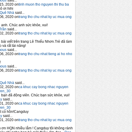
mous
said...
15, 2020 on
tinh muon tho nguyen thi thu ba
ô ơi hihi
Quê Nhà
said...
06, 2020 on
trang tho chu nhat ky uc mua ong
anh. Chúc anh sức khỏe, vui!
Trần
said...
02, 2020 on
trang tho chu nhat ky uc mua ong
 bài viết trên trang Lê Thiếu Nhơn.Trẻ đã làm
 và rất tài năng!
mous
said...
06, 2020 on
trang tho chu nhat tieng ai ho nho
!
mous
said...
06, 2020 on
trang tho chu nhat ky uc mua ong
Quê Nhà
said...
02, 2020 on
ca khuc cay bong nhac nguyen
yen_30
bạn đã động viên. Chúc bạn sức khỏe, vui!
y
said...
01, 2020 on
ca khuc cay bong nhac nguyen
yen_30
t có hồn!Cangduy
y
said...
01, 2020 on
trang tho chu nhat ky uc mua ong
 ơn HQN nhiều lắm ! Cangduy tôi không rành