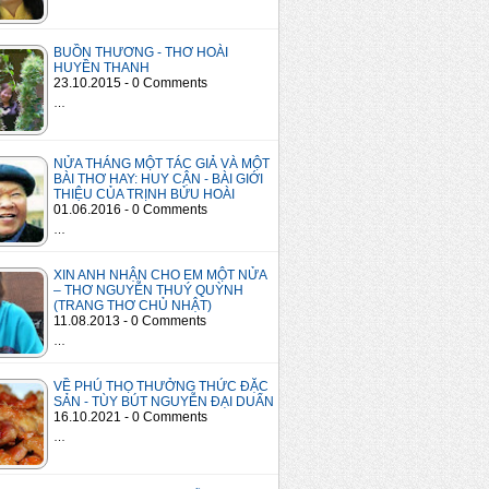
BUỒN THƯƠNG - THƠ HOÀI
HUYỀN THANH
23.10.2015 - 0 Comments
…
NỬA THÁNG MỘT TÁC GIẢ VÀ MỘT
BÀI THƠ HAY: HUY CẬN - BÀI GIỚI
THIỆU CỦA TRỊNH BỬU HOÀI
01.06.2016 - 0 Comments
…
XIN ANH NHẬN CHO EM MỘT NỬA
– THƠ NGUYỄN THUÝ QUỲNH
(TRANG THƠ CHỦ NHẬT)
11.08.2013 - 0 Comments
…
VỀ PHÚ THỌ THƯỞNG THỨC ĐẶC
SẢN - TÙY BÚT NGUYỄN ĐẠI DUẨN
16.10.2021 - 0 Comments
…