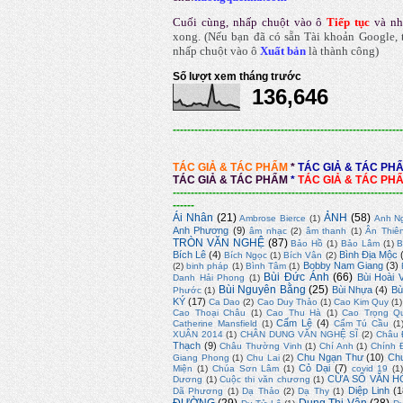
Cuối cùng, nhấp chuột vào ô
Tiếp tục
và nh
xong.
(Nếu bạn đã có sẵn Tài khoản Google, t
nhấp chuột vào ô
Xuất bản
là thành công
)
Số lượt xem tháng trước
136,646
----------------------------------------------------------------
TÁC GIẢ & TÁC PHẨM
*
TÁC GIẢ & TÁC PH
TÁC GIẢ & TÁC PHẨM
*
TÁC GIẢ & TÁC PH
----------------------------------------------------------------
------
Ái Nhân
(21)
ẢNH
(58)
Ambrose Bierce
(1)
Anh N
Anh Phương
(9)
âm nhạc
(2)
âm thanh
(1)
Ân Thiê
TRÒN VĂN NGHỆ
(87)
Bảo Hồ
(1)
Bảo Lâm
(1)
B
Bích Lê
(4)
Bình Địa Mộc
Bích Ngọc
(1)
Bích Vân
(2)
Bobby Nam Giang
(3)
(2)
binh pháp
(1)
Bình Tâm
(1)
Bùi Đức Ánh
(66)
Bùi Hoài 
Danh Hải Phong
(1)
Bùi Nguyên Bằng
(25)
Bùi Nhựa
(4)
Bù
Phước
(1)
KÝ
(17)
Ca Dao
(2)
Cao Duy Thảo
(1)
Cao Kim Quy
(1)
Cao Thoại Châu
(1)
Cao Thu Hà
(1)
Cao Trọng Q
Cẩm Lệ
(4)
Catherine Mansfield
(1)
Cẩm Tú Cầu
(1
XUÂN 2014
(1)
CHÂN DUNG VĂN NGHỆ SĨ
(2)
Châu 
Thạch
(9)
Châu Thường Vinh
(1)
Chí Anh
(1)
Chính 
Chu Ngạn Thư
(10)
Ch
Giang Phong
(1)
Chu Lai
(2)
Cỏ Dại
(7)
Miện
(1)
Chúa Sơn Lâm
(1)
covid 19
(1
CỬA SỔ VĂN H
Dương
(1)
Cuộc thi văn chương
(1)
Diệp Linh
(1
Dã Phương
(1)
Dạ Thảo
(2)
Dạ Thy
(1)