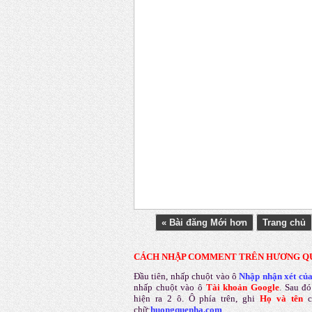
« Bài đăng Mới hơn
Trang chủ
CÁCH NHẬP COMMENT TRÊN HƯƠNG Q
Đầu tiên, nhấp chuột vào ô
Nhập nhận xét củ
nhấp chuột vào ô
Tài khoản Google
.
Sau đó
hiện ra 2 ô. Ô phía trên, ghi
Họ và tên
chữ:
huongquenha.com