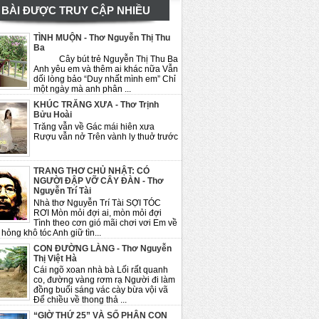
BÀI ĐƯỢC TRUY CẬP NHIỀU
TÌNH MUỘN - Thơ Nguyễn Thị Thu
Ba
Cây bút trẻ Nguyễn Thị Thu Ba
Anh yêu em và thêm ai khác nữa Vẫn
dối lòng bảo “Duy nhất mình em” Chỉ
một ngày mà anh phân ...
KHÚC TRĂNG XƯA - Thơ Trịnh
Bửu Hoài
Trăng vẫn về Gác mái hiên xưa
Rượu vẫn nở Trên vành ly thuở trước
TRANG THƠ CHỦ NHẬT: CÓ
NGƯỜI ĐẬP VỠ CÂY ĐÀN - Thơ
Nguyễn Trí Tài
Nhà thơ Nguyễn Trí Tài SỢI TÓC
RƠI Mòn mỏi đợi ai, mòn mỏi đợi
Tình theo cơn gió mãi chơi vơi Em về
hỏng khô tóc Anh giữ tìn...
CON ĐƯỜNG LÀNG - Thơ Nguyễn
Thị Việt Hà
Cái ngõ xoan nhà bà Lối rất quanh
co, đường vàng rơm rạ Người đi làm
đồng buổi sáng vác cày bừa vội vã
Để chiều về thong thả ...
“GIỜ THỨ 25” VÀ SỐ PHẬN CON