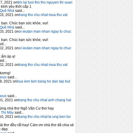
7, 2021 on
tim lai tuoi tho tho nguyen thi xuan
 kính yêu thời cấp 1
Quê Nhà
said...
03, 2021 on
trang tho chu nhat mua thu vat
bạn. Chúc bạn sức khỏe, vui!
Quê Nhà
said...
03, 2021 on
oi ieutan man nhan ngay to chuc
bạn. Chúc bạn sức khỏe, vui!
id...
02, 2021 on
oi ieutan man nhan ngay to chuc
 ấm áp ạ!
id...
02, 2021 on
trang tho chu nhat mua thu vat
tượng!
mous
said...
9, 2021 on
bua iem tam bang ho dan tap but
mous
said...
1, 2021 on
trang tho chu nhat anh chang hai
ừng nhà thơ Ngô Văn Cư thơ hay
 Thị Mây
said...
10, 2021 on
trang tho chu nhat ta ung ben bo
ài thơ đều rất hay! Cám ơn nhà thơ đã chia sẻ
 đẹp.