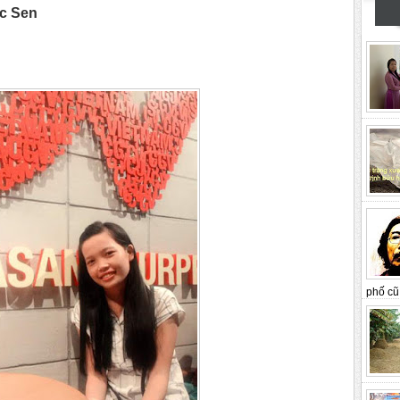
c Sen
phố cũ 