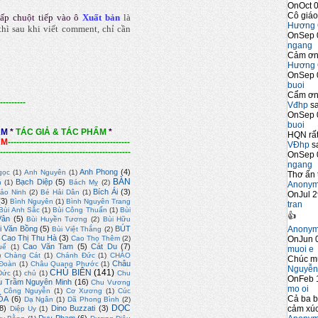
OnOct 0
Cô giáo
ấp chuột tiếp vào ô
Xuất bản
là
Hương 
hì sau khi viết comment, chỉ cần
OnSep 
ngang
Cảm ơn 
Hương 
OnSep 
buoi
Cẩm ơn 
---------
Vđhp
sa
OnSep 
buoi
ẨM
*
TÁC GIẢ & TÁC PHẨM
*
HQN rất
ẨM
-------------------------------------------
VĐhp
sa
----------------------------------------------
OnSep 
ngang
Anh Phong
(4)
gọc
(1)
Anh Nguyên
(1)
Thơ ấn 
BÀN
Bạch Diệp
(5)
n
(1)
Bách Mỵ
(2)
Anony
Bích Ái
(3)
ảo Ninh
(2)
Bé Hải Dân
(1)
OnJul 2
(3)
Bình Nguyên
(1)
Bình Nguyên Trang
tran
Bùi Anh Sắc
(1)
Bùi Công Thuấn
(1)
Bùi
👍
Vân
(5)
Bùi Huyền Tương
(2)
Bùi Hữu
Anony
i Văn Bồng
(5)
BÚT
Bùi Việt Thắng
(2)
Cao Thị Thu Hà
(3)
OnJun 0
Cao Thọ Thêm
(2)
Cao Văn Tam
(5)
Cát Du
(7)
uế
(1)
muoi e
)
Chàng Cát
(1)
Chánh Đức
(1)
CHÀO
Chúc m
Châu
Đoàn
(1)
Châu Quang Phước
(1)
Nguyễn
CHỦ BIÊN
(141)
Đức
(1)
chủ
(1)
Chu
OnFeb 
u Trầm Nguyên Minh
(16)
Chu Vương
mo oi
)
Công Nguyễn
(1)
Cơ Xương
(1)
Cúc
Cả ba b
ÓA
(6)
Dạ Ngân
(1)
Dã Phong Bình
(2)
DỌC
cảm xúc
8)
Dino Buzzati
(3)
Diệp Uy
(1)