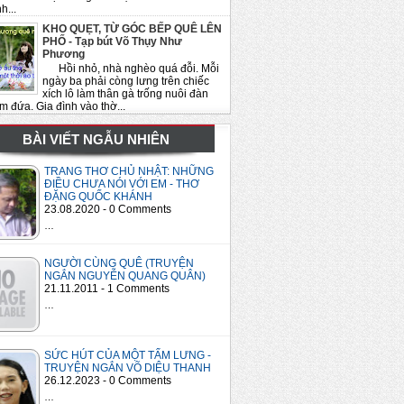
h...
KHO QUẸT, TỪ GÓC BẾP QUÊ LÊN
PHỐ - Tạp bút Võ Thụy Như
Phương
Hồi nhỏ, nhà nghèo quá đỗi. Mỗi
ngày ba phải còng lưng trên chiếc
xích lô làm thân gà trống nuôi đàn
m đứa. Gia đình vào thờ...
BÀI VIẾT NGẪU NHIÊN
TRANG THƠ CHỦ NHẬT: NHỮNG
ĐIỀU CHƯA NÓI VỚI EM - THƠ
ĐẶNG QUỐC KHÁNH
23.08.2020 - 0 Comments
…
NGƯỜI CÙNG QUÊ (TRUYỆN
NGẮN NGUYỄN QUANG QUÂN)
21.11.2011 - 1 Comments
…
SỨC HÚT CỦA MỘT TẤM LƯNG -
TRUYỆN NGẮN VÕ DIỆU THANH
26.12.2023 - 0 Comments
…