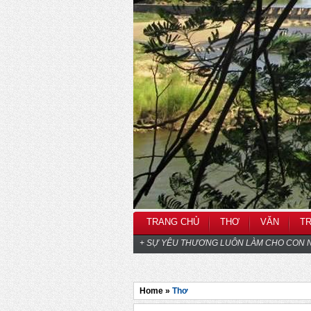
TRANG CHỦ
THƠ
VĂN
T
+ SỰ YÊU THƯƠNG LUÔN LÀM CHO CON N
Home »
Thơ