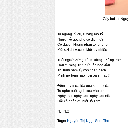
Cây bút trẻ Nguyễn Thị
Ta ngang lối cũ, sương mờ tối
Người về góc phố có đìu hiu?
Có duyên không phận tơ lòng rối
Một sợi chỉ vương khổ lụy nhiều...
Thôi người đừng trách, đừng... đừng trách
Dẫu thương, tình giữ đến bạc đầu
Thì trăm năm ấy còn ngăn cách
Mình nỡ lòng nào hờn oán nhau?
Đêm nay mưa lùa qua khung cửa
Ta nghe buốt lạnh cứa vào tim
Ngày mai, ngày sau, ngày sau nữa...
Hỡi cố nhân ơi, biết đâu tìm!
N.T.N.S
Tags:
Nguyễn Thị Ngọc Sen
,
Thơ