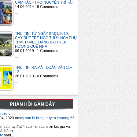
CẢM TÁC - THƠ NGUYỄN TRÍ TÀI
14.06.2014 - 9 Comments
…
THƯ TIN: TỪ NGÀY 07/01/2019,
CÂY BÚT TRẺ NGÔ THÚY NGA PHỤ
TRÁCH VIỆC ĐĂNG BÀI TRÊN
HƯƠNG QUÊ NHÀ
06.01.2019 - 1 Comments
…
THƯ TIN: RA MẮT QUÁN VĂN 11+
12
26.01.2013 - 0 Comments
…
PHẢN HỒI GẦN ĐÂY
mous
said...
04, 2023 on
tay son bi hung truyen chuong 66
m rất hay đạt 4 sao - xin cảm ơn tác giả và
át hành
ức
said...