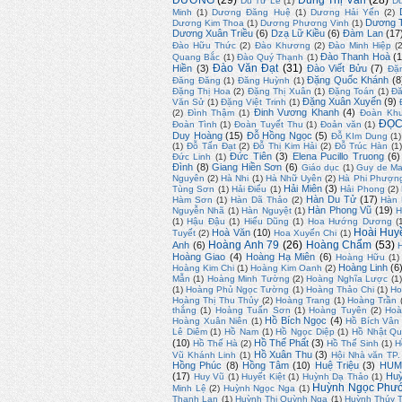
ĐƯỜNG
(29)
Dung Thị Vân
(28)
Du Tử Lê
(1)
D
Minh
(1)
Dương Đăng Huệ
(1)
Dương Hải Yến
(2)
Dương T
Dương Kim Thoa
(1)
Dương Phương Vinh
(1)
Dương Xuân Triều
(6)
Dzạ Lữ Kiều
(6)
Đàm Lan
(17
Đào Hữu Thức
(2)
Đào Khương
(2)
Đào Minh Hiệp
(
Đào Thanh Hoà
(1
Quang Bắc
(1)
Đào Quý Thạnh
(1)
Đào Văn Đạt
(31)
Hiền
(3)
Đào Viết Bửu
(7)
Đặ
Đặng Quốc Khánh
(8
Đăng Đăng
(1)
Đăng Huỳnh
(1)
Đặng Thị Hoa
(2)
Đặng Thị Xuân
(1)
Đặng Toán
(1)
Đă
Đặng Xuân Xuyến
(9)
Văn Sử
(1)
Đặng Việt Trinh
(1)
Đinh Vương Khanh
(4)
(2)
Đình Thậm
(1)
Đoàn Kh
ĐỌC
Đoàn Tình
(1)
Đoàn Tuyết Thu
(1)
Đoản văn
(1)
Duy Hoàng
(15)
Đỗ Hồng Ngọc
(5)
Đỗ KIm Dung
(1)
(1)
Đỗ Tấn Đạt
(2)
Đỗ Thị Kim Hải
(2)
Đỗ Trúc Hàn
(1
Đức Tiên
(3)
Elena Pucillo Truong
(6)
Đức Linh
(1)
Đình
(8)
Giang Hiền Sơn
(6)
Giáo dục
(1)
Guy de Ma
Nguyên
(2)
Hà Nhi
(1)
Hà Nhữ Uyên
(2)
Hà Phi Phượn
Hải Miên
(3)
Tùng Sơn
(1)
Hải Điểu
(1)
Hải Phong
(2)
Hàn Du Tử
(17)
Hàm Sơn
(1)
Hàn Dã Thảo
(2)
Hàn
Hàn Phong Vũ
(19)
Nguyễn Nhã
(1)
Hàn Nguyệt
(1)
H
(1)
Hậu Đậu
(1)
Hiếu Dũng
(1)
Hoa Hướng Dương
(
Hoài Huy
Hoà Văn
(10)
Tuyết
(2)
Hoa Xuyến Chi
(1)
Hoàng Anh 79
(26)
Hoàng Chẩm
(53)
Anh
(6)
Hoàng Giao
(4)
Hoàng Hạ Miên
(6)
Hoàng Hữu
(1)
Hoàng Linh
(6
Hoàng Kim Chi
(1)
Hoàng Kim Oanh
(2)
Mẫn
(1)
Hoàng Minh Tường
(2)
Hoàng Nghĩa Lược
(1)
(1)
Hoàng Phủ Ngọc Tường
(1)
Hoàng Thảo Chi
(1)
Ho
Hoàng Thị Thu Thủy
(2)
Hoàng Trang
(1)
Hoàng Trần
thắng
(1)
Hoàng Tuấn Sơn
(1)
Hoàng Tuyên
(2)
Hoà
Hồ Bích Ngọc
(4)
Hoàng Xuân Niên
(1)
Hồ Bích Vân
Lê Diêm
(1)
Hồ Nam
(1)
Hồ Ngọc Diệp
(1)
Hồ Nhật Q
(10)
Hồ Thế Phất
(3)
Hồ Thế Hà
(2)
Hồ Thế Sinh
(1)
H
Hồ Xuân Thu
(3)
Vũ Khánh Linh
(1)
Hội Nhà văn TP
Hồng Phúc
(8)
Hồng Tâm
(10)
Huệ Triệu
(3)
HUM
(17)
Huỳ
Huy Vũ
(1)
Huyết Kiệt
(1)
Huỳnh Dạ Thảo
(1)
Huỳnh Ngọc Phư
Minh Lệ
(2)
Huỳnh Ngọc Nga
(1)
Thanh Lan
(1)
Huỳnh Thị Quỳnh Nga
(1)
Huỳnh Thúy 