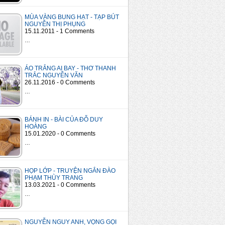
MÙA VÀNG BUNG HẠT - TẠP BÚT
NGUYỄN THỊ PHỤNG
15.11.2011 - 1 Comments
…
ÁO TRẮNG AI BAY - THƠ THANH
TRẮC NGUYỄN VĂN
26.11.2016 - 0 Comments
…
BÁNH IN - BÀI CỦA ĐỖ DUY
HOÀNG
15.01.2020 - 0 Comments
…
HỌP LỚP - TRUYỆN NGẮN ĐÀO
PHẠM THÙY TRANG
13.03.2021 - 0 Comments
…
NGUYỄN NGUY ANH, VỌNG GỌI