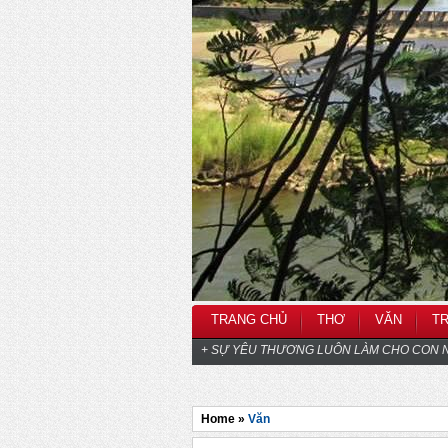
TRANG CHỦ
THƠ
VĂN
T
+ SỰ YÊU THƯƠNG LUÔN LÀM CHO CON N
Home »
Văn