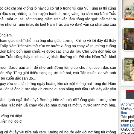
 các chi phí khổng lồ này dù có rút ở trong túi của Vũ Tùng ra thì cũng
ốn đặc san, những cuốn truyện tranh thượng vàng hạ cám mà Năm Trắc
 nếu một khi sai sót” nhưng Năm Trắc vẫn làm động tác “giả” hất mặt ra
 vé nhưng Tùng (mặc dù biết Năm Trắc giả vờ đấy) vẫn cứ phải xua xua
húng em.
trạm giao dịch” chỗ nhà ông nhà giáo Lương. Khi họ về tới đây đã thấy
. Thấy Năm Trắc vừa mở cửa xe bước xuống họ chạy xổ ra, mừng cuống
i Gòn bằng bốn năm chiếc xe được các chú Ba Tàu Chợ Lớn đón tiếp có
Năm Trắc cũng thấy mình oai vệ khác thường rồi. Để cho Năm Trắc khỏi
 muốn được gặp anh để nhờ anh đứng tên giúp cho một cuốn đặc san
òn đây, Tùng giới thiệu sang người thứ hai, chú Tân muốn xin với anh
àn bộ cuốn đặc san đó…
gày vừa qua là những ngày hoàng kim có một không hai trong đời Năm
i Gòn là ông được vây kín chung quanh bằng một tấm lưới dày đặc yêu
nh lạnh ngắt thế này? Bọn họ trốn đâu cả rồi? Ông giáo Lương sớm
Anony
Năm Trắc nên đã chạy vội vào nhà bưng ra một ly nước lạnh mời ông.
OnAug 
tieu
 vãng tới đây!
Tác phẩ
kênh ph
iền nói đổ đi:
Minh Đ
OnOct 0
ông cứ ở đây vài bữa mà xem. Không có người đến đòi nợ ông tôi không
Cô giáo