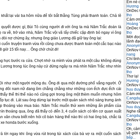
Em nè c
Hương 
OnDec 
tho
o khất lại vài ba hôm nữa để tôi bắt thằng Tùng phải thanh toán. Chả lẽ
Cảm ơn 
Hoàng 
i quyết được gì, Bùi Tỏ cùng người đi với ông ta mà Năm Trắc đoán là
OnDec 
tho
 họ ra về, trở vào nhà, Năm Trắc vội vã lấy chiếc cặp định bỏ ngay vì ông
Mới đọc
h đòi nợ chừng ây, nhưng ông giáo Lương đã giữ tay ông lại:
lãnh đạo
ái cuốn truyện tranh vừa rồi cũng chưa được thanh toán một cắc bạc nào
Anony
 8 giờ 15 tối nay… Ông chờ chút đi!
OnNov 
nang
Chí tình
ng hực bước ra cửa. Chợt nhớ ra mình vừa phát ra một câu không đúng
Anony
áo Lương trong lúc ông này cứ đứng ngây ra mà nhìn Năm Trắc như nhìn
OnNov 
tho
Thơ lạ!
Hương 
. Đi như một người mộng du. Ông đi qua một đường phố vắng người. Ở
OnNov 
những đôi nam nữ đang ôm chằng chằng như những con ếch đực ếch cái
huu du
Cảm ơn 
 thấy thế thì thế nào nó cũng gợi trong ông một thèm muốn nhưng hôm
Cangdu
tiếp tục đi. Lát sau ông dừng lại trước một quán sách nhỏ sáng trưng ánh
OnNov 
ấp thoáng vào mua báo. Năm Trắc muốn thử xem những ấn phẩm của
huu du
Nghe rấ
hìn thoáng qua, ông đã thấy có đến 3, 4 cuốn sách có tên cơ quan xuất
Cangdu
vân chưa biết nên hỏi cô bán hàng thế nào thì có hai ông bà, chắc là
OnNov 
n xe honda bước xuống.
tho
Oh, cảm
về giới 
 lời ngay khi ông vừa rút trong túi xách của bà vợ ra một cuốn sách
tiếp...