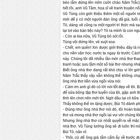
béo lắm đứng lên mỉm cười chào Năm Trắc). C
hết rồi, anh Vũ Tâm, họa sĩ vẽ tranh truyện n
Vũ Tùng còn giới thiệu thêm một số người 
mới để ý có một người đàn ông đã già, tuổi
Tỏ, dáng vẻ cũng ra một người trí thức mà sa
lại lọt vào bàn tiệc này? Tỏ ra mình là con n
-
Còn ai kia nữa, Vũ Tùng bỏ sót rồi.
Tùng vội đứng lên, vẻ xuýt xoa:
-
Chết, em quên! Xin được giới thiệu đây là 
cho nền văn học nước ta ngay từ trước Cách
này. Chúng tôi đã nhiều lần mời nhà thơ tha
tranh hoặc sưu tầm một số bài thơ nhưng nhà
Biết ông nhà thơ đang rất khó chịu vì lời 
Năm Trắc thấy vậy vẫn không thể không chạy
ông nhà thơ liền vừa ngồi vừa nói:
-
Cảm ơn anh gì đó có lời nói tốt đẹp về tôi. B
để sửa bông tập thơ tuyển của tôi, gặp anh B
tỉnh lên chơi nên mới tới. Ngờ đâu lại có bữa 
Thấy không thể im lặng được, Bùi Tỏ đành phả
-
Đúng như ông nhà thơ nói đó, tôi hoàn toàn
thơ và mong nhà thơ ngồi lại vui với chúng tôi
Nhưng ông nhà thơ cứ nhất quyết ra về mặc 
nhà thơ, Vũ Tùng tưởng ông sẽ đi luôn thì mấ
Bùi Tỏ, năn nỉ:
-
Thôi, cứ để ông già lẩm cẩm ấy về trước đ