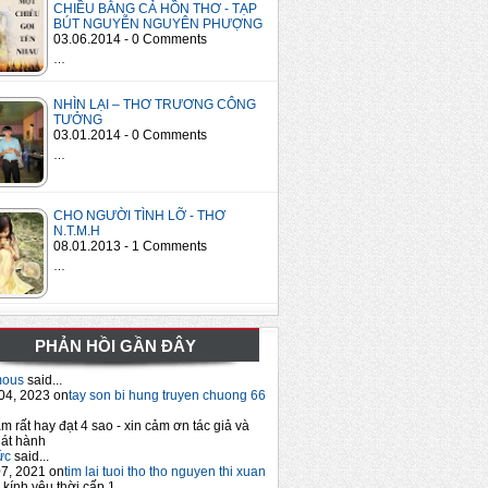
CHIỀU BẰNG CẢ HỒN THƠ - TẠP
BÚT NGUYỄN NGUYÊN PHƯỢNG
03.06.2014 - 0 Comments
…
NHÌN LẠI – THƠ TRƯƠNG CÔNG
TƯỞNG
03.01.2014 - 0 Comments
…
CHO NGƯỜI TÌNH LỠ - THƠ
N.T.M.H
08.01.2013 - 1 Comments
…
PHẢN HỒI GẦN ĐÂY
mous
said...
04, 2023 on
tay son bi hung truyen chuong 66
m rất hay đạt 4 sao - xin cảm ơn tác giả và
át hành
ức
said...
7, 2021 on
tim lai tuoi tho tho nguyen thi xuan
 kính yêu thời cấp 1