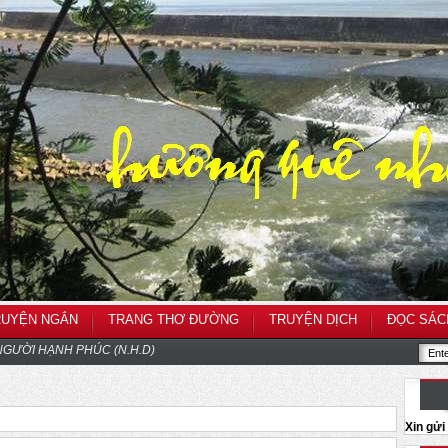
RUYỆN NGẮN
TRANG THƠ ĐƯỜNG
TRUYỆN DỊCH
ĐỌC SÁC
GƯỜI HẠNH PHÚC (N.H.D)
Xin gử