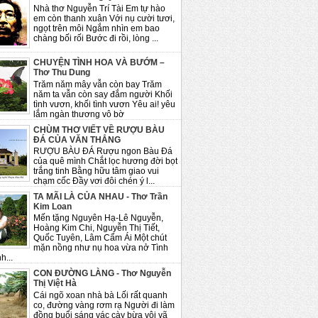
Nhà thơ Nguyễn Trí Tài Em tự hào
em còn thanh xuân Với nụ cười tươi,
ngọt trên môi Ngắm nhìn em bao
chàng bối rối Bước đi rồi, lòng ...
CHUYỆN TÌNH HOA VÀ BƯỚM –
Thơ Thu Dung
Trăm năm mây vẫn còn bay Trăm
năm ta vẫn còn say đắm người Khối
tình vươn, khối tình vươn Yêu ai! yêu
lắm ngàn thương vô bờ
CHÙM THƠ VIẾT VỀ RƯỢU BÀU
ĐÁ CỦA VĂN THẮNG
RƯỢU BÀU ĐÁ Rượu ngon Bàu Đá
của quê mình Chắt lọc hương đời bọt
trắng tinh Bằng hữu tâm giao vui
chạm cốc Đầy vơi đôi chén ý l...
TA MÃI LÀ CỦA NHAU - Thơ Trần
Kim Loan
Mến tặng Nguyên Hạ-Lê Nguyễn,
Hoàng Kim Chi, Nguyễn Thị Tiết,
Quốc Tuyên, Lâm Cẩm Ái Một chút
mặn nồng như nụ hoa vừa nở Tình
h...
CON ĐƯỜNG LÀNG - Thơ Nguyễn
Thị Việt Hà
Cái ngõ xoan nhà bà Lối rất quanh
co, đường vàng rơm rạ Người đi làm
đồng buổi sáng vác cày bừa vội vã