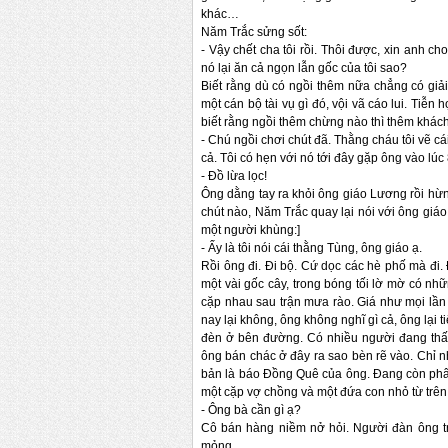
khác…
Năm Trắc sửng sốt:
-
Vậy chết cha tôi rồi. Thôi được, xin anh ch
nó lại ăn cả ngọn lẫn gốc của tôi sao?
Biết rằng dù có ngồi thêm nữa chẳng có giả
một cán bộ tài vụ gì đó, vội vã cáo lui. Tiễn
biết rằng ngồi thêm chừng nào thì thêm khác
-
Chú ngồi chơi chút đã. Thằng cháu tôi vẽ c
cả. Tôi có hẹn với nó tới đây gặp ông vào lúc
-
Đồ lừa lọc!
Ông dằng tay ra khỏi ông giáo Lương rồi hừ
chút nào, Năm Trắc quay lại nói với ông gi
một người khùng:]
-
Ấy là tôi nói cái thằng Tùng, ông giáo ạ.
Rồi ông đi. Đi bộ. Cứ dọc các hè phố mà đi
một vài gốc cây, trong bóng tối lờ mờ có 
cặp nhau sau trận mưa rào. Giá như mọi lần
nay lại không, ông không nghĩ gì cả, ông lại 
đèn ở bên đường. Có nhiều người đang th
ông bán chác ở đây ra sao bèn rẽ vào. Chỉ n
bản là báo Đồng Quê của ông. Đang còn phân 
một cặp vợ chồng và một đứa con nhỏ từ trê
-
Ông bà cần gì ạ?
Cô bán hàng niềm nở hỏi. Người đàn ông trả
mỏng.