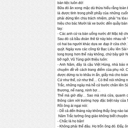
bàn tiệc luôn đó!
Bữa đó ăn xong mặc dù thừa hiểu rằng toàn bộ
là được tính trong phết phẩy của những cu
phải đứng tên chịu trách nhiệm, phải “ra tòa
hiệu cho bác Mười lái xe bước đến quầy bán
tay:
-
Các anh cứ ra bàn uống nước đi! Mặc kệ c
Sau đó cả bầu đoàn thê tử này kéo nhau về “
có hai ba người khác dựa xe đạp ở cửa chờ
quýt. Ngày xưa các công tử Bạc Liêu lên Sà
long trọng hơn thế này không, chứ bây giờ 
bỡ ngỡ, Vũ Tùng giới thiệu luôn:
-
Anh Năm, đây là cậu Việt Hùng, nhà báo
chuyên đề về cách trang điểm của phụ nữ. C
được đứng ra lo khâu in ấn, giấy má cho to
Cứ như thế, cứ như thế… Có thể nói những n
Trắc, những ngày mà hễ cứ bước chân lên Sà
thương, nể nang, nịnh bợ…
Thế mà giờ đây… Sao mà nhà cửa, quanh cả
thông cảm với trường hợp đặc biệt này của 
Rồi ông ái ngại nói:
-
Dễ cả đến tháng này không thấy ông nào lai
Năm Trắc tưởng ông giáo không biết chuyện, l
-
Chắc là họ bận!
-
Không phải thế đâu. Họ trốn ông đó. Đấy, 