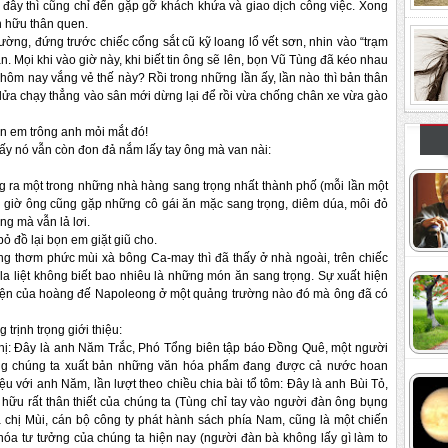
đây thì cũng chỉ đến gặp gỡ khách khứa và giao dịch công việc. Xong
n hữu thân quen.
ờng, đứng trước chiếc cổng sắt cũ kỹ loang lổ vết sơn, nhin vào “trạm
. Mọi khi vào giờ này, khi biết tin ông sẽ lên, bọn Vũ Tùng đã kéo nhau
ôm nay vắng vẻ thế này? Rồi trong những lần ấy, lần nào thì bản thân
lửa chạy thẳng vào sân mới dừng lại để rồi vừa chống chân xe vừa gào
 em trông anh mỏi mắt đó!
ấy nó vẫn còn đon đả nắm lấy tay ông mà van nài:
g ra một trong những nhà hàng sang trọng nhất thành phố (mỗi lần một
 giờ ông cũng gặp những cô gái ăn mặc sang trọng, diêm dúa, môi đỏ
ng mà vẫn lả lơi.
 bỏ đồ lại bọn em giặt giũ cho.
ang thơm phức mùi xà bông Ca-may thì đã thấy ở nhà ngoài, trên chiếc
la liệt không biết bao nhiêu là những món ăn sang trọng. Sự xuất hiện
hiện của hoàng đế Napoleong ở một quảng trường nào đó mà ông đã có
g trịnh trọng giới thiệu:
chị: Đây là anh Năm Trắc, Phó Tổng biên tập báo Đồng Quê, một người
ùng chúng ta xuất bản những văn hóa phẩm đang được cả nước hoan
u với anh Năm, lần lượt theo chiều chia bài tổ tôm: Đây là anh Bùi Tỏ,
hữu rất thân thiết của chúng ta (Tùng chỉ tay vào người đàn ông bụng
à chị Mùi, cán bộ công ty phát hành sách phía Nam, cũng là một chiến
hóa tư tưởng của chúng ta hiện nay (người đàn bà không lấy gì làm to