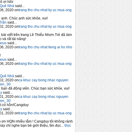
ô ơi hihi
Quê Nhà
said...
06, 2020 on
trang tho chu nhat ky uc mua ong
anh. Chúc anh sức khỏe, vui!
Trần
said...
02, 2020 on
trang tho chu nhat ky uc mua ong
 bài viết trên trang Lê Thiếu Nhơn.Trẻ đã làm
 và rất tài năng!
mous
said...
06, 2020 on
trang tho chu nhat tieng ai ho nho
!
mous
said...
06, 2020 on
trang tho chu nhat ky uc mua ong
Quê Nhà
said...
02, 2020 on
ca khuc cay bong nhac nguyen
yen_30
bạn đã động viên. Chúc bạn sức khỏe, vui!
y
said...
01, 2020 on
ca khuc cay bong nhac nguyen
yen_30
t có hồn!Cangduy
y
said...
01, 2020 on
trang tho chu nhat ky uc mua ong
 ơn HQN nhiều lắm ! Cangduy tôi không rành
này chỉ nghe bạn bè giới thiệu, tìm đọc...
Đọc