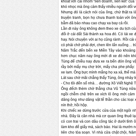
khoát với cái nhóm “liên doanh, liên kết” c
khó nhọc mà ông cảm thấy nhiều người đối với 
Nhưng đó là cách nói của ông, chứ thật ra là
truyện tranh, bọn họ chưa thanh toán với ôn
bẫm đã bảo nhau cao chạy xa bay cả rồi.
Lần đi này ông không đem theo xe du lịch củ
đối ở cái đất Sài thành xa hoa đó. Có lái xe 
hay. Nói chuyện với ai họ cũng rành. Rồi cá
có phải chở phải đợi, chen lên lấn xuống… tr
Năm Trắc đến bến xe Miền Tây vào khoảng 6
hơn chục năm nay ông mới đi xe đò nên khô
Tùng để chiều nay đưa xe ra bến đón ông vậ
rầy bởi mấy mụ chợ trời, mấy cha phe phẩy: 
xe lam. Ông bực mình mắng họ xa xả, thế mà 
Lát sau chờ mãi chẳng thấy Tùng, ông nhảy lên
-
Cho tôi đến số nhà… đường Xô Viết Nghệ T
Ông đếch thèm chờ thằng cha Vũ Tùng nữa. 
ngồi chễm chệ trên xe xích lô ông mới cảm
dâng ông như dâng vật tế thần cho các loại x
nín thở, hồi hộp.
Khi chiếc xe dừng trước cửa của một ngôi nh
nhà. Đây là căn nhà mà cơ quan ông thuê lại
có con trai và con dâu công tác ở dưới tỉnh 
làm kho để giấy má, sách báo. Hai là mướn 
liên cho tòa soạn. Vì nhà cửa chật chội, N