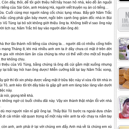
òn đây, thôi, để tôi giới thiệu hết hãy hoan hô nhà, kẻo đồ ăn nguội
ổi tiếng của Sài Gòn, anh Hoàng Hà, người viết truyện vụ án có tiếng…
nữa. Cuối cùng mọi người nâng cốc chúc tụng nhau. Bấy giờ Năm Trắc
 chắc cũng phải gần bảy mươi, ngồi bên cạnh ông giám đốc nhà in Bùi
o Vũ Tùng lại bỏ sót không giới thiệu ông ta. Không biết vì sao ông này
gười lịch sự, Năm Trắc trỏ tay vào người đàn ông đó:
nhà thơ lão thành nổi tiếng của chúng ta… người đã có nhiều cống hiến
 mạng Tháng 8, khi mà nhiều anh em ta ở đây chưa có mặt ở trên đời
m gia với nhóm làm ăn của chúng ta như có thể viết cho một số truyện
 thơ không chịu.
giới thiệu của Vũ Tùng, bằng chứng là ông đã cúi gằm mặt xuống nhưng
 lại bắt tay hỏi han ông được! Miễn cưỡng bắt lại tay Năm Trắc xong,
ây giờ thì tôi xin phép được vắng mặt ở bữa tiệc này vì vừa rồi tới nhà in
ùi Tỏ, anh kéo tôi tới đây bảo là gặp gỡ anh em làng báo làng văn dưới
tiệc này.
i nói, giọng khề khà.
 không ngờ có buổi chiêu đãi này. Vậy xin thành thật nhận lỗi với nhà
.
dù mọi người năn nỉ giữ ông lại. Thấy Bùi Tỏ bước ra ngoài đưa chân
t đi cái nhân vật quan trọng số một này nên anh ta vội chạy ra nắm tay
i, còn anh, anh phải ở lại với chúng em đấy. Anh mà về là chúng em xù