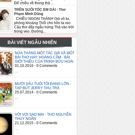
Để chiều về thong thả ...
TRÊN SUỐI TÓC EM DÀI - Thơ
Phạm Minh Dũng
CHIỀU NGOẠI THÀNH Gió vô tư,
phóng khoáng Thổi cho hồn ta reo
Câu thơ đầy ngẫu hứng Thả vào trời
trong veo. Đường...
BÀI VIẾT NGẪU NHIÊN
NỬA THÁNG MỘT TÁC GIẢ VÀ MỘT
BÀI THƠ HAY: HOÀNG CẦM - BÀI
GIỚI THIỆU CỦA TRỊNH BỬU HOÀI
01.10.2016 - 0 Comments
…
MƯỜI SÁU TUỔI TÔI ĐANG LỚN -
TẠP BÚT JERRY THU TRÀ
25.07.2014 - 0 Comments
…
VỜI VỢI SAO MAI - THƠ NGUYỄN
THÚY NGÂN
21.12.2015 - 0 Comments
…