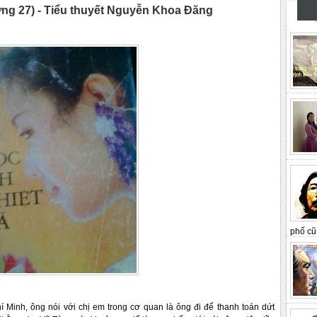
 27) - Tiểu thuyết Nguyễn Khoa Đăng
phố cũ 
Minh, ông nói với chị em trong cơ quan là ông đi để thanh toán dứt