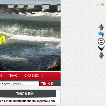
RSS
/
H
NHẠC
CHỦ BIÊN
THƯ & BÀI
i về Email: huongquenha2023@gmail.com