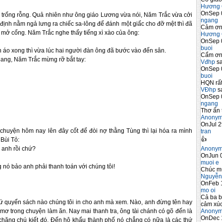
Hương 
OnSep 
òng trống rỗng. Quả nhiên như ông giáo Lương vừa nói, Năm Trắc vừa cởi
ngang
định nằm ngả lưng ra chiếc sa-lông để đánh một giấc cho đỡ mệt thì đã
Cảm ơn 
 mở cổng. Năm Trắc nghe thấy tiếng xì xào của ông:
Hương 
OnSep 
buoi
n áo xong thì vừa lúc hai người đàn ông đã bước vào đến sân.
Cẩm ơn 
uang, Năm Trắc mừng rỡ bắt tay:
Vđhp
sa
OnSep 
buoi
HQN rất
VĐhp
sa
OnSep 
ngang
Thơ ấn 
Anony
OnJul 2
 chuyện hôm nay lên đây cốt để đòi nợ thằng Tùng thì lại hóa ra mình
tran
👍
Bùi Tỏ:
Anony
 anh rồi chứ?
OnJun 0
muoi e
 nó bảo anh phải thanh toán với chúng tôi!
Chúc m
Nguyễn
OnFeb 
mo oi
Cả ba b
cứ quyển sách nào chúng tôi in cho anh mà xem. Nào, anh đừng tên hay
cảm xúc
Anony
 mơ trong chuyện làm ăn. Nay mai thanh tra, ông tài chánh có gõ đến là
OnDec 
chăng chú kiết đó. Đến hộ khẩu thành phố nó chẳng có nữa là các thứ