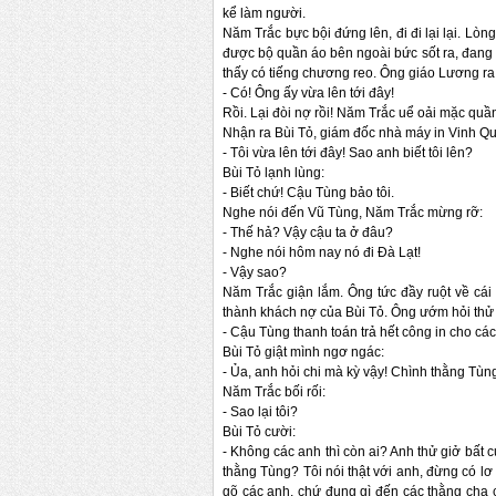
kể làm người.
Năm Trắc bực bội đứng lên, đi đi lại lại. L
được bộ quần áo bên ngoài bức sốt ra, đang 
thấy có tiếng chương reo. Ông giáo Lương ra
-
Có! Ông ấy vừa lên tới đây!
Rồi. Lại đòi nợ rồi! Năm Trắc uể oải mặc quầ
Nhận ra Bùi Tỏ, giám đốc nhà máy in Vinh Q
-
Tôi vừa lên tới đây! Sao anh biết tôi lên?
Bùi Tỏ lạnh lùng:
-
Biết chứ! Cậu Tùng bảo tôi.
Nghe nói đến Vũ Tùng, Năm Trắc mừng rỡ:
-
Thế hả? Vậy cậu ta ở đâu?
-
Nghe nói hôm nay nó đi Đà Lạt!
-
Vậy sao?
Năm Trắc giận lắm. Ông tức đầy ruột về cái
thành khách nợ của Bùi Tỏ. Ông ướm hỏi thử 
-
Cậu Tùng thanh toán trả hết công in cho các
Bùi Tỏ giật mình ngơ ngác:
-
Ủa, anh hỏi chi mà kỳ vậy! Chình thằng Tùng
Năm Trắc bối rối:
-
Sao lại tôi?
Bùi Tỏ cười:
-
Không các anh thì còn ai? Anh thử giở bất 
thằng Tùng? Tôi nói thật với anh, đừng có lơ
gõ các anh, chứ đụng gì đến các thằng cha 