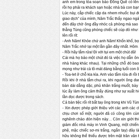
anh em trong tòa soạn báo Đồng Quê có lên 
rồi họ phải ra khách sạn hoặc nhà bà con bạ
Lúc này, cắp chiếc cặp da nhem nhuốc bụi đư
giao dịch” của mình, Năm Trắc thấy ngao ngán
đến đây chờ ông đầy nhóc cả phòng mà sao h
thằng Tùng cũng phóng chiếc sẽ cúp đỏ như 
lên rối rít:
-
Anh Năm! Khỏe chứ anh Năm! Khốn khổ, bọn
Năm Trắc nhớ lại một lần gần đây nhất. Hôm 
-
Rồi hãy tắm rửa! Đi với tụi em một chút đã!
Cái mà họ bảo một chút đó là việc họ dẫn ôn
nhà hàng khác nhau). Tại những chỗ đó bao
mọng như trái cà tô-mát đáng bằng tuổi con ô
-
Toa-let ở chỗ kia kìa. Anh vào tắm rửa đi rồi
Rồi khi ở nhà tắm chui ra, khi người ông đ
bàn dài dằng dặc, phủ khăn trắng muốt, bày 
lúc ấy làm ông cảm thấy đúng như sự xuất 
lần đọc được trong sách.
Cả bàn tiệc rối rít bắt tay ông trong khi Vũ Tùn
-
Xin được phép giới thiệu với các anh các 
chịu chơi số một, người đã có công lớn c
nghênh chào đón hiện này… Còn xin giới thiệ
giám đốc nhà máy in Vinh Quang, một chiến 
phệ, mặc chiếc sơ-mi trắng, ngắn tay) đây l
hữu không thể thiếu được trên mặt trân văn 