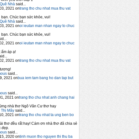
Quê Nhà
said...
03, 2021 on
trang tho chu nhat mua thu vat
bạn. Chúc bạn sức khỏe, vui!
Quê Nhà
said...
03, 2021 on
oi ieutan man nhan ngay to chuc
bạn. Chúc bạn sức khỏe, vui!
id...
02, 2021 on
oi ieutan man nhan ngay to chuc
 ấm áp ạ!
id...
02, 2021 on
trang tho chu nhat mua thu vat
tượng!
mous
said...
9, 2021 on
bua iem tam bang ho dan tap but
mous
said...
1, 2021 on
trang tho chu nhat anh chang hai
ừng nhà thơ Ngô Văn Cư thơ hay
 Thị Mây
said...
10, 2021 on
trang tho chu nhat ta ung ben bo
ài thơ đều rất hay! Cám ơn nhà thơ đã chia sẻ
 đẹp.
mous
said...
15, 2020 on
tinh muon tho nguyen thi thu ba