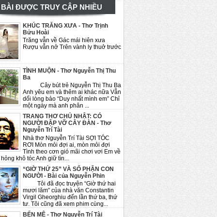
BÀI ĐƯỢC TRUY CẬP NHIỀU
KHÚC TRĂNG XƯA - Thơ Trịnh
Bửu Hoài
Trăng vẫn về Gác mái hiên xưa
Rượu vẫn nở Trên vành ly thuở trước
TÌNH MUỘN - Thơ Nguyễn Thị Thu
Ba
Cây bút trẻ Nguyễn Thị Thu Ba
Anh yêu em và thêm ai khác nữa Vẫn
dối lòng bảo “Duy nhất mình em” Chỉ
một ngày mà anh phân ...
TRANG THƠ CHỦ NHẬT: CÓ
NGƯỜI ĐẬP VỠ CÂY ĐÀN - Thơ
Nguyễn Trí Tài
Nhà thơ Nguyễn Trí Tài SỢI TÓC
RƠI Mòn mỏi đợi ai, mòn mỏi đợi
Tình theo cơn gió mãi chơi vơi Em về
hỏng khô tóc Anh giữ tìn...
“GIỜ THỨ 25” VÀ SỐ PHẬN CON
NGƯỜI - Bài của Nguyễn Phin
Tôi đã đọc truyện “Giờ thứ hai
mươi lăm” của nhà văn Constantin
Virgil Gheorghiu đến lần thứ ba, thứ
tư. Tôi cũng đã xem phim cùng...
BẾN MÊ - Thơ Nguyễn Trí Tài