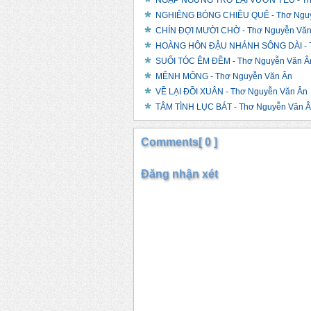
NGẬP NGỪNG TRỞ LẠI VƯỜN YÊU - Th
NGHIÊNG BÓNG CHIỀU QUÊ - Thơ Nguy
CHÍN ĐỢI MƯỜI CHỜ - Thơ Nguyễn Văn
HOÀNG HÔN ĐẬU NHÁNH SÔNG DÀI - T
SUỐI TÓC ÊM ĐỀM - Thơ Nguyễn Văn Â
MÊNH MÔNG - Thơ Nguyễn Văn Ân
VỀ LẠI ĐỒI XUÂN - Thơ Nguyễn Văn Ân
TÂM TÌNH LỤC BÁT - Thơ Nguyễn Văn 
Comments[ 0 ]
Đăng nhận xét