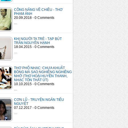
CÕNG NẮNG VỀ CHIỀU - THƠ
PHẠM ÁNH
20.09.2018 - 0 Comments
…
KHI NGƯỜI TA TRẺ - TẠP BÚT
TRẦN NGUYÊN HẠNH
18.04.2015 - 0 Comments
…
THƠ PHỔ NHẠC: CHƯA KHUẤT
BÓNG MÀ SAO NGHIÊNG NGHIÊNG
NHỚ (THƠ HOÀI HUYỀN THANH,
NHẠC TÔN THẤT ÚT)
10.10.2015 - 0 Comments
…
CƠN LŨ - TRUYỆN NGẮN TIỂU
NGUYỆT
07.12.2017 - 0 Comments
…