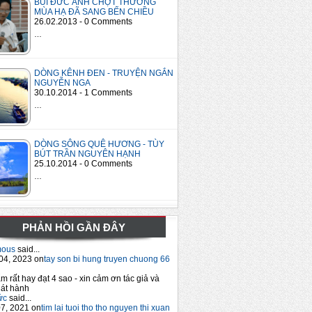
BÙI ĐỨC ÁNH CHỢT THƯƠNG
MÙA HẠ ĐÃ SANG BẾN CHIỀU
26.02.2013 - 0 Comments
…
DÒNG KÊNH ĐEN - TRUYỆN NGẮN
NGUYỄN NGA
30.10.2014 - 1 Comments
…
DÒNG SÔNG QUÊ HƯƠNG - TÙY
BÚT TRẦN NGUYÊN HẠNH
25.10.2014 - 0 Comments
…
PHẢN HỒI GẦN ĐÂY
mous
said...
04, 2023 on
tay son bi hung truyen chuong 66
m rất hay đạt 4 sao - xin cảm ơn tác giả và
át hành
ức
said...
7, 2021 on
tim lai tuoi tho tho nguyen thi xuan