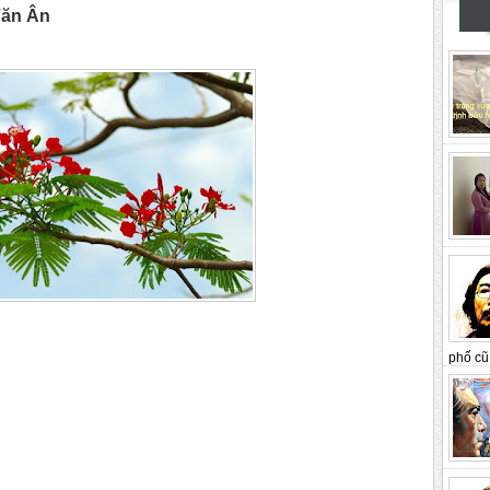
Văn Ân
phố cũ 