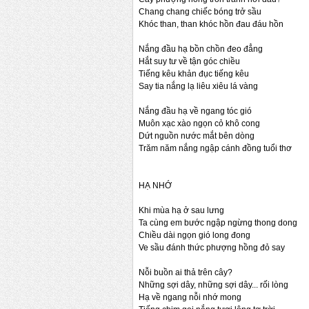
Chang chang chiếc bóng trở sầu
Khóc than, than khóc hồn đau đáu hồn
Nắng đầu hạ bồn chồn đeo đẳng
Hắt suy tư về tận góc chiều
Tiếng kêu khản đục tiếng kêu
Say tia nắng lạ liêu xiêu lá vàng
Nắng đầu hạ về ngang tóc gió
Muôn xạc xào ngọn cỏ khô cong
Dứt nguồn nước mắt bên dòng
Trăm năm nắng ngập cánh đồng tuổi thơ
HẠ NHỚ
Khi mùa hạ ở sau lưng
Ta cùng em bước ngập ngừng thong dong
Chiều dài ngọn gió long đong
Ve sầu đánh thức phượng hồng đỏ say
Nỗi buồn ai thả trên cây?
Những sợi dây, những sợi dây... rối lòng
Hạ về ngang nỗi nhớ mong