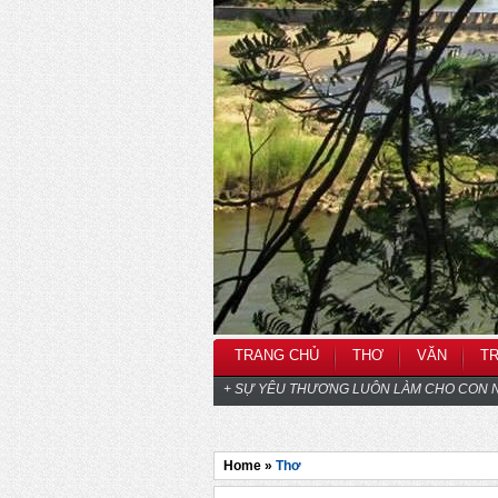
TRANG CHỦ
THƠ
VĂN
T
+ SỰ YÊU THƯƠNG LUÔN LÀM CHO CON N
Home »
Thơ