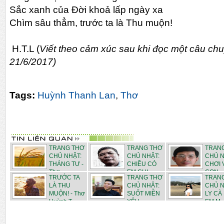
Sắc xanh của Đời khoả lấp ngày xa
Chìm sâu thẳm, trước ta là Thu muộn!
H.T.L (
Viết theo cảm xúc sau khi đọc một câu chu
21/6/2017)
Tags:
Huỳnh Thanh Lan
,
Thơ
TRANG THƠ
TRANG THƠ
TRAN
CHỦ NHẬT:
CHỦ NHẬT:
CHỦ N
THÁNG TƯ -
CHIỀU CÓ
CHƠI 
Thơ ...
EM CHI...
CON - .
TRƯỚC TA
TRANG THƠ
TRAN
LÀ THU
CHỦ NHẬT:
CHỦ N
MUỘN! - Thơ
SUỐT MIỀN
LY CÀ
Huỳnh T...
YÊU -...
EM M..