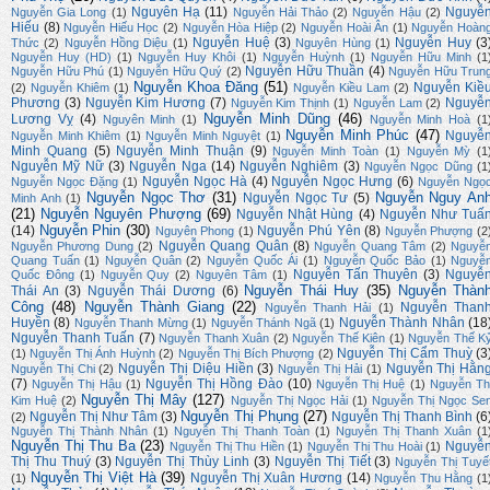
Nguyên Hạ
(11)
Nguyễ
Nguyễn Gia Long
(1)
Nguyễn Hải Thảo
(2)
Nguyễn Hậu
(2)
Hiếu
(8)
Nguyễn Hiếu Học
(2)
Nguyễn Hòa Hiệp
(2)
Nguyễn Hoài Ân
(1)
Nguyễn Hoàn
Nguyễn Huệ
(3)
Nguyễn Huy
(3
Thức
(2)
Nguyễn Hồng Diệu
(1)
Nguyên Hùng
(1)
Nguyễn Huy (HD)
(1)
Nguyễn Huy Khôi
(1)
Nguyễn Huỳnh
(1)
Nguyễn Hữu Minh
(1
Nguyễn Hữu Thuần
(4)
Nguyễn Hữu Phú
(1)
Nguyễn Hữu Quý
(2)
Nguyễn Hữu Trun
Nguyễn Khoa Đăng
(51)
Nguyễn Kiề
(2)
Nguyễn Khiêm
(1)
Nguyễn Kiều Lam
(2)
Phương
(3)
Nguyễn Kim Hương
(7)
Nguyễ
Nguyễn Kim Thịnh
(1)
Nguyễn Lam
(2)
Nguyễn Minh Dũng
(46)
Lương Vỵ
(4)
Nguyên Minh
(1)
Nguyễn Minh Hoà
(1
Nguyễn Minh Phúc
(47)
Nguyễ
Nguyễn Minh Khiêm
(1)
Nguyễn Minh Nguyệt
(1)
Minh Quang
(5)
Nguyễn Minh Thuận
(9)
Nguyễn Minh Toàn
(1)
Nguyễn Mỳ
(1
Nguyễn Mỹ Nữ
(3)
Nguyễn Nga
(14)
Nguyễn Nghiêm
(3)
Nguyễn Ngọc Dũng
(1
Nguyễn Ngọc Hà
(4)
Nguyễn Ngọc Hưng
(6)
Nguyễn Ngọc Đặng
(1)
Nguyễn Ngọ
Nguyễn Ngọc Thơ
(31)
Nguyễn Nguy An
Nguyễn Ngọc Tư
(5)
Minh Anh
(1)
(21)
Nguyễn Nguyên Phượng
(69)
Nguyễn Nhật Hùng
(4)
Nguyễn Như Tuấ
Nguyễn Phin
(30)
(14)
Nguyễn Phú Yên
(8)
Nguyên Phong
(1)
Nguyễn Phượng
(2
Nguyễn Quang Quân
(8)
Nguyễn Phương Dung
(2)
Nguyễn Quang Tâm
(2)
Nguyễ
Quang Tuấn
(1)
Nguyễn Quân
(2)
Nguyễn Quốc Ái
(1)
Nguyễn Quốc Bảo
(1)
Nguyễ
Nguyễn Tấn Thuyên
(3)
Nguyễ
Quốc Đông
(1)
Nguyễn Quy
(2)
Nguyên Tâm
(1)
Nguyễn Thái Huy
(35)
Nguyễn Thàn
Thái An
(3)
Nguyễn Thái Dương
(6)
Công
(48)
Nguyễn Thành Giang
(22)
Nguyễn Than
Nguyễn Thanh Hải
(1)
Huyền
(8)
Nguyễn Thành Nhân
(18
Nguyễn Thanh Mừng
(1)
Nguyễn Thánh Ngã
(1)
Nguyễn Thanh Tuấn
(7)
Nguyễn Thanh Xuân
(2)
Nguyễn Thế Kiên
(1)
Nguyễn Thế K
Nguyễn Thị Cẩm Thuỳ
(3
(1)
Nguyễn Thị Ánh Huỳnh
(2)
Nguyễn Thị Bích Phượng
(2)
Nguyễn Thị Diệu Hiền
(3)
Nguyễn Thị Hằn
Nguyễn Thị Chi
(2)
Nguyễn Thị Hải
(1)
(7)
Nguyễn Thị Hồng Đào
(10)
Nguyễn Thị Hậu
(1)
Nguyễn Thị Huệ
(1)
Nguyễn Th
Nguyễn Thị Mây
(127)
Kim Huệ
(2)
Nguyễn Thị Ngọc Hải
(1)
Nguyễn Thị Ngọc Se
Nguyễn Thị Phụng
(27)
Nguyễn Thị Như Tâm
(3)
Nguyễn Thị Thanh Bình
(6
(2)
Nguyễn Thị Thành Nhân
(1)
Nguyễn Thị Thanh Toàn
(1)
Nguyễn Thị Thanh Xuân
(1
Nguyễn Thị Thu Ba
(23)
Nguyễ
Nguyễn Thị Thu Hiền
(1)
Nguyễn Thị Thu Hoài
(1)
Thị Thu Thuý
(3)
Nguyễn Thị Thùy Linh
(3)
Nguyễn Thị Tiết
(3)
Nguyễn Thị Tuyế
Nguyễn Thị Việt Hà
(39)
Nguyễn Thị Xuân Hương
(14)
(1)
Nguyễn Thu Hằng
(1