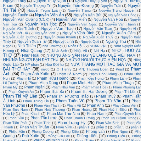
Nguyễn Thủy
(4)
Nguyễn Thúy Ngân
(13)
Nguyễn Thườn
Nguyễn Thuý Quỳnh
(2)
Nguyễ
Kham
(3)
Nguyễn Tiến Đường
(8)
Nguyễn Thượng Trí
(2)
Nguyễn Trần
(1)
Trí Tài
(40)
Nguyễn Trọng Luân
(2)
Nguyễn Trung
(1)
Nguyễn Trung Nguyên
(1
Nguyễn Văn Ân
(68)
Nguyễn Tuyển
(4)
Nguyễn Văn Bút
(6)
Nguyễn Văn Công
(2
Nguyễn Văn Cường (CCK)
(4)
Nguyễn Văn Hiến
(5)
Nguyễn Văn Hoà
(5)
Nguyễ
Nguyễn Văn Học
(55)
Văn Hòa
(2)
Nguyễn Văn Ngọc
(1)
Nguyễn Văn Thanh
(1
Nguyễn Văn Thảo
(17)
Nguyễn Văn Thành
(1)
Nguyễn Văn Toan
(1)
Nguyên Vi
(1
Nguyễn Vĩnh Bình
(3)
Nguyễn Xuân Cảm
(3
Nguyễn Việt Hà
(2)
Nguyễn Vinh
(1)
Nguyễn Xuân Dương
(1)
Nguyễn Xuân Khánh
(1)
Nguyễn Xuân Thuỷ
(1)
Nguyễn Xuâ
Ngưng Thu
(44)
Nguyễn Xuân Tư
(3)
Nguyệt Linh
(5)
Thủy
(1)
Nguyệt Quế
(1)
Nh
Nhã Thiên
(7)
Ngọc
(1)
nhà Thương
(1)
Nhân Hậu
(2)
NHÂN VẬT
(1)
Nhật Nguyệt Xuâ
NHỚ THUỞ Ấ
Nhật Quang
(17)
Hương
(1)
Nhất Sinh
(1)
Nhật Vũ
(1)
Nhi Hạ
(1)
THƠ
(37)
Như Hoài
(4)
NHỮNG ÁNG VĂN HAY VỀ LÀNG QUÊ VIỆT NAM
(7
NHỮNG NGƯỜI BẠN ĐÂT THỦ
(6)
NHỮNG NGƯỜI THỰC HIỆN HQN
(5)
Nôn
NỬA THÁNG MỘT TÁC GIẢ VÀ MỘ
Quốc Lập
(2)
NP phan
(1)
Nửa Đời hư
(1)
BÀI THƠ HAY
(38)
Phạ
nước
(1)
O. Henry
(1)
P.N. Thường Đoan
(1)
Pearl
(1)
Ánh
(34)
Phạm Anh Xuân
(3)
Phạm Bá Nhơn
(2)
Phạm Cao Hoàng
(1)
Phạm Đìn
Phạm Hữu Hoàng
(20)
Nghi
(1)
Phạm Hổ
(1)
Phạm Kiều Hưng
(1)
Phạm Lâm
(1)
Phạ
Phạm Minh Dũng
(14)
Phạm Minh Hiền
(9)
Phạm Minh Thuận
(10
Lê Tường Vi
(1)
Phạm Ngân
(3)
Phạm Mỹ
(1)
Phạm Như Vân
(1)
Phạm Phan Hòa
(1)
Phạm Phương La
Phạm Thái Ba
(4)
Phạm Thị Hải Dương
(9)
(1)
Phạm Quỳnh An
(1)
Phạm Thị Liên
(1
Phạm Thị Mỹ Liên
(30)
Phạm Thị Phương Thảo
(3)
Phạm Thuý
(6)
Phạm Trầ
Phạm Tuấn Vũ
(29)
Phạm Tử Văn
(21)
Ái Linh
(4)
Phạ
Phạm Trung Tín
(2)
Văn Phương
(16)
Phan Anh
(12)
Phạm Văn Thạnh
(1)
Phạm Vũ
(1)
Phan Cung Việt
(1
Phan Đức Nam
(1)
Phan Hoài Thương
(1)
Phan Hoàng
(2)
Phan Huỳnh Điểu
(1)
Pha
Phan Mai Thư Nhã
(6)
Phan Nam
(20)
Hữu Lý
(1)
Phan Khanh
(2)
Phan Quỳnh Nh
Phan Tấn Lược
(6)
(1)
Phan Sửu
(1)
Phan Thanh Cương
(2)
Phan Thị Huỳnh Trang
(2
Phan Trang Hy
(25)
Phan Tiên Phát
(1)
Phan Tình
(1)
Phan Văn Bình
(1)
Phan Vă
Phan Văn Thuần
(3)
Thạnh
(1)
Phan Vĩnh
(1)
phần 1
(1)
phần 2
(1)
phần 3
(1)
phần 
Phỏng vấn
(7)
Ph
(1)
Phiêu Vân
(1)
Phong Dương
(2)
Phong Điệp
(1)
Phú Ngọc
(1)
Quang
(3)
Phú Xuân
(8)
Phùng Hiếu
(10)
Phùng Gia Lộc
(1)
Phùng Hiệu
(1)
Phùn
Phùng Phương Quý
(7)
Hoàng Chương
(1)
Phụng Thiên
(1)
Phùng Văn Khai
(1)
Phướ