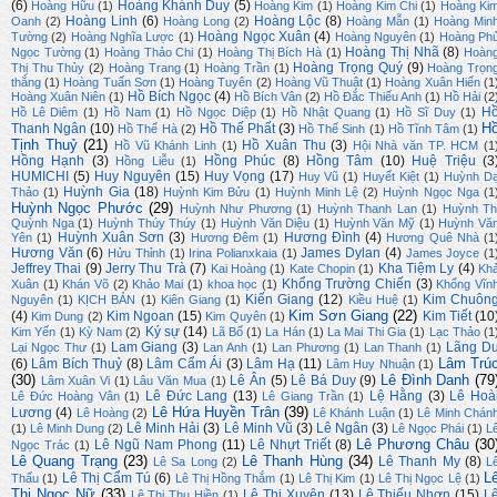
(6)
Hoàng Khánh Duy
(5)
Hoàng Hữu
(1)
Hoàng Kim
(1)
Hoàng Kim Chi
(1)
Hoàng Ki
Hoàng Linh
(6)
Hoàng Lộc
(8)
Oanh
(2)
Hoàng Long
(2)
Hoàng Mẫn
(1)
Hoàng Min
Hoàng Ngọc Xuân
(4)
Tường
(2)
Hoàng Nghĩa Lược
(1)
Hoàng Nguyên
(1)
Hoàng Ph
Hoàng Thị Nhã
(8)
Ngọc Tường
(1)
Hoàng Thảo Chi
(1)
Hoàng Thị Bích Hà
(1)
Hoàn
Hoàng Trọng Quý
(9)
Thị Thu Thủy
(2)
Hoàng Trang
(1)
Hoàng Trần
(1)
Hoàng Trọn
thắng
(1)
Hoàng Tuấn Sơn
(1)
Hoàng Tuyên
(2)
Hoàng Vũ Thuật
(1)
Hoàng Xuân Hiến
(1
Hồ Bích Ngọc
(4)
Hoàng Xuân Niên
(1)
Hồ Bích Vân
(2)
Hồ Đắc Thiếu Anh
(1)
Hồ Hải
(2
H
Hồ Lê Diêm
(1)
Hồ Nam
(1)
Hồ Ngọc Diệp
(1)
Hồ Nhật Quang
(1)
Hồ Sĩ Duy
(1)
H
Thanh Ngân
(10)
Hồ Thế Phất
(3)
Hồ Thế Hà
(2)
Hồ Thế Sinh
(1)
Hồ Tĩnh Tâm
(1)
Tịnh Thuỷ
(21)
Hồ Xuân Thu
(3)
Hồ Vũ Khánh Linh
(1)
Hội Nhà văn TP. HCM
(1
Hồng Hạnh
(3)
Hồng Phúc
(8)
Hồng Tâm
(10)
Huệ Triệu
(3
Hồng Liễu
(1)
HUMICHI
(5)
Huy Nguyên
(15)
Huy Vọng
(17)
Huy Vũ
(1)
Huyết Kiệt
(1)
Huỳnh D
Huỳnh Gia
(18)
Thảo
(1)
Huỳnh Kim Bửu
(1)
Huỳnh Minh Lệ
(2)
Huỳnh Ngọc Nga
(1
Huỳnh Ngọc Phước
(29)
Huỳnh Như Phương
(1)
Huỳnh Thanh Lan
(1)
Huỳnh Th
Quỳnh Nga
(1)
Huỳnh Thúy Thúy
(1)
Huỳnh Văn Diệu
(1)
Huỳnh Văn Mỹ
(1)
Huỳnh Vă
Huỳnh Xuân Sơn
(3)
Hương Đình
(4)
Yên
(1)
Hương Đêm
(1)
Hương Quê Nhà
(1
Hương Văn
(6)
James Dylan
(4)
Hửu Thỉnh
(1)
Irina Polianxkaia
(1)
James Joyce
(1
Jeffrey Thai
(9)
Jerry Thu Trà
(7)
Kha Tiệm Ly
(4)
Kai Hoàng
(1)
Kate Chopin
(1)
Kh
Khổng Trường Chiến
(3)
Xuân
(1)
Khán Võ
(2)
Khảo Mai
(1)
khoa học
(1)
Khổng Vĩn
Kiến Giang
(12)
Kim Chuôn
Nguyên
(1)
KỊCH BẢN
(1)
Kiên Giang
(1)
Kiều Huệ
(1)
Kim Sơn Giang
(22)
(4)
Kim Ngoan
(15)
Kim Tiết
(10
Kim Dung
(2)
Kim Quyên
(1)
Ký sự
(14)
Kim Yến
(1)
Kỳ Nam
(2)
Lã Bố
(1)
La Hán
(1)
La Mai Thi Gia
(1)
Lạc Thảo
(1
Lam Giang
(3)
Lãng D
Lại Ngọc Thư
(1)
Lan Anh
(1)
Lan Phương
(1)
Lan Thanh
(1)
Lâm Trú
(6)
Lâm Bích Thuỷ
(8)
Lâm Cẩm Ái
(3)
Lâm Hạ
(11)
Lâm Huy Nhuận
(1)
(30)
Lê Đình Danh
(79
Lê Ân
(5)
Lê Bá Duy
(9)
Lâm Xuân Vi
(1)
Lâu Văn Mua
(1)
Lê Đức Lang
(13)
Lệ Hằng
(3)
Lê Hoà
Lê Đức Hoàng Vân
(1)
Lê Giang Trần
(1)
Lê Hứa Huyền Trân
(39)
Lương
(4)
Lê Hoàng
(2)
Lê Khánh Luận
(1)
Lê Minh Chán
Lê Minh Hải
(3)
Lê Minh Vũ
(3)
Lê Ngân
(3)
(1)
Lê Minh Dung
(2)
Lê Ngọc Phái
(1)
L
Lê Phương Châu
(30
Lê Ngũ Nam Phong
(11)
Lê Nhựt Triết
(8)
Ngọc Trác
(1)
Lê Quang Trạng
(23)
Lê Thanh Hùng
(34)
Lê Thanh My
(8)
Lê Sa Long
(2)
L
L
Lê Thị Cẩm Tú
(6)
Thấu
(1)
Lê Thị Hồng Thắm
(1)
Lê Thị Kim
(1)
Lê Thị Ngọc Lệ
(1)
Thị Ngọc Nữ
(33)
Lê Thị Xuyên
(13)
Lê Thiếu Nhơn
(15)
L
Lê Thị Thu Hiền
(1)