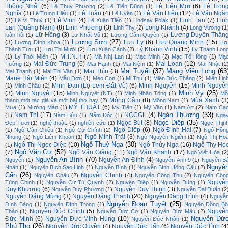
Thống Nhất
(6)
Lê Tiến Mợi
(6)
Lê Trọn
Lê Thụy Phương
(2)
Lê Tiến Dũng
(1)
Nghĩa
(3)
Lê Tuân
(4)
Lê Văn Hiếu
(12)
Lê Văn Ngă
Lê Trung Hiếu
(1)
Lê Uyên
(1)
(3)
Lê Vinh
(4)
Linh Lan
(7)
Lin
Lê Vi Thuỷ
(1)
Lê Xuân Tiến
(1)
Lindsay Polak
(1)
Lan (Quảng Nam)
(8)
Linh Phương
(3)
Long Khánh
(4)
Linh Thy
(2)
Long Vương
(1
Lữ Hồng
(3)
Lương Duyên Thắn
luân hồi
(1)
Lư Nhất Vũ
(1)
Lương Cẩm Quyên
(1)
Lương Sơn
(27)
(3)
Lưu Ly
(6)
Lưu Quang Minh
(15)
Lương Đình Khoa
(1)
Lư
Lý Khánh Vinh
(15)
Thành Tựu
(1)
Lưu Thị Mười
(2)
Lưu Xuân Cảnh
(2)
Lý Thành Lon
M.T.N.H
(7)
(1)
Lý Thời Miễn
(1)
Mã Nhị Lan
(1)
Mạc Minh
(2)
Mạc Tố Hồng
(1)
Mạ
Mai Đức Trung
(6)
Mai Loan
(12)
Tường
(2)
Mai Hạnh
(1)
Mai Kiệm
(1)
Mai Nhật
(2
Mai Tuyết
(37)
Mang Viên Long
(63
Mai Thìn
(3)
Mai Thanh
(1)
Mai Thị Vân
(1)
Marie Hải Miên
(4)
Mẫu Đơn
(1)
Mèo Con
(1)
Mi Thu
(1)
Miên Đức Thắng
(2)
Miên Lin
Minh Đan (Lọ Lem Đất Võ)
(6)
Minh Nguyên
(15)
Minh Nguyễ
(1)
Minh Châu
(2)
Minh Vy
(25)
(3)
Minh Nguyệt
(15)
Minh Nguyệt (NT)
(1)
Minh Nhân Tông
(1)
Mỗ
Mộng Cầm
(8)
Mùa Xanh
(3
tháng một tác giả và một bài thơ hay
(2)
Mộng Nam
(1)
MỸ THUẬT
(6)
Mưa
(1)
Mường Mán
(1)
My Tiên
(1)
Mỹ Vân
(1)
Nam Art
(2)
Nam Ca
Ngàn Thương
(33)
Nam Thi
(17)
NCCGL
(4)
(1)
Năm Bửu
(1)
Nấm Độc
(1)
Ngà
Ngọc Diệp
(35)
Ngọc Bút
(8)
Đẹp Tươi
(1)
nghệ thuật.
(1)
nghiên cứu
(1)
Ngọc Thịn
Ngô Diệp
(6)
Ngô Đình Hải
(7)
(1)
Ngô Càn Chiểu
(1)
Ngô Cự Chính
(2)
Ngô Hồn
Ngô Minh Trãi
(3)
Nhung
(1)
Ngô Liêm Khoan
(1)
Ngô Nguyên Ngiễm
(1)
Ngô Thị Ho
Ngô Thuý Nga
(30)
Ngô Thị Ngọc Diệp
(10)
Ngô Thúy Nga
(16)
Ngô Thy Họ
(1)
Ngô Văn Cư
(52)
(7)
Ngô Văn Giảng
(11)
Ngô Văn Khanh
(17)
Ngô Viết Hòa
(2
Nguyễn An Bình
(70)
Nguyễn An Đình
(4)
Nguyễn
(1)
Nguyễn Ánh 9
(1)
Nguyễn B
Nguyê
Nhân
(1)
Nguyễn Bích Sao Linh
(1)
Nguyễn Bình
(1)
Nguyễn Bính Hồng Cầu
(2)
Cẩn
(26)
Nguyễn Chinh
(4)
Nguyễn Châu
(2)
Nguyễn Công Thụ
(2)
Nguyễn Côn
Nguyễ
Tùng Chinh
(1)
Nguyễn Cử Tú Quỳnh
(2)
Nguyên Diệp
(1)
Nguyễn Dũng
(1)
Duy Khương
(6)
Nguyễn Duy Thịnh
(3)
Nguyễn Duy Phương
(1)
Nguyễn Đại Duẩn
(2
Nguyễn Đặng Mừng
(3)
Nguyễn Đăng Thanh
(20)
Nguyễn Đăng Trình
(4)
Nguyễ
Nguyễn Đoan Tuyết
(25)
Đình Bảng
(1)
Nguyễn Đình Trọng
(1)
Nguyễn Đồng Bộ
Nguyễn Đức Chính
(5)
Nguyễ
Thảo
(1)
Nguyễn Đức Cơ
(1)
Nguyễn Đức Mậu
(2)
Nguyễn Đứ
Đức Minh
(6)
Nguyễn Đức Minh Hùng
(10)
Nguyễn Đức Nhân
(1)
Phú Thọ
(26)
Nguyễn Đức Quyền
(4)
Nguyễn Đức Tấn
(6)
Nguyễn Đức Tình
(4