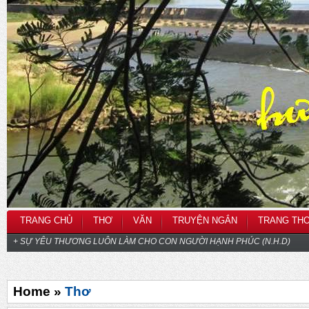
TRANG CHỦ
THƠ
VĂN
TRUYỆN NGẮN
TRANG TH
+ SỰ YÊU THƯƠNG LUÔN LÀM CHO CON NGƯỜI HẠNH PHÚC (N.H.D)
Home »
Thơ