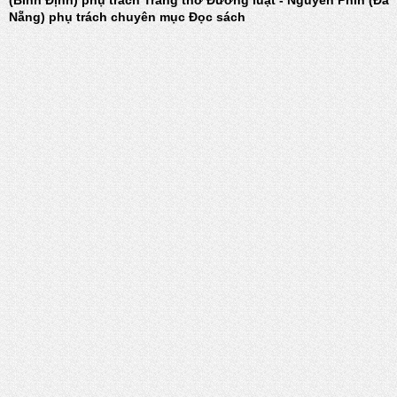
(Bình Định) phụ trách Trang thơ Đường luật - Nguyễn Phin (Đà
Nẵng) phụ trách chuyên mục Đọc sách