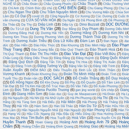
Tú Cầu
(1)
Chàng Cát
(1)
Chánh Đức
(1)
CHÀO XUÂN 2014
(1)
CHÂN DUNG VĂ
Châu Thạch
(9)
NGHỆ SĨ
(2)
Châu Đoàn
(1)
Châu Quang Phước
(1)
Châu Thường Vin
CHỦ BIÊN
(141)
(1)
Chí Anh
(1)
Chính Đức
(1)
chủ
(1)
Chu Giang Phong
(1)
Chu La
Chu Ngạn Thư
(10)
Chu Trầm Nguyên Minh
(16)
(2)
Chu Vương Miện
(1)
Chúa Sơ
Cỏ Dại
(7)
Lâm
(1)
covid 19
(1)
Công Nguyễn
(1)
Cơ Xương
(1)
Cúc Dương
(1)
Cuộc th
CỬA SỔ VĂN HÓA
(6)
văn chương
(1)
Dạ Ngân
(1)
Dã Phong Bình
(2)
Dã Phương
(1
DỌC ĐƯỜN
Diệp Linh
(18)
Dino Buzzati
(3)
Dạ Thảo
(2)
Dạ Thy
(1)
Diệp Uy
(1)
(29)
Dung Thị Vân
(28)
Duy Phạm
(6)
Du Tử Lê
(1)
Duy Bằng
(1)
Dương Diệu Min
Dương Hằng
(7)
Dương Kim Nhi
(4
(1)
Dương Đăng Huệ
(1)
Dương Hải Yến
(2)
Dương Thành Thái
(3)
Dương Kim Thoa
(1)
Dương Phương Vinh
(1)
Dương Thị Yế
Dương Xuân Triều
(6)
Dzạ Lữ Kiều
(6)
Đàm Lan
(17)
Trinh
(2)
Đan Ngọc
(2)
đạ
Đào Phạ
đức
(2)
Đào Hiền
(2)
Đào Hữu Thức
(2)
Đào Khương
(2)
Đào Minh Hiệp
(2)
Thuỳ Trang
(82)
Đào Thanh Hoà
(14)
Đào Quang Bắc
(1)
Đào Quý Thạnh
(1)
Đà
Đào Văn Đạt
(31)
Đào Thị Thu Hiền
(3)
Đào Viết Bửu
(7)
Thị Quý Thanh
(1)
Đặn
Đặng Quốc Khán
Châu Long
(1)
Đặng Diệu Thoa
(1)
Đăng Đăng
(1)
Đăng Huỳnh
(1)
(8)
Đặng Quý Địch
(3)
Đặng Tấn Tới
(2)
Đặng Thị Hoa
(2)
Đặng Thị Xuân
(1)
Đặn
Đặng Tường Vy
(3)
Đặn
Toán
(1)
Đăng Trình
(1)
Đặng Văn Sử
(1)
Đặng Việt Trinh
(1)
Xuân Xuyến
(9)
Đin
ĐIỂM BÁO
(2)
Điêu Thuyền
(1)
Đinh Lốc
(2)
Đình Thậm
(1)
Vương Khanh
(4)
Đoàn Thị Minh Hiệp
(4)
Đoàn Khương Duy
(1)
Đoàn Tình
(1)
Đoà
ĐỌC SÁCH
(30)
Đỗ Chiến Thắng
(6)
Đỗ Duy Hoàn
Tuyết Thu
(1)
Đoản văn
(1)
(15)
Đỗ Hồng Ngọc
(5)
Đỗ KIm Dung
(1)
Đỗ Phu
(1)
Đỗ Quyên
(2)
Đỗ Tâm Linh
(1)
Đ
Tấn Đạt
(2)
Đỗ Thị Kim Hải
(2)
Đỗ Trúc Hàn
(1)
Đỗ Văn Tiến
(1)
Đỗ Xuân Phương
(1)
Đứ
Đức Tiên
(3)
Elena Pucillo Truong
(6)
Gian
Linh
(1)
gan jing world
(1)
Ghi chép
(2)
Đình
(8)
Giang Hiền Sơn
(6)
Giáo dục
(1)
Guy de Maupassant
(1)
Hà Đoàn
(2)
Hạ L
Hạ Thi
(3)
(1)
Hà Nguyên
(2)
Hà Nhi
(1)
Hà Nhữ Uyên
(2)
Hà Phi Phượng
(1)
Hà Thị Th
Hải Miên
(3)
Hả
Hằng
(1)
Hà Tùng Sơn
(1)
Hải Điểu
(1)
Hải Phong
(2)
Hải Thăng
(1)
Thuỵ
(6)
Hàn Du Tử
(17)
Hải Yến
(2)
Hàm Sơn
(1)
Hàn Dã Thảo
(2)
Hàn Hữu Yên
(1
Hàn Phong Vũ
(19)
Hàn Lâm
(1)
Hãn Nguyên Nguyễn Nhã
(1)
Hàn Nguyệt
(1)
Hàn Tí
(1)
Hạng Vũ
(1)
Hậu Cốc Ngang
(1)
Hậu Đậu
(1)
Hiếu Dũng
(1)
Hoa Hướng Dương
(1
Hoà
Hoa Tím Buồn
(4)
Hoà Văn
(10)
Hoa Mai
(2)
Hoa Tuyết
(2)
Hoa Xuyến Chi
(1)
Huyền Thanh
(53)
Hoàng Anh 79
(26)
Hoàn
Hoàng Anh
(6)
Hoan Giang
(1)
Chẩm
(53)
Hoàng Giao
(4)
Hoàng Hạ Miê
Hoàng Chẫm
(1)
Hoàng Đình Quang
(2)