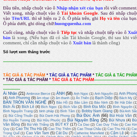
Đầu tiên, nhấp chuột vào ô
Nhập nhận xét của bạn
rồi viết comment
Viết xong, nhấp chuột vào ô
Tài khoản Google
.
Sau đó nhấp chuộ
vào
Tên/URL
thì sẽ hiện ra 2 ô. Ô phía trên, ghi
Họ và tên
của bạn
Ô phía dưới, ghi dòng chữ:
huongquenha.com
Cuối cùng, nhấp chuột vào ô
Tiếp tục
và nhấp chuột tiếp vào ô
Xuấ
bản
là xong.
(Nếu bạn đã có sẵn Tài khoản Google, thì sau khi viế
comment, chỉ cần nhấp chuột vào ô
Xuất bản
là thành công
)
Số lượt xem tháng trước
-------------------------------------------------------------------------
TÁC GIẢ & TÁC PHẨM
*
TÁC GIẢ & TÁC PHẨM
*
TÁC GIẢ & TÁC PHẨ
*
TÁC GIẢ & TÁC PHẨM
*
TÁC GIẢ & TÁC PHẨM
-----------------------------------
-------------------------------------------------------------------------------------------------------------
--------------
Ái Nhân
(21)
ẢNH
(58)
Anh Phon
Ambrose Bierce
(1)
Anh Ngọc
(1)
Anh Nguyên
(1)
(4)
Anh Phương
(9)
Bạch Diệp
(5)
âm nhạc
(2)
âm thanh
(1)
Ân Thiên
(1)
Bách Mỵ
(2
BÀN TRÒN VĂN NGHỆ
(87)
Bảo Hồ
(1)
Bảo Lâm
(1)
Bảo Ninh
(2)
Bé Hải Dân
(1
Bích Ái
(3)
Bích Lê
(4)
Bình Địa Mộc
(3)
Bích Ngọc
(1)
Bích Vân
(2)
Bình Nguyên
(1
Bobby Nam Giang
(3)
Bình Nguyên Trang
(2)
binh pháp
(1)
Bình Tâm
(1)
Bùi Anh Sắ
Bùi Đức Ánh
(66)
Bùi Hoài Vân
(5
(1)
Bùi Công Thuấn
(1)
Bùi Danh Hải Phong
(1)
Bùi Nguyên Bằng
(25)
Bùi Nhựa
(4)
Bù
Bùi Huyền Tương
(2)
Bùi Hữu Phước
(1)
Văn Bồng
(5)
BÚT KÝ
(17)
Bùi Việt Thắng
(2)
Ca Dao
(2)
Cao Duy Thảo
(1)
Cao Ki
Cao Thị Thu Hà
(3)
Quy
(1)
Cao Thọ Thêm
(2)
Cao Thoại Châu
(1)
Cao Thu Hà
(1)
Ca
Cao Văn Tam
(5)
Cát Du
(7)
Cẩm Lệ
(4)
Trọng Quế
(1)
Catherine Mansfield
(1)
Cẩ