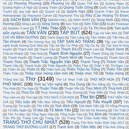
Phương Phương
(10)
Phương Uy
(5)
Vũ
(1)
Quan Thế Âm
(1)
Quảng Ngọc
(1
Quang Tuấn Dũng
(9)
Quảng Ngôn Lê Ngữ
(1)
Quang Thám
(1)
Quốc Hùng
(2)
Quố
Quỳnh Nga
(16)
Tuyên
(1)
quy luật dịch
(1)
Quỳnh Lệ
(1)
Quỳnh Trâm
(1)
Raso
Rêu (Cao Hoàng Từ Đoan
Helmandollar
(1)
Raymond Carver
(1)
Raymond Thư
(1)
SÁCH BẠN VĂN
(71)
(13)
Song Ninh
(11)
Sôn
SARAH HALL
(1)
SINH NHẬT
(1)
Hương
(11)
Sông Song
(8)
Sơn Trần
(15)
Sông Lam
(1)
Sơn Tịnh
(2)
Sruthi Thekkia
T.T.Hiếu Thảo
(22)
Tạ Thị Hoa
(14)
Tam quố
(1)
Stephen Crane
(1)
Tạ Nghi Lễ
(1)
TẢN VĂN
(230)
TẠP BÚT
(624)
diễn nghĩa
(4)
TẠ
Tạp chí Văn Mới
(1)
CHÍ VN BÌNH DƯƠNG
(11)
Tashi Dawa
(1)
Tâm Lãng
(1)
Tâm Nhiên
(2)
Tấn Hòa
(1
TẬP SAN ÁO TRẮNG
(39)
Tần Khánh
(4)
Tân Vương Huy
(1)
Tập san Văn họ
nghệ thuật Hương Quê Nhà
(1)
Tây bá hầu Cơ Phát
(1)
Tây Du Ký
(1)
Tây Sơn bi hùn
Thạch Đà
(7)
Thạch Sene
(5
truyện
(2)
Thạch Anh
(2)
Thạch Cầu
(1)
Thạch Lam
(1)
Thanh Bình Nguyên
(27)
Thái An Khánh
(2)
Thái Hoà
(1)
Thành Dũng
(1)
Thanh Hả
Thanh Minh
(4)
(1)
Thanh Huyền
(2)
Thanh Lương
(2)
Thanh Phong
(1)
Thanh Sơn
(1
Thanh Trắc Nguyễn Văn
(42)
Thanh Thảo
(3)
Thanh Tùng
(7)
Thành Văn
(3
Thạnh Văn
(1)
Thanh Xuân
(2)
Thảo Nguyễn
(1)
Thâm Tâm
(1)
Thần Y
(1)
Thi Ngọc La
Thiên Di
(5)
Thiên Thần Áo Trắng
(7)
Thiên Tôn
(10
(1)
Thiên Ân
(1)
Thiên Sơn
(1)
Thiệp chúc mừng năm mới
(4)
Thiệp chúc Tết
(3)
Thiệp mừng
(3
Thiên Trần
(1)
Thơ
(3149)
TH
THƠ MỜI HOẠ
(7)
Thông báo
(1)
Thơ Lê Nhựt Triết
(1)
PHỔ NHẠC
(106)
Thời sự Văn nghệ
(6)
Thu Dung
(3)
Thu Hằng
(1)
Thu Hiền
(1
Thuận Thảo
(8)
Thục Minh
(7)
Thuỳ Anh
(13
Thu Hoài
(1)
Thu Nga
(1)
Thuận Yến
(1)
Thụy Du
(3)
Thuỵ Du
(1)
Thuỳ Dương
(1)
Thùy Dương
(1)
Thủy Điền
(1)
Thuỳ Nhân
(1
Thư tin
(285)
Thư cảm ơn
(1)
Thư ngỏ
(1)
THƯ NGỎ CỦA HQN
(2)
THƯ VIỆN TÁ
Tiểu thuyết
(107)
Tiểu luận
(4)
Tiểu Nguyệt
(5)
GIẢ
(1)
Tiểu Mục Đồng
(1)
Tiê
Tịnh Bình
(19)
Tương
(1)
Tin buồn
(2)
TIN VĂN
(2)
Tịnh Minh Tiến
(2)
Tô Hồng Phươn
Tô Minh Yến
(21)
Tố Mai
(3)
(1)
Tô Kiều Ngân
(1)
Tôn Nữ Hỷ Khương
(2)
Tôn Thất Ú
Trà Bình
(4)
(2)
Tôn Tư Mạc
(1)
Tống Ngọc Hân
(1)
Tống Xuân Tám
(1)
TRABATHA
(1
Trác Phi
(1)
Trang Linh
(1)
Trang Lộc
(1)
Trang Thơ Chào Xuân Mậu Tuất 2018
(1
TRANG THƠ CHỦ NHẬT
(528)
Trang Thơ Đón Xuân Đinh Dậu 2017
(1
TRANG THƠ ĐƯỜNG LUẬT
(17)
Tranh ảnh
(3)
Trầm Mặc
(4)
Trần Anh Dũng
(1