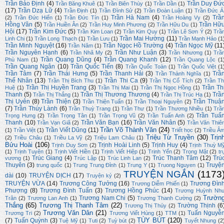
Trần Bảo Định
(4)
Trần Duy Đứ
Trần Băng Khuê
(1)
Trần Biên Thùy
(1)
Trần Dần
(1)
(17)
Trần Dzạ Lữ
(4)
Trần Định
(1)
Trần Đình Sử
(2)
Trần Đoàn Luận
(1)
Trần Đức Á
Trần Hà Nam
(4)
Trầ
(2)
Trần Đức Hiển
(1)
Trần Đức Tín
(1)
Trần Hoàng Vy
(2)
Hồng Vân
(5)
Trần Hữ
Trần Huiền Ân
(2)
Trần Huy Minh Phương
(2)
Trần Hữu Du
(1)
Hội
(17)
Trần Kim Đức
(5)
Trần Kim Loan
(2)
Trần Kim Quy
(1)
Trần Lê Sơn Ý
(2)
Trầ
Trần Mai Hường
(11)
Linh Chi
(1)
Trần Long Thạch
(1)
Trần Lưu
(1)
Trần Mạnh Hảo
(1
Trần Minh Nguyệt
(16)
Trần Ngọc Hồ Trường
(4)
Trần Ngọc Mỹ
(11
Trần Năm
(1)
Trần Nguyên Hạnh
(6)
Trần Như Luận
(3)
Trần Nhã My
(2)
Trần Nhương
(1)
Trầ
Trần Quang Dũng
(4)
Trần Quang Khanh
(12)
Phù Nam
(1)
Trần Quang Lộc
(1
Trần Quang Ngân
(10)
Trần Quốc Tiến
(8)
Trần Quốc Toàn
(1)
Trần Quốc Việt
(1
Trần Tâm
(7)
Trần Thái Hưng
(5)
Trần Thanh Hải
(3)
Trầ
Trần Thành Nghĩa
(1)
Thế Nhân
(13)
Trần Thi Ca
(9)
Trần Thị Bích Thu
(1)
Trần Thị Cổ Tích
(2)
Trần Th
Trần Thị Huyền Trang
(3)
Trần Th
Huệ
(1)
Trần Thị Mai
(1)
Trần Thị Ngọc Hồng
(1)
Thanh
(5)
Trần Thị Thương Thương
(4)
Trầ
Trần Thị Thắng
(1)
Trần Thị Trúc Hạ
(1)
Thị Uyên
(8)
Trần Thiện
(3)
Trần Thuậ
Trần Thiện Tuấn
(1)
Trần Thoại Nguyên
(2)
(7)
Trần Thúy Lành
(6)
Trần Thuỳ Trang
(1)
Trần Thư
(1)
Trần Thương Nhiều
(1)
Trầ
Trần Tuấ
Trọng Hưng
(2)
Trần Trọng Tân
(1)
Trần Trọng Vũ
(2)
Trần Tuấn Anh
(2)
Thanh
(10)
Trần Văn Bạn
(16)
Trần Văn Nhân
(5)
Trần Vạn Giã
(2)
Trần Văn Thiê
Trần Võ Thành Văn
(24)
Trần Viết Dũng
(11)
(1)
Trần Việt
(1)
Triết học
(2)
Triều Â
Triệu Từ Truyền
(30)
Trịn
(2)
Triều Châu
(1)
Triều La Vỹ
(2)
Triệu Lam Châu
(1)
Bửu Hoài
(106)
Trịnh Hoài Linh
(5)
Trịnh Huy
(4)
Trịnh Duy Sơn
(2)
Trịnh Thuỳ M
(1)
Trịnh Tuyên
(1)
Trịnh Viết Hiền
(1)
Trịnh Viết Hiệp
(1)
Trịnh Yến
(2)
Trọng Mật
(2)
tr
Trúc Giang
(4)
Trúc Thanh Tâm
(12)
Trú
vương
(1)
Trúc Lập
(1)
Trúc Linh Lan
(2)
Thuyên
(3)
Truyệ
trung quốc
(1)
Trung Trung Đỉnh
(1)
Trung Y
(1)
Truong Nguyen
(1)
TRUYỆN NGẮN
(1173
dài
(10)
TRUYỆN DỊCH
(17)
Truyện ký
(2)
TRUYỆN VỪA
(14)
Trương Công Tưởng
(16)
Trương Đìn
Trương Diễm Phiến
(1)
Phượng
(8)
Trương Đình Tuấn
(3)
Trương Hồng Phúc
(14)
Trương Huỳnh Nh
Trườn
Trương Nam Chi
(5)
Trân
(2)
Trương Lan Anh
(1)
Trương Thanh Cường
(2)
Thắng
(65)
Trương Thị Thanh Tâm
(22)
Trường Thịnh
(6
Trương Thị Thúy
(2)
Trương Văn Dân
(21)
Tuấn Nguyễ
Trương Tri
(2)
Trương Viết Hùng
(1)
TTM
(1)
TÙY BÚT
(120)
(7)
Tuấn Quỳnh
(3)
Tuệ Mỹ
(1)
Tuti
(2)
Tuỳ bút
(2)
Tuyết Nhung
(2