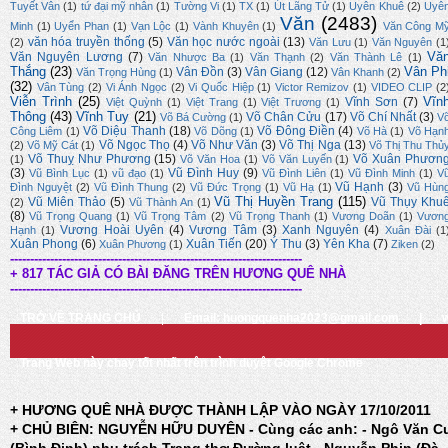
Tuyết Vân
(1)
tứ đại mỹ nhân
(1)
Tường Vi
(1)
TX
(1)
Út Lãng Tử
(1)
Uyên Khuê
(2)
Uyê
Văn
(2483)
Minh
(1)
Uyển Phan
(1)
Vạn Lộc
(1)
Vành Khuyên
(1)
Văn Công M
văn hóa truyền thống
(5)
Văn học nước ngoài
(13)
(2)
Văn Lưu
(1)
Văn Nguyên
(1
Vă
Văn Nguyên Lương
(7)
Văn Nhược Ba
(1)
Văn Thạnh
(2)
Văn Thành Lê
(1)
Thắng
(23)
Vân Ph
Vân Đồn
(3)
Vân Giang
(12)
Văn Trọng Hùng
(1)
Vân Khanh
(2)
(32)
Vân Tùng
(2)
Vi Ánh Ngọc
(2)
Vi Quốc Hiệp
(1)
Victor Remizov
(1)
VIDEO CLIP
(2
Viễn Trình
(25)
Vĩn
Vĩnh Sơn
(7)
Việt Quỳnh
(1)
Việt Trang
(1)
Việt Trương
(1)
Thông
(43)
Vĩnh Tuy
(21)
Võ Chân Cửu
(17)
Võ Chí Nhất
(3)
Võ Bá Cường
(1)
V
Võ Diệu Thanh
(18)
Võ Đông Điền
(4)
Công Liêm
(1)
Võ Dõng
(1)
Võ Hà
(1)
Võ Hạn
Võ Ngọc Thọ
(4)
Võ Như Văn
(3)
Võ Thị Nga
(13)
(2)
Võ Mỹ Cát
(1)
Võ Thị Thu Thủ
Võ Thuỵ Như Phương
(15)
Võ Xuân Phươn
(1)
Võ Văn Hoa
(1)
Võ Văn Luyến
(1)
(3)
Vũ Đình Huy
(9)
Vũ Bình Lục
(1)
vũ đạo
(1)
Vũ Đình Liên
(1)
Vũ Đình Minh
(1)
V
Vũ Hạnh
(3)
Đình Nguyệt
(2)
Vũ Đình Thung
(2)
Vũ Đức Trọng
(1)
Vũ Hạ
(1)
Vũ Hùn
Vũ Thị Huyền Trang
(115)
Vũ Miên Thảo
(5)
Vũ Thụy Khu
(2)
Vũ Thành An
(1)
(8)
Vũ Trọng Quang
(1)
Vũ Trọng Tâm
(2)
Vũ Trọng Thanh
(1)
Vương Doãn
(1)
Vươn
Vương Hoài Uyên
(4)
Vương Tâm
(3)
Xanh Nguyên
(4)
Hạnh
(1)
Xuân Đài
(1
Xuân Phong
(6)
Xuân Tiến
(20)
Ý Thu
(3)
Yên Kha
(7)
Xuân Phương
(1)
Ziken
(2)
-------------------------------------------------------------------------
+ 817 TÁC GIẢ CÓ BÀI ĐĂNG TRÊN HƯƠNG QUÊ NHÀ
-------------------------------------------------------------------------
TRỞ VỀ TRANG CHỦ
|
Email: huongquenha2023@gmail.com
|
Trang Web này chạy tốt nhất trên trình duyệt Google Chrome
+ HƯƠNG QUÊ NHÀ ĐƯỢC THÀNH LẬP VÀO NGÀY 17/10/2011
+ CHỦ BIÊN: NGUYỄN HỮU DUYÊN - Cùng các anh: - Ngô Văn C