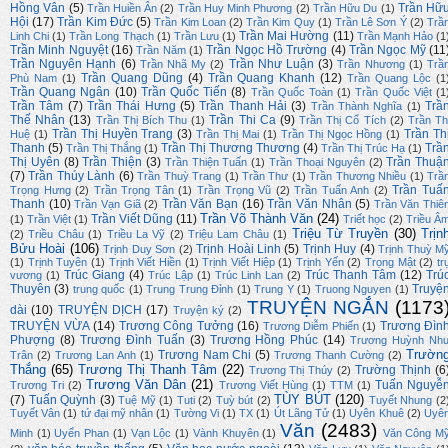
Hồng Vân
(5)
Trần Hữ
Trần Huiền Ân
(2)
Trần Huy Minh Phương
(2)
Trần Hữu Du
(1)
Hội
(17)
Trần Kim Đức
(5)
Trần Kim Loan
(2)
Trần Kim Quy
(1)
Trần Lê Sơn Ý
(2)
Trầ
Trần Mai Hường
(11)
Linh Chi
(1)
Trần Long Thạch
(1)
Trần Lưu
(1)
Trần Mạnh Hảo
(1
Trần Minh Nguyệt
(16)
Trần Ngọc Hồ Trường
(4)
Trần Ngọc Mỹ
(11
Trần Năm
(1)
Trần Nguyên Hạnh
(6)
Trần Như Luận
(3)
Trần Nhã My
(2)
Trần Nhương
(1)
Trầ
Trần Quang Dũng
(4)
Trần Quang Khanh
(12)
Phù Nam
(1)
Trần Quang Lộc
(1
Trần Quang Ngân
(10)
Trần Quốc Tiến
(8)
Trần Quốc Toàn
(1)
Trần Quốc Việt
(1
Trần Tâm
(7)
Trần Thái Hưng
(5)
Trần Thanh Hải
(3)
Trầ
Trần Thành Nghĩa
(1)
Thế Nhân
(13)
Trần Thi Ca
(9)
Trần Thị Bích Thu
(1)
Trần Thị Cổ Tích
(2)
Trần Th
Trần Thị Huyền Trang
(3)
Trần Th
Huệ
(1)
Trần Thị Mai
(1)
Trần Thị Ngọc Hồng
(1)
Thanh
(5)
Trần Thị Thương Thương
(4)
Trầ
Trần Thị Thắng
(1)
Trần Thị Trúc Hạ
(1)
Thị Uyên
(8)
Trần Thiện
(3)
Trần Thuậ
Trần Thiện Tuấn
(1)
Trần Thoại Nguyên
(2)
(7)
Trần Thúy Lành
(6)
Trần Thuỳ Trang
(1)
Trần Thư
(1)
Trần Thương Nhiều
(1)
Trầ
Trần Tuấ
Trọng Hưng
(2)
Trần Trọng Tân
(1)
Trần Trọng Vũ
(2)
Trần Tuấn Anh
(2)
Thanh
(10)
Trần Văn Bạn
(16)
Trần Văn Nhân
(5)
Trần Vạn Giã
(2)
Trần Văn Thiê
Trần Võ Thành Văn
(24)
Trần Viết Dũng
(11)
(1)
Trần Việt
(1)
Triết học
(2)
Triều Â
Triệu Từ Truyền
(30)
Trịn
(2)
Triều Châu
(1)
Triều La Vỹ
(2)
Triệu Lam Châu
(1)
Bửu Hoài
(106)
Trịnh Hoài Linh
(5)
Trịnh Huy
(4)
Trịnh Duy Sơn
(2)
Trịnh Thuỳ M
(1)
Trịnh Tuyên
(1)
Trịnh Viết Hiền
(1)
Trịnh Viết Hiệp
(1)
Trịnh Yến
(2)
Trọng Mật
(2)
tr
Trúc Giang
(4)
Trúc Thanh Tâm
(12)
Trú
vương
(1)
Trúc Lập
(1)
Trúc Linh Lan
(2)
Thuyên
(3)
Truyệ
trung quốc
(1)
Trung Trung Đỉnh
(1)
Trung Y
(1)
Truong Nguyen
(1)
TRUYỆN NGẮN
(1173
dài
(10)
TRUYỆN DỊCH
(17)
Truyện ký
(2)
TRUYỆN VỪA
(14)
Trương Công Tưởng
(16)
Trương Đìn
Trương Diễm Phiến
(1)
Phượng
(8)
Trương Đình Tuấn
(3)
Trương Hồng Phúc
(14)
Trương Huỳnh Nh
Trườn
Trương Nam Chi
(5)
Trân
(2)
Trương Lan Anh
(1)
Trương Thanh Cường
(2)
Thắng
(65)
Trương Thị Thanh Tâm
(22)
Trường Thịnh
(6
Trương Thị Thúy
(2)
Trương Văn Dân
(21)
Tuấn Nguyễ
Trương Tri
(2)
Trương Viết Hùng
(1)
TTM
(1)
TÙY BÚT
(120)
(7)
Tuấn Quỳnh
(3)
Tuệ Mỹ
(1)
Tuti
(2)
Tuỳ bút
(2)
Tuyết Nhung
(2
Tuyết Vân
(1)
tứ đại mỹ nhân
(1)
Tường Vi
(1)
TX
(1)
Út Lãng Tử
(1)
Uyên Khuê
(2)
Uyê
Văn
(2483)
Minh
(1)
Uyển Phan
(1)
Vạn Lộc
(1)
Vành Khuyên
(1)
Văn Công M