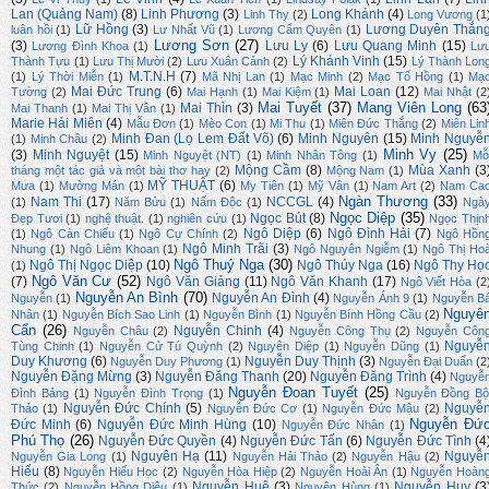
Lan (Quảng Nam)
(8)
Linh Phương
(3)
Long Khánh
(4)
Linh Thy
(2)
Long Vương
(1
Lữ Hồng
(3)
Lương Duyên Thắn
luân hồi
(1)
Lư Nhất Vũ
(1)
Lương Cẩm Quyên
(1)
Lương Sơn
(27)
(3)
Lưu Ly
(6)
Lưu Quang Minh
(15)
Lương Đình Khoa
(1)
Lư
Lý Khánh Vinh
(15)
Thành Tựu
(1)
Lưu Thị Mười
(2)
Lưu Xuân Cảnh
(2)
Lý Thành Lon
M.T.N.H
(7)
(1)
Lý Thời Miễn
(1)
Mã Nhị Lan
(1)
Mạc Minh
(2)
Mạc Tố Hồng
(1)
Mạ
Mai Đức Trung
(6)
Mai Loan
(12)
Tường
(2)
Mai Hạnh
(1)
Mai Kiệm
(1)
Mai Nhật
(2
Mai Tuyết
(37)
Mang Viên Long
(63
Mai Thìn
(3)
Mai Thanh
(1)
Mai Thị Vân
(1)
Marie Hải Miên
(4)
Mẫu Đơn
(1)
Mèo Con
(1)
Mi Thu
(1)
Miên Đức Thắng
(2)
Miên Lin
Minh Đan (Lọ Lem Đất Võ)
(6)
Minh Nguyên
(15)
Minh Nguyễ
(1)
Minh Châu
(2)
Minh Vy
(25)
(3)
Minh Nguyệt
(15)
Minh Nguyệt (NT)
(1)
Minh Nhân Tông
(1)
Mỗ
Mộng Cầm
(8)
Mùa Xanh
(3
tháng một tác giả và một bài thơ hay
(2)
Mộng Nam
(1)
MỸ THUẬT
(6)
Mưa
(1)
Mường Mán
(1)
My Tiên
(1)
Mỹ Vân
(1)
Nam Art
(2)
Nam Ca
Ngàn Thương
(33)
Nam Thi
(17)
NCCGL
(4)
(1)
Năm Bửu
(1)
Nấm Độc
(1)
Ngà
Ngọc Diệp
(35)
Ngọc Bút
(8)
Đẹp Tươi
(1)
nghệ thuật.
(1)
nghiên cứu
(1)
Ngọc Thịn
Ngô Diệp
(6)
Ngô Đình Hải
(7)
(1)
Ngô Càn Chiểu
(1)
Ngô Cự Chính
(2)
Ngô Hồn
Ngô Minh Trãi
(3)
Nhung
(1)
Ngô Liêm Khoan
(1)
Ngô Nguyên Ngiễm
(1)
Ngô Thị Ho
Ngô Thuý Nga
(30)
Ngô Thị Ngọc Diệp
(10)
Ngô Thúy Nga
(16)
Ngô Thy Họ
(1)
Ngô Văn Cư
(52)
(7)
Ngô Văn Giảng
(11)
Ngô Văn Khanh
(17)
Ngô Viết Hòa
(2
Nguyễn An Bình
(70)
Nguyễn An Đình
(4)
Nguyễn
(1)
Nguyễn Ánh 9
(1)
Nguyễn B
Nguyê
Nhân
(1)
Nguyễn Bích Sao Linh
(1)
Nguyễn Bình
(1)
Nguyễn Bính Hồng Cầu
(2)
Cẩn
(26)
Nguyễn Chinh
(4)
Nguyễn Châu
(2)
Nguyễn Công Thụ
(2)
Nguyễn Côn
Nguyễ
Tùng Chinh
(1)
Nguyễn Cử Tú Quỳnh
(2)
Nguyên Diệp
(1)
Nguyễn Dũng
(1)
Duy Khương
(6)
Nguyễn Duy Thịnh
(3)
Nguyễn Duy Phương
(1)
Nguyễn Đại Duẩn
(2
Nguyễn Đặng Mừng
(3)
Nguyễn Đăng Thanh
(20)
Nguyễn Đăng Trình
(4)
Nguyễ
Nguyễn Đoan Tuyết
(25)
Đình Bảng
(1)
Nguyễn Đình Trọng
(1)
Nguyễn Đồng Bộ
Nguyễn Đức Chính
(5)
Nguyễ
Thảo
(1)
Nguyễn Đức Cơ
(1)
Nguyễn Đức Mậu
(2)
Nguyễn Đứ
Đức Minh
(6)
Nguyễn Đức Minh Hùng
(10)
Nguyễn Đức Nhân
(1)
Phú Thọ
(26)
Nguyễn Đức Quyền
(4)
Nguyễn Đức Tấn
(6)
Nguyễn Đức Tình
(4
Nguyên Hạ
(11)
Nguyễ
Nguyễn Gia Long
(1)
Nguyễn Hải Thảo
(2)
Nguyễn Hậu
(2)
Hiếu
(8)
Nguyễn Hiếu Học
(2)
Nguyễn Hòa Hiệp
(2)
Nguyễn Hoài Ân
(1)
Nguyễn Hoàn
Nguyễn Huệ
(3)
Nguyễn Huy
(3
Thức
(2)
Nguyễn Hồng Diệu
(1)
Nguyên Hùng
(1)