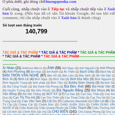
Ô phía dưới, ghi dòng chữ:
huongquenha.com
Cuối cùng, nhấp chuột vào ô
Tiếp tục
và nhấp chuột tiếp vào ô
Xuấ
bản
là xong.
(Nếu bạn đã có sẵn Tài khoản Google, thì sau khi viế
comment, chỉ cần nhấp chuột vào ô
Xuất bản
là thành công
)
Số lượt xem tháng trước
140,799
-------------------------------------------------------------------------
TÁC GIẢ & TÁC PHẨM
*
TÁC GIẢ & TÁC PHẨM
*
TÁC GIẢ & TÁC PHẨ
*
TÁC GIẢ & TÁC PHẨM
*
TÁC GIẢ & TÁC PHẨM
-----------------------------------
-------------------------------------------------------------------------------------------------------------
--------------
Ái Nhân
(21)
ẢNH
(58)
Anh Phon
Ambrose Bierce
(1)
Anh Ngọc
(1)
Anh Nguyên
(1)
(4)
Anh Phương
(9)
Bạch Diệp
(5)
âm nhạc
(2)
âm thanh
(1)
Ân Thiên
(1)
Bách Mỵ
(2
BÀN TRÒN VĂN NGHỆ
(87)
Bảo Hồ
(1)
Bảo Lâm
(1)
Bảo Ninh
(2)
Bé Hải Dân
(1
Bích Ái
(3)
Bích Lê
(4)
Bình Địa Mộc
(3)
Bích Ngọc
(1)
Bích Vân
(2)
Bình Nguyên
(1
Bobby Nam Giang
(3)
Bình Nguyên Trang
(2)
binh pháp
(1)
Bình Tâm
(1)
Bùi Anh Sắ
Bùi Đức Ánh
(66)
Bùi Hoài Vân
(5
(1)
Bùi Công Thuấn
(1)
Bùi Danh Hải Phong
(1)
Bùi Nguyên Bằng
(25)
Bùi Nhựa
(4)
Bù
Bùi Huyền Tương
(2)
Bùi Hữu Phước
(1)
Văn Bồng
(5)
BÚT KÝ
(17)
Bùi Việt Thắng
(2)
Ca Dao
(2)
Cao Duy Thảo
(1)
Cao Ki
Cao Thị Thu Hà
(3)
Quy
(1)
Cao Thọ Thêm
(2)
Cao Thoại Châu
(1)
Cao Thu Hà
(1)
Ca
Cao Văn Tam
(5)
Cát Du
(7)
Cẩm Lệ
(4)
Trọng Quế
(1)
Catherine Mansfield
(1)
Cẩ
Tú Cầu
(1)
Chàng Cát
(1)
Chánh Đức
(1)
CHÀO XUÂN 2014
(1)
CHÂN DUNG VĂ
Châu Thạch
(9)
NGHỆ SĨ
(2)
Châu Đoàn
(1)
Châu Quang Phước
(1)
Châu Thường Vin
CHỦ BIÊN
(141)
(1)
Chí Anh
(1)
Chính Đức
(1)
chủ
(1)
Chu Giang Phong
(1)
Chu La