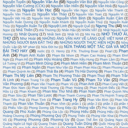
Nguyễn Văn Ân
(68)
Nguyễn Tuyển
(4)
Nguyễn Văn Bút
(6)
Nguyễn Văn Công
(2
Nguyễn Văn Cường (CCK)
(4)
Nguyễn Văn Hiến
(5)
Nguyễn Văn Hoà
(5)
Nguyễ
Nguyễn Văn Học
(55)
Văn Hòa
(2)
Nguyễn Văn Ngọc
(1)
Nguyễn Văn Thanh
(1
Nguyễn Văn Thảo
(17)
Nguyễn Văn Thành
(1)
Nguyễn Văn Toan
(1)
Nguyên Vi
(1
Nguyễn Vĩnh Bình
(3)
Nguyễn Xuân Cảm
(3
Nguyễn Việt Hà
(2)
Nguyễn Vinh
(1)
Nguyễn Xuân Dương
(1)
Nguyễn Xuân Khánh
(1)
Nguyễn Xuân Thuỷ
(1)
Nguyễn Xuâ
Ngưng Thu
(44)
Nguyễn Xuân Tư
(3)
Nguyệt Linh
(5)
Thủy
(1)
Nguyệt Quế
(1)
Nh
Nhã Thiên
(7)
Ngọc
(1)
nhà Thương
(1)
Nhân Hậu
(2)
NHÂN VẬT
(1)
Nhật Nguyệt Xuâ
NHỚ THUỞ Ấ
Nhật Quang
(17)
Hương
(1)
Nhất Sinh
(1)
Nhật Vũ
(1)
Nhi Hạ
(1)
THƠ
(37)
Như Hoài
(4)
NHỮNG ÁNG VĂN HAY VỀ LÀNG QUÊ VIỆT NAM
(7
NHỮNG NGƯỜI BẠN ĐÂT THỦ
(6)
NHỮNG NGƯỜI THỰC HIỆN HQN
(5)
Nôn
NỬA THÁNG MỘT TÁC GIẢ VÀ MỘ
Quốc Lập
(2)
NP phan
(1)
Nửa Đời hư
(1)
BÀI THƠ HAY
(38)
Phạ
nước
(1)
O. Henry
(1)
P.N. Thường Đoan
(1)
Pearl
(1)
Ánh
(34)
Phạm Anh Xuân
(3)
Phạm Bá Nhơn
(2)
Phạm Cao Hoàng
(1)
Phạm Đìn
Phạm Hữu Hoàng
(20)
Nghi
(1)
Phạm Hổ
(1)
Phạm Kiều Hưng
(1)
Phạm Lâm
(1)
Phạ
Phạm Minh Dũng
(14)
Phạm Minh Hiền
(9)
Phạm Minh Thuận
(10
Lê Tường Vi
(1)
Phạm Ngân
(3)
Phạm Mỹ
(1)
Phạm Như Vân
(1)
Phạm Phan Hòa
(1)
Phạm Phương La
Phạm Thái Ba
(4)
Phạm Thị Hải Dương
(9)
(1)
Phạm Quỳnh An
(1)
Phạm Thị Liên
(1
Phạm Thị Mỹ Liên
(30)
Phạm Thị Phương Thảo
(3)
Phạm Thuý
(6)
Phạm Trầ
Phạm Tuấn Vũ
(29)
Phạm Tử Văn
(21)
Ái Linh
(4)
Phạ
Phạm Trung Tín
(2)
Văn Phương
(16)
Phan Anh
(12)
Phạm Văn Thạnh
(1)
Phạm Vũ
(1)
Phan Cung Việt
(1
Phan Đức Nam
(1)
Phan Hoài Thương
(1)
Phan Hoàng
(2)
Phan Huỳnh Điểu
(1)
Pha
Phan Mai Thư Nhã
(6)
Phan Nam
(20)
Hữu Lý
(1)
Phan Khanh
(2)
Phan Quỳnh Nh
Phan Tấn Lược
(6)
(1)
Phan Sửu
(1)
Phan Thanh Cương
(2)
Phan Thị Huỳnh Trang
(2
Phan Trang Hy
(25)
Phan Tiên Phát
(1)
Phan Tình
(1)
Phan Văn Bình
(1)
Phan Vă
Phan Văn Thuần
(3)
Thạnh
(1)
Phan Vĩnh
(1)
phần 1
(1)
phần 2
(1)
phần 3
(1)
phần 
Phỏng vấn
(7)
Ph
(1)
Phiêu Vân
(1)
Phong Dương
(2)
Phong Điệp
(1)
Phú Ngọc
(1)
Quang
(3)
Phú Xuân
(8)
Phùng Hiếu
(10)
Phùng Gia Lộc
(1)
Phùng Hiệu
(1)
Phùn
Phùng Phương Quý
(7)
Hoàng Chương
(1)
Phụng Thiên
(1)
Phùng Văn Khai
(1)
Phướ
Phương Phương
(10)
Phương Uy
(5)
Vũ
(1)
Quan Thế Âm
(1)
Quảng Ngọc
(1
Quang Tuấn Dũng
(9)
Quảng Ngôn Lê Ngữ
(1)
Quang Thám
(1)
Quốc Hùng
(2)
Quố
Quỳnh Nga
(16)
Tuyên
(1)
quy luật dịch
(1)
Quỳnh Lệ
(1)
Quỳnh Trâm
(1)
Raso