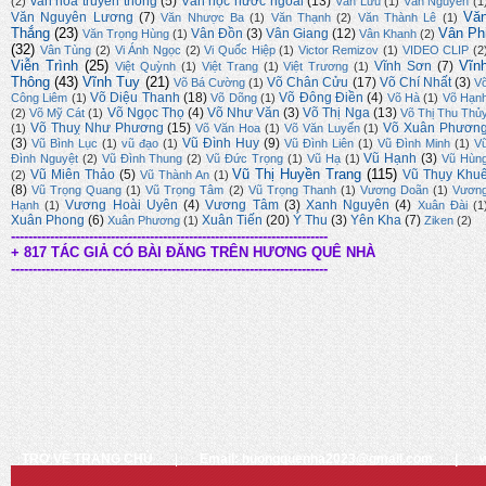
văn hóa truyền thống
(5)
Văn học nước ngoài
(13)
(2)
Văn Lưu
(1)
Văn Nguyên
(1
Vă
Văn Nguyên Lương
(7)
Văn Nhược Ba
(1)
Văn Thạnh
(2)
Văn Thành Lê
(1)
Thắng
(23)
Vân Ph
Vân Đồn
(3)
Vân Giang
(12)
Văn Trọng Hùng
(1)
Vân Khanh
(2)
(32)
Vân Tùng
(2)
Vi Ánh Ngọc
(2)
Vi Quốc Hiệp
(1)
Victor Remizov
(1)
VIDEO CLIP
(2
Viễn Trình
(25)
Vĩn
Vĩnh Sơn
(7)
Việt Quỳnh
(1)
Việt Trang
(1)
Việt Trương
(1)
Thông
(43)
Vĩnh Tuy
(21)
Võ Chân Cửu
(17)
Võ Chí Nhất
(3)
Võ Bá Cường
(1)
V
Võ Diệu Thanh
(18)
Võ Đông Điền
(4)
Công Liêm
(1)
Võ Dõng
(1)
Võ Hà
(1)
Võ Hạn
Võ Ngọc Thọ
(4)
Võ Như Văn
(3)
Võ Thị Nga
(13)
(2)
Võ Mỹ Cát
(1)
Võ Thị Thu Thủ
Võ Thuỵ Như Phương
(15)
Võ Xuân Phươn
(1)
Võ Văn Hoa
(1)
Võ Văn Luyến
(1)
(3)
Vũ Đình Huy
(9)
Vũ Bình Lục
(1)
vũ đạo
(1)
Vũ Đình Liên
(1)
Vũ Đình Minh
(1)
V
Vũ Hạnh
(3)
Đình Nguyệt
(2)
Vũ Đình Thung
(2)
Vũ Đức Trọng
(1)
Vũ Hạ
(1)
Vũ Hùn
Vũ Thị Huyền Trang
(115)
Vũ Miên Thảo
(5)
Vũ Thụy Khu
(2)
Vũ Thành An
(1)
(8)
Vũ Trọng Quang
(1)
Vũ Trọng Tâm
(2)
Vũ Trọng Thanh
(1)
Vương Doãn
(1)
Vươn
Vương Hoài Uyên
(4)
Vương Tâm
(3)
Xanh Nguyên
(4)
Hạnh
(1)
Xuân Đài
(1
Xuân Phong
(6)
Xuân Tiến
(20)
Ý Thu
(3)
Yên Kha
(7)
Xuân Phương
(1)
Ziken
(2)
-------------------------------------------------------------------------
+ 817 TÁC GIẢ CÓ BÀI ĐĂNG TRÊN HƯƠNG QUÊ NHÀ
-------------------------------------------------------------------------
TRỞ VỀ TRANG CHỦ
|
Email: huongquenha2023@gmail.com
|