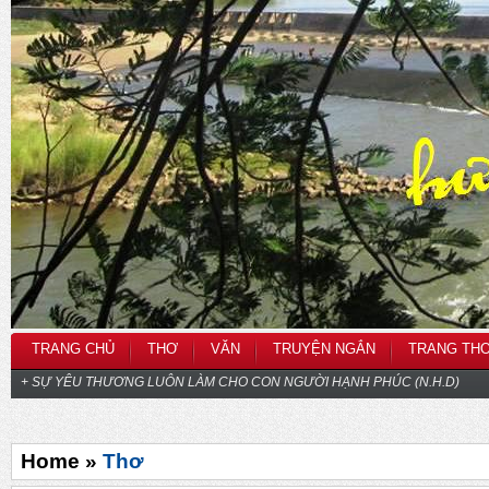
TRANG CHỦ
THƠ
VĂN
TRUYỆN NGẮN
TRANG TH
+ SỰ YÊU THƯƠNG LUÔN LÀM CHO CON NGƯỜI HẠNH PHÚC (N.H.D)
Home »
Thơ