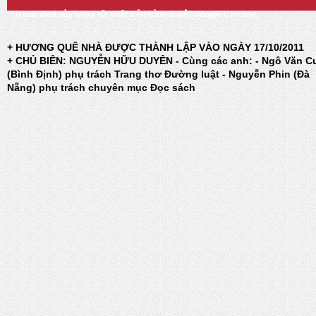
Trang Web này chạy tốt nhất trên trình duyệt Google Chrome
+ HƯƠNG QUÊ NHÀ ĐƯỢC THÀNH LẬP VÀO NGÀY 17/10/2011
+ CHỦ BIÊN: NGUYỄN HỮU DUYÊN - Cùng các anh: - Ngô Văn C
(Bình Định) phụ trách Trang thơ Đường luật - Nguyễn Phin (Đà
Nẵng) phụ trách chuyên mục Đọc sách