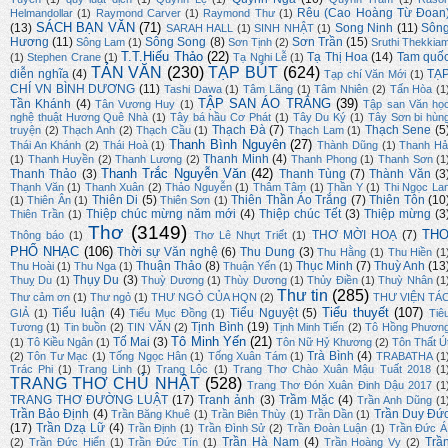
Rêu (Cao Hoàng Từ Đoan
Helmandollar
(1)
Raymond Carver
(1)
Raymond Thư
(1)
SÁCH BẠN VĂN
(71)
(13)
Song Ninh
(11)
Sôn
SARAH HALL
(1)
SINH NHẬT
(1)
Hương
(11)
Sông Song
(8)
Sơn Trần
(15)
Sông Lam
(1)
Sơn Tịnh
(2)
Sruthi Thekkia
T.T.Hiếu Thảo
(22)
Tạ Thị Hoa
(14)
Tam quố
(1)
Stephen Crane
(1)
Tạ Nghi Lễ
(1)
TẢN VĂN
(230)
TẠP BÚT
(624)
diễn nghĩa
(4)
TẠ
Tạp chí Văn Mới
(1)
CHÍ VN BÌNH DƯƠNG
(11)
Tashi Dawa
(1)
Tâm Lãng
(1)
Tâm Nhiên
(2)
Tấn Hòa
(1
TẬP SAN ÁO TRẮNG
(39)
Tần Khánh
(4)
Tân Vương Huy
(1)
Tập san Văn họ
nghệ thuật Hương Quê Nhà
(1)
Tây bá hầu Cơ Phát
(1)
Tây Du Ký
(1)
Tây Sơn bi hùn
Thạch Đà
(7)
Thạch Sene
(5
truyện
(2)
Thạch Anh
(2)
Thạch Cầu
(1)
Thạch Lam
(1)
Thanh Bình Nguyên
(27)
Thái An Khánh
(2)
Thái Hoà
(1)
Thành Dũng
(1)
Thanh Hả
Thanh Minh
(4)
(1)
Thanh Huyền
(2)
Thanh Lương
(2)
Thanh Phong
(1)
Thanh Sơn
(1
Thanh Trắc Nguyễn Văn
(42)
Thanh Thảo
(3)
Thanh Tùng
(7)
Thành Văn
(3
Thạnh Văn
(1)
Thanh Xuân
(2)
Thảo Nguyễn
(1)
Thâm Tâm
(1)
Thần Y
(1)
Thi Ngọc La
Thiên Di
(5)
Thiên Thần Áo Trắng
(7)
Thiên Tôn
(10
(1)
Thiên Ân
(1)
Thiên Sơn
(1)
Thiệp chúc mừng năm mới
(4)
Thiệp chúc Tết
(3)
Thiệp mừng
(3
Thiên Trần
(1)
Thơ
(3149)
TH
THƠ MỜI HOẠ
(7)
Thông báo
(1)
Thơ Lê Nhựt Triết
(1)
PHỔ NHẠC
(106)
Thời sự Văn nghệ
(6)
Thu Dung
(3)
Thu Hằng
(1)
Thu Hiền
(1
Thuận Thảo
(8)
Thục Minh
(7)
Thuỳ Anh
(13
Thu Hoài
(1)
Thu Nga
(1)
Thuận Yến
(1)
Thụy Du
(3)
Thuỵ Du
(1)
Thuỳ Dương
(1)
Thùy Dương
(1)
Thủy Điền
(1)
Thuỳ Nhân
(1
Thư tin
(285)
Thư cảm ơn
(1)
Thư ngỏ
(1)
THƯ NGỎ CỦA HQN
(2)
THƯ VIỆN TÁ
Tiểu thuyết
(107)
Tiểu luận
(4)
Tiểu Nguyệt
(5)
GIẢ
(1)
Tiểu Mục Đồng
(1)
Tiê
Tịnh Bình
(19)
Tương
(1)
Tin buồn
(2)
TIN VĂN
(2)
Tịnh Minh Tiến
(2)
Tô Hồng Phươn
Tô Minh Yến
(21)
Tố Mai
(3)
(1)
Tô Kiều Ngân
(1)
Tôn Nữ Hỷ Khương
(2)
Tôn Thất Ú
Trà Bình
(4)
(2)
Tôn Tư Mạc
(1)
Tống Ngọc Hân
(1)
Tống Xuân Tám
(1)
TRABATHA
(1
Trác Phi
(1)
Trang Linh
(1)
Trang Lộc
(1)
Trang Thơ Chào Xuân Mậu Tuất 2018
(1
TRANG THƠ CHỦ NHẬT
(528)
Trang Thơ Đón Xuân Đinh Dậu 2017
(1
TRANG THƠ ĐƯỜNG LUẬT
(17)
Tranh ảnh
(3)
Trầm Mặc
(4)
Trần Anh Dũng
(1
Trần Bảo Định
(4)
Trần Duy Đứ
Trần Băng Khuê
(1)
Trần Biên Thùy
(1)
Trần Dần
(1)
(17)
Trần Dzạ Lữ
(4)
Trần Định
(1)
Trần Đình Sử
(2)
Trần Đoàn Luận
(1)
Trần Đức Á
Trần Hà Nam
(4)
Trầ
(2)
Trần Đức Hiển
(1)
Trần Đức Tín
(1)
Trần Hoàng Vy
(2)