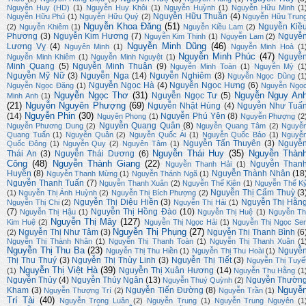
Nguyễn Huy (HD)
(1)
Nguyễn Huy Khôi
(1)
Nguyễn Huỳnh
(1)
Nguyễn Hữu Minh
(1
Nguyễn Hữu Thuần
(4)
Nguyễn Hữu Phú
(1)
Nguyễn Hữu Quý
(2)
Nguyễn Hữu Trun
Nguyễn Khoa Đăng
(51)
Nguyễn Kiề
(2)
Nguyễn Khiêm
(1)
Nguyễn Kiều Lam
(2)
Phương
(3)
Nguyễn Kim Hương
(7)
Nguyễ
Nguyễn Kim Thịnh
(1)
Nguyễn Lam
(2)
Nguyễn Minh Dũng
(46)
Lương Vỵ
(4)
Nguyên Minh
(1)
Nguyễn Minh Hoà
(1
Nguyễn Minh Phúc
(47)
Nguyễ
Nguyễn Minh Khiêm
(1)
Nguyễn Minh Nguyệt
(1)
Minh Quang
(5)
Nguyễn Minh Thuận
(9)
Nguyễn Minh Toàn
(1)
Nguyễn Mỳ
(1
Nguyễn Mỹ Nữ
(3)
Nguyễn Nga
(14)
Nguyễn Nghiêm
(3)
Nguyễn Ngọc Dũng
(1
Nguyễn Ngọc Hà
(4)
Nguyễn Ngọc Hưng
(6)
Nguyễn Ngọc Đặng
(1)
Nguyễn Ngọ
Nguyễn Ngọc Thơ
(31)
Nguyễn Nguy An
Nguyễn Ngọc Tư
(5)
Minh Anh
(1)
(21)
Nguyễn Nguyên Phượng
(69)
Nguyễn Nhật Hùng
(4)
Nguyễn Như Tuấ
Nguyễn Phin
(30)
(14)
Nguyễn Phú Yên
(8)
Nguyên Phong
(1)
Nguyễn Phượng
(2
Nguyễn Quang Quân
(8)
Nguyễn Phương Dung
(2)
Nguyễn Quang Tâm
(2)
Nguyễ
Quang Tuấn
(1)
Nguyễn Quân
(2)
Nguyễn Quốc Ái
(1)
Nguyễn Quốc Bảo
(1)
Nguyễ
Nguyễn Tấn Thuyên
(3)
Nguyễ
Quốc Đông
(1)
Nguyễn Quy
(2)
Nguyên Tâm
(1)
Nguyễn Thái Huy
(35)
Nguyễn Thàn
Thái An
(3)
Nguyễn Thái Dương
(6)
Công
(48)
Nguyễn Thành Giang
(22)
Nguyễn Than
Nguyễn Thanh Hải
(1)
Huyền
(8)
Nguyễn Thành Nhân
(18
Nguyễn Thanh Mừng
(1)
Nguyễn Thánh Ngã
(1)
Nguyễn Thanh Tuấn
(7)
Nguyễn Thanh Xuân
(2)
Nguyễn Thế Kiên
(1)
Nguyễn Thế K
Nguyễn Thị Cẩm Thuỳ
(3
(1)
Nguyễn Thị Ánh Huỳnh
(2)
Nguyễn Thị Bích Phượng
(2)
Nguyễn Thị Diệu Hiền
(3)
Nguyễn Thị Hằn
Nguyễn Thị Chi
(2)
Nguyễn Thị Hải
(1)
(7)
Nguyễn Thị Hồng Đào
(10)
Nguyễn Thị Hậu
(1)
Nguyễn Thị Huệ
(1)
Nguyễn Th
Nguyễn Thị Mây
(127)
Kim Huệ
(2)
Nguyễn Thị Ngọc Hải
(1)
Nguyễn Thị Ngọc Se
Nguyễn Thị Phụng
(27)
Nguyễn Thị Như Tâm
(3)
Nguyễn Thị Thanh Bình
(6
(2)
Nguyễn Thị Thành Nhân
(1)
Nguyễn Thị Thanh Toàn
(1)
Nguyễn Thị Thanh Xuân
(1
Nguyễn Thị Thu Ba
(23)
Nguyễ
Nguyễn Thị Thu Hiền
(1)
Nguyễn Thị Thu Hoài
(1)
Thị Thu Thuý
(3)
Nguyễn Thị Thùy Linh
(3)
Nguyễn Thị Tiết
(3)
Nguyễn Thị Tuyế
Nguyễn Thị Việt Hà
(39)
Nguyễn Thị Xuân Hương
(14)
(1)
Nguyễn Thu Hằng
(1
Nguyễn Thủy
(4)
Nguyễn Thúy Ngân
(13)
Nguyễn Thườn
Nguyễn Thuý Quỳnh
(2)
Nguyễ
Kham
(3)
Nguyễn Tiến Đường
(8)
Nguyễn Thượng Trí
(2)
Nguyễn Trần
(1)
Trí Tài
(40)
Nguyễn Trọng Luân
(2)
Nguyễn Trung
(1)
Nguyễn Trung Nguyên
(1