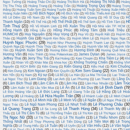
Hoàng Thị Nhã
(8)
Ngọc Tường
(1)
Hoàng Thảo Chi
(1)
Hoàng Thị Bích Hà
(1)
Hoàn
Hoàng Trọng Quý
(9)
Thị Thu Thủy
(2)
Hoàng Trang
(1)
Hoàng Trần
(1)
Hoàng Trọn
thắng
(1)
Hoàng Tuấn Sơn
(1)
Hoàng Tuyên
(2)
Hoàng Vũ Thuật
(1)
Hoàng Xuân Hiến
(1
Hồ Bích Ngọc
(4)
Hoàng Xuân Niên
(1)
Hồ Bích Vân
(2)
Hồ Đắc Thiếu Anh
(1)
Hồ Hải
(2
H
Hồ Lê Diêm
(1)
Hồ Nam
(1)
Hồ Ngọc Diệp
(1)
Hồ Nhật Quang
(1)
Hồ Sĩ Duy
(1)
H
Thanh Ngân
(10)
Hồ Thế Phất
(3)
Hồ Thế Hà
(2)
Hồ Thế Sinh
(1)
Hồ Tĩnh Tâm
(1)
Tịnh Thuỷ
(21)
Hồ Xuân Thu
(3)
Hồ Vũ Khánh Linh
(1)
Hội Nhà văn TP. HCM
(1
Hồng Hạnh
(3)
Hồng Phúc
(8)
Hồng Tâm
(10)
Huệ Triệu
(3
Hồng Liễu
(1)
HUMICHI
(5)
Huy Nguyên
(15)
Huy Vọng
(17)
Huy Vũ
(1)
Huyết Kiệt
(1)
Huỳnh D
Huỳnh Gia
(18)
Thảo
(1)
Huỳnh Kim Bửu
(1)
Huỳnh Minh Lệ
(2)
Huỳnh Ngọc Nga
(1
Huỳnh Ngọc Phước
(29)
Huỳnh Như Phương
(1)
Huỳnh Thanh Lan
(1)
Huỳnh Th
Quỳnh Nga
(1)
Huỳnh Thúy Thúy
(1)
Huỳnh Văn Diệu
(1)
Huỳnh Văn Mỹ
(1)
Huỳnh Vă
Huỳnh Xuân Sơn
(3)
Hương Đình
(4)
Yên
(1)
Hương Đêm
(1)
Hương Quê Nhà
(1
Hương Văn
(6)
James Dylan
(4)
Hửu Thỉnh
(1)
Irina Polianxkaia
(1)
James Joyce
(1
Jeffrey Thai
(9)
Jerry Thu Trà
(7)
Kha Tiệm Ly
(4)
Kai Hoàng
(1)
Kate Chopin
(1)
Kh
Khổng Trường Chiến
(3)
Xuân
(1)
Khán Võ
(2)
Khảo Mai
(1)
khoa học
(1)
Khổng Vĩn
Kiến Giang
(12)
Kim Chuôn
Nguyên
(1)
KỊCH BẢN
(1)
Kiên Giang
(1)
Kiều Huệ
(1)
Kim Sơn Giang
(22)
(4)
Kim Ngoan
(15)
Kim Tiết
(10
Kim Dung
(2)
Kim Quyên
(1)
Ký sự
(14)
Kim Yến
(1)
Kỳ Nam
(2)
Lã Bố
(1)
La Hán
(1)
La Mai Thi Gia
(1)
Lạc Thảo
(1
Lam Giang
(3)
Lãng D
Lại Ngọc Thư
(1)
Lan Anh
(1)
Lan Phương
(1)
Lan Thanh
(1)
Lâm Trú
(6)
Lâm Bích Thuỷ
(8)
Lâm Cẩm Ái
(3)
Lâm Hạ
(11)
Lâm Huy Nhuận
(1)
(30)
Lê Đình Danh
(79
Lê Ân
(5)
Lê Bá Duy
(9)
Lâm Xuân Vi
(1)
Lâu Văn Mua
(1)
Lê Đức Lang
(13)
Lệ Hằng
(3)
Lê Hoà
Lê Đức Hoàng Vân
(1)
Lê Giang Trần
(1)
Lê Hứa Huyền Trân
(39)
Lương
(4)
Lê Hoàng
(2)
Lê Khánh Luận
(1)
Lê Minh Chán
Lê Minh Hải
(3)
Lê Minh Vũ
(3)
Lê Ngân
(3)
(1)
Lê Minh Dung
(2)
Lê Ngọc Phái
(1)
L
Lê Phương Châu
(30
Lê Ngũ Nam Phong
(11)
Lê Nhựt Triết
(8)
Ngọc Trác
(1)
Lê Quang Trạng
(23)
Lê Thanh Hùng
(34)
Lê Thanh My
(8)
Lê Sa Long
(2)
L
L
Lê Thị Cẩm Tú
(6)
Thấu
(1)
Lê Thị Hồng Thắm
(1)
Lê Thị Kim
(1)
Lê Thị Ngọc Lệ
(1)
Thị Ngọc Nữ
(33)
Lê Thị Xuyên
(13)
Lê Thiếu Nhơn
(15)
L
Lê Thị Thu Hiền
(1)
Thống Nhất
(6)
Lê Tiến Mợi
(6)
Lê Trọn
Lê Thụy Phương
(2)
Lê Tiến Dũng
(1)
Nghĩa
(3)
Lê Tuân
(4)
Lê Văn Hiếu
(12)
Lê Văn Ngă
Lê Trung Hiếu
(1)
Lê Uyên
(1)
(3)
Lê Vinh
(4)
Linh Lan
(7)
Lin
Lê Vi Thuỷ
(1)
Lê Xuân Tiến
(1)
Lindsay Polak
(1)