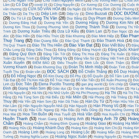
Chu Ngạn Thư
(10)
Chu Trầm Nguyên Minh
(16)
(2)
Chu Vương Miện
(1)
Chúa Sơ
Cỏ Dại
(7)
Lâm
(1)
covid 19
(1)
Công Nguyễn
(1)
Cơ Xương
(1)
Cúc Dương
(1)
Cuộc th
CỬA SỔ VĂN HÓA
(6)
văn chương
(1)
Dạ Ngân
(1)
Dã Phong Bình
(2)
Dã Phương
(1
DỌC ĐƯỜN
Diệp Linh
(18)
Dino Buzzati
(3)
Dạ Thảo
(2)
Dạ Thy
(1)
Diệp Uy
(1)
(29)
Dung Thị Vân
(28)
Duy Phạm
(6)
Du Tử Lê
(1)
Duy Bằng
(1)
Dương Diệu Min
Dương Hằng
(7)
Dương Kim Nhi
(4
(1)
Dương Đăng Huệ
(1)
Dương Hải Yến
(2)
Dương Thành Thái
(3)
Dương Kim Thoa
(1)
Dương Phương Vinh
(1)
Dương Thị Yế
Dương Xuân Triều
(6)
Dzạ Lữ Kiều
(6)
Đàm Lan
(17)
Trinh
(2)
Đan Ngọc
(2)
đạ
Đào Phạ
đức
(2)
Đào Hiền
(2)
Đào Hữu Thức
(2)
Đào Khương
(2)
Đào Minh Hiệp
(2)
Thuỳ Trang
(82)
Đào Thanh Hoà
(14)
Đào Quang Bắc
(1)
Đào Quý Thạnh
(1)
Đà
Đào Văn Đạt
(31)
Đào Thị Thu Hiền
(3)
Đào Viết Bửu
(7)
Thị Quý Thanh
(1)
Đặn
Đặng Quốc Khán
Châu Long
(1)
Đặng Diệu Thoa
(1)
Đăng Đăng
(1)
Đăng Huỳnh
(1)
(8)
Đặng Quý Địch
(3)
Đặng Tấn Tới
(2)
Đặng Thị Hoa
(2)
Đặng Thị Xuân
(1)
Đặn
Đặng Tường Vy
(3)
Đặn
Toán
(1)
Đăng Trình
(1)
Đặng Văn Sử
(1)
Đặng Việt Trinh
(1)
Xuân Xuyến
(9)
Đin
ĐIỂM BÁO
(2)
Điêu Thuyền
(1)
Đinh Lốc
(2)
Đình Thậm
(1)
Vương Khanh
(4)
Đoàn Thị Minh Hiệp
(4)
Đoàn Khương Duy
(1)
Đoàn Tình
(1)
Đoà
ĐỌC SÁCH
(30)
Đỗ Chiến Thắng
(6)
Đỗ Duy Hoàn
Tuyết Thu
(1)
Đoản văn
(1)
(15)
Đỗ Hồng Ngọc
(5)
Đỗ KIm Dung
(1)
Đỗ Phu
(1)
Đỗ Quyên
(2)
Đỗ Tâm Linh
(1)
Đ
Tấn Đạt
(2)
Đỗ Thị Kim Hải
(2)
Đỗ Trúc Hàn
(1)
Đỗ Văn Tiến
(1)
Đỗ Xuân Phương
(1)
Đứ
Đức Tiên
(3)
Elena Pucillo Truong
(6)
Gian
Linh
(1)
gan jing world
(1)
Ghi chép
(2)
Đình
(8)
Giang Hiền Sơn
(6)
Giáo dục
(1)
Guy de Maupassant
(1)
Hà Đoàn
(2)
Hạ L
Hạ Thi
(3)
(1)
Hà Nguyên
(2)
Hà Nhi
(1)
Hà Nhữ Uyên
(2)
Hà Phi Phượng
(1)
Hà Thị Th
Hải Miên
(3)
Hả
Hằng
(1)
Hà Tùng Sơn
(1)
Hải Điểu
(1)
Hải Phong
(2)
Hải Thăng
(1)
Thuỵ
(6)
Hàn Du Tử
(17)
Hải Yến
(2)
Hàm Sơn
(1)
Hàn Dã Thảo
(2)
Hàn Hữu Yên
(1
Hàn Phong Vũ
(19)
Hàn Lâm
(1)
Hãn Nguyên Nguyễn Nhã
(1)
Hàn Nguyệt
(1)
Hàn Tí
(1)
Hạng Vũ
(1)
Hậu Cốc Ngang
(1)
Hậu Đậu
(1)
Hiếu Dũng
(1)
Hoa Hướng Dương
(1
Hoà
Hoa Tím Buồn
(4)
Hoà Văn
(10)
Hoa Mai
(2)
Hoa Tuyết
(2)
Hoa Xuyến Chi
(1)
Huyền Thanh
(53)
Hoàng Anh 79
(26)
Hoàn
Hoàng Anh
(6)
Hoan Giang
(1)
Chẩm
(53)
Hoàng Giao
(4)
Hoàng Hạ Miê
Hoàng Chẫm
(1)
Hoàng Đình Quang
(2)
(6)
Hoàng Khánh Duy
(5)
Hoàng Hữu
(1)
Hoàng Kim
(1)
Hoàng Kim Chi
(1)
Hoàng Ki
Hoàng Linh
(6)
Hoàng Lộc
(8)
Oanh
(2)
Hoàng Long
(2)
Hoàng Mẫn
(1)
Hoàng Min
Hoàng Ngọc Xuân
(4)
Tường
(2)
Hoàng Nghĩa Lược
(1)
Hoàng Nguyên
(1)
Hoàng Ph