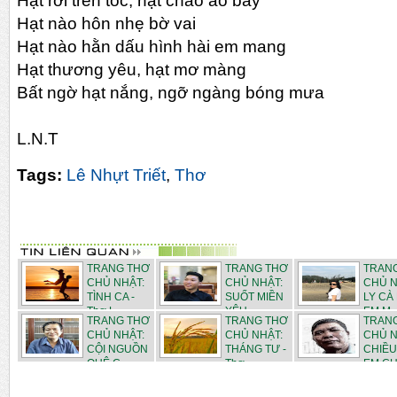
Hạt rơi trên tóc, hạt chào áo bay
Hạt nào hôn nhẹ bờ vai
Hạt nào hằn dấu hình hài em mang
Hạt thương yêu, hạt mơ màng
Bất ngờ hạt nắng, ngỡ ngàng bóng mưa
L.N.T
Tags:
Lê Nhựt Triết
,
Thơ
TRANG THƠ
TRANG THƠ
TRAN
CHỦ NHẬT:
CHỦ NHẬT:
CHỦ N
TÌNH CA -
SUỐT MIỀN
LY CÀ
Thơ L...
YÊU -...
EM M..
TRANG THƠ
TRANG THƠ
TRAN
CHỦ NHẬT:
CHỦ NHẬT:
CHỦ N
CỘI NGUỒN
THÁNG TƯ -
CHIỀU
QUÊ C...
Thơ ...
EM CHI