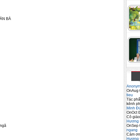
ÀN BÀ
Anony
OnAug 
tieu
Tác phẩ
kênh ph
Minh Đ
OnOct 0
Cô giáo
Hương 
OnSep 
 ngã
ngang
Cảm ơn 
Hương 