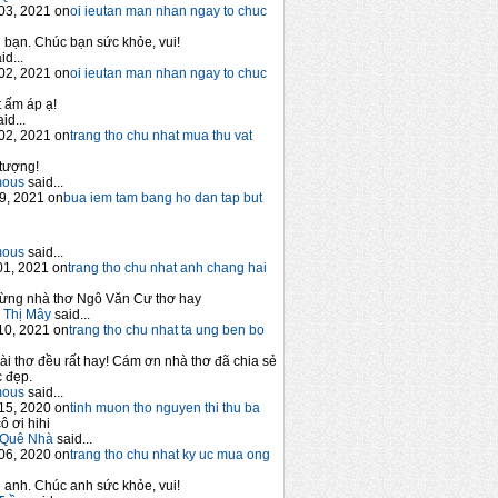
03, 2021 on
oi ieutan man nhan ngay to chuc
bạn. Chúc bạn sức khỏe, vui!
id...
02, 2021 on
oi ieutan man nhan ngay to chuc
 ấm áp ạ!
id...
02, 2021 on
trang tho chu nhat mua thu vat
tượng!
mous
said...
9, 2021 on
bua iem tam bang ho dan tap but
mous
said...
1, 2021 on
trang tho chu nhat anh chang hai
ừng nhà thơ Ngô Văn Cư thơ hay
 Thị Mây
said...
10, 2021 on
trang tho chu nhat ta ung ben bo
ài thơ đều rất hay! Cám ơn nhà thơ đã chia sẻ
 đẹp.
mous
said...
15, 2020 on
tinh muon tho nguyen thi thu ba
ô ơi hihi
Quê Nhà
said...
06, 2020 on
trang tho chu nhat ky uc mua ong
anh. Chúc anh sức khỏe, vui!