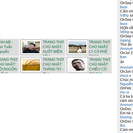
OnSep 
buoi
Cẩm ơn 
Vđhp
sa
OnSep 
buoi
HQN rất
VĐhp
sa
OnSep 
ngang
ÌNH MẸ -
TRANG THƠ
TRANG THƠ
Thơ ấn 
hơ Tuấn
CHỦ NHẬT:
CHỦ NHẬT:
Anony
guyễn
SUỐT MIỀN
LY CÀ PHÊ
OnJul 2
YÊU -...
EM M...
tran
RANG THƠ
TRANG THƠ
TRANG THƠ
👍
HỦ NHẬT:
CHỦ NHẬT:
CHỦ NHẬT:
Anony
ỘI NGUỒN
THÁNG TƯ -
CHIỀU CÓ
OnJun 0
Ê C...
Thơ ...
EM CHI...
muoi e
Chúc m
Nguyễn
OnFeb 
mo oi
Cả ba b
cảm xúc
Anony
OnDec 
Em nè c
Hương 
OnDec 
tho
Cảm ơn 