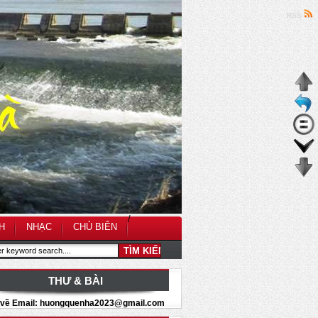
RSS
/
H
NHẠC
CHỦ BIÊN
THƯ & BÀI
i về Email: huongquenha2023@gmail.com