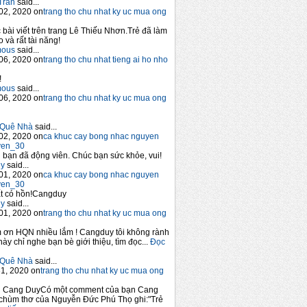
Trần
said...
02, 2020 on
trang tho chu nhat ky uc mua ong
 bài viết trên trang Lê Thiếu Nhơn.Trẻ đã làm
 và rất tài năng!
mous
said...
06, 2020 on
trang tho chu nhat tieng ai ho nho
!
mous
said...
06, 2020 on
trang tho chu nhat ky uc mua ong
Quê Nhà
said...
02, 2020 on
ca khuc cay bong nhac nguyen
yen_30
bạn đã động viên. Chúc bạn sức khỏe, vui!
y
said...
01, 2020 on
ca khuc cay bong nhac nguyen
yen_30
t có hồn!Cangduy
y
said...
01, 2020 on
trang tho chu nhat ky uc mua ong
 ơn HQN nhiều lắm ! Cangduy tôi không rành
này chỉ nghe bạn bè giới thiệu, tìm đọc...
Đọc
Quê Nhà
said...
1, 2020 on
trang tho chu nhat ky uc mua ong
n Cang DuyCó một comment của bạn Cang
chùm thơ của Nguyễn Đức Phú Thọ ghi:"Trẻ