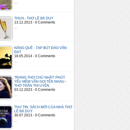
…
THƯA - THƠ LÊ BÁ DUY
13.12.2013 - 0 Comments
…
NẮNG QUÊ - TẠP BÚT ĐÀO VĂN
ĐẠT
18.05.2014 - 0 Comments
…
TRANG THƠ CHỦ NHẬT: PHÚT
YẾU MỀM VẪN GỌI TÊN NHAU -
THƠ TRẦN THỊ UYÊN
03.12.2023 - 0 Comments
…
THƯ TIN: SÁCH MỚI CỦA NHÀ THƠ
LÊ BÁ DUY
30.07.2013 - 0 Comments
…