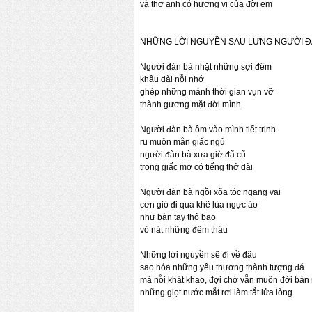
và thơ anh có hương vị của đời em
NHỮNG LỜI NGUYỀN SAU LƯNG NGƯỜI Đ
Người đàn bà nhặt những sợi đêm
khâu dài nỗi nhớ
ghép những mảnh thời gian vụn vỡ
thành gương mặt đời mình
Người đàn bà ôm vào mình tiết trinh
ru muộn mằn giấc ngủ
người đàn bà xưa giờ đã cũ
trong giấc mơ có tiếng thở dài
Người đàn bà ngồi xõa tóc ngang vai
cơn gió đi qua khẽ lùa ngực áo
như bàn tay thô bạo
vò nát những đêm thâu
Những lời nguyền sẽ đi về đâu
sao hóa những yêu thương thành tượng đá
mà nỗi khát khao, đợi chờ vẫn muôn đời bản
những giọt nước mắt rơi làm tắt lửa lòng