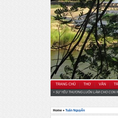
TRANG CHỦ
THƠ
VĂN
T
+ SỰ YÊU THƯƠNG LUÔN LÀM CHO CON N
Home »
Tuấn Nguyễn