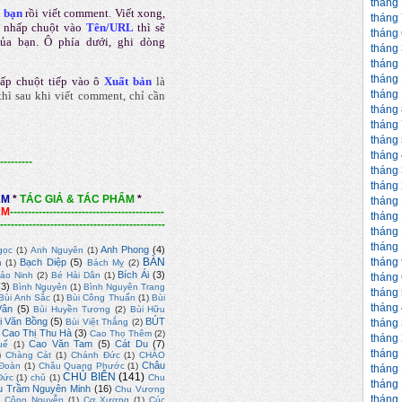
tháng
a bạn
rồi viết comment
.
Viết xong,
tháng
 nhấp chuột vào
Tên/URL
thì sẽ
tháng
của bạn. Ô phía dưới, ghi dòng
tháng
tháng
tháng
ấp chuột tiếp vào ô
Xuất bản
là
tháng
hì sau khi viết comment, chỉ cần
tháng
tháng
tháng
tháng
---------
tháng
tháng
ẨM
*
TÁC GIẢ & TÁC PHẨM
*
tháng
ẨM
-------------------------------------------
tháng
----------------------------------------------
tháng
tháng
Anh Phong
(4)
gọc
(1)
Anh Nguyên
(1)
tháng
BÀN
Bạch Diệp
(5)
n
(1)
Bách Mỵ
(2)
Bích Ái
(3)
ảo Ninh
(2)
Bé Hải Dân
(1)
tháng
(3)
Bình Nguyên
(1)
Bình Nguyên Trang
tháng
Bùi Anh Sắc
(1)
Bùi Công Thuấn
(1)
Bùi
tháng
Vân
(5)
Bùi Huyền Tương
(2)
Bùi Hữu
i Văn Bồng
(5)
BÚT
tháng
Bùi Việt Thắng
(2)
Cao Thị Thu Hà
(3)
Cao Thọ Thêm
(2)
tháng
Cao Văn Tam
(5)
Cát Du
(7)
uế
(1)
tháng
)
Chàng Cát
(1)
Chánh Đức
(1)
CHÀO
Châu
Đoàn
(1)
Châu Quang Phước
(1)
tháng
CHỦ BIÊN
(141)
Đức
(1)
chủ
(1)
Chu
tháng
u Trầm Nguyên Minh
(16)
Chu Vương
tháng
)
Công Nguyễn
(1)
Cơ Xương
(1)
Cúc