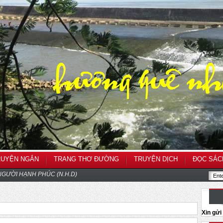
RUYỆN NGẮN
TRANG THƠ ĐƯỜNG
TRUYỆN DỊCH
ĐỌC SÁC
GƯỜI HẠNH PHÚC (N.H.D)
Xin gử