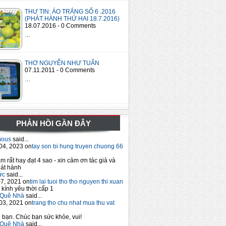
THƯ TIN: ÁO TRẮNG SỐ 6 .2016
(PHÁT HÀNH THỨ HAI 18.7.2016)
18.07.2016 - 0 Comments
…
THƠ NGUYỄN NHƯ TUẤN
07.11.2011 - 0 Comments
…
PHẢN HỒI GẦN ĐÂY
mous
said...
04, 2023 on
tay son bi hung truyen chuong 66
m rất hay đạt 4 sao - xin cảm ơn tác giả và
át hành
ức
said...
7, 2021 on
tim lai tuoi tho tho nguyen thi xuan
 kính yêu thời cấp 1
Quê Nhà
said...
03, 2021 on
trang tho chu nhat mua thu vat
bạn. Chúc bạn sức khỏe, vui!
Quê Nhà
said...