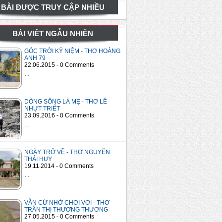
BÀI ĐƯỢC TRUY CẬP NHIỀU
BÀI VIẾT NGẪU NHIÊN
GÓC TRỜI KỶ NIỆM - THƠ HOÀNG
ANH 79
22.06.2015 - 0 Comments
…
DÒNG SÔNG LÀ MẸ - THƠ LÊ
NHỰT TRIẾT
23.09.2016 - 0 Comments
…
NGÀY TRỞ VỀ - THƠ NGUYỄN
THÁI HUY
19.11.2014 - 0 Comments
…
VẪN CỨ NHỚ CHƠI VƠI - THƠ
TRẦN THỊ THƯƠNG THƯƠNG
27.05.2015 - 0 Comments