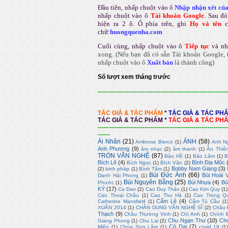
Đầu tiên, nhấp chuột vào ô
Nhập nhận xét củ
nhấp chuột vào ô
Tài khoản Google
.
Sau đó
hiện ra 2 ô. Ô phía trên, ghi
Họ và tên
chữ:
huongquenha.com
Cuối cùng, nhấp chuột vào ô
Tiếp tục
và nh
xong.
(Nếu bạn đã có sẵn Tài khoản Google, t
nhấp chuột vào ô
Xuất bản
là thành công
)
Số lượt xem tháng trước
----------------------------------------------------------------
TÁC GIẢ & TÁC PHẨM
*
TÁC GIẢ & TÁC PH
TÁC GIẢ & TÁC PHẨM
*
TÁC GIẢ & TÁC PH
----------------------------------------------------------------
------
Ái Nhân
(21)
ẢNH
(58)
Ambrose Bierce
(1)
Anh N
Anh Phương
(9)
âm nhạc
(2)
âm thanh
(1)
Ân Thiê
TRÒN VĂN NGHỆ
(87)
Bảo Hồ
(1)
Bảo Lâm
(1)
B
Bích Lê
(4)
Bình Địa Mộc
Bích Ngọc
(1)
Bích Vân
(2)
Bobby Nam Giang
(3)
(2)
binh pháp
(1)
Bình Tâm
(1)
Bùi Đức Ánh
(66)
Bùi Hoài 
Danh Hải Phong
(1)
Bùi Nguyên Bằng
(25)
Bùi Nhựa
(4)
Bù
Phước
(1)
KÝ
(17)
Ca Dao
(2)
Cao Duy Thảo
(1)
Cao Kim Quy
(1)
Cao Thoại Châu
(1)
Cao Thu Hà
(1)
Cao Trọng Q
Cẩm Lệ
(4)
Catherine Mansfield
(1)
Cẩm Tú Cầu
(1
XUÂN 2014
(1)
CHÂN DUNG VĂN NGHỆ SĨ
(2)
Châu 
Thạch
(9)
Châu Thường Vinh
(1)
Chí Anh
(1)
Chính 
Chu Ngạn Thư
(10)
Ch
Giang Phong
(1)
Chu Lai
(2)
Cỏ Dại
(7)
Miện
(1)
Chúa Sơn Lâm
(1)
covid 19
(1