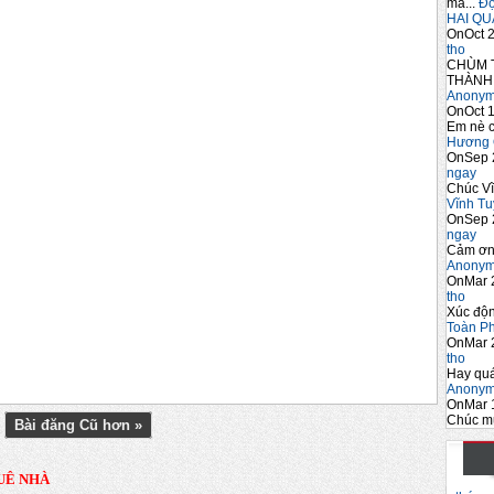
mà...
Đọc
HAI QU
OnOct 2
tho
CHÙM 
THÀNH 
Anony
OnOct 1
Em nè c
Hương 
OnSep 
ngay
Chúc Vĩ
Vĩnh Tu
OnSep 
ngay
Cảm ơn
Anony
OnMar 
tho
Xúc độ
Toàn P
OnMar 
tho
Hay quá
Anony
OnMar 
Chúc m
Bài đăng Cũ hơn »
UÊ NHÀ