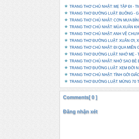
TRANG THƠ CHỦ NHẬT: MẸ TẬP ĐI - Th
TRANG THƠ ĐƯỜNG LUẬT: BUÔNG - GIỮ
TRANG THƠ CHỦ NHẬT: CƠN MƯA BÌNH 
TRANG THƠ CHỦ NHẬT: MÙA XUÂN KHÔ
TRANG THƠ CHỦ NHẬT: ANH VỀ CHƯA?
TRANG THƠ ĐƯỜNG LUẬT: XUÂN ƠI, XUÂN
TRANG THƠ CHỦ NHẬT: ĐI QUA MIỀN G
TRANG THƠ ĐƯỜNG LUẬT: NHỚ MẸ - T
TRANG THƠ CHỦ NHẬT: NHỚ SAO BÈ B
TRANG THƠ ĐƯỜNG LUẬT: XEM ĐỜI NHẸ
TRANG THƠ CHỦ NHẬT: TÌNH GỞI GIẤC 
TRANG THƠ ĐƯỜNG LUẬT: MỪNG 70 TU
Comments[ 0 ]
Đăng nhận xét