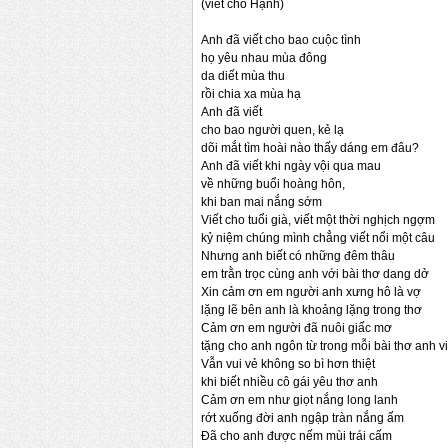
(viết cho Hạnh)
Anh đã viết cho bao cuộc tình
họ yêu nhau mùa đông
da diết mùa thu
rồi chia xa mùa hạ
Anh đã viết
cho bao người quen, kẻ lạ
dõi mắt tìm hoài nào thấy dáng em đâu?
Anh đã viết khi ngày vội qua mau
về những buổi hoàng hôn,
khi ban mai nắng sớm
Viết cho tuổi già, viết một thời nghịch ngợm
kỷ niệm chúng mình chẳng viết nổi một câu
Nhưng anh biết có những đêm thâu
em trằn trọc cùng anh với bài thơ dang dở
Xin cảm ơn em người anh xưng hô là vợ
lặng lẽ bên anh là khoảng lặng trong thơ
Cảm ơn em người đã nuôi giấc mơ
tặng cho anh ngôn từ trong mỗi bài thơ anh vi
Vẫn vui vẻ không so bì hơn thiệt
khi biết nhiều cô gái yêu thơ anh
Cảm ơn em như giọt nắng long lanh
rớt xuống đời anh ngập tràn nắng ấm
Đã cho anh được nếm mùi trái cấm