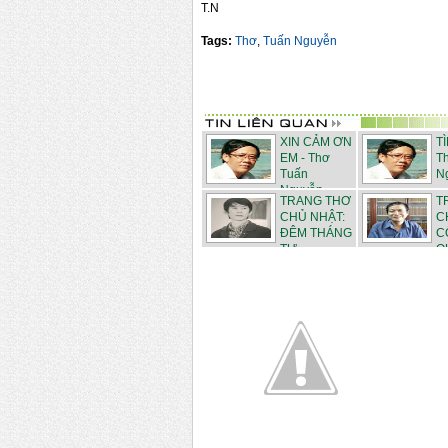
T.N
Tags:
Thơ
,
Tuấn Nguyễn
XIN CẢM ƠN
T
EM - Thơ
T
Tuấn
N
Nguyễn
TRANG THƠ
T
CHỦ NHẬT:
C
ĐÊM THÁNG
C
TƯ - ...
QU