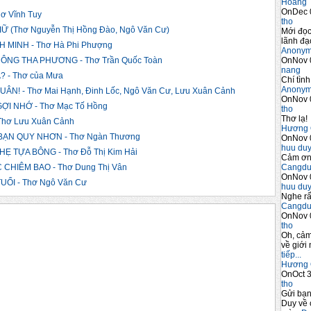
Hoàng 
OnDec 
ơ Vĩnh Tuy
tho
 (Thơ Nguyễn Thị Hồng Đào, Ngô Văn Cư)
Mới đọc
lãnh đạo
MINH - Thơ Hà Phi Phượng
Anony
OnNov 
NG THA PHƯƠNG - Thơ Trần Quốc Toàn
nang
 - Thơ của Mưa
Chí tình
Anony
! - Thơ Mai Hạnh, Đinh Lốc, Ngô Văn Cư, Lưu Xuân Cảnh
OnNov 
ỢI NHỚ - Thơ Mạc Tố Hồng
tho
Thơ lạ!
hơ Lưu Xuân Cảnh
Hương 
ẠN QUY NHƠN - Thơ Ngàn Thương
OnNov 
huu du
 TỰA BÔNG - Thơ Đỗ Thị Kim Hải
Cảm ơn 
Cangdu
CHIÊM BAO - Thơ Dung Thị Vân
OnNov 
ỔI - Thơ Ngô Văn Cư
huu du
Nghe rấ
Cangdu
OnNov 
tho
Oh, cảm
về giới 
tiếp...
Hương 
OnOct 3
tho
Gửi bạ
Duy về 