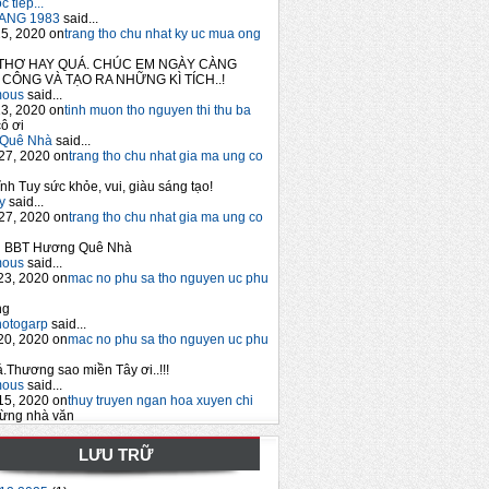
 tiếp...
ANG 1983
said...
5, 2020 on
trang tho chu nhat ky uc mua ong
THƠ HAY QUÁ. CHÚC EM NGÀY CÀNG
CÔNG VÀ TẠO RA NHỮNG KÌ TÍCH..!
mous
said...
3, 2020 on
tinh muon tho nguyen thi thu ba
ô ơi
Quê Nhà
said...
27, 2020 on
trang tho chu nhat gia ma ung co
nh Tuy sức khỏe, vui, giàu sáng tạo!
y
said...
27, 2020 on
trang tho chu nhat gia ma ung co
 BBT Hương Quê Nhà
mous
said...
23, 2020 on
mac no phu sa tho nguyen uc phu
ng
hotogarp
said...
20, 2020 on
mac no phu sa tho nguyen uc phu
.Thương sao miền Tây ơi..!!!
mous
said...
15, 2020 on
thuy truyen ngan hoa xuyen chi
ừng nhà văn
LƯU TRỮ