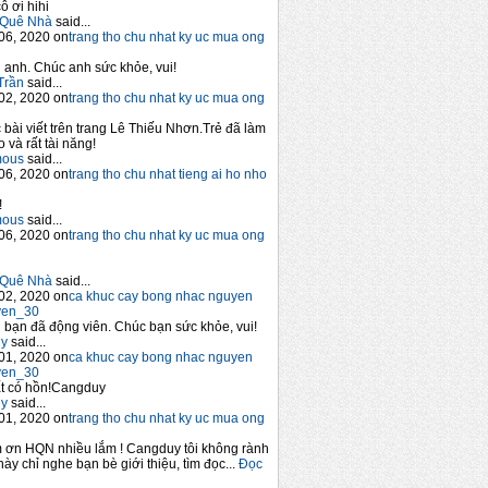
ô ơi hihi
Quê Nhà
said...
06, 2020 on
trang tho chu nhat ky uc mua ong
anh. Chúc anh sức khỏe, vui!
Trần
said...
02, 2020 on
trang tho chu nhat ky uc mua ong
 bài viết trên trang Lê Thiếu Nhơn.Trẻ đã làm
 và rất tài năng!
mous
said...
06, 2020 on
trang tho chu nhat tieng ai ho nho
!
mous
said...
06, 2020 on
trang tho chu nhat ky uc mua ong
Quê Nhà
said...
02, 2020 on
ca khuc cay bong nhac nguyen
yen_30
bạn đã động viên. Chúc bạn sức khỏe, vui!
y
said...
01, 2020 on
ca khuc cay bong nhac nguyen
yen_30
t có hồn!Cangduy
y
said...
01, 2020 on
trang tho chu nhat ky uc mua ong
 ơn HQN nhiều lắm ! Cangduy tôi không rành
này chỉ nghe bạn bè giới thiệu, tìm đọc...
Đọc