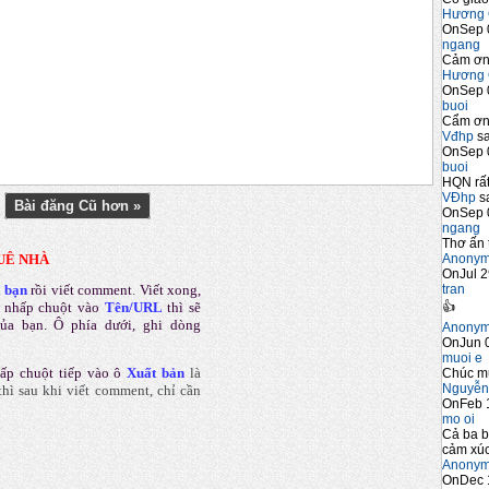
Hương 
OnSep 
ngang
Cảm ơn 
Hương 
OnSep 
buoi
Cẩm ơn 
Vđhp
sa
OnSep 
buoi
HQN rất
VĐhp
sa
Bài đăng Cũ hơn »
OnSep 
ngang
Thơ ấn 
Anony
UÊ NHÀ
OnJul 2
tran
a bạn
rồi viết comment
.
Viết xong,
👍
 nhấp chuột vào
Tên/URL
thì sẽ
của bạn. Ô phía dưới, ghi dòng
Anony
OnJun 0
muoi e
ấp chuột tiếp vào ô
Xuất bản
là
Chúc m
Nguyễn
hì sau khi viết comment, chỉ cần
OnFeb 
mo oi
Cả ba b
cảm xúc
Anony
OnDec 