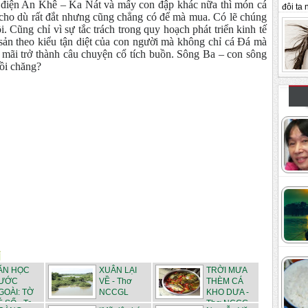
 điện An Khê – Ka Nát và mấy con đập khác nữa thì món cá
đôi ta n
, cho dù rất đắt nhưng cũng chẳng có để mà mua. Có lẽ chúng
i. Cũng chỉ vì sự tắc trá
ch trong quy hoạch phát triển kinh tế
 sản theo kiểu tận diệt của con người mà không chỉ cá Đá mà
i mãi trở thành câu chuyện cổ tích buồn. Sông Ba – con sông
rồi chăng?
ĂN HỌC
XUÂN LẠI
TRỜI MƯA
ƯỚC
VỀ - Thơ
THÈM CÁ
GOÀI: TỜ
NCCGL
KHO DƯA -
 SỐ - Tr...
Thơ NCCG...