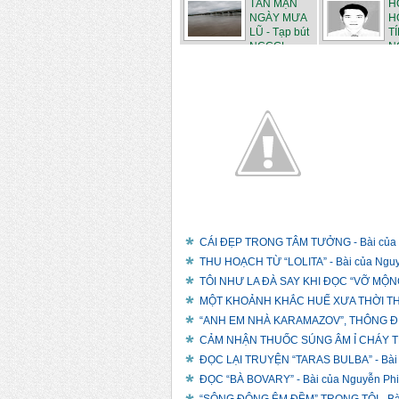
TẢN MẠN
H
NGÀY MƯA
H
LŨ - Tạp bút
TÍ
NCCGL
N
CÁI ĐẸP TRONG TÂM TƯỞNG - Bài của 
THU HOẠCH TỪ “LOLITA” - Bài của Ngu
TÔI NHƯ LA ĐÀ SAY KHI ĐỌC “VỠ MỘNG”
MỘT KHOẢNH KHẮC HUẾ XƯA THỜI THUỘ
“ANH EM NHÀ KARAMAZOV”, THÔNG ĐIỆP
CẢM NHẬN THUỐC SÚNG ÂM Ỉ CHÁY TRO
ĐỌC LẠI TRUYỆN “TARAS BULBA” - Bài 
ĐỌC “BÀ BOVARY” - Bài của Nguyễn Ph