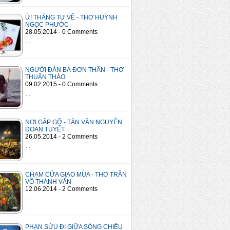
Ừ! THÁNG TƯ VỀ - THƠ HUỲNH
NGỌC PHƯỚC
28.05.2014 - 0 Comments
…
NGƯỜI ĐÀN BÀ ĐƠN THÂN - THƠ
THUẬN THẢO
09.02.2015 - 0 Comments
…
NƠI GẶP GỠ - TẢN VĂN NGUYỄN
ĐOAN TUYẾT
26.05.2014 - 2 Comments
…
CHẠM CỬA GIAO MÙA - THƠ TRẦN
VÕ THÀNH VĂN
12.06.2014 - 2 Comments
…
PHAN SỬU ĐI GIỮA SÓNG CHIỀU