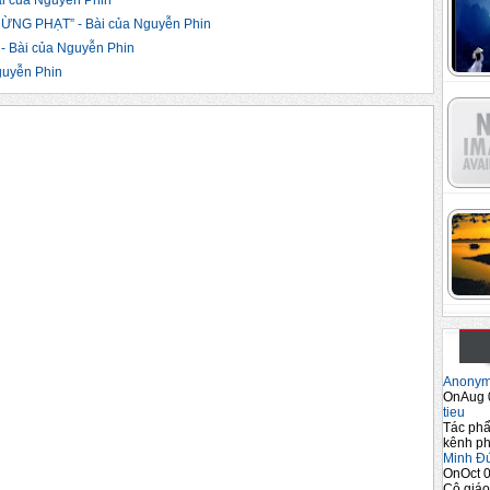
 của Nguyễn Phin
ỪNG PHẠT” - Bài của Nguyễn Phin
 Bài của Nguyễn Phin
guyễn Phin
Anony
OnAug 
tieu
Tác phẩ
kênh ph
Minh Đ
OnOct 0
Cô giáo