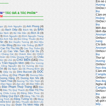
Em nè c
---------
Hương 
OnDec 
tho
ẨM
*
TÁC GIẢ & TÁC PHẨM
*
Cảm ơn 
ẨM
-------------------------------------------
Hoàng 
----------------------------------------------
OnDec 
tho
Anh Phong
(4)
gọc
(1)
Anh Nguyên
(1)
Mới đọc
BÀN
Bạch Diệp
(5)
n
(1)
Bách Mỵ
(2)
lãnh đạo
Bích Ái
(3)
ảo Ninh
(2)
Bé Hải Dân
(1)
Anony
(3)
Bình Nguyên
(1)
Bình Nguyên Trang
OnNov 
Bùi Anh Sắc
(1)
Bùi Công Thuấn
(1)
Bùi
nang
Vân
(5)
Bùi Huyền Tương
(2)
Bùi Hữu
Chí tình
i Văn Bồng
(5)
BÚT
Bùi Việt Thắng
(2)
Anony
Cao Thị Thu Hà
(3)
Cao Thọ Thêm
(2)
OnNov 
Cao Văn Tam
(5)
Cát Du
(7)
uế
(1)
tho
)
Chàng Cát
(1)
Chánh Đức
(1)
CHÀO
Châu
Đoàn
(1)
Châu Quang Phước
(1)
Thơ lạ!
CHỦ BIÊN
(141)
Đức
(1)
chủ
(1)
Chu
Hương 
u Trầm Nguyên Minh
(16)
Chu Vương
OnNov 
)
Công Nguyễn
(1)
Cơ Xương
(1)
Cúc
huu du
ÓA
(6)
Dạ Ngân
(1)
Dã Phong Bình
(2)
Cảm ơn 
DỌC
8)
Dino Buzzati
(3)
Diệp Uy
(1)
Cangdu
Duy Phạm
(6)
uy Bằng
(1)
Dương Diệu
OnNov 
Dương Hằng
(7)
Dương Kim Nhi
(4)
huu du
hành Thái
(3)
Dương Thị Yến Trinh
(2)
)
Nghe rấ
Đan Ngọc
(2)
đạo đức
(2)
Đào Hiền
(2)
Đào Phạm Thuỳ Trang
(82)
2)
Đào
Cangdu
4)
Đào Thị Thu
Đào Thị Quý Thanh
(1)
OnNov 
ng Châu Long
(1)
Đặng Diệu Thoa
(1)
tho
)
Đặng Quý Địch
(3)
Đặng Tấn Tới
(2)
Oh, cảm
Đặng Tường Vy
(3)
ng Trình
(1)
Đặng
về giới 
ĐIỂM BÁO
(2)
Điêu Thuyền
(1)
Đinh Lốc
tiếp...
Đoàn Thị Minh Hiệp
(4)
ương Duy
(1)