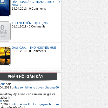
ĐẦY HOA NẮNG (TRANG THƠ CHỦ
NHẬT)
14.04.2013 - 0 Comments
…
THƠ NGUYỄN THỊ PHỤNG
01.11.2011 - 0 Comments
…
DẤU XƯA... - THƠ NGUYỄN HUỆ
02.03.2017 - 0 Comments
…
PHẢN HỒI GẦN ĐÂY
mous
said...
04, 2023 on
tay son bi hung truyen chuong 66
m rất hay đạt 4 sao - xin cảm ơn tác giả và
át hành
ức
said...
7, 2021 on
tim lai tuoi tho tho nguyen thi xuan
 kính yêu thời cấp 1