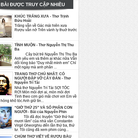
BÀI ĐƯỢC TRUY CẬP NHIỀU
KHÚC TRĂNG XƯA - Thơ Trịnh
Bửu Hoài
Trăng vẫn về Gác mái hiên xưa
Rượu vẫn nở Trên vành ly thuở trước
TÌNH MUỘN - Thơ Nguyễn Thị Thu
Ba
Cây bút trẻ Nguyễn Thị Thu Ba
Anh yêu em và thêm ai khác nữa Vẫn
dối lòng bảo “Duy nhất mình em” Chỉ
một ngày mà anh phân ...
TRANG THƠ CHỦ NHẬT: CÓ
NGƯỜI ĐẬP VỠ CÂY ĐÀN - Thơ
Nguyễn Trí Tài
Nhà thơ Nguyễn Trí Tài SỢI TÓC
RƠI Mòn mỏi đợi ai, mòn mỏi đợi
Tình theo cơn gió mãi chơi vơi Em về
hỏng khô tóc Anh giữ tìn...
“GIỜ THỨ 25” VÀ SỐ PHẬN CON
NGƯỜI - Bài của Nguyễn Phin
Tôi đã đọc truyện “Giờ thứ hai
mươi lăm” của nhà văn Constantin
Virgil Gheorghiu đến lần thứ ba, thứ
tư. Tôi cũng đã xem phim cùng...
CHÙM THƠ VIẾT VỀ RƯỢU BÀU