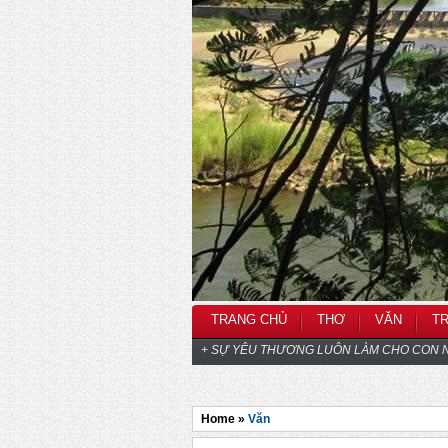
TRANG CHỦ
THƠ
VĂN
T
+ SỰ YÊU THƯƠNG LUÔN LÀM CHO CON N
Home »
Văn