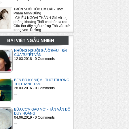
h...
TRÊN SUỐI TÓC EM DÀI - Thơ
Phạm Minh Dũng
CHIỀU NGOẠI THÀNH Gió vô tư,
phóng khoáng Thổi cho hồn ta reo
Câu thơ đầy ngẫu hứng Thả vào trời
trong veo. Đường...
BÀI VIẾT NGẪU NHIÊN
NHỮNG NGƯỜI GIÀ Ở ĐÂU - BÀI
CỦA TUYẾT VÂN
12.03.2018 - 0 Comments
…
BÊN BỜ KỶ NIỆM - THƠ TRƯƠNG
THỊ THANH TÂM
28.03.2016 - 0 Comments
…
BỮA CƠM GẠO MỚI - TẢN VĂN ĐỖ
DUY HOÀNG
04.06.2019 - 0 Comments
…