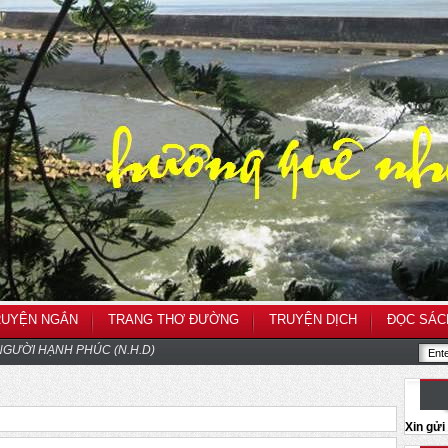
RUYỆN NGẮN
TRANG THƠ ĐƯỜNG
TRUYỆN DỊCH
ĐỌC SÁC
GƯỜI HẠNH PHÚC (N.H.D)
Xin gử