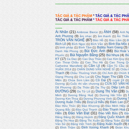
----------------------------------------------------------------
TÁC GIẢ & TÁC PHẨM
*
TÁC GIẢ & TÁC PH
TÁC GIẢ & TÁC PHẨM
*
TÁC GIẢ & TÁC PH
----------------------------------------------------------------
------
Ái Nhân
(21)
ẢNH
(58)
Ambrose Bierce
(1)
Anh N
Anh Phương
(9)
âm nhạc
(2)
âm thanh
(1)
Ân Thiê
TRÒN VĂN NGHỆ
(87)
Bảo Hồ
(1)
Bảo Lâm
(1)
B
Bích Lê
(4)
Bình Địa Mộc
Bích Ngọc
(1)
Bích Vân
(2)
Bobby Nam Giang
(3)
(2)
binh pháp
(1)
Bình Tâm
(1)
Bùi Đức Ánh
(66)
Bùi Hoài 
Danh Hải Phong
(1)
Bùi Nguyên Bằng
(25)
Bùi Nhựa
(4)
Bù
Phước
(1)
KÝ
(17)
Ca Dao
(2)
Cao Duy Thảo
(1)
Cao Kim Quy
(1)
Cao Thoại Châu
(1)
Cao Thu Hà
(1)
Cao Trọng Q
Cẩm Lệ
(4)
Catherine Mansfield
(1)
Cẩm Tú Cầu
(1
XUÂN 2014
(1)
CHÂN DUNG VĂN NGHỆ SĨ
(2)
Châu 
Thạch
(9)
Châu Thường Vinh
(1)
Chí Anh
(1)
Chính 
Chu Ngạn Thư
(10)
Ch
Giang Phong
(1)
Chu Lai
(2)
Cỏ Dại
(7)
Miện
(1)
Chúa Sơn Lâm
(1)
covid 19
(1
CỬA SỔ VĂN H
Dương
(1)
Cuộc thi văn chương
(1)
Diệp Linh
(1
Dã Phương
(1)
Dạ Thảo
(2)
Dạ Thy
(1)
ĐƯỜNG
(29)
Dung Thị Vân
(28)
Du Tử Lê
(1)
D
Minh
(1)
Dương Đăng Huệ
(1)
Dương Hải Yến
(2)
Dương T
Dương Kim Thoa
(1)
Dương Phương Vinh
(1)
Dương Xuân Triều
(6)
Dzạ Lữ Kiều
(6)
Đàm Lan
(17
Đào Hữu Thức
(2)
Đào Khương
(2)
Đào Minh Hiệp
(
Đào Thanh Hoà
(1
Quang Bắc
(1)
Đào Quý Thạnh
(1)
Đào Văn Đạt
(31)
Hiền
(3)
Đào Viết Bửu
(7)
Đặ
Đặng Quốc Khánh
(8
Đăng Đăng
(1)
Đăng Huỳnh
(1)
Đặng Thị Hoa
(2)
Đặng Thị Xuân
(1)
Đặng Toán
(1)
Đă
Đặng Xuân Xuyến
(9)
Văn Sử
(1)
Đặng Việt Trinh
(1)
Đinh Vương Khanh
(4)
(2)
Đình Thậm
(1)
Đoàn Kh