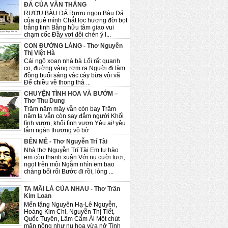
ĐÁ CỦA VĂN THẮNG
RƯỢU BÀU ĐÁ Rượu ngon Bàu Đá
của quê mình Chắt lọc hương đời bọt
trắng tinh Bằng hữu tâm giao vui
chạm cốc Đầy vơi đôi chén ý l...
CON ĐƯỜNG LÀNG - Thơ Nguyễn
Thị Việt Hà
Cái ngõ xoan nhà bà Lối rất quanh
co, đường vàng rơm rạ Người đi làm
đồng buổi sáng vác cày bừa vội vã
Để chiều về thong thả ...
CHUYỆN TÌNH HOA VÀ BƯỚM –
Thơ Thu Dung
Trăm năm mây vẫn còn bay Trăm
năm ta vẫn còn say đắm người Khối
tình vươn, khối tình vươn Yêu ai! yêu
lắm ngàn thương vô bờ
BẾN MÊ - Thơ Nguyễn Trí Tài
Nhà thơ Nguyễn Trí Tài Em tự hào
em còn thanh xuân Với nụ cười tươi,
ngọt trên môi Ngắm nhìn em bao
chàng bối rối Bước đi rồi, lòng ...
TA MÃI LÀ CỦA NHAU - Thơ Trần
Kim Loan
Mến tặng Nguyên Hạ-Lê Nguyễn,
Hoàng Kim Chi, Nguyễn Thị Tiết,
Quốc Tuyên, Lâm Cẩm Ái Một chút
mặn nồng như nụ hoa vừa nở Tình