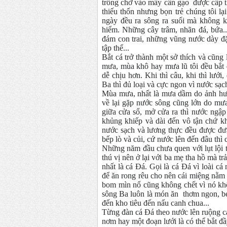
trông chờ vào mấy cân gạo được cấp t
thiếu thốn nhưng bọn trẻ chúng tôi lạ
ngày đều ra sông ra suối mà không k
hiểm. Những cây trâm, nhãn đá, bứa...
đám con trai, những vũng nước dày đ
tập thể...
Bắt cá trở thành một sở thích và cũng 
mưa, mùa khô hay mưa lũ tôi đều bắt 
dễ chịu hơn. Khi thì câu, khi thì lưới
Ba thì đủ loại và cực ngon vì nước sạc
Mùa mưa, nhất là mưa dầm do ảnh hưở
về lại gặp nước sông cũng lớn do mưa
giữa cửa sổ, mở cửa ra thì nước ngập
khủng khiếp và dài đến vô tận chứ kh
nước sạch và lương thực đều được đưa 
bếp lò và củi, cứ nước lên đến đâu thì
Những năm đầu chưa quen với lụt lội th
thú vị nên ở lại với ba mẹ tha hồ mà tr
nhất là cá Đá. Gọi là cá Đá vì loài c
để ăn rong rêu cho nên cái miệng nằm
bom mìn nổ cũng không chết vì nó kh
sông Ba luôn là món ăn thơm ngon, bé
đến kho tiêu đến nấu canh chua...
Từng đàn cá Đá theo nước lên ruộng cạn
nơm hay một đoạn lưới là có thể bắt đầ