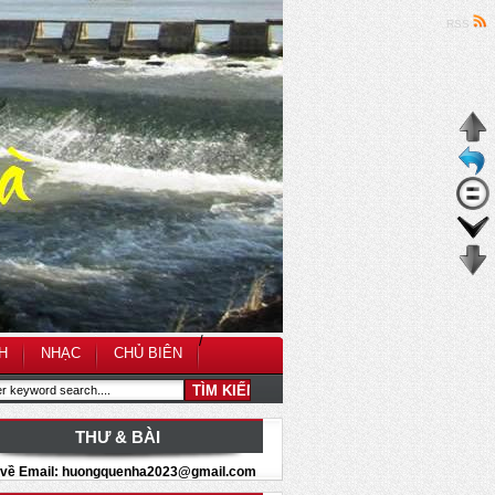
RSS
/
H
NHẠC
CHỦ BIÊN
THƯ & BÀI
i về Email: huongquenha2023@gmail.com