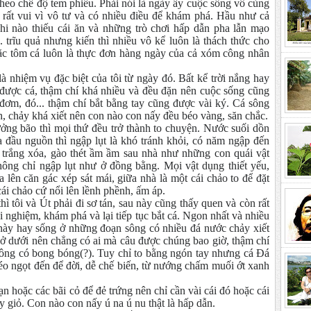
heo chế độ tem phiếu. Phải nói là ngày ấy cuộc sống vô cùng
i rất vui vì vô tư và có nhiều điều để khám phá. Hầu như cả
hi nào thiếu cái ăn và những trò chơi hấp dẫn pha lẫn mạo
 trĩu quả nhưng kiến thì nhiều vô kể luôn là thách thức cho
ặc tôm cá luôn là thực đơn hàng ngày của cả xóm công nhân
là nhiệm vụ đặc biệt của tôi từ ngày đó. Bất kể trời nắng hay
được cá, thậm chí khá nhiều và đều đặn nên cuộc sống cũng
, đơm, đó... thậm chí bắt bằng tay cũng được vài ký. Cá sông
h, chảy khá xiết nên con nào con nấy đều béo vàng, săn chắc.
ng bão thì mọi thứ đều trở thành to chuyện. Nước suối dồn
 đầu nguồn thì ngập lụt là khó tránh khỏi, có năm ngập đến
 trắng xóa, gào thét ầm ầm sau nhà như những con quái vật
ông chỉ ngập lụt như ở đồng bằng. Mọi vật dụng thiết yếu,
lên căn gác xép sát mái, giữa nhà là một cái chảo to để đặt
 cái chảo cứ nổi lên lềnh phềnh, ấm áp.
ì tôi và Út phải đi sơ tán, sau này cũng thấy quen và còn rất
ải nghiệm, khám phá và lại tiếp tục bắt cá. Ngon nhất và nhiều
á này hay sống ở những đoạn sông có nhiều đá nước chảy xiết
 ở dưới nên chẳng có ai mà câu được chúng bao giờ, thậm chí
ông có bong bóng(?). Tuy chỉ to bằng ngón tay nhưng cá Đá
o ngọt đến để đời, dễ chế biến, từ nướng chấm muối ớt xanh
 hoặc các bãi cỏ để đẻ trứng nên chỉ cần vài cái đó hoặc cái
y giỏ. Con nào con nấy ú na ú nu thật là hấp dẫn.