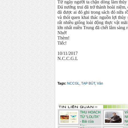
Từ ngày người ta chặn dòng làm thủy
Đá nướng trui đã trở thành hoài niệm
đã được ai đó ghi trong sách đỏ nữa rồ
và thói quen khai thác nguồn lợi thủy
rất nhiều giống loài động thực vật mã
lớn nhất miền Trung đã chết lâm sàng 
Nhớ!
Thèm!
Tiếc!
10/11/2017
N.C.C.G.L
Tags:
NCCGL
,
TẠP BÚT
,
Văn
THU HOẠCH
V
TỪ “LOLITA”
N
- Bài của
N
Ngu...
VÉ