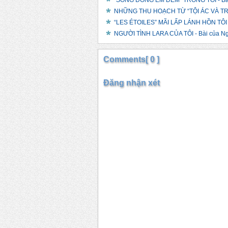
“SÔNG ĐÔNG ÊM ĐỀM” TRONG TÔI - Bài
NHỮNG THU HOẠCH TỪ “TỘI ÁC VÀ TR
“LES ÉTOILES” MÃI LẤP LÁNH HỒN TÔI -
NGƯỜI TÌNH LARA CỦA TÔI - Bài của N
Comments[ 0 ]
Đăng nhận xét