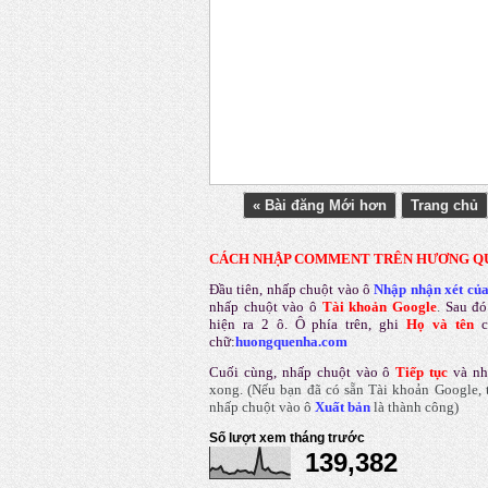
« Bài đăng Mới hơn
Trang chủ
CÁCH NHẬP COMMENT TRÊN HƯƠNG Q
Đầu tiên, nhấp chuột vào ô
Nhập nhận xét củ
nhấp chuột vào ô
Tài khoản Google
.
Sau đó
hiện ra 2 ô. Ô phía trên, ghi
Họ và tên
chữ:
huongquenha.com
Cuối cùng, nhấp chuột vào ô
Tiếp tục
và nh
xong.
(Nếu bạn đã có sẵn Tài khoản Google, t
nhấp chuột vào ô
Xuất bản
là thành công
)
Số lượt xem tháng trước
139,382