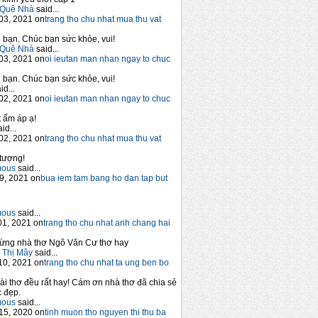
Quê Nhà
said...
03, 2021 on
trang tho chu nhat mua thu vat
bạn. Chúc bạn sức khỏe, vui!
Quê Nhà
said...
03, 2021 on
oi ieutan man nhan ngay to chuc
bạn. Chúc bạn sức khỏe, vui!
id...
02, 2021 on
oi ieutan man nhan ngay to chuc
 ấm áp ạ!
id...
02, 2021 on
trang tho chu nhat mua thu vat
tượng!
mous
said...
9, 2021 on
bua iem tam bang ho dan tap but
mous
said...
1, 2021 on
trang tho chu nhat anh chang hai
ừng nhà thơ Ngô Văn Cư thơ hay
 Thị Mây
said...
10, 2021 on
trang tho chu nhat ta ung ben bo
ài thơ đều rất hay! Cám ơn nhà thơ đã chia sẻ
 đẹp.
mous
said...
15, 2020 on
tinh muon tho nguyen thi thu ba