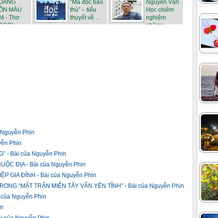
OÀNG
“Mã độc báo
Nguyễn Văn
ÔN MÀU
thù” – tiểu
Học chiêm
M - Thơ
thuyết về ...
nghiệm
CCGL
những ...
Nguyễn Phin
yễn Phin
 - Bài của Nguyễn Phin
C ĐỊA - Bài của Nguyễn Phin
 GIA ĐÌNH - Bài của Nguyễn Phin
NG “MẶT TRẬN MIỄN TÂY VẪN YÊN TĨNH” - Bài của Nguyễn Phin
của Nguyễn Phin
in