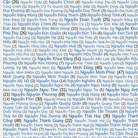
Cẩn
(26)
Nguyễn Chinh
(4)
Nguyễn Châu
(2)
Nguyễn Công Thụ
(2)
Nguyễn Côn
Nguyễ
Tùng Chinh
(1)
Nguyễn Cử Tú Quỳnh
(2)
Nguyên Diệp
(1)
Nguyễn Dũng
(1)
Duy Khương
(6)
Nguyễn Duy Thịnh
(3)
Nguyễn Duy Phương
(1)
Nguyễn Đại Duẩn
(2
Nguyễn Đặng Mừng
(3)
Nguyễn Đăng Thanh
(20)
Nguyễn Đăng Trình
(4)
Nguyễ
Nguyễn Đoan Tuyết
(25)
Đình Bảng
(1)
Nguyễn Đình Trọng
(1)
Nguyễn Đồng Bộ
Nguyễn Đức Chính
(5)
Nguyễ
Thảo
(1)
Nguyễn Đức Cơ
(1)
Nguyễn Đức Mậu
(2)
Nguyễn Đứ
Đức Minh
(6)
Nguyễn Đức Minh Hùng
(10)
Nguyễn Đức Nhân
(1)
Phú Thọ
(26)
Nguyễn Đức Quyền
(4)
Nguyễn Đức Tấn
(6)
Nguyễn Đức Tình
(4
Nguyên Hạ
(11)
Nguyễ
Nguyễn Gia Long
(1)
Nguyễn Hải Thảo
(2)
Nguyễn Hậu
(2)
Hiếu
(8)
Nguyễn Hiếu Học
(2)
Nguyễn Hòa Hiệp
(2)
Nguyễn Hoài Ân
(1)
Nguyễn Hoàn
Nguyễn Huệ
(3)
Nguyễn Huy
(3
Thức
(2)
Nguyễn Hồng Diệu
(1)
Nguyên Hùng
(1)
Nguyễn Huy (HD)
(1)
Nguyễn Huy Khôi
(1)
Nguyễn Huỳnh
(1)
Nguyễn Hữu Minh
(1
Nguyễn Hữu Thuần
(4)
Nguyễn Hữu Phú
(1)
Nguyễn Hữu Quý
(2)
Nguyễn Hữu Trun
Nguyễn Khoa Đăng
(51)
Nguyễn Kiề
(2)
Nguyễn Khiêm
(1)
Nguyễn Kiều Lam
(2)
Phương
(3)
Nguyễn Kim Hương
(7)
Nguyễ
Nguyễn Kim Thịnh
(1)
Nguyễn Lam
(2)
Nguyễn Minh Dũng
(46)
Lương Vỵ
(4)
Nguyên Minh
(1)
Nguyễn Minh Hoà
(1
Nguyễn Minh Phúc
(47)
Nguyễ
Nguyễn Minh Khiêm
(1)
Nguyễn Minh Nguyệt
(1)
Minh Quang
(5)
Nguyễn Minh Thuận
(9)
Nguyễn Minh Toàn
(1)
Nguyễn Mỳ
(1
Nguyễn Mỹ Nữ
(3)
Nguyễn Nga
(14)
Nguyễn Nghiêm
(3)
Nguyễn Ngọc Dũng
(1
Nguyễn Ngọc Hà
(4)
Nguyễn Ngọc Hưng
(6)
Nguyễn Ngọc Đặng
(1)
Nguyễn Ngọ
Nguyễn Ngọc Thơ
(31)
Nguyễn Nguy An
Nguyễn Ngọc Tư
(5)
Minh Anh
(1)
(21)
Nguyễn Nguyên Phượng
(69)
Nguyễn Nhật Hùng
(4)
Nguyễn Như Tuấ
Nguyễn Phin
(30)
(14)
Nguyễn Phú Yên
(8)
Nguyên Phong
(1)
Nguyễn Phượng
(2
Nguyễn Quang Quân
(8)
Nguyễn Phương Dung
(2)
Nguyễn Quang Tâm
(2)
Nguyễ
Quang Tuấn
(1)
Nguyễn Quân
(2)
Nguyễn Quốc Ái
(1)
Nguyễn Quốc Bảo
(1)
Nguyễ
Nguyễn Tấn Thuyên
(3)
Nguyễ
Quốc Đông
(1)
Nguyễn Quy
(2)
Nguyên Tâm
(1)
Nguyễn Thái Huy
(35)
Nguyễn Thàn
Thái An
(3)
Nguyễn Thái Dương
(6)
Công
(48)
Nguyễn Thành Giang
(22)
Nguyễn Than
Nguyễn Thanh Hải
(1)
Huyền
(8)
Nguyễn Thành Nhân
(18
Nguyễn Thanh Mừng
(1)
Nguyễn Thánh Ngã
(1)
Nguyễn Thanh Tuấn
(7)
Nguyễn Thanh Xuân
(2)
Nguyễn Thế Kiên
(1)
Nguyễn Thế K
Nguyễn Thị Cẩm Thuỳ
(3
(1)
Nguyễn Thị Ánh Huỳnh
(2)
Nguyễn Thị Bích Phượng
(2)