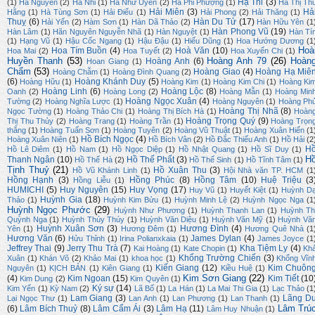
Hạ Thi
(3)
(1)
Hà Nguyên
(2)
Hà Nhi
(1)
Hà Nhữ Uyên
(2)
Hà Phi Phượng
(1)
Hà Thị Th
Hải Miên
(3)
Hả
Hằng
(1)
Hà Tùng Sơn
(1)
Hải Điểu
(1)
Hải Phong
(2)
Hải Thăng
(1)
Thuỵ
(6)
Hàn Du Tử
(17)
Hải Yến
(2)
Hàm Sơn
(1)
Hàn Dã Thảo
(2)
Hàn Hữu Yên
(1
Hàn Phong Vũ
(19)
Hàn Lâm
(1)
Hãn Nguyên Nguyễn Nhã
(1)
Hàn Nguyệt
(1)
Hàn Tí
(1)
Hạng Vũ
(1)
Hậu Cốc Ngang
(1)
Hậu Đậu
(1)
Hiếu Dũng
(1)
Hoa Hướng Dương
(1
Hoà
Hoa Tím Buồn
(4)
Hoà Văn
(10)
Hoa Mai
(2)
Hoa Tuyết
(2)
Hoa Xuyến Chi
(1)
Huyền Thanh
(53)
Hoàng Anh 79
(26)
Hoàn
Hoàng Anh
(6)
Hoan Giang
(1)
Chẩm
(53)
Hoàng Giao
(4)
Hoàng Hạ Miê
Hoàng Chẫm
(1)
Hoàng Đình Quang
(2)
(6)
Hoàng Khánh Duy
(5)
Hoàng Hữu
(1)
Hoàng Kim
(1)
Hoàng Kim Chi
(1)
Hoàng Ki
Hoàng Linh
(6)
Hoàng Lộc
(8)
Oanh
(2)
Hoàng Long
(2)
Hoàng Mẫn
(1)
Hoàng Min
Hoàng Ngọc Xuân
(4)
Tường
(2)
Hoàng Nghĩa Lược
(1)
Hoàng Nguyên
(1)
Hoàng Ph
Hoàng Thị Nhã
(8)
Ngọc Tường
(1)
Hoàng Thảo Chi
(1)
Hoàng Thị Bích Hà
(1)
Hoàn
Hoàng Trọng Quý
(9)
Thị Thu Thủy
(2)
Hoàng Trang
(1)
Hoàng Trần
(1)
Hoàng Trọn
thắng
(1)
Hoàng Tuấn Sơn
(1)
Hoàng Tuyên
(2)
Hoàng Vũ Thuật
(1)
Hoàng Xuân Hiến
(1
Hồ Bích Ngọc
(4)
Hoàng Xuân Niên
(1)
Hồ Bích Vân
(2)
Hồ Đắc Thiếu Anh
(1)
Hồ Hải
(2
H
Hồ Lê Diêm
(1)
Hồ Nam
(1)
Hồ Ngọc Diệp
(1)
Hồ Nhật Quang
(1)
Hồ Sĩ Duy
(1)
H
Thanh Ngân
(10)
Hồ Thế Phất
(3)
Hồ Thế Hà
(2)
Hồ Thế Sinh
(1)
Hồ Tĩnh Tâm
(1)
Tịnh Thuỷ
(21)
Hồ Xuân Thu
(3)
Hồ Vũ Khánh Linh
(1)
Hội Nhà văn TP. HCM
(1
Hồng Hạnh
(3)
Hồng Phúc
(8)
Hồng Tâm
(10)
Huệ Triệu
(3
Hồng Liễu
(1)
HUMICHI
(5)
Huy Nguyên
(15)
Huy Vọng
(17)
Huy Vũ
(1)
Huyết Kiệt
(1)
Huỳnh D
Huỳnh Gia
(18)
Thảo
(1)
Huỳnh Kim Bửu
(1)
Huỳnh Minh Lệ
(2)
Huỳnh Ngọc Nga
(1
Huỳnh Ngọc Phước
(29)
Huỳnh Như Phương
(1)
Huỳnh Thanh Lan
(1)
Huỳnh Th
Quỳnh Nga
(1)
Huỳnh Thúy Thúy
(1)
Huỳnh Văn Diệu
(1)
Huỳnh Văn Mỹ
(1)
Huỳnh Vă
Huỳnh Xuân Sơn
(3)
Hương Đình
(4)
Yên
(1)
Hương Đêm
(1)
Hương Quê Nhà
(1
Hương Văn
(6)
James Dylan
(4)
Hửu Thỉnh
(1)
Irina Polianxkaia
(1)
James Joyce
(1
Jeffrey Thai
(9)
Jerry Thu Trà
(7)
Kha Tiệm Ly
(4)
Kai Hoàng
(1)
Kate Chopin
(1)
Kh
Khổng Trường Chiến
(3)
Xuân
(1)
Khán Võ
(2)
Khảo Mai
(1)
khoa học
(1)
Khổng Vĩn
Kiến Giang
(12)
Kim Chuôn
Nguyên
(1)
KỊCH BẢN
(1)
Kiên Giang
(1)
Kiều Huệ
(1)
Kim Sơn Giang
(22)
(4)
Kim Ngoan
(15)
Kim Tiết
(10
Kim Dung
(2)
Kim Quyên
(1)
Ký sự
(14)
Kim Yến
(1)
Kỳ Nam
(2)
Lã Bố
(1)
La Hán
(1)
La Mai Thi Gia
(1)
Lạc Thảo
(1
Lam Giang
(3)
Lãng D
Lại Ngọc Thư
(1)
Lan Anh
(1)
Lan Phương
(1)
Lan Thanh
(1)
Lâm Trú
(6)
Lâm Bích Thuỷ
(8)
Lâm Cẩm Ái
(3)
Lâm Hạ
(11)
Lâm Huy Nhuận
(1)