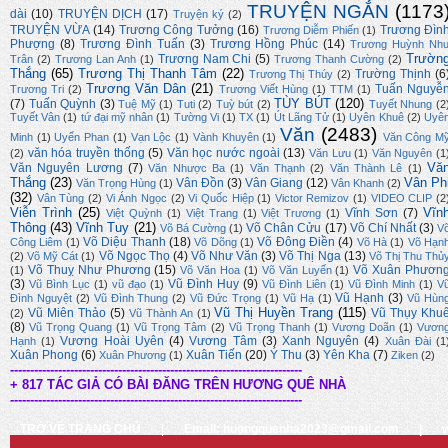
TRUYỆN NGẮN
(1173
dài
(10)
TRUYỆN DỊCH
(17)
Truyện ký
(2)
TRUYỆN VỪA
(14)
Trương Công Tưởng
(16)
Trương Đìn
Trương Diễm Phiến
(1)
Phượng
(8)
Trương Đình Tuấn
(3)
Trương Hồng Phúc
(14)
Trương Huỳnh Nh
Trườn
Trương Nam Chi
(5)
Trân
(2)
Trương Lan Anh
(1)
Trương Thanh Cường
(2)
Thắng
(65)
Trương Thị Thanh Tâm
(22)
Trường Thịnh
(6
Trương Thị Thúy
(2)
Trương Văn Dân
(21)
Tuấn Nguyễ
Trương Tri
(2)
Trương Viết Hùng
(1)
TTM
(1)
TÙY BÚT
(120)
(7)
Tuấn Quỳnh
(3)
Tuệ Mỹ
(1)
Tuti
(2)
Tuỳ bút
(2)
Tuyết Nhung
(2
Tuyết Vân
(1)
tứ đại mỹ nhân
(1)
Tường Vi
(1)
TX
(1)
Út Lãng Tử
(1)
Uyên Khuê
(2)
Uyê
Văn
(2483)
Minh
(1)
Uyển Phan
(1)
Vạn Lộc
(1)
Vành Khuyên
(1)
Văn Công M
văn hóa truyền thống
(5)
Văn học nước ngoài
(13)
(2)
Văn Lưu
(1)
Văn Nguyên
(1
Vă
Văn Nguyên Lương
(7)
Văn Nhược Ba
(1)
Văn Thạnh
(2)
Văn Thành Lê
(1)
Thắng
(23)
Vân Ph
Vân Đồn
(3)
Vân Giang
(12)
Văn Trọng Hùng
(1)
Vân Khanh
(2)
(32)
Vân Tùng
(2)
Vi Ánh Ngọc
(2)
Vi Quốc Hiệp
(1)
Victor Remizov
(1)
VIDEO CLIP
(2
Viễn Trình
(25)
Vĩn
Vĩnh Sơn
(7)
Việt Quỳnh
(1)
Việt Trang
(1)
Việt Trương
(1)
Thông
(43)
Vĩnh Tuy
(21)
Võ Chân Cửu
(17)
Võ Chí Nhất
(3)
Võ Bá Cường
(1)
V
Võ Diệu Thanh
(18)
Võ Đông Điền
(4)
Công Liêm
(1)
Võ Dõng
(1)
Võ Hà
(1)
Võ Hạn
Võ Ngọc Thọ
(4)
Võ Như Văn
(3)
Võ Thị Nga
(13)
(2)
Võ Mỹ Cát
(1)
Võ Thị Thu Thủ
Võ Thuỵ Như Phương
(15)
Võ Xuân Phươn
(1)
Võ Văn Hoa
(1)
Võ Văn Luyến
(1)
(3)
Vũ Đình Huy
(9)
Vũ Bình Lục
(1)
vũ đạo
(1)
Vũ Đình Liên
(1)
Vũ Đình Minh
(1)
V
Vũ Hạnh
(3)
Đình Nguyệt
(2)
Vũ Đình Thung
(2)
Vũ Đức Trọng
(1)
Vũ Hạ
(1)
Vũ Hùn
Vũ Thị Huyền Trang
(115)
Vũ Miên Thảo
(5)
Vũ Thụy Khu
(2)
Vũ Thành An
(1)
(8)
Vũ Trọng Quang
(1)
Vũ Trọng Tâm
(2)
Vũ Trọng Thanh
(1)
Vương Doãn
(1)
Vươn
Vương Hoài Uyên
(4)
Vương Tâm
(3)
Xanh Nguyên
(4)
Hạnh
(1)
Xuân Đài
(1
Xuân Phong
(6)
Xuân Tiến
(20)
Ý Thu
(3)
Yên Kha
(7)
Xuân Phương
(1)
Ziken
(2)
-------------------------------------------------------------------------
+ 817 TÁC GIẢ CÓ BÀI ĐĂNG TRÊN HƯƠNG QUÊ NHÀ
-------------------------------------------------------------------------
TRỞ VỀ TRANG CHỦ
|
Email: huongquenha2023@gmail.com
|