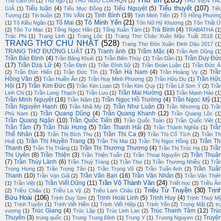
Thư cảm ơn
(1)
Thư ngỏ
(1)
THƯ NGỎ CỦA HQN
(2)
THƯ VIỆN TÁ
Tiểu thuyết
(107)
Tiểu luận
(4)
Tiểu Nguyệt
(5)
GIẢ
(1)
Tiểu Mục Đồng
(1)
Tiê
Tịnh Bình
(19)
Tương
(1)
Tin buồn
(2)
TIN VĂN
(2)
Tịnh Minh Tiến
(2)
Tô Hồng Phươn
Tô Minh Yến
(21)
Tố Mai
(3)
(1)
Tô Kiều Ngân
(1)
Tôn Nữ Hỷ Khương
(2)
Tôn Thất Ú
Trà Bình
(4)
(2)
Tôn Tư Mạc
(1)
Tống Ngọc Hân
(1)
Tống Xuân Tám
(1)
TRABATHA
(1
Trác Phi
(1)
Trang Linh
(1)
Trang Lộc
(1)
Trang Thơ Chào Xuân Mậu Tuất 2018
(1
TRANG THƠ CHỦ NHẬT
(528)
Trang Thơ Đón Xuân Đinh Dậu 2017
(1
TRANG THƠ ĐƯỜNG LUẬT
(17)
Tranh ảnh
(3)
Trầm Mặc
(4)
Trần Anh Dũng
(1
Trần Bảo Định
(4)
Trần Duy Đứ
Trần Băng Khuê
(1)
Trần Biên Thùy
(1)
Trần Dần
(1)
(17)
Trần Dzạ Lữ
(4)
Trần Định
(1)
Trần Đình Sử
(2)
Trần Đoàn Luận
(1)
Trần Đức Á
Trần Hà Nam
(4)
Trầ
(2)
Trần Đức Hiển
(1)
Trần Đức Tín
(1)
Trần Hoàng Vy
(2)
Hồng Vân
(5)
Trần Hữ
Trần Huiền Ân
(2)
Trần Huy Minh Phương
(2)
Trần Hữu Du
(1)
Hội
(17)
Trần Kim Đức
(5)
Trần Kim Loan
(2)
Trần Kim Quy
(1)
Trần Lê Sơn Ý
(2)
Trầ
Trần Mai Hường
(11)
Linh Chi
(1)
Trần Long Thạch
(1)
Trần Lưu
(1)
Trần Mạnh Hảo
(1
Trần Minh Nguyệt
(16)
Trần Ngọc Hồ Trường
(4)
Trần Ngọc Mỹ
(11
Trần Năm
(1)
Trần Nguyên Hạnh
(6)
Trần Như Luận
(3)
Trần Nhã My
(2)
Trần Nhương
(1)
Trầ
Trần Quang Dũng
(4)
Trần Quang Khanh
(12)
Phù Nam
(1)
Trần Quang Lộc
(1
Trần Quang Ngân
(10)
Trần Quốc Tiến
(8)
Trần Quốc Toàn
(1)
Trần Quốc Việt
(1
Trần Tâm
(7)
Trần Thái Hưng
(5)
Trần Thanh Hải
(3)
Trầ
Trần Thành Nghĩa
(1)
Thế Nhân
(13)
Trần Thi Ca
(9)
Trần Thị Bích Thu
(1)
Trần Thị Cổ Tích
(2)
Trần Th
Trần Thị Huyền Trang
(3)
Trần Th
Huệ
(1)
Trần Thị Mai
(1)
Trần Thị Ngọc Hồng
(1)
Thanh
(5)
Trần Thị Thương Thương
(4)
Trầ
Trần Thị Thắng
(1)
Trần Thị Trúc Hạ
(1)
Thị Uyên
(8)
Trần Thiện
(3)
Trần Thuậ
Trần Thiện Tuấn
(1)
Trần Thoại Nguyên
(2)
(7)
Trần Thúy Lành
(6)
Trần Thuỳ Trang
(1)
Trần Thư
(1)
Trần Thương Nhiều
(1)
Trầ
Trần Tuấ
Trọng Hưng
(2)
Trần Trọng Tân
(1)
Trần Trọng Vũ
(2)
Trần Tuấn Anh
(2)
Thanh
(10)
Trần Văn Bạn
(16)
Trần Văn Nhân
(5)
Trần Vạn Giã
(2)
Trần Văn Thiê
Trần Võ Thành Văn
(24)
Trần Viết Dũng
(11)
(1)
Trần Việt
(1)
Triết học
(2)
Triều Â
Triệu Từ Truyền
(30)
Trịn
(2)
Triều Châu
(1)
Triều La Vỹ
(2)
Triệu Lam Châu
(1)
Bửu Hoài
(106)
Trịnh Hoài Linh
(5)
Trịnh Huy
(4)
Trịnh Duy Sơn
(2)
Trịnh Thuỳ M
(1)
Trịnh Tuyên
(1)
Trịnh Viết Hiền
(1)
Trịnh Viết Hiệp
(1)
Trịnh Yến
(2)
Trọng Mật
(2)
tr
Trúc Giang
(4)
Trúc Thanh Tâm
(12)
Trú
vương
(1)
Trúc Lập
(1)
Trúc Linh Lan
(2)
Thuyên
(3)
Truyệ
trung quốc
(1)
Trung Trung Đỉnh
(1)
Trung Y
(1)
Truong Nguyen
(1)