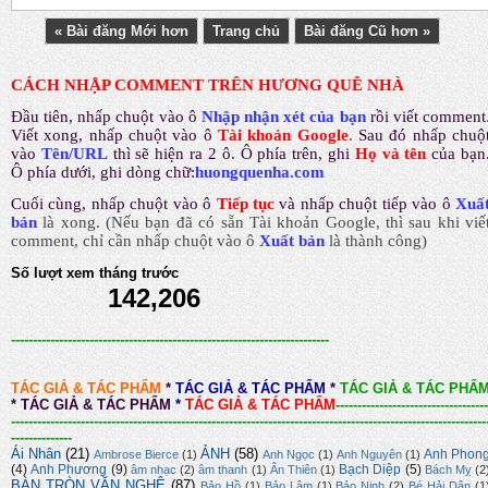
« Bài đăng Mới hơn
Trang chủ
Bài đăng Cũ hơn »
CÁCH NHẬP COMMENT TRÊN HƯƠNG QUÊ NHÀ
Đầu tiên, nhấp chuột vào ô
Nhập nhận xét của bạn
rồi viết comment
Viết xong, nhấp chuột vào ô
Tài khoản Google
.
Sau đó nhấp chuộ
vào
Tên/URL
thì sẽ hiện ra 2 ô. Ô phía trên, ghi
Họ và tên
của bạn
Ô phía dưới, ghi dòng chữ:
huongquenha.com
Cuối cùng, nhấp chuột vào ô
Tiếp tục
và nhấp chuột tiếp vào ô
Xuấ
bản
là xong.
(Nếu bạn đã có sẵn Tài khoản Google, thì sau khi viế
comment, chỉ cần nhấp chuột vào ô
Xuất bản
là thành công
)
Số lượt xem tháng trước
142,206
-------------------------------------------------------------------------
TÁC GIẢ & TÁC PHẨM
*
TÁC GIẢ & TÁC PHẨM
*
TÁC GIẢ & TÁC PHẨ
*
TÁC GIẢ & TÁC PHẨM
*
TÁC GIẢ & TÁC PHẨM
-----------------------------------
-------------------------------------------------------------------------------------------------------------
--------------
Ái Nhân
(21)
ẢNH
(58)
Anh Phon
Ambrose Bierce
(1)
Anh Ngọc
(1)
Anh Nguyên
(1)
(4)
Anh Phương
(9)
Bạch Diệp
(5)
âm nhạc
(2)
âm thanh
(1)
Ân Thiên
(1)
Bách Mỵ
(2
BÀN TRÒN VĂN NGHỆ
(87)
Bảo Hồ
(1)
Bảo Lâm
(1)
Bảo Ninh
(2)
Bé Hải Dân
(1