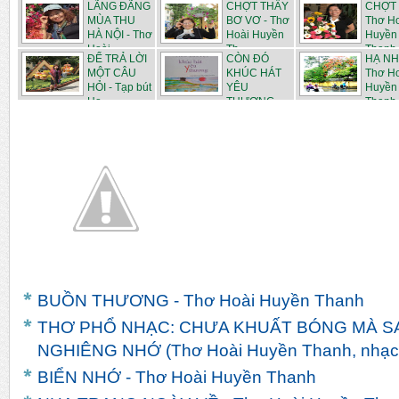
LÃNG ĐÃNG
CHỢT THẤY
CHỢT 
MÙA THU
BƠ VƠ - Thơ
Thơ H
HÀ NỘI - Thơ
Hoài Huyền
Huyền
Hoài...
Th...
Thanh
ĐỂ TRẢ LỜI
CÒN ĐÓ
HẠ NH
MỘT CÂU
KHÚC HÁT
Thơ H
HỎI - Tạp bút
YÊU
Huyền
Ho...
THƯƠNG -
Thanh
Tạp b...
BUỒN THƯƠNG - Thơ Hoài Huyền Thanh
THƠ PHỔ NHẠC: CHƯA KHUẤT BÓNG MÀ S
NGHIÊNG NHỚ (Thơ Hoài Huyền Thanh, nhạc 
BIỂN NHỚ - Thơ Hoài Huyền Thanh