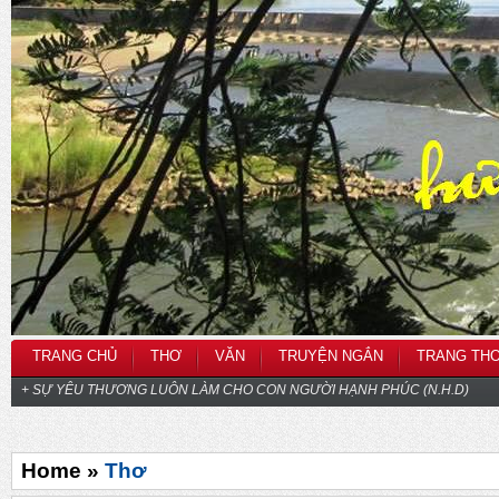
TRANG CHỦ
THƠ
VĂN
TRUYỆN NGẮN
TRANG TH
+ SỰ YÊU THƯƠNG LUÔN LÀM CHO CON NGƯỜI HẠNH PHÚC (N.H.D)
Home »
Thơ