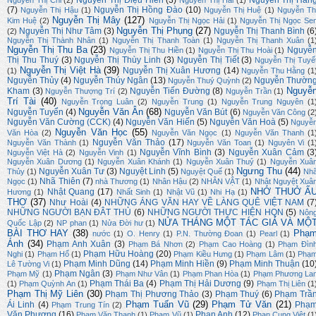
Nguyễn Thị Diệu Hiền
(3)
Nguyễn Thị Hằn
Nguyễn Thị Chi
(2)
Nguyễn Thị Hải
(1)
(7)
Nguyễn Thị Hồng Đào
(10)
Nguyễn Thị Hậu
(1)
Nguyễn Thị Huệ
(1)
Nguyễn Th
Nguyễn Thị Mây
(127)
Kim Huệ
(2)
Nguyễn Thị Ngọc Hải
(1)
Nguyễn Thị Ngọc Se
Nguyễn Thị Phụng
(27)
Nguyễn Thị Như Tâm
(3)
Nguyễn Thị Thanh Bình
(6
(2)
Nguyễn Thị Thành Nhân
(1)
Nguyễn Thị Thanh Toàn
(1)
Nguyễn Thị Thanh Xuân
(1
Nguyễn Thị Thu Ba
(23)
Nguyễ
Nguyễn Thị Thu Hiền
(1)
Nguyễn Thị Thu Hoài
(1)
Thị Thu Thuý
(3)
Nguyễn Thị Thùy Linh
(3)
Nguyễn Thị Tiết
(3)
Nguyễn Thị Tuyế
Nguyễn Thị Việt Hà
(39)
Nguyễn Thị Xuân Hương
(14)
(1)
Nguyễn Thu Hằng
(1
Nguyễn Thủy
(4)
Nguyễn Thúy Ngân
(13)
Nguyễn Thườn
Nguyễn Thuý Quỳnh
(2)
Nguyễ
Kham
(3)
Nguyễn Tiến Đường
(8)
Nguyễn Thượng Trí
(2)
Nguyễn Trần
(1)
Trí Tài
(40)
Nguyễn Trọng Luân
(2)
Nguyễn Trung
(1)
Nguyễn Trung Nguyên
(1
Nguyễn Văn Ân
(68)
Nguyễn Tuyển
(4)
Nguyễn Văn Bút
(6)
Nguyễn Văn Công
(2
Nguyễn Văn Cường (CCK)
(4)
Nguyễn Văn Hiến
(5)
Nguyễn Văn Hoà
(5)
Nguyễ
Nguyễn Văn Học
(55)
Văn Hòa
(2)
Nguyễn Văn Ngọc
(1)
Nguyễn Văn Thanh
(1
Nguyễn Văn Thảo
(17)
Nguyễn Văn Thành
(1)
Nguyễn Văn Toan
(1)
Nguyên Vi
(1
Nguyễn Vĩnh Bình
(3)
Nguyễn Xuân Cảm
(3
Nguyễn Việt Hà
(2)
Nguyễn Vinh
(1)
Nguyễn Xuân Dương
(1)
Nguyễn Xuân Khánh
(1)
Nguyễn Xuân Thuỷ
(1)
Nguyễn Xuâ
Ngưng Thu
(44)
Nguyễn Xuân Tư
(3)
Nguyệt Linh
(5)
Thủy
(1)
Nguyệt Quế
(1)
Nh
Nhã Thiên
(7)
Ngọc
(1)
nhà Thương
(1)
Nhân Hậu
(2)
NHÂN VẬT
(1)
Nhật Nguyệt Xuâ
NHỚ THUỞ Ấ
Nhật Quang
(17)
Hương
(1)
Nhất Sinh
(1)
Nhật Vũ
(1)
Nhi Hạ
(1)
THƠ
(37)
Như Hoài
(4)
NHỮNG ÁNG VĂN HAY VỀ LÀNG QUÊ VIỆT NAM
(7
NHỮNG NGƯỜI BẠN ĐÂT THỦ
(6)
NHỮNG NGƯỜI THỰC HIỆN HQN
(5)
Nôn
NỬA THÁNG MỘT TÁC GIẢ VÀ MỘ
Quốc Lập
(2)
NP phan
(1)
Nửa Đời hư
(1)
BÀI THƠ HAY
(38)
Phạ
nước
(1)
O. Henry
(1)
P.N. Thường Đoan
(1)
Pearl
(1)
Ánh
(34)
Phạm Anh Xuân
(3)
Phạm Bá Nhơn
(2)
Phạm Cao Hoàng
(1)
Phạm Đìn
Phạm Hữu Hoàng
(20)
Nghi
(1)
Phạm Hổ
(1)
Phạm Kiều Hưng
(1)
Phạm Lâm
(1)
Phạ
Phạm Minh Dũng
(14)
Phạm Minh Hiền
(9)
Phạm Minh Thuận
(10
Lê Tường Vi
(1)
Phạm Ngân
(3)
Phạm Mỹ
(1)
Phạm Như Vân
(1)
Phạm Phan Hòa
(1)
Phạm Phương La
Phạm Thái Ba
(4)
Phạm Thị Hải Dương
(9)
(1)
Phạm Quỳnh An
(1)
Phạm Thị Liên
(1
Phạm Thị Mỹ Liên
(30)
Phạm Thị Phương Thảo
(3)
Phạm Thuý
(6)
Phạm Trầ
Phạm Tuấn Vũ
(29)
Phạm Tử Văn
(21)
Ái Linh
(4)
Phạ
Phạm Trung Tín
(2)
Văn Phương
(16)
Phan Anh
(12)
Phạm Văn Thạnh
(1)
Phạm Vũ
(1)
Phan Cung Việt
(1