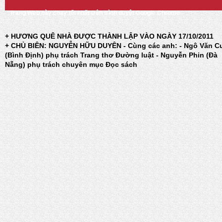
Trang Web này chạy tốt nhất trên trình duyệt Google Chrome
+ HƯƠNG QUÊ NHÀ ĐƯỢC THÀNH LẬP VÀO NGÀY 17/10/2011
+ CHỦ BIÊN: NGUYỄN HỮU DUYÊN - Cùng các anh: - Ngô Văn C
(Bình Định) phụ trách Trang thơ Đường luật - Nguyễn Phin (Đà
Nẵng) phụ trách chuyên mục Đọc sách