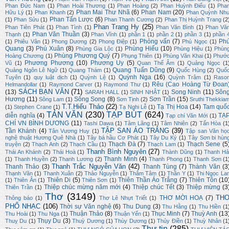
Phan Đức Nam
(1)
Phan Hoài Thương
(1)
Phan Hoàng
(2)
Phan Huỳnh Điểu
(1)
Pha
Phan Mai Thư Nhã
(6)
Phan Nam
(20)
Hữu Lý
(1)
Phan Khanh
(2)
Phan Quỳnh Nh
Phan Tấn Lược
(6)
(1)
Phan Sửu
(1)
Phan Thanh Cương
(2)
Phan Thị Huỳnh Trang
(2
Phan Trang Hy
(25)
Phan Tiên Phát
(1)
Phan Tình
(1)
Phan Văn Bình
(1)
Phan Vă
Phan Văn Thuần
(3)
Thạnh
(1)
Phan Vĩnh
(1)
phần 1
(1)
phần 2
(1)
phần 3
(1)
phần 
Phỏng vấn
(7)
Ph
(1)
Phiêu Vân
(1)
Phong Dương
(2)
Phong Điệp
(1)
Phú Ngọc
(1)
Quang
(3)
Phú Xuân
(8)
Phùng Hiếu
(10)
Phùng Gia Lộc
(1)
Phùng Hiệu
(1)
Phùn
Phùng Phương Quý
(7)
Hoàng Chương
(1)
Phụng Thiên
(1)
Phùng Văn Khai
(1)
Phướ
Phương Phương
(10)
Phương Uy
(5)
Vũ
(1)
Quan Thế Âm
(1)
Quảng Ngọc
(1
Quang Tuấn Dũng
(9)
Quảng Ngôn Lê Ngữ
(1)
Quang Thám
(1)
Quốc Hùng
(2)
Quố
Quỳnh Nga
(16)
Tuyên
(1)
quy luật dịch
(1)
Quỳnh Lệ
(1)
Quỳnh Trâm
(1)
Raso
Rêu (Cao Hoàng Từ Đoan
Helmandollar
(1)
Raymond Carver
(1)
Raymond Thư
(1)
SÁCH BẠN VĂN
(71)
(13)
Song Ninh
(11)
Sôn
SARAH HALL
(1)
SINH NHẬT
(1)
Hương
(11)
Sông Song
(8)
Sơn Trần
(15)
Sông Lam
(1)
Sơn Tịnh
(2)
Sruthi Thekkia
T.T.Hiếu Thảo
(22)
Tạ Thị Hoa
(14)
Tam quố
(1)
Stephen Crane
(1)
Tạ Nghi Lễ
(1)
TẢN VĂN
(230)
TẠP BÚT
(624)
diễn nghĩa
(4)
TẠ
Tạp chí Văn Mới
(1)
CHÍ VN BÌNH DƯƠNG
(11)
Tashi Dawa
(1)
Tâm Lãng
(1)
Tâm Nhiên
(2)
Tấn Hòa
(1
TẬP SAN ÁO TRẮNG
(39)
Tần Khánh
(4)
Tân Vương Huy
(1)
Tập san Văn họ
nghệ thuật Hương Quê Nhà
(1)
Tây bá hầu Cơ Phát
(1)
Tây Du Ký
(1)
Tây Sơn bi hùn
Thạch Đà
(7)
Thạch Sene
(5
truyện
(2)
Thạch Anh
(2)
Thạch Cầu
(1)
Thạch Lam
(1)
Thanh Bình Nguyên
(27)
Thái An Khánh
(2)
Thái Hoà
(1)
Thành Dũng
(1)
Thanh Hả
Thanh Minh
(4)
(1)
Thanh Huyền
(2)
Thanh Lương
(2)
Thanh Phong
(1)
Thanh Sơn
(1
Thanh Trắc Nguyễn Văn
(42)
Thanh Thảo
(3)
Thanh Tùng
(7)
Thành Văn
(3
Thạnh Văn
(1)
Thanh Xuân
(2)
Thảo Nguyễn
(1)
Thâm Tâm
(1)
Thần Y
(1)
Thi Ngọc La
Thiên Di
(5)
Thiên Thần Áo Trắng
(7)
Thiên Tôn
(10
(1)
Thiên Ân
(1)
Thiên Sơn
(1)
Thiệp chúc mừng năm mới
(4)
Thiệp chúc Tết
(3)
Thiệp mừng
(3
Thiên Trần
(1)
Thơ
(3149)
TH
THƠ MỜI HOẠ
(7)
Thông báo
(1)
Thơ Lê Nhựt Triết
(1)
PHỔ NHẠC
(106)
Thời sự Văn nghệ
(6)
Thu Dung
(3)
Thu Hằng
(1)
Thu Hiền
(1
Thuận Thảo
(8)
Thục Minh
(7)
Thuỳ Anh
(13
Thu Hoài
(1)
Thu Nga
(1)
Thuận Yến
(1)
Thụy Du
(3)
Thuỵ Du
(1)
Thuỳ Dương
(1)
Thùy Dương
(1)
Thủy Điền
(1)
Thuỳ Nhân
(1
Thư tin
(285)