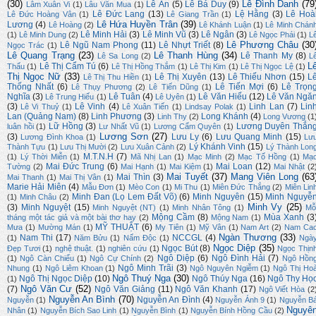
(30)
Lê Đình Danh
(79
Lê Ân
(5)
Lê Bá Duy
(9)
Lâm Xuân Vi
(1)
Lâu Văn Mua
(1)
Lê Đức Lang
(13)
Lệ Hằng
(3)
Lê Hoà
Lê Đức Hoàng Vân
(1)
Lê Giang Trần
(1)
Lê Hứa Huyền Trân
(39)
Lương
(4)
Lê Hoàng
(2)
Lê Khánh Luận
(1)
Lê Minh Chán
Lê Minh Hải
(3)
Lê Minh Vũ
(3)
Lê Ngân
(3)
(1)
Lê Minh Dung
(2)
Lê Ngọc Phái
(1)
L
Lê Phương Châu
(30
Lê Ngũ Nam Phong
(11)
Lê Nhựt Triết
(8)
Ngọc Trác
(1)
Lê Quang Trạng
(23)
Lê Thanh Hùng
(34)
Lê Thanh My
(8)
Lê Sa Long
(2)
L
L
Lê Thị Cẩm Tú
(6)
Thấu
(1)
Lê Thị Hồng Thắm
(1)
Lê Thị Kim
(1)
Lê Thị Ngọc Lệ
(1)
Thị Ngọc Nữ
(33)
Lê Thị Xuyên
(13)
Lê Thiếu Nhơn
(15)
L
Lê Thị Thu Hiền
(1)
Thống Nhất
(6)
Lê Tiến Mợi
(6)
Lê Trọn
Lê Thụy Phương
(2)
Lê Tiến Dũng
(1)
Nghĩa
(3)
Lê Tuân
(4)
Lê Văn Hiếu
(12)
Lê Văn Ngă
Lê Trung Hiếu
(1)
Lê Uyên
(1)
(3)
Lê Vinh
(4)
Linh Lan
(7)
Lin
Lê Vi Thuỷ
(1)
Lê Xuân Tiến
(1)
Lindsay Polak
(1)
Lan (Quảng Nam)
(8)
Linh Phương
(3)
Long Khánh
(4)
Linh Thy
(2)
Long Vương
(1
Lữ Hồng
(3)
Lương Duyên Thắn
luân hồi
(1)
Lư Nhất Vũ
(1)
Lương Cẩm Quyên
(1)
Lương Sơn
(27)
(3)
Lưu Ly
(6)
Lưu Quang Minh
(15)
Lương Đình Khoa
(1)
Lư
Lý Khánh Vinh
(15)
Thành Tựu
(1)
Lưu Thị Mười
(2)
Lưu Xuân Cảnh
(2)
Lý Thành Lon
M.T.N.H
(7)
(1)
Lý Thời Miễn
(1)
Mã Nhị Lan
(1)
Mạc Minh
(2)
Mạc Tố Hồng
(1)
Mạ
Mai Đức Trung
(6)
Mai Loan
(12)
Tường
(2)
Mai Hạnh
(1)
Mai Kiệm
(1)
Mai Nhật
(2
Mai Tuyết
(37)
Mang Viên Long
(63
Mai Thìn
(3)
Mai Thanh
(1)
Mai Thị Vân
(1)
Marie Hải Miên
(4)
Mẫu Đơn
(1)
Mèo Con
(1)
Mi Thu
(1)
Miên Đức Thắng
(2)
Miên Lin
Minh Đan (Lọ Lem Đất Võ)
(6)
Minh Nguyên
(15)
Minh Nguyễ
(1)
Minh Châu
(2)
Minh Vy
(25)
(3)
Minh Nguyệt
(15)
Minh Nguyệt (NT)
(1)
Minh Nhân Tông
(1)
Mỗ
Mộng Cầm
(8)
Mùa Xanh
(3
tháng một tác giả và một bài thơ hay
(2)
Mộng Nam
(1)
MỸ THUẬT
(6)
Mưa
(1)
Mường Mán
(1)
My Tiên
(1)
Mỹ Vân
(1)
Nam Art
(2)
Nam Ca
Ngàn Thương
(33)
Nam Thi
(17)
NCCGL
(4)
(1)
Năm Bửu
(1)
Nấm Độc
(1)
Ngà
Ngọc Diệp
(35)
Ngọc Bút
(8)
Đẹp Tươi
(1)
nghệ thuật.
(1)
nghiên cứu
(1)
Ngọc Thịn
Ngô Diệp
(6)
Ngô Đình Hải
(7)
(1)
Ngô Càn Chiểu
(1)
Ngô Cự Chính
(2)
Ngô Hồn
Ngô Minh Trãi
(3)
Nhung
(1)
Ngô Liêm Khoan
(1)
Ngô Nguyên Ngiễm
(1)
Ngô Thị Ho
Ngô Thuý Nga
(30)
Ngô Thị Ngọc Diệp
(10)
Ngô Thúy Nga
(16)
Ngô Thy Họ
(1)
Ngô Văn Cư
(52)
(7)
Ngô Văn Giảng
(11)
Ngô Văn Khanh
(17)
Ngô Viết Hòa
(2
Nguyễn An Bình
(70)
Nguyễn An Đình
(4)
Nguyễn
(1)
Nguyễn Ánh 9
(1)
Nguyễn B
Nguyê
Nhân
(1)
Nguyễn Bích Sao Linh
(1)
Nguyễn Bình
(1)
Nguyễn Bính Hồng Cầu
(2)