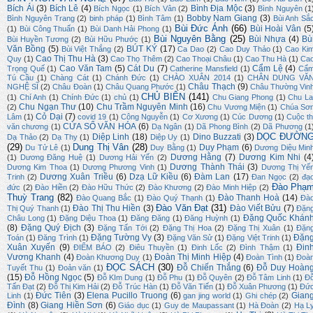
Bích Ái
(3)
Bích Lê
(4)
Bình Địa Mộc
(3)
Bích Ngọc
(1)
Bích Vân
(2)
Bình Nguyên
(1
Bobby Nam Giang
(3)
Bình Nguyên Trang
(2)
binh pháp
(1)
Bình Tâm
(1)
Bùi Anh Sắ
Bùi Đức Ánh
(66)
Bùi Hoài Vân
(5
(1)
Bùi Công Thuấn
(1)
Bùi Danh Hải Phong
(1)
Bùi Nguyên Bằng
(25)
Bùi Nhựa
(4)
Bù
Bùi Huyền Tương
(2)
Bùi Hữu Phước
(1)
Văn Bồng
(5)
BÚT KÝ
(17)
Bùi Việt Thắng
(2)
Ca Dao
(2)
Cao Duy Thảo
(1)
Cao Ki
Cao Thị Thu Hà
(3)
Quy
(1)
Cao Thọ Thêm
(2)
Cao Thoại Châu
(1)
Cao Thu Hà
(1)
Ca
Cao Văn Tam
(5)
Cát Du
(7)
Cẩm Lệ
(4)
Trọng Quế
(1)
Catherine Mansfield
(1)
Cẩ
Tú Cầu
(1)
Chàng Cát
(1)
Chánh Đức
(1)
CHÀO XUÂN 2014
(1)
CHÂN DUNG VĂ
Châu Thạch
(9)
NGHỆ SĨ
(2)
Châu Đoàn
(1)
Châu Quang Phước
(1)
Châu Thường Vin
CHỦ BIÊN
(141)
(1)
Chí Anh
(1)
Chính Đức
(1)
chủ
(1)
Chu Giang Phong
(1)
Chu La
Chu Ngạn Thư
(10)
Chu Trầm Nguyên Minh
(16)
(2)
Chu Vương Miện
(1)
Chúa Sơ
Cỏ Dại
(7)
Lâm
(1)
covid 19
(1)
Công Nguyễn
(1)
Cơ Xương
(1)
Cúc Dương
(1)
Cuộc th
CỬA SỔ VĂN HÓA
(6)
văn chương
(1)
Dạ Ngân
(1)
Dã Phong Bình
(2)
Dã Phương
(1
DỌC ĐƯỜN
Diệp Linh
(18)
Dino Buzzati
(3)
Dạ Thảo
(2)
Dạ Thy
(1)
Diệp Uy
(1)
(29)
Dung Thị Vân
(28)
Duy Phạm
(6)
Du Tử Lê
(1)
Duy Bằng
(1)
Dương Diệu Min
Dương Hằng
(7)
Dương Kim Nhi
(4
(1)
Dương Đăng Huệ
(1)
Dương Hải Yến
(2)
Dương Thành Thái
(3)
Dương Kim Thoa
(1)
Dương Phương Vinh
(1)
Dương Thị Yế
Dương Xuân Triều
(6)
Dzạ Lữ Kiều
(6)
Đàm Lan
(17)
Trinh
(2)
Đan Ngọc
(2)
đạ
Đào Phạ
đức
(2)
Đào Hiền
(2)
Đào Hữu Thức
(2)
Đào Khương
(2)
Đào Minh Hiệp
(2)
Thuỳ Trang
(82)
Đào Thanh Hoà
(14)
Đào Quang Bắc
(1)
Đào Quý Thạnh
(1)
Đà
Đào Văn Đạt
(31)
Đào Thị Thu Hiền
(3)
Đào Viết Bửu
(7)
Thị Quý Thanh
(1)
Đặn
Đặng Quốc Khán
Châu Long
(1)
Đặng Diệu Thoa
(1)
Đăng Đăng
(1)
Đăng Huỳnh
(1)
(8)
Đặng Quý Địch
(3)
Đặng Tấn Tới
(2)
Đặng Thị Hoa
(2)
Đặng Thị Xuân
(1)
Đặn
Đặng Tường Vy
(3)
Đặn
Toán
(1)
Đăng Trình
(1)
Đặng Văn Sử
(1)
Đặng Việt Trinh
(1)
Xuân Xuyến
(9)
Đin
ĐIỂM BÁO
(2)
Điêu Thuyền
(1)
Đinh Lốc
(2)
Đình Thậm
(1)
Vương Khanh
(4)
Đoàn Thị Minh Hiệp
(4)
Đoàn Khương Duy
(1)
Đoàn Tình
(1)
Đoà
ĐỌC SÁCH
(30)
Đỗ Chiến Thắng
(6)
Đỗ Duy Hoàn
Tuyết Thu
(1)
Đoản văn
(1)
(15)
Đỗ Hồng Ngọc
(5)
Đỗ KIm Dung
(1)
Đỗ Phu
(1)
Đỗ Quyên
(2)
Đỗ Tâm Linh
(1)
Đ
Tấn Đạt
(2)
Đỗ Thị Kim Hải
(2)
Đỗ Trúc Hàn
(1)
Đỗ Văn Tiến
(1)
Đỗ Xuân Phương
(1)
Đứ
Đức Tiên
(3)
Elena Pucillo Truong
(6)
Gian
Linh
(1)
gan jing world
(1)
Ghi chép
(2)
Đình
(8)
Giang Hiền Sơn
(6)
Giáo dục
(1)
Guy de Maupassant
(1)
Hà Đoàn
(2)
Hạ L