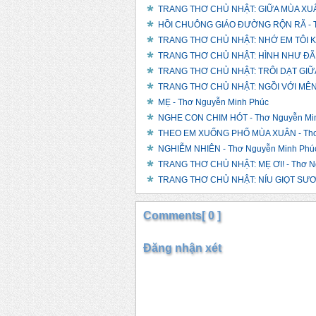
TRANG THƠ CHỦ NHẬT: GIỮA MÙA XUÂN
HỒI CHUÔNG GIÁO ĐƯỜNG RỘN RÃ - T
TRANG THƠ CHỦ NHẬT: NHỚ EM TÔI KH
TRANG THƠ CHỦ NHẬT: HÌNH NHƯ ĐÃ Y
TRANG THƠ CHỦ NHẬT: TRÔI DẠT GIỮA
TRANG THƠ CHỦ NHẬT: NGỒI VỚI MÊNH
MẸ - Thơ Nguyễn Minh Phúc
NGHE CON CHIM HÓT - Thơ Nguyễn Mi
THEO EM XUỐNG PHỐ MÙA XUÂN - Thơ
NGHIỄM NHIÊN - Thơ Nguyễn Minh Phú
TRANG THƠ CHỦ NHẬT: MẸ ƠI! - Thơ N
TRANG THƠ CHỦ NHẬT: NÍU GIỌT SƯƠN
Comments[ 0 ]
Đăng nhận xét