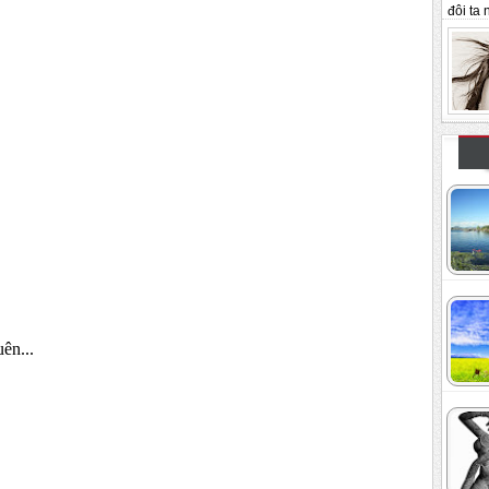
đôi ta n
ên...