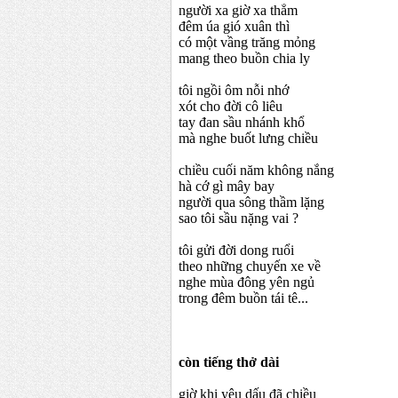
người xa giờ xa thẳm
đêm úa gió xuân thì
có một vầng trăng mỏng
mang theo buồn chia ly
tôi ngồi ôm nỗi nhớ
xót cho đời cô liêu
tay đan sầu nhánh khổ
mà nghe buốt lưng chiều
chiều cuối năm không nắng
hà cớ gì mây bay
người qua sông thầm lặng
sao tôi sầu nặng vai ?
tôi gửi đời dong ruổi
theo những chuyến xe về
nghe mùa đông yên ngủ
trong đêm buồn tái tê...
còn tiếng thở dài
giờ khi yêu dấu đã chiều