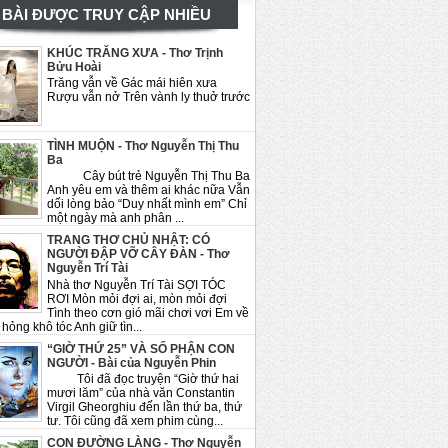
BÀI ĐƯỢC TRUY CẬP NHIỀU
KHÚC TRĂNG XƯA - Thơ Trịnh
Bửu Hoài
Trăng vẫn về Gác mái hiên xưa
Rượu vẫn nở Trên vành ly thuở trước
TÌNH MUỘN - Thơ Nguyễn Thị Thu
Ba
Cây bút trẻ Nguyễn Thị Thu Ba
Anh yêu em và thêm ai khác nữa Vẫn
dối lòng bảo “Duy nhất mình em” Chỉ
một ngày mà anh phân ...
TRANG THƠ CHỦ NHẬT: CÓ
NGƯỜI ĐẬP VỠ CÂY ĐÀN - Thơ
Nguyễn Trí Tài
Nhà thơ Nguyễn Trí Tài SỢI TÓC
RƠI Mòn mỏi đợi ai, mòn mỏi đợi
Tình theo cơn gió mãi chơi vơi Em về
hỏng khô tóc Anh giữ tìn...
“GIỜ THỨ 25” VÀ SỐ PHẬN CON
NGƯỜI - Bài của Nguyễn Phin
Tôi đã đọc truyện “Giờ thứ hai
mươi lăm” của nhà văn Constantin
Virgil Gheorghiu đến lần thứ ba, thứ
tư. Tôi cũng đã xem phim cùng...
CON ĐƯỜNG LÀNG - Thơ Nguyễn