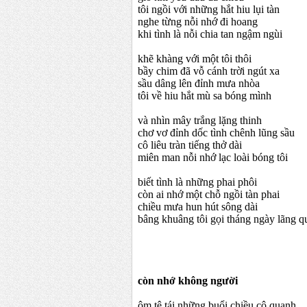
tôi ngồi với những hắt hiu lụi tàn
nghe từng nỗi nhớ đi hoang
khi tình là nỗi chia tan ngậm ngùi
khẽ khàng với một tôi thôi
bầy chim đã vỗ cánh trời ngút xa
sầu dâng lên đỉnh mưa nhòa
tôi về hiu hắt mù sa bóng mình
và nhìn mây trắng lặng thinh
chơ vơ đỉnh dốc tình chênh lũng sầu
cô liêu tràn tiếng thở dài
miên man nỗi nhớ lạc loài bóng tôi
biết tình là những phai phôi
còn ai nhớ một chỗ ngồi tàn phai
chiều mưa hun hút sông dài
bâng khuâng tôi gọi tháng ngày lãng qu
còn nhớ không người
ôm tê tái những buổi chiều cô quạnh