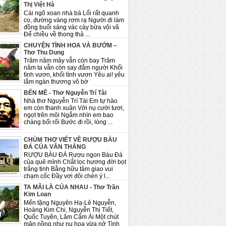
Thị Việt Hà
Cái ngõ xoan nhà bà Lối rất quanh
co, đường vàng rơm rạ Người đi làm
đồng buổi sáng vác cày bừa vội vã
Để chiều về thong thả ...
CHUYỆN TÌNH HOA VÀ BƯỚM –
Thơ Thu Dung
Trăm năm mây vẫn còn bay Trăm
năm ta vẫn còn say đắm người Khối
tình vươn, khối tình vươn Yêu ai! yêu
lắm ngàn thương vô bờ
BẾN MÊ - Thơ Nguyễn Trí Tài
Nhà thơ Nguyễn Trí Tài Em tự hào
em còn thanh xuân Với nụ cười tươi,
ngọt trên môi Ngắm nhìn em bao
chàng bối rối Bước đi rồi, lòng ...
CHÙM THƠ VIẾT VỀ RƯỢU BÀU
ĐÁ CỦA VĂN THẮNG
RƯỢU BÀU ĐÁ Rượu ngon Bàu Đá
của quê mình Chắt lọc hương đời bọt
trắng tinh Bằng hữu tâm giao vui
chạm cốc Đầy vơi đôi chén ý l...
TA MÃI LÀ CỦA NHAU - Thơ Trần
Kim Loan
Mến tặng Nguyên Hạ-Lê Nguyễn,
Hoàng Kim Chi, Nguyễn Thị Tiết,
Quốc Tuyên, Lâm Cẩm Ái Một chút
mặn nồng như nụ hoa vừa nở Tình