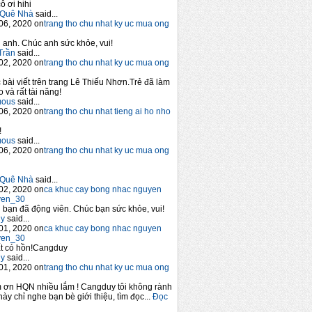
ô ơi hihi
Quê Nhà
said...
06, 2020 on
trang tho chu nhat ky uc mua ong
anh. Chúc anh sức khỏe, vui!
Trần
said...
02, 2020 on
trang tho chu nhat ky uc mua ong
 bài viết trên trang Lê Thiếu Nhơn.Trẻ đã làm
 và rất tài năng!
mous
said...
06, 2020 on
trang tho chu nhat tieng ai ho nho
!
mous
said...
06, 2020 on
trang tho chu nhat ky uc mua ong
Quê Nhà
said...
02, 2020 on
ca khuc cay bong nhac nguyen
yen_30
bạn đã động viên. Chúc bạn sức khỏe, vui!
y
said...
01, 2020 on
ca khuc cay bong nhac nguyen
yen_30
t có hồn!Cangduy
y
said...
01, 2020 on
trang tho chu nhat ky uc mua ong
 ơn HQN nhiều lắm ! Cangduy tôi không rành
này chỉ nghe bạn bè giới thiệu, tìm đọc...
Đọc