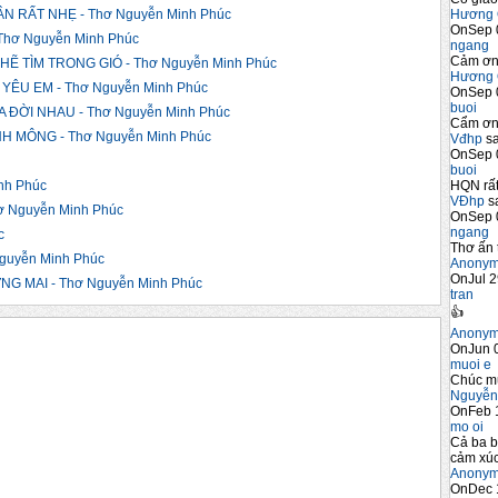
Hương 
 RẤT NHẸ - Thơ Nguyễn Minh Phúc
OnSep 
hơ Nguyễn Minh Phúc
ngang
Cảm ơn 
Ẽ TÌM TRONG GIÓ - Thơ Nguyễn Minh Phúc
Hương 
ÊU EM - Thơ Nguyễn Minh Phúc
OnSep 
buoi
 ĐỜI NHAU - Thơ Nguyễn Minh Phúc
Cẩm ơn 
 MÔNG - Thơ Nguyễn Minh Phúc
Vđhp
sa
OnSep 
buoi
HQN rất
nh Phúc
VĐhp
sa
 Nguyễn Minh Phúc
OnSep 
ngang
c
Thơ ấn 
guyễn Minh Phúc
Anony
OnJul 2
G MAI - Thơ Nguyễn Minh Phúc
tran
👍
Anony
OnJun 0
muoi e
Chúc m
Nguyễn
OnFeb 
mo oi
Cả ba b
cảm xúc
Anony
OnDec 