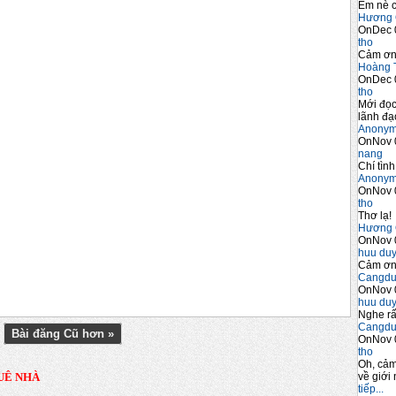
Em nè c
Hương 
OnDec 
tho
Cảm ơn 
Hoàng 
OnDec 
tho
Mới đọc
lãnh đạo
Anony
OnNov 
nang
Chí tình
Anony
OnNov 
tho
Thơ lạ!
Hương 
OnNov 
huu du
Cảm ơn 
Cangdu
OnNov 
huu du
Nghe rấ
Cangdu
Bài đăng Cũ hơn »
OnNov 
tho
Oh, cảm
về giới 
UÊ NHÀ
tiếp...