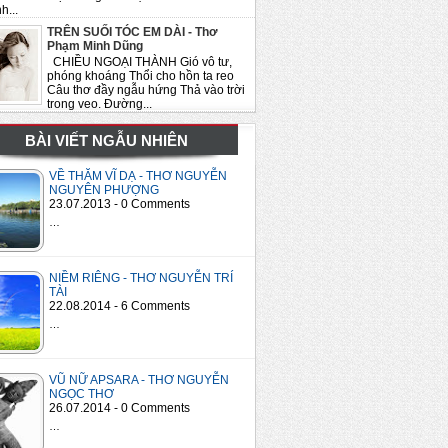
h...
TRÊN SUỐI TÓC EM DÀI - Thơ
Phạm Minh Dũng
CHIỀU NGOẠI THÀNH Gió vô tư,
phóng khoáng Thổi cho hồn ta reo
Câu thơ đầy ngẫu hứng Thả vào trời
trong veo. Đường...
BÀI VIẾT NGẪU NHIÊN
VỀ THĂM VĨ DẠ - THƠ NGUYỄN
NGUYÊN PHƯỢNG
23.07.2013 - 0 Comments
…
NIỀM RIÊNG - THƠ NGUYỄN TRÍ
TÀI
22.08.2014 - 6 Comments
…
VŨ NỮ APSARA - THƠ NGUYỄN
NGỌC THƠ
26.07.2014 - 0 Comments
…