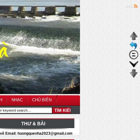
RSS
/
H
NHẠC
CHỦ BIÊN
THƯ & BÀI
i về Email: huongquenha2023@gmail.com