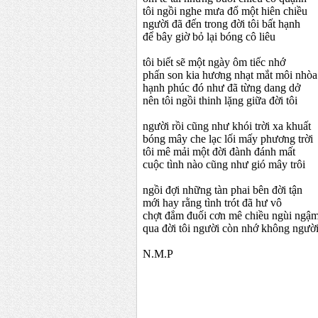
tôi ngồi nghe mưa đổ một hiên chiều
người đã đến trong đời tôi bất hạnh
để bây giờ bỏ lại bóng cô liêu
tôi biết sẽ một ngày ôm tiếc nhớ
phấn son kia hương nhạt mắt môi nhòa
hạnh phúc đó như đã từng dang dở
nên tôi ngồi thinh lặng giữa đời tôi
người rồi cũng như khói trời xa khuất
bóng mây che lạc lối mấy phương trời
tôi mê mải một đời đành đánh mất
cuộc tình nào cũng như gió mây trôi
ngồi đợi những tàn phai bên đời tận
mới hay rằng tình trót đã hư vô
chợt đắm đuối cơn mê chiều ngùi ngậ
qua đời tôi người còn nhớ không người.
N.M.P