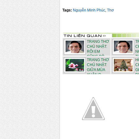
Tags:
Nguyễn Minh Phúc
,
Thơ
TRANG THƠ
T
CHỦ NHẬT:
C
RỒI EM
N
CŨNG BỎ ...
T
TRANG THƠ
H
...
CHỦ NHẬT:
C
GIỮA MÙA
G
XUÂN R...
Đ
RỘN RÃ - Thơ ..