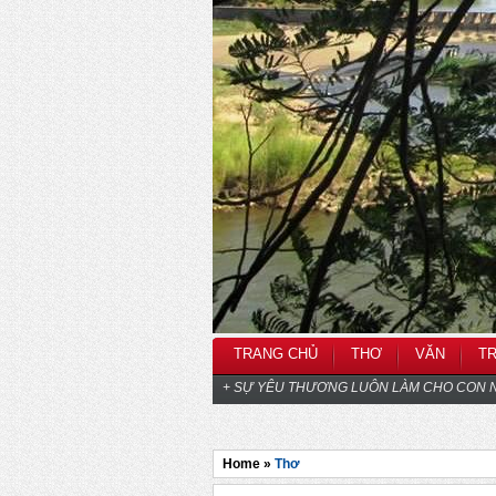
TRANG CHỦ
THƠ
VĂN
T
+ SỰ YÊU THƯƠNG LUÔN LÀM CHO CON N
Home »
Thơ