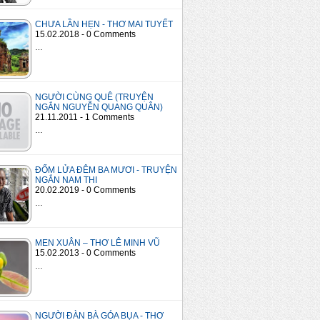
CHƯA LẦN HẸN - THƠ MAI TUYẾT
15.02.2018 - 0 Comments
…
NGƯỜI CÙNG QUÊ (TRUYỆN
NGẮN NGUYỄN QUANG QUÂN)
21.11.2011 - 1 Comments
…
ĐỐM LỬA ĐÊM BA MƯƠI - TRUYỆN
NGẮN NAM THI
20.02.2019 - 0 Comments
…
MEN XUÂN – THƠ LÊ MINH VŨ
15.02.2013 - 0 Comments
…
NGƯỜI ĐÀN BÀ GÓA BỤA - THƠ