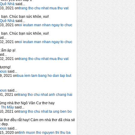
Quê Nhà
said...
03, 2021 on
trang tho chu nhat mua thu vat
bạn. Chúc bạn sức khỏe, vui!
Quê Nhà
said...
03, 2021 on
oi ieutan man nhan ngay to chuc
bạn. Chúc bạn sức khỏe, vui!
id...
02, 2021 on
oi ieutan man nhan ngay to chuc
 ấm áp ạ!
id...
02, 2021 on
trang tho chu nhat mua thu vat
tượng!
mous
said...
9, 2021 on
bua iem tam bang ho dan tap but
mous
said...
1, 2021 on
trang tho chu nhat anh chang hai
ừng nhà thơ Ngô Văn Cư thơ hay
 Thị Mây
said...
10, 2021 on
trang tho chu nhat ta ung ben bo
ài thơ đều rất hay! Cám ơn nhà thơ đã chia sẻ
 đẹp.
mous
said...
15, 2020 on
tinh muon tho nguyen thi thu ba