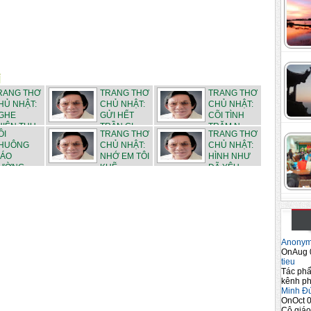
RANG THƠ
TRANG THƠ
TRANG THƠ
HỦ NHẬT:
CHỦ NHẬT:
CHỦ NHẬT:
GHE
GỬI HẾT
CÕI TÌNH
HIÊN THU
TRẦN GI...
TRĂM N...
ỒI
TRANG THƠ
TRANG THƠ
HUÔNG
CHỦ NHẬT:
CHỦ NHẬT:
IÁO
NHỚ EM TÔI
HÌNH NHƯ
ƯỜNG
KHẼ ...
ĐÃ YÊU...
.
Anony
OnAug 
tieu
Tác phẩ
kênh ph
Minh Đ
OnOct 0
Cô giáo