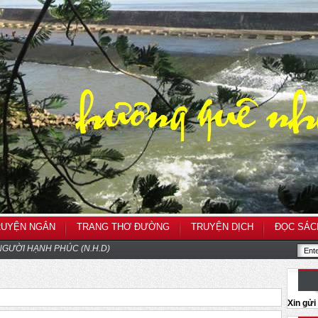
RUYỆN NGẮN
TRANG THƠ ĐƯỜNG
TRUYỆN DỊCH
ĐỌC SÁC
GƯỜI HẠNH PHÚC (N.H.D)
Xin gử