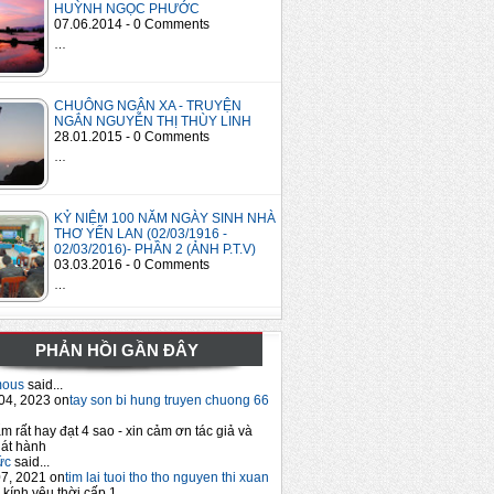
HUỲNH NGỌC PHƯỚC
07.06.2014 - 0 Comments
…
CHUÔNG NGÂN XA - TRUYỆN
NGẮN NGUYỄN THỊ THÙY LINH
28.01.2015 - 0 Comments
…
KỶ NIỆM 100 NĂM NGÀY SINH NHÀ
THƠ YẾN LAN (02/03/1916 -
02/03/2016)- PHẦN 2 (ẢNH P.T.V)
03.03.2016 - 0 Comments
…
PHẢN HỒI GẦN ĐÂY
mous
said...
04, 2023 on
tay son bi hung truyen chuong 66
m rất hay đạt 4 sao - xin cảm ơn tác giả và
át hành
ức
said...
7, 2021 on
tim lai tuoi tho tho nguyen thi xuan
 kính yêu thời cấp 1