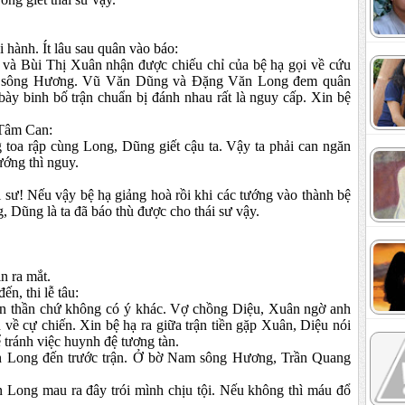
i hành. Ít lâu sau quân vào báo:
 và Bùi Thị Xuân nhận được chiếu chỉ của bệ hạ gọi về cứu
am sông Hương. Vũ Văn Dũng và Đặng Văn Long đem quân
y binh bố trận chuẩn bị đánh nhau rất là nguy cấp. Xin bệ
 Tâm Can:
 toa rập cùng Long, Dũng giết cậu ta. Vậy ta phải can ngăn
ướng thì nguy.
 sư! Nếu vậy bệ hạ giảng hoà rồi khi các tướng vào thành bệ
 Dũng là ta đã báo thù được cho thái sư vậy.
n ra mắt.
n, thi lễ tâu:
ian thần chứ không có ý khác. Vợ chồng Diệu, Xuân ngờ anh
 về cự chiến. Xin bệ hạ ra giữa trận tiền gặp Xuân, Diệu nói
tránh việc huynh đệ tương tàn.
n Long đến trước trận. Ở bờ Nam sông Hương, Trần Quang
ong mau ra đây trói mình chịu tội. Nếu không thì máu đổ