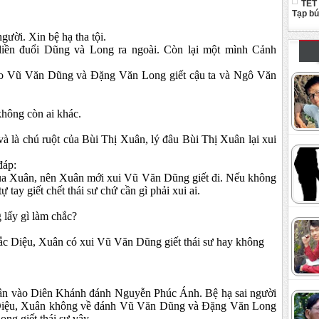
TẾT
Tạp b
người. Xin bệ hạ tha tội.
iền đuổi Dũng và Long ra ngoài. Còn lại một mình Cảnh
cho Vũ Văn Dũng và Đặng Văn Long giết cậu ta và Ngô Văn
hông còn ai khác.
a và là chú ruột của Bùi Thị Xuân, lý đâu Bùi Thị Xuân lại xui
đáp:
t của Xuân, nên Xuân mới xui Vũ Văn Dũng giết đi. Nếu không
 tay giết chết thái sư chứ cần gì phải xui ai.
 lấy gì làm chắc?
hắc Diệu, Xuân có xui Vũ Văn Dũng giết thái sư hay không
ân vào Diên Khánh đánh Nguyễn Phúc Ánh. Bệ hạ sai người
 Diệu, Xuân không về đánh Vũ Văn Dũng và Đặng Văn Long
ng giết thái sư vậy.