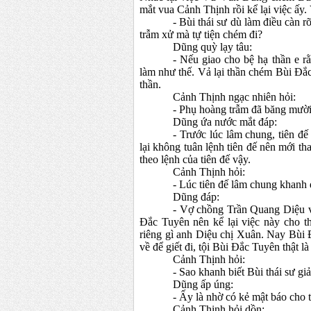
mắt vua Cảnh Thịnh rồi kể lại việc ấy
- Bùi thái sư dù làm điều càn 
trẫm xử mà tự tiện chém đi?
Dũng quỳ lạy tâu:
- Nếu giao cho bệ hạ thần e rằ
làm như thế. Vả lại thần chém Bùi Đắc 
thần.
Cảnh Thịnh ngạc nhiên hỏi:
- Phụ hoàng trẫm đã băng mười 
Dũng ứa nước mắt đáp:
- Trước lúc lâm chung, tiên đ
lại không tuân lệnh tiên đế nên mới t
theo lệnh của tiên đế vậy.
Cảnh Thịnh hỏi:
- Lúc tiên đế lâm chung khanh
Dũng đáp:
- Vợ chồng Trần Quang Diệu v
Đắc Tuyên nên kể lại việc này cho th
riêng gì anh Diệu chị Xuân. Nay Bùi
về để giết đi, tội Bùi Đắc Tuyên thật là
Cảnh Thịnh hỏi:
- Sao khanh biết Bùi thái sư giả
Dũng ấp úng:
- Ấy là nhờ có kẻ mật báo cho 
Cảnh Thịnh hỏi dồn: