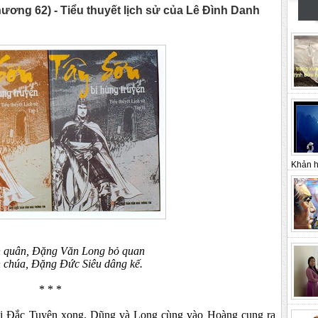
g 62) - Tiểu thuyết lịch sử của Lê Đình Danh
Khản h
 quân, Đặng Văn Long bỏ quan
 chúa, Đặng Đức Siêu dâng kế.
* * *
i Đắc Tuyên xong. Dũng và Long cùng vào Hoàng cung ra