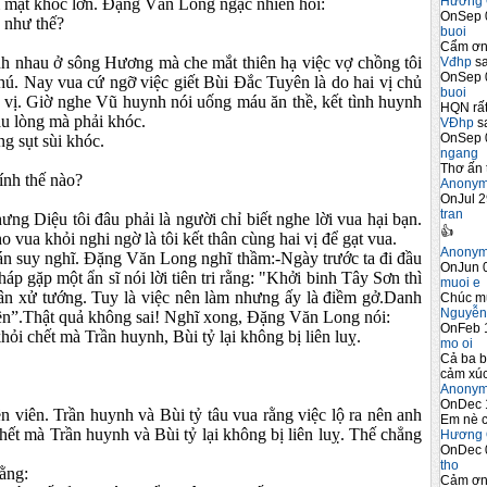
Hương 
m mặt khóc lớn. Đặng Văn Long ngạc nhiên hỏi:
OnSep 
g như thế?
buoi
Cẩm ơn 
ánh nhau ở sông Hương mà che mắt thiên hạ việc vợ chồng tôi
Vđhp
sa
OnSep 
hú. Nay vua cứ ngỡ việc giết Bùi Đắc Tuyên là do hai vị chủ
buoi
i vị. Giờ nghe Vũ huynh nói uống máu ăn thề, kết tình huynh
HQN rất
au lòng mà phải khóc.
VĐhp
sa
OnSep 
g sụt sùi khóc.
ngang
Thơ ấn 
ính thế nào?
Anony
OnJul 2
tran
ng Diệu tôi đâu phải là người chỉ biết nghe lời vua hại bạn.
👍
 vua khỏi nghi ngờ là tôi kết thân cùng hai vị để gạt vua.
Anony
n suy nghĩ. Đặng Văn Long nghĩ thầm:-Ngày trước ta đi đầu
OnJun 0
 gặp một ẩn sĩ nói lời tiên tri rằng: "Khởi binh Tây Sơn thì
muoi e
dân xử tướng. Tuy là việc nên làm nhưng ấy là điềm gở.Danh
Chúc m
Nguyễn
ền”.Thật quả không sai! Nghĩ xong, Đặng Văn Long nói:
OnFeb 
khỏi chết mà Trần huynh, Bùi tỷ lại không bị liên luỵ.
mo oi
Cả ba b
cảm xúc
Anony
OnDec 
ền viên. Trần huynh và Bùi tỷ tâu vua rằng việc lộ ra nên anh
Em nè c
chết mà Trần huynh và Bùi tỷ lại không bị liên luỵ. Thế chẳng
Hương 
OnDec 
tho
ằng:
Cảm ơn 