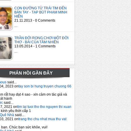
CON ĐƯỜNG TỪ TRÁI TIM ĐẾN
BÀN TAY - TẠP BÚT PHẠM MINH
HIỀN
21.11.2013 - 0 Comments
…
TRẦN ĐỚI RONG CHƠI MỘT ĐỜI
THƠ - BÀI CỦA TÂM NHIÊN
13.05.2014 - 1 Comments
…
PHẢN HỒI GẦN ĐÂY
mous
said...
04, 2023 on
tay son bi hung truyen chuong 66
m rất hay đạt 4 sao - xin cảm ơn tác giả và
át hành
ức
said...
7, 2021 on
tim lai tuoi tho tho nguyen thi xuan
 kính yêu thời cấp 1
Quê Nhà
said...
03, 2021 on
trang tho chu nhat mua thu vat
bạn. Chúc bạn sức khỏe, vui!