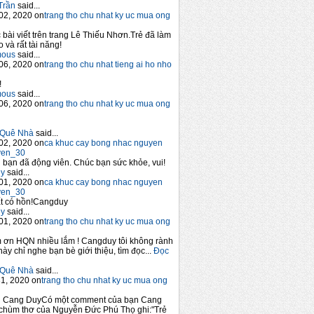
Trần
said...
02, 2020 on
trang tho chu nhat ky uc mua ong
 bài viết trên trang Lê Thiếu Nhơn.Trẻ đã làm
 và rất tài năng!
mous
said...
06, 2020 on
trang tho chu nhat tieng ai ho nho
!
mous
said...
06, 2020 on
trang tho chu nhat ky uc mua ong
Quê Nhà
said...
02, 2020 on
ca khuc cay bong nhac nguyen
yen_30
bạn đã động viên. Chúc bạn sức khỏe, vui!
y
said...
01, 2020 on
ca khuc cay bong nhac nguyen
yen_30
t có hồn!Cangduy
y
said...
01, 2020 on
trang tho chu nhat ky uc mua ong
 ơn HQN nhiều lắm ! Cangduy tôi không rành
này chỉ nghe bạn bè giới thiệu, tìm đọc...
Đọc
Quê Nhà
said...
1, 2020 on
trang tho chu nhat ky uc mua ong
n Cang DuyCó một comment của bạn Cang
chùm thơ của Nguyễn Đức Phú Thọ ghi:"Trẻ