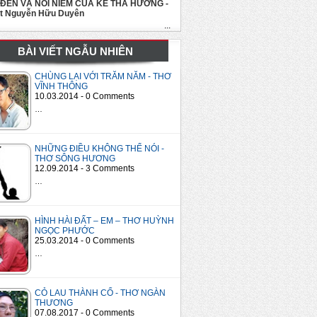
 ĐẾN VÀ NỖI NIỀM CỦA KẺ THA HƯƠNG -
út Nguyễn Hữu Duyên
...
BÀI VIẾT NGẪU NHIÊN
CHÙNG LẠI VỚI TRĂM NĂM - THƠ
VĨNH THÔNG
10.03.2014 - 0 Comments
…
NHỮNG ĐIỀU KHÔNG THỂ NÓI -
THƠ SÔNG HƯƠNG
12.09.2014 - 3 Comments
…
HÌNH HÀI ĐẤT – EM – THƠ HUỲNH
NGỌC PHƯỚC
25.03.2014 - 0 Comments
…
CỎ LAU THÀNH CỔ - THƠ NGÀN
THƯƠNG
07.08.2017 - 0 Comments