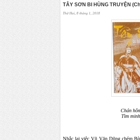
TÂY SƠN BI HÙNG TRUYỆN (Chươn
Thứ Hai, 8 tháng 1, 2018
Chán hôn
Tìm minh
N
hắc lại việc Vũ Văn Dũng chém Bù