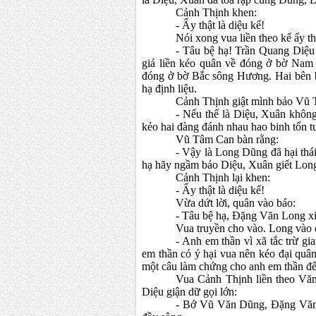
Cảnh Thịnh khen:
- Ấy thật là diệu kế!
Nói xong vua liền theo kế ấy th
- Tâu bệ hạ! Trần Quang Diệu
giá liền kéo quân về đóng ở bờ N
đóng ở bờ Bắc sông Hương. Hai bên bà
hạ định liệu.
Cảnh Thịnh giật mình bảo Vũ
- Nếu thế là Diệu, Xuân không
kẻo hai đàng đánh nhau hao binh tổn t
Vũ Tâm Can bàn rằng:
- Vậy là Long Dũng đã hại thái
hạ hãy ngầm bảo Diệu, Xuân giết Long,
Cảnh Thịnh lại khen:
- Ấy thật là diệu kế!
Vừa dứt lời, quân vào báo:
- Tâu bệ hạ, Đặng Văn Long xi
Vua truyền cho vào. Long vào đế
- Anh em thần vì xã tắc trừ g
em thần có ý hại vua nên kéo đại quân
một câu làm chứng cho anh em thần để 
Vua Cảnh Thịnh liền theo Vă
Diệu giận dữ gọi lớn:
- Bớ Vũ Văn Dũng, Đặng Văn L