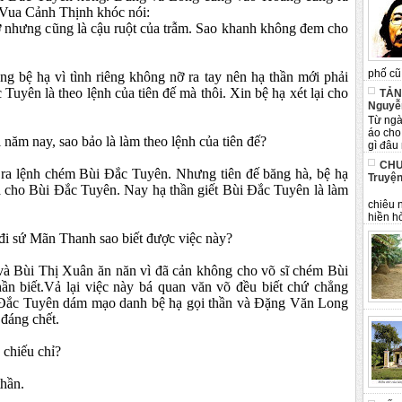
. Vua Cảnh Thịnh khóc nói:
rỡ nhưng cũng là cậu ruột của trẫm. Sao khanh không đem cho
phố cũ 
ng bệ hạ vì tình riêng không nỡ ra tay nên hạ thần mới phải
Tuyên là theo lệnh của tiên đế mà thôi. Xin bệ hạ xét lại cho
TẢN
Nguyễ
Từ ngà
áo cho
năm nay, sao bảo là làm theo lệnh của tiên đế?
gì đâu 
CHU
ế ra lệnh chém Bùi Đắc Tuyên. Nhưng tiên đế băng hà, bệ hạ
Truyện
ha cho Bùi Đắc Tuyên. Nay hạ thần giết Bùi Đắc Tuyên là làm
Tân 
chiêu 
hiền hò
 đi sứ Mãn Thanh sao biết được việc này?
à Bùi Thị Xuân ăn năn vì đã cản không cho võ sĩ chém Bùi
ần biết.Vả lại việc này bá quan văn võ đều biết chứ chẳng
 Đắc Tuyên dám mạo danh bệ hạ gọi thần và Đặng Văn Long
 đáng chết.
 chiếu chỉ?
thần.