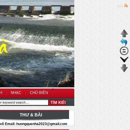
RSS
/
H
NHẠC
CHỦ BIÊN
THƯ & BÀI
i về Email: huongquenha2023@gmail.com