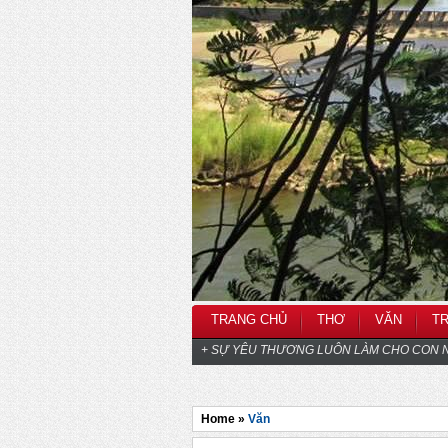
TRANG CHỦ
THƠ
VĂN
T
+ SỰ YÊU THƯƠNG LUÔN LÀM CHO CON N
Home »
Văn