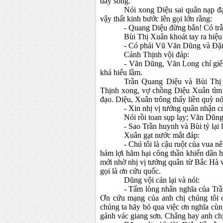
đầy sông.
Nói xong Diệu sai quân nạp đ
vậy thất kinh bước lên gọi lớn rằng:
- Quang Diệu đừng bắn! Có tr
Bùi Thị Xuân khoát tay ra hiệu
- Có phải Vũ Văn Dũng và Đặ
Cảnh Thịnh vội đáp:
- Văn Dũng, Văn Long chỉ giết
khá hiểu lầm.
Trần Quang Diệu và Bùi Thị
Thịnh xong, vợ chồng Diệu Xuân tì
đạo. Diệu, Xuân trông thấy liền quỳ nó
- Xin nhị vị tướng quân nhận c
Nói rồi toan sụp lạy; Văn Dũn
- Sao Trần huynh và Bùi tỷ lại
Xuân gạt nước mắt đáp:
- Chú tôi là cậu ruột của vua 
hám lợi hãm hại công thần khiến dân hờ
mới nhờ nhị vị tướng quân từ Bắc Hà về
gọi là ơn cứu quốc.
Dũng vội cản lại và nói:
- Tấm lòng nhân nghĩa của Trầ
Ơn cứu mạng của anh chị chúng tôi ch
chúng ta hãy bỏ qua việc ơn nghĩa cùn
gánh vác giang sơn. Chẳng hay anh chị