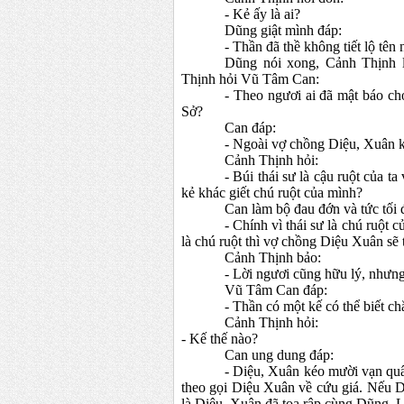
- Kẻ ấy là ai?
Dũng giật mình đáp:
- Thần đã thề không tiết lộ tên 
Dũng nói xong, Cảnh Thịnh l
Thịnh hỏi Vũ Tâm Can:
- Theo ngươi ai đã mật báo 
Sở?
Can đáp:
- Ngoài vợ chồng Diệu, Xuân k
Cảnh Thịnh hỏi:
- Búi thái sư là cậu ruột của t
kẻ khác giết chú ruột của mình?
Can làm bộ đau đớn và tức tối 
- Chính vì thái sư là chú ruộ
là chú ruột thì vợ chồng Diệu Xuân sẽ tự
Cảnh Thịnh bảo:
- Lời ngươi cũng hữu lý, nhưng
Vũ Tâm Can đáp:
- Thần có một kế có thể biết c
Cảnh Thịnh hỏi:
- Kế thế nào?
Can ung dung đáp:
- Diệu, Xuân kéo mười vạn qu
theo gọi Diệu Xuân về cứu giá. Nếu
là Diệu, Xuân đã toa rập cùng Dũng, Lo