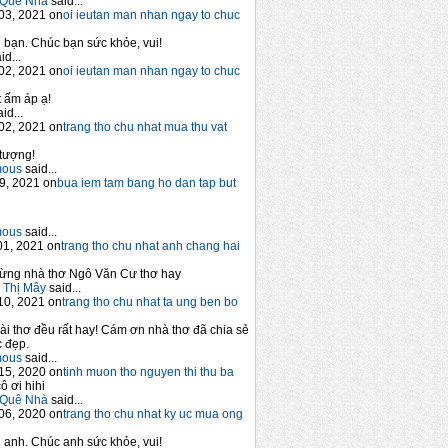
Quê Nhà
said...
03, 2021 on
oi ieutan man nhan ngay to chuc
bạn. Chúc bạn sức khỏe, vui!
id...
02, 2021 on
oi ieutan man nhan ngay to chuc
 ấm áp ạ!
id...
02, 2021 on
trang tho chu nhat mua thu vat
tượng!
mous
said...
9, 2021 on
bua iem tam bang ho dan tap but
mous
said...
1, 2021 on
trang tho chu nhat anh chang hai
ừng nhà thơ Ngô Văn Cư thơ hay
 Thị Mây
said...
10, 2021 on
trang tho chu nhat ta ung ben bo
ài thơ đều rất hay! Cám ơn nhà thơ đã chia sẻ
 đẹp.
mous
said...
15, 2020 on
tinh muon tho nguyen thi thu ba
ô ơi hihi
Quê Nhà
said...
06, 2020 on
trang tho chu nhat ky uc mua ong
anh. Chúc anh sức khỏe, vui!