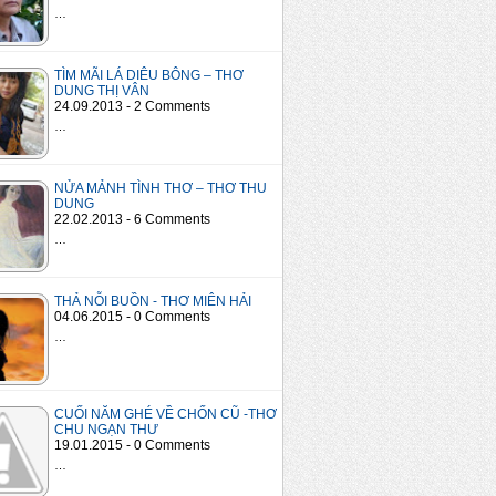
…
TÌM MÃI LÁ DIÊU BÔNG – THƠ
DUNG THỊ VÂN
24.09.2013 - 2 Comments
…
NỬA MẢNH TÌNH THƠ – THƠ THU
DUNG
22.02.2013 - 6 Comments
…
THẢ NỖI BUỒN - THƠ MIÊN HẢI
04.06.2015 - 0 Comments
…
CUỐI NĂM GHÉ VỀ CHỐN CŨ -THƠ
CHU NGẠN THƯ
19.01.2015 - 0 Comments
…