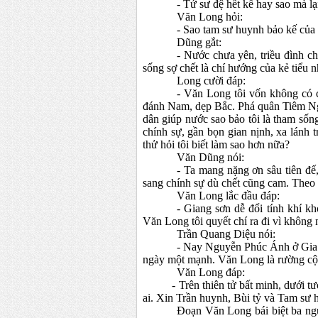
- Tứ sư đệ hết kế hay sao mà l
Văn Long hỏi:
- Sao tam sư huynh bảo kế của 
Dũng gắt:
- Nước chưa yên, triều đình ch
sống sợ chết là chí hướng của kẻ tiểu 
Long cười đáp:
- Văn Long tôi vốn không có c
đánh Nam, dẹp Bắc. Phá quân Tiêm N
dân giúp nước sao bảo tôi là tham sống
chính sự, gần bọn gian nịnh, xa lánh t
thử hỏi tôi biết làm sao hơn nữa?
Văn Dũng nói:
- Ta mang nặng ơn sâu tiên đế,
sang chính sự dù chết cũng cam. Theo t
Văn Long lắc đầu đáp:
- Giang sơn dễ đổi tính khí k
Văn Long tôi quyết chí ra đi vì không 
Trần Quang Diệu nói:
- Nay Nguyễn Phúc Ánh ở Gia 
ngày một mạnh. Văn Long là rường cột
Văn Long đáp:
- Trên thiên tử bất minh, dưới tướng
ai. Xin Trần huynh, Bùi tỷ và Tam sư h
Đoạn Văn Long bái biệt ba ng