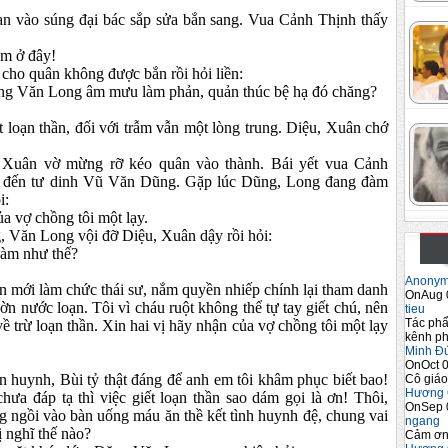
ạn vào súng đại bác sắp sửa bắn sang. Vua Cảnh Thịnh thấy
ẫm ở đây!
 cho quân không được bắn rồi hỏi liền:
ng Văn Long âm mưu làm phản, quản thúc bệ hạ đó chăng?
 loạn thần, đối với trẫm vẫn một lòng trung. Diệu, Xuân chớ
 Xuân vờ mừng rỡ kéo quân vào thành. Bái yết vua Cảnh
m đến tư dinh Vũ Văn Dũng. Gặp lúc Dũng, Long đang đàm
i:
ủa vợ chồng tôi một lạy.
g, Văn Long vội đỡ Diệu, Xuân dậy rồi hỏi:
 làm như thế?
Anony
nên mới làm chức thái sư, nắm quyền nhiếp chính lại tham danh
OnAug 
n nước loạn. Tôi vì cháu ruột không thể tự tay giết chú, nên
tieu
Tác phẩ
 trừ loạn thần. Xin hai vị hãy nhận của vợ chồng tôi một lạy
kênh ph
Minh Đ
OnOct 0
n huynh, Bùi tỷ thật đáng để anh em tôi khâm phục biết bao!
Cô giáo
Hương 
ưa đáp tạ thì việc giết loạn thần sao dám gọi là ơn! Thôi,
OnSep 
g ngồi vào bàn uống máu ăn thề kết tình huynh đệ, chung vai
ngang
 nghĩ thế nào?
Cảm ơn 