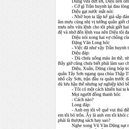
Dũng vừa dứt lời, Diệu liền ô
- Cớ gì Trần huynh lại đau lòn
Diệu gạt nước mắt nói:
- Nhờ bọn ta lập kế giả sắp đ
âm mưu cùng nhị vị tướng quân giết c
mưu nên vừa lệnh cho tôi phải giết ha
đệ và nhớ đến lệnh vua nên Diệu tôi đ
Diệu nói xong hai vợ chồng cùn
Đặng Văn Long hỏi:
- Việc đã như vậy Trần huynh t
Diệu đáp:
- Dù chưa uống máu ăn thề, như
Bây giờ cũng chưa biết phải làm sao cho
Diệu, Xuân, Dũng cùng bóp trá
quân Tây Sơn ngang qua chùa Thập Tháp
nhổ cây Sơn, trận đầu ra quân trước 
dù lưu hậu thế nhưng sự nghiệp khó b
- Tôi có một cách khiến hai ta 
Mọi người đồng thanh hỏi:
- Cách nào?
Long đáp:
- Anh em tôi về quê vui thú đi
em tôi bỏ trốn. Ấy là anh em tôi khỏi 
phải là thượng sách hay sao?
Nghe xong Vũ Văn Dũng nạt r