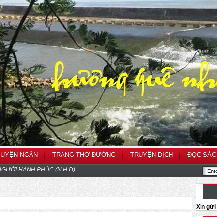
RUYỆN NGẮN
TRANG THƠ ĐƯỜNG
TRUYỆN DỊCH
ĐỌC SÁC
GƯỜI HẠNH PHÚC (N.H.D)
Xin gử