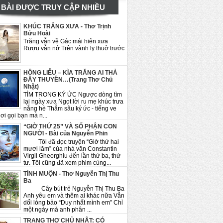
BÀI ĐƯỢC TRUY CẬP NHIỀU
KHÚC TRĂNG XƯA - Thơ Trịnh
Bửu Hoài
Trăng vẫn về Gác mái hiên xưa
Rượu vẫn nở Trên vành ly thuở trước
HỒNG LIỄU – KÌA TRĂNG AI THẢ
ĐẦY THUYỀN…(Trang Thơ Chủ
Nhật)
TÌM TRONG KÝ ỨC Ngược dòng tìm
lại ngày xưa Ngọt lời ru mẹ khúc trưa
nắng hè Thẳm sâu ký ức - tiếng ve
ơi gọi bạn mà n...
“GIỜ THỨ 25” VÀ SỐ PHẬN CON
NGƯỜI - Bài của Nguyễn Phin
Tôi đã đọc truyện “Giờ thứ hai
mươi lăm” của nhà văn Constantin
Virgil Gheorghiu đến lần thứ ba, thứ
tư. Tôi cũng đã xem phim cùng...
TÌNH MUỘN - Thơ Nguyễn Thị Thu
Ba
Cây bút trẻ Nguyễn Thị Thu Ba
Anh yêu em và thêm ai khác nữa Vẫn
dối lòng bảo “Duy nhất mình em” Chỉ
một ngày mà anh phân ...
TRANG THƠ CHỦ NHẬT: CÓ