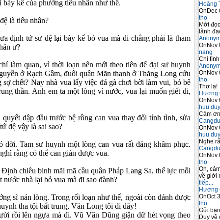
ại bày kế của phường tiểu nhân như thế.
Hoàng 
OnDec 
tho
đệ là tiểu nhân?
Mới đọc
lãnh đạo
ưa định tứ sư đệ lại bày kế bỏ vua mà đi chẳng phải là tham
Anony
OnNov 
nhân ư?
nang
Chí tình
hí làm quan, vì thời loạn nên mới theo tiên đế đại sư huynh
Anony
OnNov 
guyễn ở Rạch Gầm, đuổi quân Mãn thanh ở Thăng Long cứu
tho
 sợ chết? Nay nhà vua lấy việc đá gà chơi bời làm vui, bỏ bê
Thơ lạ!
rung thần. Anh em ta một lòng vì nước, vua lại muốn giết đi,
Hương 
OnNov 
huu du
Cảm ơn 
 quyết dập đầu trước bệ rồng can vua thay đổi tính tình, sửa
Cangdu
ứ đệ vậy là sai sao?
OnNov 
huu du
Nghe rấ
hó dời. Tam sư huynh một lòng can vua rất đáng khâm phục.
Cangdu
nghĩ rằng có thể can gián được vua.
OnNov 
tho
Oh, cảm
Định chiêu binh mãi mã cầu quân Pháp Lang Sa, thế lực mỗi
về giới 
 nước nhà lại bỏ vua mà đi sao đành?
tiếp...
Hương 
OnOct 3
 sĩ nản lòng. Trong rối loạn như thế, ngoài còn đánh được
tho
uynh tha tội bất trung, Văn Long tôi đi đây!
Gửi bạ
ười rồi lên ngựa mà đi. Vũ Văn Dũng giận dữ hét vọng theo
Duy về 