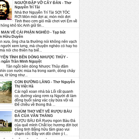
NGƯỜI ĐẬP VỠ CÂY ĐÀN - Thơ
Nguyễn Trí Tài
Nhà thơ Nguyễn Trí Tài SỢI TÓC
RƠI Mòn mỏi đợi ai, mòn mỏi đợi
Tình theo cơn gió mãi chơi vơi Em về
hỏng khô tóc Anh giữ tìn...
 MẠN VỀ CÁI PHẬN NGHÈO - Tạp bút
n Hữu Duyên
n xưa, ông cha ta thường nói không nên vạch
 người xem lưng, mà chuyện nghèo có hay ho
mà nói cho thiên hạ biế...
YỆN TÌNH BÊN DÒNG NHƯỢC THỦY -
 ngắn Trần Minh Nguyệt
ngồi bên dòng Nhược Thủy đăm
nhìn con nước mùa hạ trong xanh, dòng chảy
a, lờ lửng như...
CON ĐƯỜNG LÀNG - Thơ Nguyễn
Thị Việt Hà
Cái ngõ xoan nhà bà Lối rất quanh
co, đường vàng rơm rạ Người đi làm
đồng buổi sáng vác cày bừa vội vã
Để chiều về thong thả ...
CHÙM THƠ VIẾT VỀ RƯỢU BÀU
ĐÁ CỦA VĂN THẮNG
RƯỢU BÀU ĐÁ Rượu ngon Bàu Đá
của quê mình Chắt lọc hương đời bọt
trắng tinh Bằng hữu tâm giao vui
chạm cốc Đầy vơi đôi chén ý l...