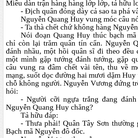
Miêu dàn trận hàng hàng lớp lớp, tả hữu lo
- Địch quân đóng dày cả sao ta phá 
Nguyễn Quang Huy vung móc câu nó
- Ta thà chết chứ không hàng Nguyễ
Nói đoạn Quang Huy thúc bạch mã 
chỉ còn lại trăm quân tín cẩn. Nguyễn
đánh nhầu, một hồi quân sĩ đi theo đều 
một mình gặp tướng đánh tướng, gặp qu
câu vung ra đâm chết vài tên, thu về 
mạng, suốt dọc đường hai mươi dặm Huy 
chỗ không người. Nguyễn Vương đứng trê
hỏi:
- Người cỡi ngựa trắng đang đánh 
Nguyễn Quang Huy chăng?
Tả hữu đáp:
- Thưa phải! Quân Tây Sơn thường 
Bạch mã Nguyễn đô đốc.