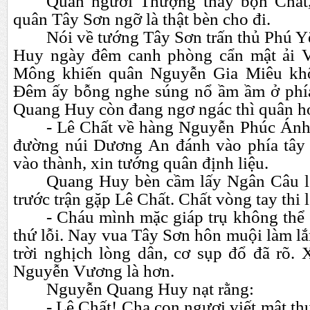
Quân người Thượng thấy bọn Chất
quân Tây Sơn ngỡ là thật bèn cho đi.
Nói về tướng Tây Sơn trấn thủ Phú 
Huy ngày đêm canh phòng cẩn mật ải 
Mông khiến quân Nguyễn Gia Miêu khô
Đêm ấy bỗng nghe súng nổ ầm ầm ở phía
Quang Huy còn đang ngơ ngác thì quân hớ
- Lê Chất về hàng Nguyễn Phúc Ánh.
đường núi Dương An đánh vào phía tây 
vào thành, xin tướng quân định liệu.
Quang Huy bèn cầm lấy Ngân Câu l
trước trận gặp Lê Chất. Chất vòng tay thi l
- Cháu mình mặc giáp trụ không thể 
thứ lỗi. Nay vua Tây Sơn hôn muội làm lắm
trời nghịch lòng dân, cơ sụp đổ đã rõ. 
Nguyễn Vương là hơn.
Nguyễn Quang Huy nạt rằng:
- Lê Chất! Cha con ngươi viết mật th