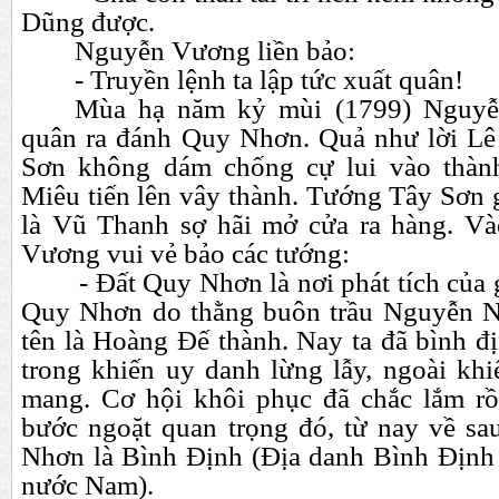
Dũng được.
Nguyễn Vương liền bảo:
- Truyền lệnh ta lập tức xuất quân!
Mùa hạ năm kỷ mùi (1799) Nguy
quân ra đánh Quy Nhơn. Quả như lời Lê
Sơn không dám chống cự lui vào thàn
Miêu tiến lên vây thành. Tướng Tây Sơn
là Vũ Thanh sợ hãi mở cửa ra hàng. Và
Vương vui vẻ bảo các tướng:
- Đất Quy Nhơn là nơi phát tích của g
Quy Nhơn do thằng buôn trầu Nguyễn Nh
tên là Hoàng Đế thành. Nay ta đã bình 
trong khiến uy danh lừng lẫy, ngoài khi
mang. Cơ hội khôi phục đã chắc lắm rồ
bước ngoặt quan trọng đó, từ nay về sa
Nhơn là Bình Định (Địa danh Bình Định t
nước Nam).