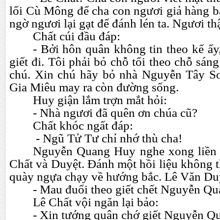
lối Cù Mông để cha con ngươi giả hàng 
ngờ ngươi lại gạt để đánh lén ta. Ngươi t
Chất cúi đầu đáp:
- Bởi hôn quân không tin theo kế ấy,
giết đi. Tôi phải bỏ chỗ tối theo chỗ sán
chú. Xin chú hãy bỏ nhà Nguyễn Tây S
Gia Miêu may ra còn đường sống.
Huy giận lắm trợn mắt hỏi:
- Nhà ngươi đã quên ơn chúa cũ?
Chất khóc ngất đáp:
- Ngũ Tử Tư chỉ nhớ thù cha!
Nguyễn Quang Huy nghe xong liền
Chất và Duyệt. Đánh một hồi liệu không 
quày ngựa chạy về hướng bắc. Lê Văn Du
- Mau đuổi theo giết chết Nguyễn Q
Lê Chất vội ngăn lại bảo:
- Xin tướng quân chớ giết Nguyễn Q