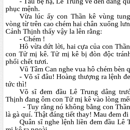
- Tâu bệ hạ, Lê Trung về đến đang qu
phục mệnh.
Vừa lúc ấy con Thần kê vùng tung
vòng từ trên cao chém hai chân xuống lư
Cảnh Thịnh thấy vậy la lên rằng:
- Chém !
Hô vừa dứt lời, hai cựa của con Thầ
con Tử mị kê. Tử mị kê bị đòn độc trá
phổi chết tươi.
Vũ Tâm Can nghe vua hô chém bèn qu
- Võ sĩ đâu! Hoàng thượng ra lệnh đ
tức thì!
Võ sĩ đem đầu Lê Trung dâng trư
Thịnh đang ôm con Tử mị kê vào lòng mế
- Tuy rằng nó không bằng con Thần k
là gà quí. Thật đáng tiết thay! Mau đem đi
Quân sĩ nghe lệnh liền đem đầu Lê 
mị kê ra ngoài.