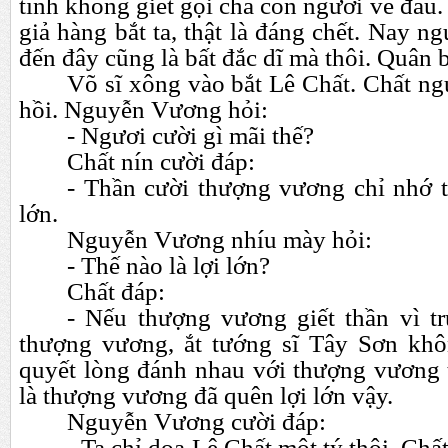
tình không giết gọi cha con ngươi về đầu
giả hàng bắt ta, thật là đáng chết. Nay 
đến đây cũng là bất đắc dĩ mà thôi. Quân b
Võ sĩ xông vào bắt Lê Chất. Chất ng
hồi. Nguyễn Vương hỏi:
- Ngươi cười gì mãi thế?
Chất nín cười đáp:
- Thần cười thượng vương chỉ nhớ 
lớn.
Nguyễn Vương nhíu mày hỏi:
- Thế nào là lợi lớn?
Chất đáp:
- Nếu thượng vương giết thần vì tr
thượng vương, ắt tướng sĩ Tây Sơn kh
quyết lòng đánh nhau với thượng vương t
là thượng vương đã quên lợi lớn vậy.
Nguyễn Vương cười đáp:
- Ta chỉ doạ Lê Chất một tý thôi. Chấ