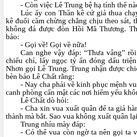
- Còn việc Lê Trung bệ hạ tính thế nà
Lúc ấy con Thần kê cứ giả thua ch
kê đuổi cầm chừng chẳng chịu theo sát, 
không đá được đòn Hồi Mã Thương. Th
bảo:
- Gọi về! Gọi về nữa!
Can nghe vậy đáp: “Thưa vâng” rồi 
chiếu chỉ, lấy ngọc tỷ ấn đóng dấu triệ
Nhơn gọi Lê Trung. Trung nhận được chiế
bèn bảo Lê Chất rằng:
- Nay cha phải về kinh phục mệnh vu
canh phòng cẩn mật các nơi hiểm yếu khô
Lê Chất dò hỏi:
- Cha xin vua xuất quân để ta giả h
thành mà bắt. Sao vua không xuất quân lại
Trung nhíu mày đáp:
- Có thể vua còn ngờ ta nên gọi ta 