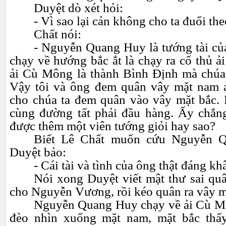
Duyệt dò xét hỏi:
- Vì sao lại cản không cho ta đuổi the
Chất nói:
- Nguyễn Quang Huy là tướng tài c
chạy về hướng bắc ắt là chạy ra cố thủ 
ải Cù Mông là thành Bình Định mà chúa
Vậy tôi và ông đem quân vây mặt nam 
cho chúa ta đem quân vào vây mặt bắc
cùng đường tất phải đầu hàng. Ấy chẳng 
được thêm một viên tướng giỏi hay sao?
Biết Lê Chất muốn cứu Nguyễn 
Duyệt bảo:
- Cái tài và tình của ông thật đáng k
Nói xong Duyệt viết mật thư sai qu
cho Nguyễn Vương, rồi kéo quân ra vây 
Nguyễn Quang Huy chạy về ải Cù Mô
đèo nhìn xuống mặt nam, mặt bắc thấ