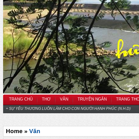
TRANG CHỦ
THƠ
VĂN
TRUYỆN NGẮN
TRANG TH
+ SỰ YÊU THƯƠNG LUÔN LÀM CHO CON NGƯỜI HẠNH PHÚC (N.H.D)
Home »
Văn