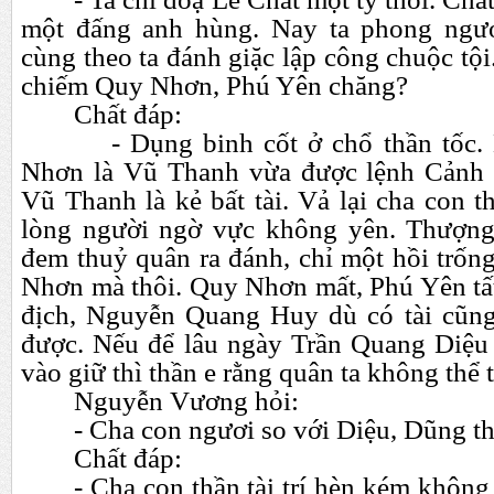
một đấng anh hùng. Nay ta phong ngư
cùng theo ta đánh giặc lập công chuộc tội
chiếm Quy Nhơn, Phú Yên chăng?
Chất đáp:
- Dụng binh cốt ở chổ thần tốc. N
Nhơn là Vũ Thanh vừa được lệnh Cảnh T
Vũ Thanh là kẻ bất tài. Vả lại cha con t
lòng người ngờ vực không yên. Thượng
đem thuỷ quân ra đánh, chỉ một hồi trốn
Nhơn mà thôi. Quy Nhơn mất, Phú Yên tất
địch, Nguyễn Quang Huy dù có tài cũng
được. Nếu để lâu ngày Trần Quang Diệ
vào giữ thì thần e rằng quân ta không thể
Nguyễn Vương hỏi:
- Cha con ngươi so với Diệu, Dũng t
Chất đáp:
- Cha con thần tài trí hèn kém không