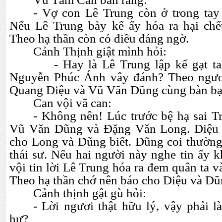
- Vợ con Lê Trung còn ở trong ta
Nếu Lê Trung bày kế ấy hóa ra hại chế
Theo hạ thần còn có điều đáng ngờ.
Cảnh Thịnh giật mình hỏi:
- Hay là Lê Trung lập kế gạt ta 
Nguyễn Phúc Ánh vây đánh? Theo ngươ
Quang Diệu và Vũ Văn Dũng cùng bàn bạ
Can vội vã can:
- Không nên! Lúc trước bệ hạ sai T
Vũ Văn Dũng và Đặng Văn Long. Diệu 
cho Long và Dũng biết. Dũng coi thường
thái sư. Nếu hai người này nghe tin ấy 
vội tin lời Lê Trung hóa ra đem quân ta v
Theo hạ thần chớ nên báo cho Diệu và Dũ
Cảnh thịnh gật gù hỏi:
- Lời ngươi thật hữu lý, vậy phải l
hư?