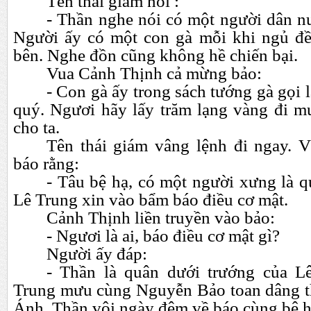
Tên thái giám nói :
- Thần nghe nói có một người dân nu
Người ấy có một con gà mỗi khi ngủ đ
bên. Nghe đồn cũng không hề chiến bại.
Vua Cảnh Thịnh cả mừng bảo:
- Con gà ấy trong sách tướng gà gọi 
quý. Ngươi hãy lấy trăm lạng vàng đi m
cho ta.
Tên thái giám vâng lệnh đi ngay. 
báo rằng:
- Tâu bệ hạ, có một người xưng là q
Lê Trung xin vào bẩm báo điều cơ mật.
Cảnh Thịnh liền truyền vào bảo:
-
Ngươi là ai, báo điều cơ mật gì?
Người ấy đáp:
- Thần là quân dưới trướng của Lê
Trung mưu cùng Nguyễn Bảo toan dâng t
Ánh. Thần vội ngày đêm về báo cùng bệ h