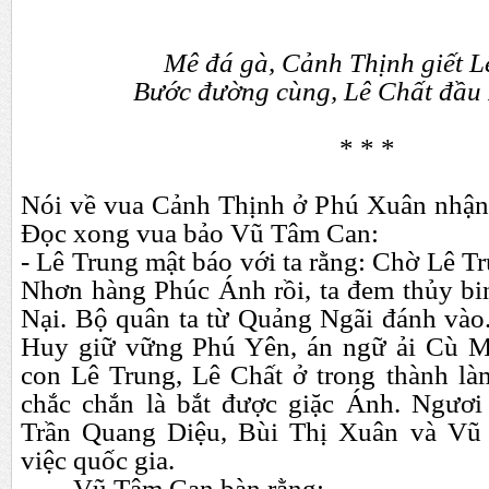
Mê đá gà, Cảnh Thịnh giết L
Bước đường cùng, Lê Chất đầu
* * *
N
ói về vua Cảnh Thịnh ở Phú Xuân nhận
Đọc xong vua bảo Vũ Tâm Can:
- Lê Trung mật báo với ta rằng: Chờ Lê 
Nhơn hàng Phúc Ánh rồi, ta đem thủy bi
Nại. Bộ quân ta từ Quảng Ngãi đánh và
Huy giữ vững Phú Yên, án ngữ ải Cù M
con Lê Trung, Lê Chất ở trong thành l
chắc chắn là bắt được giặc Ánh. Ngươ
Trần Quang Diệu, Bùi Thị Xuân và Vũ
việc quốc gia.
Vũ Tâm Can bàn rằng: