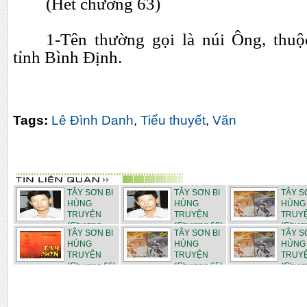
(Hết chương 63)
1-Tên thường gọi là núi Ông, thu
tỉnh Bình Định.
Tags:
Lê Đình Danh
,
Tiểu thuyết
,
Văn
TÂY SƠN BI
TÂY SƠN BI
TÂY S
HÙNG
HÙNG
HÙNG
TRUYỆN
TRUYỆN
TRUY
(Chương
(Chương 69)
(Chươ
TÂY SƠN BI
TÂY SƠN BI
TÂY S
cuối...
...
...
HÙNG
HÙNG
HÙNG
TRUYỆN
TRUYỆN
TRUY
(Chương 66)
(Chương 65)
(Chươ
...
...
...