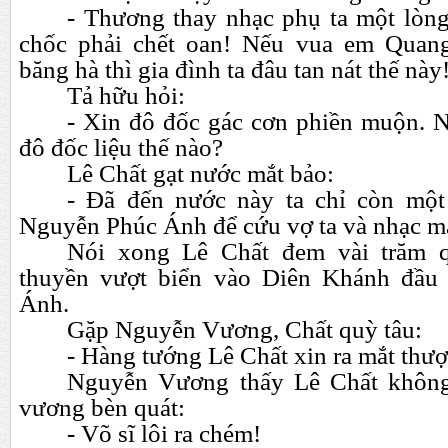
- Thương thay nhạc phụ ta một lòng
chốc phải chết oan! Nếu vua em Quan
băng hà thì gia đình ta đâu tan nát thế này
Tả hữu hỏi:
- Xin đô đốc gác cơn phiền muộn. N
đô đốc liệu thế nào?
Lê Chất gạt nước mắt bảo:
- Đã đến nước này ta chỉ còn mộ
Nguyễn Phúc Ánh để cứu vợ ta và nhạc mẫ
Nói xong Lê Chất đem vài trăm q
thuyền vượt biển vào Diên Khánh đầu
Ánh.
Gặp Nguyễn Vương, Chất quỳ tâu:
- Hàng tướng Lê Chất xin ra mắt thư
Nguyễn Vương thấy Lê Chất không l
vương bèn quát:
- Võ sĩ lôi ra chém!