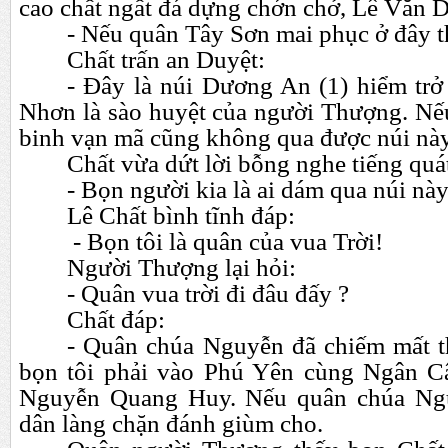
cao chất ngất đá dựng chớn chở, Lê Văn D
- Nếu quân Tây Sơn mai phục ở đây th
Chất trấn an Duyệt:
- Đây là núi Dương An (1) hiểm trở
Nhơn là sào huyệt của người Thượng. Nếu
binh vạn mã cũng không qua được núi này
Chất vừa dứt lời bỗng nghe tiếng quát
- Bọn người kia là ai dám qua núi nà
Lê Chất bình tĩnh đáp:
- Bọn tôi là quân của vua Trời!
Người Thượng lại hỏi:
- Quân vua trời đi đâu đấy ?
Chất đáp:
- Quân chúa Nguyễn đã chiếm mất 
bọn tôi phải vào Phú Yên cùng Ngân 
Nguyễn Quang Huy. Nếu quân chúa Ngu
dân làng chặn đánh giùm cho.