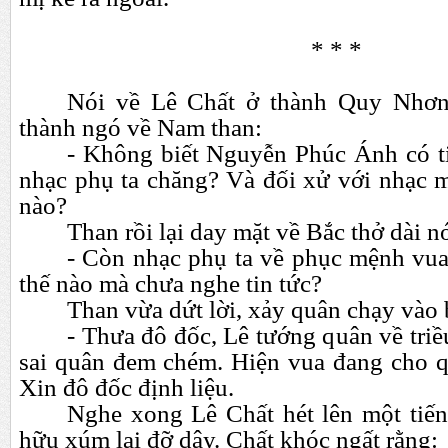
* * *
Nói về Lê Chất ở thành Quy Nhơn
thành ngó về Nam than:
- Không biết Nguyễn Phúc Ánh có ti
nhạc phụ ta chăng? Và đối xử với nhạc m
nào?
Than rồi lại day mặt về Bắc thở dài nó
- Còn nhạc phụ ta về phục mệnh vua
thế nào mà chưa nghe tin tức?
Than vừa dứt lời, xảy quân chạy vào 
- Thưa đô đốc, Lê tướng quân về tri
sai quân đem chém. Hiện vua đang cho q
Xin đô đốc định liệu.
Nghe xong Lê Chất hét lên một tiếng
hữu xúm lại đỡ dậy. Chất khóc ngất rằng: