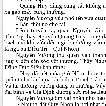
- Quang Huy dùng cung sắt không ai 
xa gấp mấy cung thường.
Nguyễn Vương vừa nhổ tên vừa quát
- Bắn chết nó cho ta!
Lệnh truyền ra, quân Nguyễn Gia 
Thương thay Nguyễn Quang Huy trúng đạ
bạch mã khi vừa đến ngã ba đường vào 
là ngã ba Diêu Trì – Qui Nhơn)
Nguyễn Vương thu quân vào thành
ngự y đến săn sóc vết thương. Thấy Ng
Đặng Đức Siêu bàn rằng:
- Nay đã hết mùa gió Nồm dùng thu
quân ta lại khó qua khỏi đèo Thạch Tân 
Vả lại thượng vương đang bị thương. Vậy t
đại binh về Gia Định dưỡng sức rồi sẽ liệu
Nguyễn Vương ôm vai nhăn nhó bảo
- Nhưng đất Quy Nhơn là nơi phát tích