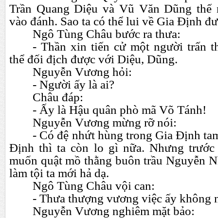
Trần Quang Diệu và Vũ Văn Dũng thế 
vào đánh. Sao ta có thể lui về Gia Định đư
Ngô Tùng Châu bước ra thưa:
- Thần xin tiến cử một người trấn t
thể đối địch được với Diệu, Dũng.
Nguyễn Vương hỏi:
- Người ấy là ai?
Châu đáp:
- Ấy là Hậu quân phò mã Võ Tánh!
Nguyễn Vương mừng rỡ nói:
- Có đệ nhứt hùng trong Gia Định ta
Định thì ta còn lo gì nữa. Nhưng trước
muốn quật mồ thằng buôn trầu Nguyễn Nhạ
làm tội ta mới hả dạ.
Ngô Tùng Châu vội can:
- Thưa thượng vương việc ấy không 
Nguyễn Vương nghiêm mặt bảo: