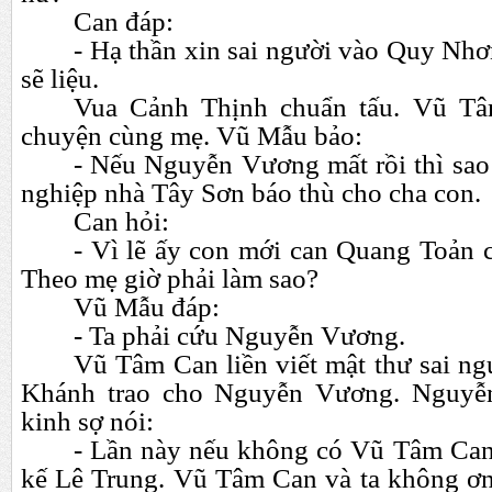
Can đáp:
- Hạ thần xin sai người vào Quy Nhơ
sẽ liệu.
Vua Cảnh Thịnh chuẩn tấu. Vũ Tâ
chuyện cùng mẹ. Vũ Mẫu bảo:
- Nếu Nguyễn Vương mất rồi thì sao 
nghiệp nhà Tây Sơn báo thù cho cha con.
Can hỏi:
- Vì lẽ ấy con mới can Quang Toản c
Theo mẹ giờ phải làm sao?
Vũ Mẫu đáp:
- Ta phải cứu Nguyễn Vương.
Vũ Tâm Can liền viết mật thư sai ng
Khánh trao cho Nguyễn Vương. Nguy
kinh sợ nói:
- Lần này nếu không có Vũ Tâm Can b
kế Lê Trung. Vũ Tâm Can và ta không ơn