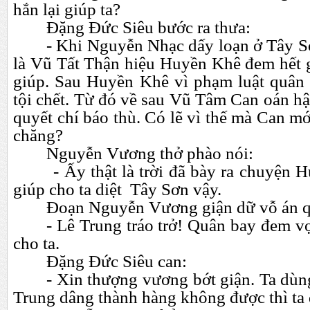
hắn lại giúp ta?
Đặng Đức Siêu bước ra thưa:
- Khi Nguyễn Nhạc dấy loạn ở Tây 
là Vũ Tất Thận hiệu Huyền Khê đem hết g
giúp. Sau Huyền Khê vì phạm luật quân
tội chết. Từ đó về sau Vũ Tâm Can oán h
quyết chí báo thù. Có lẽ vì thế mà Can 
chăng?
Nguyễn Vương thở phào nói:
- Ấy thật là trời đã bày ra chuyện Hu
giúp cho ta diệt Tây Sơn vậy.
Đoạn Nguyễn Vương giận dữ vỗ án q
- Lê Trung tráo trở! Quân bay đem v
cho ta.
Đặng Đức Siêu can:
- Xin thượng vương bớt giận. Ta dùn
Trung dâng thành hàng không được thì ta 