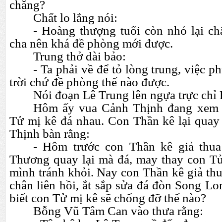
chăng?
Chất lo lắng nói:
- Hoàng thượng tuổi còn nhỏ lại c
cha nên khá đề phòng mới được.
Trung thở dài bảo:
- Ta phải về để tỏ lòng trung, việc 
trời chứ đề phòng thế nào được.
Nói đoạn Lê Trung lên ngựa trực chỉ
Hôm ấy vua Cảnh Thịnh đang xem 
Tử mị kê đá nhau. Con Thần kê lại quay
Thịnh bàn rằng:
- Hôm trước con Thần kê giả thu
Thương quay lại mà đá, may thay con T
mình tránh khỏi. Nay con Thần kê giả th
chân liên hồi, ắt sắp sửa đá đòn Song L
biết con Tử mị kê sẽ chống đỡ thế nào?
Bỗng Vũ Tâm Can vào thưa rằng: