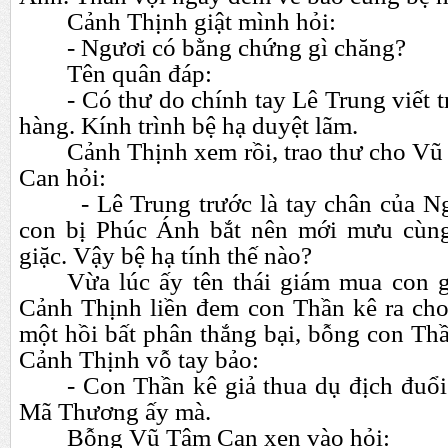
Cảnh Thịnh giật mình hỏi:
- Ngươi có bằng chứng gì chăng?
Tên quân đáp:
- Có thư do chính tay Lê Trung viết 
hàng. Kính trình bệ hạ duyệt lãm.
Cảnh Thịnh xem rồi, trao thư cho V
Can hỏi:
- Lê Trung trước là tay chân của Ng
con bị Phúc Ánh bắt nên mới mưu cùn
giặc. Vậy bệ hạ tính thế nào?
Vừa lúc ấy tên thái giám mua con 
Cảnh Thịnh liền đem con Thần kê ra cho
một hồi bất phân thắng bại, bỗng con Th
Cảnh Thịnh vỗ tay bảo:
- Con Thần kê giả thua dụ địch đuổi
Mã Thương ấy mà.
Bỗng Vũ Tâm Can xen vào hỏi: