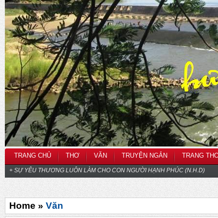
TRANG CHỦ
THƠ
VĂN
TRUYỆN NGẮN
TRANG TH
+ SỰ YÊU THƯƠNG LUÔN LÀM CHO CON NGƯỜI HẠNH PHÚC (N.H.D)
Home »
Văn