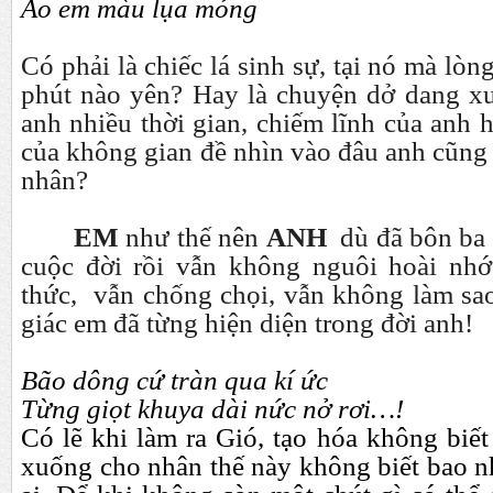
Áo em màu lụa mỏng
Có phải là chiếc lá sinh sự, tại nó mà lò
phút nào yên? Hay là chuyện dở dang xư
anh nhiều thời gian, chiếm lĩnh của anh 
của không gian đề nhìn vào đâu anh cũng
nhân?
EM
như thế nên
ANH
dù đã bôn ba
cuộc đời rồi vẫn không nguôi hoài nhớ
thức, vẫn chống chọi, vẫn không làm sa
giác em đã từng hiện diện trong đời anh!
Bão dông cứ tràn qua kí ức
Từng giọt khuya dài nức nở rơi…!
Có lẽ khi làm ra Gió, tạo hóa không biế
xuống cho nhân thế này không biết bao nh