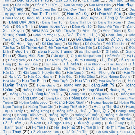
Dương Xuân Triều
(6)
Dzạ Lữ Kiều
(6)
Đàm Lan
(17)
Trinh
(2)
Đan Ngọc
(2)
đạ
Đào Phạ
đức
(2)
Đào Hiền
(2)
Đào Hữu Thức
(2)
Đào Khương
(2)
Đào Minh Hiệp
(2)
Thuỳ Trang
(82)
Đào Thanh Hoà
(14)
Đào Quang Bắc
(1)
Đào Quý Thạnh
(1)
Đà
Đào Văn Đạt
(31)
Đào Thị Thu Hiền
(3)
Đào Viết Bửu
(7)
Thị Quý Thanh
(1)
Đặn
Đặng Quốc Khán
Châu Long
(1)
Đặng Diệu Thoa
(1)
Đăng Đăng
(1)
Đăng Huỳnh
(1)
(8)
Đặng Quý Địch
(3)
Đặng Tấn Tới
(2)
Đặng Thị Hoa
(2)
Đặng Thị Xuân
(1)
Đặn
Đặng Tường Vy
(3)
Đặn
Toán
(1)
Đăng Trình
(1)
Đặng Văn Sử
(1)
Đặng Việt Trinh
(1)
Xuân Xuyến
(9)
Đin
ĐIỂM BÁO
(2)
Điêu Thuyền
(1)
Đinh Lốc
(2)
Đình Thậm
(1)
Vương Khanh
(4)
Đoàn Thị Minh Hiệp
(4)
Đoàn Khương Duy
(1)
Đoàn Tình
(1)
Đoà
ĐỌC SÁCH
(30)
Đỗ Chiến Thắng
(6)
Đỗ Duy Hoàn
Tuyết Thu
(1)
Đoản văn
(1)
(15)
Đỗ Hồng Ngọc
(5)
Đỗ KIm Dung
(1)
Đỗ Phu
(1)
Đỗ Quyên
(2)
Đỗ Tâm Linh
(1)
Đ
Tấn Đạt
(2)
Đỗ Thị Kim Hải
(2)
Đỗ Trúc Hàn
(1)
Đỗ Văn Tiến
(1)
Đỗ Xuân Phương
(1)
Đứ
Đức Tiên
(3)
Elena Pucillo Truong
(6)
Gian
Linh
(1)
gan jing world
(1)
Ghi chép
(2)
Đình
(8)
Giang Hiền Sơn
(6)
Giáo dục
(1)
Guy de Maupassant
(1)
Hà Đoàn
(2)
Hạ L
Hạ Thi
(3)
(1)
Hà Nguyên
(2)
Hà Nhi
(1)
Hà Nhữ Uyên
(2)
Hà Phi Phượng
(1)
Hà Thị Th
Hải Miên
(3)
Hả
Hằng
(1)
Hà Tùng Sơn
(1)
Hải Điểu
(1)
Hải Phong
(2)
Hải Thăng
(1)
Thuỵ
(6)
Hàn Du Tử
(17)
Hải Yến
(2)
Hàm Sơn
(1)
Hàn Dã Thảo
(2)
Hàn Hữu Yên
(1
Hàn Phong Vũ
(19)
Hàn Lâm
(1)
Hãn Nguyên Nguyễn Nhã
(1)
Hàn Nguyệt
(1)
Hàn Tí
(1)
Hạng Vũ
(1)
Hậu Cốc Ngang
(1)
Hậu Đậu
(1)
Hiếu Dũng
(1)
Hoa Hướng Dương
(1
Hoà
Hoa Tím Buồn
(4)
Hoà Văn
(10)
Hoa Mai
(2)
Hoa Tuyết
(2)
Hoa Xuyến Chi
(1)
Huyền Thanh
(53)
Hoàng Anh 79
(26)
Hoàn
Hoàng Anh
(6)
Hoan Giang
(1)
Chẩm
(53)
Hoàng Giao
(4)
Hoàng Hạ Miê
Hoàng Chẫm
(1)
Hoàng Đình Quang
(2)
(6)
Hoàng Khánh Duy
(5)
Hoàng Hữu
(1)
Hoàng Kim
(1)
Hoàng Kim Chi
(1)
Hoàng Ki
Hoàng Linh
(6)
Hoàng Lộc
(8)
Oanh
(2)
Hoàng Long
(2)
Hoàng Mẫn
(1)
Hoàng Min
Hoàng Ngọc Xuân
(4)
Tường
(2)
Hoàng Nghĩa Lược
(1)
Hoàng Nguyên
(1)
Hoàng Ph
Hoàng Thị Nhã
(8)
Ngọc Tường
(1)
Hoàng Thảo Chi
(1)
Hoàng Thị Bích Hà
(1)
Hoàn
Hoàng Trọng Quý
(9)
Thị Thu Thủy
(2)
Hoàng Trang
(1)
Hoàng Trần
(1)
Hoàng Trọn
thắng
(1)
Hoàng Tuấn Sơn
(1)
Hoàng Tuyên
(2)
Hoàng Vũ Thuật
(1)
Hoàng Xuân Hiến
(1
Hồ Bích Ngọc
(4)
Hoàng Xuân Niên
(1)
Hồ Bích Vân
(2)
Hồ Đắc Thiếu Anh
(1)
Hồ Hải
(2
H
Hồ Lê Diêm
(1)
Hồ Nam
(1)
Hồ Ngọc Diệp
(1)
Hồ Nhật Quang
(1)
Hồ Sĩ Duy
(1)
H
Thanh Ngân
(10)
Hồ Thế Phất
(3)
Hồ Thế Hà
(2)
Hồ Thế Sinh
(1)
Hồ Tĩnh Tâm
(1)
Tịnh Thuỷ
(21)
Hồ Xuân Thu
(3)
Hồ Vũ Khánh Linh
(1)
Hội Nhà văn TP. HCM
(1