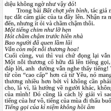
diệu không ngờ như vậy đó!
Trong bài
Bất chợt yên bình
, tác giả 
tục dắt cảm giác của ta đầy lên. Nhận ra 
đến, nhưng ít ỏi và chầm chậm thôi.
Một tiếng chim như lỡ hẹn
Hót chầm chậm trước hiên nhà
Bao người đã quen lầm lũi
Vẫn còn một nỗi thương hoa!
Cuối cùng, vui thì vui chứ đọng lại vẫn
Một nỗi thương cố hữu đã lên tiếng gọi,
đáp lời, anh dường vẫn nghe thấy tiếng
từ còn “cao cấp” hơn cả từ Yêu, nó mang
thương nhiều hơn bởi vì không cần phải
cho, là vì, là hướng về người khác, khôn
của mình! Đó cũng là cách lý giải vì sa
tiếng của hư vô, tiếng của mùa đi thấu buố
Tiếng gọi của kỉ niệm không hồi âm