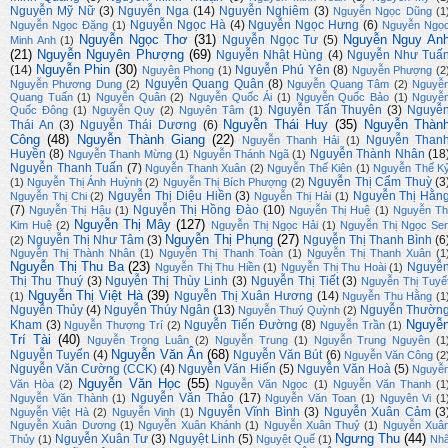
Nguyễn Mỹ Nữ
(3)
Nguyễn Nga
(14)
Nguyễn Nghiêm
(3)
Nguyễn Ngọc Dũng
(1
Nguyễn Ngọc Hà
(4)
Nguyễn Ngọc Hưng
(6)
Nguyễn Ngọc Đặng
(1)
Nguyễn Ngọ
Nguyễn Ngọc Thơ
(31)
Nguyễn Nguy An
Nguyễn Ngọc Tư
(5)
Minh Anh
(1)
(21)
Nguyễn Nguyên Phượng
(69)
Nguyễn Nhật Hùng
(4)
Nguyễn Như Tuấ
Nguyễn Phin
(30)
(14)
Nguyễn Phú Yên
(8)
Nguyên Phong
(1)
Nguyễn Phượng
(2
Nguyễn Quang Quân
(8)
Nguyễn Phương Dung
(2)
Nguyễn Quang Tâm
(2)
Nguyễ
Quang Tuấn
(1)
Nguyễn Quân
(2)
Nguyễn Quốc Ái
(1)
Nguyễn Quốc Bảo
(1)
Nguyễ
Nguyễn Tấn Thuyên
(3)
Nguyễ
Quốc Đông
(1)
Nguyễn Quy
(2)
Nguyên Tâm
(1)
Nguyễn Thái Huy
(35)
Nguyễn Thàn
Thái An
(3)
Nguyễn Thái Dương
(6)
Công
(48)
Nguyễn Thành Giang
(22)
Nguyễn Than
Nguyễn Thanh Hải
(1)
Huyền
(8)
Nguyễn Thành Nhân
(18
Nguyễn Thanh Mừng
(1)
Nguyễn Thánh Ngã
(1)
Nguyễn Thanh Tuấn
(7)
Nguyễn Thanh Xuân
(2)
Nguyễn Thế Kiên
(1)
Nguyễn Thế K
Nguyễn Thị Cẩm Thuỳ
(3
(1)
Nguyễn Thị Ánh Huỳnh
(2)
Nguyễn Thị Bích Phượng
(2)
Nguyễn Thị Diệu Hiền
(3)
Nguyễn Thị Hằn
Nguyễn Thị Chi
(2)
Nguyễn Thị Hải
(1)
(7)
Nguyễn Thị Hồng Đào
(10)
Nguyễn Thị Hậu
(1)
Nguyễn Thị Huệ
(1)
Nguyễn Th
Nguyễn Thị Mây
(127)
Kim Huệ
(2)
Nguyễn Thị Ngọc Hải
(1)
Nguyễn Thị Ngọc Se
Nguyễn Thị Phụng
(27)
Nguyễn Thị Như Tâm
(3)
Nguyễn Thị Thanh Bình
(6
(2)
Nguyễn Thị Thành Nhân
(1)
Nguyễn Thị Thanh Toàn
(1)
Nguyễn Thị Thanh Xuân
(1
Nguyễn Thị Thu Ba
(23)
Nguyễ
Nguyễn Thị Thu Hiền
(1)
Nguyễn Thị Thu Hoài
(1)
Thị Thu Thuý
(3)
Nguyễn Thị Thùy Linh
(3)
Nguyễn Thị Tiết
(3)
Nguyễn Thị Tuyế
Nguyễn Thị Việt Hà
(39)
Nguyễn Thị Xuân Hương
(14)
(1)
Nguyễn Thu Hằng
(1
Nguyễn Thủy
(4)
Nguyễn Thúy Ngân
(13)
Nguyễn Thườn
Nguyễn Thuý Quỳnh
(2)
Nguyễ
Kham
(3)
Nguyễn Tiến Đường
(8)
Nguyễn Thượng Trí
(2)
Nguyễn Trần
(1)
Trí Tài
(40)
Nguyễn Trọng Luân
(2)
Nguyễn Trung
(1)
Nguyễn Trung Nguyên
(1
Nguyễn Văn Ân
(68)
Nguyễn Tuyển
(4)
Nguyễn Văn Bút
(6)
Nguyễn Văn Công
(2
Nguyễn Văn Cường (CCK)
(4)
Nguyễn Văn Hiến
(5)
Nguyễn Văn Hoà
(5)
Nguyễ
Nguyễn Văn Học
(55)
Văn Hòa
(2)
Nguyễn Văn Ngọc
(1)
Nguyễn Văn Thanh
(1
Nguyễn Văn Thảo
(17)
Nguyễn Văn Thành
(1)
Nguyễn Văn Toan
(1)
Nguyên Vi
(1
Nguyễn Vĩnh Bình
(3)
Nguyễn Xuân Cảm
(3
Nguyễn Việt Hà
(2)
Nguyễn Vinh
(1)
Nguyễn Xuân Dương
(1)
Nguyễn Xuân Khánh
(1)
Nguyễn Xuân Thuỷ
(1)
Nguyễn Xuâ
Ngưng Thu
(44)
Nguyễn Xuân Tư
(3)
Nguyệt Linh
(5)
Thủy
(1)
Nguyệt Quế
(1)
Nh