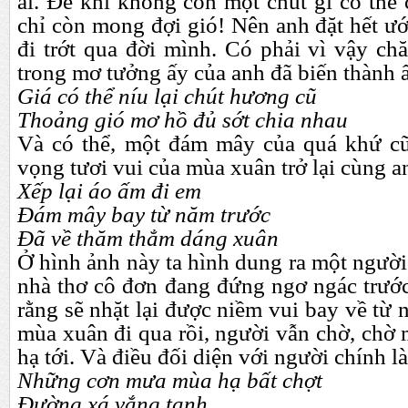
ai. Để khi không còn một chút gì có thể 
chỉ còn mong đợi gió! Nên anh đặt hết ư
đi trớt qua đời mình. Có phải vì vậy ch
trong mơ tưởng ấy của anh đã biến thành 
Giá có thể níu lại chút hương cũ
Thoảng gió mơ hồ đủ sớt chia nhau
Và có thể, một đám mây của quá khứ 
vọng tươi vui của mùa xuân trở lại cùng a
Xếp lại áo ấm đi em
Đám mây bay từ năm trước
Đã về thăm thẳm dáng xuân
Ở hình ảnh này ta hình dung ra một ngườ
nhà thơ cô đơn đang đứng ngơ ngác trước
rằng sẽ nhặt lại được niềm vui bay về từ 
mùa xuân đi qua rồi, người vẫn chờ, chờ
hạ tới. Và điều đối diện với người chính l
Những cơn mưa mùa hạ bất chợt
Đường xá vắng tanh