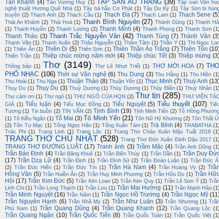
TẬP SAN ÁO TRẮNG
(39)
Tần Khánh
(4)
Tân Vương Huy
(1)
Tập san Văn họ
nghệ thuật Hương Quê Nhà
(1)
Tây bá hầu Cơ Phát
(1)
Tây Du Ký
(1)
Tây Sơn bi hùn
Thạch Đà
(7)
Thạch Sene
(5
truyện
(2)
Thạch Anh
(2)
Thạch Cầu
(1)
Thạch Lam
(1)
Thanh Bình Nguyên
(27)
Thái An Khánh
(2)
Thái Hoà
(1)
Thành Dũng
(1)
Thanh Hả
Thanh Minh
(4)
(1)
Thanh Huyền
(2)
Thanh Lương
(2)
Thanh Phong
(1)
Thanh Sơn
(1
Thanh Trắc Nguyễn Văn
(42)
Thanh Thảo
(3)
Thanh Tùng
(7)
Thành Văn
(3
Thạnh Văn
(1)
Thanh Xuân
(2)
Thảo Nguyễn
(1)
Thâm Tâm
(1)
Thần Y
(1)
Thi Ngọc La
Thiên Di
(5)
Thiên Thần Áo Trắng
(7)
Thiên Tôn
(10
(1)
Thiên Ân
(1)
Thiên Sơn
(1)
Thiệp chúc mừng năm mới
(4)
Thiệp chúc Tết
(3)
Thiệp mừng
(3
Thiên Trần
(1)
Thơ
(3149)
TH
THƠ MỜI HOẠ
(7)
Thông báo
(1)
Thơ Lê Nhựt Triết
(1)
PHỔ NHẠC
(106)
Thời sự Văn nghệ
(6)
Thu Dung
(3)
Thu Hằng
(1)
Thu Hiền
(1
Thuận Thảo
(8)
Thục Minh
(7)
Thuỳ Anh
(13
Thu Hoài
(1)
Thu Nga
(1)
Thuận Yến
(1)
Thụy Du
(3)
Thuỵ Du
(1)
Thuỳ Dương
(1)
Thùy Dương
(1)
Thủy Điền
(1)
Thuỳ Nhân
(1
Thư tin
(285)
Thư cảm ơn
(1)
Thư ngỏ
(1)
THƯ NGỎ CỦA HQN
(2)
THƯ VIỆN TÁ
Tiểu thuyết
(107)
Tiểu luận
(4)
Tiểu Nguyệt
(5)
GIẢ
(1)
Tiểu Mục Đồng
(1)
Tiê
Tịnh Bình
(19)
Tương
(1)
Tin buồn
(2)
TIN VĂN
(2)
Tịnh Minh Tiến
(2)
Tô Hồng Phươn
Tô Minh Yến
(21)
Tố Mai
(3)
(1)
Tô Kiều Ngân
(1)
Tôn Nữ Hỷ Khương
(2)
Tôn Thất Ú
Trà Bình
(4)
(2)
Tôn Tư Mạc
(1)
Tống Ngọc Hân
(1)
Tống Xuân Tám
(1)
TRABATHA
(1
Trác Phi
(1)
Trang Linh
(1)
Trang Lộc
(1)
Trang Thơ Chào Xuân Mậu Tuất 2018
(1
TRANG THƠ CHỦ NHẬT
(528)
Trang Thơ Đón Xuân Đinh Dậu 2017
(1
TRANG THƠ ĐƯỜNG LUẬT
(17)
Tranh ảnh
(3)
Trầm Mặc
(4)
Trần Anh Dũng
(1
Trần Bảo Định
(4)
Trần Duy Đứ
Trần Băng Khuê
(1)
Trần Biên Thùy
(1)
Trần Dần
(1)
(17)
Trần Dzạ Lữ
(4)
Trần Định
(1)
Trần Đình Sử
(2)
Trần Đoàn Luận
(1)
Trần Đức Á
Trần Hà Nam
(4)
Trầ
(2)
Trần Đức Hiển
(1)
Trần Đức Tín
(1)
Trần Hoàng Vy
(2)
Hồng Vân
(5)
Trần Hữ
Trần Huiền Ân
(2)
Trần Huy Minh Phương
(2)
Trần Hữu Du
(1)
Hội
(17)
Trần Kim Đức
(5)
Trần Kim Loan
(2)
Trần Kim Quy
(1)
Trần Lê Sơn Ý
(2)
Trầ
Trần Mai Hường
(11)
Linh Chi
(1)
Trần Long Thạch
(1)
Trần Lưu
(1)
Trần Mạnh Hảo
(1
Trần Minh Nguyệt
(16)
Trần Ngọc Hồ Trường
(4)
Trần Ngọc Mỹ
(11
Trần Năm
(1)
Trần Nguyên Hạnh
(6)
Trần Như Luận
(3)
Trần Nhã My
(2)
Trần Nhương
(1)
Trầ
Trần Quang Dũng
(4)
Trần Quang Khanh
(12)
Phù Nam
(1)
Trần Quang Lộc
(1
Trần Quang Ngân
(10)
Trần Quốc Tiến
(8)
Trần Quốc Toàn
(1)
Trần Quốc Việt
(1