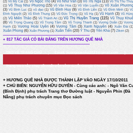
Võ Ngọc Thọ
(4)
Võ Như Văn
(3)
Võ Thị Nga
(13)
(2)
Võ Mỹ Cát
(1)
Võ Thị Thu Thủ
Võ Thuỵ Như Phương
(15)
Võ Xuân Phươn
(1)
Võ Văn Hoa
(1)
Võ Văn Luyến
(1)
(3)
Vũ Đình Huy
(9)
Vũ Bình Lục
(1)
vũ đạo
(1)
Vũ Đình Liên
(1)
Vũ Đình Minh
(1)
V
Vũ Hạnh
(3)
Đình Nguyệt
(2)
Vũ Đình Thung
(2)
Vũ Đức Trọng
(1)
Vũ Hạ
(1)
Vũ Hùn
Vũ Thị Huyền Trang
(115)
Vũ Miên Thảo
(5)
Vũ Thụy Khu
(2)
Vũ Thành An
(1)
(8)
Vũ Trọng Quang
(1)
Vũ Trọng Tâm
(2)
Vũ Trọng Thanh
(1)
Vương Doãn
(1)
Vươn
Vương Hoài Uyên
(4)
Vương Tâm
(3)
Xanh Nguyên
(4)
Hạnh
(1)
Xuân Đài
(1
Xuân Phong
(6)
Xuân Tiến
(20)
Ý Thu
(3)
Yên Kha
(7)
Xuân Phương
(1)
Ziken
(2)
-------------------------------------------------------------------------
+ 817 TÁC GIẢ CÓ BÀI ĐĂNG TRÊN HƯƠNG QUÊ NHÀ
-------------------------------------------------------------------------
TRỞ VỀ TRANG CHỦ
|
Email: huongquenha2023@gmail.com
|
Trang Web này chạy tốt nhất trên trình duyệt Google Chrome
+ HƯƠNG QUÊ NHÀ ĐƯỢC THÀNH LẬP VÀO NGÀY 17/10/2011
+ CHỦ BIÊN: NGUYỄN HỮU DUYÊN - Cùng các anh: - Ngô Văn C
(Bình Định) phụ trách Trang thơ Đường luật - Nguyễn Phin (Đà
Nẵng) phụ trách chuyên mục Đọc sách