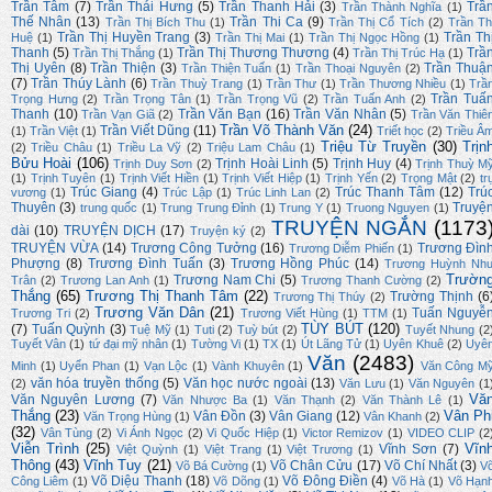
Trần Tâm
(7)
Trần Thái Hưng
(5)
Trần Thanh Hải
(3)
Trầ
Trần Thành Nghĩa
(1)
Thế Nhân
(13)
Trần Thi Ca
(9)
Trần Thị Bích Thu
(1)
Trần Thị Cổ Tích
(2)
Trần Th
Trần Thị Huyền Trang
(3)
Trần Th
Huệ
(1)
Trần Thị Mai
(1)
Trần Thị Ngọc Hồng
(1)
Thanh
(5)
Trần Thị Thương Thương
(4)
Trầ
Trần Thị Thắng
(1)
Trần Thị Trúc Hạ
(1)
Thị Uyên
(8)
Trần Thiện
(3)
Trần Thuậ
Trần Thiện Tuấn
(1)
Trần Thoại Nguyên
(2)
(7)
Trần Thúy Lành
(6)
Trần Thuỳ Trang
(1)
Trần Thư
(1)
Trần Thương Nhiều
(1)
Trầ
Trần Tuấ
Trọng Hưng
(2)
Trần Trọng Tân
(1)
Trần Trọng Vũ
(2)
Trần Tuấn Anh
(2)
Thanh
(10)
Trần Văn Bạn
(16)
Trần Văn Nhân
(5)
Trần Vạn Giã
(2)
Trần Văn Thiê
Trần Võ Thành Văn
(24)
Trần Viết Dũng
(11)
(1)
Trần Việt
(1)
Triết học
(2)
Triều Â
Triệu Từ Truyền
(30)
Trịn
(2)
Triều Châu
(1)
Triều La Vỹ
(2)
Triệu Lam Châu
(1)
Bửu Hoài
(106)
Trịnh Hoài Linh
(5)
Trịnh Huy
(4)
Trịnh Duy Sơn
(2)
Trịnh Thuỳ M
(1)
Trịnh Tuyên
(1)
Trịnh Viết Hiền
(1)
Trịnh Viết Hiệp
(1)
Trịnh Yến
(2)
Trọng Mật
(2)
tr
Trúc Giang
(4)
Trúc Thanh Tâm
(12)
Trú
vương
(1)
Trúc Lập
(1)
Trúc Linh Lan
(2)
Thuyên
(3)
Truyệ
trung quốc
(1)
Trung Trung Đỉnh
(1)
Trung Y
(1)
Truong Nguyen
(1)
TRUYỆN NGẮN
(1173
dài
(10)
TRUYỆN DỊCH
(17)
Truyện ký
(2)
TRUYỆN VỪA
(14)
Trương Công Tưởng
(16)
Trương Đìn
Trương Diễm Phiến
(1)
Phượng
(8)
Trương Đình Tuấn
(3)
Trương Hồng Phúc
(14)
Trương Huỳnh Nh
Trườn
Trương Nam Chi
(5)
Trân
(2)
Trương Lan Anh
(1)
Trương Thanh Cường
(2)
Thắng
(65)
Trương Thị Thanh Tâm
(22)
Trường Thịnh
(6
Trương Thị Thúy
(2)
Trương Văn Dân
(21)
Tuấn Nguyễ
Trương Tri
(2)
Trương Viết Hùng
(1)
TTM
(1)
TÙY BÚT
(120)
(7)
Tuấn Quỳnh
(3)
Tuệ Mỹ
(1)
Tuti
(2)
Tuỳ bút
(2)
Tuyết Nhung
(2
Tuyết Vân
(1)
tứ đại mỹ nhân
(1)
Tường Vi
(1)
TX
(1)
Út Lãng Tử
(1)
Uyên Khuê
(2)
Uyê
Văn
(2483)
Minh
(1)
Uyển Phan
(1)
Vạn Lộc
(1)
Vành Khuyên
(1)
Văn Công M
văn hóa truyền thống
(5)
Văn học nước ngoài
(13)
(2)
Văn Lưu
(1)
Văn Nguyên
(1
Vă
Văn Nguyên Lương
(7)
Văn Nhược Ba
(1)
Văn Thạnh
(2)
Văn Thành Lê
(1)
Thắng
(23)
Vân Ph
Vân Đồn
(3)
Vân Giang
(12)
Văn Trọng Hùng
(1)
Vân Khanh
(2)
(32)
Vân Tùng
(2)
Vi Ánh Ngọc
(2)
Vi Quốc Hiệp
(1)
Victor Remizov
(1)
VIDEO CLIP
(2
Viễn Trình
(25)
Vĩn
Vĩnh Sơn
(7)
Việt Quỳnh
(1)
Việt Trang
(1)
Việt Trương
(1)
Thông
(43)
Vĩnh Tuy
(21)
Võ Chân Cửu
(17)
Võ Chí Nhất
(3)
Võ Bá Cường
(1)
V
Võ Diệu Thanh
(18)
Võ Đông Điền
(4)
Công Liêm
(1)
Võ Dõng
(1)
Võ Hà
(1)
Võ Hạn