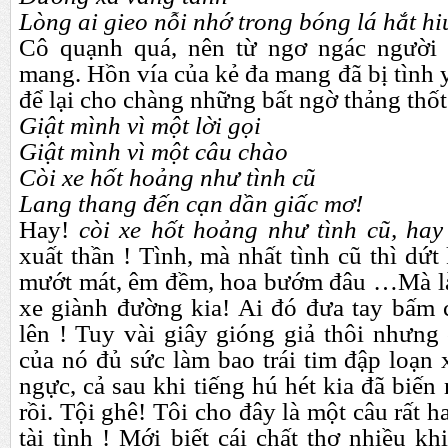
Lòng ai gieo nỗi nhớ trong bóng lá hắt hi
Cô quạnh quá, nên từ ngơ ngác người
mang. Hồn vía của kẻ đa mang đã bị tình y
để lại cho chàng những bất ngờ thảng thốt
Giật mình vì một lời gọi
Giật mình vì một câu chào
Còi xe hốt hoảng như tình cũ
Lang thang đến cạn dần giấc mơ!
Hay!
còi xe hốt hoảng như tình cũ, ha
xuất thần ! Tình, mà nhất tình cũ thì dứt
mướt mát, êm đềm, hoa bướm đâu …Mà là 
xe giành đường kia! Ai đó đưa tay bấm c
lên ! Tuy vài giây gióng giả thôi nhưng
của nó đủ sức làm bao trái tim đập loạn x
ngực, cả sau khi tiếng hú hét kia đã biến
rồi. Tội ghê! Tôi cho đây là một câu rất h
tài tình ! Mới biết cái chất thơ nhiều kh