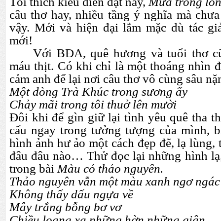
Tôi thích kiểu diễn đạt này,
Mưa trong lòn
câu thơ hay, nhiều tầng ý nghĩa mà chưa
vậy. Mới và hiện đại lắm mặc dù tác g
mới!
Với BĐA, quê hương và tuổi thơ cũ
máu thịt. Có khi chỉ là một thoáng nhìn 
cảm anh để lại nơi câu thơ vô cùng sâu n
Một dòng Trà Khúc trong sương ấy
Chảy mãi trong tôi thuở lên mười
Đôi khi để gìn giữ lại tình yêu quê tha th
cấu ngay trong tưởng tượng của mình, 
hình ảnh hư ảo một cách đẹp đẽ, lạ lùng, 
đâu đâu nào… Thử đọc lại những hình lạ, 
trong bài
Màu cỏ thảo nguyên.
Thảo nguyên vẫn một màu xanh ngơ ngác
Không thấy dấu ngựa về
Mây trắng bỗng bơ vơ
Chiều loang xa những hờn những giận