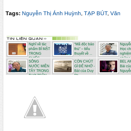
Tags:
Nguyễn Thị Ánh Huỳnh
,
TẠP BÚT
,
Văn
Nghĩ về tác
“Mã độc báo
Nguyễ
phẩm BÍ MẬT
thù” – tiểu
Học c
TRONG
thuyết về ...
nghiệ
CHIẾC...
những .
SÔNG
CÒN CHÚT
BEL AM
NƯỚC MIỀN
GÌ ĐỂ NHỚ -
Bài củ
TÂY TRONG
BàI của Duy
Nguyễ
THƠ TRẦN
Ph...
N...