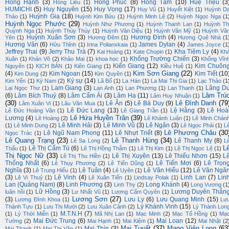
Hồng Hạnh
(3)
Hồng Phúc
(8)
Hồng Tâm
(10)
Huệ Triệu
(3
Hồng Liễu
(1)
HUMICHI
(5)
Huy Nguyên
(15)
Huy Vọng
(17)
Huy Vũ
(1)
Huyết Kiệt
(1)
Huỳnh D
Huỳnh Gia
(18)
Thảo
(1)
Huỳnh Kim Bửu
(1)
Huỳnh Minh Lệ
(2)
Huỳnh Ngọc Nga
(1
Huỳnh Ngọc Phước
(29)
Huỳnh Như Phương
(1)
Huỳnh Thanh Lan
(1)
Huỳnh Th
Quỳnh Nga
(1)
Huỳnh Thúy Thúy
(1)
Huỳnh Văn Diệu
(1)
Huỳnh Văn Mỹ
(1)
Huỳnh Vă
Huỳnh Xuân Sơn
(3)
Hương Đình
(4)
Yên
(1)
Hương Đêm
(1)
Hương Quê Nhà
(1
Hương Văn
(6)
James Dylan
(4)
Hửu Thỉnh
(1)
Irina Polianxkaia
(1)
James Joyce
(1
Jeffrey Thai
(9)
Jerry Thu Trà
(7)
Kha Tiệm Ly
(4)
Kai Hoàng
(1)
Kate Chopin
(1)
Kh
Khổng Trường Chiến
(3)
Xuân
(1)
Khán Võ
(2)
Khảo Mai
(1)
khoa học
(1)
Khổng Vĩn
Kiến Giang
(12)
Kim Chuôn
Nguyên
(1)
KỊCH BẢN
(1)
Kiên Giang
(1)
Kiều Huệ
(1)
Kim Sơn Giang
(22)
(4)
Kim Ngoan
(15)
Kim Tiết
(10
Kim Dung
(2)
Kim Quyên
(1)
Ký sự
(14)
Kim Yến
(1)
Kỳ Nam
(2)
Lã Bố
(1)
La Hán
(1)
La Mai Thi Gia
(1)
Lạc Thảo
(1
Lam Giang
(3)
Lãng D
Lại Ngọc Thư
(1)
Lan Anh
(1)
Lan Phương
(1)
Lan Thanh
(1)
Lâm Trú
(6)
Lâm Bích Thuỷ
(8)
Lâm Cẩm Ái
(3)
Lâm Hạ
(11)
Lâm Huy Nhuận
(1)
(30)
Lê Đình Danh
(79
Lê Ân
(5)
Lê Bá Duy
(9)
Lâm Xuân Vi
(1)
Lâu Văn Mua
(1)
Lê Đức Lang
(13)
Lệ Hằng
(3)
Lê Hoà
Lê Đức Hoàng Vân
(1)
Lê Giang Trần
(1)
Lê Hứa Huyền Trân
(39)
Lương
(4)
Lê Hoàng
(2)
Lê Khánh Luận
(1)
Lê Minh Chán
Lê Minh Hải
(3)
Lê Minh Vũ
(3)
Lê Ngân
(3)
(1)
Lê Minh Dung
(2)
Lê Ngọc Phái
(1)
L
Lê Phương Châu
(30
Lê Ngũ Nam Phong
(11)
Lê Nhựt Triết
(8)
Ngọc Trác
(1)
Lê Quang Trạng
(23)
Lê Thanh Hùng
(34)
Lê Thanh My
(8)
Lê Sa Long
(2)
L
L
Lê Thị Cẩm Tú
(6)
Thấu
(1)
Lê Thị Hồng Thắm
(1)
Lê Thị Kim
(1)
Lê Thị Ngọc Lệ
(1)
Thị Ngọc Nữ
(33)
Lê Thị Xuyên
(13)
Lê Thiếu Nhơn
(15)
L
Lê Thị Thu Hiền
(1)
Thống Nhất
(6)
Lê Tiến Mợi
(6)
Lê Trọn
Lê Thụy Phương
(2)
Lê Tiến Dũng
(1)
Nghĩa
(3)
Lê Tuân
(4)
Lê Văn Hiếu
(12)
Lê Văn Ngă
Lê Trung Hiếu
(1)
Lê Uyên
(1)
(3)
Lê Vinh
(4)
Linh Lan
(7)
Lin
Lê Vi Thuỷ
(1)
Lê Xuân Tiến
(1)
Lindsay Polak
(1)
Lan (Quảng Nam)
(8)
Linh Phương
(3)
Long Khánh
(4)
Linh Thy
(2)
Long Vương
(1
Lữ Hồng
(3)
Lương Duyên Thắn
luân hồi
(1)
Lư Nhất Vũ
(1)
Lương Cẩm Quyên
(1)
Lương Sơn
(27)
(3)
Lưu Ly
(6)
Lưu Quang Minh
(15)
Lương Đình Khoa
(1)
Lư
Lý Khánh Vinh
(15)
Thành Tựu
(1)
Lưu Thị Mười
(2)
Lưu Xuân Cảnh
(2)
Lý Thành Lon
M.T.N.H
(7)
(1)
Lý Thời Miễn
(1)
Mã Nhị Lan
(1)
Mạc Minh
(2)
Mạc Tố Hồng
(1)
Mạ
Mai Đức Trung
(6)
Mai Loan
(12)
Tường
(2)
Mai Hạnh
(1)
Mai Kiệm
(1)
Mai Nhật
(2
Mai Tuyết
(37)
Mang Viên Long
(63
Mai Thìn
(3)
Mai Thanh
(1)
Mai Thị Vân
(1)