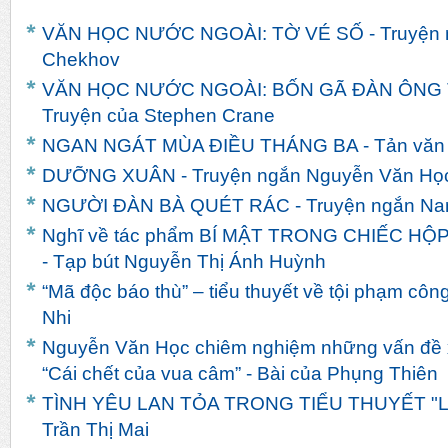
VĂN HỌC NƯỚC NGOÀI: TỜ VÉ SỐ - Truyện n
Chekhov
VĂN HỌC NƯỚC NGOÀI: BỐN GÃ ĐÀN ÔNG
Truyện của Stephen Crane
NGAN NGÁT MÙA ĐIỀU THÁNG BA - Tản văn c
DƯỠNG XUÂN - Truyện ngắn Nguyễn Văn Họ
NGƯỜI ĐÀN BÀ QUÉT RÁC - Truyện ngắn Na
Nghĩ về tác phẩm BÍ MẬT TRONG CHIẾC HỘP
- Tạp bút Nguyễn Thị Ánh Huỳnh
“Mã độc báo thù” – tiểu thuyết về tội phạm côn
Nhi
Nguyễn Văn Học chiêm nghiệm những vấn đề x
“Cái chết của vua câm” - Bài của Phụng Thiên
TÌNH YÊU LAN TỎA TRONG TIỂU THUYẾT "LIN
Trần Thị Mai