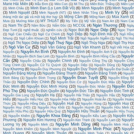
Marie Hải Miên
(4)
Mẫu Đơn
(1)
Mèo Con
(1)
Mi Thu
(1)
Miên Đức Thắng
(2)
Miên Lin
Minh Đan (Lọ Lem Đất Võ)
(6)
Minh Nguyên
(15)
Minh Nguyễ
(1)
Minh Châu
(2)
Minh Vy
(25)
(3)
Minh Nguyệt
(15)
Minh Nguyệt (NT)
(1)
Minh Nhân Tông
(1)
Mỗ
Mộng Cầm
(8)
Mùa Xanh
(3
tháng một tác giả và một bài thơ hay
(2)
Mộng Nam
(1)
MỸ THUẬT
(6)
Mưa
(1)
Mường Mán
(1)
My Tiên
(1)
Mỹ Vân
(1)
Nam Art
(2)
Nam Ca
Ngàn Thương
(33)
Nam Thi
(17)
NCCGL
(4)
(1)
Năm Bửu
(1)
Nấm Độc
(1)
Ngà
Ngọc Diệp
(35)
Ngọc Bút
(8)
Đẹp Tươi
(1)
nghệ thuật.
(1)
nghiên cứu
(1)
Ngọc Thịn
Ngô Diệp
(6)
Ngô Đình Hải
(7)
(1)
Ngô Càn Chiểu
(1)
Ngô Cự Chính
(2)
Ngô Hồn
Ngô Minh Trãi
(3)
Nhung
(1)
Ngô Liêm Khoan
(1)
Ngô Nguyên Ngiễm
(1)
Ngô Thị Ho
Ngô Thuý Nga
(30)
Ngô Thị Ngọc Diệp
(10)
Ngô Thúy Nga
(16)
Ngô Thy Họ
(1)
Ngô Văn Cư
(52)
(7)
Ngô Văn Giảng
(11)
Ngô Văn Khanh
(17)
Ngô Viết Hòa
(2
Nguyễn An Bình
(70)
Nguyễn An Đình
(4)
Nguyễn
(1)
Nguyễn Ánh 9
(1)
Nguyễn B
Nguyê
Nhân
(1)
Nguyễn Bích Sao Linh
(1)
Nguyễn Bình
(1)
Nguyễn Bính Hồng Cầu
(2)
Cẩn
(26)
Nguyễn Chinh
(4)
Nguyễn Châu
(2)
Nguyễn Công Thụ
(2)
Nguyễn Côn
Nguyễ
Tùng Chinh
(1)
Nguyễn Cử Tú Quỳnh
(2)
Nguyên Diệp
(1)
Nguyễn Dũng
(1)
Duy Khương
(6)
Nguyễn Duy Thịnh
(3)
Nguyễn Duy Phương
(1)
Nguyễn Đại Duẩn
(2
Nguyễn Đặng Mừng
(3)
Nguyễn Đăng Thanh
(20)
Nguyễn Đăng Trình
(4)
Nguyễ
Nguyễn Đoan Tuyết
(25)
Đình Bảng
(1)
Nguyễn Đình Trọng
(1)
Nguyễn Đồng Bộ
Nguyễn Đức Chính
(5)
Nguyễ
Thảo
(1)
Nguyễn Đức Cơ
(1)
Nguyễn Đức Mậu
(2)
Nguyễn Đứ
Đức Minh
(6)
Nguyễn Đức Minh Hùng
(10)
Nguyễn Đức Nhân
(1)
Phú Thọ
(26)
Nguyễn Đức Quyền
(4)
Nguyễn Đức Tấn
(6)
Nguyễn Đức Tình
(4
Nguyên Hạ
(11)
Nguyễ
Nguyễn Gia Long
(1)
Nguyễn Hải Thảo
(2)
Nguyễn Hậu
(2)
Hiếu
(8)
Nguyễn Hiếu Học
(2)
Nguyễn Hòa Hiệp
(2)
Nguyễn Hoài Ân
(1)
Nguyễn Hoàn
Nguyễn Huệ
(3)
Nguyễn Huy
(3
Thức
(2)
Nguyễn Hồng Diệu
(1)
Nguyên Hùng
(1)
Nguyễn Huy (HD)
(1)
Nguyễn Huy Khôi
(1)
Nguyễn Huỳnh
(1)
Nguyễn Hữu Minh
(1
Nguyễn Hữu Thuần
(4)
Nguyễn Hữu Phú
(1)
Nguyễn Hữu Quý
(2)
Nguyễn Hữu Trun
Nguyễn Khoa Đăng
(51)
Nguyễn Kiề
(2)
Nguyễn Khiêm
(1)
Nguyễn Kiều Lam
(2)
Phương
(3)
Nguyễn Kim Hương
(7)
Nguyễ
Nguyễn Kim Thịnh
(1)
Nguyễn Lam
(2)
Nguyễn Minh Dũng
(46)
Lương Vỵ
(4)
Nguyên Minh
(1)
Nguyễn Minh Hoà
(1
Nguyễn Minh Phúc
(47)
Nguyễ
Nguyễn Minh Khiêm
(1)
Nguyễn Minh Nguyệt
(1)
Minh Quang
(5)
Nguyễn Minh Thuận
(9)
Nguyễn Minh Toàn
(1)
Nguyễn Mỳ
(1