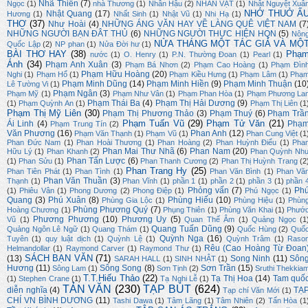
Nhã Thiên
(7)
Ngọc
(1)
nhà Thương
(1)
Nhân Hậu
(2)
NHÂN VẬT
(1)
Nhật Nguyệt Xuâ
NHỚ THUỞ Ấ
Nhật Quang
(17)
Hương
(1)
Nhất Sinh
(1)
Nhật Vũ
(1)
Nhi Hạ
(1)
THƠ
(37)
Như Hoài
(4)
NHỮNG ÁNG VĂN HAY VỀ LÀNG QUÊ VIỆT NAM
(7
NHỮNG NGƯỜI BẠN ĐÂT THỦ
(6)
NHỮNG NGƯỜI THỰC HIỆN HQN
(5)
Nôn
NỬA THÁNG MỘT TÁC GIẢ VÀ MỘ
Quốc Lập
(2)
NP phan
(1)
Nửa Đời hư
(1)
BÀI THƠ HAY
(38)
Phạ
nước
(1)
O. Henry
(1)
P.N. Thường Đoan
(1)
Pearl
(1)
Ánh
(34)
Phạm Anh Xuân
(3)
Phạm Bá Nhơn
(2)
Phạm Cao Hoàng
(1)
Phạm Đìn
Phạm Hữu Hoàng
(20)
Nghi
(1)
Phạm Hổ
(1)
Phạm Kiều Hưng
(1)
Phạm Lâm
(1)
Phạ
Phạm Minh Dũng
(14)
Phạm Minh Hiền
(9)
Phạm Minh Thuận
(10
Lê Tường Vi
(1)
Phạm Ngân
(3)
Phạm Mỹ
(1)
Phạm Như Vân
(1)
Phạm Phan Hòa
(1)
Phạm Phương La
Phạm Thái Ba
(4)
Phạm Thị Hải Dương
(9)
(1)
Phạm Quỳnh An
(1)
Phạm Thị Liên
(1
Phạm Thị Mỹ Liên
(30)
Phạm Thị Phương Thảo
(3)
Phạm Thuý
(6)
Phạm Trầ
Phạm Tuấn Vũ
(29)
Phạm Tử Văn
(21)
Ái Linh
(4)
Phạ
Phạm Trung Tín
(2)
Văn Phương
(16)
Phan Anh
(12)
Phạm Văn Thạnh
(1)
Phạm Vũ
(1)
Phan Cung Việt
(1
Phan Đức Nam
(1)
Phan Hoài Thương
(1)
Phan Hoàng
(2)
Phan Huỳnh Điểu
(1)
Pha
Phan Mai Thư Nhã
(6)
Phan Nam
(20)
Hữu Lý
(1)
Phan Khanh
(2)
Phan Quỳnh Nh
Phan Tấn Lược
(6)
(1)
Phan Sửu
(1)
Phan Thanh Cương
(2)
Phan Thị Huỳnh Trang
(2
Phan Trang Hy
(25)
Phan Tiên Phát
(1)
Phan Tình
(1)
Phan Văn Bình
(1)
Phan Vă
Phan Văn Thuần
(3)
Thạnh
(1)
Phan Vĩnh
(1)
phần 1
(1)
phần 2
(1)
phần 3
(1)
phần 
Phỏng vấn
(7)
Ph
(1)
Phiêu Vân
(1)
Phong Dương
(2)
Phong Điệp
(1)
Phú Ngọc
(1)
Quang
(3)
Phú Xuân
(8)
Phùng Hiếu
(10)
Phùng Gia Lộc
(1)
Phùng Hiệu
(1)
Phùn
Phùng Phương Quý
(7)
Hoàng Chương
(1)
Phụng Thiên
(1)
Phùng Văn Khai
(1)
Phướ
Phương Phương
(10)
Phương Uy
(5)
Vũ
(1)
Quan Thế Âm
(1)
Quảng Ngọc
(1
Quang Tuấn Dũng
(9)
Quảng Ngôn Lê Ngữ
(1)
Quang Thám
(1)
Quốc Hùng
(2)
Quố
Quỳnh Nga
(16)
Tuyên
(1)
quy luật dịch
(1)
Quỳnh Lệ
(1)
Quỳnh Trâm
(1)
Raso
Rêu (Cao Hoàng Từ Đoan
Helmandollar
(1)
Raymond Carver
(1)
Raymond Thư
(1)
SÁCH BẠN VĂN
(71)
(13)
Song Ninh
(11)
Sôn
SARAH HALL
(1)
SINH NHẬT
(1)
Hương
(11)
Sông Song
(8)
Sơn Trần
(15)
Sông Lam
(1)
Sơn Tịnh
(2)
Sruthi Thekkia
T.T.Hiếu Thảo
(22)
Tạ Thị Hoa
(14)
Tam quố
(1)
Stephen Crane
(1)
Tạ Nghi Lễ
(1)
TẢN VĂN
(230)
TẠP BÚT
(624)
diễn nghĩa
(4)
TẠ
Tạp chí Văn Mới
(1)
CHÍ VN BÌNH DƯƠNG
(11)
Tashi Dawa
(1)
Tâm Lãng
(1)
Tâm Nhiên
(2)
Tấn Hòa
(1