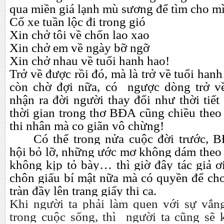
qua miền giá lạnh mù sương để tìm cho mì
Cổ xe tuần lộc đi trong gió
Xin chở tôi về chốn lao xao
Xin chở em về ngày bỡ ngỡ
Xin chở nhau về tuổi hanh hao!
Trở về được rồi đó, mà là trở về tuổi han
còn chờ đợi nữa, có ngược dòng trở về
nhận ra đời người thay đổi như thời tiết
thời gian trong thơ BĐA cũng chiều theo
thi nhân mà co giãn vô chừng!
Có thể trong nửa cuộc đời trước,
hội bỏ lỡ,
những ước mơ không dám theo 
không kịp tỏ bày… thì giờ đây tác giả ơ
chôn giấu bí mật nữa mà có quyền để ch
tràn đầy lên trang giấy thi ca.
Khi người ta phải làm quen với sự vắn
trong cuộc sống, thì người ta cũng sẽ