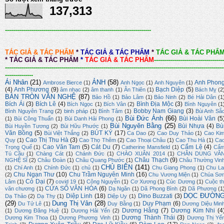
137,313
-------------------------------------------------------------------------
TÁC GIẢ & TÁC PHẨM
*
TÁC GIẢ & TÁC PHẨM
*
TÁC GIẢ & TÁC PHẨ
*
TÁC GIẢ & TÁC PHẨM
*
TÁC GIẢ & TÁC PHẨM
-----------------------------------
-------------------------------------------------------------------------------------------------------------
--------------
Ái Nhân
(21)
ẢNH
(58)
Anh Phon
Ambrose Bierce
(1)
Anh Ngọc
(1)
Anh Nguyên
(1)
(4)
Anh Phương
(9)
Bạch Diệp
(5)
âm nhạc
(2)
âm thanh
(1)
Ân Thiên
(1)
Bách Mỵ
(2
BÀN TRÒN VĂN NGHỆ
(87)
Bảo Hồ
(1)
Bảo Lâm
(1)
Bảo Ninh
(2)
Bé Hải Dân
(1
Bích Ái
(3)
Bích Lê
(4)
Bình Địa Mộc
(3)
Bích Ngọc
(1)
Bích Vân
(2)
Bình Nguyên
(1
Bobby Nam Giang
(3)
Bình Nguyên Trang
(2)
binh pháp
(1)
Bình Tâm
(1)
Bùi Anh Sắ
Bùi Đức Ánh
(66)
Bùi Hoài Vân
(5
(1)
Bùi Công Thuấn
(1)
Bùi Danh Hải Phong
(1)
Bùi Nguyên Bằng
(25)
Bùi Nhựa
(4)
Bù
Bùi Huyền Tương
(2)
Bùi Hữu Phước
(1)
Văn Bồng
(5)
BÚT KÝ
(17)
Bùi Việt Thắng
(2)
Ca Dao
(2)
Cao Duy Thảo
(1)
Cao Ki
Cao Thị Thu Hà
(3)
Quy
(1)
Cao Thọ Thêm
(2)
Cao Thoại Châu
(1)
Cao Thu Hà
(1)
Ca
Cao Văn Tam
(5)
Cát Du
(7)
Cẩm Lệ
(4)
Trọng Quế
(1)
Catherine Mansfield
(1)
Cẩ
Tú Cầu
(1)
Chàng Cát
(1)
Chánh Đức
(1)
CHÀO XUÂN 2014
(1)
CHÂN DUNG VĂ
Châu Thạch
(9)
NGHỆ SĨ
(2)
Châu Đoàn
(1)
Châu Quang Phước
(1)
Châu Thường Vin
CHỦ BIÊN
(141)
(1)
Chí Anh
(1)
Chính Đức
(1)
chủ
(1)
Chu Giang Phong
(1)
Chu La
Chu Ngạn Thư
(10)
Chu Trầm Nguyên Minh
(16)
(2)
Chu Vương Miện
(1)
Chúa Sơ
Cỏ Dại
(7)
Lâm
(1)
covid 19
(1)
Công Nguyễn
(1)
Cơ Xương
(1)
Cúc Dương
(1)
Cuộc th
CỬA SỔ VĂN HÓA
(6)
văn chương
(1)
Dạ Ngân
(1)
Dã Phong Bình
(2)
Dã Phương
(1
DỌC ĐƯỜN
Diệp Linh
(18)
Dino Buzzati
(3)
Dạ Thảo
(2)
Dạ Thy
(1)
Diệp Uy
(1)
(29)
Dung Thị Vân
(28)
Duy Phạm
(6)
Du Tử Lê
(1)
Duy Bằng
(1)
Dương Diệu Min
Dương Hằng
(7)
Dương Kim Nhi
(4
(1)
Dương Đăng Huệ
(1)
Dương Hải Yến
(2)
Dương Thành Thái
(3)
Dương Kim Thoa
(1)
Dương Phương Vinh
(1)
Dương Thị Yế