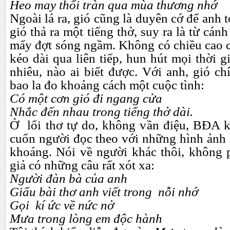
Heo may thổi tràn qua mùa thương nhớ
Ngoài lá ra, gió cũng là duyên cớ để anh 
gió thả ra một tiếng thở, suy ra là từ cá
mấy đợt sóng ngầm. Không có chiều cao c
kéo dài qua liên tiếp, hun hút mọi thời g
nhiêu, nào ai biết được. Với anh, gió ch
bao la đo khoảng cách một cuộc tình:
Có một cơn gió đi ngang cửa
Nhắc đến nhau trong tiếng thở dài.
Ở lối thơ tự do, không vần điệu, BĐA k
cuốn người đọc theo với những hình ảnh 
khoáng. Nói về người khác thôi, không p
giả có những câu rất xót xa:
Người đàn bà của anh
Giấu bài thơ anh viết trong nỗi nhớ
Gọi kí ức về nức nở
Mưa trong lòng em độc hành