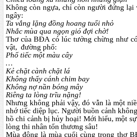
Không còn ngựa, chỉ còn người đứng lại v
ngây:
Ta vắng lặng đồng hoang tuổi nhỏ
Nhắc mùa qua ngọn gió đợi chờ!
Thơ của BĐA có lúc tưởng chừng như có
vật, đường phố:
Phố tiếc một màu cây
…
Kẻ chặt cành chặt lá
Không thấy cánh chim bay
Không nợ nần bóng mây
Riêng ta lòng trĩu nặng!
Nhưng không phải vậy, đó vẫn là một ni
nhớ tiếc diệp lục. Người buồn cảnh khôn
hồ chi cảnh bị hủy hoại! Mới hiểu, một s
lòng thi nhân tổn thương sâu!
Mùa đông là mùa cuối cùng trong thơ B