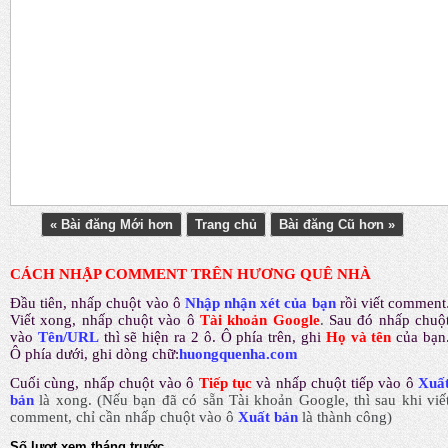
« Bài đăng Mới hơn
Trang chủ
Bài đăng Cũ hơn »
CÁCH NHẬP COMMENT TRÊN HƯƠNG QUÊ NHÀ
Đầu tiên, nhấp chuột vào ô
Nhập nhận xét của bạn
rồi viết comment
Viết xong, nhấp chuột vào ô
Tài khoản Google
.
Sau đó nhấp chuộ
vào
Tên/URL
thì sẽ hiện ra 2 ô. Ô phía trên, ghi
Họ và tên
của bạn
Ô phía dưới, ghi dòng chữ:
huongquenha.com
Cuối cùng, nhấp chuột vào ô
Tiếp tục
và nhấp chuột tiếp vào ô
Xuấ
bản
là xong.
(Nếu bạn đã có sẵn Tài khoản Google, thì sau khi viế
comment, chỉ cần nhấp chuột vào ô
Xuất bản
là thành công
)
Số lượt xem tháng trước