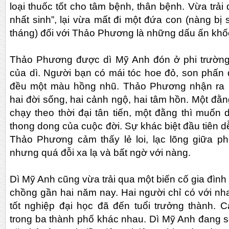
loại thuốc tốt cho tâm bệnh, thân bệnh. Vừa trải 
nhất sinh”, lại vừa mất đi một đứa con (nàng bị 
tháng) đối với Thảo Phương là những dấu ấn khố
Thảo Phương được dì Mỹ Anh đón ở phi trường
của dì. Người bạn có mái tóc hoe đỏ, son phấn
đều một màu hồng nhũ. Thảo Phương nhận ra n
hai đời sống, hai cảnh ngộ, hai tâm hồn. Một đằ
chạy theo thời đại tân tiến, một đằng thì muốn 
thong dong của cuộc đời. Sự khác biệt đầu tiên d
Thảo Phương cảm thấy lẻ loi, lạc lõng giữa ph
nhưng quá đỗi xa lạ và bất ngờ với nàng.
Dì Mỹ Anh cũng vừa trải qua một biến cố gia đình 
chồng gần hai năm nay. Hai người chỉ có với nh
tốt nghiệp đại học đã đến tuổi trưởng thành. 
trong ba thành phố khác nhau. Dì Mỹ Anh đang 