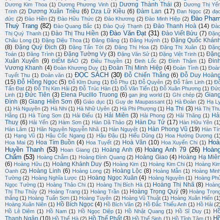
Dương Thành Thái
(3)
Dương Kim Thoa
(1)
Dương Phương Vinh
(1)
Dương Thị Yế
Dương Xuân Triều
(6)
Dzạ Lữ Kiều
(6)
Đàm Lan
(17)
Trinh
(2)
Đan Ngọc
(2)
đạ
Đào Phạ
đức
(2)
Đào Hiền
(2)
Đào Hữu Thức
(2)
Đào Khương
(2)
Đào Minh Hiệp
(2)
Thuỳ Trang
(82)
Đào Thanh Hoà
(14)
Đào Quang Bắc
(1)
Đào Quý Thạnh
(1)
Đà
Đào Văn Đạt
(31)
Đào Thị Thu Hiền
(3)
Đào Viết Bửu
(7)
Thị Quý Thanh
(1)
Đặn
Đặng Quốc Khán
Châu Long
(1)
Đặng Diệu Thoa
(1)
Đăng Đăng
(1)
Đăng Huỳnh
(1)
(8)
Đặng Quý Địch
(3)
Đặng Tấn Tới
(2)
Đặng Thị Hoa
(2)
Đặng Thị Xuân
(1)
Đặn
Đặng Tường Vy
(3)
Đặn
Toán
(1)
Đăng Trình
(1)
Đặng Văn Sử
(1)
Đặng Việt Trinh
(1)
Xuân Xuyến
(9)
Đin
ĐIỂM BÁO
(2)
Điêu Thuyền
(1)
Đinh Lốc
(2)
Đình Thậm
(1)
Vương Khanh
(4)
Đoàn Thị Minh Hiệp
(4)
Đoàn Khương Duy
(1)
Đoàn Tình
(1)
Đoà
ĐỌC SÁCH
(30)
Đỗ Chiến Thắng
(6)
Đỗ Duy Hoàn
Tuyết Thu
(1)
Đoản văn
(1)
(15)
Đỗ Hồng Ngọc
(5)
Đỗ KIm Dung
(1)
Đỗ Phu
(1)
Đỗ Quyên
(2)
Đỗ Tâm Linh
(1)
Đ
Tấn Đạt
(2)
Đỗ Thị Kim Hải
(2)
Đỗ Trúc Hàn
(1)
Đỗ Văn Tiến
(1)
Đỗ Xuân Phương
(1)
Đứ
Đức Tiên
(3)
Elena Pucillo Truong
(6)
Gian
Linh
(1)
gan jing world
(1)
Ghi chép
(2)
Đình
(8)
Giang Hiền Sơn
(6)
Giáo dục
(1)
Guy de Maupassant
(1)
Hà Đoàn
(2)
Hạ L
Hạ Thi
(3)
(1)
Hà Nguyên
(2)
Hà Nhi
(1)
Hà Nhữ Uyên
(2)
Hà Phi Phượng
(1)
Hà Thị Th
Hải Miên
(3)
Hả
Hằng
(1)
Hà Tùng Sơn
(1)
Hải Điểu
(1)
Hải Phong
(2)
Hải Thăng
(1)
Thuỵ
(6)
Hàn Du Tử
(17)
Hải Yến
(2)
Hàm Sơn
(1)
Hàn Dã Thảo
(2)
Hàn Hữu Yên
(1
Hàn Phong Vũ
(19)
Hàn Lâm
(1)
Hãn Nguyên Nguyễn Nhã
(1)
Hàn Nguyệt
(1)
Hàn Tí
(1)
Hạng Vũ
(1)
Hậu Cốc Ngang
(1)
Hậu Đậu
(1)
Hiếu Dũng
(1)
Hoa Hướng Dương
(1
Hoà
Hoa Tím Buồn
(4)
Hoà Văn
(10)
Hoa Mai
(2)
Hoa Tuyết
(2)
Hoa Xuyến Chi
(1)
Huyền Thanh
(53)
Hoàng Anh 79
(26)
Hoàn
Hoàng Anh
(6)
Hoan Giang
(1)
Chẩm
(53)
Hoàng Giao
(4)
Hoàng Hạ Miê
Hoàng Chẫm
(1)
Hoàng Đình Quang
(2)
(6)
Hoàng Khánh Duy
(5)
Hoàng Hữu
(1)
Hoàng Kim
(1)
Hoàng Kim Chi
(1)
Hoàng Ki
Hoàng Linh
(6)
Hoàng Lộc
(8)
Oanh
(2)
Hoàng Long
(2)
Hoàng Mẫn
(1)
Hoàng Min
Hoàng Ngọc Xuân
(4)
Tường
(2)
Hoàng Nghĩa Lược
(1)
Hoàng Nguyên
(1)
Hoàng Ph
Hoàng Thị Nhã
(8)
Ngọc Tường
(1)
Hoàng Thảo Chi
(1)
Hoàng Thị Bích Hà
(1)
Hoàn
Hoàng Trọng Quý
(9)
Thị Thu Thủy
(2)
Hoàng Trang
(1)
Hoàng Trần
(1)
Hoàng Trọn
thắng
(1)
Hoàng Tuấn Sơn
(1)
Hoàng Tuyên
(2)
Hoàng Vũ Thuật
(1)
Hoàng Xuân Hiến
(1
Hồ Bích Ngọc
(4)
Hoàng Xuân Niên
(1)
Hồ Bích Vân
(2)
Hồ Đắc Thiếu Anh
(1)
Hồ Hải
(2
H
Hồ Lê Diêm
(1)
Hồ Nam
(1)
Hồ Ngọc Diệp
(1)
Hồ Nhật Quang
(1)
Hồ Sĩ Duy
(1)
H
Thanh Ngân
(10)
Hồ Thế Phất
(3)
Hồ Thế Hà
(2)
Hồ Thế Sinh
(1)
Hồ Tĩnh Tâm
(1)