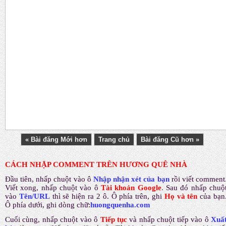
« Bài đăng Mới hơn
Trang chủ
Bài đăng Cũ hơn »
CÁCH NHẬP COMMENT TRÊN HƯƠNG QUÊ NHÀ
Đầu tiên, nhấp chuột vào ô
Nhập nhận xét của bạn
rồi viết comment
Viết xong, nhấp chuột vào ô
Tài khoản Google
.
Sau đó nhấp chuộ
vào
Tên/URL
thì sẽ hiện ra 2 ô. Ô phía trên, ghi
Họ và tên
của bạn
Ô phía dưới, ghi dòng chữ:
huongquenha.com
Cuối cùng, nhấp chuột vào ô
Tiếp tục
và nhấp chuột tiếp vào ô
Xuấ