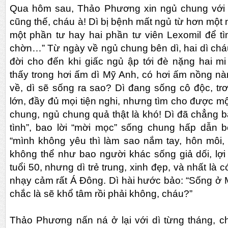
Qua hôm sau, Thảo Phương xin ngủ chung với d
cũng thế, cháu à! Dì bị bệnh mất ngủ từ hơn một n
một phần tư hay hai phần tư viên Lexomil để t
chờn…” Từ ngày về ngủ chung bên dì, hai dì cháu
đời cho đến khi giấc ngủ ập tới đè nặng hai m
thấy trong hơi ấm dì Mỹ Anh, có hơi ấm nồng n
về, dì sẽ sống ra sao? Dì đang sống cô độc, trơ
lớn, đầy đủ mọi tiện nghi, nhưng tìm cho được mộ
chung, ngủ chung quả thật là khó! Dì đã chẳng bả
tình”, bao lời “mời mọc” sống chung hấp dẫn bởi
“mình không yêu thì làm sao nắm tay, hôn môi,
không thể như bao người khác sống giả dối, lợ
tuổi 50, nhưng dì trẻ trung, xinh đẹp, và nhất là
nhạy cảm rất Á Đông. Dì hài hước bảo: “Sống ở
chắc là sẽ khổ tâm rồi phải không, cháu?”
Thảo Phương nấn ná ở lại với dì từng tháng, c