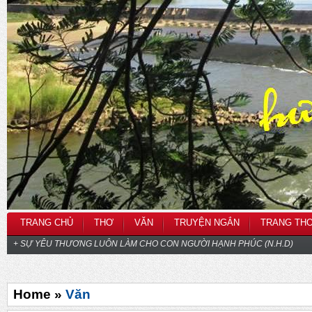
TRANG CHỦ
THƠ
VĂN
TRUYỆN NGẮN
TRANG TH
+ SỰ YÊU THƯƠNG LUÔN LÀM CHO CON NGƯỜI HẠNH PHÚC (N.H.D)
Home »
Văn