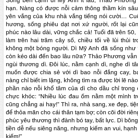
Sống bên cạnh dì Mỹ Anh ít lâu, Thảo Phương
hạn. Nàng có được nỗi cảm thông thầm kín sâu 
yên vắng của khu nhà vắng tiếng nói cười… Cuộ
hương, sống phiêu dạt nơi xứ người, rốt lại c
phúc nào lâu dài, vững chắc cả! Tuổi đã trên 50, 
làm trên hai trăm cây số, chiều tối về lủi thủi
không một bóng người. Dì Mỹ Anh đã sống như 
còn kéo dài đến bao lâu nữa? Thảo Phương vẫn 
ngùi thương dì. Đôi lúc, nằm cạnh dì, nghe dì 
muốn được chia sẻ với dì bao nỗi đắng cay, 
nàng chỉ biết im lặng, không tìm ra được lời lẽ nào
phần nào nỗi khổ tâm của dì cho dầu chỉ trong c
chực khóc: “Nhiều lúc đau ốm nằm một mình tr
cũng chẳng ai hay!” Thì ra, nhà sang, xe đẹp, ti
để thỏa mãn cho cái thân tạm bợ; còn cõi đời ri
phúc yêu thương thì đành bó tay, bất lực. Dì bôn
tiền dễ nếu siêng năng, nhưng kiếm an vui, hạnh
kiếm!”