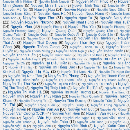
Nguyễn Minh Phúc
(47)
Nguyễ
Nguyễn Minh Khiêm
(1)
Nguyễn Minh Nguyệt
(1)
Minh Quang
(5)
Nguyễn Minh Thuận
(9)
Nguyễn Minh Toàn
(1)
Nguyễn Mỳ
(1
Nguyễn Mỹ Nữ
(3)
Nguyễn Nga
(14)
Nguyễn Nghiêm
(3)
Nguyễn Ngọc Dũng
(1
Nguyễn Ngọc Hà
(4)
Nguyễn Ngọc Hưng
(6)
Nguyễn Ngọc Đặng
(1)
Nguyễn Ngọ
Nguyễn Ngọc Thơ
(31)
Nguyễn Nguy An
Nguyễn Ngọc Tư
(5)
Minh Anh
(1)
(21)
Nguyễn Nguyên Phượng
(69)
Nguyễn Nhật Hùng
(4)
Nguyễn Như Tuấ
Nguyễn Phin
(30)
(14)
Nguyễn Phú Yên
(8)
Nguyên Phong
(1)
Nguyễn Phượng
(2
Nguyễn Quang Quân
(8)
Nguyễn Phương Dung
(2)
Nguyễn Quang Tâm
(2)
Nguyễ
Quang Tuấn
(1)
Nguyễn Quân
(2)
Nguyễn Quốc Ái
(1)
Nguyễn Quốc Bảo
(1)
Nguyễ
Nguyễn Tấn Thuyên
(3)
Nguyễ
Quốc Đông
(1)
Nguyễn Quy
(2)
Nguyên Tâm
(1)
Nguyễn Thái Huy
(35)
Nguyễn Thàn
Thái An
(3)
Nguyễn Thái Dương
(6)
Công
(48)
Nguyễn Thành Giang
(22)
Nguyễn Than
Nguyễn Thanh Hải
(1)
Huyền
(8)
Nguyễn Thành Nhân
(18
Nguyễn Thanh Mừng
(1)
Nguyễn Thánh Ngã
(1)
Nguyễn Thanh Tuấn
(7)
Nguyễn Thanh Xuân
(2)
Nguyễn Thế Kiên
(1)
Nguyễn Thế K
Nguyễn Thị Cẩm Thuỳ
(3
(1)
Nguyễn Thị Ánh Huỳnh
(2)
Nguyễn Thị Bích Phượng
(2)
Nguyễn Thị Diệu Hiền
(3)
Nguyễn Thị Hằn
Nguyễn Thị Chi
(2)
Nguyễn Thị Hải
(1)
(7)
Nguyễn Thị Hồng Đào
(10)
Nguyễn Thị Hậu
(1)
Nguyễn Thị Huệ
(1)
Nguyễn Th
Nguyễn Thị Mây
(127)
Kim Huệ
(2)
Nguyễn Thị Ngọc Hải
(1)
Nguyễn Thị Ngọc Se
Nguyễn Thị Phụng
(27)
Nguyễn Thị Như Tâm
(3)
Nguyễn Thị Thanh Bình
(6
(2)
Nguyễn Thị Thành Nhân
(1)
Nguyễn Thị Thanh Toàn
(1)
Nguyễn Thị Thanh Xuân
(1
Nguyễn Thị Thu Ba
(23)
Nguyễ
Nguyễn Thị Thu Hiền
(1)
Nguyễn Thị Thu Hoài
(1)
Thị Thu Thuý
(3)
Nguyễn Thị Thùy Linh
(3)
Nguyễn Thị Tiết
(3)
Nguyễn Thị Tuyế
Nguyễn Thị Việt Hà
(39)
Nguyễn Thị Xuân Hương
(14)
(1)
Nguyễn Thu Hằng
(1
Nguyễn Thủy
(4)
Nguyễn Thúy Ngân
(13)
Nguyễn Thườn
Nguyễn Thuý Quỳnh
(2)
Nguyễ
Kham
(3)
Nguyễn Tiến Đường
(8)
Nguyễn Thượng Trí
(2)
Nguyễn Trần
(1)
Trí Tài
(40)
Nguyễn Trọng Luân
(2)
Nguyễn Trung
(1)
Nguyễn Trung Nguyên
(1
Nguyễn Văn Ân
(68)
Nguyễn Tuyển
(4)
Nguyễn Văn Bút
(6)
Nguyễn Văn Công
(2
Nguyễn Văn Cường (CCK)
(4)
Nguyễn Văn Hiến
(5)
Nguyễn Văn Hoà
(5)
Nguyễ
Nguyễn Văn Học
(55)
Văn Hòa
(2)
Nguyễn Văn Ngọc
(1)
Nguyễn Văn Thanh
(1
Nguyễn Văn Thảo
(17)
Nguyễn Văn Thành
(1)
Nguyễn Văn Toan
(1)
Nguyên Vi
(1
Nguyễn Vĩnh Bình
(3)
Nguyễn Xuân Cảm
(3
Nguyễn Việt Hà
(2)
Nguyễn Vinh
(1)
Nguyễn Xuân Dương
(1)
Nguyễn Xuân Khánh
(1)
Nguyễn Xuân Thuỷ
(1)
Nguyễn Xuâ