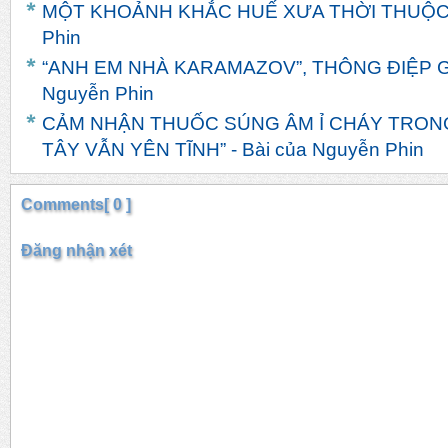
MỘT KHOẢNH KHẮC HUẾ XƯA THỜI THUỘC ĐỊ
Phin
“ANH EM NHÀ KARAMAZOV”, THÔNG ĐIỆP GIA
Nguyễn Phin
CẢM NHẬN THUỐC SÚNG ÂM Ỉ CHÁY TRONG
TÂY VẪN YÊN TĨNH” - Bài của Nguyễn Phin
Comments[ 0 ]
Đăng nhận xét