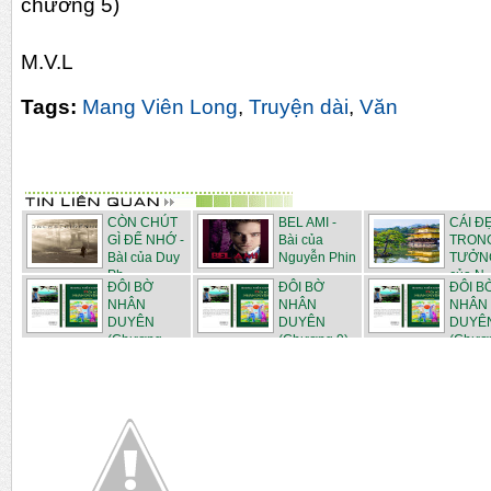
chương 5)
M.V.L
Tags:
Mang Viên Long
,
Truyện dài
,
Văn
CÒN CHÚT
BEL AMI -
CÁI Đ
GÌ ĐỂ NHỚ -
Bài của
TRON
BàI của Duy
Nguyễn Phin
TƯỞNG
Ph...
của N..
ĐÔI BỜ
ĐÔI BỜ
ĐÔI B
NHÂN
NHÂN
NHÂN
DUYÊN
DUYÊN
DUYÊ
(Chương
(Chương 9) -
(Chươn
cuối) - T...
Truy...
Truy...