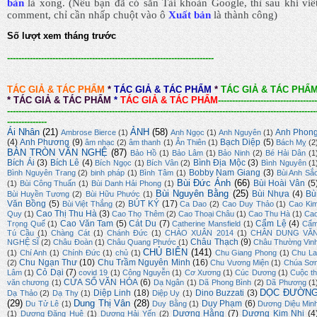
bản
là xong.
(Nếu bạn đã có sẵn Tài khoản Google, thì sau khi viế
comment, chỉ cần nhấp chuột vào ô
Xuất bản
là thành công
)
Số lượt xem tháng trước
-------------------------------------------------------------------------
TÁC GIẢ & TÁC PHẨM
*
TÁC GIẢ & TÁC PHẨM
*
TÁC GIẢ & TÁC PHẨ
*
TÁC GIẢ & TÁC PHẨM
*
TÁC GIẢ & TÁC PHẨM
-----------------------------------
-------------------------------------------------------------------------------------------------------------
--------------
Ái Nhân
(21)
ẢNH
(58)
Anh Phon
Ambrose Bierce
(1)
Anh Ngọc
(1)
Anh Nguyên
(1)
(4)
Anh Phương
(9)
Bạch Diệp
(5)
âm nhạc
(2)
âm thanh
(1)
Ân Thiên
(1)
Bách Mỵ
(2
BÀN TRÒN VĂN NGHỆ
(87)
Bảo Hồ
(1)
Bảo Lâm
(1)
Bảo Ninh
(2)
Bé Hải Dân
(1
Bích Ái
(3)
Bích Lê
(4)
Bình Địa Mộc
(3)
Bích Ngọc
(1)
Bích Vân
(2)
Bình Nguyên
(1
Bobby Nam Giang
(3)
Bình Nguyên Trang
(2)
binh pháp
(1)
Bình Tâm
(1)
Bùi Anh Sắ
Bùi Đức Ánh
(66)
Bùi Hoài Vân
(5
(1)
Bùi Công Thuấn
(1)
Bùi Danh Hải Phong
(1)
Bùi Nguyên Bằng
(25)
Bùi Nhựa
(4)
Bù
Bùi Huyền Tương
(2)
Bùi Hữu Phước
(1)
Văn Bồng
(5)
BÚT KÝ
(17)
Bùi Việt Thắng
(2)
Ca Dao
(2)
Cao Duy Thảo
(1)
Cao Ki
Cao Thị Thu Hà
(3)
Quy
(1)
Cao Thọ Thêm
(2)
Cao Thoại Châu
(1)
Cao Thu Hà
(1)
Ca
Cao Văn Tam
(5)
Cát Du
(7)
Cẩm Lệ
(4)
Trọng Quế
(1)
Catherine Mansfield
(1)
Cẩ
Tú Cầu
(1)
Chàng Cát
(1)
Chánh Đức
(1)
CHÀO XUÂN 2014
(1)
CHÂN DUNG VĂ
Châu Thạch
(9)
NGHỆ SĨ
(2)
Châu Đoàn
(1)
Châu Quang Phước
(1)
Châu Thường Vin
CHỦ BIÊN
(141)
(1)
Chí Anh
(1)
Chính Đức
(1)
chủ
(1)
Chu Giang Phong
(1)
Chu La
Chu Ngạn Thư
(10)
Chu Trầm Nguyên Minh
(16)
(2)
Chu Vương Miện
(1)
Chúa Sơ
Cỏ Dại
(7)
Lâm
(1)
covid 19
(1)
Công Nguyễn
(1)
Cơ Xương
(1)
Cúc Dương
(1)
Cuộc th
CỬA SỔ VĂN HÓA
(6)
văn chương
(1)
Dạ Ngân
(1)
Dã Phong Bình
(2)
Dã Phương
(1
DỌC ĐƯỜN
Diệp Linh
(18)
Dino Buzzati
(3)
Dạ Thảo
(2)
Dạ Thy
(1)
Diệp Uy
(1)
(29)
Dung Thị Vân
(28)
Duy Phạm
(6)
Du Tử Lê
(1)
Duy Bằng
(1)
Dương Diệu Min
Dương Hằng
(7)
Dương Kim Nhi
(4
(1)
Dương Đăng Huệ
(1)
Dương Hải Yến
(2)