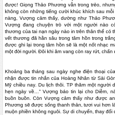
được! Giọng Thảo Phương vẫn trong trẻo, nhưng t
không còn những tiếng cười khúc khích sau mỗi
nàng, Vượng cảm thấy, dường như Thảo Phươn
Vượng đang chuyện trò với một người nào cò
thương của tai nạn ngày nào in trên thân thể có t
vết thương đã hằn sâu trong tâm hồn trong trắ
được ghi lại trong tâm hồn sẽ là một nốt nhạc m
một đời người. Đôi khi âm vang còn ray rứt, chấn
Khoảng ba tháng sau ngày nghe điện thoại c
nhận được tin nhắn của Hoàng Nhân từ Sài Gò
Mỹ chiều nay. Du lịch thôi. TP thăm một người d
hẹn ngày về…” Vượng báo tin lại cho Diễm, n
buồn buồn. Còn Vượng cảm thấy như được an ủ
Phương sẽ được sống thanh thản, tươi vui hơn l
muộn phiền không nguôi. Sự di chuyển, thay đổi c