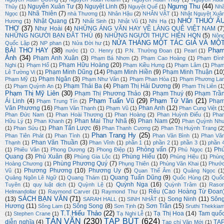
Ngưng Thu
(44)
Nguyễn Xuân Tư
(3)
Nguyệt Linh
(5)
Thủy
(1)
Nguyệt Quế
(1)
Nh
Nhã Thiên
(7)
Ngọc
(1)
nhà Thương
(1)
Nhân Hậu
(2)
NHÂN VẬT
(1)
Nhật Nguyệt Xuâ
NHỚ THUỞ Ấ
Nhật Quang
(17)
Hương
(1)
Nhất Sinh
(1)
Nhật Vũ
(1)
Nhi Hạ
(1)
THƠ
(37)
Như Hoài
(4)
NHỮNG ÁNG VĂN HAY VỀ LÀNG QUÊ VIỆT NAM
(7
NHỮNG NGƯỜI BẠN ĐÂT THỦ
(6)
NHỮNG NGƯỜI THỰC HIỆN HQN
(5)
Nôn
NỬA THÁNG MỘT TÁC GIẢ VÀ MỘ
Quốc Lập
(2)
NP phan
(1)
Nửa Đời hư
(1)
BÀI THƠ HAY
(38)
Phạ
nước
(1)
O. Henry
(1)
P.N. Thường Đoan
(1)
Pearl
(1)
Ánh
(34)
Phạm Anh Xuân
(3)
Phạm Bá Nhơn
(2)
Phạm Cao Hoàng
(1)
Phạm Đìn
Phạm Hữu Hoàng
(20)
Nghi
(1)
Phạm Hổ
(1)
Phạm Kiều Hưng
(1)
Phạm Lâm
(1)
Phạ
Phạm Minh Dũng
(14)
Phạm Minh Hiền
(9)
Phạm Minh Thuận
(10
Lê Tường Vi
(1)
Phạm Ngân
(3)
Phạm Mỹ
(1)
Phạm Như Vân
(1)
Phạm Phan Hòa
(1)
Phạm Phương La
Phạm Thái Ba
(4)
Phạm Thị Hải Dương
(9)
(1)
Phạm Quỳnh An
(1)
Phạm Thị Liên
(1
Phạm Thị Mỹ Liên
(30)
Phạm Thị Phương Thảo
(3)
Phạm Thuý
(6)
Phạm Trầ
Phạm Tuấn Vũ
(29)
Phạm Tử Văn
(21)
Ái Linh
(4)
Phạ
Phạm Trung Tín
(2)
Văn Phương
(16)
Phan Anh
(12)
Phạm Văn Thạnh
(1)
Phạm Vũ
(1)
Phan Cung Việt
(1
Phan Đức Nam
(1)
Phan Hoài Thương
(1)
Phan Hoàng
(2)
Phan Huỳnh Điểu
(1)
Pha
Phan Mai Thư Nhã
(6)
Phan Nam
(20)
Hữu Lý
(1)
Phan Khanh
(2)
Phan Quỳnh Nh
Phan Tấn Lược
(6)
(1)
Phan Sửu
(1)
Phan Thanh Cương
(2)
Phan Thị Huỳnh Trang
(2
Phan Trang Hy
(25)
Phan Tiên Phát
(1)
Phan Tình
(1)
Phan Văn Bình
(1)
Phan Vă
Phan Văn Thuần
(3)
Thạnh
(1)
Phan Vĩnh
(1)
phần 1
(1)
phần 2
(1)
phần 3
(1)
phần 
Phỏng vấn
(7)
Ph
(1)
Phiêu Vân
(1)
Phong Dương
(2)
Phong Điệp
(1)
Phú Ngọc
(1)
Quang
(3)
Phú Xuân
(8)
Phùng Hiếu
(10)
Phùng Gia Lộc
(1)
Phùng Hiệu
(1)
Phùn
Phùng Phương Quý
(7)
Hoàng Chương
(1)
Phụng Thiên
(1)
Phùng Văn Khai
(1)
Phướ
Phương Phương
(10)
Phương Uy
(5)
Vũ
(1)
Quan Thế Âm
(1)
Quảng Ngọc
(1
Quang Tuấn Dũng
(9)
Quảng Ngôn Lê Ngữ
(1)
Quang Thám
(1)
Quốc Hùng
(2)
Quố
Quỳnh Nga
(16)
Tuyên
(1)
quy luật dịch
(1)
Quỳnh Lệ
(1)
Quỳnh Trâm
(1)
Raso
Rêu (Cao Hoàng Từ Đoan
Helmandollar
(1)
Raymond Carver
(1)
Raymond Thư
(1)
SÁCH BẠN VĂN
(71)
(13)
Song Ninh
(11)
Sôn
SARAH HALL
(1)
SINH NHẬT
(1)
Hương
(11)
Sông Song
(8)
Sơn Trần
(15)
Sông Lam
(1)
Sơn Tịnh
(2)
Sruthi Thekkia
T.T.Hiếu Thảo
(22)
Tạ Thị Hoa
(14)
Tam quố
(1)
Stephen Crane
(1)
Tạ Nghi Lễ
(1)
TẢN VĂN
(230)
TẠP BÚT
(624)
diễn nghĩa
(4)
TẠ
Tạp chí Văn Mới
(1)