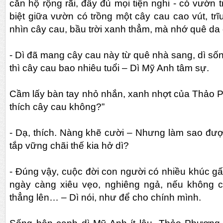
căn hộ rộng rãi, đầy đủ mọi tiện nghi - có vườn 
biệt giữa vườn có trồng một cây cau cao vút, t
nhìn cây cau, bầu trời xanh thẳm, mà nhớ quê da 
- Dì đã mang cây cau này từ quê nhà sang, dì số
thì cây cau bao nhiêu tuổi – Dì Mỹ Anh tâm sự.
Cầm lấy bàn tay nhỏ nhắn, xanh nhợt của Thảo P
thích cây cau không?”
- Dạ, thích. Nàng khẽ cười – Nhưng làm sao đư
tắp vững chãi thế kia hở dì?
- Đúng vậy, cuộc đời con người có nhiều khúc 
ngày càng xiêu vẹo, nghiêng ngả, nếu không 
thẳng lên… – Dì nói, như để cho chính mình.