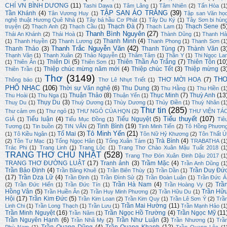
CHÍ VN BÌNH DƯƠNG
(11)
Tashi Dawa
(1)
Tâm Lãng
(1)
Tâm Nhiên
(2)
Tấn Hòa
(1
TẬP SAN ÁO TRẮNG
(39)
Tần Khánh
(4)
Tân Vương Huy
(1)
Tập san Văn họ
nghệ thuật Hương Quê Nhà
(1)
Tây bá hầu Cơ Phát
(1)
Tây Du Ký
(1)
Tây Sơn bi hùn
Thạch Đà
(7)
Thạch Sene
(5
truyện
(2)
Thạch Anh
(2)
Thạch Cầu
(1)
Thạch Lam
(1)
Thanh Bình Nguyên
(27)
Thái An Khánh
(2)
Thái Hoà
(1)
Thành Dũng
(1)
Thanh Hả
Thanh Minh
(4)
(1)
Thanh Huyền
(2)
Thanh Lương
(2)
Thanh Phong
(1)
Thanh Sơn
(1
Thanh Trắc Nguyễn Văn
(42)
Thanh Thảo
(3)
Thanh Tùng
(7)
Thành Văn
(3
Thạnh Văn
(1)
Thanh Xuân
(2)
Thảo Nguyễn
(1)
Thâm Tâm
(1)
Thần Y
(1)
Thi Ngọc La
Thiên Di
(5)
Thiên Thần Áo Trắng
(7)
Thiên Tôn
(10
(1)
Thiên Ân
(1)
Thiên Sơn
(1)
Thiệp chúc mừng năm mới
(4)
Thiệp chúc Tết
(3)
Thiệp mừng
(3
Thiên Trần
(1)
Thơ
(3149)
TH
THƠ MỜI HOẠ
(7)
Thông báo
(1)
Thơ Lê Nhựt Triết
(1)
PHỔ NHẠC
(106)
Thời sự Văn nghệ
(6)
Thu Dung
(3)
Thu Hằng
(1)
Thu Hiền
(1
Thuận Thảo
(8)
Thục Minh
(7)
Thuỳ Anh
(13
Thu Hoài
(1)
Thu Nga
(1)
Thuận Yến
(1)
Thụy Du
(3)
Thuỵ Du
(1)
Thuỳ Dương
(1)
Thùy Dương
(1)
Thủy Điền
(1)
Thuỳ Nhân
(1
Thư tin
(285)
Thư cảm ơn
(1)
Thư ngỏ
(1)
THƯ NGỎ CỦA HQN
(2)
THƯ VIỆN TÁ
Tiểu thuyết
(107)
Tiểu luận
(4)
Tiểu Nguyệt
(5)
GIẢ
(1)
Tiểu Mục Đồng
(1)
Tiê
Tịnh Bình
(19)
Tương
(1)
Tin buồn
(2)
TIN VĂN
(2)
Tịnh Minh Tiến
(2)
Tô Hồng Phươn
Tô Minh Yến
(21)
Tố Mai
(3)
(1)
Tô Kiều Ngân
(1)
Tôn Nữ Hỷ Khương
(2)
Tôn Thất Ú
Trà Bình
(4)
(2)
Tôn Tư Mạc
(1)
Tống Ngọc Hân
(1)
Tống Xuân Tám
(1)
TRABATHA
(1
Trác Phi
(1)
Trang Linh
(1)
Trang Lộc
(1)
Trang Thơ Chào Xuân Mậu Tuất 2018
(1
TRANG THƠ CHỦ NHẬT
(528)
Trang Thơ Đón Xuân Đinh Dậu 2017
(1
TRANG THƠ ĐƯỜNG LUẬT
(17)
Tranh ảnh
(3)
Trầm Mặc
(4)
Trần Anh Dũng
(1
Trần Bảo Định
(4)
Trần Duy Đứ
Trần Băng Khuê
(1)
Trần Biên Thùy
(1)
Trần Dần
(1)
(17)
Trần Dzạ Lữ
(4)
Trần Định
(1)
Trần Đình Sử
(2)
Trần Đoàn Luận
(1)
Trần Đức Á
Trần Hà Nam
(4)
Trầ
(2)
Trần Đức Hiển
(1)
Trần Đức Tín
(1)
Trần Hoàng Vy
(2)
Hồng Vân
(5)
Trần Hữ
Trần Huiền Ân
(2)
Trần Huy Minh Phương
(2)
Trần Hữu Du
(1)
Hội
(17)
Trần Kim Đức
(5)
Trần Kim Loan
(2)
Trần Kim Quy
(1)
Trần Lê Sơn Ý
(2)
Trầ
Trần Mai Hường
(11)
Linh Chi
(1)
Trần Long Thạch
(1)
Trần Lưu
(1)
Trần Mạnh Hảo
(1
Trần Minh Nguyệt
(16)
Trần Ngọc Hồ Trường
(4)
Trần Ngọc Mỹ
(11
Trần Năm
(1)
Trần Nguyên Hạnh
(6)
Trần Như Luận
(3)
Trần Nhã My
(2)
Trần Nhương
(1)
Trầ