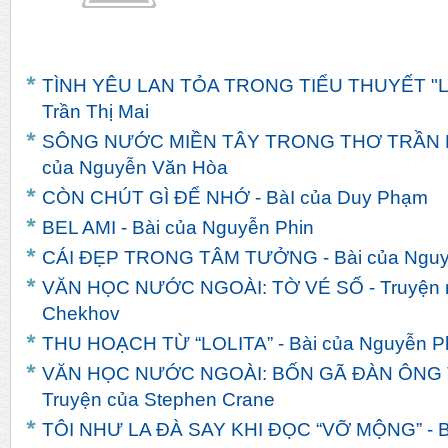
TÌNH YÊU LAN TỎA TRONG TIỂU THUYẾT "LIN
Trần Thị Mai
SÔNG NƯỚC MIỀN TÂY TRONG THƠ TRẦN 
của Nguyễn Văn Hòa
CÒN CHÚT GÌ ĐỂ NHỚ - BàI của Duy Phạm
BEL AMI - Bài của Nguyễn Phin
CÁI ĐẸP TRONG TÂM TƯỞNG - Bài của Nguy
VĂN HỌC NƯỚC NGOÀI: TỜ VÉ SỐ - Truyện n
Chekhov
THU HOẠCH TỪ “LOLITA” - Bài của Nguyễn P
VĂN HỌC NƯỚC NGOÀI: BỐN GÃ ĐÀN ÔNG
Truyện của Stephen Crane
TÔI NHƯ LA ĐÀ SAY KHI ĐỌC “VỠ MỘNG” - Bà