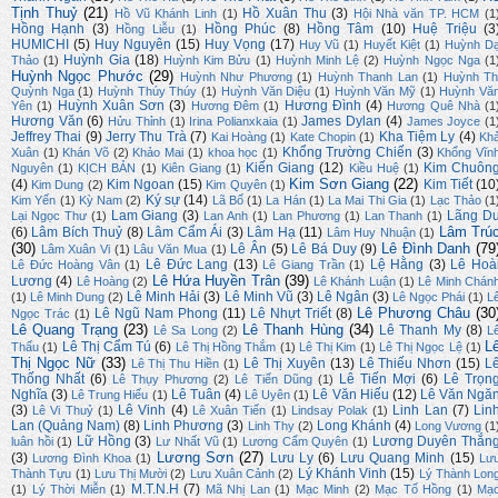
Tịnh Thuỷ
(21)
Hồ Xuân Thu
(3)
Hồ Vũ Khánh Linh
(1)
Hội Nhà văn TP. HCM
(1
Hồng Hạnh
(3)
Hồng Phúc
(8)
Hồng Tâm
(10)
Huệ Triệu
(3
Hồng Liễu
(1)
HUMICHI
(5)
Huy Nguyên
(15)
Huy Vọng
(17)
Huy Vũ
(1)
Huyết Kiệt
(1)
Huỳnh D
Huỳnh Gia
(18)
Thảo
(1)
Huỳnh Kim Bửu
(1)
Huỳnh Minh Lệ
(2)
Huỳnh Ngọc Nga
(1
Huỳnh Ngọc Phước
(29)
Huỳnh Như Phương
(1)
Huỳnh Thanh Lan
(1)
Huỳnh Th
Quỳnh Nga
(1)
Huỳnh Thúy Thúy
(1)
Huỳnh Văn Diệu
(1)
Huỳnh Văn Mỹ
(1)
Huỳnh Vă
Huỳnh Xuân Sơn
(3)
Hương Đình
(4)
Yên
(1)
Hương Đêm
(1)
Hương Quê Nhà
(1
Hương Văn
(6)
James Dylan
(4)
Hửu Thỉnh
(1)
Irina Polianxkaia
(1)
James Joyce
(1
Jeffrey Thai
(9)
Jerry Thu Trà
(7)
Kha Tiệm Ly
(4)
Kai Hoàng
(1)
Kate Chopin
(1)
Kh
Khổng Trường Chiến
(3)
Xuân
(1)
Khán Võ
(2)
Khảo Mai
(1)
khoa học
(1)
Khổng Vĩn
Kiến Giang
(12)
Kim Chuôn
Nguyên
(1)
KỊCH BẢN
(1)
Kiên Giang
(1)
Kiều Huệ
(1)
Kim Sơn Giang
(22)
(4)
Kim Ngoan
(15)
Kim Tiết
(10
Kim Dung
(2)
Kim Quyên
(1)
Ký sự
(14)
Kim Yến
(1)
Kỳ Nam
(2)
Lã Bố
(1)
La Hán
(1)
La Mai Thi Gia
(1)
Lạc Thảo
(1
Lam Giang
(3)
Lãng D
Lại Ngọc Thư
(1)
Lan Anh
(1)
Lan Phương
(1)
Lan Thanh
(1)
Lâm Trú
(6)
Lâm Bích Thuỷ
(8)
Lâm Cẩm Ái
(3)
Lâm Hạ
(11)
Lâm Huy Nhuận
(1)
(30)
Lê Đình Danh
(79
Lê Ân
(5)
Lê Bá Duy
(9)
Lâm Xuân Vi
(1)
Lâu Văn Mua
(1)
Lê Đức Lang
(13)
Lệ Hằng
(3)
Lê Hoà
Lê Đức Hoàng Vân
(1)
Lê Giang Trần
(1)
Lê Hứa Huyền Trân
(39)
Lương
(4)
Lê Hoàng
(2)
Lê Khánh Luận
(1)
Lê Minh Chán
Lê Minh Hải
(3)
Lê Minh Vũ
(3)
Lê Ngân
(3)
(1)
Lê Minh Dung
(2)
Lê Ngọc Phái
(1)
L
Lê Phương Châu
(30
Lê Ngũ Nam Phong
(11)
Lê Nhựt Triết
(8)
Ngọc Trác
(1)
Lê Quang Trạng
(23)
Lê Thanh Hùng
(34)
Lê Thanh My
(8)
Lê Sa Long
(2)
L
L
Lê Thị Cẩm Tú
(6)
Thấu
(1)
Lê Thị Hồng Thắm
(1)
Lê Thị Kim
(1)
Lê Thị Ngọc Lệ
(1)
Thị Ngọc Nữ
(33)
Lê Thị Xuyên
(13)
Lê Thiếu Nhơn
(15)
L
Lê Thị Thu Hiền
(1)
Thống Nhất
(6)
Lê Tiến Mợi
(6)
Lê Trọn
Lê Thụy Phương
(2)
Lê Tiến Dũng
(1)
Nghĩa
(3)
Lê Tuân
(4)
Lê Văn Hiếu
(12)
Lê Văn Ngă
Lê Trung Hiếu
(1)
Lê Uyên
(1)
(3)
Lê Vinh
(4)
Linh Lan
(7)
Lin
Lê Vi Thuỷ
(1)
Lê Xuân Tiến
(1)
Lindsay Polak
(1)
Lan (Quảng Nam)
(8)
Linh Phương
(3)
Long Khánh
(4)
Linh Thy
(2)
Long Vương
(1
Lữ Hồng
(3)
Lương Duyên Thắn
luân hồi
(1)
Lư Nhất Vũ
(1)
Lương Cẩm Quyên
(1)
Lương Sơn
(27)
(3)
Lưu Ly
(6)
Lưu Quang Minh
(15)
Lương Đình Khoa
(1)
Lư
Lý Khánh Vinh
(15)
Thành Tựu
(1)
Lưu Thị Mười
(2)
Lưu Xuân Cảnh
(2)
Lý Thành Lon
M.T.N.H
(7)
(1)
Lý Thời Miễn
(1)
Mã Nhị Lan
(1)
Mạc Minh
(2)
Mạc Tố Hồng
(1)
Mạ