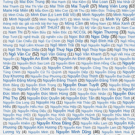
Mai Đức Trung
(6)
Mai Loan
(12)
Tường
(2)
Mai Hạnh
(1)
Mai Kiệm
(1)
Mai Nhật
(2
Mai Tuyết
(37)
Mang Viên Long
(63
Mai Thìn
(3)
Mai Thanh
(1)
Mai Thị Vân
(1)
Marie Hải Miên
(4)
Mẫu Đơn
(1)
Mèo Con
(1)
Mi Thu
(1)
Miên Đức Thắng
(2)
Miên Lin
Minh Đan (Lọ Lem Đất Võ)
(6)
Minh Nguyên
(15)
Minh Nguyễ
(1)
Minh Châu
(2)
Minh Vy
(25)
(3)
Minh Nguyệt
(15)
Minh Nguyệt (NT)
(1)
Minh Nhân Tông
(1)
Mỗ
Mộng Cầm
(8)
Mùa Xanh
(3
tháng một tác giả và một bài thơ hay
(2)
Mộng Nam
(1)
MỸ THUẬT
(6)
Mưa
(1)
Mường Mán
(1)
My Tiên
(1)
Mỹ Vân
(1)
Nam Art
(2)
Nam Ca
Ngàn Thương
(33)
Nam Thi
(17)
NCCGL
(4)
(1)
Năm Bửu
(1)
Nấm Độc
(1)
Ngà
Ngọc Diệp
(35)
Ngọc Bút
(8)
Đẹp Tươi
(1)
nghệ thuật.
(1)
nghiên cứu
(1)
Ngọc Thịn
Ngô Diệp
(6)
Ngô Đình Hải
(7)
(1)
Ngô Càn Chiểu
(1)
Ngô Cự Chính
(2)
Ngô Hồn
Ngô Minh Trãi
(3)
Nhung
(1)
Ngô Liêm Khoan
(1)
Ngô Nguyên Ngiễm
(1)
Ngô Thị Ho
Ngô Thuý Nga
(30)
Ngô Thị Ngọc Diệp
(10)
Ngô Thúy Nga
(16)
Ngô Thy Họ
(1)
Ngô Văn Cư
(52)
(7)
Ngô Văn Giảng
(11)
Ngô Văn Khanh
(17)
Ngô Viết Hòa
(2
Nguyễn An Bình
(70)
Nguyễn An Đình
(4)
Nguyễn
(1)
Nguyễn Ánh 9
(1)
Nguyễn B
Nguyê
Nhân
(1)
Nguyễn Bích Sao Linh
(1)
Nguyễn Bình
(1)
Nguyễn Bính Hồng Cầu
(2)
Cẩn
(26)
Nguyễn Chinh
(4)
Nguyễn Châu
(2)
Nguyễn Công Thụ
(2)
Nguyễn Côn
Nguyễ
Tùng Chinh
(1)
Nguyễn Cử Tú Quỳnh
(2)
Nguyên Diệp
(1)
Nguyễn Dũng
(1)
Duy Khương
(6)
Nguyễn Duy Thịnh
(3)
Nguyễn Duy Phương
(1)
Nguyễn Đại Duẩn
(2
Nguyễn Đặng Mừng
(3)
Nguyễn Đăng Thanh
(20)
Nguyễn Đăng Trình
(4)
Nguyễ
Nguyễn Đoan Tuyết
(25)
Đình Bảng
(1)
Nguyễn Đình Trọng
(1)
Nguyễn Đồng Bộ
Nguyễn Đức Chính
(5)
Nguyễ
Thảo
(1)
Nguyễn Đức Cơ
(1)
Nguyễn Đức Mậu
(2)
Nguyễn Đứ
Đức Minh
(6)
Nguyễn Đức Minh Hùng
(10)
Nguyễn Đức Nhân
(1)
Phú Thọ
(26)
Nguyễn Đức Quyền
(4)
Nguyễn Đức Tấn
(6)
Nguyễn Đức Tình
(4
Nguyên Hạ
(11)
Nguyễ
Nguyễn Gia Long
(1)
Nguyễn Hải Thảo
(2)
Nguyễn Hậu
(2)
Hiếu
(8)
Nguyễn Hiếu Học
(2)
Nguyễn Hòa Hiệp
(2)
Nguyễn Hoài Ân
(1)
Nguyễn Hoàn
Nguyễn Huệ
(3)
Nguyễn Huy
(3
Thức
(2)
Nguyễn Hồng Diệu
(1)
Nguyên Hùng
(1)
Nguyễn Huy (HD)
(1)
Nguyễn Huy Khôi
(1)
Nguyễn Huỳnh
(1)
Nguyễn Hữu Minh
(1
Nguyễn Hữu Thuần
(4)
Nguyễn Hữu Phú
(1)
Nguyễn Hữu Quý
(2)
Nguyễn Hữu Trun
Nguyễn Khoa Đăng
(51)
Nguyễn Kiề
(2)
Nguyễn Khiêm
(1)
Nguyễn Kiều Lam
(2)
Phương
(3)
Nguyễn Kim Hương
(7)
Nguyễ
Nguyễn Kim Thịnh
(1)
Nguyễn Lam
(2)
Nguyễn Minh Dũng
(46)
Lương Vỵ
(4)
Nguyên Minh
(1)
Nguyễn Minh Hoà
(1