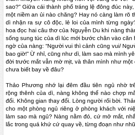
sao?” Giữa cái thành phố tráng lệ đông đúc này,
một niềm an ủi nào chăng? Hay nó càng làm rõ 
dì nhận ra sự cô độc, lẻ loi của mình từng ngà
hoa đọc hai câu thơ của Nguyễn Du khi nàng th
sống sung túc của dì lúc mới bước chân vào căn 
ngờ của nàng: “Người vui thì cảnh cũng vui/ Ngư
bao giờ!” Ừ nhỉ, cũng như dì, làm sao mà mình y
đời trước mắt vẫn mờ mịt, và thân mình như một 
chưa biết bay về đâu?
Thảo Phương nhớ lại đêm đầu tiên ngủ nhờ tr
rộng thênh của dì, nàng không thể nào chợp mắ
đổi. Không gian thay đổi. Lòng người rối bời. T
cho một phòng ngủ riêng ở phòng khách với n
làm sao mà ngủ? Nàng nằm đó, cứ mở mắt, nhắm
lắc trong quá khứ cứ quay về, từng đoạn như nh