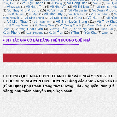
Võ Diệu Thanh
(18)
Võ Đông Điền
(4)
Công Liêm
(1)
Võ Dõng
(1)
Võ Hà
(1)
Võ Hạn
Võ Ngọc Thọ
(4)
Võ Như Văn
(3)
Võ Thị Nga
(13)
(2)
Võ Mỹ Cát
(1)
Võ Thị Thu Thủ
Võ Thuỵ Như Phương
(15)
Võ Xuân Phươn
(1)
Võ Văn Hoa
(1)
Võ Văn Luyến
(1)
(3)
Vũ Đình Huy
(9)
Vũ Bình Lục
(1)
vũ đạo
(1)
Vũ Đình Liên
(1)
Vũ Đình Minh
(1)
V
Vũ Hạnh
(3)
Đình Nguyệt
(2)
Vũ Đình Thung
(2)
Vũ Đức Trọng
(1)
Vũ Hạ
(1)
Vũ Hùn
Vũ Thị Huyền Trang
(115)
Vũ Miên Thảo
(5)
Vũ Thụy Khu
(2)
Vũ Thành An
(1)
(8)
Vũ Trọng Quang
(1)
Vũ Trọng Tâm
(2)
Vũ Trọng Thanh
(1)
Vương Doãn
(1)
Vươn
Vương Hoài Uyên
(4)
Vương Tâm
(3)
Xanh Nguyên
(4)
Hạnh
(1)
Xuân Đài
(1
Xuân Phong
(6)
Xuân Tiến
(20)
Ý Thu
(3)
Yên Kha
(7)
Xuân Phương
(1)
Ziken
(2)
-------------------------------------------------------------------------
+ 817 TÁC GIẢ CÓ BÀI ĐĂNG TRÊN HƯƠNG QUÊ NHÀ
-------------------------------------------------------------------------
TRỞ VỀ TRANG CHỦ
|
Email: huongquenha2023@gmail.com
|
Trang Web này chạy tốt nhất trên trình duyệt Google Chrome
+ HƯƠNG QUÊ NHÀ ĐƯỢC THÀNH LẬP VÀO NGÀY 17/10/2011
+ CHỦ BIÊN: NGUYỄN HỮU DUYÊN - Cùng các anh: - Ngô Văn C
(Bình Định) phụ trách Trang thơ Đường luật - Nguyễn Phin (Đà
Nẵng) phụ trách chuyên mục Đọc sách