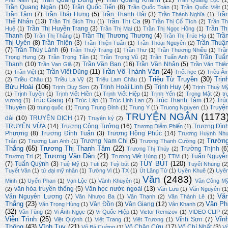
Trần Quang Dũng
(4)
Trần Quang Khanh
(12)
Phù Nam
(1)
Trần Quang Lộc
(1
Trần Quang Ngân
(10)
Trần Quốc Tiến
(8)
Trần Quốc Toàn
(1)
Trần Quốc Việt
(1
Trần Tâm
(7)
Trần Thái Hưng
(5)
Trần Thanh Hải
(3)
Trầ
Trần Thành Nghĩa
(1)
Thế Nhân
(13)
Trần Thi Ca
(9)
Trần Thị Bích Thu
(1)
Trần Thị Cổ Tích
(2)
Trần Th
Trần Thị Huyền Trang
(3)
Trần Th
Huệ
(1)
Trần Thị Mai
(1)
Trần Thị Ngọc Hồng
(1)
Thanh
(5)
Trần Thị Thương Thương
(4)
Trầ
Trần Thị Thắng
(1)
Trần Thị Trúc Hạ
(1)
Thị Uyên
(8)
Trần Thiện
(3)
Trần Thuậ
Trần Thiện Tuấn
(1)
Trần Thoại Nguyên
(2)
(7)
Trần Thúy Lành
(6)
Trần Thuỳ Trang
(1)
Trần Thư
(1)
Trần Thương Nhiều
(1)
Trầ
Trần Tuấ
Trọng Hưng
(2)
Trần Trọng Tân
(1)
Trần Trọng Vũ
(2)
Trần Tuấn Anh
(2)
Thanh
(10)
Trần Văn Bạn
(16)
Trần Văn Nhân
(5)
Trần Vạn Giã
(2)
Trần Văn Thiê
Trần Võ Thành Văn
(24)
Trần Viết Dũng
(11)
(1)
Trần Việt
(1)
Triết học
(2)
Triều Â
Triệu Từ Truyền
(30)
Trịn
(2)
Triều Châu
(1)
Triều La Vỹ
(2)
Triệu Lam Châu
(1)
Bửu Hoài
(106)
Trịnh Hoài Linh
(5)
Trịnh Huy
(4)
Trịnh Duy Sơn
(2)
Trịnh Thuỳ M
(1)
Trịnh Tuyên
(1)
Trịnh Viết Hiền
(1)
Trịnh Viết Hiệp
(1)
Trịnh Yến
(2)
Trọng Mật
(2)
tr
Trúc Giang
(4)
Trúc Thanh Tâm
(12)
Trú
vương
(1)
Trúc Lập
(1)
Trúc Linh Lan
(2)
Thuyên
(3)
Truyệ
trung quốc
(1)
Trung Trung Đỉnh
(1)
Trung Y
(1)
Truong Nguyen
(1)
TRUYỆN NGẮN
(1173
dài
(10)
TRUYỆN DỊCH
(17)
Truyện ký
(2)
TRUYỆN VỪA
(14)
Trương Công Tưởng
(16)
Trương Đìn
Trương Diễm Phiến
(1)
Phượng
(8)
Trương Đình Tuấn
(3)
Trương Hồng Phúc
(14)
Trương Huỳnh Nh
Trườn
Trương Nam Chi
(5)
Trân
(2)
Trương Lan Anh
(1)
Trương Thanh Cường
(2)
Thắng
(65)
Trương Thị Thanh Tâm
(22)
Trường Thịnh
(6
Trương Thị Thúy
(2)
Trương Văn Dân
(21)
Tuấn Nguyễ
Trương Tri
(2)
Trương Viết Hùng
(1)
TTM
(1)
TÙY BÚT
(120)
(7)
Tuấn Quỳnh
(3)
Tuệ Mỹ
(1)
Tuti
(2)
Tuỳ bút
(2)
Tuyết Nhung
(2
Tuyết Vân
(1)
tứ đại mỹ nhân
(1)
Tường Vi
(1)
TX
(1)
Út Lãng Tử
(1)
Uyên Khuê
(2)
Uyê
Văn
(2483)
Minh
(1)
Uyển Phan
(1)
Vạn Lộc
(1)
Vành Khuyên
(1)
Văn Công M
văn hóa truyền thống
(5)
Văn học nước ngoài
(13)
(2)
Văn Lưu
(1)
Văn Nguyên
(1
Vă
Văn Nguyên Lương
(7)
Văn Nhược Ba
(1)
Văn Thạnh
(2)
Văn Thành Lê
(1)
Thắng
(23)
Vân Ph
Vân Đồn
(3)
Vân Giang
(12)
Văn Trọng Hùng
(1)
Vân Khanh
(2)
(32)
Vân Tùng
(2)
Vi Ánh Ngọc
(2)
Vi Quốc Hiệp
(1)
Victor Remizov
(1)
VIDEO CLIP
(2
Viễn Trình
(25)
Vĩn
Vĩnh Sơn
(7)
Việt Quỳnh
(1)
Việt Trang
(1)
Việt Trương
(1)
Thông
(43)
Vĩnh Tuy
(21)
Võ Chân Cửu
(17)
Võ Chí Nhất
(3)
Võ Bá Cường
(1)
V