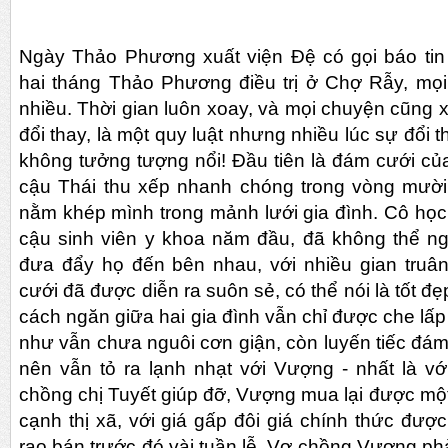
Ngày Thảo Phương xuất viện Đệ có gọi báo ti
hai tháng Thảo Phương điều trị ở Chợ Rẫy, mọi
nhiều. Thời gian luôn xoay, và mọi chuyện cũng 
đổi thay, là một quy luật nhưng nhiều lúc sự đổi 
không tưởng tượng nổi! Đầu tiên là đám cưới c
cậu Thái thu xếp nhanh chóng trong vòng mườ
nằm khép mình trong mảnh lưới gia đình. Cô học 
cậu sinh viên y khoa năm đầu, đã không thể n
đưa đẩy họ đến bên nhau, với nhiều gian truân
cưới đã được diễn ra suôn sẻ, có thể nói là tốt đ
cách ngăn giữa hai gia đình vẫn chỉ được che lấ
như vẫn chưa nguôi cơn giận, còn luyến tiếc đá
nên vẫn tỏ ra lạnh nhạt với Vượng - nhất là v
chồng chị Tuyết giúp đỡ, Vượng mua lại được một
cạnh thị xã, với giá gấp đôi giá chính thức đượ
rao bán trước đó vài tuần lễ. Vợ chồng Vượng phả