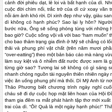
cảnh đời phiêu dạt, lẻ loi và bất hạnh của dì. 
cuộc đời chìm nổi, trắc trở của dì cứ xoay vần
nỗi ám ảnh khó rời. Dì xinh đẹp như vậy, giàu sa
dì không có hạnh phúc? Sao lại ly hôn? Ngườ
bước nữa, Ông sẽ sống phóng túng với những h
bao giờ? Cuộc sống vội vã với bao “ham muốn” t
cho bao thảm trạng gia đình ở Mỹ sẽ chẳng có lố
thãi và phung phí vật chất (trên năm mươi ph
“over-eatting”) theo một bản báo cáo mà nàng v
làm suy kiệt và ô nhiễm đất nước được xem là gi
từng giờ sao? Tương lai sẽ không có gì sáng s
nhanh chóng nguồn tài nguyên thiên nhiên ngày mộ
việc ăn uống phung phí mà thôi. Dì Mỹ Anh từ nơ
Thảo Phương biết chương trình ngày nghỉ cuối
cháu sẽ đi dự cuộc họp mặt liên hoan của Hội 
tham gia đêm ra mắt phát hành tập thơ mới xuấ
trai của dì. “Ôi! Quả là một ngày hạnh phúc!” T