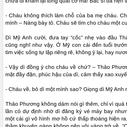
chưa đi khám lại tổng quát cơ mà! Bác sĩ đã hẹn
- Cháu không thích làm chỗ của ba mẹ cháu. Chá
mình – Nàng bày tỏ. Cháu sẽ tìm cho cháu một cu
Dì Mỹ Anh cười, đưa tay “cốc” nhẹ vào đầu Th
cũng nghĩ như vậy. Ở Mỹ con cái đến tuổi trưở
tìm việc sống tự lập riêng rẽ, không ỷ lại, hay nư
- Vậy dì đồng ý cho cháu về chứ? – Thảo Phươ
mặt đầy đặn, phúc hậu của dì, cảm thấy xao xuy
- Cháu về, bỏ dì một mình sao? Giọng dì Mỹ Anh
Thảo Phương không dám nói gì thêm, chỉ vì quá t
lần có dự định nhờ dì đăng ký vé máy bay như
một cái gì vô hình mơ hồ cứ thấp thoáng hiện ra
thầm khuyên nàng không nên vội vàng trở về. “