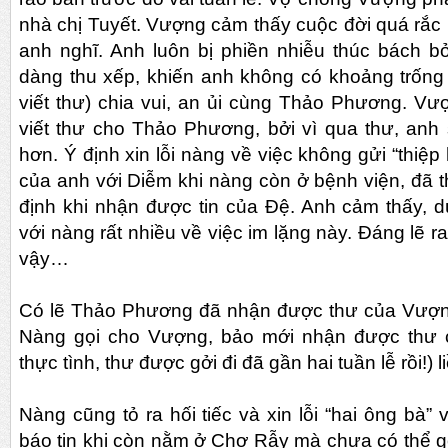
nhà chị Tuyết. Vượng cảm thấy cuộc đời quá rắc 
anh nghĩ. Anh luôn bị phiền nhiễu thúc bách b
dàng thu xếp, khiến anh không có khoảng trống
viết thư) chia vui, an ủi cùng Thảo Phương. Vư
viết thư cho Thảo Phương, bởi vì qua thư, anh
hơn. Ý định xin lỗi nàng về việc không gửi “thiệp
của anh với Diễm khi nàng còn ở bệnh viện, đã 
định khi nhận được tin của Đệ. Anh cảm thấy, d
với nàng rất nhiều về việc im lặng này. Đáng lẽ r
vậy…
Có lẽ Thảo Phương đã nhận được thư của Vượn
Nàng gọi cho Vượng, bảo mới nhận được thư 
thực tình, thư được gởi đi đã gần hai tuần lễ rồi!) 
Nàng cũng tỏ ra hối tiếc và xin lỗi “hai ông bà
báo tin khi còn nằm ở Chợ Rẫy mà chưa có thể gọ