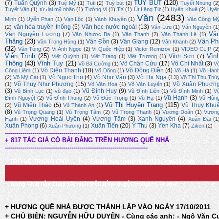
TÙY BÚT
(120)
(7)
Tuấn Quỳnh
(3)
Tuệ Mỹ
(1)
Tuti
(2)
Tuỳ bút
(2)
Tuyết Nhung
(2
Tuyết Vân
(1)
tứ đại mỹ nhân
(1)
Tường Vi
(1)
TX
(1)
Út Lãng Tử
(1)
Uyên Khuê
(2)
Uyê
Văn
(2483)
Minh
(1)
Uyển Phan
(1)
Vạn Lộc
(1)
Vành Khuyên
(1)
Văn Công M
văn hóa truyền thống
(5)
Văn học nước ngoài
(13)
(2)
Văn Lưu
(1)
Văn Nguyên
(1
Vă
Văn Nguyên Lương
(7)
Văn Nhược Ba
(1)
Văn Thạnh
(2)
Văn Thành Lê
(1)
Thắng
(23)
Vân Ph
Vân Đồn
(3)
Vân Giang
(12)
Văn Trọng Hùng
(1)
Vân Khanh
(2)
(32)
Vân Tùng
(2)
Vi Ánh Ngọc
(2)
Vi Quốc Hiệp
(1)
Victor Remizov
(1)
VIDEO CLIP
(2
Viễn Trình
(25)
Vĩn
Vĩnh Sơn
(7)
Việt Quỳnh
(1)
Việt Trang
(1)
Việt Trương
(1)
Thông
(43)
Vĩnh Tuy
(21)
Võ Chân Cửu
(17)
Võ Chí Nhất
(3)
Võ Bá Cường
(1)
V
Võ Diệu Thanh
(18)
Võ Đông Điền
(4)
Công Liêm
(1)
Võ Dõng
(1)
Võ Hà
(1)
Võ Hạn
Võ Ngọc Thọ
(4)
Võ Như Văn
(3)
Võ Thị Nga
(13)
(2)
Võ Mỹ Cát
(1)
Võ Thị Thu Thủ
Võ Thuỵ Như Phương
(15)
Võ Xuân Phươn
(1)
Võ Văn Hoa
(1)
Võ Văn Luyến
(1)
(3)
Vũ Đình Huy
(9)
Vũ Bình Lục
(1)
vũ đạo
(1)
Vũ Đình Liên
(1)
Vũ Đình Minh
(1)
V
Vũ Hạnh
(3)
Đình Nguyệt
(2)
Vũ Đình Thung
(2)
Vũ Đức Trọng
(1)
Vũ Hạ
(1)
Vũ Hùn
Vũ Thị Huyền Trang
(115)
Vũ Miên Thảo
(5)
Vũ Thụy Khu
(2)
Vũ Thành An
(1)
(8)
Vũ Trọng Quang
(1)
Vũ Trọng Tâm
(2)
Vũ Trọng Thanh
(1)
Vương Doãn
(1)
Vươn
Vương Hoài Uyên
(4)
Vương Tâm
(3)
Xanh Nguyên
(4)
Hạnh
(1)
Xuân Đài
(1
Xuân Phong
(6)
Xuân Tiến
(20)
Ý Thu
(3)
Yên Kha
(7)
Xuân Phương
(1)
Ziken
(2)
-------------------------------------------------------------------------
+ 817 TÁC GIẢ CÓ BÀI ĐĂNG TRÊN HƯƠNG QUÊ NHÀ
-------------------------------------------------------------------------
TRỞ VỀ TRANG CHỦ
|
Email: huongquenha2023@gmail.com
|
Trang Web này chạy tốt nhất trên trình duyệt Google Chrome
+ HƯƠNG QUÊ NHÀ ĐƯỢC THÀNH LẬP VÀO NGÀY 17/10/2011
+ CHỦ BIÊN: NGUYỄN HỮU DUYÊN - Cùng các anh: - Ngô Văn C