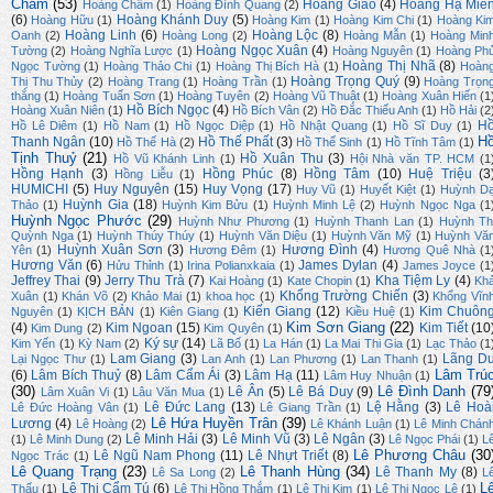
Chẩm
(53)
Hoàng Giao
(4)
Hoàng Hạ Miê
Hoàng Chẫm
(1)
Hoàng Đình Quang
(2)
(6)
Hoàng Khánh Duy
(5)
Hoàng Hữu
(1)
Hoàng Kim
(1)
Hoàng Kim Chi
(1)
Hoàng Ki
Hoàng Linh
(6)
Hoàng Lộc
(8)
Oanh
(2)
Hoàng Long
(2)
Hoàng Mẫn
(1)
Hoàng Min
Hoàng Ngọc Xuân
(4)
Tường
(2)
Hoàng Nghĩa Lược
(1)
Hoàng Nguyên
(1)
Hoàng Ph
Hoàng Thị Nhã
(8)
Ngọc Tường
(1)
Hoàng Thảo Chi
(1)
Hoàng Thị Bích Hà
(1)
Hoàn
Hoàng Trọng Quý
(9)
Thị Thu Thủy
(2)
Hoàng Trang
(1)
Hoàng Trần
(1)
Hoàng Trọn
thắng
(1)
Hoàng Tuấn Sơn
(1)
Hoàng Tuyên
(2)
Hoàng Vũ Thuật
(1)
Hoàng Xuân Hiến
(1
Hồ Bích Ngọc
(4)
Hoàng Xuân Niên
(1)
Hồ Bích Vân
(2)
Hồ Đắc Thiếu Anh
(1)
Hồ Hải
(2
H
Hồ Lê Diêm
(1)
Hồ Nam
(1)
Hồ Ngọc Diệp
(1)
Hồ Nhật Quang
(1)
Hồ Sĩ Duy
(1)
H
Thanh Ngân
(10)
Hồ Thế Phất
(3)
Hồ Thế Hà
(2)
Hồ Thế Sinh
(1)
Hồ Tĩnh Tâm
(1)
Tịnh Thuỷ
(21)
Hồ Xuân Thu
(3)
Hồ Vũ Khánh Linh
(1)
Hội Nhà văn TP. HCM
(1
Hồng Hạnh
(3)
Hồng Phúc
(8)
Hồng Tâm
(10)
Huệ Triệu
(3
Hồng Liễu
(1)
HUMICHI
(5)
Huy Nguyên
(15)
Huy Vọng
(17)
Huy Vũ
(1)
Huyết Kiệt
(1)
Huỳnh D
Huỳnh Gia
(18)
Thảo
(1)
Huỳnh Kim Bửu
(1)
Huỳnh Minh Lệ
(2)
Huỳnh Ngọc Nga
(1
Huỳnh Ngọc Phước
(29)
Huỳnh Như Phương
(1)
Huỳnh Thanh Lan
(1)
Huỳnh Th
Quỳnh Nga
(1)
Huỳnh Thúy Thúy
(1)
Huỳnh Văn Diệu
(1)
Huỳnh Văn Mỹ
(1)
Huỳnh Vă
Huỳnh Xuân Sơn
(3)
Hương Đình
(4)
Yên
(1)
Hương Đêm
(1)
Hương Quê Nhà
(1
Hương Văn
(6)
James Dylan
(4)
Hửu Thỉnh
(1)
Irina Polianxkaia
(1)
James Joyce
(1
Jeffrey Thai
(9)
Jerry Thu Trà
(7)
Kha Tiệm Ly
(4)
Kai Hoàng
(1)
Kate Chopin
(1)
Kh
Khổng Trường Chiến
(3)
Xuân
(1)
Khán Võ
(2)
Khảo Mai
(1)
khoa học
(1)
Khổng Vĩn
Kiến Giang
(12)
Kim Chuôn
Nguyên
(1)
KỊCH BẢN
(1)
Kiên Giang
(1)
Kiều Huệ
(1)
Kim Sơn Giang
(22)
(4)
Kim Ngoan
(15)
Kim Tiết
(10
Kim Dung
(2)
Kim Quyên
(1)
Ký sự
(14)
Kim Yến
(1)
Kỳ Nam
(2)
Lã Bố
(1)
La Hán
(1)
La Mai Thi Gia
(1)
Lạc Thảo
(1
Lam Giang
(3)
Lãng D
Lại Ngọc Thư
(1)
Lan Anh
(1)
Lan Phương
(1)
Lan Thanh
(1)
Lâm Trú
(6)
Lâm Bích Thuỷ
(8)
Lâm Cẩm Ái
(3)
Lâm Hạ
(11)
Lâm Huy Nhuận
(1)
(30)
Lê Đình Danh
(79
Lê Ân
(5)
Lê Bá Duy
(9)
Lâm Xuân Vi
(1)
Lâu Văn Mua
(1)
Lê Đức Lang
(13)
Lệ Hằng
(3)
Lê Hoà
Lê Đức Hoàng Vân
(1)
Lê Giang Trần
(1)
Lê Hứa Huyền Trân
(39)
Lương
(4)
Lê Hoàng
(2)
Lê Khánh Luận
(1)
Lê Minh Chán
Lê Minh Hải
(3)
Lê Minh Vũ
(3)
Lê Ngân
(3)
(1)
Lê Minh Dung
(2)
Lê Ngọc Phái
(1)
L
Lê Phương Châu
(30
Lê Ngũ Nam Phong
(11)
Lê Nhựt Triết
(8)
Ngọc Trác
(1)
Lê Quang Trạng
(23)
Lê Thanh Hùng
(34)
Lê Thanh My
(8)
Lê Sa Long
(2)
L
L
Lê Thị Cẩm Tú
(6)
Thấu
(1)
Lê Thị Hồng Thắm
(1)
Lê Thị Kim
(1)
Lê Thị Ngọc Lệ
(1)