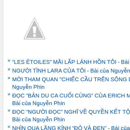
N...
“LES ÉTOILES” MÃI LẤP LÁNH HỒN TÔI - Bài
NGƯỜI TÌNH LARA CỦA TÔI - Bài của Nguyễn
MỜI THAM QUAN "CHIẾC CẦU TRÊN SÔNG DR
Nguyễn Phin
ĐỌC “BẢN DU CA CUỐI CÙNG” CỦA ERICH
Bài của Nguyễn Phin
ĐỌC “NGƯỜI ĐỌC” NGHĨ VỀ QUYỀN KẾT TỘ
Bài của Nguyễn Phin
NHÌN QUA LĂNG KÍNH “ĐỎ VÀ ĐEN” - Bài củ