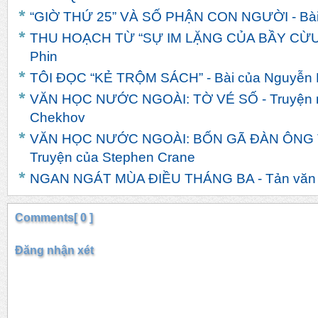
“GIỜ THỨ 25” VÀ SỐ PHẬN CON NGƯỜI - Bài
THU HOẠCH TỪ “SỰ IM LẶNG CỦA BẦY CỪU” 
Phin
TÔI ĐỌC “KẺ TRỘM SÁCH” - Bài của Nguyễn 
VĂN HỌC NƯỚC NGOÀI: TỜ VÉ SỐ - Truyện n
Chekhov
VĂN HỌC NƯỚC NGOÀI: BỐN GÃ ĐÀN ÔNG
Truyện của Stephen Crane
NGAN NGÁT MÙA ĐIỀU THÁNG BA - Tản văn c
Comments[ 0 ]
Đăng nhận xét