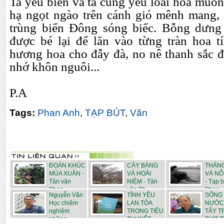
Ta yêu biển và ta cũng yêu loài hoa muố
hạ ngọt ngào trên cánh gió mênh mang,
trùng biển
Đ
ông sóng biếc. Bỗng d
ư
ng
đư
ợc bé lại
đ
ể l
ă
n vào từng tràn hoa t
h
ươ
ng hoa cho đẫy đà, no nê thanh sắc 
nhớ khôn nguôi...
P.A
Tags:
Phan Anh
,
TẠP BÚT
,
Văn
ĐOẢN KHÚC
CÂY BÀNG
THÁN
MÙA XUÂN -
VÀ HOÀI
VÀ NỖ
Tản văn
NIỆM - Tản
- Tạp b
Phan ...
văn Ph...
Phan...
Nguyễn Văn
TÌNH YÊU
SÔNG
Học chiêm
LAN TỎA
NƯỚC
nghiệm
TRONG TIỂU
TÂY 
những ...
THUYẾT ...
THƠ 