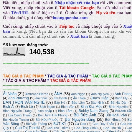
Đầu tiên, nhấp chuột vào ô
Nhập nhận xét của bạn
rồi viết comment
Viết xong, nhấp chuột vào ô
Tài khoản Google
.
Sau đó nhấp chuộ
vào
Tên/URL
thì sẽ hiện ra 2 ô. Ô phía trên, ghi
Họ và tên
của bạn
Ô phía dưới, ghi dòng chữ:
huongquenha.com
Cuối cùng, nhấp chuột vào ô
Tiếp tục
và nhấp chuột tiếp vào ô
Xuấ
bản
là xong.
(Nếu bạn đã có sẵn Tài khoản Google, thì sau khi viế
comment, chỉ cần nhấp chuột vào ô
Xuất bản
là thành công
)
Số lượt xem tháng trước
140,538
-------------------------------------------------------------------------
TÁC GIẢ & TÁC PHẨM
*
TÁC GIẢ & TÁC PHẨM
*
TÁC GIẢ & TÁC PHẨ
*
TÁC GIẢ & TÁC PHẨM
*
TÁC GIẢ & TÁC PHẨM
-----------------------------------
-------------------------------------------------------------------------------------------------------------
--------------
Ái Nhân
(21)
ẢNH
(58)
Anh Phon
Ambrose Bierce
(1)
Anh Ngọc
(1)
Anh Nguyên
(1)
(4)
Anh Phương
(9)
Bạch Diệp
(5)
âm nhạc
(2)
âm thanh
(1)
Ân Thiên
(1)
Bách Mỵ
(2
BÀN TRÒN VĂN NGHỆ
(87)
Bảo Hồ
(1)
Bảo Lâm
(1)
Bảo Ninh
(2)
Bé Hải Dân
(1
Bích Ái
(3)
Bích Lê
(4)
Bình Địa Mộc
(3)
Bích Ngọc
(1)
Bích Vân
(2)
Bình Nguyên
(1
Bobby Nam Giang
(3)
Bình Nguyên Trang
(2)
binh pháp
(1)
Bình Tâm
(1)
Bùi Anh Sắ
Bùi Đức Ánh
(66)
Bùi Hoài Vân
(5
(1)
Bùi Công Thuấn
(1)
Bùi Danh Hải Phong
(1)
Bùi Nguyên Bằng
(25)
Bùi Nhựa
(4)
Bù
Bùi Huyền Tương
(2)
Bùi Hữu Phước
(1)
Văn Bồng
(5)
BÚT KÝ
(17)
Bùi Việt Thắng
(2)
Ca Dao
(2)
Cao Duy Thảo
(1)
Cao Ki
Cao Thị Thu Hà
(3)
Quy
(1)
Cao Thọ Thêm
(2)
Cao Thoại Châu
(1)
Cao Thu Hà
(1)
Ca