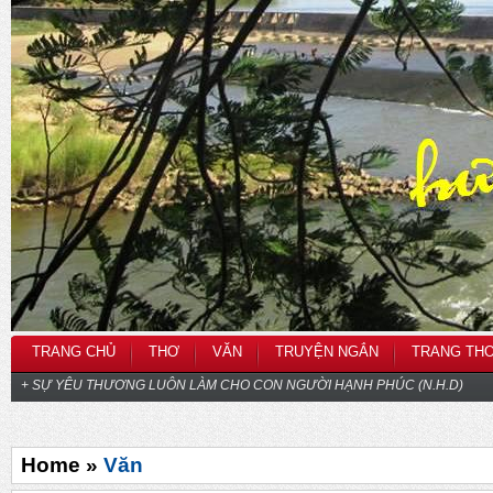
TRANG CHỦ
THƠ
VĂN
TRUYỆN NGẮN
TRANG TH
+ SỰ YÊU THƯƠNG LUÔN LÀM CHO CON NGƯỜI HẠNH PHÚC (N.H.D)
Home »
Văn