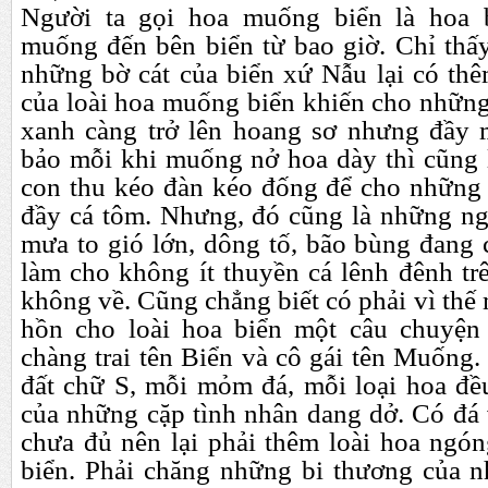
Ng
ư
ời ta gọi hoa muống biển là hoa 
muống
đ
ến bên biển từ bao giờ. Chỉ thấ
những bờ cát của biển xứ Nẫu lại có th
của loài hoa muống biển khiến cho nhữ
xanh càng trở lên hoang s
ơ
nh
ư
ng
đ
ầy 
bảo mỗi khi muống nở hoa dày thì cũng 
con thu kéo
đ
àn kéo
đ
ống
đ
ể cho những
đ
ầy cá tôm. Nh
ư
ng,
đ
ó cũng là những n
m
ư
a to gió lớn, dông tố, bão bùng
đ
ang 
làm cho không ít thuyền cá lênh
đ
ênh tr
không về. Cũng chẳng biết có phải vì thế
hồn cho loài hoa biển một câu chuyện 
chàng trai tên Biển và cô gái tên Muống. 
đ
ất chữ S, mỗi mỏm
đ
á, mỗi loại hoa
đ
ề
của những cặp tình nhân dang dở. Có
đ
á
ch
ư
a
đ
ủ nên lại phải thêm loài hoa ngó
biển. Phải ch
ă
ng những bi th
ươ
ng của n