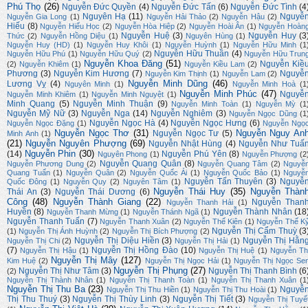
Phú Thọ
(26)
Nguyễn Đức Quyền
(4)
Nguyễn Đức Tấn
(6)
Nguyễn Đức Tình
(4
Nguyên Hạ
(11)
Nguyễ
Nguyễn Gia Long
(1)
Nguyễn Hải Thảo
(2)
Nguyễn Hậu
(2)
Hiếu
(8)
Nguyễn Hiếu Học
(2)
Nguyễn Hòa Hiệp
(2)
Nguyễn Hoài Ân
(1)
Nguyễn Hoàn
Nguyễn Huệ
(3)
Nguyễn Huy
(3
Thức
(2)
Nguyễn Hồng Diệu
(1)
Nguyên Hùng
(1)
Nguyễn Huy (HD)
(1)
Nguyễn Huy Khôi
(1)
Nguyễn Huỳnh
(1)
Nguyễn Hữu Minh
(1
Nguyễn Hữu Thuần
(4)
Nguyễn Hữu Phú
(1)
Nguyễn Hữu Quý
(2)
Nguyễn Hữu Trun
Nguyễn Khoa Đăng
(51)
Nguyễn Kiề
(2)
Nguyễn Khiêm
(1)
Nguyễn Kiều Lam
(2)
Phương
(3)
Nguyễn Kim Hương
(7)
Nguyễ
Nguyễn Kim Thịnh
(1)
Nguyễn Lam
(2)
Nguyễn Minh Dũng
(46)
Lương Vỵ
(4)
Nguyên Minh
(1)
Nguyễn Minh Hoà
(1
Nguyễn Minh Phúc
(47)
Nguyễ
Nguyễn Minh Khiêm
(1)
Nguyễn Minh Nguyệt
(1)
Minh Quang
(5)
Nguyễn Minh Thuận
(9)
Nguyễn Minh Toàn
(1)
Nguyễn Mỳ
(1
Nguyễn Mỹ Nữ
(3)
Nguyễn Nga
(14)
Nguyễn Nghiêm
(3)
Nguyễn Ngọc Dũng
(1
Nguyễn Ngọc Hà
(4)
Nguyễn Ngọc Hưng
(6)
Nguyễn Ngọc Đặng
(1)
Nguyễn Ngọ
Nguyễn Ngọc Thơ
(31)
Nguyễn Nguy An
Nguyễn Ngọc Tư
(5)
Minh Anh
(1)
(21)
Nguyễn Nguyên Phượng
(69)
Nguyễn Nhật Hùng
(4)
Nguyễn Như Tuấ
Nguyễn Phin
(30)
(14)
Nguyễn Phú Yên
(8)
Nguyên Phong
(1)
Nguyễn Phượng
(2
Nguyễn Quang Quân
(8)
Nguyễn Phương Dung
(2)
Nguyễn Quang Tâm
(2)
Nguyễ
Quang Tuấn
(1)
Nguyễn Quân
(2)
Nguyễn Quốc Ái
(1)
Nguyễn Quốc Bảo
(1)
Nguyễ
Nguyễn Tấn Thuyên
(3)
Nguyễ
Quốc Đông
(1)
Nguyễn Quy
(2)
Nguyên Tâm
(1)
Nguyễn Thái Huy
(35)
Nguyễn Thàn
Thái An
(3)
Nguyễn Thái Dương
(6)
Công
(48)
Nguyễn Thành Giang
(22)
Nguyễn Than
Nguyễn Thanh Hải
(1)
Huyền
(8)
Nguyễn Thành Nhân
(18
Nguyễn Thanh Mừng
(1)
Nguyễn Thánh Ngã
(1)
Nguyễn Thanh Tuấn
(7)
Nguyễn Thanh Xuân
(2)
Nguyễn Thế Kiên
(1)
Nguyễn Thế K
Nguyễn Thị Cẩm Thuỳ
(3
(1)
Nguyễn Thị Ánh Huỳnh
(2)
Nguyễn Thị Bích Phượng
(2)
Nguyễn Thị Diệu Hiền
(3)
Nguyễn Thị Hằn
Nguyễn Thị Chi
(2)
Nguyễn Thị Hải
(1)
(7)
Nguyễn Thị Hồng Đào
(10)
Nguyễn Thị Hậu
(1)
Nguyễn Thị Huệ
(1)
Nguyễn Th
Nguyễn Thị Mây
(127)
Kim Huệ
(2)
Nguyễn Thị Ngọc Hải
(1)
Nguyễn Thị Ngọc Se
Nguyễn Thị Phụng
(27)
Nguyễn Thị Như Tâm
(3)
Nguyễn Thị Thanh Bình
(6
(2)
Nguyễn Thị Thành Nhân
(1)
Nguyễn Thị Thanh Toàn
(1)
Nguyễn Thị Thanh Xuân
(1
Nguyễn Thị Thu Ba
(23)
Nguyễ
Nguyễn Thị Thu Hiền
(1)
Nguyễn Thị Thu Hoài
(1)
Thị Thu Thuý
(3)
Nguyễn Thị Thùy Linh
(3)
Nguyễn Thị Tiết
(3)
Nguyễn Thị Tuyế