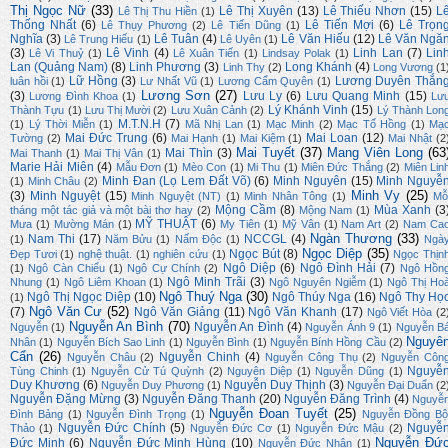
Thị Ngọc Nữ
(33)
Lê Thị Xuyên
(13)
Lê Thiếu Nhơn
(15)
L
Lê Thị Thu Hiền
(1)
Thống Nhất
(6)
Lê Tiến Mợi
(6)
Lê Trọn
Lê Thụy Phương
(2)
Lê Tiến Dũng
(1)
Nghĩa
(3)
Lê Tuân
(4)
Lê Văn Hiếu
(12)
Lê Văn Ngă
Lê Trung Hiếu
(1)
Lê Uyên
(1)
(3)
Lê Vinh
(4)
Linh Lan
(7)
Lin
Lê Vi Thuỷ
(1)
Lê Xuân Tiến
(1)
Lindsay Polak
(1)
Lan (Quảng Nam)
(8)
Linh Phương
(3)
Long Khánh
(4)
Linh Thy
(2)
Long Vương
(1
Lữ Hồng
(3)
Lương Duyên Thắn
luân hồi
(1)
Lư Nhất Vũ
(1)
Lương Cẩm Quyên
(1)
Lương Sơn
(27)
(3)
Lưu Ly
(6)
Lưu Quang Minh
(15)
Lương Đình Khoa
(1)
Lư
Lý Khánh Vinh
(15)
Thành Tựu
(1)
Lưu Thị Mười
(2)
Lưu Xuân Cảnh
(2)
Lý Thành Lon
M.T.N.H
(7)
(1)
Lý Thời Miễn
(1)
Mã Nhị Lan
(1)
Mạc Minh
(2)
Mạc Tố Hồng
(1)
Mạ
Mai Đức Trung
(6)
Mai Loan
(12)
Tường
(2)
Mai Hạnh
(1)
Mai Kiệm
(1)
Mai Nhật
(2
Mai Tuyết
(37)
Mang Viên Long
(63
Mai Thìn
(3)
Mai Thanh
(1)
Mai Thị Vân
(1)
Marie Hải Miên
(4)
Mẫu Đơn
(1)
Mèo Con
(1)
Mi Thu
(1)
Miên Đức Thắng
(2)
Miên Lin
Minh Đan (Lọ Lem Đất Võ)
(6)
Minh Nguyên
(15)
Minh Nguyễ
(1)
Minh Châu
(2)
Minh Vy
(25)
(3)
Minh Nguyệt
(15)
Minh Nguyệt (NT)
(1)
Minh Nhân Tông
(1)
Mỗ
Mộng Cầm
(8)
Mùa Xanh
(3
tháng một tác giả và một bài thơ hay
(2)
Mộng Nam
(1)
MỸ THUẬT
(6)
Mưa
(1)
Mường Mán
(1)
My Tiên
(1)
Mỹ Vân
(1)
Nam Art
(2)
Nam Ca
Ngàn Thương
(33)
Nam Thi
(17)
NCCGL
(4)
(1)
Năm Bửu
(1)
Nấm Độc
(1)
Ngà
Ngọc Diệp
(35)
Ngọc Bút
(8)
Đẹp Tươi
(1)
nghệ thuật.
(1)
nghiên cứu
(1)
Ngọc Thịn
Ngô Diệp
(6)
Ngô Đình Hải
(7)
(1)
Ngô Càn Chiểu
(1)
Ngô Cự Chính
(2)
Ngô Hồn
Ngô Minh Trãi
(3)
Nhung
(1)
Ngô Liêm Khoan
(1)
Ngô Nguyên Ngiễm
(1)
Ngô Thị Ho
Ngô Thuý Nga
(30)
Ngô Thị Ngọc Diệp
(10)
Ngô Thúy Nga
(16)
Ngô Thy Họ
(1)
Ngô Văn Cư
(52)
(7)
Ngô Văn Giảng
(11)
Ngô Văn Khanh
(17)
Ngô Viết Hòa
(2
Nguyễn An Bình
(70)
Nguyễn An Đình
(4)
Nguyễn
(1)
Nguyễn Ánh 9
(1)
Nguyễn B
Nguyê
Nhân
(1)
Nguyễn Bích Sao Linh
(1)
Nguyễn Bình
(1)
Nguyễn Bính Hồng Cầu
(2)
Cẩn
(26)
Nguyễn Chinh
(4)
Nguyễn Châu
(2)
Nguyễn Công Thụ
(2)
Nguyễn Côn
Nguyễ
Tùng Chinh
(1)
Nguyễn Cử Tú Quỳnh
(2)
Nguyên Diệp
(1)
Nguyễn Dũng
(1)
Duy Khương
(6)
Nguyễn Duy Thịnh
(3)
Nguyễn Duy Phương
(1)
Nguyễn Đại Duẩn
(2
Nguyễn Đặng Mừng
(3)
Nguyễn Đăng Thanh
(20)
Nguyễn Đăng Trình
(4)
Nguyễ
Nguyễn Đoan Tuyết
(25)
Đình Bảng
(1)
Nguyễn Đình Trọng
(1)
Nguyễn Đồng Bộ
Nguyễn Đức Chính
(5)
Nguyễ
Thảo
(1)
Nguyễn Đức Cơ
(1)
Nguyễn Đức Mậu
(2)
Nguyễn Đứ
Đức Minh
(6)
Nguyễn Đức Minh Hùng
(10)
Nguyễn Đức Nhân
(1)