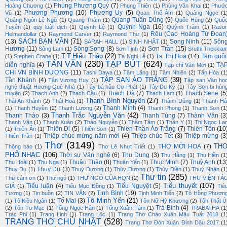
Phùng Phương Quý
(7)
Hoàng Chương
(1)
Phụng Thiên
(1)
Phùng Văn Khai
(1)
Phướ
Phương Phương
(10)
Phương Uy
(5)
Vũ
(1)
Quan Thế Âm
(1)
Quảng Ngọc
(1
Quang Tuấn Dũng
(9)
Quảng Ngôn Lê Ngữ
(1)
Quang Thám
(1)
Quốc Hùng
(2)
Quố
Quỳnh Nga
(16)
Tuyên
(1)
quy luật dịch
(1)
Quỳnh Lệ
(1)
Quỳnh Trâm
(1)
Raso
Rêu (Cao Hoàng Từ Đoan
Helmandollar
(1)
Raymond Carver
(1)
Raymond Thư
(1)
SÁCH BẠN VĂN
(71)
(13)
Song Ninh
(11)
Sôn
SARAH HALL
(1)
SINH NHẬT
(1)
Hương
(11)
Sông Song
(8)
Sơn Trần
(15)
Sông Lam
(1)
Sơn Tịnh
(2)
Sruthi Thekkia
T.T.Hiếu Thảo
(22)
Tạ Thị Hoa
(14)
Tam quố
(1)
Stephen Crane
(1)
Tạ Nghi Lễ
(1)
TẢN VĂN
(230)
TẠP BÚT
(624)
diễn nghĩa
(4)
TẠ
Tạp chí Văn Mới
(1)
CHÍ VN BÌNH DƯƠNG
(11)
Tashi Dawa
(1)
Tâm Lãng
(1)
Tâm Nhiên
(2)
Tấn Hòa
(1
TẬP SAN ÁO TRẮNG
(39)
Tần Khánh
(4)
Tân Vương Huy
(1)
Tập san Văn họ
nghệ thuật Hương Quê Nhà
(1)
Tây bá hầu Cơ Phát
(1)
Tây Du Ký
(1)
Tây Sơn bi hùn
Thạch Đà
(7)
Thạch Sene
(5
truyện
(2)
Thạch Anh
(2)
Thạch Cầu
(1)
Thạch Lam
(1)
Thanh Bình Nguyên
(27)
Thái An Khánh
(2)
Thái Hoà
(1)
Thành Dũng
(1)
Thanh Hả
Thanh Minh
(4)
(1)
Thanh Huyền
(2)
Thanh Lương
(2)
Thanh Phong
(1)
Thanh Sơn
(1
Thanh Trắc Nguyễn Văn
(42)
Thanh Thảo
(3)
Thanh Tùng
(7)
Thành Văn
(3
Thạnh Văn
(1)
Thanh Xuân
(2)
Thảo Nguyễn
(1)
Thâm Tâm
(1)
Thần Y
(1)
Thi Ngọc La
Thiên Di
(5)
Thiên Thần Áo Trắng
(7)
Thiên Tôn
(10
(1)
Thiên Ân
(1)
Thiên Sơn
(1)
Thiệp chúc mừng năm mới
(4)
Thiệp chúc Tết
(3)
Thiệp mừng
(3
Thiên Trần
(1)
Thơ
(3149)
TH
THƠ MỜI HOẠ
(7)
Thông báo
(1)
Thơ Lê Nhựt Triết
(1)
PHỔ NHẠC
(106)
Thời sự Văn nghệ
(6)
Thu Dung
(3)
Thu Hằng
(1)
Thu Hiền
(1
Thuận Thảo
(8)
Thục Minh
(7)
Thuỳ Anh
(13
Thu Hoài
(1)
Thu Nga
(1)
Thuận Yến
(1)
Thụy Du
(3)
Thuỵ Du
(1)
Thuỳ Dương
(1)
Thùy Dương
(1)
Thủy Điền
(1)
Thuỳ Nhân
(1
Thư tin
(285)
Thư cảm ơn
(1)
Thư ngỏ
(1)
THƯ NGỎ CỦA HQN
(2)
THƯ VIỆN TÁ
Tiểu thuyết
(107)
Tiểu luận
(4)
Tiểu Nguyệt
(5)
GIẢ
(1)
Tiểu Mục Đồng
(1)
Tiê
Tịnh Bình
(19)
Tương
(1)
Tin buồn
(2)
TIN VĂN
(2)
Tịnh Minh Tiến
(2)
Tô Hồng Phươn
Tô Minh Yến
(21)
Tố Mai
(3)
(1)
Tô Kiều Ngân
(1)
Tôn Nữ Hỷ Khương
(2)
Tôn Thất Ú
Trà Bình
(4)
(2)
Tôn Tư Mạc
(1)
Tống Ngọc Hân
(1)
Tống Xuân Tám
(1)
TRABATHA
(1
Trác Phi
(1)
Trang Linh
(1)
Trang Lộc
(1)
Trang Thơ Chào Xuân Mậu Tuất 2018
(1
TRANG THƠ CHỦ NHẬT
(528)
Trang Thơ Đón Xuân Đinh Dậu 2017
(1