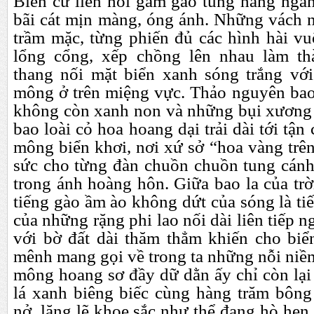
Biển cứ liên hồi gầm gào tung hàng ngàn
bãi cát mịn màng, óng ánh. Những vách 
trầm mặc, từng phiến
đ
ủ các hình hài vu
lổng cổng, xếp chồng lên nhau làm t
thang nối mặt biển xanh sóng trắng vớ
mông ở trên miệng vực. Thảo nguyên bao
không còn xanh non và những bụi x
ươ
ng
bao loài cỏ hoa hoang dại trải dài tới tận
mông biển kh
ơ
i, n
ơ
i xứ sở “hoa vàng trê
sức cho từng
đ
àn chuồn chuồn tung cánh 
trong ánh hoàng hôn. Giữa bao la của trờ
tiếng gào ầm ào không dứt của sóng là tiến
của những rặng phi lao nối dài liên tiếp n
với bờ
đ
ất dài th
ă
m thẳm khiến cho biển
mênh mang gọi về trong ta những nỗi niề
mông hoang s
ơ
đ
ầy dữ dằn ấy chỉ còn lạ
lá xanh biêng biếc cùng hàng tr
ă
m bông
nở, lặng lẽ khoe sắc nh
ư
thể
đ
ang hò hẹn