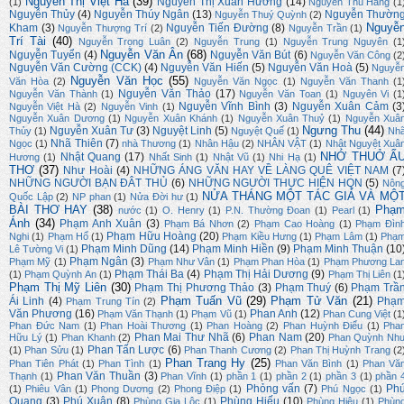
Nguyễn Thị Việt Hà
(39)
Nguyễn Thị Xuân Hương
(14)
(1)
Nguyễn Thu Hằng
(1
Nguyễn Thủy
(4)
Nguyễn Thúy Ngân
(13)
Nguyễn Thườn
Nguyễn Thuý Quỳnh
(2)
Nguyễ
Kham
(3)
Nguyễn Tiến Đường
(8)
Nguyễn Thượng Trí
(2)
Nguyễn Trần
(1)
Trí Tài
(40)
Nguyễn Trọng Luân
(2)
Nguyễn Trung
(1)
Nguyễn Trung Nguyên
(1
Nguyễn Văn Ân
(68)
Nguyễn Tuyển
(4)
Nguyễn Văn Bút
(6)
Nguyễn Văn Công
(2
Nguyễn Văn Cường (CCK)
(4)
Nguyễn Văn Hiến
(5)
Nguyễn Văn Hoà
(5)
Nguyễ
Nguyễn Văn Học
(55)
Văn Hòa
(2)
Nguyễn Văn Ngọc
(1)
Nguyễn Văn Thanh
(1
Nguyễn Văn Thảo
(17)
Nguyễn Văn Thành
(1)
Nguyễn Văn Toan
(1)
Nguyên Vi
(1
Nguyễn Vĩnh Bình
(3)
Nguyễn Xuân Cảm
(3
Nguyễn Việt Hà
(2)
Nguyễn Vinh
(1)
Nguyễn Xuân Dương
(1)
Nguyễn Xuân Khánh
(1)
Nguyễn Xuân Thuỷ
(1)
Nguyễn Xuâ
Ngưng Thu
(44)
Nguyễn Xuân Tư
(3)
Nguyệt Linh
(5)
Thủy
(1)
Nguyệt Quế
(1)
Nh
Nhã Thiên
(7)
Ngọc
(1)
nhà Thương
(1)
Nhân Hậu
(2)
NHÂN VẬT
(1)
Nhật Nguyệt Xuâ
NHỚ THUỞ Ấ
Nhật Quang
(17)
Hương
(1)
Nhất Sinh
(1)
Nhật Vũ
(1)
Nhi Hạ
(1)
THƠ
(37)
Như Hoài
(4)
NHỮNG ÁNG VĂN HAY VỀ LÀNG QUÊ VIỆT NAM
(7
NHỮNG NGƯỜI BẠN ĐÂT THỦ
(6)
NHỮNG NGƯỜI THỰC HIỆN HQN
(5)
Nôn
NỬA THÁNG MỘT TÁC GIẢ VÀ MỘ
Quốc Lập
(2)
NP phan
(1)
Nửa Đời hư
(1)
BÀI THƠ HAY
(38)
Phạ
nước
(1)
O. Henry
(1)
P.N. Thường Đoan
(1)
Pearl
(1)
Ánh
(34)
Phạm Anh Xuân
(3)
Phạm Bá Nhơn
(2)
Phạm Cao Hoàng
(1)
Phạm Đìn
Phạm Hữu Hoàng
(20)
Nghi
(1)
Phạm Hổ
(1)
Phạm Kiều Hưng
(1)
Phạm Lâm
(1)
Phạ
Phạm Minh Dũng
(14)
Phạm Minh Hiền
(9)
Phạm Minh Thuận
(10
Lê Tường Vi
(1)
Phạm Ngân
(3)
Phạm Mỹ
(1)
Phạm Như Vân
(1)
Phạm Phan Hòa
(1)
Phạm Phương La
Phạm Thái Ba
(4)
Phạm Thị Hải Dương
(9)
(1)
Phạm Quỳnh An
(1)
Phạm Thị Liên
(1
Phạm Thị Mỹ Liên
(30)
Phạm Thị Phương Thảo
(3)
Phạm Thuý
(6)
Phạm Trầ
Phạm Tuấn Vũ
(29)
Phạm Tử Văn
(21)
Ái Linh
(4)
Phạ
Phạm Trung Tín
(2)
Văn Phương
(16)
Phan Anh
(12)
Phạm Văn Thạnh
(1)
Phạm Vũ
(1)
Phan Cung Việt
(1
Phan Đức Nam
(1)
Phan Hoài Thương
(1)
Phan Hoàng
(2)
Phan Huỳnh Điểu
(1)
Pha
Phan Mai Thư Nhã
(6)
Phan Nam
(20)
Hữu Lý
(1)
Phan Khanh
(2)
Phan Quỳnh Nh
Phan Tấn Lược
(6)
(1)
Phan Sửu
(1)
Phan Thanh Cương
(2)
Phan Thị Huỳnh Trang
(2
Phan Trang Hy
(25)
Phan Tiên Phát
(1)
Phan Tình
(1)
Phan Văn Bình
(1)
Phan Vă
Phan Văn Thuần
(3)
Thạnh
(1)
Phan Vĩnh
(1)
phần 1
(1)
phần 2
(1)
phần 3
(1)
phần 
Phỏng vấn
(7)
Ph
(1)
Phiêu Vân
(1)
Phong Dương
(2)
Phong Điệp
(1)
Phú Ngọc
(1)
Quang
(3)
Phú Xuân
(8)
Phùng Hiếu
(10)
Phùng Gia Lộc
(1)
Phùng Hiệu
(1)
Phùn