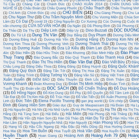
Cao Văn Tam
(5)
Cát Du
(7)
Cẩm Lệ
(4)
Trọng Quế
(1)
Catherine Mansfield
(1)
Cẩ
Tú Cầu
(1)
Chàng Cát
(1)
Chánh Đức
(1)
CHÀO XUÂN 2014
(1)
CHÂN DUNG VĂ
Châu Thạch
(9)
NGHỆ SĨ
(2)
Châu Đoàn
(1)
Châu Quang Phước
(1)
Châu Thường Vin
CHỦ BIÊN
(141)
(1)
Chí Anh
(1)
Chính Đức
(1)
chủ
(1)
Chu Giang Phong
(1)
Chu La
Chu Ngạn Thư
(10)
Chu Trầm Nguyên Minh
(16)
(2)
Chu Vương Miện
(1)
Chúa Sơ
Cỏ Dại
(7)
Lâm
(1)
covid 19
(1)
Công Nguyễn
(1)
Cơ Xương
(1)
Cúc Dương
(1)
Cuộc th
CỬA SỔ VĂN HÓA
(6)
văn chương
(1)
Dạ Ngân
(1)
Dã Phong Bình
(2)
Dã Phương
(1
DỌC ĐƯỜN
Diệp Linh
(18)
Dino Buzzati
(3)
Dạ Thảo
(2)
Dạ Thy
(1)
Diệp Uy
(1)
(29)
Dung Thị Vân
(28)
Duy Phạm
(6)
Du Tử Lê
(1)
Duy Bằng
(1)
Dương Diệu Min
Dương Hằng
(7)
Dương Kim Nhi
(4
(1)
Dương Đăng Huệ
(1)
Dương Hải Yến
(2)
Dương Thành Thái
(3)
Dương Kim Thoa
(1)
Dương Phương Vinh
(1)
Dương Thị Yế
Dương Xuân Triều
(6)
Dzạ Lữ Kiều
(6)
Đàm Lan
(17)
Trinh
(2)
Đan Ngọc
(2)
đạ
Đào Phạ
đức
(2)
Đào Hiền
(2)
Đào Hữu Thức
(2)
Đào Khương
(2)
Đào Minh Hiệp
(2)
Thuỳ Trang
(82)
Đào Thanh Hoà
(14)
Đào Quang Bắc
(1)
Đào Quý Thạnh
(1)
Đà
Đào Văn Đạt
(31)
Đào Thị Thu Hiền
(3)
Đào Viết Bửu
(7)
Thị Quý Thanh
(1)
Đặn
Đặng Quốc Khán
Châu Long
(1)
Đặng Diệu Thoa
(1)
Đăng Đăng
(1)
Đăng Huỳnh
(1)
(8)
Đặng Quý Địch
(3)
Đặng Tấn Tới
(2)
Đặng Thị Hoa
(2)
Đặng Thị Xuân
(1)
Đặn
Đặng Tường Vy
(3)
Đặn
Toán
(1)
Đăng Trình
(1)
Đặng Văn Sử
(1)
Đặng Việt Trinh
(1)
Xuân Xuyến
(9)
Đin
ĐIỂM BÁO
(2)
Điêu Thuyền
(1)
Đinh Lốc
(2)
Đình Thậm
(1)
Vương Khanh
(4)
Đoàn Thị Minh Hiệp
(4)
Đoàn Khương Duy
(1)
Đoàn Tình
(1)
Đoà
ĐỌC SÁCH
(30)
Đỗ Chiến Thắng
(6)
Đỗ Duy Hoàn
Tuyết Thu
(1)
Đoản văn
(1)
(15)
Đỗ Hồng Ngọc
(5)
Đỗ KIm Dung
(1)
Đỗ Phu
(1)
Đỗ Quyên
(2)
Đỗ Tâm Linh
(1)
Đ
Tấn Đạt
(2)
Đỗ Thị Kim Hải
(2)
Đỗ Trúc Hàn
(1)
Đỗ Văn Tiến
(1)
Đỗ Xuân Phương
(1)
Đứ
Đức Tiên
(3)
Elena Pucillo Truong
(6)
Gian
Linh
(1)
gan jing world
(1)
Ghi chép
(2)
Đình
(8)
Giang Hiền Sơn
(6)
Giáo dục
(1)
Guy de Maupassant
(1)
Hà Đoàn
(2)
Hạ L
Hạ Thi
(3)
(1)
Hà Nguyên
(2)
Hà Nhi
(1)
Hà Nhữ Uyên
(2)
Hà Phi Phượng
(1)
Hà Thị Th
Hải Miên
(3)
Hả
Hằng
(1)
Hà Tùng Sơn
(1)
Hải Điểu
(1)
Hải Phong
(2)
Hải Thăng
(1)
Thuỵ
(6)
Hàn Du Tử
(17)
Hải Yến
(2)
Hàm Sơn
(1)
Hàn Dã Thảo
(2)
Hàn Hữu Yên
(1
Hàn Phong Vũ
(19)
Hàn Lâm
(1)
Hãn Nguyên Nguyễn Nhã
(1)
Hàn Nguyệt
(1)
Hàn Tí
(1)
Hạng Vũ
(1)
Hậu Cốc Ngang
(1)
Hậu Đậu
(1)
Hiếu Dũng
(1)
Hoa Hướng Dương
(1
Hoà
Hoa Tím Buồn
(4)
Hoà Văn
(10)
Hoa Mai
(2)
Hoa Tuyết
(2)
Hoa Xuyến Chi
(1)
Huyền Thanh
(53)
Hoàng Anh 79
(26)
Hoàn
Hoàng Anh
(6)
Hoan Giang
(1)