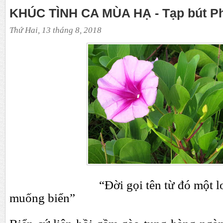
KHÚC TÌNH CA MÙA HẠ - Tạp bút P
Thứ Hai, 13 tháng 8, 2018
“
Đ
ời gọi tên từ
đ
ó một l
muống biển”