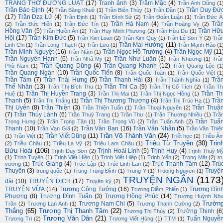
TRANG THƠ ĐƯỜNG LUẬT
(17)
Tranh ảnh
(3)
Trầm Mặc
(4)
Trần Anh Dũng
(1
Trần Bảo Định
(4)
Trần Duy Đứ
Trần Băng Khuê
(1)
Trần Biên Thùy
(1)
Trần Dần
(1)
(17)
Trần Dzạ Lữ
(4)
Trần Định
(1)
Trần Đình Sử
(2)
Trần Đoàn Luận
(1)
Trần Đức Á
Trần Hà Nam
(4)
Trầ
(2)
Trần Đức Hiển
(1)
Trần Đức Tín
(1)
Trần Hoàng Vy
(2)
Hồng Vân
(5)
Trần Hữ
Trần Huiền Ân
(2)
Trần Huy Minh Phương
(2)
Trần Hữu Du
(1)
Hội
(17)
Trần Kim Đức
(5)
Trần Kim Loan
(2)
Trần Kim Quy
(1)
Trần Lê Sơn Ý
(2)
Trầ
Trần Mai Hường
(11)
Linh Chi
(1)
Trần Long Thạch
(1)
Trần Lưu
(1)
Trần Mạnh Hảo
(1
Trần Minh Nguyệt
(16)
Trần Ngọc Hồ Trường
(4)
Trần Ngọc Mỹ
(11
Trần Năm
(1)
Trần Nguyên Hạnh
(6)
Trần Như Luận
(3)
Trần Nhã My
(2)
Trần Nhương
(1)
Trầ
Trần Quang Dũng
(4)
Trần Quang Khanh
(12)
Phù Nam
(1)
Trần Quang Lộc
(1
Trần Quang Ngân
(10)
Trần Quốc Tiến
(8)
Trần Quốc Toàn
(1)
Trần Quốc Việt
(1
Trần Tâm
(7)
Trần Thái Hưng
(5)
Trần Thanh Hải
(3)
Trầ
Trần Thành Nghĩa
(1)
Thế Nhân
(13)
Trần Thi Ca
(9)
Trần Thị Bích Thu
(1)
Trần Thị Cổ Tích
(2)
Trần Th
Trần Thị Huyền Trang
(3)
Trần Th
Huệ
(1)
Trần Thị Mai
(1)
Trần Thị Ngọc Hồng
(1)
Thanh
(5)
Trần Thị Thương Thương
(4)
Trầ
Trần Thị Thắng
(1)
Trần Thị Trúc Hạ
(1)
Thị Uyên
(8)
Trần Thiện
(3)
Trần Thuậ
Trần Thiện Tuấn
(1)
Trần Thoại Nguyên
(2)
(7)
Trần Thúy Lành
(6)
Trần Thuỳ Trang
(1)
Trần Thư
(1)
Trần Thương Nhiều
(1)
Trầ
Trần Tuấ
Trọng Hưng
(2)
Trần Trọng Tân
(1)
Trần Trọng Vũ
(2)
Trần Tuấn Anh
(2)
Thanh
(10)
Trần Văn Bạn
(16)
Trần Văn Nhân
(5)
Trần Vạn Giã
(2)
Trần Văn Thiê
Trần Võ Thành Văn
(24)
Trần Viết Dũng
(11)
(1)
Trần Việt
(1)
Triết học
(2)
Triều Â
Triệu Từ Truyền
(30)
Trịn
(2)
Triều Châu
(1)
Triều La Vỹ
(2)
Triệu Lam Châu
(1)
Bửu Hoài
(106)
Trịnh Hoài Linh
(5)
Trịnh Huy
(4)
Trịnh Duy Sơn
(2)
Trịnh Thuỳ M
(1)
Trịnh Tuyên
(1)
Trịnh Viết Hiền
(1)
Trịnh Viết Hiệp
(1)
Trịnh Yến
(2)
Trọng Mật
(2)
tr
Trúc Giang
(4)
Trúc Thanh Tâm
(12)
Trú
vương
(1)
Trúc Lập
(1)
Trúc Linh Lan
(2)
Thuyên
(3)
Truyệ
trung quốc
(1)
Trung Trung Đỉnh
(1)
Trung Y
(1)
Truong Nguyen
(1)
TRUYỆN NGẮN
(1173
dài
(10)
TRUYỆN DỊCH
(17)
Truyện ký
(2)
TRUYỆN VỪA
(14)
Trương Công Tưởng
(16)
Trương Đìn
Trương Diễm Phiến
(1)
Phượng
(8)
Trương Đình Tuấn
(3)
Trương Hồng Phúc
(14)
Trương Huỳnh Nh
Trườn
Trương Nam Chi
(5)
Trân
(2)
Trương Lan Anh
(1)
Trương Thanh Cường
(2)
Thắng
(65)
Trương Thị Thanh Tâm
(22)
Trường Thịnh
(6
Trương Thị Thúy
(2)
Trương Văn Dân
(21)
Tuấn Nguyễ
Trương Tri
(2)
Trương Viết Hùng
(1)
TTM
(1)