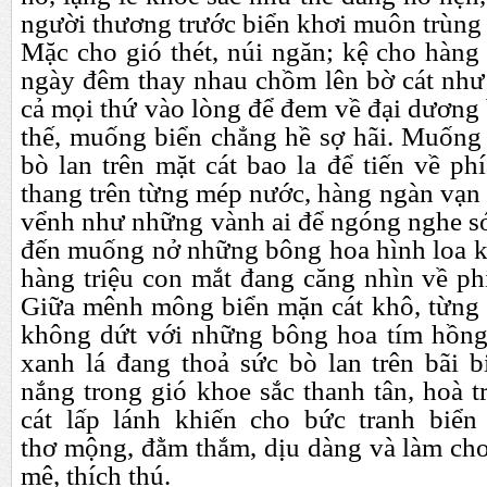
ng
ư
ời th
ươ
ng tr
ư
ớc biển kh
ơ
i muôn trùng
Mặc cho gió thét, núi n
gă
n; kệ cho hàng 
ngày
đ
êm thay nhau chồm lên bờ cát nh
ư
cả mọi thứ vào lòng
đ
ể
đ
em về
đ
ại d
ươ
ng 
thế, muống biển chẳng hề sợ hãi. Muống 
bò lan trên mặt cát bao la
đ
ể tiến về ph
thang trên từng mép n
ư
ớc, hàng ngàn vạn 
vểnh nh
ư
những vành ai
đ
ể ngóng nghe s
đ
ến muống nở những bông hoa hình loa k
hàng triệu con mắt
đ
ang c
ă
ng nhìn về p
Giữa mênh mông biển mặn cát khô, từng
không dứt với những bông hoa tím hồng
xanh lá
đ
ang thoả sức bò lan trên bãi b
nắng trong gió khoe sắc thanh tân, hoà 
cát lấp lánh khiến cho bức tranh biển
th
ơ
mộng,
đ
ằm thắm, dịu dàng và làm ch
mê, thích thú.