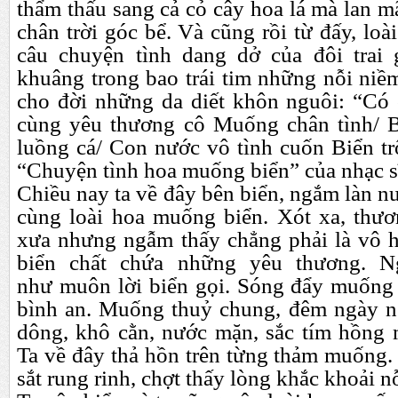
thẩm thấu sang cả cỏ cây hoa lá mà lan mã
chân trời góc bể. Và cũng rồi từ
đ
ấy, lo
câu chuyện tình dang dở của
đ
ôi trai
khuâng trong bao trái tim những nỗi niề
cho
đ
ời những da diết khôn nguôi: “Có c
cùng yêu th
ươ
ng cô Muống chân tình/ 
luồng cá/ Con n
ư
ớc vô tình cuốn Biển trôi
“Chuyện tình hoa muống biển” của nhạc 
Chiều nay ta về
đ
ây bên biển, ngắm làn n
cùng loài hoa muống biển. Xót xa, th
ươ
x
ư
a nh
ư
ng ngẫm thấy chẳng phải là vô h
biển chất chứa những yêu th
ươ
ng. N
nh
ư
muôn lời biển gọi. Sóng
đ
ẩy muống
bình an. Muống thuỷ chung,
đ
êm ngày n
dông, khô cằn, n
ư
ớc mặn, sắc tím hồng 
Ta về
đ
ây thả hồn trên từng thảm muống
sắt rung rinh, chợt thấy lòng khắc khoải nỗ