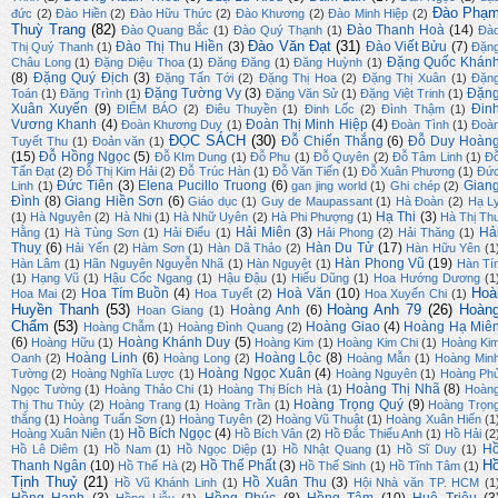
Đào Phạ
đức
(2)
Đào Hiền
(2)
Đào Hữu Thức
(2)
Đào Khương
(2)
Đào Minh Hiệp
(2)
Thuỳ Trang
(82)
Đào Thanh Hoà
(14)
Đào Quang Bắc
(1)
Đào Quý Thạnh
(1)
Đà
Đào Văn Đạt
(31)
Đào Thị Thu Hiền
(3)
Đào Viết Bửu
(7)
Thị Quý Thanh
(1)
Đặn
Đặng Quốc Khán
Châu Long
(1)
Đặng Diệu Thoa
(1)
Đăng Đăng
(1)
Đăng Huỳnh
(1)
(8)
Đặng Quý Địch
(3)
Đặng Tấn Tới
(2)
Đặng Thị Hoa
(2)
Đặng Thị Xuân
(1)
Đặn
Đặng Tường Vy
(3)
Đặn
Toán
(1)
Đăng Trình
(1)
Đặng Văn Sử
(1)
Đặng Việt Trinh
(1)
Xuân Xuyến
(9)
Đin
ĐIỂM BÁO
(2)
Điêu Thuyền
(1)
Đinh Lốc
(2)
Đình Thậm
(1)
Vương Khanh
(4)
Đoàn Thị Minh Hiệp
(4)
Đoàn Khương Duy
(1)
Đoàn Tình
(1)
Đoà
ĐỌC SÁCH
(30)
Đỗ Chiến Thắng
(6)
Đỗ Duy Hoàn
Tuyết Thu
(1)
Đoản văn
(1)
(15)
Đỗ Hồng Ngọc
(5)
Đỗ KIm Dung
(1)
Đỗ Phu
(1)
Đỗ Quyên
(2)
Đỗ Tâm Linh
(1)
Đ
Tấn Đạt
(2)
Đỗ Thị Kim Hải
(2)
Đỗ Trúc Hàn
(1)
Đỗ Văn Tiến
(1)
Đỗ Xuân Phương
(1)
Đứ
Đức Tiên
(3)
Elena Pucillo Truong
(6)
Gian
Linh
(1)
gan jing world
(1)
Ghi chép
(2)
Đình
(8)
Giang Hiền Sơn
(6)
Giáo dục
(1)
Guy de Maupassant
(1)
Hà Đoàn
(2)
Hạ L
Hạ Thi
(3)
(1)
Hà Nguyên
(2)
Hà Nhi
(1)
Hà Nhữ Uyên
(2)
Hà Phi Phượng
(1)
Hà Thị Th
Hải Miên
(3)
Hả
Hằng
(1)
Hà Tùng Sơn
(1)
Hải Điểu
(1)
Hải Phong
(2)
Hải Thăng
(1)
Thuỵ
(6)
Hàn Du Tử
(17)
Hải Yến
(2)
Hàm Sơn
(1)
Hàn Dã Thảo
(2)
Hàn Hữu Yên
(1
Hàn Phong Vũ
(19)
Hàn Lâm
(1)
Hãn Nguyên Nguyễn Nhã
(1)
Hàn Nguyệt
(1)
Hàn Tí
(1)
Hạng Vũ
(1)
Hậu Cốc Ngang
(1)
Hậu Đậu
(1)
Hiếu Dũng
(1)
Hoa Hướng Dương
(1
Hoà
Hoa Tím Buồn
(4)
Hoà Văn
(10)
Hoa Mai
(2)
Hoa Tuyết
(2)
Hoa Xuyến Chi
(1)
Huyền Thanh
(53)
Hoàng Anh 79
(26)
Hoàn
Hoàng Anh
(6)
Hoan Giang
(1)
Chẩm
(53)
Hoàng Giao
(4)
Hoàng Hạ Miê
Hoàng Chẫm
(1)
Hoàng Đình Quang
(2)
(6)
Hoàng Khánh Duy
(5)
Hoàng Hữu
(1)
Hoàng Kim
(1)
Hoàng Kim Chi
(1)
Hoàng Ki
Hoàng Linh
(6)
Hoàng Lộc
(8)
Oanh
(2)
Hoàng Long
(2)
Hoàng Mẫn
(1)
Hoàng Min
Hoàng Ngọc Xuân
(4)
Tường
(2)
Hoàng Nghĩa Lược
(1)
Hoàng Nguyên
(1)
Hoàng Ph
Hoàng Thị Nhã
(8)
Ngọc Tường
(1)
Hoàng Thảo Chi
(1)
Hoàng Thị Bích Hà
(1)
Hoàn
Hoàng Trọng Quý
(9)
Thị Thu Thủy
(2)
Hoàng Trang
(1)
Hoàng Trần
(1)
Hoàng Trọn
thắng
(1)
Hoàng Tuấn Sơn
(1)
Hoàng Tuyên
(2)
Hoàng Vũ Thuật
(1)
Hoàng Xuân Hiến
(1
Hồ Bích Ngọc
(4)
Hoàng Xuân Niên
(1)
Hồ Bích Vân
(2)
Hồ Đắc Thiếu Anh
(1)
Hồ Hải
(2
H
Hồ Lê Diêm
(1)
Hồ Nam
(1)
Hồ Ngọc Diệp
(1)
Hồ Nhật Quang
(1)
Hồ Sĩ Duy
(1)
H
Thanh Ngân
(10)
Hồ Thế Phất
(3)
Hồ Thế Hà
(2)
Hồ Thế Sinh
(1)
Hồ Tĩnh Tâm
(1)
Tịnh Thuỷ
(21)
Hồ Xuân Thu
(3)
Hồ Vũ Khánh Linh
(1)
Hội Nhà văn TP. HCM
(1