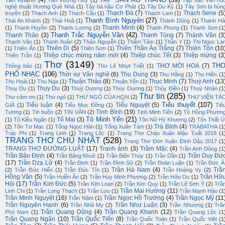
Tần Khánh
(4)
Tân Vương Huy
(1)
Tập san Văn họ
nghệ thuật Hương Quê Nhà
(1)
Tây bá hầu Cơ Phát
(1)
Tây Du Ký
(1)
Tây Sơn bi hùn
Thạch Đà
(7)
Thạch Sene
(5
truyện
(2)
Thạch Anh
(2)
Thạch Cầu
(1)
Thạch Lam
(1)
Thanh Bình Nguyên
(27)
Thái An Khánh
(2)
Thái Hoà
(1)
Thành Dũng
(1)
Thanh Hả
Thanh Minh
(4)
(1)
Thanh Huyền
(2)
Thanh Lương
(2)
Thanh Phong
(1)
Thanh Sơn
(1
Thanh Trắc Nguyễn Văn
(42)
Thanh Thảo
(3)
Thanh Tùng
(7)
Thành Văn
(3
Thạnh Văn
(1)
Thanh Xuân
(2)
Thảo Nguyễn
(1)
Thâm Tâm
(1)
Thần Y
(1)
Thi Ngọc La
Thiên Di
(5)
Thiên Thần Áo Trắng
(7)
Thiên Tôn
(10
(1)
Thiên Ân
(1)
Thiên Sơn
(1)
Thiệp chúc mừng năm mới
(4)
Thiệp chúc Tết
(3)
Thiệp mừng
(3
Thiên Trần
(1)
Thơ
(3149)
TH
THƠ MỜI HOẠ
(7)
Thông báo
(1)
Thơ Lê Nhựt Triết
(1)
PHỔ NHẠC
(106)
Thời sự Văn nghệ
(6)
Thu Dung
(3)
Thu Hằng
(1)
Thu Hiền
(1
Thuận Thảo
(8)
Thục Minh
(7)
Thuỳ Anh
(13
Thu Hoài
(1)
Thu Nga
(1)
Thuận Yến
(1)
Thụy Du
(3)
Thuỵ Du
(1)
Thuỳ Dương
(1)
Thùy Dương
(1)
Thủy Điền
(1)
Thuỳ Nhân
(1
Thư tin
(285)
Thư cảm ơn
(1)
Thư ngỏ
(1)
THƯ NGỎ CỦA HQN
(2)
THƯ VIỆN TÁ
Tiểu thuyết
(107)
Tiểu luận
(4)
Tiểu Nguyệt
(5)
GIẢ
(1)
Tiểu Mục Đồng
(1)
Tiê
Tịnh Bình
(19)
Tương
(1)
Tin buồn
(2)
TIN VĂN
(2)
Tịnh Minh Tiến
(2)
Tô Hồng Phươn
Tô Minh Yến
(21)
Tố Mai
(3)
(1)
Tô Kiều Ngân
(1)
Tôn Nữ Hỷ Khương
(2)
Tôn Thất Ú
Trà Bình
(4)
(2)
Tôn Tư Mạc
(1)
Tống Ngọc Hân
(1)
Tống Xuân Tám
(1)
TRABATHA
(1
Trác Phi
(1)
Trang Linh
(1)
Trang Lộc
(1)
Trang Thơ Chào Xuân Mậu Tuất 2018
(1
TRANG THƠ CHỦ NHẬT
(528)
Trang Thơ Đón Xuân Đinh Dậu 2017
(1
TRANG THƠ ĐƯỜNG LUẬT
(17)
Tranh ảnh
(3)
Trầm Mặc
(4)
Trần Anh Dũng
(1
Trần Bảo Định
(4)
Trần Duy Đứ
Trần Băng Khuê
(1)
Trần Biên Thùy
(1)
Trần Dần
(1)
(17)
Trần Dzạ Lữ
(4)
Trần Định
(1)
Trần Đình Sử
(2)
Trần Đoàn Luận
(1)
Trần Đức Á
Trần Hà Nam
(4)
Trầ
(2)
Trần Đức Hiển
(1)
Trần Đức Tín
(1)
Trần Hoàng Vy
(2)
Hồng Vân
(5)
Trần Hữ
Trần Huiền Ân
(2)
Trần Huy Minh Phương
(2)
Trần Hữu Du
(1)
Hội
(17)
Trần Kim Đức
(5)
Trần Kim Loan
(2)
Trần Kim Quy
(1)
Trần Lê Sơn Ý
(2)
Trầ
Trần Mai Hường
(11)
Linh Chi
(1)
Trần Long Thạch
(1)
Trần Lưu
(1)
Trần Mạnh Hảo
(1
Trần Minh Nguyệt
(16)
Trần Ngọc Hồ Trường
(4)
Trần Ngọc Mỹ
(11
Trần Năm
(1)
Trần Nguyên Hạnh
(6)
Trần Như Luận
(3)
Trần Nhã My
(2)
Trần Nhương
(1)
Trầ
Trần Quang Dũng
(4)
Trần Quang Khanh
(12)
Phù Nam
(1)
Trần Quang Lộc
(1
Trần Quang Ngân
(10)
Trần Quốc Tiến
(8)
Trần Quốc Toàn
(1)
Trần Quốc Việt
(1