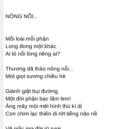
NÔNG NỖI...
Mỗi loài mỗi phận
Long đong một khác
Ai tỏ nỗi lòng riêng ai?
Thương dã thảo nông nỗi...
Mót giọt sương chiều hè
Giành giật bụi đường
Một đời phận bạc lấm lem!
Áng mây mỏi mệt hình thù kì dị
Con chim lạc thiên di rớt tiếng não nề
Vẽ giấc mơ đời rũ rượi