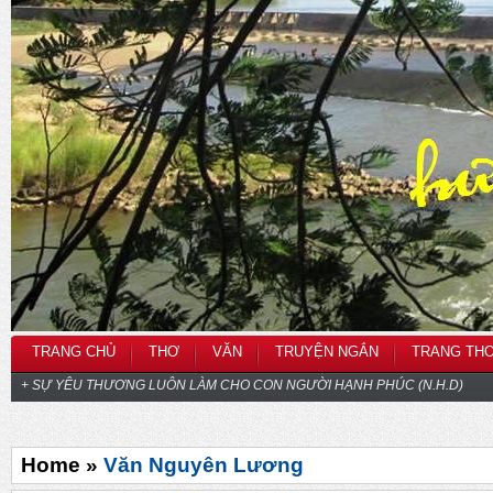
TRANG CHỦ
THƠ
VĂN
TRUYỆN NGẮN
TRANG TH
+ SỰ YÊU THƯƠNG LUÔN LÀM CHO CON NGƯỜI HẠNH PHÚC (N.H.D)
Home »
Văn Nguyên Lương