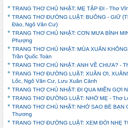
TRANG THƠ CHỦ NHẬT: MẸ TẬP ĐI - Thơ Vĩn
TRANG THƠ ĐƯỜNG LUẬT: BUÔNG - GIỮ (Th
Đào, Ngô Văn Cư)
TRANG THƠ CHỦ NHẬT: CƠN MƯA BÌNH MINH
Phượng
TRANG THƠ CHỦ NHẬT: MÙA XUÂN KHÔNG
Trần Quốc Toàn
TRANG THƠ CHỦ NHẬT: ANH VỀ CHƯA? - T
TRANG THƠ ĐƯỜNG LUẬT: XUÂN ƠI, XUÂN! -
Lốc, Ngô Văn Cư, Lưu Xuân Cảnh
TRANG THƠ CHỦ NHẬT: ĐI QUA MIỀN GỢI NH
TRANG THƠ ĐƯỜNG LUẬT: NHỚ MẸ - Thơ L
TRANG THƠ CHỦ NHẬT: NHỚ SAO BÈ BẠN Q
Thương
TRANG THƠ ĐƯỜNG LUẬT: XEM ĐỜI NHẸ TỰ