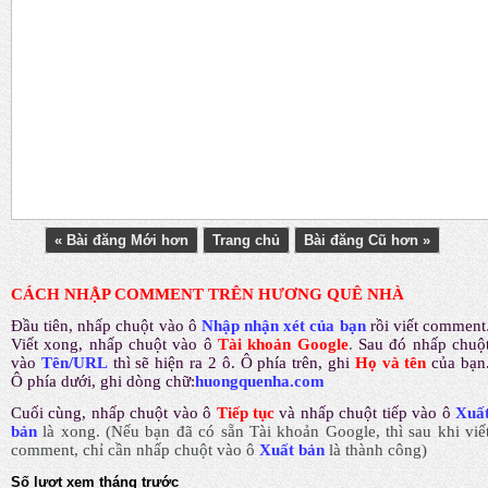
« Bài đăng Mới hơn
Trang chủ
Bài đăng Cũ hơn »
CÁCH NHẬP COMMENT TRÊN HƯƠNG QUÊ NHÀ
Đầu tiên, nhấp chuột vào ô
Nhập nhận xét của bạn
rồi viết comment
Viết xong, nhấp chuột vào ô
Tài khoản Google
.
Sau đó nhấp chuộ
vào
Tên/URL
thì sẽ hiện ra 2 ô. Ô phía trên, ghi
Họ và tên
của bạn
Ô phía dưới, ghi dòng chữ:
huongquenha.com
Cuối cùng, nhấp chuột vào ô
Tiếp tục
và nhấp chuột tiếp vào ô
Xuấ
bản
là xong.
(Nếu bạn đã có sẵn Tài khoản Google, thì sau khi viế
comment, chỉ cần nhấp chuột vào ô
Xuất bản
là thành công
)
Số lượt xem tháng trước