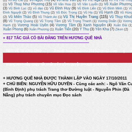
Võ Ngọc Thọ
(4)
Võ Như Văn
(3)
Võ Thị Nga
(13)
(2)
Võ Mỹ Cát
(1)
Võ Thị Thu Thủ
Võ Thuỵ Như Phương
(15)
Võ Xuân Phươn
(1)
Võ Văn Hoa
(1)
Võ Văn Luyến
(1)
(3)
Vũ Đình Huy
(9)
Vũ Bình Lục
(1)
vũ đạo
(1)
Vũ Đình Liên
(1)
Vũ Đình Minh
(1)
V
Vũ Hạnh
(3)
Đình Nguyệt
(2)
Vũ Đình Thung
(2)
Vũ Đức Trọng
(1)
Vũ Hạ
(1)
Vũ Hùn
Vũ Thị Huyền Trang
(115)
Vũ Miên Thảo
(5)
Vũ Thụy Khu
(2)
Vũ Thành An
(1)
(8)
Vũ Trọng Quang
(1)
Vũ Trọng Tâm
(2)
Vũ Trọng Thanh
(1)
Vương Doãn
(1)
Vươn
Vương Hoài Uyên
(4)
Vương Tâm
(3)
Xanh Nguyên
(4)
Hạnh
(1)
Xuân Đài
(1
Xuân Phong
(6)
Xuân Tiến
(20)
Ý Thu
(3)
Yên Kha
(7)
Xuân Phương
(1)
Ziken
(2)
-------------------------------------------------------------------------
+ 817 TÁC GIẢ CÓ BÀI ĐĂNG TRÊN HƯƠNG QUÊ NHÀ
-------------------------------------------------------------------------
TRỞ VỀ TRANG CHỦ
|
Email: huongquenha2023@gmail.com
|
Trang Web này chạy tốt nhất trên trình duyệt Google Chrome
+ HƯƠNG QUÊ NHÀ ĐƯỢC THÀNH LẬP VÀO NGÀY 17/10/2011
+ CHỦ BIÊN: NGUYỄN HỮU DUYÊN - Cùng các anh: - Ngô Văn C
(Bình Định) phụ trách Trang thơ Đường luật - Nguyễn Phin (Đà
Nẵng) phụ trách chuyên mục Đọc sách