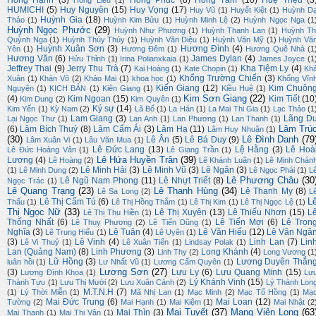
Hồng Hạnh
(3)
Hồng Phúc
(8)
Hồng Tâm
(10)
Huệ Triệu
(3
Hồng Liễu
(1)
HUMICHI
(5)
Huy Nguyên
(15)
Huy Vọng
(17)
Huy Vũ
(1)
Huyết Kiệt
(1)
Huỳnh D
Huỳnh Gia
(18)
Thảo
(1)
Huỳnh Kim Bửu
(1)
Huỳnh Minh Lệ
(2)
Huỳnh Ngọc Nga
(1
Huỳnh Ngọc Phước
(29)
Huỳnh Như Phương
(1)
Huỳnh Thanh Lan
(1)
Huỳnh Th
Quỳnh Nga
(1)
Huỳnh Thúy Thúy
(1)
Huỳnh Văn Diệu
(1)
Huỳnh Văn Mỹ
(1)
Huỳnh Vă
Huỳnh Xuân Sơn
(3)
Hương Đình
(4)
Yên
(1)
Hương Đêm
(1)
Hương Quê Nhà
(1
Hương Văn
(6)
James Dylan
(4)
Hửu Thỉnh
(1)
Irina Polianxkaia
(1)
James Joyce
(1
Jeffrey Thai
(9)
Jerry Thu Trà
(7)
Kha Tiệm Ly
(4)
Kai Hoàng
(1)
Kate Chopin
(1)
Kh
Khổng Trường Chiến
(3)
Xuân
(1)
Khán Võ
(2)
Khảo Mai
(1)
khoa học
(1)
Khổng Vĩn
Kiến Giang
(12)
Kim Chuôn
Nguyên
(1)
KỊCH BẢN
(1)
Kiên Giang
(1)
Kiều Huệ
(1)
Kim Sơn Giang
(22)
(4)
Kim Ngoan
(15)
Kim Tiết
(10
Kim Dung
(2)
Kim Quyên
(1)
Ký sự
(14)
Kim Yến
(1)
Kỳ Nam
(2)
Lã Bố
(1)
La Hán
(1)
La Mai Thi Gia
(1)
Lạc Thảo
(1
Lam Giang
(3)
Lãng D
Lại Ngọc Thư
(1)
Lan Anh
(1)
Lan Phương
(1)
Lan Thanh
(1)
Lâm Trú
(6)
Lâm Bích Thuỷ
(8)
Lâm Cẩm Ái
(3)
Lâm Hạ
(11)
Lâm Huy Nhuận
(1)
(30)
Lê Đình Danh
(79
Lê Ân
(5)
Lê Bá Duy
(9)
Lâm Xuân Vi
(1)
Lâu Văn Mua
(1)
Lê Đức Lang
(13)
Lệ Hằng
(3)
Lê Hoà
Lê Đức Hoàng Vân
(1)
Lê Giang Trần
(1)
Lê Hứa Huyền Trân
(39)
Lương
(4)
Lê Hoàng
(2)
Lê Khánh Luận
(1)
Lê Minh Chán
Lê Minh Hải
(3)
Lê Minh Vũ
(3)
Lê Ngân
(3)
(1)
Lê Minh Dung
(2)
Lê Ngọc Phái
(1)
L
Lê Phương Châu
(30
Lê Ngũ Nam Phong
(11)
Lê Nhựt Triết
(8)
Ngọc Trác
(1)
Lê Quang Trạng
(23)
Lê Thanh Hùng
(34)
Lê Thanh My
(8)
Lê Sa Long
(2)
L
L
Lê Thị Cẩm Tú
(6)
Thấu
(1)
Lê Thị Hồng Thắm
(1)
Lê Thị Kim
(1)
Lê Thị Ngọc Lệ
(1)
Thị Ngọc Nữ
(33)
Lê Thị Xuyên
(13)
Lê Thiếu Nhơn
(15)
L
Lê Thị Thu Hiền
(1)
Thống Nhất
(6)
Lê Tiến Mợi
(6)
Lê Trọn
Lê Thụy Phương
(2)
Lê Tiến Dũng
(1)
Nghĩa
(3)
Lê Tuân
(4)
Lê Văn Hiếu
(12)
Lê Văn Ngă
Lê Trung Hiếu
(1)
Lê Uyên
(1)
(3)
Lê Vinh
(4)
Linh Lan
(7)
Lin
Lê Vi Thuỷ
(1)
Lê Xuân Tiến
(1)
Lindsay Polak
(1)
Lan (Quảng Nam)
(8)
Linh Phương
(3)
Long Khánh
(4)
Linh Thy
(2)
Long Vương
(1
Lữ Hồng
(3)
Lương Duyên Thắn
luân hồi
(1)
Lư Nhất Vũ
(1)
Lương Cẩm Quyên
(1)
Lương Sơn
(27)
(3)
Lưu Ly
(6)
Lưu Quang Minh
(15)
Lương Đình Khoa
(1)
Lư
Lý Khánh Vinh
(15)
Thành Tựu
(1)
Lưu Thị Mười
(2)
Lưu Xuân Cảnh
(2)
Lý Thành Lon
M.T.N.H
(7)
(1)
Lý Thời Miễn
(1)
Mã Nhị Lan
(1)
Mạc Minh
(2)
Mạc Tố Hồng
(1)
Mạ
Mai Đức Trung
(6)
Mai Loan
(12)
Tường
(2)
Mai Hạnh
(1)
Mai Kiệm
(1)
Mai Nhật
(2
Mai Tuyết
(37)
Mang Viên Long
(63
Mai Thìn
(3)
Mai Thanh
(1)
Mai Thị Vân
(1)