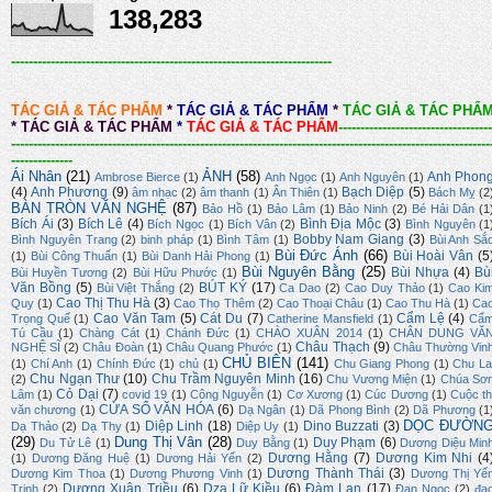
138,283
-------------------------------------------------------------------------
TÁC GIẢ & TÁC PHẨM
*
TÁC GIẢ & TÁC PHẨM
*
TÁC GIẢ & TÁC PHẨ
*
TÁC GIẢ & TÁC PHẨM
*
TÁC GIẢ & TÁC PHẨM
-----------------------------------
-------------------------------------------------------------------------------------------------------------
--------------
Ái Nhân
(21)
ẢNH
(58)
Anh Phon
Ambrose Bierce
(1)
Anh Ngọc
(1)
Anh Nguyên
(1)
(4)
Anh Phương
(9)
Bạch Diệp
(5)
âm nhạc
(2)
âm thanh
(1)
Ân Thiên
(1)
Bách Mỵ
(2
BÀN TRÒN VĂN NGHỆ
(87)
Bảo Hồ
(1)
Bảo Lâm
(1)
Bảo Ninh
(2)
Bé Hải Dân
(1
Bích Ái
(3)
Bích Lê
(4)
Bình Địa Mộc
(3)
Bích Ngọc
(1)
Bích Vân
(2)
Bình Nguyên
(1
Bobby Nam Giang
(3)
Bình Nguyên Trang
(2)
binh pháp
(1)
Bình Tâm
(1)
Bùi Anh Sắ
Bùi Đức Ánh
(66)
Bùi Hoài Vân
(5
(1)
Bùi Công Thuấn
(1)
Bùi Danh Hải Phong
(1)
Bùi Nguyên Bằng
(25)
Bùi Nhựa
(4)
Bù
Bùi Huyền Tương
(2)
Bùi Hữu Phước
(1)
Văn Bồng
(5)
BÚT KÝ
(17)
Bùi Việt Thắng
(2)
Ca Dao
(2)
Cao Duy Thảo
(1)
Cao Ki
Cao Thị Thu Hà
(3)
Quy
(1)
Cao Thọ Thêm
(2)
Cao Thoại Châu
(1)
Cao Thu Hà
(1)
Ca
Cao Văn Tam
(5)
Cát Du
(7)
Cẩm Lệ
(4)
Trọng Quế
(1)
Catherine Mansfield
(1)
Cẩ
Tú Cầu
(1)
Chàng Cát
(1)
Chánh Đức
(1)
CHÀO XUÂN 2014
(1)
CHÂN DUNG VĂ
Châu Thạch
(9)
NGHỆ SĨ
(2)
Châu Đoàn
(1)
Châu Quang Phước
(1)
Châu Thường Vin
CHỦ BIÊN
(141)
(1)
Chí Anh
(1)
Chính Đức
(1)
chủ
(1)
Chu Giang Phong
(1)
Chu La
Chu Ngạn Thư
(10)
Chu Trầm Nguyên Minh
(16)
(2)
Chu Vương Miện
(1)
Chúa Sơ
Cỏ Dại
(7)
Lâm
(1)
covid 19
(1)
Công Nguyễn
(1)
Cơ Xương
(1)
Cúc Dương
(1)
Cuộc th
CỬA SỔ VĂN HÓA
(6)
văn chương
(1)
Dạ Ngân
(1)
Dã Phong Bình
(2)
Dã Phương
(1
DỌC ĐƯỜN
Diệp Linh
(18)
Dino Buzzati
(3)
Dạ Thảo
(2)
Dạ Thy
(1)
Diệp Uy
(1)
(29)
Dung Thị Vân
(28)
Duy Phạm
(6)
Du Tử Lê
(1)
Duy Bằng
(1)
Dương Diệu Min
Dương Hằng
(7)
Dương Kim Nhi
(4
(1)
Dương Đăng Huệ
(1)
Dương Hải Yến
(2)
Dương Thành Thái
(3)
Dương Kim Thoa
(1)
Dương Phương Vinh
(1)
Dương Thị Yế
Dương Xuân Triều
(6)
Dzạ Lữ Kiều
(6)
Đàm Lan
(17)
Trinh
(2)
Đan Ngọc
(2)
đạ