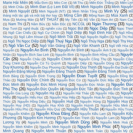
Marie Hải Miên
(4)
Mẫu Đơn
(1)
Mèo Con
(1)
Mi Thu
(1)
Miên Đức Thắng
(2)
Miên Lin
Minh Đan (Lọ Lem Đất Võ)
(6)
Minh Nguyên
(15)
Minh Nguyễ
(1)
Minh Châu
(2)
Minh Vy
(25)
(3)
Minh Nguyệt
(15)
Minh Nguyệt (NT)
(1)
Minh Nhân Tông
(1)
Mỗ
Mộng Cầm
(8)
Mùa Xanh
(3
tháng một tác giả và một bài thơ hay
(2)
Mộng Nam
(1)
MỸ THUẬT
(6)
Mưa
(1)
Mường Mán
(1)
My Tiên
(1)
Mỹ Vân
(1)
Nam Art
(2)
Nam Ca
Ngàn Thương
(33)
Nam Thi
(17)
NCCGL
(4)
(1)
Năm Bửu
(1)
Nấm Độc
(1)
Ngà
Ngọc Diệp
(35)
Ngọc Bút
(8)
Đẹp Tươi
(1)
nghệ thuật.
(1)
nghiên cứu
(1)
Ngọc Thịn
Ngô Diệp
(6)
Ngô Đình Hải
(7)
(1)
Ngô Càn Chiểu
(1)
Ngô Cự Chính
(2)
Ngô Hồn
Ngô Minh Trãi
(3)
Nhung
(1)
Ngô Liêm Khoan
(1)
Ngô Nguyên Ngiễm
(1)
Ngô Thị Ho
Ngô Thuý Nga
(30)
Ngô Thị Ngọc Diệp
(10)
Ngô Thúy Nga
(16)
Ngô Thy Họ
(1)
Ngô Văn Cư
(52)
(7)
Ngô Văn Giảng
(11)
Ngô Văn Khanh
(17)
Ngô Viết Hòa
(2
Nguyễn An Bình
(70)
Nguyễn An Đình
(4)
Nguyễn
(1)
Nguyễn Ánh 9
(1)
Nguyễn B
Nguyê
Nhân
(1)
Nguyễn Bích Sao Linh
(1)
Nguyễn Bình
(1)
Nguyễn Bính Hồng Cầu
(2)
Cẩn
(26)
Nguyễn Chinh
(4)
Nguyễn Châu
(2)
Nguyễn Công Thụ
(2)
Nguyễn Côn
Nguyễ
Tùng Chinh
(1)
Nguyễn Cử Tú Quỳnh
(2)
Nguyên Diệp
(1)
Nguyễn Dũng
(1)
Duy Khương
(6)
Nguyễn Duy Thịnh
(3)
Nguyễn Duy Phương
(1)
Nguyễn Đại Duẩn
(2
Nguyễn Đặng Mừng
(3)
Nguyễn Đăng Thanh
(20)
Nguyễn Đăng Trình
(4)
Nguyễ
Nguyễn Đoan Tuyết
(25)
Đình Bảng
(1)
Nguyễn Đình Trọng
(1)
Nguyễn Đồng Bộ
Nguyễn Đức Chính
(5)
Nguyễ
Thảo
(1)
Nguyễn Đức Cơ
(1)
Nguyễn Đức Mậu
(2)
Nguyễn Đứ
Đức Minh
(6)
Nguyễn Đức Minh Hùng
(10)
Nguyễn Đức Nhân
(1)
Phú Thọ
(26)
Nguyễn Đức Quyền
(4)
Nguyễn Đức Tấn
(6)
Nguyễn Đức Tình
(4
Nguyên Hạ
(11)
Nguyễ
Nguyễn Gia Long
(1)
Nguyễn Hải Thảo
(2)
Nguyễn Hậu
(2)
Hiếu
(8)
Nguyễn Hiếu Học
(2)
Nguyễn Hòa Hiệp
(2)
Nguyễn Hoài Ân
(1)
Nguyễn Hoàn
Nguyễn Huệ
(3)
Nguyễn Huy
(3
Thức
(2)
Nguyễn Hồng Diệu
(1)
Nguyên Hùng
(1)
Nguyễn Huy (HD)
(1)
Nguyễn Huy Khôi
(1)
Nguyễn Huỳnh
(1)
Nguyễn Hữu Minh
(1
Nguyễn Hữu Thuần
(4)
Nguyễn Hữu Phú
(1)
Nguyễn Hữu Quý
(2)
Nguyễn Hữu Trun
Nguyễn Khoa Đăng
(51)
Nguyễn Kiề
(2)
Nguyễn Khiêm
(1)
Nguyễn Kiều Lam
(2)
Phương
(3)
Nguyễn Kim Hương
(7)
Nguyễ
Nguyễn Kim Thịnh
(1)
Nguyễn Lam
(2)
Nguyễn Minh Dũng
(46)
Lương Vỵ
(4)
Nguyên Minh
(1)
Nguyễn Minh Hoà
(1
Nguyễn Minh Phúc
(47)
Nguyễ
Nguyễn Minh Khiêm
(1)
Nguyễn Minh Nguyệt
(1)
Minh Quang
(5)
Nguyễn Minh Thuận
(9)
Nguyễn Minh Toàn
(1)
Nguyễn Mỳ
(1