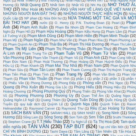
Nhã Thiên
(7)
Ngọc
(1)
nhà Thương
(1)
Nhân Hậu
(2)
NHÂN VẬT
(1)
Nhật Nguyệt Xuâ
NHỚ THUỞ Ấ
Nhật Quang
(17)
Hương
(1)
Nhất Sinh
(1)
Nhật Vũ
(1)
Nhi Hạ
(1)
THƠ
(37)
Như Hoài
(4)
NHỮNG ÁNG VĂN HAY VỀ LÀNG QUÊ VIỆT NAM
(7
NHỮNG NGƯỜI BẠN ĐÂT THỦ
(6)
NHỮNG NGƯỜI THỰC HIỆN HQN
(5)
Nôn
NỬA THÁNG MỘT TÁC GIẢ VÀ MỘ
Quốc Lập
(2)
NP phan
(1)
Nửa Đời hư
(1)
BÀI THƠ HAY
(38)
Phạ
nước
(1)
O. Henry
(1)
P.N. Thường Đoan
(1)
Pearl
(1)
Ánh
(34)
Phạm Anh Xuân
(3)
Phạm Bá Nhơn
(2)
Phạm Cao Hoàng
(1)
Phạm Đìn
Phạm Hữu Hoàng
(20)
Nghi
(1)
Phạm Hổ
(1)
Phạm Kiều Hưng
(1)
Phạm Lâm
(1)
Phạ
Phạm Minh Dũng
(14)
Phạm Minh Hiền
(9)
Phạm Minh Thuận
(10
Lê Tường Vi
(1)
Phạm Ngân
(3)
Phạm Mỹ
(1)
Phạm Như Vân
(1)
Phạm Phan Hòa
(1)
Phạm Phương La
Phạm Thái Ba
(4)
Phạm Thị Hải Dương
(9)
(1)
Phạm Quỳnh An
(1)
Phạm Thị Liên
(1
Phạm Thị Mỹ Liên
(30)
Phạm Thị Phương Thảo
(3)
Phạm Thuý
(6)
Phạm Trầ
Phạm Tuấn Vũ
(29)
Phạm Tử Văn
(21)
Ái Linh
(4)
Phạ
Phạm Trung Tín
(2)
Văn Phương
(16)
Phan Anh
(12)
Phạm Văn Thạnh
(1)
Phạm Vũ
(1)
Phan Cung Việt
(1
Phan Đức Nam
(1)
Phan Hoài Thương
(1)
Phan Hoàng
(2)
Phan Huỳnh Điểu
(1)
Pha
Phan Mai Thư Nhã
(6)
Phan Nam
(20)
Hữu Lý
(1)
Phan Khanh
(2)
Phan Quỳnh Nh
Phan Tấn Lược
(6)
(1)
Phan Sửu
(1)
Phan Thanh Cương
(2)
Phan Thị Huỳnh Trang
(2
Phan Trang Hy
(25)
Phan Tiên Phát
(1)
Phan Tình
(1)
Phan Văn Bình
(1)
Phan Vă
Phan Văn Thuần
(3)
Thạnh
(1)
Phan Vĩnh
(1)
phần 1
(1)
phần 2
(1)
phần 3
(1)
phần 
Phỏng vấn
(7)
Ph
(1)
Phiêu Vân
(1)
Phong Dương
(2)
Phong Điệp
(1)
Phú Ngọc
(1)
Quang
(3)
Phú Xuân
(8)
Phùng Hiếu
(10)
Phùng Gia Lộc
(1)
Phùng Hiệu
(1)
Phùn
Phùng Phương Quý
(7)
Hoàng Chương
(1)
Phụng Thiên
(1)
Phùng Văn Khai
(1)
Phướ
Phương Phương
(10)
Phương Uy
(5)
Vũ
(1)
Quan Thế Âm
(1)
Quảng Ngọc
(1
Quang Tuấn Dũng
(9)
Quảng Ngôn Lê Ngữ
(1)
Quang Thám
(1)
Quốc Hùng
(2)
Quố
Quỳnh Nga
(16)
Tuyên
(1)
quy luật dịch
(1)
Quỳnh Lệ
(1)
Quỳnh Trâm
(1)
Raso
Rêu (Cao Hoàng Từ Đoan
Helmandollar
(1)
Raymond Carver
(1)
Raymond Thư
(1)
SÁCH BẠN VĂN
(71)
(13)
Song Ninh
(11)
Sôn
SARAH HALL
(1)
SINH NHẬT
(1)
Hương
(11)
Sông Song
(8)
Sơn Trần
(15)
Sông Lam
(1)
Sơn Tịnh
(2)
Sruthi Thekkia
T.T.Hiếu Thảo
(22)
Tạ Thị Hoa
(14)
Tam quố
(1)
Stephen Crane
(1)
Tạ Nghi Lễ
(1)
TẢN VĂN
(230)
TẠP BÚT
(624)
diễn nghĩa
(4)
TẠ
Tạp chí Văn Mới
(1)
CHÍ VN BÌNH DƯƠNG
(11)
Tashi Dawa
(1)
Tâm Lãng
(1)
Tâm Nhiên
(2)
Tấn Hòa
(1
TẬP SAN ÁO TRẮNG
(39)