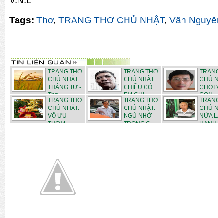
V.N.L
Tags:
Thơ
,
TRANG THƠ CHỦ NHẬT
,
Văn Nguyê
TRANG THƠ
TRANG THƠ
TRAN
CHỦ NHẬT:
CHỦ NHẬT:
CHỦ N
THÁNG TƯ -
CHIỀU CÓ
CHƠI 
Thơ ...
EM CHI...
CON - .
TRANG THƠ
TRANG THƠ
TRAN
CHỦ NHẬT:
CHỦ NHẬT:
CHỦ N
VÔ ƯU
NGỦ NHỜ
NỬA L
THƠM
TRONG C...
HẠNH 
NGÁT...