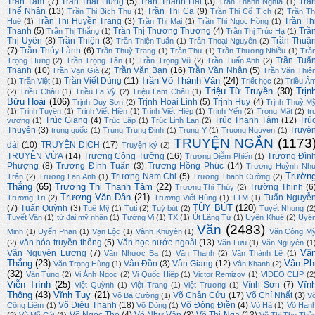
Trần Tâm
(7)
Trần Thái Hưng
(5)
Trần Thanh Hải
(3)
Trầ
Trần Thành Nghĩa
(1)
Thế Nhân
(13)
Trần Thi Ca
(9)
Trần Thị Bích Thu
(1)
Trần Thị Cổ Tích
(2)
Trần Th
Trần Thị Huyền Trang
(3)
Trần Th
Huệ
(1)
Trần Thị Mai
(1)
Trần Thị Ngọc Hồng
(1)
Thanh
(5)
Trần Thị Thương Thương
(4)
Trầ
Trần Thị Thắng
(1)
Trần Thị Trúc Hạ
(1)
Thị Uyên
(8)
Trần Thiện
(3)
Trần Thuậ
Trần Thiện Tuấn
(1)
Trần Thoại Nguyên
(2)
(7)
Trần Thúy Lành
(6)
Trần Thuỳ Trang
(1)
Trần Thư
(1)
Trần Thương Nhiều
(1)
Trầ
Trần Tuấ
Trọng Hưng
(2)
Trần Trọng Tân
(1)
Trần Trọng Vũ
(2)
Trần Tuấn Anh
(2)
Thanh
(10)
Trần Văn Bạn
(16)
Trần Văn Nhân
(5)
Trần Vạn Giã
(2)
Trần Văn Thiê
Trần Võ Thành Văn
(24)
Trần Viết Dũng
(11)
(1)
Trần Việt
(1)
Triết học
(2)
Triều Â
Triệu Từ Truyền
(30)
Trịn
(2)
Triều Châu
(1)
Triều La Vỹ
(2)
Triệu Lam Châu
(1)
Bửu Hoài
(106)
Trịnh Hoài Linh
(5)
Trịnh Huy
(4)
Trịnh Duy Sơn
(2)
Trịnh Thuỳ M
(1)
Trịnh Tuyên
(1)
Trịnh Viết Hiền
(1)
Trịnh Viết Hiệp
(1)
Trịnh Yến
(2)
Trọng Mật
(2)
tr
Trúc Giang
(4)
Trúc Thanh Tâm
(12)
Trú
vương
(1)
Trúc Lập
(1)
Trúc Linh Lan
(2)
Thuyên
(3)
Truyệ
trung quốc
(1)
Trung Trung Đỉnh
(1)
Trung Y
(1)
Truong Nguyen
(1)
TRUYỆN NGẮN
(1173
dài
(10)
TRUYỆN DỊCH
(17)
Truyện ký
(2)
TRUYỆN VỪA
(14)
Trương Công Tưởng
(16)
Trương Đìn
Trương Diễm Phiến
(1)
Phượng
(8)
Trương Đình Tuấn
(3)
Trương Hồng Phúc
(14)
Trương Huỳnh Nh
Trườn
Trương Nam Chi
(5)
Trân
(2)
Trương Lan Anh
(1)
Trương Thanh Cường
(2)
Thắng
(65)
Trương Thị Thanh Tâm
(22)
Trường Thịnh
(6
Trương Thị Thúy
(2)
Trương Văn Dân
(21)
Tuấn Nguyễ
Trương Tri
(2)
Trương Viết Hùng
(1)
TTM
(1)
TÙY BÚT
(120)
(7)
Tuấn Quỳnh
(3)
Tuệ Mỹ
(1)
Tuti
(2)
Tuỳ bút
(2)
Tuyết Nhung
(2
Tuyết Vân
(1)
tứ đại mỹ nhân
(1)
Tường Vi
(1)
TX
(1)
Út Lãng Tử
(1)
Uyên Khuê
(2)
Uyê
Văn
(2483)
Minh
(1)
Uyển Phan
(1)
Vạn Lộc
(1)
Vành Khuyên
(1)
Văn Công M
văn hóa truyền thống
(5)
Văn học nước ngoài
(13)
(2)
Văn Lưu
(1)
Văn Nguyên
(1
Vă
Văn Nguyên Lương
(7)
Văn Nhược Ba
(1)
Văn Thạnh
(2)
Văn Thành Lê
(1)
Thắng
(23)
Vân Ph
Vân Đồn
(3)
Vân Giang
(12)
Văn Trọng Hùng
(1)
Vân Khanh
(2)
(32)
Vân Tùng
(2)
Vi Ánh Ngọc
(2)
Vi Quốc Hiệp
(1)
Victor Remizov
(1)
VIDEO CLIP
(2
Viễn Trình
(25)
Vĩn
Vĩnh Sơn
(7)
Việt Quỳnh
(1)
Việt Trang
(1)
Việt Trương
(1)
Thông
(43)
Vĩnh Tuy
(21)
Võ Chân Cửu
(17)
Võ Chí Nhất
(3)
Võ Bá Cường
(1)
V
Võ Diệu Thanh
(18)
Võ Đông Điền
(4)
Công Liêm
(1)
Võ Dõng
(1)
Võ Hà
(1)
Võ Hạn