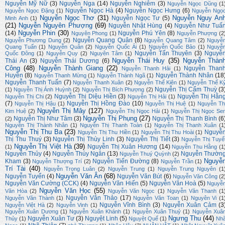
Nguyễn Mỹ Nữ
(3)
Nguyễn Nga
(14)
Nguyễn Nghiêm
(3)
Nguyễn Ngọc Dũng
(1
Nguyễn Ngọc Hà
(4)
Nguyễn Ngọc Hưng
(6)
Nguyễn Ngọc Đặng
(1)
Nguyễn Ngọ
Nguyễn Ngọc Thơ
(31)
Nguyễn Nguy An
Nguyễn Ngọc Tư
(5)
Minh Anh
(1)
(21)
Nguyễn Nguyên Phượng
(69)
Nguyễn Nhật Hùng
(4)
Nguyễn Như Tuấ
Nguyễn Phin
(30)
(14)
Nguyễn Phú Yên
(8)
Nguyên Phong
(1)
Nguyễn Phượng
(2
Nguyễn Quang Quân
(8)
Nguyễn Phương Dung
(2)
Nguyễn Quang Tâm
(2)
Nguyễ
Quang Tuấn
(1)
Nguyễn Quân
(2)
Nguyễn Quốc Ái
(1)
Nguyễn Quốc Bảo
(1)
Nguyễ
Nguyễn Tấn Thuyên
(3)
Nguyễ
Quốc Đông
(1)
Nguyễn Quy
(2)
Nguyên Tâm
(1)
Nguyễn Thái Huy
(35)
Nguyễn Thàn
Thái An
(3)
Nguyễn Thái Dương
(6)
Công
(48)
Nguyễn Thành Giang
(22)
Nguyễn Than
Nguyễn Thanh Hải
(1)
Huyền
(8)
Nguyễn Thành Nhân
(18
Nguyễn Thanh Mừng
(1)
Nguyễn Thánh Ngã
(1)
Nguyễn Thanh Tuấn
(7)
Nguyễn Thanh Xuân
(2)
Nguyễn Thế Kiên
(1)
Nguyễn Thế K
Nguyễn Thị Cẩm Thuỳ
(3
(1)
Nguyễn Thị Ánh Huỳnh
(2)
Nguyễn Thị Bích Phượng
(2)
Nguyễn Thị Diệu Hiền
(3)
Nguyễn Thị Hằn
Nguyễn Thị Chi
(2)
Nguyễn Thị Hải
(1)
(7)
Nguyễn Thị Hồng Đào
(10)
Nguyễn Thị Hậu
(1)
Nguyễn Thị Huệ
(1)
Nguyễn Th
Nguyễn Thị Mây
(127)
Kim Huệ
(2)
Nguyễn Thị Ngọc Hải
(1)
Nguyễn Thị Ngọc Se
Nguyễn Thị Phụng
(27)
Nguyễn Thị Như Tâm
(3)
Nguyễn Thị Thanh Bình
(6
(2)
Nguyễn Thị Thành Nhân
(1)
Nguyễn Thị Thanh Toàn
(1)
Nguyễn Thị Thanh Xuân
(1
Nguyễn Thị Thu Ba
(23)
Nguyễ
Nguyễn Thị Thu Hiền
(1)
Nguyễn Thị Thu Hoài
(1)
Thị Thu Thuý
(3)
Nguyễn Thị Thùy Linh
(3)
Nguyễn Thị Tiết
(3)
Nguyễn Thị Tuyế
Nguyễn Thị Việt Hà
(39)
Nguyễn Thị Xuân Hương
(14)
(1)
Nguyễn Thu Hằng
(1
Nguyễn Thủy
(4)
Nguyễn Thúy Ngân
(13)
Nguyễn Thườn
Nguyễn Thuý Quỳnh
(2)
Nguyễ
Kham
(3)
Nguyễn Tiến Đường
(8)
Nguyễn Thượng Trí
(2)
Nguyễn Trần
(1)
Trí Tài
(40)
Nguyễn Trọng Luân
(2)
Nguyễn Trung
(1)
Nguyễn Trung Nguyên
(1
Nguyễn Văn Ân
(68)
Nguyễn Tuyển
(4)
Nguyễn Văn Bút
(6)
Nguyễn Văn Công
(2
Nguyễn Văn Cường (CCK)
(4)
Nguyễn Văn Hiến
(5)
Nguyễn Văn Hoà
(5)
Nguyễ
Nguyễn Văn Học
(55)
Văn Hòa
(2)
Nguyễn Văn Ngọc
(1)
Nguyễn Văn Thanh
(1
Nguyễn Văn Thảo
(17)
Nguyễn Văn Thành
(1)
Nguyễn Văn Toan
(1)
Nguyên Vi
(1
Nguyễn Vĩnh Bình
(3)
Nguyễn Xuân Cảm
(3
Nguyễn Việt Hà
(2)
Nguyễn Vinh
(1)
Nguyễn Xuân Dương
(1)
Nguyễn Xuân Khánh
(1)
Nguyễn Xuân Thuỷ
(1)
Nguyễn Xuâ
Ngưng Thu
(44)
Nguyễn Xuân Tư
(3)
Nguyệt Linh
(5)
Thủy
(1)
Nguyệt Quế
(1)
Nh