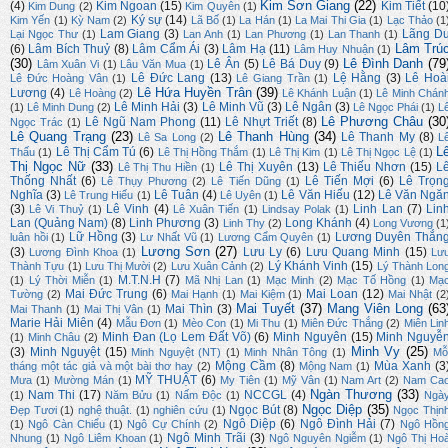
Kim Sơn Giang
(22)
(4)
Kim Ngoan
(15)
Kim Tiết
(10
Kim Dung
(2)
Kim Quyên
(1)
Ký sự
(14)
Kim Yến
(1)
Kỳ Nam
(2)
Lã Bố
(1)
La Hán
(1)
La Mai Thi Gia
(1)
Lạc Thảo
(1
Lam Giang
(3)
Lãng D
Lại Ngọc Thư
(1)
Lan Anh
(1)
Lan Phương
(1)
Lan Thanh
(1)
Lâm Trú
(6)
Lâm Bích Thuỷ
(8)
Lâm Cẩm Ái
(3)
Lâm Hạ
(11)
Lâm Huy Nhuận
(1)
(30)
Lê Đình Danh
(79
Lê Ân
(5)
Lê Bá Duy
(9)
Lâm Xuân Vi
(1)
Lâu Văn Mua
(1)
Lê Đức Lang
(13)
Lệ Hằng
(3)
Lê Hoà
Lê Đức Hoàng Vân
(1)
Lê Giang Trần
(1)
Lê Hứa Huyền Trân
(39)
Lương
(4)
Lê Hoàng
(2)
Lê Khánh Luận
(1)
Lê Minh Chán
Lê Minh Hải
(3)
Lê Minh Vũ
(3)
Lê Ngân
(3)
(1)
Lê Minh Dung
(2)
Lê Ngọc Phái
(1)
L
Lê Phương Châu
(30
Lê Ngũ Nam Phong
(11)
Lê Nhựt Triết
(8)
Ngọc Trác
(1)
Lê Quang Trạng
(23)
Lê Thanh Hùng
(34)
Lê Thanh My
(8)
Lê Sa Long
(2)
L
L
Lê Thị Cẩm Tú
(6)
Thấu
(1)
Lê Thị Hồng Thắm
(1)
Lê Thị Kim
(1)
Lê Thị Ngọc Lệ
(1)
Thị Ngọc Nữ
(33)
Lê Thị Xuyên
(13)
Lê Thiếu Nhơn
(15)
L
Lê Thị Thu Hiền
(1)
Thống Nhất
(6)
Lê Tiến Mợi
(6)
Lê Trọn
Lê Thụy Phương
(2)
Lê Tiến Dũng
(1)
Nghĩa
(3)
Lê Tuân
(4)
Lê Văn Hiếu
(12)
Lê Văn Ngă
Lê Trung Hiếu
(1)
Lê Uyên
(1)
(3)
Lê Vinh
(4)
Linh Lan
(7)
Lin
Lê Vi Thuỷ
(1)
Lê Xuân Tiến
(1)
Lindsay Polak
(1)
Lan (Quảng Nam)
(8)
Linh Phương
(3)
Long Khánh
(4)
Linh Thy
(2)
Long Vương
(1
Lữ Hồng
(3)
Lương Duyên Thắn
luân hồi
(1)
Lư Nhất Vũ
(1)
Lương Cẩm Quyên
(1)
Lương Sơn
(27)
(3)
Lưu Ly
(6)
Lưu Quang Minh
(15)
Lương Đình Khoa
(1)
Lư
Lý Khánh Vinh
(15)
Thành Tựu
(1)
Lưu Thị Mười
(2)
Lưu Xuân Cảnh
(2)
Lý Thành Lon
M.T.N.H
(7)
(1)
Lý Thời Miễn
(1)
Mã Nhị Lan
(1)
Mạc Minh
(2)
Mạc Tố Hồng
(1)
Mạ
Mai Đức Trung
(6)
Mai Loan
(12)
Tường
(2)
Mai Hạnh
(1)
Mai Kiệm
(1)
Mai Nhật
(2
Mai Tuyết
(37)
Mang Viên Long
(63
Mai Thìn
(3)
Mai Thanh
(1)
Mai Thị Vân
(1)
Marie Hải Miên
(4)
Mẫu Đơn
(1)
Mèo Con
(1)
Mi Thu
(1)
Miên Đức Thắng
(2)
Miên Lin
Minh Đan (Lọ Lem Đất Võ)
(6)
Minh Nguyên
(15)
Minh Nguyễ
(1)
Minh Châu
(2)
Minh Vy
(25)
(3)
Minh Nguyệt
(15)
Minh Nguyệt (NT)
(1)
Minh Nhân Tông
(1)
Mỗ
Mộng Cầm
(8)
Mùa Xanh
(3
tháng một tác giả và một bài thơ hay
(2)
Mộng Nam
(1)
MỸ THUẬT
(6)
Mưa
(1)
Mường Mán
(1)
My Tiên
(1)
Mỹ Vân
(1)
Nam Art
(2)
Nam Ca
Ngàn Thương
(33)
Nam Thi
(17)
NCCGL
(4)
(1)
Năm Bửu
(1)
Nấm Độc
(1)
Ngà
Ngọc Diệp
(35)
Ngọc Bút
(8)
Đẹp Tươi
(1)
nghệ thuật.
(1)
nghiên cứu
(1)
Ngọc Thịn
Ngô Diệp
(6)
Ngô Đình Hải
(7)
(1)
Ngô Càn Chiểu
(1)
Ngô Cự Chính
(2)
Ngô Hồn
Ngô Minh Trãi
(3)
Nhung
(1)
Ngô Liêm Khoan
(1)
Ngô Nguyên Ngiễm
(1)
Ngô Thị Ho