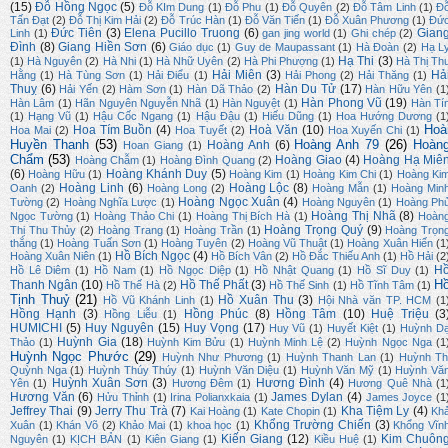
(15)
Đỗ Hồng Ngọc
(5)
Đỗ KIm Dung
(1)
Đỗ Phu
(1)
Đỗ Quyên
(2)
Đỗ Tâm Linh
(1)
Đ
Tấn Đạt
(2)
Đỗ Thị Kim Hải
(2)
Đỗ Trúc Hàn
(1)
Đỗ Văn Tiến
(1)
Đỗ Xuân Phương
(1)
Đứ
Đức Tiên
(3)
Elena Pucillo Truong
(6)
Gian
Linh
(1)
gan jing world
(1)
Ghi chép
(2)
Đình
(8)
Giang Hiền Sơn
(6)
Giáo dục
(1)
Guy de Maupassant
(1)
Hà Đoàn
(2)
Hạ L
Hạ Thi
(3)
(1)
Hà Nguyên
(2)
Hà Nhi
(1)
Hà Nhữ Uyên
(2)
Hà Phi Phượng
(1)
Hà Thị Th
Hải Miên
(3)
Hả
Hằng
(1)
Hà Tùng Sơn
(1)
Hải Điểu
(1)
Hải Phong
(2)
Hải Thăng
(1)
Thuỵ
(6)
Hàn Du Tử
(17)
Hải Yến
(2)
Hàm Sơn
(1)
Hàn Dã Thảo
(2)
Hàn Hữu Yên
(1
Hàn Phong Vũ
(19)
Hàn Lâm
(1)
Hãn Nguyên Nguyễn Nhã
(1)
Hàn Nguyệt
(1)
Hàn Tí
(1)
Hạng Vũ
(1)
Hậu Cốc Ngang
(1)
Hậu Đậu
(1)
Hiếu Dũng
(1)
Hoa Hướng Dương
(1
Hoà
Hoa Tím Buồn
(4)
Hoà Văn
(10)
Hoa Mai
(2)
Hoa Tuyết
(2)
Hoa Xuyến Chi
(1)
Huyền Thanh
(53)
Hoàng Anh 79
(26)
Hoàn
Hoàng Anh
(6)
Hoan Giang
(1)
Chẩm
(53)
Hoàng Giao
(4)
Hoàng Hạ Miê
Hoàng Chẫm
(1)
Hoàng Đình Quang
(2)
(6)
Hoàng Khánh Duy
(5)
Hoàng Hữu
(1)
Hoàng Kim
(1)
Hoàng Kim Chi
(1)
Hoàng Ki
Hoàng Linh
(6)
Hoàng Lộc
(8)
Oanh
(2)
Hoàng Long
(2)
Hoàng Mẫn
(1)
Hoàng Min
Hoàng Ngọc Xuân
(4)
Tường
(2)
Hoàng Nghĩa Lược
(1)
Hoàng Nguyên
(1)
Hoàng Ph
Hoàng Thị Nhã
(8)
Ngọc Tường
(1)
Hoàng Thảo Chi
(1)
Hoàng Thị Bích Hà
(1)
Hoàn
Hoàng Trọng Quý
(9)
Thị Thu Thủy
(2)
Hoàng Trang
(1)
Hoàng Trần
(1)
Hoàng Trọn
thắng
(1)
Hoàng Tuấn Sơn
(1)
Hoàng Tuyên
(2)
Hoàng Vũ Thuật
(1)
Hoàng Xuân Hiến
(1
Hồ Bích Ngọc
(4)
Hoàng Xuân Niên
(1)
Hồ Bích Vân
(2)
Hồ Đắc Thiếu Anh
(1)
Hồ Hải
(2
H
Hồ Lê Diêm
(1)
Hồ Nam
(1)
Hồ Ngọc Diệp
(1)
Hồ Nhật Quang
(1)
Hồ Sĩ Duy
(1)
H
Thanh Ngân
(10)
Hồ Thế Phất
(3)
Hồ Thế Hà
(2)
Hồ Thế Sinh
(1)
Hồ Tĩnh Tâm
(1)
Tịnh Thuỷ
(21)
Hồ Xuân Thu
(3)
Hồ Vũ Khánh Linh
(1)
Hội Nhà văn TP. HCM
(1
Hồng Hạnh
(3)
Hồng Phúc
(8)
Hồng Tâm
(10)
Huệ Triệu
(3
Hồng Liễu
(1)
HUMICHI
(5)
Huy Nguyên
(15)
Huy Vọng
(17)
Huy Vũ
(1)
Huyết Kiệt
(1)
Huỳnh D
Huỳnh Gia
(18)
Thảo
(1)
Huỳnh Kim Bửu
(1)
Huỳnh Minh Lệ
(2)
Huỳnh Ngọc Nga
(1
Huỳnh Ngọc Phước
(29)
Huỳnh Như Phương
(1)
Huỳnh Thanh Lan
(1)
Huỳnh Th
Quỳnh Nga
(1)
Huỳnh Thúy Thúy
(1)
Huỳnh Văn Diệu
(1)
Huỳnh Văn Mỹ
(1)
Huỳnh Vă
Huỳnh Xuân Sơn
(3)
Hương Đình
(4)
Yên
(1)
Hương Đêm
(1)
Hương Quê Nhà
(1
Hương Văn
(6)
James Dylan
(4)
Hửu Thỉnh
(1)
Irina Polianxkaia
(1)
James Joyce
(1
Jeffrey Thai
(9)
Jerry Thu Trà
(7)
Kha Tiệm Ly
(4)
Kai Hoàng
(1)
Kate Chopin
(1)
Kh
Khổng Trường Chiến
(3)
Xuân
(1)
Khán Võ
(2)
Khảo Mai
(1)
khoa học
(1)
Khổng Vĩn
Kiến Giang
(12)
Kim Chuôn
Nguyên
(1)
KỊCH BẢN
(1)
Kiên Giang
(1)
Kiều Huệ
(1)