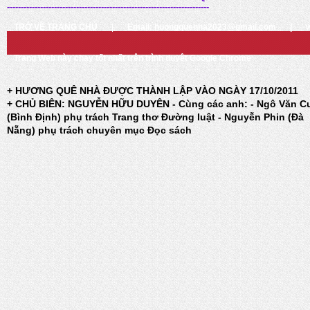
-------------------------------------------------------------------------
TRỞ VỀ TRANG CHỦ
|
Email: huongquenha2023@gmail.com
|
Trang Web này chạy tốt nhất trên trình duyệt Google Chrome
+ HƯƠNG QUÊ NHÀ ĐƯỢC THÀNH LẬP VÀO NGÀY 17/10/2011
+ CHỦ BIÊN: NGUYỄN HỮU DUYÊN - Cùng các anh: - Ngô Văn C
(Bình Định) phụ trách Trang thơ Đường luật - Nguyễn Phin (Đà
Nẵng) phụ trách chuyên mục Đọc sách