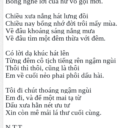
Bỗng nghe lời của hư vô gọi mời.
Chiều xưa nắng hát lưng đồi
Chiều nay bổng nhớ đời trôi mấy mùa.
Về đâu khoảng sáng nắng mưa
Về đâu tìm một đêm thừa với đêm.
Có lời dạ khúc hát lên
Từng đêm cô tịch tiếng rên ngậm ngùi
Thôi thì thôi, cũng là thôi
Em về cuối nẻo phai phôi dấu hài.
Tôi đi chút thoáng ngậm ngùi
Em đi, và để một mai tạ từ
Dấu xưa hằn nét ưu tư
Xin còn mê mải lá thư cuối cùng.
N.T.T