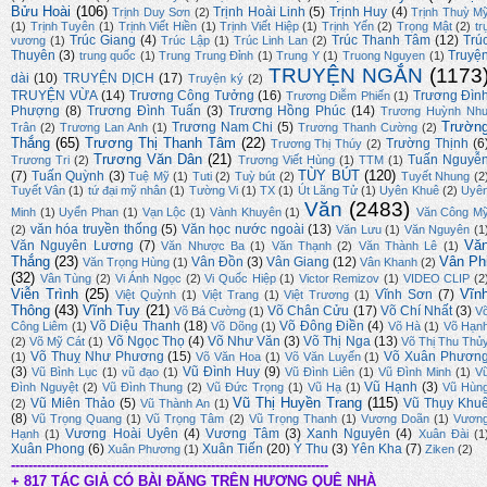
Bửu Hoài
(106)
Trịnh Hoài Linh
(5)
Trịnh Huy
(4)
Trịnh Duy Sơn
(2)
Trịnh Thuỳ M
(1)
Trịnh Tuyên
(1)
Trịnh Viết Hiền
(1)
Trịnh Viết Hiệp
(1)
Trịnh Yến
(2)
Trọng Mật
(2)
tr
Trúc Giang
(4)
Trúc Thanh Tâm
(12)
Trú
vương
(1)
Trúc Lập
(1)
Trúc Linh Lan
(2)
Thuyên
(3)
Truyệ
trung quốc
(1)
Trung Trung Đỉnh
(1)
Trung Y
(1)
Truong Nguyen
(1)
TRUYỆN NGẮN
(1173
dài
(10)
TRUYỆN DỊCH
(17)
Truyện ký
(2)
TRUYỆN VỪA
(14)
Trương Công Tưởng
(16)
Trương Đìn
Trương Diễm Phiến
(1)
Phượng
(8)
Trương Đình Tuấn
(3)
Trương Hồng Phúc
(14)
Trương Huỳnh Nh
Trườn
Trương Nam Chi
(5)
Trân
(2)
Trương Lan Anh
(1)
Trương Thanh Cường
(2)
Thắng
(65)
Trương Thị Thanh Tâm
(22)
Trường Thịnh
(6
Trương Thị Thúy
(2)
Trương Văn Dân
(21)
Tuấn Nguyễ
Trương Tri
(2)
Trương Viết Hùng
(1)
TTM
(1)
TÙY BÚT
(120)
(7)
Tuấn Quỳnh
(3)
Tuệ Mỹ
(1)
Tuti
(2)
Tuỳ bút
(2)
Tuyết Nhung
(2
Tuyết Vân
(1)
tứ đại mỹ nhân
(1)
Tường Vi
(1)
TX
(1)
Út Lãng Tử
(1)
Uyên Khuê
(2)
Uyê
Văn
(2483)
Minh
(1)
Uyển Phan
(1)
Vạn Lộc
(1)
Vành Khuyên
(1)
Văn Công M
văn hóa truyền thống
(5)
Văn học nước ngoài
(13)
(2)
Văn Lưu
(1)
Văn Nguyên
(1
Vă
Văn Nguyên Lương
(7)
Văn Nhược Ba
(1)
Văn Thạnh
(2)
Văn Thành Lê
(1)
Thắng
(23)
Vân Ph
Vân Đồn
(3)
Vân Giang
(12)
Văn Trọng Hùng
(1)
Vân Khanh
(2)
(32)
Vân Tùng
(2)
Vi Ánh Ngọc
(2)
Vi Quốc Hiệp
(1)
Victor Remizov
(1)
VIDEO CLIP
(2
Viễn Trình
(25)
Vĩn
Vĩnh Sơn
(7)
Việt Quỳnh
(1)
Việt Trang
(1)
Việt Trương
(1)
Thông
(43)
Vĩnh Tuy
(21)
Võ Chân Cửu
(17)
Võ Chí Nhất
(3)
Võ Bá Cường
(1)
V
Võ Diệu Thanh
(18)
Võ Đông Điền
(4)
Công Liêm
(1)
Võ Dõng
(1)
Võ Hà
(1)
Võ Hạn
Võ Ngọc Thọ
(4)
Võ Như Văn
(3)
Võ Thị Nga
(13)
(2)
Võ Mỹ Cát
(1)
Võ Thị Thu Thủ
Võ Thuỵ Như Phương
(15)
Võ Xuân Phươn
(1)
Võ Văn Hoa
(1)
Võ Văn Luyến
(1)
(3)
Vũ Đình Huy
(9)
Vũ Bình Lục
(1)
vũ đạo
(1)
Vũ Đình Liên
(1)
Vũ Đình Minh
(1)
V
Vũ Hạnh
(3)
Đình Nguyệt
(2)
Vũ Đình Thung
(2)
Vũ Đức Trọng
(1)
Vũ Hạ
(1)
Vũ Hùn
Vũ Thị Huyền Trang
(115)
Vũ Miên Thảo
(5)
Vũ Thụy Khu
(2)
Vũ Thành An
(1)
(8)
Vũ Trọng Quang
(1)
Vũ Trọng Tâm
(2)
Vũ Trọng Thanh
(1)
Vương Doãn
(1)
Vươn
Vương Hoài Uyên
(4)
Vương Tâm
(3)
Xanh Nguyên
(4)
Hạnh
(1)
Xuân Đài
(1
Xuân Phong
(6)
Xuân Tiến
(20)
Ý Thu
(3)
Yên Kha
(7)
Xuân Phương
(1)
Ziken
(2)
-------------------------------------------------------------------------
+ 817 TÁC GIẢ CÓ BÀI ĐĂNG TRÊN HƯƠNG QUÊ NHÀ