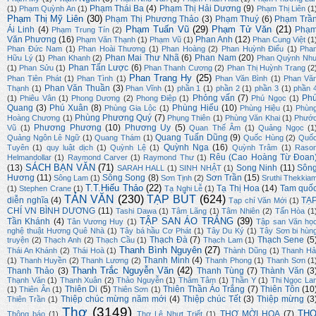
Phạm Thái Ba
(4)
Phạm Thị Hải Dương
(9)
(1)
Phạm Quỳnh An
(1)
Phạm Thị Liên
(1
Phạm Thị Mỹ Liên
(30)
Phạm Thị Phương Thảo
(3)
Phạm Thuý
(6)
Phạm Trầ
Phạm Tuấn Vũ
(29)
Phạm Tử Văn
(21)
Ái Linh
(4)
Phạ
Phạm Trung Tín
(2)
Văn Phương
(16)
Phan Anh
(12)
Phạm Văn Thạnh
(1)
Phạm Vũ
(1)
Phan Cung Việt
(1
Phan Đức Nam
(1)
Phan Hoài Thương
(1)
Phan Hoàng
(2)
Phan Huỳnh Điểu
(1)
Pha
Phan Mai Thư Nhã
(6)
Phan Nam
(20)
Hữu Lý
(1)
Phan Khanh
(2)
Phan Quỳnh Nh
Phan Tấn Lược
(6)
(1)
Phan Sửu
(1)
Phan Thanh Cương
(2)
Phan Thị Huỳnh Trang
(2
Phan Trang Hy
(25)
Phan Tiên Phát
(1)
Phan Tình
(1)
Phan Văn Bình
(1)
Phan Vă
Phan Văn Thuần
(3)
Thạnh
(1)
Phan Vĩnh
(1)
phần 1
(1)
phần 2
(1)
phần 3
(1)
phần 
Phỏng vấn
(7)
Ph
(1)
Phiêu Vân
(1)
Phong Dương
(2)
Phong Điệp
(1)
Phú Ngọc
(1)
Quang
(3)
Phú Xuân
(8)
Phùng Hiếu
(10)
Phùng Gia Lộc
(1)
Phùng Hiệu
(1)
Phùn
Phùng Phương Quý
(7)
Hoàng Chương
(1)
Phụng Thiên
(1)
Phùng Văn Khai
(1)
Phướ
Phương Phương
(10)
Phương Uy
(5)
Vũ
(1)
Quan Thế Âm
(1)
Quảng Ngọc
(1
Quang Tuấn Dũng
(9)
Quảng Ngôn Lê Ngữ
(1)
Quang Thám
(1)
Quốc Hùng
(2)
Quố
Quỳnh Nga
(16)
Tuyên
(1)
quy luật dịch
(1)
Quỳnh Lệ
(1)
Quỳnh Trâm
(1)
Raso
Rêu (Cao Hoàng Từ Đoan
Helmandollar
(1)
Raymond Carver
(1)
Raymond Thư
(1)
SÁCH BẠN VĂN
(71)
(13)
Song Ninh
(11)
Sôn
SARAH HALL
(1)
SINH NHẬT
(1)
Hương
(11)
Sông Song
(8)
Sơn Trần
(15)
Sông Lam
(1)
Sơn Tịnh
(2)
Sruthi Thekkia
T.T.Hiếu Thảo
(22)
Tạ Thị Hoa
(14)
Tam quố
(1)
Stephen Crane
(1)
Tạ Nghi Lễ
(1)
TẢN VĂN
(230)
TẠP BÚT
(624)
diễn nghĩa
(4)
TẠ
Tạp chí Văn Mới
(1)
CHÍ VN BÌNH DƯƠNG
(11)
Tashi Dawa
(1)
Tâm Lãng
(1)
Tâm Nhiên
(2)
Tấn Hòa
(1
TẬP SAN ÁO TRẮNG
(39)
Tần Khánh
(4)
Tân Vương Huy
(1)
Tập san Văn họ
nghệ thuật Hương Quê Nhà
(1)
Tây bá hầu Cơ Phát
(1)
Tây Du Ký
(1)
Tây Sơn bi hùn
Thạch Đà
(7)
Thạch Sene
(5
truyện
(2)
Thạch Anh
(2)
Thạch Cầu
(1)
Thạch Lam
(1)
Thanh Bình Nguyên
(27)
Thái An Khánh
(2)
Thái Hoà
(1)
Thành Dũng
(1)
Thanh Hả
Thanh Minh
(4)
(1)
Thanh Huyền
(2)
Thanh Lương
(2)
Thanh Phong
(1)
Thanh Sơn
(1
Thanh Trắc Nguyễn Văn
(42)
Thanh Thảo
(3)
Thanh Tùng
(7)
Thành Văn
(3
Thạnh Văn
(1)
Thanh Xuân
(2)
Thảo Nguyễn
(1)
Thâm Tâm
(1)
Thần Y
(1)
Thi Ngọc La
Thiên Di
(5)
Thiên Thần Áo Trắng
(7)
Thiên Tôn
(10
(1)
Thiên Ân
(1)
Thiên Sơn
(1)
Thiệp chúc mừng năm mới
(4)
Thiệp chúc Tết
(3)
Thiệp mừng
(3
Thiên Trần
(1)
Thơ
(3149)
TH
THƠ MỜI HOẠ
(7)
Thông báo
(1)
Thơ Lê Nhựt Triết
(1)