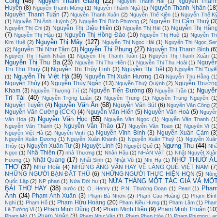
Công
(48)
Nguyễn Thành Giang
(22)
Nguyễn Than
Nguyễn Thanh Hải
(1)
Huyền
(8)
Nguyễn Thành Nhân
(18
Nguyễn Thanh Mừng
(1)
Nguyễn Thánh Ngã
(1)
Nguyễn Thanh Tuấn
(7)
Nguyễn Thanh Xuân
(2)
Nguyễn Thế Kiên
(1)
Nguyễn Thế K
Nguyễn Thị Cẩm Thuỳ
(3
(1)
Nguyễn Thị Ánh Huỳnh
(2)
Nguyễn Thị Bích Phượng
(2)
Nguyễn Thị Diệu Hiền
(3)
Nguyễn Thị Hằn
Nguyễn Thị Chi
(2)
Nguyễn Thị Hải
(1)
(7)
Nguyễn Thị Hồng Đào
(10)
Nguyễn Thị Hậu
(1)
Nguyễn Thị Huệ
(1)
Nguyễn Th
Nguyễn Thị Mây
(127)
Kim Huệ
(2)
Nguyễn Thị Ngọc Hải
(1)
Nguyễn Thị Ngọc Se
Nguyễn Thị Phụng
(27)
Nguyễn Thị Như Tâm
(3)
Nguyễn Thị Thanh Bình
(6
(2)
Nguyễn Thị Thành Nhân
(1)
Nguyễn Thị Thanh Toàn
(1)
Nguyễn Thị Thanh Xuân
(1
Nguyễn Thị Thu Ba
(23)
Nguyễ
Nguyễn Thị Thu Hiền
(1)
Nguyễn Thị Thu Hoài
(1)
Thị Thu Thuý
(3)
Nguyễn Thị Thùy Linh
(3)
Nguyễn Thị Tiết
(3)
Nguyễn Thị Tuyế
Nguyễn Thị Việt Hà
(39)
Nguyễn Thị Xuân Hương
(14)
(1)
Nguyễn Thu Hằng
(1
Nguyễn Thủy
(4)
Nguyễn Thúy Ngân
(13)
Nguyễn Thườn
Nguyễn Thuý Quỳnh
(2)
Nguyễ
Kham
(3)
Nguyễn Tiến Đường
(8)
Nguyễn Thượng Trí
(2)
Nguyễn Trần
(1)
Trí Tài
(40)
Nguyễn Trọng Luân
(2)
Nguyễn Trung
(1)
Nguyễn Trung Nguyên
(1
Nguyễn Văn Ân
(68)
Nguyễn Tuyển
(4)
Nguyễn Văn Bút
(6)
Nguyễn Văn Công
(2
Nguyễn Văn Cường (CCK)
(4)
Nguyễn Văn Hiến
(5)
Nguyễn Văn Hoà
(5)
Nguyễ
Nguyễn Văn Học
(55)
Văn Hòa
(2)
Nguyễn Văn Ngọc
(1)
Nguyễn Văn Thanh
(1
Nguyễn Văn Thảo
(17)
Nguyễn Văn Thành
(1)
Nguyễn Văn Toan
(1)
Nguyên Vi
(1
Nguyễn Vĩnh Bình
(3)
Nguyễn Xuân Cảm
(3
Nguyễn Việt Hà
(2)
Nguyễn Vinh
(1)
Nguyễn Xuân Dương
(1)
Nguyễn Xuân Khánh
(1)
Nguyễn Xuân Thuỷ
(1)
Nguyễn Xuâ
Ngưng Thu
(44)
Nguyễn Xuân Tư
(3)
Nguyệt Linh
(5)
Thủy
(1)
Nguyệt Quế
(1)
Nh
Nhã Thiên
(7)
Ngọc
(1)
nhà Thương
(1)
Nhân Hậu
(2)
NHÂN VẬT
(1)
Nhật Nguyệt Xuâ
NHỚ THUỞ Ấ
Nhật Quang
(17)
Hương
(1)
Nhất Sinh
(1)
Nhật Vũ
(1)
Nhi Hạ
(1)
THƠ
(37)
Như Hoài
(4)
NHỮNG ÁNG VĂN HAY VỀ LÀNG QUÊ VIỆT NAM
(7
NHỮNG NGƯỜI BẠN ĐÂT THỦ
(6)
NHỮNG NGƯỜI THỰC HIỆN HQN
(5)
Nôn
NỬA THÁNG MỘT TÁC GIẢ VÀ MỘ
Quốc Lập
(2)
NP phan
(1)
Nửa Đời hư
(1)
BÀI THƠ HAY
(38)
Phạ
nước
(1)
O. Henry
(1)
P.N. Thường Đoan
(1)
Pearl
(1)
Ánh
(34)
Phạm Anh Xuân
(3)
Phạm Bá Nhơn
(2)
Phạm Cao Hoàng
(1)
Phạm Đìn
Phạm Hữu Hoàng
(20)
Nghi
(1)
Phạm Hổ
(1)
Phạm Kiều Hưng
(1)
Phạm Lâm
(1)
Phạ
Phạm Minh Dũng
(14)
Phạm Minh Hiền
(9)
Phạm Minh Thuận
(10
Lê Tường Vi
(1)
Phạm Ngân
(3)
Phạm Mỹ
(1)
Phạm Như Vân
(1)
Phạm Phan Hòa
(1)
Phạm Phương La