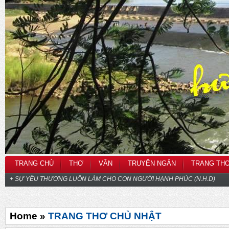
TRANG CHỦ
THƠ
VĂN
TRUYỆN NGẮN
TRANG TH
+ SỰ YÊU THƯƠNG LUÔN LÀM CHO CON NGƯỜI HẠNH PHÚC (N.H.D)
Home »
TRANG THƠ CHỦ NHẬT