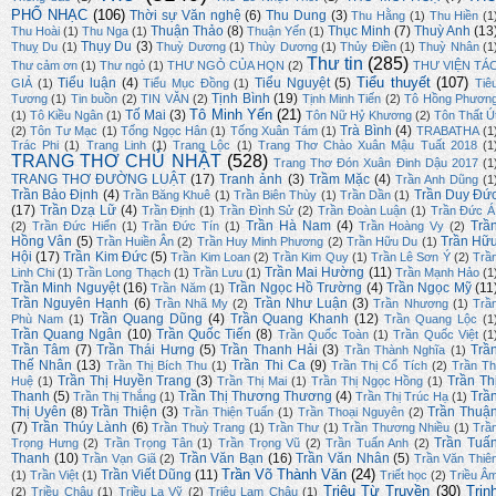
PHỔ NHẠC
(106)
Thời sự Văn nghệ
(6)
Thu Dung
(3)
Thu Hằng
(1)
Thu Hiền
(1
Thuận Thảo
(8)
Thục Minh
(7)
Thuỳ Anh
(13
Thu Hoài
(1)
Thu Nga
(1)
Thuận Yến
(1)
Thụy Du
(3)
Thuỵ Du
(1)
Thuỳ Dương
(1)
Thùy Dương
(1)
Thủy Điền
(1)
Thuỳ Nhân
(1
Thư tin
(285)
Thư cảm ơn
(1)
Thư ngỏ
(1)
THƯ NGỎ CỦA HQN
(2)
THƯ VIỆN TÁ
Tiểu thuyết
(107)
Tiểu luận
(4)
Tiểu Nguyệt
(5)
GIẢ
(1)
Tiểu Mục Đồng
(1)
Tiê
Tịnh Bình
(19)
Tương
(1)
Tin buồn
(2)
TIN VĂN
(2)
Tịnh Minh Tiến
(2)
Tô Hồng Phươn
Tô Minh Yến
(21)
Tố Mai
(3)
(1)
Tô Kiều Ngân
(1)
Tôn Nữ Hỷ Khương
(2)
Tôn Thất Ú
Trà Bình
(4)
(2)
Tôn Tư Mạc
(1)
Tống Ngọc Hân
(1)
Tống Xuân Tám
(1)
TRABATHA
(1
Trác Phi
(1)
Trang Linh
(1)
Trang Lộc
(1)
Trang Thơ Chào Xuân Mậu Tuất 2018
(1
TRANG THƠ CHỦ NHẬT
(528)
Trang Thơ Đón Xuân Đinh Dậu 2017
(1
TRANG THƠ ĐƯỜNG LUẬT
(17)
Tranh ảnh
(3)
Trầm Mặc
(4)
Trần Anh Dũng
(1
Trần Bảo Định
(4)
Trần Duy Đứ
Trần Băng Khuê
(1)
Trần Biên Thùy
(1)
Trần Dần
(1)
(17)
Trần Dzạ Lữ
(4)
Trần Định
(1)
Trần Đình Sử
(2)
Trần Đoàn Luận
(1)
Trần Đức Á
Trần Hà Nam
(4)
Trầ
(2)
Trần Đức Hiển
(1)
Trần Đức Tín
(1)
Trần Hoàng Vy
(2)
Hồng Vân
(5)
Trần Hữ
Trần Huiền Ân
(2)
Trần Huy Minh Phương
(2)
Trần Hữu Du
(1)
Hội
(17)
Trần Kim Đức
(5)
Trần Kim Loan
(2)
Trần Kim Quy
(1)
Trần Lê Sơn Ý
(2)
Trầ
Trần Mai Hường
(11)
Linh Chi
(1)
Trần Long Thạch
(1)
Trần Lưu
(1)
Trần Mạnh Hảo
(1
Trần Minh Nguyệt
(16)
Trần Ngọc Hồ Trường
(4)
Trần Ngọc Mỹ
(11
Trần Năm
(1)
Trần Nguyên Hạnh
(6)
Trần Như Luận
(3)
Trần Nhã My
(2)
Trần Nhương
(1)
Trầ
Trần Quang Dũng
(4)
Trần Quang Khanh
(12)
Phù Nam
(1)
Trần Quang Lộc
(1
Trần Quang Ngân
(10)
Trần Quốc Tiến
(8)
Trần Quốc Toàn
(1)
Trần Quốc Việt
(1
Trần Tâm
(7)
Trần Thái Hưng
(5)
Trần Thanh Hải
(3)
Trầ
Trần Thành Nghĩa
(1)
Thế Nhân
(13)
Trần Thi Ca
(9)
Trần Thị Bích Thu
(1)
Trần Thị Cổ Tích
(2)
Trần Th
Trần Thị Huyền Trang
(3)
Trần Th
Huệ
(1)
Trần Thị Mai
(1)
Trần Thị Ngọc Hồng
(1)
Thanh
(5)
Trần Thị Thương Thương
(4)
Trầ
Trần Thị Thắng
(1)
Trần Thị Trúc Hạ
(1)
Thị Uyên
(8)
Trần Thiện
(3)
Trần Thuậ
Trần Thiện Tuấn
(1)
Trần Thoại Nguyên
(2)
(7)
Trần Thúy Lành
(6)
Trần Thuỳ Trang
(1)
Trần Thư
(1)
Trần Thương Nhiều
(1)
Trầ
Trần Tuấ
Trọng Hưng
(2)
Trần Trọng Tân
(1)
Trần Trọng Vũ
(2)
Trần Tuấn Anh
(2)
Thanh
(10)
Trần Văn Bạn
(16)
Trần Văn Nhân
(5)
Trần Vạn Giã
(2)
Trần Văn Thiê
Trần Võ Thành Văn
(24)
Trần Viết Dũng
(11)
(1)
Trần Việt
(1)
Triết học
(2)
Triều Â
Triệu Từ Truyền
(30)
Trịn
(2)
Triều Châu
(1)
Triều La Vỹ
(2)
Triệu Lam Châu
(1)