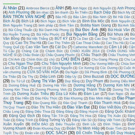
--------------
Ái Nhân
(21)
ẢNH
(58)
Anh Phon
Ambrose Bierce
(1)
Anh Ngọc
(1)
Anh Nguyên
(1)
(4)
Anh Phương
(9)
Bạch Diệp
(5)
âm nhạc
(2)
âm thanh
(1)
Ân Thiên
(1)
Bách Mỵ
(2
BÀN TRÒN VĂN NGHỆ
(87)
Bảo Hồ
(1)
Bảo Lâm
(1)
Bảo Ninh
(2)
Bé Hải Dân
(1
Bích Ái
(3)
Bích Lê
(4)
Bình Địa Mộc
(3)
Bích Ngọc
(1)
Bích Vân
(2)
Bình Nguyên
(1
Bobby Nam Giang
(3)
Bình Nguyên Trang
(2)
binh pháp
(1)
Bình Tâm
(1)
Bùi Anh Sắ
Bùi Đức Ánh
(66)
Bùi Hoài Vân
(5
(1)
Bùi Công Thuấn
(1)
Bùi Danh Hải Phong
(1)
Bùi Nguyên Bằng
(25)
Bùi Nhựa
(4)
Bù
Bùi Huyền Tương
(2)
Bùi Hữu Phước
(1)
Văn Bồng
(5)
BÚT KÝ
(17)
Bùi Việt Thắng
(2)
Ca Dao
(2)
Cao Duy Thảo
(1)
Cao Ki
Cao Thị Thu Hà
(3)
Quy
(1)
Cao Thọ Thêm
(2)
Cao Thoại Châu
(1)
Cao Thu Hà
(1)
Ca
Cao Văn Tam
(5)
Cát Du
(7)
Cẩm Lệ
(4)
Trọng Quế
(1)
Catherine Mansfield
(1)
Cẩ
Tú Cầu
(1)
Chàng Cát
(1)
Chánh Đức
(1)
CHÀO XUÂN 2014
(1)
CHÂN DUNG VĂ
Châu Thạch
(9)
NGHỆ SĨ
(2)
Châu Đoàn
(1)
Châu Quang Phước
(1)
Châu Thường Vin
CHỦ BIÊN
(141)
(1)
Chí Anh
(1)
Chính Đức
(1)
chủ
(1)
Chu Giang Phong
(1)
Chu La
Chu Ngạn Thư
(10)
Chu Trầm Nguyên Minh
(16)
(2)
Chu Vương Miện
(1)
Chúa Sơ
Cỏ Dại
(7)
Lâm
(1)
covid 19
(1)
Công Nguyễn
(1)
Cơ Xương
(1)
Cúc Dương
(1)
Cuộc th
CỬA SỔ VĂN HÓA
(6)
văn chương
(1)
Dạ Ngân
(1)
Dã Phong Bình
(2)
Dã Phương
(1
DỌC ĐƯỜN
Diệp Linh
(18)
Dino Buzzati
(3)
Dạ Thảo
(2)
Dạ Thy
(1)
Diệp Uy
(1)
(29)
Dung Thị Vân
(28)
Duy Phạm
(6)
Du Tử Lê
(1)
Duy Bằng
(1)
Dương Diệu Min
Dương Hằng
(7)
Dương Kim Nhi
(4
(1)
Dương Đăng Huệ
(1)
Dương Hải Yến
(2)
Dương Thành Thái
(3)
Dương Kim Thoa
(1)
Dương Phương Vinh
(1)
Dương Thị Yế
Dương Xuân Triều
(6)
Dzạ Lữ Kiều
(6)
Đàm Lan
(17)
Trinh
(2)
Đan Ngọc
(2)
đạ
Đào Phạ
đức
(2)
Đào Hiền
(2)
Đào Hữu Thức
(2)
Đào Khương
(2)
Đào Minh Hiệp
(2)
Thuỳ Trang
(82)
Đào Thanh Hoà
(14)
Đào Quang Bắc
(1)
Đào Quý Thạnh
(1)
Đà
Đào Văn Đạt
(31)
Đào Thị Thu Hiền
(3)
Đào Viết Bửu
(7)
Thị Quý Thanh
(1)
Đặn
Đặng Quốc Khán
Châu Long
(1)
Đặng Diệu Thoa
(1)
Đăng Đăng
(1)
Đăng Huỳnh
(1)
(8)
Đặng Quý Địch
(3)
Đặng Tấn Tới
(2)
Đặng Thị Hoa
(2)
Đặng Thị Xuân
(1)
Đặn
Đặng Tường Vy
(3)
Đặn
Toán
(1)
Đăng Trình
(1)
Đặng Văn Sử
(1)
Đặng Việt Trinh
(1)
Xuân Xuyến
(9)
Đin
ĐIỂM BÁO
(2)
Điêu Thuyền
(1)
Đinh Lốc
(2)
Đình Thậm
(1)
Vương Khanh
(4)
Đoàn Thị Minh Hiệp
(4)
Đoàn Khương Duy
(1)
Đoàn Tình
(1)
Đoà
ĐỌC SÁCH
(30)
Đỗ Chiến Thắng
(6)
Đỗ Duy Hoàn
Tuyết Thu
(1)
Đoản văn
(1)