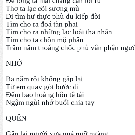
Để lòng ta mãi chẳng cần lời ru
Thơ ta lạc cõi sương mù
Đi tìm hư thực phù du kiếp đời
Tìm cho ra đoá tàn phai
Tìm cho ra những lạc loài tha nhân
Tìm cho ta chốn mộ phần
Trăm năm thoáng chốc phù vân phận ngườ
NHỚ
Ba năm rồi không gặp lại
Từ em quay gót bước đi
Đếm bao hoàng hôn tê tái
Ngậm ngùi nhớ buổi chia tay
QUÊN
Gặp lại người xưa quá ngỡ ngàng