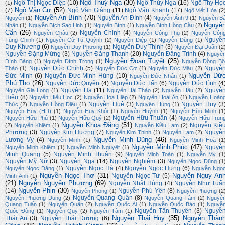
Ngô Thuý Nga
(30)
Ngô Thị Ngọc Diệp
(10)
Ngô Thúy Nga
(16)
Ngô Thy Họ
(1)
Ngô Văn Cư
(52)
(7)
Ngô Văn Giảng
(11)
Ngô Văn Khanh
(17)
Ngô Viết Hòa
(2
Nguyễn An Bình
(70)
Nguyễn An Đình
(4)
Nguyễn
(1)
Nguyễn Ánh 9
(1)
Nguyễn B
Nguyê
Nhân
(1)
Nguyễn Bích Sao Linh
(1)
Nguyễn Bình
(1)
Nguyễn Bính Hồng Cầu
(2)
Cẩn
(26)
Nguyễn Chinh
(4)
Nguyễn Châu
(2)
Nguyễn Công Thụ
(2)
Nguyễn Côn
Nguyễ
Tùng Chinh
(1)
Nguyễn Cử Tú Quỳnh
(2)
Nguyên Diệp
(1)
Nguyễn Dũng
(1)
Duy Khương
(6)
Nguyễn Duy Thịnh
(3)
Nguyễn Duy Phương
(1)
Nguyễn Đại Duẩn
(2
Nguyễn Đặng Mừng
(3)
Nguyễn Đăng Thanh
(20)
Nguyễn Đăng Trình
(4)
Nguyễ
Nguyễn Đoan Tuyết
(25)
Đình Bảng
(1)
Nguyễn Đình Trọng
(1)
Nguyễn Đồng Bộ
Nguyễn Đức Chính
(5)
Nguyễ
Thảo
(1)
Nguyễn Đức Cơ
(1)
Nguyễn Đức Mậu
(2)
Nguyễn Đứ
Đức Minh
(6)
Nguyễn Đức Minh Hùng
(10)
Nguyễn Đức Nhân
(1)
Phú Thọ
(26)
Nguyễn Đức Quyền
(4)
Nguyễn Đức Tấn
(6)
Nguyễn Đức Tình
(4
Nguyên Hạ
(11)
Nguyễ
Nguyễn Gia Long
(1)
Nguyễn Hải Thảo
(2)
Nguyễn Hậu
(2)
Hiếu
(8)
Nguyễn Hiếu Học
(2)
Nguyễn Hòa Hiệp
(2)
Nguyễn Hoài Ân
(1)
Nguyễn Hoàn
Nguyễn Huệ
(3)
Nguyễn Huy
(3
Thức
(2)
Nguyễn Hồng Diệu
(1)
Nguyên Hùng
(1)
Nguyễn Huy (HD)
(1)
Nguyễn Huy Khôi
(1)
Nguyễn Huỳnh
(1)
Nguyễn Hữu Minh
(1
Nguyễn Hữu Thuần
(4)
Nguyễn Hữu Phú
(1)
Nguyễn Hữu Quý
(2)
Nguyễn Hữu Trun
Nguyễn Khoa Đăng
(51)
Nguyễn Kiề
(2)
Nguyễn Khiêm
(1)
Nguyễn Kiều Lam
(2)
Phương
(3)
Nguyễn Kim Hương
(7)
Nguyễ
Nguyễn Kim Thịnh
(1)
Nguyễn Lam
(2)
Nguyễn Minh Dũng
(46)
Lương Vỵ
(4)
Nguyên Minh
(1)
Nguyễn Minh Hoà
(1
Nguyễn Minh Phúc
(47)
Nguyễ
Nguyễn Minh Khiêm
(1)
Nguyễn Minh Nguyệt
(1)
Minh Quang
(5)
Nguyễn Minh Thuận
(9)
Nguyễn Minh Toàn
(1)
Nguyễn Mỳ
(1
Nguyễn Mỹ Nữ
(3)
Nguyễn Nga
(14)
Nguyễn Nghiêm
(3)
Nguyễn Ngọc Dũng
(1
Nguyễn Ngọc Hà
(4)
Nguyễn Ngọc Hưng
(6)
Nguyễn Ngọc Đặng
(1)
Nguyễn Ngọ
Nguyễn Ngọc Thơ
(31)
Nguyễn Nguy An
Nguyễn Ngọc Tư
(5)
Minh Anh
(1)
(21)
Nguyễn Nguyên Phượng
(69)
Nguyễn Nhật Hùng
(4)
Nguyễn Như Tuấ
Nguyễn Phin
(30)
(14)
Nguyễn Phú Yên
(8)
Nguyên Phong
(1)
Nguyễn Phượng
(2
Nguyễn Quang Quân
(8)
Nguyễn Phương Dung
(2)
Nguyễn Quang Tâm
(2)
Nguyễ
Quang Tuấn
(1)
Nguyễn Quân
(2)
Nguyễn Quốc Ái
(1)
Nguyễn Quốc Bảo
(1)
Nguyễ
Nguyễn Tấn Thuyên
(3)
Nguyễ
Quốc Đông
(1)
Nguyễn Quy
(2)
Nguyên Tâm
(1)
Nguyễn Thái Huy
(35)
Nguyễn Thàn
Thái An
(3)
Nguyễn Thái Dương
(6)