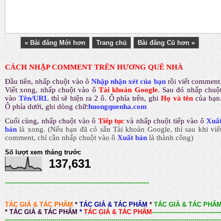
« Bài đăng Mới hơn
Trang chủ
Bài đăng Cũ hơn »
CÁCH NHẬP COMMENT TRÊN HƯƠNG QUÊ NHÀ
Đầu tiên, nhấp chuột vào ô
Nhập nhận xét của bạn
rồi viết comment
Viết xong, nhấp chuột vào ô
Tài khoản Google
.
Sau đó nhấp chuộ
vào
Tên/URL
thì sẽ hiện ra 2 ô. Ô phía trên, ghi
Họ và tên
của bạn
Ô phía dưới, ghi dòng chữ:
huongquenha.com
Cuối cùng, nhấp chuột vào ô
Tiếp tục
và nhấp chuột tiếp vào ô
Xuấ
bản
là xong.
(Nếu bạn đã có sẵn Tài khoản Google, thì sau khi viế
comment, chỉ cần nhấp chuột vào ô
Xuất bản
là thành công
)
Số lượt xem tháng trước
137,631
-------------------------------------------------------------------------
TÁC GIẢ & TÁC PHẨM
*
TÁC GIẢ & TÁC PHẨM
*
TÁC GIẢ & TÁC PHẨ
*
TÁC GIẢ & TÁC PHẨM
*
TÁC GIẢ & TÁC PHẨM
-----------------------------------
-------------------------------------------------------------------------------------------------------------