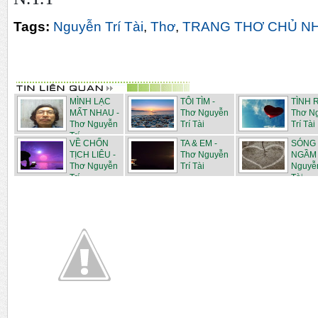
Tags:
Nguyễn Trí Tài
,
Thơ
,
TRANG THƠ CHỦ N
MÌNH LẠC
TÔI TÌM -
TÌNH R
MẤT NHAU -
Thơ Nguyễn
Thơ N
Thơ Nguyễn
Trí Tài
Trí Tài
Trí ...
VỀ CHỐN
TA & EM -
SÓNG
TỊCH LIÊU -
Thơ Nguyễn
NGẦM 
Thơ Nguyễn
Trí Tài
Nguyễn
Trí ...
Tài