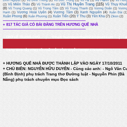
Vũ Hạnh
(3)
Đình Nguyệt
(2)
Vũ Đình Thung
(2)
Vũ Đức Trọng
(1)
Vũ Hạ
(1)
Vũ Hùn
Vũ Thị Huyền Trang
(115)
Vũ Miên Thảo
(5)
Vũ Thụy Khu
(2)
Vũ Thành An
(1)
(8)
Vũ Trọng Quang
(1)
Vũ Trọng Tâm
(2)
Vũ Trọng Thanh
(1)
Vương Doãn
(1)
Vươn
Vương Hoài Uyên
(4)
Vương Tâm
(3)
Xanh Nguyên
(4)
Hạnh
(1)
Xuân Đài
(1
Xuân Phong
(6)
Xuân Tiến
(20)
Ý Thu
(3)
Yên Kha
(7)
Xuân Phương
(1)
Ziken
(2)
-------------------------------------------------------------------------
+ 817 TÁC GIẢ CÓ BÀI ĐĂNG TRÊN HƯƠNG QUÊ NHÀ
-------------------------------------------------------------------------
TRỞ VỀ TRANG CHỦ
|
Email: huongquenha2023@gmail.com
|
Trang Web này chạy tốt nhất trên trình duyệt Google Chrome
+ HƯƠNG QUÊ NHÀ ĐƯỢC THÀNH LẬP VÀO NGÀY 17/10/2011
+ CHỦ BIÊN: NGUYỄN HỮU DUYÊN - Cùng các anh: - Ngô Văn C
(Bình Định) phụ trách Trang thơ Đường luật - Nguyễn Phin (Đà
Nẵng) phụ trách chuyên mục Đọc sách