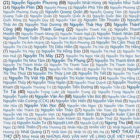
(21)
Nguyễn Nguyên Phượng
(69)
Nguyễn Nhật Hùng
(4)
Nguyễn Như Tuấ
Nguyễn Phin
(30)
(14)
Nguyễn Phú Yên
(8)
Nguyên Phong
(1)
Nguyễn Phượng
(2
Nguyễn Quang Quân
(8)
Nguyễn Phương Dung
(2)
Nguyễn Quang Tâm
(2)
Nguyễ
Quang Tuấn
(1)
Nguyễn Quân
(2)
Nguyễn Quốc Ái
(1)
Nguyễn Quốc Bảo
(1)
Nguyễ
Nguyễn Tấn Thuyên
(3)
Nguyễ
Quốc Đông
(1)
Nguyễn Quy
(2)
Nguyên Tâm
(1)
Nguyễn Thái Huy
(35)
Nguyễn Thàn
Thái An
(3)
Nguyễn Thái Dương
(6)
Công
(48)
Nguyễn Thành Giang
(22)
Nguyễn Than
Nguyễn Thanh Hải
(1)
Huyền
(8)
Nguyễn Thành Nhân
(18
Nguyễn Thanh Mừng
(1)
Nguyễn Thánh Ngã
(1)
Nguyễn Thanh Tuấn
(7)
Nguyễn Thanh Xuân
(2)
Nguyễn Thế Kiên
(1)
Nguyễn Thế K
Nguyễn Thị Cẩm Thuỳ
(3
(1)
Nguyễn Thị Ánh Huỳnh
(2)
Nguyễn Thị Bích Phượng
(2)
Nguyễn Thị Diệu Hiền
(3)
Nguyễn Thị Hằn
Nguyễn Thị Chi
(2)
Nguyễn Thị Hải
(1)
(7)
Nguyễn Thị Hồng Đào
(10)
Nguyễn Thị Hậu
(1)
Nguyễn Thị Huệ
(1)
Nguyễn Th
Nguyễn Thị Mây
(127)
Kim Huệ
(2)
Nguyễn Thị Ngọc Hải
(1)
Nguyễn Thị Ngọc Se
Nguyễn Thị Phụng
(27)
Nguyễn Thị Như Tâm
(3)
Nguyễn Thị Thanh Bình
(6
(2)
Nguyễn Thị Thành Nhân
(1)
Nguyễn Thị Thanh Toàn
(1)
Nguyễn Thị Thanh Xuân
(1
Nguyễn Thị Thu Ba
(23)
Nguyễ
Nguyễn Thị Thu Hiền
(1)
Nguyễn Thị Thu Hoài
(1)
Thị Thu Thuý
(3)
Nguyễn Thị Thùy Linh
(3)
Nguyễn Thị Tiết
(3)
Nguyễn Thị Tuyế
Nguyễn Thị Việt Hà
(39)
Nguyễn Thị Xuân Hương
(14)
(1)
Nguyễn Thu Hằng
(1
Nguyễn Thủy
(4)
Nguyễn Thúy Ngân
(13)
Nguyễn Thườn
Nguyễn Thuý Quỳnh
(2)
Nguyễ
Kham
(3)
Nguyễn Tiến Đường
(8)
Nguyễn Thượng Trí
(2)
Nguyễn Trần
(1)
Trí Tài
(40)
Nguyễn Trọng Luân
(2)
Nguyễn Trung
(1)
Nguyễn Trung Nguyên
(1
Nguyễn Văn Ân
(68)
Nguyễn Tuyển
(4)
Nguyễn Văn Bút
(6)
Nguyễn Văn Công
(2
Nguyễn Văn Cường (CCK)
(4)
Nguyễn Văn Hiến
(5)
Nguyễn Văn Hoà
(5)
Nguyễ
Nguyễn Văn Học
(55)
Văn Hòa
(2)
Nguyễn Văn Ngọc
(1)
Nguyễn Văn Thanh
(1
Nguyễn Văn Thảo
(17)
Nguyễn Văn Thành
(1)
Nguyễn Văn Toan
(1)
Nguyên Vi
(1
Nguyễn Vĩnh Bình
(3)
Nguyễn Xuân Cảm
(3
Nguyễn Việt Hà
(2)
Nguyễn Vinh
(1)
Nguyễn Xuân Dương
(1)
Nguyễn Xuân Khánh
(1)
Nguyễn Xuân Thuỷ
(1)
Nguyễn Xuâ
Ngưng Thu
(44)
Nguyễn Xuân Tư
(3)
Nguyệt Linh
(5)
Thủy
(1)
Nguyệt Quế
(1)
Nh
Nhã Thiên
(7)
Ngọc
(1)
nhà Thương
(1)
Nhân Hậu
(2)
NHÂN VẬT
(1)
Nhật Nguyệt Xuâ
NHỚ THUỞ Ấ
Nhật Quang
(17)
Hương
(1)
Nhất Sinh
(1)
Nhật Vũ
(1)
Nhi Hạ
(1)
THƠ
(37)
Như Hoài
(4)
NHỮNG ÁNG VĂN HAY VỀ LÀNG QUÊ VIỆT NAM
(7