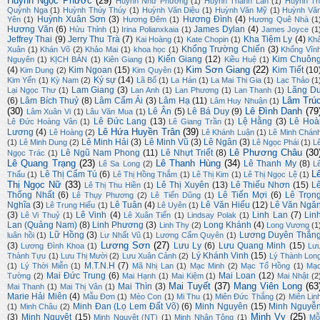
Huỳnh Ngọc Phước
(29)
Huỳnh Như Phương
(1)
Huỳnh Thanh Lan
(1)
Huỳnh Th
Quỳnh Nga
(1)
Huỳnh Thúy Thúy
(1)
Huỳnh Văn Diệu
(1)
Huỳnh Văn Mỹ
(1)
Huỳnh Vă
Huỳnh Xuân Sơn
(3)
Hương Đình
(4)
Yên
(1)
Hương Đêm
(1)
Hương Quê Nhà
(1
Hương Văn
(6)
James Dylan
(4)
Hửu Thỉnh
(1)
Irina Polianxkaia
(1)
James Joyce
(1
Jeffrey Thai
(9)
Jerry Thu Trà
(7)
Kha Tiệm Ly
(4)
Kai Hoàng
(1)
Kate Chopin
(1)
Kh
Khổng Trường Chiến
(3)
Xuân
(1)
Khán Võ
(2)
Khảo Mai
(1)
khoa học
(1)
Khổng Vĩn
Kiến Giang
(12)
Kim Chuôn
Nguyên
(1)
KỊCH BẢN
(1)
Kiên Giang
(1)
Kiều Huệ
(1)
Kim Sơn Giang
(22)
(4)
Kim Ngoan
(15)
Kim Tiết
(10
Kim Dung
(2)
Kim Quyên
(1)
Ký sự
(14)
Kim Yến
(1)
Kỳ Nam
(2)
Lã Bố
(1)
La Hán
(1)
La Mai Thi Gia
(1)
Lạc Thảo
(1
Lam Giang
(3)
Lãng D
Lại Ngọc Thư
(1)
Lan Anh
(1)
Lan Phương
(1)
Lan Thanh
(1)
Lâm Trú
(6)
Lâm Bích Thuỷ
(8)
Lâm Cẩm Ái
(3)
Lâm Hạ
(11)
Lâm Huy Nhuận
(1)
(30)
Lê Đình Danh
(79
Lê Ân
(5)
Lê Bá Duy
(9)
Lâm Xuân Vi
(1)
Lâu Văn Mua
(1)
Lê Đức Lang
(13)
Lệ Hằng
(3)
Lê Hoà
Lê Đức Hoàng Vân
(1)
Lê Giang Trần
(1)
Lê Hứa Huyền Trân
(39)
Lương
(4)
Lê Hoàng
(2)
Lê Khánh Luận
(1)
Lê Minh Chán
Lê Minh Hải
(3)
Lê Minh Vũ
(3)
Lê Ngân
(3)
(1)
Lê Minh Dung
(2)
Lê Ngọc Phái
(1)
L
Lê Phương Châu
(30
Lê Ngũ Nam Phong
(11)
Lê Nhựt Triết
(8)
Ngọc Trác
(1)
Lê Quang Trạng
(23)
Lê Thanh Hùng
(34)
Lê Thanh My
(8)
Lê Sa Long
(2)
L
L
Lê Thị Cẩm Tú
(6)
Thấu
(1)
Lê Thị Hồng Thắm
(1)
Lê Thị Kim
(1)
Lê Thị Ngọc Lệ
(1)
Thị Ngọc Nữ
(33)
Lê Thị Xuyên
(13)
Lê Thiếu Nhơn
(15)
L
Lê Thị Thu Hiền
(1)
Thống Nhất
(6)
Lê Tiến Mợi
(6)
Lê Trọn
Lê Thụy Phương
(2)
Lê Tiến Dũng
(1)
Nghĩa
(3)
Lê Tuân
(4)
Lê Văn Hiếu
(12)
Lê Văn Ngă
Lê Trung Hiếu
(1)
Lê Uyên
(1)
(3)
Lê Vinh
(4)
Linh Lan
(7)
Lin
Lê Vi Thuỷ
(1)
Lê Xuân Tiến
(1)
Lindsay Polak
(1)
Lan (Quảng Nam)
(8)
Linh Phương
(3)
Long Khánh
(4)
Linh Thy
(2)
Long Vương
(1
Lữ Hồng
(3)
Lương Duyên Thắn
luân hồi
(1)
Lư Nhất Vũ
(1)
Lương Cẩm Quyên
(1)
Lương Sơn
(27)
(3)
Lưu Ly
(6)
Lưu Quang Minh
(15)
Lương Đình Khoa
(1)
Lư
Lý Khánh Vinh
(15)
Thành Tựu
(1)
Lưu Thị Mười
(2)
Lưu Xuân Cảnh
(2)
Lý Thành Lon
M.T.N.H
(7)
(1)
Lý Thời Miễn
(1)
Mã Nhị Lan
(1)
Mạc Minh
(2)
Mạc Tố Hồng
(1)
Mạ
Mai Đức Trung
(6)
Mai Loan
(12)
Tường
(2)
Mai Hạnh
(1)
Mai Kiệm
(1)
Mai Nhật
(2
Mai Tuyết
(37)
Mang Viên Long
(63
Mai Thìn
(3)
Mai Thanh
(1)
Mai Thị Vân
(1)
Marie Hải Miên
(4)
Mẫu Đơn
(1)
Mèo Con
(1)
Mi Thu
(1)
Miên Đức Thắng
(2)
Miên Lin
Minh Đan (Lọ Lem Đất Võ)
(6)
Minh Nguyên
(15)
Minh Nguyễ
(1)
Minh Châu
(2)
Minh Vy
(25)
(3)
Minh Nguyệt
(15)
Minh Nguyệt (NT)
(1)
Minh Nhân Tông
(1)
Mỗ