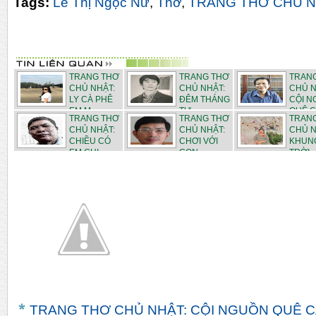
Tags:
Lê Thị Ngọc Nữ
,
Thơ
,
TRANG THƠ CHỦ 
TRANG THƠ
TRANG THƠ
TRAN
CHỦ NHẬT:
CHỦ NHẬT:
CHỦ N
LY CÀ PHÊ
ĐÊM THÁNG
CỘI 
EM M...
TƯ - ...
QUÊ C.
TRANG THƠ
TRANG THƠ
TRAN
CHỦ NHẬT:
CHỦ NHẬT:
CHỦ N
CHIỀU CÓ
CHƠI VỚI
KHUN
EM CHI...
CON - ...
TRỜI
THÁN...
TRANG THƠ CHỦ NHẬT: CỘI NGUỒN QUÊ CÁ