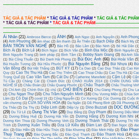
-------------------------------------------------------------------------
TÁC GIẢ & TÁC PHẨM
*
TÁC GIẢ & TÁC PHẨM
*
TÁC GIẢ & TÁC PHẨ
*
TÁC GIẢ & TÁC PHẨM
*
TÁC GIẢ & TÁC PHẨM
-----------------------------------
-------------------------------------------------------------------------------------------------------------
--------------
Ái Nhân
(21)
ẢNH
(58)
Anh Phon
Ambrose Bierce
(1)
Anh Ngọc
(1)
Anh Nguyên
(1)
(4)
Anh Phương
(9)
Bạch Diệp
(5)
âm nhạc
(2)
âm thanh
(1)
Ân Thiên
(1)
Bách Mỵ
(2
BÀN TRÒN VĂN NGHỆ
(87)
Bảo Hồ
(1)
Bảo Lâm
(1)
Bảo Ninh
(2)
Bé Hải Dân
(1
Bích Ái
(3)
Bích Lê
(4)
Bình Địa Mộc
(3)
Bích Ngọc
(1)
Bích Vân
(2)
Bình Nguyên
(1
Bobby Nam Giang
(3)
Bình Nguyên Trang
(2)
binh pháp
(1)
Bình Tâm
(1)
Bùi Anh Sắ
Bùi Đức Ánh
(66)
Bùi Hoài Vân
(5
(1)
Bùi Công Thuấn
(1)
Bùi Danh Hải Phong
(1)
Bùi Nguyên Bằng
(25)
Bùi Nhựa
(4)
Bù
Bùi Huyền Tương
(2)
Bùi Hữu Phước
(1)
Văn Bồng
(5)
BÚT KÝ
(17)
Bùi Việt Thắng
(2)
Ca Dao
(2)
Cao Duy Thảo
(1)
Cao Ki
Cao Thị Thu Hà
(3)
Quy
(1)
Cao Thọ Thêm
(2)
Cao Thoại Châu
(1)
Cao Thu Hà
(1)
Ca
Cao Văn Tam
(5)
Cát Du
(7)
Cẩm Lệ
(4)
Trọng Quế
(1)
Catherine Mansfield
(1)
Cẩ
Tú Cầu
(1)
Chàng Cát
(1)
Chánh Đức
(1)
CHÀO XUÂN 2014
(1)
CHÂN DUNG VĂ
Châu Thạch
(9)
NGHỆ SĨ
(2)
Châu Đoàn
(1)
Châu Quang Phước
(1)
Châu Thường Vin
CHỦ BIÊN
(141)
(1)
Chí Anh
(1)
Chính Đức
(1)
chủ
(1)
Chu Giang Phong
(1)
Chu La
Chu Ngạn Thư
(10)
Chu Trầm Nguyên Minh
(16)
(2)
Chu Vương Miện
(1)
Chúa Sơ
Cỏ Dại
(7)
Lâm
(1)
covid 19
(1)
Công Nguyễn
(1)
Cơ Xương
(1)
Cúc Dương
(1)
Cuộc th
CỬA SỔ VĂN HÓA
(6)
văn chương
(1)
Dạ Ngân
(1)
Dã Phong Bình
(2)
Dã Phương
(1
DỌC ĐƯỜN
Diệp Linh
(18)
Dino Buzzati
(3)
Dạ Thảo
(2)
Dạ Thy
(1)
Diệp Uy
(1)
(29)
Dung Thị Vân
(28)
Duy Phạm
(6)
Du Tử Lê
(1)
Duy Bằng
(1)
Dương Diệu Min
Dương Hằng
(7)
Dương Kim Nhi
(4
(1)
Dương Đăng Huệ
(1)
Dương Hải Yến
(2)
Dương Thành Thái
(3)
Dương Kim Thoa
(1)
Dương Phương Vinh
(1)
Dương Thị Yế
Dương Xuân Triều
(6)
Dzạ Lữ Kiều
(6)
Đàm Lan
(17)
Trinh
(2)
Đan Ngọc
(2)
đạ
Đào Phạ
đức
(2)
Đào Hiền
(2)
Đào Hữu Thức
(2)
Đào Khương
(2)
Đào Minh Hiệp
(2)
Thuỳ Trang
(82)
Đào Thanh Hoà
(14)
Đào Quang Bắc
(1)
Đào Quý Thạnh
(1)
Đà
Đào Văn Đạt
(31)