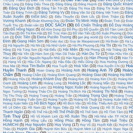
Đào Thị Thu Hiền
(3)
Đào Viết Bửu
(7)
Thị Quý Thanh
(1)
Đặn
Đặng Quốc Khán
Châu Long
(1)
Đặng Diệu Thoa
(1)
Đăng Đăng
(1)
Đăng Huỳnh
(1)
(8)
Đặng Quý Địch
(3)
Đặng Tấn Tới
(2)
Đặng Thị Hoa
(2)
Đặng Thị Xuân
(1)
Đặn
Đặng Tường Vy
(3)
Đặn
Toán
(1)
Đăng Trình
(1)
Đặng Văn Sử
(1)
Đặng Việt Trinh
(1)
Xuân Xuyến
(9)
Đin
ĐIỂM BÁO
(2)
Điêu Thuyền
(1)
Đinh Lốc
(2)
Đình Thậm
(1)
Vương Khanh
(4)
Đoàn Thị Minh Hiệp
(4)
Đoàn Khương Duy
(1)
Đoàn Tình
(1)
Đoà
ĐỌC SÁCH
(30)
Đỗ Chiến Thắng
(6)
Đỗ Duy Hoàn
Tuyết Thu
(1)
Đoản văn
(1)
(15)
Đỗ Hồng Ngọc
(5)
Đỗ KIm Dung
(1)
Đỗ Phu
(1)
Đỗ Quyên
(2)
Đỗ Tâm Linh
(1)
Đ
Tấn Đạt
(2)
Đỗ Thị Kim Hải
(2)
Đỗ Trúc Hàn
(1)
Đỗ Văn Tiến
(1)
Đỗ Xuân Phương
(1)
Đứ
Đức Tiên
(3)
Elena Pucillo Truong
(6)
Gian
Linh
(1)
gan jing world
(1)
Ghi chép
(2)
Đình
(8)
Giang Hiền Sơn
(6)
Giáo dục
(1)
Guy de Maupassant
(1)
Hà Đoàn
(2)
Hạ L
Hạ Thi
(3)
(1)
Hà Nguyên
(2)
Hà Nhi
(1)
Hà Nhữ Uyên
(2)
Hà Phi Phượng
(1)
Hà Thị Th
Hải Miên
(3)
Hả
Hằng
(1)
Hà Tùng Sơn
(1)
Hải Điểu
(1)
Hải Phong
(2)
Hải Thăng
(1)
Thuỵ
(6)
Hàn Du Tử
(17)
Hải Yến
(2)
Hàm Sơn
(1)
Hàn Dã Thảo
(2)
Hàn Hữu Yên
(1
Hàn Phong Vũ
(19)
Hàn Lâm
(1)
Hãn Nguyên Nguyễn Nhã
(1)
Hàn Nguyệt
(1)
Hàn Tí
(1)
Hạng Vũ
(1)
Hậu Cốc Ngang
(1)
Hậu Đậu
(1)
Hiếu Dũng
(1)
Hoa Hướng Dương
(1
Hoà
Hoa Tím Buồn
(4)
Hoà Văn
(10)
Hoa Mai
(2)
Hoa Tuyết
(2)
Hoa Xuyến Chi
(1)
Huyền Thanh
(53)
Hoàng Anh 79
(26)
Hoàn
Hoàng Anh
(6)
Hoan Giang
(1)
Chẩm
(53)
Hoàng Giao
(4)
Hoàng Hạ Miê
Hoàng Chẫm
(1)
Hoàng Đình Quang
(2)
(6)
Hoàng Khánh Duy
(5)
Hoàng Hữu
(1)
Hoàng Kim
(1)
Hoàng Kim Chi
(1)
Hoàng Ki
Hoàng Linh
(6)
Hoàng Lộc
(8)
Oanh
(2)
Hoàng Long
(2)
Hoàng Mẫn
(1)
Hoàng Min
Hoàng Ngọc Xuân
(4)
Tường
(2)
Hoàng Nghĩa Lược
(1)
Hoàng Nguyên
(1)
Hoàng Ph
Hoàng Thị Nhã
(8)
Ngọc Tường
(1)
Hoàng Thảo Chi
(1)
Hoàng Thị Bích Hà
(1)
Hoàn
Hoàng Trọng Quý
(9)
Thị Thu Thủy
(2)
Hoàng Trang
(1)
Hoàng Trần
(1)
Hoàng Trọn
thắng
(1)
Hoàng Tuấn Sơn
(1)
Hoàng Tuyên
(2)
Hoàng Vũ Thuật
(1)
Hoàng Xuân Hiến
(1
Hồ Bích Ngọc
(4)
Hoàng Xuân Niên
(1)
Hồ Bích Vân
(2)
Hồ Đắc Thiếu Anh
(1)
Hồ Hải
(2
H
Hồ Lê Diêm
(1)
Hồ Nam
(1)
Hồ Ngọc Diệp
(1)
Hồ Nhật Quang
(1)
Hồ Sĩ Duy
(1)
H
Thanh Ngân
(10)
Hồ Thế Phất
(3)
Hồ Thế Hà
(2)
Hồ Thế Sinh
(1)
Hồ Tĩnh Tâm
(1)
Tịnh Thuỷ
(21)
Hồ Xuân Thu
(3)
Hồ Vũ Khánh Linh
(1)
Hội Nhà văn TP. HCM
(1
Hồng Hạnh
(3)
Hồng Phúc
(8)
Hồng Tâm
(10)
Huệ Triệu
(3
Hồng Liễu
(1)
HUMICHI
(5)
Huy Nguyên
(15)
Huy Vọng
(17)
Huy Vũ
(1)
Huyết Kiệt
(1)
Huỳnh D
Huỳnh Gia
(18)
Thảo
(1)
Huỳnh Kim Bửu
(1)
Huỳnh Minh Lệ
(2)
Huỳnh Ngọc Nga
(1