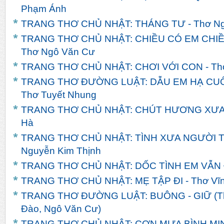
Phạm Ánh
TRANG THƠ CHỦ NHẬT: THÁNG TƯ - Thơ Ng
TRANG THƠ CHỦ NHẬT: CHIỀU CÓ EM CHIỀ
Thơ Ngô Văn Cư
TRANG THƠ CHỦ NHẬT: CHƠI VỚI CON - Th
TRANG THƠ ĐƯỜNG LUẬT: DẪU EM HẠ CUỐI
Thơ Tuyết Nhung
TRANG THƠ CHỦ NHẬT: CHÚT HƯƠNG XƯA - 
Hà
TRANG THƠ CHỦ NHẬT: TÌNH XƯA NGƯỜI TH
Nguyễn Kim Thịnh
TRANG THƠ CHỦ NHẬT: DỐC TÌNH EM VẪN ĐỢ
TRANG THƠ CHỦ NHẬT: MẸ TẬP ĐI - Thơ Vĩn
TRANG THƠ ĐƯỜNG LUẬT: BUÔNG - GIỮ (Th
Đào, Ngô Văn Cư)
TRANG THƠ CHỦ NHẬT: CƠN MƯA BÌNH MINH