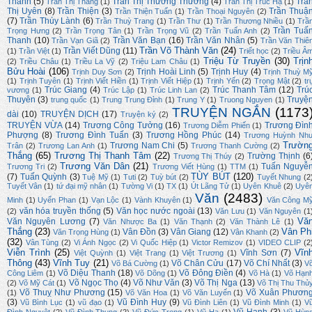
Thanh
(5)
Trần Thị Thương Thương
(4)
Trầ
Trần Thị Thắng
(1)
Trần Thị Trúc Hạ
(1)
Thị Uyên
(8)
Trần Thiện
(3)
Trần Thuậ
Trần Thiện Tuấn
(1)
Trần Thoại Nguyên
(2)
(7)
Trần Thúy Lành
(6)
Trần Thuỳ Trang
(1)
Trần Thư
(1)
Trần Thương Nhiều
(1)
Trầ
Trần Tuấ
Trọng Hưng
(2)
Trần Trọng Tân
(1)
Trần Trọng Vũ
(2)
Trần Tuấn Anh
(2)
Thanh
(10)
Trần Văn Bạn
(16)
Trần Văn Nhân
(5)
Trần Vạn Giã
(2)
Trần Văn Thiê
Trần Võ Thành Văn
(24)
Trần Viết Dũng
(11)
(1)
Trần Việt
(1)
Triết học
(2)
Triều Â
Triệu Từ Truyền
(30)
Trịn
(2)
Triều Châu
(1)
Triều La Vỹ
(2)
Triệu Lam Châu
(1)
Bửu Hoài
(106)
Trịnh Hoài Linh
(5)
Trịnh Huy
(4)
Trịnh Duy Sơn
(2)
Trịnh Thuỳ M
(1)
Trịnh Tuyên
(1)
Trịnh Viết Hiền
(1)
Trịnh Viết Hiệp
(1)
Trịnh Yến
(2)
Trọng Mật
(2)
tr
Trúc Giang
(4)
Trúc Thanh Tâm
(12)
Trú
vương
(1)
Trúc Lập
(1)
Trúc Linh Lan
(2)
Thuyên
(3)
Truyệ
trung quốc
(1)
Trung Trung Đỉnh
(1)
Trung Y
(1)
Truong Nguyen
(1)
TRUYỆN NGẮN
(1173
dài
(10)
TRUYỆN DỊCH
(17)
Truyện ký
(2)
TRUYỆN VỪA
(14)
Trương Công Tưởng
(16)
Trương Đìn
Trương Diễm Phiến
(1)
Phượng
(8)
Trương Đình Tuấn
(3)
Trương Hồng Phúc
(14)
Trương Huỳnh Nh
Trườn
Trương Nam Chi
(5)
Trân
(2)
Trương Lan Anh
(1)
Trương Thanh Cường
(2)
Thắng
(65)
Trương Thị Thanh Tâm
(22)
Trường Thịnh
(6
Trương Thị Thúy
(2)
Trương Văn Dân
(21)
Tuấn Nguyễ
Trương Tri
(2)
Trương Viết Hùng
(1)
TTM
(1)
TÙY BÚT
(120)
(7)
Tuấn Quỳnh
(3)
Tuệ Mỹ
(1)
Tuti
(2)
Tuỳ bút
(2)
Tuyết Nhung
(2
Tuyết Vân
(1)
tứ đại mỹ nhân
(1)
Tường Vi
(1)
TX
(1)
Út Lãng Tử
(1)
Uyên Khuê
(2)
Uyê
Văn
(2483)
Minh
(1)
Uyển Phan
(1)
Vạn Lộc
(1)
Vành Khuyên
(1)
Văn Công M
văn hóa truyền thống
(5)
Văn học nước ngoài
(13)
(2)
Văn Lưu
(1)
Văn Nguyên
(1
Vă
Văn Nguyên Lương
(7)
Văn Nhược Ba
(1)
Văn Thạnh
(2)
Văn Thành Lê
(1)
Thắng
(23)
Vân Ph
Vân Đồn
(3)
Vân Giang
(12)
Văn Trọng Hùng
(1)
Vân Khanh
(2)
(32)
Vân Tùng
(2)
Vi Ánh Ngọc
(2)
Vi Quốc Hiệp
(1)
Victor Remizov
(1)
VIDEO CLIP
(2
Viễn Trình
(25)
Vĩn
Vĩnh Sơn
(7)
Việt Quỳnh
(1)
Việt Trang
(1)
Việt Trương
(1)
Thông
(43)
Vĩnh Tuy
(21)
Võ Chân Cửu
(17)
Võ Chí Nhất
(3)
Võ Bá Cường
(1)
V
Võ Diệu Thanh
(18)
Võ Đông Điền
(4)
Công Liêm
(1)
Võ Dõng
(1)
Võ Hà
(1)
Võ Hạn
Võ Ngọc Thọ
(4)
Võ Như Văn
(3)
Võ Thị Nga
(13)
(2)
Võ Mỹ Cát
(1)
Võ Thị Thu Thủ
Võ Thuỵ Như Phương
(15)
Võ Xuân Phươn
(1)
Võ Văn Hoa
(1)
Võ Văn Luyến
(1)
(3)
Vũ Đình Huy
(9)
Vũ Bình Lục
(1)
vũ đạo
(1)
Vũ Đình Liên
(1)
Vũ Đình Minh
(1)
V