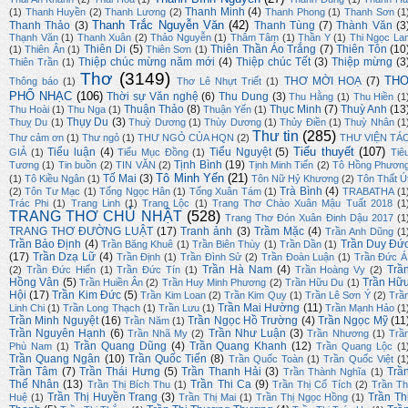
Thanh Minh
(4)
(1)
Thanh Huyền
(2)
Thanh Lương
(2)
Thanh Phong
(1)
Thanh Sơn
(1
Thanh Trắc Nguyễn Văn
(42)
Thanh Thảo
(3)
Thanh Tùng
(7)
Thành Văn
(3
Thạnh Văn
(1)
Thanh Xuân
(2)
Thảo Nguyễn
(1)
Thâm Tâm
(1)
Thần Y
(1)
Thi Ngọc La
Thiên Di
(5)
Thiên Thần Áo Trắng
(7)
Thiên Tôn
(10
(1)
Thiên Ân
(1)
Thiên Sơn
(1)
Thiệp chúc mừng năm mới
(4)
Thiệp chúc Tết
(3)
Thiệp mừng
(3
Thiên Trần
(1)
Thơ
(3149)
TH
THƠ MỜI HOẠ
(7)
Thông báo
(1)
Thơ Lê Nhựt Triết
(1)
PHỔ NHẠC
(106)
Thời sự Văn nghệ
(6)
Thu Dung
(3)
Thu Hằng
(1)
Thu Hiền
(1
Thuận Thảo
(8)
Thục Minh
(7)
Thuỳ Anh
(13
Thu Hoài
(1)
Thu Nga
(1)
Thuận Yến
(1)
Thụy Du
(3)
Thuỵ Du
(1)
Thuỳ Dương
(1)
Thùy Dương
(1)
Thủy Điền
(1)
Thuỳ Nhân
(1
Thư tin
(285)
Thư cảm ơn
(1)
Thư ngỏ
(1)
THƯ NGỎ CỦA HQN
(2)
THƯ VIỆN TÁ
Tiểu thuyết
(107)
Tiểu luận
(4)
Tiểu Nguyệt
(5)
GIẢ
(1)
Tiểu Mục Đồng
(1)
Tiê
Tịnh Bình
(19)
Tương
(1)
Tin buồn
(2)
TIN VĂN
(2)
Tịnh Minh Tiến
(2)
Tô Hồng Phươn
Tô Minh Yến
(21)
Tố Mai
(3)
(1)
Tô Kiều Ngân
(1)
Tôn Nữ Hỷ Khương
(2)
Tôn Thất Ú
Trà Bình
(4)
(2)
Tôn Tư Mạc
(1)
Tống Ngọc Hân
(1)
Tống Xuân Tám
(1)
TRABATHA
(1
Trác Phi
(1)
Trang Linh
(1)
Trang Lộc
(1)
Trang Thơ Chào Xuân Mậu Tuất 2018
(1
TRANG THƠ CHỦ NHẬT
(528)
Trang Thơ Đón Xuân Đinh Dậu 2017
(1
TRANG THƠ ĐƯỜNG LUẬT
(17)
Tranh ảnh
(3)
Trầm Mặc
(4)
Trần Anh Dũng
(1
Trần Bảo Định
(4)
Trần Duy Đứ
Trần Băng Khuê
(1)
Trần Biên Thùy
(1)
Trần Dần
(1)
(17)
Trần Dzạ Lữ
(4)
Trần Định
(1)
Trần Đình Sử
(2)
Trần Đoàn Luận
(1)
Trần Đức Á
Trần Hà Nam
(4)
Trầ
(2)
Trần Đức Hiển
(1)
Trần Đức Tín
(1)
Trần Hoàng Vy
(2)
Hồng Vân
(5)
Trần Hữ
Trần Huiền Ân
(2)
Trần Huy Minh Phương
(2)
Trần Hữu Du
(1)
Hội
(17)
Trần Kim Đức
(5)
Trần Kim Loan
(2)
Trần Kim Quy
(1)
Trần Lê Sơn Ý
(2)
Trầ
Trần Mai Hường
(11)
Linh Chi
(1)
Trần Long Thạch
(1)
Trần Lưu
(1)
Trần Mạnh Hảo
(1
Trần Minh Nguyệt
(16)
Trần Ngọc Hồ Trường
(4)
Trần Ngọc Mỹ
(11
Trần Năm
(1)
Trần Nguyên Hạnh
(6)
Trần Như Luận
(3)
Trần Nhã My
(2)
Trần Nhương
(1)
Trầ
Trần Quang Dũng
(4)
Trần Quang Khanh
(12)
Phù Nam
(1)
Trần Quang Lộc
(1
Trần Quang Ngân
(10)
Trần Quốc Tiến
(8)
Trần Quốc Toàn
(1)
Trần Quốc Việt
(1
Trần Tâm
(7)
Trần Thái Hưng
(5)
Trần Thanh Hải
(3)
Trầ
Trần Thành Nghĩa
(1)
Thế Nhân
(13)
Trần Thi Ca
(9)
Trần Thị Bích Thu
(1)
Trần Thị Cổ Tích
(2)
Trần Th
Trần Thị Huyền Trang
(3)
Trần Th
Huệ
(1)
Trần Thị Mai
(1)
Trần Thị Ngọc Hồng
(1)