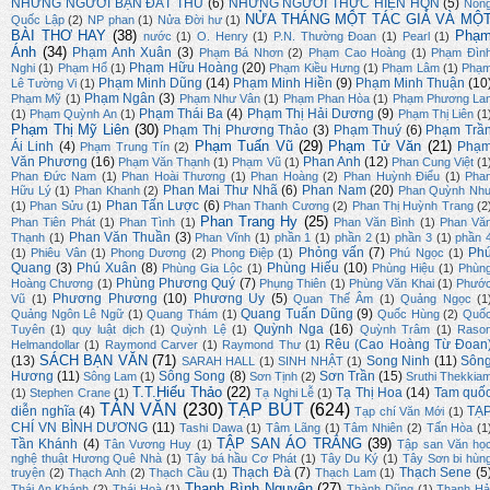
NHỮNG NGƯỜI BẠN ĐÂT THỦ
(6)
NHỮNG NGƯỜI THỰC HIỆN HQN
(5)
Nôn
NỬA THÁNG MỘT TÁC GIẢ VÀ MỘ
Quốc Lập
(2)
NP phan
(1)
Nửa Đời hư
(1)
BÀI THƠ HAY
(38)
Phạ
nước
(1)
O. Henry
(1)
P.N. Thường Đoan
(1)
Pearl
(1)
Ánh
(34)
Phạm Anh Xuân
(3)
Phạm Bá Nhơn
(2)
Phạm Cao Hoàng
(1)
Phạm Đìn
Phạm Hữu Hoàng
(20)
Nghi
(1)
Phạm Hổ
(1)
Phạm Kiều Hưng
(1)
Phạm Lâm
(1)
Phạ
Phạm Minh Dũng
(14)
Phạm Minh Hiền
(9)
Phạm Minh Thuận
(10
Lê Tường Vi
(1)
Phạm Ngân
(3)
Phạm Mỹ
(1)
Phạm Như Vân
(1)
Phạm Phan Hòa
(1)
Phạm Phương La
Phạm Thái Ba
(4)
Phạm Thị Hải Dương
(9)
(1)
Phạm Quỳnh An
(1)
Phạm Thị Liên
(1
Phạm Thị Mỹ Liên
(30)
Phạm Thị Phương Thảo
(3)
Phạm Thuý
(6)
Phạm Trầ
Phạm Tuấn Vũ
(29)
Phạm Tử Văn
(21)
Ái Linh
(4)
Phạ
Phạm Trung Tín
(2)
Văn Phương
(16)
Phan Anh
(12)
Phạm Văn Thạnh
(1)
Phạm Vũ
(1)
Phan Cung Việt
(1
Phan Đức Nam
(1)
Phan Hoài Thương
(1)
Phan Hoàng
(2)
Phan Huỳnh Điểu
(1)
Pha
Phan Mai Thư Nhã
(6)
Phan Nam
(20)
Hữu Lý
(1)
Phan Khanh
(2)
Phan Quỳnh Nh
Phan Tấn Lược
(6)
(1)
Phan Sửu
(1)
Phan Thanh Cương
(2)
Phan Thị Huỳnh Trang
(2
Phan Trang Hy
(25)
Phan Tiên Phát
(1)
Phan Tình
(1)
Phan Văn Bình
(1)
Phan Vă
Phan Văn Thuần
(3)
Thạnh
(1)
Phan Vĩnh
(1)
phần 1
(1)
phần 2
(1)
phần 3
(1)
phần 
Phỏng vấn
(7)
Ph
(1)
Phiêu Vân
(1)
Phong Dương
(2)
Phong Điệp
(1)
Phú Ngọc
(1)
Quang
(3)
Phú Xuân
(8)
Phùng Hiếu
(10)
Phùng Gia Lộc
(1)
Phùng Hiệu
(1)
Phùn
Phùng Phương Quý
(7)
Hoàng Chương
(1)
Phụng Thiên
(1)
Phùng Văn Khai
(1)
Phướ
Phương Phương
(10)
Phương Uy
(5)
Vũ
(1)
Quan Thế Âm
(1)
Quảng Ngọc
(1
Quang Tuấn Dũng
(9)
Quảng Ngôn Lê Ngữ
(1)
Quang Thám
(1)
Quốc Hùng
(2)
Quố
Quỳnh Nga
(16)
Tuyên
(1)
quy luật dịch
(1)
Quỳnh Lệ
(1)
Quỳnh Trâm
(1)
Raso
Rêu (Cao Hoàng Từ Đoan
Helmandollar
(1)
Raymond Carver
(1)
Raymond Thư
(1)
SÁCH BẠN VĂN
(71)
(13)
Song Ninh
(11)
Sôn
SARAH HALL
(1)
SINH NHẬT
(1)
Hương
(11)
Sông Song
(8)
Sơn Trần
(15)
Sông Lam
(1)
Sơn Tịnh
(2)
Sruthi Thekkia
T.T.Hiếu Thảo
(22)
Tạ Thị Hoa
(14)
Tam quố
(1)
Stephen Crane
(1)
Tạ Nghi Lễ
(1)
TẢN VĂN
(230)
TẠP BÚT
(624)
diễn nghĩa
(4)
TẠ
Tạp chí Văn Mới
(1)
CHÍ VN BÌNH DƯƠNG
(11)
Tashi Dawa
(1)
Tâm Lãng
(1)
Tâm Nhiên
(2)
Tấn Hòa
(1
TẬP SAN ÁO TRẮNG
(39)
Tần Khánh
(4)
Tân Vương Huy
(1)
Tập san Văn họ
nghệ thuật Hương Quê Nhà
(1)
Tây bá hầu Cơ Phát
(1)
Tây Du Ký
(1)
Tây Sơn bi hùn
Thạch Đà
(7)
Thạch Sene
(5
truyện
(2)
Thạch Anh
(2)
Thạch Cầu
(1)
Thạch Lam
(1)
Thanh Bình Nguyên
(27)
Thái An Khánh
(2)
Thái Hoà
(1)
Thành Dũng
(1)
Thanh Hả