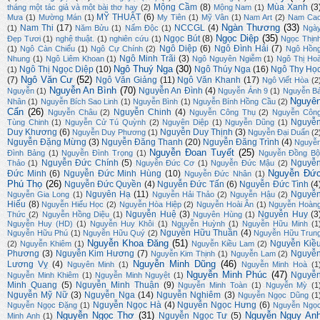
Mộng Cầm
(8)
Mùa Xanh
(3
tháng một tác giả và một bài thơ hay
(2)
Mộng Nam
(1)
MỸ THUẬT
(6)
Mưa
(1)
Mường Mán
(1)
My Tiên
(1)
Mỹ Vân
(1)
Nam Art
(2)
Nam Ca
Ngàn Thương
(33)
Nam Thi
(17)
NCCGL
(4)
(1)
Năm Bửu
(1)
Nấm Độc
(1)
Ngà
Ngọc Diệp
(35)
Ngọc Bút
(8)
Đẹp Tươi
(1)
nghệ thuật.
(1)
nghiên cứu
(1)
Ngọc Thịn
Ngô Diệp
(6)
Ngô Đình Hải
(7)
(1)
Ngô Càn Chiểu
(1)
Ngô Cự Chính
(2)
Ngô Hồn
Ngô Minh Trãi
(3)
Nhung
(1)
Ngô Liêm Khoan
(1)
Ngô Nguyên Ngiễm
(1)
Ngô Thị Ho
Ngô Thuý Nga
(30)
Ngô Thị Ngọc Diệp
(10)
Ngô Thúy Nga
(16)
Ngô Thy Họ
(1)
Ngô Văn Cư
(52)
(7)
Ngô Văn Giảng
(11)
Ngô Văn Khanh
(17)
Ngô Viết Hòa
(2
Nguyễn An Bình
(70)
Nguyễn An Đình
(4)
Nguyễn
(1)
Nguyễn Ánh 9
(1)
Nguyễn B
Nguyê
Nhân
(1)
Nguyễn Bích Sao Linh
(1)
Nguyễn Bình
(1)
Nguyễn Bính Hồng Cầu
(2)
Cẩn
(26)
Nguyễn Chinh
(4)
Nguyễn Châu
(2)
Nguyễn Công Thụ
(2)
Nguyễn Côn
Nguyễ
Tùng Chinh
(1)
Nguyễn Cử Tú Quỳnh
(2)
Nguyên Diệp
(1)
Nguyễn Dũng
(1)
Duy Khương
(6)
Nguyễn Duy Thịnh
(3)
Nguyễn Duy Phương
(1)
Nguyễn Đại Duẩn
(2
Nguyễn Đặng Mừng
(3)
Nguyễn Đăng Thanh
(20)
Nguyễn Đăng Trình
(4)
Nguyễ
Nguyễn Đoan Tuyết
(25)
Đình Bảng
(1)
Nguyễn Đình Trọng
(1)
Nguyễn Đồng Bộ
Nguyễn Đức Chính
(5)
Nguyễ
Thảo
(1)
Nguyễn Đức Cơ
(1)
Nguyễn Đức Mậu
(2)
Nguyễn Đứ
Đức Minh
(6)
Nguyễn Đức Minh Hùng
(10)
Nguyễn Đức Nhân
(1)
Phú Thọ
(26)
Nguyễn Đức Quyền
(4)
Nguyễn Đức Tấn
(6)
Nguyễn Đức Tình
(4
Nguyên Hạ
(11)
Nguyễ
Nguyễn Gia Long
(1)
Nguyễn Hải Thảo
(2)
Nguyễn Hậu
(2)
Hiếu
(8)
Nguyễn Hiếu Học
(2)
Nguyễn Hòa Hiệp
(2)
Nguyễn Hoài Ân
(1)
Nguyễn Hoàn
Nguyễn Huệ
(3)
Nguyễn Huy
(3
Thức
(2)
Nguyễn Hồng Diệu
(1)
Nguyên Hùng
(1)
Nguyễn Huy (HD)
(1)
Nguyễn Huy Khôi
(1)
Nguyễn Huỳnh
(1)
Nguyễn Hữu Minh
(1
Nguyễn Hữu Thuần
(4)
Nguyễn Hữu Phú
(1)
Nguyễn Hữu Quý
(2)
Nguyễn Hữu Trun
Nguyễn Khoa Đăng
(51)
Nguyễn Kiề
(2)
Nguyễn Khiêm
(1)
Nguyễn Kiều Lam
(2)
Phương
(3)
Nguyễn Kim Hương
(7)
Nguyễ
Nguyễn Kim Thịnh
(1)
Nguyễn Lam
(2)
Nguyễn Minh Dũng
(46)
Lương Vỵ
(4)
Nguyên Minh
(1)
Nguyễn Minh Hoà
(1
Nguyễn Minh Phúc
(47)
Nguyễ
Nguyễn Minh Khiêm
(1)
Nguyễn Minh Nguyệt
(1)
Minh Quang
(5)
Nguyễn Minh Thuận
(9)
Nguyễn Minh Toàn
(1)
Nguyễn Mỳ
(1
Nguyễn Mỹ Nữ
(3)
Nguyễn Nga
(14)
Nguyễn Nghiêm
(3)
Nguyễn Ngọc Dũng
(1
Nguyễn Ngọc Hà
(4)
Nguyễn Ngọc Hưng
(6)
Nguyễn Ngọc Đặng
(1)
Nguyễn Ngọ
Nguyễn Ngọc Thơ
(31)
Nguyễn Nguy An
Nguyễn Ngọc Tư
(5)
Minh Anh
(1)