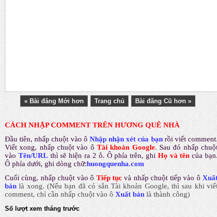
« Bài đăng Mới hơn
Trang chủ
Bài đăng Cũ hơn »
CÁCH NHẬP COMMENT TRÊN HƯƠNG QUÊ NHÀ
Đầu tiên, nhấp chuột vào ô
Nhập nhận xét của bạn
rồi viết comment
Viết xong, nhấp chuột vào ô
Tài khoản Google
.
Sau đó nhấp chuộ
vào
Tên/URL
thì sẽ hiện ra 2 ô. Ô phía trên, ghi
Họ và tên
của bạn
Ô phía dưới, ghi dòng chữ:
huongquenha.com
Cuối cùng, nhấp chuột vào ô
Tiếp tục
và nhấp chuột tiếp vào ô
Xuấ
bản
là xong.
(Nếu bạn đã có sẵn Tài khoản Google, thì sau khi viế
comment, chỉ cần nhấp chuột vào ô
Xuất bản
là thành công
)
Số lượt xem tháng trước