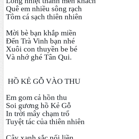
Lòng nhiệt thành mến khách
Quê em nhiều sông rạch
Tôm cá sạch thiên nhiên
Mời bè bạn khắp miền
Đến Trà Vinh bạn nhé
Xuôi con thuyền be bé
Và nhớ ghé Tân Qui.
HỒ KẺ GỖ VÀO THU
Em gom cả hồn thu
Soi gương hồ Kẻ Gỗ
In trời mây chạm trổ
Tuyệt tác của thiên nhiên
Cây xanh sắc nối liền