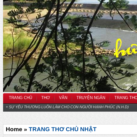
TRANG CHỦ
THƠ
VĂN
TRUYỆN NGẮN
TRANG TH
+ SỰ YÊU THƯƠNG LUÔN LÀM CHO CON NGƯỜI HẠNH PHÚC (N.H.D)
Home »
TRANG THƠ CHỦ NHẬT