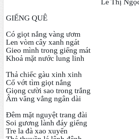
Lê Thị Ngọc 
GIẾNG QUÊ
Có giọt nắng vàng ươm
Len vòm cây xanh ngát
Gieo mình trong giếng mát
Khoả mặt nước lung linh
Thả chiếc gàu xinh xinh
Cố vớt tìm giọt nắng
Giọng cười sao trong trắng
Âm văng vẳng ngân dài
Đêm mặt nguyệt trang đài
Soi gương lành đáy giếng
Tre la đà xao xuyến
Thả thuyền lá lênh đênh