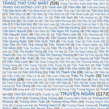
TRANG THƠ CHỦ NHẬT
(528)
Trang Thơ Đón Xuân Đinh Dậu 2017
(1
TRANG THƠ ĐƯỜNG LUẬT
(17)
Tranh ảnh
(3)
Trầm Mặc
(4)
Trần Anh Dũng
(1
Trần Bảo Định
(4)
Trần Duy Đứ
Trần Băng Khuê
(1)
Trần Biên Thùy
(1)
Trần Dần
(1)
(17)
Trần Dzạ Lữ
(4)
Trần Định
(1)
Trần Đình Sử
(2)
Trần Đoàn Luận
(1)
Trần Đức Á
Trần Hà Nam
(4)
Trầ
(2)
Trần Đức Hiển
(1)
Trần Đức Tín
(1)
Trần Hoàng Vy
(2)
Hồng Vân
(5)
Trần Hữ
Trần Huiền Ân
(2)
Trần Huy Minh Phương
(2)
Trần Hữu Du
(1)
Hội
(17)
Trần Kim Đức
(5)
Trần Kim Loan
(2)
Trần Kim Quy
(1)
Trần Lê Sơn Ý
(2)
Trầ
Trần Mai Hường
(11)
Linh Chi
(1)
Trần Long Thạch
(1)
Trần Lưu
(1)
Trần Mạnh Hảo
(1
Trần Minh Nguyệt
(16)
Trần Ngọc Hồ Trường
(4)
Trần Ngọc Mỹ
(11
Trần Năm
(1)
Trần Nguyên Hạnh
(6)
Trần Như Luận
(3)
Trần Nhã My
(2)
Trần Nhương
(1)
Trầ
Trần Quang Dũng
(4)
Trần Quang Khanh
(12)
Phù Nam
(1)
Trần Quang Lộc
(1
Trần Quang Ngân
(10)
Trần Quốc Tiến
(8)
Trần Quốc Toàn
(1)
Trần Quốc Việt
(1
Trần Tâm
(7)
Trần Thái Hưng
(5)
Trần Thanh Hải
(3)
Trầ
Trần Thành Nghĩa
(1)
Thế Nhân
(13)
Trần Thi Ca
(9)
Trần Thị Bích Thu
(1)
Trần Thị Cổ Tích
(2)
Trần Th
Trần Thị Huyền Trang
(3)
Trần Th
Huệ
(1)
Trần Thị Mai
(1)
Trần Thị Ngọc Hồng
(1)
Thanh
(5)
Trần Thị Thương Thương
(4)
Trầ
Trần Thị Thắng
(1)
Trần Thị Trúc Hạ
(1)
Thị Uyên
(8)
Trần Thiện
(3)
Trần Thuậ
Trần Thiện Tuấn
(1)
Trần Thoại Nguyên
(2)
(7)
Trần Thúy Lành
(6)
Trần Thuỳ Trang
(1)
Trần Thư
(1)
Trần Thương Nhiều
(1)
Trầ
Trần Tuấ
Trọng Hưng
(2)
Trần Trọng Tân
(1)
Trần Trọng Vũ
(2)
Trần Tuấn Anh
(2)
Thanh
(10)
Trần Văn Bạn
(16)
Trần Văn Nhân
(5)
Trần Vạn Giã
(2)
Trần Văn Thiê
Trần Võ Thành Văn
(24)
Trần Viết Dũng
(11)
(1)
Trần Việt
(1)
Triết học
(2)
Triều Â
Triệu Từ Truyền
(30)
Trịn
(2)
Triều Châu
(1)
Triều La Vỹ
(2)
Triệu Lam Châu
(1)
Bửu Hoài
(106)
Trịnh Hoài Linh
(5)
Trịnh Huy
(4)
Trịnh Duy Sơn
(2)
Trịnh Thuỳ M
(1)
Trịnh Tuyên
(1)
Trịnh Viết Hiền
(1)
Trịnh Viết Hiệp
(1)
Trịnh Yến
(2)
Trọng Mật
(2)
tr
Trúc Giang
(4)
Trúc Thanh Tâm
(12)
Trú
vương
(1)
Trúc Lập
(1)
Trúc Linh Lan
(2)
Thuyên
(3)
Truyệ
trung quốc
(1)
Trung Trung Đỉnh
(1)
Trung Y
(1)
Truong Nguyen
(1)
TRUYỆN NGẮN
(1173
dài
(10)
TRUYỆN DỊCH
(17)
Truyện ký
(2)
TRUYỆN VỪA
(14)
Trương Công Tưởng
(16)
Trương Đìn
Trương Diễm Phiến
(1)
Phượng
(8)
Trương Đình Tuấn
(3)
Trương Hồng Phúc
(14)
Trương Huỳnh Nh
Trườn
Trương Nam Chi
(5)
Trân
(2)
Trương Lan Anh
(1)
Trương Thanh Cường
(2)
Thắng
(65)
Trương Thị Thanh Tâm
(22)