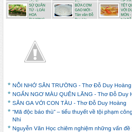
của N...
Ngu...
VÉ SỐ -
SỬ QUÂN
BỮA CƠM
TẾT Q
TỬ - LOÀI
GẠO MỚI -
VỚI D
HOA
Tản văn Đỗ
MÓN -
THƯƠNG
Duy Ho...
bút Đỗ 
NHỚ HỘ...
NỖI NHỚ SÂN TRƯỜNG - Thơ Đỗ Duy Hoàng
NGẨN NGƠ MÀU QUÊN LÃNG - Thơ Đỗ Duy 
SÂN GA VỚI CON TÀU - Thơ Đỗ Duy Hoàng
“Mã độc báo thù” – tiểu thuyết về tội phạm côn
Nhi
Nguyễn Văn Học chiêm nghiệm những vấn đề x