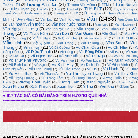
Trường Thịnh
(6
Trương Thị Thúy
(2)
Trương Văn Dân
(21)
Tuấn Nguyễ
Trương Tri
(2)
Trương Viết Hùng
(1)
TTM
(1)
TÙY BÚT
(120)
(7)
Tuấn Quỳnh
(3)
Tuệ Mỹ
(1)
Tuti
(2)
Tuỳ bút
(2)
Tuyết Nhung
(2
Tuyết Vân
(1)
tứ đại mỹ nhân
(1)
Tường Vi
(1)
TX
(1)
Út Lãng Tử
(1)
Uyên Khuê
(2)
Uyê
Văn
(2483)
Minh
(1)
Uyển Phan
(1)
Vạn Lộc
(1)
Vành Khuyên
(1)
Văn Công M
văn hóa truyền thống
(5)
Văn học nước ngoài
(13)
(2)
Văn Lưu
(1)
Văn Nguyên
(1
Vă
Văn Nguyên Lương
(7)
Văn Nhược Ba
(1)
Văn Thạnh
(2)
Văn Thành Lê
(1)
Thắng
(23)
Vân Ph
Vân Đồn
(3)
Vân Giang
(12)
Văn Trọng Hùng
(1)
Vân Khanh
(2)
(32)
Vân Tùng
(2)
Vi Ánh Ngọc
(2)
Vi Quốc Hiệp
(1)
Victor Remizov
(1)
VIDEO CLIP
(2
Viễn Trình
(25)
Vĩn
Vĩnh Sơn
(7)
Việt Quỳnh
(1)
Việt Trang
(1)
Việt Trương
(1)
Thông
(43)
Vĩnh Tuy
(21)
Võ Chân Cửu
(17)
Võ Chí Nhất
(3)
Võ Bá Cường
(1)
V
Võ Diệu Thanh
(18)
Võ Đông Điền
(4)
Công Liêm
(1)
Võ Dõng
(1)
Võ Hà
(1)
Võ Hạn
Võ Ngọc Thọ
(4)
Võ Như Văn
(3)
Võ Thị Nga
(13)
(2)
Võ Mỹ Cát
(1)
Võ Thị Thu Thủ
Võ Thuỵ Như Phương
(15)
Võ Xuân Phươn
(1)
Võ Văn Hoa
(1)
Võ Văn Luyến
(1)
(3)
Vũ Đình Huy
(9)
Vũ Bình Lục
(1)
vũ đạo
(1)
Vũ Đình Liên
(1)
Vũ Đình Minh
(1)
V
Vũ Hạnh
(3)
Đình Nguyệt
(2)
Vũ Đình Thung
(2)
Vũ Đức Trọng
(1)
Vũ Hạ
(1)
Vũ Hùn
Vũ Thị Huyền Trang
(115)
Vũ Miên Thảo
(5)
Vũ Thụy Khu
(2)
Vũ Thành An
(1)
(8)
Vũ Trọng Quang
(1)
Vũ Trọng Tâm
(2)
Vũ Trọng Thanh
(1)
Vương Doãn
(1)
Vươn
Vương Hoài Uyên
(4)
Vương Tâm
(3)
Xanh Nguyên
(4)
Hạnh
(1)
Xuân Đài
(1
Xuân Phong
(6)
Xuân Tiến
(20)
Ý Thu
(3)
Yên Kha
(7)
Xuân Phương
(1)
Ziken
(2)
-------------------------------------------------------------------------
+ 817 TÁC GIẢ CÓ BÀI ĐĂNG TRÊN HƯƠNG QUÊ NHÀ
-------------------------------------------------------------------------
TRỞ VỀ TRANG CHỦ
|
Email: huongquenha2023@gmail.com
|
Trang Web này chạy tốt nhất trên trình duyệt Google Chrome
+ HƯƠNG QUÊ NHÀ ĐƯỢC THÀNH LẬP VÀO NGÀY 17/10/2011