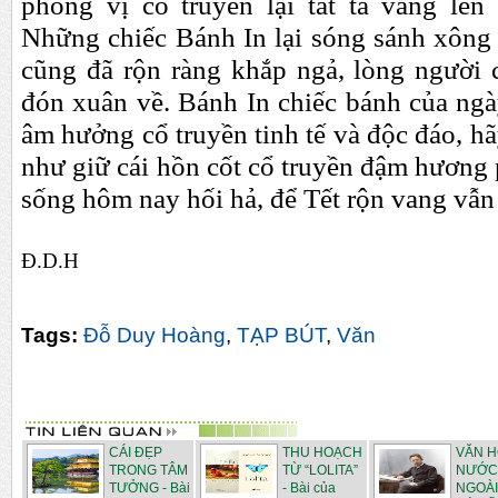
phong vị cổ truyền lại tất tả vang lên
Những chiếc Bánh In lại sóng sánh xông 
cũng đã rộn ràng khắp ngả, lòng người
đón xuân về. Bánh In chiếc bánh của ngà
âm hưởng cổ truyền tinh tế và độc đáo, hã
như giữ cái hồn cốt cổ truyền đậm hương
sống hôm nay hối hả, để Tết rộn vang vẫ
Đ.D.H
Tags:
Đỗ Duy Hoàng
,
TẠP BÚT
,
Văn
CÁI ĐẸP
THU HOẠCH
VĂN 
TRONG TÂM
TỪ “LOLITA”
NƯỚC
TƯỞNG - Bài
- Bài của
NGOÀI