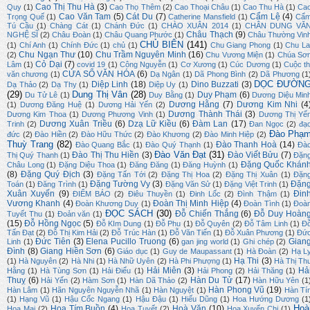
Cao Thị Thu Hà
(3)
Quy
(1)
Cao Thọ Thêm
(2)
Cao Thoại Châu
(1)
Cao Thu Hà
(1)
Ca
Cao Văn Tam
(5)
Cát Du
(7)
Cẩm Lệ
(4)
Trọng Quế
(1)
Catherine Mansfield
(1)
Cẩ
Tú Cầu
(1)
Chàng Cát
(1)
Chánh Đức
(1)
CHÀO XUÂN 2014
(1)
CHÂN DUNG VĂ
Châu Thạch
(9)
NGHỆ SĨ
(2)
Châu Đoàn
(1)
Châu Quang Phước
(1)
Châu Thường Vin
CHỦ BIÊN
(141)
(1)
Chí Anh
(1)
Chính Đức
(1)
chủ
(1)
Chu Giang Phong
(1)
Chu La
Chu Ngạn Thư
(10)
Chu Trầm Nguyên Minh
(16)
(2)
Chu Vương Miện
(1)
Chúa Sơ
Cỏ Dại
(7)
Lâm
(1)
covid 19
(1)
Công Nguyễn
(1)
Cơ Xương
(1)
Cúc Dương
(1)
Cuộc th
CỬA SỔ VĂN HÓA
(6)
văn chương
(1)
Dạ Ngân
(1)
Dã Phong Bình
(2)
Dã Phương
(1
DỌC ĐƯỜN
Diệp Linh
(18)
Dino Buzzati
(3)
Dạ Thảo
(2)
Dạ Thy
(1)
Diệp Uy
(1)
(29)
Dung Thị Vân
(28)
Duy Phạm
(6)
Du Tử Lê
(1)
Duy Bằng
(1)
Dương Diệu Min
Dương Hằng
(7)
Dương Kim Nhi
(4
(1)
Dương Đăng Huệ
(1)
Dương Hải Yến
(2)
Dương Thành Thái
(3)
Dương Kim Thoa
(1)
Dương Phương Vinh
(1)
Dương Thị Yế
Dương Xuân Triều
(6)
Dzạ Lữ Kiều
(6)
Đàm Lan
(17)
Trinh
(2)
Đan Ngọc
(2)
đạ
Đào Phạ
đức
(2)
Đào Hiền
(2)
Đào Hữu Thức
(2)
Đào Khương
(2)
Đào Minh Hiệp
(2)
Thuỳ Trang
(82)
Đào Thanh Hoà
(14)
Đào Quang Bắc
(1)
Đào Quý Thạnh
(1)
Đà
Đào Văn Đạt
(31)
Đào Thị Thu Hiền
(3)
Đào Viết Bửu
(7)
Thị Quý Thanh
(1)
Đặn
Đặng Quốc Khán
Châu Long
(1)
Đặng Diệu Thoa
(1)
Đăng Đăng
(1)
Đăng Huỳnh
(1)
(8)
Đặng Quý Địch
(3)
Đặng Tấn Tới
(2)
Đặng Thị Hoa
(2)
Đặng Thị Xuân
(1)
Đặn
Đặng Tường Vy
(3)
Đặn
Toán
(1)
Đăng Trình
(1)
Đặng Văn Sử
(1)
Đặng Việt Trinh
(1)
Xuân Xuyến
(9)
Đin
ĐIỂM BÁO
(2)
Điêu Thuyền
(1)
Đinh Lốc
(2)
Đình Thậm
(1)
Vương Khanh
(4)
Đoàn Thị Minh Hiệp
(4)
Đoàn Khương Duy
(1)
Đoàn Tình
(1)
Đoà
ĐỌC SÁCH
(30)
Đỗ Chiến Thắng
(6)
Đỗ Duy Hoàn
Tuyết Thu
(1)
Đoản văn
(1)
(15)
Đỗ Hồng Ngọc
(5)
Đỗ KIm Dung
(1)
Đỗ Phu
(1)
Đỗ Quyên
(2)
Đỗ Tâm Linh
(1)
Đ
Tấn Đạt
(2)
Đỗ Thị Kim Hải
(2)
Đỗ Trúc Hàn
(1)
Đỗ Văn Tiến
(1)
Đỗ Xuân Phương
(1)
Đứ
Đức Tiên
(3)
Elena Pucillo Truong
(6)
Gian
Linh
(1)
gan jing world
(1)
Ghi chép
(2)
Đình
(8)
Giang Hiền Sơn
(6)
Giáo dục
(1)
Guy de Maupassant
(1)
Hà Đoàn
(2)
Hạ L
Hạ Thi
(3)
(1)
Hà Nguyên
(2)
Hà Nhi
(1)
Hà Nhữ Uyên
(2)
Hà Phi Phượng
(1)
Hà Thị Th
Hải Miên
(3)
Hả
Hằng
(1)
Hà Tùng Sơn
(1)
Hải Điểu
(1)
Hải Phong
(2)
Hải Thăng
(1)
Thuỵ
(6)
Hàn Du Tử
(17)
Hải Yến
(2)
Hàm Sơn
(1)
Hàn Dã Thảo
(2)
Hàn Hữu Yên
(1
Hàn Phong Vũ
(19)
Hàn Lâm
(1)
Hãn Nguyên Nguyễn Nhã
(1)
Hàn Nguyệt
(1)
Hàn Tí
(1)
Hạng Vũ
(1)
Hậu Cốc Ngang
(1)
Hậu Đậu
(1)
Hiếu Dũng
(1)
Hoa Hướng Dương
(1
Hoà
Hoa Tím Buồn
(4)
Hoà Văn
(10)
Hoa Mai
(2)
Hoa Tuyết
(2)
Hoa Xuyến Chi
(1)