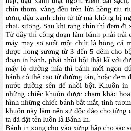
nếp, đậu xanh thật ngon. Đem đãi sạch, 
chín thơm, vàng đều trên lửa hồng riu r
ươm, đậu xanh ch
í
n từ từ mà không bị n
chai, sượng. Sau khi rang chín thì đem đi 
Từ đây thì công đoạn làm bánh phải trải 
mảy may sơ suất một chút là hỏng cả m
được hong sương từ 3 đến 5 đêm cho bộ
đoạn in bánh, phải nhồi bột thật kĩ với đ
mấy lò đường mía thì bánh mới ngon đú
bánh có thể cạo từ đường tán, hoặc đem đ
nước đường sên để nhồi bột. Khuôn in 
những chiếc khuôn được chạm khắc hoa 
hình những chiếc bánh bắt mắt, tinh tươ
khuôn này làm nên sự độc đáo cho từng 
ta đã đặt tên luôn là Bánh In.
Bánh in xong cho vào xửng hấp cho sắc s