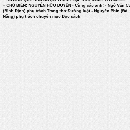
+ CHỦ BIÊN: NGUYỄN HỮU DUYÊN - Cùng các anh: - Ngô Văn C
(Bình Định) phụ trách Trang thơ Đường luật - Nguyễn Phin (Đà
Nẵng) phụ trách chuyên mục Đọc sách