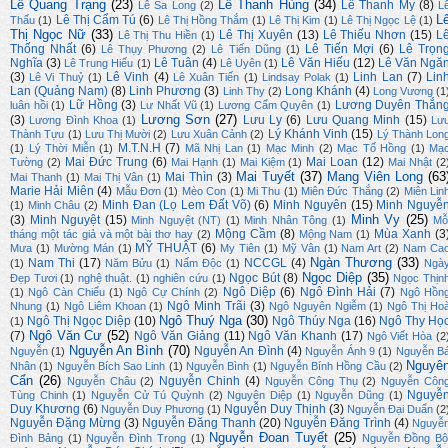
Lê Quang Trạng
(23)
Lê Thanh Hùng
(34)
Lê Thanh My
(8)
Lê Sa Long
(2)
L
L
Lê Thị Cẩm Tú
(6)
Thấu
(1)
Lê Thị Hồng Thắm
(1)
Lê Thị Kim
(1)
Lê Thị Ngọc Lệ
(1)
Thị Ngọc Nữ
(33)
Lê Thị Xuyên
(13)
Lê Thiếu Nhơn
(15)
L
Lê Thị Thu Hiền
(1)
Thống Nhất
(6)
Lê Tiến Mợi
(6)
Lê Trọn
Lê Thụy Phương
(2)
Lê Tiến Dũng
(1)
Nghĩa
(3)
Lê Tuân
(4)
Lê Văn Hiếu
(12)
Lê Văn Ngă
Lê Trung Hiếu
(1)
Lê Uyên
(1)
(3)
Lê Vinh
(4)
Linh Lan
(7)
Lin
Lê Vi Thuỷ
(1)
Lê Xuân Tiến
(1)
Lindsay Polak
(1)
Lan (Quảng Nam)
(8)
Linh Phương
(3)
Long Khánh
(4)
Linh Thy
(2)
Long Vương
(1
Lữ Hồng
(3)
Lương Duyên Thắn
luân hồi
(1)
Lư Nhất Vũ
(1)
Lương Cẩm Quyên
(1)
Lương Sơn
(27)
(3)
Lưu Ly
(6)
Lưu Quang Minh
(15)
Lương Đình Khoa
(1)
Lư
Lý Khánh Vinh
(15)
Thành Tựu
(1)
Lưu Thị Mười
(2)
Lưu Xuân Cảnh
(2)
Lý Thành Lon
M.T.N.H
(7)
(1)
Lý Thời Miễn
(1)
Mã Nhị Lan
(1)
Mạc Minh
(2)
Mạc Tố Hồng
(1)
Mạ
Mai Đức Trung
(6)
Mai Loan
(12)
Tường
(2)
Mai Hạnh
(1)
Mai Kiệm
(1)
Mai Nhật
(2
Mai Tuyết
(37)
Mang Viên Long
(63
Mai Thìn
(3)
Mai Thanh
(1)
Mai Thị Vân
(1)
Marie Hải Miên
(4)
Mẫu Đơn
(1)
Mèo Con
(1)
Mi Thu
(1)
Miên Đức Thắng
(2)
Miên Lin
Minh Đan (Lọ Lem Đất Võ)
(6)
Minh Nguyên
(15)
Minh Nguyễ
(1)
Minh Châu
(2)
Minh Vy
(25)
(3)
Minh Nguyệt
(15)
Minh Nguyệt (NT)
(1)
Minh Nhân Tông
(1)
Mỗ
Mộng Cầm
(8)
Mùa Xanh
(3
tháng một tác giả và một bài thơ hay
(2)
Mộng Nam
(1)
MỸ THUẬT
(6)
Mưa
(1)
Mường Mán
(1)
My Tiên
(1)
Mỹ Vân
(1)
Nam Art
(2)
Nam Ca
Ngàn Thương
(33)
Nam Thi
(17)
NCCGL
(4)
(1)
Năm Bửu
(1)
Nấm Độc
(1)
Ngà
Ngọc Diệp
(35)
Ngọc Bút
(8)
Đẹp Tươi
(1)
nghệ thuật.
(1)
nghiên cứu
(1)
Ngọc Thịn
Ngô Diệp
(6)
Ngô Đình Hải
(7)
(1)
Ngô Càn Chiểu
(1)
Ngô Cự Chính
(2)
Ngô Hồn
Ngô Minh Trãi
(3)
Nhung
(1)
Ngô Liêm Khoan
(1)
Ngô Nguyên Ngiễm
(1)
Ngô Thị Ho
Ngô Thuý Nga
(30)
Ngô Thị Ngọc Diệp
(10)
Ngô Thúy Nga
(16)
Ngô Thy Họ
(1)
Ngô Văn Cư
(52)
(7)
Ngô Văn Giảng
(11)
Ngô Văn Khanh
(17)
Ngô Viết Hòa
(2
Nguyễn An Bình
(70)
Nguyễn An Đình
(4)
Nguyễn
(1)
Nguyễn Ánh 9
(1)
Nguyễn B
Nguyê
Nhân
(1)
Nguyễn Bích Sao Linh
(1)
Nguyễn Bình
(1)
Nguyễn Bính Hồng Cầu
(2)
Cẩn
(26)
Nguyễn Chinh
(4)
Nguyễn Châu
(2)
Nguyễn Công Thụ
(2)
Nguyễn Côn
Nguyễ
Tùng Chinh
(1)
Nguyễn Cử Tú Quỳnh
(2)
Nguyên Diệp
(1)
Nguyễn Dũng
(1)
Duy Khương
(6)
Nguyễn Duy Thịnh
(3)
Nguyễn Duy Phương
(1)
Nguyễn Đại Duẩn
(2
Nguyễn Đặng Mừng
(3)
Nguyễn Đăng Thanh
(20)
Nguyễn Đăng Trình
(4)
Nguyễ
Nguyễn Đoan Tuyết
(25)
Đình Bảng
(1)
Nguyễn Đình Trọng
(1)
Nguyễn Đồng Bộ