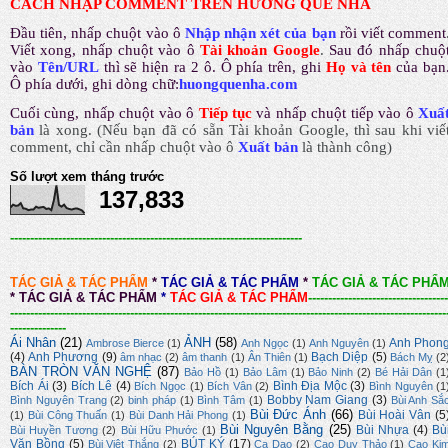
CÁCH NHẬP COMMENT TRÊN HƯƠNG QUÊ NHÀ
Đầu tiên, nhấp chuột vào ô
Nhập nhận xét của bạn
rồi viết comment
Viết xong, nhấp chuột vào ô
Tài khoản Google
.
Sau đó nhấp chuộ
vào
Tên/URL
thì sẽ hiện ra 2 ô. Ô phía trên, ghi
Họ và tên
của bạn
Ô phía dưới, ghi dòng chữ:
huongquenha.com
Cuối cùng, nhấp chuột vào ô
Tiếp tục
và nhấp chuột tiếp vào ô
Xuấ
bản
là xong.
(Nếu bạn đã có sẵn Tài khoản Google, thì sau khi viế
comment, chỉ cần nhấp chuột vào ô
Xuất bản
là thành công
)
Số lượt xem tháng trước
137,833
-------------------------------------------------------------------------
TÁC GIẢ & TÁC PHẨM
*
TÁC GIẢ & TÁC PHẨM
*
TÁC GIẢ & TÁC PHẨ
*
TÁC GIẢ & TÁC PHẨM
*
TÁC GIẢ & TÁC PHẨM
-----------------------------------
-------------------------------------------------------------------------------------------------------------
--------------
Ái Nhân
(21)
ẢNH
(58)
Anh Phon
Ambrose Bierce
(1)
Anh Ngọc
(1)
Anh Nguyên
(1)
(4)
Anh Phương
(9)
Bạch Diệp
(5)
âm nhạc
(2)
âm thanh
(1)
Ân Thiên
(1)
Bách Mỵ
(2
BÀN TRÒN VĂN NGHỆ
(87)
Bảo Hồ
(1)
Bảo Lâm
(1)
Bảo Ninh
(2)
Bé Hải Dân
(1
Bích Ái
(3)
Bích Lê
(4)
Bình Địa Mộc
(3)
Bích Ngọc
(1)
Bích Vân
(2)
Bình Nguyên
(1
Bobby Nam Giang
(3)
Bình Nguyên Trang
(2)
binh pháp
(1)
Bình Tâm
(1)
Bùi Anh Sắ
Bùi Đức Ánh
(66)
Bùi Hoài Vân
(5
(1)
Bùi Công Thuấn
(1)
Bùi Danh Hải Phong
(1)
Bùi Nguyên Bằng
(25)
Bùi Nhựa
(4)
Bù
Bùi Huyền Tương
(2)
Bùi Hữu Phước
(1)
Văn Bồng
(5)
BÚT KÝ
(17)
Bùi Việt Thắng
(2)
Ca Dao
(2)
Cao Duy Thảo
(1)
Cao Ki