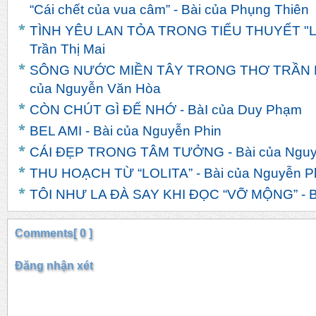
“Cái chết của vua câm” - Bài của Phụng Thiên
TÌNH YÊU LAN TỎA TRONG TIỂU THUYẾT "LIN
Trần Thị Mai
SÔNG NƯỚC MIỀN TÂY TRONG THƠ TRẦN 
của Nguyễn Văn Hòa
CÒN CHÚT GÌ ĐỂ NHỚ - BàI của Duy Phạm
BEL AMI - Bài của Nguyễn Phin
CÁI ĐẸP TRONG TÂM TƯỞNG - Bài của Nguy
THU HOẠCH TỪ “LOLITA” - Bài của Nguyễn P
TÔI NHƯ LA ĐÀ SAY KHI ĐỌC “VỠ MỘNG” - Bà
Comments[ 0 ]
Đăng nhận xét