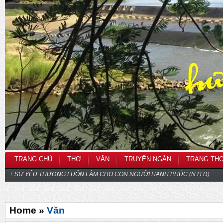
TRANG CHỦ
THƠ
VĂN
TRUYỆN NGẮN
TRANG TH
+ SỰ YÊU THƯƠNG LUÔN LÀM CHO CON NGƯỜI HẠNH PHÚC (N.H.D)
Home »
Văn