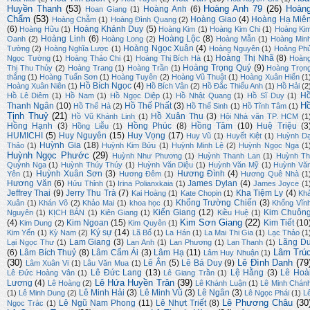
Huyền Thanh
(53)
Hoàng Anh 79
(26)
Hoàn
Hoàng Anh
(6)
Hoan Giang
(1)
Chẩm
(53)
Hoàng Giao
(4)
Hoàng Hạ Miê
Hoàng Chẫm
(1)
Hoàng Đình Quang
(2)
(6)
Hoàng Khánh Duy
(5)
Hoàng Hữu
(1)
Hoàng Kim
(1)
Hoàng Kim Chi
(1)
Hoàng Ki
Hoàng Linh
(6)
Hoàng Lộc
(8)
Oanh
(2)
Hoàng Long
(2)
Hoàng Mẫn
(1)
Hoàng Min
Hoàng Ngọc Xuân
(4)
Tường
(2)
Hoàng Nghĩa Lược
(1)
Hoàng Nguyên
(1)
Hoàng Ph
Hoàng Thị Nhã
(8)
Ngọc Tường
(1)
Hoàng Thảo Chi
(1)
Hoàng Thị Bích Hà
(1)
Hoàn
Hoàng Trọng Quý
(9)
Thị Thu Thủy
(2)
Hoàng Trang
(1)
Hoàng Trần
(1)
Hoàng Trọn
thắng
(1)
Hoàng Tuấn Sơn
(1)
Hoàng Tuyên
(2)
Hoàng Vũ Thuật
(1)
Hoàng Xuân Hiến
(1
Hồ Bích Ngọc
(4)
Hoàng Xuân Niên
(1)
Hồ Bích Vân
(2)
Hồ Đắc Thiếu Anh
(1)
Hồ Hải
(2
H
Hồ Lê Diêm
(1)
Hồ Nam
(1)
Hồ Ngọc Diệp
(1)
Hồ Nhật Quang
(1)
Hồ Sĩ Duy
(1)
H
Thanh Ngân
(10)
Hồ Thế Phất
(3)
Hồ Thế Hà
(2)
Hồ Thế Sinh
(1)
Hồ Tĩnh Tâm
(1)
Tịnh Thuỷ
(21)
Hồ Xuân Thu
(3)
Hồ Vũ Khánh Linh
(1)
Hội Nhà văn TP. HCM
(1
Hồng Hạnh
(3)
Hồng Phúc
(8)
Hồng Tâm
(10)
Huệ Triệu
(3
Hồng Liễu
(1)
HUMICHI
(5)
Huy Nguyên
(15)
Huy Vọng
(17)
Huy Vũ
(1)
Huyết Kiệt
(1)
Huỳnh D
Huỳnh Gia
(18)
Thảo
(1)
Huỳnh Kim Bửu
(1)
Huỳnh Minh Lệ
(2)
Huỳnh Ngọc Nga
(1
Huỳnh Ngọc Phước
(29)
Huỳnh Như Phương
(1)
Huỳnh Thanh Lan
(1)
Huỳnh Th
Quỳnh Nga
(1)
Huỳnh Thúy Thúy
(1)
Huỳnh Văn Diệu
(1)
Huỳnh Văn Mỹ
(1)
Huỳnh Vă
Huỳnh Xuân Sơn
(3)
Hương Đình
(4)
Yên
(1)
Hương Đêm
(1)
Hương Quê Nhà
(1
Hương Văn
(6)
James Dylan
(4)
Hửu Thỉnh
(1)
Irina Polianxkaia
(1)
James Joyce
(1
Jeffrey Thai
(9)
Jerry Thu Trà
(7)
Kha Tiệm Ly
(4)
Kai Hoàng
(1)
Kate Chopin
(1)
Kh
Khổng Trường Chiến
(3)
Xuân
(1)
Khán Võ
(2)
Khảo Mai
(1)
khoa học
(1)
Khổng Vĩn
Kiến Giang
(12)
Kim Chuôn
Nguyên
(1)
KỊCH BẢN
(1)
Kiên Giang
(1)
Kiều Huệ
(1)
Kim Sơn Giang
(22)
(4)
Kim Ngoan
(15)
Kim Tiết
(10
Kim Dung
(2)
Kim Quyên
(1)
Ký sự
(14)
Kim Yến
(1)
Kỳ Nam
(2)
Lã Bố
(1)
La Hán
(1)
La Mai Thi Gia
(1)
Lạc Thảo
(1
Lam Giang
(3)
Lãng D
Lại Ngọc Thư
(1)
Lan Anh
(1)
Lan Phương
(1)
Lan Thanh
(1)
Lâm Trú
(6)
Lâm Bích Thuỷ
(8)
Lâm Cẩm Ái
(3)
Lâm Hạ
(11)
Lâm Huy Nhuận
(1)
(30)
Lê Đình Danh
(79
Lê Ân
(5)
Lê Bá Duy
(9)
Lâm Xuân Vi
(1)
Lâu Văn Mua
(1)
Lê Đức Lang
(13)
Lệ Hằng
(3)
Lê Hoà
Lê Đức Hoàng Vân
(1)
Lê Giang Trần
(1)
Lê Hứa Huyền Trân
(39)
Lương
(4)
Lê Hoàng
(2)
Lê Khánh Luận
(1)
Lê Minh Chán
Lê Minh Hải
(3)
Lê Minh Vũ
(3)
Lê Ngân
(3)
(1)
Lê Minh Dung
(2)
Lê Ngọc Phái
(1)
L
Lê Phương Châu
(30
Lê Ngũ Nam Phong
(11)
Lê Nhựt Triết
(8)
Ngọc Trác
(1)