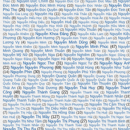
Nguyễn Đức Chính
(5)
Nguyễ
Thảo
(1)
Nguyễn Đức Cơ
(1)
Nguyễn Đức Mậu
(2)
Nguyễn Đứ
Đức Minh
(6)
Nguyễn Đức Minh Hùng
(10)
Nguyễn Đức Nhân
(1)
Phú Thọ
(26)
Nguyễn Đức Quyền
(4)
Nguyễn Đức Tấn
(6)
Nguyễn Đức Tình
(4
Nguyên Hạ
(11)
Nguyễ
Nguyễn Gia Long
(1)
Nguyễn Hải Thảo
(2)
Nguyễn Hậu
(2)
Hiếu
(8)
Nguyễn Hiếu Học
(2)
Nguyễn Hòa Hiệp
(2)
Nguyễn Hoài Ân
(1)
Nguyễn Hoàn
Nguyễn Huệ
(3)
Nguyễn Huy
(3
Thức
(2)
Nguyễn Hồng Diệu
(1)
Nguyên Hùng
(1)
Nguyễn Huy (HD)
(1)
Nguyễn Huy Khôi
(1)
Nguyễn Huỳnh
(1)
Nguyễn Hữu Minh
(1
Nguyễn Hữu Thuần
(4)
Nguyễn Hữu Phú
(1)
Nguyễn Hữu Quý
(2)
Nguyễn Hữu Trun
Nguyễn Khoa Đăng
(51)
Nguyễn Kiề
(2)
Nguyễn Khiêm
(1)
Nguyễn Kiều Lam
(2)
Phương
(3)
Nguyễn Kim Hương
(7)
Nguyễ
Nguyễn Kim Thịnh
(1)
Nguyễn Lam
(2)
Nguyễn Minh Dũng
(46)
Lương Vỵ
(4)
Nguyên Minh
(1)
Nguyễn Minh Hoà
(1
Nguyễn Minh Phúc
(47)
Nguyễ
Nguyễn Minh Khiêm
(1)
Nguyễn Minh Nguyệt
(1)
Minh Quang
(5)
Nguyễn Minh Thuận
(9)
Nguyễn Minh Toàn
(1)
Nguyễn Mỳ
(1
Nguyễn Mỹ Nữ
(3)
Nguyễn Nga
(14)
Nguyễn Nghiêm
(3)
Nguyễn Ngọc Dũng
(1
Nguyễn Ngọc Hà
(4)
Nguyễn Ngọc Hưng
(6)
Nguyễn Ngọc Đặng
(1)
Nguyễn Ngọ
Nguyễn Ngọc Thơ
(31)
Nguyễn Nguy An
Nguyễn Ngọc Tư
(5)
Minh Anh
(1)
(21)
Nguyễn Nguyên Phượng
(69)
Nguyễn Nhật Hùng
(4)
Nguyễn Như Tuấ
Nguyễn Phin
(30)
(14)
Nguyễn Phú Yên
(8)
Nguyên Phong
(1)
Nguyễn Phượng
(2
Nguyễn Quang Quân
(8)
Nguyễn Phương Dung
(2)
Nguyễn Quang Tâm
(2)
Nguyễ
Quang Tuấn
(1)
Nguyễn Quân
(2)
Nguyễn Quốc Ái
(1)
Nguyễn Quốc Bảo
(1)
Nguyễ
Nguyễn Tấn Thuyên
(3)
Nguyễ
Quốc Đông
(1)
Nguyễn Quy
(2)
Nguyên Tâm
(1)
Nguyễn Thái Huy
(35)
Nguyễn Thàn
Thái An
(3)
Nguyễn Thái Dương
(6)
Công
(48)
Nguyễn Thành Giang
(22)
Nguyễn Than
Nguyễn Thanh Hải
(1)
Huyền
(8)
Nguyễn Thành Nhân
(18
Nguyễn Thanh Mừng
(1)
Nguyễn Thánh Ngã
(1)
Nguyễn Thanh Tuấn
(7)
Nguyễn Thanh Xuân
(2)
Nguyễn Thế Kiên
(1)
Nguyễn Thế K
Nguyễn Thị Cẩm Thuỳ
(3
(1)
Nguyễn Thị Ánh Huỳnh
(2)
Nguyễn Thị Bích Phượng
(2)
Nguyễn Thị Diệu Hiền
(3)
Nguyễn Thị Hằn
Nguyễn Thị Chi
(2)
Nguyễn Thị Hải
(1)
(7)
Nguyễn Thị Hồng Đào
(10)
Nguyễn Thị Hậu
(1)
Nguyễn Thị Huệ
(1)
Nguyễn Th
Nguyễn Thị Mây
(127)
Kim Huệ
(2)
Nguyễn Thị Ngọc Hải
(1)
Nguyễn Thị Ngọc Se
Nguyễn Thị Phụng
(27)
Nguyễn Thị Như Tâm
(3)
Nguyễn Thị Thanh Bình
(6
(2)
Nguyễn Thị Thành Nhân
(1)
Nguyễn Thị Thanh Toàn
(1)
Nguyễn Thị Thanh Xuân
(1
Nguyễn Thị Thu Ba
(23)
Nguyễ
Nguyễn Thị Thu Hiền
(1)
Nguyễn Thị Thu Hoài
(1)