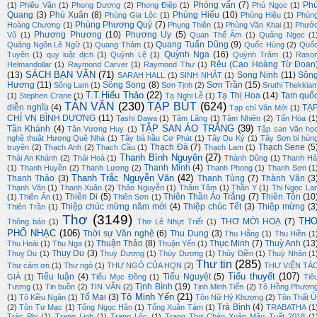
Phỏng vấn
(7)
Ph
(1)
Phiêu Vân
(1)
Phong Dương
(2)
Phong Điệp
(1)
Phú Ngọc
(1)
Quang
(3)
Phú Xuân
(8)
Phùng Hiếu
(10)
Phùng Gia Lộc
(1)
Phùng Hiệu
(1)
Phùn
Phùng Phương Quý
(7)
Hoàng Chương
(1)
Phụng Thiên
(1)
Phùng Văn Khai
(1)
Phướ
Phương Phương
(10)
Phương Uy
(5)
Vũ
(1)
Quan Thế Âm
(1)
Quảng Ngọc
(1
Quang Tuấn Dũng
(9)
Quảng Ngôn Lê Ngữ
(1)
Quang Thám
(1)
Quốc Hùng
(2)
Quố
Quỳnh Nga
(16)
Tuyên
(1)
quy luật dịch
(1)
Quỳnh Lệ
(1)
Quỳnh Trâm
(1)
Raso
Rêu (Cao Hoàng Từ Đoan
Helmandollar
(1)
Raymond Carver
(1)
Raymond Thư
(1)
SÁCH BẠN VĂN
(71)
(13)
Song Ninh
(11)
Sôn
SARAH HALL
(1)
SINH NHẬT
(1)
Hương
(11)
Sông Song
(8)
Sơn Trần
(15)
Sông Lam
(1)
Sơn Tịnh
(2)
Sruthi Thekkia
T.T.Hiếu Thảo
(22)
Tạ Thị Hoa
(14)
Tam quố
(1)
Stephen Crane
(1)
Tạ Nghi Lễ
(1)
TẢN VĂN
(230)
TẠP BÚT
(624)
diễn nghĩa
(4)
TẠ
Tạp chí Văn Mới
(1)
CHÍ VN BÌNH DƯƠNG
(11)
Tashi Dawa
(1)
Tâm Lãng
(1)
Tâm Nhiên
(2)
Tấn Hòa
(1
TẬP SAN ÁO TRẮNG
(39)
Tần Khánh
(4)
Tân Vương Huy
(1)
Tập san Văn họ
nghệ thuật Hương Quê Nhà
(1)
Tây bá hầu Cơ Phát
(1)
Tây Du Ký
(1)
Tây Sơn bi hùn
Thạch Đà
(7)
Thạch Sene
(5
truyện
(2)
Thạch Anh
(2)
Thạch Cầu
(1)
Thạch Lam
(1)
Thanh Bình Nguyên
(27)
Thái An Khánh
(2)
Thái Hoà
(1)
Thành Dũng
(1)
Thanh Hả
Thanh Minh
(4)
(1)
Thanh Huyền
(2)
Thanh Lương
(2)
Thanh Phong
(1)
Thanh Sơn
(1
Thanh Trắc Nguyễn Văn
(42)
Thanh Thảo
(3)
Thanh Tùng
(7)
Thành Văn
(3
Thạnh Văn
(1)
Thanh Xuân
(2)
Thảo Nguyễn
(1)
Thâm Tâm
(1)
Thần Y
(1)
Thi Ngọc La
Thiên Di
(5)
Thiên Thần Áo Trắng
(7)
Thiên Tôn
(10
(1)
Thiên Ân
(1)
Thiên Sơn
(1)
Thiệp chúc mừng năm mới
(4)
Thiệp chúc Tết
(3)
Thiệp mừng
(3
Thiên Trần
(1)
Thơ
(3149)
TH
THƠ MỜI HOẠ
(7)
Thông báo
(1)
Thơ Lê Nhựt Triết
(1)
PHỔ NHẠC
(106)
Thời sự Văn nghệ
(6)
Thu Dung
(3)
Thu Hằng
(1)
Thu Hiền
(1
Thuận Thảo
(8)
Thục Minh
(7)
Thuỳ Anh
(13
Thu Hoài
(1)
Thu Nga
(1)
Thuận Yến
(1)
Thụy Du
(3)
Thuỵ Du
(1)
Thuỳ Dương
(1)
Thùy Dương
(1)
Thủy Điền
(1)
Thuỳ Nhân
(1
Thư tin
(285)
Thư cảm ơn
(1)
Thư ngỏ
(1)
THƯ NGỎ CỦA HQN
(2)
THƯ VIỆN TÁ
Tiểu thuyết
(107)
Tiểu luận
(4)
Tiểu Nguyệt
(5)
GIẢ
(1)
Tiểu Mục Đồng
(1)
Tiê
Tịnh Bình
(19)
Tương
(1)
Tin buồn
(2)
TIN VĂN
(2)
Tịnh Minh Tiến
(2)
Tô Hồng Phươn
Tô Minh Yến
(21)
Tố Mai
(3)
(1)
Tô Kiều Ngân
(1)
Tôn Nữ Hỷ Khương
(2)
Tôn Thất Ú
Trà Bình
(4)
(2)
Tôn Tư Mạc
(1)
Tống Ngọc Hân
(1)
Tống Xuân Tám
(1)
TRABATHA
(1
Trác Phi
(1)
Trang Linh
(1)
Trang Lộc
(1)
Trang Thơ Chào Xuân Mậu Tuất 2018
(1