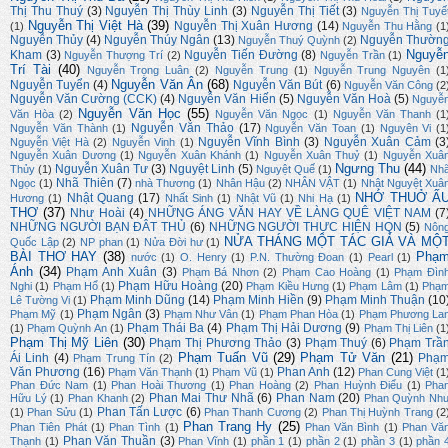
Thị Thu Thuý
(3)
Nguyễn Thị Thùy Linh
(3)
Nguyễn Thị Tiết
(3)
Nguyễn Thị Tuyế
Nguyễn Thị Việt Hà
(39)
Nguyễn Thị Xuân Hương
(14)
(1)
Nguyễn Thu Hằng
(1
Nguyễn Thủy
(4)
Nguyễn Thúy Ngân
(13)
Nguyễn Thườn
Nguyễn Thuý Quỳnh
(2)
Nguyễ
Kham
(3)
Nguyễn Tiến Đường
(8)
Nguyễn Thượng Trí
(2)
Nguyễn Trần
(1)
Trí Tài
(40)
Nguyễn Trọng Luân
(2)
Nguyễn Trung
(1)
Nguyễn Trung Nguyên
(1
Nguyễn Văn Ân
(68)
Nguyễn Tuyển
(4)
Nguyễn Văn Bút
(6)
Nguyễn Văn Công
(2
Nguyễn Văn Cường (CCK)
(4)
Nguyễn Văn Hiến
(5)
Nguyễn Văn Hoà
(5)
Nguyễ
Nguyễn Văn Học
(55)
Văn Hòa
(2)
Nguyễn Văn Ngọc
(1)
Nguyễn Văn Thanh
(1
Nguyễn Văn Thảo
(17)
Nguyễn Văn Thành
(1)
Nguyễn Văn Toan
(1)
Nguyên Vi
(1
Nguyễn Vĩnh Bình
(3)
Nguyễn Xuân Cảm
(3
Nguyễn Việt Hà
(2)
Nguyễn Vinh
(1)
Nguyễn Xuân Dương
(1)
Nguyễn Xuân Khánh
(1)
Nguyễn Xuân Thuỷ
(1)
Nguyễn Xuâ
Ngưng Thu
(44)
Nguyễn Xuân Tư
(3)
Nguyệt Linh
(5)
Thủy
(1)
Nguyệt Quế
(1)
Nh
Nhã Thiên
(7)
Ngọc
(1)
nhà Thương
(1)
Nhân Hậu
(2)
NHÂN VẬT
(1)
Nhật Nguyệt Xuâ
NHỚ THUỞ Ấ
Nhật Quang
(17)
Hương
(1)
Nhất Sinh
(1)
Nhật Vũ
(1)
Nhi Hạ
(1)
THƠ
(37)
Như Hoài
(4)
NHỮNG ÁNG VĂN HAY VỀ LÀNG QUÊ VIỆT NAM
(7
NHỮNG NGƯỜI BẠN ĐÂT THỦ
(6)
NHỮNG NGƯỜI THỰC HIỆN HQN
(5)
Nôn
NỬA THÁNG MỘT TÁC GIẢ VÀ MỘ
Quốc Lập
(2)
NP phan
(1)
Nửa Đời hư
(1)
BÀI THƠ HAY
(38)
Phạ
nước
(1)
O. Henry
(1)
P.N. Thường Đoan
(1)
Pearl
(1)
Ánh
(34)
Phạm Anh Xuân
(3)
Phạm Bá Nhơn
(2)
Phạm Cao Hoàng
(1)
Phạm Đìn
Phạm Hữu Hoàng
(20)
Nghi
(1)
Phạm Hổ
(1)
Phạm Kiều Hưng
(1)
Phạm Lâm
(1)
Phạ
Phạm Minh Dũng
(14)
Phạm Minh Hiền
(9)
Phạm Minh Thuận
(10
Lê Tường Vi
(1)
Phạm Ngân
(3)
Phạm Mỹ
(1)
Phạm Như Vân
(1)
Phạm Phan Hòa
(1)
Phạm Phương La
Phạm Thái Ba
(4)
Phạm Thị Hải Dương
(9)
(1)
Phạm Quỳnh An
(1)
Phạm Thị Liên
(1
Phạm Thị Mỹ Liên
(30)
Phạm Thị Phương Thảo
(3)
Phạm Thuý
(6)
Phạm Trầ
Phạm Tuấn Vũ
(29)
Phạm Tử Văn
(21)
Ái Linh
(4)
Phạ
Phạm Trung Tín
(2)
Văn Phương
(16)
Phan Anh
(12)
Phạm Văn Thạnh
(1)
Phạm Vũ
(1)
Phan Cung Việt
(1
Phan Đức Nam
(1)
Phan Hoài Thương
(1)
Phan Hoàng
(2)
Phan Huỳnh Điểu
(1)
Pha
Phan Mai Thư Nhã
(6)
Phan Nam
(20)
Hữu Lý
(1)
Phan Khanh
(2)
Phan Quỳnh Nh
Phan Tấn Lược
(6)
(1)
Phan Sửu
(1)
Phan Thanh Cương
(2)
Phan Thị Huỳnh Trang
(2
Phan Trang Hy
(25)
Phan Tiên Phát
(1)
Phan Tình
(1)
Phan Văn Bình
(1)
Phan Vă
Phan Văn Thuần
(3)
Thạnh
(1)
Phan Vĩnh
(1)
phần 1
(1)
phần 2
(1)
phần 3
(1)
phần 