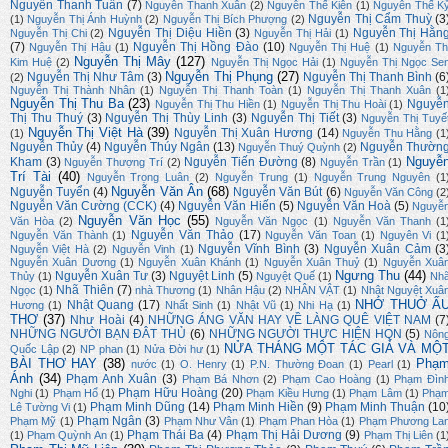
Nguyễn Thanh Tuấn
(7)
Nguyễn Thanh Xuân
(2)
Nguyễn Thế Kiên
(1)
Nguyễn Thế K
Nguyễn Thị Cẩm Thuỳ
(3
(1)
Nguyễn Thị Ánh Huỳnh
(2)
Nguyễn Thị Bích Phượng
(2)
Nguyễn Thị Diệu Hiền
(3)
Nguyễn Thị Hằn
Nguyễn Thị Chi
(2)
Nguyễn Thị Hải
(1)
(7)
Nguyễn Thị Hồng Đào
(10)
Nguyễn Thị Hậu
(1)
Nguyễn Thị Huệ
(1)
Nguyễn Th
Nguyễn Thị Mây
(127)
Kim Huệ
(2)
Nguyễn Thị Ngọc Hải
(1)
Nguyễn Thị Ngọc Se
Nguyễn Thị Phụng
(27)
Nguyễn Thị Như Tâm
(3)
Nguyễn Thị Thanh Bình
(6
(2)
Nguyễn Thị Thành Nhân
(1)
Nguyễn Thị Thanh Toàn
(1)
Nguyễn Thị Thanh Xuân
(1
Nguyễn Thị Thu Ba
(23)
Nguyễ
Nguyễn Thị Thu Hiền
(1)
Nguyễn Thị Thu Hoài
(1)
Thị Thu Thuý
(3)
Nguyễn Thị Thùy Linh
(3)
Nguyễn Thị Tiết
(3)
Nguyễn Thị Tuyế
Nguyễn Thị Việt Hà
(39)
Nguyễn Thị Xuân Hương
(14)
(1)
Nguyễn Thu Hằng
(1
Nguyễn Thủy
(4)
Nguyễn Thúy Ngân
(13)
Nguyễn Thườn
Nguyễn Thuý Quỳnh
(2)
Nguyễ
Kham
(3)
Nguyễn Tiến Đường
(8)
Nguyễn Thượng Trí
(2)
Nguyễn Trần
(1)
Trí Tài
(40)
Nguyễn Trọng Luân
(2)
Nguyễn Trung
(1)
Nguyễn Trung Nguyên
(1
Nguyễn Văn Ân
(68)
Nguyễn Tuyển
(4)
Nguyễn Văn Bút
(6)
Nguyễn Văn Công
(2
Nguyễn Văn Cường (CCK)
(4)
Nguyễn Văn Hiến
(5)
Nguyễn Văn Hoà
(5)
Nguyễ
Nguyễn Văn Học
(55)
Văn Hòa
(2)
Nguyễn Văn Ngọc
(1)
Nguyễn Văn Thanh
(1
Nguyễn Văn Thảo
(17)
Nguyễn Văn Thành
(1)
Nguyễn Văn Toan
(1)
Nguyên Vi
(1
Nguyễn Vĩnh Bình
(3)
Nguyễn Xuân Cảm
(3
Nguyễn Việt Hà
(2)
Nguyễn Vinh
(1)
Nguyễn Xuân Dương
(1)
Nguyễn Xuân Khánh
(1)
Nguyễn Xuân Thuỷ
(1)
Nguyễn Xuâ
Ngưng Thu
(44)
Nguyễn Xuân Tư
(3)
Nguyệt Linh
(5)
Thủy
(1)
Nguyệt Quế
(1)
Nh
Nhã Thiên
(7)
Ngọc
(1)
nhà Thương
(1)
Nhân Hậu
(2)
NHÂN VẬT
(1)
Nhật Nguyệt Xuâ
NHỚ THUỞ Ấ
Nhật Quang
(17)
Hương
(1)
Nhất Sinh
(1)
Nhật Vũ
(1)
Nhi Hạ
(1)
THƠ
(37)
Như Hoài
(4)
NHỮNG ÁNG VĂN HAY VỀ LÀNG QUÊ VIỆT NAM
(7
NHỮNG NGƯỜI BẠN ĐÂT THỦ
(6)
NHỮNG NGƯỜI THỰC HIỆN HQN
(5)
Nôn
NỬA THÁNG MỘT TÁC GIẢ VÀ MỘ
Quốc Lập
(2)
NP phan
(1)
Nửa Đời hư
(1)
BÀI THƠ HAY
(38)
Phạ
nước
(1)
O. Henry
(1)
P.N. Thường Đoan
(1)
Pearl
(1)
Ánh
(34)
Phạm Anh Xuân
(3)
Phạm Bá Nhơn
(2)
Phạm Cao Hoàng
(1)
Phạm Đìn
Phạm Hữu Hoàng
(20)
Nghi
(1)
Phạm Hổ
(1)
Phạm Kiều Hưng
(1)
Phạm Lâm
(1)
Phạ
Phạm Minh Dũng
(14)
Phạm Minh Hiền
(9)
Phạm Minh Thuận
(10
Lê Tường Vi
(1)
Phạm Ngân
(3)
Phạm Mỹ
(1)
Phạm Như Vân
(1)
Phạm Phan Hòa
(1)
Phạm Phương La
Phạm Thái Ba
(4)
Phạm Thị Hải Dương
(9)
(1)
Phạm Quỳnh An
(1)
Phạm Thị Liên
(1