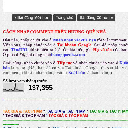
« Bài đăng Mới hơn
Trang chủ
Bài đăng Cũ hơn »
CÁCH NHẬP COMMENT TRÊN HƯƠNG QUÊ NHÀ
Đầu tiên, nhấp chuột vào ô
Nhập nhận xét của bạn
rồi viết comment
Viết xong, nhấp chuột vào ô
Tài khoản Google
.
Sau đó nhấp chuộ
vào
Tên/URL
thì sẽ hiện ra 2 ô. Ô phía trên, ghi
Họ và tên
của bạn
Ô phía dưới, ghi dòng chữ:
huongquenha.com
Cuối cùng, nhấp chuột vào ô
Tiếp tục
và nhấp chuột tiếp vào ô
Xuấ
bản
là xong.
(Nếu bạn đã có sẵn Tài khoản Google, thì sau khi viế
comment, chỉ cần nhấp chuột vào ô
Xuất bản
là thành công
)
Số lượt xem tháng trước
137,355
-------------------------------------------------------------------------
TÁC GIẢ & TÁC PHẨM
*
TÁC GIẢ & TÁC PHẨM
*
TÁC GIẢ & TÁC PHẨ
*
TÁC GIẢ & TÁC PHẨM
*
TÁC GIẢ & TÁC PHẨM
-----------------------------------
-------------------------------------------------------------------------------------------------------------
--------------