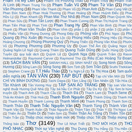
Phạm Thị Mỹ Liên
(30)
Phạm Thị Phương Thảo
(3)
Phạm Thuý
(6)
Phạm Trầ
Phạm Tuấn Vũ
(29)
Phạm Tử Văn
(21)
Ái Linh
(4)
Phạ
Phạm Trung Tín
(2)
Văn Phương
(16)
Phan Anh
(12)
Phạm Văn Thạnh
(1)
Phạm Vũ
(1)
Phan Cung Việt
(1
Phan Đức Nam
(1)
Phan Hoài Thương
(1)
Phan Hoàng
(2)
Phan Huỳnh Điểu
(1)
Pha
Phan Mai Thư Nhã
(6)
Phan Nam
(20)
Hữu Lý
(1)
Phan Khanh
(2)
Phan Quỳnh Nh
Phan Tấn Lược
(6)
(1)
Phan Sửu
(1)
Phan Thanh Cương
(2)
Phan Thị Huỳnh Trang
(2
Phan Trang Hy
(25)
Phan Tiên Phát
(1)
Phan Tình
(1)
Phan Văn Bình
(1)
Phan Vă
Phan Văn Thuần
(3)
Thạnh
(1)
Phan Vĩnh
(1)
phần 1
(1)
phần 2
(1)
phần 3
(1)
phần 
Phỏng vấn
(7)
Ph
(1)
Phiêu Vân
(1)
Phong Dương
(2)
Phong Điệp
(1)
Phú Ngọc
(1)
Quang
(3)
Phú Xuân
(8)
Phùng Hiếu
(10)
Phùng Gia Lộc
(1)
Phùng Hiệu
(1)
Phùn
Phùng Phương Quý
(7)
Hoàng Chương
(1)
Phụng Thiên
(1)
Phùng Văn Khai
(1)
Phướ
Phương Phương
(10)
Phương Uy
(5)
Vũ
(1)
Quan Thế Âm
(1)
Quảng Ngọc
(1
Quang Tuấn Dũng
(9)
Quảng Ngôn Lê Ngữ
(1)
Quang Thám
(1)
Quốc Hùng
(2)
Quố
Quỳnh Nga
(16)
Tuyên
(1)
quy luật dịch
(1)
Quỳnh Lệ
(1)
Quỳnh Trâm
(1)
Raso
Rêu (Cao Hoàng Từ Đoan
Helmandollar
(1)
Raymond Carver
(1)
Raymond Thư
(1)
SÁCH BẠN VĂN
(71)
(13)
Song Ninh
(11)
Sôn
SARAH HALL
(1)
SINH NHẬT
(1)
Hương
(11)
Sông Song
(8)
Sơn Trần
(15)
Sông Lam
(1)
Sơn Tịnh
(2)
Sruthi Thekkia
T.T.Hiếu Thảo
(22)
Tạ Thị Hoa
(14)
Tam quố
(1)
Stephen Crane
(1)
Tạ Nghi Lễ
(1)
TẢN VĂN
(230)
TẠP BÚT
(624)
diễn nghĩa
(4)
TẠ
Tạp chí Văn Mới
(1)
CHÍ VN BÌNH DƯƠNG
(11)
Tashi Dawa
(1)
Tâm Lãng
(1)
Tâm Nhiên
(2)
Tấn Hòa
(1
TẬP SAN ÁO TRẮNG
(39)
Tần Khánh
(4)
Tân Vương Huy
(1)
Tập san Văn họ
nghệ thuật Hương Quê Nhà
(1)
Tây bá hầu Cơ Phát
(1)
Tây Du Ký
(1)
Tây Sơn bi hùn
Thạch Đà
(7)
Thạch Sene
(5
truyện
(2)
Thạch Anh
(2)
Thạch Cầu
(1)
Thạch Lam
(1)
Thanh Bình Nguyên
(27)
Thái An Khánh
(2)
Thái Hoà
(1)
Thành Dũng
(1)
Thanh Hả
Thanh Minh
(4)
(1)
Thanh Huyền
(2)
Thanh Lương
(2)
Thanh Phong
(1)
Thanh Sơn
(1
Thanh Trắc Nguyễn Văn
(42)
Thanh Thảo
(3)
Thanh Tùng
(7)
Thành Văn
(3
Thạnh Văn
(1)
Thanh Xuân
(2)
Thảo Nguyễn
(1)
Thâm Tâm
(1)
Thần Y
(1)
Thi Ngọc La
Thiên Di
(5)
Thiên Thần Áo Trắng
(7)
Thiên Tôn
(10
(1)
Thiên Ân
(1)
Thiên Sơn
(1)
Thiệp chúc mừng năm mới
(4)
Thiệp chúc Tết
(3)
Thiệp mừng
(3
Thiên Trần
(1)
Thơ
(3149)
TH
THƠ MỜI HOẠ
(7)
Thông báo
(1)
Thơ Lê Nhựt Triết
(1)
PHỔ NHẠC
(106)
Thời sự Văn nghệ
(6)
Thu Dung
(3)
Thu Hằng
(1)
Thu Hiền
(1