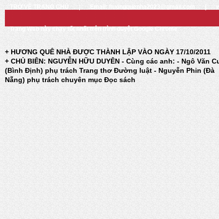
TRỞ VỀ TRANG CHỦ
|
Email: huongquenha2023@gmail.com
|
Trang Web này chạy tốt nhất trên trình duyệt Google Chrome
+ HƯƠNG QUÊ NHÀ ĐƯỢC THÀNH LẬP VÀO NGÀY 17/10/2011
+ CHỦ BIÊN: NGUYỄN HỮU DUYÊN - Cùng các anh: - Ngô Văn C
(Bình Định) phụ trách Trang thơ Đường luật - Nguyễn Phin (Đà
Nẵng) phụ trách chuyên mục Đọc sách