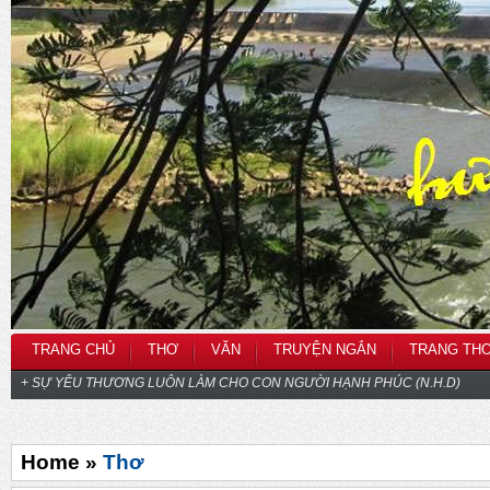
TRANG CHỦ
THƠ
VĂN
TRUYỆN NGẮN
TRANG TH
+ SỰ YÊU THƯƠNG LUÔN LÀM CHO CON NGƯỜI HẠNH PHÚC (N.H.D)
Home »
Thơ