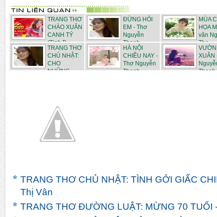
TRANG THƠ
ĐỪNG HỎI
MÙA 
CHÀO XUÂN
EM - Thơ
HỌA MI
CANH TÝ
Nguyễn
văn N
(Tịnh B...
Thanh
Tha...
TRANG THƠ
HÀ NỘI
VƯỜN
Huyề...
CHỦ NHẬT:
CHIỀU NAY -
XUÂN 
CHO
Thơ Nguyễn
Nguyễ
NHỮNG
Thanh...
Thanh
NGÀY ...
Huyền
TRANG THƠ CHỦ NHẬT: TÌNH GỞI GIẤC CHI
Thị Vân
TRANG THƠ ĐƯỜNG LUẬT: MỪNG 70 TUỔI -