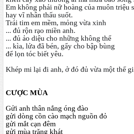
Em không phải nữ hoàng của muôn triệu 
hay vĩ nhân thấu suốt.
Trái tim em mềm, mỏng vừa xinh
... đủ rộn rạo miền anh.
... đủ ảo diệu cho những không thể
... kìa, lửa đã bén, gẩy cho bập bùng
để lọn tóc biết yêu.
K
hép mi lại đi anh, ở đó đủ vừa một thế gi
CƯỢC MÙA
Gửi anh thân nắng óng đào
gửi dòng cồn cào mạch nguồn đỏ
gửi mắt cạn đêm
gửi mùa trăng khát