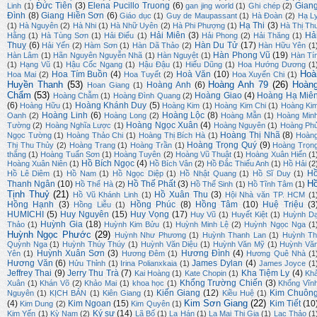
Đức Tiên
(3)
Elena Pucillo Truong
(6)
Gian
Linh
(1)
gan jing world
(1)
Ghi chép
(2)
Đình
(8)
Giang Hiền Sơn
(6)
Giáo dục
(1)
Guy de Maupassant
(1)
Hà Đoàn
(2)
Hạ L
Hạ Thi
(3)
(1)
Hà Nguyên
(2)
Hà Nhi
(1)
Hà Nhữ Uyên
(2)
Hà Phi Phượng
(1)
Hà Thị Th
Hải Miên
(3)
Hả
Hằng
(1)
Hà Tùng Sơn
(1)
Hải Điểu
(1)
Hải Phong
(2)
Hải Thăng
(1)
Thuỵ
(6)
Hàn Du Tử
(17)
Hải Yến
(2)
Hàm Sơn
(1)
Hàn Dã Thảo
(2)
Hàn Hữu Yên
(1
Hàn Phong Vũ
(19)
Hàn Lâm
(1)
Hãn Nguyên Nguyễn Nhã
(1)
Hàn Nguyệt
(1)
Hàn Tí
(1)
Hạng Vũ
(1)
Hậu Cốc Ngang
(1)
Hậu Đậu
(1)
Hiếu Dũng
(1)
Hoa Hướng Dương
(1
Hoà
Hoa Tím Buồn
(4)
Hoà Văn
(10)
Hoa Mai
(2)
Hoa Tuyết
(2)
Hoa Xuyến Chi
(1)
Huyền Thanh
(53)
Hoàng Anh 79
(26)
Hoàn
Hoàng Anh
(6)
Hoan Giang
(1)
Chẩm
(53)
Hoàng Giao
(4)
Hoàng Hạ Miê
Hoàng Chẫm
(1)
Hoàng Đình Quang
(2)
(6)
Hoàng Khánh Duy
(5)
Hoàng Hữu
(1)
Hoàng Kim
(1)
Hoàng Kim Chi
(1)
Hoàng Ki
Hoàng Linh
(6)
Hoàng Lộc
(8)
Oanh
(2)
Hoàng Long
(2)
Hoàng Mẫn
(1)
Hoàng Min
Hoàng Ngọc Xuân
(4)
Tường
(2)
Hoàng Nghĩa Lược
(1)
Hoàng Nguyên
(1)
Hoàng Ph
Hoàng Thị Nhã
(8)
Ngọc Tường
(1)
Hoàng Thảo Chi
(1)
Hoàng Thị Bích Hà
(1)
Hoàn
Hoàng Trọng Quý
(9)
Thị Thu Thủy
(2)
Hoàng Trang
(1)
Hoàng Trần
(1)
Hoàng Trọn
thắng
(1)
Hoàng Tuấn Sơn
(1)
Hoàng Tuyên
(2)
Hoàng Vũ Thuật
(1)
Hoàng Xuân Hiến
(1
Hồ Bích Ngọc
(4)
Hoàng Xuân Niên
(1)
Hồ Bích Vân
(2)
Hồ Đắc Thiếu Anh
(1)
Hồ Hải
(2
H
Hồ Lê Diêm
(1)
Hồ Nam
(1)
Hồ Ngọc Diệp
(1)
Hồ Nhật Quang
(1)
Hồ Sĩ Duy
(1)
H
Thanh Ngân
(10)
Hồ Thế Phất
(3)
Hồ Thế Hà
(2)
Hồ Thế Sinh
(1)
Hồ Tĩnh Tâm
(1)
Tịnh Thuỷ
(21)
Hồ Xuân Thu
(3)
Hồ Vũ Khánh Linh
(1)
Hội Nhà văn TP. HCM
(1
Hồng Hạnh
(3)
Hồng Phúc
(8)
Hồng Tâm
(10)
Huệ Triệu
(3
Hồng Liễu
(1)
HUMICHI
(5)
Huy Nguyên
(15)
Huy Vọng
(17)
Huy Vũ
(1)
Huyết Kiệt
(1)
Huỳnh D
Huỳnh Gia
(18)
Thảo
(1)
Huỳnh Kim Bửu
(1)
Huỳnh Minh Lệ
(2)
Huỳnh Ngọc Nga
(1
Huỳnh Ngọc Phước
(29)
Huỳnh Như Phương
(1)
Huỳnh Thanh Lan
(1)
Huỳnh Th
Quỳnh Nga
(1)
Huỳnh Thúy Thúy
(1)
Huỳnh Văn Diệu
(1)
Huỳnh Văn Mỹ
(1)
Huỳnh Vă
Huỳnh Xuân Sơn
(3)
Hương Đình
(4)
Yên
(1)
Hương Đêm
(1)
Hương Quê Nhà
(1
Hương Văn
(6)
James Dylan
(4)
Hửu Thỉnh
(1)
Irina Polianxkaia
(1)
James Joyce
(1
Jeffrey Thai
(9)
Jerry Thu Trà
(7)
Kha Tiệm Ly
(4)
Kai Hoàng
(1)
Kate Chopin
(1)
Kh
Khổng Trường Chiến
(3)
Xuân
(1)
Khán Võ
(2)
Khảo Mai
(1)
khoa học
(1)
Khổng Vĩn
Kiến Giang
(12)
Kim Chuôn
Nguyên
(1)
KỊCH BẢN
(1)
Kiên Giang
(1)
Kiều Huệ
(1)
Kim Sơn Giang
(22)
(4)
Kim Ngoan
(15)
Kim Tiết
(10
Kim Dung
(2)
Kim Quyên
(1)
Ký sự
(14)
Kim Yến
(1)
Kỳ Nam
(2)
Lã Bố
(1)
La Hán
(1)
La Mai Thi Gia
(1)
Lạc Thảo
(1