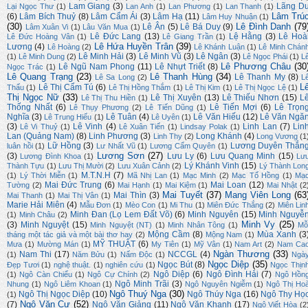
Lam Giang
(3)
Lãng D
Lại Ngọc Thư
(1)
Lan Anh
(1)
Lan Phương
(1)
Lan Thanh
(1)
Lâm Trú
(6)
Lâm Bích Thuỷ
(8)
Lâm Cẩm Ái
(3)
Lâm Hạ
(11)
Lâm Huy Nhuận
(1)
(30)
Lê Đình Danh
(79
Lê Ân
(5)
Lê Bá Duy
(9)
Lâm Xuân Vi
(1)
Lâu Văn Mua
(1)
Lê Đức Lang
(13)
Lệ Hằng
(3)
Lê Hoà
Lê Đức Hoàng Vân
(1)
Lê Giang Trần
(1)
Lê Hứa Huyền Trân
(39)
Lương
(4)
Lê Hoàng
(2)
Lê Khánh Luận
(1)
Lê Minh Chán
Lê Minh Hải
(3)
Lê Minh Vũ
(3)
Lê Ngân
(3)
(1)
Lê Minh Dung
(2)
Lê Ngọc Phái
(1)
L
Lê Phương Châu
(30
Lê Ngũ Nam Phong
(11)
Lê Nhựt Triết
(8)
Ngọc Trác
(1)
Lê Quang Trạng
(23)
Lê Thanh Hùng
(34)
Lê Thanh My
(8)
Lê Sa Long
(2)
L
L
Lê Thị Cẩm Tú
(6)
Thấu
(1)
Lê Thị Hồng Thắm
(1)
Lê Thị Kim
(1)
Lê Thị Ngọc Lệ
(1)
Thị Ngọc Nữ
(33)
Lê Thị Xuyên
(13)
Lê Thiếu Nhơn
(15)
L
Lê Thị Thu Hiền
(1)
Thống Nhất
(6)
Lê Tiến Mợi
(6)
Lê Trọn
Lê Thụy Phương
(2)
Lê Tiến Dũng
(1)
Nghĩa
(3)
Lê Tuân
(4)
Lê Văn Hiếu
(12)
Lê Văn Ngă
Lê Trung Hiếu
(1)
Lê Uyên
(1)
(3)
Lê Vinh
(4)
Linh Lan
(7)
Lin
Lê Vi Thuỷ
(1)
Lê Xuân Tiến
(1)
Lindsay Polak
(1)
Lan (Quảng Nam)
(8)
Linh Phương
(3)
Long Khánh
(4)
Linh Thy
(2)
Long Vương
(1
Lữ Hồng
(3)
Lương Duyên Thắn
luân hồi
(1)
Lư Nhất Vũ
(1)
Lương Cẩm Quyên
(1)
Lương Sơn
(27)
(3)
Lưu Ly
(6)
Lưu Quang Minh
(15)
Lương Đình Khoa
(1)
Lư
Lý Khánh Vinh
(15)
Thành Tựu
(1)
Lưu Thị Mười
(2)
Lưu Xuân Cảnh
(2)
Lý Thành Lon
M.T.N.H
(7)
(1)
Lý Thời Miễn
(1)
Mã Nhị Lan
(1)
Mạc Minh
(2)
Mạc Tố Hồng
(1)
Mạ
Mai Đức Trung
(6)
Mai Loan
(12)
Tường
(2)
Mai Hạnh
(1)
Mai Kiệm
(1)
Mai Nhật
(2
Mai Tuyết
(37)
Mang Viên Long
(63
Mai Thìn
(3)
Mai Thanh
(1)
Mai Thị Vân
(1)
Marie Hải Miên
(4)
Mẫu Đơn
(1)
Mèo Con
(1)
Mi Thu
(1)
Miên Đức Thắng
(2)
Miên Lin
Minh Đan (Lọ Lem Đất Võ)
(6)
Minh Nguyên
(15)
Minh Nguyễ
(1)
Minh Châu
(2)
Minh Vy
(25)
(3)
Minh Nguyệt
(15)
Minh Nguyệt (NT)
(1)
Minh Nhân Tông
(1)
Mỗ
Mộng Cầm
(8)
Mùa Xanh
(3
tháng một tác giả và một bài thơ hay
(2)
Mộng Nam
(1)
MỸ THUẬT
(6)
Mưa
(1)
Mường Mán
(1)
My Tiên
(1)
Mỹ Vân
(1)
Nam Art
(2)
Nam Ca
Ngàn Thương
(33)
Nam Thi
(17)
NCCGL
(4)
(1)
Năm Bửu
(1)
Nấm Độc
(1)
Ngà
Ngọc Diệp
(35)
Ngọc Bút
(8)
Đẹp Tươi
(1)
nghệ thuật.
(1)
nghiên cứu
(1)
Ngọc Thịn
Ngô Diệp
(6)
Ngô Đình Hải
(7)
(1)
Ngô Càn Chiểu
(1)
Ngô Cự Chính
(2)
Ngô Hồn
Ngô Minh Trãi
(3)
Nhung
(1)
Ngô Liêm Khoan
(1)
Ngô Nguyên Ngiễm
(1)
Ngô Thị Ho
Ngô Thuý Nga
(30)
Ngô Thị Ngọc Diệp
(10)
Ngô Thúy Nga
(16)
Ngô Thy Họ
(1)
Ngô Văn Cư
(52)
(7)
Ngô Văn Giảng
(11)
Ngô Văn Khanh
(17)
Ngô Viết Hòa
(2