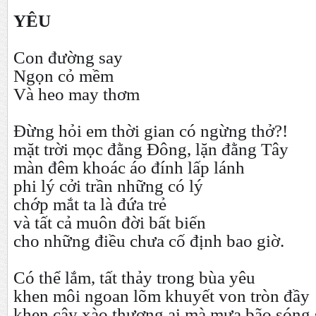
YÊU
Con đường say
Ngọn cỏ mềm
Và heo may thơm
Đ
ừng hỏi em thời gian có ngừng thở?!
mặt trời mọc đằng Đông, lặn đằng Tây
màn đêm khoác áo đính lấp lánh
phi lý cởi trần những có lý
chớp mắt ta là đứa trẻ
và tất cả muôn đời bất biến
cho những điều chưa cố định bao giờ.
C
ó thể lắm, tất thảy trong bùa yêu
khen môi ngoan lõm khuyết von tròn đầy
khen cây xào thương ai mà mưa bão sóng 