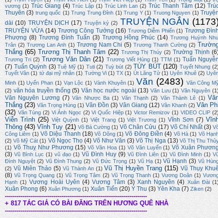
Trúc Giang
(4)
Trúc Thanh Tâm
(12)
Trú
vương
(1)
Trúc Lập
(1)
Trúc Linh Lan
(2)
Thuyên
(3)
Truyệ
trung quốc
(1)
Trung Trung Đỉnh
(1)
Trung Y
(1)
Truong Nguyen
(1)
TRUYỆN NGẮN
(1173
dài
(10)
TRUYỆN DỊCH
(17)
Truyện ký
(2)
TRUYỆN VỪA
(14)
Trương Công Tưởng
(16)
Trương Đìn
Trương Diễm Phiến
(1)
Phượng
(8)
Trương Đình Tuấn
(3)
Trương Hồng Phúc
(14)
Trương Huỳnh Nh
Trườn
Trương Nam Chi
(5)
Trân
(2)
Trương Lan Anh
(1)
Trương Thanh Cường
(2)
Thắng
(65)
Trương Thị Thanh Tâm
(22)
Trường Thịnh
(6
Trương Thị Thúy
(2)
Trương Văn Dân
(21)
Tuấn Nguyễ
Trương Tri
(2)
Trương Viết Hùng
(1)
TTM
(1)
TÙY BÚT
(120)
(7)
Tuấn Quỳnh
(3)
Tuệ Mỹ
(1)
Tuti
(2)
Tuỳ bút
(2)
Tuyết Nhung
(2
Tuyết Vân
(1)
tứ đại mỹ nhân
(1)
Tường Vi
(1)
TX
(1)
Út Lãng Tử
(1)
Uyên Khuê
(2)
Uyê
Văn
(2483)
Minh
(1)
Uyển Phan
(1)
Vạn Lộc
(1)
Vành Khuyên
(1)
Văn Công M
văn hóa truyền thống
(5)
Văn học nước ngoài
(13)
(2)
Văn Lưu
(1)
Văn Nguyên
(1
Vă
Văn Nguyên Lương
(7)
Văn Nhược Ba
(1)
Văn Thạnh
(2)
Văn Thành Lê
(1)
Thắng
(23)
Vân Ph
Vân Đồn
(3)
Vân Giang
(12)
Văn Trọng Hùng
(1)
Vân Khanh
(2)
(32)
Vân Tùng
(2)
Vi Ánh Ngọc
(2)
Vi Quốc Hiệp
(1)
Victor Remizov
(1)
VIDEO CLIP
(2
Viễn Trình
(25)
Vĩn
Vĩnh Sơn
(7)
Việt Quỳnh
(1)
Việt Trang
(1)
Việt Trương
(1)
Thông
(43)
Vĩnh Tuy
(21)
Võ Chân Cửu
(17)
Võ Chí Nhất
(3)
Võ Bá Cường
(1)
V
Võ Diệu Thanh
(18)
Võ Đông Điền
(4)
Công Liêm
(1)
Võ Dõng
(1)
Võ Hà
(1)
Võ Hạn
Võ Ngọc Thọ
(4)
Võ Như Văn
(3)
Võ Thị Nga
(13)
(2)
Võ Mỹ Cát
(1)
Võ Thị Thu Thủ
Võ Thuỵ Như Phương
(15)
Võ Xuân Phươn
(1)
Võ Văn Hoa
(1)
Võ Văn Luyến
(1)
(3)
Vũ Đình Huy
(9)
Vũ Bình Lục
(1)
vũ đạo
(1)
Vũ Đình Liên
(1)
Vũ Đình Minh
(1)
V
Vũ Hạnh
(3)
Đình Nguyệt
(2)
Vũ Đình Thung
(2)
Vũ Đức Trọng
(1)
Vũ Hạ
(1)
Vũ Hùn
Vũ Thị Huyền Trang
(115)
Vũ Miên Thảo
(5)
Vũ Thụy Khu
(2)
Vũ Thành An
(1)
(8)
Vũ Trọng Quang
(1)
Vũ Trọng Tâm
(2)
Vũ Trọng Thanh
(1)
Vương Doãn
(1)
Vươn
Vương Hoài Uyên
(4)
Vương Tâm
(3)
Xanh Nguyên
(4)
Hạnh
(1)
Xuân Đài
(1
Xuân Phong
(6)
Xuân Tiến
(20)
Ý Thu
(3)
Yên Kha
(7)
Xuân Phương
(1)
Ziken
(2)
-------------------------------------------------------------------------
+ 817 TÁC GIẢ CÓ BÀI ĐĂNG TRÊN HƯƠNG QUÊ NHÀ
-------------------------------------------------------------------------