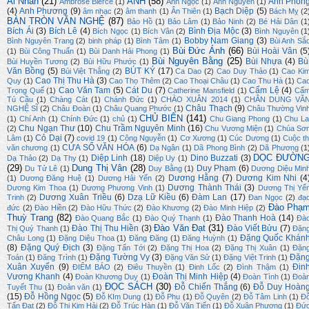
Ái Nhân
(21)
ẢNH
(58)
Anh Phon
Ambrose Bierce
(1)
Anh Ngọc
(1)
Anh Nguyên
(1)
(4)
Anh Phương
(9)
Bạch Diệp
(5)
âm nhạc
(2)
âm thanh
(1)
Ân Thiên
(1)
Bách Mỵ
(2
BÀN TRÒN VĂN NGHỆ
(87)
Bảo Hồ
(1)
Bảo Lâm
(1)
Bảo Ninh
(2)
Bé Hải Dân
(1
Bích Ái
(3)
Bích Lê
(4)
Bình Địa Mộc
(3)
Bích Ngọc
(1)
Bích Vân
(2)
Bình Nguyên
(1
Bobby Nam Giang
(3)
Bình Nguyên Trang
(2)
binh pháp
(1)
Bình Tâm
(1)
Bùi Anh Sắ
Bùi Đức Ánh
(66)
Bùi Hoài Vân
(5
(1)
Bùi Công Thuấn
(1)
Bùi Danh Hải Phong
(1)
Bùi Nguyên Bằng
(25)
Bùi Nhựa
(4)
Bù
Bùi Huyền Tương
(2)
Bùi Hữu Phước
(1)
Văn Bồng
(5)
BÚT KÝ
(17)
Bùi Việt Thắng
(2)
Ca Dao
(2)
Cao Duy Thảo
(1)
Cao Ki
Cao Thị Thu Hà
(3)
Quy
(1)
Cao Thọ Thêm
(2)
Cao Thoại Châu
(1)
Cao Thu Hà
(1)
Ca
Cao Văn Tam
(5)
Cát Du
(7)
Cẩm Lệ
(4)
Trọng Quế
(1)
Catherine Mansfield
(1)
Cẩ
Tú Cầu
(1)
Chàng Cát
(1)
Chánh Đức
(1)
CHÀO XUÂN 2014
(1)
CHÂN DUNG VĂ
Châu Thạch
(9)
NGHỆ SĨ
(2)
Châu Đoàn
(1)
Châu Quang Phước
(1)
Châu Thường Vin
CHỦ BIÊN
(141)
(1)
Chí Anh
(1)
Chính Đức
(1)
chủ
(1)
Chu Giang Phong
(1)
Chu La
Chu Ngạn Thư
(10)
Chu Trầm Nguyên Minh
(16)
(2)
Chu Vương Miện
(1)
Chúa Sơ
Cỏ Dại
(7)
Lâm
(1)
covid 19
(1)
Công Nguyễn
(1)
Cơ Xương
(1)
Cúc Dương
(1)
Cuộc th
CỬA SỔ VĂN HÓA
(6)
văn chương
(1)
Dạ Ngân
(1)
Dã Phong Bình
(2)
Dã Phương
(1
DỌC ĐƯỜN
Diệp Linh
(18)
Dino Buzzati
(3)
Dạ Thảo
(2)
Dạ Thy
(1)
Diệp Uy
(1)
(29)
Dung Thị Vân
(28)
Duy Phạm
(6)
Du Tử Lê
(1)
Duy Bằng
(1)
Dương Diệu Min
Dương Hằng
(7)
Dương Kim Nhi
(4
(1)
Dương Đăng Huệ
(1)
Dương Hải Yến
(2)
Dương Thành Thái
(3)
Dương Kim Thoa
(1)
Dương Phương Vinh
(1)
Dương Thị Yế
Dương Xuân Triều
(6)
Dzạ Lữ Kiều
(6)
Đàm Lan
(17)
Trinh
(2)
Đan Ngọc
(2)
đạ
Đào Phạ
đức
(2)
Đào Hiền
(2)
Đào Hữu Thức
(2)
Đào Khương
(2)
Đào Minh Hiệp
(2)
Thuỳ Trang
(82)
Đào Thanh Hoà
(14)
Đào Quang Bắc
(1)
Đào Quý Thạnh
(1)
Đà
Đào Văn Đạt
(31)
Đào Thị Thu Hiền
(3)
Đào Viết Bửu
(7)
Thị Quý Thanh
(1)
Đặn
Đặng Quốc Khán
Châu Long
(1)
Đặng Diệu Thoa
(1)
Đăng Đăng
(1)
Đăng Huỳnh
(1)
(8)
Đặng Quý Địch
(3)
Đặng Tấn Tới
(2)
Đặng Thị Hoa
(2)
Đặng Thị Xuân
(1)
Đặn
Đặng Tường Vy
(3)
Đặn
Toán
(1)
Đăng Trình
(1)
Đặng Văn Sử
(1)
Đặng Việt Trinh
(1)
Xuân Xuyến
(9)
Đin
ĐIỂM BÁO
(2)
Điêu Thuyền
(1)
Đinh Lốc
(2)
Đình Thậm
(1)
Vương Khanh
(4)
Đoàn Thị Minh Hiệp
(4)
Đoàn Khương Duy
(1)
Đoàn Tình
(1)
Đoà
ĐỌC SÁCH
(30)
Đỗ Chiến Thắng
(6)
Đỗ Duy Hoàn
Tuyết Thu
(1)
Đoản văn
(1)
(15)
Đỗ Hồng Ngọc
(5)
Đỗ KIm Dung
(1)
Đỗ Phu
(1)
Đỗ Quyên
(2)
Đỗ Tâm Linh
(1)
Đ
Tấn Đạt
(2)
Đỗ Thị Kim Hải
(2)
Đỗ Trúc Hàn
(1)
Đỗ Văn Tiến
(1)
Đỗ Xuân Phương
(1)
Đứ