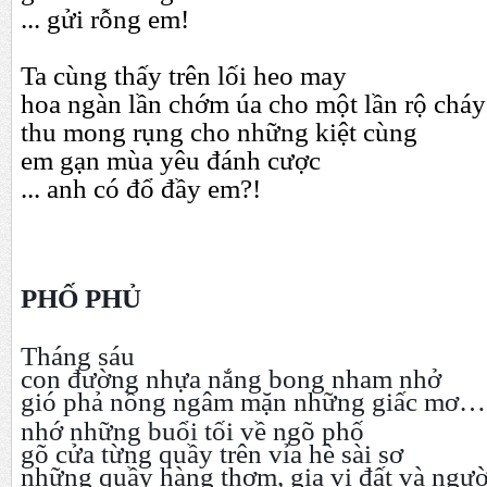
... gửi rỗng em!
Ta cùng thấy trên lối heo may
hoa ngàn lần chớm úa cho một lần rộ cháy
thu mong rụng cho những kiệt cùng
em gạn mùa yêu đánh cược
... anh có đổ đầy em?!
PHỐ PHỦ
Tháng sáu
con đường nhựa nắng bong nham nhở
gió phả nồng ngâm mặn những giấc mơ…
nhớ những buổi tối về ngõ phố
gõ cửa từng quầy trên vỉa hè sài sơ
những quầy hàng thơm, gia vị đất và ngườ