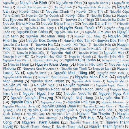
Nguyễn An Bình
(70)
Nguyễn An Đình
(4)
Nguyễn
(1)
Nguyễn Ánh 9
(1)
Nguyễn B
Nguyê
Nhân
(1)
Nguyễn Bích Sao Linh
(1)
Nguyễn Bình
(1)
Nguyễn Bính Hồng Cầu
(2)
Cẩn
(26)
Nguyễn Chinh
(4)
Nguyễn Châu
(2)
Nguyễn Công Thụ
(2)
Nguyễn Côn
Nguyễ
Tùng Chinh
(1)
Nguyễn Cử Tú Quỳnh
(2)
Nguyên Diệp
(1)
Nguyễn Dũng
(1)
Duy Khương
(6)
Nguyễn Duy Thịnh
(3)
Nguyễn Duy Phương
(1)
Nguyễn Đại Duẩn
(2
Nguyễn Đặng Mừng
(3)
Nguyễn Đăng Thanh
(20)
Nguyễn Đăng Trình
(4)
Nguyễ
Nguyễn Đoan Tuyết
(25)
Đình Bảng
(1)
Nguyễn Đình Trọng
(1)
Nguyễn Đồng Bộ
Nguyễn Đức Chính
(5)
Nguyễ
Thảo
(1)
Nguyễn Đức Cơ
(1)
Nguyễn Đức Mậu
(2)
Nguyễn Đứ
Đức Minh
(6)
Nguyễn Đức Minh Hùng
(10)
Nguyễn Đức Nhân
(1)
Phú Thọ
(26)
Nguyễn Đức Quyền
(4)
Nguyễn Đức Tấn
(6)
Nguyễn Đức Tình
(4
Nguyên Hạ
(11)
Nguyễ
Nguyễn Gia Long
(1)
Nguyễn Hải Thảo
(2)
Nguyễn Hậu
(2)
Hiếu
(8)
Nguyễn Hiếu Học
(2)
Nguyễn Hòa Hiệp
(2)
Nguyễn Hoài Ân
(1)
Nguyễn Hoàn
Nguyễn Huệ
(3)
Nguyễn Huy
(3
Thức
(2)
Nguyễn Hồng Diệu
(1)
Nguyên Hùng
(1)
Nguyễn Huy (HD)
(1)
Nguyễn Huy Khôi
(1)
Nguyễn Huỳnh
(1)
Nguyễn Hữu Minh
(1
Nguyễn Hữu Thuần
(4)
Nguyễn Hữu Phú
(1)
Nguyễn Hữu Quý
(2)
Nguyễn Hữu Trun
Nguyễn Khoa Đăng
(51)
Nguyễn Kiề
(2)
Nguyễn Khiêm
(1)
Nguyễn Kiều Lam
(2)
Phương
(3)
Nguyễn Kim Hương
(7)
Nguyễ
Nguyễn Kim Thịnh
(1)
Nguyễn Lam
(2)
Nguyễn Minh Dũng
(46)
Lương Vỵ
(4)
Nguyên Minh
(1)
Nguyễn Minh Hoà
(1
Nguyễn Minh Phúc
(47)
Nguyễ
Nguyễn Minh Khiêm
(1)
Nguyễn Minh Nguyệt
(1)
Minh Quang
(5)
Nguyễn Minh Thuận
(9)
Nguyễn Minh Toàn
(1)
Nguyễn Mỳ
(1
Nguyễn Mỹ Nữ
(3)
Nguyễn Nga
(14)
Nguyễn Nghiêm
(3)
Nguyễn Ngọc Dũng
(1
Nguyễn Ngọc Hà
(4)
Nguyễn Ngọc Hưng
(6)
Nguyễn Ngọc Đặng
(1)
Nguyễn Ngọ
Nguyễn Ngọc Thơ
(31)
Nguyễn Nguy An
Nguyễn Ngọc Tư
(5)
Minh Anh
(1)
(21)
Nguyễn Nguyên Phượng
(69)
Nguyễn Nhật Hùng
(4)
Nguyễn Như Tuấ
Nguyễn Phin
(30)
(14)
Nguyễn Phú Yên
(8)
Nguyên Phong
(1)
Nguyễn Phượng
(2
Nguyễn Quang Quân
(8)
Nguyễn Phương Dung
(2)
Nguyễn Quang Tâm
(2)
Nguyễ
Quang Tuấn
(1)
Nguyễn Quân
(2)
Nguyễn Quốc Ái
(1)
Nguyễn Quốc Bảo
(1)
Nguyễ
Nguyễn Tấn Thuyên
(3)
Nguyễ
Quốc Đông
(1)
Nguyễn Quy
(2)
Nguyên Tâm
(1)
Nguyễn Thái Huy
(35)
Nguyễn Thàn
Thái An
(3)
Nguyễn Thái Dương
(6)
Công
(48)
Nguyễn Thành Giang
(22)
Nguyễn Than
Nguyễn Thanh Hải
(1)
Huyền
(8)
Nguyễn Thành Nhân
(18
Nguyễn Thanh Mừng
(1)
Nguyễn Thánh Ngã
(1)