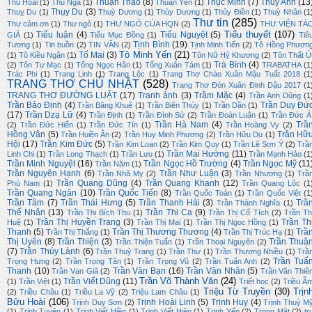
Thuận Thảo
(8)
Thục Minh
(7)
Thuỳ Anh
(13
Thu Hoài
(1)
Thu Nga
(1)
Thuận Yến
(1)
Thụy Du
(3)
Thuỵ Du
(1)
Thuỳ Dương
(1)
Thùy Dương
(1)
Thủy Điền
(1)
Thuỳ Nhân
(1
Thư tin
(285)
Thư cảm ơn
(1)
Thư ngỏ
(1)
THƯ NGỎ CỦA HQN
(2)
THƯ VIỆN TÁ
Tiểu thuyết
(107)
Tiểu luận
(4)
Tiểu Nguyệt
(5)
GIẢ
(1)
Tiểu Mục Đồng
(1)
Tiê
Tịnh Bình
(19)
Tương
(1)
Tin buồn
(2)
TIN VĂN
(2)
Tịnh Minh Tiến
(2)
Tô Hồng Phươn
Tô Minh Yến
(21)
Tố Mai
(3)
(1)
Tô Kiều Ngân
(1)
Tôn Nữ Hỷ Khương
(2)
Tôn Thất Ú
Trà Bình
(4)
(2)
Tôn Tư Mạc
(1)
Tống Ngọc Hân
(1)
Tống Xuân Tám
(1)
TRABATHA
(1
Trác Phi
(1)
Trang Linh
(1)
Trang Lộc
(1)
Trang Thơ Chào Xuân Mậu Tuất 2018
(1
TRANG THƠ CHỦ NHẬT
(528)
Trang Thơ Đón Xuân Đinh Dậu 2017
(1
TRANG THƠ ĐƯỜNG LUẬT
(17)
Tranh ảnh
(3)
Trầm Mặc
(4)
Trần Anh Dũng
(1
Trần Bảo Định
(4)
Trần Duy Đứ
Trần Băng Khuê
(1)
Trần Biên Thùy
(1)
Trần Dần
(1)
(17)
Trần Dzạ Lữ
(4)
Trần Định
(1)
Trần Đình Sử
(2)
Trần Đoàn Luận
(1)
Trần Đức Á
Trần Hà Nam
(4)
Trầ
(2)
Trần Đức Hiển
(1)
Trần Đức Tín
(1)
Trần Hoàng Vy
(2)
Hồng Vân
(5)
Trần Hữ
Trần Huiền Ân
(2)
Trần Huy Minh Phương
(2)
Trần Hữu Du
(1)
Hội
(17)
Trần Kim Đức
(5)
Trần Kim Loan
(2)
Trần Kim Quy
(1)
Trần Lê Sơn Ý
(2)
Trầ
Trần Mai Hường
(11)
Linh Chi
(1)
Trần Long Thạch
(1)
Trần Lưu
(1)
Trần Mạnh Hảo
(1
Trần Minh Nguyệt
(16)
Trần Ngọc Hồ Trường
(4)
Trần Ngọc Mỹ
(11
Trần Năm
(1)
Trần Nguyên Hạnh
(6)
Trần Như Luận
(3)
Trần Nhã My
(2)
Trần Nhương
(1)
Trầ
Trần Quang Dũng
(4)
Trần Quang Khanh
(12)
Phù Nam
(1)
Trần Quang Lộc
(1
Trần Quang Ngân
(10)
Trần Quốc Tiến
(8)
Trần Quốc Toàn
(1)
Trần Quốc Việt
(1
Trần Tâm
(7)
Trần Thái Hưng
(5)
Trần Thanh Hải
(3)
Trầ
Trần Thành Nghĩa
(1)
Thế Nhân
(13)
Trần Thi Ca
(9)
Trần Thị Bích Thu
(1)
Trần Thị Cổ Tích
(2)
Trần Th
Trần Thị Huyền Trang
(3)
Trần Th
Huệ
(1)
Trần Thị Mai
(1)
Trần Thị Ngọc Hồng
(1)
Thanh
(5)
Trần Thị Thương Thương
(4)
Trầ
Trần Thị Thắng
(1)
Trần Thị Trúc Hạ
(1)
Thị Uyên
(8)
Trần Thiện
(3)
Trần Thuậ
Trần Thiện Tuấn
(1)
Trần Thoại Nguyên
(2)
(7)
Trần Thúy Lành
(6)
Trần Thuỳ Trang
(1)
Trần Thư
(1)
Trần Thương Nhiều
(1)
Trầ
Trần Tuấ
Trọng Hưng
(2)
Trần Trọng Tân
(1)
Trần Trọng Vũ
(2)
Trần Tuấn Anh
(2)
Thanh
(10)
Trần Văn Bạn
(16)
Trần Văn Nhân
(5)
Trần Vạn Giã
(2)
Trần Văn Thiê
Trần Võ Thành Văn
(24)
Trần Viết Dũng
(11)
(1)
Trần Việt
(1)
Triết học
(2)
Triều Â
Triệu Từ Truyền
(30)
Trịn
(2)
Triều Châu
(1)
Triều La Vỹ
(2)
Triệu Lam Châu
(1)
Bửu Hoài
(106)
Trịnh Hoài Linh
(5)
Trịnh Huy
(4)
Trịnh Duy Sơn
(2)
Trịnh Thuỳ M
(1)
Trịnh Tuyên
(1)
Trịnh Viết Hiền
(1)
Trịnh Viết Hiệp
(1)
Trịnh Yến
(2)
Trọng Mật
(2)
tr