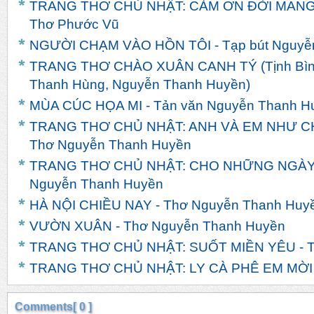
TRANG THƠ CHỦ NHẬT: CẢM ƠN ĐỜI MANG
Thơ Phước Vũ
NGƯỜI CHẠM VÀO HỒN TÔI - Tạp bút Nguyễ
TRANG THƠ CHÀO XUÂN CANH TÝ (Tịnh Bình
Thanh Hùng, Nguyễn Thanh Huyền)
MÙA CÚC HỌA MI - Tản văn Nguyễn Thanh H
TRANG THƠ CHỦ NHẬT: ANH VÀ EM NHƯ C
Thơ Nguyễn Thanh Huyền
TRANG THƠ CHỦ NHẬT: CHO NHỮNG NGÀY
Nguyễn Thanh Huyền
HÀ NỘI CHIỀU NAY - Thơ Nguyễn Thanh Huy
VƯỜN XUÂN - Thơ Nguyễn Thanh Huyền
TRANG THƠ CHỦ NHẬT: SUỐT MIỀN YÊU - T
TRANG THƠ CHỦ NHẬT: LY CÀ PHÊ EM MỜI -
Comments[ 0 ]