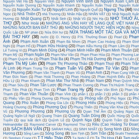
Nguyễn Vĩnh Bình
(3)
Nguyễn Xuân Cảm
(3
Nguyễn Việt Hà
(2)
Nguyễn Vinh
(1)
Nguyễn Xuân Dương
(1)
Nguyễn Xuân Khánh
(1)
Nguyễn Xuân Thuỷ
(1)
Nguyễn Xuâ
Ngưng Thu
(44)
Nguyễn Xuân Tư
(3)
Nguyệt Linh
(5)
Thủy
(1)
Nguyệt Quế
(1)
Nh
Nhã Thiên
(7)
Ngọc
(1)
nhà Thương
(1)
Nhân Hậu
(2)
NHÂN VẬT
(1)
Nhật Nguyệt Xuâ
NHỚ THUỞ Ấ
Nhật Quang
(17)
Hương
(1)
Nhất Sinh
(1)
Nhật Vũ
(1)
Nhi Hạ
(1)
THƠ
(37)
Như Hoài
(4)
NHỮNG ÁNG VĂN HAY VỀ LÀNG QUÊ VIỆT NAM
(7
NHỮNG NGƯỜI BẠN ĐÂT THỦ
(6)
NHỮNG NGƯỜI THỰC HIỆN HQN
(5)
Nôn
NỬA THÁNG MỘT TÁC GIẢ VÀ MỘ
Quốc Lập
(2)
NP phan
(1)
Nửa Đời hư
(1)
BÀI THƠ HAY
(38)
Phạ
nước
(1)
O. Henry
(1)
P.N. Thường Đoan
(1)
Pearl
(1)
Ánh
(34)
Phạm Anh Xuân
(3)
Phạm Bá Nhơn
(2)
Phạm Cao Hoàng
(1)
Phạm Đìn
Phạm Hữu Hoàng
(20)
Nghi
(1)
Phạm Hổ
(1)
Phạm Kiều Hưng
(1)
Phạm Lâm
(1)
Phạ
Phạm Minh Dũng
(14)
Phạm Minh Hiền
(9)
Phạm Minh Thuận
(10
Lê Tường Vi
(1)
Phạm Ngân
(3)
Phạm Mỹ
(1)
Phạm Như Vân
(1)
Phạm Phan Hòa
(1)
Phạm Phương La
Phạm Thái Ba
(4)
Phạm Thị Hải Dương
(9)
(1)
Phạm Quỳnh An
(1)
Phạm Thị Liên
(1
Phạm Thị Mỹ Liên
(30)
Phạm Thị Phương Thảo
(3)
Phạm Thuý
(6)
Phạm Trầ
Phạm Tuấn Vũ
(29)
Phạm Tử Văn
(21)
Ái Linh
(4)
Phạ
Phạm Trung Tín
(2)
Văn Phương
(16)
Phan Anh
(12)
Phạm Văn Thạnh
(1)
Phạm Vũ
(1)
Phan Cung Việt
(1
Phan Đức Nam
(1)
Phan Hoài Thương
(1)
Phan Hoàng
(2)
Phan Huỳnh Điểu
(1)
Pha
Phan Mai Thư Nhã
(6)
Phan Nam
(20)
Hữu Lý
(1)
Phan Khanh
(2)
Phan Quỳnh Nh
Phan Tấn Lược
(6)
(1)
Phan Sửu
(1)
Phan Thanh Cương
(2)
Phan Thị Huỳnh Trang
(2
Phan Trang Hy
(25)
Phan Tiên Phát
(1)
Phan Tình
(1)
Phan Văn Bình
(1)
Phan Vă
Phan Văn Thuần
(3)
Thạnh
(1)
Phan Vĩnh
(1)
phần 1
(1)
phần 2
(1)
phần 3
(1)
phần 
Phỏng vấn
(7)
Ph
(1)
Phiêu Vân
(1)
Phong Dương
(2)
Phong Điệp
(1)
Phú Ngọc
(1)
Quang
(3)
Phú Xuân
(8)
Phùng Hiếu
(10)
Phùng Gia Lộc
(1)
Phùng Hiệu
(1)
Phùn
Phùng Phương Quý
(7)
Hoàng Chương
(1)
Phụng Thiên
(1)
Phùng Văn Khai
(1)
Phướ
Phương Phương
(10)
Phương Uy
(5)
Vũ
(1)
Quan Thế Âm
(1)
Quảng Ngọc
(1
Quang Tuấn Dũng
(9)
Quảng Ngôn Lê Ngữ
(1)
Quang Thám
(1)
Quốc Hùng
(2)
Quố
Quỳnh Nga
(16)
Tuyên
(1)
quy luật dịch
(1)
Quỳnh Lệ
(1)
Quỳnh Trâm
(1)
Raso
Rêu (Cao Hoàng Từ Đoan
Helmandollar
(1)
Raymond Carver
(1)
Raymond Thư
(1)
SÁCH BẠN VĂN
(71)
(13)
Song Ninh
(11)
Sôn
SARAH HALL
(1)
SINH NHẬT
(1)
Hương
(11)
Sông Song
(8)
Sơn Trần
(15)
Sông Lam
(1)
Sơn Tịnh
(2)
Sruthi Thekkia
T.T.Hiếu Thảo
(22)
Tạ Thị Hoa
(14)
Tam quố
(1)
Stephen Crane
(1)
Tạ Nghi Lễ
(1)