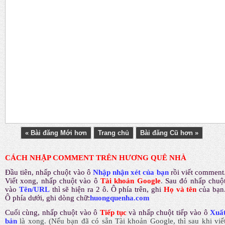
« Bài đăng Mới hơn
Trang chủ
Bài đăng Cũ hơn »
CÁCH NHẬP COMMENT TRÊN HƯƠNG QUÊ NHÀ
Đầu tiên, nhấp chuột vào ô
Nhập nhận xét của bạn
rồi viết comment
Viết xong, nhấp chuột vào ô
Tài khoản Google
.
Sau đó nhấp chuộ
vào
Tên/URL
thì sẽ hiện ra 2 ô. Ô phía trên, ghi
Họ và tên
của bạn
Ô phía dưới, ghi dòng chữ:
huongquenha.com
Cuối cùng, nhấp chuột vào ô
Tiếp tục
và nhấp chuột tiếp vào ô
Xuấ
bản
là xong.
(Nếu bạn đã có sẵn Tài khoản Google, thì sau khi viế