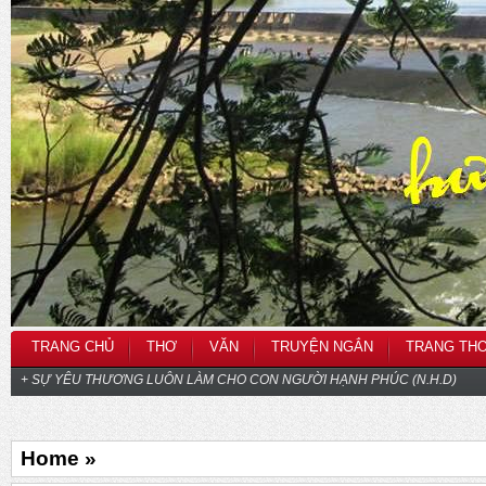
TRANG CHỦ
THƠ
VĂN
TRUYỆN NGẮN
TRANG TH
+ SỰ YÊU THƯƠNG LUÔN LÀM CHO CON NGƯỜI HẠNH PHÚC (N.H.D)
Home »