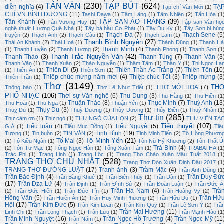
TẢN VĂN
(230)
TẠP BÚT
(624)
diễn nghĩa
(4)
TẠ
Tạp chí Văn Mới
(1)
CHÍ VN BÌNH DƯƠNG
(11)
Tashi Dawa
(1)
Tâm Lãng
(1)
Tâm Nhiên
(2)
Tấn Hòa
(1
TẬP SAN ÁO TRẮNG
(39)
Tần Khánh
(4)
Tân Vương Huy
(1)
Tập san Văn họ
nghệ thuật Hương Quê Nhà
(1)
Tây bá hầu Cơ Phát
(1)
Tây Du Ký
(1)
Tây Sơn bi hùn
Thạch Đà
(7)
Thạch Sene
(5
truyện
(2)
Thạch Anh
(2)
Thạch Cầu
(1)
Thạch Lam
(1)
Thanh Bình Nguyên
(27)
Thái An Khánh
(2)
Thái Hoà
(1)
Thành Dũng
(1)
Thanh Hả
Thanh Minh
(4)
(1)
Thanh Huyền
(2)
Thanh Lương
(2)
Thanh Phong
(1)
Thanh Sơn
(1
Thanh Trắc Nguyễn Văn
(42)
Thanh Thảo
(3)
Thanh Tùng
(7)
Thành Văn
(3
Thạnh Văn
(1)
Thanh Xuân
(2)
Thảo Nguyễn
(1)
Thâm Tâm
(1)
Thần Y
(1)
Thi Ngọc La
Thiên Di
(5)
Thiên Thần Áo Trắng
(7)
Thiên Tôn
(10
(1)
Thiên Ân
(1)
Thiên Sơn
(1)
Thiệp chúc mừng năm mới
(4)
Thiệp chúc Tết
(3)
Thiệp mừng
(3
Thiên Trần
(1)
Thơ
(3149)
TH
THƠ MỜI HOẠ
(7)
Thông báo
(1)
Thơ Lê Nhựt Triết
(1)
PHỔ NHẠC
(106)
Thời sự Văn nghệ
(6)
Thu Dung
(3)
Thu Hằng
(1)
Thu Hiền
(1
Thuận Thảo
(8)
Thục Minh
(7)
Thuỳ Anh
(13
Thu Hoài
(1)
Thu Nga
(1)
Thuận Yến
(1)
Thụy Du
(3)
Thuỵ Du
(1)
Thuỳ Dương
(1)
Thùy Dương
(1)
Thủy Điền
(1)
Thuỳ Nhân
(1
Thư tin
(285)
Thư cảm ơn
(1)
Thư ngỏ
(1)
THƯ NGỎ CỦA HQN
(2)
THƯ VIỆN TÁ
Tiểu thuyết
(107)
Tiểu luận
(4)
Tiểu Nguyệt
(5)
GIẢ
(1)
Tiểu Mục Đồng
(1)
Tiê
Tịnh Bình
(19)
Tương
(1)
Tin buồn
(2)
TIN VĂN
(2)
Tịnh Minh Tiến
(2)
Tô Hồng Phươn
Tô Minh Yến
(21)
Tố Mai
(3)
(1)
Tô Kiều Ngân
(1)
Tôn Nữ Hỷ Khương
(2)
Tôn Thất Ú
Trà Bình
(4)
(2)
Tôn Tư Mạc
(1)
Tống Ngọc Hân
(1)
Tống Xuân Tám
(1)
TRABATHA
(1
Trác Phi
(1)
Trang Linh
(1)
Trang Lộc
(1)
Trang Thơ Chào Xuân Mậu Tuất 2018
(1
TRANG THƠ CHỦ NHẬT
(528)
Trang Thơ Đón Xuân Đinh Dậu 2017
(1
TRANG THƠ ĐƯỜNG LUẬT
(17)
Tranh ảnh
(3)
Trầm Mặc
(4)
Trần Anh Dũng
(1
Trần Bảo Định
(4)
Trần Duy Đứ
Trần Băng Khuê
(1)
Trần Biên Thùy
(1)
Trần Dần
(1)
(17)
Trần Dzạ Lữ
(4)
Trần Định
(1)
Trần Đình Sử
(2)
Trần Đoàn Luận
(1)
Trần Đức Á
Trần Hà Nam
(4)
Trầ
(2)
Trần Đức Hiển
(1)
Trần Đức Tín
(1)
Trần Hoàng Vy
(2)
Hồng Vân
(5)
Trần Hữ
Trần Huiền Ân
(2)
Trần Huy Minh Phương
(2)
Trần Hữu Du
(1)
Hội
(17)
Trần Kim Đức
(5)
Trần Kim Loan
(2)
Trần Kim Quy
(1)
Trần Lê Sơn Ý
(2)
Trầ
Trần Mai Hường
(11)
Linh Chi
(1)
Trần Long Thạch
(1)
Trần Lưu
(1)
Trần Mạnh Hảo
(1
Trần Minh Nguyệt
(16)
Trần Ngọc Hồ Trường
(4)
Trần Ngọc Mỹ
(11
Trần Năm
(1)