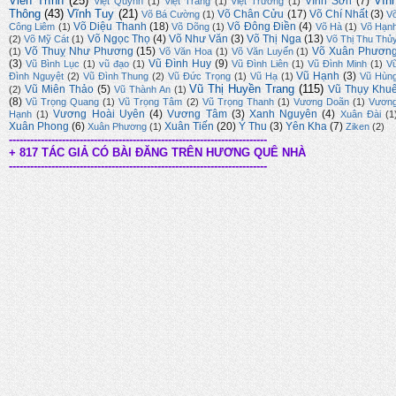
Viễn Trình
(25)
Vĩn
Vĩnh Sơn
(7)
Việt Quỳnh
(1)
Việt Trang
(1)
Việt Trương
(1)
Thông
(43)
Vĩnh Tuy
(21)
Võ Chân Cửu
(17)
Võ Chí Nhất
(3)
Võ Bá Cường
(1)
V
Võ Diệu Thanh
(18)
Võ Đông Điền
(4)
Công Liêm
(1)
Võ Dõng
(1)
Võ Hà
(1)
Võ Hạn
Võ Ngọc Thọ
(4)
Võ Như Văn
(3)
Võ Thị Nga
(13)
(2)
Võ Mỹ Cát
(1)
Võ Thị Thu Thủ
Võ Thuỵ Như Phương
(15)
Võ Xuân Phươn
(1)
Võ Văn Hoa
(1)
Võ Văn Luyến
(1)
(3)
Vũ Đình Huy
(9)
Vũ Bình Lục
(1)
vũ đạo
(1)
Vũ Đình Liên
(1)
Vũ Đình Minh
(1)
V
Vũ Hạnh
(3)
Đình Nguyệt
(2)
Vũ Đình Thung
(2)
Vũ Đức Trọng
(1)
Vũ Hạ
(1)
Vũ Hùn
Vũ Thị Huyền Trang
(115)
Vũ Miên Thảo
(5)
Vũ Thụy Khu
(2)
Vũ Thành An
(1)
(8)
Vũ Trọng Quang
(1)
Vũ Trọng Tâm
(2)
Vũ Trọng Thanh
(1)
Vương Doãn
(1)
Vươn
Vương Hoài Uyên
(4)
Vương Tâm
(3)
Xanh Nguyên
(4)
Hạnh
(1)
Xuân Đài
(1
Xuân Phong
(6)
Xuân Tiến
(20)
Ý Thu
(3)
Yên Kha
(7)
Xuân Phương
(1)
Ziken
(2)
-------------------------------------------------------------------------
+ 817 TÁC GIẢ CÓ BÀI ĐĂNG TRÊN HƯƠNG QUÊ NHÀ
-------------------------------------------------------------------------