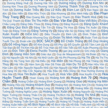
Dương Hằng
(7)
Dương Kim Nhi
(4
(1)
Dương Đăng Huệ
(1)
Dương Hải Yến
(2)
Dương Thành Thái
(3)
Dương Kim Thoa
(1)
Dương Phương Vinh
(1)
Dương Thị Yế
Dương Xuân Triều
(6)
Dzạ Lữ Kiều
(6)
Đàm Lan
(17)
Trinh
(2)
Đan Ngọc
(2)
đạ
Đào Phạ
đức
(2)
Đào Hiền
(2)
Đào Hữu Thức
(2)
Đào Khương
(2)
Đào Minh Hiệp
(2)
Thuỳ Trang
(82)
Đào Thanh Hoà
(14)
Đào Quang Bắc
(1)
Đào Quý Thạnh
(1)
Đà
Đào Văn Đạt
(31)
Đào Thị Thu Hiền
(3)
Đào Viết Bửu
(7)
Thị Quý Thanh
(1)
Đặn
Đặng Quốc Khán
Châu Long
(1)
Đặng Diệu Thoa
(1)
Đăng Đăng
(1)
Đăng Huỳnh
(1)
(8)
Đặng Quý Địch
(3)
Đặng Tấn Tới
(2)
Đặng Thị Hoa
(2)
Đặng Thị Xuân
(1)
Đặn
Đặng Tường Vy
(3)
Đặn
Toán
(1)
Đăng Trình
(1)
Đặng Văn Sử
(1)
Đặng Việt Trinh
(1)
Xuân Xuyến
(9)
Đin
ĐIỂM BÁO
(2)
Điêu Thuyền
(1)
Đinh Lốc
(2)
Đình Thậm
(1)
Vương Khanh
(4)
Đoàn Thị Minh Hiệp
(4)
Đoàn Khương Duy
(1)
Đoàn Tình
(1)
Đoà
ĐỌC SÁCH
(30)
Đỗ Chiến Thắng
(6)
Đỗ Duy Hoàn
Tuyết Thu
(1)
Đoản văn
(1)
(15)
Đỗ Hồng Ngọc
(5)
Đỗ KIm Dung
(1)
Đỗ Phu
(1)
Đỗ Quyên
(2)
Đỗ Tâm Linh
(1)
Đ
Tấn Đạt
(2)
Đỗ Thị Kim Hải
(2)
Đỗ Trúc Hàn
(1)
Đỗ Văn Tiến
(1)
Đỗ Xuân Phương
(1)
Đứ
Đức Tiên
(3)
Elena Pucillo Truong
(6)
Gian
Linh
(1)
gan jing world
(1)
Ghi chép
(2)
Đình
(8)
Giang Hiền Sơn
(6)
Giáo dục
(1)
Guy de Maupassant
(1)
Hà Đoàn
(2)
Hạ L
Hạ Thi
(3)
(1)
Hà Nguyên
(2)
Hà Nhi
(1)
Hà Nhữ Uyên
(2)
Hà Phi Phượng
(1)
Hà Thị Th
Hải Miên
(3)
Hả
Hằng
(1)
Hà Tùng Sơn
(1)
Hải Điểu
(1)
Hải Phong
(2)
Hải Thăng
(1)
Thuỵ
(6)
Hàn Du Tử
(17)
Hải Yến
(2)
Hàm Sơn
(1)
Hàn Dã Thảo
(2)
Hàn Hữu Yên
(1
Hàn Phong Vũ
(19)
Hàn Lâm
(1)
Hãn Nguyên Nguyễn Nhã
(1)
Hàn Nguyệt
(1)
Hàn Tí
(1)
Hạng Vũ
(1)
Hậu Cốc Ngang
(1)
Hậu Đậu
(1)
Hiếu Dũng
(1)
Hoa Hướng Dương
(1
Hoà
Hoa Tím Buồn
(4)
Hoà Văn
(10)
Hoa Mai
(2)
Hoa Tuyết
(2)
Hoa Xuyến Chi
(1)
Huyền Thanh
(53)
Hoàng Anh 79
(26)
Hoàn
Hoàng Anh
(6)
Hoan Giang
(1)
Chẩm
(53)
Hoàng Giao
(4)
Hoàng Hạ Miê
Hoàng Chẫm
(1)
Hoàng Đình Quang
(2)
(6)
Hoàng Khánh Duy
(5)
Hoàng Hữu
(1)
Hoàng Kim
(1)
Hoàng Kim Chi
(1)
Hoàng Ki
Hoàng Linh
(6)
Hoàng Lộc
(8)
Oanh
(2)
Hoàng Long
(2)
Hoàng Mẫn
(1)
Hoàng Min
Hoàng Ngọc Xuân
(4)
Tường
(2)
Hoàng Nghĩa Lược
(1)
Hoàng Nguyên
(1)
Hoàng Ph
Hoàng Thị Nhã
(8)
Ngọc Tường
(1)
Hoàng Thảo Chi
(1)
Hoàng Thị Bích Hà
(1)
Hoàn
Hoàng Trọng Quý
(9)
Thị Thu Thủy
(2)
Hoàng Trang
(1)
Hoàng Trần
(1)
Hoàng Trọn
thắng
(1)
Hoàng Tuấn Sơn
(1)
Hoàng Tuyên
(2)
Hoàng Vũ Thuật
(1)
Hoàng Xuân Hiến
(1
Hồ Bích Ngọc
(4)
Hoàng Xuân Niên
(1)
Hồ Bích Vân
(2)
Hồ Đắc Thiếu Anh
(1)
Hồ Hải
(2