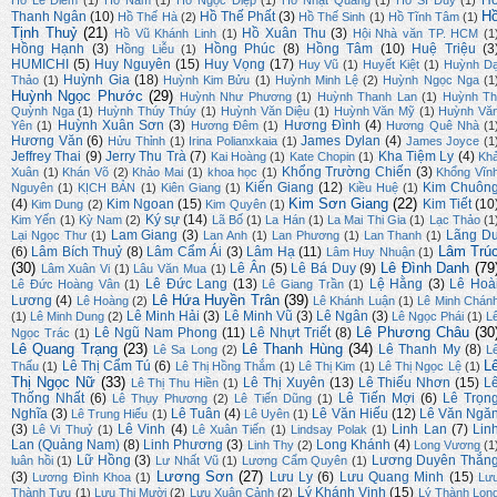
H
Hồ Lê Diêm
(1)
Hồ Nam
(1)
Hồ Ngọc Diệp
(1)
Hồ Nhật Quang
(1)
Hồ Sĩ Duy
(1)
H
Thanh Ngân
(10)
Hồ Thế Phất
(3)
Hồ Thế Hà
(2)
Hồ Thế Sinh
(1)
Hồ Tĩnh Tâm
(1)
Tịnh Thuỷ
(21)
Hồ Xuân Thu
(3)
Hồ Vũ Khánh Linh
(1)
Hội Nhà văn TP. HCM
(1
Hồng Hạnh
(3)
Hồng Phúc
(8)
Hồng Tâm
(10)
Huệ Triệu
(3
Hồng Liễu
(1)
HUMICHI
(5)
Huy Nguyên
(15)
Huy Vọng
(17)
Huy Vũ
(1)
Huyết Kiệt
(1)
Huỳnh D
Huỳnh Gia
(18)
Thảo
(1)
Huỳnh Kim Bửu
(1)
Huỳnh Minh Lệ
(2)
Huỳnh Ngọc Nga
(1
Huỳnh Ngọc Phước
(29)
Huỳnh Như Phương
(1)
Huỳnh Thanh Lan
(1)
Huỳnh Th
Quỳnh Nga
(1)
Huỳnh Thúy Thúy
(1)
Huỳnh Văn Diệu
(1)
Huỳnh Văn Mỹ
(1)
Huỳnh Vă
Huỳnh Xuân Sơn
(3)
Hương Đình
(4)
Yên
(1)
Hương Đêm
(1)
Hương Quê Nhà
(1
Hương Văn
(6)
James Dylan
(4)
Hửu Thỉnh
(1)
Irina Polianxkaia
(1)
James Joyce
(1
Jeffrey Thai
(9)
Jerry Thu Trà
(7)
Kha Tiệm Ly
(4)
Kai Hoàng
(1)
Kate Chopin
(1)
Kh
Khổng Trường Chiến
(3)
Xuân
(1)
Khán Võ
(2)
Khảo Mai
(1)
khoa học
(1)
Khổng Vĩn
Kiến Giang
(12)
Kim Chuôn
Nguyên
(1)
KỊCH BẢN
(1)
Kiên Giang
(1)
Kiều Huệ
(1)
Kim Sơn Giang
(22)
(4)
Kim Ngoan
(15)
Kim Tiết
(10
Kim Dung
(2)
Kim Quyên
(1)
Ký sự
(14)
Kim Yến
(1)
Kỳ Nam
(2)
Lã Bố
(1)
La Hán
(1)
La Mai Thi Gia
(1)
Lạc Thảo
(1
Lam Giang
(3)
Lãng D
Lại Ngọc Thư
(1)
Lan Anh
(1)
Lan Phương
(1)
Lan Thanh
(1)
Lâm Trú
(6)
Lâm Bích Thuỷ
(8)
Lâm Cẩm Ái
(3)
Lâm Hạ
(11)
Lâm Huy Nhuận
(1)
(30)
Lê Đình Danh
(79
Lê Ân
(5)
Lê Bá Duy
(9)
Lâm Xuân Vi
(1)
Lâu Văn Mua
(1)
Lê Đức Lang
(13)
Lệ Hằng
(3)
Lê Hoà
Lê Đức Hoàng Vân
(1)
Lê Giang Trần
(1)
Lê Hứa Huyền Trân
(39)
Lương
(4)
Lê Hoàng
(2)
Lê Khánh Luận
(1)
Lê Minh Chán
Lê Minh Hải
(3)
Lê Minh Vũ
(3)
Lê Ngân
(3)
(1)
Lê Minh Dung
(2)
Lê Ngọc Phái
(1)
L
Lê Phương Châu
(30
Lê Ngũ Nam Phong
(11)
Lê Nhựt Triết
(8)
Ngọc Trác
(1)
Lê Quang Trạng
(23)
Lê Thanh Hùng
(34)
Lê Thanh My
(8)
Lê Sa Long
(2)
L
L
Lê Thị Cẩm Tú
(6)
Thấu
(1)
Lê Thị Hồng Thắm
(1)
Lê Thị Kim
(1)
Lê Thị Ngọc Lệ
(1)
Thị Ngọc Nữ
(33)
Lê Thị Xuyên
(13)
Lê Thiếu Nhơn
(15)
L
Lê Thị Thu Hiền
(1)
Thống Nhất
(6)
Lê Tiến Mợi
(6)
Lê Trọn
Lê Thụy Phương
(2)
Lê Tiến Dũng
(1)
Nghĩa
(3)
Lê Tuân
(4)
Lê Văn Hiếu
(12)
Lê Văn Ngă
Lê Trung Hiếu
(1)
Lê Uyên
(1)
(3)
Lê Vinh
(4)
Linh Lan
(7)
Lin
Lê Vi Thuỷ
(1)
Lê Xuân Tiến
(1)
Lindsay Polak
(1)
Lan (Quảng Nam)
(8)
Linh Phương
(3)
Long Khánh
(4)
Linh Thy
(2)
Long Vương
(1
Lữ Hồng
(3)
Lương Duyên Thắn
luân hồi
(1)
Lư Nhất Vũ
(1)
Lương Cẩm Quyên
(1)
Lương Sơn
(27)
(3)
Lưu Ly
(6)
Lưu Quang Minh
(15)
Lương Đình Khoa
(1)
Lư
Lý Khánh Vinh
(15)
Thành Tựu
(1)
Lưu Thị Mười
(2)
Lưu Xuân Cảnh
(2)
Lý Thành Lon