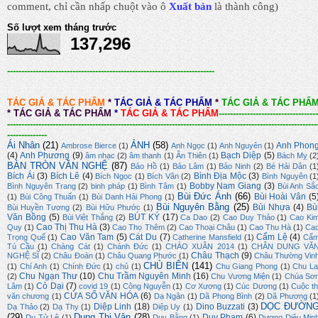
comment, chỉ cần nhấp chuột vào ô
Xuất bản
là thành công
)
Số lượt xem tháng trước
137,296
-------------------------------------------------------------------------
TÁC GIẢ & TÁC PHẨM
*
TÁC GIẢ & TÁC PHẨM
*
TÁC GIẢ & TÁC PHẨ
*
TÁC GIẢ & TÁC PHẨM
*
TÁC GIẢ & TÁC PHẨM
-----------------------------------
-------------------------------------------------------------------------------------------------------------
--------------
Ái Nhân
(21)
ẢNH
(58)
Anh Phon
Ambrose Bierce
(1)
Anh Ngọc
(1)
Anh Nguyên
(1)
(4)
Anh Phương
(9)
Bạch Diệp
(5)
âm nhạc
(2)
âm thanh
(1)
Ân Thiên
(1)
Bách Mỵ
(2
BÀN TRÒN VĂN NGHỆ
(87)
Bảo Hồ
(1)
Bảo Lâm
(1)
Bảo Ninh
(2)
Bé Hải Dân
(1
Bích Ái
(3)
Bích Lê
(4)
Bình Địa Mộc
(3)
Bích Ngọc
(1)
Bích Vân
(2)
Bình Nguyên
(1
Bobby Nam Giang
(3)
Bình Nguyên Trang
(2)
binh pháp
(1)
Bình Tâm
(1)
Bùi Anh Sắ
Bùi Đức Ánh
(66)
Bùi Hoài Vân
(5
(1)
Bùi Công Thuấn
(1)
Bùi Danh Hải Phong
(1)
Bùi Nguyên Bằng
(25)
Bùi Nhựa
(4)
Bù
Bùi Huyền Tương
(2)
Bùi Hữu Phước
(1)
Văn Bồng
(5)
BÚT KÝ
(17)
Bùi Việt Thắng
(2)
Ca Dao
(2)
Cao Duy Thảo
(1)
Cao Ki
Cao Thị Thu Hà
(3)
Quy
(1)
Cao Thọ Thêm
(2)
Cao Thoại Châu
(1)
Cao Thu Hà
(1)
Ca
Cao Văn Tam
(5)
Cát Du
(7)
Cẩm Lệ
(4)
Trọng Quế
(1)
Catherine Mansfield
(1)
Cẩ
Tú Cầu
(1)
Chàng Cát
(1)
Chánh Đức
(1)
CHÀO XUÂN 2014
(1)
CHÂN DUNG VĂ
Châu Thạch
(9)
NGHỆ SĨ
(2)
Châu Đoàn
(1)
Châu Quang Phước
(1)
Châu Thường Vin
CHỦ BIÊN
(141)
(1)
Chí Anh
(1)
Chính Đức
(1)
chủ
(1)
Chu Giang Phong
(1)
Chu La
Chu Ngạn Thư
(10)
Chu Trầm Nguyên Minh
(16)
(2)
Chu Vương Miện
(1)
Chúa Sơ
Cỏ Dại
(7)
Lâm
(1)
covid 19
(1)
Công Nguyễn
(1)
Cơ Xương
(1)
Cúc Dương
(1)
Cuộc th
CỬA SỔ VĂN HÓA
(6)
văn chương
(1)
Dạ Ngân
(1)
Dã Phong Bình
(2)
Dã Phương
(1
DỌC ĐƯỜN
Diệp Linh
(18)
Dino Buzzati
(3)
Dạ Thảo
(2)
Dạ Thy
(1)
Diệp Uy
(1)
(29)
Dung Thị Vân
(28)
Duy Phạm
(6)
Du Tử Lê
(1)
Duy Bằng
(1)
Dương Diệu Min