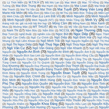
M.T.N.H
(7)
(1)
Lý Thời Miễn
(1)
Mã Nhị Lan
(1)
Mạc Minh
(2)
Mạc Tố Hồng
(1)
Mạ
Mai Đức Trung
(6)
Mai Loan
(12)
Tường
(2)
Mai Hạnh
(1)
Mai Kiệm
(1)
Mai Nhật
(2
Mai Tuyết
(37)
Mang Viên Long
(63
Mai Thìn
(3)
Mai Thanh
(1)
Mai Thị Vân
(1)
Marie Hải Miên
(4)
Mẫu Đơn
(1)
Mèo Con
(1)
Mi Thu
(1)
Miên Đức Thắng
(2)
Miên Lin
Minh Đan (Lọ Lem Đất Võ)
(6)
Minh Nguyên
(15)
Minh Nguyễ
(1)
Minh Châu
(2)
Minh Vy
(25)
(3)
Minh Nguyệt
(15)
Minh Nguyệt (NT)
(1)
Minh Nhân Tông
(1)
Mỗ
Mộng Cầm
(8)
Mùa Xanh
(3
tháng một tác giả và một bài thơ hay
(2)
Mộng Nam
(1)
MỸ THUẬT
(6)
Mưa
(1)
Mường Mán
(1)
My Tiên
(1)
Mỹ Vân
(1)
Nam Art
(2)
Nam Ca
Ngàn Thương
(33)
Nam Thi
(17)
NCCGL
(4)
(1)
Năm Bửu
(1)
Nấm Độc
(1)
Ngà
Ngọc Diệp
(35)
Ngọc Bút
(8)
Đẹp Tươi
(1)
nghệ thuật.
(1)
nghiên cứu
(1)
Ngọc Thịn
Ngô Diệp
(6)
Ngô Đình Hải
(7)
(1)
Ngô Càn Chiểu
(1)
Ngô Cự Chính
(2)
Ngô Hồn
Ngô Minh Trãi
(3)
Nhung
(1)
Ngô Liêm Khoan
(1)
Ngô Nguyên Ngiễm
(1)
Ngô Thị Ho
Ngô Thuý Nga
(30)
Ngô Thị Ngọc Diệp
(10)
Ngô Thúy Nga
(16)
Ngô Thy Họ
(1)
Ngô Văn Cư
(52)
(7)
Ngô Văn Giảng
(11)
Ngô Văn Khanh
(17)
Ngô Viết Hòa
(2
Nguyễn An Bình
(70)
Nguyễn An Đình
(4)
Nguyễn
(1)
Nguyễn Ánh 9
(1)
Nguyễn B
Nguyê
Nhân
(1)
Nguyễn Bích Sao Linh
(1)
Nguyễn Bình
(1)
Nguyễn Bính Hồng Cầu
(2)
Cẩn
(26)
Nguyễn Chinh
(4)
Nguyễn Châu
(2)
Nguyễn Công Thụ
(2)
Nguyễn Côn
Nguyễ
Tùng Chinh
(1)
Nguyễn Cử Tú Quỳnh
(2)
Nguyên Diệp
(1)
Nguyễn Dũng
(1)
Duy Khương
(6)
Nguyễn Duy Thịnh
(3)
Nguyễn Duy Phương
(1)
Nguyễn Đại Duẩn
(2
Nguyễn Đặng Mừng
(3)
Nguyễn Đăng Thanh
(20)
Nguyễn Đăng Trình
(4)
Nguyễ
Nguyễn Đoan Tuyết
(25)
Đình Bảng
(1)
Nguyễn Đình Trọng
(1)
Nguyễn Đồng Bộ
Nguyễn Đức Chính
(5)
Nguyễ
Thảo
(1)
Nguyễn Đức Cơ
(1)
Nguyễn Đức Mậu
(2)
Nguyễn Đứ
Đức Minh
(6)
Nguyễn Đức Minh Hùng
(10)
Nguyễn Đức Nhân
(1)
Phú Thọ
(26)
Nguyễn Đức Quyền
(4)
Nguyễn Đức Tấn
(6)
Nguyễn Đức Tình
(4
Nguyên Hạ
(11)
Nguyễ
Nguyễn Gia Long
(1)
Nguyễn Hải Thảo
(2)
Nguyễn Hậu
(2)
Hiếu
(8)
Nguyễn Hiếu Học
(2)
Nguyễn Hòa Hiệp
(2)
Nguyễn Hoài Ân
(1)
Nguyễn Hoàn
Nguyễn Huệ
(3)
Nguyễn Huy
(3
Thức
(2)
Nguyễn Hồng Diệu
(1)
Nguyên Hùng
(1)
Nguyễn Huy (HD)
(1)
Nguyễn Huy Khôi
(1)
Nguyễn Huỳnh
(1)
Nguyễn Hữu Minh
(1
Nguyễn Hữu Thuần
(4)
Nguyễn Hữu Phú
(1)
Nguyễn Hữu Quý
(2)
Nguyễn Hữu Trun
Nguyễn Khoa Đăng
(51)
Nguyễn Kiề
(2)
Nguyễn Khiêm
(1)
Nguyễn Kiều Lam
(2)
Phương
(3)
Nguyễn Kim Hương
(7)
Nguyễ
Nguyễn Kim Thịnh
(1)
Nguyễn Lam
(2)