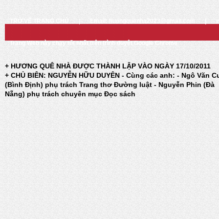
TRỞ VỀ TRANG CHỦ
|
Email: huongquenha2023@gmail.com
|
Trang Web này chạy tốt nhất trên trình duyệt Google Chrome
+ HƯƠNG QUÊ NHÀ ĐƯỢC THÀNH LẬP VÀO NGÀY 17/10/2011
+ CHỦ BIÊN: NGUYỄN HỮU DUYÊN - Cùng các anh: - Ngô Văn C
(Bình Định) phụ trách Trang thơ Đường luật - Nguyễn Phin (Đà
Nẵng) phụ trách chuyên mục Đọc sách