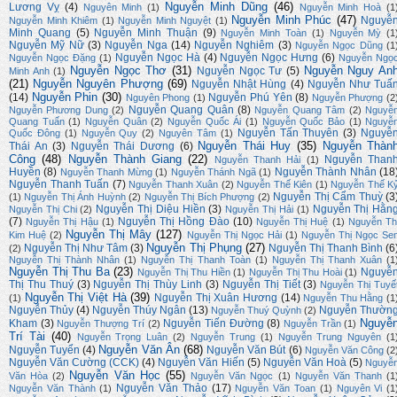
Nguyễn Minh Dũng
(46)
Lương Vỵ
(4)
Nguyên Minh
(1)
Nguyễn Minh Hoà
(1
Nguyễn Minh Phúc
(47)
Nguyễ
Nguyễn Minh Khiêm
(1)
Nguyễn Minh Nguyệt
(1)
Minh Quang
(5)
Nguyễn Minh Thuận
(9)
Nguyễn Minh Toàn
(1)
Nguyễn Mỳ
(1
Nguyễn Mỹ Nữ
(3)
Nguyễn Nga
(14)
Nguyễn Nghiêm
(3)
Nguyễn Ngọc Dũng
(1
Nguyễn Ngọc Hà
(4)
Nguyễn Ngọc Hưng
(6)
Nguyễn Ngọc Đặng
(1)
Nguyễn Ngọ
Nguyễn Ngọc Thơ
(31)
Nguyễn Nguy An
Nguyễn Ngọc Tư
(5)
Minh Anh
(1)
(21)
Nguyễn Nguyên Phượng
(69)
Nguyễn Nhật Hùng
(4)
Nguyễn Như Tuấ
Nguyễn Phin
(30)
(14)
Nguyễn Phú Yên
(8)
Nguyên Phong
(1)
Nguyễn Phượng
(2
Nguyễn Quang Quân
(8)
Nguyễn Phương Dung
(2)
Nguyễn Quang Tâm
(2)
Nguyễ
Quang Tuấn
(1)
Nguyễn Quân
(2)
Nguyễn Quốc Ái
(1)
Nguyễn Quốc Bảo
(1)
Nguyễ
Nguyễn Tấn Thuyên
(3)
Nguyễ
Quốc Đông
(1)
Nguyễn Quy
(2)
Nguyên Tâm
(1)
Nguyễn Thái Huy
(35)
Nguyễn Thàn
Thái An
(3)
Nguyễn Thái Dương
(6)
Công
(48)
Nguyễn Thành Giang
(22)
Nguyễn Than
Nguyễn Thanh Hải
(1)
Huyền
(8)
Nguyễn Thành Nhân
(18
Nguyễn Thanh Mừng
(1)
Nguyễn Thánh Ngã
(1)
Nguyễn Thanh Tuấn
(7)
Nguyễn Thanh Xuân
(2)
Nguyễn Thế Kiên
(1)
Nguyễn Thế K
Nguyễn Thị Cẩm Thuỳ
(3
(1)
Nguyễn Thị Ánh Huỳnh
(2)
Nguyễn Thị Bích Phượng
(2)
Nguyễn Thị Diệu Hiền
(3)
Nguyễn Thị Hằn
Nguyễn Thị Chi
(2)
Nguyễn Thị Hải
(1)
(7)
Nguyễn Thị Hồng Đào
(10)
Nguyễn Thị Hậu
(1)
Nguyễn Thị Huệ
(1)
Nguyễn Th
Nguyễn Thị Mây
(127)
Kim Huệ
(2)
Nguyễn Thị Ngọc Hải
(1)
Nguyễn Thị Ngọc Se
Nguyễn Thị Phụng
(27)
Nguyễn Thị Như Tâm
(3)
Nguyễn Thị Thanh Bình
(6
(2)
Nguyễn Thị Thành Nhân
(1)
Nguyễn Thị Thanh Toàn
(1)
Nguyễn Thị Thanh Xuân
(1
Nguyễn Thị Thu Ba
(23)
Nguyễ
Nguyễn Thị Thu Hiền
(1)
Nguyễn Thị Thu Hoài
(1)
Thị Thu Thuý
(3)
Nguyễn Thị Thùy Linh
(3)
Nguyễn Thị Tiết
(3)
Nguyễn Thị Tuyế
Nguyễn Thị Việt Hà
(39)
Nguyễn Thị Xuân Hương
(14)
(1)
Nguyễn Thu Hằng
(1
Nguyễn Thủy
(4)
Nguyễn Thúy Ngân
(13)
Nguyễn Thườn
Nguyễn Thuý Quỳnh
(2)
Nguyễ
Kham
(3)
Nguyễn Tiến Đường
(8)
Nguyễn Thượng Trí
(2)
Nguyễn Trần
(1)
Trí Tài
(40)
Nguyễn Trọng Luân
(2)
Nguyễn Trung
(1)
Nguyễn Trung Nguyên
(1
Nguyễn Văn Ân
(68)
Nguyễn Tuyển
(4)
Nguyễn Văn Bút
(6)
Nguyễn Văn Công
(2
Nguyễn Văn Cường (CCK)
(4)
Nguyễn Văn Hiến
(5)
Nguyễn Văn Hoà
(5)
Nguyễ
Nguyễn Văn Học
(55)
Văn Hòa
(2)
Nguyễn Văn Ngọc
(1)
Nguyễn Văn Thanh
(1
Nguyễn Văn Thảo
(17)
Nguyễn Văn Thành
(1)
Nguyễn Văn Toan
(1)
Nguyên Vi
(1