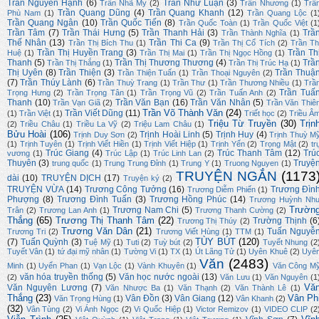
Trần Nguyên Hạnh
(6)
Trần Như Luận
(3)
Trần Nhã My
(2)
Trần Nhương
(1)
Trầ
Trần Quang Dũng
(4)
Trần Quang Khanh
(12)
Phù Nam
(1)
Trần Quang Lộc
(1
Trần Quang Ngân
(10)
Trần Quốc Tiến
(8)
Trần Quốc Toàn
(1)
Trần Quốc Việt
(1
Trần Tâm
(7)
Trần Thái Hưng
(5)
Trần Thanh Hải
(3)
Trầ
Trần Thành Nghĩa
(1)
Thế Nhân
(13)
Trần Thi Ca
(9)
Trần Thị Bích Thu
(1)
Trần Thị Cổ Tích
(2)
Trần Th
Trần Thị Huyền Trang
(3)
Trần Th
Huệ
(1)
Trần Thị Mai
(1)
Trần Thị Ngọc Hồng
(1)
Thanh
(5)
Trần Thị Thương Thương
(4)
Trầ
Trần Thị Thắng
(1)
Trần Thị Trúc Hạ
(1)
Thị Uyên
(8)
Trần Thiện
(3)
Trần Thuậ
Trần Thiện Tuấn
(1)
Trần Thoại Nguyên
(2)
(7)
Trần Thúy Lành
(6)
Trần Thuỳ Trang
(1)
Trần Thư
(1)
Trần Thương Nhiều
(1)
Trầ
Trần Tuấ
Trọng Hưng
(2)
Trần Trọng Tân
(1)
Trần Trọng Vũ
(2)
Trần Tuấn Anh
(2)
Thanh
(10)
Trần Văn Bạn
(16)
Trần Văn Nhân
(5)
Trần Vạn Giã
(2)
Trần Văn Thiê
Trần Võ Thành Văn
(24)
Trần Viết Dũng
(11)
(1)
Trần Việt
(1)
Triết học
(2)
Triều Â
Triệu Từ Truyền
(30)
Trịn
(2)
Triều Châu
(1)
Triều La Vỹ
(2)
Triệu Lam Châu
(1)
Bửu Hoài
(106)
Trịnh Hoài Linh
(5)
Trịnh Huy
(4)
Trịnh Duy Sơn
(2)
Trịnh Thuỳ M
(1)
Trịnh Tuyên
(1)
Trịnh Viết Hiền
(1)
Trịnh Viết Hiệp
(1)
Trịnh Yến
(2)
Trọng Mật
(2)
tr
Trúc Giang
(4)
Trúc Thanh Tâm
(12)
Trú
vương
(1)
Trúc Lập
(1)
Trúc Linh Lan
(2)
Thuyên
(3)
Truyệ
trung quốc
(1)
Trung Trung Đỉnh
(1)
Trung Y
(1)
Truong Nguyen
(1)
TRUYỆN NGẮN
(1173
dài
(10)
TRUYỆN DỊCH
(17)
Truyện ký
(2)
TRUYỆN VỪA
(14)
Trương Công Tưởng
(16)
Trương Đìn
Trương Diễm Phiến
(1)
Phượng
(8)
Trương Đình Tuấn
(3)
Trương Hồng Phúc
(14)
Trương Huỳnh Nh
Trườn
Trương Nam Chi
(5)
Trân
(2)
Trương Lan Anh
(1)
Trương Thanh Cường
(2)
Thắng
(65)
Trương Thị Thanh Tâm
(22)
Trường Thịnh
(6
Trương Thị Thúy
(2)
Trương Văn Dân
(21)
Tuấn Nguyễ
Trương Tri
(2)
Trương Viết Hùng
(1)
TTM
(1)
TÙY BÚT
(120)
(7)
Tuấn Quỳnh
(3)
Tuệ Mỹ
(1)
Tuti
(2)
Tuỳ bút
(2)
Tuyết Nhung
(2
Tuyết Vân
(1)
tứ đại mỹ nhân
(1)
Tường Vi
(1)
TX
(1)
Út Lãng Tử
(1)
Uyên Khuê
(2)
Uyê
Văn
(2483)
Minh
(1)
Uyển Phan
(1)
Vạn Lộc
(1)
Vành Khuyên
(1)
Văn Công M
văn hóa truyền thống
(5)
Văn học nước ngoài
(13)
(2)
Văn Lưu
(1)
Văn Nguyên
(1
Vă
Văn Nguyên Lương
(7)
Văn Nhược Ba
(1)
Văn Thạnh
(2)
Văn Thành Lê
(1)
Thắng
(23)
Vân Ph
Vân Đồn
(3)
Vân Giang
(12)
Văn Trọng Hùng
(1)
Vân Khanh
(2)
(32)
Vân Tùng
(2)
Vi Ánh Ngọc
(2)
Vi Quốc Hiệp
(1)
Victor Remizov
(1)
VIDEO CLIP
(2