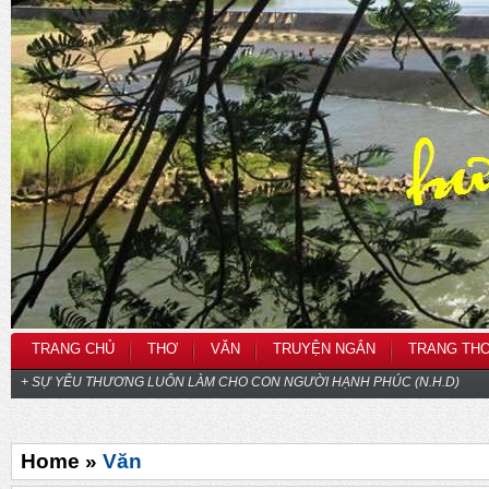
TRANG CHỦ
THƠ
VĂN
TRUYỆN NGẮN
TRANG TH
+ SỰ YÊU THƯƠNG LUÔN LÀM CHO CON NGƯỜI HẠNH PHÚC (N.H.D)
Home »
Văn