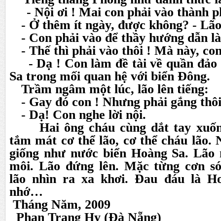
- Nội ơi ! Mai con phải vào thành 
- Ở thêm ít ngày, được không? - Lão
- Con phải vào để thầy hướng dẫn là
- Thế thì phải vào thôi ! Mà này, con
- Dạ ! Con làm đề tài về quần đảo
Sa trong mối quan hệ với biển Đông.
Trầm ngâm một lúc, lão lên tiếng:
- Gay đó con ! Nhưng phải gắng thôi
- Dạ! Con nghe lời nội.
Hai ông cháu cùng dắt tay xuống
tắm mát cơ thể lão, cơ thể cháu lão
giống như nước biển Hoàng Sa. Lão
môi. Lão đứng lên. Mặc từng cơn só
lão nhìn ra xa khơi. Đau đáu là H
nhớ…
Tháng Năm, 2009
Phan Trang Hy (Đà Nẵng)