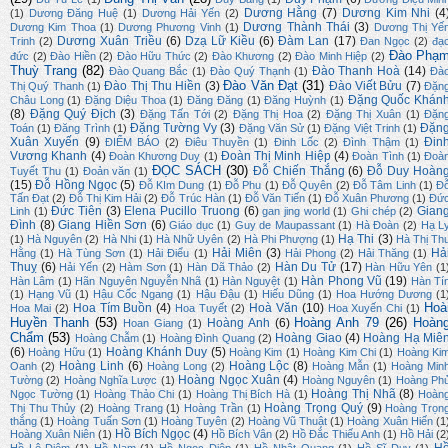
Dương Hằng
(7)
Dương Kim Nhi
(4
(1)
Dương Đăng Huệ
(1)
Dương Hải Yến
(2)
Dương Thành Thái
(3)
Dương Kim Thoa
(1)
Dương Phương Vinh
(1)
Dương Thị Yế
Dương Xuân Triều
(6)
Dzạ Lữ Kiều
(6)
Đàm Lan
(17)
Trinh
(2)
Đan Ngọc
(2)
đạ
Đào Phạ
đức
(2)
Đào Hiền
(2)
Đào Hữu Thức
(2)
Đào Khương
(2)
Đào Minh Hiệp
(2)
Thuỳ Trang
(82)
Đào Thanh Hoà
(14)
Đào Quang Bắc
(1)
Đào Quý Thạnh
(1)
Đà
Đào Văn Đạt
(31)
Đào Thị Thu Hiền
(3)
Đào Viết Bửu
(7)
Thị Quý Thanh
(1)
Đặn
Đặng Quốc Khán
Châu Long
(1)
Đặng Diệu Thoa
(1)
Đăng Đăng
(1)
Đăng Huỳnh
(1)
(8)
Đặng Quý Địch
(3)
Đặng Tấn Tới
(2)
Đặng Thị Hoa
(2)
Đặng Thị Xuân
(1)
Đặn
Đặng Tường Vy
(3)
Đặn
Toán
(1)
Đăng Trình
(1)
Đặng Văn Sử
(1)
Đặng Việt Trinh
(1)
Xuân Xuyến
(9)
Đin
ĐIỂM BÁO
(2)
Điêu Thuyền
(1)
Đinh Lốc
(2)
Đình Thậm
(1)
Vương Khanh
(4)
Đoàn Thị Minh Hiệp
(4)
Đoàn Khương Duy
(1)
Đoàn Tình
(1)
Đoà
ĐỌC SÁCH
(30)
Đỗ Chiến Thắng
(6)
Đỗ Duy Hoàn
Tuyết Thu
(1)
Đoản văn
(1)
(15)
Đỗ Hồng Ngọc
(5)
Đỗ KIm Dung
(1)
Đỗ Phu
(1)
Đỗ Quyên
(2)
Đỗ Tâm Linh
(1)
Đ
Tấn Đạt
(2)
Đỗ Thị Kim Hải
(2)
Đỗ Trúc Hàn
(1)
Đỗ Văn Tiến
(1)
Đỗ Xuân Phương
(1)
Đứ
Đức Tiên
(3)
Elena Pucillo Truong
(6)
Gian
Linh
(1)
gan jing world
(1)
Ghi chép
(2)
Đình
(8)
Giang Hiền Sơn
(6)
Giáo dục
(1)
Guy de Maupassant
(1)
Hà Đoàn
(2)
Hạ L
Hạ Thi
(3)
(1)
Hà Nguyên
(2)
Hà Nhi
(1)
Hà Nhữ Uyên
(2)
Hà Phi Phượng
(1)
Hà Thị Th
Hải Miên
(3)
Hả
Hằng
(1)
Hà Tùng Sơn
(1)
Hải Điểu
(1)
Hải Phong
(2)
Hải Thăng
(1)
Thuỵ
(6)
Hàn Du Tử
(17)
Hải Yến
(2)
Hàm Sơn
(1)
Hàn Dã Thảo
(2)
Hàn Hữu Yên
(1
Hàn Phong Vũ
(19)
Hàn Lâm
(1)
Hãn Nguyên Nguyễn Nhã
(1)
Hàn Nguyệt
(1)
Hàn Tí
(1)
Hạng Vũ
(1)
Hậu Cốc Ngang
(1)
Hậu Đậu
(1)
Hiếu Dũng
(1)
Hoa Hướng Dương
(1
Hoà
Hoa Tím Buồn
(4)
Hoà Văn
(10)
Hoa Mai
(2)
Hoa Tuyết
(2)
Hoa Xuyến Chi
(1)
Huyền Thanh
(53)
Hoàng Anh 79
(26)
Hoàn
Hoàng Anh
(6)
Hoan Giang
(1)
Chẩm
(53)
Hoàng Giao
(4)
Hoàng Hạ Miê
Hoàng Chẫm
(1)
Hoàng Đình Quang
(2)
(6)
Hoàng Khánh Duy
(5)
Hoàng Hữu
(1)
Hoàng Kim
(1)
Hoàng Kim Chi
(1)
Hoàng Ki
Hoàng Linh
(6)
Hoàng Lộc
(8)
Oanh
(2)
Hoàng Long
(2)
Hoàng Mẫn
(1)
Hoàng Min
Hoàng Ngọc Xuân
(4)
Tường
(2)
Hoàng Nghĩa Lược
(1)
Hoàng Nguyên
(1)
Hoàng Ph
Hoàng Thị Nhã
(8)
Ngọc Tường
(1)
Hoàng Thảo Chi
(1)
Hoàng Thị Bích Hà
(1)
Hoàn
Hoàng Trọng Quý
(9)
Thị Thu Thủy
(2)
Hoàng Trang
(1)
Hoàng Trần
(1)
Hoàng Trọn
thắng
(1)
Hoàng Tuấn Sơn
(1)
Hoàng Tuyên
(2)
Hoàng Vũ Thuật
(1)
Hoàng Xuân Hiến
(1
Hồ Bích Ngọc
(4)
Hoàng Xuân Niên
(1)
Hồ Bích Vân
(2)
Hồ Đắc Thiếu Anh
(1)
Hồ Hải
(2