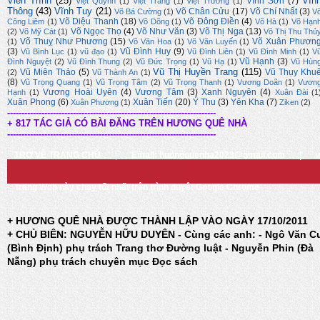
Viễn Trình
(25)
Vĩn
Vĩnh Sơn
(7)
Việt Quỳnh
(1)
Việt Trang
(1)
Việt Trương
(1)
Thông
(43)
Vĩnh Tuy
(21)
Võ Chân Cửu
(17)
Võ Chí Nhất
(3)
Võ Bá Cường
(1)
V
Võ Diệu Thanh
(18)
Võ Đông Điền
(4)
Công Liêm
(1)
Võ Dõng
(1)
Võ Hà
(1)
Võ Hạn
Võ Ngọc Thọ
(4)
Võ Như Văn
(3)
Võ Thị Nga
(13)
(2)
Võ Mỹ Cát
(1)
Võ Thị Thu Thủ
Võ Thuỵ Như Phương
(15)
Võ Xuân Phươn
(1)
Võ Văn Hoa
(1)
Võ Văn Luyến
(1)
(3)
Vũ Đình Huy
(9)
Vũ Bình Lục
(1)
vũ đạo
(1)
Vũ Đình Liên
(1)
Vũ Đình Minh
(1)
V
Vũ Hạnh
(3)
Đình Nguyệt
(2)
Vũ Đình Thung
(2)
Vũ Đức Trọng
(1)
Vũ Hạ
(1)
Vũ Hùn
Vũ Thị Huyền Trang
(115)
Vũ Miên Thảo
(5)
Vũ Thụy Khu
(2)
Vũ Thành An
(1)
(8)
Vũ Trọng Quang
(1)
Vũ Trọng Tâm
(2)
Vũ Trọng Thanh
(1)
Vương Doãn
(1)
Vươn
Vương Hoài Uyên
(4)
Vương Tâm
(3)
Xanh Nguyên
(4)
Hạnh
(1)
Xuân Đài
(1
Xuân Phong
(6)
Xuân Tiến
(20)
Ý Thu
(3)
Yên Kha
(7)
Xuân Phương
(1)
Ziken
(2)
-------------------------------------------------------------------------
+ 817 TÁC GIẢ CÓ BÀI ĐĂNG TRÊN HƯƠNG QUÊ NHÀ
-------------------------------------------------------------------------
TRỞ VỀ TRANG CHỦ
|
Email: huongquenha2023@gmail.com
|
Trang Web này chạy tốt nhất trên trình duyệt Google Chrome
+ HƯƠNG QUÊ NHÀ ĐƯỢC THÀNH LẬP VÀO NGÀY 17/10/2011
+ CHỦ BIÊN: NGUYỄN HỮU DUYÊN - Cùng các anh: - Ngô Văn C
(Bình Định) phụ trách Trang thơ Đường luật - Nguyễn Phin (Đà
Nẵng) phụ trách chuyên mục Đọc sách