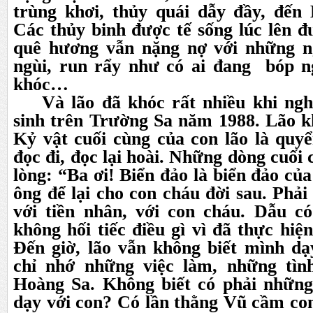
trùng khơi, thủy quái dẫy đầy, đến
Các thủy binh được tế sống lúc lên 
quê hương vẫn nặng nợ với những n
ngùi, run rẩy như có ai đang bóp ng
khóc…
Và lão đã khóc rất nhiều khi nghe
sinh trên Trường Sa năm 1988. Lão k
Kỷ vật cuối cùng của con lão là quy
đọc đi, đọc lại hoài. Những dòng cuối
lòng: “Ba ơi! Biển đảo là biển đảo củ
ông để lại cho con cháu đời sau. Phải
với tiền nhân, với con cháu. Dẫu có
không hối tiếc điều gì vì đã thực hiện
Đến giờ, lão vẫn không biết mình dạ
chỉ nhớ những việc làm, những tìn
Hoàng Sa. Không biết có phải những 
dạy với con? Có lần thằng Vũ cầm con 