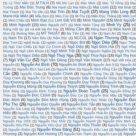
M.T.N.H
(7)
(1)
Lý Thời Miễn
(1)
Mã Nhị Lan
(1)
Mạc Minh
(2)
Mạc Tố Hồng
(1)
Mạ
Mai Đức Trung
(6)
Mai Loan
(12)
Tường
(2)
Mai Hạnh
(1)
Mai Kiệm
(1)
Mai Nhật
(2
Mai Tuyết
(37)
Mang Viên Long
(63
Mai Thìn
(3)
Mai Thanh
(1)
Mai Thị Vân
(1)
Marie Hải Miên
(4)
Mẫu Đơn
(1)
Mèo Con
(1)
Mi Thu
(1)
Miên Đức Thắng
(2)
Miên Lin
Minh Đan (Lọ Lem Đất Võ)
(6)
Minh Nguyên
(15)
Minh Nguyễ
(1)
Minh Châu
(2)
Minh Vy
(25)
(3)
Minh Nguyệt
(15)
Minh Nguyệt (NT)
(1)
Minh Nhân Tông
(1)
Mỗ
Mộng Cầm
(8)
Mùa Xanh
(3
tháng một tác giả và một bài thơ hay
(2)
Mộng Nam
(1)
MỸ THUẬT
(6)
Mưa
(1)
Mường Mán
(1)
My Tiên
(1)
Mỹ Vân
(1)
Nam Art
(2)
Nam Ca
Ngàn Thương
(33)
Nam Thi
(17)
NCCGL
(4)
(1)
Năm Bửu
(1)
Nấm Độc
(1)
Ngà
Ngọc Diệp
(35)
Ngọc Bút
(8)
Đẹp Tươi
(1)
nghệ thuật.
(1)
nghiên cứu
(1)
Ngọc Thịn
Ngô Diệp
(6)
Ngô Đình Hải
(7)
(1)
Ngô Càn Chiểu
(1)
Ngô Cự Chính
(2)
Ngô Hồn
Ngô Minh Trãi
(3)
Nhung
(1)
Ngô Liêm Khoan
(1)
Ngô Nguyên Ngiễm
(1)
Ngô Thị Ho
Ngô Thuý Nga
(30)
Ngô Thị Ngọc Diệp
(10)
Ngô Thúy Nga
(16)
Ngô Thy Họ
(1)
Ngô Văn Cư
(52)
(7)
Ngô Văn Giảng
(11)
Ngô Văn Khanh
(17)
Ngô Viết Hòa
(2
Nguyễn An Bình
(70)
Nguyễn An Đình
(4)
Nguyễn
(1)
Nguyễn Ánh 9
(1)
Nguyễn B
Nguyê
Nhân
(1)
Nguyễn Bích Sao Linh
(1)
Nguyễn Bình
(1)
Nguyễn Bính Hồng Cầu
(2)
Cẩn
(26)
Nguyễn Chinh
(4)
Nguyễn Châu
(2)
Nguyễn Công Thụ
(2)
Nguyễn Côn
Nguyễ
Tùng Chinh
(1)
Nguyễn Cử Tú Quỳnh
(2)
Nguyên Diệp
(1)
Nguyễn Dũng
(1)
Duy Khương
(6)
Nguyễn Duy Thịnh
(3)
Nguyễn Duy Phương
(1)
Nguyễn Đại Duẩn
(2
Nguyễn Đặng Mừng
(3)
Nguyễn Đăng Thanh
(20)
Nguyễn Đăng Trình
(4)
Nguyễ
Nguyễn Đoan Tuyết
(25)
Đình Bảng
(1)
Nguyễn Đình Trọng
(1)
Nguyễn Đồng Bộ
Nguyễn Đức Chính
(5)
Nguyễ
Thảo
(1)
Nguyễn Đức Cơ
(1)
Nguyễn Đức Mậu
(2)
Nguyễn Đứ
Đức Minh
(6)
Nguyễn Đức Minh Hùng
(10)
Nguyễn Đức Nhân
(1)
Phú Thọ
(26)
Nguyễn Đức Quyền
(4)
Nguyễn Đức Tấn
(6)
Nguyễn Đức Tình
(4
Nguyên Hạ
(11)
Nguyễ
Nguyễn Gia Long
(1)
Nguyễn Hải Thảo
(2)
Nguyễn Hậu
(2)
Hiếu
(8)
Nguyễn Hiếu Học
(2)
Nguyễn Hòa Hiệp
(2)
Nguyễn Hoài Ân
(1)
Nguyễn Hoàn
Nguyễn Huệ
(3)
Nguyễn Huy
(3
Thức
(2)
Nguyễn Hồng Diệu
(1)
Nguyên Hùng
(1)
Nguyễn Huy (HD)
(1)
Nguyễn Huy Khôi
(1)
Nguyễn Huỳnh
(1)
Nguyễn Hữu Minh
(1
Nguyễn Hữu Thuần
(4)
Nguyễn Hữu Phú
(1)
Nguyễn Hữu Quý
(2)
Nguyễn Hữu Trun
Nguyễn Khoa Đăng
(51)
Nguyễn Kiề
(2)
Nguyễn Khiêm
(1)
Nguyễn Kiều Lam
(2)
Phương
(3)
Nguyễn Kim Hương
(7)
Nguyễ
Nguyễn Kim Thịnh
(1)
Nguyễn Lam
(2)