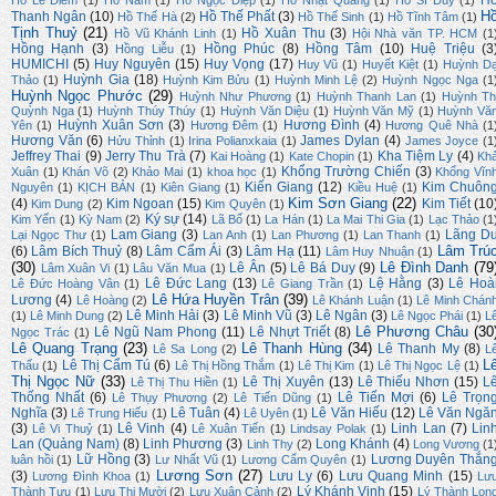
H
Hồ Lê Diêm
(1)
Hồ Nam
(1)
Hồ Ngọc Diệp
(1)
Hồ Nhật Quang
(1)
Hồ Sĩ Duy
(1)
H
Thanh Ngân
(10)
Hồ Thế Phất
(3)
Hồ Thế Hà
(2)
Hồ Thế Sinh
(1)
Hồ Tĩnh Tâm
(1)
Tịnh Thuỷ
(21)
Hồ Xuân Thu
(3)
Hồ Vũ Khánh Linh
(1)
Hội Nhà văn TP. HCM
(1
Hồng Hạnh
(3)
Hồng Phúc
(8)
Hồng Tâm
(10)
Huệ Triệu
(3
Hồng Liễu
(1)
HUMICHI
(5)
Huy Nguyên
(15)
Huy Vọng
(17)
Huy Vũ
(1)
Huyết Kiệt
(1)
Huỳnh D
Huỳnh Gia
(18)
Thảo
(1)
Huỳnh Kim Bửu
(1)
Huỳnh Minh Lệ
(2)
Huỳnh Ngọc Nga
(1
Huỳnh Ngọc Phước
(29)
Huỳnh Như Phương
(1)
Huỳnh Thanh Lan
(1)
Huỳnh Th
Quỳnh Nga
(1)
Huỳnh Thúy Thúy
(1)
Huỳnh Văn Diệu
(1)
Huỳnh Văn Mỹ
(1)
Huỳnh Vă
Huỳnh Xuân Sơn
(3)
Hương Đình
(4)
Yên
(1)
Hương Đêm
(1)
Hương Quê Nhà
(1
Hương Văn
(6)
James Dylan
(4)
Hửu Thỉnh
(1)
Irina Polianxkaia
(1)
James Joyce
(1
Jeffrey Thai
(9)
Jerry Thu Trà
(7)
Kha Tiệm Ly
(4)
Kai Hoàng
(1)
Kate Chopin
(1)
Kh
Khổng Trường Chiến
(3)
Xuân
(1)
Khán Võ
(2)
Khảo Mai
(1)
khoa học
(1)
Khổng Vĩn
Kiến Giang
(12)
Kim Chuôn
Nguyên
(1)
KỊCH BẢN
(1)
Kiên Giang
(1)
Kiều Huệ
(1)
Kim Sơn Giang
(22)
(4)
Kim Ngoan
(15)
Kim Tiết
(10
Kim Dung
(2)
Kim Quyên
(1)
Ký sự
(14)
Kim Yến
(1)
Kỳ Nam
(2)
Lã Bố
(1)
La Hán
(1)
La Mai Thi Gia
(1)
Lạc Thảo
(1
Lam Giang
(3)
Lãng D
Lại Ngọc Thư
(1)
Lan Anh
(1)
Lan Phương
(1)
Lan Thanh
(1)
Lâm Trú
(6)
Lâm Bích Thuỷ
(8)
Lâm Cẩm Ái
(3)
Lâm Hạ
(11)
Lâm Huy Nhuận
(1)
(30)
Lê Đình Danh
(79
Lê Ân
(5)
Lê Bá Duy
(9)
Lâm Xuân Vi
(1)
Lâu Văn Mua
(1)
Lê Đức Lang
(13)
Lệ Hằng
(3)
Lê Hoà
Lê Đức Hoàng Vân
(1)
Lê Giang Trần
(1)
Lê Hứa Huyền Trân
(39)
Lương
(4)
Lê Hoàng
(2)
Lê Khánh Luận
(1)
Lê Minh Chán
Lê Minh Hải
(3)
Lê Minh Vũ
(3)
Lê Ngân
(3)
(1)
Lê Minh Dung
(2)
Lê Ngọc Phái
(1)
L
Lê Phương Châu
(30
Lê Ngũ Nam Phong
(11)
Lê Nhựt Triết
(8)
Ngọc Trác
(1)
Lê Quang Trạng
(23)
Lê Thanh Hùng
(34)
Lê Thanh My
(8)
Lê Sa Long
(2)
L
L
Lê Thị Cẩm Tú
(6)
Thấu
(1)
Lê Thị Hồng Thắm
(1)
Lê Thị Kim
(1)
Lê Thị Ngọc Lệ
(1)
Thị Ngọc Nữ
(33)
Lê Thị Xuyên
(13)
Lê Thiếu Nhơn
(15)
L
Lê Thị Thu Hiền
(1)
Thống Nhất
(6)
Lê Tiến Mợi
(6)
Lê Trọn
Lê Thụy Phương
(2)
Lê Tiến Dũng
(1)
Nghĩa
(3)
Lê Tuân
(4)
Lê Văn Hiếu
(12)
Lê Văn Ngă
Lê Trung Hiếu
(1)
Lê Uyên
(1)
(3)
Lê Vinh
(4)
Linh Lan
(7)
Lin
Lê Vi Thuỷ
(1)
Lê Xuân Tiến
(1)
Lindsay Polak
(1)
Lan (Quảng Nam)
(8)
Linh Phương
(3)
Long Khánh
(4)
Linh Thy
(2)
Long Vương
(1
Lữ Hồng
(3)
Lương Duyên Thắn
luân hồi
(1)
Lư Nhất Vũ
(1)
Lương Cẩm Quyên
(1)
Lương Sơn
(27)
(3)
Lưu Ly
(6)
Lưu Quang Minh
(15)
Lương Đình Khoa
(1)
Lư
Lý Khánh Vinh
(15)
Thành Tựu
(1)
Lưu Thị Mười
(2)
Lưu Xuân Cảnh
(2)
Lý Thành Lon