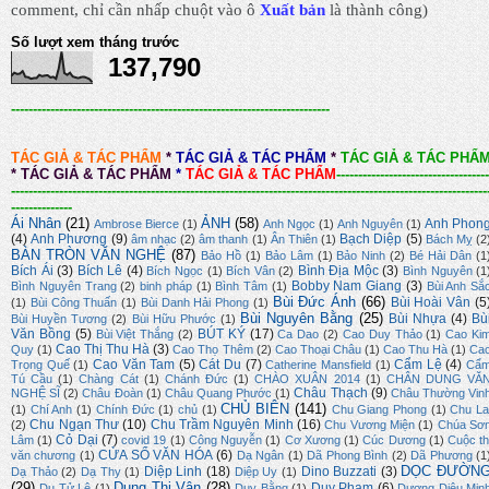
comment, chỉ cần nhấp chuột vào ô
Xuất bản
là thành công
)
Số lượt xem tháng trước
137,790
-------------------------------------------------------------------------
TÁC GIẢ & TÁC PHẨM
*
TÁC GIẢ & TÁC PHẨM
*
TÁC GIẢ & TÁC PHẨ
*
TÁC GIẢ & TÁC PHẨM
*
TÁC GIẢ & TÁC PHẨM
-----------------------------------
-------------------------------------------------------------------------------------------------------------
--------------
Ái Nhân
(21)
ẢNH
(58)
Anh Phon
Ambrose Bierce
(1)
Anh Ngọc
(1)
Anh Nguyên
(1)
(4)
Anh Phương
(9)
Bạch Diệp
(5)
âm nhạc
(2)
âm thanh
(1)
Ân Thiên
(1)
Bách Mỵ
(2
BÀN TRÒN VĂN NGHỆ
(87)
Bảo Hồ
(1)
Bảo Lâm
(1)
Bảo Ninh
(2)
Bé Hải Dân
(1
Bích Ái
(3)
Bích Lê
(4)
Bình Địa Mộc
(3)
Bích Ngọc
(1)
Bích Vân
(2)
Bình Nguyên
(1
Bobby Nam Giang
(3)
Bình Nguyên Trang
(2)
binh pháp
(1)
Bình Tâm
(1)
Bùi Anh Sắ
Bùi Đức Ánh
(66)
Bùi Hoài Vân
(5
(1)
Bùi Công Thuấn
(1)
Bùi Danh Hải Phong
(1)
Bùi Nguyên Bằng
(25)
Bùi Nhựa
(4)
Bù
Bùi Huyền Tương
(2)
Bùi Hữu Phước
(1)
Văn Bồng
(5)
BÚT KÝ
(17)
Bùi Việt Thắng
(2)
Ca Dao
(2)
Cao Duy Thảo
(1)
Cao Ki
Cao Thị Thu Hà
(3)
Quy
(1)
Cao Thọ Thêm
(2)
Cao Thoại Châu
(1)
Cao Thu Hà
(1)
Ca
Cao Văn Tam
(5)
Cát Du
(7)
Cẩm Lệ
(4)
Trọng Quế
(1)
Catherine Mansfield
(1)
Cẩ
Tú Cầu
(1)
Chàng Cát
(1)
Chánh Đức
(1)
CHÀO XUÂN 2014
(1)
CHÂN DUNG VĂ
Châu Thạch
(9)
NGHỆ SĨ
(2)
Châu Đoàn
(1)
Châu Quang Phước
(1)
Châu Thường Vin
CHỦ BIÊN
(141)
(1)
Chí Anh
(1)
Chính Đức
(1)
chủ
(1)
Chu Giang Phong
(1)
Chu La
Chu Ngạn Thư
(10)
Chu Trầm Nguyên Minh
(16)
(2)
Chu Vương Miện
(1)
Chúa Sơ
Cỏ Dại
(7)
Lâm
(1)
covid 19
(1)
Công Nguyễn
(1)
Cơ Xương
(1)
Cúc Dương
(1)
Cuộc th
CỬA SỔ VĂN HÓA
(6)
văn chương
(1)
Dạ Ngân
(1)
Dã Phong Bình
(2)
Dã Phương
(1
DỌC ĐƯỜN
Diệp Linh
(18)
Dino Buzzati
(3)
Dạ Thảo
(2)
Dạ Thy
(1)
Diệp Uy
(1)
(29)
Dung Thị Vân
(28)
Duy Phạm
(6)
Du Tử Lê
(1)
Duy Bằng
(1)
Dương Diệu Min