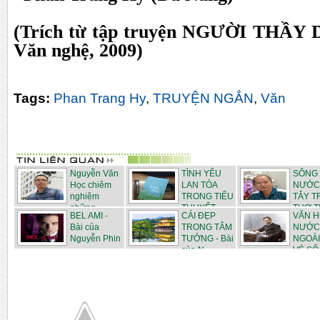
(Trích từ tập truyện NGƯỜI THẦY
Văn nghệ, 2009)
Tags:
Phan Trang Hy
,
TRUYỆN NGẮN
,
Văn
Nguyễn Văn
TÌNH YÊU
SÔNG
Học chiêm
LAN TỎA
NƯỚC
nghiệm
TRONG TIỂU
TÂY 
những ...
THUYẾT ...
THƠ 
BEL AMI -
CÁI ĐẸP
VĂN 
N...
Bài của
TRONG TÂM
NƯỚC
Nguyễn Phin
TƯỞNG - Bài
NGOÀI
của N...
VÉ SỐ -