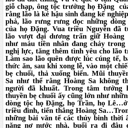
giỗ chạp, ông tộc trưởng họ Đặng củ
rằng lão là kẻ hậu sinh đang kế nghiệ
phả, lão rưng rưng đọc những dòng 
của họ Đặng. Vua triều Nguyễn đã t
lão vượt đại dương trấn giữ Hoàng
như máu tiền nhân đang chảy trong 
nghị lực, tăng thêm tình yêu cho lão 
Làm sao lão quên được lúc cúng tế, b
thức ăn, sau khi xong lễ, vào một chi
bẹ chuối, thả xuống biển. Mũi thuy
Sa như thể rằng Hoàng Sa không th
người đã khuất. Trong tâm tưởng l
thuyền bẹ chuối ấy cũng lớn như nhữn
dòng tộc họ Đặng, họ Trần, họ Lê…ở 
triều đình, tiến thẳng Hoàng Sa…Tron
những bài văn tế các thủy binh thời 
nặng nợ nước nhà, buổi ra đi đâu 