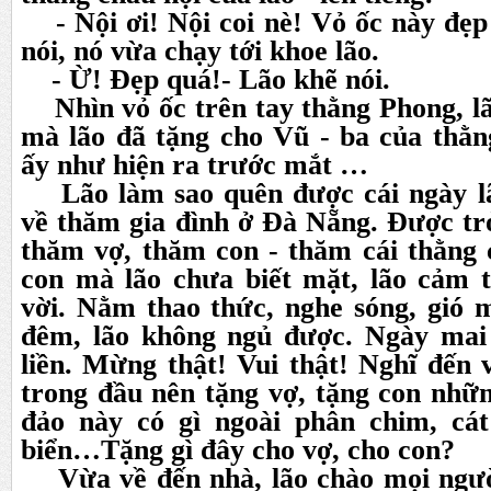
- Nội ơi! Nội coi nè! Vỏ ốc này đẹp 
nói, nó vừa chạy tới khoe lão.
- Ừ! Đẹp quá!- Lão khẽ nói.
Nhìn vỏ ốc trên tay thằng Phong, lão
mà lão đã tặng cho Vũ - ba của thằ
ấy như hiện ra trước mắt …
Lão làm sao quên được cái ngày lã
về thăm gia đình ở Đà Nẵng. Được trở
thăm vợ, thăm con - thăm cái thằng c
con mà lão chưa biết mặt, lão cảm t
vời. Nằm thao thức, nghe sóng, gió 
đêm, lão không ngủ được. Ngày mai 
liền. Mừng thật! Vui thật! Nghĩ đến v
trong đầu nên tặng vợ, tặng con nhữ
đảo này có gì ngoài phân chim, cát
biển…Tặng gì đây cho vợ, cho con?
Vừa về đến nhà, lão chào mọi ngườ