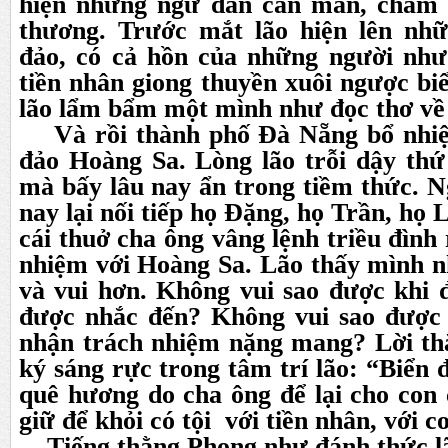
hiện những ngư dân cần mẫn, chăm c
thương. Trước mắt lão hiện lên nhữ
đảo, có cả hồn của những người như 
tiền nhân giong thuyền xuôi ngược bi
lão lẩm bẩm một mình như đọc thơ v
Và rồi thành phố Đà Nẵng bổ nhiệ
đảo Hoàng Sa. Lòng lão trỗi dậy thứ
mà bấy lâu nay ẩn trong tiềm thức. 
nay lại nối tiếp họ Đặng, họ Trần, họ
cái thuở cha ông vâng lệnh triều đình
nhiệm với Hoàng Sa. Lão thấy mình như
và vui hơn. Không vui sao được khi 
được nhắc đến? Không vui sao được
nhận trách nhiệm nặng mang? Lời th
ký sáng rực trong tâm trí lão: “Biển 
quê hương do cha ông để lại cho con 
giữ để khỏi có tội với tiền nhân, với 
Tiếng thằng Phong như đánh thức l