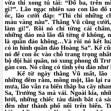
vừa thi xong tú tài: “Đố ba, trên m
gì?”. Lão ngạc nhiên sao con lão đố
ốc, lão cười đáp: “Thì chỉ những 
màu vàng nâu”. Thằng Vũ cũng cười,
làm gì!”. Rồi nó chỉ từng cái chấm,
những đảo mà lão đã từng ở không, n
là quần đảo không…Và rồi nó kết lu
có in hình quần đảo Hoàng Sa”. Kể cũ
nó để con ốc vào chỗ trang trọng nhất
bộ đội hải quân, nó xung phong đi Tr
gàn con. Nó cũng có tình yêu đảo như 
Kể từ ngày thằng Vũ mất, lão 
những đêm rằm, mồng một, lão lại ra
mưa, lão vẫn ra biển thắp ba cây nh
Sa, Trường Sa mà vái. Ngoài kia, nh
lưới, những chiếc tàu đánh bắt cá s
đèn như thành phố nổi trên biển. T