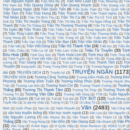
Trần Nguyên Hạnh
(6)
Trần Như Luận
(3)
Trần Nhã My
(2)
Trần Nhương
(1)
Trầ
Trần Quang Dũng
(4)
Trần Quang Khanh
(12)
Phù Nam
(1)
Trần Quang Lộc
(1
Trần Quang Ngân
(10)
Trần Quốc Tiến
(8)
Trần Quốc Toàn
(1)
Trần Quốc Việt
(1
Trần Tâm
(7)
Trần Thái Hưng
(5)
Trần Thanh Hải
(3)
Trầ
Trần Thành Nghĩa
(1)
Thế Nhân
(13)
Trần Thi Ca
(9)
Trần Thị Bích Thu
(1)
Trần Thị Cổ Tích
(2)
Trần Th
Trần Thị Huyền Trang
(3)
Trần Th
Huệ
(1)
Trần Thị Mai
(1)
Trần Thị Ngọc Hồng
(1)
Thanh
(5)
Trần Thị Thương Thương
(4)
Trầ
Trần Thị Thắng
(1)
Trần Thị Trúc Hạ
(1)
Thị Uyên
(8)
Trần Thiện
(3)
Trần Thuậ
Trần Thiện Tuấn
(1)
Trần Thoại Nguyên
(2)
(7)
Trần Thúy Lành
(6)
Trần Thuỳ Trang
(1)
Trần Thư
(1)
Trần Thương Nhiều
(1)
Trầ
Trần Tuấ
Trọng Hưng
(2)
Trần Trọng Tân
(1)
Trần Trọng Vũ
(2)
Trần Tuấn Anh
(2)
Thanh
(10)
Trần Văn Bạn
(16)
Trần Văn Nhân
(5)
Trần Vạn Giã
(2)
Trần Văn Thiê
Trần Võ Thành Văn
(24)
Trần Viết Dũng
(11)
(1)
Trần Việt
(1)
Triết học
(2)
Triều Â
Triệu Từ Truyền
(30)
Trịn
(2)
Triều Châu
(1)
Triều La Vỹ
(2)
Triệu Lam Châu
(1)
Bửu Hoài
(106)
Trịnh Hoài Linh
(5)
Trịnh Huy
(4)
Trịnh Duy Sơn
(2)
Trịnh Thuỳ M
(1)
Trịnh Tuyên
(1)
Trịnh Viết Hiền
(1)
Trịnh Viết Hiệp
(1)
Trịnh Yến
(2)
Trọng Mật
(2)
tr
Trúc Giang
(4)
Trúc Thanh Tâm
(12)
Trú
vương
(1)
Trúc Lập
(1)
Trúc Linh Lan
(2)
Thuyên
(3)
Truyệ
trung quốc
(1)
Trung Trung Đỉnh
(1)
Trung Y
(1)
Truong Nguyen
(1)
TRUYỆN NGẮN
(1173
dài
(10)
TRUYỆN DỊCH
(17)
Truyện ký
(2)
TRUYỆN VỪA
(14)
Trương Công Tưởng
(16)
Trương Đìn
Trương Diễm Phiến
(1)
Phượng
(8)
Trương Đình Tuấn
(3)
Trương Hồng Phúc
(14)
Trương Huỳnh Nh
Trườn
Trương Nam Chi
(5)
Trân
(2)
Trương Lan Anh
(1)
Trương Thanh Cường
(2)
Thắng
(65)
Trương Thị Thanh Tâm
(22)
Trường Thịnh
(6
Trương Thị Thúy
(2)
Trương Văn Dân
(21)
Tuấn Nguyễ
Trương Tri
(2)
Trương Viết Hùng
(1)
TTM
(1)
TÙY BÚT
(120)
(7)
Tuấn Quỳnh
(3)
Tuệ Mỹ
(1)
Tuti
(2)
Tuỳ bút
(2)
Tuyết Nhung
(2
Tuyết Vân
(1)
tứ đại mỹ nhân
(1)
Tường Vi
(1)
TX
(1)
Út Lãng Tử
(1)
Uyên Khuê
(2)
Uyê
Văn
(2483)
Minh
(1)
Uyển Phan
(1)
Vạn Lộc
(1)
Vành Khuyên
(1)
Văn Công M
văn hóa truyền thống
(5)
Văn học nước ngoài
(13)
(2)
Văn Lưu
(1)
Văn Nguyên
(1
Vă
Văn Nguyên Lương
(7)
Văn Nhược Ba
(1)
Văn Thạnh
(2)
Văn Thành Lê
(1)
Thắng
(23)
Vân Ph
Vân Đồn
(3)
Vân Giang
(12)
Văn Trọng Hùng
(1)
Vân Khanh
(2)
(32)
Vân Tùng
(2)
Vi Ánh Ngọc
(2)
Vi Quốc Hiệp
(1)
Victor Remizov
(1)
VIDEO CLIP
(2