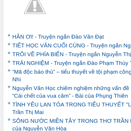
HÂN ƠI! - Truyện ngắn Đào Văn Đạt
TIẾT HỌC VĂN CUỐI CÙNG - Truyện ngắn Ngu
TRÔI VỀ PHÍA BIỂN - Truyện ngắn Nguyễn Th
TRẢI NGHIỆM - Truyện ngắn Đào Phạm Thùy 
“Mã độc báo thù” – tiểu thuyết về tội phạm côn
Nhi
Nguyễn Văn Học chiêm nghiệm những vấn đề x
“Cái chết của vua câm” - Bài của Phụng Thiên
TÌNH YÊU LAN TỎA TRONG TIỂU THUYẾT "LIN
Trần Thị Mai
SÔNG NƯỚC MIỀN TÂY TRONG THƠ TRẦN 
của Nguyễn Văn Hòa