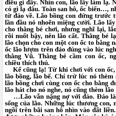
điều gì đấy. Nhìn con, lão lấy làm lạ.
có gì lạ đâu. Toàn san hô, ốc biển…, 
từ đảo về. Lão bồng con đứng trước t
lần đầu nó nhoẽn miệng cười. Lão lấ
cho thằng bé chơi, nhưng nghĩ lại, lã
rồi nuốt bậy, nên lão cất. Thằng bé l
lão chọn cho con một con ốc to bằng n
ốc lão lượm trên đảo đúng vào lúc ngh
thằng Vũ. Thằng bé cầm con ốc, n
chiều thích thú.
Kể cũng lạ! Từ khi chơi với con ốc,
lão bồng, lão bế. Chỉ trừ lúc nó thèm 
lão bồng chơi cùng con ốc cho bằng đ
lão hát cho nó nghe, nó cũng thèm lã
…Lão vẫn nặng nợ với đảo. Đảo là 
sống của lão. Những lúc thương con, n
ngồi trên bãi san hô nhìn vào đất liề