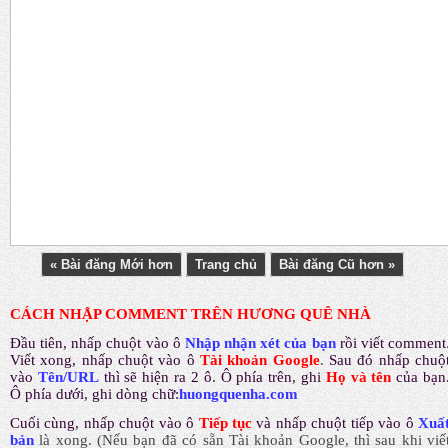
« Bài đăng Mới hơn
Trang chủ
Bài đăng Cũ hơn »
CÁCH NHẬP COMMENT TRÊN HƯƠNG QUÊ NHÀ
Đầu tiên, nhấp chuột vào ô
Nhập nhận xét của bạn
rồi viết comment
Viết xong, nhấp chuột vào ô
Tài khoản Google
.
Sau đó nhấp chuộ
vào
Tên/URL
thì sẽ hiện ra 2 ô. Ô phía trên, ghi
Họ và tên
của bạn
Ô phía dưới, ghi dòng chữ:
huongquenha.com
Cuối cùng, nhấp chuột vào ô
Tiếp tục
và nhấp chuột tiếp vào ô
Xuấ
bản
là xong.
(Nếu bạn đã có sẵn Tài khoản Google, thì sau khi viế