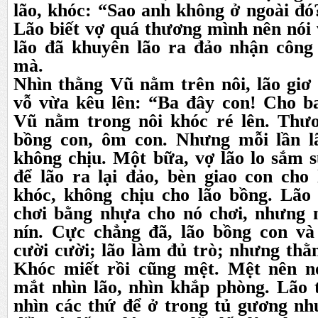
lão, khóc: “Sao anh không ở ngoài đó
Lão biết vợ quá thương mình nên nói 
lão đã khuyên lão ra đảo nhận công 
mà.
Nhìn thằng Vũ nằm trên nôi, lão giơ 
vỗ vừa kêu lên: “Ba đây con! Cho ba
Vũ nằm trong nôi khóc ré lên. Thư
bồng con, ôm con. Nhưng mỗi lần l
không chịu. Một bữa, vợ lão lo sắm 
để lão ra lại đảo, bèn giao con cho
khóc, không chịu cho lão bồng. Lão
chơi bằng nhựa cho nó chơi, nhưng 
nín. Cực chẳng đã, lão bồng con và
cười cười; lão làm đủ trò; nhưng thằ
Khóc miết rồi cũng mệt. Mệt nên n
mắt nhìn lão, nhìn khắp phòng. Lão 
nhìn các thứ để ở trong tủ gương 