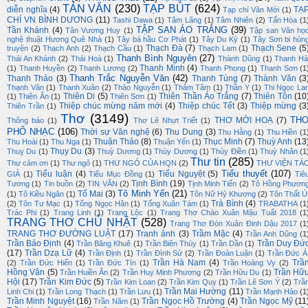
TẢN VĂN
(230)
TẠP BÚT
(624)
diễn nghĩa
(4)
TẠ
Tạp chí Văn Mới
(1)
CHÍ VN BÌNH DƯƠNG
(11)
Tashi Dawa
(1)
Tâm Lãng
(1)
Tâm Nhiên
(2)
Tấn Hòa
(1
TẬP SAN ÁO TRẮNG
(39)
Tần Khánh
(4)
Tân Vương Huy
(1)
Tập san Văn họ
nghệ thuật Hương Quê Nhà
(1)
Tây bá hầu Cơ Phát
(1)
Tây Du Ký
(1)
Tây Sơn bi hùn
Thạch Đà
(7)
Thạch Sene
(5
truyện
(2)
Thạch Anh
(2)
Thạch Cầu
(1)
Thạch Lam
(1)
Thanh Bình Nguyên
(27)
Thái An Khánh
(2)
Thái Hoà
(1)
Thành Dũng
(1)
Thanh Hả
Thanh Minh
(4)
(1)
Thanh Huyền
(2)
Thanh Lương
(2)
Thanh Phong
(1)
Thanh Sơn
(1
Thanh Trắc Nguyễn Văn
(42)
Thanh Thảo
(3)
Thanh Tùng
(7)
Thành Văn
(3
Thạnh Văn
(1)
Thanh Xuân
(2)
Thảo Nguyễn
(1)
Thâm Tâm
(1)
Thần Y
(1)
Thi Ngọc La
Thiên Di
(5)
Thiên Thần Áo Trắng
(7)
Thiên Tôn
(10
(1)
Thiên Ân
(1)
Thiên Sơn
(1)
Thiệp chúc mừng năm mới
(4)
Thiệp chúc Tết
(3)
Thiệp mừng
(3
Thiên Trần
(1)
Thơ
(3149)
TH
THƠ MỜI HOẠ
(7)
Thông báo
(1)
Thơ Lê Nhựt Triết
(1)
PHỔ NHẠC
(106)
Thời sự Văn nghệ
(6)
Thu Dung
(3)
Thu Hằng
(1)
Thu Hiền
(1
Thuận Thảo
(8)
Thục Minh
(7)
Thuỳ Anh
(13
Thu Hoài
(1)
Thu Nga
(1)
Thuận Yến
(1)
Thụy Du
(3)
Thuỵ Du
(1)
Thuỳ Dương
(1)
Thùy Dương
(1)
Thủy Điền
(1)
Thuỳ Nhân
(1
Thư tin
(285)
Thư cảm ơn
(1)
Thư ngỏ
(1)
THƯ NGỎ CỦA HQN
(2)
THƯ VIỆN TÁ
Tiểu thuyết
(107)
Tiểu luận
(4)
Tiểu Nguyệt
(5)
GIẢ
(1)
Tiểu Mục Đồng
(1)
Tiê
Tịnh Bình
(19)
Tương
(1)
Tin buồn
(2)
TIN VĂN
(2)
Tịnh Minh Tiến
(2)
Tô Hồng Phươn
Tô Minh Yến
(21)
Tố Mai
(3)
(1)
Tô Kiều Ngân
(1)
Tôn Nữ Hỷ Khương
(2)
Tôn Thất Ú
Trà Bình
(4)
(2)
Tôn Tư Mạc
(1)
Tống Ngọc Hân
(1)
Tống Xuân Tám
(1)
TRABATHA
(1
Trác Phi
(1)
Trang Linh
(1)
Trang Lộc
(1)
Trang Thơ Chào Xuân Mậu Tuất 2018
(1
TRANG THƠ CHỦ NHẬT
(528)
Trang Thơ Đón Xuân Đinh Dậu 2017
(1
TRANG THƠ ĐƯỜNG LUẬT
(17)
Tranh ảnh
(3)
Trầm Mặc
(4)
Trần Anh Dũng
(1
Trần Bảo Định
(4)
Trần Duy Đứ
Trần Băng Khuê
(1)
Trần Biên Thùy
(1)
Trần Dần
(1)
(17)
Trần Dzạ Lữ
(4)
Trần Định
(1)
Trần Đình Sử
(2)
Trần Đoàn Luận
(1)
Trần Đức Á
Trần Hà Nam
(4)
Trầ
(2)
Trần Đức Hiển
(1)
Trần Đức Tín
(1)
Trần Hoàng Vy
(2)
Hồng Vân
(5)
Trần Hữ
Trần Huiền Ân
(2)
Trần Huy Minh Phương
(2)
Trần Hữu Du
(1)
Hội
(17)
Trần Kim Đức
(5)
Trần Kim Loan
(2)
Trần Kim Quy
(1)
Trần Lê Sơn Ý
(2)
Trầ
Trần Mai Hường
(11)
Linh Chi
(1)
Trần Long Thạch
(1)
Trần Lưu
(1)
Trần Mạnh Hảo
(1
Trần Minh Nguyệt
(16)
Trần Ngọc Hồ Trường
(4)
Trần Ngọc Mỹ
(11
Trần Năm
(1)