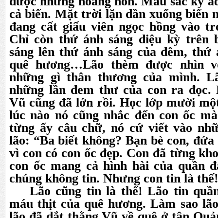
được những hoàng hôn. Màu sắc kỳ ảo
cả biển. Mặt trời lặn dần xuống biển 
đang cất giấu viên ngọc hồng vào tr
Chỉ còn thứ ánh sáng diệu kỳ trên b
sáng lên thứ ánh sáng của đêm, thứ 
quê hương…Lão thèm được nhìn vợ
những gì thân thương của mình. L
những lần đem thư của con ra đọc.
Vũ cũng đã lớn rồi. Học lớp mười một
lúc nào nó cũng nhắc đến con ốc mà
từng ấy câu chữ, nó cứ viết vào nhữ
lão: “Ba biết không? Bạn bè con, đứa
vì con có con ốc đẹp. Con đã từng kho
con ốc mang cả hình hài của quần 
chúng không tin. Nhưng con tin là thế!
Lão cũng tin là thế! Lão tin quần
máu thịt của quê hương. Làm sao lão
lão đã dắt thằng Vũ về quê ở tận Quả