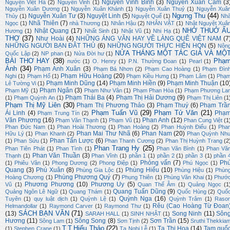
Nguyễn Vĩnh Bình
(3)
Nguyễn Xuân Cảm
(3
Nguyễn Việt Hà
(2)
Nguyễn Vinh
(1)
Nguyễn Xuân Dương
(1)
Nguyễn Xuân Khánh
(1)
Nguyễn Xuân Thuỷ
(1)
Nguyễn Xuâ
Ngưng Thu
(44)
Nguyễn Xuân Tư
(3)
Nguyệt Linh
(5)
Thủy
(1)
Nguyệt Quế
(1)
Nh
Nhã Thiên
(7)
Ngọc
(1)
nhà Thương
(1)
Nhân Hậu
(2)
NHÂN VẬT
(1)
Nhật Nguyệt Xuâ
NHỚ THUỞ Ấ
Nhật Quang
(17)
Hương
(1)
Nhất Sinh
(1)
Nhật Vũ
(1)
Nhi Hạ
(1)
THƠ
(37)
Như Hoài
(4)
NHỮNG ÁNG VĂN HAY VỀ LÀNG QUÊ VIỆT NAM
(7
NHỮNG NGƯỜI BẠN ĐÂT THỦ
(6)
NHỮNG NGƯỜI THỰC HIỆN HQN
(5)
Nôn
NỬA THÁNG MỘT TÁC GIẢ VÀ MỘ
Quốc Lập
(2)
NP phan
(1)
Nửa Đời hư
(1)
BÀI THƠ HAY
(38)
Phạ
nước
(1)
O. Henry
(1)
P.N. Thường Đoan
(1)
Pearl
(1)
Ánh
(34)
Phạm Anh Xuân
(3)
Phạm Bá Nhơn
(2)
Phạm Cao Hoàng
(1)
Phạm Đìn
Phạm Hữu Hoàng
(20)
Nghi
(1)
Phạm Hổ
(1)
Phạm Kiều Hưng
(1)
Phạm Lâm
(1)
Phạ
Phạm Minh Dũng
(14)
Phạm Minh Hiền
(9)
Phạm Minh Thuận
(10
Lê Tường Vi
(1)
Phạm Ngân
(3)
Phạm Mỹ
(1)
Phạm Như Vân
(1)
Phạm Phan Hòa
(1)
Phạm Phương La
Phạm Thái Ba
(4)
Phạm Thị Hải Dương
(9)
(1)
Phạm Quỳnh An
(1)
Phạm Thị Liên
(1
Phạm Thị Mỹ Liên
(30)
Phạm Thị Phương Thảo
(3)
Phạm Thuý
(6)
Phạm Trầ
Phạm Tuấn Vũ
(29)
Phạm Tử Văn
(21)
Ái Linh
(4)
Phạ
Phạm Trung Tín
(2)
Văn Phương
(16)
Phan Anh
(12)
Phạm Văn Thạnh
(1)
Phạm Vũ
(1)
Phan Cung Việt
(1
Phan Đức Nam
(1)
Phan Hoài Thương
(1)
Phan Hoàng
(2)
Phan Huỳnh Điểu
(1)
Pha
Phan Mai Thư Nhã
(6)
Phan Nam
(20)
Hữu Lý
(1)
Phan Khanh
(2)
Phan Quỳnh Nh
Phan Tấn Lược
(6)
(1)
Phan Sửu
(1)
Phan Thanh Cương
(2)
Phan Thị Huỳnh Trang
(2
Phan Trang Hy
(25)
Phan Tiên Phát
(1)
Phan Tình
(1)
Phan Văn Bình
(1)
Phan Vă
Phan Văn Thuần
(3)
Thạnh
(1)
Phan Vĩnh
(1)
phần 1
(1)
phần 2
(1)
phần 3
(1)
phần 
Phỏng vấn
(7)
Ph
(1)
Phiêu Vân
(1)
Phong Dương
(2)
Phong Điệp
(1)
Phú Ngọc
(1)
Quang
(3)
Phú Xuân
(8)
Phùng Hiếu
(10)
Phùng Gia Lộc
(1)
Phùng Hiệu
(1)
Phùn
Phùng Phương Quý
(7)
Hoàng Chương
(1)
Phụng Thiên
(1)
Phùng Văn Khai
(1)
Phướ
Phương Phương
(10)
Phương Uy
(5)
Vũ
(1)
Quan Thế Âm
(1)
Quảng Ngọc
(1
Quang Tuấn Dũng
(9)
Quảng Ngôn Lê Ngữ
(1)
Quang Thám
(1)
Quốc Hùng
(2)
Quố
Quỳnh Nga
(16)
Tuyên
(1)
quy luật dịch
(1)
Quỳnh Lệ
(1)
Quỳnh Trâm
(1)
Raso
Rêu (Cao Hoàng Từ Đoan
Helmandollar
(1)
Raymond Carver
(1)
Raymond Thư
(1)
SÁCH BẠN VĂN
(71)
(13)
Song Ninh
(11)
Sôn
SARAH HALL
(1)
SINH NHẬT
(1)
Hương
(11)
Sông Song
(8)
Sơn Trần
(15)
Sông Lam
(1)
Sơn Tịnh
(2)
Sruthi Thekkia
T.T.Hiếu Thảo
(22)
Tạ Thị Hoa
(14)
Tam quố
(1)
Stephen Crane
(1)
Tạ Nghi Lễ
(1)