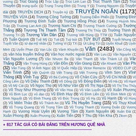
Trúc Giang
(4)
Trúc Thanh Tâm
(12)
Trú
vương
(1)
Trúc Lập
(1)
Trúc Linh Lan
(2)
Thuyên
(3)
Truyệ
trung quốc
(1)
Trung Trung Đỉnh
(1)
Trung Y
(1)
Truong Nguyen
(1)
TRUYỆN NGẮN
(1173
dài
(10)
TRUYỆN DỊCH
(17)
Truyện ký
(2)
TRUYỆN VỪA
(14)
Trương Công Tưởng
(16)
Trương Đìn
Trương Diễm Phiến
(1)
Phượng
(8)
Trương Đình Tuấn
(3)
Trương Hồng Phúc
(14)
Trương Huỳnh Nh
Trườn
Trương Nam Chi
(5)
Trân
(2)
Trương Lan Anh
(1)
Trương Thanh Cường
(2)
Thắng
(65)
Trương Thị Thanh Tâm
(22)
Trường Thịnh
(6
Trương Thị Thúy
(2)
Trương Văn Dân
(21)
Tuấn Nguyễ
Trương Tri
(2)
Trương Viết Hùng
(1)
TTM
(1)
TÙY BÚT
(120)
(7)
Tuấn Quỳnh
(3)
Tuệ Mỹ
(1)
Tuti
(2)
Tuỳ bút
(2)
Tuyết Nhung
(2
Tuyết Vân
(1)
tứ đại mỹ nhân
(1)
Tường Vi
(1)
TX
(1)
Út Lãng Tử
(1)
Uyên Khuê
(2)
Uyê
Văn
(2483)
Minh
(1)
Uyển Phan
(1)
Vạn Lộc
(1)
Vành Khuyên
(1)
Văn Công M
văn hóa truyền thống
(5)
Văn học nước ngoài
(13)
(2)
Văn Lưu
(1)
Văn Nguyên
(1
Vă
Văn Nguyên Lương
(7)
Văn Nhược Ba
(1)
Văn Thạnh
(2)
Văn Thành Lê
(1)
Thắng
(23)
Vân Ph
Vân Đồn
(3)
Vân Giang
(12)
Văn Trọng Hùng
(1)
Vân Khanh
(2)
(32)
Vân Tùng
(2)
Vi Ánh Ngọc
(2)
Vi Quốc Hiệp
(1)
Victor Remizov
(1)
VIDEO CLIP
(2
Viễn Trình
(25)
Vĩn
Vĩnh Sơn
(7)
Việt Quỳnh
(1)
Việt Trang
(1)
Việt Trương
(1)
Thông
(43)
Vĩnh Tuy
(21)
Võ Chân Cửu
(17)
Võ Chí Nhất
(3)
Võ Bá Cường
(1)
V
Võ Diệu Thanh
(18)
Võ Đông Điền
(4)
Công Liêm
(1)
Võ Dõng
(1)
Võ Hà
(1)
Võ Hạn
Võ Ngọc Thọ
(4)
Võ Như Văn
(3)
Võ Thị Nga
(13)
(2)
Võ Mỹ Cát
(1)
Võ Thị Thu Thủ
Võ Thuỵ Như Phương
(15)
Võ Xuân Phươn
(1)
Võ Văn Hoa
(1)
Võ Văn Luyến
(1)
(3)
Vũ Đình Huy
(9)
Vũ Bình Lục
(1)
vũ đạo
(1)
Vũ Đình Liên
(1)
Vũ Đình Minh
(1)
V
Vũ Hạnh
(3)
Đình Nguyệt
(2)
Vũ Đình Thung
(2)
Vũ Đức Trọng
(1)
Vũ Hạ
(1)
Vũ Hùn
Vũ Thị Huyền Trang
(115)
Vũ Miên Thảo
(5)
Vũ Thụy Khu
(2)
Vũ Thành An
(1)
(8)
Vũ Trọng Quang
(1)
Vũ Trọng Tâm
(2)
Vũ Trọng Thanh
(1)
Vương Doãn
(1)
Vươn
Vương Hoài Uyên
(4)
Vương Tâm
(3)
Xanh Nguyên
(4)
Hạnh
(1)
Xuân Đài
(1
Xuân Phong
(6)
Xuân Tiến
(20)
Ý Thu
(3)
Yên Kha
(7)
Xuân Phương
(1)
Ziken
(2)
-------------------------------------------------------------------------
+ 817 TÁC GIẢ CÓ BÀI ĐĂNG TRÊN HƯƠNG QUÊ NHÀ
-------------------------------------------------------------------------