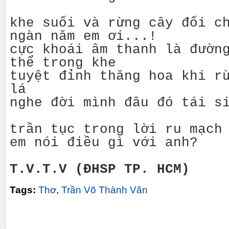
khe suối và rừng cây đối c
ngàn năm em ơi...!
cực khoái âm thanh là đườn
thể trong khe
tuyệt đỉnh thăng hoa khi r
lá
nghe đời mình đâu đó tái s
trần tục trong lời ru mạch
em nói điều gì với anh?
T.V.T.V (ĐHSP TP. HCM)
Tags:
Thơ
,
Trần Võ Thành Văn