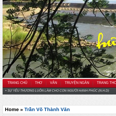
TRANG CHỦ
THƠ
VĂN
TRUYỆN NGẮN
TRANG TH
+ SỰ YÊU THƯƠNG LUÔN LÀM CHO CON NGƯỜI HẠNH PHÚC (N.H.D)
Home »
Trần Võ Thành Văn