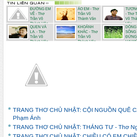
ĐƯỜNG EM
ÁO EM - Thơ
TƯƠN
VỀ - Thơ
Trần Võ
- Thơ 
Trần Võ
Thành Văn
Võ Th
Thành Văn
Văn
QUEN VÀ
KHOẢNH
DÒNG
LẠ. - Thơ
KHẮC - Thơ
SÔNG
Trần Võ
Trần Võ
ĐỨNG
Thành Văn
Thành Văn
HAI MÙ
Thơ T...
TRANG THƠ CHỦ NHẬT: CỘI NGUỒN QUÊ CÁ
Phạm Ánh
TRANG THƠ CHỦ NHẬT: THÁNG TƯ - Thơ Ng
TRANG THƠ CHỦ NHẬT: CHIỀU CÓ EM CHIỀ