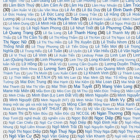
Lam Giang
(3)
Lãng D
Lại Ngọc Thư
(1)
Lan Anh
(1)
Lan Phương
(1)
Lan Thanh
(1)
Lâm Trú
(6)
Lâm Bích Thuỷ
(8)
Lâm Cẩm Ái
(3)
Lâm Hạ
(11)
Lâm Huy Nhuận
(1)
(30)
Lê Đình Danh
(79
Lê Ân
(5)
Lê Bá Duy
(9)
Lâm Xuân Vi
(1)
Lâu Văn Mua
(1)
Lê Đức Lang
(13)
Lệ Hằng
(3)
Lê Hoà
Lê Đức Hoàng Vân
(1)
Lê Giang Trần
(1)
Lê Hứa Huyền Trân
(39)
Lương
(4)
Lê Hoàng
(2)
Lê Khánh Luận
(1)
Lê Minh Chán
Lê Minh Hải
(3)
Lê Minh Vũ
(3)
Lê Ngân
(3)
(1)
Lê Minh Dung
(2)
Lê Ngọc Phái
(1)
L
Lê Phương Châu
(30
Lê Ngũ Nam Phong
(11)
Lê Nhựt Triết
(8)
Ngọc Trác
(1)
Lê Quang Trạng
(23)
Lê Thanh Hùng
(34)
Lê Thanh My
(8)
Lê Sa Long
(2)
L
L
Lê Thị Cẩm Tú
(6)
Thấu
(1)
Lê Thị Hồng Thắm
(1)
Lê Thị Kim
(1)
Lê Thị Ngọc Lệ
(1)
Thị Ngọc Nữ
(33)
Lê Thị Xuyên
(13)
Lê Thiếu Nhơn
(15)
L
Lê Thị Thu Hiền
(1)
Thống Nhất
(6)
Lê Tiến Mợi
(6)
Lê Trọn
Lê Thụy Phương
(2)
Lê Tiến Dũng
(1)
Nghĩa
(3)
Lê Tuân
(4)
Lê Văn Hiếu
(12)
Lê Văn Ngă
Lê Trung Hiếu
(1)
Lê Uyên
(1)
(3)
Lê Vinh
(4)
Linh Lan
(7)
Lin
Lê Vi Thuỷ
(1)
Lê Xuân Tiến
(1)
Lindsay Polak
(1)
Lan (Quảng Nam)
(8)
Linh Phương
(3)
Long Khánh
(4)
Linh Thy
(2)
Long Vương
(1
Lữ Hồng
(3)
Lương Duyên Thắn
luân hồi
(1)
Lư Nhất Vũ
(1)
Lương Cẩm Quyên
(1)
Lương Sơn
(27)
(3)
Lưu Ly
(6)
Lưu Quang Minh
(15)
Lương Đình Khoa
(1)
Lư
Lý Khánh Vinh
(15)
Thành Tựu
(1)
Lưu Thị Mười
(2)
Lưu Xuân Cảnh
(2)
Lý Thành Lon
M.T.N.H
(7)
(1)
Lý Thời Miễn
(1)
Mã Nhị Lan
(1)
Mạc Minh
(2)
Mạc Tố Hồng
(1)
Mạ
Mai Đức Trung
(6)
Mai Loan
(12)
Tường
(2)
Mai Hạnh
(1)
Mai Kiệm
(1)
Mai Nhật
(2
Mai Tuyết
(37)
Mang Viên Long
(63
Mai Thìn
(3)
Mai Thanh
(1)
Mai Thị Vân
(1)
Marie Hải Miên
(4)
Mẫu Đơn
(1)
Mèo Con
(1)
Mi Thu
(1)
Miên Đức Thắng
(2)
Miên Lin
Minh Đan (Lọ Lem Đất Võ)
(6)
Minh Nguyên
(15)
Minh Nguyễ
(1)
Minh Châu
(2)
Minh Vy
(25)
(3)
Minh Nguyệt
(15)
Minh Nguyệt (NT)
(1)
Minh Nhân Tông
(1)
Mỗ
Mộng Cầm
(8)
Mùa Xanh
(3
tháng một tác giả và một bài thơ hay
(2)
Mộng Nam
(1)
MỸ THUẬT
(6)
Mưa
(1)
Mường Mán
(1)
My Tiên
(1)
Mỹ Vân
(1)
Nam Art
(2)
Nam Ca
Ngàn Thương
(33)
Nam Thi
(17)
NCCGL
(4)
(1)
Năm Bửu
(1)
Nấm Độc
(1)
Ngà
Ngọc Diệp
(35)
Ngọc Bút
(8)
Đẹp Tươi
(1)
nghệ thuật.
(1)
nghiên cứu
(1)
Ngọc Thịn
Ngô Diệp
(6)
Ngô Đình Hải
(7)
(1)
Ngô Càn Chiểu
(1)
Ngô Cự Chính
(2)
Ngô Hồn
Ngô Minh Trãi
(3)
Nhung
(1)
Ngô Liêm Khoan
(1)
Ngô Nguyên Ngiễm
(1)
Ngô Thị Ho
Ngô Thuý Nga
(30)
Ngô Thị Ngọc Diệp
(10)
Ngô Thúy Nga
(16)
Ngô Thy Họ
(1)
Ngô Văn Cư
(52)
(7)
Ngô Văn Giảng
(11)
Ngô Văn Khanh
(17)
Ngô Viết Hòa
(2