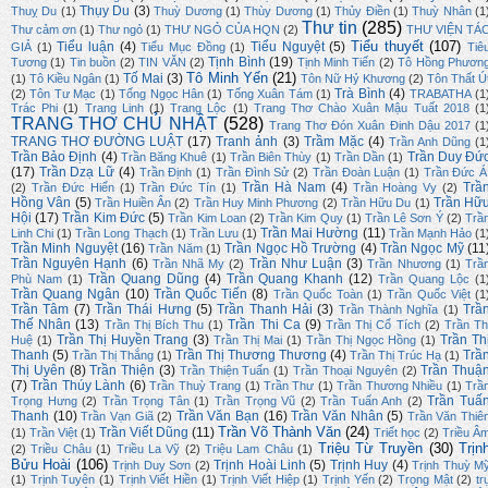
Thụy Du
(3)
Thuỵ Du
(1)
Thuỳ Dương
(1)
Thùy Dương
(1)
Thủy Điền
(1)
Thuỳ Nhân
(1
Thư tin
(285)
Thư cảm ơn
(1)
Thư ngỏ
(1)
THƯ NGỎ CỦA HQN
(2)
THƯ VIỆN TÁ
Tiểu thuyết
(107)
Tiểu luận
(4)
Tiểu Nguyệt
(5)
GIẢ
(1)
Tiểu Mục Đồng
(1)
Tiê
Tịnh Bình
(19)
Tương
(1)
Tin buồn
(2)
TIN VĂN
(2)
Tịnh Minh Tiến
(2)
Tô Hồng Phươn
Tô Minh Yến
(21)
Tố Mai
(3)
(1)
Tô Kiều Ngân
(1)
Tôn Nữ Hỷ Khương
(2)
Tôn Thất Ú
Trà Bình
(4)
(2)
Tôn Tư Mạc
(1)
Tống Ngọc Hân
(1)
Tống Xuân Tám
(1)
TRABATHA
(1
Trác Phi
(1)
Trang Linh
(1)
Trang Lộc
(1)
Trang Thơ Chào Xuân Mậu Tuất 2018
(1
TRANG THƠ CHỦ NHẬT
(528)
Trang Thơ Đón Xuân Đinh Dậu 2017
(1
TRANG THƠ ĐƯỜNG LUẬT
(17)
Tranh ảnh
(3)
Trầm Mặc
(4)
Trần Anh Dũng
(1
Trần Bảo Định
(4)
Trần Duy Đứ
Trần Băng Khuê
(1)
Trần Biên Thùy
(1)
Trần Dần
(1)
(17)
Trần Dzạ Lữ
(4)
Trần Định
(1)
Trần Đình Sử
(2)
Trần Đoàn Luận
(1)
Trần Đức Á
Trần Hà Nam
(4)
Trầ
(2)
Trần Đức Hiển
(1)
Trần Đức Tín
(1)
Trần Hoàng Vy
(2)
Hồng Vân
(5)
Trần Hữ
Trần Huiền Ân
(2)
Trần Huy Minh Phương
(2)
Trần Hữu Du
(1)
Hội
(17)
Trần Kim Đức
(5)
Trần Kim Loan
(2)
Trần Kim Quy
(1)
Trần Lê Sơn Ý
(2)
Trầ
Trần Mai Hường
(11)
Linh Chi
(1)
Trần Long Thạch
(1)
Trần Lưu
(1)
Trần Mạnh Hảo
(1
Trần Minh Nguyệt
(16)
Trần Ngọc Hồ Trường
(4)
Trần Ngọc Mỹ
(11
Trần Năm
(1)
Trần Nguyên Hạnh
(6)
Trần Như Luận
(3)
Trần Nhã My
(2)
Trần Nhương
(1)
Trầ
Trần Quang Dũng
(4)
Trần Quang Khanh
(12)
Phù Nam
(1)
Trần Quang Lộc
(1
Trần Quang Ngân
(10)
Trần Quốc Tiến
(8)
Trần Quốc Toàn
(1)
Trần Quốc Việt
(1
Trần Tâm
(7)
Trần Thái Hưng
(5)
Trần Thanh Hải
(3)
Trầ
Trần Thành Nghĩa
(1)
Thế Nhân
(13)
Trần Thi Ca
(9)
Trần Thị Bích Thu
(1)
Trần Thị Cổ Tích
(2)
Trần Th
Trần Thị Huyền Trang
(3)
Trần Th
Huệ
(1)
Trần Thị Mai
(1)
Trần Thị Ngọc Hồng
(1)
Thanh
(5)
Trần Thị Thương Thương
(4)
Trầ
Trần Thị Thắng
(1)
Trần Thị Trúc Hạ
(1)
Thị Uyên
(8)
Trần Thiện
(3)
Trần Thuậ
Trần Thiện Tuấn
(1)
Trần Thoại Nguyên
(2)
(7)
Trần Thúy Lành
(6)
Trần Thuỳ Trang
(1)
Trần Thư
(1)
Trần Thương Nhiều
(1)
Trầ
Trần Tuấ
Trọng Hưng
(2)
Trần Trọng Tân
(1)
Trần Trọng Vũ
(2)
Trần Tuấn Anh
(2)
Thanh
(10)
Trần Văn Bạn
(16)
Trần Văn Nhân
(5)
Trần Vạn Giã
(2)
Trần Văn Thiê
Trần Võ Thành Văn
(24)
Trần Viết Dũng
(11)
(1)
Trần Việt
(1)
Triết học
(2)
Triều Â
Triệu Từ Truyền
(30)
Trịn
(2)
Triều Châu
(1)
Triều La Vỹ
(2)
Triệu Lam Châu
(1)
Bửu Hoài
(106)
Trịnh Hoài Linh
(5)
Trịnh Huy
(4)
Trịnh Duy Sơn
(2)
Trịnh Thuỳ M
(1)
Trịnh Tuyên
(1)
Trịnh Viết Hiền
(1)
Trịnh Viết Hiệp
(1)
Trịnh Yến
(2)
Trọng Mật
(2)
tr