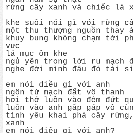
rừng cây xanh và chiếc lá 
khe suối nói gì với rừng c
một thu thượng nguồn thay 
khuy bung không chạm tới p
vực
lá mục ôm khe
ngủ yên trong lời ru mạch 
nghe đời mình đâu đó tái s
em nói điều gì với anh
ngôn từ mạch đất vô thanh
hơi thở luồn vào đêm đứt q
luồn vào anh gấp gáp vô cù
tình yêu khai phá cây rừng
xanh
em nói điều gì với anh?