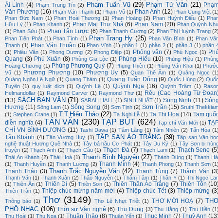
Phạm Tuấn Vũ
(29)
Phạm Tử Văn
(21)
Ái Linh
(4)
Phạ
Phạm Trung Tín
(2)
Văn Phương
(16)
Phan Anh
(12)
Phạm Văn Thạnh
(1)
Phạm Vũ
(1)
Phan Cung Việt
(1
Phan Đức Nam
(1)
Phan Hoài Thương
(1)
Phan Hoàng
(2)
Phan Huỳnh Điểu
(1)
Pha
Phan Mai Thư Nhã
(6)
Phan Nam
(20)
Hữu Lý
(1)
Phan Khanh
(2)
Phan Quỳnh Nh
Phan Tấn Lược
(6)
(1)
Phan Sửu
(1)
Phan Thanh Cương
(2)
Phan Thị Huỳnh Trang
(2
Phan Trang Hy
(25)
Phan Tiên Phát
(1)
Phan Tình
(1)
Phan Văn Bình
(1)
Phan Vă
Phan Văn Thuần
(3)
Thạnh
(1)
Phan Vĩnh
(1)
phần 1
(1)
phần 2
(1)
phần 3
(1)
phần 
Phỏng vấn
(7)
Ph
(1)
Phiêu Vân
(1)
Phong Dương
(2)
Phong Điệp
(1)
Phú Ngọc
(1)
Quang
(3)
Phú Xuân
(8)
Phùng Hiếu
(10)
Phùng Gia Lộc
(1)
Phùng Hiệu
(1)
Phùn
Phùng Phương Quý
(7)
Hoàng Chương
(1)
Phụng Thiên
(1)
Phùng Văn Khai
(1)
Phướ
Phương Phương
(10)
Phương Uy
(5)
Vũ
(1)
Quan Thế Âm
(1)
Quảng Ngọc
(1
Quang Tuấn Dũng
(9)
Quảng Ngôn Lê Ngữ
(1)
Quang Thám
(1)
Quốc Hùng
(2)
Quố
Quỳnh Nga
(16)
Tuyên
(1)
quy luật dịch
(1)
Quỳnh Lệ
(1)
Quỳnh Trâm
(1)
Raso
Rêu (Cao Hoàng Từ Đoan
Helmandollar
(1)
Raymond Carver
(1)
Raymond Thư
(1)
SÁCH BẠN VĂN
(71)
(13)
Song Ninh
(11)
Sôn
SARAH HALL
(1)
SINH NHẬT
(1)
Hương
(11)
Sông Song
(8)
Sơn Trần
(15)
Sông Lam
(1)
Sơn Tịnh
(2)
Sruthi Thekkia
T.T.Hiếu Thảo
(22)
Tạ Thị Hoa
(14)
Tam quố
(1)
Stephen Crane
(1)
Tạ Nghi Lễ
(1)
TẢN VĂN
(230)
TẠP BÚT
(624)
diễn nghĩa
(4)
TẠ
Tạp chí Văn Mới
(1)
CHÍ VN BÌNH DƯƠNG
(11)
Tashi Dawa
(1)
Tâm Lãng
(1)
Tâm Nhiên
(2)
Tấn Hòa
(1
TẬP SAN ÁO TRẮNG
(39)
Tần Khánh
(4)
Tân Vương Huy
(1)
Tập san Văn họ
nghệ thuật Hương Quê Nhà
(1)
Tây bá hầu Cơ Phát
(1)
Tây Du Ký
(1)
Tây Sơn bi hùn
Thạch Đà
(7)
Thạch Sene
(5
truyện
(2)
Thạch Anh
(2)
Thạch Cầu
(1)
Thạch Lam
(1)
Thanh Bình Nguyên
(27)
Thái An Khánh
(2)
Thái Hoà
(1)
Thành Dũng
(1)
Thanh Hả
Thanh Minh
(4)
(1)
Thanh Huyền
(2)
Thanh Lương
(2)
Thanh Phong
(1)
Thanh Sơn
(1
Thanh Trắc Nguyễn Văn
(42)
Thanh Thảo
(3)
Thanh Tùng
(7)
Thành Văn
(3
Thạnh Văn
(1)
Thanh Xuân
(2)
Thảo Nguyễn
(1)
Thâm Tâm
(1)
Thần Y
(1)
Thi Ngọc La
Thiên Di
(5)
Thiên Thần Áo Trắng
(7)
Thiên Tôn
(10
(1)
Thiên Ân
(1)
Thiên Sơn
(1)
Thiệp chúc mừng năm mới
(4)
Thiệp chúc Tết
(3)
Thiệp mừng
(3
Thiên Trần
(1)
Thơ
(3149)
TH
THƠ MỜI HOẠ
(7)
Thông báo
(1)
Thơ Lê Nhựt Triết
(1)
PHỔ NHẠC
(106)
Thời sự Văn nghệ
(6)
Thu Dung
(3)
Thu Hằng
(1)
Thu Hiền
(1
Thuận Thảo
(8)
Thục Minh
(7)
Thuỳ Anh
(13
Thu Hoài
(1)
Thu Nga
(1)
Thuận Yến
(1)