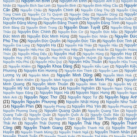
Nguyễn An Bình
(70)
Nguyễn An Đình
(4)
Nguyễn
(1)
Nguyễn Ánh 9
(1)
Nguyễn B
Nguyê
Nhân
(1)
Nguyễn Bích Sao Linh
(1)
Nguyễn Bình
(1)
Nguyễn Bính Hồng Cầu
(2)
Cẩn
(26)
Nguyễn Chinh
(4)
Nguyễn Châu
(2)
Nguyễn Công Thụ
(2)
Nguyễn Côn
Nguyễ
Tùng Chinh
(1)
Nguyễn Cử Tú Quỳnh
(2)
Nguyên Diệp
(1)
Nguyễn Dũng
(1)
Duy Khương
(6)
Nguyễn Duy Thịnh
(3)
Nguyễn Duy Phương
(1)
Nguyễn Đại Duẩn
(2
Nguyễn Đặng Mừng
(3)
Nguyễn Đăng Thanh
(20)
Nguyễn Đăng Trình
(4)
Nguyễ
Nguyễn Đoan Tuyết
(25)
Đình Bảng
(1)
Nguyễn Đình Trọng
(1)
Nguyễn Đồng Bộ
Nguyễn Đức Chính
(5)
Nguyễ
Thảo
(1)
Nguyễn Đức Cơ
(1)
Nguyễn Đức Mậu
(2)
Nguyễn Đứ
Đức Minh
(6)
Nguyễn Đức Minh Hùng
(10)
Nguyễn Đức Nhân
(1)
Phú Thọ
(26)
Nguyễn Đức Quyền
(4)
Nguyễn Đức Tấn
(6)
Nguyễn Đức Tình
(4
Nguyên Hạ
(11)
Nguyễ
Nguyễn Gia Long
(1)
Nguyễn Hải Thảo
(2)
Nguyễn Hậu
(2)
Hiếu
(8)
Nguyễn Hiếu Học
(2)
Nguyễn Hòa Hiệp
(2)
Nguyễn Hoài Ân
(1)
Nguyễn Hoàn
Nguyễn Huệ
(3)
Nguyễn Huy
(3
Thức
(2)
Nguyễn Hồng Diệu
(1)
Nguyên Hùng
(1)
Nguyễn Huy (HD)
(1)
Nguyễn Huy Khôi
(1)
Nguyễn Huỳnh
(1)
Nguyễn Hữu Minh
(1
Nguyễn Hữu Thuần
(4)
Nguyễn Hữu Phú
(1)
Nguyễn Hữu Quý
(2)
Nguyễn Hữu Trun
Nguyễn Khoa Đăng
(51)
Nguyễn Kiề
(2)
Nguyễn Khiêm
(1)
Nguyễn Kiều Lam
(2)
Phương
(3)
Nguyễn Kim Hương
(7)
Nguyễ
Nguyễn Kim Thịnh
(1)
Nguyễn Lam
(2)
Nguyễn Minh Dũng
(46)
Lương Vỵ
(4)
Nguyên Minh
(1)
Nguyễn Minh Hoà
(1
Nguyễn Minh Phúc
(47)
Nguyễ
Nguyễn Minh Khiêm
(1)
Nguyễn Minh Nguyệt
(1)
Minh Quang
(5)
Nguyễn Minh Thuận
(9)
Nguyễn Minh Toàn
(1)
Nguyễn Mỳ
(1
Nguyễn Mỹ Nữ
(3)
Nguyễn Nga
(14)
Nguyễn Nghiêm
(3)
Nguyễn Ngọc Dũng
(1
Nguyễn Ngọc Hà
(4)
Nguyễn Ngọc Hưng
(6)
Nguyễn Ngọc Đặng
(1)
Nguyễn Ngọ
Nguyễn Ngọc Thơ
(31)
Nguyễn Nguy An
Nguyễn Ngọc Tư
(5)
Minh Anh
(1)
(21)
Nguyễn Nguyên Phượng
(69)
Nguyễn Nhật Hùng
(4)
Nguyễn Như Tuấ
Nguyễn Phin
(30)
(14)
Nguyễn Phú Yên
(8)
Nguyên Phong
(1)
Nguyễn Phượng
(2
Nguyễn Quang Quân
(8)
Nguyễn Phương Dung
(2)
Nguyễn Quang Tâm
(2)
Nguyễ
Quang Tuấn
(1)
Nguyễn Quân
(2)
Nguyễn Quốc Ái
(1)
Nguyễn Quốc Bảo
(1)
Nguyễ
Nguyễn Tấn Thuyên
(3)
Nguyễ
Quốc Đông
(1)
Nguyễn Quy
(2)
Nguyên Tâm
(1)
Nguyễn Thái Huy
(35)
Nguyễn Thàn
Thái An
(3)
Nguyễn Thái Dương
(6)
Công
(48)
Nguyễn Thành Giang
(22)
Nguyễn Than
Nguyễn Thanh Hải
(1)
Huyền
(8)
Nguyễn Thành Nhân
(18
Nguyễn Thanh Mừng
(1)
Nguyễn Thánh Ngã
(1)
Nguyễn Thanh Tuấn
(7)
Nguyễn Thanh Xuân
(2)
Nguyễn Thế Kiên
(1)
Nguyễn Thế K