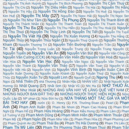
Nguyễn Thị Cẩm Thuỳ
(3
(1)
Nguyễn Thị Ánh Huỳnh
(2)
Nguyễn Thị Bích Phượng
(2)
Nguyễn Thị Diệu Hiền
(3)
Nguyễn Thị Hằn
Nguyễn Thị Chi
(2)
Nguyễn Thị Hải
(1)
(7)
Nguyễn Thị Hồng Đào
(10)
Nguyễn Thị Hậu
(1)
Nguyễn Thị Huệ
(1)
Nguyễn Th
Nguyễn Thị Mây
(127)
Kim Huệ
(2)
Nguyễn Thị Ngọc Hải
(1)
Nguyễn Thị Ngọc Se
Nguyễn Thị Phụng
(27)
Nguyễn Thị Như Tâm
(3)
Nguyễn Thị Thanh Bình
(6
(2)
Nguyễn Thị Thành Nhân
(1)
Nguyễn Thị Thanh Toàn
(1)
Nguyễn Thị Thanh Xuân
(1
Nguyễn Thị Thu Ba
(23)
Nguyễ
Nguyễn Thị Thu Hiền
(1)
Nguyễn Thị Thu Hoài
(1)
Thị Thu Thuý
(3)
Nguyễn Thị Thùy Linh
(3)
Nguyễn Thị Tiết
(3)
Nguyễn Thị Tuyế
Nguyễn Thị Việt Hà
(39)
Nguyễn Thị Xuân Hương
(14)
(1)
Nguyễn Thu Hằng
(1
Nguyễn Thủy
(4)
Nguyễn Thúy Ngân
(13)
Nguyễn Thườn
Nguyễn Thuý Quỳnh
(2)
Nguyễ
Kham
(3)
Nguyễn Tiến Đường
(8)
Nguyễn Thượng Trí
(2)
Nguyễn Trần
(1)
Trí Tài
(40)
Nguyễn Trọng Luân
(2)
Nguyễn Trung
(1)
Nguyễn Trung Nguyên
(1
Nguyễn Văn Ân
(68)
Nguyễn Tuyển
(4)
Nguyễn Văn Bút
(6)
Nguyễn Văn Công
(2
Nguyễn Văn Cường (CCK)
(4)
Nguyễn Văn Hiến
(5)
Nguyễn Văn Hoà
(5)
Nguyễ
Nguyễn Văn Học
(55)
Văn Hòa
(2)
Nguyễn Văn Ngọc
(1)
Nguyễn Văn Thanh
(1
Nguyễn Văn Thảo
(17)
Nguyễn Văn Thành
(1)
Nguyễn Văn Toan
(1)
Nguyên Vi
(1
Nguyễn Vĩnh Bình
(3)
Nguyễn Xuân Cảm
(3
Nguyễn Việt Hà
(2)
Nguyễn Vinh
(1)
Nguyễn Xuân Dương
(1)
Nguyễn Xuân Khánh
(1)
Nguyễn Xuân Thuỷ
(1)
Nguyễn Xuâ
Ngưng Thu
(44)
Nguyễn Xuân Tư
(3)
Nguyệt Linh
(5)
Thủy
(1)
Nguyệt Quế
(1)
Nh
Nhã Thiên
(7)
Ngọc
(1)
nhà Thương
(1)
Nhân Hậu
(2)
NHÂN VẬT
(1)
Nhật Nguyệt Xuâ
NHỚ THUỞ Ấ
Nhật Quang
(17)
Hương
(1)
Nhất Sinh
(1)
Nhật Vũ
(1)
Nhi Hạ
(1)
THƠ
(37)
Như Hoài
(4)
NHỮNG ÁNG VĂN HAY VỀ LÀNG QUÊ VIỆT NAM
(7
NHỮNG NGƯỜI BẠN ĐÂT THỦ
(6)
NHỮNG NGƯỜI THỰC HIỆN HQN
(5)
Nôn
NỬA THÁNG MỘT TÁC GIẢ VÀ MỘ
Quốc Lập
(2)
NP phan
(1)
Nửa Đời hư
(1)
BÀI THƠ HAY
(38)
Phạ
nước
(1)
O. Henry
(1)
P.N. Thường Đoan
(1)
Pearl
(1)
Ánh
(34)
Phạm Anh Xuân
(3)
Phạm Bá Nhơn
(2)
Phạm Cao Hoàng
(1)
Phạm Đìn
Phạm Hữu Hoàng
(20)
Nghi
(1)
Phạm Hổ
(1)
Phạm Kiều Hưng
(1)
Phạm Lâm
(1)
Phạ
Phạm Minh Dũng
(14)
Phạm Minh Hiền
(9)
Phạm Minh Thuận
(10
Lê Tường Vi
(1)
Phạm Ngân
(3)
Phạm Mỹ
(1)
Phạm Như Vân
(1)
Phạm Phan Hòa
(1)
Phạm Phương La
Phạm Thái Ba
(4)
Phạm Thị Hải Dương
(9)
(1)
Phạm Quỳnh An
(1)
Phạm Thị Liên
(1
Phạm Thị Mỹ Liên
(30)
Phạm Thị Phương Thảo
(3)
Phạm Thuý
(6)
Phạm Trầ