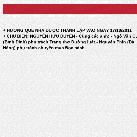
TRỞ VỀ TRANG CHỦ
|
Email: huongquenha2023@gmail.com
|
Trang Web này chạy tốt nhất trên trình duyệt Google Chrome
+ HƯƠNG QUÊ NHÀ ĐƯỢC THÀNH LẬP VÀO NGÀY 17/10/2011
+ CHỦ BIÊN: NGUYỄN HỮU DUYÊN - Cùng các anh: - Ngô Văn C
(Bình Định) phụ trách Trang thơ Đường luật - Nguyễn Phin (Đà
Nẵng) phụ trách chuyên mục Đọc sách