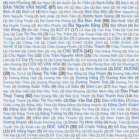
(4)
Anh Phương
(9)
Bạch Diệp
(5)
âm nhạc
(2)
âm thanh
(1)
Ân Thiên
(1)
Bách Mỵ
(2
BÀN TRÒN VĂN NGHỆ
(87)
Bảo Hồ
(1)
Bảo Lâm
(1)
Bảo Ninh
(2)
Bé Hải Dân
(1
Bích Ái
(3)
Bích Lê
(4)
Bình Địa Mộc
(3)
Bích Ngọc
(1)
Bích Vân
(2)
Bình Nguyên
(1
Bobby Nam Giang
(3)
Bình Nguyên Trang
(2)
binh pháp
(1)
Bình Tâm
(1)
Bùi Anh Sắ
Bùi Đức Ánh
(66)
Bùi Hoài Vân
(5
(1)
Bùi Công Thuấn
(1)
Bùi Danh Hải Phong
(1)
Bùi Nguyên Bằng
(25)
Bùi Nhựa
(4)
Bù
Bùi Huyền Tương
(2)
Bùi Hữu Phước
(1)
Văn Bồng
(5)
BÚT KÝ
(17)
Bùi Việt Thắng
(2)
Ca Dao
(2)
Cao Duy Thảo
(1)
Cao Ki
Cao Thị Thu Hà
(3)
Quy
(1)
Cao Thọ Thêm
(2)
Cao Thoại Châu
(1)
Cao Thu Hà
(1)
Ca
Cao Văn Tam
(5)
Cát Du
(7)
Cẩm Lệ
(4)
Trọng Quế
(1)
Catherine Mansfield
(1)
Cẩ
Tú Cầu
(1)
Chàng Cát
(1)
Chánh Đức
(1)
CHÀO XUÂN 2014
(1)
CHÂN DUNG VĂ
Châu Thạch
(9)
NGHỆ SĨ
(2)
Châu Đoàn
(1)
Châu Quang Phước
(1)
Châu Thường Vin
CHỦ BIÊN
(141)
(1)
Chí Anh
(1)
Chính Đức
(1)
chủ
(1)
Chu Giang Phong
(1)
Chu La
Chu Ngạn Thư
(10)
Chu Trầm Nguyên Minh
(16)
(2)
Chu Vương Miện
(1)
Chúa Sơ
Cỏ Dại
(7)
Lâm
(1)
covid 19
(1)
Công Nguyễn
(1)
Cơ Xương
(1)
Cúc Dương
(1)
Cuộc th
CỬA SỔ VĂN HÓA
(6)
văn chương
(1)
Dạ Ngân
(1)
Dã Phong Bình
(2)
Dã Phương
(1
DỌC ĐƯỜN
Diệp Linh
(18)
Dino Buzzati
(3)
Dạ Thảo
(2)
Dạ Thy
(1)
Diệp Uy
(1)
(29)
Dung Thị Vân
(28)
Duy Phạm
(6)
Du Tử Lê
(1)
Duy Bằng
(1)
Dương Diệu Min
Dương Hằng
(7)
Dương Kim Nhi
(4
(1)
Dương Đăng Huệ
(1)
Dương Hải Yến
(2)
Dương Thành Thái
(3)
Dương Kim Thoa
(1)
Dương Phương Vinh
(1)
Dương Thị Yế
Dương Xuân Triều
(6)
Dzạ Lữ Kiều
(6)
Đàm Lan
(17)
Trinh
(2)
Đan Ngọc
(2)
đạ
Đào Phạ
đức
(2)
Đào Hiền
(2)
Đào Hữu Thức
(2)
Đào Khương
(2)
Đào Minh Hiệp
(2)
Thuỳ Trang
(82)
Đào Thanh Hoà
(14)
Đào Quang Bắc
(1)
Đào Quý Thạnh
(1)
Đà
Đào Văn Đạt
(31)
Đào Thị Thu Hiền
(3)
Đào Viết Bửu
(7)
Thị Quý Thanh
(1)
Đặn
Đặng Quốc Khán
Châu Long
(1)
Đặng Diệu Thoa
(1)
Đăng Đăng
(1)
Đăng Huỳnh
(1)
(8)
Đặng Quý Địch
(3)
Đặng Tấn Tới
(2)
Đặng Thị Hoa
(2)
Đặng Thị Xuân
(1)
Đặn
Đặng Tường Vy
(3)
Đặn
Toán
(1)
Đăng Trình
(1)
Đặng Văn Sử
(1)
Đặng Việt Trinh
(1)
Xuân Xuyến
(9)
Đin
ĐIỂM BÁO
(2)
Điêu Thuyền
(1)
Đinh Lốc
(2)
Đình Thậm
(1)
Vương Khanh
(4)
Đoàn Thị Minh Hiệp
(4)
Đoàn Khương Duy
(1)
Đoàn Tình
(1)
Đoà
ĐỌC SÁCH
(30)
Đỗ Chiến Thắng
(6)
Đỗ Duy Hoàn
Tuyết Thu
(1)
Đoản văn
(1)
(15)
Đỗ Hồng Ngọc
(5)
Đỗ KIm Dung
(1)
Đỗ Phu
(1)
Đỗ Quyên
(2)
Đỗ Tâm Linh
(1)
Đ
Tấn Đạt
(2)
Đỗ Thị Kim Hải
(2)
Đỗ Trúc Hàn
(1)
Đỗ Văn Tiến
(1)
Đỗ Xuân Phương
(1)
Đứ