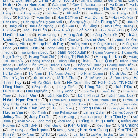
Đức Tiên
(3)
Elena Pucillo Truong
(6)
Gian
Linh
(1)
gan jing world
(1)
Ghi chép
(2)
Đình
(8)
Giang Hiền Sơn
(6)
Giáo dục
(1)
Guy de Maupassant
(1)
Hà Đoàn
(2)
Hạ L
Hạ Thi
(3)
(1)
Hà Nguyên
(2)
Hà Nhi
(1)
Hà Nhữ Uyên
(2)
Hà Phi Phượng
(1)
Hà Thị Th
Hải Miên
(3)
Hả
Hằng
(1)
Hà Tùng Sơn
(1)
Hải Điểu
(1)
Hải Phong
(2)
Hải Thăng
(1)
Thuỵ
(6)
Hàn Du Tử
(17)
Hải Yến
(2)
Hàm Sơn
(1)
Hàn Dã Thảo
(2)
Hàn Hữu Yên
(1
Hàn Phong Vũ
(19)
Hàn Lâm
(1)
Hãn Nguyên Nguyễn Nhã
(1)
Hàn Nguyệt
(1)
Hàn Tí
(1)
Hạng Vũ
(1)
Hậu Cốc Ngang
(1)
Hậu Đậu
(1)
Hiếu Dũng
(1)
Hoa Hướng Dương
(1
Hoà
Hoa Tím Buồn
(4)
Hoà Văn
(10)
Hoa Mai
(2)
Hoa Tuyết
(2)
Hoa Xuyến Chi
(1)
Huyền Thanh
(53)
Hoàng Anh 79
(26)
Hoàn
Hoàng Anh
(6)
Hoan Giang
(1)
Chẩm
(53)
Hoàng Giao
(4)
Hoàng Hạ Miê
Hoàng Chẫm
(1)
Hoàng Đình Quang
(2)
(6)
Hoàng Khánh Duy
(5)
Hoàng Hữu
(1)
Hoàng Kim
(1)
Hoàng Kim Chi
(1)
Hoàng Ki
Hoàng Linh
(6)
Hoàng Lộc
(8)
Oanh
(2)
Hoàng Long
(2)
Hoàng Mẫn
(1)
Hoàng Min
Hoàng Ngọc Xuân
(4)
Tường
(2)
Hoàng Nghĩa Lược
(1)
Hoàng Nguyên
(1)
Hoàng Ph
Hoàng Thị Nhã
(8)
Ngọc Tường
(1)
Hoàng Thảo Chi
(1)
Hoàng Thị Bích Hà
(1)
Hoàn
Hoàng Trọng Quý
(9)
Thị Thu Thủy
(2)
Hoàng Trang
(1)
Hoàng Trần
(1)
Hoàng Trọn
thắng
(1)
Hoàng Tuấn Sơn
(1)
Hoàng Tuyên
(2)
Hoàng Vũ Thuật
(1)
Hoàng Xuân Hiến
(1
Hồ Bích Ngọc
(4)
Hoàng Xuân Niên
(1)
Hồ Bích Vân
(2)
Hồ Đắc Thiếu Anh
(1)
Hồ Hải
(2
H
Hồ Lê Diêm
(1)
Hồ Nam
(1)
Hồ Ngọc Diệp
(1)
Hồ Nhật Quang
(1)
Hồ Sĩ Duy
(1)
H
Thanh Ngân
(10)
Hồ Thế Phất
(3)
Hồ Thế Hà
(2)
Hồ Thế Sinh
(1)
Hồ Tĩnh Tâm
(1)
Tịnh Thuỷ
(21)
Hồ Xuân Thu
(3)
Hồ Vũ Khánh Linh
(1)
Hội Nhà văn TP. HCM
(1
Hồng Hạnh
(3)
Hồng Phúc
(8)
Hồng Tâm
(10)
Huệ Triệu
(3
Hồng Liễu
(1)
HUMICHI
(5)
Huy Nguyên
(15)
Huy Vọng
(17)
Huy Vũ
(1)
Huyết Kiệt
(1)
Huỳnh D
Huỳnh Gia
(18)
Thảo
(1)
Huỳnh Kim Bửu
(1)
Huỳnh Minh Lệ
(2)
Huỳnh Ngọc Nga
(1
Huỳnh Ngọc Phước
(29)
Huỳnh Như Phương
(1)
Huỳnh Thanh Lan
(1)
Huỳnh Th
Quỳnh Nga
(1)
Huỳnh Thúy Thúy
(1)
Huỳnh Văn Diệu
(1)
Huỳnh Văn Mỹ
(1)
Huỳnh Vă
Huỳnh Xuân Sơn
(3)
Hương Đình
(4)
Yên
(1)
Hương Đêm
(1)
Hương Quê Nhà
(1
Hương Văn
(6)
James Dylan
(4)
Hửu Thỉnh
(1)
Irina Polianxkaia
(1)
James Joyce
(1
Jeffrey Thai
(9)
Jerry Thu Trà
(7)
Kha Tiệm Ly
(4)
Kai Hoàng
(1)
Kate Chopin
(1)
Kh
Khổng Trường Chiến
(3)
Xuân
(1)
Khán Võ
(2)
Khảo Mai
(1)
khoa học
(1)
Khổng Vĩn
Kiến Giang
(12)
Kim Chuôn
Nguyên
(1)
KỊCH BẢN
(1)
Kiên Giang
(1)
Kiều Huệ
(1)
Kim Sơn Giang
(22)
(4)
Kim Ngoan
(15)
Kim Tiết
(10
Kim Dung
(2)
Kim Quyên
(1)
Ký sự
(14)
Kim Yến
(1)
Kỳ Nam
(2)
Lã Bố
(1)
La Hán
(1)
La Mai Thi Gia
(1)
Lạc Thảo
(1