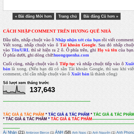
« Bài đăng Mới hơn
Trang chủ
Bài đăng Cũ hơn »
CÁCH NHẬP COMMENT TRÊN HƯƠNG QUÊ NHÀ
Đầu tiên, nhấp chuột vào ô
Nhập nhận xét của bạn
rồi viết comment
Viết xong, nhấp chuột vào ô
Tài khoản Google
.
Sau đó nhấp chuộ
vào
Tên/URL
thì sẽ hiện ra 2 ô. Ô phía trên, ghi
Họ và tên
của bạn
Ô phía dưới, ghi dòng chữ:
huongquenha.com
Cuối cùng, nhấp chuột vào ô
Tiếp tục
và nhấp chuột tiếp vào ô
Xuấ
bản
là xong.
(Nếu bạn đã có sẵn Tài khoản Google, thì sau khi viế
comment, chỉ cần nhấp chuột vào ô
Xuất bản
là thành công
)
Số lượt xem tháng trước
137,643
-------------------------------------------------------------------------
TÁC GIẢ & TÁC PHẨM
*
TÁC GIẢ & TÁC PHẨM
*
TÁC GIẢ & TÁC PHẨ
*
TÁC GIẢ & TÁC PHẨM
*
TÁC GIẢ & TÁC PHẨM
-----------------------------------
-------------------------------------------------------------------------------------------------------------
--------------
Ái Nhân
(21)
ẢNH
(58)
Anh Phon
Ambrose Bierce
(1)
Anh Ngọc
(1)
Anh Nguyên
(1)