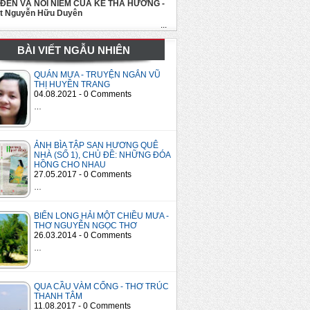
 ĐẾN VÀ NỖI NIỀM CỦA KẺ THA HƯƠNG -
út Nguyễn Hữu Duyên
...
BÀI VIẾT NGẪU NHIÊN
QUÁN MƯA - TRUYỆN NGẮN VŨ
THỊ HUYỀN TRANG
04.08.2021 - 0 Comments
…
ẢNH BÌA TẬP SAN HƯƠNG QUÊ
NHÀ (SỐ 1), CHỦ ĐỀ: NHỮNG ĐÓA
HỒNG CHO NHAU
27.05.2017 - 0 Comments
…
BIỂN LONG HẢI MỘT CHIỀU MƯA -
THƠ NGUYỄN NGỌC THƠ
26.03.2014 - 0 Comments
…
QUA CẦU VÀM CỐNG - THƠ TRÚC
THANH TÂM
11.08.2017 - 0 Comments