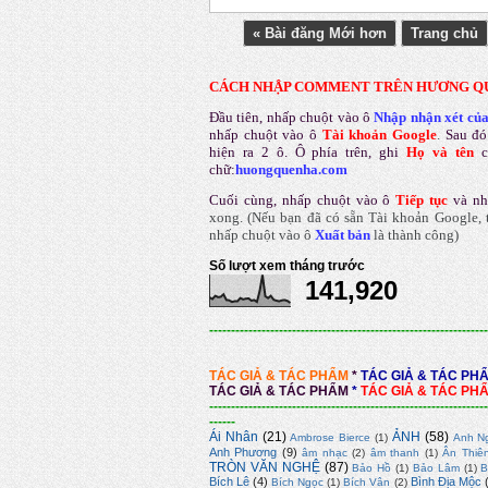
« Bài đăng Mới hơn
Trang chủ
CÁCH NHẬP COMMENT TRÊN HƯƠNG Q
Đầu tiên, nhấp chuột vào ô
Nhập nhận xét củ
nhấp chuột vào ô
Tài khoản Google
.
Sau đó
hiện ra 2 ô. Ô phía trên, ghi
Họ và tên
chữ:
huongquenha.com
Cuối cùng, nhấp chuột vào ô
Tiếp tục
và nh
xong.
(Nếu bạn đã có sẵn Tài khoản Google, t
nhấp chuột vào ô
Xuất bản
là thành công
)
Số lượt xem tháng trước
141,920
----------------------------------------------------------------
TÁC GIẢ & TÁC PHẨM
*
TÁC GIẢ & TÁC PH
TÁC GIẢ & TÁC PHẨM
*
TÁC GIẢ & TÁC PH
----------------------------------------------------------------
------
Ái Nhân
(21)
ẢNH
(58)
Ambrose Bierce
(1)
Anh N
Anh Phương
(9)
âm nhạc
(2)
âm thanh
(1)
Ân Thiê
TRÒN VĂN NGHỆ
(87)
Bảo Hồ
(1)
Bảo Lâm
(1)
B
Bích Lê
(4)
Bình Địa Mộc
Bích Ngọc
(1)
Bích Vân
(2)