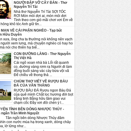
NGƯỜI ĐẬP VỠ CÂY ĐÀN - Thơ
Nguyễn Trí Tài
Nhà thơ Nguyễn Trí Tài SỢI TÓC
RƠI Mòn mỏi đợi ai, mòn mỏi đợi
Tình theo cơn gió mãi chơi vơi Em về
hỏng khô tóc Anh giữ tìn...
 MẠN VỀ CÁI PHẬN NGHÈO - Tạp bút
n Hữu Duyên
n xưa, ông cha ta thường nói không nên vạch
 người xem lưng, mà chuyện nghèo có hay ho
mà nói cho thiên hạ biế...
CON ĐƯỜNG LÀNG - Thơ Nguyễn
Thị Việt Hà
Cái ngõ xoan nhà bà Lối rất quanh
co, đường vàng rơm rạ Người đi làm
đồng buổi sáng vác cày bừa vội vã
Để chiều về thong thả ...
CHÙM THƠ VIẾT VỀ RƯỢU BÀU
ĐÁ CỦA VĂN THẮNG
RƯỢU BÀU ĐÁ Rượu ngon Bàu Đá
của quê mình Chắt lọc hương đời bọt
trắng tinh Bằng hữu tâm giao vui
chạm cốc Đầy vơi đôi chén ý l...
YỆN TÌNH BÊN DÒNG NHƯỢC THỦY -
 ngắn Trần Minh Nguyệt
ngồi bên dòng Nhược Thủy đăm
nhìn con nước mùa hạ trong xanh, dòng chảy
a, lờ lửng như...