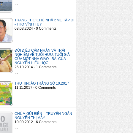
…
TRANG THƠ CHỦ NHẬT: MẸ TẬP ĐI
- THƠ VĨNH TUY
03.03.2024 - 0 Comments
…
ĐÔI ĐIỀU CẢM NHẬN VÀ TRẢI
NGHIỆM VỀ TUỔI HƯU, TUỔI GIÀ
CỦA MỘT NHÀ GIÁO - BÀI CỦA
NGUYỄN HIẾU HỌC
26.10.2014 - 1 Comments
…
THƯ TIN: ÁO TRẮNG SỐ 10.2017
11.11.2017 - 0 Comments
…
CHÙM GỬI BIỂN – TRUYỆN NGẮN
NGUYỄN THỊ MÂY
10.09.2012 - 6 Comments
…