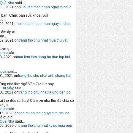
Quê Nhà
said...
03, 2021 on
oi ieutan man nhan ngay to chuc
bạn. Chúc bạn sức khỏe, vui!
id...
02, 2021 on
oi ieutan man nhan ngay to chuc
 ấm áp ạ!
id...
02, 2021 on
trang tho chu nhat mua thu vat
tượng!
mous
said...
9, 2021 on
bua iem tam bang ho dan tap but
mous
said...
1, 2021 on
trang tho chu nhat anh chang hai
ừng nhà thơ Ngô Văn Cư thơ hay
 Thị Mây
said...
10, 2021 on
trang tho chu nhat ta ung ben bo
ài thơ đều rất hay! Cám ơn nhà thơ đã chia sẻ
 đẹp.
mous
said...
15, 2020 on
tinh muon tho nguyen thi thu ba
ô ơi hihi
Quê Nhà
said...
06, 2020 on
trang tho chu nhat ky uc mua ong