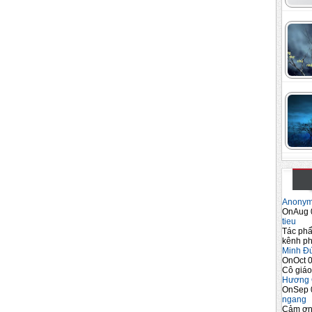
Anony
OnAug 
tieu
Tác phẩ
kênh ph
Minh Đ
OnOct 0
Cô giáo
Hương 
OnSep 
ngang
Cảm ơn 