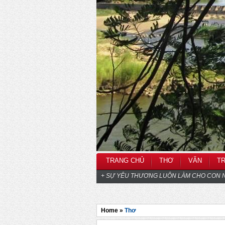
TRANG CHỦ
THƠ
VĂN
T
+ SỰ YÊU THƯƠNG LUÔN LÀM CHO CON N
Home »
Thơ