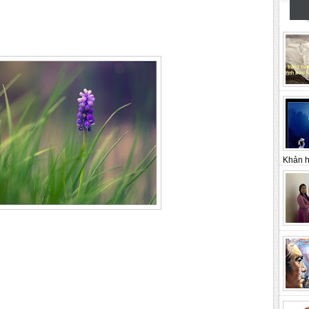
Khản h