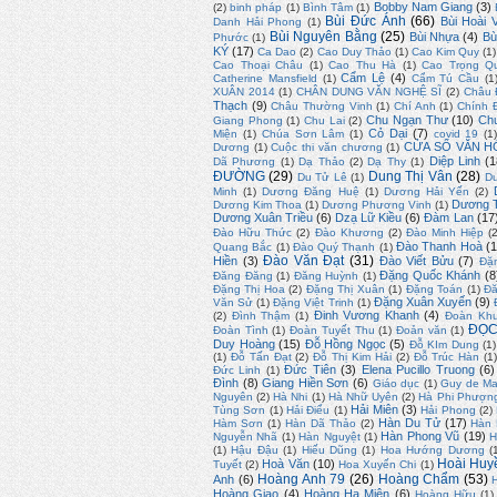
Bobby Nam Giang
(3)
(2)
binh pháp
(1)
Bình Tâm
(1)
Bùi Đức Ánh
(66)
Bùi Hoài 
Danh Hải Phong
(1)
Bùi Nguyên Bằng
(25)
Bùi Nhựa
(4)
Bù
Phước
(1)
KÝ
(17)
Ca Dao
(2)
Cao Duy Thảo
(1)
Cao Kim Quy
(1)
Cao Thoại Châu
(1)
Cao Thu Hà
(1)
Cao Trọng Q
Cẩm Lệ
(4)
Catherine Mansfield
(1)
Cẩm Tú Cầu
(1
XUÂN 2014
(1)
CHÂN DUNG VĂN NGHỆ SĨ
(2)
Châu 
Thạch
(9)
Châu Thường Vinh
(1)
Chí Anh
(1)
Chính 
Chu Ngạn Thư
(10)
Ch
Giang Phong
(1)
Chu Lai
(2)
Cỏ Dại
(7)
Miện
(1)
Chúa Sơn Lâm
(1)
covid 19
(1
CỬA SỔ VĂN H
Dương
(1)
Cuộc thi văn chương
(1)
Diệp Linh
(1
Dã Phương
(1)
Dạ Thảo
(2)
Dạ Thy
(1)
ĐƯỜNG
(29)
Dung Thị Vân
(28)
Du Tử Lê
(1)
D
Minh
(1)
Dương Đăng Huệ
(1)
Dương Hải Yến
(2)
Dương T
Dương Kim Thoa
(1)
Dương Phương Vinh
(1)
Dương Xuân Triều
(6)
Dzạ Lữ Kiều
(6)
Đàm Lan
(17
Đào Hữu Thức
(2)
Đào Khương
(2)
Đào Minh Hiệp
(
Đào Thanh Hoà
(1
Quang Bắc
(1)
Đào Quý Thạnh
(1)
Đào Văn Đạt
(31)
Hiền
(3)
Đào Viết Bửu
(7)
Đặ
Đặng Quốc Khánh
(8
Đăng Đăng
(1)
Đăng Huỳnh
(1)
Đặng Thị Hoa
(2)
Đặng Thị Xuân
(1)
Đặng Toán
(1)
Đă
Đặng Xuân Xuyến
(9)
Văn Sử
(1)
Đặng Việt Trinh
(1)
Đinh Vương Khanh
(4)
(2)
Đình Thậm
(1)
Đoàn Kh
ĐỌC
Đoàn Tình
(1)
Đoàn Tuyết Thu
(1)
Đoản văn
(1)
Duy Hoàng
(15)
Đỗ Hồng Ngọc
(5)
Đỗ KIm Dung
(1)
(1)
Đỗ Tấn Đạt
(2)
Đỗ Thị Kim Hải
(2)
Đỗ Trúc Hàn
(1
Đức Tiên
(3)
Elena Pucillo Truong
(6)
Đức Linh
(1)
Đình
(8)
Giang Hiền Sơn
(6)
Giáo dục
(1)
Guy de Ma
Nguyên
(2)
Hà Nhi
(1)
Hà Nhữ Uyên
(2)
Hà Phi Phượn
Hải Miên
(3)
Tùng Sơn
(1)
Hải Điểu
(1)
Hải Phong
(2)
Hàn Du Tử
(17)
Hàm Sơn
(1)
Hàn Dã Thảo
(2)
Hàn
Hàn Phong Vũ
(19)
Nguyễn Nhã
(1)
Hàn Nguyệt
(1)
H
(1)
Hậu Đậu
(1)
Hiếu Dũng
(1)
Hoa Hướng Dương
(
Hoài Huy
Hoà Văn
(10)
Tuyết
(2)
Hoa Xuyến Chi
(1)
Hoàng Anh 79
(26)
Hoàng Chẩm
(53)
Anh
(6)
Hoàng Giao
(4)
Hoàng Hạ Miên
(6)
Hoàng Hữu
(1)