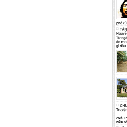
phố cũ 
TẢN
Nguyễ
Từ ngà
áo cho
gì đâu 
CHU
Truyện
Tân 
chiêu 
hiền hò