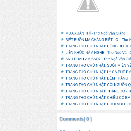
MƯA XUÂN THÌ - Thơ Ngô Văn Giảng
BIẾT BUỒN MÀ CHẲNG BIẾT LO – Thơ N
TRANG THƠ CHỦ NHẬT: ĐỒNG HỒ ĐẾM
LIÊN KHÚC NẰM NGHE - Thơ Ngô Văn 
ANH PHẢI LÀM SAO? - Thơ Ngô Văn Gi
TRANG THƠ CHỦ NHẬT: SUỐT MIỀN YÊU
TRANG THƠ CHỦ NHẬT: LY CÀ PHÊ EM M
TRANG THƠ CHỦ NHẬT: ĐÊM THÁNG TƯ
TRANG THƠ CHỦ NHẬT: CỘI NGUỒN QU
TRANG THƠ CHỦ NHẬT: THÁNG TƯ - Th
TRANG THƠ CHỦ NHẬT: CHIỀU CÓ EM 
TRANG THƠ CHỦ NHẬT: CHƠI VỚI CON 
Comments[ 0 ]