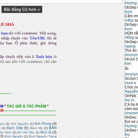
Hương 
OnSep 
Bài đăng Cũ hơn »
buoi
Cẩm ơn 
Vđhp
sa
UÊ NHÀ
OnSep 
buoi
a bạn
rồi viết comment
.
Viết xong,
HQN rất
VĐhp
sa
 nhấp chuột vào
Tên/URL
thì sẽ
OnSep 
của bạn. Ô phía dưới, ghi dòng
ngang
Thơ ấn 
Anony
ấp chuột tiếp vào ô
Xuất bản
là
OnJul 2
hì sau khi viết comment, chỉ cần
tran
👍
Anony
OnJun 0
muoi e
Chúc m
Nguyễn
---------
OnFeb 
mo oi
Cả ba b
ẨM
*
TÁC GIẢ & TÁC PHẨM
*
cảm xúc
ẨM
-------------------------------------------
Anony
----------------------------------------------
OnDec 
Em nè c
Anh Phong
(4)
gọc
(1)
Anh Nguyên
(1)
Hương 
BÀN
Bạch Diệp
(5)
n
(1)
Bách Mỵ
(2)
OnDec 
Bích Ái
(3)
ảo Ninh
(2)
Bé Hải Dân
(1)
tho
(3)
Bình Nguyên
(1)
Bình Nguyên Trang