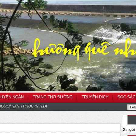
RUYỆN NGẮN
TRANG THƠ ĐƯỜNG
TRUYỆN DỊCH
ĐỌC SÁC
GƯỜI HẠNH PHÚC (N.H.D)
Xin gử