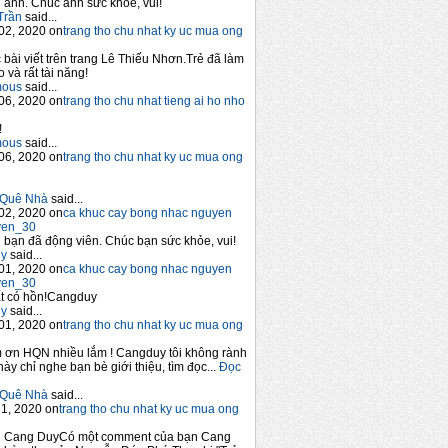
anh. Chúc anh sức khỏe, vui!
Trần
said...
02, 2020 on
trang tho chu nhat ky uc mua ong
 bài viết trên trang Lê Thiếu Nhơn.Trẻ đã làm
 và rất tài năng!
mous
said...
06, 2020 on
trang tho chu nhat tieng ai ho nho
!
mous
said...
06, 2020 on
trang tho chu nhat ky uc mua ong
Quê Nhà
said...
02, 2020 on
ca khuc cay bong nhac nguyen
yen_30
bạn đã động viên. Chúc bạn sức khỏe, vui!
y
said...
01, 2020 on
ca khuc cay bong nhac nguyen
yen_30
t có hồn!Cangduy
y
said...
01, 2020 on
trang tho chu nhat ky uc mua ong
 ơn HQN nhiều lắm ! Cangduy tôi không rành
này chỉ nghe bạn bè giới thiệu, tìm đọc...
Đọc
Quê Nhà
said...
1, 2020 on
trang tho chu nhat ky uc mua ong
n Cang DuyCó một comment của bạn Cang