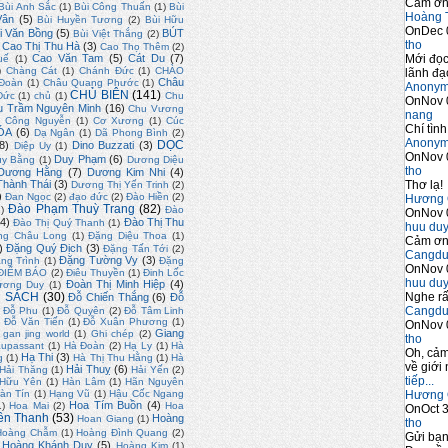
Cảm ơn 
Bùi Anh Sắc
(1)
Bùi Công Thuấn
(1)
Bùi
Hoàng 
Vân
(5)
Bùi Huyền Tương
(2)
Bùi Hữu
OnDec 
i Văn Bồng
(5)
BÚT
Bùi Việt Thắng
(2)
tho
Cao Thị Thu Hà
(3)
Cao Thọ Thêm
(2)
Mới đọc
Cao Văn Tam
(5)
Cát Du
(7)
uế
(1)
)
Chàng Cát
(1)
Chánh Đức
(1)
CHÀO
lãnh đạo
Châu
Đoàn
(1)
Châu Quang Phước
(1)
Anony
CHỦ BIÊN
(141)
Đức
(1)
chủ
(1)
Chu
OnNov 
u Trầm Nguyên Minh
(16)
Chu Vương
nang
)
Công Nguyễn
(1)
Cơ Xương
(1)
Cúc
Chí tình
ÓA
(6)
Dạ Ngân
(1)
Dã Phong Bình
(2)
Anony
DỌC
8)
Dino Buzzati
(3)
Diệp Uy
(1)
OnNov 
Duy Phạm
(6)
uy Bằng
(1)
Dương Diệu
tho
Dương Hằng
(7)
Dương Kim Nhi
(4)
Thơ lạ!
hành Thái
(3)
Dương Thị Yến Trinh
(2)
)
Đan Ngọc
(2)
đạo đức
(2)
Đào Hiền
(2)
Hương 
Đào Phạm Thuỳ Trang
(82)
2)
Đào
OnNov 
4)
Đào Thị Thu
Đào Thị Quý Thanh
(1)
huu du
ng Châu Long
(1)
Đặng Diệu Thoa
(1)
Cảm ơn 
)
Đặng Quý Địch
(3)
Đặng Tấn Tới
(2)
Cangdu
Đặng Tường Vy
(3)
ng Trình
(1)
Đặng
OnNov 
ĐIỂM BÁO
(2)
Điêu Thuyền
(1)
Đinh Lốc
huu du
Đoàn Thị Minh Hiệp
(4)
ương Duy
(1)
Nghe rấ
 SÁCH
(30)
Đỗ Chiến Thắng
(6)
Đỗ
Cangdu
Đỗ Phu
(1)
Đỗ Quyên
(2)
Đỗ Tâm Linh
)
Đỗ Văn Tiến
(1)
Đỗ Xuân Phương
(1)
OnNov 
Giang
gan jing world
(1)
Ghi chép
(2)
tho
upassant
(1)
Hà Đoàn
(2)
Hạ Ly
(1)
Hà
Oh, cảm
Hạ Thi
(3)
g
(1)
Hà Thị Thu Hằng
(1)
Hà
về giới 
Hải Thuỵ
(6)
Hải Thăng
(1)
Hải Yến
(2)
tiếp...
 Hữu Yên
(1)
Hàn Lâm
(1)
Hãn Nguyên
Hương 
àn Tín
(1)
Hạng Vũ
(1)
Hậu Cốc Ngang
Hoa Tím Buồn
(4)
1)
Hoa Mai
(2)
Hoa
OnOct 3
ền Thanh
(53)
Hoàng
Hoan Giang
(1)
tho
Hoàng Chẫm
(1)
Hoàng Đình Quang
(2)
Gửi bạ
Hoàng Khánh Duy
(5)
Hoàng Kim
(1)