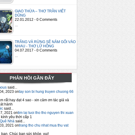
GIAO THỪA – THƠ TRẦN VIẾT
DŨNG
22.01.2012 - 0 Comments
…
TRĂNG VÀ RỪNG SẼ NẰM GỐI VÀO
NHAU - THƠ LỮ HỒNG
04.07.2017 - 0 Comments
…
PHẢN HỒI GẦN ĐÂY
mous
said...
04, 2023 on
tay son bi hung truyen chuong 66
m rất hay đạt 4 sao - xin cảm ơn tác giả và
át hành
ức
said...
7, 2021 on
tim lai tuoi tho tho nguyen thi xuan
 kính yêu thời cấp 1
Quê Nhà
said...
03, 2021 on
trang tho chu nhat mua thu vat
bạn. Chúc bạn sức khỏe, vui!