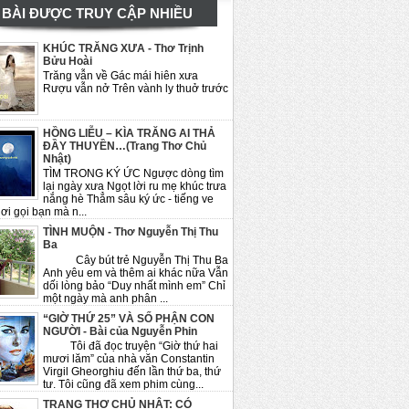
BÀI ĐƯỢC TRUY CẬP NHIỀU
KHÚC TRĂNG XƯA - Thơ Trịnh
Bửu Hoài
Trăng vẫn về Gác mái hiên xưa
Rượu vẫn nở Trên vành ly thuở trước
HỒNG LIỄU – KÌA TRĂNG AI THẢ
ĐẦY THUYỀN…(Trang Thơ Chủ
Nhật)
TÌM TRONG KÝ ỨC Ngược dòng tìm
lại ngày xưa Ngọt lời ru mẹ khúc trưa
nắng hè Thẳm sâu ký ức - tiếng ve
ơi gọi bạn mà n...
TÌNH MUỘN - Thơ Nguyễn Thị Thu
Ba
Cây bút trẻ Nguyễn Thị Thu Ba
Anh yêu em và thêm ai khác nữa Vẫn
dối lòng bảo “Duy nhất mình em” Chỉ
một ngày mà anh phân ...
“GIỜ THỨ 25” VÀ SỐ PHẬN CON
NGƯỜI - Bài của Nguyễn Phin
Tôi đã đọc truyện “Giờ thứ hai
mươi lăm” của nhà văn Constantin
Virgil Gheorghiu đến lần thứ ba, thứ
tư. Tôi cũng đã xem phim cùng...
TRANG THƠ CHỦ NHẬT: CÓ