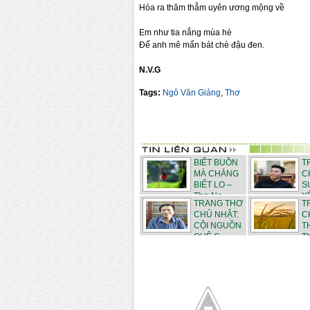
Hóa ra thăm thẳm uyên ương mộng về
Em như tia nắng mùa hè
Để anh mê mẩn bát chè đậu đen.
N.V.G
Tags:
Ngô Văn Giảng
,
Thơ
BIẾT BUỒN
T
MÀ CHẲNG
C
BIẾT LO –
S
Thơ Ng...
YÊ
TRANG THƠ
T
CHỦ NHẬT:
C
CỘI NGUỒN
T
QUÊ C...
Th