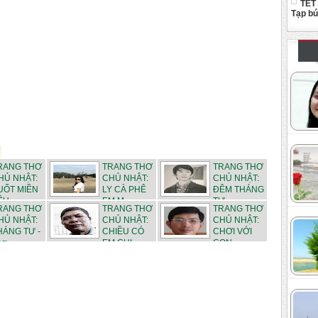
TẾT
Tạp b
RANG THƠ
TRANG THƠ
TRANG THƠ
HỦ NHẬT:
CHỦ NHẬT:
CHỦ NHẬT:
UỐT MIỀN
LY CÀ PHÊ
ĐÊM THÁNG
U -...
EM M...
TƯ - ...
RANG THƠ
TRANG THƠ
TRANG THƠ
HỦ NHẬT:
CHỦ NHẬT:
CHỦ NHẬT:
HÁNG TƯ -
CHIỀU CÓ
CHƠI VỚI
ơ ...
EM CHI...
CON - ...