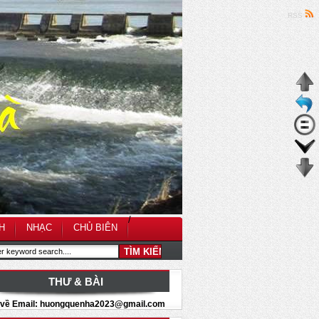
RSS
/
H
NHẠC
CHỦ BIÊN
THƯ & BÀI
i về Email: huongquenha2023@gmail.com