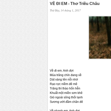
VỀ ĐI EM - Thơ Triều Châu
Thứ Bảy, 14 tháng 1, 2017
Về đi em. Anh đợi
Mùa trăng chín đang về
Dát vàng lên nỗi nhớ
Rạo rực niềm đê mê
Trăng thì thào hổn hễn
Khuất một miền sơn khê
Gió ngoài sông thổi lạnh
Sương ướt đầm chân đê
Về nhanh em. Anh đợi