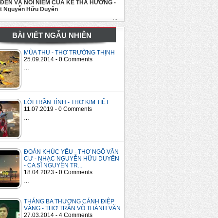
 ĐẾN VÀ NỖI NIỀM CỦA KẺ THA HƯƠNG -
út Nguyễn Hữu Duyên
...
BÀI VIẾT NGẪU NHIÊN
MÙA THU - THƠ TRƯỜNG THỊNH
25.09.2014 - 0 Comments
…
LỜI TRẦN TÌNH - THƠ KIM TIẾT
11.07.2019 - 0 Comments
…
ĐOẢN KHÚC YÊU - THƠ NGÔ VĂN
CƯ - NHẠC NGUYỄN HỮU DUYÊN
- CA SĨ NGUYÊN TR...
18.04.2023 - 0 Comments
…
THÁNG BA THƯƠNG CÁNH ĐIỆP
VÀNG - THƠ TRẦN VÕ THÀNH VĂN
27.03.2014 - 4 Comments