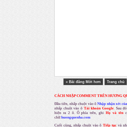
« Bài đăng Mới hơn
Trang chủ
CÁCH NHẬP COMMENT TRÊN HƯƠNG Q
Đầu tiên, nhấp chuột vào ô
Nhập nhận xét củ
nhấp chuột vào ô
Tài khoản Google
.
Sau đó
hiện ra 2 ô. Ô phía trên, ghi
Họ và tên
chữ:
huongquenha.com
Cuối cùng, nhấp chuột vào ô
Tiếp tục
và nh