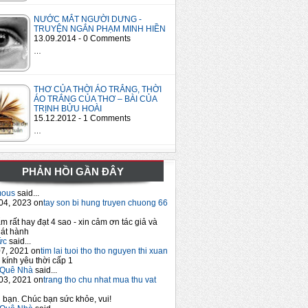
NƯỚC MẮT NGƯỜI DƯNG -
TRUYỆN NGẮN PHẠM MINH HIỀN
13.09.2014 - 0 Comments
…
THƠ CỦA THỜI ÁO TRẮNG, THỜI
ÁO TRẮNG CỦA THƠ – BÀI CỦA
TRỊNH BỬU HOÀI
15.12.2012 - 1 Comments
…
PHẢN HỒI GẦN ĐÂY
mous
said...
04, 2023 on
tay son bi hung truyen chuong 66
m rất hay đạt 4 sao - xin cảm ơn tác giả và
át hành
ức
said...
7, 2021 on
tim lai tuoi tho tho nguyen thi xuan
 kính yêu thời cấp 1
Quê Nhà
said...
03, 2021 on
trang tho chu nhat mua thu vat
bạn. Chúc bạn sức khỏe, vui!