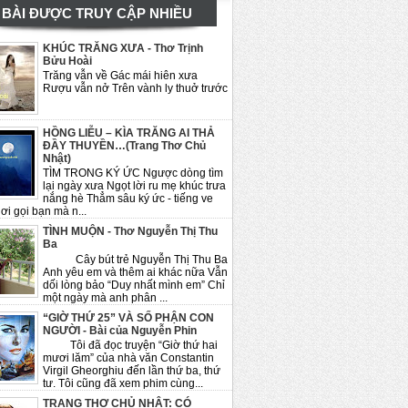
BÀI ĐƯỢC TRUY CẬP NHIỀU
KHÚC TRĂNG XƯA - Thơ Trịnh
Bửu Hoài
Trăng vẫn về Gác mái hiên xưa
Rượu vẫn nở Trên vành ly thuở trước
HỒNG LIỄU – KÌA TRĂNG AI THẢ
ĐẦY THUYỀN…(Trang Thơ Chủ
Nhật)
TÌM TRONG KÝ ỨC Ngược dòng tìm
lại ngày xưa Ngọt lời ru mẹ khúc trưa
nắng hè Thẳm sâu ký ức - tiếng ve
ơi gọi bạn mà n...
TÌNH MUỘN - Thơ Nguyễn Thị Thu
Ba
Cây bút trẻ Nguyễn Thị Thu Ba
Anh yêu em và thêm ai khác nữa Vẫn
dối lòng bảo “Duy nhất mình em” Chỉ
một ngày mà anh phân ...
“GIỜ THỨ 25” VÀ SỐ PHẬN CON
NGƯỜI - Bài của Nguyễn Phin
Tôi đã đọc truyện “Giờ thứ hai
mươi lăm” của nhà văn Constantin
Virgil Gheorghiu đến lần thứ ba, thứ
tư. Tôi cũng đã xem phim cùng...
TRANG THƠ CHỦ NHẬT: CÓ