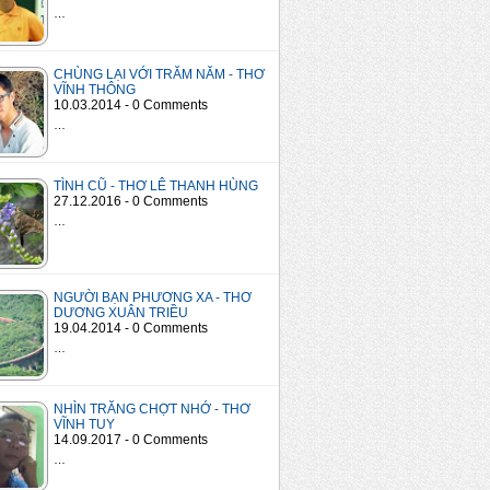
…
CHÙNG LẠI VỚI TRĂM NĂM - THƠ
VĨNH THÔNG
10.03.2014 - 0 Comments
…
TÌNH CŨ - THƠ LÊ THANH HÙNG
27.12.2016 - 0 Comments
…
NGƯỜI BẠN PHƯƠNG XA - THƠ
DƯƠNG XUÂN TRIỀU
19.04.2014 - 0 Comments
…
NHÌN TRĂNG CHỢT NHỚ - THƠ
VĨNH TUY
14.09.2017 - 0 Comments
…