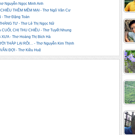
ơ Nguyễn Ngọc Minh Anh
CHIỀU THÊM MỀM MẠI - Thơ Ngô Văn Cư
- Thơ Đặng Toán
ÁNG TƯ - Thơ Lê Thị Ngọc Nữ
UỐI, CHỊ THU CHIỀU - Thơ Tuyết Nhung
A - Thơ Hoàng Thị Bích Hà
I THẮP LẠI RỒI… - Thơ Nguyễn Kim Thịnh
ẪN ĐỢI - Thơ Kiều Huệ