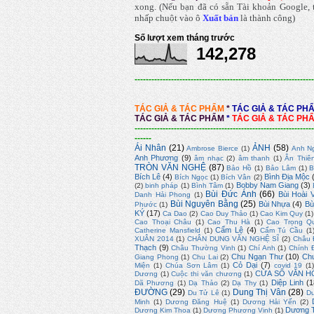
xong.
(Nếu bạn đã có sẵn Tài khoản Google, t
nhấp chuột vào ô
Xuất bản
là thành công
)
Số lượt xem tháng trước
142,278
----------------------------------------------------------------
TÁC GIẢ & TÁC PHẨM
*
TÁC GIẢ & TÁC PH
TÁC GIẢ & TÁC PHẨM
*
TÁC GIẢ & TÁC PH
----------------------------------------------------------------
------
Ái Nhân
(21)
ẢNH
(58)
Ambrose Bierce
(1)
Anh N
Anh Phương
(9)
âm nhạc
(2)
âm thanh
(1)
Ân Thiê
TRÒN VĂN NGHỆ
(87)
Bảo Hồ
(1)
Bảo Lâm
(1)
B
Bích Lê
(4)
Bình Địa Mộc
Bích Ngọc
(1)
Bích Vân
(2)
Bobby Nam Giang
(3)
(2)
binh pháp
(1)
Bình Tâm
(1)
Bùi Đức Ánh
(66)
Bùi Hoài 
Danh Hải Phong
(1)
Bùi Nguyên Bằng
(25)
Bùi Nhựa
(4)
Bù
Phước
(1)
KÝ
(17)
Ca Dao
(2)
Cao Duy Thảo
(1)
Cao Kim Quy
(1)
Cao Thoại Châu
(1)
Cao Thu Hà
(1)
Cao Trọng Q
Cẩm Lệ
(4)
Catherine Mansfield
(1)
Cẩm Tú Cầu
(1
XUÂN 2014
(1)
CHÂN DUNG VĂN NGHỆ SĨ
(2)
Châu 
Thạch
(9)
Châu Thường Vinh
(1)
Chí Anh
(1)
Chính 
Chu Ngạn Thư
(10)
Ch
Giang Phong
(1)
Chu Lai
(2)
Cỏ Dại
(7)
Miện
(1)
Chúa Sơn Lâm
(1)
covid 19
(1
CỬA SỔ VĂN H
Dương
(1)
Cuộc thi văn chương
(1)
Diệp Linh
(1
Dã Phương
(1)
Dạ Thảo
(2)
Dạ Thy
(1)
ĐƯỜNG
(29)
Dung Thị Vân
(28)
Du Tử Lê
(1)
D
Minh
(1)
Dương Đăng Huệ
(1)
Dương Hải Yến
(2)
Dương T
Dương Kim Thoa
(1)
Dương Phương Vinh
(1)