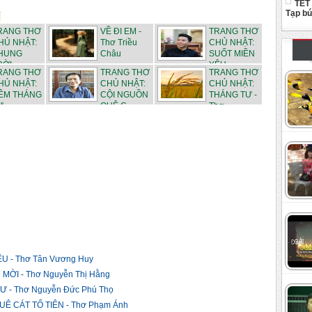
TẾT
Tạp b
RANG THƠ
VỀ ĐI EM -
TRANG THƠ
HỦ NHẬT:
Thơ Triều
CHỦ NHẬT:
HUNG
Châu
SUỐT MIỀN
RỜI
YÊU -...
RANG THƠ
TRANG THƠ
TRANG THƠ
HỦ NHẬT:
CHỦ NHẬT:
CHỦ NHẬT:
ÊM THÁNG
CỘI NGUỒN
THÁNG TƯ -
 - ...
QUÊ C...
Thơ ...
 - Thơ Tân Vương Huy
ỜI - Thơ Nguyễn Thị Hằng
 - Thơ Nguyễn Đức Phú Thọ
Ê CÁT TỔ TIÊN - Thơ Phạm Ánh