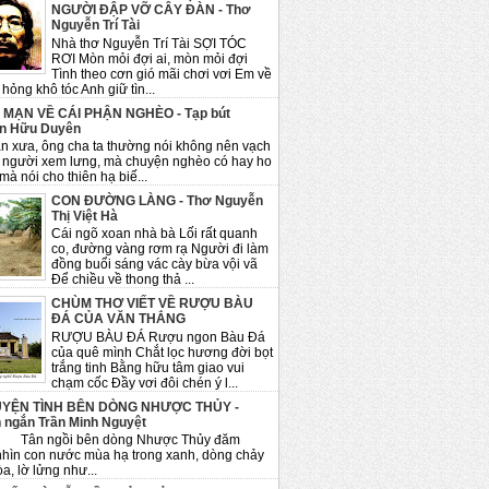
NGƯỜI ĐẬP VỠ CÂY ĐÀN - Thơ
Nguyễn Trí Tài
Nhà thơ Nguyễn Trí Tài SỢI TÓC
RƠI Mòn mỏi đợi ai, mòn mỏi đợi
Tình theo cơn gió mãi chơi vơi Em về
hỏng khô tóc Anh giữ tìn...
 MẠN VỀ CÁI PHẬN NGHÈO - Tạp bút
n Hữu Duyên
n xưa, ông cha ta thường nói không nên vạch
 người xem lưng, mà chuyện nghèo có hay ho
mà nói cho thiên hạ biế...
CON ĐƯỜNG LÀNG - Thơ Nguyễn
Thị Việt Hà
Cái ngõ xoan nhà bà Lối rất quanh
co, đường vàng rơm rạ Người đi làm
đồng buổi sáng vác cày bừa vội vã
Để chiều về thong thả ...
CHÙM THƠ VIẾT VỀ RƯỢU BÀU
ĐÁ CỦA VĂN THẮNG
RƯỢU BÀU ĐÁ Rượu ngon Bàu Đá
của quê mình Chắt lọc hương đời bọt
trắng tinh Bằng hữu tâm giao vui
chạm cốc Đầy vơi đôi chén ý l...
YỆN TÌNH BÊN DÒNG NHƯỢC THỦY -
 ngắn Trần Minh Nguyệt
ngồi bên dòng Nhược Thủy đăm
nhìn con nước mùa hạ trong xanh, dòng chảy
a, lờ lửng như...