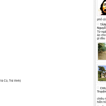
phố cũ 
TẢN
Nguyễ
Từ ngà
áo cho
gì đâu 
rà Cú, Trà Vinh)
CHU
Truyện
Tân 
chiêu 
hiền hò