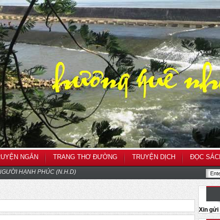
RUYỆN NGẮN
TRANG THƠ ĐƯỜNG
TRUYỆN DỊCH
ĐỌC SÁC
GƯỜI HẠNH PHÚC (N.H.D)
Xin gử