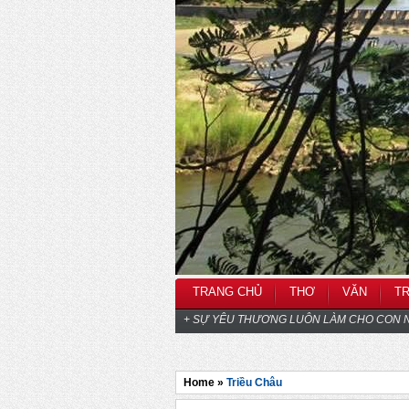
TRANG CHỦ
THƠ
VĂN
T
+ SỰ YÊU THƯƠNG LUÔN LÀM CHO CON N
Home »
Triều Châu