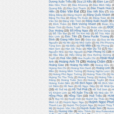
Dương Xuân Triều
(6)
Dzạ Lữ Kiều
(6)
Đàm Lan
(17
Đào Hữu Thức
(2)
Đào Khương
(2)
Đào Minh Hiệp
(
Đào Thanh Hoà
(1
Quang Bắc
(1)
Đào Quý Thạnh
(1)
Đào Văn Đạt
(31)
Hiền
(3)
Đào Viết Bửu
(7)
Đặ
Đặng Quốc Khánh
(8
Đăng Đăng
(1)
Đăng Huỳnh
(1)
Đặng Thị Hoa
(2)
Đặng Thị Xuân
(1)
Đặng Toán
(1)
Đă
Đặng Xuân Xuyến
(9)
Văn Sử
(1)
Đặng Việt Trinh
(1)
Đinh Vương Khanh
(4)
(2)
Đình Thậm
(1)
Đoàn Kh
ĐỌC
Đoàn Tình
(1)
Đoàn Tuyết Thu
(1)
Đoản văn
(1)
Duy Hoàng
(15)
Đỗ Hồng Ngọc
(5)
Đỗ KIm Dung
(1)
(1)
Đỗ Tấn Đạt
(2)
Đỗ Thị Kim Hải
(2)
Đỗ Trúc Hàn
(1
Đức Tiên
(3)
Elena Pucillo Truong
(6)
Đức Linh
(1)
Đình
(8)
Giang Hiền Sơn
(6)
Giáo dục
(1)
Guy de Ma
Nguyên
(2)
Hà Nhi
(1)
Hà Nhữ Uyên
(2)
Hà Phi Phượn
Hải Miên
(3)
Tùng Sơn
(1)
Hải Điểu
(1)
Hải Phong
(2)
Hàn Du Tử
(17)
Hàm Sơn
(1)
Hàn Dã Thảo
(2)
Hàn
Hàn Phong Vũ
(19)
Nguyễn Nhã
(1)
Hàn Nguyệt
(1)
H
(1)
Hậu Đậu
(1)
Hiếu Dũng
(1)
Hoa Hướng Dương
(
Hoài Huy
Hoà Văn
(10)
Tuyết
(2)
Hoa Xuyến Chi
(1)
Hoàng Anh 79
(26)
Hoàng Chẩm
(53)
Anh
(6)
Hoàng Giao
(4)
Hoàng Hạ Miên
(6)
Hoàng Hữu
(1)
Hoàng Linh
(6
Hoàng Kim Chi
(1)
Hoàng Kim Oanh
(2)
Mẫn
(1)
Hoàng Minh Tường
(2)
Hoàng Nghĩa Lược
(1)
(1)
Hoàng Phủ Ngọc Tường
(1)
Hoàng Thảo Chi
(1)
Ho
Hoàng Thị Thu Thủy
(2)
Hoàng Trang
(1)
Hoàng Trần
thắng
(1)
Hoàng Tuấn Sơn
(1)
Hoàng Tuyên
(2)
Hoà
Hồ Bích Ngọc
(4)
Hoàng Xuân Niên
(1)
Hồ Bích Vân
Lê Diêm
(1)
Hồ Nam
(1)
Hồ Ngọc Diệp
(1)
Hồ Nhật Q
(10)
Hồ Thế Phất
(3)
Hồ Thế Hà
(2)
Hồ Thế Sinh
(1)
H
Hồ Xuân Thu
(3)
Vũ Khánh Linh
(1)
Hội Nhà văn TP
Hồng Phúc
(8)
Hồng Tâm
(10)
Huệ Triệu
(3)
HUM
(17)
Huỳ
Huy Vũ
(1)
Huyết Kiệt
(1)
Huỳnh Dạ Thảo
(1)
Huỳnh Ngọc Phư
Minh Lệ
(2)
Huỳnh Ngọc Nga
(1)
Thanh Lan
(1)
Huỳnh Thị Quỳnh Nga
(1)
Huỳnh Thúy 
Huỳnh Xuân Sơn
(3)
Mỹ
(1)
Huỳnh Văn Yên
(1)
Hươn
Hương Văn
(6)
Nhà
(1)
Hửu Thỉnh
(1)
Irina Polianxkai