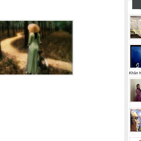
Khản h