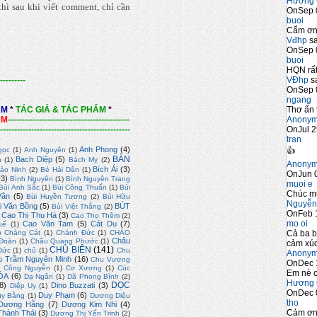
Hương 
hì sau khi viết comment, chỉ cần
OnSep 
buoi
Cẩm ơn 
Vđhp
sa
OnSep 
buoi
HQN rất
VĐhp
sa
---------
OnSep 
ngang
Thơ ấn 
ẨM
*
TÁC GIẢ & TÁC PHẨM
*
Anony
ẨM
-------------------------------------------
OnJul 2
----------------------------------------------
tran
Anh Phong
(4)
👍
gọc
(1)
Anh Nguyên
(1)
BÀN
Bạch Diệp
(5)
n
(1)
Bách Mỵ
(2)
Anony
Bích Ái
(3)
ảo Ninh
(2)
Bé Hải Dân
(1)
OnJun 0
(3)
Bình Nguyên
(1)
Bình Nguyên Trang
muoi e
Bùi Anh Sắc
(1)
Bùi Công Thuấn
(1)
Bùi
Chúc m
Vân
(5)
Bùi Huyền Tương
(2)
Bùi Hữu
Nguyễn
i Văn Bồng
(5)
BÚT
Bùi Việt Thắng
(2)
OnFeb 
Cao Thị Thu Hà
(3)
Cao Thọ Thêm
(2)
mo oi
Cao Văn Tam
(5)
Cát Du
(7)
uế
(1)
Cả ba b
)
Chàng Cát
(1)
Chánh Đức
(1)
CHÀO
Châu
Đoàn
(1)
Châu Quang Phước
(1)
cảm xúc
CHỦ BIÊN
(141)
Đức
(1)
chủ
(1)
Chu
Anony
u Trầm Nguyên Minh
(16)
Chu Vương
OnDec 
)
Công Nguyễn
(1)
Cơ Xương
(1)
Cúc
Em nè c
ÓA
(6)
Dạ Ngân
(1)
Dã Phong Bình
(2)
Hương 
DỌC
8)
Dino Buzzati
(3)
Diệp Uy
(1)
OnDec 
Duy Phạm
(6)
uy Bằng
(1)
Dương Diệu
tho
Dương Hằng
(7)
Dương Kim Nhi
(4)
Cảm ơn 
hành Thái
(3)
Dương Thị Yến Trinh
(2)