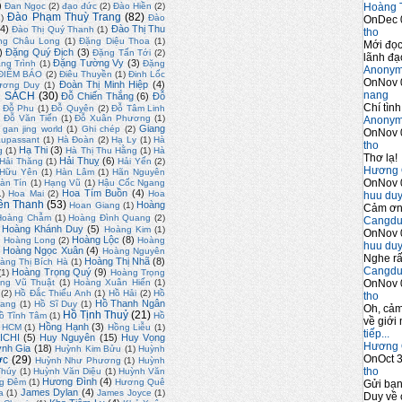
)
Hoàng 
Đan Ngọc
(2)
đạo đức
(2)
Đào Hiền
(2)
Đào Phạm Thuỳ Trang
(82)
2)
Đào
OnDec 
4)
Đào Thị Thu
Đào Thị Quý Thanh
(1)
tho
ng Châu Long
(1)
Đặng Diệu Thoa
(1)
Mới đọc
)
Đặng Quý Địch
(3)
Đặng Tấn Tới
(2)
lãnh đạo
Đặng Tường Vy
(3)
ng Trình
(1)
Đặng
Anony
ĐIỂM BÁO
(2)
Điêu Thuyền
(1)
Đinh Lốc
OnNov 
Đoàn Thị Minh Hiệp
(4)
ương Duy
(1)
nang
 SÁCH
(30)
Đỗ Chiến Thắng
(6)
Đỗ
Chí tình
Đỗ Phu
(1)
Đỗ Quyên
(2)
Đỗ Tâm Linh
)
Đỗ Văn Tiến
(1)
Đỗ Xuân Phương
(1)
Anony
Giang
gan jing world
(1)
Ghi chép
(2)
OnNov 
upassant
(1)
Hà Đoàn
(2)
Hạ Ly
(1)
Hà
tho
Hạ Thi
(3)
g
(1)
Hà Thị Thu Hằng
(1)
Hà
Thơ lạ!
Hải Thuỵ
(6)
Hải Thăng
(1)
Hải Yến
(2)
Hương 
 Hữu Yên
(1)
Hàn Lâm
(1)
Hãn Nguyên
OnNov 
àn Tín
(1)
Hạng Vũ
(1)
Hậu Cốc Ngang
Hoa Tím Buồn
(4)
1)
Hoa Mai
(2)
Hoa
huu du
ền Thanh
(53)
Hoàng
Hoan Giang
(1)
Cảm ơn 
Hoàng Chẫm
(1)
Hoàng Đình Quang
(2)
Cangdu
Hoàng Khánh Duy
(5)
Hoàng Kim
(1)
OnNov 
)
Hoàng Lộc
(8)
Hoàng Long
(2)
Hoàng
huu du
Hoàng Ngọc Xuân
(4)
Hoàng Nguyên
Nghe rấ
Hoàng Thị Nhã
(8)
àng Thị Bích Hà
(1)
Cangdu
Hoàng Trọng Quý
(9)
(1)
Hoàng Trọng
OnNov 
ng Vũ Thuật
(1)
Hoàng Xuân Hiến
(1)
(2)
Hồ Đắc Thiếu Anh
(1)
Hồ Hải
(2)
Hồ
tho
Hồ Thanh Ngân
uang
(1)
Hồ Sĩ Duy
(1)
Oh, cảm
Hồ Tịnh Thuỷ
(21)
ồ Tĩnh Tâm
(1)
Hồ
về giới 
Hồng Hạnh
(3)
. HCM
(1)
Hồng Liễu
(1)
tiếp...
ICHI
(5)
Huy Nguyên
(15)
Huy Vọng
Hương 
nh Gia
(18)
Huỳnh Kim Bửu
(1)
Huỳnh
OnOct 3
ớc
(29)
Huỳnh Như Phương
(1)
Huỳnh
tho
Thúy
(1)
Huỳnh Văn Diệu
(1)
Huỳnh Văn
Hương Đình
(4)
g Đêm
(1)
Hương Quê
Gửi bạ
James Dylan
(4)
a
(1)
James Joyce
(1)
Duy về 