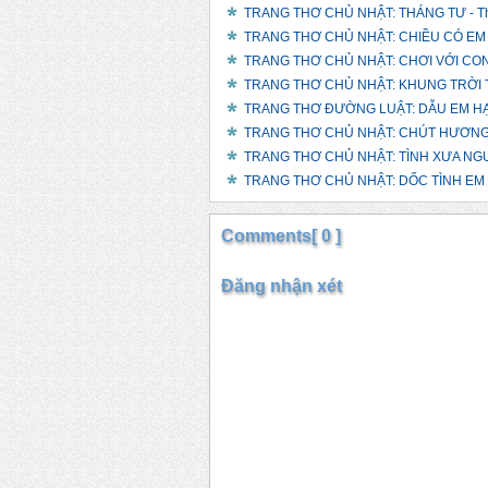
TRANG THƠ CHỦ NHẬT: THÁNG TƯ - Th
TRANG THƠ CHỦ NHẬT: CHIỀU CÓ EM 
TRANG THƠ CHỦ NHẬT: CHƠI VỚI CON 
TRANG THƠ CHỦ NHẬT: KHUNG TRỜI TH
TRANG THƠ ĐƯỜNG LUẬT: DẪU EM HẠ C
TRANG THƠ CHỦ NHẬT: CHÚT HƯƠNG XƯ
TRANG THƠ CHỦ NHẬT: TÌNH XƯA NGƯỜ
TRANG THƠ CHỦ NHẬT: DỐC TÌNH EM V
Comments[ 0 ]
Đăng nhận xét