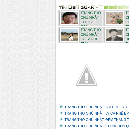
TRANG THƠ
T
CHỦ NHẬT:
C
CHƠI VỚI
K
CON - ...
T
TRANG THƠ
T
THÁN...
CHỦ NHẬT:
C
LY CÀ PHÊ
Đ
EM M...
TƯ
TRANG THƠ CHỦ NHẬT: SUỐT MIỀN YÊU
TRANG THƠ CHỦ NHẬT: LY CÀ PHÊ EM M
TRANG THƠ CHỦ NHẬT: ĐÊM THÁNG TƯ
TRANG THƠ CHỦ NHẬT: CỘI NGUỒN QU