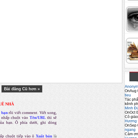
Anony
Bài đăng Cũ hơn »
OnAug 
tieu
Tác phẩ
kênh ph
UÊ NHÀ
Minh Đ
OnOct 0
a bạn
rồi viết comment
.
Viết xong,
Cô giáo
 nhấp chuột vào
Tên/URL
thì sẽ
Hương 
của bạn. Ô phía dưới, ghi dòng
OnSep 
ngang
Cảm ơn 
ấp chuột tiếp vào ô
Xuất bản
là