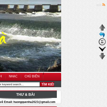
RSS
/
H
NHẠC
CHỦ BIÊN
THƯ & BÀI
i về Email: huongquenha2023@gmail.com