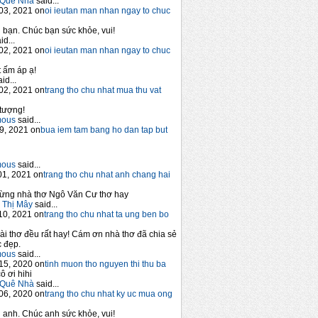
Quê Nhà
said...
03, 2021 on
oi ieutan man nhan ngay to chuc
bạn. Chúc bạn sức khỏe, vui!
id...
02, 2021 on
oi ieutan man nhan ngay to chuc
 ấm áp ạ!
id...
02, 2021 on
trang tho chu nhat mua thu vat
tượng!
mous
said...
9, 2021 on
bua iem tam bang ho dan tap but
mous
said...
1, 2021 on
trang tho chu nhat anh chang hai
ừng nhà thơ Ngô Văn Cư thơ hay
 Thị Mây
said...
10, 2021 on
trang tho chu nhat ta ung ben bo
ài thơ đều rất hay! Cám ơn nhà thơ đã chia sẻ
 đẹp.
mous
said...
15, 2020 on
tinh muon tho nguyen thi thu ba
ô ơi hihi
Quê Nhà
said...
06, 2020 on
trang tho chu nhat ky uc mua ong
anh. Chúc anh sức khỏe, vui!