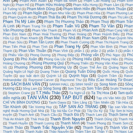
Ánh
(34)
Phạm Anh Xuân
(3)
Phạm Bá Nhơn
(2)
Phạm Cao Hoàng
(1)
Phạm Đìn
Phạm Hữu Hoàng
(20)
Nghi
(1)
Phạm Hổ
(1)
Phạm Kiều Hưng
(1)
Phạm Lâm
(1)
Phạ
Phạm Minh Dũng
(14)
Phạm Minh Hiền
(9)
Phạm Minh Thuận
(10
Lê Tường Vi
(1)
Phạm Ngân
(3)
Phạm Mỹ
(1)
Phạm Như Vân
(1)
Phạm Phan Hòa
(1)
Phạm Phương La
Phạm Thái Ba
(4)
Phạm Thị Hải Dương
(9)
(1)
Phạm Quỳnh An
(1)
Phạm Thị Liên
(1
Phạm Thị Mỹ Liên
(30)
Phạm Thị Phương Thảo
(3)
Phạm Thuý
(6)
Phạm Trầ
Phạm Tuấn Vũ
(29)
Phạm Tử Văn
(21)
Ái Linh
(4)
Phạ
Phạm Trung Tín
(2)
Văn Phương
(16)
Phan Anh
(12)
Phạm Văn Thạnh
(1)
Phạm Vũ
(1)
Phan Cung Việt
(1
Phan Đức Nam
(1)
Phan Hoài Thương
(1)
Phan Hoàng
(2)
Phan Huỳnh Điểu
(1)
Pha
Phan Mai Thư Nhã
(6)
Phan Nam
(20)
Hữu Lý
(1)
Phan Khanh
(2)
Phan Quỳnh Nh
Phan Tấn Lược
(6)
(1)
Phan Sửu
(1)
Phan Thanh Cương
(2)
Phan Thị Huỳnh Trang
(2
Phan Trang Hy
(25)
Phan Tiên Phát
(1)
Phan Tình
(1)
Phan Văn Bình
(1)
Phan Vă
Phan Văn Thuần
(3)
Thạnh
(1)
Phan Vĩnh
(1)
phần 1
(1)
phần 2
(1)
phần 3
(1)
phần 
Phỏng vấn
(7)
Ph
(1)
Phiêu Vân
(1)
Phong Dương
(2)
Phong Điệp
(1)
Phú Ngọc
(1)
Quang
(3)
Phú Xuân
(8)
Phùng Hiếu
(10)
Phùng Gia Lộc
(1)
Phùng Hiệu
(1)
Phùn
Phùng Phương Quý
(7)
Hoàng Chương
(1)
Phụng Thiên
(1)
Phùng Văn Khai
(1)
Phướ
Phương Phương
(10)
Phương Uy
(5)
Vũ
(1)
Quan Thế Âm
(1)
Quảng Ngọc
(1
Quang Tuấn Dũng
(9)
Quảng Ngôn Lê Ngữ
(1)
Quang Thám
(1)
Quốc Hùng
(2)
Quố
Quỳnh Nga
(16)
Tuyên
(1)
quy luật dịch
(1)
Quỳnh Lệ
(1)
Quỳnh Trâm
(1)
Raso
Rêu (Cao Hoàng Từ Đoan
Helmandollar
(1)
Raymond Carver
(1)
Raymond Thư
(1)
SÁCH BẠN VĂN
(71)
(13)
Song Ninh
(11)
Sôn
SARAH HALL
(1)
SINH NHẬT
(1)
Hương
(11)
Sông Song
(8)
Sơn Trần
(15)
Sông Lam
(1)
Sơn Tịnh
(2)
Sruthi Thekkia
T.T.Hiếu Thảo
(22)
Tạ Thị Hoa
(14)
Tam quố
(1)
Stephen Crane
(1)
Tạ Nghi Lễ
(1)
TẢN VĂN
(230)
TẠP BÚT
(624)
diễn nghĩa
(4)
TẠ
Tạp chí Văn Mới
(1)
CHÍ VN BÌNH DƯƠNG
(11)
Tashi Dawa
(1)
Tâm Lãng
(1)
Tâm Nhiên
(2)
Tấn Hòa
(1
TẬP SAN ÁO TRẮNG
(39)
Tần Khánh
(4)
Tân Vương Huy
(1)
Tập san Văn họ
nghệ thuật Hương Quê Nhà
(1)
Tây bá hầu Cơ Phát
(1)
Tây Du Ký
(1)
Tây Sơn bi hùn
Thạch Đà
(7)
Thạch Sene
(5
truyện
(2)
Thạch Anh
(2)
Thạch Cầu
(1)
Thạch Lam
(1)
Thanh Bình Nguyên
(27)
Thái An Khánh
(2)
Thái Hoà
(1)
Thành Dũng
(1)
Thanh Hả
Thanh Minh
(4)
(1)
Thanh Huyền
(2)
Thanh Lương
(2)
Thanh Phong
(1)
Thanh Sơn
(1
Thanh Trắc Nguyễn Văn
(42)
Thanh Thảo
(3)
Thanh Tùng
(7)
Thành Văn
(3
Thạnh Văn
(1)
Thanh Xuân
(2)
Thảo Nguyễn
(1)
Thâm Tâm
(1)
Thần Y
(1)
Thi Ngọc La