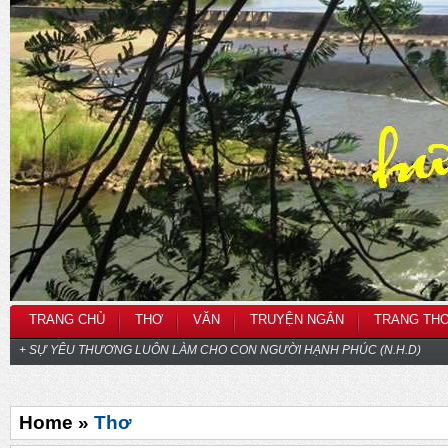
TRANG CHỦ
THƠ
VĂN
TRUYỆN NGẮN
TRANG TH
+ SỰ YÊU THƯƠNG LUÔN LÀM CHO CON NGƯỜI HẠNH PHÚC (N.H.D)
Home »
Thơ