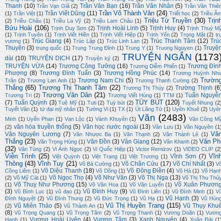
Thanh
(10)
Trần Văn Bạn
(16)
Trần Văn Nhân
(5)
Trần Vạn Giã
(2)
Trần Văn Thiê
Trần Võ Thành Văn
(24)
Trần Viết Dũng
(11)
(1)
Trần Việt
(1)
Triết học
(2)
Triều Â
Triệu Từ Truyền
(30)
Trịn
(2)
Triều Châu
(1)
Triều La Vỹ
(2)
Triệu Lam Châu
(1)
Bửu Hoài
(106)
Trịnh Hoài Linh
(5)
Trịnh Huy
(4)
Trịnh Duy Sơn
(2)
Trịnh Thuỳ M
(1)
Trịnh Tuyên
(1)
Trịnh Viết Hiền
(1)
Trịnh Viết Hiệp
(1)
Trịnh Yến
(2)
Trọng Mật
(2)
tr
Trúc Giang
(4)
Trúc Thanh Tâm
(12)
Trú
vương
(1)
Trúc Lập
(1)
Trúc Linh Lan
(2)
Thuyên
(3)
Truyệ
trung quốc
(1)
Trung Trung Đỉnh
(1)
Trung Y
(1)
Truong Nguyen
(1)
TRUYỆN NGẮN
(1173
dài
(10)
TRUYỆN DỊCH
(17)
Truyện ký
(2)
TRUYỆN VỪA
(14)
Trương Công Tưởng
(16)
Trương Đìn
Trương Diễm Phiến
(1)
Phượng
(8)
Trương Đình Tuấn
(3)
Trương Hồng Phúc
(14)
Trương Huỳnh Nh
Trườn
Trương Nam Chi
(5)
Trân
(2)
Trương Lan Anh
(1)
Trương Thanh Cường
(2)
Thắng
(65)
Trương Thị Thanh Tâm
(22)
Trường Thịnh
(6
Trương Thị Thúy
(2)
Trương Văn Dân
(21)
Tuấn Nguyễ
Trương Tri
(2)
Trương Viết Hùng
(1)
TTM
(1)
TÙY BÚT
(120)
(7)
Tuấn Quỳnh
(3)
Tuệ Mỹ
(1)
Tuti
(2)
Tuỳ bút
(2)
Tuyết Nhung
(2
Tuyết Vân
(1)
tứ đại mỹ nhân
(1)
Tường Vi
(1)
TX
(1)
Út Lãng Tử
(1)
Uyên Khuê
(2)
Uyê
Văn
(2483)
Minh
(1)
Uyển Phan
(1)
Vạn Lộc
(1)
Vành Khuyên
(1)
Văn Công M
văn hóa truyền thống
(5)
Văn học nước ngoài
(13)
(2)
Văn Lưu
(1)
Văn Nguyên
(1
Vă
Văn Nguyên Lương
(7)
Văn Nhược Ba
(1)
Văn Thạnh
(2)
Văn Thành Lê
(1)
Thắng
(23)
Vân Ph
Vân Đồn
(3)
Vân Giang
(12)
Văn Trọng Hùng
(1)
Vân Khanh
(2)
(32)
Vân Tùng
(2)
Vi Ánh Ngọc
(2)
Vi Quốc Hiệp
(1)
Victor Remizov
(1)
VIDEO CLIP
(2
Viễn Trình
(25)
Vĩn
Vĩnh Sơn
(7)
Việt Quỳnh
(1)
Việt Trang
(1)
Việt Trương
(1)
Thông
(43)
Vĩnh Tuy
(21)
Võ Chân Cửu
(17)
Võ Chí Nhất
(3)
Võ Bá Cường
(1)
V
Võ Diệu Thanh
(18)
Võ Đông Điền
(4)
Công Liêm
(1)
Võ Dõng
(1)
Võ Hà
(1)
Võ Hạn
Võ Ngọc Thọ
(4)
Võ Như Văn
(3)
Võ Thị Nga
(13)
(2)
Võ Mỹ Cát
(1)
Võ Thị Thu Thủ
Võ Thuỵ Như Phương
(15)
Võ Xuân Phươn
(1)
Võ Văn Hoa
(1)
Võ Văn Luyến
(1)
(3)
Vũ Đình Huy
(9)
Vũ Bình Lục
(1)
vũ đạo
(1)
Vũ Đình Liên
(1)
Vũ Đình Minh
(1)
V
Vũ Hạnh
(3)
Đình Nguyệt
(2)
Vũ Đình Thung
(2)
Vũ Đức Trọng
(1)
Vũ Hạ
(1)
Vũ Hùn
Vũ Thị Huyền Trang
(115)
Vũ Miên Thảo
(5)
Vũ Thụy Khu
(2)
Vũ Thành An
(1)
(8)
Vũ Trọng Quang
(1)
Vũ Trọng Tâm
(2)
Vũ Trọng Thanh
(1)
Vương Doãn
(1)
Vươn
Vương Hoài Uyên
(4)
Vương Tâm
(3)
Xanh Nguyên
(4)
Hạnh
(1)
Xuân Đài
(1