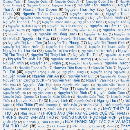
Quang Tuấn
(1)
Nguyễn Quân
(2)
Nguyễn Quốc Ái
(1)
Nguyễn Quốc Bảo
(1)
Nguyễ
Nguyễn Tấn Thuyên
(3)
Nguyễ
Quốc Đông
(1)
Nguyễn Quy
(2)
Nguyên Tâm
(1)
Nguyễn Thái Huy
(35)
Nguyễn Thàn
Thái An
(3)
Nguyễn Thái Dương
(6)
Công
(48)
Nguyễn Thành Giang
(22)
Nguyễn Than
Nguyễn Thanh Hải
(1)
Huyền
(8)
Nguyễn Thành Nhân
(18
Nguyễn Thanh Mừng
(1)
Nguyễn Thánh Ngã
(1)
Nguyễn Thanh Tuấn
(7)
Nguyễn Thanh Xuân
(2)
Nguyễn Thế Kiên
(1)
Nguyễn Thế K
Nguyễn Thị Cẩm Thuỳ
(3
(1)
Nguyễn Thị Ánh Huỳnh
(2)
Nguyễn Thị Bích Phượng
(2)
Nguyễn Thị Diệu Hiền
(3)
Nguyễn Thị Hằn
Nguyễn Thị Chi
(2)
Nguyễn Thị Hải
(1)
(7)
Nguyễn Thị Hồng Đào
(10)
Nguyễn Thị Hậu
(1)
Nguyễn Thị Huệ
(1)
Nguyễn Th
Nguyễn Thị Mây
(127)
Kim Huệ
(2)
Nguyễn Thị Ngọc Hải
(1)
Nguyễn Thị Ngọc Se
Nguyễn Thị Phụng
(27)
Nguyễn Thị Như Tâm
(3)
Nguyễn Thị Thanh Bình
(6
(2)
Nguyễn Thị Thành Nhân
(1)
Nguyễn Thị Thanh Toàn
(1)
Nguyễn Thị Thanh Xuân
(1
Nguyễn Thị Thu Ba
(23)
Nguyễ
Nguyễn Thị Thu Hiền
(1)
Nguyễn Thị Thu Hoài
(1)
Thị Thu Thuý
(3)
Nguyễn Thị Thùy Linh
(3)
Nguyễn Thị Tiết
(3)
Nguyễn Thị Tuyế
Nguyễn Thị Việt Hà
(39)
Nguyễn Thị Xuân Hương
(14)
(1)
Nguyễn Thu Hằng
(1
Nguyễn Thủy
(4)
Nguyễn Thúy Ngân
(13)
Nguyễn Thườn
Nguyễn Thuý Quỳnh
(2)
Nguyễ
Kham
(3)
Nguyễn Tiến Đường
(8)
Nguyễn Thượng Trí
(2)
Nguyễn Trần
(1)
Trí Tài
(40)
Nguyễn Trọng Luân
(2)
Nguyễn Trung
(1)
Nguyễn Trung Nguyên
(1
Nguyễn Văn Ân
(68)
Nguyễn Tuyển
(4)
Nguyễn Văn Bút
(6)
Nguyễn Văn Công
(2
Nguyễn Văn Cường (CCK)
(4)
Nguyễn Văn Hiến
(5)
Nguyễn Văn Hoà
(5)
Nguyễ
Nguyễn Văn Học
(55)
Văn Hòa
(2)
Nguyễn Văn Ngọc
(1)
Nguyễn Văn Thanh
(1
Nguyễn Văn Thảo
(17)
Nguyễn Văn Thành
(1)
Nguyễn Văn Toan
(1)
Nguyên Vi
(1
Nguyễn Vĩnh Bình
(3)
Nguyễn Xuân Cảm
(3
Nguyễn Việt Hà
(2)
Nguyễn Vinh
(1)
Nguyễn Xuân Dương
(1)
Nguyễn Xuân Khánh
(1)
Nguyễn Xuân Thuỷ
(1)
Nguyễn Xuâ
Ngưng Thu
(44)
Nguyễn Xuân Tư
(3)
Nguyệt Linh
(5)
Thủy
(1)
Nguyệt Quế
(1)
Nh
Nhã Thiên
(7)
Ngọc
(1)
nhà Thương
(1)
Nhân Hậu
(2)
NHÂN VẬT
(1)
Nhật Nguyệt Xuâ
NHỚ THUỞ Ấ
Nhật Quang
(17)
Hương
(1)
Nhất Sinh
(1)
Nhật Vũ
(1)
Nhi Hạ
(1)
THƠ
(37)
Như Hoài
(4)
NHỮNG ÁNG VĂN HAY VỀ LÀNG QUÊ VIỆT NAM
(7
NHỮNG NGƯỜI BẠN ĐÂT THỦ
(6)
NHỮNG NGƯỜI THỰC HIỆN HQN
(5)
Nôn
NỬA THÁNG MỘT TÁC GIẢ VÀ MỘ
Quốc Lập
(2)
NP phan
(1)
Nửa Đời hư
(1)
BÀI THƠ HAY
(38)
Phạ
nước
(1)
O. Henry
(1)
P.N. Thường Đoan
(1)
Pearl
(1)