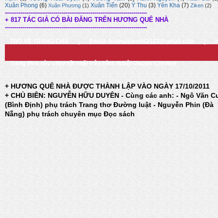
Xuân Phong
(6)
Xuân Tiến
(20)
Ý Thu
(3)
Yên Kha
(7)
Xuân Phương
(1)
Ziken
(2)
-------------------------------------------------------------------------
+ 817 TÁC GIẢ CÓ BÀI ĐĂNG TRÊN HƯƠNG QUÊ NHÀ
-------------------------------------------------------------------------
TRỞ VỀ TRANG CHỦ
|
Email: huongquenha2023@gmail.com
|
Trang Web này chạy tốt nhất trên trình duyệt Google Chrome
+ HƯƠNG QUÊ NHÀ ĐƯỢC THÀNH LẬP VÀO NGÀY 17/10/2011
+ CHỦ BIÊN: NGUYỄN HỮU DUYÊN - Cùng các anh: - Ngô Văn C
(Bình Định) phụ trách Trang thơ Đường luật - Nguyễn Phin (Đà
Nẵng) phụ trách chuyên mục Đọc sách