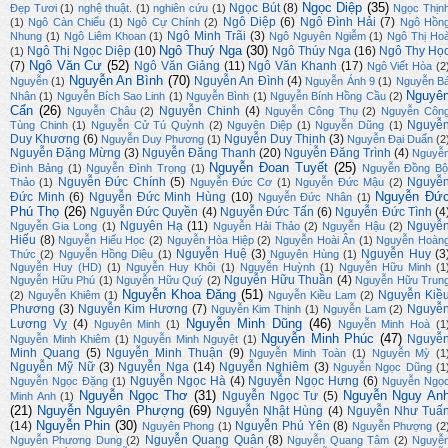
Ngọc Diệp
(35)
Ngọc Bút
(8)
Đẹp Tươi
(1)
nghệ thuật.
(1)
nghiên cứu
(1)
Ngọc Thịn
Ngô Diệp
(6)
Ngô Đình Hải
(7)
(1)
Ngô Càn Chiểu
(1)
Ngô Cự Chính
(2)
Ngô Hồn
Ngô Minh Trãi
(3)
Nhung
(1)
Ngô Liêm Khoan
(1)
Ngô Nguyên Ngiễm
(1)
Ngô Thị Ho
Ngô Thuý Nga
(30)
Ngô Thị Ngọc Diệp
(10)
Ngô Thúy Nga
(16)
Ngô Thy Họ
(1)
Ngô Văn Cư
(52)
(7)
Ngô Văn Giảng
(11)
Ngô Văn Khanh
(17)
Ngô Viết Hòa
(2
Nguyễn An Bình
(70)
Nguyễn An Đình
(4)
Nguyễn
(1)
Nguyễn Ánh 9
(1)
Nguyễn B
Nguyê
Nhân
(1)
Nguyễn Bích Sao Linh
(1)
Nguyễn Bình
(1)
Nguyễn Bính Hồng Cầu
(2)
Cẩn
(26)
Nguyễn Chinh
(4)
Nguyễn Châu
(2)
Nguyễn Công Thụ
(2)
Nguyễn Côn
Nguyễ
Tùng Chinh
(1)
Nguyễn Cử Tú Quỳnh
(2)
Nguyên Diệp
(1)
Nguyễn Dũng
(1)
Duy Khương
(6)
Nguyễn Duy Thịnh
(3)
Nguyễn Duy Phương
(1)
Nguyễn Đại Duẩn
(2
Nguyễn Đặng Mừng
(3)
Nguyễn Đăng Thanh
(20)
Nguyễn Đăng Trình
(4)
Nguyễ
Nguyễn Đoan Tuyết
(25)
Đình Bảng
(1)
Nguyễn Đình Trọng
(1)
Nguyễn Đồng Bộ
Nguyễn Đức Chính
(5)
Nguyễ
Thảo
(1)
Nguyễn Đức Cơ
(1)
Nguyễn Đức Mậu
(2)
Nguyễn Đứ
Đức Minh
(6)
Nguyễn Đức Minh Hùng
(10)
Nguyễn Đức Nhân
(1)
Phú Thọ
(26)
Nguyễn Đức Quyền
(4)
Nguyễn Đức Tấn
(6)
Nguyễn Đức Tình
(4
Nguyên Hạ
(11)
Nguyễ
Nguyễn Gia Long
(1)
Nguyễn Hải Thảo
(2)
Nguyễn Hậu
(2)
Hiếu
(8)
Nguyễn Hiếu Học
(2)
Nguyễn Hòa Hiệp
(2)
Nguyễn Hoài Ân
(1)
Nguyễn Hoàn
Nguyễn Huệ
(3)
Nguyễn Huy
(3
Thức
(2)
Nguyễn Hồng Diệu
(1)
Nguyên Hùng
(1)
Nguyễn Huy (HD)
(1)
Nguyễn Huy Khôi
(1)
Nguyễn Huỳnh
(1)
Nguyễn Hữu Minh
(1
Nguyễn Hữu Thuần
(4)
Nguyễn Hữu Phú
(1)
Nguyễn Hữu Quý
(2)
Nguyễn Hữu Trun
Nguyễn Khoa Đăng
(51)
Nguyễn Kiề
(2)
Nguyễn Khiêm
(1)
Nguyễn Kiều Lam
(2)
Phương
(3)
Nguyễn Kim Hương
(7)
Nguyễ
Nguyễn Kim Thịnh
(1)
Nguyễn Lam
(2)
Nguyễn Minh Dũng
(46)
Lương Vỵ
(4)
Nguyên Minh
(1)
Nguyễn Minh Hoà
(1
Nguyễn Minh Phúc
(47)
Nguyễ
Nguyễn Minh Khiêm
(1)
Nguyễn Minh Nguyệt
(1)
Minh Quang
(5)
Nguyễn Minh Thuận
(9)
Nguyễn Minh Toàn
(1)
Nguyễn Mỳ
(1
Nguyễn Mỹ Nữ
(3)
Nguyễn Nga
(14)
Nguyễn Nghiêm
(3)
Nguyễn Ngọc Dũng
(1
Nguyễn Ngọc Hà
(4)
Nguyễn Ngọc Hưng
(6)
Nguyễn Ngọc Đặng
(1)
Nguyễn Ngọ
Nguyễn Ngọc Thơ
(31)
Nguyễn Nguy An
Nguyễn Ngọc Tư
(5)
Minh Anh
(1)
(21)
Nguyễn Nguyên Phượng
(69)
Nguyễn Nhật Hùng
(4)
Nguyễn Như Tuấ
Nguyễn Phin
(30)
(14)
Nguyễn Phú Yên
(8)
Nguyên Phong
(1)
Nguyễn Phượng
(2
Nguyễn Quang Quân
(8)
Nguyễn Phương Dung
(2)
Nguyễn Quang Tâm
(2)
Nguyễ