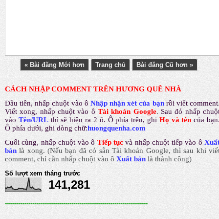
« Bài đăng Mới hơn
Trang chủ
Bài đăng Cũ hơn »
CÁCH NHẬP COMMENT TRÊN HƯƠNG QUÊ NHÀ
Đầu tiên, nhấp chuột vào ô
Nhập nhận xét của bạn
rồi viết comment
Viết xong, nhấp chuột vào ô
Tài khoản Google
.
Sau đó nhấp chuộ
vào
Tên/URL
thì sẽ hiện ra 2 ô. Ô phía trên, ghi
Họ và tên
của bạn
Ô phía dưới, ghi dòng chữ:
huongquenha.com
Cuối cùng, nhấp chuột vào ô
Tiếp tục
và nhấp chuột tiếp vào ô
Xuấ
bản
là xong.
(Nếu bạn đã có sẵn Tài khoản Google, thì sau khi viế
comment, chỉ cần nhấp chuột vào ô
Xuất bản
là thành công
)
Số lượt xem tháng trước
141,281
-------------------------------------------------------------------------