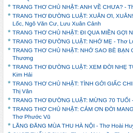
TRANG THƠ CHỦ NHẬT: ANH VỀ CHƯA? - T
TRANG THƠ ĐƯỜNG LUẬT: XUÂN ƠI, XUÂN! -
Lốc, Ngô Văn Cư, Lưu Xuân Cảnh
TRANG THƠ CHỦ NHẬT: ĐI QUA MIỀN GỢI NH
TRANG THƠ ĐƯỜNG LUẬT: NHỚ MẸ - Thơ L
TRANG THƠ CHỦ NHẬT: NHỚ SAO BÈ BẠN Q
Thương
TRANG THƠ ĐƯỜNG LUẬT: XEM ĐỜI NHẸ TỰ
Kim Hải
TRANG THƠ CHỦ NHẬT: TÌNH GỞI GIẤC CHI
Thị Vân
TRANG THƠ ĐƯỜNG LUẬT: MỪNG 70 TUỔI -
TRANG THƠ CHỦ NHẬT: CẢM ƠN ĐỜI MANG
Thơ Phước Vũ
LÃNG ĐÃNG MÙA THU HÀ NỘI - Thơ Hoài Hu