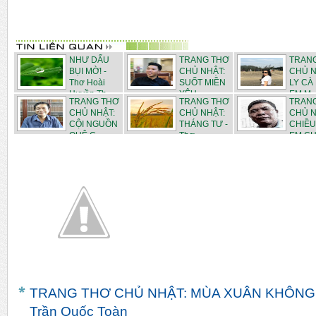
NHƯ DẤU
TRANG THƠ
TRAN
BỤI MỜ! -
CHỦ NHẬT:
CHỦ N
Thơ Hoài
SUỐT MIỀN
LY CÀ
Huyền Th...
YÊU -...
EM M..
TRANG THƠ
TRANG THƠ
TRAN
CHỦ NHẬT:
CHỦ NHẬT:
CHỦ N
CỘI NGUỒN
THÁNG TƯ -
CHIỀU
QUÊ C...
Thơ ...
EM CHI
TRANG THƠ CHỦ NHẬT: MÙA XUÂN KHÔNG
Trần Quốc Toàn