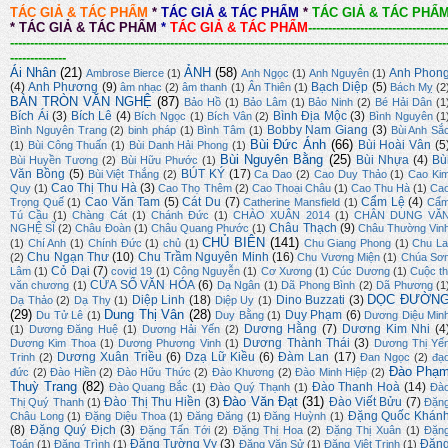
TÁC GIẢ & TÁC PHẨM
*
TÁC GIẢ & TÁC PHẨM
*
TÁC GIẢ & TÁC PHẨ
*
TÁC GIẢ & TÁC PHẨM
*
TÁC GIẢ & TÁC PHẨM
-----------------------------------
-------------------------------------------------------------------------------------------------------------
--------------
Ái Nhân
(21)
ẢNH
(58)
Anh Phon
Ambrose Bierce
(1)
Anh Ngọc
(1)
Anh Nguyên
(1)
(4)
Anh Phương
(9)
Bạch Diệp
(5)
âm nhạc
(2)
âm thanh
(1)
Ân Thiên
(1)
Bách Mỵ
(2
BÀN TRÒN VĂN NGHỆ
(87)
Bảo Hồ
(1)
Bảo Lâm
(1)
Bảo Ninh
(2)
Bé Hải Dân
(1
Bích Ái
(3)
Bích Lê
(4)
Bình Địa Mộc
(3)
Bích Ngọc
(1)
Bích Vân
(2)
Bình Nguyên
(1
Bobby Nam Giang
(3)
Bình Nguyên Trang
(2)
binh pháp
(1)
Bình Tâm
(1)
Bùi Anh Sắ
Bùi Đức Ánh
(66)
Bùi Hoài Vân
(5
(1)
Bùi Công Thuấn
(1)
Bùi Danh Hải Phong
(1)
Bùi Nguyên Bằng
(25)
Bùi Nhựa
(4)
Bù
Bùi Huyền Tương
(2)
Bùi Hữu Phước
(1)
Văn Bồng
(5)
BÚT KÝ
(17)
Bùi Việt Thắng
(2)
Ca Dao
(2)
Cao Duy Thảo
(1)
Cao Ki
Cao Thị Thu Hà
(3)
Quy
(1)
Cao Thọ Thêm
(2)
Cao Thoại Châu
(1)
Cao Thu Hà
(1)
Ca
Cao Văn Tam
(5)
Cát Du
(7)
Cẩm Lệ
(4)
Trọng Quế
(1)
Catherine Mansfield
(1)
Cẩ
Tú Cầu
(1)
Chàng Cát
(1)
Chánh Đức
(1)
CHÀO XUÂN 2014
(1)
CHÂN DUNG VĂ
Châu Thạch
(9)
NGHỆ SĨ
(2)
Châu Đoàn
(1)
Châu Quang Phước
(1)
Châu Thường Vin
CHỦ BIÊN
(141)
(1)
Chí Anh
(1)
Chính Đức
(1)
chủ
(1)
Chu Giang Phong
(1)
Chu La
Chu Ngạn Thư
(10)
Chu Trầm Nguyên Minh
(16)
(2)
Chu Vương Miện
(1)
Chúa Sơ
Cỏ Dại
(7)
Lâm
(1)
covid 19
(1)
Công Nguyễn
(1)
Cơ Xương
(1)
Cúc Dương
(1)
Cuộc th
CỬA SỔ VĂN HÓA
(6)
văn chương
(1)
Dạ Ngân
(1)
Dã Phong Bình
(2)
Dã Phương
(1
DỌC ĐƯỜN
Diệp Linh
(18)
Dino Buzzati
(3)
Dạ Thảo
(2)
Dạ Thy
(1)
Diệp Uy
(1)
(29)
Dung Thị Vân
(28)
Duy Phạm
(6)
Du Tử Lê
(1)
Duy Bằng
(1)
Dương Diệu Min
Dương Hằng
(7)
Dương Kim Nhi
(4
(1)
Dương Đăng Huệ
(1)
Dương Hải Yến
(2)
Dương Thành Thái
(3)
Dương Kim Thoa
(1)
Dương Phương Vinh
(1)
Dương Thị Yế
Dương Xuân Triều
(6)
Dzạ Lữ Kiều
(6)
Đàm Lan
(17)
Trinh
(2)
Đan Ngọc
(2)
đạ
Đào Phạ
đức
(2)
Đào Hiền
(2)
Đào Hữu Thức
(2)
Đào Khương
(2)
Đào Minh Hiệp
(2)
Thuỳ Trang
(82)
Đào Thanh Hoà
(14)
Đào Quang Bắc
(1)
Đào Quý Thạnh
(1)
Đà
Đào Văn Đạt
(31)
Đào Thị Thu Hiền
(3)
Đào Viết Bửu
(7)
Thị Quý Thanh
(1)
Đặn
Đặng Quốc Khán
Châu Long
(1)
Đặng Diệu Thoa
(1)
Đăng Đăng
(1)
Đăng Huỳnh
(1)
(8)
Đặng Quý Địch
(3)
Đặng Tấn Tới
(2)
Đặng Thị Hoa
(2)
Đặng Thị Xuân
(1)
Đặn
Đặng Tường Vy
(3)
Đặn
Toán
(1)
Đăng Trình
(1)
Đặng Văn Sử
(1)
Đặng Việt Trinh
(1)