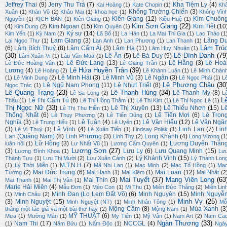
Jeffrey Thai
(9)
Jerry Thu Trà
(7)
Kha Tiệm Ly
(4)
Kai Hoàng
(1)
Kate Chopin
(1)
Kh
Khổng Trường Chiến
(3)
Xuân
(1)
Khán Võ
(2)
Khảo Mai
(1)
khoa học
(1)
Khổng Vĩn
Kiến Giang
(12)
Kim Chuôn
Nguyên
(1)
KỊCH BẢN
(1)
Kiên Giang
(1)
Kiều Huệ
(1)
Kim Sơn Giang
(22)
(4)
Kim Ngoan
(15)
Kim Tiết
(10
Kim Dung
(2)
Kim Quyên
(1)
Ký sự
(14)
Kim Yến
(1)
Kỳ Nam
(2)
Lã Bố
(1)
La Hán
(1)
La Mai Thi Gia
(1)
Lạc Thảo
(1
Lam Giang
(3)
Lãng D
Lại Ngọc Thư
(1)
Lan Anh
(1)
Lan Phương
(1)
Lan Thanh
(1)
Lâm Trú
(6)
Lâm Bích Thuỷ
(8)
Lâm Cẩm Ái
(3)
Lâm Hạ
(11)
Lâm Huy Nhuận
(1)
(30)
Lê Đình Danh
(79
Lê Ân
(5)
Lê Bá Duy
(9)
Lâm Xuân Vi
(1)
Lâu Văn Mua
(1)
Lê Đức Lang
(13)
Lệ Hằng
(3)
Lê Hoà
Lê Đức Hoàng Vân
(1)
Lê Giang Trần
(1)
Lê Hứa Huyền Trân
(39)
Lương
(4)
Lê Hoàng
(2)
Lê Khánh Luận
(1)
Lê Minh Chán
Lê Minh Hải
(3)
Lê Minh Vũ
(3)
Lê Ngân
(3)
(1)
Lê Minh Dung
(2)
Lê Ngọc Phái
(1)
L
Lê Phương Châu
(30
Lê Ngũ Nam Phong
(11)
Lê Nhựt Triết
(8)
Ngọc Trác
(1)
Lê Quang Trạng
(23)
Lê Thanh Hùng
(34)
Lê Thanh My
(8)
Lê Sa Long
(2)
L
L
Lê Thị Cẩm Tú
(6)
Thấu
(1)
Lê Thị Hồng Thắm
(1)
Lê Thị Kim
(1)
Lê Thị Ngọc Lệ
(1)
Thị Ngọc Nữ
(33)
Lê Thị Xuyên
(13)
Lê Thiếu Nhơn
(15)
L
Lê Thị Thu Hiền
(1)
Thống Nhất
(6)
Lê Tiến Mợi
(6)
Lê Trọn
Lê Thụy Phương
(2)
Lê Tiến Dũng
(1)
Nghĩa
(3)
Lê Tuân
(4)
Lê Văn Hiếu
(12)
Lê Văn Ngă
Lê Trung Hiếu
(1)
Lê Uyên
(1)
(3)
Lê Vinh
(4)
Linh Lan
(7)
Lin
Lê Vi Thuỷ
(1)
Lê Xuân Tiến
(1)
Lindsay Polak
(1)
Lan (Quảng Nam)
(8)
Linh Phương
(3)
Long Khánh
(4)
Linh Thy
(2)
Long Vương
(1
Lữ Hồng
(3)
Lương Duyên Thắn
luân hồi
(1)
Lư Nhất Vũ
(1)
Lương Cẩm Quyên
(1)
Lương Sơn
(27)
(3)
Lưu Ly
(6)
Lưu Quang Minh
(15)
Lương Đình Khoa
(1)
Lư
Lý Khánh Vinh
(15)
Thành Tựu
(1)
Lưu Thị Mười
(2)
Lưu Xuân Cảnh
(2)
Lý Thành Lon
M.T.N.H
(7)
(1)
Lý Thời Miễn
(1)
Mã Nhị Lan
(1)
Mạc Minh
(2)
Mạc Tố Hồng
(1)
Mạ
Mai Đức Trung
(6)
Mai Loan
(12)
Tường
(2)
Mai Hạnh
(1)
Mai Kiệm
(1)
Mai Nhật
(2
Mai Tuyết
(37)
Mang Viên Long
(63
Mai Thìn
(3)
Mai Thanh
(1)
Mai Thị Vân
(1)
Marie Hải Miên
(4)
Mẫu Đơn
(1)
Mèo Con
(1)
Mi Thu
(1)
Miên Đức Thắng
(2)
Miên Lin
Minh Đan (Lọ Lem Đất Võ)
(6)
Minh Nguyên
(15)
Minh Nguyễ
(1)
Minh Châu
(2)
Minh Vy
(25)
(3)
Minh Nguyệt
(15)
Minh Nguyệt (NT)
(1)
Minh Nhân Tông
(1)
Mỗ
Mộng Cầm
(8)
Mùa Xanh
(3
tháng một tác giả và một bài thơ hay
(2)
Mộng Nam
(1)
MỸ THUẬT
(6)
Mưa
(1)
Mường Mán
(1)
My Tiên
(1)
Mỹ Vân
(1)
Nam Art
(2)
Nam Ca
Ngàn Thương
(33)
Nam Thi
(17)
NCCGL
(4)
(1)
Năm Bửu
(1)
Nấm Độc
(1)
Ngà