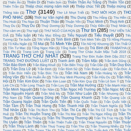
Thiên Di
(5)
Thiên Thần Áo Trắng
(7)
Thiên Tôn
(10
(1)
Thiên Ân
(1)
Thiên Sơn
(1)
Thiệp chúc mừng năm mới
(4)
Thiệp chúc Tết
(3)
Thiệp mừng
(3
Thiên Trần
(1)
Thơ
(3149)
TH
THƠ MỜI HOẠ
(7)
Thông báo
(1)
Thơ Lê Nhựt Triết
(1)
PHỔ NHẠC
(106)
Thời sự Văn nghệ
(6)
Thu Dung
(3)
Thu Hằng
(1)
Thu Hiền
(1
Thuận Thảo
(8)
Thục Minh
(7)
Thuỳ Anh
(13
Thu Hoài
(1)
Thu Nga
(1)
Thuận Yến
(1)
Thụy Du
(3)
Thuỵ Du
(1)
Thuỳ Dương
(1)
Thùy Dương
(1)
Thủy Điền
(1)
Thuỳ Nhân
(1
Thư tin
(285)
Thư cảm ơn
(1)
Thư ngỏ
(1)
THƯ NGỎ CỦA HQN
(2)
THƯ VIỆN TÁ
Tiểu thuyết
(107)
Tiểu luận
(4)
Tiểu Nguyệt
(5)
GIẢ
(1)
Tiểu Mục Đồng
(1)
Tiê
Tịnh Bình
(19)
Tương
(1)
Tin buồn
(2)
TIN VĂN
(2)
Tịnh Minh Tiến
(2)
Tô Hồng Phươn
Tô Minh Yến
(21)
Tố Mai
(3)
(1)
Tô Kiều Ngân
(1)
Tôn Nữ Hỷ Khương
(2)
Tôn Thất Ú
Trà Bình
(4)
(2)
Tôn Tư Mạc
(1)
Tống Ngọc Hân
(1)
Tống Xuân Tám
(1)
TRABATHA
(1
Trác Phi
(1)
Trang Linh
(1)
Trang Lộc
(1)
Trang Thơ Chào Xuân Mậu Tuất 2018
(1
TRANG THƠ CHỦ NHẬT
(528)
Trang Thơ Đón Xuân Đinh Dậu 2017
(1
TRANG THƠ ĐƯỜNG LUẬT
(17)
Tranh ảnh
(3)
Trầm Mặc
(4)
Trần Anh Dũng
(1
Trần Bảo Định
(4)
Trần Duy Đứ
Trần Băng Khuê
(1)
Trần Biên Thùy
(1)
Trần Dần
(1)
(17)
Trần Dzạ Lữ
(4)
Trần Định
(1)
Trần Đình Sử
(2)
Trần Đoàn Luận
(1)
Trần Đức Á
Trần Hà Nam
(4)
Trầ
(2)
Trần Đức Hiển
(1)
Trần Đức Tín
(1)
Trần Hoàng Vy
(2)
Hồng Vân
(5)
Trần Hữ
Trần Huiền Ân
(2)
Trần Huy Minh Phương
(2)
Trần Hữu Du
(1)
Hội
(17)
Trần Kim Đức
(5)
Trần Kim Loan
(2)
Trần Kim Quy
(1)
Trần Lê Sơn Ý
(2)
Trầ
Trần Mai Hường
(11)
Linh Chi
(1)
Trần Long Thạch
(1)
Trần Lưu
(1)
Trần Mạnh Hảo
(1
Trần Minh Nguyệt
(16)
Trần Ngọc Hồ Trường
(4)
Trần Ngọc Mỹ
(11
Trần Năm
(1)
Trần Nguyên Hạnh
(6)
Trần Như Luận
(3)
Trần Nhã My
(2)
Trần Nhương
(1)
Trầ
Trần Quang Dũng
(4)
Trần Quang Khanh
(12)
Phù Nam
(1)
Trần Quang Lộc
(1
Trần Quang Ngân
(10)
Trần Quốc Tiến
(8)
Trần Quốc Toàn
(1)
Trần Quốc Việt
(1
Trần Tâm
(7)
Trần Thái Hưng
(5)
Trần Thanh Hải
(3)
Trầ
Trần Thành Nghĩa
(1)
Thế Nhân
(13)
Trần Thi Ca
(9)
Trần Thị Bích Thu
(1)
Trần Thị Cổ Tích
(2)
Trần Th
Trần Thị Huyền Trang
(3)
Trần Th
Huệ
(1)
Trần Thị Mai
(1)
Trần Thị Ngọc Hồng
(1)
Thanh
(5)
Trần Thị Thương Thương
(4)
Trầ
Trần Thị Thắng
(1)
Trần Thị Trúc Hạ
(1)
Thị Uyên
(8)
Trần Thiện
(3)
Trần Thuậ
Trần Thiện Tuấn
(1)
Trần Thoại Nguyên
(2)
(7)
Trần Thúy Lành
(6)
Trần Thuỳ Trang
(1)
Trần Thư
(1)
Trần Thương Nhiều
(1)
Trầ
Trần Tuấ
Trọng Hưng
(2)
Trần Trọng Tân
(1)
Trần Trọng Vũ
(2)
Trần Tuấn Anh
(2)