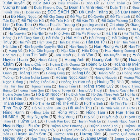
Xuân Xuyến
(9)
Đin
ĐIỂM BÁO
(2)
Điêu Thuyền
(1)
Đinh Lốc
(2)
Đình Thậm
(1)
Vương Khanh
(4)
Đoàn Thị Minh Hiệp
(4)
Đoàn Khương Duy
(1)
Đoàn Tình
(1)
Đoà
ĐỌC SÁCH
(30)
Đỗ Chiến Thắng
(6)
Đỗ Duy Hoàn
Tuyết Thu
(1)
Đoản văn
(1)
(15)
Đỗ Hồng Ngọc
(5)
Đỗ KIm Dung
(1)
Đỗ Phu
(1)
Đỗ Quyên
(2)
Đỗ Tâm Linh
(1)
Đ
Tấn Đạt
(2)
Đỗ Thị Kim Hải
(2)
Đỗ Trúc Hàn
(1)
Đỗ Văn Tiến
(1)
Đỗ Xuân Phương
(1)
Đứ
Đức Tiên
(3)
Elena Pucillo Truong
(6)
Gian
Linh
(1)
gan jing world
(1)
Ghi chép
(2)
Đình
(8)
Giang Hiền Sơn
(6)
Giáo dục
(1)
Guy de Maupassant
(1)
Hà Đoàn
(2)
Hạ L
Hạ Thi
(3)
(1)
Hà Nguyên
(2)
Hà Nhi
(1)
Hà Nhữ Uyên
(2)
Hà Phi Phượng
(1)
Hà Thị Th
Hải Miên
(3)
Hả
Hằng
(1)
Hà Tùng Sơn
(1)
Hải Điểu
(1)
Hải Phong
(2)
Hải Thăng
(1)
Thuỵ
(6)
Hàn Du Tử
(17)
Hải Yến
(2)
Hàm Sơn
(1)
Hàn Dã Thảo
(2)
Hàn Hữu Yên
(1
Hàn Phong Vũ
(19)
Hàn Lâm
(1)
Hãn Nguyên Nguyễn Nhã
(1)
Hàn Nguyệt
(1)
Hàn Tí
(1)
Hạng Vũ
(1)
Hậu Cốc Ngang
(1)
Hậu Đậu
(1)
Hiếu Dũng
(1)
Hoa Hướng Dương
(1
Hoà
Hoa Tím Buồn
(4)
Hoà Văn
(10)
Hoa Mai
(2)
Hoa Tuyết
(2)
Hoa Xuyến Chi
(1)
Huyền Thanh
(53)
Hoàng Anh 79
(26)
Hoàn
Hoàng Anh
(6)
Hoan Giang
(1)
Chẩm
(53)
Hoàng Giao
(4)
Hoàng Hạ Miê
Hoàng Chẫm
(1)
Hoàng Đình Quang
(2)
(6)
Hoàng Khánh Duy
(5)
Hoàng Hữu
(1)
Hoàng Kim
(1)
Hoàng Kim Chi
(1)
Hoàng Ki
Hoàng Linh
(6)
Hoàng Lộc
(8)
Oanh
(2)
Hoàng Long
(2)
Hoàng Mẫn
(1)
Hoàng Min
Hoàng Ngọc Xuân
(4)
Tường
(2)
Hoàng Nghĩa Lược
(1)
Hoàng Nguyên
(1)
Hoàng Ph
Hoàng Thị Nhã
(8)
Ngọc Tường
(1)
Hoàng Thảo Chi
(1)
Hoàng Thị Bích Hà
(1)
Hoàn
Hoàng Trọng Quý
(9)
Thị Thu Thủy
(2)
Hoàng Trang
(1)
Hoàng Trần
(1)
Hoàng Trọn
thắng
(1)
Hoàng Tuấn Sơn
(1)
Hoàng Tuyên
(2)
Hoàng Vũ Thuật
(1)
Hoàng Xuân Hiến
(1
Hồ Bích Ngọc
(4)
Hoàng Xuân Niên
(1)
Hồ Bích Vân
(2)
Hồ Đắc Thiếu Anh
(1)
Hồ Hải
(2
H
Hồ Lê Diêm
(1)
Hồ Nam
(1)
Hồ Ngọc Diệp
(1)
Hồ Nhật Quang
(1)
Hồ Sĩ Duy
(1)
H
Thanh Ngân
(10)
Hồ Thế Phất
(3)
Hồ Thế Hà
(2)
Hồ Thế Sinh
(1)
Hồ Tĩnh Tâm
(1)
Tịnh Thuỷ
(21)
Hồ Xuân Thu
(3)
Hồ Vũ Khánh Linh
(1)
Hội Nhà văn TP. HCM
(1
Hồng Hạnh
(3)
Hồng Phúc
(8)
Hồng Tâm
(10)
Huệ Triệu
(3
Hồng Liễu
(1)
HUMICHI
(5)
Huy Nguyên
(15)
Huy Vọng
(17)
Huy Vũ
(1)
Huyết Kiệt
(1)
Huỳnh D
Huỳnh Gia
(18)
Thảo
(1)
Huỳnh Kim Bửu
(1)
Huỳnh Minh Lệ
(2)
Huỳnh Ngọc Nga
(1
Huỳnh Ngọc Phước
(29)
Huỳnh Như Phương
(1)
Huỳnh Thanh Lan
(1)
Huỳnh Th
Quỳnh Nga
(1)
Huỳnh Thúy Thúy
(1)
Huỳnh Văn Diệu
(1)
Huỳnh Văn Mỹ
(1)
Huỳnh Vă
Huỳnh Xuân Sơn
(3)
Hương Đình
(4)
Yên
(1)
Hương Đêm
(1)
Hương Quê Nhà
(1
Hương Văn
(6)
James Dylan
(4)
Hửu Thỉnh
(1)
Irina Polianxkaia
(1)
James Joyce
(1