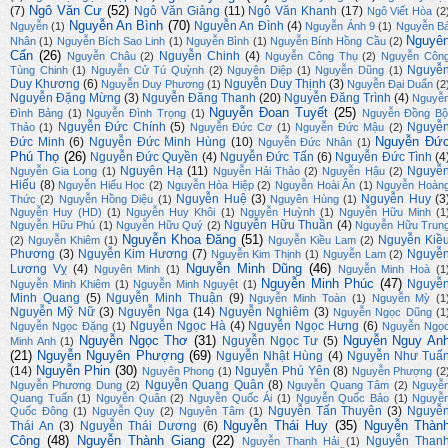
Ngô Văn Cư
(52)
(7)
Ngô Văn Giảng
(11)
Ngô Văn Khanh
(17)
Ngô Viết Hòa
(2
Nguyễn An Bình
(70)
Nguyễn An Đình
(4)
Nguyễn
(1)
Nguyễn Ánh 9
(1)
Nguyễn B
Nguyê
Nhân
(1)
Nguyễn Bích Sao Linh
(1)
Nguyễn Bình
(1)
Nguyễn Bính Hồng Cầu
(2)
Cẩn
(26)
Nguyễn Chinh
(4)
Nguyễn Châu
(2)
Nguyễn Công Thụ
(2)
Nguyễn Côn
Nguyễ
Tùng Chinh
(1)
Nguyễn Cử Tú Quỳnh
(2)
Nguyên Diệp
(1)
Nguyễn Dũng
(1)
Duy Khương
(6)
Nguyễn Duy Thịnh
(3)
Nguyễn Duy Phương
(1)
Nguyễn Đại Duẩn
(2
Nguyễn Đặng Mừng
(3)
Nguyễn Đăng Thanh
(20)
Nguyễn Đăng Trình
(4)
Nguyễ
Nguyễn Đoan Tuyết
(25)
Đình Bảng
(1)
Nguyễn Đình Trọng
(1)
Nguyễn Đồng Bộ
Nguyễn Đức Chính
(5)
Nguyễ
Thảo
(1)
Nguyễn Đức Cơ
(1)
Nguyễn Đức Mậu
(2)
Nguyễn Đứ
Đức Minh
(6)
Nguyễn Đức Minh Hùng
(10)
Nguyễn Đức Nhân
(1)
Phú Thọ
(26)
Nguyễn Đức Quyền
(4)
Nguyễn Đức Tấn
(6)
Nguyễn Đức Tình
(4
Nguyên Hạ
(11)
Nguyễ
Nguyễn Gia Long
(1)
Nguyễn Hải Thảo
(2)
Nguyễn Hậu
(2)
Hiếu
(8)
Nguyễn Hiếu Học
(2)
Nguyễn Hòa Hiệp
(2)
Nguyễn Hoài Ân
(1)
Nguyễn Hoàn
Nguyễn Huệ
(3)
Nguyễn Huy
(3
Thức
(2)
Nguyễn Hồng Diệu
(1)
Nguyên Hùng
(1)
Nguyễn Huy (HD)
(1)
Nguyễn Huy Khôi
(1)
Nguyễn Huỳnh
(1)
Nguyễn Hữu Minh
(1
Nguyễn Hữu Thuần
(4)
Nguyễn Hữu Phú
(1)
Nguyễn Hữu Quý
(2)
Nguyễn Hữu Trun
Nguyễn Khoa Đăng
(51)
Nguyễn Kiề
(2)
Nguyễn Khiêm
(1)
Nguyễn Kiều Lam
(2)
Phương
(3)
Nguyễn Kim Hương
(7)
Nguyễ
Nguyễn Kim Thịnh
(1)
Nguyễn Lam
(2)
Nguyễn Minh Dũng
(46)
Lương Vỵ
(4)
Nguyên Minh
(1)
Nguyễn Minh Hoà
(1
Nguyễn Minh Phúc
(47)
Nguyễ
Nguyễn Minh Khiêm
(1)
Nguyễn Minh Nguyệt
(1)
Minh Quang
(5)
Nguyễn Minh Thuận
(9)
Nguyễn Minh Toàn
(1)
Nguyễn Mỳ
(1
Nguyễn Mỹ Nữ
(3)
Nguyễn Nga
(14)
Nguyễn Nghiêm
(3)
Nguyễn Ngọc Dũng
(1
Nguyễn Ngọc Hà
(4)
Nguyễn Ngọc Hưng
(6)
Nguyễn Ngọc Đặng
(1)
Nguyễn Ngọ
Nguyễn Ngọc Thơ
(31)
Nguyễn Nguy An
Nguyễn Ngọc Tư
(5)
Minh Anh
(1)
(21)
Nguyễn Nguyên Phượng
(69)
Nguyễn Nhật Hùng
(4)
Nguyễn Như Tuấ
Nguyễn Phin
(30)
(14)
Nguyễn Phú Yên
(8)
Nguyên Phong
(1)
Nguyễn Phượng
(2
Nguyễn Quang Quân
(8)
Nguyễn Phương Dung
(2)
Nguyễn Quang Tâm
(2)
Nguyễ
Quang Tuấn
(1)
Nguyễn Quân
(2)
Nguyễn Quốc Ái
(1)
Nguyễn Quốc Bảo
(1)
Nguyễ
Nguyễn Tấn Thuyên
(3)
Nguyễ
Quốc Đông
(1)
Nguyễn Quy
(2)
Nguyên Tâm
(1)
Nguyễn Thái Huy
(35)
Nguyễn Thàn
Thái An
(3)
Nguyễn Thái Dương
(6)
Công
(48)
Nguyễn Thành Giang
(22)
Nguyễn Than
Nguyễn Thanh Hải
(1)