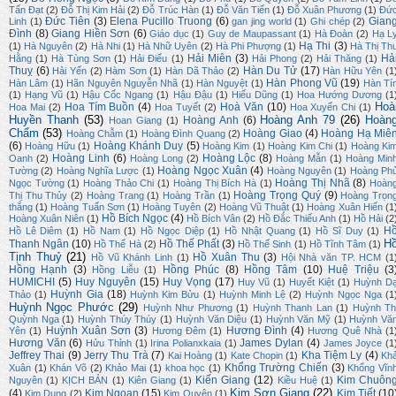
Tấn Đạt
(2)
Đỗ Thị Kim Hải
(2)
Đỗ Trúc Hàn
(1)
Đỗ Văn Tiến
(1)
Đỗ Xuân Phương
(1)
Đứ
Đức Tiên
(3)
Elena Pucillo Truong
(6)
Gian
Linh
(1)
gan jing world
(1)
Ghi chép
(2)
Đình
(8)
Giang Hiền Sơn
(6)
Giáo dục
(1)
Guy de Maupassant
(1)
Hà Đoàn
(2)
Hạ L
Hạ Thi
(3)
(1)
Hà Nguyên
(2)
Hà Nhi
(1)
Hà Nhữ Uyên
(2)
Hà Phi Phượng
(1)
Hà Thị Th
Hải Miên
(3)
Hả
Hằng
(1)
Hà Tùng Sơn
(1)
Hải Điểu
(1)
Hải Phong
(2)
Hải Thăng
(1)
Thuỵ
(6)
Hàn Du Tử
(17)
Hải Yến
(2)
Hàm Sơn
(1)
Hàn Dã Thảo
(2)
Hàn Hữu Yên
(1
Hàn Phong Vũ
(19)
Hàn Lâm
(1)
Hãn Nguyên Nguyễn Nhã
(1)
Hàn Nguyệt
(1)
Hàn Tí
(1)
Hạng Vũ
(1)
Hậu Cốc Ngang
(1)
Hậu Đậu
(1)
Hiếu Dũng
(1)
Hoa Hướng Dương
(1
Hoà
Hoa Tím Buồn
(4)
Hoà Văn
(10)
Hoa Mai
(2)
Hoa Tuyết
(2)
Hoa Xuyến Chi
(1)
Huyền Thanh
(53)
Hoàng Anh 79
(26)
Hoàn
Hoàng Anh
(6)
Hoan Giang
(1)
Chẩm
(53)
Hoàng Giao
(4)
Hoàng Hạ Miê
Hoàng Chẫm
(1)
Hoàng Đình Quang
(2)
(6)
Hoàng Khánh Duy
(5)
Hoàng Hữu
(1)
Hoàng Kim
(1)
Hoàng Kim Chi
(1)
Hoàng Ki
Hoàng Linh
(6)
Hoàng Lộc
(8)
Oanh
(2)
Hoàng Long
(2)
Hoàng Mẫn
(1)
Hoàng Min
Hoàng Ngọc Xuân
(4)
Tường
(2)
Hoàng Nghĩa Lược
(1)
Hoàng Nguyên
(1)
Hoàng Ph
Hoàng Thị Nhã
(8)
Ngọc Tường
(1)
Hoàng Thảo Chi
(1)
Hoàng Thị Bích Hà
(1)
Hoàn
Hoàng Trọng Quý
(9)
Thị Thu Thủy
(2)
Hoàng Trang
(1)
Hoàng Trần
(1)
Hoàng Trọn
thắng
(1)
Hoàng Tuấn Sơn
(1)
Hoàng Tuyên
(2)
Hoàng Vũ Thuật
(1)
Hoàng Xuân Hiến
(1
Hồ Bích Ngọc
(4)
Hoàng Xuân Niên
(1)
Hồ Bích Vân
(2)
Hồ Đắc Thiếu Anh
(1)
Hồ Hải
(2
H
Hồ Lê Diêm
(1)
Hồ Nam
(1)
Hồ Ngọc Diệp
(1)
Hồ Nhật Quang
(1)
Hồ Sĩ Duy
(1)
H
Thanh Ngân
(10)
Hồ Thế Phất
(3)
Hồ Thế Hà
(2)
Hồ Thế Sinh
(1)
Hồ Tĩnh Tâm
(1)
Tịnh Thuỷ
(21)
Hồ Xuân Thu
(3)
Hồ Vũ Khánh Linh
(1)
Hội Nhà văn TP. HCM
(1
Hồng Hạnh
(3)
Hồng Phúc
(8)
Hồng Tâm
(10)
Huệ Triệu
(3
Hồng Liễu
(1)
HUMICHI
(5)
Huy Nguyên
(15)
Huy Vọng
(17)
Huy Vũ
(1)
Huyết Kiệt
(1)
Huỳnh D
Huỳnh Gia
(18)
Thảo
(1)
Huỳnh Kim Bửu
(1)
Huỳnh Minh Lệ
(2)
Huỳnh Ngọc Nga
(1
Huỳnh Ngọc Phước
(29)
Huỳnh Như Phương
(1)
Huỳnh Thanh Lan
(1)
Huỳnh Th
Quỳnh Nga
(1)
Huỳnh Thúy Thúy
(1)
Huỳnh Văn Diệu
(1)
Huỳnh Văn Mỹ
(1)
Huỳnh Vă
Huỳnh Xuân Sơn
(3)
Hương Đình
(4)
Yên
(1)
Hương Đêm
(1)
Hương Quê Nhà
(1
Hương Văn
(6)
James Dylan
(4)
Hửu Thỉnh
(1)
Irina Polianxkaia
(1)
James Joyce
(1
Jeffrey Thai
(9)
Jerry Thu Trà
(7)
Kha Tiệm Ly
(4)
Kai Hoàng
(1)
Kate Chopin
(1)
Kh
Khổng Trường Chiến
(3)
Xuân
(1)
Khán Võ
(2)
Khảo Mai
(1)
khoa học
(1)
Khổng Vĩn
Kiến Giang
(12)
Kim Chuôn
Nguyên
(1)
KỊCH BẢN
(1)
Kiên Giang
(1)
Kiều Huệ
(1)
Kim Sơn Giang
(22)
(4)
Kim Ngoan
(15)
Kim Tiết
(10
Kim Dung
(2)
Kim Quyên
(1)