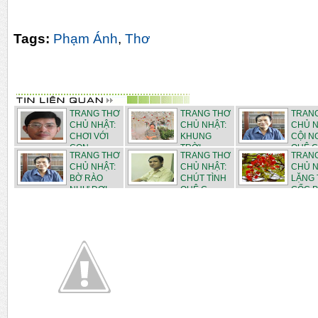
Tags:
Phạm Ánh
,
Thơ
TRANG THƠ
TRANG THƠ
TRAN
CHỦ NHẬT:
CHỦ NHẬT:
CHỦ N
CHƠI VỚI
KHUNG
CỘI 
CON - ...
TRỜI
QUÊ C.
TRANG THƠ
TRANG THƠ
TRAN
THÁN...
CHỦ NHẬT:
CHỦ NHẬT:
CHỦ N
BỜ RÀO
CHÚT TÌNH
LẶNG
NHƯ ĐỢI ...
QUÊ C...
GỐC P.