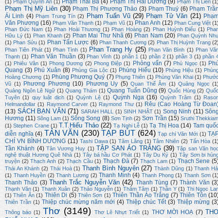
Phạm Thái Ba
(4)
Phạm Thị Hải Dương
(9)
(1)
Phạm Quỳnh An
(1)
Phạm Thị Liên
(1
Phạm Thị Mỹ Liên
(30)
Phạm Thị Phương Thảo
(3)
Phạm Thuý
(6)
Phạm Trầ
Phạm Tuấn Vũ
(29)
Phạm Tử Văn
(21)
Ái Linh
(4)
Phạ
Phạm Trung Tín
(2)
Văn Phương
(16)
Phan Anh
(12)
Phạm Văn Thạnh
(1)
Phạm Vũ
(1)
Phan Cung Việt
(1
Phan Đức Nam
(1)
Phan Hoài Thương
(1)
Phan Hoàng
(2)
Phan Huỳnh Điểu
(1)
Pha
Phan Mai Thư Nhã
(6)
Phan Nam
(20)
Hữu Lý
(1)
Phan Khanh
(2)
Phan Quỳnh Nh
Phan Tấn Lược
(6)
(1)
Phan Sửu
(1)
Phan Thanh Cương
(2)
Phan Thị Huỳnh Trang
(2
Phan Trang Hy
(25)
Phan Tiên Phát
(1)
Phan Tình
(1)
Phan Văn Bình
(1)
Phan Vă
Phan Văn Thuần
(3)
Thạnh
(1)
Phan Vĩnh
(1)
phần 1
(1)
phần 2
(1)
phần 3
(1)
phần 
Phỏng vấn
(7)
Ph
(1)
Phiêu Vân
(1)
Phong Dương
(2)
Phong Điệp
(1)
Phú Ngọc
(1)
Quang
(3)
Phú Xuân
(8)
Phùng Hiếu
(10)
Phùng Gia Lộc
(1)
Phùng Hiệu
(1)
Phùn
Phùng Phương Quý
(7)
Hoàng Chương
(1)
Phụng Thiên
(1)
Phùng Văn Khai
(1)
Phướ
Phương Phương
(10)
Phương Uy
(5)
Vũ
(1)
Quan Thế Âm
(1)
Quảng Ngọc
(1
Quang Tuấn Dũng
(9)
Quảng Ngôn Lê Ngữ
(1)
Quang Thám
(1)
Quốc Hùng
(2)
Quố
Quỳnh Nga
(16)
Tuyên
(1)
quy luật dịch
(1)
Quỳnh Lệ
(1)
Quỳnh Trâm
(1)
Raso
Rêu (Cao Hoàng Từ Đoan
Helmandollar
(1)
Raymond Carver
(1)
Raymond Thư
(1)
SÁCH BẠN VĂN
(71)
(13)
Song Ninh
(11)
Sôn
SARAH HALL
(1)
SINH NHẬT
(1)
Hương
(11)
Sông Song
(8)
Sơn Trần
(15)
Sông Lam
(1)
Sơn Tịnh
(2)
Sruthi Thekkia
T.T.Hiếu Thảo
(22)
Tạ Thị Hoa
(14)
Tam quố
(1)
Stephen Crane
(1)
Tạ Nghi Lễ
(1)
TẢN VĂN
(230)
TẠP BÚT
(624)
diễn nghĩa
(4)
TẠ
Tạp chí Văn Mới
(1)
CHÍ VN BÌNH DƯƠNG
(11)
Tashi Dawa
(1)
Tâm Lãng
(1)
Tâm Nhiên
(2)
Tấn Hòa
(1
TẬP SAN ÁO TRẮNG
(39)
Tần Khánh
(4)
Tân Vương Huy
(1)
Tập san Văn họ
nghệ thuật Hương Quê Nhà
(1)
Tây bá hầu Cơ Phát
(1)
Tây Du Ký
(1)
Tây Sơn bi hùn
Thạch Đà
(7)
Thạch Sene
(5
truyện
(2)
Thạch Anh
(2)
Thạch Cầu
(1)
Thạch Lam
(1)
Thanh Bình Nguyên
(27)
Thái An Khánh
(2)
Thái Hoà
(1)
Thành Dũng
(1)
Thanh Hả
Thanh Minh
(4)
(1)
Thanh Huyền
(2)
Thanh Lương
(2)
Thanh Phong
(1)
Thanh Sơn
(1
Thanh Trắc Nguyễn Văn
(42)
Thanh Thảo
(3)
Thanh Tùng
(7)
Thành Văn
(3
Thạnh Văn
(1)
Thanh Xuân
(2)
Thảo Nguyễn
(1)
Thâm Tâm
(1)
Thần Y
(1)
Thi Ngọc La
Thiên Di
(5)
Thiên Thần Áo Trắng
(7)
Thiên Tôn
(10
(1)
Thiên Ân
(1)
Thiên Sơn
(1)
Thiệp chúc mừng năm mới
(4)
Thiệp chúc Tết
(3)
Thiệp mừng
(3
Thiên Trần
(1)
Thơ
(3149)
TH
THƠ MỜI HOẠ
(7)
Thông báo
(1)
Thơ Lê Nhựt Triết
(1)