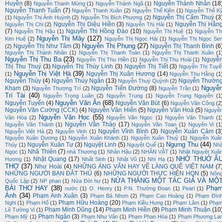
Huyền
(8)
Nguyễn Thành Nhân
(18
Nguyễn Thanh Mừng
(1)
Nguyễn Thánh Ngã
(1)
Nguyễn Thanh Tuấn
(7)
Nguyễn Thanh Xuân
(2)
Nguyễn Thế Kiên
(1)
Nguyễn Thế K
Nguyễn Thị Cẩm Thuỳ
(3
(1)
Nguyễn Thị Ánh Huỳnh
(2)
Nguyễn Thị Bích Phượng
(2)
Nguyễn Thị Diệu Hiền
(3)
Nguyễn Thị Hằn
Nguyễn Thị Chi
(2)
Nguyễn Thị Hải
(1)
(7)
Nguyễn Thị Hồng Đào
(10)
Nguyễn Thị Hậu
(1)
Nguyễn Thị Huệ
(1)
Nguyễn Th
Nguyễn Thị Mây
(127)
Kim Huệ
(2)
Nguyễn Thị Ngọc Hải
(1)
Nguyễn Thị Ngọc Se
Nguyễn Thị Phụng
(27)
Nguyễn Thị Như Tâm
(3)
Nguyễn Thị Thanh Bình
(6
(2)
Nguyễn Thị Thành Nhân
(1)
Nguyễn Thị Thanh Toàn
(1)
Nguyễn Thị Thanh Xuân
(1
Nguyễn Thị Thu Ba
(23)
Nguyễ
Nguyễn Thị Thu Hiền
(1)
Nguyễn Thị Thu Hoài
(1)
Thị Thu Thuý
(3)
Nguyễn Thị Thùy Linh
(3)
Nguyễn Thị Tiết
(3)
Nguyễn Thị Tuyế
Nguyễn Thị Việt Hà
(39)
Nguyễn Thị Xuân Hương
(14)
(1)
Nguyễn Thu Hằng
(1
Nguyễn Thủy
(4)
Nguyễn Thúy Ngân
(13)
Nguyễn Thườn
Nguyễn Thuý Quỳnh
(2)
Nguyễ
Kham
(3)
Nguyễn Tiến Đường
(8)
Nguyễn Thượng Trí
(2)
Nguyễn Trần
(1)
Trí Tài
(40)
Nguyễn Trọng Luân
(2)
Nguyễn Trung
(1)
Nguyễn Trung Nguyên
(1
Nguyễn Văn Ân
(68)
Nguyễn Tuyển
(4)
Nguyễn Văn Bút
(6)
Nguyễn Văn Công
(2
Nguyễn Văn Cường (CCK)
(4)
Nguyễn Văn Hiến
(5)
Nguyễn Văn Hoà
(5)
Nguyễ
Nguyễn Văn Học
(55)
Văn Hòa
(2)
Nguyễn Văn Ngọc
(1)
Nguyễn Văn Thanh
(1
Nguyễn Văn Thảo
(17)
Nguyễn Văn Thành
(1)
Nguyễn Văn Toan
(1)
Nguyên Vi
(1
Nguyễn Vĩnh Bình
(3)
Nguyễn Xuân Cảm
(3
Nguyễn Việt Hà
(2)
Nguyễn Vinh
(1)
Nguyễn Xuân Dương
(1)
Nguyễn Xuân Khánh
(1)
Nguyễn Xuân Thuỷ
(1)
Nguyễn Xuâ
Ngưng Thu
(44)
Nguyễn Xuân Tư
(3)
Nguyệt Linh
(5)
Thủy
(1)
Nguyệt Quế
(1)
Nh
Nhã Thiên
(7)
Ngọc
(1)
nhà Thương
(1)
Nhân Hậu
(2)
NHÂN VẬT
(1)
Nhật Nguyệt Xuâ
NHỚ THUỞ Ấ
Nhật Quang
(17)
Hương
(1)
Nhất Sinh
(1)
Nhật Vũ
(1)
Nhi Hạ
(1)
THƠ
(37)
Như Hoài
(4)
NHỮNG ÁNG VĂN HAY VỀ LÀNG QUÊ VIỆT NAM
(7
NHỮNG NGƯỜI BẠN ĐÂT THỦ
(6)
NHỮNG NGƯỜI THỰC HIỆN HQN
(5)
Nôn
NỬA THÁNG MỘT TÁC GIẢ VÀ MỘ
Quốc Lập
(2)
NP phan
(1)
Nửa Đời hư
(1)
BÀI THƠ HAY
(38)
Phạ
nước
(1)
O. Henry
(1)
P.N. Thường Đoan
(1)
Pearl
(1)
Ánh
(34)
Phạm Anh Xuân
(3)
Phạm Bá Nhơn
(2)
Phạm Cao Hoàng
(1)
Phạm Đìn
Phạm Hữu Hoàng
(20)
Nghi
(1)
Phạm Hổ
(1)
Phạm Kiều Hưng
(1)
Phạm Lâm
(1)
Phạ
Phạm Minh Dũng
(14)
Phạm Minh Hiền
(9)
Phạm Minh Thuận
(10
Lê Tường Vi
(1)
Phạm Ngân
(3)
Phạm Mỹ
(1)
Phạm Như Vân
(1)
Phạm Phan Hòa
(1)
Phạm Phương La