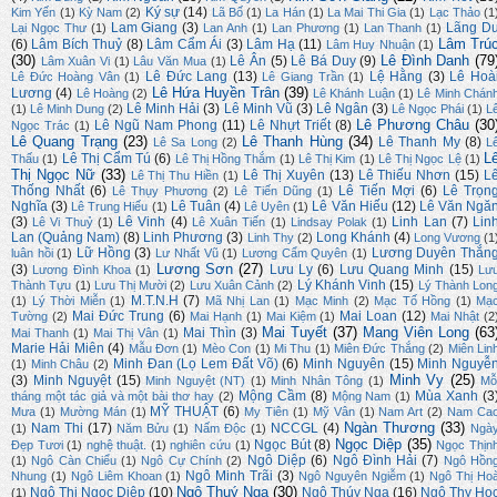
Ký sự
(14)
Kim Yến
(1)
Kỳ Nam
(2)
Lã Bố
(1)
La Hán
(1)
La Mai Thi Gia
(1)
Lạc Thảo
(1
Lam Giang
(3)
Lãng D
Lại Ngọc Thư
(1)
Lan Anh
(1)
Lan Phương
(1)
Lan Thanh
(1)
Lâm Trú
(6)
Lâm Bích Thuỷ
(8)
Lâm Cẩm Ái
(3)
Lâm Hạ
(11)
Lâm Huy Nhuận
(1)
(30)
Lê Đình Danh
(79
Lê Ân
(5)
Lê Bá Duy
(9)
Lâm Xuân Vi
(1)
Lâu Văn Mua
(1)
Lê Đức Lang
(13)
Lệ Hằng
(3)
Lê Hoà
Lê Đức Hoàng Vân
(1)
Lê Giang Trần
(1)
Lê Hứa Huyền Trân
(39)
Lương
(4)
Lê Hoàng
(2)
Lê Khánh Luận
(1)
Lê Minh Chán
Lê Minh Hải
(3)
Lê Minh Vũ
(3)
Lê Ngân
(3)
(1)
Lê Minh Dung
(2)
Lê Ngọc Phái
(1)
L
Lê Phương Châu
(30
Lê Ngũ Nam Phong
(11)
Lê Nhựt Triết
(8)
Ngọc Trác
(1)
Lê Quang Trạng
(23)
Lê Thanh Hùng
(34)
Lê Thanh My
(8)
Lê Sa Long
(2)
L
L
Lê Thị Cẩm Tú
(6)
Thấu
(1)
Lê Thị Hồng Thắm
(1)
Lê Thị Kim
(1)
Lê Thị Ngọc Lệ
(1)
Thị Ngọc Nữ
(33)
Lê Thị Xuyên
(13)
Lê Thiếu Nhơn
(15)
L
Lê Thị Thu Hiền
(1)
Thống Nhất
(6)
Lê Tiến Mợi
(6)
Lê Trọn
Lê Thụy Phương
(2)
Lê Tiến Dũng
(1)
Nghĩa
(3)
Lê Tuân
(4)
Lê Văn Hiếu
(12)
Lê Văn Ngă
Lê Trung Hiếu
(1)
Lê Uyên
(1)
(3)
Lê Vinh
(4)
Linh Lan
(7)
Lin
Lê Vi Thuỷ
(1)
Lê Xuân Tiến
(1)
Lindsay Polak
(1)
Lan (Quảng Nam)
(8)
Linh Phương
(3)
Long Khánh
(4)
Linh Thy
(2)
Long Vương
(1
Lữ Hồng
(3)
Lương Duyên Thắn
luân hồi
(1)
Lư Nhất Vũ
(1)
Lương Cẩm Quyên
(1)
Lương Sơn
(27)
(3)
Lưu Ly
(6)
Lưu Quang Minh
(15)
Lương Đình Khoa
(1)
Lư
Lý Khánh Vinh
(15)
Thành Tựu
(1)
Lưu Thị Mười
(2)
Lưu Xuân Cảnh
(2)
Lý Thành Lon
M.T.N.H
(7)
(1)
Lý Thời Miễn
(1)
Mã Nhị Lan
(1)
Mạc Minh
(2)
Mạc Tố Hồng
(1)
Mạ
Mai Đức Trung
(6)
Mai Loan
(12)
Tường
(2)
Mai Hạnh
(1)
Mai Kiệm
(1)
Mai Nhật
(2
Mai Tuyết
(37)
Mang Viên Long
(63
Mai Thìn
(3)
Mai Thanh
(1)
Mai Thị Vân
(1)
Marie Hải Miên
(4)
Mẫu Đơn
(1)
Mèo Con
(1)
Mi Thu
(1)
Miên Đức Thắng
(2)
Miên Lin
Minh Đan (Lọ Lem Đất Võ)
(6)
Minh Nguyên
(15)
Minh Nguyễ
(1)
Minh Châu
(2)
Minh Vy
(25)
(3)
Minh Nguyệt
(15)
Minh Nguyệt (NT)
(1)
Minh Nhân Tông
(1)
Mỗ
Mộng Cầm
(8)
Mùa Xanh
(3
tháng một tác giả và một bài thơ hay
(2)
Mộng Nam
(1)
MỸ THUẬT
(6)
Mưa
(1)
Mường Mán
(1)
My Tiên
(1)
Mỹ Vân
(1)
Nam Art
(2)
Nam Ca
Ngàn Thương
(33)
Nam Thi
(17)
NCCGL
(4)
(1)
Năm Bửu
(1)
Nấm Độc
(1)
Ngà
Ngọc Diệp
(35)
Ngọc Bút
(8)
Đẹp Tươi
(1)
nghệ thuật.
(1)
nghiên cứu
(1)
Ngọc Thịn
Ngô Diệp
(6)
Ngô Đình Hải
(7)
(1)
Ngô Càn Chiểu
(1)
Ngô Cự Chính
(2)
Ngô Hồn
Ngô Minh Trãi
(3)
Nhung
(1)
Ngô Liêm Khoan
(1)
Ngô Nguyên Ngiễm
(1)
Ngô Thị Ho
Ngô Thuý Nga
(30)
Ngô Thị Ngọc Diệp
(10)
Ngô Thúy Nga
(16)
Ngô Thy Họ
(1)