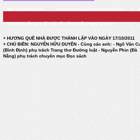
-------------------------------------------------------------------------
TRỞ VỀ TRANG CHỦ
|
Email: huongquenha2023@gmail.com
|
Trang Web này chạy tốt nhất trên trình duyệt Google Chrome
+ HƯƠNG QUÊ NHÀ ĐƯỢC THÀNH LẬP VÀO NGÀY 17/10/2011
+ CHỦ BIÊN: NGUYỄN HỮU DUYÊN - Cùng các anh: - Ngô Văn C
(Bình Định) phụ trách Trang thơ Đường luật - Nguyễn Phin (Đà
Nẵng) phụ trách chuyên mục Đọc sách