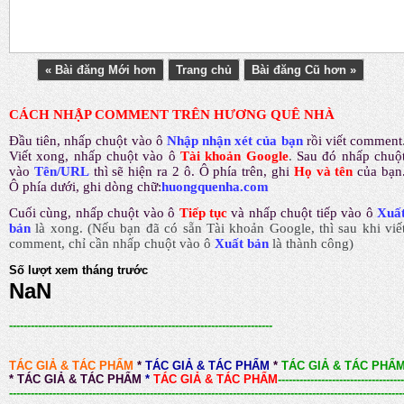
« Bài đăng Mới hơn
Trang chủ
Bài đăng Cũ hơn »
CÁCH NHẬP COMMENT TRÊN HƯƠNG QUÊ NHÀ
Đầu tiên, nhấp chuột vào ô
Nhập nhận xét của bạn
rồi viết comment
Viết xong, nhấp chuột vào ô
Tài khoản Google
.
Sau đó nhấp chuộ
vào
Tên/URL
thì sẽ hiện ra 2 ô. Ô phía trên, ghi
Họ và tên
của bạn
Ô phía dưới, ghi dòng chữ:
huongquenha.com
Cuối cùng, nhấp chuột vào ô
Tiếp tục
và nhấp chuột tiếp vào ô
Xuấ
bản
là xong.
(Nếu bạn đã có sẵn Tài khoản Google, thì sau khi viế
comment, chỉ cần nhấp chuột vào ô
Xuất bản
là thành công
)
Số lượt xem tháng trước
NaN
-------------------------------------------------------------------------
TÁC GIẢ & TÁC PHẨM
*
TÁC GIẢ & TÁC PHẨM
*
TÁC GIẢ & TÁC PHẨ
*
TÁC GIẢ & TÁC PHẨM
*
TÁC GIẢ & TÁC PHẨM
-----------------------------------
-------------------------------------------------------------------------------------------------------------