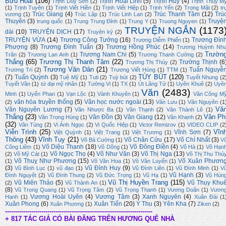
Bửu Hoài
(106)
Trịnh Hoài Linh
(5)
Trịnh Huy
(4)
Trịnh Duy Sơn
(2)
Trịnh Thuỳ M
(1)
Trịnh Tuyên
(1)
Trịnh Viết Hiền
(1)
Trịnh Viết Hiệp
(1)
Trịnh Yến
(2)
Trọng Mật
(2)
tr
Trúc Giang
(4)
Trúc Thanh Tâm
(12)
Trú
vương
(1)
Trúc Lập
(1)
Trúc Linh Lan
(2)
Thuyên
(3)
Truyệ
trung quốc
(1)
Trung Trung Đỉnh
(1)
Trung Y
(1)
Truong Nguyen
(1)
TRUYỆN NGẮN
(1173
dài
(10)
TRUYỆN DỊCH
(17)
Truyện ký
(2)
TRUYỆN VỪA
(14)
Trương Công Tưởng
(16)
Trương Đìn
Trương Diễm Phiến
(1)
Phượng
(8)
Trương Đình Tuấn
(3)
Trương Hồng Phúc
(14)
Trương Huỳnh Nh
Trườn
Trương Nam Chi
(5)
Trân
(2)
Trương Lan Anh
(1)
Trương Thanh Cường
(2)
Thắng
(65)
Trương Thị Thanh Tâm
(22)
Trường Thịnh
(6
Trương Thị Thúy
(2)
Trương Văn Dân
(21)
Tuấn Nguyễ
Trương Tri
(2)
Trương Viết Hùng
(1)
TTM
(1)
TÙY BÚT
(120)
(7)
Tuấn Quỳnh
(3)
Tuệ Mỹ
(1)
Tuti
(2)
Tuỳ bút
(2)
Tuyết Nhung
(2
Tuyết Vân
(1)
tứ đại mỹ nhân
(1)
Tường Vi
(1)
TX
(1)
Út Lãng Tử
(1)
Uyên Khuê
(2)
Uyê
Văn
(2483)
Minh
(1)
Uyển Phan
(1)
Vạn Lộc
(1)
Vành Khuyên
(1)
Văn Công M
văn hóa truyền thống
(5)
Văn học nước ngoài
(13)
(2)
Văn Lưu
(1)
Văn Nguyên
(1
Vă
Văn Nguyên Lương
(7)
Văn Nhược Ba
(1)
Văn Thạnh
(2)
Văn Thành Lê
(1)
Thắng
(23)
Vân Ph
Vân Đồn
(3)
Vân Giang
(12)
Văn Trọng Hùng
(1)
Vân Khanh
(2)
(32)
Vân Tùng
(2)
Vi Ánh Ngọc
(2)
Vi Quốc Hiệp
(1)
Victor Remizov
(1)
VIDEO CLIP
(2
Viễn Trình
(25)
Vĩn
Vĩnh Sơn
(7)
Việt Quỳnh
(1)
Việt Trang
(1)
Việt Trương
(1)
Thông
(43)
Vĩnh Tuy
(21)
Võ Chân Cửu
(17)
Võ Chí Nhất
(3)
Võ Bá Cường
(1)
V
Võ Diệu Thanh
(18)
Võ Đông Điền
(4)
Công Liêm
(1)
Võ Dõng
(1)
Võ Hà
(1)
Võ Hạn
Võ Ngọc Thọ
(4)
Võ Như Văn
(3)
Võ Thị Nga
(13)
(2)
Võ Mỹ Cát
(1)
Võ Thị Thu Thủ
Võ Thuỵ Như Phương
(15)
Võ Xuân Phươn
(1)
Võ Văn Hoa
(1)
Võ Văn Luyến
(1)
(3)
Vũ Đình Huy
(9)
Vũ Bình Lục
(1)
vũ đạo
(1)
Vũ Đình Liên
(1)
Vũ Đình Minh
(1)
V
Vũ Hạnh
(3)
Đình Nguyệt
(2)
Vũ Đình Thung
(2)
Vũ Đức Trọng
(1)
Vũ Hạ
(1)
Vũ Hùn
Vũ Thị Huyền Trang
(115)
Vũ Miên Thảo
(5)
Vũ Thụy Khu
(2)
Vũ Thành An
(1)
(8)
Vũ Trọng Quang
(1)
Vũ Trọng Tâm
(2)
Vũ Trọng Thanh
(1)
Vương Doãn
(1)
Vươn
Vương Hoài Uyên
(4)
Vương Tâm
(3)
Xanh Nguyên
(4)
Hạnh
(1)
Xuân Đài
(1
Xuân Phong
(6)
Xuân Tiến
(20)
Ý Thu
(3)
Yên Kha
(7)
Xuân Phương
(1)
Ziken
(2)
-------------------------------------------------------------------------
+ 817 TÁC GIẢ CÓ BÀI ĐĂNG TRÊN HƯƠNG QUÊ NHÀ