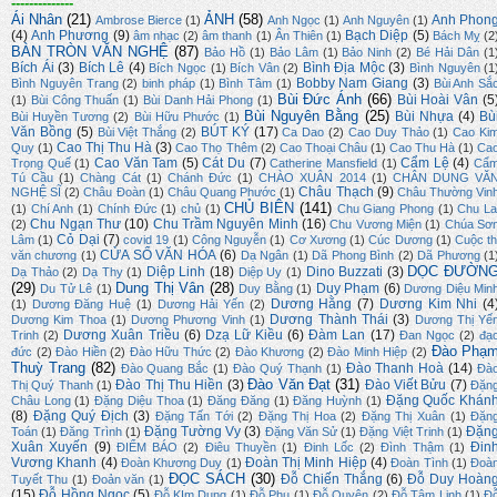
--------------
Ái Nhân
(21)
ẢNH
(58)
Anh Phon
Ambrose Bierce
(1)
Anh Ngọc
(1)
Anh Nguyên
(1)
(4)
Anh Phương
(9)
Bạch Diệp
(5)
âm nhạc
(2)
âm thanh
(1)
Ân Thiên
(1)
Bách Mỵ
(2
BÀN TRÒN VĂN NGHỆ
(87)
Bảo Hồ
(1)
Bảo Lâm
(1)
Bảo Ninh
(2)
Bé Hải Dân
(1
Bích Ái
(3)
Bích Lê
(4)
Bình Địa Mộc
(3)
Bích Ngọc
(1)
Bích Vân
(2)
Bình Nguyên
(1
Bobby Nam Giang
(3)
Bình Nguyên Trang
(2)
binh pháp
(1)
Bình Tâm
(1)
Bùi Anh Sắ
Bùi Đức Ánh
(66)
Bùi Hoài Vân
(5
(1)
Bùi Công Thuấn
(1)
Bùi Danh Hải Phong
(1)
Bùi Nguyên Bằng
(25)
Bùi Nhựa
(4)
Bù
Bùi Huyền Tương
(2)
Bùi Hữu Phước
(1)
Văn Bồng
(5)
BÚT KÝ
(17)
Bùi Việt Thắng
(2)
Ca Dao
(2)
Cao Duy Thảo
(1)
Cao Ki
Cao Thị Thu Hà
(3)
Quy
(1)
Cao Thọ Thêm
(2)
Cao Thoại Châu
(1)
Cao Thu Hà
(1)
Ca
Cao Văn Tam
(5)
Cát Du
(7)
Cẩm Lệ
(4)
Trọng Quế
(1)
Catherine Mansfield
(1)
Cẩ
Tú Cầu
(1)
Chàng Cát
(1)
Chánh Đức
(1)
CHÀO XUÂN 2014
(1)
CHÂN DUNG VĂ
Châu Thạch
(9)
NGHỆ SĨ
(2)
Châu Đoàn
(1)
Châu Quang Phước
(1)
Châu Thường Vin
CHỦ BIÊN
(141)
(1)
Chí Anh
(1)
Chính Đức
(1)
chủ
(1)
Chu Giang Phong
(1)
Chu La
Chu Ngạn Thư
(10)
Chu Trầm Nguyên Minh
(16)
(2)
Chu Vương Miện
(1)
Chúa Sơ
Cỏ Dại
(7)
Lâm
(1)
covid 19
(1)
Công Nguyễn
(1)
Cơ Xương
(1)
Cúc Dương
(1)
Cuộc th
CỬA SỔ VĂN HÓA
(6)
văn chương
(1)
Dạ Ngân
(1)
Dã Phong Bình
(2)
Dã Phương
(1
DỌC ĐƯỜN
Diệp Linh
(18)
Dino Buzzati
(3)
Dạ Thảo
(2)
Dạ Thy
(1)
Diệp Uy
(1)
(29)
Dung Thị Vân
(28)
Duy Phạm
(6)
Du Tử Lê
(1)
Duy Bằng
(1)
Dương Diệu Min
Dương Hằng
(7)
Dương Kim Nhi
(4
(1)
Dương Đăng Huệ
(1)
Dương Hải Yến
(2)
Dương Thành Thái
(3)
Dương Kim Thoa
(1)
Dương Phương Vinh
(1)
Dương Thị Yế
Dương Xuân Triều
(6)
Dzạ Lữ Kiều
(6)
Đàm Lan
(17)
Trinh
(2)
Đan Ngọc
(2)
đạ
Đào Phạ
đức
(2)
Đào Hiền
(2)
Đào Hữu Thức
(2)
Đào Khương
(2)
Đào Minh Hiệp
(2)
Thuỳ Trang
(82)
Đào Thanh Hoà
(14)
Đào Quang Bắc
(1)
Đào Quý Thạnh
(1)
Đà
Đào Văn Đạt
(31)
Đào Thị Thu Hiền
(3)
Đào Viết Bửu
(7)
Thị Quý Thanh
(1)
Đặn
Đặng Quốc Khán
Châu Long
(1)
Đặng Diệu Thoa
(1)
Đăng Đăng
(1)
Đăng Huỳnh
(1)
(8)
Đặng Quý Địch
(3)
Đặng Tấn Tới
(2)
Đặng Thị Hoa
(2)
Đặng Thị Xuân
(1)
Đặn
Đặng Tường Vy
(3)
Đặn
Toán
(1)
Đăng Trình
(1)
Đặng Văn Sử
(1)
Đặng Việt Trinh
(1)
Xuân Xuyến
(9)
Đin
ĐIỂM BÁO
(2)
Điêu Thuyền
(1)
Đinh Lốc
(2)
Đình Thậm
(1)
Vương Khanh
(4)
Đoàn Thị Minh Hiệp
(4)
Đoàn Khương Duy
(1)
Đoàn Tình
(1)
Đoà
ĐỌC SÁCH
(30)
Đỗ Chiến Thắng
(6)
Đỗ Duy Hoàn
Tuyết Thu
(1)
Đoản văn
(1)
(15)
Đỗ Hồng Ngọc
(5)
Đỗ KIm Dung
(1)
Đỗ Phu
(1)
Đỗ Quyên
(2)
Đỗ Tâm Linh
(1)
Đ