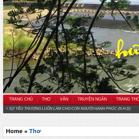
TRANG CHỦ
THƠ
VĂN
TRUYỆN NGẮN
TRANG TH
+ SỰ YÊU THƯƠNG LUÔN LÀM CHO CON NGƯỜI HẠNH PHÚC (N.H.D)
Home »
Thơ