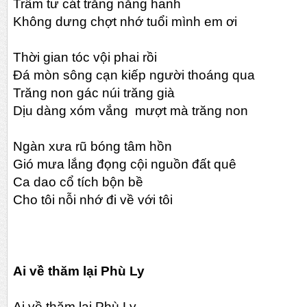
Trầm tư cát trắng nắng hanh
Không dưng chợt nhớ tuổi mình em ơi
Thời gian tóc vội phai rồi
Đá mòn sông cạn kiếp người thoáng qua
Trăng non gác núi trăng già
Dịu dàng xóm vắng mượt mà trăng non
Ngàn xưa rũ bóng tâm hồn
Gió mưa lắng đọng cội nguồn đất quê
Ca dao cổ tích bộn bề
Cho tôi nỗi nhớ đi về với tôi
Ai về thăm lại Phù Ly
Ai về thăm lại Phù Ly