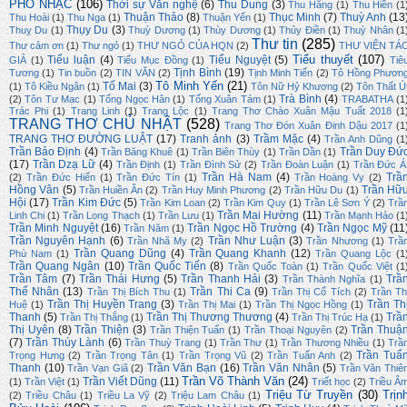
PHỔ NHẠC
(106)
Thời sự Văn nghệ
(6)
Thu Dung
(3)
Thu Hằng
(1)
Thu Hiền
(1
Thuận Thảo
(8)
Thục Minh
(7)
Thuỳ Anh
(13
Thu Hoài
(1)
Thu Nga
(1)
Thuận Yến
(1)
Thụy Du
(3)
Thuỵ Du
(1)
Thuỳ Dương
(1)
Thùy Dương
(1)
Thủy Điền
(1)
Thuỳ Nhân
(1
Thư tin
(285)
Thư cảm ơn
(1)
Thư ngỏ
(1)
THƯ NGỎ CỦA HQN
(2)
THƯ VIỆN TÁ
Tiểu thuyết
(107)
Tiểu luận
(4)
Tiểu Nguyệt
(5)
GIẢ
(1)
Tiểu Mục Đồng
(1)
Tiê
Tịnh Bình
(19)
Tương
(1)
Tin buồn
(2)
TIN VĂN
(2)
Tịnh Minh Tiến
(2)
Tô Hồng Phươn
Tô Minh Yến
(21)
Tố Mai
(3)
(1)
Tô Kiều Ngân
(1)
Tôn Nữ Hỷ Khương
(2)
Tôn Thất Ú
Trà Bình
(4)
(2)
Tôn Tư Mạc
(1)
Tống Ngọc Hân
(1)
Tống Xuân Tám
(1)
TRABATHA
(1
Trác Phi
(1)
Trang Linh
(1)
Trang Lộc
(1)
Trang Thơ Chào Xuân Mậu Tuất 2018
(1
TRANG THƠ CHỦ NHẬT
(528)
Trang Thơ Đón Xuân Đinh Dậu 2017
(1
TRANG THƠ ĐƯỜNG LUẬT
(17)
Tranh ảnh
(3)
Trầm Mặc
(4)
Trần Anh Dũng
(1
Trần Bảo Định
(4)
Trần Duy Đứ
Trần Băng Khuê
(1)
Trần Biên Thùy
(1)
Trần Dần
(1)
(17)
Trần Dzạ Lữ
(4)
Trần Định
(1)
Trần Đình Sử
(2)
Trần Đoàn Luận
(1)
Trần Đức Á
Trần Hà Nam
(4)
Trầ
(2)
Trần Đức Hiển
(1)
Trần Đức Tín
(1)
Trần Hoàng Vy
(2)
Hồng Vân
(5)
Trần Hữ
Trần Huiền Ân
(2)
Trần Huy Minh Phương
(2)
Trần Hữu Du
(1)
Hội
(17)
Trần Kim Đức
(5)
Trần Kim Loan
(2)
Trần Kim Quy
(1)
Trần Lê Sơn Ý
(2)
Trầ
Trần Mai Hường
(11)
Linh Chi
(1)
Trần Long Thạch
(1)
Trần Lưu
(1)
Trần Mạnh Hảo
(1
Trần Minh Nguyệt
(16)
Trần Ngọc Hồ Trường
(4)
Trần Ngọc Mỹ
(11
Trần Năm
(1)
Trần Nguyên Hạnh
(6)
Trần Như Luận
(3)
Trần Nhã My
(2)
Trần Nhương
(1)
Trầ
Trần Quang Dũng
(4)
Trần Quang Khanh
(12)
Phù Nam
(1)
Trần Quang Lộc
(1
Trần Quang Ngân
(10)
Trần Quốc Tiến
(8)
Trần Quốc Toàn
(1)
Trần Quốc Việt
(1
Trần Tâm
(7)
Trần Thái Hưng
(5)
Trần Thanh Hải
(3)
Trầ
Trần Thành Nghĩa
(1)
Thế Nhân
(13)
Trần Thi Ca
(9)
Trần Thị Bích Thu
(1)
Trần Thị Cổ Tích
(2)
Trần Th
Trần Thị Huyền Trang
(3)
Trần Th
Huệ
(1)
Trần Thị Mai
(1)
Trần Thị Ngọc Hồng
(1)
Thanh
(5)
Trần Thị Thương Thương
(4)
Trầ
Trần Thị Thắng
(1)
Trần Thị Trúc Hạ
(1)
Thị Uyên
(8)
Trần Thiện
(3)
Trần Thuậ
Trần Thiện Tuấn
(1)
Trần Thoại Nguyên
(2)
(7)
Trần Thúy Lành
(6)
Trần Thuỳ Trang
(1)
Trần Thư
(1)
Trần Thương Nhiều
(1)
Trầ
Trần Tuấ
Trọng Hưng
(2)
Trần Trọng Tân
(1)
Trần Trọng Vũ
(2)
Trần Tuấn Anh
(2)
Thanh
(10)
Trần Văn Bạn
(16)
Trần Văn Nhân
(5)
Trần Vạn Giã
(2)
Trần Văn Thiê
Trần Võ Thành Văn
(24)
Trần Viết Dũng
(11)
(1)
Trần Việt
(1)
Triết học
(2)
Triều Â
Triệu Từ Truyền
(30)
Trịn
(2)
Triều Châu
(1)
Triều La Vỹ
(2)
Triệu Lam Châu
(1)