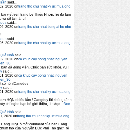
Trần
said...
02, 2020 on
trang tho chu nhat ky uc mua ong
 bài viết trên trang Lê Thiếu Nhơn.Trẻ đã làm
 và rất tài năng!
mous
said...
06, 2020 on
trang tho chu nhat tieng ai ho nho
!
mous
said...
06, 2020 on
trang tho chu nhat ky uc mua ong
Quê Nhà
said...
02, 2020 on
ca khuc cay bong nhac nguyen
yen_30
bạn đã động viên. Chúc bạn sức khỏe, vui!
y
said...
01, 2020 on
ca khuc cay bong nhac nguyen
yen_30
t có hồn!Cangduy
y
said...
01, 2020 on
trang tho chu nhat ky uc mua ong
 ơn HQN nhiều lắm ! Cangduy tôi không rành
này chỉ nghe bạn bè giới thiệu, tìm đọc...
Đọc
Quê Nhà
said...
1, 2020 on
trang tho chu nhat ky uc mua ong
n Cang DuyCó một comment của bạn Cang
chùm thơ của Nguyễn Đức Phú Thọ ghi:"Trẻ