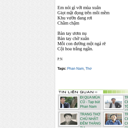
Em nói gì với mùa xuân
Giọt mật đọng trên môi mềm
Khu vườn đang rơi
Chầm chậm
Bàn tay ươm nụ
Bàn tay chờ xuân
Mỗi con đường một ngả rẽ
Cội hoa trắng ngần.
P.N
Tags:
Phan Nam
,
Thơ
ĐI QUA MÙA
T
CŨ - Tạp bút
C
Phan Nam
T
GÌ
TRANG THƠ
T
CHỦ NHẬT:
C
ĐÊM THÁNG
C