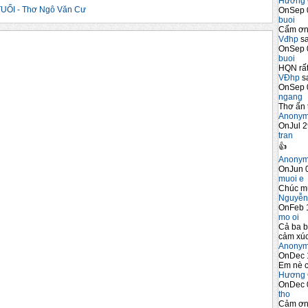
Hương 
ỔI - Thơ Ngô Văn Cư
OnSep 
buoi
Cẩm ơn 
Vđhp
sa
OnSep 
buoi
HQN rất
VĐhp
sa
OnSep 
ngang
Thơ ấn 
Anony
OnJul 2
tran
👍
Anony
OnJun 0
muoi e
Chúc m
Nguyễn
OnFeb 
mo oi
Cả ba b
cảm xúc
Anony
OnDec 
Em nè c
Hương 
OnDec 
tho
Cảm ơn 