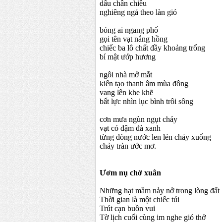
dấu chân chiều
nghiêng ngả theo làn gió
bóng ai ngang phố
gọi tên vạt nắng hồng
chiếc ba lô chất đầy khoảng trống
bí mật ướp hương
ngôi nhà mở mắt
kiến tạo thanh âm mùa đông
vang lên khe khẽ
bất lực nhìn lục bình trôi sông
cơn mưa ngùn ngụt cháy
vạt cỏ đậm đà xanh
từng dòng nước len lén chảy xuống
chảy tràn ước mơ.
Ươm nụ chờ xuân
Những hạt mầm nảy nở trong lòng đất
Thời gian là một chiếc túi
Trút cạn buồn vui
Tờ lịch cuối cùng im nghe gió thở