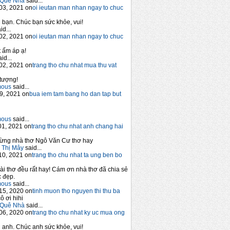
Quê Nhà
said...
03, 2021 on
oi ieutan man nhan ngay to chuc
bạn. Chúc bạn sức khỏe, vui!
id...
02, 2021 on
oi ieutan man nhan ngay to chuc
 ấm áp ạ!
id...
02, 2021 on
trang tho chu nhat mua thu vat
tượng!
mous
said...
9, 2021 on
bua iem tam bang ho dan tap but
mous
said...
1, 2021 on
trang tho chu nhat anh chang hai
ừng nhà thơ Ngô Văn Cư thơ hay
 Thị Mây
said...
10, 2021 on
trang tho chu nhat ta ung ben bo
ài thơ đều rất hay! Cám ơn nhà thơ đã chia sẻ
 đẹp.
mous
said...
15, 2020 on
tinh muon tho nguyen thi thu ba
ô ơi hihi
Quê Nhà
said...
06, 2020 on
trang tho chu nhat ky uc mua ong
anh. Chúc anh sức khỏe, vui!