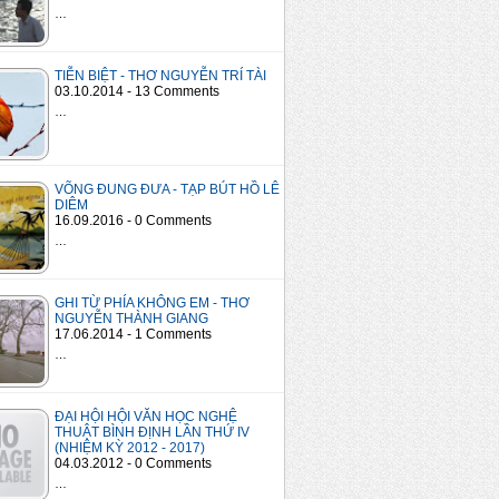
…
TIỄN BIỆT - THƠ NGUYỄN TRÍ TÀI
03.10.2014 - 13 Comments
…
VÕNG ĐUNG ĐƯA - TẠP BÚT HỒ LÊ
DIÊM
16.09.2016 - 0 Comments
…
GHI TỪ PHÍA KHÔNG EM - THƠ
NGUYỄN THÀNH GIANG
17.06.2014 - 1 Comments
…
ĐẠI HỘI HỘI VĂN HỌC NGHỆ
THUẬT BÌNH ĐỊNH LẦN THỨ IV
(NHIỆM KỲ 2012 - 2017)
04.03.2012 - 0 Comments
…