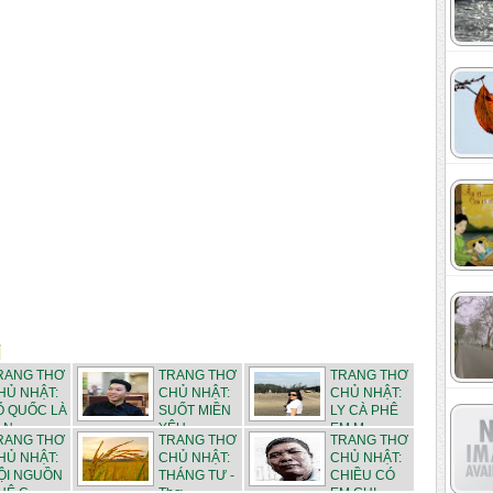
RANG THƠ
TRANG THƠ
TRANG THƠ
HỦ NHẬT:
CHỦ NHẬT:
CHỦ NHẬT:
Ổ QUỐC LÀ
SUỐT MIỀN
LY CÀ PHÊ
 N...
YÊU -...
EM M...
RANG THƠ
TRANG THƠ
TRANG THƠ
HỦ NHẬT:
CHỦ NHẬT:
CHỦ NHẬT:
ỘI NGUỒN
THÁNG TƯ -
CHIỀU CÓ