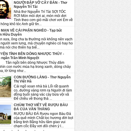
NGƯỜI ĐẬP VỠ CÂY ĐÀN - Thơ
Nguyễn Trí Tài
Nhà thơ Nguyễn Trí Tài SỢI TÓC
RƠI Mòn mỏi đợi ai, mòn mỏi đợi
Tình theo cơn gió mãi chơi vơi Em về
hỏng khô tóc Anh giữ tìn...
 MẠN VỀ CÁI PHẬN NGHÈO - Tạp bút
n Hữu Duyên
n xưa, ông cha ta thường nói không nên vạch
 người xem lưng, mà chuyện nghèo có hay ho
mà nói cho thiên hạ biế...
YỆN TÌNH BÊN DÒNG NHƯỢC THỦY -
 ngắn Trần Minh Nguyệt
ngồi bên dòng Nhược Thủy đăm
nhìn con nước mùa hạ trong xanh, dòng chảy
a, lờ lửng như...
CON ĐƯỜNG LÀNG - Thơ Nguyễn
Thị Việt Hà
Cái ngõ xoan nhà bà Lối rất quanh
co, đường vàng rơm rạ Người đi làm
đồng buổi sáng vác cày bừa vội vã
Để chiều về thong thả ...
CHÙM THƠ VIẾT VỀ RƯỢU BÀU
ĐÁ CỦA VĂN THẮNG
RƯỢU BÀU ĐÁ Rượu ngon Bàu Đá
của quê mình Chắt lọc hương đời bọt
trắng tinh Bằng hữu tâm giao vui
chạm cốc Đầy vơi đôi chén ý l...