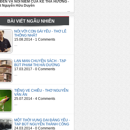
 ĐẾN VÀ NỖI NIỀM CỦA KẺ THA HƯƠNG -
út Nguyễn Hữu Duyên
...
BÀI VIẾT NGẪU NHIÊN
NÓI VỚI CON GÁI YÊU - THƠ LÊ
THỐNG NHẤT
15.08.2014 - 1 Comments
…
LAN MAN CHUYỆN SÁCH - TẠP
BÚT PHẠM THỊ HẢI DƯƠNG
17.03.2017 - 0 Comments
…
TIẾNG VE CHIỀU - THƠ NGUYỄN
VĂN ÂN
25.07.2014 - 4 Comments
…
MỘT THỜI VỤNG DẠI ĐÁNG YÊU -
TẠP BÚT NGUYỄN THÀNH CÔNG
24.03.2014 - 0 Comments