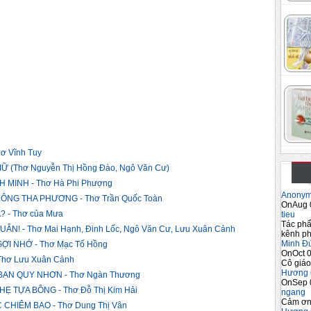
Ê C...
Thơ ...
EM CHI...
ơ Vĩnh Tuy
 (Thơ Nguyễn Thị Hồng Đào, Ngô Văn Cư)
MINH - Thơ Hà Phi Phượng
Anony
NG THA PHƯƠNG - Thơ Trần Quốc Toàn
OnAug 
 - Thơ của Mưa
tieu
Tác phẩ
! - Thơ Mai Hạnh, Đinh Lốc, Ngô Văn Cư, Lưu Xuân Cảnh
kênh ph
Minh Đ
ỢI NHỚ - Thơ Mạc Tố Hồng
OnOct 0
hơ Lưu Xuân Cảnh
Cô giáo
Hương 
ẠN QUY NHƠN - Thơ Ngàn Thương
OnSep 
 TỰA BÔNG - Thơ Đỗ Thị Kim Hải
ngang
Cảm ơn 
CHIÊM BAO - Thơ Dung Thị Vân