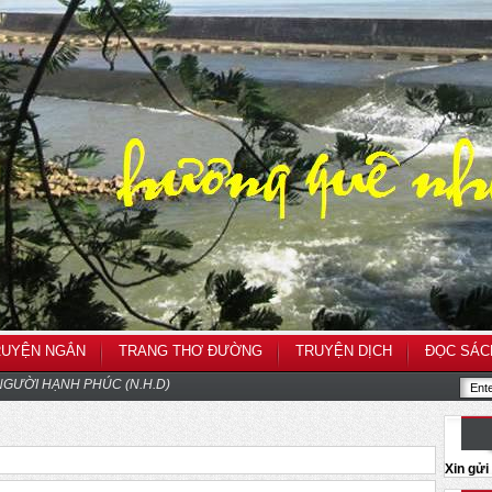
RUYỆN NGẮN
TRANG THƠ ĐƯỜNG
TRUYỆN DỊCH
ĐỌC SÁC
GƯỜI HẠNH PHÚC (N.H.D)
Xin gử