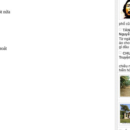
t nửa
phố cũ 
TẢN
Nguyễ
Từ ngà
áo cho
gì đâu 
hoát
CHU
Truyện
Tân 
chiêu 
hiền hò