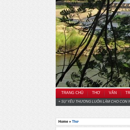
TRANG CHỦ
THƠ
VĂN
T
+ SỰ YÊU THƯƠNG LUÔN LÀM CHO CON N
Home »
Thơ