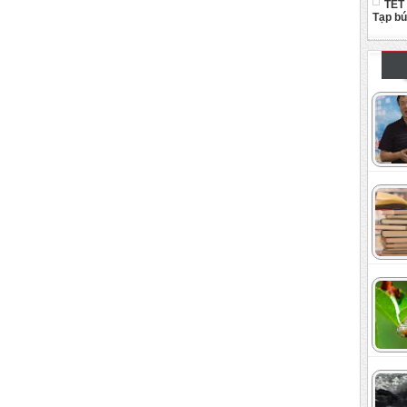
TẾT
Tạp b