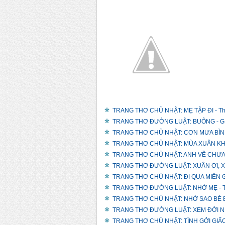
TƯ - ...
QU
TRANG THƠ CHỦ NHẬT: MẸ TẬP ĐI - Th
TRANG THƠ ĐƯỜNG LUẬT: BUÔNG - GIỮ
TRANG THƠ CHỦ NHẬT: CƠN MƯA BÌNH 
TRANG THƠ CHỦ NHẬT: MÙA XUÂN KHÔ
TRANG THƠ CHỦ NHẬT: ANH VỀ CHƯA?
TRANG THƠ ĐƯỜNG LUẬT: XUÂN ƠI, XUÂN
TRANG THƠ CHỦ NHẬT: ĐI QUA MIỀN G
TRANG THƠ ĐƯỜNG LUẬT: NHỚ MẸ - T
TRANG THƠ CHỦ NHẬT: NHỚ SAO BÈ B
TRANG THƠ ĐƯỜNG LUẬT: XEM ĐỜI NHẸ
TRANG THƠ CHỦ NHẬT: TÌNH GỞI GIẤC 