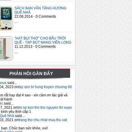
SÁCH BẠN VĂN TẶNG HƯƠNG
QUÊ NHÀ
22.06.2014 - 0 Comments
…
“HẠT BỤI THƠ” CHO BẦU TRỜI
QUÊ - TẠP BÚT MANG VIÊN LONG
11.12.2013 - 0 Comments
…
PHẢN HỒI GẦN ĐÂY
mous
said...
04, 2023 on
tay son bi hung truyen chuong 66
m rất hay đạt 4 sao - xin cảm ơn tác giả và
át hành
ức
said...
7, 2021 on
tim lai tuoi tho tho nguyen thi xuan
 kính yêu thời cấp 1
Quê Nhà
said...
03, 2021 on
trang tho chu nhat mua thu vat
bạn. Chúc bạn sức khỏe, vui!