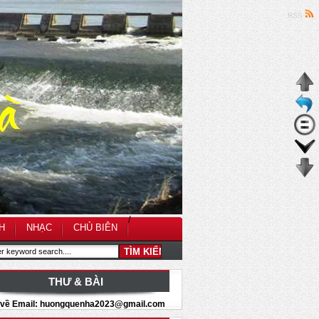
RSS
/
H
NHẠC
CHỦ BIÊN
THƯ & BÀI
i về Email: huongquenha2023@gmail.com