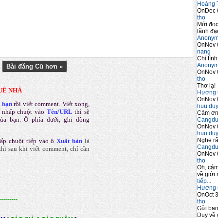
Hoàng 
OnDec 
tho
Mới đọc
lãnh đạo
Anony
OnNov 
nang
Chí tình
Anony
Bài đăng Cũ hơn »
OnNov 
tho
Thơ lạ!
UÊ NHÀ
Hương 
OnNov 
a bạn
rồi viết comment
.
Viết xong,
huu du
 nhấp chuột vào
Tên/URL
thì sẽ
Cảm ơn 
của bạn. Ô phía dưới, ghi dòng
Cangdu
OnNov 
huu du
Nghe rấ
ấp chuột tiếp vào ô
Xuất bản
là
Cangdu
hì sau khi viết comment, chỉ cần
OnNov 
tho
Oh, cảm
về giới 
tiếp...
Hương 
OnOct 3
---------
tho
Gửi bạ
Duy về 