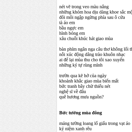
nét vẽ trong veo màu nắng
những khóm hoa dịu dàng khoe sắc mộ
đôi môi ngập ngừng phía sau ô cửa
tà áo em
bầu ngực em
hình bóng em
xâu chuỗi khúc hát giao mùa
bàn phím ngân nga câu thơ không lối t
nỗi xúc động dâng trào khuôn nhạc
ai để lại mùa thu cho tôi xao xuyến
những ký tự rùng mình
trườn qua kẽ hở của ngày
khoảnh khắc giao mùa biến mất
bức tranh bây chừ thiếu nét
nghệ sĩ về đâu
quê hương mưa nguồn?
Bức tường mùa đông
mảng tường loang lổ giấu trong vạt áo
kỷ niệm xanh rêu