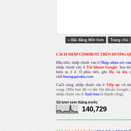
« Bài đăng Mới hơn
Trang chủ
CÁCH NHẬP COMMENT TRÊN HƯƠNG Q
Đầu tiên, nhấp chuột vào ô
Nhập nhận xét củ
nhấp chuột vào ô
Tài khoản Google
.
Sau đó
hiện ra 2 ô. Ô phía trên, ghi
Họ và tên
chữ:
huongquenha.com
Cuối cùng, nhấp chuột vào ô
Tiếp tục
và nh
xong.
(Nếu bạn đã có sẵn Tài khoản Google, t
nhấp chuột vào ô
Xuất bản
là thành công
)
Số lượt xem tháng trước
140,729
----------------------------------------------------------------