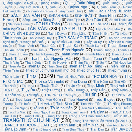
Quang Tuấn Dũng
(9)
Quảng Ngôn Lê Ngữ
(1)
Quang Thám
(1)
Quốc Hùng
(2)
Quố
Quỳnh Nga
(16)
Tuyên
(1)
quy luật dịch
(1)
Quỳnh Lệ
(1)
Quỳnh Trâm
(1)
Raso
Rêu (Cao Hoàng Từ Đoan
Helmandollar
(1)
Raymond Carver
(1)
Raymond Thư
(1)
SÁCH BẠN VĂN
(71)
(13)
Song Ninh
(11)
Sôn
SARAH HALL
(1)
SINH NHẬT
(1)
Hương
(11)
Sông Song
(8)
Sơn Trần
(15)
Sông Lam
(1)
Sơn Tịnh
(2)
Sruthi Thekkia
T.T.Hiếu Thảo
(22)
Tạ Thị Hoa
(14)
Tam quố
(1)
Stephen Crane
(1)
Tạ Nghi Lễ
(1)
TẢN VĂN
(230)
TẠP BÚT
(624)
diễn nghĩa
(4)
TẠ
Tạp chí Văn Mới
(1)
CHÍ VN BÌNH DƯƠNG
(11)
Tashi Dawa
(1)
Tâm Lãng
(1)
Tâm Nhiên
(2)
Tấn Hòa
(1
TẬP SAN ÁO TRẮNG
(39)
Tần Khánh
(4)
Tân Vương Huy
(1)
Tập san Văn họ
nghệ thuật Hương Quê Nhà
(1)
Tây bá hầu Cơ Phát
(1)
Tây Du Ký
(1)
Tây Sơn bi hùn
Thạch Đà
(7)
Thạch Sene
(5
truyện
(2)
Thạch Anh
(2)
Thạch Cầu
(1)
Thạch Lam
(1)
Thanh Bình Nguyên
(27)
Thái An Khánh
(2)
Thái Hoà
(1)
Thành Dũng
(1)
Thanh Hả
Thanh Minh
(4)
(1)
Thanh Huyền
(2)
Thanh Lương
(2)
Thanh Phong
(1)
Thanh Sơn
(1
Thanh Trắc Nguyễn Văn
(42)
Thanh Thảo
(3)
Thanh Tùng
(7)
Thành Văn
(3
Thạnh Văn
(1)
Thanh Xuân
(2)
Thảo Nguyễn
(1)
Thâm Tâm
(1)
Thần Y
(1)
Thi Ngọc La
Thiên Di
(5)
Thiên Thần Áo Trắng
(7)
Thiên Tôn
(10
(1)
Thiên Ân
(1)
Thiên Sơn
(1)
Thiệp chúc mừng năm mới
(4)
Thiệp chúc Tết
(3)
Thiệp mừng
(3
Thiên Trần
(1)
Thơ
(3149)
TH
THƠ MỜI HOẠ
(7)
Thông báo
(1)
Thơ Lê Nhựt Triết
(1)
PHỔ NHẠC
(106)
Thời sự Văn nghệ
(6)
Thu Dung
(3)
Thu Hằng
(1)
Thu Hiền
(1
Thuận Thảo
(8)
Thục Minh
(7)
Thuỳ Anh
(13
Thu Hoài
(1)
Thu Nga
(1)
Thuận Yến
(1)
Thụy Du
(3)
Thuỵ Du
(1)
Thuỳ Dương
(1)
Thùy Dương
(1)
Thủy Điền
(1)
Thuỳ Nhân
(1
Thư tin
(285)
Thư cảm ơn
(1)
Thư ngỏ
(1)
THƯ NGỎ CỦA HQN
(2)
THƯ VIỆN TÁ
Tiểu thuyết
(107)
Tiểu luận
(4)
Tiểu Nguyệt
(5)
GIẢ
(1)
Tiểu Mục Đồng
(1)
Tiê
Tịnh Bình
(19)
Tương
(1)
Tin buồn
(2)
TIN VĂN
(2)
Tịnh Minh Tiến
(2)
Tô Hồng Phươn
Tô Minh Yến
(21)
Tố Mai
(3)
(1)
Tô Kiều Ngân
(1)
Tôn Nữ Hỷ Khương
(2)
Tôn Thất Ú
Trà Bình
(4)
(2)
Tôn Tư Mạc
(1)
Tống Ngọc Hân
(1)
Tống Xuân Tám
(1)
TRABATHA
(1
Trác Phi
(1)
Trang Linh
(1)
Trang Lộc
(1)
Trang Thơ Chào Xuân Mậu Tuất 2018
(1
TRANG THƠ CHỦ NHẬT
(528)
Trang Thơ Đón Xuân Đinh Dậu 2017
(1
TRANG THƠ ĐƯỜNG LUẬT
(17)
Tranh ảnh
(3)
Trầm Mặc
(4)
Trần Anh Dũng
(1
Trần Bảo Định
(4)
Trần Duy Đứ
Trần Băng Khuê
(1)
Trần Biên Thùy
(1)
Trần Dần
(1)