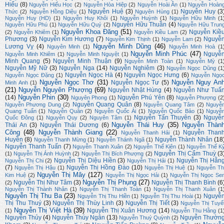
Hiếu
(8)
Nguyễn Hiếu Học
(2)
Nguyễn Hòa Hiệp
(2)
Nguyễn Hoài Ân
(1)
Nguyễn Hoàn
Nguyễn Huệ
(3)
Nguyễn Huy
(3
Thức
(2)
Nguyễn Hồng Diệu
(1)
Nguyên Hùng
(1)
Nguyễn Huy (HD)
(1)
Nguyễn Huy Khôi
(1)
Nguyễn Huỳnh
(1)
Nguyễn Hữu Minh
(1
Nguyễn Hữu Thuần
(4)
Nguyễn Hữu Phú
(1)
Nguyễn Hữu Quý
(2)
Nguyễn Hữu Trun
Nguyễn Khoa Đăng
(51)
Nguyễn Kiề
(2)
Nguyễn Khiêm
(1)
Nguyễn Kiều Lam
(2)
Phương
(3)
Nguyễn Kim Hương
(7)
Nguyễ
Nguyễn Kim Thịnh
(1)
Nguyễn Lam
(2)
Nguyễn Minh Dũng
(46)
Lương Vỵ
(4)
Nguyên Minh
(1)
Nguyễn Minh Hoà
(1
Nguyễn Minh Phúc
(47)
Nguyễ
Nguyễn Minh Khiêm
(1)
Nguyễn Minh Nguyệt
(1)
Minh Quang
(5)
Nguyễn Minh Thuận
(9)
Nguyễn Minh Toàn
(1)
Nguyễn Mỳ
(1
Nguyễn Mỹ Nữ
(3)
Nguyễn Nga
(14)
Nguyễn Nghiêm
(3)
Nguyễn Ngọc Dũng
(1
Nguyễn Ngọc Hà
(4)
Nguyễn Ngọc Hưng
(6)
Nguyễn Ngọc Đặng
(1)
Nguyễn Ngọ
Nguyễn Ngọc Thơ
(31)
Nguyễn Nguy An
Nguyễn Ngọc Tư
(5)
Minh Anh
(1)
(21)
Nguyễn Nguyên Phượng
(69)
Nguyễn Nhật Hùng
(4)
Nguyễn Như Tuấ
Nguyễn Phin
(30)
(14)
Nguyễn Phú Yên
(8)
Nguyên Phong
(1)
Nguyễn Phượng
(2
Nguyễn Quang Quân
(8)
Nguyễn Phương Dung
(2)
Nguyễn Quang Tâm
(2)
Nguyễ
Quang Tuấn
(1)
Nguyễn Quân
(2)
Nguyễn Quốc Ái
(1)
Nguyễn Quốc Bảo
(1)
Nguyễ
Nguyễn Tấn Thuyên
(3)
Nguyễ
Quốc Đông
(1)
Nguyễn Quy
(2)
Nguyên Tâm
(1)
Nguyễn Thái Huy
(35)
Nguyễn Thàn
Thái An
(3)
Nguyễn Thái Dương
(6)
Công
(48)
Nguyễn Thành Giang
(22)
Nguyễn Than
Nguyễn Thanh Hải
(1)
Huyền
(8)
Nguyễn Thành Nhân
(18
Nguyễn Thanh Mừng
(1)
Nguyễn Thánh Ngã
(1)
Nguyễn Thanh Tuấn
(7)
Nguyễn Thanh Xuân
(2)
Nguyễn Thế Kiên
(1)
Nguyễn Thế K
Nguyễn Thị Cẩm Thuỳ
(3
(1)
Nguyễn Thị Ánh Huỳnh
(2)
Nguyễn Thị Bích Phượng
(2)
Nguyễn Thị Diệu Hiền
(3)
Nguyễn Thị Hằn
Nguyễn Thị Chi
(2)
Nguyễn Thị Hải
(1)
(7)
Nguyễn Thị Hồng Đào
(10)
Nguyễn Thị Hậu
(1)
Nguyễn Thị Huệ
(1)
Nguyễn Th
Nguyễn Thị Mây
(127)
Kim Huệ
(2)
Nguyễn Thị Ngọc Hải
(1)
Nguyễn Thị Ngọc Se
Nguyễn Thị Phụng
(27)
Nguyễn Thị Như Tâm
(3)
Nguyễn Thị Thanh Bình
(6
(2)
Nguyễn Thị Thành Nhân
(1)
Nguyễn Thị Thanh Toàn
(1)
Nguyễn Thị Thanh Xuân
(1
Nguyễn Thị Thu Ba
(23)
Nguyễ
Nguyễn Thị Thu Hiền
(1)
Nguyễn Thị Thu Hoài
(1)
Thị Thu Thuý
(3)
Nguyễn Thị Thùy Linh
(3)
Nguyễn Thị Tiết
(3)
Nguyễn Thị Tuyế
Nguyễn Thị Việt Hà
(39)
Nguyễn Thị Xuân Hương
(14)
(1)
Nguyễn Thu Hằng
(1
Nguyễn Thủy
(4)
Nguyễn Thúy Ngân
(13)
Nguyễn Thườn
Nguyễn Thuý Quỳnh
(2)