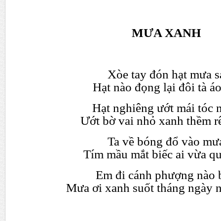
M
Ư
A XANH
Xòe tay đón h
ạ
t m
ư
a s
H
ạ
t nào đ
ọ
ng l
ạ
i đôi tà á
H
ạ
t nghiêng
ướ
t mái tóc 
Ướ
t b
ờ
vai nh
ỏ
xanh th
ề
m r
Ta v
ề
bóng đ
ổ
vào m
ư
Tím m
ầ
u m
ắ
t bi
ế
c ai v
ừ
a q
Em đi cánh ph
ượ
ng nào 
M
ư
a
ơ
i xanh su
ố
t tháng ngày 