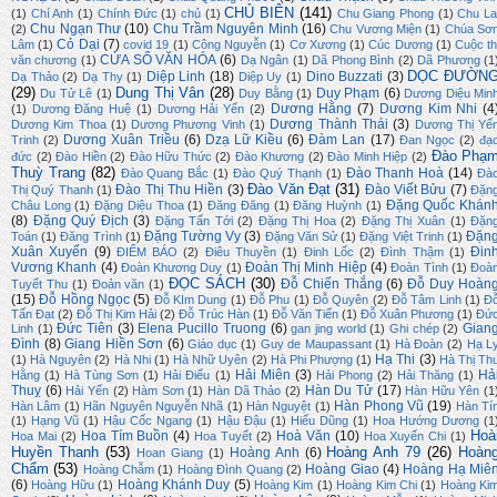
CHỦ BIÊN
(141)
(1)
Chí Anh
(1)
Chính Đức
(1)
chủ
(1)
Chu Giang Phong
(1)
Chu La
Chu Ngạn Thư
(10)
Chu Trầm Nguyên Minh
(16)
(2)
Chu Vương Miện
(1)
Chúa Sơ
Cỏ Dại
(7)
Lâm
(1)
covid 19
(1)
Công Nguyễn
(1)
Cơ Xương
(1)
Cúc Dương
(1)
Cuộc th
CỬA SỔ VĂN HÓA
(6)
văn chương
(1)
Dạ Ngân
(1)
Dã Phong Bình
(2)
Dã Phương
(1
DỌC ĐƯỜN
Diệp Linh
(18)
Dino Buzzati
(3)
Dạ Thảo
(2)
Dạ Thy
(1)
Diệp Uy
(1)
(29)
Dung Thị Vân
(28)
Duy Phạm
(6)
Du Tử Lê
(1)
Duy Bằng
(1)
Dương Diệu Min
Dương Hằng
(7)
Dương Kim Nhi
(4
(1)
Dương Đăng Huệ
(1)
Dương Hải Yến
(2)
Dương Thành Thái
(3)
Dương Kim Thoa
(1)
Dương Phương Vinh
(1)
Dương Thị Yế
Dương Xuân Triều
(6)
Dzạ Lữ Kiều
(6)
Đàm Lan
(17)
Trinh
(2)
Đan Ngọc
(2)
đạ
Đào Phạ
đức
(2)
Đào Hiền
(2)
Đào Hữu Thức
(2)
Đào Khương
(2)
Đào Minh Hiệp
(2)
Thuỳ Trang
(82)
Đào Thanh Hoà
(14)
Đào Quang Bắc
(1)
Đào Quý Thạnh
(1)
Đà
Đào Văn Đạt
(31)
Đào Thị Thu Hiền
(3)
Đào Viết Bửu
(7)
Thị Quý Thanh
(1)
Đặn
Đặng Quốc Khán
Châu Long
(1)
Đặng Diệu Thoa
(1)
Đăng Đăng
(1)
Đăng Huỳnh
(1)
(8)
Đặng Quý Địch
(3)
Đặng Tấn Tới
(2)
Đặng Thị Hoa
(2)
Đặng Thị Xuân
(1)
Đặn
Đặng Tường Vy
(3)
Đặn
Toán
(1)
Đăng Trình
(1)
Đặng Văn Sử
(1)
Đặng Việt Trinh
(1)
Xuân Xuyến
(9)
Đin
ĐIỂM BÁO
(2)
Điêu Thuyền
(1)
Đinh Lốc
(2)
Đình Thậm
(1)
Vương Khanh
(4)
Đoàn Thị Minh Hiệp
(4)
Đoàn Khương Duy
(1)
Đoàn Tình
(1)
Đoà
ĐỌC SÁCH
(30)
Đỗ Chiến Thắng
(6)
Đỗ Duy Hoàn
Tuyết Thu
(1)
Đoản văn
(1)
(15)
Đỗ Hồng Ngọc
(5)
Đỗ KIm Dung
(1)
Đỗ Phu
(1)
Đỗ Quyên
(2)
Đỗ Tâm Linh
(1)
Đ
Tấn Đạt
(2)
Đỗ Thị Kim Hải
(2)
Đỗ Trúc Hàn
(1)
Đỗ Văn Tiến
(1)
Đỗ Xuân Phương
(1)
Đứ
Đức Tiên
(3)
Elena Pucillo Truong
(6)
Gian
Linh
(1)
gan jing world
(1)
Ghi chép
(2)
Đình
(8)
Giang Hiền Sơn
(6)
Giáo dục
(1)
Guy de Maupassant
(1)
Hà Đoàn
(2)
Hạ L
Hạ Thi
(3)
(1)
Hà Nguyên
(2)
Hà Nhi
(1)
Hà Nhữ Uyên
(2)
Hà Phi Phượng
(1)
Hà Thị Th
Hải Miên
(3)
Hả
Hằng
(1)
Hà Tùng Sơn
(1)
Hải Điểu
(1)
Hải Phong
(2)
Hải Thăng
(1)
Thuỵ
(6)
Hàn Du Tử
(17)
Hải Yến
(2)
Hàm Sơn
(1)
Hàn Dã Thảo
(2)
Hàn Hữu Yên
(1
Hàn Phong Vũ
(19)
Hàn Lâm
(1)
Hãn Nguyên Nguyễn Nhã
(1)
Hàn Nguyệt
(1)
Hàn Tí
(1)
Hạng Vũ
(1)
Hậu Cốc Ngang
(1)
Hậu Đậu
(1)
Hiếu Dũng
(1)
Hoa Hướng Dương
(1
Hoà
Hoa Tím Buồn
(4)
Hoà Văn
(10)
Hoa Mai
(2)
Hoa Tuyết
(2)
Hoa Xuyến Chi
(1)
Huyền Thanh
(53)
Hoàng Anh 79
(26)
Hoàn
Hoàng Anh
(6)
Hoan Giang
(1)
Chẩm
(53)
Hoàng Giao
(4)
Hoàng Hạ Miê
Hoàng Chẫm
(1)
Hoàng Đình Quang
(2)
(6)
Hoàng Khánh Duy
(5)
Hoàng Hữu
(1)
Hoàng Kim
(1)
Hoàng Kim Chi
(1)
Hoàng Ki