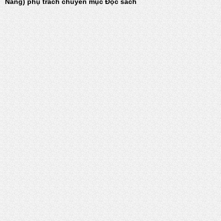
Nẵng) phụ trách chuyên mục Đọc sách