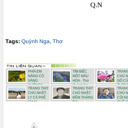
Q.N
Tags:
Quỳnh Nga
,
Thơ
PHÍA EM
TÍM BIẾC
TRAN
NẮNG CÓ
MỘT MÀU
CHỦ N
VÀNG
HOA - Thơ
GÕ C
KHÔNG? -
Quỳnh Ng...
THÁNG 
TRANG THƠ
TRANG THƠ
TRAN
Thơ Q...
CHỦ NHẬT:
CHỦ NHẬT:
CHỦ N
LY CÀ PHÊ
ĐÊM THÁNG
CỘI 
EM M...
TƯ - ...
QUÊ C.