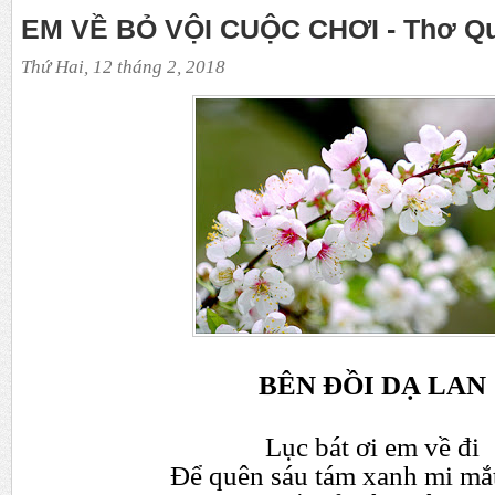
EM VỀ BỎ VỘI CUỘC CHƠI - Thơ Q
Thứ Hai, 12 tháng 2, 2018
BÊN Đ
Ồ
I D
Ạ
LAN
L
ụ
c bát
ơ
i em v
ề
đi
Đ
ể
quên sáu tám xanh mi m
ắ