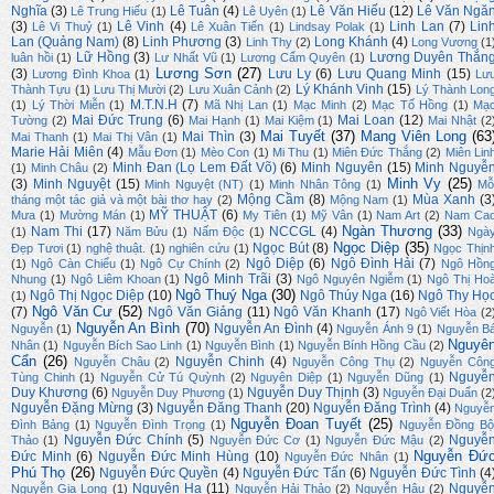
Nghĩa
(3)
Lê Tuân
(4)
Lê Văn Hiếu
(12)
Lê Văn Ngă
Lê Trung Hiếu
(1)
Lê Uyên
(1)
(3)
Lê Vinh
(4)
Linh Lan
(7)
Lin
Lê Vi Thuỷ
(1)
Lê Xuân Tiến
(1)
Lindsay Polak
(1)
Lan (Quảng Nam)
(8)
Linh Phương
(3)
Long Khánh
(4)
Linh Thy
(2)
Long Vương
(1
Lữ Hồng
(3)
Lương Duyên Thắn
luân hồi
(1)
Lư Nhất Vũ
(1)
Lương Cẩm Quyên
(1)
Lương Sơn
(27)
(3)
Lưu Ly
(6)
Lưu Quang Minh
(15)
Lương Đình Khoa
(1)
Lư
Lý Khánh Vinh
(15)
Thành Tựu
(1)
Lưu Thị Mười
(2)
Lưu Xuân Cảnh
(2)
Lý Thành Lon
M.T.N.H
(7)
(1)
Lý Thời Miễn
(1)
Mã Nhị Lan
(1)
Mạc Minh
(2)
Mạc Tố Hồng
(1)
Mạ
Mai Đức Trung
(6)
Mai Loan
(12)
Tường
(2)
Mai Hạnh
(1)
Mai Kiệm
(1)
Mai Nhật
(2
Mai Tuyết
(37)
Mang Viên Long
(63
Mai Thìn
(3)
Mai Thanh
(1)
Mai Thị Vân
(1)
Marie Hải Miên
(4)
Mẫu Đơn
(1)
Mèo Con
(1)
Mi Thu
(1)
Miên Đức Thắng
(2)
Miên Lin
Minh Đan (Lọ Lem Đất Võ)
(6)
Minh Nguyên
(15)
Minh Nguyễ
(1)
Minh Châu
(2)
Minh Vy
(25)
(3)
Minh Nguyệt
(15)
Minh Nguyệt (NT)
(1)
Minh Nhân Tông
(1)
Mỗ
Mộng Cầm
(8)
Mùa Xanh
(3
tháng một tác giả và một bài thơ hay
(2)
Mộng Nam
(1)
MỸ THUẬT
(6)
Mưa
(1)
Mường Mán
(1)
My Tiên
(1)
Mỹ Vân
(1)
Nam Art
(2)
Nam Ca
Ngàn Thương
(33)
Nam Thi
(17)
NCCGL
(4)
(1)
Năm Bửu
(1)
Nấm Độc
(1)
Ngà
Ngọc Diệp
(35)
Ngọc Bút
(8)
Đẹp Tươi
(1)
nghệ thuật.
(1)
nghiên cứu
(1)
Ngọc Thịn
Ngô Diệp
(6)
Ngô Đình Hải
(7)
(1)
Ngô Càn Chiểu
(1)
Ngô Cự Chính
(2)
Ngô Hồn
Ngô Minh Trãi
(3)
Nhung
(1)
Ngô Liêm Khoan
(1)
Ngô Nguyên Ngiễm
(1)
Ngô Thị Ho
Ngô Thuý Nga
(30)
Ngô Thị Ngọc Diệp
(10)
Ngô Thúy Nga
(16)
Ngô Thy Họ
(1)
Ngô Văn Cư
(52)
(7)
Ngô Văn Giảng
(11)
Ngô Văn Khanh
(17)
Ngô Viết Hòa
(2
Nguyễn An Bình
(70)
Nguyễn An Đình
(4)
Nguyễn
(1)
Nguyễn Ánh 9
(1)
Nguyễn B
Nguyê
Nhân
(1)
Nguyễn Bích Sao Linh
(1)
Nguyễn Bình
(1)
Nguyễn Bính Hồng Cầu
(2)
Cẩn
(26)
Nguyễn Chinh
(4)
Nguyễn Châu
(2)
Nguyễn Công Thụ
(2)
Nguyễn Côn
Nguyễ
Tùng Chinh
(1)
Nguyễn Cử Tú Quỳnh
(2)
Nguyên Diệp
(1)
Nguyễn Dũng
(1)
Duy Khương
(6)
Nguyễn Duy Thịnh
(3)
Nguyễn Duy Phương
(1)
Nguyễn Đại Duẩn
(2
Nguyễn Đặng Mừng
(3)
Nguyễn Đăng Thanh
(20)
Nguyễn Đăng Trình
(4)
Nguyễ
Nguyễn Đoan Tuyết
(25)
Đình Bảng
(1)
Nguyễn Đình Trọng
(1)
Nguyễn Đồng Bộ
Nguyễn Đức Chính
(5)
Nguyễ
Thảo
(1)
Nguyễn Đức Cơ
(1)
Nguyễn Đức Mậu
(2)
Nguyễn Đứ
Đức Minh
(6)
Nguyễn Đức Minh Hùng
(10)
Nguyễn Đức Nhân
(1)
Phú Thọ
(26)
Nguyễn Đức Quyền
(4)
Nguyễn Đức Tấn
(6)
Nguyễn Đức Tình
(4
Nguyên Hạ
(11)
Nguyễ
Nguyễn Gia Long
(1)
Nguyễn Hải Thảo
(2)
Nguyễn Hậu
(2)