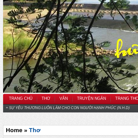
TRANG CHỦ
THƠ
VĂN
TRUYỆN NGẮN
TRANG TH
+ SỰ YÊU THƯƠNG LUÔN LÀM CHO CON NGƯỜI HẠNH PHÚC (N.H.D)
Home »
Thơ