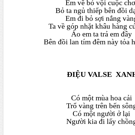
Em v
ề
b
ỏ
v
ộ
i cu
ộ
c ch
B
ỏ
ta ng
ủ
thi
ế
p bên đ
ồ
i d
Em đi b
ỏ
s
ợ
i n
ắ
ng vàn
Ta v
ề
góp nh
ặ
t khâu hàng c
Áo em ta tr
ả
em đây
Bên đ
ồ
i lan tím đêm này t
ỏ
a 
ĐI
Ệ
U VALS
E
XAN
Có m
ộ
t mùa hoa c
ả
i
Tr
ổ
vàng trên b
ế
n sôn
Có m
ộ
t ng
ườ
i
ở
l
ạ
i
Ng
ườ
i kia đi l
ấ
y ch
ồ
n