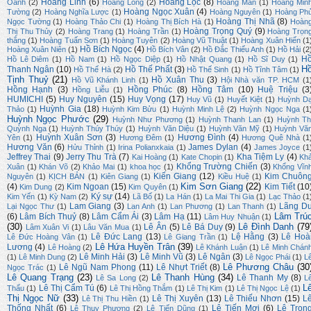
Hoàng Linh
(6)
Hoàng Lộc
(8)
Oanh
(2)
Hoàng Long
(2)
Hoàng Mẫn
(1)
Hoàng Min
Hoàng Ngọc Xuân
(4)
Tường
(2)
Hoàng Nghĩa Lược
(1)
Hoàng Nguyên
(1)
Hoàng Ph
Hoàng Thị Nhã
(8)
Ngọc Tường
(1)
Hoàng Thảo Chi
(1)
Hoàng Thị Bích Hà
(1)
Hoàn
Hoàng Trọng Quý
(9)
Thị Thu Thủy
(2)
Hoàng Trang
(1)
Hoàng Trần
(1)
Hoàng Trọn
thắng
(1)
Hoàng Tuấn Sơn
(1)
Hoàng Tuyên
(2)
Hoàng Vũ Thuật
(1)
Hoàng Xuân Hiến
(1
Hồ Bích Ngọc
(4)
Hoàng Xuân Niên
(1)
Hồ Bích Vân
(2)
Hồ Đắc Thiếu Anh
(1)
Hồ Hải
(2
H
Hồ Lê Diêm
(1)
Hồ Nam
(1)
Hồ Ngọc Diệp
(1)
Hồ Nhật Quang
(1)
Hồ Sĩ Duy
(1)
H
Thanh Ngân
(10)
Hồ Thế Phất
(3)
Hồ Thế Hà
(2)
Hồ Thế Sinh
(1)
Hồ Tĩnh Tâm
(1)
Tịnh Thuỷ
(21)
Hồ Xuân Thu
(3)
Hồ Vũ Khánh Linh
(1)
Hội Nhà văn TP. HCM
(1
Hồng Hạnh
(3)
Hồng Phúc
(8)
Hồng Tâm
(10)
Huệ Triệu
(3
Hồng Liễu
(1)
HUMICHI
(5)
Huy Nguyên
(15)
Huy Vọng
(17)
Huy Vũ
(1)
Huyết Kiệt
(1)
Huỳnh D
Huỳnh Gia
(18)
Thảo
(1)
Huỳnh Kim Bửu
(1)
Huỳnh Minh Lệ
(2)
Huỳnh Ngọc Nga
(1
Huỳnh Ngọc Phước
(29)
Huỳnh Như Phương
(1)
Huỳnh Thanh Lan
(1)
Huỳnh Th
Quỳnh Nga
(1)
Huỳnh Thúy Thúy
(1)
Huỳnh Văn Diệu
(1)
Huỳnh Văn Mỹ
(1)
Huỳnh Vă
Huỳnh Xuân Sơn
(3)
Hương Đình
(4)
Yên
(1)
Hương Đêm
(1)
Hương Quê Nhà
(1
Hương Văn
(6)
James Dylan
(4)
Hửu Thỉnh
(1)
Irina Polianxkaia
(1)
James Joyce
(1
Jeffrey Thai
(9)
Jerry Thu Trà
(7)
Kha Tiệm Ly
(4)
Kai Hoàng
(1)
Kate Chopin
(1)
Kh
Khổng Trường Chiến
(3)
Xuân
(1)
Khán Võ
(2)
Khảo Mai
(1)
khoa học
(1)
Khổng Vĩn
Kiến Giang
(12)
Kim Chuôn
Nguyên
(1)
KỊCH BẢN
(1)
Kiên Giang
(1)
Kiều Huệ
(1)
Kim Sơn Giang
(22)
(4)
Kim Ngoan
(15)
Kim Tiết
(10
Kim Dung
(2)
Kim Quyên
(1)
Ký sự
(14)
Kim Yến
(1)
Kỳ Nam
(2)
Lã Bố
(1)
La Hán
(1)
La Mai Thi Gia
(1)
Lạc Thảo
(1
Lam Giang
(3)
Lãng D
Lại Ngọc Thư
(1)
Lan Anh
(1)
Lan Phương
(1)
Lan Thanh
(1)
Lâm Trú
(6)
Lâm Bích Thuỷ
(8)
Lâm Cẩm Ái
(3)
Lâm Hạ
(11)
Lâm Huy Nhuận
(1)
(30)
Lê Đình Danh
(79
Lê Ân
(5)
Lê Bá Duy
(9)
Lâm Xuân Vi
(1)
Lâu Văn Mua
(1)
Lê Đức Lang
(13)
Lệ Hằng
(3)
Lê Hoà
Lê Đức Hoàng Vân
(1)
Lê Giang Trần
(1)
Lê Hứa Huyền Trân
(39)
Lương
(4)
Lê Hoàng
(2)
Lê Khánh Luận
(1)
Lê Minh Chán
Lê Minh Hải
(3)
Lê Minh Vũ
(3)
Lê Ngân
(3)
(1)
Lê Minh Dung
(2)
Lê Ngọc Phái
(1)
L
Lê Phương Châu
(30
Lê Ngũ Nam Phong
(11)
Lê Nhựt Triết
(8)
Ngọc Trác
(1)
Lê Quang Trạng
(23)
Lê Thanh Hùng
(34)
Lê Thanh My
(8)
Lê Sa Long
(2)
L
L
Lê Thị Cẩm Tú
(6)
Thấu
(1)
Lê Thị Hồng Thắm
(1)
Lê Thị Kim
(1)
Lê Thị Ngọc Lệ
(1)
Thị Ngọc Nữ
(33)
Lê Thị Xuyên
(13)
Lê Thiếu Nhơn
(15)
L
Lê Thị Thu Hiền
(1)
Thống Nhất
(6)
Lê Tiến Mợi
(6)
Lê Trọn
Lê Thụy Phương
(2)
Lê Tiến Dũng
(1)