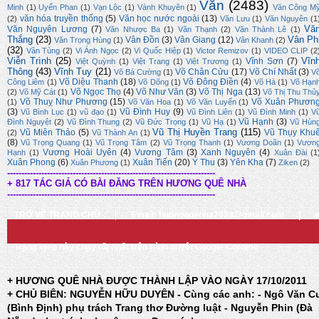
Văn
(2483)
Minh
(1)
Uyển Phan
(1)
Vạn Lộc
(1)
Vành Khuyên
(1)
Văn Công M
văn hóa truyền thống
(5)
Văn học nước ngoài
(13)
(2)
Văn Lưu
(1)
Văn Nguyên
(1
Vă
Văn Nguyên Lương
(7)
Văn Nhược Ba
(1)
Văn Thạnh
(2)
Văn Thành Lê
(1)
Thắng
(23)
Vân Ph
Vân Đồn
(3)
Vân Giang
(12)
Văn Trọng Hùng
(1)
Vân Khanh
(2)
(32)
Vân Tùng
(2)
Vi Ánh Ngọc
(2)
Vi Quốc Hiệp
(1)
Victor Remizov
(1)
VIDEO CLIP
(2
Viễn Trình
(25)
Vĩn
Vĩnh Sơn
(7)
Việt Quỳnh
(1)
Việt Trang
(1)
Việt Trương
(1)
Thông
(43)
Vĩnh Tuy
(21)
Võ Chân Cửu
(17)
Võ Chí Nhất
(3)
Võ Bá Cường
(1)
V
Võ Diệu Thanh
(18)
Võ Đông Điền
(4)
Công Liêm
(1)
Võ Dõng
(1)
Võ Hà
(1)
Võ Hạn
Võ Ngọc Thọ
(4)
Võ Như Văn
(3)
Võ Thị Nga
(13)
(2)
Võ Mỹ Cát
(1)
Võ Thị Thu Thủ
Võ Thuỵ Như Phương
(15)
Võ Xuân Phươn
(1)
Võ Văn Hoa
(1)
Võ Văn Luyến
(1)
(3)
Vũ Đình Huy
(9)
Vũ Bình Lục
(1)
vũ đạo
(1)
Vũ Đình Liên
(1)
Vũ Đình Minh
(1)
V
Vũ Hạnh
(3)
Đình Nguyệt
(2)
Vũ Đình Thung
(2)
Vũ Đức Trọng
(1)
Vũ Hạ
(1)
Vũ Hùn
Vũ Thị Huyền Trang
(115)
Vũ Miên Thảo
(5)
Vũ Thụy Khu
(2)
Vũ Thành An
(1)
(8)
Vũ Trọng Quang
(1)
Vũ Trọng Tâm
(2)
Vũ Trọng Thanh
(1)
Vương Doãn
(1)
Vươn
Vương Hoài Uyên
(4)
Vương Tâm
(3)
Xanh Nguyên
(4)
Hạnh
(1)
Xuân Đài
(1
Xuân Phong
(6)
Xuân Tiến
(20)
Ý Thu
(3)
Yên Kha
(7)
Xuân Phương
(1)
Ziken
(2)
-------------------------------------------------------------------------
+ 817 TÁC GIẢ CÓ BÀI ĐĂNG TRÊN HƯƠNG QUÊ NHÀ
-------------------------------------------------------------------------
TRỞ VỀ TRANG CHỦ
|
Email: huongquenha2023@gmail.com
|
Trang Web này chạy tốt nhất trên trình duyệt Google Chrome
+ HƯƠNG QUÊ NHÀ ĐƯỢC THÀNH LẬP VÀO NGÀY 17/10/2011
+ CHỦ BIÊN: NGUYỄN HỮU DUYÊN - Cùng các anh: - Ngô Văn C
(Bình Định) phụ trách Trang thơ Đường luật - Nguyễn Phin (Đà