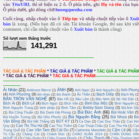
vào
Tên/URL
thì sẽ hiện ra 2 ô. Ô phía trên, ghi
Họ và tên
của bạn
Ô phía dưới, ghi dòng chữ:
huongquenha.com
Cuối cùng, nhấp chuột vào ô
Tiếp tục
và nhấp chuột tiếp vào ô
Xuấ
bản
là xong.
(Nếu bạn đã có sẵn Tài khoản Google, thì sau khi viế
comment, chỉ cần nhấp chuột vào ô
Xuất bản
là thành công
)
Số lượt xem tháng trước
141,291
-------------------------------------------------------------------------
TÁC GIẢ & TÁC PHẨM
*
TÁC GIẢ & TÁC PHẨM
*
TÁC GIẢ & TÁC PHẨ
*
TÁC GIẢ & TÁC PHẨM
*
TÁC GIẢ & TÁC PHẨM
-----------------------------------
-------------------------------------------------------------------------------------------------------------
--------------
Ái Nhân
(21)
ẢNH
(58)
Anh Phon
Ambrose Bierce
(1)
Anh Ngọc
(1)
Anh Nguyên
(1)
(4)
Anh Phương
(9)
Bạch Diệp
(5)
âm nhạc
(2)
âm thanh
(1)
Ân Thiên
(1)
Bách Mỵ
(2
BÀN TRÒN VĂN NGHỆ
(87)
Bảo Hồ
(1)
Bảo Lâm
(1)
Bảo Ninh
(2)
Bé Hải Dân
(1
Bích Ái
(3)
Bích Lê
(4)
Bình Địa Mộc
(3)
Bích Ngọc
(1)
Bích Vân
(2)
Bình Nguyên
(1
Bobby Nam Giang
(3)
Bình Nguyên Trang
(2)
binh pháp
(1)
Bình Tâm
(1)
Bùi Anh Sắ
Bùi Đức Ánh
(66)
Bùi Hoài Vân
(5
(1)
Bùi Công Thuấn
(1)
Bùi Danh Hải Phong
(1)
Bùi Nguyên Bằng
(25)
Bùi Nhựa
(4)
Bù
Bùi Huyền Tương
(2)
Bùi Hữu Phước
(1)
Văn Bồng
(5)
BÚT KÝ
(17)
Bùi Việt Thắng
(2)
Ca Dao
(2)
Cao Duy Thảo
(1)
Cao Ki
Cao Thị Thu Hà
(3)
Quy
(1)
Cao Thọ Thêm
(2)
Cao Thoại Châu
(1)
Cao Thu Hà
(1)
Ca
Cao Văn Tam
(5)
Cát Du
(7)
Cẩm Lệ
(4)
Trọng Quế
(1)
Catherine Mansfield
(1)
Cẩ
Tú Cầu
(1)
Chàng Cát
(1)
Chánh Đức
(1)
CHÀO XUÂN 2014
(1)
CHÂN DUNG VĂ
Châu Thạch
(9)
NGHỆ SĨ
(2)
Châu Đoàn
(1)
Châu Quang Phước
(1)
Châu Thường Vin