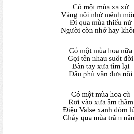
Có m
ộ
t mùa xa x
ứ
Vàng n
ỗ
i nh
ớ
mênh mô
Đi qua mùa thi
ế
u n
ữ
Ng
ườ
i còn nh
ớ
hay khô
Có m
ộ
t mùa hoa n
ữ
a
G
ọ
i tên nhau su
ố
t đ
ờ
i
Bàn tay x
ư
a tìm l
ạ
i
D
ấ
u phù vân đ
ư
a nôi
Có m
ộ
t mùa hoa cũ
R
ơ
i vào x
ư
a âm th
ầ
m
Đi
ệ
u Vals
e
xanh đóm l
Cháy qua mùa trăm nă