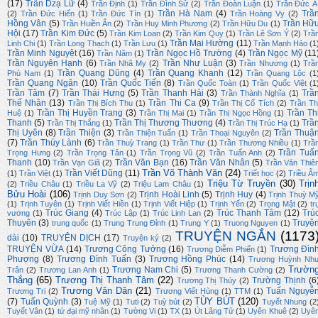
(17)
Trần Dzạ Lữ
(4)
Trần Định
(1)
Trần Đình Sử
(2)
Trần Đoàn Luận
(1)
Trần Đức Á
Trần Hà Nam
(4)
Trầ
(2)
Trần Đức Hiển
(1)
Trần Đức Tín
(1)
Trần Hoàng Vy
(2)
Hồng Vân
(5)
Trần Hữ
Trần Huiền Ân
(2)
Trần Huy Minh Phương
(2)
Trần Hữu Du
(1)
Hội
(17)
Trần Kim Đức
(5)
Trần Kim Loan
(2)
Trần Kim Quy
(1)
Trần Lê Sơn Ý
(2)
Trầ
Trần Mai Hường
(11)
Linh Chi
(1)
Trần Long Thạch
(1)
Trần Lưu
(1)
Trần Mạnh Hảo
(1
Trần Minh Nguyệt
(16)
Trần Ngọc Hồ Trường
(4)
Trần Ngọc Mỹ
(11
Trần Năm
(1)
Trần Nguyên Hạnh
(6)
Trần Như Luận
(3)
Trần Nhã My
(2)
Trần Nhương
(1)
Trầ
Trần Quang Dũng
(4)
Trần Quang Khanh
(12)
Phù Nam
(1)
Trần Quang Lộc
(1
Trần Quang Ngân
(10)
Trần Quốc Tiến
(8)
Trần Quốc Toàn
(1)
Trần Quốc Việt
(1
Trần Tâm
(7)
Trần Thái Hưng
(5)
Trần Thanh Hải
(3)
Trầ
Trần Thành Nghĩa
(1)
Thế Nhân
(13)
Trần Thi Ca
(9)
Trần Thị Bích Thu
(1)
Trần Thị Cổ Tích
(2)
Trần Th
Trần Thị Huyền Trang
(3)
Trần Th
Huệ
(1)
Trần Thị Mai
(1)
Trần Thị Ngọc Hồng
(1)
Thanh
(5)
Trần Thị Thương Thương
(4)
Trầ
Trần Thị Thắng
(1)
Trần Thị Trúc Hạ
(1)
Thị Uyên
(8)
Trần Thiện
(3)
Trần Thuậ
Trần Thiện Tuấn
(1)
Trần Thoại Nguyên
(2)
(7)
Trần Thúy Lành
(6)
Trần Thuỳ Trang
(1)
Trần Thư
(1)
Trần Thương Nhiều
(1)
Trầ
Trần Tuấ
Trọng Hưng
(2)
Trần Trọng Tân
(1)
Trần Trọng Vũ
(2)
Trần Tuấn Anh
(2)
Thanh
(10)
Trần Văn Bạn
(16)
Trần Văn Nhân
(5)
Trần Vạn Giã
(2)
Trần Văn Thiê
Trần Võ Thành Văn
(24)
Trần Viết Dũng
(11)
(1)
Trần Việt
(1)
Triết học
(2)
Triều Â
Triệu Từ Truyền
(30)
Trịn
(2)
Triều Châu
(1)
Triều La Vỹ
(2)
Triệu Lam Châu
(1)
Bửu Hoài
(106)
Trịnh Hoài Linh
(5)
Trịnh Huy
(4)
Trịnh Duy Sơn
(2)
Trịnh Thuỳ M
(1)
Trịnh Tuyên
(1)
Trịnh Viết Hiền
(1)
Trịnh Viết Hiệp
(1)
Trịnh Yến
(2)
Trọng Mật
(2)
tr
Trúc Giang
(4)
Trúc Thanh Tâm
(12)
Trú
vương
(1)
Trúc Lập
(1)
Trúc Linh Lan
(2)
Thuyên
(3)
Truyệ
trung quốc
(1)
Trung Trung Đỉnh
(1)
Trung Y
(1)
Truong Nguyen
(1)
TRUYỆN NGẮN
(1173
dài
(10)
TRUYỆN DỊCH
(17)
Truyện ký
(2)
TRUYỆN VỪA
(14)
Trương Công Tưởng
(16)
Trương Đìn
Trương Diễm Phiến
(1)
Phượng
(8)
Trương Đình Tuấn
(3)
Trương Hồng Phúc
(14)
Trương Huỳnh Nh
Trườn
Trương Nam Chi
(5)
Trân
(2)
Trương Lan Anh
(1)
Trương Thanh Cường
(2)
Thắng
(65)
Trương Thị Thanh Tâm
(22)
Trường Thịnh
(6
Trương Thị Thúy
(2)
Trương Văn Dân
(21)
Tuấn Nguyễ
Trương Tri
(2)
Trương Viết Hùng
(1)
TTM
(1)
TÙY BÚT
(120)
(7)
Tuấn Quỳnh
(3)
Tuệ Mỹ
(1)
Tuti
(2)
Tuỳ bút
(2)
Tuyết Nhung
(2
Tuyết Vân
(1)
tứ đại mỹ nhân
(1)
Tường Vi
(1)
TX
(1)
Út Lãng Tử
(1)
Uyên Khuê
(2)
Uyê