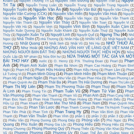
Nguyễ
Kham
(3)
Nguyễn Tiến Đường
(8)
Nguyễn Thượng Trí
(2)
Nguyễn Trần
(1)
Trí Tài
(40)
Nguyễn Trọng Luân
(2)
Nguyễn Trung
(1)
Nguyễn Trung Nguyên
(1
Nguyễn Văn Ân
(68)
Nguyễn Tuyển
(4)
Nguyễn Văn Bút
(6)
Nguyễn Văn Công
(2
Nguyễn Văn Cường (CCK)
(4)
Nguyễn Văn Hiến
(5)
Nguyễn Văn Hoà
(5)
Nguyễ
Nguyễn Văn Học
(55)
Văn Hòa
(2)
Nguyễn Văn Ngọc
(1)
Nguyễn Văn Thanh
(1
Nguyễn Văn Thảo
(17)
Nguyễn Văn Thành
(1)
Nguyễn Văn Toan
(1)
Nguyên Vi
(1
Nguyễn Vĩnh Bình
(3)
Nguyễn Xuân Cảm
(3
Nguyễn Việt Hà
(2)
Nguyễn Vinh
(1)
Nguyễn Xuân Dương
(1)
Nguyễn Xuân Khánh
(1)
Nguyễn Xuân Thuỷ
(1)
Nguyễn Xuâ
Ngưng Thu
(44)
Nguyễn Xuân Tư
(3)
Nguyệt Linh
(5)
Thủy
(1)
Nguyệt Quế
(1)
Nh
Nhã Thiên
(7)
Ngọc
(1)
nhà Thương
(1)
Nhân Hậu
(2)
NHÂN VẬT
(1)
Nhật Nguyệt Xuâ
NHỚ THUỞ Ấ
Nhật Quang
(17)
Hương
(1)
Nhất Sinh
(1)
Nhật Vũ
(1)
Nhi Hạ
(1)
THƠ
(37)
Như Hoài
(4)
NHỮNG ÁNG VĂN HAY VỀ LÀNG QUÊ VIỆT NAM
(7
NHỮNG NGƯỜI BẠN ĐÂT THỦ
(6)
NHỮNG NGƯỜI THỰC HIỆN HQN
(5)
Nôn
NỬA THÁNG MỘT TÁC GIẢ VÀ MỘ
Quốc Lập
(2)
NP phan
(1)
Nửa Đời hư
(1)
BÀI THƠ HAY
(38)
Phạ
nước
(1)
O. Henry
(1)
P.N. Thường Đoan
(1)
Pearl
(1)
Ánh
(34)
Phạm Anh Xuân
(3)
Phạm Bá Nhơn
(2)
Phạm Cao Hoàng
(1)
Phạm Đìn
Phạm Hữu Hoàng
(20)
Nghi
(1)
Phạm Hổ
(1)
Phạm Kiều Hưng
(1)
Phạm Lâm
(1)
Phạ
Phạm Minh Dũng
(14)
Phạm Minh Hiền
(9)
Phạm Minh Thuận
(10
Lê Tường Vi
(1)
Phạm Ngân
(3)
Phạm Mỹ
(1)
Phạm Như Vân
(1)
Phạm Phan Hòa
(1)
Phạm Phương La
Phạm Thái Ba
(4)
Phạm Thị Hải Dương
(9)
(1)
Phạm Quỳnh An
(1)
Phạm Thị Liên
(1
Phạm Thị Mỹ Liên
(30)
Phạm Thị Phương Thảo
(3)
Phạm Thuý
(6)
Phạm Trầ
Phạm Tuấn Vũ
(29)
Phạm Tử Văn
(21)
Ái Linh
(4)
Phạ
Phạm Trung Tín
(2)
Văn Phương
(16)
Phan Anh
(12)
Phạm Văn Thạnh
(1)
Phạm Vũ
(1)
Phan Cung Việt
(1
Phan Đức Nam
(1)
Phan Hoài Thương
(1)
Phan Hoàng
(2)
Phan Huỳnh Điểu
(1)
Pha
Phan Mai Thư Nhã
(6)
Phan Nam
(20)
Hữu Lý
(1)
Phan Khanh
(2)
Phan Quỳnh Nh
Phan Tấn Lược
(6)
(1)
Phan Sửu
(1)
Phan Thanh Cương
(2)
Phan Thị Huỳnh Trang
(2
Phan Trang Hy
(25)
Phan Tiên Phát
(1)
Phan Tình
(1)
Phan Văn Bình
(1)
Phan Vă
Phan Văn Thuần
(3)
Thạnh
(1)
Phan Vĩnh
(1)
phần 1
(1)
phần 2
(1)
phần 3
(1)
phần 
Phỏng vấn
(7)
Ph
(1)
Phiêu Vân
(1)
Phong Dương
(2)
Phong Điệp
(1)
Phú Ngọc
(1)
Quang
(3)
Phú Xuân
(8)
Phùng Hiếu
(10)
Phùng Gia Lộc
(1)
Phùng Hiệu
(1)
Phùn
Phùng Phương Quý
(7)
Hoàng Chương
(1)
Phụng Thiên
(1)
Phùng Văn Khai
(1)
Phướ
Phương Phương
(10)
Phương Uy
(5)
Vũ
(1)
Quan Thế Âm
(1)
Quảng Ngọc
(1