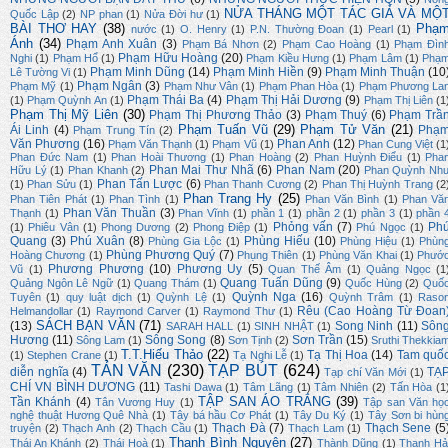
NỬA THÁNG MỘT TÁC GIẢ VÀ MỘ
Quốc Lập
(2)
NP phan
(1)
Nửa Đời hư
(1)
BÀI THƠ HAY
(38)
Phạ
nước
(1)
O. Henry
(1)
P.N. Thường Đoan
(1)
Pearl
(1)
Ánh
(34)
Phạm Anh Xuân
(3)
Phạm Bá Nhơn
(2)
Phạm Cao Hoàng
(1)
Phạm Đìn
Phạm Hữu Hoàng
(20)
Nghi
(1)
Phạm Hổ
(1)
Phạm Kiều Hưng
(1)
Phạm Lâm
(1)
Phạ
Phạm Minh Dũng
(14)
Phạm Minh Hiền
(9)
Phạm Minh Thuận
(10
Lê Tường Vi
(1)
Phạm Ngân
(3)
Phạm Mỹ
(1)
Phạm Như Vân
(1)
Phạm Phan Hòa
(1)
Phạm Phương La
Phạm Thái Ba
(4)
Phạm Thị Hải Dương
(9)
(1)
Phạm Quỳnh An
(1)
Phạm Thị Liên
(1
Phạm Thị Mỹ Liên
(30)
Phạm Thị Phương Thảo
(3)
Phạm Thuý
(6)
Phạm Trầ
Phạm Tuấn Vũ
(29)
Phạm Tử Văn
(21)
Ái Linh
(4)
Phạ
Phạm Trung Tín
(2)
Văn Phương
(16)
Phan Anh
(12)
Phạm Văn Thạnh
(1)
Phạm Vũ
(1)
Phan Cung Việt
(1
Phan Đức Nam
(1)
Phan Hoài Thương
(1)
Phan Hoàng
(2)
Phan Huỳnh Điểu
(1)
Pha
Phan Mai Thư Nhã
(6)
Phan Nam
(20)
Hữu Lý
(1)
Phan Khanh
(2)
Phan Quỳnh Nh
Phan Tấn Lược
(6)
(1)
Phan Sửu
(1)
Phan Thanh Cương
(2)
Phan Thị Huỳnh Trang
(2
Phan Trang Hy
(25)
Phan Tiên Phát
(1)
Phan Tình
(1)
Phan Văn Bình
(1)
Phan Vă
Phan Văn Thuần
(3)
Thạnh
(1)
Phan Vĩnh
(1)
phần 1
(1)
phần 2
(1)
phần 3
(1)
phần 
Phỏng vấn
(7)
Ph
(1)
Phiêu Vân
(1)
Phong Dương
(2)
Phong Điệp
(1)
Phú Ngọc
(1)
Quang
(3)
Phú Xuân
(8)
Phùng Hiếu
(10)
Phùng Gia Lộc
(1)
Phùng Hiệu
(1)
Phùn
Phùng Phương Quý
(7)
Hoàng Chương
(1)
Phụng Thiên
(1)
Phùng Văn Khai
(1)
Phướ
Phương Phương
(10)
Phương Uy
(5)
Vũ
(1)
Quan Thế Âm
(1)
Quảng Ngọc
(1
Quang Tuấn Dũng
(9)
Quảng Ngôn Lê Ngữ
(1)
Quang Thám
(1)
Quốc Hùng
(2)
Quố
Quỳnh Nga
(16)
Tuyên
(1)
quy luật dịch
(1)
Quỳnh Lệ
(1)
Quỳnh Trâm
(1)
Raso
Rêu (Cao Hoàng Từ Đoan
Helmandollar
(1)
Raymond Carver
(1)
Raymond Thư
(1)
SÁCH BẠN VĂN
(71)
(13)
Song Ninh
(11)
Sôn
SARAH HALL
(1)
SINH NHẬT
(1)
Hương
(11)
Sông Song
(8)
Sơn Trần
(15)
Sông Lam
(1)
Sơn Tịnh
(2)
Sruthi Thekkia
T.T.Hiếu Thảo
(22)
Tạ Thị Hoa
(14)
Tam quố
(1)
Stephen Crane
(1)
Tạ Nghi Lễ
(1)
TẢN VĂN
(230)
TẠP BÚT
(624)
diễn nghĩa
(4)
TẠ
Tạp chí Văn Mới
(1)
CHÍ VN BÌNH DƯƠNG
(11)
Tashi Dawa
(1)
Tâm Lãng
(1)
Tâm Nhiên
(2)
Tấn Hòa
(1
TẬP SAN ÁO TRẮNG
(39)
Tần Khánh
(4)
Tân Vương Huy
(1)
Tập san Văn họ
nghệ thuật Hương Quê Nhà
(1)
Tây bá hầu Cơ Phát
(1)
Tây Du Ký
(1)
Tây Sơn bi hùn
Thạch Đà
(7)
Thạch Sene
(5
truyện
(2)
Thạch Anh
(2)
Thạch Cầu
(1)
Thạch Lam
(1)
Thanh Bình Nguyên
(27)
Thái An Khánh
(2)
Thái Hoà
(1)
Thành Dũng
(1)
Thanh Hả