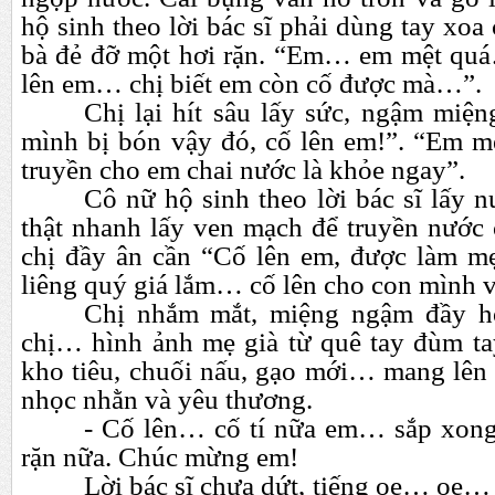
hộ sinh theo lời bác sĩ phải dùng tay xoa 
bà đẻ đỡ một hơi rặn. “Em…
em mệt qu
lên em…
chị biết em còn cố được mà…”.
Chị lại hít sâu lấy sức, ngậm miệ
mình bị bón vậy đó, cố lên em!”. “Em 
truyền cho em chai nước là khỏe ngay”.
Cô nữ hộ sinh theo lời bác sĩ lấy n
thật nhanh lấy ven mạch để truyền nước 
chị đầy ân cần “Cố lên em, được làm mẹ
liêng quý giá lắm…
cố lên cho con mình 
Chị nhắm mắt, miệng ngậm đầy hơi
chị…
hình ảnh mẹ già từ quê tay đùm t
kho tiêu, chuối nấu, gạo mới…
mang lên 
nhọc nhằn và yêu thương.
- Cố lên…
cố tí nữa em…
sắp xon
rặn nữa. Chúc mừng em!
Lời bác sĩ chưa dứt, tiếng oe…
oe…