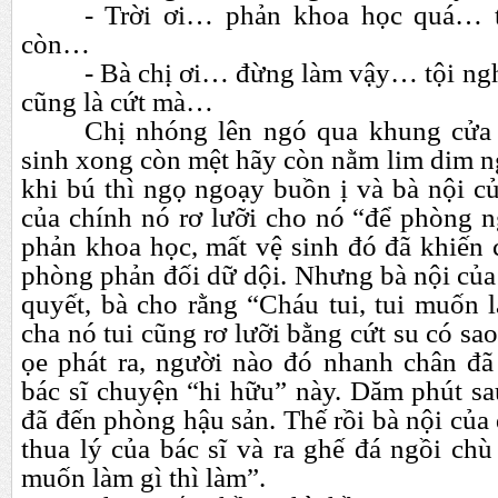
- Trời ơi…
phản khoa học quá…
còn…
- Bà chị ơi…
đừng làm vậy…
tội ng
cũng là cứt mà…
Chị nhóng lên ngó qua khung cửa 
sinh xong còn mệt hãy còn nằm lim dim n
khi bú thì ngọ ngoạy buồn ị và bà nội c
của chính nó rơ lưỡi cho nó “để phòng 
phản khoa học, mất vệ sinh đó đã khiến 
phòng phản đối dữ dội. Nhưng bà nội của
quyết, bà cho rằng “Cháu tui, tui muốn l
cha nó tui cũng rơ lưỡi bằng cứt su có sa
ọe phát ra, người nào đó nhanh chân đã
bác sĩ chuyện “hi hữu” này. Dăm phút sa
đã đến phòng hậu sản. Thế rồi bà nội của
thua lý của bác sĩ và ra ghế đá ngồi ch
muốn làm gì thì làm”.