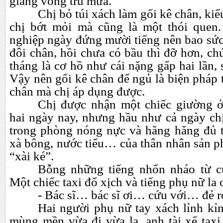
giăng võng trú mưa.
Chị bỏ túi xách làm gối kê chân, ki
chị bớt mỏi mà cũng là một thói quen
nghiệp ngày đứng mười tiếng nên bao sứ
đôi chân, hồi chưa có bầu thì đỡ hơn, chứ
tháng là cơ hồ như cái nặng gấp hai lần, 
Vậy nên gối kê chân để ngủ là biện pháp 
chân mà chị áp dụng được.
Chị được nhận một chiếc giường ở
hai ngày nay, nhưng hầu như cả ngày chị
trong phòng nóng nực và hăng hăng đủ 
xà bông, nước tiểu…
của thân nhân sản p
“xài ké”.
Bỗng những tiếng nhốn nháo từ c
Một chiếc taxi đổ xịch và tiếng phụ nữ la o
- Bác sĩ…
bác sĩ ơi…
cứu với…
đẻ 
Hai người phụ nữ tay xách lỉnh k
mùng mền vừa đi vừa la, anh tài xế taxi 