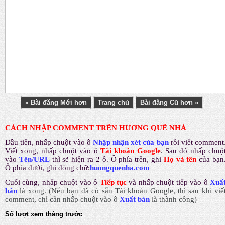
« Bài đăng Mới hơn
Trang chủ
Bài đăng Cũ hơn »
CÁCH NHẬP COMMENT TRÊN HƯƠNG QUÊ NHÀ
Đầu tiên, nhấp chuột vào ô
Nhập nhận xét của bạn
rồi viết comment
Viết xong, nhấp chuột vào ô
Tài khoản Google
.
Sau đó nhấp chuộ
vào
Tên/URL
thì sẽ hiện ra 2 ô. Ô phía trên, ghi
Họ và tên
của bạn
Ô phía dưới, ghi dòng chữ:
huongquenha.com
Cuối cùng, nhấp chuột vào ô
Tiếp tục
và nhấp chuột tiếp vào ô
Xuấ
bản
là xong.
(Nếu bạn đã có sẵn Tài khoản Google, thì sau khi viế
comment, chỉ cần nhấp chuột vào ô
Xuất bản
là thành công
)
Số lượt xem tháng trước