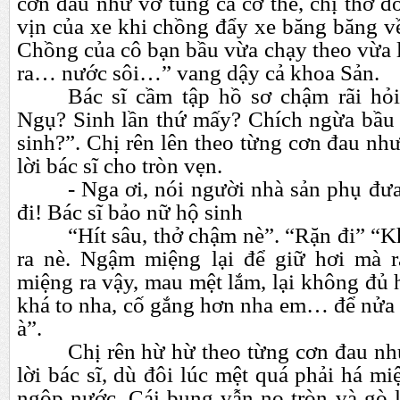
cơn đau như vỡ tung cả cơ thể, chị thở dố
vịn của xe khi chồng đẩy xe băng băng v
Chồng của cô bạn bầu vừa chạy theo vừa
ra…
nước sôi…” vang dậy cả khoa Sản.
Bác sĩ cầm tập hồ sơ chậm rãi hỏ
Ngụ? Sinh lần thứ mấy? Chích ngừa bầu
sinh?”. Chị rên lên theo từng cơn đau nh
lời bác sĩ cho tròn vẹn.
- Nga ơi, nói người nhà sản phụ đư
đi! Bác sĩ bảo nữ hộ sinh
“Hít sâu, thở chậm nè”. “Rặn đi” “
ra nè. Ngậm miệng lại để giữ hơi mà r
miệng ra vậy, mau mệt lắm, lại không đủ
khá to nha, cố gắng hơn nha em…
để nửa
à”.
Chị rên hừ hừ theo từng cơn đau nh
lời bác sĩ, dù đôi lúc mệt quá phải há mi
ngộp nước. Cái bụng vẫn no tròn và gò l