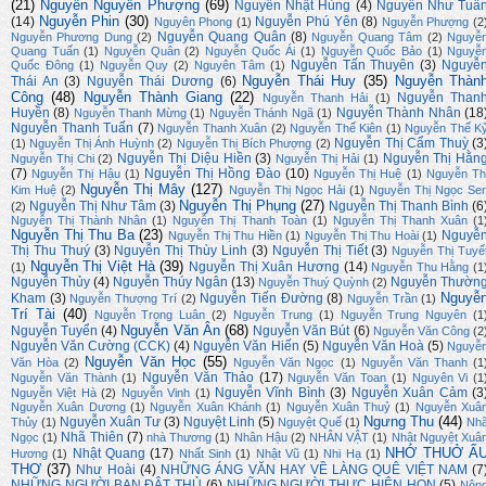
(21)
Nguyễn Nguyên Phượng
(69)
Nguyễn Nhật Hùng
(4)
Nguyễn Như Tuấ
Nguyễn Phin
(30)
(14)
Nguyễn Phú Yên
(8)
Nguyên Phong
(1)
Nguyễn Phượng
(2
Nguyễn Quang Quân
(8)
Nguyễn Phương Dung
(2)
Nguyễn Quang Tâm
(2)
Nguyễ
Quang Tuấn
(1)
Nguyễn Quân
(2)
Nguyễn Quốc Ái
(1)
Nguyễn Quốc Bảo
(1)
Nguyễ
Nguyễn Tấn Thuyên
(3)
Nguyễ
Quốc Đông
(1)
Nguyễn Quy
(2)
Nguyên Tâm
(1)
Nguyễn Thái Huy
(35)
Nguyễn Thàn
Thái An
(3)
Nguyễn Thái Dương
(6)
Công
(48)
Nguyễn Thành Giang
(22)
Nguyễn Than
Nguyễn Thanh Hải
(1)
Huyền
(8)
Nguyễn Thành Nhân
(18
Nguyễn Thanh Mừng
(1)
Nguyễn Thánh Ngã
(1)
Nguyễn Thanh Tuấn
(7)
Nguyễn Thanh Xuân
(2)
Nguyễn Thế Kiên
(1)
Nguyễn Thế K
Nguyễn Thị Cẩm Thuỳ
(3
(1)
Nguyễn Thị Ánh Huỳnh
(2)
Nguyễn Thị Bích Phượng
(2)
Nguyễn Thị Diệu Hiền
(3)
Nguyễn Thị Hằn
Nguyễn Thị Chi
(2)
Nguyễn Thị Hải
(1)
(7)
Nguyễn Thị Hồng Đào
(10)
Nguyễn Thị Hậu
(1)
Nguyễn Thị Huệ
(1)
Nguyễn Th
Nguyễn Thị Mây
(127)
Kim Huệ
(2)
Nguyễn Thị Ngọc Hải
(1)
Nguyễn Thị Ngọc Se
Nguyễn Thị Phụng
(27)
Nguyễn Thị Như Tâm
(3)
Nguyễn Thị Thanh Bình
(6
(2)
Nguyễn Thị Thành Nhân
(1)
Nguyễn Thị Thanh Toàn
(1)
Nguyễn Thị Thanh Xuân
(1
Nguyễn Thị Thu Ba
(23)
Nguyễ
Nguyễn Thị Thu Hiền
(1)
Nguyễn Thị Thu Hoài
(1)
Thị Thu Thuý
(3)
Nguyễn Thị Thùy Linh
(3)
Nguyễn Thị Tiết
(3)
Nguyễn Thị Tuyế
Nguyễn Thị Việt Hà
(39)
Nguyễn Thị Xuân Hương
(14)
(1)
Nguyễn Thu Hằng
(1
Nguyễn Thủy
(4)
Nguyễn Thúy Ngân
(13)
Nguyễn Thườn
Nguyễn Thuý Quỳnh
(2)
Nguyễ
Kham
(3)
Nguyễn Tiến Đường
(8)
Nguyễn Thượng Trí
(2)
Nguyễn Trần
(1)
Trí Tài
(40)
Nguyễn Trọng Luân
(2)
Nguyễn Trung
(1)
Nguyễn Trung Nguyên
(1
Nguyễn Văn Ân
(68)
Nguyễn Tuyển
(4)
Nguyễn Văn Bút
(6)
Nguyễn Văn Công
(2
Nguyễn Văn Cường (CCK)
(4)
Nguyễn Văn Hiến
(5)
Nguyễn Văn Hoà
(5)
Nguyễ
Nguyễn Văn Học
(55)
Văn Hòa
(2)
Nguyễn Văn Ngọc
(1)
Nguyễn Văn Thanh
(1
Nguyễn Văn Thảo
(17)
Nguyễn Văn Thành
(1)
Nguyễn Văn Toan
(1)
Nguyên Vi
(1
Nguyễn Vĩnh Bình
(3)
Nguyễn Xuân Cảm
(3
Nguyễn Việt Hà
(2)
Nguyễn Vinh
(1)
Nguyễn Xuân Dương
(1)
Nguyễn Xuân Khánh
(1)
Nguyễn Xuân Thuỷ
(1)
Nguyễn Xuâ
Ngưng Thu
(44)
Nguyễn Xuân Tư
(3)
Nguyệt Linh
(5)
Thủy
(1)
Nguyệt Quế
(1)
Nh
Nhã Thiên
(7)
Ngọc
(1)
nhà Thương
(1)
Nhân Hậu
(2)
NHÂN VẬT
(1)
Nhật Nguyệt Xuâ
NHỚ THUỞ Ấ
Nhật Quang
(17)
Hương
(1)
Nhất Sinh
(1)
Nhật Vũ
(1)
Nhi Hạ
(1)
THƠ
(37)
Như Hoài
(4)
NHỮNG ÁNG VĂN HAY VỀ LÀNG QUÊ VIỆT NAM
(7
NHỮNG NGƯỜI BẠN ĐÂT THỦ
(6)
NHỮNG NGƯỜI THỰC HIỆN HQN
(5)
Nôn