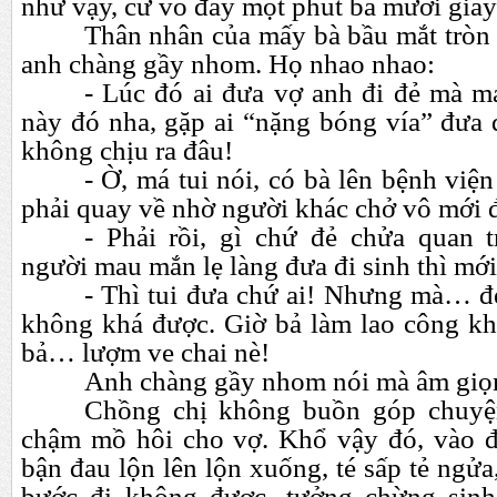
như vậy, cứ vô đây một phút ba mươi giây
Thân nhân của mấy bà bầu mắt trò
anh chàng gầy nhom. Họ nhao nhao:
- Lúc đó ai đưa vợ anh đi đẻ mà 
này đó nha, gặp ai “nặng bóng vía” đưa đ
không chịu ra đâu!
- Ờ, má tui nói, có bà lên bệnh việ
phải quay về nhờ người khác chở vô mới 
- Phải rồi, gì chứ đẻ chửa quan 
người mau mắn lẹ làng đưa đi sinh thì mớ
- Thì tui đưa chứ ai! Nhưng mà…
đ
không khá được. Giờ bả làm lao công kho
bả…
lượm ve chai nè!
Anh chàng gầy nhom nói mà âm giọn
Chồng chị không buồn góp chuyệ
chậm mồ hôi cho vợ. Khổ vậy đó, vào đ
bận đau lộn lên lộn xuống, té sấp tẻ ngửa
bước đi không được, tưởng chừng sin