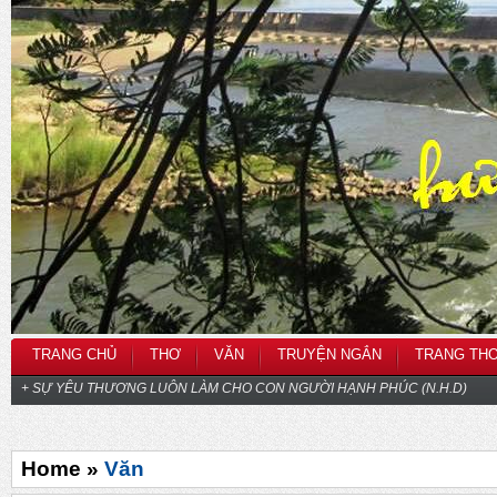
TRANG CHỦ
THƠ
VĂN
TRUYỆN NGẮN
TRANG TH
+ SỰ YÊU THƯƠNG LUÔN LÀM CHO CON NGƯỜI HẠNH PHÚC (N.H.D)
Home »
Văn