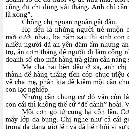
cũng đủ chi dùng vài tháng. Anh chỉ cần
là xong”.
Chồng chị ngoan ngoãn gật đầu.
Họ đều là những người trẻ muộn 
mới cưới nhau, ba năm sau thì sinh con 
nhiều người đã an yên đầm ấm nhưng an
trọ, ăn cơm tháng để người đi làm công 
doanh số cho mặt hàng trà giảm cân nâng 
Mẹ cha hai bên đều ở xa, anh chị k
thành để hàng tháng tích cóp chục triệu
về cha mẹ, phần kia để kiếm một căn chu
con lạc nghiệp.
Nhưng căn chung cư đó vẫn còn l
con cái thì không thể cứ “để dành” hoài. V
Một cơn gò tử cung lại cồn lên. Cơ
mấy lớp da bụng. Chị nghe như cả cái g
trong dạ đang giơ lên và đá liên hồi vì sự 