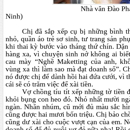
Nhà văn Đào Phạm Thù
Ninh)
Chị đã sắp xếp cụ bị những bình t
nhỏ, quần áo trẻ sơ sinh, tư trang sản p
khi thai kỳ bước vào tháng thứ chín. Dặ
hàng xa, vì chuyện sinh nở không ai biế
cau mày “Nghề Maketting của anh, kh
vùng xa thì làm sao mà đạt doanh số”. Chị
nó được chị để dành hồi hai đứa cưới, vì 
cái sẽ có trăm việc để xài tiền.
Vợ chồng tíu tít xếp những tờ tiền
khỏi bụng con heo đó. Nhỏ nhất mười ngà
ngàn. Nhăn nhúm, cũ mới đủ màu sắc hìn
cũng được hai mươi bốn triệu. Chị bảo c
cũng dư xài cho cuộc vượt cạn của em. N
doanh số để đủ nuôi vợ đẻ nữa nha! Rồi 