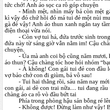
tức chớ! Anh áo sọc ca rô góp chuyện
- Mình mệt, nhìn mấy bả còn mệt gấ
kì vậy đó chứ hồi đó má tui đẻ một nùi mư
gà đẻ vậy! Anh áo thun xanh ngắn tay t
điện thoại vừa nói.
- Còn vợ tui hả, đứa trước sinh tron
đứa này từ sáng giờ vẫn nằm im! Cậu chà
chuyện
.
- Ủa mà anh coi bộ cũng năm mươi, 
áo thun? Cậu chàng tóc hoe hỏi nhóm “bạ
- À không! Con gái tui đẻ con đầu l
vợ bảo chở con đi giùm, bả vô sau!
- Tui hai thằng rồi, sáu năm nay mớ
con gái, ai dè con trai nữa…
tui đang rầu
chàng áo ca rô vò đầu bứt tai
Phía trong phòng hậu sản bỗng ré lê
- Không được! Đừng làm như vậy! Bá