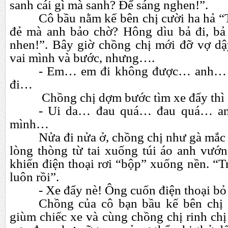
sanh cái gì mà sanh? Để sáng nghen!”.
Cô bầu nằm kế bên chị cười ha hả “T
đẻ mà anh bảo chờ? Hông dìu bả đi, bả
nhen!”. Bây giờ chồng chị mới đỡ vợ dậy
vai mình và bước, nhưng….
- Em…
em đi không được…
anh…
đi…
Chồng chị dợm bước tìm xe đẩy thì c
- Ui da…
đau quá…
đ
au quá…
a
mình…
Nửa đi nửa ở, chồng chị như gà mắc
lòng thòng từ tai xuống túi áo anh vướ
khiến điện thoại rơi “bộp” xuống nền. “Tr
luôn rồi”.
- Xe đẩy nè! Ông cuốn điện thoại bỏ 
Chồng của cô bạn bầu kế bên chị 
giùm chiếc xe và cùng chồng chị rinh chị 