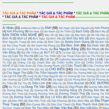
-------------------------------------------------------------------------
TÁC GIẢ & TÁC PHẨM
*
TÁC GIẢ & TÁC PHẨM
*
TÁC GIẢ & TÁC PHẨ
*
TÁC GIẢ & TÁC PHẨM
*
TÁC GIẢ & TÁC PHẨM
-----------------------------------
-------------------------------------------------------------------------------------------------------------
--------------
Ái Nhân
(21)
ẢNH
(58)
Anh Phon
Ambrose Bierce
(1)
Anh Ngọc
(1)
Anh Nguyên
(1)
(4)
Anh Phương
(9)
Bạch Diệp
(5)
âm nhạc
(2)
âm thanh
(1)
Ân Thiên
(1)
Bách Mỵ
(2
BÀN TRÒN VĂN NGHỆ
(87)
Bảo Hồ
(1)
Bảo Lâm
(1)
Bảo Ninh
(2)
Bé Hải Dân
(1
Bích Ái
(3)
Bích Lê
(4)
Bình Địa Mộc
(3)
Bích Ngọc
(1)
Bích Vân
(2)
Bình Nguyên
(1
Bobby Nam Giang
(3)
Bình Nguyên Trang
(2)
binh pháp
(1)
Bình Tâm
(1)
Bùi Anh Sắ
Bùi Đức Ánh
(66)
Bùi Hoài Vân
(5
(1)
Bùi Công Thuấn
(1)
Bùi Danh Hải Phong
(1)
Bùi Nguyên Bằng
(25)
Bùi Nhựa
(4)
Bù
Bùi Huyền Tương
(2)
Bùi Hữu Phước
(1)
Văn Bồng
(5)
BÚT KÝ
(17)
Bùi Việt Thắng
(2)
Ca Dao
(2)
Cao Duy Thảo
(1)
Cao Ki
Cao Thị Thu Hà
(3)
Quy
(1)
Cao Thọ Thêm
(2)
Cao Thoại Châu
(1)
Cao Thu Hà
(1)
Ca
Cao Văn Tam
(5)
Cát Du
(7)
Cẩm Lệ
(4)
Trọng Quế
(1)
Catherine Mansfield
(1)
Cẩ
Tú Cầu
(1)
Chàng Cát
(1)
Chánh Đức
(1)
CHÀO XUÂN 2014
(1)
CHÂN DUNG VĂ
Châu Thạch
(9)
NGHỆ SĨ
(2)
Châu Đoàn
(1)
Châu Quang Phước
(1)
Châu Thường Vin
CHỦ BIÊN
(141)
(1)
Chí Anh
(1)
Chính Đức
(1)
chủ
(1)
Chu Giang Phong
(1)
Chu La
Chu Ngạn Thư
(10)
Chu Trầm Nguyên Minh
(16)
(2)
Chu Vương Miện
(1)
Chúa Sơ
Cỏ Dại
(7)
Lâm
(1)
covid 19
(1)
Công Nguyễn
(1)
Cơ Xương
(1)
Cúc Dương
(1)
Cuộc th
CỬA SỔ VĂN HÓA
(6)
văn chương
(1)
Dạ Ngân
(1)
Dã Phong Bình
(2)
Dã Phương
(1
DỌC ĐƯỜN
Diệp Linh
(18)
Dino Buzzati
(3)
Dạ Thảo
(2)
Dạ Thy
(1)
Diệp Uy
(1)
(29)
Dung Thị Vân
(28)
Duy Phạm
(6)
Du Tử Lê
(1)
Duy Bằng
(1)
Dương Diệu Min
Dương Hằng
(7)
Dương Kim Nhi
(4
(1)
Dương Đăng Huệ
(1)
Dương Hải Yến
(2)
Dương Thành Thái
(3)
Dương Kim Thoa
(1)
Dương Phương Vinh
(1)
Dương Thị Yế
Dương Xuân Triều
(6)
Dzạ Lữ Kiều
(6)
Đàm Lan
(17)
Trinh
(2)
Đan Ngọc
(2)
đạ
Đào Phạ
đức
(2)
Đào Hiền
(2)
Đào Hữu Thức
(2)
Đào Khương
(2)
Đào Minh Hiệp
(2)
Thuỳ Trang
(82)
Đào Thanh Hoà
(14)
Đào Quang Bắc
(1)
Đào Quý Thạnh
(1)
Đà
Đào Văn Đạt
(31)
Đào Thị Thu Hiền
(3)
Đào Viết Bửu
(7)
Thị Quý Thanh
(1)
Đặn