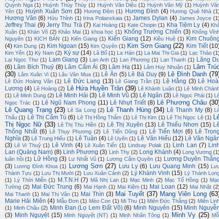
Quỳnh Nga
(1)
Huỳnh Thúy Thúy
(1)
Huỳnh Văn Diệu
(1)
Huỳnh Văn Mỹ
(1)
Huỳnh Vă
Huỳnh Xuân Sơn
(3)
Hương Đình
(4)
Yên
(1)
Hương Đêm
(1)
Hương Quê Nhà
(1
Hương Văn
(6)
James Dylan
(4)
Hửu Thỉnh
(1)
Irina Polianxkaia
(1)
James Joyce
(1
Jeffrey Thai
(9)
Jerry Thu Trà
(7)
Kha Tiệm Ly
(4)
Kai Hoàng
(1)
Kate Chopin
(1)
Kh
Khổng Trường Chiến
(3)
Xuân
(1)
Khán Võ
(2)
Khảo Mai
(1)
khoa học
(1)
Khổng Vĩn
Kiến Giang
(12)
Kim Chuôn
Nguyên
(1)
KỊCH BẢN
(1)
Kiên Giang
(1)
Kiều Huệ
(1)
Kim Sơn Giang
(22)
(4)
Kim Ngoan
(15)
Kim Tiết
(10
Kim Dung
(2)
Kim Quyên
(1)
Ký sự
(14)
Kim Yến
(1)
Kỳ Nam
(2)
Lã Bố
(1)
La Hán
(1)
La Mai Thi Gia
(1)
Lạc Thảo
(1
Lam Giang
(3)
Lãng D
Lại Ngọc Thư
(1)
Lan Anh
(1)
Lan Phương
(1)
Lan Thanh
(1)
Lâm Trú
(6)
Lâm Bích Thuỷ
(8)
Lâm Cẩm Ái
(3)
Lâm Hạ
(11)
Lâm Huy Nhuận
(1)
(30)
Lê Đình Danh
(79
Lê Ân
(5)
Lê Bá Duy
(9)
Lâm Xuân Vi
(1)
Lâu Văn Mua
(1)
Lê Đức Lang
(13)
Lệ Hằng
(3)
Lê Hoà
Lê Đức Hoàng Vân
(1)
Lê Giang Trần
(1)
Lê Hứa Huyền Trân
(39)
Lương
(4)
Lê Hoàng
(2)
Lê Khánh Luận
(1)
Lê Minh Chán
Lê Minh Hải
(3)
Lê Minh Vũ
(3)
Lê Ngân
(3)
(1)
Lê Minh Dung
(2)
Lê Ngọc Phái
(1)
L
Lê Phương Châu
(30
Lê Ngũ Nam Phong
(11)
Lê Nhựt Triết
(8)
Ngọc Trác
(1)
Lê Quang Trạng
(23)
Lê Thanh Hùng
(34)
Lê Thanh My
(8)
Lê Sa Long
(2)
L
L
Lê Thị Cẩm Tú
(6)
Thấu
(1)
Lê Thị Hồng Thắm
(1)
Lê Thị Kim
(1)
Lê Thị Ngọc Lệ
(1)
Thị Ngọc Nữ
(33)
Lê Thị Xuyên
(13)
Lê Thiếu Nhơn
(15)
L
Lê Thị Thu Hiền
(1)
Thống Nhất
(6)
Lê Tiến Mợi
(6)
Lê Trọn
Lê Thụy Phương
(2)
Lê Tiến Dũng
(1)
Nghĩa
(3)
Lê Tuân
(4)
Lê Văn Hiếu
(12)
Lê Văn Ngă
Lê Trung Hiếu
(1)
Lê Uyên
(1)
(3)
Lê Vinh
(4)
Linh Lan
(7)
Lin
Lê Vi Thuỷ
(1)
Lê Xuân Tiến
(1)
Lindsay Polak
(1)
Lan (Quảng Nam)
(8)
Linh Phương
(3)
Long Khánh
(4)
Linh Thy
(2)
Long Vương
(1
Lữ Hồng
(3)
Lương Duyên Thắn
luân hồi
(1)
Lư Nhất Vũ
(1)
Lương Cẩm Quyên
(1)
Lương Sơn
(27)
(3)
Lưu Ly
(6)
Lưu Quang Minh
(15)
Lương Đình Khoa
(1)
Lư
Lý Khánh Vinh
(15)
Thành Tựu
(1)
Lưu Thị Mười
(2)
Lưu Xuân Cảnh
(2)
Lý Thành Lon
M.T.N.H
(7)
(1)
Lý Thời Miễn
(1)
Mã Nhị Lan
(1)
Mạc Minh
(2)
Mạc Tố Hồng
(1)
Mạ
Mai Đức Trung
(6)
Mai Loan
(12)
Tường
(2)
Mai Hạnh
(1)
Mai Kiệm
(1)
Mai Nhật
(2
Mai Tuyết
(37)
Mang Viên Long
(63
Mai Thìn
(3)
Mai Thanh
(1)
Mai Thị Vân
(1)
Marie Hải Miên
(4)
Mẫu Đơn
(1)
Mèo Con
(1)
Mi Thu
(1)
Miên Đức Thắng
(2)
Miên Lin
Minh Đan (Lọ Lem Đất Võ)
(6)
Minh Nguyên
(15)
Minh Nguyễ
(1)
Minh Châu
(2)
Minh Vy
(25)
(3)
Minh Nguyệt
(15)
Minh Nguyệt (NT)
(1)
Minh Nhân Tông
(1)
Mỗ