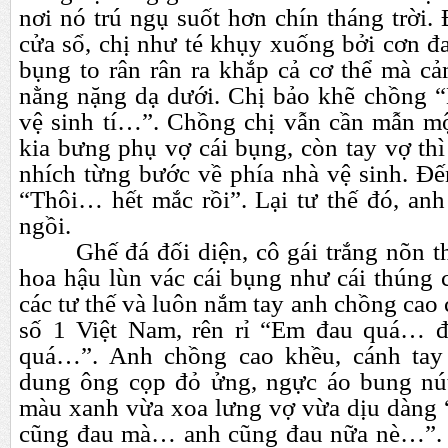
nơi nó trú ngụ suốt hơn chín tháng trời
cửa sổ, chị như té khụy xuống bởi cơn đ
bụng to rân rân ra khắp cả cơ thể mà cả
nằng nặng dạ dưới. Chị bảo khẽ chồng 
vệ sinh tí…”. Chồng chị vẫn cần mẫn mộ
kia bưng phụ vợ cái bụng, còn tay vợ th
nhích từng bước về phía nhà vệ sinh. Đến
“Thôi…
hết mắc rồi”. Lại tư thế đó, an
ngồi.
Ghế đá đối diện, cô gái trắng nõn 
hoa hậu lùn vác cái bụng như cái thúng 
các tư thế và luôn nắm tay anh chồng ca
số 1 Việt Nam, rên rỉ “Em đau quá…
quá…”. Anh chồng cao khều, cánh tay
dung ông cọp đỏ ửng, ngực áo bung nút
màu xanh vừa xoa lưng vợ vừa dịu dàng
cũng đau mà…
anh cũng đau nữa nè…”. 