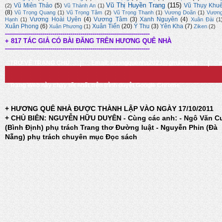
Vũ Thị Huyền Trang
(115)
Vũ Miên Thảo
(5)
Vũ Thụy Khu
(2)
Vũ Thành An
(1)
(8)
Vũ Trọng Quang
(1)
Vũ Trọng Tâm
(2)
Vũ Trọng Thanh
(1)
Vương Doãn
(1)
Vươn
Vương Hoài Uyên
(4)
Vương Tâm
(3)
Xanh Nguyên
(4)
Hạnh
(1)
Xuân Đài
(1
Xuân Phong
(6)
Xuân Tiến
(20)
Ý Thu
(3)
Yên Kha
(7)
Xuân Phương
(1)
Ziken
(2)
-------------------------------------------------------------------------
+ 817 TÁC GIẢ CÓ BÀI ĐĂNG TRÊN HƯƠNG QUÊ NHÀ
-------------------------------------------------------------------------
TRỞ VỀ TRANG CHỦ
|
Email: huongquenha2023@gmail.com
|
Trang Web này chạy tốt nhất trên trình duyệt Google Chrome
+ HƯƠNG QUÊ NHÀ ĐƯỢC THÀNH LẬP VÀO NGÀY 17/10/2011
+ CHỦ BIÊN: NGUYỄN HỮU DUYÊN - Cùng các anh: - Ngô Văn C
(Bình Định) phụ trách Trang thơ Đường luật - Nguyễn Phin (Đà
Nẵng) phụ trách chuyên mục Đọc sách