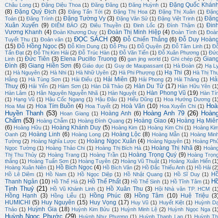
Đặng Quốc Khán
Châu Long
(1)
Đặng Diệu Thoa
(1)
Đăng Đăng
(1)
Đăng Huỳnh
(1)
(8)
Đặng Quý Địch
(3)
Đặng Tấn Tới
(2)
Đặng Thị Hoa
(2)
Đặng Thị Xuân
(1)
Đặn
Đặng Tường Vy
(3)
Đặn
Toán
(1)
Đăng Trình
(1)
Đặng Văn Sử
(1)
Đặng Việt Trinh
(1)
Xuân Xuyến
(9)
Đin
ĐIỂM BÁO
(2)
Điêu Thuyền
(1)
Đinh Lốc
(2)
Đình Thậm
(1)
Vương Khanh
(4)
Đoàn Thị Minh Hiệp
(4)
Đoàn Khương Duy
(1)
Đoàn Tình
(1)
Đoà
ĐỌC SÁCH
(30)
Đỗ Chiến Thắng
(6)
Đỗ Duy Hoàn
Tuyết Thu
(1)
Đoản văn
(1)
(15)
Đỗ Hồng Ngọc
(5)
Đỗ KIm Dung
(1)
Đỗ Phu
(1)
Đỗ Quyên
(2)
Đỗ Tâm Linh
(1)
Đ
Tấn Đạt
(2)
Đỗ Thị Kim Hải
(2)
Đỗ Trúc Hàn
(1)
Đỗ Văn Tiến
(1)
Đỗ Xuân Phương
(1)
Đứ
Đức Tiên
(3)
Elena Pucillo Truong
(6)
Gian
Linh
(1)
gan jing world
(1)
Ghi chép
(2)
Đình
(8)
Giang Hiền Sơn
(6)
Giáo dục
(1)
Guy de Maupassant
(1)
Hà Đoàn
(2)
Hạ L
Hạ Thi
(3)
(1)
Hà Nguyên
(2)
Hà Nhi
(1)
Hà Nhữ Uyên
(2)
Hà Phi Phượng
(1)
Hà Thị Th
Hải Miên
(3)
Hả
Hằng
(1)
Hà Tùng Sơn
(1)
Hải Điểu
(1)
Hải Phong
(2)
Hải Thăng
(1)
Thuỵ
(6)
Hàn Du Tử
(17)
Hải Yến
(2)
Hàm Sơn
(1)
Hàn Dã Thảo
(2)
Hàn Hữu Yên
(1
Hàn Phong Vũ
(19)
Hàn Lâm
(1)
Hãn Nguyên Nguyễn Nhã
(1)
Hàn Nguyệt
(1)
Hàn Tí
(1)
Hạng Vũ
(1)
Hậu Cốc Ngang
(1)
Hậu Đậu
(1)
Hiếu Dũng
(1)
Hoa Hướng Dương
(1
Hoà
Hoa Tím Buồn
(4)
Hoà Văn
(10)
Hoa Mai
(2)
Hoa Tuyết
(2)
Hoa Xuyến Chi
(1)
Huyền Thanh
(53)
Hoàng Anh 79
(26)
Hoàn
Hoàng Anh
(6)
Hoan Giang
(1)
Chẩm
(53)
Hoàng Giao
(4)
Hoàng Hạ Miê
Hoàng Chẫm
(1)
Hoàng Đình Quang
(2)
(6)
Hoàng Khánh Duy
(5)
Hoàng Hữu
(1)
Hoàng Kim
(1)
Hoàng Kim Chi
(1)
Hoàng Ki
Hoàng Linh
(6)
Hoàng Lộc
(8)
Oanh
(2)
Hoàng Long
(2)
Hoàng Mẫn
(1)
Hoàng Min
Hoàng Ngọc Xuân
(4)
Tường
(2)
Hoàng Nghĩa Lược
(1)
Hoàng Nguyên
(1)
Hoàng Ph
Hoàng Thị Nhã
(8)
Ngọc Tường
(1)
Hoàng Thảo Chi
(1)
Hoàng Thị Bích Hà
(1)
Hoàn
Hoàng Trọng Quý
(9)
Thị Thu Thủy
(2)
Hoàng Trang
(1)
Hoàng Trần
(1)
Hoàng Trọn
thắng
(1)
Hoàng Tuấn Sơn
(1)
Hoàng Tuyên
(2)
Hoàng Vũ Thuật
(1)
Hoàng Xuân Hiến
(1
Hồ Bích Ngọc
(4)
Hoàng Xuân Niên
(1)
Hồ Bích Vân
(2)
Hồ Đắc Thiếu Anh
(1)
Hồ Hải
(2
H
Hồ Lê Diêm
(1)
Hồ Nam
(1)
Hồ Ngọc Diệp
(1)
Hồ Nhật Quang
(1)
Hồ Sĩ Duy
(1)
H
Thanh Ngân
(10)
Hồ Thế Phất
(3)
Hồ Thế Hà
(2)
Hồ Thế Sinh
(1)
Hồ Tĩnh Tâm
(1)
Tịnh Thuỷ
(21)
Hồ Xuân Thu
(3)
Hồ Vũ Khánh Linh
(1)
Hội Nhà văn TP. HCM
(1
Hồng Hạnh
(3)
Hồng Phúc
(8)
Hồng Tâm
(10)
Huệ Triệu
(3
Hồng Liễu
(1)
HUMICHI
(5)
Huy Nguyên
(15)
Huy Vọng
(17)
Huy Vũ
(1)
Huyết Kiệt
(1)
Huỳnh D
Huỳnh Gia
(18)
Thảo
(1)
Huỳnh Kim Bửu
(1)
Huỳnh Minh Lệ
(2)
Huỳnh Ngọc Nga
(1
Huỳnh Ngọc Phước
(29)
Huỳnh Như Phương
(1)
Huỳnh Thanh Lan
(1)
Huỳnh Th