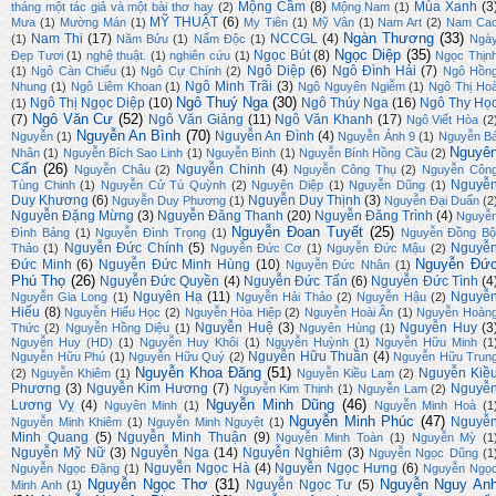
Mộng Cầm
(8)
Mùa Xanh
(3
tháng một tác giả và một bài thơ hay
(2)
Mộng Nam
(1)
MỸ THUẬT
(6)
Mưa
(1)
Mường Mán
(1)
My Tiên
(1)
Mỹ Vân
(1)
Nam Art
(2)
Nam Ca
Ngàn Thương
(33)
Nam Thi
(17)
NCCGL
(4)
(1)
Năm Bửu
(1)
Nấm Độc
(1)
Ngà
Ngọc Diệp
(35)
Ngọc Bút
(8)
Đẹp Tươi
(1)
nghệ thuật.
(1)
nghiên cứu
(1)
Ngọc Thịn
Ngô Diệp
(6)
Ngô Đình Hải
(7)
(1)
Ngô Càn Chiểu
(1)
Ngô Cự Chính
(2)
Ngô Hồn
Ngô Minh Trãi
(3)
Nhung
(1)
Ngô Liêm Khoan
(1)
Ngô Nguyên Ngiễm
(1)
Ngô Thị Ho
Ngô Thuý Nga
(30)
Ngô Thị Ngọc Diệp
(10)
Ngô Thúy Nga
(16)
Ngô Thy Họ
(1)
Ngô Văn Cư
(52)
(7)
Ngô Văn Giảng
(11)
Ngô Văn Khanh
(17)
Ngô Viết Hòa
(2
Nguyễn An Bình
(70)
Nguyễn An Đình
(4)
Nguyễn
(1)
Nguyễn Ánh 9
(1)
Nguyễn B
Nguyê
Nhân
(1)
Nguyễn Bích Sao Linh
(1)
Nguyễn Bình
(1)
Nguyễn Bính Hồng Cầu
(2)
Cẩn
(26)
Nguyễn Chinh
(4)
Nguyễn Châu
(2)
Nguyễn Công Thụ
(2)
Nguyễn Côn
Nguyễ
Tùng Chinh
(1)
Nguyễn Cử Tú Quỳnh
(2)
Nguyên Diệp
(1)
Nguyễn Dũng
(1)
Duy Khương
(6)
Nguyễn Duy Thịnh
(3)
Nguyễn Duy Phương
(1)
Nguyễn Đại Duẩn
(2
Nguyễn Đặng Mừng
(3)
Nguyễn Đăng Thanh
(20)
Nguyễn Đăng Trình
(4)
Nguyễ
Nguyễn Đoan Tuyết
(25)
Đình Bảng
(1)
Nguyễn Đình Trọng
(1)
Nguyễn Đồng Bộ
Nguyễn Đức Chính
(5)
Nguyễ
Thảo
(1)
Nguyễn Đức Cơ
(1)
Nguyễn Đức Mậu
(2)
Nguyễn Đứ
Đức Minh
(6)
Nguyễn Đức Minh Hùng
(10)
Nguyễn Đức Nhân
(1)
Phú Thọ
(26)
Nguyễn Đức Quyền
(4)
Nguyễn Đức Tấn
(6)
Nguyễn Đức Tình
(4
Nguyên Hạ
(11)
Nguyễ
Nguyễn Gia Long
(1)
Nguyễn Hải Thảo
(2)
Nguyễn Hậu
(2)
Hiếu
(8)
Nguyễn Hiếu Học
(2)
Nguyễn Hòa Hiệp
(2)
Nguyễn Hoài Ân
(1)
Nguyễn Hoàn
Nguyễn Huệ
(3)
Nguyễn Huy
(3
Thức
(2)
Nguyễn Hồng Diệu
(1)
Nguyên Hùng
(1)
Nguyễn Huy (HD)
(1)
Nguyễn Huy Khôi
(1)
Nguyễn Huỳnh
(1)
Nguyễn Hữu Minh
(1
Nguyễn Hữu Thuần
(4)
Nguyễn Hữu Phú
(1)
Nguyễn Hữu Quý
(2)
Nguyễn Hữu Trun
Nguyễn Khoa Đăng
(51)
Nguyễn Kiề
(2)
Nguyễn Khiêm
(1)
Nguyễn Kiều Lam
(2)
Phương
(3)
Nguyễn Kim Hương
(7)
Nguyễ
Nguyễn Kim Thịnh
(1)
Nguyễn Lam
(2)
Nguyễn Minh Dũng
(46)
Lương Vỵ
(4)
Nguyên Minh
(1)
Nguyễn Minh Hoà
(1
Nguyễn Minh Phúc
(47)
Nguyễ
Nguyễn Minh Khiêm
(1)
Nguyễn Minh Nguyệt
(1)
Minh Quang
(5)
Nguyễn Minh Thuận
(9)
Nguyễn Minh Toàn
(1)
Nguyễn Mỳ
(1
Nguyễn Mỹ Nữ
(3)
Nguyễn Nga
(14)
Nguyễn Nghiêm
(3)
Nguyễn Ngọc Dũng
(1
Nguyễn Ngọc Hà
(4)
Nguyễn Ngọc Hưng
(6)
Nguyễn Ngọc Đặng
(1)
Nguyễn Ngọ
Nguyễn Ngọc Thơ
(31)
Nguyễn Nguy An
Nguyễn Ngọc Tư
(5)
Minh Anh
(1)