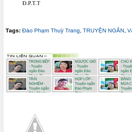
Đ.P.T.T
Tags:
Đào Phạm Thuỳ Trang
,
TRUYỆN NGẮN
,
V
TRONG BẾP
NGƯỢC GIÓ
CHÚ X
- Truyện
- Truyện
- Truy
ngắn Đào
ngắn Đào
ngắn 
Phạm Th...
Phạm Th...
Phạm T
TRẢI
HỌP LỚP -
BẰNG
NGHIỆM -
Truyện ngắn
MÙA C
Truyện ngắn
Đào Phạm
Truyện
Đào Phạm ...
Thùy...
Đ...