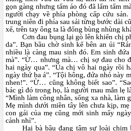
gọn gàng nhưng tấm áo đó đã lấm tấm 
người chạy về phía phòng cấp cứu sản.
trung niên đi phía sau s
ả
i từng bước dài c
xế, trên tay ông ta là đống bùng nhùng kh
Cơn đau bụng lại gò lên khiến chị p
da”. Bạn bầu chờ sinh kế bên an ủi “Rán
nhiều là càng mau sinh đó. Em sinh đứa 
mà”. “Ừ…
nhưng mà…
chị sợ đau cho đ
hai ngày qua”. “Ủa chị vô hai ngày rồi h
ngày thứ ba á”. “Tội hông, đứa nhỏ này ma
nhen!”. “Ừ…
cũng không biết sao”. “S
bác gì đó trong họ, là người mau mắn lẹ l
“Mình làm công nhân, sống xa nhà, làm g
Mẹ mình dưới miền tây lên chưa kịp, mẹ
con gái của mẹ cũng mới sinh mấy ng
cảnh nhỉ”.
Hai bà bầu đang tâm sự loài chim 