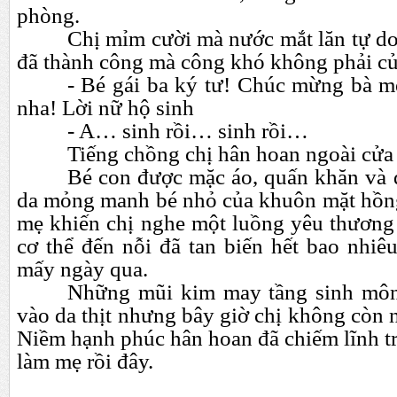
phòng.
Chị mỉm cười mà nước mắt lăn tự do
đã thành công mà công khó không phải củ
- Bé gái ba ký tư! Chúc mừng bà m
nha! Lời nữ hộ sinh
- A…
sinh rồi…
sinh rồi…
Tiếng chồng chị hân hoan ngoài cửa
Bé con được mặc áo, quấn khăn và đ
da mỏng manh bé nhỏ của khuôn mặt hồn
mẹ khiến chị nghe một luồng yêu thươn
cơ thể đến nỗi đã tan biến hết bao nhiê
mấy ngày qua.
Những mũi kim may tầng sinh mô
vào da thịt nhưng bây giờ chị không còn 
Niềm hạnh phúc hân hoan đã chiếm lĩnh t
làm mẹ rồi đây.