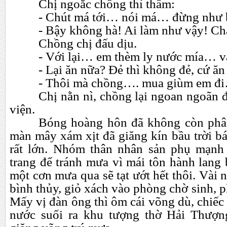
Chị ngoắc chồng thì thầm:
- Chút má tới…
nói má…
đừng như
- Bậy không hà! Ai làm như vậy! Ch
Chồng chị đấu dịu.
- Với lại…
em thèm ly nước mía…
v
- Lại ăn nữa? Đẻ thì không đẻ, cứ ăn 
- Thôi mà chồng….
mua giùm em đ
Chị nằn nì, chồng lại ngoan ngoãn 
viện.
Bóng hoàng hôn đã không còn phân
màn mây xám xịt đã giăng kín bầu trời b
rất lớn. Nhóm thân nhân sản phụ mạnh
trang để tránh mưa vì mái tôn hành lang
một cơn mưa qua sẽ tạt ướt hết thôi. Vài 
bình thủy, giỏ xách vào phòng chờ sinh, p
Mấy vị đàn ông thì ôm cái võng dù, chiếc 
nước suối ra khu tượng thờ Hải Thượ