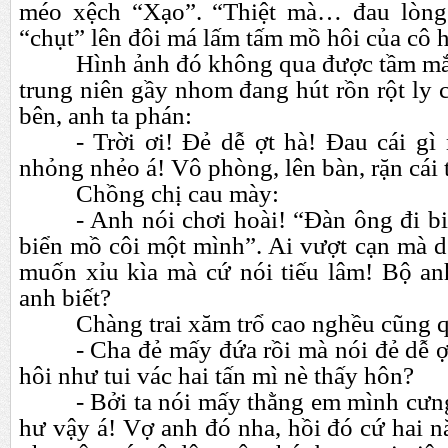
méo xệch “Xạo”. “Thiệt mà…
đau lòn
“chụt” lên đôi má lấm tấm mồ hôi của cô 
Hình ảnh đó không qua được tầm mắ
trung niên gầy nhom đang hút rồn rột ly 
bên, anh ta phán:
- Trời ơi! Đẻ dễ ợt hà! Đau cái g
nhỏng nhẻo á! Vô phòng, lên bàn, rặn cái t
Chồng chị cau mày:
- Anh nói chơi hoài! “
Đ
àn ông đi bi
biển mồ côi một mình”. Ai vượt cạn mà 
muốn xỉu kìa mà cứ nói tiếu lâm! Bộ an
anh biết?
Chàng trai xăm trổ cao nghều cũng 
- Cha đẻ mấy đứa rồi mà nói đẻ dễ 
hôi như tui vác hai tấn mì nè thấy hôn?
- Bởi ta nói mấy thằng em mình cưn
hư vậy á! Vợ anh đó nha, hồi đó cứ hai 