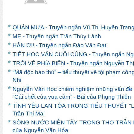
QUÁN MƯA - Truyện ngắn Vũ Thị Huyền Tran
MẸ - Truyện ngắn Trần Thúy Lành
HÂN ƠI! - Truyện ngắn Đào Văn Đạt
TIẾT HỌC VĂN CUỐI CÙNG - Truyện ngắn Ngu
TRÔI VỀ PHÍA BIỂN - Truyện ngắn Nguyễn Th
“Mã độc báo thù” – tiểu thuyết về tội phạm côn
Nhi
Nguyễn Văn Học chiêm nghiệm những vấn đề x
“Cái chết của vua câm” - Bài của Phụng Thiên
TÌNH YÊU LAN TỎA TRONG TIỂU THUYẾT "LIN
Trần Thị Mai
SÔNG NƯỚC MIỀN TÂY TRONG THƠ TRẦN 
của Nguyễn Văn Hòa