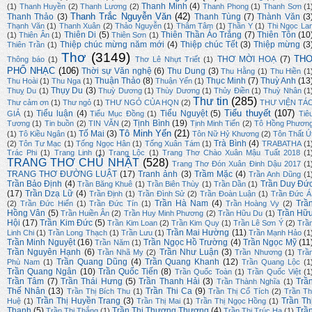
Thanh Minh
(4)
(1)
Thanh Huyền
(2)
Thanh Lương
(2)
Thanh Phong
(1)
Thanh Sơn
(1
Thanh Trắc Nguyễn Văn
(42)
Thanh Thảo
(3)
Thanh Tùng
(7)
Thành Văn
(3
Thạnh Văn
(1)
Thanh Xuân
(2)
Thảo Nguyễn
(1)
Thâm Tâm
(1)
Thần Y
(1)
Thi Ngọc La
Thiên Di
(5)
Thiên Thần Áo Trắng
(7)
Thiên Tôn
(10
(1)
Thiên Ân
(1)
Thiên Sơn
(1)
Thiệp chúc mừng năm mới
(4)
Thiệp chúc Tết
(3)
Thiệp mừng
(3
Thiên Trần
(1)
Thơ
(3149)
TH
THƠ MỜI HOẠ
(7)
Thông báo
(1)
Thơ Lê Nhựt Triết
(1)
PHỔ NHẠC
(106)
Thời sự Văn nghệ
(6)
Thu Dung
(3)
Thu Hằng
(1)
Thu Hiền
(1
Thuận Thảo
(8)
Thục Minh
(7)
Thuỳ Anh
(13
Thu Hoài
(1)
Thu Nga
(1)
Thuận Yến
(1)
Thụy Du
(3)
Thuỵ Du
(1)
Thuỳ Dương
(1)
Thùy Dương
(1)
Thủy Điền
(1)
Thuỳ Nhân
(1
Thư tin
(285)
Thư cảm ơn
(1)
Thư ngỏ
(1)
THƯ NGỎ CỦA HQN
(2)
THƯ VIỆN TÁ
Tiểu thuyết
(107)
Tiểu luận
(4)
Tiểu Nguyệt
(5)
GIẢ
(1)
Tiểu Mục Đồng
(1)
Tiê
Tịnh Bình
(19)
Tương
(1)
Tin buồn
(2)
TIN VĂN
(2)
Tịnh Minh Tiến
(2)
Tô Hồng Phươn
Tô Minh Yến
(21)
Tố Mai
(3)
(1)
Tô Kiều Ngân
(1)
Tôn Nữ Hỷ Khương
(2)
Tôn Thất Ú
Trà Bình
(4)
(2)
Tôn Tư Mạc
(1)
Tống Ngọc Hân
(1)
Tống Xuân Tám
(1)
TRABATHA
(1
Trác Phi
(1)
Trang Linh
(1)
Trang Lộc
(1)
Trang Thơ Chào Xuân Mậu Tuất 2018
(1
TRANG THƠ CHỦ NHẬT
(528)
Trang Thơ Đón Xuân Đinh Dậu 2017
(1
TRANG THƠ ĐƯỜNG LUẬT
(17)
Tranh ảnh
(3)
Trầm Mặc
(4)
Trần Anh Dũng
(1
Trần Bảo Định
(4)
Trần Duy Đứ
Trần Băng Khuê
(1)
Trần Biên Thùy
(1)
Trần Dần
(1)
(17)
Trần Dzạ Lữ
(4)
Trần Định
(1)
Trần Đình Sử
(2)
Trần Đoàn Luận
(1)
Trần Đức Á
Trần Hà Nam
(4)
Trầ
(2)
Trần Đức Hiển
(1)
Trần Đức Tín
(1)
Trần Hoàng Vy
(2)
Hồng Vân
(5)
Trần Hữ
Trần Huiền Ân
(2)
Trần Huy Minh Phương
(2)
Trần Hữu Du
(1)
Hội
(17)
Trần Kim Đức
(5)
Trần Kim Loan
(2)
Trần Kim Quy
(1)
Trần Lê Sơn Ý
(2)
Trầ
Trần Mai Hường
(11)
Linh Chi
(1)
Trần Long Thạch
(1)
Trần Lưu
(1)
Trần Mạnh Hảo
(1
Trần Minh Nguyệt
(16)
Trần Ngọc Hồ Trường
(4)
Trần Ngọc Mỹ
(11
Trần Năm
(1)
Trần Nguyên Hạnh
(6)
Trần Như Luận
(3)
Trần Nhã My
(2)
Trần Nhương
(1)
Trầ
Trần Quang Dũng
(4)
Trần Quang Khanh
(12)
Phù Nam
(1)
Trần Quang Lộc
(1
Trần Quang Ngân
(10)
Trần Quốc Tiến
(8)
Trần Quốc Toàn
(1)
Trần Quốc Việt
(1
Trần Tâm
(7)
Trần Thái Hưng
(5)
Trần Thanh Hải
(3)
Trầ
Trần Thành Nghĩa
(1)
Thế Nhân
(13)
Trần Thi Ca
(9)
Trần Thị Bích Thu
(1)
Trần Thị Cổ Tích
(2)
Trần Th
Trần Thị Huyền Trang
(3)
Trần Th
Huệ
(1)
Trần Thị Mai
(1)
Trần Thị Ngọc Hồng
(1)
Thanh
(5)
Trần Thị Thương Thương
(4)
Trầ
Trần Thị Thắng
(1)
Trần Thị Trúc Hạ
(1)