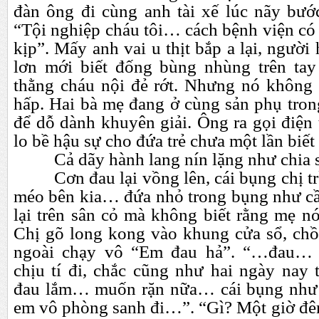
đàn ông đi cùng anh tài xế lúc nãy bướ
“Tội nghiệp cháu tôi…
cách bệnh viện có
kịp”. Mấy anh vai u thịt bắp a lại, người
lơn mới biết đống bùng nhùng trên tay
thằng cháu nội đẻ rớt. Nhưng nó không
hấp. Hai bà mẹ đang ở cùng sản phụ tron
để dỗ dành khuyên giải. Ông ra gọi điện
lo bề hậu sự cho đứa trẻ chưa một lần biết
Cả dãy hành lang nín lặng như chia 
Cơn đau lại vồng lên, cái bụng chị tr
méo bên kia…
đứa nhỏ trong bụng như cầ
lại trên sân cỏ mà không biết rằng mẹ n
Chị gõ long kong vào khung cửa sổ, ch
ngoài chạy vô “Em đau hả”. “…đau…
chịu tí đi, chắc cũng như hai ngày nay
đau lắm…
muốn rặn nữa…
cái bụng nh
em vô phòng sanh đi…”. “Gì? Một giờ đêm,