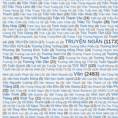
Thị Uyên
(8)
Trần Thiện
(3)
Trần Thuậ
Trần Thiện Tuấn
(1)
Trần Thoại Nguyên
(2)
(7)
Trần Thúy Lành
(6)
Trần Thuỳ Trang
(1)
Trần Thư
(1)
Trần Thương Nhiều
(1)
Trầ
Trần Tuấ
Trọng Hưng
(2)
Trần Trọng Tân
(1)
Trần Trọng Vũ
(2)
Trần Tuấn Anh
(2)
Thanh
(10)
Trần Văn Bạn
(16)
Trần Văn Nhân
(5)
Trần Vạn Giã
(2)
Trần Văn Thiê
Trần Võ Thành Văn
(24)
Trần Viết Dũng
(11)
(1)
Trần Việt
(1)
Triết học
(2)
Triều Â
Triệu Từ Truyền
(30)
Trịn
(2)
Triều Châu
(1)
Triều La Vỹ
(2)
Triệu Lam Châu
(1)
Bửu Hoài
(106)
Trịnh Hoài Linh
(5)
Trịnh Huy
(4)
Trịnh Duy Sơn
(2)
Trịnh Thuỳ M
(1)
Trịnh Tuyên
(1)
Trịnh Viết Hiền
(1)
Trịnh Viết Hiệp
(1)
Trịnh Yến
(2)
Trọng Mật
(2)
tr
Trúc Giang
(4)
Trúc Thanh Tâm
(12)
Trú
vương
(1)
Trúc Lập
(1)
Trúc Linh Lan
(2)
Thuyên
(3)
Truyệ
trung quốc
(1)
Trung Trung Đỉnh
(1)
Trung Y
(1)
Truong Nguyen
(1)
TRUYỆN NGẮN
(1173
dài
(10)
TRUYỆN DỊCH
(17)
Truyện ký
(2)
TRUYỆN VỪA
(14)
Trương Công Tưởng
(16)
Trương Đìn
Trương Diễm Phiến
(1)
Phượng
(8)
Trương Đình Tuấn
(3)
Trương Hồng Phúc
(14)
Trương Huỳnh Nh
Trườn
Trương Nam Chi
(5)
Trân
(2)
Trương Lan Anh
(1)
Trương Thanh Cường
(2)
Thắng
(65)
Trương Thị Thanh Tâm
(22)
Trường Thịnh
(6
Trương Thị Thúy
(2)
Trương Văn Dân
(21)
Tuấn Nguyễ
Trương Tri
(2)
Trương Viết Hùng
(1)
TTM
(1)
TÙY BÚT
(120)
(7)
Tuấn Quỳnh
(3)
Tuệ Mỹ
(1)
Tuti
(2)
Tuỳ bút
(2)
Tuyết Nhung
(2
Tuyết Vân
(1)
tứ đại mỹ nhân
(1)
Tường Vi
(1)
TX
(1)
Út Lãng Tử
(1)
Uyên Khuê
(2)
Uyê
Văn
(2483)
Minh
(1)
Uyển Phan
(1)
Vạn Lộc
(1)
Vành Khuyên
(1)
Văn Công M
văn hóa truyền thống
(5)
Văn học nước ngoài
(13)
(2)
Văn Lưu
(1)
Văn Nguyên
(1
Vă
Văn Nguyên Lương
(7)
Văn Nhược Ba
(1)
Văn Thạnh
(2)
Văn Thành Lê
(1)
Thắng
(23)
Vân Ph
Vân Đồn
(3)
Vân Giang
(12)
Văn Trọng Hùng
(1)
Vân Khanh
(2)
(32)
Vân Tùng
(2)
Vi Ánh Ngọc
(2)
Vi Quốc Hiệp
(1)
Victor Remizov
(1)
VIDEO CLIP
(2
Viễn Trình
(25)
Vĩn
Vĩnh Sơn
(7)
Việt Quỳnh
(1)
Việt Trang
(1)
Việt Trương
(1)
Thông
(43)
Vĩnh Tuy
(21)
Võ Chân Cửu
(17)
Võ Chí Nhất
(3)
Võ Bá Cường
(1)
V
Võ Diệu Thanh
(18)
Võ Đông Điền
(4)
Công Liêm
(1)
Võ Dõng
(1)
Võ Hà
(1)
Võ Hạn
Võ Ngọc Thọ
(4)
Võ Như Văn
(3)
Võ Thị Nga
(13)
(2)
Võ Mỹ Cát
(1)
Võ Thị Thu Thủ
Võ Thuỵ Như Phương
(15)
Võ Xuân Phươn
(1)
Võ Văn Hoa
(1)
Võ Văn Luyến
(1)
(3)
Vũ Đình Huy
(9)
Vũ Bình Lục
(1)
vũ đạo
(1)
Vũ Đình Liên
(1)
Vũ Đình Minh
(1)
V
Vũ Hạnh
(3)
Đình Nguyệt
(2)
Vũ Đình Thung
(2)
Vũ Đức Trọng
(1)
Vũ Hạ
(1)
Vũ Hùn