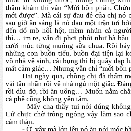
thăm khám thì vẫn “Mới bốn phân. Chừn
mới được”. Mà cái sự đau đẻ của chị nó 
sau giờ ăn sáng là nó đau một trận tơi bời
đến đổ mồ hôi hột, mềm nhũn cả người
thì…
im re, vẫn đi phơi phới như b
à
bầu 
cười múc từng muỗng sữa chua. Rồi bảy g
những cơn buồn tiểu, buồn đại tiện lại 
vô nhà vệ sinh, cái bụng thì bị quẫy đạp l
mất cảm giác…
Nhưng vẫn chỉ “mới bốn 
Hai ngày qua, chồng chị đã thấm mệ
vài tấn nhãn rồi về nhà ngủ một giấc. Đàng 
rồi dìu đỡ, rồi ăn uống…
Muốn nằm chẳn
cà phê cũng không yên tâm.
- Mấy cha thấy tui nói đúng không
Cứ chực chờ trông ngóng vậy làm sao c
cảm thán
.
- Ờ, vậy mà lớn lên nó ăn nói móc 