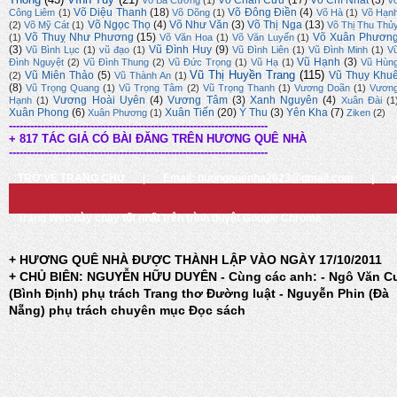
Võ Chân Cửu
(17)
Võ Chí Nhất
(3)
Võ Bá Cường
(1)
V
Võ Diệu Thanh
(18)
Võ Đông Điền
(4)
Công Liêm
(1)
Võ Dõng
(1)
Võ Hà
(1)
Võ Hạn
Võ Ngọc Thọ
(4)
Võ Như Văn
(3)
Võ Thị Nga
(13)
(2)
Võ Mỹ Cát
(1)
Võ Thị Thu Thủ
Võ Thuỵ Như Phương
(15)
Võ Xuân Phươn
(1)
Võ Văn Hoa
(1)
Võ Văn Luyến
(1)
(3)
Vũ Đình Huy
(9)
Vũ Bình Lục
(1)
vũ đạo
(1)
Vũ Đình Liên
(1)
Vũ Đình Minh
(1)
V
Vũ Hạnh
(3)
Đình Nguyệt
(2)
Vũ Đình Thung
(2)
Vũ Đức Trọng
(1)
Vũ Hạ
(1)
Vũ Hùn
Vũ Thị Huyền Trang
(115)
Vũ Miên Thảo
(5)
Vũ Thụy Khu
(2)
Vũ Thành An
(1)
(8)
Vũ Trọng Quang
(1)
Vũ Trọng Tâm
(2)
Vũ Trọng Thanh
(1)
Vương Doãn
(1)
Vươn
Vương Hoài Uyên
(4)
Vương Tâm
(3)
Xanh Nguyên
(4)
Hạnh
(1)
Xuân Đài
(1
Xuân Phong
(6)
Xuân Tiến
(20)
Ý Thu
(3)
Yên Kha
(7)
Xuân Phương
(1)
Ziken
(2)
-------------------------------------------------------------------------
+ 817 TÁC GIẢ CÓ BÀI ĐĂNG TRÊN HƯƠNG QUÊ NHÀ
-------------------------------------------------------------------------
TRỞ VỀ TRANG CHỦ
|
Email: huongquenha2023@gmail.com
|
Trang Web này chạy tốt nhất trên trình duyệt Google Chrome
+ HƯƠNG QUÊ NHÀ ĐƯỢC THÀNH LẬP VÀO NGÀY 17/10/2011
+ CHỦ BIÊN: NGUYỄN HỮU DUYÊN - Cùng các anh: - Ngô Văn C
(Bình Định) phụ trách Trang thơ Đường luật - Nguyễn Phin (Đà
Nẵng) phụ trách chuyên mục Đọc sách