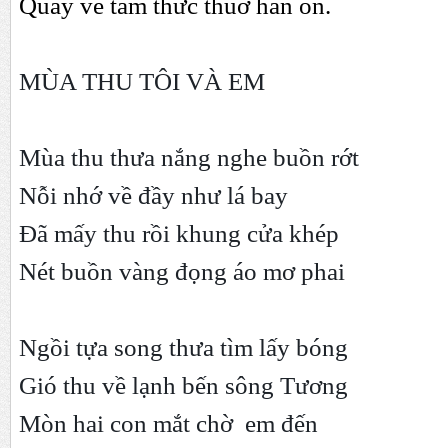
Quay về tâm thức thuở hàn ôn.
MÙA THU TÔI VÀ EM
Mùa thu thưa nắng nghe buồn rớt
Nỗi nhớ về đầy như lá bay
Đã mấy thu rồi khung cửa khép
Nét buồn vàng đọng áo mơ phai
Ngồi tựa song thưa tìm lấy bóng
Gió thu về lạnh bến sông Tương
Mòn hai con mắt chờ em đến