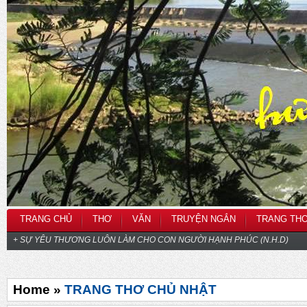
TRANG CHỦ
THƠ
VĂN
TRUYỆN NGẮN
TRANG TH
+ SỰ YÊU THƯƠNG LUÔN LÀM CHO CON NGƯỜI HẠNH PHÚC (N.H.D)
Home »
TRANG THƠ CHỦ NHẬT