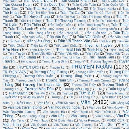
Trần Quang Dũng
(4)
Trần Quang Khanh
(12)
Phù Nam
(1)
Trần Quang Lộc
(1
Trần Quang Ngân
(10)
Trần Quốc Tiến
(8)
Trần Quốc Toàn
(1)
Trần Quốc Việt
(1
Trần Tâm
(7)
Trần Thái Hưng
(5)
Trần Thanh Hải
(3)
Trầ
Trần Thành Nghĩa
(1)
Thế Nhân
(13)
Trần Thi Ca
(9)
Trần Thị Bích Thu
(1)
Trần Thị Cổ Tích
(2)
Trần Th
Trần Thị Huyền Trang
(3)
Trần Th
Huệ
(1)
Trần Thị Mai
(1)
Trần Thị Ngọc Hồng
(1)
Thanh
(5)
Trần Thị Thương Thương
(4)
Trầ
Trần Thị Thắng
(1)
Trần Thị Trúc Hạ
(1)
Thị Uyên
(8)
Trần Thiện
(3)
Trần Thuậ
Trần Thiện Tuấn
(1)
Trần Thoại Nguyên
(2)
(7)
Trần Thúy Lành
(6)
Trần Thuỳ Trang
(1)
Trần Thư
(1)
Trần Thương Nhiều
(1)
Trầ
Trần Tuấ
Trọng Hưng
(2)
Trần Trọng Tân
(1)
Trần Trọng Vũ
(2)
Trần Tuấn Anh
(2)
Thanh
(10)
Trần Văn Bạn
(16)
Trần Văn Nhân
(5)
Trần Vạn Giã
(2)
Trần Văn Thiê
Trần Võ Thành Văn
(24)
Trần Viết Dũng
(11)
(1)
Trần Việt
(1)
Triết học
(2)
Triều Â
Triệu Từ Truyền
(30)
Trịn
(2)
Triều Châu
(1)
Triều La Vỹ
(2)
Triệu Lam Châu
(1)
Bửu Hoài
(106)
Trịnh Hoài Linh
(5)
Trịnh Huy
(4)
Trịnh Duy Sơn
(2)
Trịnh Thuỳ M
(1)
Trịnh Tuyên
(1)
Trịnh Viết Hiền
(1)
Trịnh Viết Hiệp
(1)
Trịnh Yến
(2)
Trọng Mật
(2)
tr
Trúc Giang
(4)
Trúc Thanh Tâm
(12)
Trú
vương
(1)
Trúc Lập
(1)
Trúc Linh Lan
(2)
Thuyên
(3)
Truyệ
trung quốc
(1)
Trung Trung Đỉnh
(1)
Trung Y
(1)
Truong Nguyen
(1)
TRUYỆN NGẮN
(1173
dài
(10)
TRUYỆN DỊCH
(17)
Truyện ký
(2)
TRUYỆN VỪA
(14)
Trương Công Tưởng
(16)
Trương Đìn
Trương Diễm Phiến
(1)
Phượng
(8)
Trương Đình Tuấn
(3)
Trương Hồng Phúc
(14)
Trương Huỳnh Nh
Trườn
Trương Nam Chi
(5)
Trân
(2)
Trương Lan Anh
(1)
Trương Thanh Cường
(2)
Thắng
(65)
Trương Thị Thanh Tâm
(22)
Trường Thịnh
(6
Trương Thị Thúy
(2)
Trương Văn Dân
(21)
Tuấn Nguyễ
Trương Tri
(2)
Trương Viết Hùng
(1)
TTM
(1)
TÙY BÚT
(120)
(7)
Tuấn Quỳnh
(3)
Tuệ Mỹ
(1)
Tuti
(2)
Tuỳ bút
(2)
Tuyết Nhung
(2
Tuyết Vân
(1)
tứ đại mỹ nhân
(1)
Tường Vi
(1)
TX
(1)
Út Lãng Tử
(1)
Uyên Khuê
(2)
Uyê
Văn
(2483)
Minh
(1)
Uyển Phan
(1)
Vạn Lộc
(1)
Vành Khuyên
(1)
Văn Công M
văn hóa truyền thống
(5)
Văn học nước ngoài
(13)
(2)
Văn Lưu
(1)
Văn Nguyên
(1
Vă
Văn Nguyên Lương
(7)
Văn Nhược Ba
(1)
Văn Thạnh
(2)
Văn Thành Lê
(1)
Thắng
(23)
Vân Ph
Vân Đồn
(3)
Vân Giang
(12)
Văn Trọng Hùng
(1)
Vân Khanh
(2)
(32)
Vân Tùng
(2)
Vi Ánh Ngọc
(2)
Vi Quốc Hiệp
(1)
Victor Remizov
(1)
VIDEO CLIP
(2
Viễn Trình
(25)
Vĩn
Vĩnh Sơn
(7)
Việt Quỳnh
(1)
Việt Trang
(1)
Việt Trương
(1)
Thông
(43)
Vĩnh Tuy
(21)