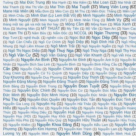
Mai Đức Trung
(6)
Mai Loan
(12)
Tường
(2)
Mai Hạnh
(1)
Mai Kiệm
(1)
Mai Nhật
(2
Mai Tuyết
(37)
Mang Viên Long
(63
Mai Thìn
(3)
Mai Thanh
(1)
Mai Thị Vân
(1)
Marie Hải Miên
(4)
Mẫu Đơn
(1)
Mèo Con
(1)
Mi Thu
(1)
Miên Đức Thắng
(2)
Miên Lin
Minh Đan (Lọ Lem Đất Võ)
(6)
Minh Nguyên
(15)
Minh Nguyễ
(1)
Minh Châu
(2)
Minh Vy
(25)
(3)
Minh Nguyệt
(15)
Minh Nguyệt (NT)
(1)
Minh Nhân Tông
(1)
Mỗ
Mộng Cầm
(8)
Mùa Xanh
(3
tháng một tác giả và một bài thơ hay
(2)
Mộng Nam
(1)
MỸ THUẬT
(6)
Mưa
(1)
Mường Mán
(1)
My Tiên
(1)
Mỹ Vân
(1)
Nam Art
(2)
Nam Ca
Ngàn Thương
(33)
Nam Thi
(17)
NCCGL
(4)
(1)
Năm Bửu
(1)
Nấm Độc
(1)
Ngà
Ngọc Diệp
(35)
Ngọc Bút
(8)
Đẹp Tươi
(1)
nghệ thuật.
(1)
nghiên cứu
(1)
Ngọc Thịn
Ngô Diệp
(6)
Ngô Đình Hải
(7)
(1)
Ngô Càn Chiểu
(1)
Ngô Cự Chính
(2)
Ngô Hồn
Ngô Minh Trãi
(3)
Nhung
(1)
Ngô Liêm Khoan
(1)
Ngô Nguyên Ngiễm
(1)
Ngô Thị Ho
Ngô Thuý Nga
(30)
Ngô Thị Ngọc Diệp
(10)
Ngô Thúy Nga
(16)
Ngô Thy Họ
(1)
Ngô Văn Cư
(52)
(7)
Ngô Văn Giảng
(11)
Ngô Văn Khanh
(17)
Ngô Viết Hòa
(2
Nguyễn An Bình
(70)
Nguyễn An Đình
(4)
Nguyễn
(1)
Nguyễn Ánh 9
(1)
Nguyễn B
Nguyê
Nhân
(1)
Nguyễn Bích Sao Linh
(1)
Nguyễn Bình
(1)
Nguyễn Bính Hồng Cầu
(2)
Cẩn
(26)
Nguyễn Chinh
(4)
Nguyễn Châu
(2)
Nguyễn Công Thụ
(2)
Nguyễn Côn
Nguyễ
Tùng Chinh
(1)
Nguyễn Cử Tú Quỳnh
(2)
Nguyên Diệp
(1)
Nguyễn Dũng
(1)
Duy Khương
(6)
Nguyễn Duy Thịnh
(3)
Nguyễn Duy Phương
(1)
Nguyễn Đại Duẩn
(2
Nguyễn Đặng Mừng
(3)
Nguyễn Đăng Thanh
(20)
Nguyễn Đăng Trình
(4)
Nguyễ
Nguyễn Đoan Tuyết
(25)
Đình Bảng
(1)
Nguyễn Đình Trọng
(1)
Nguyễn Đồng Bộ
Nguyễn Đức Chính
(5)
Nguyễ
Thảo
(1)
Nguyễn Đức Cơ
(1)
Nguyễn Đức Mậu
(2)
Nguyễn Đứ
Đức Minh
(6)
Nguyễn Đức Minh Hùng
(10)
Nguyễn Đức Nhân
(1)
Phú Thọ
(26)
Nguyễn Đức Quyền
(4)
Nguyễn Đức Tấn
(6)
Nguyễn Đức Tình
(4
Nguyên Hạ
(11)
Nguyễ
Nguyễn Gia Long
(1)
Nguyễn Hải Thảo
(2)
Nguyễn Hậu
(2)
Hiếu
(8)
Nguyễn Hiếu Học
(2)
Nguyễn Hòa Hiệp
(2)
Nguyễn Hoài Ân
(1)
Nguyễn Hoàn
Nguyễn Huệ
(3)
Nguyễn Huy
(3
Thức
(2)
Nguyễn Hồng Diệu
(1)
Nguyên Hùng
(1)
Nguyễn Huy (HD)
(1)
Nguyễn Huy Khôi
(1)
Nguyễn Huỳnh
(1)
Nguyễn Hữu Minh
(1
Nguyễn Hữu Thuần
(4)
Nguyễn Hữu Phú
(1)
Nguyễn Hữu Quý
(2)
Nguyễn Hữu Trun
Nguyễn Khoa Đăng
(51)
Nguyễn Kiề
(2)
Nguyễn Khiêm
(1)
Nguyễn Kiều Lam
(2)
Phương
(3)
Nguyễn Kim Hương
(7)
Nguyễ
Nguyễn Kim Thịnh
(1)
Nguyễn Lam
(2)
Nguyễn Minh Dũng
(46)
Lương Vỵ
(4)
Nguyên Minh
(1)
Nguyễn Minh Hoà
(1