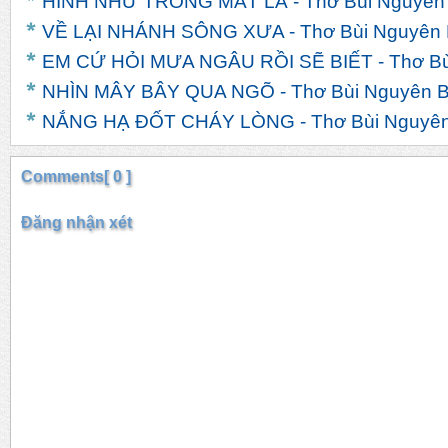
HÌNH NHƯ TRONG MẮT LÁ - Thơ Bùi Nguyên
VỀ LẠI NHÁNH SÔNG XƯA - Thơ Bùi Nguyên
EM CỨ HỎI MƯA NGÂU RỒI SẼ BIẾT - Thơ Bù
NHÌN MÂY BÂY QUA NGÕ - Thơ Bùi Nguyên 
NẮNG HẠ ĐỐT CHÁY LÒNG - Thơ Bùi Nguyê
Comments[ 0 ]
Đăng nhận xét