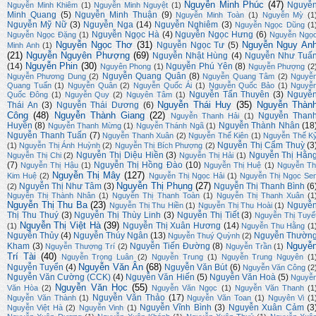
Nguyễn Minh Phúc
(47)
Nguyễ
Nguyễn Minh Khiêm
(1)
Nguyễn Minh Nguyệt
(1)
Minh Quang
(5)
Nguyễn Minh Thuận
(9)
Nguyễn Minh Toàn
(1)
Nguyễn Mỳ
(1
Nguyễn Mỹ Nữ
(3)
Nguyễn Nga
(14)
Nguyễn Nghiêm
(3)
Nguyễn Ngọc Dũng
(1
Nguyễn Ngọc Hà
(4)
Nguyễn Ngọc Hưng
(6)
Nguyễn Ngọc Đặng
(1)
Nguyễn Ngọ
Nguyễn Ngọc Thơ
(31)
Nguyễn Nguy An
Nguyễn Ngọc Tư
(5)
Minh Anh
(1)
(21)
Nguyễn Nguyên Phượng
(69)
Nguyễn Nhật Hùng
(4)
Nguyễn Như Tuấ
Nguyễn Phin
(30)
(14)
Nguyễn Phú Yên
(8)
Nguyên Phong
(1)
Nguyễn Phượng
(2
Nguyễn Quang Quân
(8)
Nguyễn Phương Dung
(2)
Nguyễn Quang Tâm
(2)
Nguyễ
Quang Tuấn
(1)
Nguyễn Quân
(2)
Nguyễn Quốc Ái
(1)
Nguyễn Quốc Bảo
(1)
Nguyễ
Nguyễn Tấn Thuyên
(3)
Nguyễ
Quốc Đông
(1)
Nguyễn Quy
(2)
Nguyên Tâm
(1)
Nguyễn Thái Huy
(35)
Nguyễn Thàn
Thái An
(3)
Nguyễn Thái Dương
(6)
Công
(48)
Nguyễn Thành Giang
(22)
Nguyễn Than
Nguyễn Thanh Hải
(1)
Huyền
(8)
Nguyễn Thành Nhân
(18
Nguyễn Thanh Mừng
(1)
Nguyễn Thánh Ngã
(1)
Nguyễn Thanh Tuấn
(7)
Nguyễn Thanh Xuân
(2)
Nguyễn Thế Kiên
(1)
Nguyễn Thế K
Nguyễn Thị Cẩm Thuỳ
(3
(1)
Nguyễn Thị Ánh Huỳnh
(2)
Nguyễn Thị Bích Phượng
(2)
Nguyễn Thị Diệu Hiền
(3)
Nguyễn Thị Hằn
Nguyễn Thị Chi
(2)
Nguyễn Thị Hải
(1)
(7)
Nguyễn Thị Hồng Đào
(10)
Nguyễn Thị Hậu
(1)
Nguyễn Thị Huệ
(1)
Nguyễn Th
Nguyễn Thị Mây
(127)
Kim Huệ
(2)
Nguyễn Thị Ngọc Hải
(1)
Nguyễn Thị Ngọc Se
Nguyễn Thị Phụng
(27)
Nguyễn Thị Như Tâm
(3)
Nguyễn Thị Thanh Bình
(6
(2)
Nguyễn Thị Thành Nhân
(1)
Nguyễn Thị Thanh Toàn
(1)
Nguyễn Thị Thanh Xuân
(1
Nguyễn Thị Thu Ba
(23)
Nguyễ
Nguyễn Thị Thu Hiền
(1)
Nguyễn Thị Thu Hoài
(1)
Thị Thu Thuý
(3)
Nguyễn Thị Thùy Linh
(3)
Nguyễn Thị Tiết
(3)
Nguyễn Thị Tuyế
Nguyễn Thị Việt Hà
(39)
Nguyễn Thị Xuân Hương
(14)
(1)
Nguyễn Thu Hằng
(1
Nguyễn Thủy
(4)
Nguyễn Thúy Ngân
(13)
Nguyễn Thườn
Nguyễn Thuý Quỳnh
(2)
Nguyễ
Kham
(3)
Nguyễn Tiến Đường
(8)
Nguyễn Thượng Trí
(2)
Nguyễn Trần
(1)
Trí Tài
(40)
Nguyễn Trọng Luân
(2)
Nguyễn Trung
(1)
Nguyễn Trung Nguyên
(1
Nguyễn Văn Ân
(68)
Nguyễn Tuyển
(4)
Nguyễn Văn Bút
(6)
Nguyễn Văn Công
(2
Nguyễn Văn Cường (CCK)
(4)
Nguyễn Văn Hiến
(5)
Nguyễn Văn Hoà
(5)
Nguyễ
Nguyễn Văn Học
(55)
Văn Hòa
(2)
Nguyễn Văn Ngọc
(1)
Nguyễn Văn Thanh
(1
Nguyễn Văn Thảo
(17)
Nguyễn Văn Thành
(1)
Nguyễn Văn Toan
(1)
Nguyên Vi
(1
Nguyễn Vĩnh Bình
(3)
Nguyễn Xuân Cảm
(3
Nguyễn Việt Hà
(2)
Nguyễn Vinh
(1)