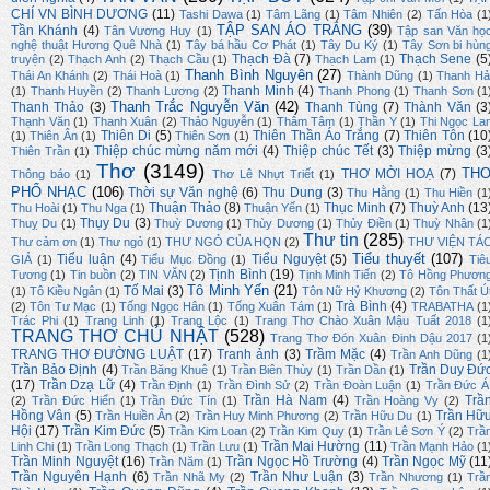
CHÍ VN BÌNH DƯƠNG
(11)
Tashi Dawa
(1)
Tâm Lãng
(1)
Tâm Nhiên
(2)
Tấn Hòa
(1
TẬP SAN ÁO TRẮNG
(39)
Tần Khánh
(4)
Tân Vương Huy
(1)
Tập san Văn họ
nghệ thuật Hương Quê Nhà
(1)
Tây bá hầu Cơ Phát
(1)
Tây Du Ký
(1)
Tây Sơn bi hùn
Thạch Đà
(7)
Thạch Sene
(5
truyện
(2)
Thạch Anh
(2)
Thạch Cầu
(1)
Thạch Lam
(1)
Thanh Bình Nguyên
(27)
Thái An Khánh
(2)
Thái Hoà
(1)
Thành Dũng
(1)
Thanh Hả
Thanh Minh
(4)
(1)
Thanh Huyền
(2)
Thanh Lương
(2)
Thanh Phong
(1)
Thanh Sơn
(1
Thanh Trắc Nguyễn Văn
(42)
Thanh Thảo
(3)
Thanh Tùng
(7)
Thành Văn
(3
Thạnh Văn
(1)
Thanh Xuân
(2)
Thảo Nguyễn
(1)
Thâm Tâm
(1)
Thần Y
(1)
Thi Ngọc La
Thiên Di
(5)
Thiên Thần Áo Trắng
(7)
Thiên Tôn
(10
(1)
Thiên Ân
(1)
Thiên Sơn
(1)
Thiệp chúc mừng năm mới
(4)
Thiệp chúc Tết
(3)
Thiệp mừng
(3
Thiên Trần
(1)
Thơ
(3149)
TH
THƠ MỜI HOẠ
(7)
Thông báo
(1)
Thơ Lê Nhựt Triết
(1)
PHỔ NHẠC
(106)
Thời sự Văn nghệ
(6)
Thu Dung
(3)
Thu Hằng
(1)
Thu Hiền
(1
Thuận Thảo
(8)
Thục Minh
(7)
Thuỳ Anh
(13
Thu Hoài
(1)
Thu Nga
(1)
Thuận Yến
(1)
Thụy Du
(3)
Thuỵ Du
(1)
Thuỳ Dương
(1)
Thùy Dương
(1)
Thủy Điền
(1)
Thuỳ Nhân
(1
Thư tin
(285)
Thư cảm ơn
(1)
Thư ngỏ
(1)
THƯ NGỎ CỦA HQN
(2)
THƯ VIỆN TÁ
Tiểu thuyết
(107)
Tiểu luận
(4)
Tiểu Nguyệt
(5)
GIẢ
(1)
Tiểu Mục Đồng
(1)
Tiê
Tịnh Bình
(19)
Tương
(1)
Tin buồn
(2)
TIN VĂN
(2)
Tịnh Minh Tiến
(2)
Tô Hồng Phươn
Tô Minh Yến
(21)
Tố Mai
(3)
(1)
Tô Kiều Ngân
(1)
Tôn Nữ Hỷ Khương
(2)
Tôn Thất Ú
Trà Bình
(4)
(2)
Tôn Tư Mạc
(1)
Tống Ngọc Hân
(1)
Tống Xuân Tám
(1)
TRABATHA
(1
Trác Phi
(1)
Trang Linh
(1)
Trang Lộc
(1)
Trang Thơ Chào Xuân Mậu Tuất 2018
(1
TRANG THƠ CHỦ NHẬT
(528)
Trang Thơ Đón Xuân Đinh Dậu 2017
(1
TRANG THƠ ĐƯỜNG LUẬT
(17)
Tranh ảnh
(3)
Trầm Mặc
(4)
Trần Anh Dũng
(1
Trần Bảo Định
(4)
Trần Duy Đứ
Trần Băng Khuê
(1)
Trần Biên Thùy
(1)
Trần Dần
(1)
(17)
Trần Dzạ Lữ
(4)
Trần Định
(1)
Trần Đình Sử
(2)
Trần Đoàn Luận
(1)
Trần Đức Á
Trần Hà Nam
(4)
Trầ
(2)
Trần Đức Hiển
(1)
Trần Đức Tín
(1)
Trần Hoàng Vy
(2)
Hồng Vân
(5)
Trần Hữ
Trần Huiền Ân
(2)
Trần Huy Minh Phương
(2)
Trần Hữu Du
(1)
Hội
(17)
Trần Kim Đức
(5)
Trần Kim Loan
(2)
Trần Kim Quy
(1)
Trần Lê Sơn Ý
(2)
Trầ
Trần Mai Hường
(11)
Linh Chi
(1)
Trần Long Thạch
(1)
Trần Lưu
(1)
Trần Mạnh Hảo
(1
Trần Minh Nguyệt
(16)
Trần Ngọc Hồ Trường
(4)
Trần Ngọc Mỹ
(11
Trần Năm
(1)
Trần Nguyên Hạnh
(6)
Trần Như Luận
(3)
Trần Nhã My
(2)
Trần Nhương
(1)
Trầ