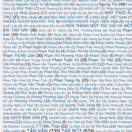
Nguyễn Xuân Dương
(1)
Nguyễn Xuân Khánh
(1)
Nguyễn Xuân Thuỷ
(1)
Nguyễn Xuâ
Ngưng Thu
(44)
Nguyễn Xuân Tư
(3)
Nguyệt Linh
(5)
Thủy
(1)
Nguyệt Quế
(1)
Nh
Nhã Thiên
(7)
Ngọc
(1)
nhà Thương
(1)
Nhân Hậu
(2)
NHÂN VẬT
(1)
Nhật Nguyệt Xuâ
NHỚ THUỞ Ấ
Nhật Quang
(17)
Hương
(1)
Nhất Sinh
(1)
Nhật Vũ
(1)
Nhi Hạ
(1)
THƠ
(37)
Như Hoài
(4)
NHỮNG ÁNG VĂN HAY VỀ LÀNG QUÊ VIỆT NAM
(7
NHỮNG NGƯỜI BẠN ĐÂT THỦ
(6)
NHỮNG NGƯỜI THỰC HIỆN HQN
(5)
Nôn
NỬA THÁNG MỘT TÁC GIẢ VÀ MỘ
Quốc Lập
(2)
NP phan
(1)
Nửa Đời hư
(1)
BÀI THƠ HAY
(38)
Phạ
nước
(1)
O. Henry
(1)
P.N. Thường Đoan
(1)
Pearl
(1)
Ánh
(34)
Phạm Anh Xuân
(3)
Phạm Bá Nhơn
(2)
Phạm Cao Hoàng
(1)
Phạm Đìn
Phạm Hữu Hoàng
(20)
Nghi
(1)
Phạm Hổ
(1)
Phạm Kiều Hưng
(1)
Phạm Lâm
(1)
Phạ
Phạm Minh Dũng
(14)
Phạm Minh Hiền
(9)
Phạm Minh Thuận
(10
Lê Tường Vi
(1)
Phạm Ngân
(3)
Phạm Mỹ
(1)
Phạm Như Vân
(1)
Phạm Phan Hòa
(1)
Phạm Phương La
Phạm Thái Ba
(4)
Phạm Thị Hải Dương
(9)
(1)
Phạm Quỳnh An
(1)
Phạm Thị Liên
(1
Phạm Thị Mỹ Liên
(30)
Phạm Thị Phương Thảo
(3)
Phạm Thuý
(6)
Phạm Trầ
Phạm Tuấn Vũ
(29)
Phạm Tử Văn
(21)
Ái Linh
(4)
Phạ
Phạm Trung Tín
(2)
Văn Phương
(16)
Phan Anh
(12)
Phạm Văn Thạnh
(1)
Phạm Vũ
(1)
Phan Cung Việt
(1
Phan Đức Nam
(1)
Phan Hoài Thương
(1)
Phan Hoàng
(2)
Phan Huỳnh Điểu
(1)
Pha
Phan Mai Thư Nhã
(6)
Phan Nam
(20)
Hữu Lý
(1)
Phan Khanh
(2)
Phan Quỳnh Nh
Phan Tấn Lược
(6)
(1)
Phan Sửu
(1)
Phan Thanh Cương
(2)
Phan Thị Huỳnh Trang
(2
Phan Trang Hy
(25)
Phan Tiên Phát
(1)
Phan Tình
(1)
Phan Văn Bình
(1)
Phan Vă
Phan Văn Thuần
(3)
Thạnh
(1)
Phan Vĩnh
(1)
phần 1
(1)
phần 2
(1)
phần 3
(1)
phần 
Phỏng vấn
(7)
Ph
(1)
Phiêu Vân
(1)
Phong Dương
(2)
Phong Điệp
(1)
Phú Ngọc
(1)
Quang
(3)
Phú Xuân
(8)
Phùng Hiếu
(10)
Phùng Gia Lộc
(1)
Phùng Hiệu
(1)
Phùn
Phùng Phương Quý
(7)
Hoàng Chương
(1)
Phụng Thiên
(1)
Phùng Văn Khai
(1)
Phướ
Phương Phương
(10)
Phương Uy
(5)
Vũ
(1)
Quan Thế Âm
(1)
Quảng Ngọc
(1
Quang Tuấn Dũng
(9)
Quảng Ngôn Lê Ngữ
(1)
Quang Thám
(1)
Quốc Hùng
(2)
Quố
Quỳnh Nga
(16)
Tuyên
(1)
quy luật dịch
(1)
Quỳnh Lệ
(1)
Quỳnh Trâm
(1)
Raso
Rêu (Cao Hoàng Từ Đoan
Helmandollar
(1)
Raymond Carver
(1)
Raymond Thư
(1)
SÁCH BẠN VĂN
(71)
(13)
Song Ninh
(11)
Sôn
SARAH HALL
(1)
SINH NHẬT
(1)
Hương
(11)
Sông Song
(8)
Sơn Trần
(15)
Sông Lam
(1)
Sơn Tịnh
(2)
Sruthi Thekkia
T.T.Hiếu Thảo
(22)
Tạ Thị Hoa
(14)
Tam quố
(1)
Stephen Crane
(1)
Tạ Nghi Lễ
(1)
TẢN VĂN
(230)
TẠP BÚT
(624)
diễn nghĩa
(4)
TẠ
Tạp chí Văn Mới
(1)