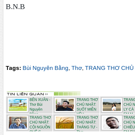
B.N.B
Tags:
Bùi Nguyên Bằng
,
Thơ
,
TRANG THƠ CHỦ
BẾN XUÂN -
TRANG THƠ
TRAN
Thơ Bùi
CHỦ NHẬT:
CHỦ N
Nguyên
SUỐT MIỀN
LY CÀ
Bằng
YÊU -...
EM M..
TRANG THƠ
TRANG THƠ
TRAN
CHỦ NHẬT:
CHỦ NHẬT:
CHỦ N
CỘI NGUỒN
THÁNG TƯ -
CHIỀU
QUÊ C...
Thơ ...
EM CHI