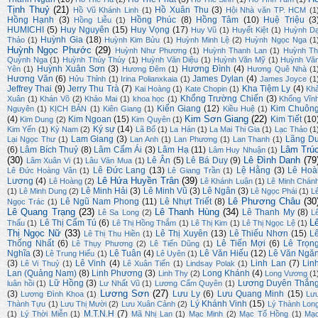
Tịnh Thuỷ
(21)
Hồ Xuân Thu
(3)
Hồ Vũ Khánh Linh
(1)
Hội Nhà văn TP. HCM
(1
Hồng Hạnh
(3)
Hồng Phúc
(8)
Hồng Tâm
(10)
Huệ Triệu
(3
Hồng Liễu
(1)
HUMICHI
(5)
Huy Nguyên
(15)
Huy Vọng
(17)
Huy Vũ
(1)
Huyết Kiệt
(1)
Huỳnh D
Huỳnh Gia
(18)
Thảo
(1)
Huỳnh Kim Bửu
(1)
Huỳnh Minh Lệ
(2)
Huỳnh Ngọc Nga
(1
Huỳnh Ngọc Phước
(29)
Huỳnh Như Phương
(1)
Huỳnh Thanh Lan
(1)
Huỳnh Th
Quỳnh Nga
(1)
Huỳnh Thúy Thúy
(1)
Huỳnh Văn Diệu
(1)
Huỳnh Văn Mỹ
(1)
Huỳnh Vă
Huỳnh Xuân Sơn
(3)
Hương Đình
(4)
Yên
(1)
Hương Đêm
(1)
Hương Quê Nhà
(1
Hương Văn
(6)
James Dylan
(4)
Hửu Thỉnh
(1)
Irina Polianxkaia
(1)
James Joyce
(1
Jeffrey Thai
(9)
Jerry Thu Trà
(7)
Kha Tiệm Ly
(4)
Kai Hoàng
(1)
Kate Chopin
(1)
Kh
Khổng Trường Chiến
(3)
Xuân
(1)
Khán Võ
(2)
Khảo Mai
(1)
khoa học
(1)
Khổng Vĩn
Kiến Giang
(12)
Kim Chuôn
Nguyên
(1)
KỊCH BẢN
(1)
Kiên Giang
(1)
Kiều Huệ
(1)
Kim Sơn Giang
(22)
(4)
Kim Ngoan
(15)
Kim Tiết
(10
Kim Dung
(2)
Kim Quyên
(1)
Ký sự
(14)
Kim Yến
(1)
Kỳ Nam
(2)
Lã Bố
(1)
La Hán
(1)
La Mai Thi Gia
(1)
Lạc Thảo
(1
Lam Giang
(3)
Lãng D
Lại Ngọc Thư
(1)
Lan Anh
(1)
Lan Phương
(1)
Lan Thanh
(1)
Lâm Trú
(6)
Lâm Bích Thuỷ
(8)
Lâm Cẩm Ái
(3)
Lâm Hạ
(11)
Lâm Huy Nhuận
(1)
(30)
Lê Đình Danh
(79
Lê Ân
(5)
Lê Bá Duy
(9)
Lâm Xuân Vi
(1)
Lâu Văn Mua
(1)
Lê Đức Lang
(13)
Lệ Hằng
(3)
Lê Hoà
Lê Đức Hoàng Vân
(1)
Lê Giang Trần
(1)
Lê Hứa Huyền Trân
(39)
Lương
(4)
Lê Hoàng
(2)
Lê Khánh Luận
(1)
Lê Minh Chán
Lê Minh Hải
(3)
Lê Minh Vũ
(3)
Lê Ngân
(3)
(1)
Lê Minh Dung
(2)
Lê Ngọc Phái
(1)
L
Lê Phương Châu
(30
Lê Ngũ Nam Phong
(11)
Lê Nhựt Triết
(8)
Ngọc Trác
(1)
Lê Quang Trạng
(23)
Lê Thanh Hùng
(34)
Lê Thanh My
(8)
Lê Sa Long
(2)
L
L
Lê Thị Cẩm Tú
(6)
Thấu
(1)
Lê Thị Hồng Thắm
(1)
Lê Thị Kim
(1)
Lê Thị Ngọc Lệ
(1)
Thị Ngọc Nữ
(33)
Lê Thị Xuyên
(13)
Lê Thiếu Nhơn
(15)
L
Lê Thị Thu Hiền
(1)
Thống Nhất
(6)
Lê Tiến Mợi
(6)
Lê Trọn
Lê Thụy Phương
(2)
Lê Tiến Dũng
(1)
Nghĩa
(3)
Lê Tuân
(4)
Lê Văn Hiếu
(12)
Lê Văn Ngă
Lê Trung Hiếu
(1)
Lê Uyên
(1)
(3)
Lê Vinh
(4)
Linh Lan
(7)
Lin
Lê Vi Thuỷ
(1)
Lê Xuân Tiến
(1)
Lindsay Polak
(1)
Lan (Quảng Nam)
(8)
Linh Phương
(3)
Long Khánh
(4)
Linh Thy
(2)
Long Vương
(1
Lữ Hồng
(3)
Lương Duyên Thắn
luân hồi
(1)
Lư Nhất Vũ
(1)
Lương Cẩm Quyên
(1)
Lương Sơn
(27)
(3)
Lưu Ly
(6)
Lưu Quang Minh
(15)
Lương Đình Khoa
(1)
Lư
Lý Khánh Vinh
(15)
Thành Tựu
(1)
Lưu Thị Mười
(2)
Lưu Xuân Cảnh
(2)
Lý Thành Lon
M.T.N.H
(7)
(1)
Lý Thời Miễn
(1)
Mã Nhị Lan
(1)
Mạc Minh
(2)
Mạc Tố Hồng
(1)
Mạ