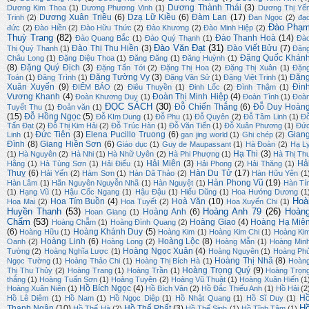
Dương Thành Thái
(3)
Dương Kim Thoa
(1)
Dương Phương Vinh
(1)
Dương Thị Yế
Dương Xuân Triều
(6)
Dzạ Lữ Kiều
(6)
Đàm Lan
(17)
Trinh
(2)
Đan Ngọc
(2)
đạ
Đào Phạ
đức
(2)
Đào Hiền
(2)
Đào Hữu Thức
(2)
Đào Khương
(2)
Đào Minh Hiệp
(2)
Thuỳ Trang
(82)
Đào Thanh Hoà
(14)
Đào Quang Bắc
(1)
Đào Quý Thạnh
(1)
Đà
Đào Văn Đạt
(31)
Đào Thị Thu Hiền
(3)
Đào Viết Bửu
(7)
Thị Quý Thanh
(1)
Đặn
Đặng Quốc Khán
Châu Long
(1)
Đặng Diệu Thoa
(1)
Đăng Đăng
(1)
Đăng Huỳnh
(1)
(8)
Đặng Quý Địch
(3)
Đặng Tấn Tới
(2)
Đặng Thị Hoa
(2)
Đặng Thị Xuân
(1)
Đặn
Đặng Tường Vy
(3)
Đặn
Toán
(1)
Đăng Trình
(1)
Đặng Văn Sử
(1)
Đặng Việt Trinh
(1)
Xuân Xuyến
(9)
Đin
ĐIỂM BÁO
(2)
Điêu Thuyền
(1)
Đinh Lốc
(2)
Đình Thậm
(1)
Vương Khanh
(4)
Đoàn Thị Minh Hiệp
(4)
Đoàn Khương Duy
(1)
Đoàn Tình
(1)
Đoà
ĐỌC SÁCH
(30)
Đỗ Chiến Thắng
(6)
Đỗ Duy Hoàn
Tuyết Thu
(1)
Đoản văn
(1)
(15)
Đỗ Hồng Ngọc
(5)
Đỗ KIm Dung
(1)
Đỗ Phu
(1)
Đỗ Quyên
(2)
Đỗ Tâm Linh
(1)
Đ
Tấn Đạt
(2)
Đỗ Thị Kim Hải
(2)
Đỗ Trúc Hàn
(1)
Đỗ Văn Tiến
(1)
Đỗ Xuân Phương
(1)
Đứ
Đức Tiên
(3)
Elena Pucillo Truong
(6)
Gian
Linh
(1)
gan jing world
(1)
Ghi chép
(2)
Đình
(8)
Giang Hiền Sơn
(6)
Giáo dục
(1)
Guy de Maupassant
(1)
Hà Đoàn
(2)
Hạ L
Hạ Thi
(3)
(1)
Hà Nguyên
(2)
Hà Nhi
(1)
Hà Nhữ Uyên
(2)
Hà Phi Phượng
(1)
Hà Thị Th
Hải Miên
(3)
Hả
Hằng
(1)
Hà Tùng Sơn
(1)
Hải Điểu
(1)
Hải Phong
(2)
Hải Thăng
(1)
Thuỵ
(6)
Hàn Du Tử
(17)
Hải Yến
(2)
Hàm Sơn
(1)
Hàn Dã Thảo
(2)
Hàn Hữu Yên
(1
Hàn Phong Vũ
(19)
Hàn Lâm
(1)
Hãn Nguyên Nguyễn Nhã
(1)
Hàn Nguyệt
(1)
Hàn Tí
(1)
Hạng Vũ
(1)
Hậu Cốc Ngang
(1)
Hậu Đậu
(1)
Hiếu Dũng
(1)
Hoa Hướng Dương
(1
Hoà
Hoa Tím Buồn
(4)
Hoà Văn
(10)
Hoa Mai
(2)
Hoa Tuyết
(2)
Hoa Xuyến Chi
(1)
Huyền Thanh
(53)
Hoàng Anh 79
(26)
Hoàn
Hoàng Anh
(6)
Hoan Giang
(1)
Chẩm
(53)
Hoàng Giao
(4)
Hoàng Hạ Miê
Hoàng Chẫm
(1)
Hoàng Đình Quang
(2)
(6)
Hoàng Khánh Duy
(5)
Hoàng Hữu
(1)
Hoàng Kim
(1)
Hoàng Kim Chi
(1)
Hoàng Ki
Hoàng Linh
(6)
Hoàng Lộc
(8)
Oanh
(2)
Hoàng Long
(2)
Hoàng Mẫn
(1)
Hoàng Min
Hoàng Ngọc Xuân
(4)
Tường
(2)
Hoàng Nghĩa Lược
(1)
Hoàng Nguyên
(1)
Hoàng Ph
Hoàng Thị Nhã
(8)
Ngọc Tường
(1)
Hoàng Thảo Chi
(1)
Hoàng Thị Bích Hà
(1)
Hoàn
Hoàng Trọng Quý
(9)
Thị Thu Thủy
(2)
Hoàng Trang
(1)
Hoàng Trần
(1)
Hoàng Trọn
thắng
(1)
Hoàng Tuấn Sơn
(1)
Hoàng Tuyên
(2)
Hoàng Vũ Thuật
(1)
Hoàng Xuân Hiến
(1
Hồ Bích Ngọc
(4)
Hoàng Xuân Niên
(1)
Hồ Bích Vân
(2)
Hồ Đắc Thiếu Anh
(1)
Hồ Hải
(2
H
Hồ Lê Diêm
(1)
Hồ Nam
(1)
Hồ Ngọc Diệp
(1)
Hồ Nhật Quang
(1)
Hồ Sĩ Duy
(1)
H
Thanh Ngân
(10)
Hồ Thế Phất
(3)
Hồ Thế Hà
(2)
Hồ Thế Sinh
(1)
Hồ Tĩnh Tâm
(1)