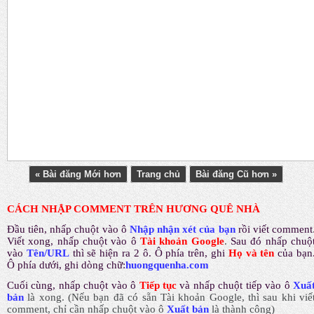
« Bài đăng Mới hơn
Trang chủ
Bài đăng Cũ hơn »
CÁCH NHẬP COMMENT TRÊN HƯƠNG QUÊ NHÀ
Đầu tiên, nhấp chuột vào ô
Nhập nhận xét của bạn
rồi viết comment
Viết xong, nhấp chuột vào ô
Tài khoản Google
.
Sau đó nhấp chuộ
vào
Tên/URL
thì sẽ hiện ra 2 ô. Ô phía trên, ghi
Họ và tên
của bạn
Ô phía dưới, ghi dòng chữ:
huongquenha.com
Cuối cùng, nhấp chuột vào ô
Tiếp tục
và nhấp chuột tiếp vào ô
Xuấ
bản
là xong.
(Nếu bạn đã có sẵn Tài khoản Google, thì sau khi viế
comment, chỉ cần nhấp chuột vào ô
Xuất bản
là thành công
)