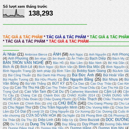
Số lượt xem tháng trước
138,293
-------------------------------------------------------------------------
TÁC GIẢ & TÁC PHẨM
*
TÁC GIẢ & TÁC PHẨM
*
TÁC GIẢ & TÁC PHẨ
*
TÁC GIẢ & TÁC PHẨM
*
TÁC GIẢ & TÁC PHẨM
-----------------------------------
-------------------------------------------------------------------------------------------------------------
--------------
Ái Nhân
(21)
ẢNH
(58)
Anh Phon
Ambrose Bierce
(1)
Anh Ngọc
(1)
Anh Nguyên
(1)
(4)
Anh Phương
(9)
Bạch Diệp
(5)
âm nhạc
(2)
âm thanh
(1)
Ân Thiên
(1)
Bách Mỵ
(2
BÀN TRÒN VĂN NGHỆ
(87)
Bảo Hồ
(1)
Bảo Lâm
(1)
Bảo Ninh
(2)
Bé Hải Dân
(1
Bích Ái
(3)
Bích Lê
(4)
Bình Địa Mộc
(3)
Bích Ngọc
(1)
Bích Vân
(2)
Bình Nguyên
(1
Bobby Nam Giang
(3)
Bình Nguyên Trang
(2)
binh pháp
(1)
Bình Tâm
(1)
Bùi Anh Sắ
Bùi Đức Ánh
(66)
Bùi Hoài Vân
(5
(1)
Bùi Công Thuấn
(1)
Bùi Danh Hải Phong
(1)
Bùi Nguyên Bằng
(25)
Bùi Nhựa
(4)
Bù
Bùi Huyền Tương
(2)
Bùi Hữu Phước
(1)
Văn Bồng
(5)
BÚT KÝ
(17)
Bùi Việt Thắng
(2)
Ca Dao
(2)
Cao Duy Thảo
(1)
Cao Ki
Cao Thị Thu Hà
(3)
Quy
(1)
Cao Thọ Thêm
(2)
Cao Thoại Châu
(1)
Cao Thu Hà
(1)
Ca
Cao Văn Tam
(5)
Cát Du
(7)
Cẩm Lệ
(4)
Trọng Quế
(1)
Catherine Mansfield
(1)
Cẩ
Tú Cầu
(1)
Chàng Cát
(1)
Chánh Đức
(1)
CHÀO XUÂN 2014
(1)
CHÂN DUNG VĂ
Châu Thạch
(9)
NGHỆ SĨ
(2)
Châu Đoàn
(1)
Châu Quang Phước
(1)
Châu Thường Vin
CHỦ BIÊN
(141)
(1)
Chí Anh
(1)
Chính Đức
(1)
chủ
(1)
Chu Giang Phong
(1)
Chu La
Chu Ngạn Thư
(10)
Chu Trầm Nguyên Minh
(16)
(2)
Chu Vương Miện
(1)
Chúa Sơ
Cỏ Dại
(7)
Lâm
(1)
covid 19
(1)
Công Nguyễn
(1)
Cơ Xương
(1)
Cúc Dương
(1)
Cuộc th
CỬA SỔ VĂN HÓA
(6)
văn chương
(1)
Dạ Ngân
(1)
Dã Phong Bình
(2)
Dã Phương
(1
DỌC ĐƯỜN
Diệp Linh
(18)
Dino Buzzati
(3)
Dạ Thảo
(2)
Dạ Thy
(1)
Diệp Uy
(1)
(29)
Dung Thị Vân
(28)
Duy Phạm
(6)
Du Tử Lê
(1)
Duy Bằng
(1)
Dương Diệu Min
Dương Hằng
(7)
Dương Kim Nhi
(4
(1)
Dương Đăng Huệ
(1)
Dương Hải Yến
(2)