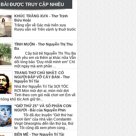
BÀI ĐƯỢC TRUY CẬP NHIỀU
KHÚC TRĂNG XƯA - Thơ Trịnh
Bửu Hoài
Trăng vẫn về Gác mái hiên xưa
Rượu vẫn nở Trên vành ly thuở trước
TÌNH MUỘN - Thơ Nguyễn Thị Thu
Ba
Cây bút trẻ Nguyễn Thị Thu Ba
Anh yêu em và thêm ai khác nữa Vẫn
dối lòng bảo “Duy nhất mình em” Chỉ
một ngày mà anh phân ...
TRANG THƠ CHỦ NHẬT: CÓ
NGƯỜI ĐẬP VỠ CÂY ĐÀN - Thơ
Nguyễn Trí Tài
Nhà thơ Nguyễn Trí Tài SỢI TÓC
RƠI Mòn mỏi đợi ai, mòn mỏi đợi
Tình theo cơn gió mãi chơi vơi Em về
hỏng khô tóc Anh giữ tìn...
“GIỜ THỨ 25” VÀ SỐ PHẬN CON
NGƯỜI - Bài của Nguyễn Phin
Tôi đã đọc truyện “Giờ thứ hai
mươi lăm” của nhà văn Constantin
Virgil Gheorghiu đến lần thứ ba, thứ
tư. Tôi cũng đã xem phim cùng...
BẾN MÊ - Thơ Nguyễn Trí Tài