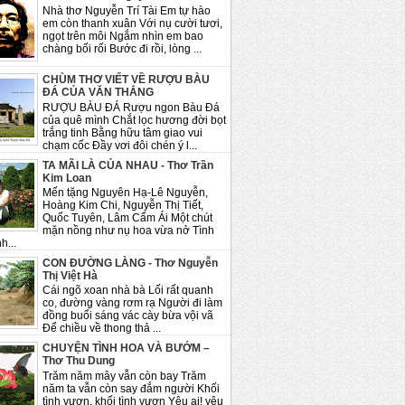
Nhà thơ Nguyễn Trí Tài Em tự hào
em còn thanh xuân Với nụ cười tươi,
ngọt trên môi Ngắm nhìn em bao
chàng bối rối Bước đi rồi, lòng ...
CHÙM THƠ VIẾT VỀ RƯỢU BÀU
ĐÁ CỦA VĂN THẮNG
RƯỢU BÀU ĐÁ Rượu ngon Bàu Đá
của quê mình Chắt lọc hương đời bọt
trắng tinh Bằng hữu tâm giao vui
chạm cốc Đầy vơi đôi chén ý l...
TA MÃI LÀ CỦA NHAU - Thơ Trần
Kim Loan
Mến tặng Nguyên Hạ-Lê Nguyễn,
Hoàng Kim Chi, Nguyễn Thị Tiết,
Quốc Tuyên, Lâm Cẩm Ái Một chút
mặn nồng như nụ hoa vừa nở Tình
h...
CON ĐƯỜNG LÀNG - Thơ Nguyễn
Thị Việt Hà
Cái ngõ xoan nhà bà Lối rất quanh
co, đường vàng rơm rạ Người đi làm
đồng buổi sáng vác cày bừa vội vã
Để chiều về thong thả ...
CHUYỆN TÌNH HOA VÀ BƯỚM –
Thơ Thu Dung
Trăm năm mây vẫn còn bay Trăm
năm ta vẫn còn say đắm người Khối
tình vươn, khối tình vươn Yêu ai! yêu