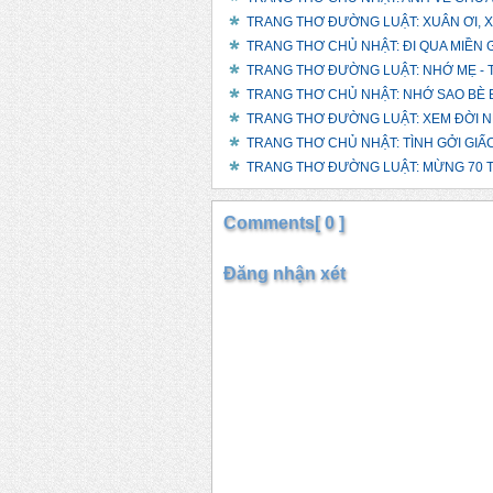
TRANG THƠ ĐƯỜNG LUẬT: XUÂN ƠI, XUÂN
TRANG THƠ CHỦ NHẬT: ĐI QUA MIỀN G
TRANG THƠ ĐƯỜNG LUẬT: NHỚ MẸ - T
TRANG THƠ CHỦ NHẬT: NHỚ SAO BÈ B
TRANG THƠ ĐƯỜNG LUẬT: XEM ĐỜI NHẸ
TRANG THƠ CHỦ NHẬT: TÌNH GỞI GIẤC 
TRANG THƠ ĐƯỜNG LUẬT: MỪNG 70 TU
Comments[ 0 ]
Đăng nhận xét