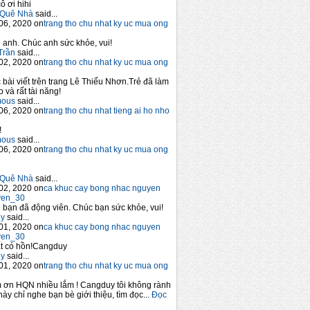
ô ơi hihi
Quê Nhà
said...
06, 2020 on
trang tho chu nhat ky uc mua ong
anh. Chúc anh sức khỏe, vui!
Trần
said...
02, 2020 on
trang tho chu nhat ky uc mua ong
 bài viết trên trang Lê Thiếu Nhơn.Trẻ đã làm
 và rất tài năng!
mous
said...
06, 2020 on
trang tho chu nhat tieng ai ho nho
!
mous
said...
06, 2020 on
trang tho chu nhat ky uc mua ong
Quê Nhà
said...
02, 2020 on
ca khuc cay bong nhac nguyen
yen_30
bạn đã động viên. Chúc bạn sức khỏe, vui!
y
said...
01, 2020 on
ca khuc cay bong nhac nguyen
yen_30
t có hồn!Cangduy
y
said...
01, 2020 on
trang tho chu nhat ky uc mua ong
 ơn HQN nhiều lắm ! Cangduy tôi không rành
này chỉ nghe bạn bè giới thiệu, tìm đọc...
Đọc