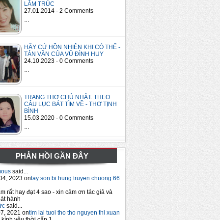
LÂM TRÚC
27.01.2014 - 2 Comments
…
HÃY CỨ HỒN NHIÊN KHI CÓ THỂ -
TẢN VĂN CỦA VŨ ĐÌNH HUY
24.10.2023 - 0 Comments
…
TRANG THƠ CHỦ NHẬT: THEO
CÂU LỤC BÁT TÌM VỀ - THƠ TỊNH
BÌNH
15.03.2020 - 0 Comments
…
PHẢN HỒI GẦN ĐÂY
mous
said...
04, 2023 on
tay son bi hung truyen chuong 66
m rất hay đạt 4 sao - xin cảm ơn tác giả và
át hành
ức
said...
7, 2021 on
tim lai tuoi tho tho nguyen thi xuan
 kính yêu thời cấp 1