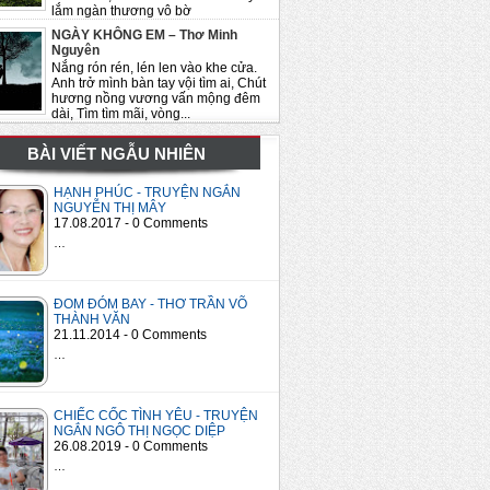
lắm ngàn thương vô bờ
NGÀY KHÔNG EM – Thơ Minh
Nguyên
Nắng rón rén, lén len vào khe cửa.
Anh trở mình bàn tay vội tìm ai, Chút
hương nồng vương vấn mộng đêm
dài, Tìm tìm mãi, vòng...
BÀI VIẾT NGẪU NHIÊN
HẠNH PHÚC - TRUYỆN NGẮN
NGUYỄN THỊ MÂY
17.08.2017 - 0 Comments
…
ĐOM ĐÓM BAY - THƠ TRẦN VÕ
THÀNH VĂN
21.11.2014 - 0 Comments
…
CHIẾC CỐC TÌNH YÊU - TRUYỆN
NGẮN NGÔ THỊ NGỌC DIỆP
26.08.2019 - 0 Comments
…