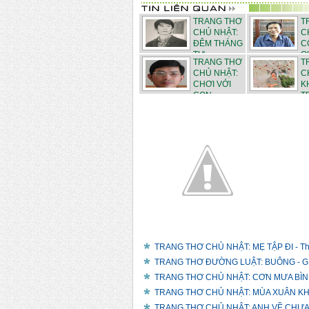
TRANG THƠ
T
CHỦ NHẬT:
C
ĐÊM THÁNG
C
TƯ - ...
QU
TRANG THƠ
T
CHỦ NHẬT:
C
CHƠI VỚI
K
CON - ...
T
THÁN...
TRANG THƠ CHỦ NHẬT: MẸ TẬP ĐI - Th
TRANG THƠ ĐƯỜNG LUẬT: BUÔNG - GIỮ
TRANG THƠ CHỦ NHẬT: CƠN MƯA BÌNH 
TRANG THƠ CHỦ NHẬT: MÙA XUÂN KHÔ
TRANG THƠ CHỦ NHẬT: ANH VỀ CHƯA?