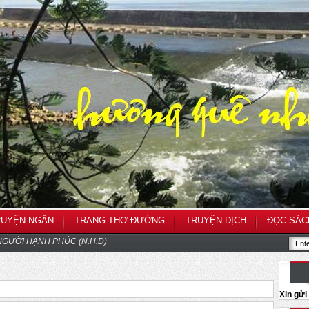
RUYỆN NGẮN
TRANG THƠ ĐƯỜNG
TRUYỆN DỊCH
ĐỌC SÁC
GƯỜI HẠNH PHÚC (N.H.D)
Xin gử