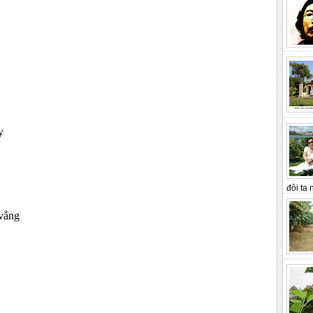
y
đôi ta n
 vắng