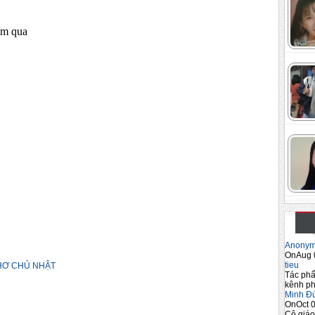
ôm qua
Anony
OnAug 
tieu
HƠ CHỦ NHẬT
Tác phẩ
kênh ph
Minh Đ
OnOct 0
Cô giáo