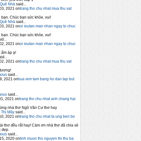
Quê Nhà
said...
03, 2021 on
trang tho chu nhat mua thu vat
bạn. Chúc bạn sức khỏe, vui!
Quê Nhà
said...
03, 2021 on
oi ieutan man nhan ngay to chuc
bạn. Chúc bạn sức khỏe, vui!
id...
02, 2021 on
oi ieutan man nhan ngay to chuc
 ấm áp ạ!
id...
02, 2021 on
trang tho chu nhat mua thu vat
tượng!
mous
said...
9, 2021 on
bua iem tam bang ho dan tap but
mous
said...
1, 2021 on
trang tho chu nhat anh chang hai
ừng nhà thơ Ngô Văn Cư thơ hay
 Thị Mây
said...
10, 2021 on
trang tho chu nhat ta ung ben bo
ài thơ đều rất hay! Cám ơn nhà thơ đã chia sẻ
 đẹp.
mous
said...
15, 2020 on
tinh muon tho nguyen thi thu ba