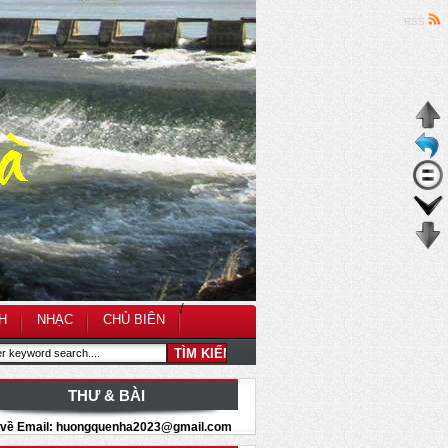
RSS
/
H
NHẠC
CHỦ BIÊN
THƯ & BÀI
i về Email: huongquenha2023@gmail.com