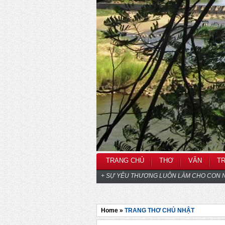
TRANG CHỦ
THƠ
VĂN
T
+ SỰ YÊU THƯƠNG LUÔN LÀM CHO CON N
Home »
TRANG THƠ CHỦ NHẬT