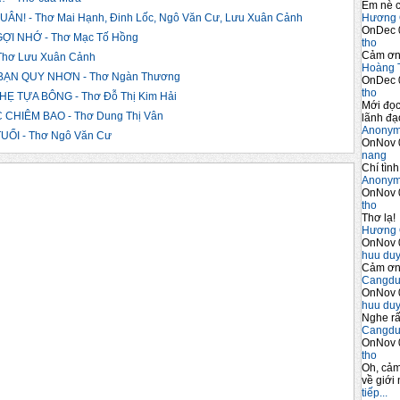
Em nè c
Hương 
! - Thơ Mai Hạnh, Đinh Lốc, Ngô Văn Cư, Lưu Xuân Cảnh
OnDec 
ỢI NHỚ - Thơ Mạc Tố Hồng
tho
Cảm ơn 
hơ Lưu Xuân Cảnh
Hoàng 
ẠN QUY NHƠN - Thơ Ngàn Thương
OnDec 
tho
 TỰA BÔNG - Thơ Đỗ Thị Kim Hải
Mới đọc
CHIÊM BAO - Thơ Dung Thị Vân
lãnh đạo
Anony
ỔI - Thơ Ngô Văn Cư
OnNov 
nang
Chí tình
Anony
OnNov 
tho
Thơ lạ!
Hương 
OnNov 
huu du
Cảm ơn 
Cangdu
OnNov 
huu du
Nghe rấ
Cangdu
OnNov 
tho
Oh, cảm
về giới 
tiếp...