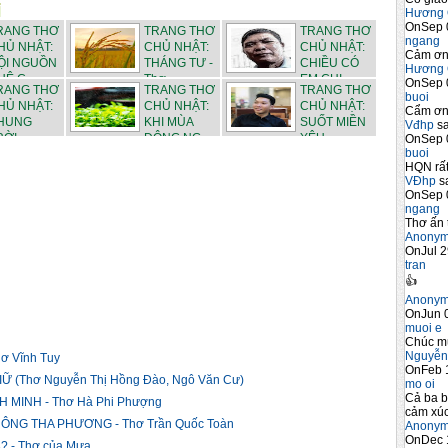
Hương 
OnSep 
RANG THƠ
TRANG THƠ
TRANG THƠ
ngang
HỦ NHẬT:
CHỦ NHẬT:
CHỦ NHẬT:
Cảm ơn 
ỘI NGUỒN
THÁNG TƯ -
CHIỀU CÓ
Hương 
Ê C...
Thơ ...
EM CHI...
OnSep 
RANG THƠ
TRANG THƠ
TRANG THƠ
buoi
HỦ NHẬT:
CHỦ NHẬT:
CHỦ NHẬT:
Cẩm ơn 
HUNG
KHI MÙA
SUỐT MIỀN
Vđhp
sa
RỜI
ĐÔNG NG...
YÊU -...
OnSep 
buoi
HQN rất
VĐhp
sa
OnSep 
ngang
Thơ ấn 
Anony
OnJul 2
tran
👍
Anony
OnJun 0
muoi e
Chúc m
Nguyễn
ơ Vĩnh Tuy
OnFeb 
 (Thơ Nguyễn Thị Hồng Đào, Ngô Văn Cư)
mo oi
Cả ba b
MINH - Thơ Hà Phi Phượng
cảm xúc
NG THA PHƯƠNG - Thơ Trần Quốc Toàn
Anony
OnDec 
 - Thơ của Mưa