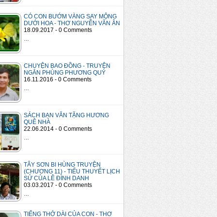
CÓ CON BƯỚM VÀNG SAY MỘNG
DƯỚI HOA - THƠ NGUYỄN VĂN ÂN
18.09.2017 - 0 Comments
…
CHUYỆN BAO ĐỒNG - TRUYỆN
NGẮN PHÙNG PHƯƠNG QUÝ
16.11.2016 - 0 Comments
…
SÁCH BẠN VĂN TẶNG HƯƠNG
QUÊ NHÀ
22.06.2014 - 0 Comments
…
TÂY SƠN BI HÙNG TRUYỆN
(CHƯƠNG 11) - TIỂU THUYẾT LỊCH
SỬ CỦA LÊ ĐÌNH DANH
03.03.2017 - 0 Comments
…
TIẾNG THỞ DÀI CỦA CON - THƠ