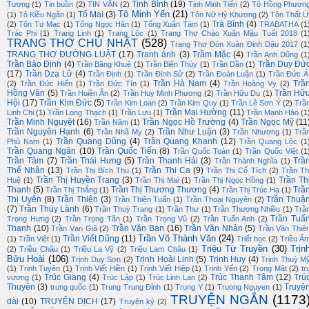
Tịnh Bình
(19)
Tương
(1)
Tin buồn
(2)
TIN VĂN
(2)
Tịnh Minh Tiến
(2)
Tô Hồng Phươn
Tô Minh Yến
(21)
Tố Mai
(3)
(1)
Tô Kiều Ngân
(1)
Tôn Nữ Hỷ Khương
(2)
Tôn Thất Ú
Trà Bình
(4)
(2)
Tôn Tư Mạc
(1)
Tống Ngọc Hân
(1)
Tống Xuân Tám
(1)
TRABATHA
(1
Trác Phi
(1)
Trang Linh
(1)
Trang Lộc
(1)
Trang Thơ Chào Xuân Mậu Tuất 2018
(1
TRANG THƠ CHỦ NHẬT
(528)
Trang Thơ Đón Xuân Đinh Dậu 2017
(1
TRANG THƠ ĐƯỜNG LUẬT
(17)
Tranh ảnh
(3)
Trầm Mặc
(4)
Trần Anh Dũng
(1
Trần Bảo Định
(4)
Trần Duy Đứ
Trần Băng Khuê
(1)
Trần Biên Thùy
(1)
Trần Dần
(1)
(17)
Trần Dzạ Lữ
(4)
Trần Định
(1)
Trần Đình Sử
(2)
Trần Đoàn Luận
(1)
Trần Đức Á
Trần Hà Nam
(4)
Trầ
(2)
Trần Đức Hiển
(1)
Trần Đức Tín
(1)
Trần Hoàng Vy
(2)
Hồng Vân
(5)
Trần Hữ
Trần Huiền Ân
(2)
Trần Huy Minh Phương
(2)
Trần Hữu Du
(1)
Hội
(17)
Trần Kim Đức
(5)
Trần Kim Loan
(2)
Trần Kim Quy
(1)
Trần Lê Sơn Ý
(2)
Trầ
Trần Mai Hường
(11)
Linh Chi
(1)
Trần Long Thạch
(1)
Trần Lưu
(1)
Trần Mạnh Hảo
(1
Trần Minh Nguyệt
(16)
Trần Ngọc Hồ Trường
(4)
Trần Ngọc Mỹ
(11
Trần Năm
(1)
Trần Nguyên Hạnh
(6)
Trần Như Luận
(3)
Trần Nhã My
(2)
Trần Nhương
(1)
Trầ
Trần Quang Dũng
(4)
Trần Quang Khanh
(12)
Phù Nam
(1)
Trần Quang Lộc
(1
Trần Quang Ngân
(10)
Trần Quốc Tiến
(8)
Trần Quốc Toàn
(1)
Trần Quốc Việt
(1
Trần Tâm
(7)
Trần Thái Hưng
(5)
Trần Thanh Hải
(3)
Trầ
Trần Thành Nghĩa
(1)
Thế Nhân
(13)
Trần Thi Ca
(9)
Trần Thị Bích Thu
(1)
Trần Thị Cổ Tích
(2)
Trần Th
Trần Thị Huyền Trang
(3)
Trần Th
Huệ
(1)
Trần Thị Mai
(1)
Trần Thị Ngọc Hồng
(1)
Thanh
(5)
Trần Thị Thương Thương
(4)
Trầ
Trần Thị Thắng
(1)
Trần Thị Trúc Hạ
(1)
Thị Uyên
(8)
Trần Thiện
(3)
Trần Thuậ
Trần Thiện Tuấn
(1)
Trần Thoại Nguyên
(2)
(7)
Trần Thúy Lành
(6)
Trần Thuỳ Trang
(1)
Trần Thư
(1)
Trần Thương Nhiều
(1)
Trầ
Trần Tuấ
Trọng Hưng
(2)
Trần Trọng Tân
(1)
Trần Trọng Vũ
(2)
Trần Tuấn Anh
(2)
Thanh
(10)
Trần Văn Bạn
(16)
Trần Văn Nhân
(5)
Trần Vạn Giã
(2)
Trần Văn Thiê
Trần Võ Thành Văn
(24)
Trần Viết Dũng
(11)
(1)
Trần Việt
(1)
Triết học
(2)
Triều Â
Triệu Từ Truyền
(30)
Trịn
(2)
Triều Châu
(1)
Triều La Vỹ
(2)
Triệu Lam Châu
(1)
Bửu Hoài
(106)
Trịnh Hoài Linh
(5)
Trịnh Huy
(4)
Trịnh Duy Sơn
(2)
Trịnh Thuỳ M
(1)
Trịnh Tuyên
(1)
Trịnh Viết Hiền
(1)
Trịnh Viết Hiệp
(1)
Trịnh Yến
(2)
Trọng Mật
(2)
tr
Trúc Giang
(4)
Trúc Thanh Tâm
(12)
Trú
vương
(1)
Trúc Lập
(1)
Trúc Linh Lan
(2)
Thuyên
(3)
Truyệ
trung quốc
(1)
Trung Trung Đỉnh
(1)
Trung Y
(1)
Truong Nguyen
(1)
TRUYỆN NGẮN
(1173
dài
(10)
TRUYỆN DỊCH
(17)
Truyện ký
(2)