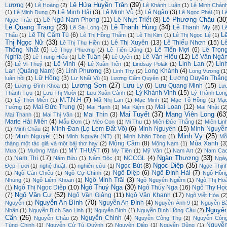
Lê Hứa Huyền Trân
(39)
Lương
(4)
Lê Hoàng
(2)
Lê Khánh Luận
(1)
Lê Minh Chán
Lê Minh Hải
(3)
Lê Minh Vũ
(3)
Lê Ngân
(3)
(1)
Lê Minh Dung
(2)
Lê Ngọc Phái
(1)
L
Lê Phương Châu
(30
Lê Ngũ Nam Phong
(11)
Lê Nhựt Triết
(8)
Ngọc Trác
(1)
Lê Quang Trạng
(23)
Lê Thanh Hùng
(34)
Lê Thanh My
(8)
Lê Sa Long
(2)
L
L
Lê Thị Cẩm Tú
(6)
Thấu
(1)
Lê Thị Hồng Thắm
(1)
Lê Thị Kim
(1)
Lê Thị Ngọc Lệ
(1)
Thị Ngọc Nữ
(33)
Lê Thị Xuyên
(13)
Lê Thiếu Nhơn
(15)
L
Lê Thị Thu Hiền
(1)
Thống Nhất
(6)
Lê Tiến Mợi
(6)
Lê Trọn
Lê Thụy Phương
(2)
Lê Tiến Dũng
(1)
Nghĩa
(3)
Lê Tuân
(4)
Lê Văn Hiếu
(12)
Lê Văn Ngă
Lê Trung Hiếu
(1)
Lê Uyên
(1)
(3)
Lê Vinh
(4)
Linh Lan
(7)
Lin
Lê Vi Thuỷ
(1)
Lê Xuân Tiến
(1)
Lindsay Polak
(1)
Lan (Quảng Nam)
(8)
Linh Phương
(3)
Long Khánh
(4)
Linh Thy
(2)
Long Vương
(1
Lữ Hồng
(3)
Lương Duyên Thắn
luân hồi
(1)
Lư Nhất Vũ
(1)
Lương Cẩm Quyên
(1)
Lương Sơn
(27)
(3)
Lưu Ly
(6)
Lưu Quang Minh
(15)
Lương Đình Khoa
(1)
Lư
Lý Khánh Vinh
(15)
Thành Tựu
(1)
Lưu Thị Mười
(2)
Lưu Xuân Cảnh
(2)
Lý Thành Lon
M.T.N.H
(7)
(1)
Lý Thời Miễn
(1)
Mã Nhị Lan
(1)
Mạc Minh
(2)
Mạc Tố Hồng
(1)
Mạ
Mai Đức Trung
(6)
Mai Loan
(12)
Tường
(2)
Mai Hạnh
(1)
Mai Kiệm
(1)
Mai Nhật
(2
Mai Tuyết
(37)
Mang Viên Long
(63
Mai Thìn
(3)
Mai Thanh
(1)
Mai Thị Vân
(1)
Marie Hải Miên
(4)
Mẫu Đơn
(1)
Mèo Con
(1)
Mi Thu
(1)
Miên Đức Thắng
(2)
Miên Lin
Minh Đan (Lọ Lem Đất Võ)
(6)
Minh Nguyên
(15)
Minh Nguyễ
(1)
Minh Châu
(2)
Minh Vy
(25)
(3)
Minh Nguyệt
(15)
Minh Nguyệt (NT)
(1)
Minh Nhân Tông
(1)
Mỗ
Mộng Cầm
(8)
Mùa Xanh
(3
tháng một tác giả và một bài thơ hay
(2)
Mộng Nam
(1)
MỸ THUẬT
(6)
Mưa
(1)
Mường Mán
(1)
My Tiên
(1)
Mỹ Vân
(1)
Nam Art
(2)
Nam Ca
Ngàn Thương
(33)
Nam Thi
(17)
NCCGL
(4)
(1)
Năm Bửu
(1)
Nấm Độc
(1)
Ngà
Ngọc Diệp
(35)
Ngọc Bút
(8)
Đẹp Tươi
(1)
nghệ thuật.
(1)
nghiên cứu
(1)
Ngọc Thịn
Ngô Diệp
(6)
Ngô Đình Hải
(7)
(1)
Ngô Càn Chiểu
(1)
Ngô Cự Chính
(2)
Ngô Hồn
Ngô Minh Trãi
(3)
Nhung
(1)
Ngô Liêm Khoan
(1)
Ngô Nguyên Ngiễm
(1)
Ngô Thị Ho
Ngô Thuý Nga
(30)
Ngô Thị Ngọc Diệp
(10)
Ngô Thúy Nga
(16)
Ngô Thy Họ
(1)
Ngô Văn Cư
(52)
(7)
Ngô Văn Giảng
(11)
Ngô Văn Khanh
(17)
Ngô Viết Hòa
(2
Nguyễn An Bình
(70)
Nguyễn An Đình
(4)
Nguyễn
(1)
Nguyễn Ánh 9
(1)
Nguyễn B
Nguyê
Nhân
(1)
Nguyễn Bích Sao Linh
(1)
Nguyễn Bình
(1)
Nguyễn Bính Hồng Cầu
(2)
Cẩn
(26)
Nguyễn Chinh
(4)
Nguyễn Châu
(2)
Nguyễn Công Thụ
(2)
Nguyễn Côn
Nguyễ
Tùng Chinh
(1)
Nguyễn Cử Tú Quỳnh
(2)
Nguyên Diệp
(1)
Nguyễn Dũng
(1)