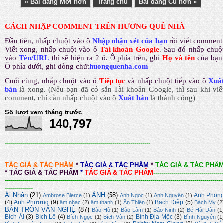
« Bài đăng Mới hơn
Trang chủ
Bài đăng Cũ hơn »
CÁCH NHẬP COMMENT TRÊN HƯƠNG QUÊ NHÀ
Đầu tiên, nhấp chuột vào ô
Nhập nhận xét của bạn
rồi viết comment
Viết xong, nhấp chuột vào ô
Tài khoản Google
.
Sau đó nhấp chuộ
vào
Tên/URL
thì sẽ hiện ra 2 ô. Ô phía trên, ghi
Họ và tên
của bạn
Ô phía dưới, ghi dòng chữ:
huongquenha.com
Cuối cùng, nhấp chuột vào ô
Tiếp tục
và nhấp chuột tiếp vào ô
Xuấ
bản
là xong.
(Nếu bạn đã có sẵn Tài khoản Google, thì sau khi viế
comment, chỉ cần nhấp chuột vào ô
Xuất bản
là thành công
)
Số lượt xem tháng trước
140,797
-------------------------------------------------------------------------
TÁC GIẢ & TÁC PHẨM
*
TÁC GIẢ & TÁC PHẨM
*
TÁC GIẢ & TÁC PHẨ
*
TÁC GIẢ & TÁC PHẨM
*
TÁC GIẢ & TÁC PHẨM
-----------------------------------
-------------------------------------------------------------------------------------------------------------
--------------
Ái Nhân
(21)
ẢNH
(58)
Anh Phon
Ambrose Bierce
(1)
Anh Ngọc
(1)
Anh Nguyên
(1)
(4)
Anh Phương
(9)
Bạch Diệp
(5)
âm nhạc
(2)
âm thanh
(1)
Ân Thiên
(1)
Bách Mỵ
(2
BÀN TRÒN VĂN NGHỆ
(87)
Bảo Hồ
(1)
Bảo Lâm
(1)
Bảo Ninh
(2)
Bé Hải Dân
(1
Bích Ái
(3)
Bích Lê
(4)
Bình Địa Mộc
(3)
Bích Ngọc
(1)
Bích Vân
(2)
Bình Nguyên
(1