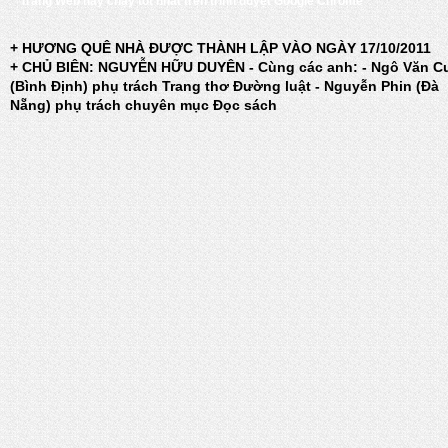
Trang Web này chạy tốt nhất trên trình duyệt Google Chrome
+ HƯƠNG QUÊ NHÀ ĐƯỢC THÀNH LẬP VÀO NGÀY 17/10/2011
+ CHỦ BIÊN: NGUYỄN HỮU DUYÊN - Cùng các anh: - Ngô Văn C
(Bình Định) phụ trách Trang thơ Đường luật - Nguyễn Phin (Đà
Nẵng) phụ trách chuyên mục Đọc sách