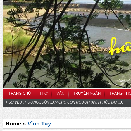
TRANG CHỦ
THƠ
VĂN
TRUYỆN NGẮN
TRANG TH
+ SỰ YÊU THƯƠNG LUÔN LÀM CHO CON NGƯỜI HẠNH PHÚC (N.H.D)
Home »
Vĩnh Tuy