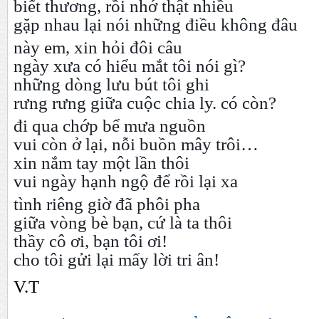
biết thương, rồi nhớ thật nhiều
gặp nhau lại nói những điều không đâu
này em, xin hỏi đôi câu
ngày xưa có hiểu mắt tôi nói gì?
những dòng lưu bút tôi ghi
rưng rưng giữa cuộc chia ly. có còn?
đi qua chớp bể mưa nguồn
vui còn ở lại, nỗi buồn mây trôi…
xin nắm tay một lần thôi
vui ngày hạnh ngộ để rồi lại xa
tình riêng giờ đã phôi pha
giữa vòng bè bạn, cứ là ta thôi
thầy cô ơi, bạn tôi ơi!
cho tôi gửi lại mấy lời tri ân!
V.T