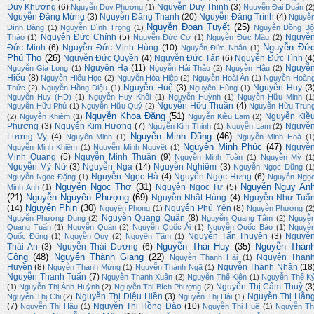
Duy Khương
(6)
Nguyễn Duy Thịnh
(3)
Nguyễn Duy Phương
(1)
Nguyễn Đại Duẩn
(2
Nguyễn Đặng Mừng
(3)
Nguyễn Đăng Thanh
(20)
Nguyễn Đăng Trình
(4)
Nguyễ
Nguyễn Đoan Tuyết
(25)
Đình Bảng
(1)
Nguyễn Đình Trọng
(1)
Nguyễn Đồng Bộ
Nguyễn Đức Chính
(5)
Nguyễ
Thảo
(1)
Nguyễn Đức Cơ
(1)
Nguyễn Đức Mậu
(2)
Nguyễn Đứ
Đức Minh
(6)
Nguyễn Đức Minh Hùng
(10)
Nguyễn Đức Nhân
(1)
Phú Thọ
(26)
Nguyễn Đức Quyền
(4)
Nguyễn Đức Tấn
(6)
Nguyễn Đức Tình
(4
Nguyên Hạ
(11)
Nguyễ
Nguyễn Gia Long
(1)
Nguyễn Hải Thảo
(2)
Nguyễn Hậu
(2)
Hiếu
(8)
Nguyễn Hiếu Học
(2)
Nguyễn Hòa Hiệp
(2)
Nguyễn Hoài Ân
(1)
Nguyễn Hoàn
Nguyễn Huệ
(3)
Nguyễn Huy
(3
Thức
(2)
Nguyễn Hồng Diệu
(1)
Nguyên Hùng
(1)
Nguyễn Huy (HD)
(1)
Nguyễn Huy Khôi
(1)
Nguyễn Huỳnh
(1)
Nguyễn Hữu Minh
(1
Nguyễn Hữu Thuần
(4)
Nguyễn Hữu Phú
(1)
Nguyễn Hữu Quý
(2)
Nguyễn Hữu Trun
Nguyễn Khoa Đăng
(51)
Nguyễn Kiề
(2)
Nguyễn Khiêm
(1)
Nguyễn Kiều Lam
(2)
Phương
(3)
Nguyễn Kim Hương
(7)
Nguyễ
Nguyễn Kim Thịnh
(1)
Nguyễn Lam
(2)
Nguyễn Minh Dũng
(46)
Lương Vỵ
(4)
Nguyên Minh
(1)
Nguyễn Minh Hoà
(1
Nguyễn Minh Phúc
(47)
Nguyễ
Nguyễn Minh Khiêm
(1)
Nguyễn Minh Nguyệt
(1)
Minh Quang
(5)
Nguyễn Minh Thuận
(9)
Nguyễn Minh Toàn
(1)
Nguyễn Mỳ
(1
Nguyễn Mỹ Nữ
(3)
Nguyễn Nga
(14)
Nguyễn Nghiêm
(3)
Nguyễn Ngọc Dũng
(1
Nguyễn Ngọc Hà
(4)
Nguyễn Ngọc Hưng
(6)
Nguyễn Ngọc Đặng
(1)
Nguyễn Ngọ
Nguyễn Ngọc Thơ
(31)
Nguyễn Nguy An
Nguyễn Ngọc Tư
(5)
Minh Anh
(1)
(21)
Nguyễn Nguyên Phượng
(69)
Nguyễn Nhật Hùng
(4)
Nguyễn Như Tuấ
Nguyễn Phin
(30)
(14)
Nguyễn Phú Yên
(8)
Nguyên Phong
(1)
Nguyễn Phượng
(2
Nguyễn Quang Quân
(8)
Nguyễn Phương Dung
(2)
Nguyễn Quang Tâm
(2)
Nguyễ
Quang Tuấn
(1)
Nguyễn Quân
(2)
Nguyễn Quốc Ái
(1)
Nguyễn Quốc Bảo
(1)
Nguyễ
Nguyễn Tấn Thuyên
(3)
Nguyễ
Quốc Đông
(1)
Nguyễn Quy
(2)
Nguyên Tâm
(1)
Nguyễn Thái Huy
(35)
Nguyễn Thàn
Thái An
(3)
Nguyễn Thái Dương
(6)
Công
(48)
Nguyễn Thành Giang
(22)
Nguyễn Than
Nguyễn Thanh Hải
(1)
Huyền
(8)
Nguyễn Thành Nhân
(18
Nguyễn Thanh Mừng
(1)
Nguyễn Thánh Ngã
(1)
Nguyễn Thanh Tuấn
(7)
Nguyễn Thanh Xuân
(2)
Nguyễn Thế Kiên
(1)
Nguyễn Thế K
Nguyễn Thị Cẩm Thuỳ
(3
(1)
Nguyễn Thị Ánh Huỳnh
(2)
Nguyễn Thị Bích Phượng
(2)
Nguyễn Thị Diệu Hiền
(3)
Nguyễn Thị Hằn
Nguyễn Thị Chi
(2)
Nguyễn Thị Hải
(1)
(7)
Nguyễn Thị Hồng Đào
(10)
Nguyễn Thị Hậu
(1)
Nguyễn Thị Huệ
(1)
Nguyễn Th