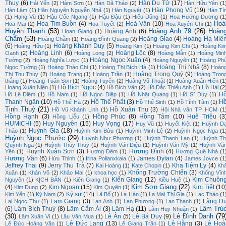
Thuỵ
(6)
Hàn Du Tử
(17)
Hải Yến
(2)
Hàm Sơn
(1)
Hàn Dã Thảo
(2)
Hàn Hữu Yên
(1
Hàn Phong Vũ
(19)
Hàn Lâm
(1)
Hãn Nguyên Nguyễn Nhã
(1)
Hàn Nguyệt
(1)
Hàn Tí
(1)
Hạng Vũ
(1)
Hậu Cốc Ngang
(1)
Hậu Đậu
(1)
Hiếu Dũng
(1)
Hoa Hướng Dương
(1
Hoà
Hoa Tím Buồn
(4)
Hoà Văn
(10)
Hoa Mai
(2)
Hoa Tuyết
(2)
Hoa Xuyến Chi
(1)
Huyền Thanh
(53)
Hoàng Anh 79
(26)
Hoàn
Hoàng Anh
(6)
Hoan Giang
(1)
Chẩm
(53)
Hoàng Giao
(4)
Hoàng Hạ Miê
Hoàng Chẫm
(1)
Hoàng Đình Quang
(2)
(6)
Hoàng Khánh Duy
(5)
Hoàng Hữu
(1)
Hoàng Kim
(1)
Hoàng Kim Chi
(1)
Hoàng Ki
Hoàng Linh
(6)
Hoàng Lộc
(8)
Oanh
(2)
Hoàng Long
(2)
Hoàng Mẫn
(1)
Hoàng Min
Hoàng Ngọc Xuân
(4)
Tường
(2)
Hoàng Nghĩa Lược
(1)
Hoàng Nguyên
(1)
Hoàng Ph
Hoàng Thị Nhã
(8)
Ngọc Tường
(1)
Hoàng Thảo Chi
(1)
Hoàng Thị Bích Hà
(1)
Hoàn
Hoàng Trọng Quý
(9)
Thị Thu Thủy
(2)
Hoàng Trang
(1)
Hoàng Trần
(1)
Hoàng Trọn
thắng
(1)
Hoàng Tuấn Sơn
(1)
Hoàng Tuyên
(2)
Hoàng Vũ Thuật
(1)
Hoàng Xuân Hiến
(1
Hồ Bích Ngọc
(4)
Hoàng Xuân Niên
(1)
Hồ Bích Vân
(2)
Hồ Đắc Thiếu Anh
(1)
Hồ Hải
(2
H
Hồ Lê Diêm
(1)
Hồ Nam
(1)
Hồ Ngọc Diệp
(1)
Hồ Nhật Quang
(1)
Hồ Sĩ Duy
(1)
H
Thanh Ngân
(10)
Hồ Thế Phất
(3)
Hồ Thế Hà
(2)
Hồ Thế Sinh
(1)
Hồ Tĩnh Tâm
(1)
Tịnh Thuỷ
(21)
Hồ Xuân Thu
(3)
Hồ Vũ Khánh Linh
(1)
Hội Nhà văn TP. HCM
(1
Hồng Hạnh
(3)
Hồng Phúc
(8)
Hồng Tâm
(10)
Huệ Triệu
(3
Hồng Liễu
(1)
HUMICHI
(5)
Huy Nguyên
(15)
Huy Vọng
(17)
Huy Vũ
(1)
Huyết Kiệt
(1)
Huỳnh D
Huỳnh Gia
(18)
Thảo
(1)
Huỳnh Kim Bửu
(1)
Huỳnh Minh Lệ
(2)
Huỳnh Ngọc Nga
(1
Huỳnh Ngọc Phước
(29)
Huỳnh Như Phương
(1)
Huỳnh Thanh Lan
(1)
Huỳnh Th
Quỳnh Nga
(1)
Huỳnh Thúy Thúy
(1)
Huỳnh Văn Diệu
(1)
Huỳnh Văn Mỹ
(1)
Huỳnh Vă
Huỳnh Xuân Sơn
(3)
Hương Đình
(4)
Yên
(1)
Hương Đêm
(1)
Hương Quê Nhà
(1
Hương Văn
(6)
James Dylan
(4)
Hửu Thỉnh
(1)
Irina Polianxkaia
(1)
James Joyce
(1
Jeffrey Thai
(9)
Jerry Thu Trà
(7)
Kha Tiệm Ly
(4)
Kai Hoàng
(1)
Kate Chopin
(1)
Kh
Khổng Trường Chiến
(3)
Xuân
(1)
Khán Võ
(2)
Khảo Mai
(1)
khoa học
(1)
Khổng Vĩn
Kiến Giang
(12)
Kim Chuôn
Nguyên
(1)
KỊCH BẢN
(1)
Kiên Giang
(1)
Kiều Huệ
(1)
Kim Sơn Giang
(22)
(4)
Kim Ngoan
(15)
Kim Tiết
(10
Kim Dung
(2)
Kim Quyên
(1)
Ký sự
(14)
Kim Yến
(1)
Kỳ Nam
(2)
Lã Bố
(1)
La Hán
(1)
La Mai Thi Gia
(1)
Lạc Thảo
(1
Lam Giang
(3)
Lãng D
Lại Ngọc Thư
(1)
Lan Anh
(1)
Lan Phương
(1)
Lan Thanh
(1)
Lâm Trú
(6)
Lâm Bích Thuỷ
(8)
Lâm Cẩm Ái
(3)
Lâm Hạ
(11)
Lâm Huy Nhuận
(1)
(30)
Lê Đình Danh
(79
Lê Ân
(5)
Lê Bá Duy
(9)
Lâm Xuân Vi
(1)
Lâu Văn Mua
(1)
Lê Đức Lang
(13)
Lệ Hằng
(3)
Lê Hoà
Lê Đức Hoàng Vân
(1)
Lê Giang Trần
(1)