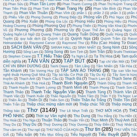
Phan Tấn Lược
(6)
(1)
Phan Sửu
(1)
Phan Thanh Cương
(2)
Phan Thị Huỳnh Trang
(2
Phan Trang Hy
(25)
Phan Tiên Phát
(1)
Phan Tình
(1)
Phan Văn Bình
(1)
Phan Vă
Phan Văn Thuần
(3)
Thạnh
(1)
Phan Vĩnh
(1)
phần 1
(1)
phần 2
(1)
phần 3
(1)
phần 
Phỏng vấn
(7)
Ph
(1)
Phiêu Vân
(1)
Phong Dương
(2)
Phong Điệp
(1)
Phú Ngọc
(1)
Quang
(3)
Phú Xuân
(8)
Phùng Hiếu
(10)
Phùng Gia Lộc
(1)
Phùng Hiệu
(1)
Phùn
Phùng Phương Quý
(7)
Hoàng Chương
(1)
Phụng Thiên
(1)
Phùng Văn Khai
(1)
Phướ
Phương Phương
(10)
Phương Uy
(5)
Vũ
(1)
Quan Thế Âm
(1)
Quảng Ngọc
(1
Quang Tuấn Dũng
(9)
Quảng Ngôn Lê Ngữ
(1)
Quang Thám
(1)
Quốc Hùng
(2)
Quố
Quỳnh Nga
(16)
Tuyên
(1)
quy luật dịch
(1)
Quỳnh Lệ
(1)
Quỳnh Trâm
(1)
Raso
Rêu (Cao Hoàng Từ Đoan
Helmandollar
(1)
Raymond Carver
(1)
Raymond Thư
(1)
SÁCH BẠN VĂN
(71)
(13)
Song Ninh
(11)
Sôn
SARAH HALL
(1)
SINH NHẬT
(1)
Hương
(11)
Sông Song
(8)
Sơn Trần
(15)
Sông Lam
(1)
Sơn Tịnh
(2)
Sruthi Thekkia
T.T.Hiếu Thảo
(22)
Tạ Thị Hoa
(14)
Tam quố
(1)
Stephen Crane
(1)
Tạ Nghi Lễ
(1)
TẢN VĂN
(230)
TẠP BÚT
(624)
diễn nghĩa
(4)
TẠ
Tạp chí Văn Mới
(1)
CHÍ VN BÌNH DƯƠNG
(11)
Tashi Dawa
(1)
Tâm Lãng
(1)
Tâm Nhiên
(2)
Tấn Hòa
(1
TẬP SAN ÁO TRẮNG
(39)
Tần Khánh
(4)
Tân Vương Huy
(1)
Tập san Văn họ
nghệ thuật Hương Quê Nhà
(1)
Tây bá hầu Cơ Phát
(1)
Tây Du Ký
(1)
Tây Sơn bi hùn
Thạch Đà
(7)
Thạch Sene
(5
truyện
(2)
Thạch Anh
(2)
Thạch Cầu
(1)
Thạch Lam
(1)
Thanh Bình Nguyên
(27)
Thái An Khánh
(2)
Thái Hoà
(1)
Thành Dũng
(1)
Thanh Hả
Thanh Minh
(4)
(1)
Thanh Huyền
(2)
Thanh Lương
(2)
Thanh Phong
(1)
Thanh Sơn
(1
Thanh Trắc Nguyễn Văn
(42)
Thanh Thảo
(3)
Thanh Tùng
(7)
Thành Văn
(3
Thạnh Văn
(1)
Thanh Xuân
(2)
Thảo Nguyễn
(1)
Thâm Tâm
(1)
Thần Y
(1)
Thi Ngọc La
Thiên Di
(5)
Thiên Thần Áo Trắng
(7)
Thiên Tôn
(10
(1)
Thiên Ân
(1)
Thiên Sơn
(1)
Thiệp chúc mừng năm mới
(4)
Thiệp chúc Tết
(3)
Thiệp mừng
(3
Thiên Trần
(1)
Thơ
(3149)
TH
THƠ MỜI HOẠ
(7)
Thông báo
(1)
Thơ Lê Nhựt Triết
(1)
PHỔ NHẠC
(106)
Thời sự Văn nghệ
(6)
Thu Dung
(3)
Thu Hằng
(1)
Thu Hiền
(1
Thuận Thảo
(8)
Thục Minh
(7)
Thuỳ Anh
(13
Thu Hoài
(1)
Thu Nga
(1)
Thuận Yến
(1)
Thụy Du
(3)
Thuỵ Du
(1)
Thuỳ Dương
(1)
Thùy Dương
(1)
Thủy Điền
(1)
Thuỳ Nhân
(1
Thư tin
(285)
Thư cảm ơn
(1)
Thư ngỏ
(1)
THƯ NGỎ CỦA HQN
(2)
THƯ VIỆN TÁ
Tiểu thuyết
(107)
Tiểu luận
(4)
Tiểu Nguyệt
(5)
GIẢ
(1)
Tiểu Mục Đồng
(1)
Tiê