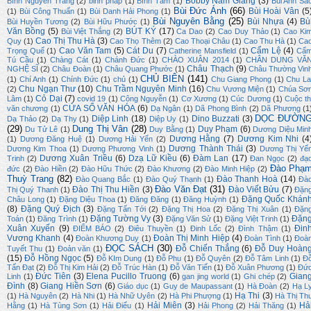
Bobby Nam Giang
(3)
Bình Nguyên Trang
(2)
binh pháp
(1)
Bình Tâm
(1)
Bùi Anh Sắ
Bùi Đức Ánh
(66)
Bùi Hoài Vân
(5
(1)
Bùi Công Thuấn
(1)
Bùi Danh Hải Phong
(1)
Bùi Nguyên Bằng
(25)
Bùi Nhựa
(4)
Bù
Bùi Huyền Tương
(2)
Bùi Hữu Phước
(1)
Văn Bồng
(5)
BÚT KÝ
(17)
Bùi Việt Thắng
(2)
Ca Dao
(2)
Cao Duy Thảo
(1)
Cao Ki
Cao Thị Thu Hà
(3)
Quy
(1)
Cao Thọ Thêm
(2)
Cao Thoại Châu
(1)
Cao Thu Hà
(1)
Ca
Cao Văn Tam
(5)
Cát Du
(7)
Cẩm Lệ
(4)
Trọng Quế
(1)
Catherine Mansfield
(1)
Cẩ
Tú Cầu
(1)
Chàng Cát
(1)
Chánh Đức
(1)
CHÀO XUÂN 2014
(1)
CHÂN DUNG VĂ
Châu Thạch
(9)
NGHỆ SĨ
(2)
Châu Đoàn
(1)
Châu Quang Phước
(1)
Châu Thường Vin
CHỦ BIÊN
(141)
(1)
Chí Anh
(1)
Chính Đức
(1)
chủ
(1)
Chu Giang Phong
(1)
Chu La
Chu Ngạn Thư
(10)
Chu Trầm Nguyên Minh
(16)
(2)
Chu Vương Miện
(1)
Chúa Sơ
Cỏ Dại
(7)
Lâm
(1)
covid 19
(1)
Công Nguyễn
(1)
Cơ Xương
(1)
Cúc Dương
(1)
Cuộc th
CỬA SỔ VĂN HÓA
(6)
văn chương
(1)
Dạ Ngân
(1)
Dã Phong Bình
(2)
Dã Phương
(1
DỌC ĐƯỜN
Diệp Linh
(18)
Dino Buzzati
(3)
Dạ Thảo
(2)
Dạ Thy
(1)
Diệp Uy
(1)
(29)
Dung Thị Vân
(28)
Duy Phạm
(6)
Du Tử Lê
(1)
Duy Bằng
(1)
Dương Diệu Min
Dương Hằng
(7)
Dương Kim Nhi
(4
(1)
Dương Đăng Huệ
(1)
Dương Hải Yến
(2)
Dương Thành Thái
(3)
Dương Kim Thoa
(1)
Dương Phương Vinh
(1)
Dương Thị Yế
Dương Xuân Triều
(6)
Dzạ Lữ Kiều
(6)
Đàm Lan
(17)
Trinh
(2)
Đan Ngọc
(2)
đạ
Đào Phạ
đức
(2)
Đào Hiền
(2)
Đào Hữu Thức
(2)
Đào Khương
(2)
Đào Minh Hiệp
(2)
Thuỳ Trang
(82)
Đào Thanh Hoà
(14)
Đào Quang Bắc
(1)
Đào Quý Thạnh
(1)
Đà
Đào Văn Đạt
(31)
Đào Thị Thu Hiền
(3)
Đào Viết Bửu
(7)
Thị Quý Thanh
(1)
Đặn
Đặng Quốc Khán
Châu Long
(1)
Đặng Diệu Thoa
(1)
Đăng Đăng
(1)
Đăng Huỳnh
(1)
(8)
Đặng Quý Địch
(3)
Đặng Tấn Tới
(2)
Đặng Thị Hoa
(2)
Đặng Thị Xuân
(1)
Đặn
Đặng Tường Vy
(3)
Đặn
Toán
(1)
Đăng Trình
(1)
Đặng Văn Sử
(1)
Đặng Việt Trinh
(1)
Xuân Xuyến
(9)
Đin
ĐIỂM BÁO
(2)
Điêu Thuyền
(1)
Đinh Lốc
(2)
Đình Thậm
(1)
Vương Khanh
(4)
Đoàn Thị Minh Hiệp
(4)
Đoàn Khương Duy
(1)
Đoàn Tình
(1)
Đoà
ĐỌC SÁCH
(30)
Đỗ Chiến Thắng
(6)
Đỗ Duy Hoàn
Tuyết Thu
(1)
Đoản văn
(1)
(15)
Đỗ Hồng Ngọc
(5)
Đỗ KIm Dung
(1)
Đỗ Phu
(1)
Đỗ Quyên
(2)
Đỗ Tâm Linh
(1)
Đ
Tấn Đạt
(2)
Đỗ Thị Kim Hải
(2)
Đỗ Trúc Hàn
(1)
Đỗ Văn Tiến
(1)
Đỗ Xuân Phương
(1)
Đứ
Đức Tiên
(3)
Elena Pucillo Truong
(6)
Gian
Linh
(1)
gan jing world
(1)
Ghi chép
(2)
Đình
(8)
Giang Hiền Sơn
(6)
Giáo dục
(1)
Guy de Maupassant
(1)
Hà Đoàn
(2)
Hạ L
Hạ Thi
(3)
(1)
Hà Nguyên
(2)
Hà Nhi
(1)
Hà Nhữ Uyên
(2)
Hà Phi Phượng
(1)
Hà Thị Th
Hải Miên
(3)
Hả
Hằng
(1)
Hà Tùng Sơn
(1)
Hải Điểu
(1)
Hải Phong
(2)
Hải Thăng
(1)