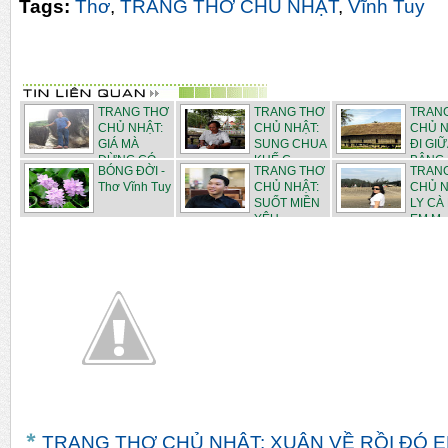
Tags:
Thơ
,
TRANG THƠ CHỦ NHẬT
,
Vĩnh Tuy
TRANG THƠ
TRANG THƠ
TRAN
CHỦ NHẬT:
CHỦ NHẬT:
CHỦ N
GIÁ MÀ
SUNG CHUA
ĐI GIỮ
ĐỪNG CÓ ...
KHẾ C...
BÂNG K
BÓNG ĐỜI -
TRANG THƠ
TRAN
Thơ Vĩnh Tuy
CHỦ NHẬT:
CHỦ N
SUỐT MIỀN
LY CÀ
YÊU -...
EM M..
TRANG THƠ CHỦ NHẬT: XUÂN VỀ RỒI ĐÓ EM 