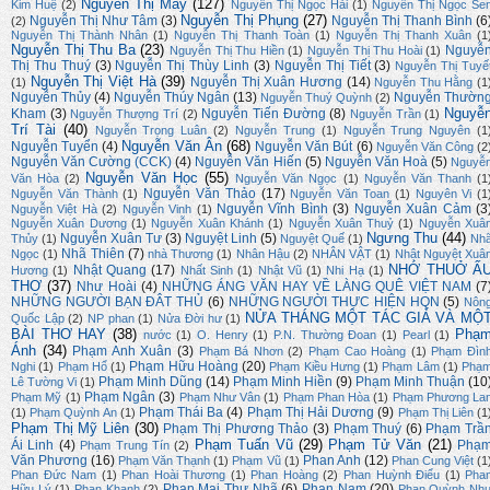
Nguyễn Thị Mây
(127)
Kim Huệ
(2)
Nguyễn Thị Ngọc Hải
(1)
Nguyễn Thị Ngọc Se
Nguyễn Thị Phụng
(27)
Nguyễn Thị Như Tâm
(3)
Nguyễn Thị Thanh Bình
(6
(2)
Nguyễn Thị Thành Nhân
(1)
Nguyễn Thị Thanh Toàn
(1)
Nguyễn Thị Thanh Xuân
(1
Nguyễn Thị Thu Ba
(23)
Nguyễ
Nguyễn Thị Thu Hiền
(1)
Nguyễn Thị Thu Hoài
(1)
Thị Thu Thuý
(3)
Nguyễn Thị Thùy Linh
(3)
Nguyễn Thị Tiết
(3)
Nguyễn Thị Tuyế
Nguyễn Thị Việt Hà
(39)
Nguyễn Thị Xuân Hương
(14)
(1)
Nguyễn Thu Hằng
(1
Nguyễn Thủy
(4)
Nguyễn Thúy Ngân
(13)
Nguyễn Thườn
Nguyễn Thuý Quỳnh
(2)
Nguyễ
Kham
(3)
Nguyễn Tiến Đường
(8)
Nguyễn Thượng Trí
(2)
Nguyễn Trần
(1)
Trí Tài
(40)
Nguyễn Trọng Luân
(2)
Nguyễn Trung
(1)
Nguyễn Trung Nguyên
(1
Nguyễn Văn Ân
(68)
Nguyễn Tuyển
(4)
Nguyễn Văn Bút
(6)
Nguyễn Văn Công
(2
Nguyễn Văn Cường (CCK)
(4)
Nguyễn Văn Hiến
(5)
Nguyễn Văn Hoà
(5)
Nguyễ
Nguyễn Văn Học
(55)
Văn Hòa
(2)
Nguyễn Văn Ngọc
(1)
Nguyễn Văn Thanh
(1
Nguyễn Văn Thảo
(17)
Nguyễn Văn Thành
(1)
Nguyễn Văn Toan
(1)
Nguyên Vi
(1
Nguyễn Vĩnh Bình
(3)
Nguyễn Xuân Cảm
(3
Nguyễn Việt Hà
(2)
Nguyễn Vinh
(1)
Nguyễn Xuân Dương
(1)
Nguyễn Xuân Khánh
(1)
Nguyễn Xuân Thuỷ
(1)
Nguyễn Xuâ
Ngưng Thu
(44)
Nguyễn Xuân Tư
(3)
Nguyệt Linh
(5)
Thủy
(1)
Nguyệt Quế
(1)
Nh
Nhã Thiên
(7)
Ngọc
(1)
nhà Thương
(1)
Nhân Hậu
(2)
NHÂN VẬT
(1)
Nhật Nguyệt Xuâ
NHỚ THUỞ Ấ
Nhật Quang
(17)
Hương
(1)
Nhất Sinh
(1)
Nhật Vũ
(1)
Nhi Hạ
(1)
THƠ
(37)
Như Hoài
(4)
NHỮNG ÁNG VĂN HAY VỀ LÀNG QUÊ VIỆT NAM
(7
NHỮNG NGƯỜI BẠN ĐÂT THỦ
(6)
NHỮNG NGƯỜI THỰC HIỆN HQN
(5)
Nôn
NỬA THÁNG MỘT TÁC GIẢ VÀ MỘ
Quốc Lập
(2)
NP phan
(1)
Nửa Đời hư
(1)
BÀI THƠ HAY
(38)
Phạ
nước
(1)
O. Henry
(1)
P.N. Thường Đoan
(1)
Pearl
(1)
Ánh
(34)
Phạm Anh Xuân
(3)
Phạm Bá Nhơn
(2)
Phạm Cao Hoàng
(1)
Phạm Đìn
Phạm Hữu Hoàng
(20)
Nghi
(1)
Phạm Hổ
(1)
Phạm Kiều Hưng
(1)
Phạm Lâm
(1)
Phạ
Phạm Minh Dũng
(14)
Phạm Minh Hiền
(9)
Phạm Minh Thuận
(10
Lê Tường Vi
(1)
Phạm Ngân
(3)
Phạm Mỹ
(1)
Phạm Như Vân
(1)
Phạm Phan Hòa
(1)
Phạm Phương La
Phạm Thái Ba
(4)
Phạm Thị Hải Dương
(9)
(1)
Phạm Quỳnh An
(1)
Phạm Thị Liên
(1
Phạm Thị Mỹ Liên
(30)
Phạm Thị Phương Thảo
(3)
Phạm Thuý
(6)
Phạm Trầ
Phạm Tuấn Vũ
(29)
Phạm Tử Văn
(21)
Ái Linh
(4)
Phạ
Phạm Trung Tín
(2)
Văn Phương
(16)
Phan Anh
(12)
Phạm Văn Thạnh
(1)
Phạm Vũ
(1)
Phan Cung Việt
(1
Phan Đức Nam
(1)
Phan Hoài Thương
(1)
Phan Hoàng
(2)
Phan Huỳnh Điểu
(1)
Pha
Phan Mai Thư Nhã
(6)
Phan Nam
(20)
Hữu Lý
(1)
Phan Khanh
(2)
Phan Quỳnh Nh