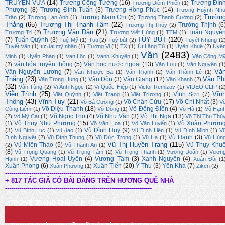
TRUYỆN VỪA
(14)
Trương Công Tưởng
(16)
Trương Đìn
Trương Diễm Phiến
(1)
Phượng
(8)
Trương Đình Tuấn
(3)
Trương Hồng Phúc
(14)
Trương Huỳnh Nh
Trườn
Trương Nam Chi
(5)
Trân
(2)
Trương Lan Anh
(1)
Trương Thanh Cường
(2)
Thắng
(65)
Trương Thị Thanh Tâm
(22)
Trường Thịnh
(6
Trương Thị Thúy
(2)
Trương Văn Dân
(21)
Tuấn Nguyễ
Trương Tri
(2)
Trương Viết Hùng
(1)
TTM
(1)
TÙY BÚT
(120)
(7)
Tuấn Quỳnh
(3)
Tuệ Mỹ
(1)
Tuti
(2)
Tuỳ bút
(2)
Tuyết Nhung
(2
Tuyết Vân
(1)
tứ đại mỹ nhân
(1)
Tường Vi
(1)
TX
(1)
Út Lãng Tử
(1)
Uyên Khuê
(2)
Uyê
Văn
(2483)
Minh
(1)
Uyển Phan
(1)
Vạn Lộc
(1)
Vành Khuyên
(1)
Văn Công M
văn hóa truyền thống
(5)
Văn học nước ngoài
(13)
(2)
Văn Lưu
(1)
Văn Nguyên
(1
Vă
Văn Nguyên Lương
(7)
Văn Nhược Ba
(1)
Văn Thạnh
(2)
Văn Thành Lê
(1)
Thắng
(23)
Vân Ph
Vân Đồn
(3)
Vân Giang
(12)
Văn Trọng Hùng
(1)
Vân Khanh
(2)
(32)
Vân Tùng
(2)
Vi Ánh Ngọc
(2)
Vi Quốc Hiệp
(1)
Victor Remizov
(1)
VIDEO CLIP
(2
Viễn Trình
(25)
Vĩn
Vĩnh Sơn
(7)
Việt Quỳnh
(1)
Việt Trang
(1)
Việt Trương
(1)
Thông
(43)
Vĩnh Tuy
(21)
Võ Chân Cửu
(17)
Võ Chí Nhất
(3)
Võ Bá Cường
(1)
V
Võ Diệu Thanh
(18)
Võ Đông Điền
(4)
Công Liêm
(1)
Võ Dõng
(1)
Võ Hà
(1)
Võ Hạn
Võ Ngọc Thọ
(4)
Võ Như Văn
(3)
Võ Thị Nga
(13)
(2)
Võ Mỹ Cát
(1)
Võ Thị Thu Thủ
Võ Thuỵ Như Phương
(15)
Võ Xuân Phươn
(1)
Võ Văn Hoa
(1)
Võ Văn Luyến
(1)
(3)
Vũ Đình Huy
(9)
Vũ Bình Lục
(1)
vũ đạo
(1)
Vũ Đình Liên
(1)
Vũ Đình Minh
(1)
V
Vũ Hạnh
(3)
Đình Nguyệt
(2)
Vũ Đình Thung
(2)
Vũ Đức Trọng
(1)
Vũ Hạ
(1)
Vũ Hùn
Vũ Thị Huyền Trang
(115)
Vũ Miên Thảo
(5)
Vũ Thụy Khu
(2)
Vũ Thành An
(1)
(8)
Vũ Trọng Quang
(1)
Vũ Trọng Tâm
(2)
Vũ Trọng Thanh
(1)
Vương Doãn
(1)
Vươn
Vương Hoài Uyên
(4)
Vương Tâm
(3)
Xanh Nguyên
(4)
Hạnh
(1)
Xuân Đài
(1
Xuân Phong
(6)
Xuân Tiến
(20)
Ý Thu
(3)
Yên Kha
(7)
Xuân Phương
(1)
Ziken
(2)
-------------------------------------------------------------------------
+ 817 TÁC GIẢ CÓ BÀI ĐĂNG TRÊN HƯƠNG QUÊ NHÀ
-------------------------------------------------------------------------
TRỞ VỀ TRANG CHỦ
|
Email: huongquenha2023@gmail.com
|