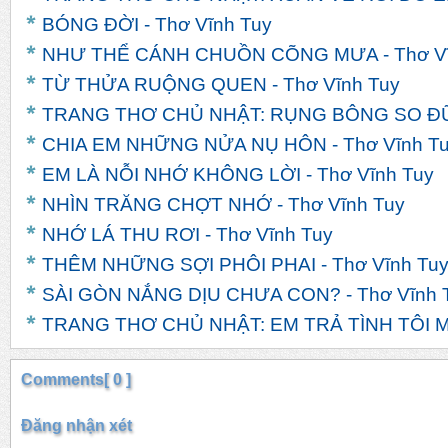
BÓNG ĐỜI - Thơ Vĩnh Tuy
NHƯ THỂ CÁNH CHUỒN CÕNG MƯA - Thơ Vĩ
TỪ THỬA RUỘNG QUEN - Thơ Vĩnh Tuy
TRANG THƠ CHỦ NHẬT: RỤNG BÔNG SO ĐŨA 
CHIA EM NHỮNG NỬA NỤ HÔN - Thơ Vĩnh T
EM LÀ NỖI NHỚ KHÔNG LỜI - Thơ Vĩnh Tuy
NHÌN TRĂNG CHỢT NHỚ - Thơ Vĩnh Tuy
NHỚ LÁ THU RƠI - Thơ Vĩnh Tuy
THÊM NHỮNG SỢI PHÔI PHAI - Thơ Vĩnh Tu
SÀI GÒN NẮNG DỊU CHƯA CON? - Thơ Vĩnh 
TRANG THƠ CHỦ NHẬT: EM TRẢ TÌNH TÔI MỘ
Comments[ 0 ]
Đăng nhận xét