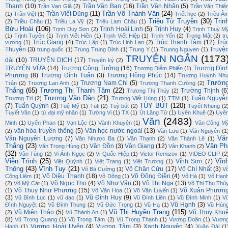
Thanh
(10)
Trần Văn Bạn
(16)
Trần Văn Nhân
(5)
Trần Vạn Giã
(2)
Trần Văn Thiê
Trần Võ Thành Văn
(24)
Trần Viết Dũng
(11)
(1)
Trần Việt
(1)
Triết học
(2)
Triều Â
Triệu Từ Truyền
(30)
Trịn
(2)
Triều Châu
(1)
Triều La Vỹ
(2)
Triệu Lam Châu
(1)
Bửu Hoài
(106)
Trịnh Hoài Linh
(5)
Trịnh Huy
(4)
Trịnh Duy Sơn
(2)
Trịnh Thuỳ M
(1)
Trịnh Tuyên
(1)
Trịnh Viết Hiền
(1)
Trịnh Viết Hiệp
(1)
Trịnh Yến
(2)
Trọng Mật
(2)
tr
Trúc Giang
(4)
Trúc Thanh Tâm
(12)
Trú
vương
(1)
Trúc Lập
(1)
Trúc Linh Lan
(2)
Thuyên
(3)
Truyệ
trung quốc
(1)
Trung Trung Đỉnh
(1)
Trung Y
(1)
Truong Nguyen
(1)
TRUYỆN NGẮN
(1173
dài
(10)
TRUYỆN DỊCH
(17)
Truyện ký
(2)
TRUYỆN VỪA
(14)
Trương Công Tưởng
(16)
Trương Đìn
Trương Diễm Phiến
(1)
Phượng
(8)
Trương Đình Tuấn
(3)
Trương Hồng Phúc
(14)
Trương Huỳnh Nh
Trườn
Trương Nam Chi
(5)
Trân
(2)
Trương Lan Anh
(1)
Trương Thanh Cường
(2)
Thắng
(65)
Trương Thị Thanh Tâm
(22)
Trường Thịnh
(6
Trương Thị Thúy
(2)
Trương Văn Dân
(21)
Tuấn Nguyễ
Trương Tri
(2)
Trương Viết Hùng
(1)
TTM
(1)
TÙY BÚT
(120)
(7)
Tuấn Quỳnh
(3)
Tuệ Mỹ
(1)
Tuti
(2)
Tuỳ bút
(2)
Tuyết Nhung
(2
Tuyết Vân
(1)
tứ đại mỹ nhân
(1)
Tường Vi
(1)
TX
(1)
Út Lãng Tử
(1)
Uyên Khuê
(2)
Uyê
Văn
(2483)
Minh
(1)
Uyển Phan
(1)
Vạn Lộc
(1)
Vành Khuyên
(1)
Văn Công M
văn hóa truyền thống
(5)
Văn học nước ngoài
(13)
(2)
Văn Lưu
(1)
Văn Nguyên
(1
Vă
Văn Nguyên Lương
(7)
Văn Nhược Ba
(1)
Văn Thạnh
(2)
Văn Thành Lê
(1)
Thắng
(23)
Vân Ph
Vân Đồn
(3)
Vân Giang
(12)
Văn Trọng Hùng
(1)
Vân Khanh
(2)
(32)
Vân Tùng
(2)
Vi Ánh Ngọc
(2)
Vi Quốc Hiệp
(1)
Victor Remizov
(1)
VIDEO CLIP
(2
Viễn Trình
(25)
Vĩn
Vĩnh Sơn
(7)
Việt Quỳnh
(1)
Việt Trang
(1)
Việt Trương
(1)
Thông
(43)
Vĩnh Tuy
(21)
Võ Chân Cửu
(17)
Võ Chí Nhất
(3)
Võ Bá Cường
(1)
V
Võ Diệu Thanh
(18)
Võ Đông Điền
(4)
Công Liêm
(1)
Võ Dõng
(1)
Võ Hà
(1)
Võ Hạn
Võ Ngọc Thọ
(4)
Võ Như Văn
(3)
Võ Thị Nga
(13)
(2)
Võ Mỹ Cát
(1)
Võ Thị Thu Thủ
Võ Thuỵ Như Phương
(15)
Võ Xuân Phươn
(1)
Võ Văn Hoa
(1)
Võ Văn Luyến
(1)
(3)
Vũ Đình Huy
(9)
Vũ Bình Lục
(1)
vũ đạo
(1)
Vũ Đình Liên
(1)
Vũ Đình Minh
(1)
V
Vũ Hạnh
(3)
Đình Nguyệt
(2)
Vũ Đình Thung
(2)
Vũ Đức Trọng
(1)
Vũ Hạ
(1)
Vũ Hùn
Vũ Thị Huyền Trang
(115)
Vũ Miên Thảo
(5)
Vũ Thụy Khu
(2)
Vũ Thành An
(1)
(8)
Vũ Trọng Quang
(1)
Vũ Trọng Tâm
(2)
Vũ Trọng Thanh
(1)
Vương Doãn
(1)
Vươn
Vương Hoài Uyên
(4)
Vương Tâm
(3)
Xanh Nguyên
(4)
Hạnh
(1)
Xuân Đài
(1