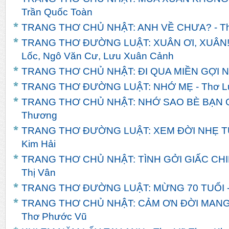
Trần Quốc Toàn
TRANG THƠ CHỦ NHẬT: ANH VỀ CHƯA? - T
TRANG THƠ ĐƯỜNG LUẬT: XUÂN ƠI, XUÂN! -
Lốc, Ngô Văn Cư, Lưu Xuân Cảnh
TRANG THƠ CHỦ NHẬT: ĐI QUA MIỀN GỢI NH
TRANG THƠ ĐƯỜNG LUẬT: NHỚ MẸ - Thơ L
TRANG THƠ CHỦ NHẬT: NHỚ SAO BÈ BẠN Q
Thương
TRANG THƠ ĐƯỜNG LUẬT: XEM ĐỜI NHẸ TỰ
Kim Hải
TRANG THƠ CHỦ NHẬT: TÌNH GỞI GIẤC CHI
Thị Vân
TRANG THƠ ĐƯỜNG LUẬT: MỪNG 70 TUỔI -
TRANG THƠ CHỦ NHẬT: CẢM ƠN ĐỜI MANG
Thơ Phước Vũ