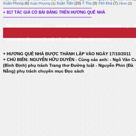
Xuân Phong
(6)
Xuân Tiến
(20)
Ý Thu
(3)
Yên Kha
(7)
Xuân Phương
(1)
Ziken
(2)
-------------------------------------------------------------------------
+ 817 TÁC GIẢ CÓ BÀI ĐĂNG TRÊN HƯƠNG QUÊ NHÀ
-------------------------------------------------------------------------
TRỞ VỀ TRANG CHỦ
|
Email: huongquenha2023@gmail.com
|
Trang Web này chạy tốt nhất trên trình duyệt Google Chrome
+ HƯƠNG QUÊ NHÀ ĐƯỢC THÀNH LẬP VÀO NGÀY 17/10/2011
+ CHỦ BIÊN: NGUYỄN HỮU DUYÊN - Cùng các anh: - Ngô Văn C
(Bình Định) phụ trách Trang thơ Đường luật - Nguyễn Phin (Đà
Nẵng) phụ trách chuyên mục Đọc sách