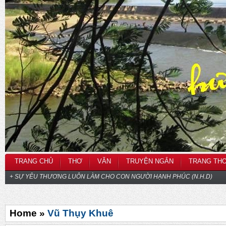
TRANG CHỦ
THƠ
VĂN
TRUYỆN NGẮN
TRANG TH
+ SỰ YÊU THƯƠNG LUÔN LÀM CHO CON NGƯỜI HẠNH PHÚC (N.H.D)
Home »
Vũ Thụy Khuê