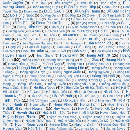
Xuân Xuyến
(9)
Đin
ĐIỂM BÁO
(2)
Điêu Thuyền
(1)
Đinh Lốc
(2)
Đình Thậm
(1)
Vương Khanh
(4)
Đoàn Thị Minh Hiệp
(4)
Đoàn Khương Duy
(1)
Đoàn Tình
(1)
Đoà
ĐỌC SÁCH
(30)
Đỗ Chiến Thắng
(6)
Đỗ Duy Hoàn
Tuyết Thu
(1)
Đoản văn
(1)
(15)
Đỗ Hồng Ngọc
(5)
Đỗ KIm Dung
(1)
Đỗ Phu
(1)
Đỗ Quyên
(2)
Đỗ Tâm Linh
(1)
Đ
Tấn Đạt
(2)
Đỗ Thị Kim Hải
(2)
Đỗ Trúc Hàn
(1)
Đỗ Văn Tiến
(1)
Đỗ Xuân Phương
(1)
Đứ
Đức Tiên
(3)
Elena Pucillo Truong
(6)
Gian
Linh
(1)
gan jing world
(1)
Ghi chép
(2)
Đình
(8)
Giang Hiền Sơn
(6)
Giáo dục
(1)
Guy de Maupassant
(1)
Hà Đoàn
(2)
Hạ L
Hạ Thi
(3)
(1)
Hà Nguyên
(2)
Hà Nhi
(1)
Hà Nhữ Uyên
(2)
Hà Phi Phượng
(1)
Hà Thị Th
Hải Miên
(3)
Hả
Hằng
(1)
Hà Tùng Sơn
(1)
Hải Điểu
(1)
Hải Phong
(2)
Hải Thăng
(1)
Thuỵ
(6)
Hàn Du Tử
(17)
Hải Yến
(2)
Hàm Sơn
(1)
Hàn Dã Thảo
(2)
Hàn Hữu Yên
(1
Hàn Phong Vũ
(19)
Hàn Lâm
(1)
Hãn Nguyên Nguyễn Nhã
(1)
Hàn Nguyệt
(1)
Hàn Tí
(1)
Hạng Vũ
(1)
Hậu Cốc Ngang
(1)
Hậu Đậu
(1)
Hiếu Dũng
(1)
Hoa Hướng Dương
(1
Hoà
Hoa Tím Buồn
(4)
Hoà Văn
(10)
Hoa Mai
(2)
Hoa Tuyết
(2)
Hoa Xuyến Chi
(1)
Huyền Thanh
(53)
Hoàng Anh 79
(26)
Hoàn
Hoàng Anh
(6)
Hoan Giang
(1)
Chẩm
(53)
Hoàng Giao
(4)
Hoàng Hạ Miê
Hoàng Chẫm
(1)
Hoàng Đình Quang
(2)
(6)
Hoàng Khánh Duy
(5)
Hoàng Hữu
(1)
Hoàng Kim
(1)
Hoàng Kim Chi
(1)
Hoàng Ki
Hoàng Linh
(6)
Hoàng Lộc
(8)
Oanh
(2)
Hoàng Long
(2)
Hoàng Mẫn
(1)
Hoàng Min
Hoàng Ngọc Xuân
(4)
Tường
(2)
Hoàng Nghĩa Lược
(1)
Hoàng Nguyên
(1)
Hoàng Ph
Hoàng Thị Nhã
(8)
Ngọc Tường
(1)
Hoàng Thảo Chi
(1)
Hoàng Thị Bích Hà
(1)
Hoàn
Hoàng Trọng Quý
(9)
Thị Thu Thủy
(2)
Hoàng Trang
(1)
Hoàng Trần
(1)
Hoàng Trọn
thắng
(1)
Hoàng Tuấn Sơn
(1)
Hoàng Tuyên
(2)
Hoàng Vũ Thuật
(1)
Hoàng Xuân Hiến
(1
Hồ Bích Ngọc
(4)
Hoàng Xuân Niên
(1)
Hồ Bích Vân
(2)
Hồ Đắc Thiếu Anh
(1)
Hồ Hải
(2
H
Hồ Lê Diêm
(1)
Hồ Nam
(1)
Hồ Ngọc Diệp
(1)
Hồ Nhật Quang
(1)
Hồ Sĩ Duy
(1)
H
Thanh Ngân
(10)
Hồ Thế Phất
(3)
Hồ Thế Hà
(2)
Hồ Thế Sinh
(1)
Hồ Tĩnh Tâm
(1)
Tịnh Thuỷ
(21)
Hồ Xuân Thu
(3)
Hồ Vũ Khánh Linh
(1)
Hội Nhà văn TP. HCM
(1
Hồng Hạnh
(3)
Hồng Phúc
(8)
Hồng Tâm
(10)
Huệ Triệu
(3
Hồng Liễu
(1)
HUMICHI
(5)
Huy Nguyên
(15)
Huy Vọng
(17)
Huy Vũ
(1)
Huyết Kiệt
(1)
Huỳnh D
Huỳnh Gia
(18)
Thảo
(1)
Huỳnh Kim Bửu
(1)
Huỳnh Minh Lệ
(2)
Huỳnh Ngọc Nga
(1
Huỳnh Ngọc Phước
(29)
Huỳnh Như Phương
(1)
Huỳnh Thanh Lan
(1)
Huỳnh Th
Quỳnh Nga
(1)
Huỳnh Thúy Thúy
(1)
Huỳnh Văn Diệu
(1)
Huỳnh Văn Mỹ
(1)
Huỳnh Vă
Huỳnh Xuân Sơn
(3)
Hương Đình
(4)
Yên
(1)
Hương Đêm
(1)
Hương Quê Nhà
(1
Hương Văn
(6)
James Dylan
(4)
Hửu Thỉnh
(1)
Irina Polianxkaia
(1)
James Joyce
(1