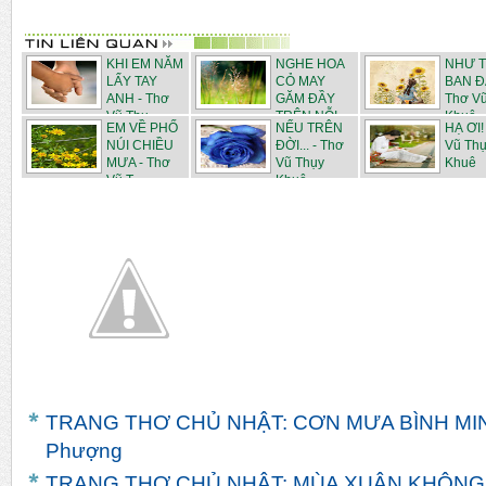
KHI EM NĂM
NGHE HOA
NHƯ 
LẤY TAY
CỎ MAY
BAN Đ
ANH - Thơ
GĂM ĐẦY
Thơ V
Vũ Thụ...
TRÊN NỖI
Khuê
EM VỀ PHỐ
NẾU TRÊN
HẠ ƠI!
NH...
NÚI CHIỀU
ĐỜI... - Thơ
Vũ Th
MƯA - Thơ
Vũ Thụy
Khuê
Vũ T...
Khuê
TRANG THƠ CHỦ NHẬT: CƠN MƯA BÌNH MINH
Phượng
TRANG THƠ CHỦ NHẬT: MÙA XUÂN KHÔNG