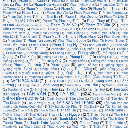
Ánh
(34)
Phạm Anh Xuân
(3)
Phạm Bá Nhơn
(2)
Phạm Cao Hoàng
(1)
Phạm Đìn
Phạm Hữu Hoàng
(20)
Nghi
(1)
Phạm Hổ
(1)
Phạm Kiều Hưng
(1)
Phạm Lâm
(1)
Phạ
Phạm Minh Dũng
(14)
Phạm Minh Hiền
(9)
Phạm Minh Thuận
(10
Lê Tường Vi
(1)
Phạm Ngân
(3)
Phạm Mỹ
(1)
Phạm Như Vân
(1)
Phạm Phan Hòa
(1)
Phạm Phương La
Phạm Thái Ba
(4)
Phạm Thị Hải Dương
(9)
(1)
Phạm Quỳnh An
(1)
Phạm Thị Liên
(1
Phạm Thị Mỹ Liên
(30)
Phạm Thị Phương Thảo
(3)
Phạm Thuý
(6)
Phạm Trầ
Phạm Tuấn Vũ
(29)
Phạm Tử Văn
(21)
Ái Linh
(4)
Phạ
Phạm Trung Tín
(2)
Văn Phương
(16)
Phan Anh
(12)
Phạm Văn Thạnh
(1)
Phạm Vũ
(1)
Phan Cung Việt
(1
Phan Đức Nam
(1)
Phan Hoài Thương
(1)
Phan Hoàng
(2)
Phan Huỳnh Điểu
(1)
Pha
Phan Mai Thư Nhã
(6)
Phan Nam
(20)
Hữu Lý
(1)
Phan Khanh
(2)
Phan Quỳnh Nh
Phan Tấn Lược
(6)
(1)
Phan Sửu
(1)
Phan Thanh Cương
(2)
Phan Thị Huỳnh Trang
(2
Phan Trang Hy
(25)
Phan Tiên Phát
(1)
Phan Tình
(1)
Phan Văn Bình
(1)
Phan Vă
Phan Văn Thuần
(3)
Thạnh
(1)
Phan Vĩnh
(1)
phần 1
(1)
phần 2
(1)
phần 3
(1)
phần 
Phỏng vấn
(7)
Ph
(1)
Phiêu Vân
(1)
Phong Dương
(2)
Phong Điệp
(1)
Phú Ngọc
(1)
Quang
(3)
Phú Xuân
(8)
Phùng Hiếu
(10)
Phùng Gia Lộc
(1)
Phùng Hiệu
(1)
Phùn
Phùng Phương Quý
(7)
Hoàng Chương
(1)
Phụng Thiên
(1)
Phùng Văn Khai
(1)
Phướ
Phương Phương
(10)
Phương Uy
(5)
Vũ
(1)
Quan Thế Âm
(1)
Quảng Ngọc
(1
Quang Tuấn Dũng
(9)
Quảng Ngôn Lê Ngữ
(1)
Quang Thám
(1)
Quốc Hùng
(2)
Quố
Quỳnh Nga
(16)
Tuyên
(1)
quy luật dịch
(1)
Quỳnh Lệ
(1)
Quỳnh Trâm
(1)
Raso
Rêu (Cao Hoàng Từ Đoan
Helmandollar
(1)
Raymond Carver
(1)
Raymond Thư
(1)
SÁCH BẠN VĂN
(71)
(13)
Song Ninh
(11)
Sôn
SARAH HALL
(1)
SINH NHẬT
(1)
Hương
(11)
Sông Song
(8)
Sơn Trần
(15)
Sông Lam
(1)
Sơn Tịnh
(2)
Sruthi Thekkia
T.T.Hiếu Thảo
(22)
Tạ Thị Hoa
(14)
Tam quố
(1)
Stephen Crane
(1)
Tạ Nghi Lễ
(1)
TẢN VĂN
(230)
TẠP BÚT
(624)
diễn nghĩa
(4)
TẠ
Tạp chí Văn Mới
(1)
CHÍ VN BÌNH DƯƠNG
(11)
Tashi Dawa
(1)
Tâm Lãng
(1)
Tâm Nhiên
(2)
Tấn Hòa
(1
TẬP SAN ÁO TRẮNG
(39)
Tần Khánh
(4)
Tân Vương Huy
(1)
Tập san Văn họ
nghệ thuật Hương Quê Nhà
(1)
Tây bá hầu Cơ Phát
(1)
Tây Du Ký
(1)
Tây Sơn bi hùn
Thạch Đà
(7)
Thạch Sene
(5
truyện
(2)
Thạch Anh
(2)
Thạch Cầu
(1)
Thạch Lam
(1)
Thanh Bình Nguyên
(27)
Thái An Khánh
(2)
Thái Hoà
(1)
Thành Dũng
(1)
Thanh Hả
Thanh Minh
(4)
(1)
Thanh Huyền
(2)
Thanh Lương
(2)
Thanh Phong
(1)
Thanh Sơn
(1
Thanh Trắc Nguyễn Văn
(42)
Thanh Thảo
(3)
Thanh Tùng
(7)
Thành Văn
(3
Thạnh Văn
(1)
Thanh Xuân
(2)
Thảo Nguyễn
(1)
Thâm Tâm
(1)
Thần Y
(1)
Thi Ngọc La