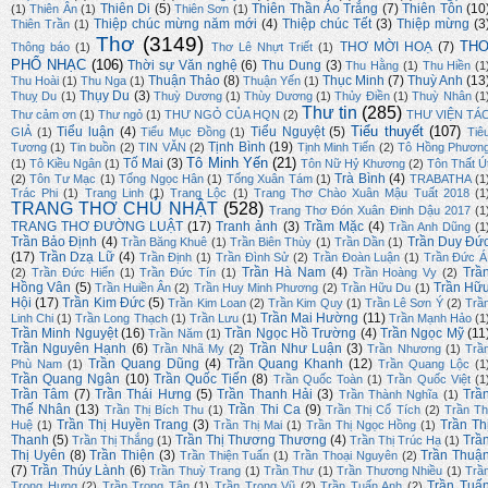
Thiên Di
(5)
Thiên Thần Áo Trắng
(7)
Thiên Tôn
(10
(1)
Thiên Ân
(1)
Thiên Sơn
(1)
Thiệp chúc mừng năm mới
(4)
Thiệp chúc Tết
(3)
Thiệp mừng
(3
Thiên Trần
(1)
Thơ
(3149)
TH
THƠ MỜI HOẠ
(7)
Thông báo
(1)
Thơ Lê Nhựt Triết
(1)
PHỔ NHẠC
(106)
Thời sự Văn nghệ
(6)
Thu Dung
(3)
Thu Hằng
(1)
Thu Hiền
(1
Thuận Thảo
(8)
Thục Minh
(7)
Thuỳ Anh
(13
Thu Hoài
(1)
Thu Nga
(1)
Thuận Yến
(1)
Thụy Du
(3)
Thuỵ Du
(1)
Thuỳ Dương
(1)
Thùy Dương
(1)
Thủy Điền
(1)
Thuỳ Nhân
(1
Thư tin
(285)
Thư cảm ơn
(1)
Thư ngỏ
(1)
THƯ NGỎ CỦA HQN
(2)
THƯ VIỆN TÁ
Tiểu thuyết
(107)
Tiểu luận
(4)
Tiểu Nguyệt
(5)
GIẢ
(1)
Tiểu Mục Đồng
(1)
Tiê
Tịnh Bình
(19)
Tương
(1)
Tin buồn
(2)
TIN VĂN
(2)
Tịnh Minh Tiến
(2)
Tô Hồng Phươn
Tô Minh Yến
(21)
Tố Mai
(3)
(1)
Tô Kiều Ngân
(1)
Tôn Nữ Hỷ Khương
(2)
Tôn Thất Ú
Trà Bình
(4)
(2)
Tôn Tư Mạc
(1)
Tống Ngọc Hân
(1)
Tống Xuân Tám
(1)
TRABATHA
(1
Trác Phi
(1)
Trang Linh
(1)
Trang Lộc
(1)
Trang Thơ Chào Xuân Mậu Tuất 2018
(1
TRANG THƠ CHỦ NHẬT
(528)
Trang Thơ Đón Xuân Đinh Dậu 2017
(1
TRANG THƠ ĐƯỜNG LUẬT
(17)
Tranh ảnh
(3)
Trầm Mặc
(4)
Trần Anh Dũng
(1
Trần Bảo Định
(4)
Trần Duy Đứ
Trần Băng Khuê
(1)
Trần Biên Thùy
(1)
Trần Dần
(1)
(17)
Trần Dzạ Lữ
(4)
Trần Định
(1)
Trần Đình Sử
(2)
Trần Đoàn Luận
(1)
Trần Đức Á
Trần Hà Nam
(4)
Trầ
(2)
Trần Đức Hiển
(1)
Trần Đức Tín
(1)
Trần Hoàng Vy
(2)
Hồng Vân
(5)
Trần Hữ
Trần Huiền Ân
(2)
Trần Huy Minh Phương
(2)
Trần Hữu Du
(1)
Hội
(17)
Trần Kim Đức
(5)
Trần Kim Loan
(2)
Trần Kim Quy
(1)
Trần Lê Sơn Ý
(2)
Trầ
Trần Mai Hường
(11)
Linh Chi
(1)
Trần Long Thạch
(1)
Trần Lưu
(1)
Trần Mạnh Hảo
(1
Trần Minh Nguyệt
(16)
Trần Ngọc Hồ Trường
(4)
Trần Ngọc Mỹ
(11
Trần Năm
(1)
Trần Nguyên Hạnh
(6)
Trần Như Luận
(3)
Trần Nhã My
(2)
Trần Nhương
(1)
Trầ
Trần Quang Dũng
(4)
Trần Quang Khanh
(12)
Phù Nam
(1)
Trần Quang Lộc
(1
Trần Quang Ngân
(10)
Trần Quốc Tiến
(8)
Trần Quốc Toàn
(1)
Trần Quốc Việt
(1
Trần Tâm
(7)
Trần Thái Hưng
(5)
Trần Thanh Hải
(3)
Trầ
Trần Thành Nghĩa
(1)
Thế Nhân
(13)
Trần Thi Ca
(9)
Trần Thị Bích Thu
(1)
Trần Thị Cổ Tích
(2)
Trần Th
Trần Thị Huyền Trang
(3)
Trần Th
Huệ
(1)
Trần Thị Mai
(1)
Trần Thị Ngọc Hồng
(1)
Thanh
(5)
Trần Thị Thương Thương
(4)
Trầ
Trần Thị Thắng
(1)
Trần Thị Trúc Hạ
(1)
Thị Uyên
(8)
Trần Thiện
(3)
Trần Thuậ
Trần Thiện Tuấn
(1)
Trần Thoại Nguyên
(2)
(7)
Trần Thúy Lành
(6)
Trần Thuỳ Trang
(1)
Trần Thư
(1)
Trần Thương Nhiều
(1)
Trầ
Trần Tuấ
Trọng Hưng
(2)
Trần Trọng Tân
(1)
Trần Trọng Vũ
(2)
Trần Tuấn Anh
(2)