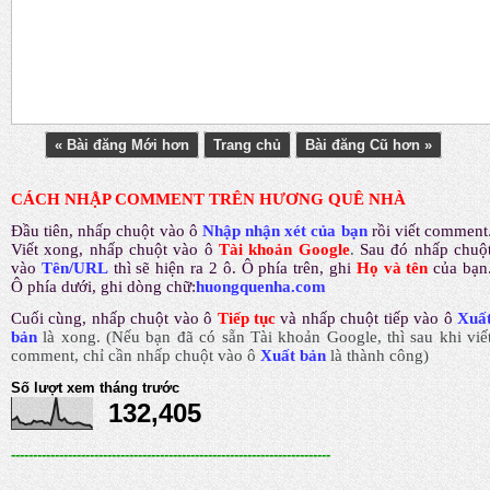
« Bài đăng Mới hơn
Trang chủ
Bài đăng Cũ hơn »
CÁCH NHẬP COMMENT TRÊN HƯƠNG QUÊ NHÀ
Đầu tiên, nhấp chuột vào ô
Nhập nhận xét của bạn
rồi viết comment
Viết xong, nhấp chuột vào ô
Tài khoản Google
.
Sau đó nhấp chuộ
vào
Tên/URL
thì sẽ hiện ra 2 ô. Ô phía trên, ghi
Họ và tên
của bạn
Ô phía dưới, ghi dòng chữ:
huongquenha.com
Cuối cùng, nhấp chuột vào ô
Tiếp tục
và nhấp chuột tiếp vào ô
Xuấ
bản
là xong.
(Nếu bạn đã có sẵn Tài khoản Google, thì sau khi viế
comment, chỉ cần nhấp chuột vào ô
Xuất bản
là thành công
)
Số lượt xem tháng trước
132,405
-------------------------------------------------------------------------