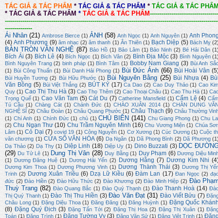
TÁC GIẢ & TÁC PHẨM
*
TÁC GIẢ & TÁC PHẨM
*
TÁC GIẢ & TÁC PHẨ
*
TÁC GIẢ & TÁC PHẨM
*
TÁC GIẢ & TÁC PHẨM
-----------------------------------
-------------------------------------------------------------------------------------------------------------
--------------
Ái Nhân
(21)
ẢNH
(58)
Anh Phon
Ambrose Bierce
(1)
Anh Ngọc
(1)
Anh Nguyên
(1)
(4)
Anh Phương
(9)
Bạch Diệp
(5)
âm nhạc
(2)
âm thanh
(1)
Ân Thiên
(1)
Bách Mỵ
(2
BÀN TRÒN VĂN NGHỆ
(87)
Bảo Hồ
(1)
Bảo Lâm
(1)
Bảo Ninh
(2)
Bé Hải Dân
(1
Bích Ái
(3)
Bích Lê
(4)
Bình Địa Mộc
(3)
Bích Ngọc
(1)
Bích Vân
(2)
Bình Nguyên
(1
Bobby Nam Giang
(3)
Bình Nguyên Trang
(2)
binh pháp
(1)
Bình Tâm
(1)
Bùi Anh Sắ
Bùi Đức Ánh
(66)
Bùi Hoài Vân
(5
(1)
Bùi Công Thuấn
(1)
Bùi Danh Hải Phong
(1)
Bùi Nguyên Bằng
(25)
Bùi Nhựa
(4)
Bù
Bùi Huyền Tương
(2)
Bùi Hữu Phước
(1)
Văn Bồng
(5)
BÚT KÝ
(17)
Bùi Việt Thắng
(2)
Ca Dao
(2)
Cao Duy Thảo
(1)
Cao Ki
Cao Thị Thu Hà
(3)
Quy
(1)
Cao Thọ Thêm
(2)
Cao Thoại Châu
(1)
Cao Thu Hà
(1)
Ca
Cao Văn Tam
(5)
Cát Du
(7)
Cẩm Lệ
(4)
Trọng Quế
(1)
Catherine Mansfield
(1)
Cẩ
Tú Cầu
(1)
Chàng Cát
(1)
Chánh Đức
(1)
CHÀO XUÂN 2014
(1)
CHÂN DUNG VĂ
Châu Thạch
(9)
NGHỆ SĨ
(2)
Châu Đoàn
(1)
Châu Quang Phước
(1)
Châu Thường Vin
CHỦ BIÊN
(141)
(1)
Chí Anh
(1)
Chính Đức
(1)
chủ
(1)
Chu Giang Phong
(1)
Chu La
Chu Ngạn Thư
(10)
Chu Trầm Nguyên Minh
(16)
(2)
Chu Vương Miện
(1)
Chúa Sơ
Cỏ Dại
(7)
Lâm
(1)
covid 19
(1)
Công Nguyễn
(1)
Cơ Xương
(1)
Cúc Dương
(1)
Cuộc th
CỬA SỔ VĂN HÓA
(6)
văn chương
(1)
Dạ Ngân
(1)
Dã Phong Bình
(2)
Dã Phương
(1
DỌC ĐƯỜN
Diệp Linh
(18)
Dino Buzzati
(3)
Dạ Thảo
(2)
Dạ Thy
(1)
Diệp Uy
(1)
(29)
Dung Thị Vân
(28)
Duy Phạm
(6)
Du Tử Lê
(1)
Duy Bằng
(1)
Dương Diệu Min
Dương Hằng
(7)
Dương Kim Nhi
(4
(1)
Dương Đăng Huệ
(1)
Dương Hải Yến
(2)
Dương Thành Thái
(3)
Dương Kim Thoa
(1)
Dương Phương Vinh
(1)
Dương Thị Yế
Dương Xuân Triều
(6)
Dzạ Lữ Kiều
(6)
Đàm Lan
(17)
Trinh
(2)
Đan Ngọc
(2)
đạ
Đào Phạ
đức
(2)
Đào Hiền
(2)
Đào Hữu Thức
(2)
Đào Khương
(2)
Đào Minh Hiệp
(2)
Thuỳ Trang
(82)
Đào Thanh Hoà
(14)
Đào Quang Bắc
(1)
Đào Quý Thạnh
(1)
Đà
Đào Văn Đạt
(31)
Đào Thị Thu Hiền
(3)
Đào Viết Bửu
(7)
Thị Quý Thanh
(1)
Đặn
Đặng Quốc Khán
Châu Long
(1)
Đặng Diệu Thoa
(1)
Đăng Đăng
(1)
Đăng Huỳnh
(1)
(8)
Đặng Quý Địch
(3)
Đặng Tấn Tới
(2)
Đặng Thị Hoa
(2)
Đặng Thị Xuân
(1)
Đặn
Đặng Tường Vy
(3)
Đặn
Toán
(1)
Đăng Trình
(1)
Đặng Văn Sử
(1)
Đặng Việt Trinh
(1)