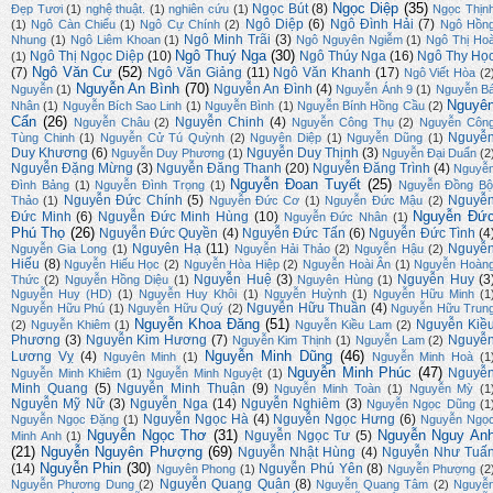
Ngọc Diệp
(35)
Ngọc Bút
(8)
Đẹp Tươi
(1)
nghệ thuật.
(1)
nghiên cứu
(1)
Ngọc Thịn
Ngô Diệp
(6)
Ngô Đình Hải
(7)
(1)
Ngô Càn Chiểu
(1)
Ngô Cự Chính
(2)
Ngô Hồn
Ngô Minh Trãi
(3)
Nhung
(1)
Ngô Liêm Khoan
(1)
Ngô Nguyên Ngiễm
(1)
Ngô Thị Ho
Ngô Thuý Nga
(30)
Ngô Thị Ngọc Diệp
(10)
Ngô Thúy Nga
(16)
Ngô Thy Họ
(1)
Ngô Văn Cư
(52)
(7)
Ngô Văn Giảng
(11)
Ngô Văn Khanh
(17)
Ngô Viết Hòa
(2
Nguyễn An Bình
(70)
Nguyễn An Đình
(4)
Nguyễn
(1)
Nguyễn Ánh 9
(1)
Nguyễn B
Nguyê
Nhân
(1)
Nguyễn Bích Sao Linh
(1)
Nguyễn Bình
(1)
Nguyễn Bính Hồng Cầu
(2)
Cẩn
(26)
Nguyễn Chinh
(4)
Nguyễn Châu
(2)
Nguyễn Công Thụ
(2)
Nguyễn Côn
Nguyễ
Tùng Chinh
(1)
Nguyễn Cử Tú Quỳnh
(2)
Nguyên Diệp
(1)
Nguyễn Dũng
(1)
Duy Khương
(6)
Nguyễn Duy Thịnh
(3)
Nguyễn Duy Phương
(1)
Nguyễn Đại Duẩn
(2
Nguyễn Đặng Mừng
(3)
Nguyễn Đăng Thanh
(20)
Nguyễn Đăng Trình
(4)
Nguyễ
Nguyễn Đoan Tuyết
(25)
Đình Bảng
(1)
Nguyễn Đình Trọng
(1)
Nguyễn Đồng Bộ
Nguyễn Đức Chính
(5)
Nguyễ
Thảo
(1)
Nguyễn Đức Cơ
(1)
Nguyễn Đức Mậu
(2)
Nguyễn Đứ
Đức Minh
(6)
Nguyễn Đức Minh Hùng
(10)
Nguyễn Đức Nhân
(1)
Phú Thọ
(26)
Nguyễn Đức Quyền
(4)
Nguyễn Đức Tấn
(6)
Nguyễn Đức Tình
(4
Nguyên Hạ
(11)
Nguyễ
Nguyễn Gia Long
(1)
Nguyễn Hải Thảo
(2)
Nguyễn Hậu
(2)
Hiếu
(8)
Nguyễn Hiếu Học
(2)
Nguyễn Hòa Hiệp
(2)
Nguyễn Hoài Ân
(1)
Nguyễn Hoàn
Nguyễn Huệ
(3)
Nguyễn Huy
(3
Thức
(2)
Nguyễn Hồng Diệu
(1)
Nguyên Hùng
(1)
Nguyễn Huy (HD)
(1)
Nguyễn Huy Khôi
(1)
Nguyễn Huỳnh
(1)
Nguyễn Hữu Minh
(1
Nguyễn Hữu Thuần
(4)
Nguyễn Hữu Phú
(1)
Nguyễn Hữu Quý
(2)
Nguyễn Hữu Trun
Nguyễn Khoa Đăng
(51)
Nguyễn Kiề
(2)
Nguyễn Khiêm
(1)
Nguyễn Kiều Lam
(2)
Phương
(3)
Nguyễn Kim Hương
(7)
Nguyễ
Nguyễn Kim Thịnh
(1)
Nguyễn Lam
(2)
Nguyễn Minh Dũng
(46)
Lương Vỵ
(4)
Nguyên Minh
(1)
Nguyễn Minh Hoà
(1
Nguyễn Minh Phúc
(47)
Nguyễ
Nguyễn Minh Khiêm
(1)
Nguyễn Minh Nguyệt
(1)
Minh Quang
(5)
Nguyễn Minh Thuận
(9)
Nguyễn Minh Toàn
(1)
Nguyễn Mỳ
(1
Nguyễn Mỹ Nữ
(3)
Nguyễn Nga
(14)
Nguyễn Nghiêm
(3)
Nguyễn Ngọc Dũng
(1
Nguyễn Ngọc Hà
(4)
Nguyễn Ngọc Hưng
(6)
Nguyễn Ngọc Đặng
(1)
Nguyễn Ngọ
Nguyễn Ngọc Thơ
(31)
Nguyễn Nguy An
Nguyễn Ngọc Tư
(5)
Minh Anh
(1)
(21)
Nguyễn Nguyên Phượng
(69)
Nguyễn Nhật Hùng
(4)
Nguyễn Như Tuấ
Nguyễn Phin
(30)
(14)
Nguyễn Phú Yên
(8)
Nguyên Phong
(1)
Nguyễn Phượng
(2
Nguyễn Quang Quân
(8)
Nguyễn Phương Dung
(2)
Nguyễn Quang Tâm
(2)
Nguyễ