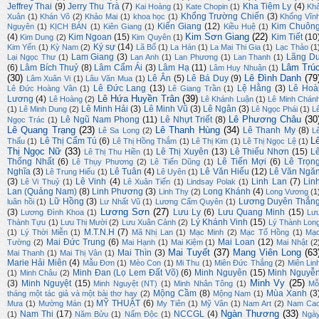
Jeffrey Thai
(9)
Jerry Thu Trà
(7)
Kha Tiệm Ly
(4)
Kai Hoàng
(1)
Kate Chopin
(1)
Kh
Khổng Trường Chiến
(3)
Xuân
(1)
Khán Võ
(2)
Khảo Mai
(1)
khoa học
(1)
Khổng Vĩn
Kiến Giang
(12)
Kim Chuôn
Nguyên
(1)
KỊCH BẢN
(1)
Kiên Giang
(1)
Kiều Huệ
(1)
Kim Sơn Giang
(22)
(4)
Kim Ngoan
(15)
Kim Tiết
(10
Kim Dung
(2)
Kim Quyên
(1)
Ký sự
(14)
Kim Yến
(1)
Kỳ Nam
(2)
Lã Bố
(1)
La Hán
(1)
La Mai Thi Gia
(1)
Lạc Thảo
(1
Lam Giang
(3)
Lãng D
Lại Ngọc Thư
(1)
Lan Anh
(1)
Lan Phương
(1)
Lan Thanh
(1)
Lâm Trú
(6)
Lâm Bích Thuỷ
(8)
Lâm Cẩm Ái
(3)
Lâm Hạ
(11)
Lâm Huy Nhuận
(1)
(30)
Lê Đình Danh
(79
Lê Ân
(5)
Lê Bá Duy
(9)
Lâm Xuân Vi
(1)
Lâu Văn Mua
(1)
Lê Đức Lang
(13)
Lệ Hằng
(3)
Lê Hoà
Lê Đức Hoàng Vân
(1)
Lê Giang Trần
(1)
Lê Hứa Huyền Trân
(39)
Lương
(4)
Lê Hoàng
(2)
Lê Khánh Luận
(1)
Lê Minh Chán
Lê Minh Hải
(3)
Lê Minh Vũ
(3)
Lê Ngân
(3)
(1)
Lê Minh Dung
(2)
Lê Ngọc Phái
(1)
L
Lê Phương Châu
(30
Lê Ngũ Nam Phong
(11)
Lê Nhựt Triết
(8)
Ngọc Trác
(1)
Lê Quang Trạng
(23)
Lê Thanh Hùng
(34)
Lê Thanh My
(8)
Lê Sa Long
(2)
L
L
Lê Thị Cẩm Tú
(6)
Thấu
(1)
Lê Thị Hồng Thắm
(1)
Lê Thị Kim
(1)
Lê Thị Ngọc Lệ
(1)
Thị Ngọc Nữ
(33)
Lê Thị Xuyên
(13)
Lê Thiếu Nhơn
(15)
L
Lê Thị Thu Hiền
(1)
Thống Nhất
(6)
Lê Tiến Mợi
(6)
Lê Trọn
Lê Thụy Phương
(2)
Lê Tiến Dũng
(1)
Nghĩa
(3)
Lê Tuân
(4)
Lê Văn Hiếu
(12)
Lê Văn Ngă
Lê Trung Hiếu
(1)
Lê Uyên
(1)
(3)
Lê Vinh
(4)
Linh Lan
(7)
Lin
Lê Vi Thuỷ
(1)
Lê Xuân Tiến
(1)
Lindsay Polak
(1)
Lan (Quảng Nam)
(8)
Linh Phương
(3)
Long Khánh
(4)
Linh Thy
(2)
Long Vương
(1
Lữ Hồng
(3)
Lương Duyên Thắn
luân hồi
(1)
Lư Nhất Vũ
(1)
Lương Cẩm Quyên
(1)
Lương Sơn
(27)
(3)
Lưu Ly
(6)
Lưu Quang Minh
(15)
Lương Đình Khoa
(1)
Lư
Lý Khánh Vinh
(15)
Thành Tựu
(1)
Lưu Thị Mười
(2)
Lưu Xuân Cảnh
(2)
Lý Thành Lon
M.T.N.H
(7)
(1)
Lý Thời Miễn
(1)
Mã Nhị Lan
(1)
Mạc Minh
(2)
Mạc Tố Hồng
(1)
Mạ
Mai Đức Trung
(6)
Mai Loan
(12)
Tường
(2)
Mai Hạnh
(1)
Mai Kiệm
(1)
Mai Nhật
(2
Mai Tuyết
(37)
Mang Viên Long
(63
Mai Thìn
(3)
Mai Thanh
(1)
Mai Thị Vân
(1)
Marie Hải Miên
(4)
Mẫu Đơn
(1)
Mèo Con
(1)
Mi Thu
(1)
Miên Đức Thắng
(2)
Miên Lin
Minh Đan (Lọ Lem Đất Võ)
(6)
Minh Nguyên
(15)
Minh Nguyễ
(1)
Minh Châu
(2)
Minh Vy
(25)
(3)
Minh Nguyệt
(15)
Minh Nguyệt (NT)
(1)
Minh Nhân Tông
(1)
Mỗ
Mộng Cầm
(8)
Mùa Xanh
(3
tháng một tác giả và một bài thơ hay
(2)
Mộng Nam
(1)
MỸ THUẬT
(6)
Mưa
(1)
Mường Mán
(1)
My Tiên
(1)
Mỹ Vân
(1)
Nam Art
(2)
Nam Ca
Ngàn Thương
(33)
Nam Thi
(17)
NCCGL
(4)
(1)
Năm Bửu
(1)
Nấm Độc
(1)
Ngà